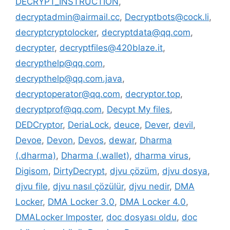
DECRYPT_INSTRUCTION
,
decryptadmin@airmail.cc
,
Decryptbots@cock.li
,
decryptcryptolocker
,
decryptdata@qq.com
,
decrypter
,
decryptfiles@420blaze.it
,
decrypthelp@qq.com
,
decrypthelp@qq.com.java
,
decryptoperator@qq.com
,
decryptor.top
,
decryptprof@qq.com
,
Decypt My files
,
DEDCryptor
,
DeriaLock
,
deuce
,
Dever
,
devil
,
Devoe
,
Devon
,
Devos
,
dewar
,
Dharma
(.dharma)
,
Dharma (.wallet)
,
dharma virus
,
Digisom
,
DirtyDecrypt
,
djvu çözüm
,
djvu dosya
,
djvu file
,
djvu nasıl çözülür
,
djvu nedir
,
DMA
Locker
,
DMA Locker 3.0
,
DMA Locker 4.0
,
DMALocker Imposter
,
doc dosyası oldu
,
doc