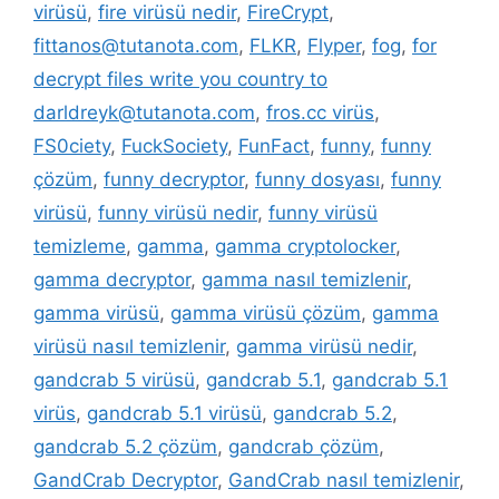
virüsü
,
fire virüsü nedir
,
FireCrypt
,
fittanos@tutanota.com
,
FLKR
,
Flyper
,
fog
,
for
decrypt files write you country to
darldreyk@tutanota.com
,
fros.cc virüs
,
FS0ciety
,
FuckSociety
,
FunFact
,
funny
,
funny
çözüm
,
funny decryptor
,
funny dosyası
,
funny
virüsü
,
funny virüsü nedir
,
funny virüsü
temizleme
,
gamma
,
gamma cryptolocker
,
gamma decryptor
,
gamma nasıl temizlenir
,
gamma virüsü
,
gamma virüsü çözüm
,
gamma
virüsü nasıl temizlenir
,
gamma virüsü nedir
,
gandcrab 5 virüsü
,
gandcrab 5.1
,
gandcrab 5.1
virüs
,
gandcrab 5.1 virüsü
,
gandcrab 5.2
,
gandcrab 5.2 çözüm
,
gandcrab çözüm
,
GandCrab Decryptor
,
GandCrab nasıl temizlenir
,