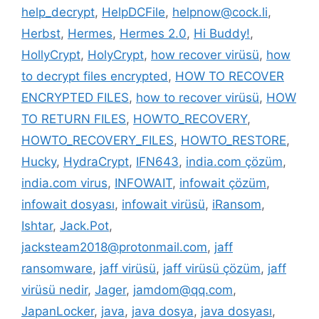
help_decrypt
,
HelpDCFile
,
helpnow@cock.li
,
Herbst
,
Hermes
,
Hermes 2.0
,
Hi Buddy!
,
HollyCrypt
,
HolyCrypt
,
how recover virüsü
,
how
to decrypt files encrypted
,
HOW TO RECOVER
ENCRYPTED FILES
,
how to recover virüsü
,
HOW
TO RETURN FILES
,
HOWTO_RECOVERY
,
HOWTO_RECOVERY_FILES
,
HOWTO_RESTORE
,
Hucky
,
HydraCrypt
,
IFN643
,
india.com çözüm
,
india.com virus
,
INFOWAIT
,
infowait çözüm
,
infowait dosyası
,
infowait virüsü
,
iRansom
,
Ishtar
,
Jack.Pot
,
jacksteam2018@protonmail.com
,
jaff
ransomware
,
jaff virüsü
,
jaff virüsü çözüm
,
jaff
virüsü nedir
,
Jager
,
jamdom@qq.com
,
JapanLocker
,
java
,
java dosya
,
java dosyası
,