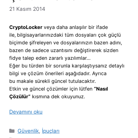
21 Kasım 2014
CryptoLocker
veya daha anlaşılır bir ifade
ile,
b
ilgisayarlarınızdaki tüm dosyaları çok güçlü
biçimde şifreleyen ve dosyalarınızın bazen adını,
bazen de sadece uzantısını değiştirerek sizden
fidye talep eden zararlı yazılımlar…
Eğer bu türden bir sorunla karşılaştıysanız detaylı
bilgi ve çözüm önerileri aşağıdadır. Ayrıca
bu makale sürekli güncel tutulacaktır.
Etkin ve güncel çözümler için lütfen
“Nasıl
Çözülür”
kısmına dek okuyunuz.
Devamını oku
Kategoriler
Güvenlik
,
İpuçları