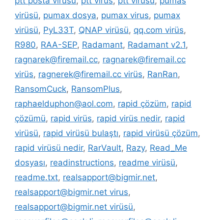
ptt posta virüsü
,
ptt virüs
,
ptt virüsü
,
pumas
virüsü
,
pumax dosya
,
pumax virus
,
pumax
virüsü
,
PyL33T
,
QNAP virüsü
,
qq.com virüs
,
R980
,
RAA-SEP
,
Radamant
,
Radamant v2.1
,
ragnarek@firemail.cc
,
ragnarek@firemail.cc
virüs
,
ragnerek@firemail.cc virüs
,
RanRan
,
RansomCuck
,
RansomPlus
,
raphaelduphon@aol.com
,
rapid çözüm
,
rapid
çözümü
,
rapid virüs
,
rapid virüs nedir
,
rapid
virüsü
,
rapid virüsü bulaştı
,
rapid virüsü çözüm
,
rapid virüsü nedir
,
RarVault
,
Razy
,
Read_Me
dosyası
,
readinstructions
,
readme virüsü
,
readme.txt
,
realsapport@bigmir.net
,
realsapport@bigmir.net virus
,
realsapport@bigmir.net virüsü
,