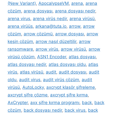
(New Variant)
,
ApocalypseVM
,
arena
,
arena
çözüm
,
arena dosyası
,
arena dosyası nedir
,
arena virus
,
arena virüs nedir
,
arena virüsü
,
arena virüüs
,
arkana@tuta.io
,
arrow
,
arrow
çözüm
,
arrow çözümü
,
arrow dosyası
,
arrow
kesin çözüm
,
arrow nasıl düzeltilir
,
arrow
ransomware
,
arrow virüs
,
arrow virüsü
,
arrow
virüsü çözüm
,
ASN1 Encoder
,
atlas dosyası
,
atlas dosyası nedir
,
atlas dosyası oldu
,
atlas
virüs
,
atlas virüsü
,
audit
,
audit dosyası
,
audit
oldu
,
audit virus
,
audit virüs çözüm
,
audit
virüsü
,
AutoLocky
,
axcrypt klasör şifreleme
,
axcrypt şifre çözme
,
axcrypt şifre kırma
,
AxCrypter
,
axx şifre kırma programı
,
back
,
back
çözüm
,
back dosyası nedir
,
back virus
,
back