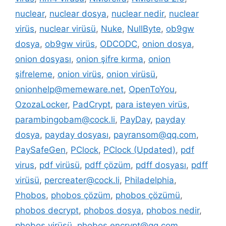
nuclear
,
nuclear dosya
,
nuclear nedir
,
nuclear
virüs
,
nuclear virüsü
,
Nuke
,
NullByte
,
ob9gw
dosya
,
ob9gw virüs
,
ODCODC
,
onion dosya
,
onion dosyası
,
onion şifre kırma
,
onion
şifreleme
,
onion virüs
,
onion virüsü
,
onionhelp@memeware.net
,
OpenToYou
,
OzozaLocker
,
PadCrypt
,
para isteyen virüs
,
parambingobam@cock.li
,
PayDay
,
payday
dosya
,
payday dosyası
,
payransom@qq.com
,
PaySafeGen
,
PClock
,
PClock (Updated)
,
pdf
virus
,
pdf virüsü
,
pdff çözüm
,
pdff dosyası
,
pdff
virüsü
,
percreater@cock.li
,
Philadelphia
,
Phobos
,
phobos çözüm
,
phobos çözümü
,
phobos decrypt
,
phobos dosya
,
phobos nedir
,
phobos virüsü
,
phobos.encrypt@qq.com
,