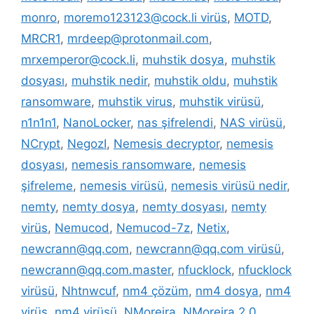
monro
,
moremo123123@cock.li virüs
,
MOTD
,
MRCR1
,
mrdeep@protonmail.com
,
mrxemperor@cock.li
,
muhstik dosya
,
muhstik
dosyası
,
muhstik nedir
,
muhstik oldu
,
muhstik
ransomware
,
muhstik virus
,
muhstik virüsü
,
n1n1n1
,
NanoLocker
,
nas şifrelendi
,
NAS virüsü
,
NCrypt
,
NegozI
,
Nemesis decryptor
,
nemesis
dosyası
,
nemesis ransomware
,
nemesis
şifreleme
,
nemesis virüsü
,
nemesis virüsü nedir
,
nemty
,
nemty dosya
,
nemty dosyası
,
nemty
virüs
,
Nemucod
,
Nemucod-7z
,
Netix
,
newcrann@qq.com
,
newcrann@qq.com virüsü
,
newcrann@qq.com.master
,
nfucklock
,
nfucklock
virüsü
,
Nhtnwcuf
,
nm4 çözüm
,
nm4 dosya
,
nm4
virüs
,
nm4 virüsü
,
NMoreira
,
NMoreira 2.0
,