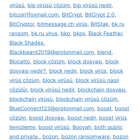
virüsü
,
bip virüsü çözüm
,
bip virüsü nedir
,
bitcoin1foxmail.com
,
BitCrypt
,
BitCrypt 2.0
,
BitCryptor
,
bitmessage.ch virüs
,
BitStak
,
bk.ru
ransom
,
bk.ru virus
,
bkp
,
bkpx
,
Black Feather
,
Black Shades
,
Blackbeard2019@protonmail.com
,
blend
,
Blocatto
,
block çözüm
,
block dosyası
,
block
dosyası nedir?
,
block nedir
,
block virüs
,
block
virüs çözüm
,
block virüsü
,
block virüsü nasıl
çözülür
,
block virüsü nedir
,
blockchain dosyası
,
blockchain virüsü
,
blockchain virüsü çözüm
,
BlueConnect123@protonmail.com
,
boost
,
boost
çözüm
,
boost dosyası
,
boost nedir
,
boost virüs
temizleme
,
boost virüsü
,
Booyah
,
both public
and private.
,
bozon
,
bozon ransomware
,
bozon