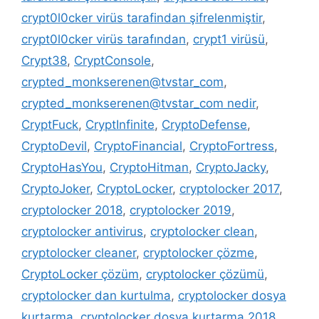
crypt0l0cker virüs tarafindan şifrelenmiştir
,
crypt0l0cker virüs tarafından
,
crypt1 virüsü
,
Crypt38
,
CryptConsole
,
crypted_monkserenen@tvstar_com
,
crypted_monkserenen@tvstar_com nedir
,
CryptFuck
,
CryptInfinite
,
CryptoDefense
,
CryptoDevil
,
CryptoFinancial
,
CryptoFortress
,
CryptoHasYou
,
CryptoHitman
,
CryptoJacky
,
CryptoJoker
,
CryptoLocker
,
cryptolocker 2017
,
cryptolocker 2018
,
cryptolocker 2019
,
cryptolocker antivirus
,
cryptolocker clean
,
cryptolocker cleaner
,
cryptolocker çözme
,
CryptoLocker çözüm
,
cryptolocker çözümü
,
cryptolocker dan kurtulma
,
cryptolocker dosya
kurtarma
,
cryptolocker dosya kurtarma 2018
,