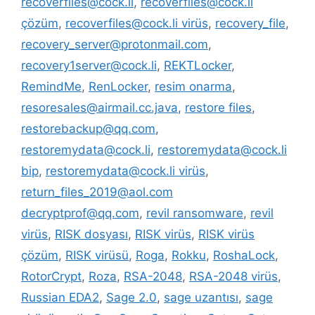
recoverfiles@cock.li
,
recoverfiles@cock.li
çözüm
,
recoverfiles@cock.li virüs
,
recovery_file
,
recovery_server@protonmail.com
,
recovery1server@cock.li
,
REKTLocker
,
RemindMe
,
RenLocker
,
resim onarma
,
resoresales@airmail.cc.java
,
restore files
,
restorebackup@qq.com
,
restoremydata@cock.li
,
restoremydata@cock.li
bip
,
restoremydata@cock.li virüs
,
return_files_2019@aol.com
decryptprof@qq.com
,
revil ransomware
,
revil
virüs
,
RISK dosyası
,
RISK virüs
,
RISK virüs
çözüm
,
RISK virüsü
,
Roga
,
Rokku
,
RoshaLock
,
RotorCrypt
,
Roza
,
RSA-2048
,
RSA-2048 virüs
,
Russian EDA2
,
Sage 2.0
,
sage uzantısı
,
sage