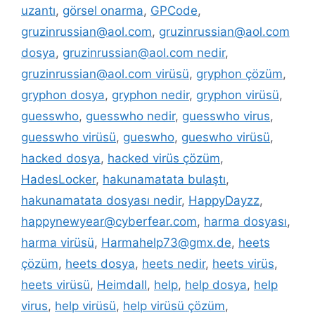
uzantı
,
görsel onarma
,
GPCode
,
gruzinrussian@aol.com
,
gruzinrussian@aol.com
dosya
,
gruzinrussian@aol.com nedir
,
gruzinrussian@aol.com virüsü
,
gryphon çözüm
,
gryphon dosya
,
gryphon nedir
,
gryphon virüsü
,
guesswho
,
guesswho nedir
,
guesswho virus
,
guesswho virüsü
,
gueswho
,
gueswho virüsü
,
hacked dosya
,
hacked virüs çözüm
,
HadesLocker
,
hakunamatata bulaştı
,
hakunamatata dosyası nedir
,
HappyDayzz
,
happynewyear@cyberfear.com
,
harma dosyası
,
harma virüsü
,
Harmahelp73@gmx.de
,
heets
çözüm
,
heets dosya
,
heets nedir
,
heets virüs
,
heets virüsü
,
Heimdall
,
help
,
help dosya
,
help
virus
,
help virüsü
,
help virüsü çözüm
,