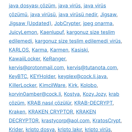
java dosyası çözüm
,
java virüs
,
java virüs
çözümü
,
java virüsü
,
java virüsü nedir
,
Jigsaw
,
Jigsaw (Updated)
,
JobCrypter
,
jpeg onarma
,
JuicyLemon
,
Kaenlupuf
,
kargonuz size teslim
edilemedi
,
kargonuz size teslim edilemedi virüs
,
KARLOS
,
Karma
,
Karmen
,
Kasiski
,
KawaiiLocker
,
KeRanger
,
kervis@protonmail.com
,
kervis@tutanota.com
,
KeyBTC
,
KEYHolder
,
keyplex@cock.li.java
,
KillerLocker
,
KimcilWare
,
Kirk
,
Kolobo
,
korvin0amber@cock.li
,
Kostya
,
Kozy.Jozy
,
krab
çözüm
,
KRAB nasıl çözülür
,
KRAB-DECRYPT
,
Kraken
,
KRAKEN CRYPTOR
,
KRAKEN
DECRYPTOR
,
krastycorp@aol.com
,
KratosCrypt
,
Krider
,
kripto dosya
,
kripto lakır
,
kripto virüs
,