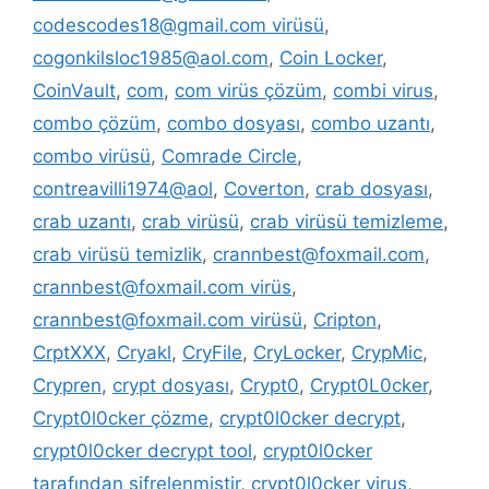
codescodes18@gmail.com virüsü
,
cogonkilsloc1985@aol.com
,
Coin Locker
,
CoinVault
,
com
,
com virüs çözüm
,
combi virus
,
combo çözüm
,
combo dosyası
,
combo uzantı
,
combo virüsü
,
Comrade Circle
,
contreavilli1974@aol
,
Coverton
,
crab dosyası
,
crab uzantı
,
crab virüsü
,
crab virüsü temizleme
,
crab virüsü temizlik
,
crannbest@foxmail.com
,
crannbest@foxmail.com virüs
,
crannbest@foxmail.com virüsü
,
Cripton
,
CrptXXX
,
Cryakl
,
CryFile
,
CryLocker
,
CrypMic
,
Crypren
,
crypt dosyası
,
Crypt0
,
Crypt0L0cker
,
Crypt0l0cker çözme
,
crypt0l0cker decrypt
,
crypt0l0cker decrypt tool
,
crypt0l0cker
tarafından şifrelenmiştir
,
crypt0l0cker virus
,