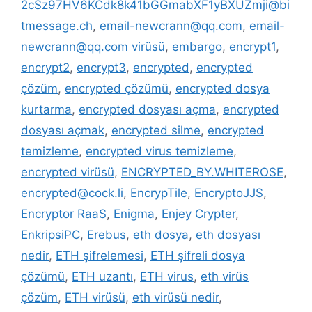
2cSz97HV6KCdk8k41bGGmabXF1yBXUZmji@bi
tmessage.ch
,
email-newcrann@qq.com
,
email-
newcrann@qq.com virüsü
,
embargo
,
encrypt1
,
encrypt2
,
encrypt3
,
encrypted
,
encrypted
çözüm
,
encrypted çözümü
,
encrypted dosya
kurtarma
,
encrypted dosyası açma
,
encrypted
dosyası açmak
,
encrypted silme
,
encrypted
temizleme
,
encrypted virus temizleme
,
encrypted virüsü
,
ENCRYPTED_BY.WHITEROSE
,
encrypted@cock.li
,
EncrypTile
,
EncryptoJJS
,
Encryptor RaaS
,
Enigma
,
Enjey Crypter
,
EnkripsiPC
,
Erebus
,
eth dosya
,
eth dosyası
nedir
,
ETH şifrelemesi
,
ETH şifreli dosya
çözümü
,
ETH uzantı
,
ETH virus
,
eth virüs
çözüm
,
ETH virüsü
,
eth virüsü nedir
,