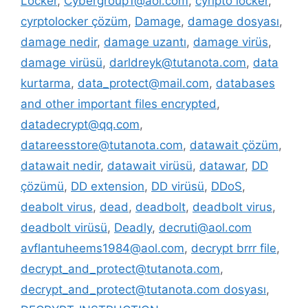
Locker
,
Cybergroup1@aol.com
,
cyripto locker
,
cyrptolocker çözüm
,
Damage
,
damage dosyası
,
damage nedir
,
damage uzantı
,
damage virüs
,
damage virüsü
,
darldreyk@tutanota.com
,
data
kurtarma
,
data_protect@mail.com
,
databases
and other important files encrypted
,
datadecrypt@qq.com
,
datareesstore@tutanota.com
,
datawait çözüm
,
datawait nedir
,
datawait virüsü
,
datawar
,
DD
çözümü
,
DD extension
,
DD virüsü
,
DDoS
,
deabolt virus
,
dead
,
deadbolt
,
deadbolt virus
,
deadbolt virüsü
,
Deadly
,
decruti@aol.com
avflantuheems1984@aol.com
,
decrypt brrr file
,
decrypt_and_protect@tutanota.com
,
decrypt_and_protect@tutanota.com dosyası
,