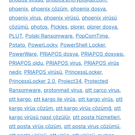
phoenix
,
phoenix çözüm
,
phoenix dosya
,
phoenix virus
,
phoenix virüsü
,
phoenix virüsü
çözümü
,
photos
,
Pickles
,
plorer
,
plorer dosya
,
PLUT
,
Polski Ransomware
,
PopCornTime
,
Potato
,
PowerLocky
,
PowerShell Locker
,
PowerWare
,
PRIAPOS dosya
,
PRIAPOS dosyası
,
PRIAPOS oldu
,
PRIAPOS virus
,
PRIAPOS virüs
nedir
,
PRIAPOS virüsü
,
PrincessLocker
,
PrincessLocker 2.0
,
Project34
,
Protected
Ransomware
,
protonmail virus
,
ptt carco virus
,
ptt kargo
,
ptt kargo ile virüs
,
ptt kargo virüs
,
ptt
kargo virüs çözüm
,
ptt kargo virüs çözümğ
,
ptt
kargo virüsü nasıl çözülür
,
ptt posta hizmetleri
,
ptt posta virüs çözüm
,
ptt posta virus çözümü
,