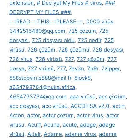
extension
,
# Decrypt My Files # virus
,
###
DECRYPT MY FILES ###
,
==READ==THIS==PLEASE==
,
0000 virüs
,
3442516480@qq.com
,
725 çözüm
,
725
dosyası
,
725 dosyası oldu
,
725 nedir
,
725
virüsü
,
726 çözüm
,
726 çözümü
,
726 dosyası
,
726 virus
,
726 virüsü
,
727
,
727 çözüm
,
727
dosya
,
727 virüsü
,
777
,
7ev3n
,
7h9r
,
7zipper
,
888stopvirus888@mail.fr
,
8lock8
,
a654793764@nuke.africa
,
A654793764@qq.com
,
aaa virüsü
,
acc çözüm
,
acc dosyası
,
acc virüsü
,
ACCDFISA v2.0
,
actin
,
Acton
,
actor
,
actor çözüm
,
actor virus
,
actor
virüsü
,
Acuff
,
Acuna
,
acute
,
adage
,
adage
virüsü
,
Adair
,
Adame
,
adame virus
,
adame