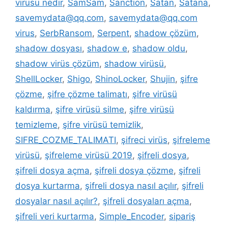
virüsü nedir
,
SamSam
,
Sanction
,
Satan
,
Satana
,
savemydata@qq.com
,
savemydata@qq.com
virus
,
SerbRansom
,
Serpent
,
shadow çözüm
,
shadow dosyası
,
shadow e
,
shadow oldu
,
shadow virüs çözüm
,
shadow virüsü
,
ShellLocker
,
Shigo
,
ShinoLocker
,
Shujin
,
şifre
çözme
,
şifre çözme talimatı
,
şifre virüsü
kaldırma
,
şifre virüsü silme
,
şifre virüsü
temizleme
,
şifre virüsü temizlik
,
SIFRE_COZME_TALIMATI
,
şifreci virüs
,
şifreleme
virüsü
,
şifreleme virüsü 2019
,
şifreli dosya
,
şifreli dosya açma
,
şifreli dosya çözme
,
şifreli
dosya kurtarma
,
şifreli dosya nasıl açılır
,
şifreli
dosyalar nasıl açılır?
,
şifreli dosyaları açma
,
şifreli veri kurtarma
,
Simple_Encoder
,
sipariş