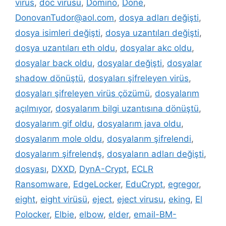
virüs
,
doc virüsü
,
Domino
,
Done
,
DonovanTudor@aol.com
,
dosya adları değişti
,
dosya isimleri değişti
,
dosya uzantıları değişti
,
dosya uzantıları eth oldu
,
dosyalar akc oldu
,
dosyalar back oldu
,
dosyalar değişti
,
dosyalar
shadow dönüştü
,
dosyaları şifreleyen virüs
,
dosyaları şifreleyen virüs çözümü
,
dosyalarım
açılmıyor
,
dosyalarım bilgi uzantısına dönüştü
,
dosyalarım gif oldu
,
dosyalarım java oldu
,
dosyalarım mole oldu
,
dosyalarım şifrelendi
,
dosyalarım şifrelendş
,
dosyaların adları değişti
,
dosyası
,
DXXD
,
DynA-Crypt
,
ECLR
Ransomware
,
EdgeLocker
,
EduCrypt
,
egregor
,
eight
,
eight virüsü
,
eject
,
eject virusu
,
eking
,
El
Polocker
,
Elbie
,
elbow
,
elder
,
email-BM-