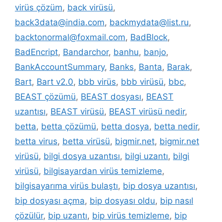
virüs çözüm
,
back virüsü
,
back3data@india.com
,
backmydata@list.ru
,
backtonormal@foxmail.com
,
BadBlock
,
BadEncript
,
Bandarchor
,
banhu
,
banjo
,
BankAccountSummary
,
Banks
,
Banta
,
Barak
,
Bart
,
Bart v2.0
,
bbb virüs
,
bbb virüsü
,
bbc
,
BEAST çözümü
,
BEAST dosyası
,
BEAST
uzantısı
,
BEAST virüsü
,
BEAST virüsü nedir
,
betta
,
betta çözümü
,
betta dosya
,
betta nedir
,
betta virus
,
betta virüsü
,
bigmir.net
,
bigmir.net
virüsü
,
bilgi dosya uzantısı
,
bilgi uzantı
,
bilgi
virüsü
,
bilgisayardan virüs temizleme
,
bilgisayarıma virüs bulaştı
,
bip dosya uzantısı
,
bip dosyası açma
,
bip dosyası oldu
,
bip nasıl
çözülür
,
bip uzantı
,
bip virüs temizleme
,
bip