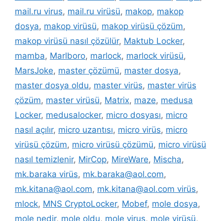
mail.ru virus
,
mail.ru virüsü
,
makop
,
makop
dosya
,
makop virüsü
,
makop virüsü çözüm
,
makop virüsü nasıl çözülür
,
Maktub Locker
,
mamba
,
Marlboro
,
marlock
,
marlock virüsü
,
MarsJoke
,
master çözümü
,
master dosya
,
master dosya oldu
,
master virüs
,
master virüs
çözüm
,
master virüsü
,
Matrix
,
maze
,
medusa
Locker
,
medusalocker
,
micro dosyası
,
micro
nasıl açılır
,
micro uzantısı
,
micro virüs
,
micro
virüsü çözüm
,
micro virüsü çözümü
,
micro virüsü
nasıl temizlenir
,
MirCop
,
MireWare
,
Mischa
,
mk.baraka virüs
,
mk.baraka@aol.com
,
mk.kitana@aol.com
,
mk.kitana@aol.com virüs
,
mlock
,
MNS CryptoLocker
,
Mobef
,
mole dosya
,
mole nedir
,
mole oldu
,
mole virus
,
mole virüsü
,