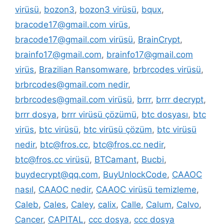
virüsü
,
bozon3
,
bozon3 virüsü
,
bqux
,
bracode17@gmail.com virüs
,
bracode17@gmail.com virüsü
,
BrainCrypt
,
brainfo17@gmail.com
,
brainfo17@gmail.com
virüs
,
Brazilian Ransomware
,
brbrcodes virüsü
,
brbrcodes@gmail.com nedir
,
brbrcodes@gmail.com virüsü
,
brrr
,
brrr decrypt
,
brrr dosya
,
brrr virüsü çözümü
,
btc dosyası
,
btc
virüs
,
btc virüsü
,
btc virüsü çözüm
,
btc virüsü
nedir
,
btc@fros.cc
,
btc@fros.cc nedir
,
btc@fros.cc virüsü
,
BTCamant
,
Bucbi
,
buydecrypt@qq.com
,
BuyUnlockCode
,
CAAOC
nasıl
,
CAAOC nedir
,
CAAOC virüsü temizleme
,
Caleb
,
Cales
,
Caley
,
calix
,
Calle
,
Calum
,
Calvo
,
Cancer
,
CAPITAL
,
ccc dosya
,
ccc dosya