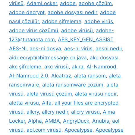
virüsü
,
AdamLocker
,
adobe
,
adobe çözüm
,
adobe decrypt
,
adobe dosyası nedir
,
adobe
nasıl çözülür
,
adobe şifreleme
,
adobe virüs
,
adobe virüs çözümü
,
adobe virüsü
,
adobe-
123@tutanota.com
,
AES_KEY_GEN_ASSIST
,
AES-NI
,
aes-ni dosya
,
aes-ni virüs
,
aesni nedir
,
aiddecrypt@bitmessage.ch.java
,
akc dosyası
,
akc şifreleme
,
akc virüsü
,
akira
,
Al-Namrood
,
Al-Namrood 2.0
,
Alcatraz
,
aleta ransom
,
aleta
ransomware
,
aleta ransomware çözüm
,
aleta
virüsü
,
aleta virüsü çözüm
,
aleta virüsü nedir
,
aletta virüsü
,
Alfa
,
all your files are encrypted
virüsü
,
allcry
,
allcry nedir
,
allcry virüsü
,
Alma
Locker
,
Alpha
,
AMBA
,
AngryDuck
,
Anubis
,
aol
virüsü
,
aol.com virüsü
,
Apocalypse
,
Apocalypse