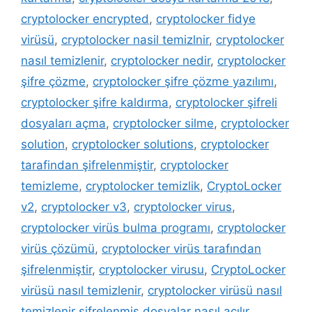
cryptolocker encrypted
,
cryptolocker fidye
virüsü
,
cryptolocker nasil temizlnir
,
cryptolocker
nasıl temizlenir
,
cryptolocker nedir
,
cryptolocker
şifre çözme
,
cryptolocker şifre çözme yazılımı
,
cryptolocker şifre kaldırma
,
cryptolocker şifreli
dosyaları açma
,
cryptolocker silme
,
cryptolocker
solution
,
cryptolocker solutions
,
cryptolocker
tarafindan şifrelenmiştir
,
cryptolocker
temizleme
,
cryptolocker temizlik
,
CryptoLocker
v2
,
cryptolocker v3
,
cryptolocker virus
,
cryptolocker virüs bulma programı
,
cryptolocker
virüs çözümü
,
cryptolocker virüs tarafından
şifrelenmiştir
,
cryptolocker virusu
,
CryptoLocker
virüsü nasıl temizlenir
,
cryptolocker virüsü nasıl
temizlenir şifrelenmiş dosyalar nasıl açılır
,