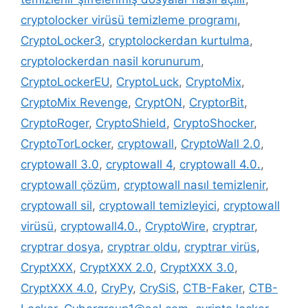
cryptolocker virüsü temizleme programı
,
CryptoLocker3
,
cryptolockerdan kurtulma
,
cryptolockerdan nasil korunurum
,
CryptoLockerEU
,
CryptoLuck
,
CryptoMix
,
CryptoMix Revenge
,
CryptON
,
CryptorBit
,
CryptoRoger
,
CryptoShield
,
CryptoShocker
,
CryptoTorLocker
,
cryptowall
,
CryptoWall 2.0
,
cryptowall 3.0
,
cryptowall 4
,
cryptowall 4.0.
,
cryptowall çözüm
,
cryptowall nasıl temizlenir
,
cryptowall sil
,
cryptowall temizleyici
,
cryptowall
virüsü
,
cryptowall4.0.
,
CryptoWire
,
cryptrar
,
cryptrar dosya
,
cryptrar oldu
,
cryptrar virüs
,
CryptXXX
,
CryptXXX 2.0
,
CryptXXX 3.0
,
CryptXXX 4.0
,
CryPy
,
CrySiS
,
CTB-Faker
,
CTB-