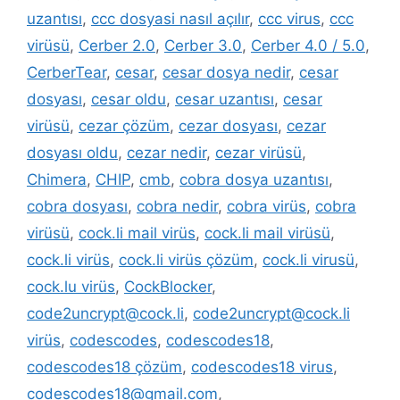
uzantısı
,
ccc dosyasi nasıl açılır
,
ccc virus
,
ccc
virüsü
,
Cerber 2.0
,
Cerber 3.0
,
Cerber 4.0 / 5.0
,
CerberTear
,
cesar
,
cesar dosya nedir
,
cesar
dosyası
,
cesar oldu
,
cesar uzantısı
,
cesar
virüsü
,
cezar çözüm
,
cezar dosyası
,
cezar
dosyası oldu
,
cezar nedir
,
cezar virüsü
,
Chimera
,
CHIP
,
cmb
,
cobra dosya uzantısı
,
cobra dosyası
,
cobra nedir
,
cobra virüs
,
cobra
virüsü
,
cock.li mail virüs
,
cock.li mail virüsü
,
cock.li virüs
,
cock.li virüs çözüm
,
cock.li virusü
,
cock.lu virüs
,
CockBlocker
,
code2uncrypt@cock.li
,
code2uncrypt@cock.li
virüs
,
codescodes
,
codescodes18
,
codescodes18 çözüm
,
codescodes18 virus
,
codescodes18@gmail.com
,