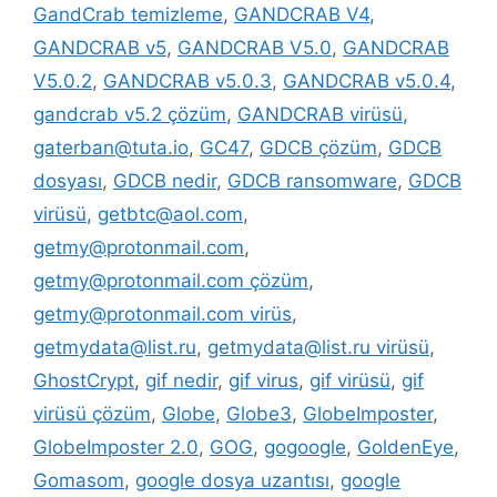
GandCrab temizleme
,
GANDCRAB V4
,
GANDCRAB v5
,
GANDCRAB V5.0
,
GANDCRAB
V5.0.2
,
GANDCRAB v5.0.3
,
GANDCRAB v5.0.4
,
gandcrab v5.2 çözüm
,
GANDCRAB virüsü
,
gaterban@tuta.io
,
GC47
,
GDCB çözüm
,
GDCB
dosyası
,
GDCB nedir
,
GDCB ransomware
,
GDCB
virüsü
,
getbtc@aol.com
,
getmy@protonmail.com
,
getmy@protonmail.com çözüm
,
getmy@protonmail.com virüs
,
getmydata@list.ru
,
getmydata@list.ru virüsü
,
GhostCrypt
,
gif nedir
,
gif virus
,
gif virüsü
,
gif
virüsü çözüm
,
Globe
,
Globe3
,
GlobeImposter
,
GlobeImposter 2.0
,
GOG
,
gogoogle
,
GoldenEye
,
Gomasom
,
google dosya uzantısı
,
google