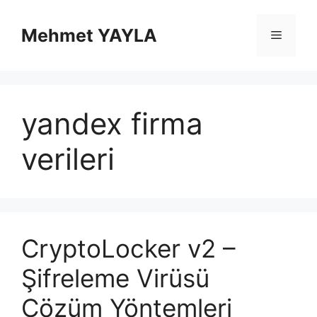
İçeriğe
atla
Mehmet YAYLA
Menü
yandex firma
verileri
CryptoLocker v2 –
Şifreleme Virüsü
Çözüm Yöntemleri