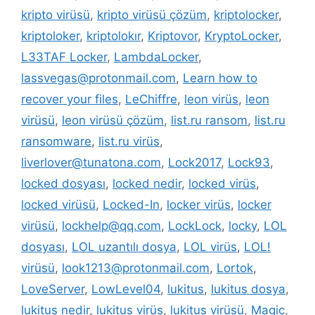
kripto virüsü
,
kripto virüsü çözüm
,
kriptolocker
,
kriptoloker
,
kriptolokır
,
Kriptovor
,
KryptoLocker
,
L33TAF Locker
,
LambdaLocker
,
lassvegas@protonmail.com
,
Learn how to
recover your files
,
LeChiffre
,
leon virüs
,
leon
virüsü
,
leon virüsü çözüm
,
list.ru ransom
,
list.ru
ransomware
,
list.ru virüs
,
liverlover@tunatona.com
,
Lock2017
,
Lock93
,
locked dosyası
,
locked nedir
,
locked virüs
,
locked virüsü
,
Locked-In
,
locker virüs
,
locker
virüsü
,
lockhelp@qq.com
,
LockLock
,
locky
,
LOL
dosyası
,
LOL uzantılı dosya
,
LOL virüs
,
LOL!
virüsü
,
look1213@protonmail.com
,
Lortok
,
LoveServer
,
LowLevel04
,
lukitus
,
lukitus dosya
,
lukitus nedir
,
lukitus virüs
,
lukitus virüsü
,
Magic
,