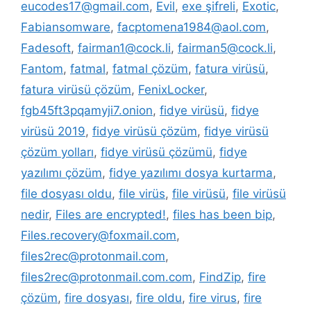
eucodes17@gmail.com
,
Evil
,
exe şifreli
,
Exotic
,
Fabiansomware
,
facptomena1984@aol.com
,
Fadesoft
,
fairman1@cock.li
,
fairman5@cock.li
,
Fantom
,
fatmal
,
fatmal çözüm
,
fatura virüsü
,
fatura virüsü çözüm
,
FenixLocker
,
fgb45ft3pqamyji7.onion
,
fidye virüsü
,
fidye
virüsü 2019
,
fidye virüsü çözüm
,
fidye virüsü
çözüm yolları
,
fidye virüsü çözümü
,
fidye
yazılımı çözüm
,
fidye yazılımı dosya kurtarma
,
file dosyası oldu
,
file virüs
,
file virüsü
,
file virüsü
nedir
,
Files are encrypted!
,
files has been bip
,
Files.recovery@foxmail.com
,
files2rec@protonmail.com
,
files2rec@protonmail.com.com
,
FindZip
,
fire
çözüm
,
fire dosyası
,
fire oldu
,
fire virus
,
fire