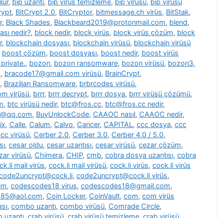
lür
,
bip uzantı
,
bip virüs temizleme
,
bip virüsü
,
bip virüsü
rypt
,
BitCrypt 2.0
,
BitCryptor
,
bitmessage.ch virüs
,
BitStak
,
r
,
Black Shades
,
Blackbeard2019@protonmail.com
,
blend
,
ası nedir?
,
block nedir
,
block virüs
,
block virüs çözüm
,
block
r
,
blockchain dosyası
,
blockchain virüsü
,
blockchain virüsü
,
boost çözüm
,
boost dosyası
,
boost nedir
,
boost virüs
private.
,
bozon
,
bozon ransomware
,
bozon virüsü
,
bozon3
,
s
,
bracode17@gmail.com virüsü
,
BrainCrypt
,
,
Brazilian Ransomware
,
brbrcodes virüsü
,
m virüsü
,
brrr
,
brrr decrypt
,
brrr dosya
,
brrr virüsü çözümü
,
m
,
btc virüsü nedir
,
btc@fros.cc
,
btc@fros.cc nedir
,
t@qq.com
,
BuyUnlockCode
,
CAAOC nasıl
,
CAAOC nedir
,
ix
,
Calle
,
Calum
,
Calvo
,
Cancer
,
CAPITAL
,
ccc dosya
,
ccc
cc virüsü
,
Cerber 2.0
,
Cerber 3.0
,
Cerber 4.0 / 5.0
,
sı
,
cesar oldu
,
cesar uzantısı
,
cesar virüsü
,
cezar çözüm
,
zar virüsü
,
Chimera
,
CHIP
,
cmb
,
cobra dosya uzantısı
,
cobra
ck.li mail virüs
,
cock.li mail virüsü
,
cock.li virüs
,
cock.li virüs
code2uncrypt@cock.li
,
code2uncrypt@cock.li virüs
,
üm
,
codescodes18 virus
,
codescodes18@gmail.com
,
1985@aol.com
,
Coin Locker
,
CoinVault
,
com
,
com virüs
sı
,
combo uzantı
,
combo virüsü
,
Comrade Circle
,
b uzantı
,
crab virüsü
,
crab virüsü temizleme
,
crab virüsü