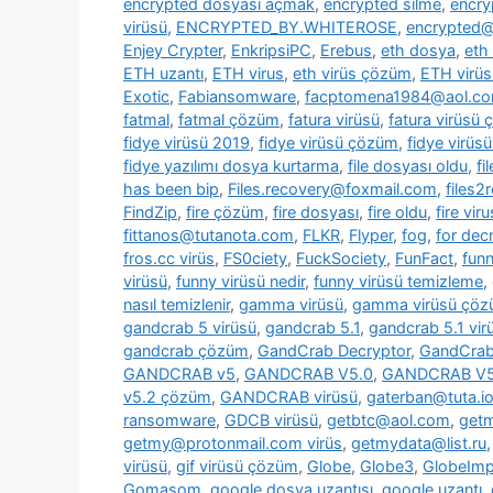
encrypted dosyası açmak
,
encrypted silme
,
encry
virüsü
,
ENCRYPTED_BY.WHITEROSE
,
encrypted@
Enjey Crypter
,
EnkripsiPC
,
Erebus
,
eth dosya
,
eth
ETH uzantı
,
ETH virus
,
eth virüs çözüm
,
ETH virüs
Exotic
,
Fabiansomware
,
facptomena1984@aol.c
fatmal
,
fatmal çözüm
,
fatura virüsü
,
fatura virüsü
fidye virüsü 2019
,
fidye virüsü çözüm
,
fidye virüs
fidye yazılımı dosya kurtarma
,
file dosyası oldu
,
fi
has been bip
,
Files.recovery@foxmail.com
,
files
FindZip
,
fire çözüm
,
fire dosyası
,
fire oldu
,
fire viru
fittanos@tutanota.com
,
FLKR
,
Flyper
,
fog
,
for dec
fros.cc virüs
,
FS0ciety
,
FuckSociety
,
FunFact
,
fun
virüsü
,
funny virüsü nedir
,
funny virüsü temizleme
,
nasıl temizlenir
,
gamma virüsü
,
gamma virüsü çö
gandcrab 5 virüsü
,
gandcrab 5.1
,
gandcrab 5.1 vir
gandcrab çözüm
,
GandCrab Decryptor
,
GandCrab 
GANDCRAB v5
,
GANDCRAB V5.0
,
GANDCRAB V5
v5.2 çözüm
,
GANDCRAB virüsü
,
gaterban@tuta.i
ransomware
,
GDCB virüsü
,
getbtc@aol.com
,
get
getmy@protonmail.com virüs
,
getmydata@list.ru
virüsü
,
gif virüsü çözüm
,
Globe
,
Globe3
,
GlobeImp
Gomasom
,
google dosya uzantısı
,
google uzantı
,