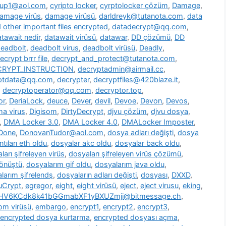
oup1@aol.com
,
cyripto locker
,
cyrptolocker çözüm
,
Damage
,
amage virüs
,
damage virüsü
,
darldreyk@tutanota.com
,
data
other important files encrypted
,
datadecrypt@qq.com
,
tawait nedir
,
datawait virüsü
,
datawar
,
DD çözümü
,
DD
eadbolt
,
deadbolt virus
,
deadbolt virüsü
,
Deadly
,
ecrypt brrr file
,
decrypt_and_protect@tutanota.com
,
CRYPT_INSTRUCTION
,
decryptadmin@airmail.cc
,
ptdata@qq.com
,
decrypter
,
decryptfiles@420blaze.it
,
,
decryptoperator@qq.com
,
decryptor.top
,
or
,
DeriaLock
,
deuce
,
Dever
,
devil
,
Devoe
,
Devon
,
Devos
,
a virus
,
Digisom
,
DirtyDecrypt
,
djvu çözüm
,
djvu dosya
,
,
DMA Locker 3.0
,
DMA Locker 4.0
,
DMALocker Imposter
,
Done
,
DonovanTudor@aol.com
,
dosya adları değişti
,
dosya
tıları eth oldu
,
dosyalar akc oldu
,
dosyalar back oldu
,
ları şifreleyen virüs
,
dosyaları şifreleyen virüs çözümü
,
dönüştü
,
dosyalarım gif oldu
,
dosyalarım java oldu
,
larım şifrelendş
,
dosyaların adları değişti
,
dosyası
,
DXXD
,
uCrypt
,
egregor
,
eight
,
eight virüsü
,
eject
,
eject virusu
,
eking
,
7HV6KCdk8k41bGGmabXF1yBXUZmji@bitmessage.ch
,
m virüsü
,
embargo
,
encrypt1
,
encrypt2
,
encrypt3
,
encrypted dosya kurtarma
,
encrypted dosyası açma
,