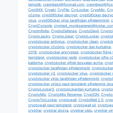
temizlik
,
crannbest@foxmail.com
,
crannbest@foxm
CrptXXX
,
Cryakl
,
CryFile
,
CryLocker
,
CrypMic
,
Cry
çözme
,
crypt0l0cker decrypt
,
crypt0l0cker decryp
virus
,
crypt0l0cker virüs tarafindan şifrelenmiştir
,
c
CryptConsole
,
crypted_monkserenen@tvstar_co
CryptInfinite
,
CryptoDefense
,
CryptoDevil
,
CryptoF
CryptoJacky
,
CryptoJoker
,
CryptoLocker
,
crypto
cryptolocker antivirus
,
cryptolocker clean
,
cryptol
cryptolocker çözümü
,
cryptolocker dan kurtulma
,
2018
,
cryptolocker encrypted
,
cryptolocker fidye 
temizlenir
,
cryptolocker nedir
,
cryptolocker şifre 
kaldırma
,
cryptolocker şifreli dosyaları açma
,
cryp
cryptolocker tarafindan şifrelenmiştir
,
cryptolocke
cryptolocker v3
,
cryptolocker virus
,
cryptolocker 
cryptolocker virüs tarafından şifrelenmiştir
,
cryptol
cryptolocker virüsü nasıl temizlenir şifrelenmiş dosy
CryptoLocker3
,
cryptolockerdan kurtulma
,
crypto
CryptoMix
,
CryptoMix Revenge
,
CryptON
,
Crypto
CryptoTorLocker
,
cryptowall
,
CryptoWall 2.0
,
cryp
cryptowall nasıl temizlenir
,
cryptowall sil
,
cryptowal
cryptrar
,
cryptrar dosya
,
cryptrar oldu
,
cryptrar vi