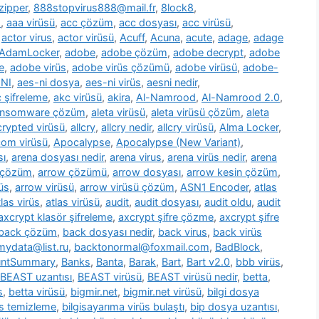
zipper
,
888stopvirus888@mail.fr
,
8lock8
,
m
,
aaa virüsü
,
acc çözüm
,
acc dosyası
,
acc virüsü
,
,
actor virus
,
actor virüsü
,
Acuff
,
Acuna
,
acute
,
adage
,
adage
AdamLocker
,
adobe
,
adobe çözüm
,
adobe decrypt
,
adobe
e
,
adobe virüs
,
adobe virüs çözümü
,
adobe virüsü
,
adobe-
NI
,
aes-ni dosya
,
aes-ni virüs
,
aesni nedir
,
 şifreleme
,
akc virüsü
,
akira
,
Al-Namrood
,
Al-Namrood 2.0
,
ransomware çözüm
,
aleta virüsü
,
aleta virüsü çözüm
,
aleta
ncrypted virüsü
,
allcry
,
allcry nedir
,
allcry virüsü
,
Alma Locker
,
com virüsü
,
Apocalypse
,
Apocalypse (New Variant)
,
sı
,
arena dosyası nedir
,
arena virus
,
arena virüs nedir
,
arena
 çözüm
,
arrow çözümü
,
arrow dosyası
,
arrow kesin çözüm
,
üs
,
arrow virüsü
,
arrow virüsü çözüm
,
ASN1 Encoder
,
atlas
tlas virüs
,
atlas virüsü
,
audit
,
audit dosyası
,
audit oldu
,
audit
axcrypt klasör şifreleme
,
axcrypt şifre çözme
,
axcrypt şifre
back çözüm
,
back dosyası nedir
,
back virus
,
back virüs
ydata@list.ru
,
backtonormal@foxmail.com
,
BadBlock
,
untSummary
,
Banks
,
Banta
,
Barak
,
Bart
,
Bart v2.0
,
bbb virüs
,
BEAST uzantısı
,
BEAST virüsü
,
BEAST virüsü nedir
,
betta
,
s
,
betta virüsü
,
bigmir.net
,
bigmir.net virüsü
,
bilgi dosya
üs temizleme
,
bilgisayarıma virüs bulaştı
,
bip dosya uzantısı
,