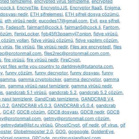
pted temizleme
,
encrypted virus temizleme
,
encrypted
cock.li
,
EncrypTile
,
EncryptoJJS
,
Encryptor RaaS
,
Enigma
,
 dosyası nedir
,
ETH şifrelemesi
,
ETH şifreli dosya çözümü
,
ü
,
eth virüsü nedir
,
eucodes17@gmail.com
,
Evil
,
exe şifreli
,
om
,
Fadesoft
,
fairman1@cock.li
,
fairman5@cock.li
,
Fantom
,
 çözüm
,
FenixLocker
,
fgb45ft3pqamyji7.onion
,
fidye virüsü
,
ü çözüm yolları
,
fidye virüsü çözümü
,
fidye yazılımı çözüm
,
le virüs
,
file virüsü
,
file virüsü nedir
,
Files are encrypted!
,
files
2rec@protonmail.com
,
files2rec@protonmail.com.com
,
s
,
fire virüsü
,
fire virüsü nedir
,
FireCrypt
,
rypt files write you country to darldreyk@tutanota.com
,
ny
,
funny çözüm
,
funny decryptor
,
funny dosyası
,
funny
gamma
,
gamma cryptolocker
,
gamma decryptor
,
gamma
züm
,
gamma virüsü nasıl temizlenir
,
gamma virüsü nedir
,
üs
,
gandcrab 5.1 virüsü
,
gandcrab 5.2
,
gandcrab 5.2 çözüm
,
nasıl temizlenir
,
GandCrab temizleme
,
GANDCRAB V4
,
.0.2
,
GANDCRAB v5.0.3
,
GANDCRAB v5.0.4
,
gandcrab
o
,
GC47
,
GDCB çözüm
,
GDCB dosyası
,
GDCB nedir
,
GDCB
my@protonmail.com
,
getmy@protonmail.com çözüm
,
,
getmydata@list.ru virüsü
,
GhostCrypt
,
gif nedir
,
gif virus
,
gif
oster
,
GlobeImposter 2.0
,
GOG
,
gogoogle
,
GoldenEye
,
görsel onarma
,
GPCode
,
gruzinrussian@aol.com
,