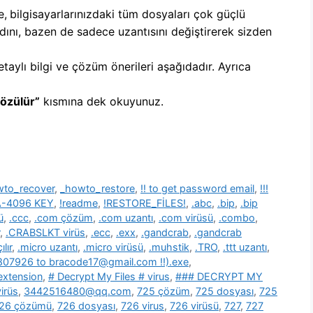
e,
b
ilgisayarlarınızdaki tüm dosyaları çok güçlü
dını, bazen de sadece uzantısını değiştirerek sizden
etaylı bilgi ve çözüm önerileri aşağıdadır. Ayrıca
Çözülür”
kısmına dek okuyunuz.
wto_recover
,
_howto_restore
,
!! to get password email
,
!!!
SA-4096 KEY
,
!readme
,
!RESTORE_FİLES!
,
.abc
,
.bip
,
.bip
ü
,
.ccc
,
.com çözüm
,
.com uzantı
,
.com virüsü
,
.combo
,
,
.CRABSLKT virüs
,
.ecc
,
.exx
,
.gandcrab
,
.gandcrab
lır
,
.micro uzantı
,
.micro virüsü
,
.muhstik
,
.TRO
,
.ttt uzantı
,
39807926 to bracode17@gmail.com !!).exe
,
 extension
,
# Decrypt My Files # virus
,
### DECRYPT MY
irüs
,
3442516480@qq.com
,
725 çözüm
,
725 dosyası
,
725
26 çözümü
,
726 dosyası
,
726 virus
,
726 virüsü
,
727
,
727