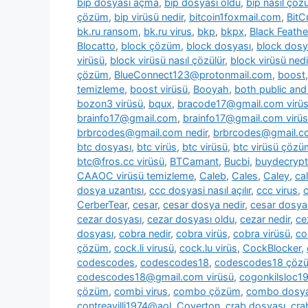
bip dosyası açma
,
bip dosyası oldu
,
bip nasıl çözü
çözüm
,
bip virüsü nedir
,
bitcoin1foxmail.com
,
BitC
bk.ru ransom
,
bk.ru virus
,
bkp
,
bkpx
,
Black Feathe
Blocatto
,
block çözüm
,
block dosyası
,
block dosy
virüsü
,
block virüsü nasıl çözülür
,
block virüsü nedi
çözüm
,
BlueConnect123@protonmail.com
,
boost
temizleme
,
boost virüsü
,
Booyah
,
both public and 
bozon3 virüsü
,
bqux
,
bracode17@gmail.com virü
brainfo17@gmail.com
,
brainfo17@gmail.com virüs
brbrcodes@gmail.com nedir
,
brbrcodes@gmail.co
btc dosyası
,
btc virüs
,
btc virüsü
,
btc virüsü çözü
btc@fros.cc virüsü
,
BTCamant
,
Bucbi
,
buydecryp
CAAOC virüsü temizleme
,
Caleb
,
Cales
,
Caley
,
cal
dosya uzantısı
,
ccc dosyasi nasıl açılır
,
ccc virus
,
c
CerberTear
,
cesar
,
cesar dosya nedir
,
cesar dosya
cezar dosyası
,
cezar dosyası oldu
,
cezar nedir
,
ce
dosyası
,
cobra nedir
,
cobra virüs
,
cobra virüsü
,
co
çözüm
,
cock.li virusü
,
cock.lu virüs
,
CockBlocker
,
codescodes
,
codescodes18
,
codescodes18 çöz
codescodes18@gmail.com virüsü
,
cogonkilsloc
çözüm
,
combi virus
,
combo çözüm
,
combo dosya
contreavilli1974@aol
,
Coverton
,
crab dosyası
,
cra