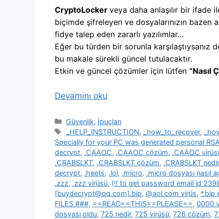
CryptoLocker
veya daha anlaşılır bir ifade il
biçimde şifreleyen ve dosyalarınızın bazen a
fidye talep eden zararlı yazılımlar…
Eğer bu türden bir sorunla karşılaştıysanız d
bu makale sürekli güncel tutulacaktır.
Etkin ve güncel çözümler için lütfen
“Nasıl 
Devamını oku
Kategoriler
Güvenlik
,
İpuçları
Etiketler
_HELP_INSTRUCTION
,
_how_to_recover
,
_ho
Specially for your PC was generated personal R
decrypt
,
.CAAOC
,
.CAAOC çözüm
,
.CAAOC virüs
.CRABSLKT
,
.CRABSLKT çözüm
,
.CRABSLKT nedir
decrypt
,
.heets
,
.lol
,
.micro
,
.micro dosyası nasıl açı
.zzz
,
.zzz virüsü
,
(!! to get password email id 2
[buydecrypt@qq.com].bip
,
@aol.com virüs
,
*.bip
FILES ###
,
==READ==THIS==PLEASE==
,
0000 v
dosyası oldu
,
725 nedir
,
725 virüsü
,
726 çözüm
,
7