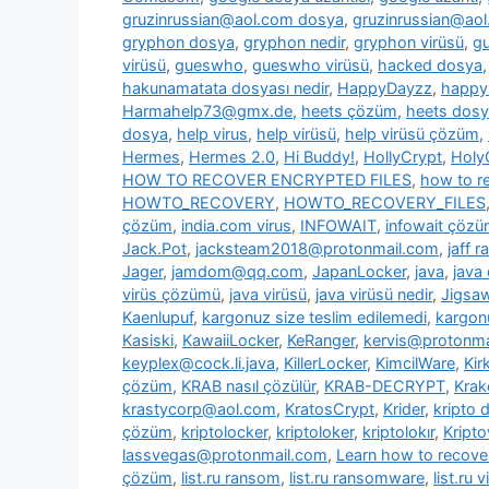
gruzinrussian@aol.com dosya
,
gruzinrussian@aol
gryphon dosya
,
gryphon nedir
,
gryphon virüsü
,
g
virüsü
,
gueswho
,
gueswho virüsü
,
hacked dosya
hakunamatata dosyası nedir
,
HappyDayzz
,
happy
Harmahelp73@gmx.de
,
heets çözüm
,
heets dos
dosya
,
help virus
,
help virüsü
,
help virüsü çözüm
,
Hermes
,
Hermes 2.0
,
Hi Buddy!
,
HollyCrypt
,
Holy
HOW TO RECOVER ENCRYPTED FILES
,
how to re
HOWTO_RECOVERY
,
HOWTO_RECOVERY_FILES
çözüm
,
india.com virus
,
INFOWAIT
,
infowait çöz
Jack.Pot
,
jacksteam2018@protonmail.com
,
jaff 
Jager
,
jamdom@qq.com
,
JapanLocker
,
java
,
java
virüs çözümü
,
java virüsü
,
java virüsü nedir
,
Jigsa
Kaenlupuf
,
kargonuz size teslim edilemedi
,
kargonu
Kasiski
,
KawaiiLocker
,
KeRanger
,
kervis@protonma
keyplex@cock.li.java
,
KillerLocker
,
KimcilWare
,
Kir
çözüm
,
KRAB nasıl çözülür
,
KRAB-DECRYPT
,
Krak
krastycorp@aol.com
,
KratosCrypt
,
Krider
,
kripto 
çözüm
,
kriptolocker
,
kriptoloker
,
kriptolokır
,
Kripto
lassvegas@protonmail.com
,
Learn how to recover
çözüm
,
list.ru ransom
,
list.ru ransomware
,
list.ru v