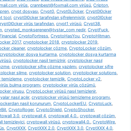
ail.com virüs
,
crannbest@foxmail.com virüsü
,
Cripton
,
pren
,
crypt dosyası
,
Crypt0
,
Crypt0L0cker
,
Crypt0l0cker
t tool
,
crypt0l0cker tarafından şifrelenmiştir
,
crypt0l0cker
rypt0l0cker virüs tarafından
,
crypt1 virüsü
,
Crypt38
,
m
,
crypted_monkserenen@tvstar_com nedir
,
CryptFuck
,
inancial
,
CryptoFortress
,
CryptoHasYou
,
CryptoHitman
,
locker 2017
,
cryptolocker 2018
,
cryptolocker 2019
,
ocker cleaner
,
cryptolocker çözme
,
CryptoLocker çözüm
,
cryptolocker dosya kurtarma
,
cryptolocker dosya kurtarma
virüsü
,
cryptolocker nasil temizlnir
,
cryptolocker nasıl
çözme
,
cryptolocker şifre çözme yazılımı
,
cryptolocker şifre
tolocker silme
,
cryptolocker solution
,
cryptolocker solutions
,
r temizleme
,
cryptolocker temizlik
,
CryptoLocker v2
,
virüs bulma programı
,
cryptolocker virüs çözümü
,
ocker virusu
,
CryptoLocker virüsü nasıl temizlenir
,
alar nasıl açılır
,
cryptolocker virüsü temizleme programı
,
lockerdan nasil korunurum
,
CryptoLockerEU
,
CryptoLuck
,
rBit
,
CryptoRoger
,
CryptoShield
,
CryptoShocker
,
towall 3.0
,
cryptowall 4
,
cryptowall 4.0.
,
cryptowall çözüm
,
l temizleyici
,
cryptowall virüsü
,
cryptowall4.0.
,
CryptoWire
,
rüs
,
CryptXXX
,
CryptXXX 2.0
,
CryptXXX 3.0
,
CryptXXX 4.0
,