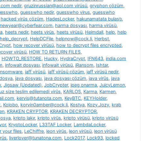
.com nedir
,
gruzinrussian@aol.com virüsü
,
gryphon çözüm
,
uesswho
,
guesswho nedir
,
guesswho virus
,
guesswho
,
hacked virüs çözüm
,
HadesLocker
,
hakunamatata bulaştı
,
newyear@cyberfear.com
,
harma dosyası
,
harma virüsü
,
ya
,
heets nedir
,
heets virüs
,
heets virüsü
,
Heimdall
,
help
,
help
help_decrypt
,
HelpDCFile
,
helpnow@cock.li
,
Herbst
,
Crypt
,
how recover virüsü
,
how to decrypt files encrypted
,
cover virüsü
,
HOW TO RETURN FILES
,
,
HOWTO_RESTORE
,
Hucky
,
HydraCrypt
,
IFN643
,
india.com
üm
,
infowait dosyası
,
infowait virüsü
,
iRansom
,
Ishtar
,
ransomware
,
jaff virüsü
,
jaff virüsü çözüm
,
jaff virüsü nedir
,
 dosya
,
java dosyası
,
java dosyası çözüm
,
java virüs
,
java
w
,
Jigsaw (Updated)
,
JobCrypter
,
jpeg onarma
,
JuicyLemon
,
z size teslim edilemedi virüs
,
KARLOS
,
Karma
,
Karmen
,
il.com
,
kervis@tutanota.com
,
KeyBTC
,
KEYHolder
,
k
,
Kolobo
,
korvin0amber@cock.li
,
Kostya
,
Kozy.Jozy
,
krab
en
,
KRAKEN CRYPTOR
,
KRAKEN DECRYPTOR
,
dosya
,
kripto lakır
,
kripto virüs
,
kripto virüsü
,
kripto virüsü
vor
,
KryptoLocker
,
L33TAF Locker
,
LambdaLocker
,
 your files
,
LeChiffre
,
leon virüs
,
leon virüsü
,
leon virüsü
irüs
,
liverlover@tunatona.com
,
Lock2017
,
Lock93
,
locked