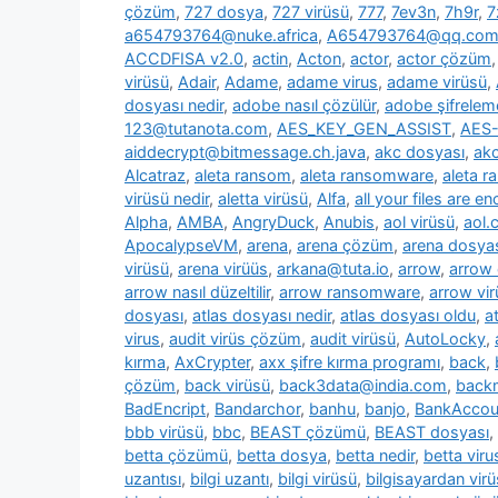
çözüm
,
727 dosya
,
727 virüsü
,
777
,
7ev3n
,
7h9r
,
7
a654793764@nuke.africa
,
A654793764@qq.co
ACCDFISA v2.0
,
actin
,
Acton
,
actor
,
actor çözüm
virüsü
,
Adair
,
Adame
,
adame virus
,
adame virüsü
,
dosyası nedir
,
adobe nasıl çözülür
,
adobe şifrelem
123@tutanota.com
,
AES_KEY_GEN_ASSIST
,
AES-
aiddecrypt@bitmessage.ch.java
,
akc dosyası
,
akc
Alcatraz
,
aleta ransom
,
aleta ransomware
,
aleta 
virüsü nedir
,
aletta virüsü
,
Alfa
,
all your files are e
Alpha
,
AMBA
,
AngryDuck
,
Anubis
,
aol virüsü
,
aol.
ApocalypseVM
,
arena
,
arena çözüm
,
arena dosya
virüsü
,
arena virüüs
,
arkana@tuta.io
,
arrow
,
arrow
arrow nasıl düzeltilir
,
arrow ransomware
,
arrow vir
dosyası
,
atlas dosyası nedir
,
atlas dosyası oldu
,
a
virus
,
audit virüs çözüm
,
audit virüsü
,
AutoLocky
,
kırma
,
AxCrypter
,
axx şifre kırma programı
,
back
,
çözüm
,
back virüsü
,
back3data@india.com
,
backm
BadEncript
,
Bandarchor
,
banhu
,
banjo
,
BankAcco
bbb virüsü
,
bbc
,
BEAST çözümü
,
BEAST dosyası
,
betta çözümü
,
betta dosya
,
betta nedir
,
betta viru
uzantısı
,
bilgi uzantı
,
bilgi virüsü
,
bilgisayardan vir