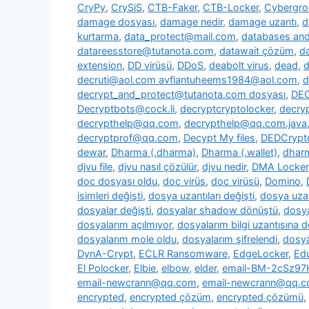
CryPy
,
CrySiS
,
CTB-Faker
,
CTB-Locker
,
Cybergr
damage dosyası
,
damage nedir
,
damage uzantı
,
d
kurtarma
,
data_protect@mail.com
,
databases and 
datareesstore@tutanota.com
,
datawait çözüm
,
da
extension
,
DD virüsü
,
DDoS
,
deabolt virus
,
dead
,
d
decruti@aol.com avflantuheems1984@aol.com
,
d
decrypt_and_protect@tutanota.com dosyası
,
DE
Decryptbots@cock.li
,
decryptcryptolocker
,
decry
decrypthelp@qq.com
,
decrypthelp@qq.com.java
decryptprof@qq.com
,
Decypt My files
,
DEDCrypt
dewar
,
Dharma (.dharma)
,
Dharma (.wallet)
,
dharm
djvu file
,
djvu nasıl çözülür
,
djvu nedir
,
DMA Locker
doc dosyası oldu
,
doc virüs
,
doc virüsü
,
Domino
,
isimleri değişti
,
dosya uzantıları değişti
,
dosya uzan
dosyalar değişti
,
dosyalar shadow dönüştü
,
dosya
dosyalarım açılmıyor
,
dosyalarım bilgi uzantısına 
dosyalarım mole oldu
,
dosyalarım şifrelendi
,
dosya
DynA-Crypt
,
ECLR Ransomware
,
EdgeLocker
,
Ed
El Polocker
,
Elbie
,
elbow
,
elder
,
email-BM-2cSz9
email-newcrann@qq.com
,
email-newcrann@qq.co
encrypted
,
encrypted çözüm
,
encrypted çözümü
,