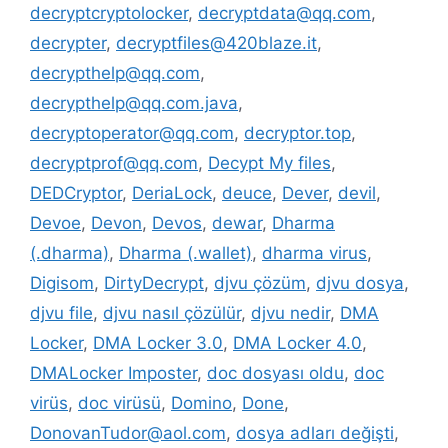
decryptcryptolocker
,
decryptdata@qq.com
,
decrypter
,
decryptfiles@420blaze.it
,
decrypthelp@qq.com
,
decrypthelp@qq.com.java
,
decryptoperator@qq.com
,
decryptor.top
,
decryptprof@qq.com
,
Decypt My files
,
DEDCryptor
,
DeriaLock
,
deuce
,
Dever
,
devil
,
Devoe
,
Devon
,
Devos
,
dewar
,
Dharma
(.dharma)
,
Dharma (.wallet)
,
dharma virus
,
Digisom
,
DirtyDecrypt
,
djvu çözüm
,
djvu dosya
,
djvu file
,
djvu nasıl çözülür
,
djvu nedir
,
DMA
Locker
,
DMA Locker 3.0
,
DMA Locker 4.0
,
DMALocker Imposter
,
doc dosyası oldu
,
doc
virüs
,
doc virüsü
,
Domino
,
Done
,
DonovanTudor@aol.com
,
dosya adları değişti
,