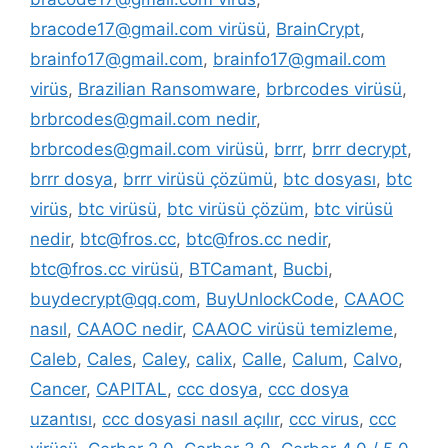
bracode17@gmail.com virüsü
,
BrainCrypt
,
brainfo17@gmail.com
,
brainfo17@gmail.com
virüs
,
Brazilian Ransomware
,
brbrcodes virüsü
,
brbrcodes@gmail.com nedir
,
brbrcodes@gmail.com virüsü
,
brrr
,
brrr decrypt
,
brrr dosya
,
brrr virüsü çözümü
,
btc dosyası
,
btc
virüs
,
btc virüsü
,
btc virüsü çözüm
,
btc virüsü
nedir
,
btc@fros.cc
,
btc@fros.cc nedir
,
btc@fros.cc virüsü
,
BTCamant
,
Bucbi
,
buydecrypt@qq.com
,
BuyUnlockCode
,
CAAOC
nasıl
,
CAAOC nedir
,
CAAOC virüsü temizleme
,
Caleb
,
Cales
,
Caley
,
calix
,
Calle
,
Calum
,
Calvo
,
Cancer
,
CAPITAL
,
ccc dosya
,
ccc dosya
uzantısı
,
ccc dosyasi nasıl açılır
,
ccc virus
,
ccc