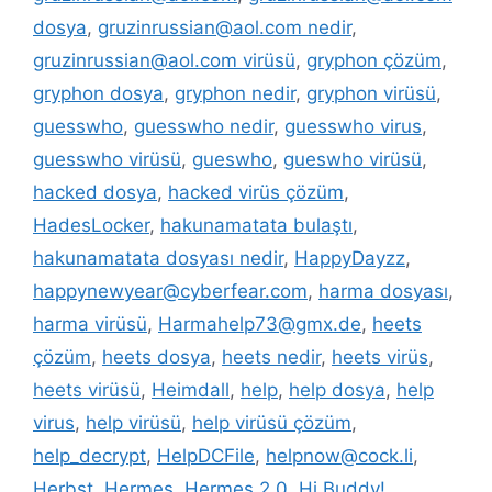
dosya
,
gruzinrussian@aol.com nedir
,
gruzinrussian@aol.com virüsü
,
gryphon çözüm
,
gryphon dosya
,
gryphon nedir
,
gryphon virüsü
,
guesswho
,
guesswho nedir
,
guesswho virus
,
guesswho virüsü
,
gueswho
,
gueswho virüsü
,
hacked dosya
,
hacked virüs çözüm
,
HadesLocker
,
hakunamatata bulaştı
,
hakunamatata dosyası nedir
,
HappyDayzz
,
happynewyear@cyberfear.com
,
harma dosyası
,
harma virüsü
,
Harmahelp73@gmx.de
,
heets
çözüm
,
heets dosya
,
heets nedir
,
heets virüs
,
heets virüsü
,
Heimdall
,
help
,
help dosya
,
help
virus
,
help virüsü
,
help virüsü çözüm
,
help_decrypt
,
HelpDCFile
,
helpnow@cock.li
,
Herbst
,
Hermes
,
Hermes 2.0
,
Hi Buddy!
,