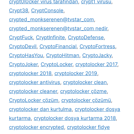
crypt0l0cker virüs tarafından
,
crypt1 virüsü
,
Crypt38
,
CryptConsole
,
crypted_monkserenen@tvstar_com
,
crypted_monkserenen@tvstar_com nedir
,
CryptFuck
,
CryptInfinite
,
CryptoDefense
,
CryptoDevil
,
CryptoFinancial
,
CryptoFortress
,
CryptoHasYou
,
CryptoHitman
,
CryptoJacky
,
CryptoJoker
,
CryptoLocker
,
cryptolocker 2017
,
cryptolocker 2018
,
cryptolocker 2019
,
cryptolocker antivirus
,
cryptolocker clean
,
cryptolocker cleaner
,
cryptolocker çözme
,
CryptoLocker çözüm
,
cryptolocker çözümü
,
cryptolocker dan kurtulma
,
cryptolocker dosya
kurtarma
,
cryptolocker dosya kurtarma 2018
,
cryptolocker encrypted
,
cryptolocker fidye