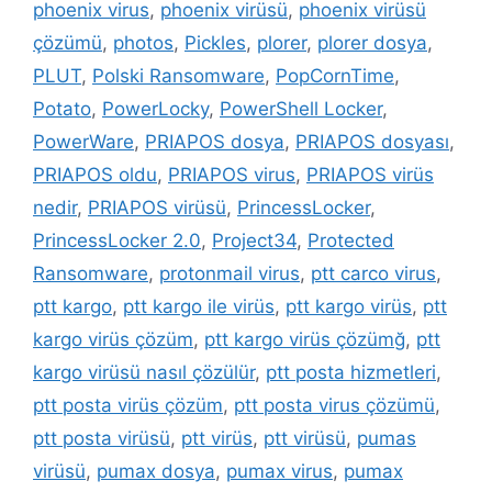
phoenix virus
,
phoenix virüsü
,
phoenix virüsü
çözümü
,
photos
,
Pickles
,
plorer
,
plorer dosya
,
PLUT
,
Polski Ransomware
,
PopCornTime
,
Potato
,
PowerLocky
,
PowerShell Locker
,
PowerWare
,
PRIAPOS dosya
,
PRIAPOS dosyası
,
PRIAPOS oldu
,
PRIAPOS virus
,
PRIAPOS virüs
nedir
,
PRIAPOS virüsü
,
PrincessLocker
,
PrincessLocker 2.0
,
Project34
,
Protected
Ransomware
,
protonmail virus
,
ptt carco virus
,
ptt kargo
,
ptt kargo ile virüs
,
ptt kargo virüs
,
ptt
kargo virüs çözüm
,
ptt kargo virüs çözümğ
,
ptt
kargo virüsü nasıl çözülür
,
ptt posta hizmetleri
,
ptt posta virüs çözüm
,
ptt posta virus çözümü
,
ptt posta virüsü
,
ptt virüs
,
ptt virüsü
,
pumas
virüsü
,
pumax dosya
,
pumax virus
,
pumax