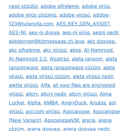
nasıl çözülür
,
adobe şifreleme
,
adobe virüs
,
adobe virüs çözümü
,
adobe virüsü
,
adobe-
123@tutanota.com
,
AES_KEY_GEN_ASSIST
,
AES-NI
,
aes-ni dosya
,
aes-ni virüs
,
aesni nedir
,
aiddecrypt@bitmessage.ch.java
,
akc dosyası
,
akc şifreleme
,
akc virüsü
,
akira
,
Al-Namrood
,
Al-Namrood 2.0
,
Alcatraz
,
aleta ransom
,
aleta
ransomware
,
aleta ransomware çözüm
,
aleta
virüsü
,
aleta virüsü çözüm
,
aleta virüsü nedir
,
aletta virüsü
,
Alfa
,
all your files are encrypted
virüsü
,
allcry
,
allcry nedir
,
allcry virüsü
,
Alma
Locker
,
Alpha
,
AMBA
,
AngryDuck
,
Anubis
,
aol
virüsü
,
aol.com virüsü
,
Apocalypse
,
Apocalypse
(New Variant)
,
ApocalypseVM
,
arena
,
arena
çözüm
,
arena dosyası
,
arena dosyası nedir
,