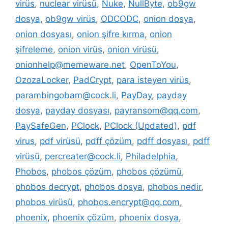
virüs
,
nuclear virüsü
,
Nuke
,
NullByte
,
ob9gw
dosya
,
ob9gw virüs
,
ODCODC
,
onion dosya
,
onion dosyası
,
onion şifre kırma
,
onion
şifreleme
,
onion virüs
,
onion virüsü
,
onionhelp@memeware.net
,
OpenToYou
,
OzozaLocker
,
PadCrypt
,
para isteyen virüs
,
parambingobam@cock.li
,
PayDay
,
payday
dosya
,
payday dosyası
,
payransom@qq.com
,
PaySafeGen
,
PClock
,
PClock (Updated)
,
pdf
virus
,
pdf virüsü
,
pdff çözüm
,
pdff dosyası
,
pdff
virüsü
,
percreater@cock.li
,
Philadelphia
,
Phobos
,
phobos çözüm
,
phobos çözümü
,
phobos decrypt
,
phobos dosya
,
phobos nedir
,
phobos virüsü
,
phobos.encrypt@qq.com
,
phoenix
,
phoenix çözüm
,
phoenix dosya
,