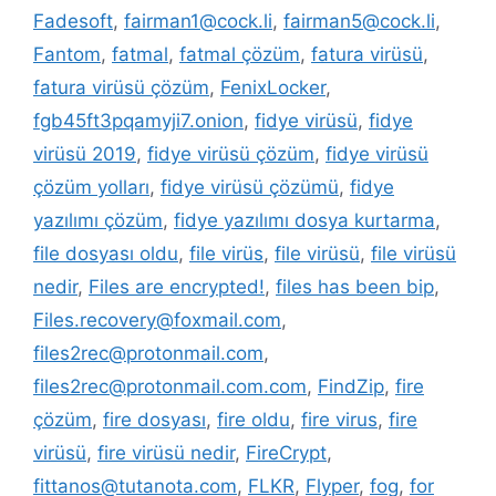
Fadesoft
,
fairman1@cock.li
,
fairman5@cock.li
,
Fantom
,
fatmal
,
fatmal çözüm
,
fatura virüsü
,
fatura virüsü çözüm
,
FenixLocker
,
fgb45ft3pqamyji7.onion
,
fidye virüsü
,
fidye
virüsü 2019
,
fidye virüsü çözüm
,
fidye virüsü
çözüm yolları
,
fidye virüsü çözümü
,
fidye
yazılımı çözüm
,
fidye yazılımı dosya kurtarma
,
file dosyası oldu
,
file virüs
,
file virüsü
,
file virüsü
nedir
,
Files are encrypted!
,
files has been bip
,
Files.recovery@foxmail.com
,
files2rec@protonmail.com
,
files2rec@protonmail.com.com
,
FindZip
,
fire
çözüm
,
fire dosyası
,
fire oldu
,
fire virus
,
fire
virüsü
,
fire virüsü nedir
,
FireCrypt
,
fittanos@tutanota.com
,
FLKR
,
Flyper
,
fog
,
for