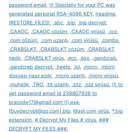
password email
,
!!! Specially for your PC was
generated personal RSA-4096 KEY
,
!readme
,
!RESTORE_FİLES!
,
.abc
,
.bip
,
.bip decrypt
,
.CAAOC
,
.CAAOC çözüm
,
.CAAOC virüsü
,
.ccc
,
.com çözüm
,
.com uzantı
,
.com virüsü
,
.combo
,
.CRABSLKT
,
.CRABSLKT çözüm
,
.CRABSLKT
nedir
,
.CRABSLKT virüs
,
.ecc
,
.exx
,
.gandcrab
,
.gandcrab decrypt
,
.heets
,
.lol
,
.micro
,
.micro
dosyası nasıl açılır
,
.micro uzantı
,
.micro virüsü
,
.muhstik
,
.TRO
,
.ttt uzantı
,
.zzz
,
.zzz virüsü
,
(!! to
get password email id 239807926 to
bracode17@gmail.com !!).exe
,
[buydecrypt@qq.com].bip
,
@aol.com virüs
,
*.bip
extension
,
# Decrypt My Files # virus
,
###
DECRYPT MY FILES ###
,