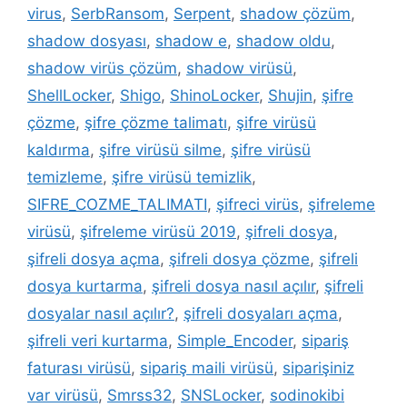
virus
,
SerbRansom
,
Serpent
,
shadow çözüm
,
shadow dosyası
,
shadow e
,
shadow oldu
,
shadow virüs çözüm
,
shadow virüsü
,
ShellLocker
,
Shigo
,
ShinoLocker
,
Shujin
,
şifre
çözme
,
şifre çözme talimatı
,
şifre virüsü
kaldırma
,
şifre virüsü silme
,
şifre virüsü
temizleme
,
şifre virüsü temizlik
,
SIFRE_COZME_TALIMATI
,
şifreci virüs
,
şifreleme
virüsü
,
şifreleme virüsü 2019
,
şifreli dosya
,
şifreli dosya açma
,
şifreli dosya çözme
,
şifreli
dosya kurtarma
,
şifreli dosya nasıl açılır
,
şifreli
dosyalar nasıl açılır?
,
şifreli dosyaları açma
,
şifreli veri kurtarma
,
Simple_Encoder
,
sipariş
faturası virüsü
,
sipariş maili virüsü
,
siparişiniz
var virüsü
,
Smrss32
,
SNSLocker
,
sodinokibi