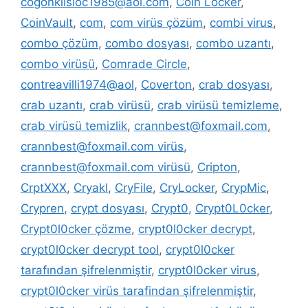
cogonkilsloc1985@aol.com
,
Coin Locker
,
CoinVault
,
com
,
com virüs çözüm
,
combi virus
,
combo çözüm
,
combo dosyası
,
combo uzantı
,
combo virüsü
,
Comrade Circle
,
contreavilli1974@aol
,
Coverton
,
crab dosyası
,
crab uzantı
,
crab virüsü
,
crab virüsü temizleme
,
crab virüsü temizlik
,
crannbest@foxmail.com
,
crannbest@foxmail.com virüs
,
crannbest@foxmail.com virüsü
,
Cripton
,
CrptXXX
,
Cryakl
,
CryFile
,
CryLocker
,
CrypMic
,
Crypren
,
crypt dosyası
,
Crypt0
,
Crypt0L0cker
,
Crypt0l0cker çözme
,
crypt0l0cker decrypt
,
crypt0l0cker decrypt tool
,
crypt0l0cker
tarafından şifrelenmiştir
,
crypt0l0cker virus
,
crypt0l0cker virüs tarafindan şifrelenmiştir
,