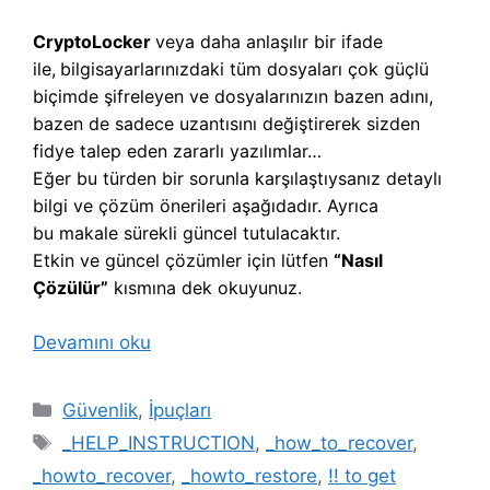
CryptoLocker
veya daha anlaşılır bir ifade
ile,
b
ilgisayarlarınızdaki tüm dosyaları çok güçlü
biçimde şifreleyen ve dosyalarınızın bazen adını,
bazen de sadece uzantısını değiştirerek sizden
fidye talep eden zararlı yazılımlar…
Eğer bu türden bir sorunla karşılaştıysanız detaylı
bilgi ve çözüm önerileri aşağıdadır. Ayrıca
bu makale sürekli güncel tutulacaktır.
Etkin ve güncel çözümler için lütfen
“Nasıl
Çözülür”
kısmına dek okuyunuz.
Devamını oku
Kategoriler
Güvenlik
,
İpuçları
Etiketler
_HELP_INSTRUCTION
,
_how_to_recover
,
_howto_recover
,
_howto_restore
,
!! to get