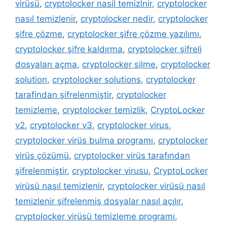
virüsü
,
cryptolocker nasil temizlnir
,
cryptolocker
nasıl temizlenir
,
cryptolocker nedir
,
cryptolocker
şifre çözme
,
cryptolocker şifre çözme yazılımı
,
cryptolocker şifre kaldırma
,
cryptolocker şifreli
dosyaları açma
,
cryptolocker silme
,
cryptolocker
solution
,
cryptolocker solutions
,
cryptolocker
tarafindan şifrelenmiştir
,
cryptolocker
temizleme
,
cryptolocker temizlik
,
CryptoLocker
v2
,
cryptolocker v3
,
cryptolocker virus
,
cryptolocker virüs bulma programı
,
cryptolocker
virüs çözümü
,
cryptolocker virüs tarafından
şifrelenmiştir
,
cryptolocker virusu
,
CryptoLocker
virüsü nasıl temizlenir
,
cryptolocker virüsü nasıl
temizlenir şifrelenmiş dosyalar nasıl açılır
,
cryptolocker virüsü temizleme programı
,