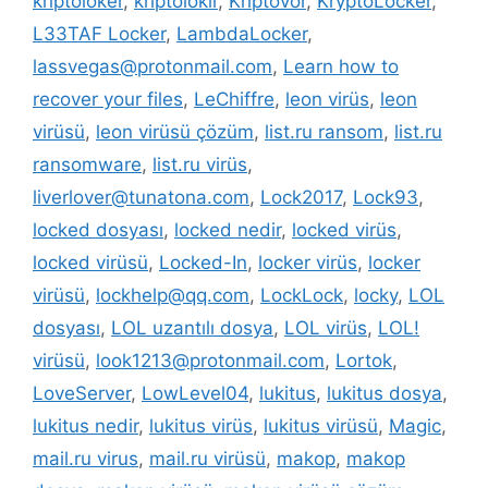
kriptoloker
,
kriptolokır
,
Kriptovor
,
KryptoLocker
,
L33TAF Locker
,
LambdaLocker
,
lassvegas@protonmail.com
,
Learn how to
recover your files
,
LeChiffre
,
leon virüs
,
leon
virüsü
,
leon virüsü çözüm
,
list.ru ransom
,
list.ru
ransomware
,
list.ru virüs
,
liverlover@tunatona.com
,
Lock2017
,
Lock93
,
locked dosyası
,
locked nedir
,
locked virüs
,
locked virüsü
,
Locked-In
,
locker virüs
,
locker
virüsü
,
lockhelp@qq.com
,
LockLock
,
locky
,
LOL
dosyası
,
LOL uzantılı dosya
,
LOL virüs
,
LOL!
virüsü
,
look1213@protonmail.com
,
Lortok
,
LoveServer
,
LowLevel04
,
lukitus
,
lukitus dosya
,
lukitus nedir
,
lukitus virüs
,
lukitus virüsü
,
Magic
,
mail.ru virus
,
mail.ru virüsü
,
makop
,
makop