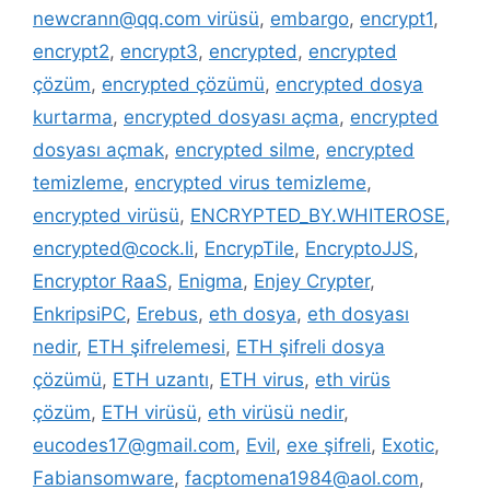
newcrann@qq.com virüsü
,
embargo
,
encrypt1
,
encrypt2
,
encrypt3
,
encrypted
,
encrypted
çözüm
,
encrypted çözümü
,
encrypted dosya
kurtarma
,
encrypted dosyası açma
,
encrypted
dosyası açmak
,
encrypted silme
,
encrypted
temizleme
,
encrypted virus temizleme
,
encrypted virüsü
,
ENCRYPTED_BY.WHITEROSE
,
encrypted@cock.li
,
EncrypTile
,
EncryptoJJS
,
Encryptor RaaS
,
Enigma
,
Enjey Crypter
,
EnkripsiPC
,
Erebus
,
eth dosya
,
eth dosyası
nedir
,
ETH şifrelemesi
,
ETH şifreli dosya
çözümü
,
ETH uzantı
,
ETH virus
,
eth virüs
çözüm
,
ETH virüsü
,
eth virüsü nedir
,
eucodes17@gmail.com
,
Evil
,
exe şifreli
,
Exotic
,
Fabiansomware
,
facptomena1984@aol.com
,