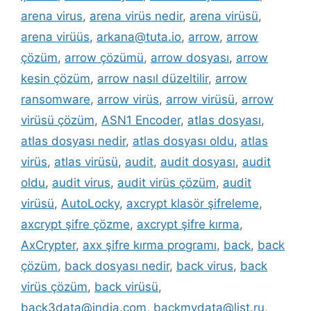
arena virus
,
arena virüs nedir
,
arena virüsü
,
arena virüüs
,
arkana@tuta.io
,
arrow
,
arrow
çözüm
,
arrow çözümü
,
arrow dosyası
,
arrow
kesin çözüm
,
arrow nasıl düzeltilir
,
arrow
ransomware
,
arrow virüs
,
arrow virüsü
,
arrow
virüsü çözüm
,
ASN1 Encoder
,
atlas dosyası
,
atlas dosyası nedir
,
atlas dosyası oldu
,
atlas
virüs
,
atlas virüsü
,
audit
,
audit dosyası
,
audit
oldu
,
audit virus
,
audit virüs çözüm
,
audit
virüsü
,
AutoLocky
,
axcrypt klasör şifreleme
,
axcrypt şifre çözme
,
axcrypt şifre kırma
,
AxCrypter
,
axx şifre kırma programı
,
back
,
back
çözüm
,
back dosyası nedir
,
back virus
,
back
virüs çözüm
,
back virüsü
,
back3data@india.com
,
backmydata@list.ru
,