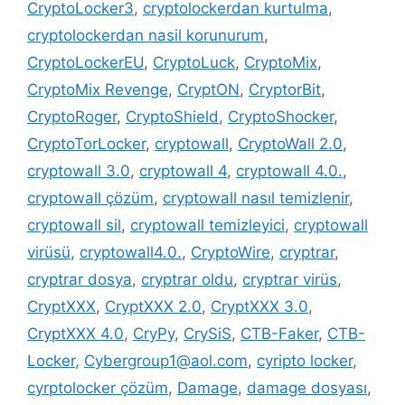
CryptoLocker3
,
cryptolockerdan kurtulma
,
cryptolockerdan nasil korunurum
,
CryptoLockerEU
,
CryptoLuck
,
CryptoMix
,
CryptoMix Revenge
,
CryptON
,
CryptorBit
,
CryptoRoger
,
CryptoShield
,
CryptoShocker
,
CryptoTorLocker
,
cryptowall
,
CryptoWall 2.0
,
cryptowall 3.0
,
cryptowall 4
,
cryptowall 4.0.
,
cryptowall çözüm
,
cryptowall nasıl temizlenir
,
cryptowall sil
,
cryptowall temizleyici
,
cryptowall
virüsü
,
cryptowall4.0.
,
CryptoWire
,
cryptrar
,
cryptrar dosya
,
cryptrar oldu
,
cryptrar virüs
,
CryptXXX
,
CryptXXX 2.0
,
CryptXXX 3.0
,
CryptXXX 4.0
,
CryPy
,
CrySiS
,
CTB-Faker
,
CTB-
Locker
,
Cybergroup1@aol.com
,
cyripto locker
,
cyrptolocker çözüm
,
Damage
,
damage dosyası
,