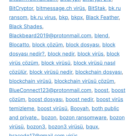
BitCryptor
,
bitmessage.ch virüs
,
BitStak
,
bk.ru
ransom
,
bk.ru virus
,
bkp
,
bkpx
,
Black Feather
,
Black Shades
,
Blackbeard2019@protonmail.com
,
blend
,
Blocatto
,
block çözüm
,
block dosyası
,
block
dosyası nedir?
,
block nedir
,
block virüs
,
block
virüs çözüm
,
block virüsü
,
block virüsü nasıl
çözülür
,
block virüsü nedir
,
blockchain dosyası
,
blockchain virüsü
,
blockchain virüsü çözüm
,
BlueConnect123@protonmail.com
,
boost
,
boost
çözüm
,
boost dosyası
,
boost nedir
,
boost virüs
temizleme
,
boost virüsü
,
Booyah
,
both public
and private.
,
bozon
,
bozon ransomware
,
bozon
virüsü
,
bozon3
,
bozon3 virüsü
,
bqux
,
bracode17@gmail.com virüs
,