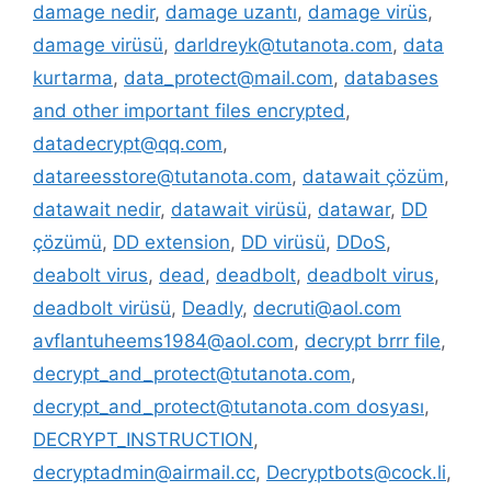
damage nedir
,
damage uzantı
,
damage virüs
,
damage virüsü
,
darldreyk@tutanota.com
,
data
kurtarma
,
data_protect@mail.com
,
databases
and other important files encrypted
,
datadecrypt@qq.com
,
datareesstore@tutanota.com
,
datawait çözüm
,
datawait nedir
,
datawait virüsü
,
datawar
,
DD
çözümü
,
DD extension
,
DD virüsü
,
DDoS
,
deabolt virus
,
dead
,
deadbolt
,
deadbolt virus
,
deadbolt virüsü
,
Deadly
,
decruti@aol.com
avflantuheems1984@aol.com
,
decrypt brrr file
,
decrypt_and_protect@tutanota.com
,
decrypt_and_protect@tutanota.com dosyası
,
DECRYPT_INSTRUCTION
,
decryptadmin@airmail.cc
,
Decryptbots@cock.li
,