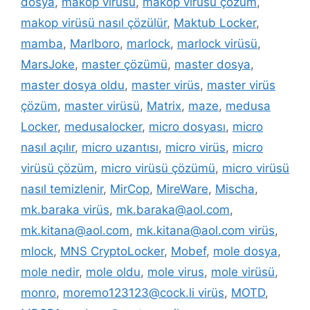
dosya
,
makop virüsü
,
makop virüsü çözüm
,
makop virüsü nasıl çözülür
,
Maktub Locker
,
mamba
,
Marlboro
,
marlock
,
marlock virüsü
,
MarsJoke
,
master çözümü
,
master dosya
,
master dosya oldu
,
master virüs
,
master virüs
çözüm
,
master virüsü
,
Matrix
,
maze
,
medusa
Locker
,
medusalocker
,
micro dosyası
,
micro
nasıl açılır
,
micro uzantısı
,
micro virüs
,
micro
virüsü çözüm
,
micro virüsü çözümü
,
micro virüsü
nasıl temizlenir
,
MirCop
,
MireWare
,
Mischa
,
mk.baraka virüs
,
mk.baraka@aol.com
,
mk.kitana@aol.com
,
mk.kitana@aol.com virüs
,
mlock
,
MNS CryptoLocker
,
Mobef
,
mole dosya
,
mole nedir
,
mole oldu
,
mole virus
,
mole virüsü
,
monro
,
moremo123123@cock.li virüs
,
MOTD
,