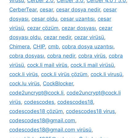
virüsü
,
Cerber 2.0
,
Cerber 3.0
,
Cerber 4.0 / 5.0
,
CerberTear
,
cesar
,
cesar dosya nedir
,
cesar
dosyası
,
cesar oldu
,
cesar uzantısı
,
cesar
virüsü
,
cezar çözüm
,
cezar dosyası
,
cezar
dosyası oldu
,
cezar nedir
,
cezar virüsü
,
Chimera
,
CHIP
,
cmb
,
cobra dosya uzantısı
,
cobra dosyası
,
cobra nedir
,
cobra virüs
,
cobra
virüsü
,
cock.li mail virüs
,
cock.li mail virüsü
,
cock.li virüs
,
cock.li virüs çözüm
,
cock.li virusü
,
cock.lu virüs
,
CockBlocker
,
code2uncrypt@cock.li
,
code2uncrypt@cock.li
virüs
,
codescodes
,
codescodes18
,
codescodes18 çözüm
,
codescodes18 virus
,
codescodes18@gmail.com
,
codescodes18@gmail.com virüsü
,