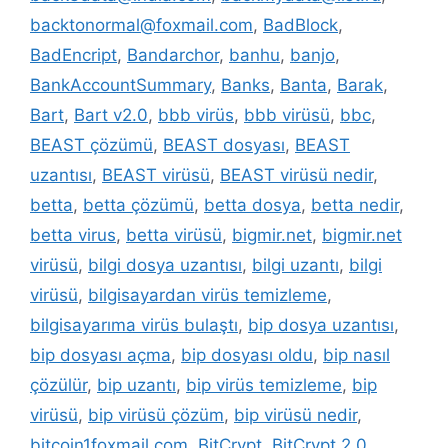
backtonormal@foxmail.com
,
BadBlock
,
BadEncript
,
Bandarchor
,
banhu
,
banjo
,
BankAccountSummary
,
Banks
,
Banta
,
Barak
,
Bart
,
Bart v2.0
,
bbb virüs
,
bbb virüsü
,
bbc
,
BEAST çözümü
,
BEAST dosyası
,
BEAST
uzantısı
,
BEAST virüsü
,
BEAST virüsü nedir
,
betta
,
betta çözümü
,
betta dosya
,
betta nedir
,
betta virus
,
betta virüsü
,
bigmir.net
,
bigmir.net
virüsü
,
bilgi dosya uzantısı
,
bilgi uzantı
,
bilgi
virüsü
,
bilgisayardan virüs temizleme
,
bilgisayarıma virüs bulaştı
,
bip dosya uzantısı
,
bip dosyası açma
,
bip dosyası oldu
,
bip nasıl
çözülür
,
bip uzantı
,
bip virüs temizleme
,
bip
virüsü
,
bip virüsü çözüm
,
bip virüsü nedir
,
bitcoin1foxmail.com
,
BitCrypt
,
BitCrypt 2.0
,