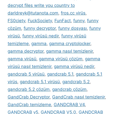
decrypt files write you country to
darldreyk@tutanota.com
,
fros.cc virüs
,
FS0ciety
,
FuckSociety
,
FunFact
,
funny
,
funny
çözüm
,
funny decryptor
,
funny dosyası
,
funny
virüsü
,
funny virüsü nedir
,
funny virüsü
temizleme
,
gamma
,
gamma cryptolocker
,
gamma decryptor
,
gamma nasıl temizlenir
,
gamma virüsü
,
gamma virüsü çözüm
,
gamma
virüsü nasıl temizlenir
,
gamma virüsü nedir
,
gandcrab 5 virüsü
,
gandcrab 5.1
,
gandcrab 5.1
virüs
,
gandcrab 5.1 virüsü
,
gandcrab 5.2
,
gandcrab 5.2 çözüm
,
gandcrab çözüm
,
GandCrab Decryptor
,
GandCrab nasıl temizlenir
,
GandCrab temizleme
,
GANDCRAB V4
,
GANDCRAB v5
,
GANDCRAB V5.0
,
GANDCRAB