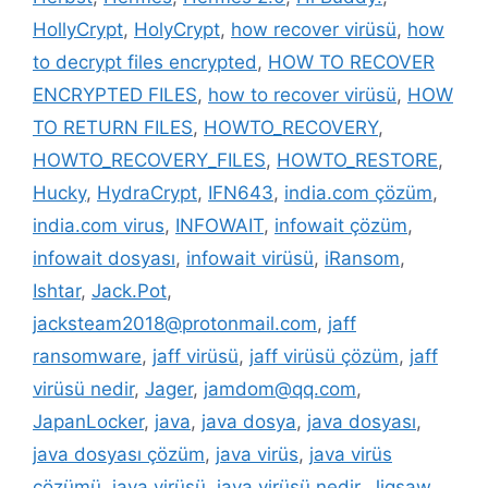
HollyCrypt
,
HolyCrypt
,
how recover virüsü
,
how
to decrypt files encrypted
,
HOW TO RECOVER
ENCRYPTED FILES
,
how to recover virüsü
,
HOW
TO RETURN FILES
,
HOWTO_RECOVERY
,
HOWTO_RECOVERY_FILES
,
HOWTO_RESTORE
,
Hucky
,
HydraCrypt
,
IFN643
,
india.com çözüm
,
india.com virus
,
INFOWAIT
,
infowait çözüm
,
infowait dosyası
,
infowait virüsü
,
iRansom
,
Ishtar
,
Jack.Pot
,
jacksteam2018@protonmail.com
,
jaff
ransomware
,
jaff virüsü
,
jaff virüsü çözüm
,
jaff
virüsü nedir
,
Jager
,
jamdom@qq.com
,
JapanLocker
,
java
,
java dosya
,
java dosyası
,
java dosyası çözüm
,
java virüs
,
java virüs
çözümü
,
java virüsü
,
java virüsü nedir
,
Jigsaw
,