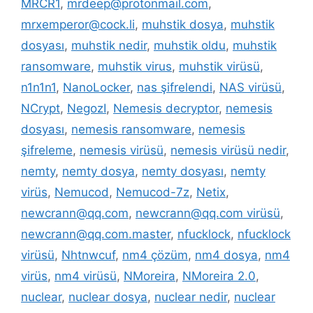
MRCR1
,
mrdeep@protonmail.com
,
mrxemperor@cock.li
,
muhstik dosya
,
muhstik
dosyası
,
muhstik nedir
,
muhstik oldu
,
muhstik
ransomware
,
muhstik virus
,
muhstik virüsü
,
n1n1n1
,
NanoLocker
,
nas şifrelendi
,
NAS virüsü
,
NCrypt
,
NegozI
,
Nemesis decryptor
,
nemesis
dosyası
,
nemesis ransomware
,
nemesis
şifreleme
,
nemesis virüsü
,
nemesis virüsü nedir
,
nemty
,
nemty dosya
,
nemty dosyası
,
nemty
virüs
,
Nemucod
,
Nemucod-7z
,
Netix
,
newcrann@qq.com
,
newcrann@qq.com virüsü
,
newcrann@qq.com.master
,
nfucklock
,
nfucklock
virüsü
,
Nhtnwcuf
,
nm4 çözüm
,
nm4 dosya
,
nm4
virüs
,
nm4 virüsü
,
NMoreira
,
NMoreira 2.0
,
nuclear
,
nuclear dosya
,
nuclear nedir
,
nuclear