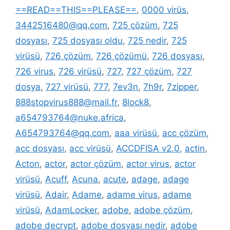
==READ==THIS==PLEASE==
,
0000 virüs
,
3442516480@qq.com
,
725 çözüm
,
725
dosyası
,
725 dosyası oldu
,
725 nedir
,
725
virüsü
,
726 çözüm
,
726 çözümü
,
726 dosyası
,
726 virus
,
726 virüsü
,
727
,
727 çözüm
,
727
dosya
,
727 virüsü
,
777
,
7ev3n
,
7h9r
,
7zipper
,
888stopvirus888@mail.fr
,
8lock8
,
a654793764@nuke.africa
,
A654793764@qq.com
,
aaa virüsü
,
acc çözüm
,
acc dosyası
,
acc virüsü
,
ACCDFISA v2.0
,
actin
,
Acton
,
actor
,
actor çözüm
,
actor virus
,
actor
virüsü
,
Acuff
,
Acuna
,
acute
,
adage
,
adage
virüsü
,
Adair
,
Adame
,
adame virus
,
adame
virüsü
,
AdamLocker
,
adobe
,
adobe çözüm
,
adobe decrypt
,
adobe dosyası nedir
,
adobe