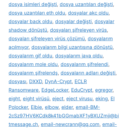
dosya isimleri değişti
,
dosya uzantıları değişti
,
dosya uzantıları eth oldu
,
dosyalar akc oldu
,
dosyalar back oldu
,
dosyalar değişti
,
dosyalar
shadow dönüştü
,
dosyaları şifreleyen virüs
,
dosyaları şifreleyen virüs çözümü
,
dosyalarım
açılmıyor
,
dosyalarım bilgi uzantısına dönüştü
,
dosyalarım gif oldu
,
dosyalarım java oldu
,
dosyalarım mole oldu
,
dosyalarım şifrelendi
,
dosyalarım şifrelendş
,
dosyaların adları değişti
,
dosyası
,
DXXD
,
DynA-Crypt
,
ECLR
Ransomware
,
EdgeLocker
,
EduCrypt
,
egregor
,
eight
,
eight virüsü
,
eject
,
eject virusu
,
eking
,
El
Polocker
,
Elbie
,
elbow
,
elder
,
email-BM-
2cSz97HV6KCdk8k41bGGmabXF1yBXUZmji@bi
tmessage.ch
,
email-newcrann@qq.com
,
email-