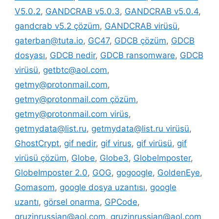
V5.0.2
,
GANDCRAB v5.0.3
,
GANDCRAB v5.0.4
,
gandcrab v5.2 çözüm
,
GANDCRAB virüsü
,
gaterban@tuta.io
,
GC47
,
GDCB çözüm
,
GDCB
dosyası
,
GDCB nedir
,
GDCB ransomware
,
GDCB
virüsü
,
getbtc@aol.com
,
getmy@protonmail.com
,
getmy@protonmail.com çözüm
,
getmy@protonmail.com virüs
,
getmydata@list.ru
,
getmydata@list.ru virüsü
,
GhostCrypt
,
gif nedir
,
gif virus
,
gif virüsü
,
gif
virüsü çözüm
,
Globe
,
Globe3
,
GlobeImposter
,
GlobeImposter 2.0
,
GOG
,
gogoogle
,
GoldenEye
,
Gomasom
,
google dosya uzantısı
,
google
uzantı
,
görsel onarma
,
GPCode
,
gruzinrussian@aol.com
,
gruzinrussian@aol.com