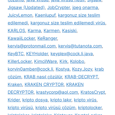
Jigsaw (Updated)
,
JobCrypter
,
jpeg onarma
,
JuicyLemon
,
Kaenlupuf
,
kargonuz size teslim
edilemedi
,
kargonuz size teslim edilemedi virüs
,
KARLOS
,
Karma
,
Karmen
,
Kasiski
,
KawaiiLocker
,
KeRanger
,
kervis@protonmail.com
,
kervis@tutanota.com
,
KeyBTC
,
KEYHolder
,
keyplex@cock.li.java
,
KillerLocker
,
KimcilWare
,
Kirk
,
Kolobo
,
korvin0amber@cock.li
,
Kostya
,
Kozy.Jozy
,
krab
çözüm
,
KRAB nasıl çözülür
,
KRAB-DECRYPT
,
Kraken
,
KRAKEN CRYPTOR
,
KRAKEN
DECRYPTOR
,
krastycorp@aol.com
,
KratosCrypt
,
Krider
,
kripto dosya
,
kripto lakır
,
kripto virüs
,
kripto virüsü
,
kripto virüsü çözüm
,
kriptolocker
,