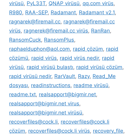
virüsü
,
PyL33T
,
QNAP virüsü
,
qq.com virüs
,
R980
,
RAA-SEP
,
Radamant
,
Radamant v2.1
,
ragnarek@firemail.cc
,
ragnarek@firemail.cc
virüs
,
ragnerek@firemail.cc virüs
,
RanRan
,
RansomCuck
,
RansomPlus
,
raphaelduphon@aol.com
,
rapid çözüm
,
rapid
çözümü
,
rapid virüs
,
rapid virüs nedir
,
rapid
virüsü
,
rapid virüsü bulaştı
,
rapid virüsü çözüm
,
rapid virüsü nedir
,
RarVault
,
Razy
,
Read_Me
dosyası
,
readinstructions
,
readme virüsü
,
readme.txt
,
realsapport@bigmir.net
,
realsapport@bigmir.net virus
,
realsapport@bigmir.net virüsü
,
recoverfiles@cock.li
,
recoverfiles@cock.li
çözüm
,
recoverfiles@cock.li virüs
,
recovery_file
,