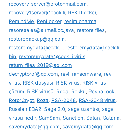
recovery_server@protonmail.com
,
recovery1server@cock.li
,
REKTLocker
,
RemindMe
,
RenLocker
,
resim onarma
,
resoresales@airmail.cc.java
,
restore files
,
restorebackup@qq.com
,
restoremydata@cock.li
,
restoremydata@cock.li
bip
,
restoremydata@cock.li virüs
,
return_files_2019@aol.com
decryptprof@qq.com
,
revil ransomware
,
revil
virüs
,
RISK dosyası
,
RISK virüs
,
RISK virüs
çözüm
,
RISK virüsü
,
Roga
,
Rokku
,
RoshaLock
,
RotorCrypt
,
Roza
,
RSA-2048
,
RSA-2048 virüs
,
Russian EDA2
,
Sage 2.0
,
sage uzantısı
,
sage
virüsü nedir
,
SamSam
,
Sanction
,
Satan
,
Satana
,
savemydata@qq.com
,
savemydata@qq.com