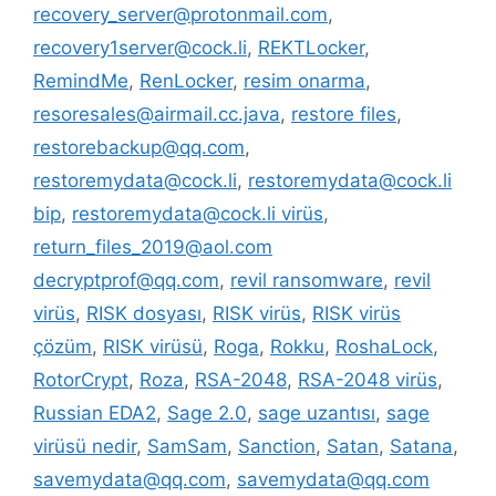
recovery_server@protonmail.com
,
recovery1server@cock.li
,
REKTLocker
,
RemindMe
,
RenLocker
,
resim onarma
,
resoresales@airmail.cc.java
,
restore files
,
restorebackup@qq.com
,
restoremydata@cock.li
,
restoremydata@cock.li
bip
,
restoremydata@cock.li virüs
,
return_files_2019@aol.com
decryptprof@qq.com
,
revil ransomware
,
revil
virüs
,
RISK dosyası
,
RISK virüs
,
RISK virüs
çözüm
,
RISK virüsü
,
Roga
,
Rokku
,
RoshaLock
,
RotorCrypt
,
Roza
,
RSA-2048
,
RSA-2048 virüs
,
Russian EDA2
,
Sage 2.0
,
sage uzantısı
,
sage
virüsü nedir
,
SamSam
,
Sanction
,
Satan
,
Satana
,
savemydata@qq.com
,
savemydata@qq.com