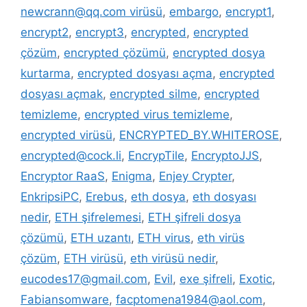
newcrann@qq.com virüsü
,
embargo
,
encrypt1
,
encrypt2
,
encrypt3
,
encrypted
,
encrypted
çözüm
,
encrypted çözümü
,
encrypted dosya
kurtarma
,
encrypted dosyası açma
,
encrypted
dosyası açmak
,
encrypted silme
,
encrypted
temizleme
,
encrypted virus temizleme
,
encrypted virüsü
,
ENCRYPTED_BY.WHITEROSE
,
encrypted@cock.li
,
EncrypTile
,
EncryptoJJS
,
Encryptor RaaS
,
Enigma
,
Enjey Crypter
,
EnkripsiPC
,
Erebus
,
eth dosya
,
eth dosyası
nedir
,
ETH şifrelemesi
,
ETH şifreli dosya
çözümü
,
ETH uzantı
,
ETH virus
,
eth virüs
çözüm
,
ETH virüsü
,
eth virüsü nedir
,
eucodes17@gmail.com
,
Evil
,
exe şifreli
,
Exotic
,
Fabiansomware
,
facptomena1984@aol.com
,