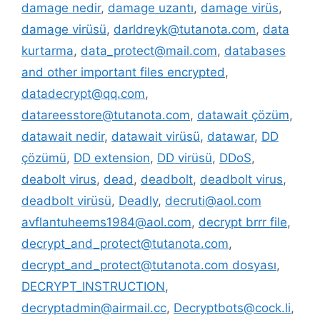
damage nedir
,
damage uzantı
,
damage virüs
,
damage virüsü
,
darldreyk@tutanota.com
,
data
kurtarma
,
data_protect@mail.com
,
databases
and other important files encrypted
,
datadecrypt@qq.com
,
datareesstore@tutanota.com
,
datawait çözüm
,
datawait nedir
,
datawait virüsü
,
datawar
,
DD
çözümü
,
DD extension
,
DD virüsü
,
DDoS
,
deabolt virus
,
dead
,
deadbolt
,
deadbolt virus
,
deadbolt virüsü
,
Deadly
,
decruti@aol.com
avflantuheems1984@aol.com
,
decrypt brrr file
,
decrypt_and_protect@tutanota.com
,
decrypt_and_protect@tutanota.com dosyası
,
DECRYPT_INSTRUCTION
,
decryptadmin@airmail.cc
,
Decryptbots@cock.li
,