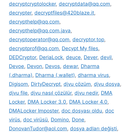
decryptcryptolocker
,
decryptdata@qq.com
,
decrypter
,
decryptfiles@420blaze.it
,
decrypthelp@qq.com
,
decrypthelp@qq.com.java
,
decryptoperator@qq.com
,
decryptor.top
,
decryptprof@qq.com
,
Decypt My files
,
DEDCryptor
,
DeriaLock
,
deuce
,
Dever
,
devil
,
Devoe
,
Devon
,
Devos
,
dewar
,
Dharma
(.dharma)
,
Dharma (.wallet)
,
dharma virus
,
Digisom
,
DirtyDecrypt
,
djvu çözüm
,
djvu dosya
,
djvu file
,
djvu nasıl çözülür
,
djvu nedir
,
DMA
Locker
,
DMA Locker 3.0
,
DMA Locker 4.0
,
DMALocker Imposter
,
doc dosyası oldu
,
doc
virüs
,
doc virüsü
,
Domino
,
Done
,
DonovanTudor@aol.com
,
dosya adları değişti
,