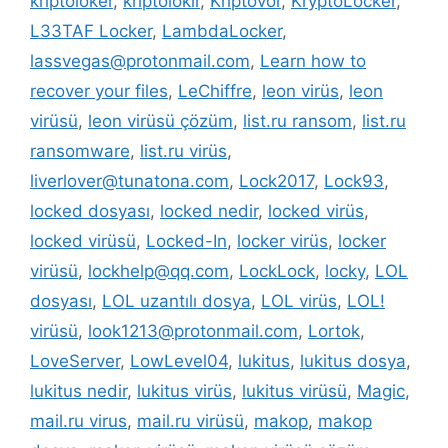
kriptoloker
,
kriptolokır
,
Kriptovor
,
KryptoLocker
,
L33TAF Locker
,
LambdaLocker
,
lassvegas@protonmail.com
,
Learn how to
recover your files
,
LeChiffre
,
leon virüs
,
leon
virüsü
,
leon virüsü çözüm
,
list.ru ransom
,
list.ru
ransomware
,
list.ru virüs
,
liverlover@tunatona.com
,
Lock2017
,
Lock93
,
locked dosyası
,
locked nedir
,
locked virüs
,
locked virüsü
,
Locked-In
,
locker virüs
,
locker
virüsü
,
lockhelp@qq.com
,
LockLock
,
locky
,
LOL
dosyası
,
LOL uzantılı dosya
,
LOL virüs
,
LOL!
virüsü
,
look1213@protonmail.com
,
Lortok
,
LoveServer
,
LowLevel04
,
lukitus
,
lukitus dosya
,
lukitus nedir
,
lukitus virüs
,
lukitus virüsü
,
Magic
,
mail.ru virus
,
mail.ru virüsü
,
makop
,
makop