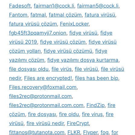
Fadesoft
,
fairman1@cock.li
,
fairman5@cock.li
,
Fantom
,
fatmal
,
fatmal çözüm
,
fatura virüsü
,
fatura virüsü çözüm
,
FenixLocker
,
fgb45ft3pqamyji7.onion
,
fidye virüsü
,
fidye
virüsü 2019
,
fidye virüsü çözüm
,
fidye virüsü
çözüm yolları
,
fidye virüsü çözümü
,
fidye
yazılımı çözüm
,
fidye yazılımı dosya kurtarma
,
file dosyası oldu
,
file virüs
,
file virüsü
,
file virüsü
nedir
,
Files are encrypted!
,
files has been bip
,
Files.recovery@foxmail.com
,
files2rec@protonmail.com
,
files2rec@protonmail.com.com
,
FindZip
,
fire
çözüm
,
fire dosyası
,
fire oldu
,
fire virus
,
fire
virüsü
,
fire virüsü nedir
,
FireCrypt
,
fittanos@tutanota.com
,
FLKR
,
Flyper
,
fog
,
for