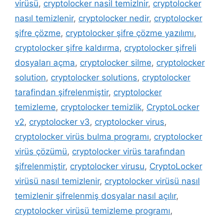
virüsü
,
cryptolocker nasil temizlnir
,
cryptolocker
nasıl temizlenir
,
cryptolocker nedir
,
cryptolocker
şifre çözme
,
cryptolocker şifre çözme yazılımı
,
cryptolocker şifre kaldırma
,
cryptolocker şifreli
dosyaları açma
,
cryptolocker silme
,
cryptolocker
solution
,
cryptolocker solutions
,
cryptolocker
tarafindan şifrelenmiştir
,
cryptolocker
temizleme
,
cryptolocker temizlik
,
CryptoLocker
v2
,
cryptolocker v3
,
cryptolocker virus
,
cryptolocker virüs bulma programı
,
cryptolocker
virüs çözümü
,
cryptolocker virüs tarafından
şifrelenmiştir
,
cryptolocker virusu
,
CryptoLocker
virüsü nasıl temizlenir
,
cryptolocker virüsü nasıl
temizlenir şifrelenmiş dosyalar nasıl açılır
,
cryptolocker virüsü temizleme programı
,