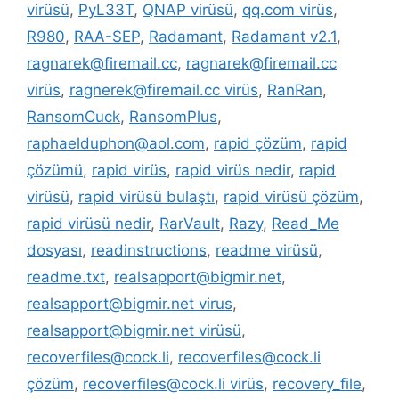
virüsü
,
PyL33T
,
QNAP virüsü
,
qq.com virüs
,
R980
,
RAA-SEP
,
Radamant
,
Radamant v2.1
,
ragnarek@firemail.cc
,
ragnarek@firemail.cc
virüs
,
ragnerek@firemail.cc virüs
,
RanRan
,
RansomCuck
,
RansomPlus
,
raphaelduphon@aol.com
,
rapid çözüm
,
rapid
çözümü
,
rapid virüs
,
rapid virüs nedir
,
rapid
virüsü
,
rapid virüsü bulaştı
,
rapid virüsü çözüm
,
rapid virüsü nedir
,
RarVault
,
Razy
,
Read_Me
dosyası
,
readinstructions
,
readme virüsü
,
readme.txt
,
realsapport@bigmir.net
,
realsapport@bigmir.net virus
,
realsapport@bigmir.net virüsü
,
recoverfiles@cock.li
,
recoverfiles@cock.li
çözüm
,
recoverfiles@cock.li virüs
,
recovery_file
,