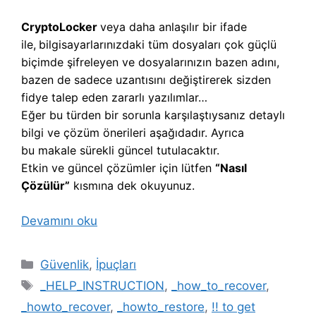
CryptoLocker
veya daha anlaşılır bir ifade
ile,
b
ilgisayarlarınızdaki tüm dosyaları çok güçlü
biçimde şifreleyen ve dosyalarınızın bazen adını,
bazen de sadece uzantısını değiştirerek sizden
fidye talep eden zararlı yazılımlar…
Eğer bu türden bir sorunla karşılaştıysanız detaylı
bilgi ve çözüm önerileri aşağıdadır. Ayrıca
bu makale sürekli güncel tutulacaktır.
Etkin ve güncel çözümler için lütfen
“Nasıl
Çözülür”
kısmına dek okuyunuz.
Devamını oku
Kategoriler
Güvenlik
,
İpuçları
Etiketler
_HELP_INSTRUCTION
,
_how_to_recover
,
_howto_recover
,
_howto_restore
,
!! to get