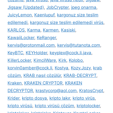
Jigsaw (Updated)
,
JobCrypter
,
jpeg onarma
,
JuicyLemon
,
Kaenlupuf
,
kargonuz size teslim
edilemedi
,
kargonuz size teslim edilemedi virüs
,
KARLOS
,
Karma
,
Karmen
,
Kasiski
,
KawaiiLocker
,
KeRanger
,
kervis@protonmail.com
,
kervis@tutanota.com
,
KeyBTC
,
KEYHolder
,
keyplex@cock.li.java
,
KillerLocker
,
KimcilWare
,
Kirk
,
Kolobo
,
korvin0amber@cock.li
,
Kostya
,
Kozy.Jozy
,
krab
çözüm
,
KRAB nasıl çözülür
,
KRAB-DECRYPT
,
Kraken
,
KRAKEN CRYPTOR
,
KRAKEN
DECRYPTOR
,
krastycorp@aol.com
,
KratosCrypt
,
Krider
,
kripto dosya
,
kripto lakır
,
kripto virüs
,
kripto virüsü
,
kripto virüsü çözüm
,
kriptolocker
,