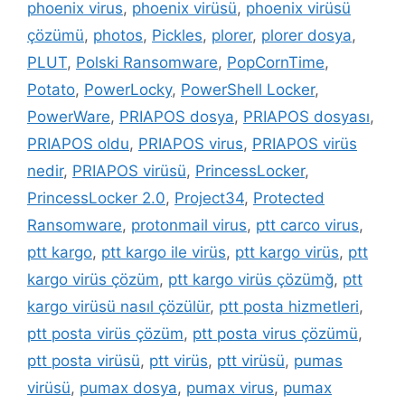
phoenix virus
,
phoenix virüsü
,
phoenix virüsü
çözümü
,
photos
,
Pickles
,
plorer
,
plorer dosya
,
PLUT
,
Polski Ransomware
,
PopCornTime
,
Potato
,
PowerLocky
,
PowerShell Locker
,
PowerWare
,
PRIAPOS dosya
,
PRIAPOS dosyası
,
PRIAPOS oldu
,
PRIAPOS virus
,
PRIAPOS virüs
nedir
,
PRIAPOS virüsü
,
PrincessLocker
,
PrincessLocker 2.0
,
Project34
,
Protected
Ransomware
,
protonmail virus
,
ptt carco virus
,
ptt kargo
,
ptt kargo ile virüs
,
ptt kargo virüs
,
ptt
kargo virüs çözüm
,
ptt kargo virüs çözümğ
,
ptt
kargo virüsü nasıl çözülür
,
ptt posta hizmetleri
,
ptt posta virüs çözüm
,
ptt posta virus çözümü
,
ptt posta virüsü
,
ptt virüs
,
ptt virüsü
,
pumas
virüsü
,
pumax dosya
,
pumax virus
,
pumax