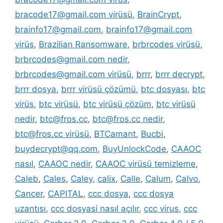
bracode17@gmail.com virüsü
,
BrainCrypt
,
brainfo17@gmail.com
,
brainfo17@gmail.com
virüs
,
Brazilian Ransomware
,
brbrcodes virüsü
,
brbrcodes@gmail.com nedir
,
brbrcodes@gmail.com virüsü
,
brrr
,
brrr decrypt
,
brrr dosya
,
brrr virüsü çözümü
,
btc dosyası
,
btc
virüs
,
btc virüsü
,
btc virüsü çözüm
,
btc virüsü
nedir
,
btc@fros.cc
,
btc@fros.cc nedir
,
btc@fros.cc virüsü
,
BTCamant
,
Bucbi
,
buydecrypt@qq.com
,
BuyUnlockCode
,
CAAOC
nasıl
,
CAAOC nedir
,
CAAOC virüsü temizleme
,
Caleb
,
Cales
,
Caley
,
calix
,
Calle
,
Calum
,
Calvo
,
Cancer
,
CAPITAL
,
ccc dosya
,
ccc dosya
uzantısı
,
ccc dosyasi nasıl açılır
,
ccc virus
,
ccc