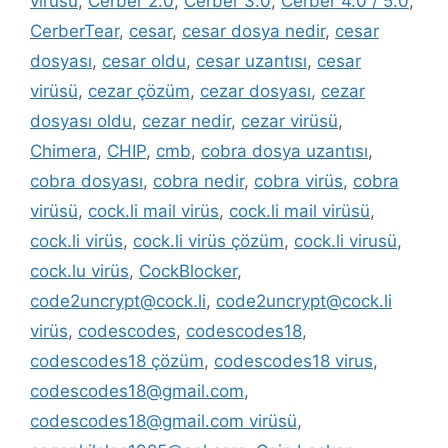
virüsü
,
Cerber 2.0
,
Cerber 3.0
,
Cerber 4.0 / 5.0
,
CerberTear
,
cesar
,
cesar dosya nedir
,
cesar
dosyası
,
cesar oldu
,
cesar uzantısı
,
cesar
virüsü
,
cezar çözüm
,
cezar dosyası
,
cezar
dosyası oldu
,
cezar nedir
,
cezar virüsü
,
Chimera
,
CHIP
,
cmb
,
cobra dosya uzantısı
,
cobra dosyası
,
cobra nedir
,
cobra virüs
,
cobra
virüsü
,
cock.li mail virüs
,
cock.li mail virüsü
,
cock.li virüs
,
cock.li virüs çözüm
,
cock.li virusü
,
cock.lu virüs
,
CockBlocker
,
code2uncrypt@cock.li
,
code2uncrypt@cock.li
virüs
,
codescodes
,
codescodes18
,
codescodes18 çözüm
,
codescodes18 virus
,
codescodes18@gmail.com
,
codescodes18@gmail.com virüsü
,