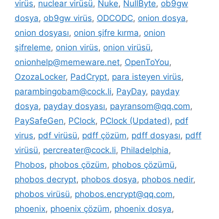
virüs
,
nuclear virüsü
,
Nuke
,
NullByte
,
ob9gw
dosya
,
ob9gw virüs
,
ODCODC
,
onion dosya
,
onion dosyası
,
onion şifre kırma
,
onion
şifreleme
,
onion virüs
,
onion virüsü
,
onionhelp@memeware.net
,
OpenToYou
,
OzozaLocker
,
PadCrypt
,
para isteyen virüs
,
parambingobam@cock.li
,
PayDay
,
payday
dosya
,
payday dosyası
,
payransom@qq.com
,
PaySafeGen
,
PClock
,
PClock (Updated)
,
pdf
virus
,
pdf virüsü
,
pdff çözüm
,
pdff dosyası
,
pdff
virüsü
,
percreater@cock.li
,
Philadelphia
,
Phobos
,
phobos çözüm
,
phobos çözümü
,
phobos decrypt
,
phobos dosya
,
phobos nedir
,
phobos virüsü
,
phobos.encrypt@qq.com
,
phoenix
,
phoenix çözüm
,
phoenix dosya
,