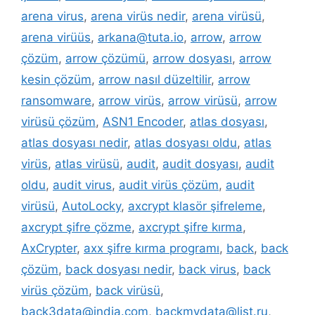
arena virus
,
arena virüs nedir
,
arena virüsü
,
arena virüüs
,
arkana@tuta.io
,
arrow
,
arrow
çözüm
,
arrow çözümü
,
arrow dosyası
,
arrow
kesin çözüm
,
arrow nasıl düzeltilir
,
arrow
ransomware
,
arrow virüs
,
arrow virüsü
,
arrow
virüsü çözüm
,
ASN1 Encoder
,
atlas dosyası
,
atlas dosyası nedir
,
atlas dosyası oldu
,
atlas
virüs
,
atlas virüsü
,
audit
,
audit dosyası
,
audit
oldu
,
audit virus
,
audit virüs çözüm
,
audit
virüsü
,
AutoLocky
,
axcrypt klasör şifreleme
,
axcrypt şifre çözme
,
axcrypt şifre kırma
,
AxCrypter
,
axx şifre kırma programı
,
back
,
back
çözüm
,
back dosyası nedir
,
back virus
,
back
virüs çözüm
,
back virüsü
,
back3data@india.com
,
backmydata@list.ru
,