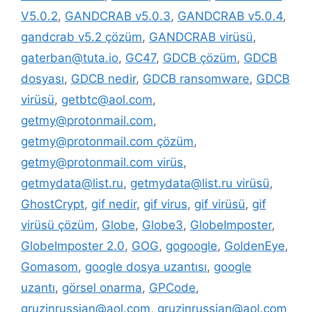
V5.0.2
,
GANDCRAB v5.0.3
,
GANDCRAB v5.0.4
,
gandcrab v5.2 çözüm
,
GANDCRAB virüsü
,
gaterban@tuta.io
,
GC47
,
GDCB çözüm
,
GDCB
dosyası
,
GDCB nedir
,
GDCB ransomware
,
GDCB
virüsü
,
getbtc@aol.com
,
getmy@protonmail.com
,
getmy@protonmail.com çözüm
,
getmy@protonmail.com virüs
,
getmydata@list.ru
,
getmydata@list.ru virüsü
,
GhostCrypt
,
gif nedir
,
gif virus
,
gif virüsü
,
gif
virüsü çözüm
,
Globe
,
Globe3
,
GlobeImposter
,
GlobeImposter 2.0
,
GOG
,
gogoogle
,
GoldenEye
,
Gomasom
,
google dosya uzantısı
,
google
uzantı
,
görsel onarma
,
GPCode
,
gruzinrussian@aol.com
,
gruzinrussian@aol.com