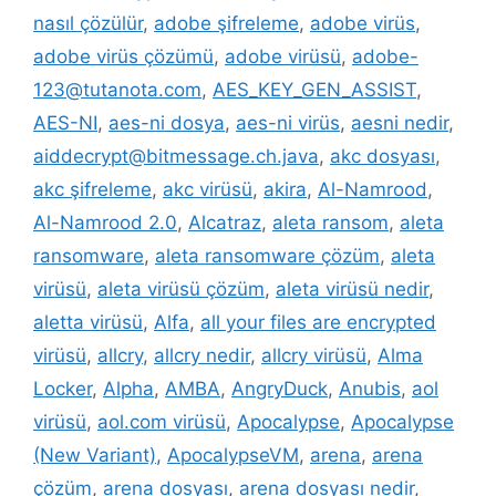
nasıl çözülür
,
adobe şifreleme
,
adobe virüs
,
adobe virüs çözümü
,
adobe virüsü
,
adobe-
123@tutanota.com
,
AES_KEY_GEN_ASSIST
,
AES-NI
,
aes-ni dosya
,
aes-ni virüs
,
aesni nedir
,
aiddecrypt@bitmessage.ch.java
,
akc dosyası
,
akc şifreleme
,
akc virüsü
,
akira
,
Al-Namrood
,
Al-Namrood 2.0
,
Alcatraz
,
aleta ransom
,
aleta
ransomware
,
aleta ransomware çözüm
,
aleta
virüsü
,
aleta virüsü çözüm
,
aleta virüsü nedir
,
aletta virüsü
,
Alfa
,
all your files are encrypted
virüsü
,
allcry
,
allcry nedir
,
allcry virüsü
,
Alma
Locker
,
Alpha
,
AMBA
,
AngryDuck
,
Anubis
,
aol
virüsü
,
aol.com virüsü
,
Apocalypse
,
Apocalypse
(New Variant)
,
ApocalypseVM
,
arena
,
arena
çözüm
,
arena dosyası
,
arena dosyası nedir
,