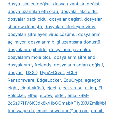
dosya isimleri değişti
,
dosya uzantıları değişti
,
dosya uzantıları eth oldu
,
dosyalar akc oldu
,
dosyalar back oldu
,
dosyalar değişti
,
dosyalar
shadow dönüştü
,
dosyaları şifreleyen virüs
,
dosyaları şifreleyen virüs çözümü
,
dosyalarım
açılmıyor
,
dosyalarım bilgi uzantısına dönüştü
,
dosyalarım gif oldu
,
dosyalarım java oldu
,
dosyalarım mole oldu
,
dosyalarım şifrelendi
,
dosyalarım şifrelendş
,
dosyaların adları değişti
,
dosyası
,
DXXD
,
DynA-Crypt
,
ECLR
Ransomware
,
EdgeLocker
,
EduCrypt
,
egregor
,
eight
,
eight virüsü
,
eject
,
eject virusu
,
eking
,
El
Polocker
,
Elbie
,
elbow
,
elder
,
email-BM-
2cSz97HV6KCdk8k41bGGmabXF1yBXUZmji@bi
tmessage.ch
,
email-newcrann@qq.com
,
email-