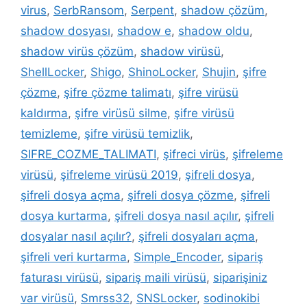
virus
,
SerbRansom
,
Serpent
,
shadow çözüm
,
shadow dosyası
,
shadow e
,
shadow oldu
,
shadow virüs çözüm
,
shadow virüsü
,
ShellLocker
,
Shigo
,
ShinoLocker
,
Shujin
,
şifre
çözme
,
şifre çözme talimatı
,
şifre virüsü
kaldırma
,
şifre virüsü silme
,
şifre virüsü
temizleme
,
şifre virüsü temizlik
,
SIFRE_COZME_TALIMATI
,
şifreci virüs
,
şifreleme
virüsü
,
şifreleme virüsü 2019
,
şifreli dosya
,
şifreli dosya açma
,
şifreli dosya çözme
,
şifreli
dosya kurtarma
,
şifreli dosya nasıl açılır
,
şifreli
dosyalar nasıl açılır?
,
şifreli dosyaları açma
,
şifreli veri kurtarma
,
Simple_Encoder
,
sipariş
faturası virüsü
,
sipariş maili virüsü
,
siparişiniz
var virüsü
,
Smrss32
,
SNSLocker
,
sodinokibi