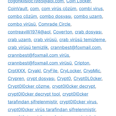
cogonkilsloc1985@aol.com
,
Coin Locker
,
CoinVault
,
com
,
com virüs çözüm
,
combi virus
,
combo çözüm
,
combo dosyası
,
combo uzantı
,
combo virüsü
,
Comrade Circle
,
contreavilli1974@aol
,
Coverton
,
crab dosyası
,
crab uzantı
,
crab virüsü
,
crab virüsü temizleme
,
crab virüsü temizlik
,
crannbest@foxmail.com
,
crannbest@foxmail.com virüs
,
crannbest@foxmail.com virüsü
,
Cripton
,
CrptXXX
,
Cryakl
,
CryFile
,
CryLocker
,
CrypMic
,
Crypren
,
crypt dosyası
,
Crypt0
,
Crypt0L0cker
,
Crypt0l0cker çözme
,
crypt0l0cker decrypt
,
crypt0l0cker decrypt tool
,
crypt0l0cker
tarafından şifrelenmiştir
,
crypt0l0cker virus
,
crypt0l0cker virüs tarafindan şifrelenmiştir
,