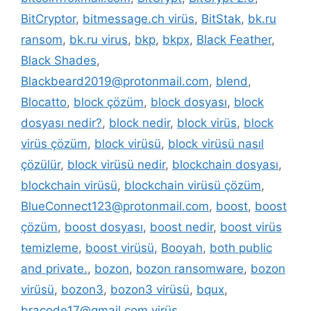
BitCryptor
,
bitmessage.ch virüs
,
BitStak
,
bk.ru
ransom
,
bk.ru virus
,
bkp
,
bkpx
,
Black Feather
,
Black Shades
,
Blackbeard2019@protonmail.com
,
blend
,
Blocatto
,
block çözüm
,
block dosyası
,
block
dosyası nedir?
,
block nedir
,
block virüs
,
block
virüs çözüm
,
block virüsü
,
block virüsü nasıl
çözülür
,
block virüsü nedir
,
blockchain dosyası
,
blockchain virüsü
,
blockchain virüsü çözüm
,
BlueConnect123@protonmail.com
,
boost
,
boost
çözüm
,
boost dosyası
,
boost nedir
,
boost virüs
temizleme
,
boost virüsü
,
Booyah
,
both public
and private.
,
bozon
,
bozon ransomware
,
bozon
virüsü
,
bozon3
,
bozon3 virüsü
,
bqux
,
bracode17@gmail.com virüs
,