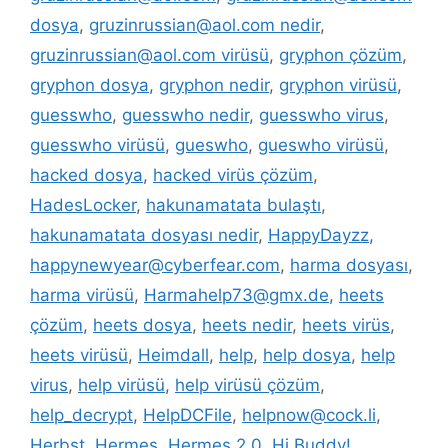
dosya
,
gruzinrussian@aol.com nedir
,
gruzinrussian@aol.com virüsü
,
gryphon çözüm
,
gryphon dosya
,
gryphon nedir
,
gryphon virüsü
,
guesswho
,
guesswho nedir
,
guesswho virus
,
guesswho virüsü
,
gueswho
,
gueswho virüsü
,
hacked dosya
,
hacked virüs çözüm
,
HadesLocker
,
hakunamatata bulaştı
,
hakunamatata dosyası nedir
,
HappyDayzz
,
happynewyear@cyberfear.com
,
harma dosyası
,
harma virüsü
,
Harmahelp73@gmx.de
,
heets
çözüm
,
heets dosya
,
heets nedir
,
heets virüs
,
heets virüsü
,
Heimdall
,
help
,
help dosya
,
help
virus
,
help virüsü
,
help virüsü çözüm
,
help_decrypt
,
HelpDCFile
,
helpnow@cock.li
,
Herbst
,
Hermes
,
Hermes 2.0
,
Hi Buddy!
,