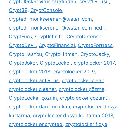
crypt0l0cker virüs tarafından
,
crypt1 virüsü
,
Crypt38
,
CryptConsole
,
crypted_monkserenen@tvstar_com
,
crypted_monkserenen@tvstar_com nedir
,
CryptFuck
,
CryptInfinite
,
CryptoDefense
,
CryptoDevil
,
CryptoFinancial
,
CryptoFortress
,
CryptoHasYou
,
CryptoHitman
,
CryptoJacky
,
CryptoJoker
,
CryptoLocker
,
cryptolocker 2017
,
cryptolocker 2018
,
cryptolocker 2019
,
cryptolocker antivirus
,
cryptolocker clean
,
cryptolocker cleaner
,
cryptolocker çözme
,
CryptoLocker çözüm
,
cryptolocker çözümü
,
cryptolocker dan kurtulma
,
cryptolocker dosya
kurtarma
,
cryptolocker dosya kurtarma 2018
,
cryptolocker encrypted
,
cryptolocker fidye