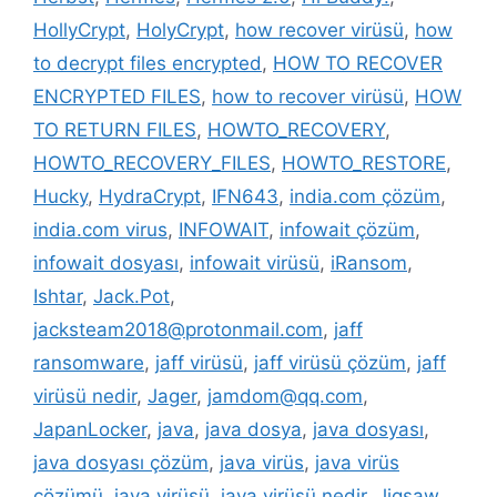
HollyCrypt
,
HolyCrypt
,
how recover virüsü
,
how
to decrypt files encrypted
,
HOW TO RECOVER
ENCRYPTED FILES
,
how to recover virüsü
,
HOW
TO RETURN FILES
,
HOWTO_RECOVERY
,
HOWTO_RECOVERY_FILES
,
HOWTO_RESTORE
,
Hucky
,
HydraCrypt
,
IFN643
,
india.com çözüm
,
india.com virus
,
INFOWAIT
,
infowait çözüm
,
infowait dosyası
,
infowait virüsü
,
iRansom
,
Ishtar
,
Jack.Pot
,
jacksteam2018@protonmail.com
,
jaff
ransomware
,
jaff virüsü
,
jaff virüsü çözüm
,
jaff
virüsü nedir
,
Jager
,
jamdom@qq.com
,
JapanLocker
,
java
,
java dosya
,
java dosyası
,
java dosyası çözüm
,
java virüs
,
java virüs
çözümü
,
java virüsü
,
java virüsü nedir
,
Jigsaw
,