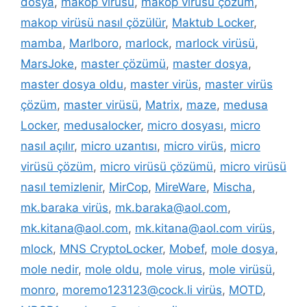
dosya
,
makop virüsü
,
makop virüsü çözüm
,
makop virüsü nasıl çözülür
,
Maktub Locker
,
mamba
,
Marlboro
,
marlock
,
marlock virüsü
,
MarsJoke
,
master çözümü
,
master dosya
,
master dosya oldu
,
master virüs
,
master virüs
çözüm
,
master virüsü
,
Matrix
,
maze
,
medusa
Locker
,
medusalocker
,
micro dosyası
,
micro
nasıl açılır
,
micro uzantısı
,
micro virüs
,
micro
virüsü çözüm
,
micro virüsü çözümü
,
micro virüsü
nasıl temizlenir
,
MirCop
,
MireWare
,
Mischa
,
mk.baraka virüs
,
mk.baraka@aol.com
,
mk.kitana@aol.com
,
mk.kitana@aol.com virüs
,
mlock
,
MNS CryptoLocker
,
Mobef
,
mole dosya
,
mole nedir
,
mole oldu
,
mole virus
,
mole virüsü
,
monro
,
moremo123123@cock.li virüs
,
MOTD
,