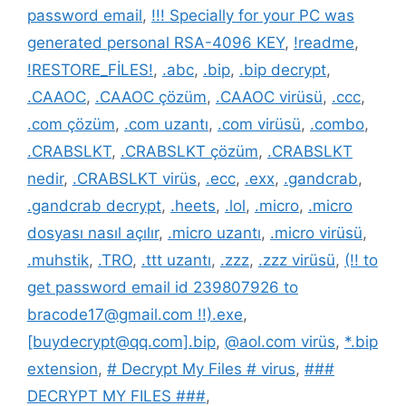
password email
,
!!! Specially for your PC was
generated personal RSA-4096 KEY
,
!readme
,
!RESTORE_FİLES!
,
.abc
,
.bip
,
.bip decrypt
,
.CAAOC
,
.CAAOC çözüm
,
.CAAOC virüsü
,
.ccc
,
.com çözüm
,
.com uzantı
,
.com virüsü
,
.combo
,
.CRABSLKT
,
.CRABSLKT çözüm
,
.CRABSLKT
nedir
,
.CRABSLKT virüs
,
.ecc
,
.exx
,
.gandcrab
,
.gandcrab decrypt
,
.heets
,
.lol
,
.micro
,
.micro
dosyası nasıl açılır
,
.micro uzantı
,
.micro virüsü
,
.muhstik
,
.TRO
,
.ttt uzantı
,
.zzz
,
.zzz virüsü
,
(!! to
get password email id 239807926 to
bracode17@gmail.com !!).exe
,
[buydecrypt@qq.com].bip
,
@aol.com virüs
,
*.bip
extension
,
# Decrypt My Files # virus
,
###
DECRYPT MY FILES ###
,