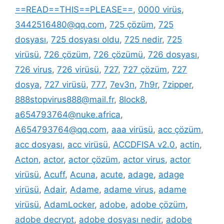
==READ==THIS==PLEASE==
,
0000 virüs
,
3442516480@qq.com
,
725 çözüm
,
725
dosyası
,
725 dosyası oldu
,
725 nedir
,
725
virüsü
,
726 çözüm
,
726 çözümü
,
726 dosyası
,
726 virus
,
726 virüsü
,
727
,
727 çözüm
,
727
dosya
,
727 virüsü
,
777
,
7ev3n
,
7h9r
,
7zipper
,
888stopvirus888@mail.fr
,
8lock8
,
a654793764@nuke.africa
,
A654793764@qq.com
,
aaa virüsü
,
acc çözüm
,
acc dosyası
,
acc virüsü
,
ACCDFISA v2.0
,
actin
,
Acton
,
actor
,
actor çözüm
,
actor virus
,
actor
virüsü
,
Acuff
,
Acuna
,
acute
,
adage
,
adage
virüsü
,
Adair
,
Adame
,
adame virus
,
adame
virüsü
,
AdamLocker
,
adobe
,
adobe çözüm
,
adobe decrypt
,
adobe dosyası nedir
,
adobe