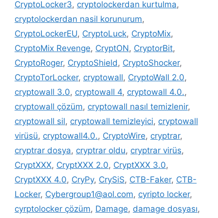
CryptoLocker3
,
cryptolockerdan kurtulma
,
cryptolockerdan nasil korunurum
,
CryptoLockerEU
,
CryptoLuck
,
CryptoMix
,
CryptoMix Revenge
,
CryptON
,
CryptorBit
,
CryptoRoger
,
CryptoShield
,
CryptoShocker
,
CryptoTorLocker
,
cryptowall
,
CryptoWall 2.0
,
cryptowall 3.0
,
cryptowall 4
,
cryptowall 4.0.
,
cryptowall çözüm
,
cryptowall nasıl temizlenir
,
cryptowall sil
,
cryptowall temizleyici
,
cryptowall
virüsü
,
cryptowall4.0.
,
CryptoWire
,
cryptrar
,
cryptrar dosya
,
cryptrar oldu
,
cryptrar virüs
,
CryptXXX
,
CryptXXX 2.0
,
CryptXXX 3.0
,
CryptXXX 4.0
,
CryPy
,
CrySiS
,
CTB-Faker
,
CTB-
Locker
,
Cybergroup1@aol.com
,
cyripto locker
,
cyrptolocker çözüm
,
Damage
,
damage dosyası
,