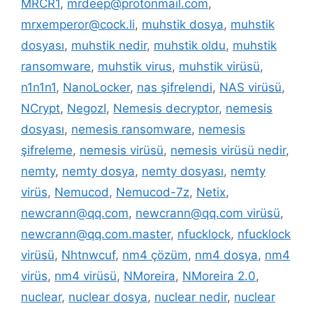
MRCR1
,
mrdeep@protonmail.com
,
mrxemperor@cock.li
,
muhstik dosya
,
muhstik
dosyası
,
muhstik nedir
,
muhstik oldu
,
muhstik
ransomware
,
muhstik virus
,
muhstik virüsü
,
n1n1n1
,
NanoLocker
,
nas şifrelendi
,
NAS virüsü
,
NCrypt
,
NegozI
,
Nemesis decryptor
,
nemesis
dosyası
,
nemesis ransomware
,
nemesis
şifreleme
,
nemesis virüsü
,
nemesis virüsü nedir
,
nemty
,
nemty dosya
,
nemty dosyası
,
nemty
virüs
,
Nemucod
,
Nemucod-7z
,
Netix
,
newcrann@qq.com
,
newcrann@qq.com virüsü
,
newcrann@qq.com.master
,
nfucklock
,
nfucklock
virüsü
,
Nhtnwcuf
,
nm4 çözüm
,
nm4 dosya
,
nm4
virüs
,
nm4 virüsü
,
NMoreira
,
NMoreira 2.0
,
nuclear
,
nuclear dosya
,
nuclear nedir
,
nuclear