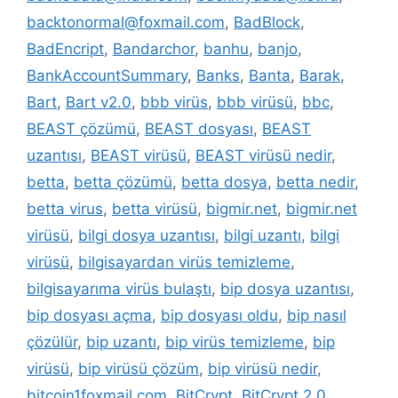
backtonormal@foxmail.com
,
BadBlock
,
BadEncript
,
Bandarchor
,
banhu
,
banjo
,
BankAccountSummary
,
Banks
,
Banta
,
Barak
,
Bart
,
Bart v2.0
,
bbb virüs
,
bbb virüsü
,
bbc
,
BEAST çözümü
,
BEAST dosyası
,
BEAST
uzantısı
,
BEAST virüsü
,
BEAST virüsü nedir
,
betta
,
betta çözümü
,
betta dosya
,
betta nedir
,
betta virus
,
betta virüsü
,
bigmir.net
,
bigmir.net
virüsü
,
bilgi dosya uzantısı
,
bilgi uzantı
,
bilgi
virüsü
,
bilgisayardan virüs temizleme
,
bilgisayarıma virüs bulaştı
,
bip dosya uzantısı
,
bip dosyası açma
,
bip dosyası oldu
,
bip nasıl
çözülür
,
bip uzantı
,
bip virüs temizleme
,
bip
virüsü
,
bip virüsü çözüm
,
bip virüsü nedir
,
bitcoin1foxmail.com
,
BitCrypt
,
BitCrypt 2.0
,