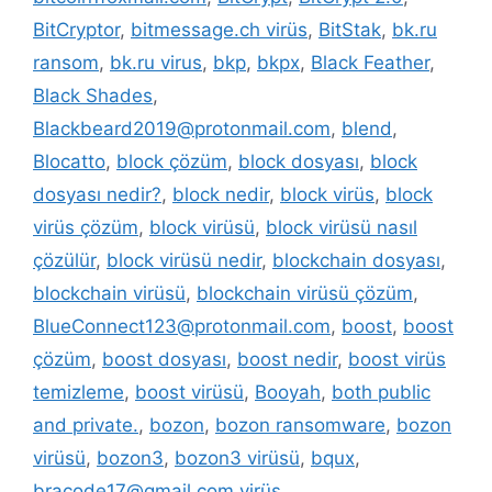
BitCryptor
,
bitmessage.ch virüs
,
BitStak
,
bk.ru
ransom
,
bk.ru virus
,
bkp
,
bkpx
,
Black Feather
,
Black Shades
,
Blackbeard2019@protonmail.com
,
blend
,
Blocatto
,
block çözüm
,
block dosyası
,
block
dosyası nedir?
,
block nedir
,
block virüs
,
block
virüs çözüm
,
block virüsü
,
block virüsü nasıl
çözülür
,
block virüsü nedir
,
blockchain dosyası
,
blockchain virüsü
,
blockchain virüsü çözüm
,
BlueConnect123@protonmail.com
,
boost
,
boost
çözüm
,
boost dosyası
,
boost nedir
,
boost virüs
temizleme
,
boost virüsü
,
Booyah
,
both public
and private.
,
bozon
,
bozon ransomware
,
bozon
virüsü
,
bozon3
,
bozon3 virüsü
,
bqux
,
bracode17@gmail.com virüs
,