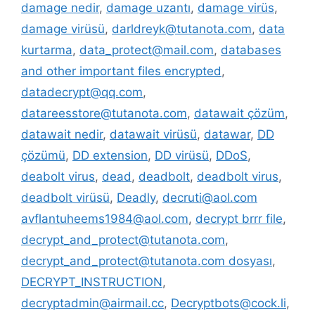
damage nedir
,
damage uzantı
,
damage virüs
,
damage virüsü
,
darldreyk@tutanota.com
,
data
kurtarma
,
data_protect@mail.com
,
databases
and other important files encrypted
,
datadecrypt@qq.com
,
datareesstore@tutanota.com
,
datawait çözüm
,
datawait nedir
,
datawait virüsü
,
datawar
,
DD
çözümü
,
DD extension
,
DD virüsü
,
DDoS
,
deabolt virus
,
dead
,
deadbolt
,
deadbolt virus
,
deadbolt virüsü
,
Deadly
,
decruti@aol.com
avflantuheems1984@aol.com
,
decrypt brrr file
,
decrypt_and_protect@tutanota.com
,
decrypt_and_protect@tutanota.com dosyası
,
DECRYPT_INSTRUCTION
,
decryptadmin@airmail.cc
,
Decryptbots@cock.li
,