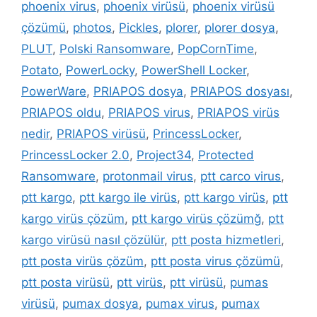
phoenix virus
,
phoenix virüsü
,
phoenix virüsü
çözümü
,
photos
,
Pickles
,
plorer
,
plorer dosya
,
PLUT
,
Polski Ransomware
,
PopCornTime
,
Potato
,
PowerLocky
,
PowerShell Locker
,
PowerWare
,
PRIAPOS dosya
,
PRIAPOS dosyası
,
PRIAPOS oldu
,
PRIAPOS virus
,
PRIAPOS virüs
nedir
,
PRIAPOS virüsü
,
PrincessLocker
,
PrincessLocker 2.0
,
Project34
,
Protected
Ransomware
,
protonmail virus
,
ptt carco virus
,
ptt kargo
,
ptt kargo ile virüs
,
ptt kargo virüs
,
ptt
kargo virüs çözüm
,
ptt kargo virüs çözümğ
,
ptt
kargo virüsü nasıl çözülür
,
ptt posta hizmetleri
,
ptt posta virüs çözüm
,
ptt posta virus çözümü
,
ptt posta virüsü
,
ptt virüs
,
ptt virüsü
,
pumas
virüsü
,
pumax dosya
,
pumax virus
,
pumax