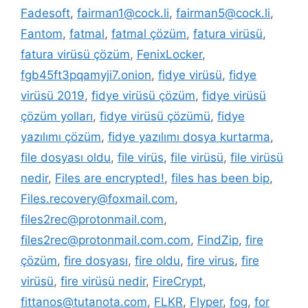
Fadesoft
,
fairman1@cock.li
,
fairman5@cock.li
,
Fantom
,
fatmal
,
fatmal çözüm
,
fatura virüsü
,
fatura virüsü çözüm
,
FenixLocker
,
fgb45ft3pqamyji7.onion
,
fidye virüsü
,
fidye
virüsü 2019
,
fidye virüsü çözüm
,
fidye virüsü
çözüm yolları
,
fidye virüsü çözümü
,
fidye
yazılımı çözüm
,
fidye yazılımı dosya kurtarma
,
file dosyası oldu
,
file virüs
,
file virüsü
,
file virüsü
nedir
,
Files are encrypted!
,
files has been bip
,
Files.recovery@foxmail.com
,
files2rec@protonmail.com
,
files2rec@protonmail.com.com
,
FindZip
,
fire
çözüm
,
fire dosyası
,
fire oldu
,
fire virus
,
fire
virüsü
,
fire virüsü nedir
,
FireCrypt
,
fittanos@tutanota.com
,
FLKR
,
Flyper
,
fog
,
for