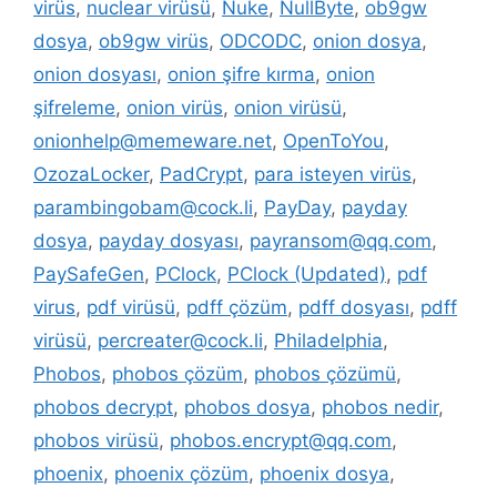
virüs
,
nuclear virüsü
,
Nuke
,
NullByte
,
ob9gw
dosya
,
ob9gw virüs
,
ODCODC
,
onion dosya
,
onion dosyası
,
onion şifre kırma
,
onion
şifreleme
,
onion virüs
,
onion virüsü
,
onionhelp@memeware.net
,
OpenToYou
,
OzozaLocker
,
PadCrypt
,
para isteyen virüs
,
parambingobam@cock.li
,
PayDay
,
payday
dosya
,
payday dosyası
,
payransom@qq.com
,
PaySafeGen
,
PClock
,
PClock (Updated)
,
pdf
virus
,
pdf virüsü
,
pdff çözüm
,
pdff dosyası
,
pdff
virüsü
,
percreater@cock.li
,
Philadelphia
,
Phobos
,
phobos çözüm
,
phobos çözümü
,
phobos decrypt
,
phobos dosya
,
phobos nedir
,
phobos virüsü
,
phobos.encrypt@qq.com
,
phoenix
,
phoenix çözüm
,
phoenix dosya
,