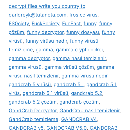
decrypt files write you country to
darldreyk@tutanota.com
,
fros.cc virüs
,
FS0ciety
,
FuckSociety
,
FunFact
,
funny
,
funny
çözüm
,
funny decryptor
,
funny dosyası
,
funny
virüsü
,
funny virüsü nedir
,
funny virüsü
temizleme
,
gamma
,
gamma cryptolocker
,
gamma decryptor
,
gamma nasıl temizlenir
,
gamma virüsü
,
gamma virüsü çözüm
,
gamma
virüsü nasıl temizlenir
,
gamma virüsü nedir
,
gandcrab 5 virüsü
,
gandcrab 5.1
,
gandcrab 5.1
virüs
,
gandcrab 5.1 virüsü
,
gandcrab 5.2
,
gandcrab 5.2 çözüm
,
gandcrab çözüm
,
GandCrab Decryptor
,
GandCrab nasıl temizlenir
,
GandCrab temizleme
,
GANDCRAB V4
,
GANDCRAB v5
,
GANDCRAB V5.0
,
GANDCRAB