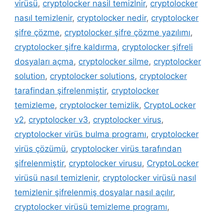
virüsü
,
cryptolocker nasil temizlnir
,
cryptolocker
nasıl temizlenir
,
cryptolocker nedir
,
cryptolocker
şifre çözme
,
cryptolocker şifre çözme yazılımı
,
cryptolocker şifre kaldırma
,
cryptolocker şifreli
dosyaları açma
,
cryptolocker silme
,
cryptolocker
solution
,
cryptolocker solutions
,
cryptolocker
tarafindan şifrelenmiştir
,
cryptolocker
temizleme
,
cryptolocker temizlik
,
CryptoLocker
v2
,
cryptolocker v3
,
cryptolocker virus
,
cryptolocker virüs bulma programı
,
cryptolocker
virüs çözümü
,
cryptolocker virüs tarafından
şifrelenmiştir
,
cryptolocker virusu
,
CryptoLocker
virüsü nasıl temizlenir
,
cryptolocker virüsü nasıl
temizlenir şifrelenmiş dosyalar nasıl açılır
,
cryptolocker virüsü temizleme programı
,