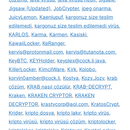
Jigsaw (Updated)
,
JobCrypter
,
jpeg onarma
,
JuicyLemon
,
Kaenlupuf
,
kargonuz size teslim
edilemedi
,
kargonuz size teslim edilemedi virüs
,
KARLOS
,
Karma
,
Karmen
,
Kasiski
,
KawaiiLocker
,
KeRanger
,
kervis@protonmail.com
,
kervis@tutanota.com
,
KeyBTC
,
KEYHolder
,
keyplex@cock.li.java
,
KillerLocker
,
KimcilWare
,
Kirk
,
Kolobo
,
korvin0amber@cock.li
,
Kostya
,
Kozy.Jozy
,
krab
çözüm
,
KRAB nasıl çözülür
,
KRAB-DECRYPT
,
Kraken
,
KRAKEN CRYPTOR
,
KRAKEN
DECRYPTOR
,
krastycorp@aol.com
,
KratosCrypt
,
Krider
,
kripto dosya
,
kripto lakır
,
kripto virüs
,
kripto virüsü
,
kripto virüsü çözüm
,
kriptolocker
,