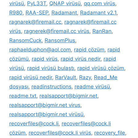
virüsü
,
PyL33T
,
QNAP virüsü
,
qq.com virüs
,
R980
,
RAA-SEP
,
Radamant
,
Radamant v2.1
,
ragnarek@firemail.cc
,
ragnarek@firemail.cc
virüs
,
ragnerek@firemail.cc virüs
,
RanRan
,
RansomCuck
,
RansomPlus
,
raphaelduphon@aol.com
,
rapid çözüm
,
rapid
çözümü
,
rapid virüs
,
rapid virüs nedir
,
rapid
virüsü
,
rapid virüsü bulaştı
,
rapid virüsü çözüm
,
rapid virüsü nedir
,
RarVault
,
Razy
,
Read_Me
dosyası
,
readinstructions
,
readme virüsü
,
readme.txt
,
realsapport@bigmir.net
,
realsapport@bigmir.net virus
,
realsapport@bigmir.net virüsü
,
recoverfiles@cock.li
,
recoverfiles@cock.li
çözüm
,
recoverfiles@cock.li virüs
,
recovery_file
,