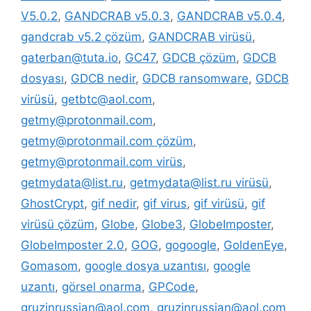
V5.0.2
,
GANDCRAB v5.0.3
,
GANDCRAB v5.0.4
,
gandcrab v5.2 çözüm
,
GANDCRAB virüsü
,
gaterban@tuta.io
,
GC47
,
GDCB çözüm
,
GDCB
dosyası
,
GDCB nedir
,
GDCB ransomware
,
GDCB
virüsü
,
getbtc@aol.com
,
getmy@protonmail.com
,
getmy@protonmail.com çözüm
,
getmy@protonmail.com virüs
,
getmydata@list.ru
,
getmydata@list.ru virüsü
,
GhostCrypt
,
gif nedir
,
gif virus
,
gif virüsü
,
gif
virüsü çözüm
,
Globe
,
Globe3
,
GlobeImposter
,
GlobeImposter 2.0
,
GOG
,
gogoogle
,
GoldenEye
,
Gomasom
,
google dosya uzantısı
,
google
uzantı
,
görsel onarma
,
GPCode
,
gruzinrussian@aol.com
,
gruzinrussian@aol.com