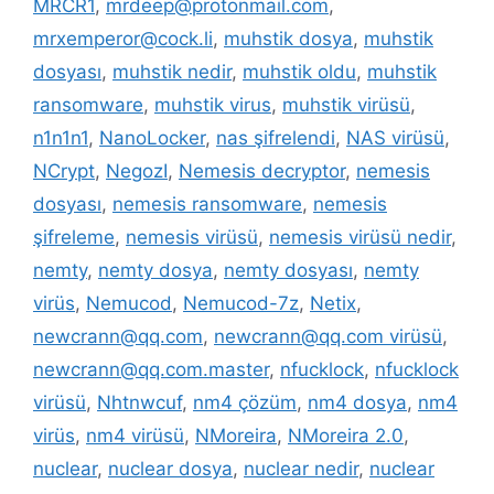
MRCR1
,
mrdeep@protonmail.com
,
mrxemperor@cock.li
,
muhstik dosya
,
muhstik
dosyası
,
muhstik nedir
,
muhstik oldu
,
muhstik
ransomware
,
muhstik virus
,
muhstik virüsü
,
n1n1n1
,
NanoLocker
,
nas şifrelendi
,
NAS virüsü
,
NCrypt
,
NegozI
,
Nemesis decryptor
,
nemesis
dosyası
,
nemesis ransomware
,
nemesis
şifreleme
,
nemesis virüsü
,
nemesis virüsü nedir
,
nemty
,
nemty dosya
,
nemty dosyası
,
nemty
virüs
,
Nemucod
,
Nemucod-7z
,
Netix
,
newcrann@qq.com
,
newcrann@qq.com virüsü
,
newcrann@qq.com.master
,
nfucklock
,
nfucklock
virüsü
,
Nhtnwcuf
,
nm4 çözüm
,
nm4 dosya
,
nm4
virüs
,
nm4 virüsü
,
NMoreira
,
NMoreira 2.0
,
nuclear
,
nuclear dosya
,
nuclear nedir
,
nuclear