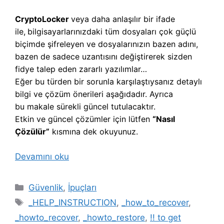
CryptoLocker
veya daha anlaşılır bir ifade
ile,
b
ilgisayarlarınızdaki tüm dosyaları çok güçlü
biçimde şifreleyen ve dosyalarınızın bazen adını,
bazen de sadece uzantısını değiştirerek sizden
fidye talep eden zararlı yazılımlar…
Eğer bu türden bir sorunla karşılaştıysanız detaylı
bilgi ve çözüm önerileri aşağıdadır. Ayrıca
bu makale sürekli güncel tutulacaktır.
Etkin ve güncel çözümler için lütfen
“Nasıl
Çözülür”
kısmına dek okuyunuz.
Devamını oku
Kategoriler
Güvenlik
,
İpuçları
Etiketler
_HELP_INSTRUCTION
,
_how_to_recover
,
_howto_recover
,
_howto_restore
,
!! to get