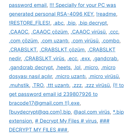
password email
,
!!! Specially for your PC was
generated personal RSA-4096 KEY
,
!readme
,
!RESTORE_FİLES!
,
.abc
,
.bip
,
.bip decrypt
,
.CAAOC
,
.CAAOC çözüm
,
.CAAOC virüsü
,
.ccc
,
.com çözüm
,
.com uzantı
,
.com virüsü
,
.combo
,
.CRABSLKT
,
.CRABSLKT çözüm
,
.CRABSLKT
nedir
,
.CRABSLKT virüs
,
.ecc
,
.exx
,
.gandcrab
,
.gandcrab decrypt
,
.heets
,
.lol
,
.micro
,
.micro
dosyası nasıl açılır
,
.micro uzantı
,
.micro virüsü
,
.muhstik
,
.TRO
,
.ttt uzantı
,
.zzz
,
.zzz virüsü
,
(!! to
get password email id 239807926 to
bracode17@gmail.com !!).exe
,
[buydecrypt@qq.com].bip
,
@aol.com virüs
,
*.bip
extension
,
# Decrypt My Files # virus
,
###
DECRYPT MY FILES ###
,