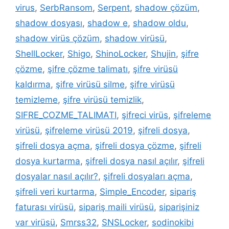
virus
,
SerbRansom
,
Serpent
,
shadow çözüm
,
shadow dosyası
,
shadow e
,
shadow oldu
,
shadow virüs çözüm
,
shadow virüsü
,
ShellLocker
,
Shigo
,
ShinoLocker
,
Shujin
,
şifre
çözme
,
şifre çözme talimatı
,
şifre virüsü
kaldırma
,
şifre virüsü silme
,
şifre virüsü
temizleme
,
şifre virüsü temizlik
,
SIFRE_COZME_TALIMATI
,
şifreci virüs
,
şifreleme
virüsü
,
şifreleme virüsü 2019
,
şifreli dosya
,
şifreli dosya açma
,
şifreli dosya çözme
,
şifreli
dosya kurtarma
,
şifreli dosya nasıl açılır
,
şifreli
dosyalar nasıl açılır?
,
şifreli dosyaları açma
,
şifreli veri kurtarma
,
Simple_Encoder
,
sipariş
faturası virüsü
,
sipariş maili virüsü
,
siparişiniz
var virüsü
,
Smrss32
,
SNSLocker
,
sodinokibi