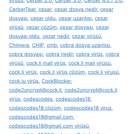
virüsü
,
Cerber 2.0
,
Cerber 3.0
,
Cerber 4.0 / 5.0
,
CerberTear
,
cesar
,
cesar dosya nedir
,
cesar
dosyası
,
cesar oldu
,
cesar uzantısı
,
cesar
virüsü
,
cezar çözüm
,
cezar dosyası
,
cezar
dosyası oldu
,
cezar nedir
,
cezar virüsü
,
Chimera
,
CHIP
,
cmb
,
cobra dosya uzantısı
,
cobra dosyası
,
cobra nedir
,
cobra virüs
,
cobra
virüsü
,
cock.li mail virüs
,
cock.li mail virüsü
,
cock.li virüs
,
cock.li virüs çözüm
,
cock.li virusü
,
cock.lu virüs
,
CockBlocker
,
code2uncrypt@cock.li
,
code2uncrypt@cock.li
virüs
,
codescodes
,
codescodes18
,
codescodes18 çözüm
,
codescodes18 virus
,
codescodes18@gmail.com
,
codescodes18@gmail.com virüsü
,