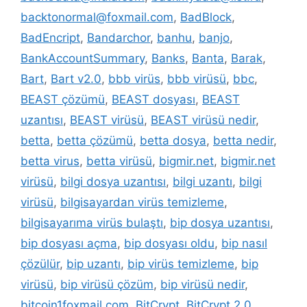
backtonormal@foxmail.com
,
BadBlock
,
BadEncript
,
Bandarchor
,
banhu
,
banjo
,
BankAccountSummary
,
Banks
,
Banta
,
Barak
,
Bart
,
Bart v2.0
,
bbb virüs
,
bbb virüsü
,
bbc
,
BEAST çözümü
,
BEAST dosyası
,
BEAST
uzantısı
,
BEAST virüsü
,
BEAST virüsü nedir
,
betta
,
betta çözümü
,
betta dosya
,
betta nedir
,
betta virus
,
betta virüsü
,
bigmir.net
,
bigmir.net
virüsü
,
bilgi dosya uzantısı
,
bilgi uzantı
,
bilgi
virüsü
,
bilgisayardan virüs temizleme
,
bilgisayarıma virüs bulaştı
,
bip dosya uzantısı
,
bip dosyası açma
,
bip dosyası oldu
,
bip nasıl
çözülür
,
bip uzantı
,
bip virüs temizleme
,
bip
virüsü
,
bip virüsü çözüm
,
bip virüsü nedir
,
bitcoin1foxmail.com
,
BitCrypt
,
BitCrypt 2.0
,