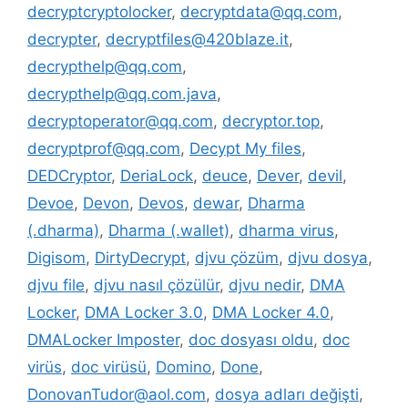
decryptcryptolocker
,
decryptdata@qq.com
,
decrypter
,
decryptfiles@420blaze.it
,
decrypthelp@qq.com
,
decrypthelp@qq.com.java
,
decryptoperator@qq.com
,
decryptor.top
,
decryptprof@qq.com
,
Decypt My files
,
DEDCryptor
,
DeriaLock
,
deuce
,
Dever
,
devil
,
Devoe
,
Devon
,
Devos
,
dewar
,
Dharma
(.dharma)
,
Dharma (.wallet)
,
dharma virus
,
Digisom
,
DirtyDecrypt
,
djvu çözüm
,
djvu dosya
,
djvu file
,
djvu nasıl çözülür
,
djvu nedir
,
DMA
Locker
,
DMA Locker 3.0
,
DMA Locker 4.0
,
DMALocker Imposter
,
doc dosyası oldu
,
doc
virüs
,
doc virüsü
,
Domino
,
Done
,
DonovanTudor@aol.com
,
dosya adları değişti
,