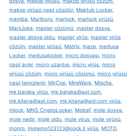
dosya
,
makop virüsü
,
makop virüsü çözüm
,
makop virüsü nasıl çözülür
,
Maktub Locker
,
mamba
,
Marlboro
,
marlock
,
marlock virüsü
,
MarsJoke
,
master çözümü
,
master dosya
,
master dosya oldu
,
master virüs
,
master virüs
çözüm
,
master virüsü
,
Matrix
,
maze
,
medusa
Locker
,
medusalocker
,
micro dosyası
,
micro
nasıl açılır
,
micro uzantısı
,
micro virüs
,
micro
virüsü çözüm
,
micro virüsü çözümü
,
micro virüsü
nasıl temizlenir
,
MirCop
,
MireWare
,
Mischa
,
mk.baraka virüs
,
mk.baraka@aol.com
,
mk.kitana@aol.com
,
mk.kitana@aol.com virüs
,
mlock
,
MNS CryptoLocker
,
Mobef
,
mole dosya
,
mole nedir
,
mole oldu
,
mole virus
,
mole virüsü
,
monro
,
moremo123123@cock.li virüs
,
MOTD
,