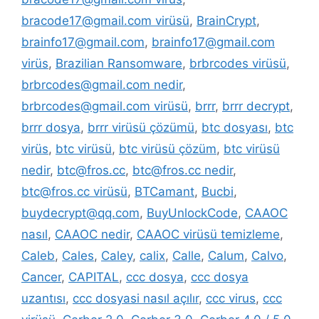
bracode17@gmail.com virüsü
,
BrainCrypt
,
brainfo17@gmail.com
,
brainfo17@gmail.com
virüs
,
Brazilian Ransomware
,
brbrcodes virüsü
,
brbrcodes@gmail.com nedir
,
brbrcodes@gmail.com virüsü
,
brrr
,
brrr decrypt
,
brrr dosya
,
brrr virüsü çözümü
,
btc dosyası
,
btc
virüs
,
btc virüsü
,
btc virüsü çözüm
,
btc virüsü
nedir
,
btc@fros.cc
,
btc@fros.cc nedir
,
btc@fros.cc virüsü
,
BTCamant
,
Bucbi
,
buydecrypt@qq.com
,
BuyUnlockCode
,
CAAOC
nasıl
,
CAAOC nedir
,
CAAOC virüsü temizleme
,
Caleb
,
Cales
,
Caley
,
calix
,
Calle
,
Calum
,
Calvo
,
Cancer
,
CAPITAL
,
ccc dosya
,
ccc dosya
uzantısı
,
ccc dosyasi nasıl açılır
,
ccc virus
,
ccc