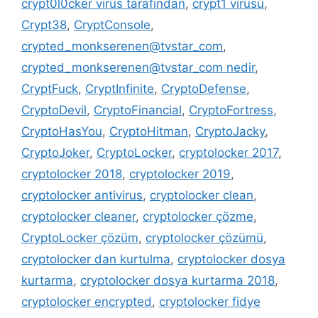
crypt0l0cker virüs tarafından
,
crypt1 virüsü
,
Crypt38
,
CryptConsole
,
crypted_monkserenen@tvstar_com
,
crypted_monkserenen@tvstar_com nedir
,
CryptFuck
,
CryptInfinite
,
CryptoDefense
,
CryptoDevil
,
CryptoFinancial
,
CryptoFortress
,
CryptoHasYou
,
CryptoHitman
,
CryptoJacky
,
CryptoJoker
,
CryptoLocker
,
cryptolocker 2017
,
cryptolocker 2018
,
cryptolocker 2019
,
cryptolocker antivirus
,
cryptolocker clean
,
cryptolocker cleaner
,
cryptolocker çözme
,
CryptoLocker çözüm
,
cryptolocker çözümü
,
cryptolocker dan kurtulma
,
cryptolocker dosya
kurtarma
,
cryptolocker dosya kurtarma 2018
,
cryptolocker encrypted
,
cryptolocker fidye