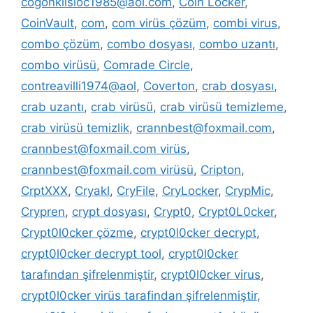
cogonkilsloc1985@aol.com
,
Coin Locker
,
CoinVault
,
com
,
com virüs çözüm
,
combi virus
,
combo çözüm
,
combo dosyası
,
combo uzantı
,
combo virüsü
,
Comrade Circle
,
contreavilli1974@aol
,
Coverton
,
crab dosyası
,
crab uzantı
,
crab virüsü
,
crab virüsü temizleme
,
crab virüsü temizlik
,
crannbest@foxmail.com
,
crannbest@foxmail.com virüs
,
crannbest@foxmail.com virüsü
,
Cripton
,
CrptXXX
,
Cryakl
,
CryFile
,
CryLocker
,
CrypMic
,
Crypren
,
crypt dosyası
,
Crypt0
,
Crypt0L0cker
,
Crypt0l0cker çözme
,
crypt0l0cker decrypt
,
crypt0l0cker decrypt tool
,
crypt0l0cker
tarafından şifrelenmiştir
,
crypt0l0cker virus
,
crypt0l0cker virüs tarafindan şifrelenmiştir
,