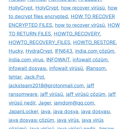
HollyCrypt
,
HolyCrypt
,
how recover virüsü
,
how
to decrypt files encrypted
,
HOW TO RECOVER
ENCRYPTED FILES
,
how to recover virüsü
,
HOW
TO RETURN FILES
,
HOWTO_RECOVERY
,
HOWTO_RECOVERY_FILES
,
HOWTO_RESTORE
,
Hucky
,
HydraCrypt
,
IFN643
,
india.com çözüm
,
india.com virus
,
INFOWAIT
,
infowait çözüm
,
infowait dosyası
,
infowait virüsü
,
iRansom
,
Ishtar
,
Jack.Pot
,
jacksteam2018@protonmail.com
,
jaff
ransomware
,
jaff virüsü
,
jaff virüsü çözüm
,
jaff
virüsü nedir
,
Jager
,
jamdom@qq.com
,
JapanLocker
,
java
,
java dosya
,
java dosyası
,
java dosyası çözüm
,
java virüs
,
java virüs
çözümü
,
java virüsü
,
java virüsü nedir
,
Jigsaw
,