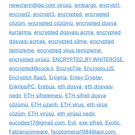
newcrann@qq.com virüsü
,
embargo
,
encrypt1
,
encrypt2
,
encrypt3
,
encrypted
,
encrypted
çözüm
,
encrypted çözümü
,
encrypted dosya
kurtarma
,
encrypted dosyası açma
,
encrypted
dosyası açmak
,
encrypted silme
,
encrypted
temizleme
,
encrypted virus temizleme
,
encrypted virüsü
,
ENCRYPTED_BY.WHITEROSE
,
encrypted@cock.li
,
EncrypTile
,
EncryptoJJS
,
Encryptor RaaS
,
Enigma
,
Enjey Crypter
,
EnkripsiPC
,
Erebus
,
eth dosya
,
eth dosyası
nedir
,
ETH şifrelemesi
,
ETH şifreli dosya
çözümü
,
ETH uzantı
,
ETH virus
,
eth virüs
çözüm
,
ETH virüsü
,
eth virüsü nedir
,
eucodes17@gmail.com
,
Evil
,
exe şifreli
,
Exotic
,
Fabiansomware
,
facptomena1984@aol.com
,