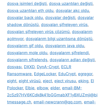
dosya isimleri değişti
,
dosya uzantıları değişti
,
dosya uzantıları eth oldu
,
dosyalar akc oldu
,
dosyalar back oldu
,
dosyalar değişti
,
dosyalar
shadow dönüştü
,
dosyaları şifreleyen virüs
,
dosyaları şifreleyen virüs çözümü
,
dosyalarım
açılmıyor
,
dosyalarım bilgi uzantısına dönüştü
,
dosyalarım gif oldu
,
dosyalarım java oldu
,
dosyalarım mole oldu
,
dosyalarım şifrelendi
,
dosyalarım şifrelendş
,
dosyaların adları değişti
,
dosyası
,
DXXD
,
DynA-Crypt
,
ECLR
Ransomware
,
EdgeLocker
,
EduCrypt
,
egregor
,
eight
,
eight virüsü
,
eject
,
eject virusu
,
eking
,
El
Polocker
,
Elbie
,
elbow
,
elder
,
email-BM-
2cSz97HV6KCdk8k41bGGmabXF1yBXUZmji@bi
tmessage.ch
,
email-newcrann@qq.com
,
email-