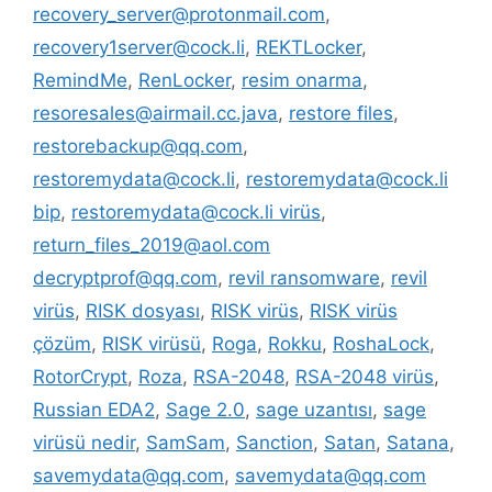
recovery_server@protonmail.com
,
recovery1server@cock.li
,
REKTLocker
,
RemindMe
,
RenLocker
,
resim onarma
,
resoresales@airmail.cc.java
,
restore files
,
restorebackup@qq.com
,
restoremydata@cock.li
,
restoremydata@cock.li
bip
,
restoremydata@cock.li virüs
,
return_files_2019@aol.com
decryptprof@qq.com
,
revil ransomware
,
revil
virüs
,
RISK dosyası
,
RISK virüs
,
RISK virüs
çözüm
,
RISK virüsü
,
Roga
,
Rokku
,
RoshaLock
,
RotorCrypt
,
Roza
,
RSA-2048
,
RSA-2048 virüs
,
Russian EDA2
,
Sage 2.0
,
sage uzantısı
,
sage
virüsü nedir
,
SamSam
,
Sanction
,
Satan
,
Satana
,
savemydata@qq.com
,
savemydata@qq.com