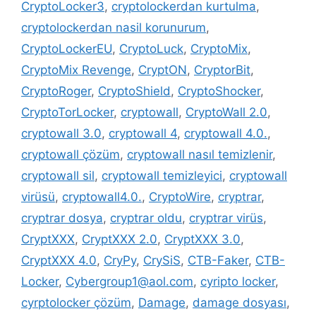
CryptoLocker3
,
cryptolockerdan kurtulma
,
cryptolockerdan nasil korunurum
,
CryptoLockerEU
,
CryptoLuck
,
CryptoMix
,
CryptoMix Revenge
,
CryptON
,
CryptorBit
,
CryptoRoger
,
CryptoShield
,
CryptoShocker
,
CryptoTorLocker
,
cryptowall
,
CryptoWall 2.0
,
cryptowall 3.0
,
cryptowall 4
,
cryptowall 4.0.
,
cryptowall çözüm
,
cryptowall nasıl temizlenir
,
cryptowall sil
,
cryptowall temizleyici
,
cryptowall
virüsü
,
cryptowall4.0.
,
CryptoWire
,
cryptrar
,
cryptrar dosya
,
cryptrar oldu
,
cryptrar virüs
,
CryptXXX
,
CryptXXX 2.0
,
CryptXXX 3.0
,
CryptXXX 4.0
,
CryPy
,
CrySiS
,
CTB-Faker
,
CTB-
Locker
,
Cybergroup1@aol.com
,
cyripto locker
,
cyrptolocker çözüm
,
Damage
,
damage dosyası
,