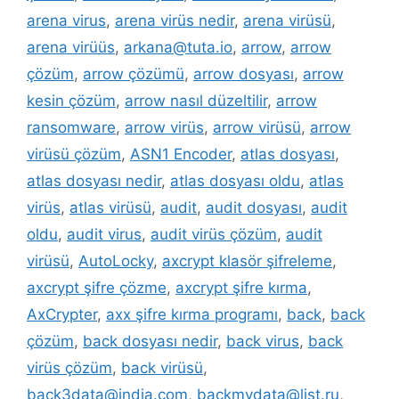
arena virus
,
arena virüs nedir
,
arena virüsü
,
arena virüüs
,
arkana@tuta.io
,
arrow
,
arrow
çözüm
,
arrow çözümü
,
arrow dosyası
,
arrow
kesin çözüm
,
arrow nasıl düzeltilir
,
arrow
ransomware
,
arrow virüs
,
arrow virüsü
,
arrow
virüsü çözüm
,
ASN1 Encoder
,
atlas dosyası
,
atlas dosyası nedir
,
atlas dosyası oldu
,
atlas
virüs
,
atlas virüsü
,
audit
,
audit dosyası
,
audit
oldu
,
audit virus
,
audit virüs çözüm
,
audit
virüsü
,
AutoLocky
,
axcrypt klasör şifreleme
,
axcrypt şifre çözme
,
axcrypt şifre kırma
,
AxCrypter
,
axx şifre kırma programı
,
back
,
back
çözüm
,
back dosyası nedir
,
back virus
,
back
virüs çözüm
,
back virüsü
,
back3data@india.com
,
backmydata@list.ru
,