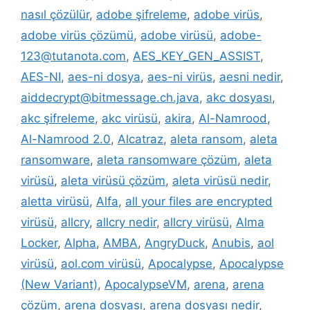
nasıl çözülür
,
adobe şifreleme
,
adobe virüs
,
adobe virüs çözümü
,
adobe virüsü
,
adobe-
123@tutanota.com
,
AES_KEY_GEN_ASSIST
,
AES-NI
,
aes-ni dosya
,
aes-ni virüs
,
aesni nedir
,
aiddecrypt@bitmessage.ch.java
,
akc dosyası
,
akc şifreleme
,
akc virüsü
,
akira
,
Al-Namrood
,
Al-Namrood 2.0
,
Alcatraz
,
aleta ransom
,
aleta
ransomware
,
aleta ransomware çözüm
,
aleta
virüsü
,
aleta virüsü çözüm
,
aleta virüsü nedir
,
aletta virüsü
,
Alfa
,
all your files are encrypted
virüsü
,
allcry
,
allcry nedir
,
allcry virüsü
,
Alma
Locker
,
Alpha
,
AMBA
,
AngryDuck
,
Anubis
,
aol
virüsü
,
aol.com virüsü
,
Apocalypse
,
Apocalypse
(New Variant)
,
ApocalypseVM
,
arena
,
arena
çözüm
,
arena dosyası
,
arena dosyası nedir
,