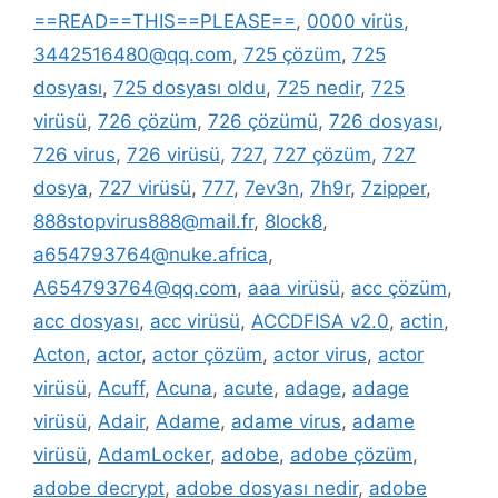
==READ==THIS==PLEASE==
,
0000 virüs
,
3442516480@qq.com
,
725 çözüm
,
725
dosyası
,
725 dosyası oldu
,
725 nedir
,
725
virüsü
,
726 çözüm
,
726 çözümü
,
726 dosyası
,
726 virus
,
726 virüsü
,
727
,
727 çözüm
,
727
dosya
,
727 virüsü
,
777
,
7ev3n
,
7h9r
,
7zipper
,
888stopvirus888@mail.fr
,
8lock8
,
a654793764@nuke.africa
,
A654793764@qq.com
,
aaa virüsü
,
acc çözüm
,
acc dosyası
,
acc virüsü
,
ACCDFISA v2.0
,
actin
,
Acton
,
actor
,
actor çözüm
,
actor virus
,
actor
virüsü
,
Acuff
,
Acuna
,
acute
,
adage
,
adage
virüsü
,
Adair
,
Adame
,
adame virus
,
adame
virüsü
,
AdamLocker
,
adobe
,
adobe çözüm
,
adobe decrypt
,
adobe dosyası nedir
,
adobe