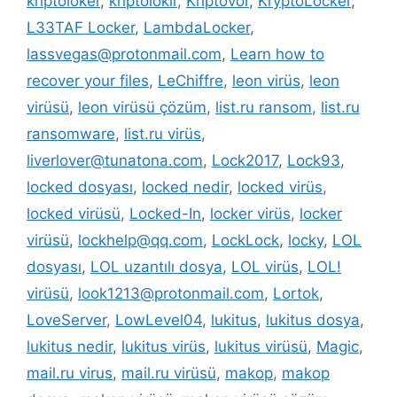
kriptoloker
,
kriptolokır
,
Kriptovor
,
KryptoLocker
,
L33TAF Locker
,
LambdaLocker
,
lassvegas@protonmail.com
,
Learn how to
recover your files
,
LeChiffre
,
leon virüs
,
leon
virüsü
,
leon virüsü çözüm
,
list.ru ransom
,
list.ru
ransomware
,
list.ru virüs
,
liverlover@tunatona.com
,
Lock2017
,
Lock93
,
locked dosyası
,
locked nedir
,
locked virüs
,
locked virüsü
,
Locked-In
,
locker virüs
,
locker
virüsü
,
lockhelp@qq.com
,
LockLock
,
locky
,
LOL
dosyası
,
LOL uzantılı dosya
,
LOL virüs
,
LOL!
virüsü
,
look1213@protonmail.com
,
Lortok
,
LoveServer
,
LowLevel04
,
lukitus
,
lukitus dosya
,
lukitus nedir
,
lukitus virüs
,
lukitus virüsü
,
Magic
,
mail.ru virus
,
mail.ru virüsü
,
makop
,
makop