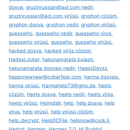
dosya
,
gruzinrussian@aol.com nedir
,
gruzinrussian@aol.com virüsü
,
gryphon çözüm
,
gryphon dosya
,
gryphon nedir
,
gryphon virüsü
,
guesswho
,
guesswho nedir
,
guesswho virus
,
guesswho virüsü
,
gueswho
,
gueswho virüsü
,
hacked dosya
,
hacked virüs çözüm
,
HadesLocker
,
hakunamatata bulaştı
,
hakunamatata dosyası nedir
,
HappyDayzz
,
happynewyear@cyberfear.com
,
harma dosyası
,
harma virüsü
,
Harmahelp73@gmx.de
,
heets
çözüm
,
heets dosya
,
heets nedir
,
heets virüs
,
heets virüsü
,
Heimdall
,
help
,
help dosya
,
help
virus
,
help virüsü
,
help virüsü çözüm
,
help_decrypt
,
HelpDCFile
,
helpnow@cock.li
,
Herbst
,
Hermes
,
Hermes 2.0
,
Hi Buddy!
,