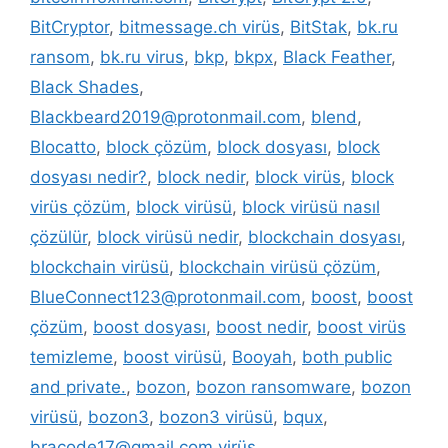
BitCryptor
,
bitmessage.ch virüs
,
BitStak
,
bk.ru
ransom
,
bk.ru virus
,
bkp
,
bkpx
,
Black Feather
,
Black Shades
,
Blackbeard2019@protonmail.com
,
blend
,
Blocatto
,
block çözüm
,
block dosyası
,
block
dosyası nedir?
,
block nedir
,
block virüs
,
block
virüs çözüm
,
block virüsü
,
block virüsü nasıl
çözülür
,
block virüsü nedir
,
blockchain dosyası
,
blockchain virüsü
,
blockchain virüsü çözüm
,
BlueConnect123@protonmail.com
,
boost
,
boost
çözüm
,
boost dosyası
,
boost nedir
,
boost virüs
temizleme
,
boost virüsü
,
Booyah
,
both public
and private.
,
bozon
,
bozon ransomware
,
bozon
virüsü
,
bozon3
,
bozon3 virüsü
,
bqux
,
bracode17@gmail.com virüs
,