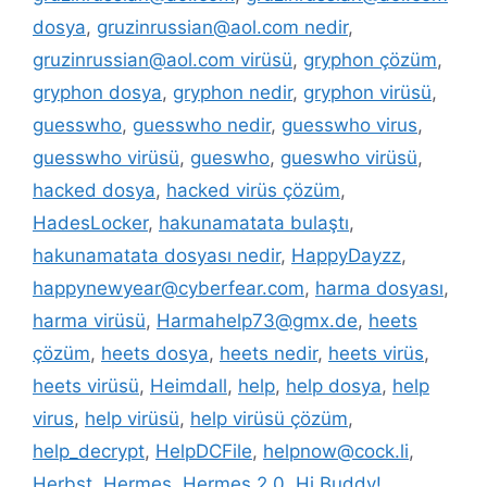
dosya
,
gruzinrussian@aol.com nedir
,
gruzinrussian@aol.com virüsü
,
gryphon çözüm
,
gryphon dosya
,
gryphon nedir
,
gryphon virüsü
,
guesswho
,
guesswho nedir
,
guesswho virus
,
guesswho virüsü
,
gueswho
,
gueswho virüsü
,
hacked dosya
,
hacked virüs çözüm
,
HadesLocker
,
hakunamatata bulaştı
,
hakunamatata dosyası nedir
,
HappyDayzz
,
happynewyear@cyberfear.com
,
harma dosyası
,
harma virüsü
,
Harmahelp73@gmx.de
,
heets
çözüm
,
heets dosya
,
heets nedir
,
heets virüs
,
heets virüsü
,
Heimdall
,
help
,
help dosya
,
help
virus
,
help virüsü
,
help virüsü çözüm
,
help_decrypt
,
HelpDCFile
,
helpnow@cock.li
,
Herbst
,
Hermes
,
Hermes 2.0
,
Hi Buddy!
,