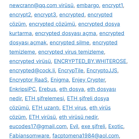
newcrann@qq.com virüsü
,
embargo
,
encrypt1
,
encrypt2
,
encrypt3
,
encrypted
,
encrypted
çözüm
,
encrypted çözümü
,
encrypted dosya
kurtarma
,
encrypted dosyası açma
,
encrypted
dosyası açmak
,
encrypted silme
,
encrypted
temizleme
,
encrypted virus temizleme
,
encrypted virüsü
,
ENCRYPTED_BY.WHITEROSE
,
encrypted@cock.li
,
EncrypTile
,
EncryptoJJS
,
Encryptor RaaS
,
Enigma
,
Enjey Crypter
,
EnkripsiPC
,
Erebus
,
eth dosya
,
eth dosyası
nedir
,
ETH şifrelemesi
,
ETH şifreli dosya
çözümü
,
ETH uzantı
,
ETH virus
,
eth virüs
çözüm
,
ETH virüsü
,
eth virüsü nedir
,
eucodes17@gmail.com
,
Evil
,
exe şifreli
,
Exotic
,
Fabiansomware
,
facptomena1984@aol.com
,