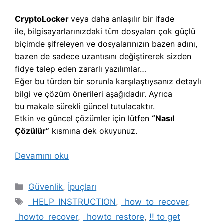
CryptoLocker
veya daha anlaşılır bir ifade
ile,
b
ilgisayarlarınızdaki tüm dosyaları çok güçlü
biçimde şifreleyen ve dosyalarınızın bazen adını,
bazen de sadece uzantısını değiştirerek sizden
fidye talep eden zararlı yazılımlar…
Eğer bu türden bir sorunla karşılaştıysanız detaylı
bilgi ve çözüm önerileri aşağıdadır. Ayrıca
bu makale sürekli güncel tutulacaktır.
Etkin ve güncel çözümler için lütfen
“Nasıl
Çözülür”
kısmına dek okuyunuz.
Devamını oku
Kategoriler
Güvenlik
,
İpuçları
Etiketler
_HELP_INSTRUCTION
,
_how_to_recover
,
_howto_recover
,
_howto_restore
,
!! to get