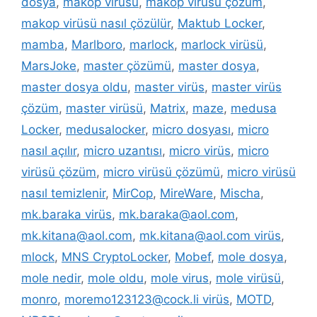
dosya
,
makop virüsü
,
makop virüsü çözüm
,
makop virüsü nasıl çözülür
,
Maktub Locker
,
mamba
,
Marlboro
,
marlock
,
marlock virüsü
,
MarsJoke
,
master çözümü
,
master dosya
,
master dosya oldu
,
master virüs
,
master virüs
çözüm
,
master virüsü
,
Matrix
,
maze
,
medusa
Locker
,
medusalocker
,
micro dosyası
,
micro
nasıl açılır
,
micro uzantısı
,
micro virüs
,
micro
virüsü çözüm
,
micro virüsü çözümü
,
micro virüsü
nasıl temizlenir
,
MirCop
,
MireWare
,
Mischa
,
mk.baraka virüs
,
mk.baraka@aol.com
,
mk.kitana@aol.com
,
mk.kitana@aol.com virüs
,
mlock
,
MNS CryptoLocker
,
Mobef
,
mole dosya
,
mole nedir
,
mole oldu
,
mole virus
,
mole virüsü
,
monro
,
moremo123123@cock.li virüs
,
MOTD
,