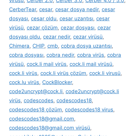
virüsü
,
Cerber 2.0
,
Cerber 3.0
,
Cerber 4.0 / 5.0
,
CerberTear
,
cesar
,
cesar dosya nedir
,
cesar
dosyası
,
cesar oldu
,
cesar uzantısı
,
cesar
virüsü
,
cezar çözüm
,
cezar dosyası
,
cezar
dosyası oldu
,
cezar nedir
,
cezar virüsü
,
Chimera
,
CHIP
,
cmb
,
cobra dosya uzantısı
,
cobra dosyası
,
cobra nedir
,
cobra virüs
,
cobra
virüsü
,
cock.li mail virüs
,
cock.li mail virüsü
,
cock.li virüs
,
cock.li virüs çözüm
,
cock.li virusü
,
cock.lu virüs
,
CockBlocker
,
code2uncrypt@cock.li
,
code2uncrypt@cock.li
virüs
,
codescodes
,
codescodes18
,
codescodes18 çözüm
,
codescodes18 virus
,
codescodes18@gmail.com
,
codescodes18@gmail.com virüsü
,