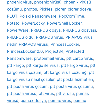
phoenix virus
,
phoenix virüsü
,
phoenix virüsü
çözümü
,
photos
,
Pickles
,
plorer
,
plorer dosya
,
PLUT
,
Polski Ransomware
,
PopCornTime
,
Potato
,
PowerLocky
,
PowerShell Locker
,
PowerWare
,
PRIAPOS dosya
,
PRIAPOS dosyası
,
PRIAPOS oldu
,
PRIAPOS virus
,
PRIAPOS virüs
nedir
,
PRIAPOS virüsü
,
PrincessLocker
,
PrincessLocker 2.0
,
Project34
,
Protected
Ransomware
,
protonmail virus
,
ptt carco virus
,
ptt kargo
,
ptt kargo ile virüs
,
ptt kargo virüs
,
ptt
kargo virüs çözüm
,
ptt kargo virüs çözümğ
,
ptt
kargo virüsü nasıl çözülür
,
ptt posta hizmetleri
,
ptt posta virüs çözüm
,
ptt posta virus çözümü
,
ptt posta virüsü
,
ptt virüs
,
ptt virüsü
,
pumas
virüsü
,
pumax dosya
,
pumax virus
,
pumax