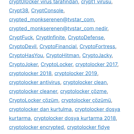
crypt0l0cker virüs tarafından
,
crypt1 virüsü
,
Crypt38
,
CryptConsole
,
crypted_monkserenen@tvstar_com
,
crypted_monkserenen@tvstar_com nedir
,
CryptFuck
,
CryptInfinite
,
CryptoDefense
,
CryptoDevil
,
CryptoFinancial
,
CryptoFortress
,
CryptoHasYou
,
CryptoHitman
,
CryptoJacky
,
CryptoJoker
,
CryptoLocker
,
cryptolocker 2017
,
cryptolocker 2018
,
cryptolocker 2019
,
cryptolocker antivirus
,
cryptolocker clean
,
cryptolocker cleaner
,
cryptolocker çözme
,
CryptoLocker çözüm
,
cryptolocker çözümü
,
cryptolocker dan kurtulma
,
cryptolocker dosya
kurtarma
,
cryptolocker dosya kurtarma 2018
,
cryptolocker encrypted
,
cryptolocker fidye