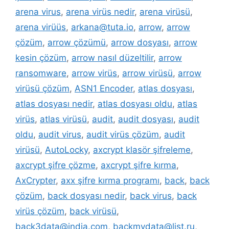
arena virus
,
arena virüs nedir
,
arena virüsü
,
arena virüüs
,
arkana@tuta.io
,
arrow
,
arrow
çözüm
,
arrow çözümü
,
arrow dosyası
,
arrow
kesin çözüm
,
arrow nasıl düzeltilir
,
arrow
ransomware
,
arrow virüs
,
arrow virüsü
,
arrow
virüsü çözüm
,
ASN1 Encoder
,
atlas dosyası
,
atlas dosyası nedir
,
atlas dosyası oldu
,
atlas
virüs
,
atlas virüsü
,
audit
,
audit dosyası
,
audit
oldu
,
audit virus
,
audit virüs çözüm
,
audit
virüsü
,
AutoLocky
,
axcrypt klasör şifreleme
,
axcrypt şifre çözme
,
axcrypt şifre kırma
,
AxCrypter
,
axx şifre kırma programı
,
back
,
back
çözüm
,
back dosyası nedir
,
back virus
,
back
virüs çözüm
,
back virüsü
,
back3data@india.com
,
backmydata@list.ru
,