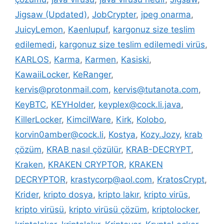
Jigsaw (Updated)
,
JobCrypter
,
jpeg onarma
,
JuicyLemon
,
Kaenlupuf
,
kargonuz size teslim
edilemedi
,
kargonuz size teslim edilemedi virüs
,
KARLOS
,
Karma
,
Karmen
,
Kasiski
,
KawaiiLocker
,
KeRanger
,
kervis@protonmail.com
,
kervis@tutanota.com
,
KeyBTC
,
KEYHolder
,
keyplex@cock.li.java
,
KillerLocker
,
KimcilWare
,
Kirk
,
Kolobo
,
korvin0amber@cock.li
,
Kostya
,
Kozy.Jozy
,
krab
çözüm
,
KRAB nasıl çözülür
,
KRAB-DECRYPT
,
Kraken
,
KRAKEN CRYPTOR
,
KRAKEN
DECRYPTOR
,
krastycorp@aol.com
,
KratosCrypt
,
Krider
,
kripto dosya
,
kripto lakır
,
kripto virüs
,
kripto virüsü
,
kripto virüsü çözüm
,
kriptolocker
,