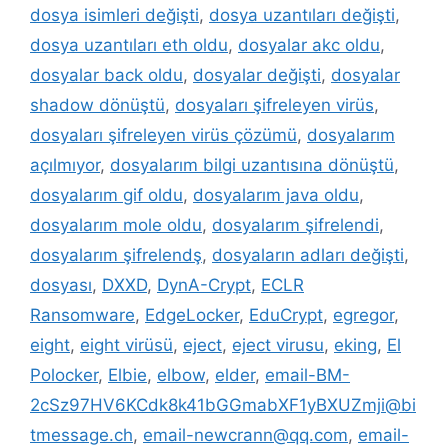
dosya isimleri değişti
,
dosya uzantıları değişti
,
dosya uzantıları eth oldu
,
dosyalar akc oldu
,
dosyalar back oldu
,
dosyalar değişti
,
dosyalar
shadow dönüştü
,
dosyaları şifreleyen virüs
,
dosyaları şifreleyen virüs çözümü
,
dosyalarım
açılmıyor
,
dosyalarım bilgi uzantısına dönüştü
,
dosyalarım gif oldu
,
dosyalarım java oldu
,
dosyalarım mole oldu
,
dosyalarım şifrelendi
,
dosyalarım şifrelendş
,
dosyaların adları değişti
,
dosyası
,
DXXD
,
DynA-Crypt
,
ECLR
Ransomware
,
EdgeLocker
,
EduCrypt
,
egregor
,
eight
,
eight virüsü
,
eject
,
eject virusu
,
eking
,
El
Polocker
,
Elbie
,
elbow
,
elder
,
email-BM-
2cSz97HV6KCdk8k41bGGmabXF1yBXUZmji@bi
tmessage.ch
,
email-newcrann@qq.com
,
email-