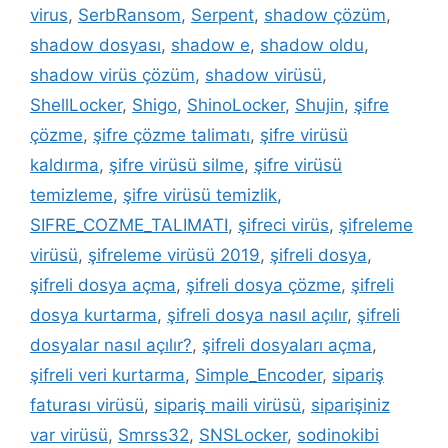
virus
,
SerbRansom
,
Serpent
,
shadow çözüm
,
shadow dosyası
,
shadow e
,
shadow oldu
,
shadow virüs çözüm
,
shadow virüsü
,
ShellLocker
,
Shigo
,
ShinoLocker
,
Shujin
,
şifre
çözme
,
şifre çözme talimatı
,
şifre virüsü
kaldırma
,
şifre virüsü silme
,
şifre virüsü
temizleme
,
şifre virüsü temizlik
,
SIFRE_COZME_TALIMATI
,
şifreci virüs
,
şifreleme
virüsü
,
şifreleme virüsü 2019
,
şifreli dosya
,
şifreli dosya açma
,
şifreli dosya çözme
,
şifreli
dosya kurtarma
,
şifreli dosya nasıl açılır
,
şifreli
dosyalar nasıl açılır?
,
şifreli dosyaları açma
,
şifreli veri kurtarma
,
Simple_Encoder
,
sipariş
faturası virüsü
,
sipariş maili virüsü
,
siparişiniz
var virüsü
,
Smrss32
,
SNSLocker
,
sodinokibi