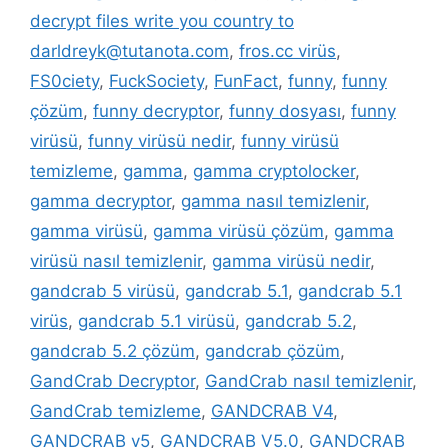
decrypt files write you country to
darldreyk@tutanota.com
,
fros.cc virüs
,
FS0ciety
,
FuckSociety
,
FunFact
,
funny
,
funny
çözüm
,
funny decryptor
,
funny dosyası
,
funny
virüsü
,
funny virüsü nedir
,
funny virüsü
temizleme
,
gamma
,
gamma cryptolocker
,
gamma decryptor
,
gamma nasıl temizlenir
,
gamma virüsü
,
gamma virüsü çözüm
,
gamma
virüsü nasıl temizlenir
,
gamma virüsü nedir
,
gandcrab 5 virüsü
,
gandcrab 5.1
,
gandcrab 5.1
virüs
,
gandcrab 5.1 virüsü
,
gandcrab 5.2
,
gandcrab 5.2 çözüm
,
gandcrab çözüm
,
GandCrab Decryptor
,
GandCrab nasıl temizlenir
,
GandCrab temizleme
,
GANDCRAB V4
,
GANDCRAB v5
,
GANDCRAB V5.0
,
GANDCRAB