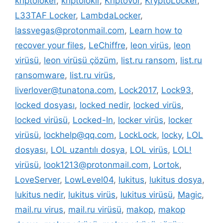
kriptoloker
,
kriptolokır
,
Kriptovor
,
KryptoLocker
,
L33TAF Locker
,
LambdaLocker
,
lassvegas@protonmail.com
,
Learn how to
recover your files
,
LeChiffre
,
leon virüs
,
leon
virüsü
,
leon virüsü çözüm
,
list.ru ransom
,
list.ru
ransomware
,
list.ru virüs
,
liverlover@tunatona.com
,
Lock2017
,
Lock93
,
locked dosyası
,
locked nedir
,
locked virüs
,
locked virüsü
,
Locked-In
,
locker virüs
,
locker
virüsü
,
lockhelp@qq.com
,
LockLock
,
locky
,
LOL
dosyası
,
LOL uzantılı dosya
,
LOL virüs
,
LOL!
virüsü
,
look1213@protonmail.com
,
Lortok
,
LoveServer
,
LowLevel04
,
lukitus
,
lukitus dosya
,
lukitus nedir
,
lukitus virüs
,
lukitus virüsü
,
Magic
,
mail.ru virus
,
mail.ru virüsü
,
makop
,
makop