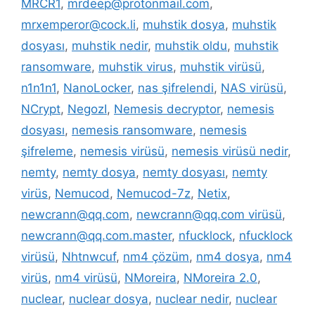
MRCR1
,
mrdeep@protonmail.com
,
mrxemperor@cock.li
,
muhstik dosya
,
muhstik
dosyası
,
muhstik nedir
,
muhstik oldu
,
muhstik
ransomware
,
muhstik virus
,
muhstik virüsü
,
n1n1n1
,
NanoLocker
,
nas şifrelendi
,
NAS virüsü
,
NCrypt
,
NegozI
,
Nemesis decryptor
,
nemesis
dosyası
,
nemesis ransomware
,
nemesis
şifreleme
,
nemesis virüsü
,
nemesis virüsü nedir
,
nemty
,
nemty dosya
,
nemty dosyası
,
nemty
virüs
,
Nemucod
,
Nemucod-7z
,
Netix
,
newcrann@qq.com
,
newcrann@qq.com virüsü
,
newcrann@qq.com.master
,
nfucklock
,
nfucklock
virüsü
,
Nhtnwcuf
,
nm4 çözüm
,
nm4 dosya
,
nm4
virüs
,
nm4 virüsü
,
NMoreira
,
NMoreira 2.0
,
nuclear
,
nuclear dosya
,
nuclear nedir
,
nuclear