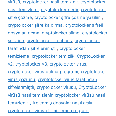
virüsü
,
cryptolocker nasil temizlnir
,
cryptolocker
nasıl temizlenir
,
cryptolocker nedir
,
cryptolocker
şifre çözme
,
cryptolocker şifre çözme yazılımı
,
cryptolocker şifre kaldırma
,
cryptolocker şifreli
dosyaları açma
,
cryptolocker silme
,
cryptolocker
solution
,
cryptolocker solutions
,
cryptolocker
tarafindan şifrelenmiştir
,
cryptolocker
temizleme
,
cryptolocker temizlik
,
CryptoLocker
v2
,
cryptolocker v3
,
cryptolocker virus
,
cryptolocker virüs bulma programı
,
cryptolocker
virüs çözümü
,
cryptolocker virüs tarafından
şifrelenmiştir
,
cryptolocker virusu
,
CryptoLocker
virüsü nasıl temizlenir
,
cryptolocker virüsü nasıl
temizlenir şifrelenmiş dosyalar nasıl açılır
,
cryptolocker virüsü temizleme programı
,