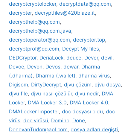
decryptcryptolocker
,
decryptdata@qq.com
,
decrypter
,
decryptfiles@420blaze.it
,
decrypthelp@qq.com
,
decrypthelp@qq.com.java
,
decryptoperator@qq.com
,
decryptor.top
,
decryptprof@qq.com
,
Decypt My files
,
DEDCryptor
,
DeriaLock
,
deuce
,
Dever
,
devil
,
Devoe
,
Devon
,
Devos
,
dewar
,
Dharma
(.dharma)
,
Dharma (.wallet)
,
dharma virus
,
Digisom
,
DirtyDecrypt
,
djvu çözüm
,
djvu dosya
,
djvu file
,
djvu nasıl çözülür
,
djvu nedir
,
DMA
Locker
,
DMA Locker 3.0
,
DMA Locker 4.0
,
DMALocker Imposter
,
doc dosyası oldu
,
doc
virüs
,
doc virüsü
,
Domino
,
Done
,
DonovanTudor@aol.com
,
dosya adları değişti
,