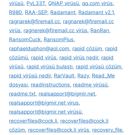
virüsü
,
PyL33T
,
QNAP virüsü
,
qq.com virüs
,
R980
,
RAA-SEP
,
Radamant
,
Radamant v2.1
,
ragnarek@firemail.cc
,
ragnarek@firemail.cc
virüs
,
ragnerek@firemail.cc virüs
,
RanRan
,
RansomCuck
,
RansomPlus
,
raphaelduphon@aol.com
,
rapid çözüm
,
rapid
çözümü
,
rapid virüs
,
rapid virüs nedir
,
rapid
virüsü
,
rapid virüsü bulaştı
,
rapid virüsü çözüm
,
rapid virüsü nedir
,
RarVault
,
Razy
,
Read_Me
dosyası
,
readinstructions
,
readme virüsü
,
readme.txt
,
realsapport@bigmir.net
,
realsapport@bigmir.net virus
,
realsapport@bigmir.net virüsü
,
recoverfiles@cock.li
,
recoverfiles@cock.li
çözüm
,
recoverfiles@cock.li virüs
,
recovery_file
,