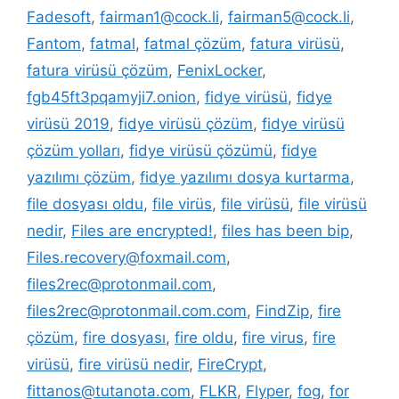
Fadesoft
,
fairman1@cock.li
,
fairman5@cock.li
,
Fantom
,
fatmal
,
fatmal çözüm
,
fatura virüsü
,
fatura virüsü çözüm
,
FenixLocker
,
fgb45ft3pqamyji7.onion
,
fidye virüsü
,
fidye
virüsü 2019
,
fidye virüsü çözüm
,
fidye virüsü
çözüm yolları
,
fidye virüsü çözümü
,
fidye
yazılımı çözüm
,
fidye yazılımı dosya kurtarma
,
file dosyası oldu
,
file virüs
,
file virüsü
,
file virüsü
nedir
,
Files are encrypted!
,
files has been bip
,
Files.recovery@foxmail.com
,
files2rec@protonmail.com
,
files2rec@protonmail.com.com
,
FindZip
,
fire
çözüm
,
fire dosyası
,
fire oldu
,
fire virus
,
fire
virüsü
,
fire virüsü nedir
,
FireCrypt
,
fittanos@tutanota.com
,
FLKR
,
Flyper
,
fog
,
for