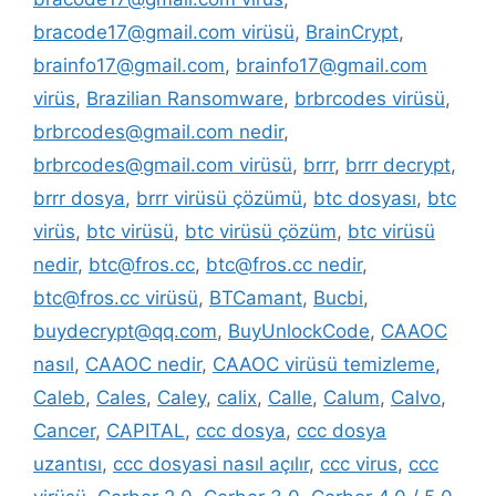
bracode17@gmail.com virüsü
,
BrainCrypt
,
brainfo17@gmail.com
,
brainfo17@gmail.com
virüs
,
Brazilian Ransomware
,
brbrcodes virüsü
,
brbrcodes@gmail.com nedir
,
brbrcodes@gmail.com virüsü
,
brrr
,
brrr decrypt
,
brrr dosya
,
brrr virüsü çözümü
,
btc dosyası
,
btc
virüs
,
btc virüsü
,
btc virüsü çözüm
,
btc virüsü
nedir
,
btc@fros.cc
,
btc@fros.cc nedir
,
btc@fros.cc virüsü
,
BTCamant
,
Bucbi
,
buydecrypt@qq.com
,
BuyUnlockCode
,
CAAOC
nasıl
,
CAAOC nedir
,
CAAOC virüsü temizleme
,
Caleb
,
Cales
,
Caley
,
calix
,
Calle
,
Calum
,
Calvo
,
Cancer
,
CAPITAL
,
ccc dosya
,
ccc dosya
uzantısı
,
ccc dosyasi nasıl açılır
,
ccc virus
,
ccc