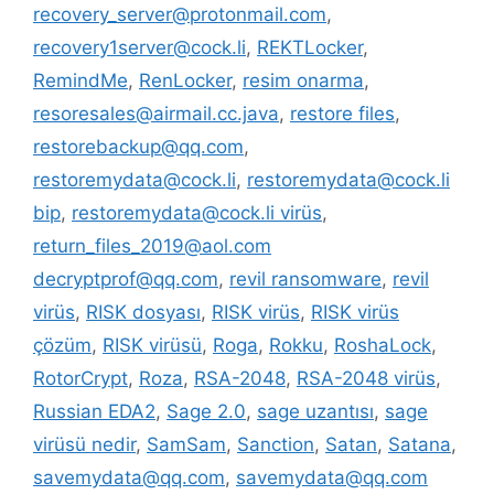
recovery_server@protonmail.com
,
recovery1server@cock.li
,
REKTLocker
,
RemindMe
,
RenLocker
,
resim onarma
,
resoresales@airmail.cc.java
,
restore files
,
restorebackup@qq.com
,
restoremydata@cock.li
,
restoremydata@cock.li
bip
,
restoremydata@cock.li virüs
,
return_files_2019@aol.com
decryptprof@qq.com
,
revil ransomware
,
revil
virüs
,
RISK dosyası
,
RISK virüs
,
RISK virüs
çözüm
,
RISK virüsü
,
Roga
,
Rokku
,
RoshaLock
,
RotorCrypt
,
Roza
,
RSA-2048
,
RSA-2048 virüs
,
Russian EDA2
,
Sage 2.0
,
sage uzantısı
,
sage
virüsü nedir
,
SamSam
,
Sanction
,
Satan
,
Satana
,
savemydata@qq.com
,
savemydata@qq.com