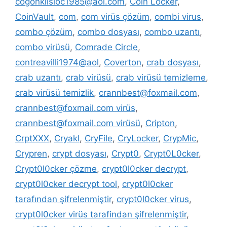
cogonkilsloc1985@aol.com
,
Coin Locker
,
CoinVault
,
com
,
com virüs çözüm
,
combi virus
,
combo çözüm
,
combo dosyası
,
combo uzantı
,
combo virüsü
,
Comrade Circle
,
contreavilli1974@aol
,
Coverton
,
crab dosyası
,
crab uzantı
,
crab virüsü
,
crab virüsü temizleme
,
crab virüsü temizlik
,
crannbest@foxmail.com
,
crannbest@foxmail.com virüs
,
crannbest@foxmail.com virüsü
,
Cripton
,
CrptXXX
,
Cryakl
,
CryFile
,
CryLocker
,
CrypMic
,
Crypren
,
crypt dosyası
,
Crypt0
,
Crypt0L0cker
,
Crypt0l0cker çözme
,
crypt0l0cker decrypt
,
crypt0l0cker decrypt tool
,
crypt0l0cker
tarafından şifrelenmiştir
,
crypt0l0cker virus
,
crypt0l0cker virüs tarafindan şifrelenmiştir
,