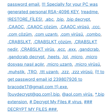
password email
,
!!! Specially for your PC was
generated personal RSA-4096 KEY
,
!readme
,
!RESTORE_FİLES!
,
.abc
,
.bip
,
.bip decrypt
,
.CAAOC
,
.CAAOC çözüm
,
.CAAOC virüsü
,
.ccc
,
.com çözüm
,
.com uzantı
,
.com virüsü
,
.combo
,
.CRABSLKT
,
.CRABSLKT çözüm
,
.CRABSLKT
nedir
,
.CRABSLKT virüs
,
.ecc
,
.exx
,
.gandcrab
,
.gandcrab decrypt
,
.heets
,
.lol
,
.micro
,
.micro
dosyası nasıl açılır
,
.micro uzantı
,
.micro virüsü
,
.muhstik
,
.TRO
,
.ttt uzantı
,
.zzz
,
.zzz virüsü
,
(!! to
get password email id 239807926 to
bracode17@gmail.com !!).exe
,
[buydecrypt@qq.com].bip
,
@aol.com virüs
,
*.bip
extension
,
# Decrypt My Files # virus
,
###
DECRYPT MY FILES ###
,