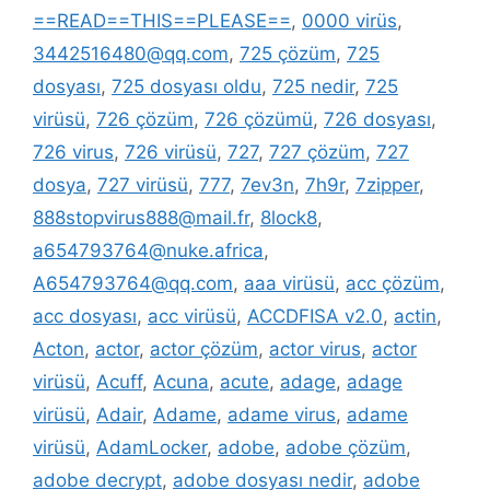
==READ==THIS==PLEASE==
,
0000 virüs
,
3442516480@qq.com
,
725 çözüm
,
725
dosyası
,
725 dosyası oldu
,
725 nedir
,
725
virüsü
,
726 çözüm
,
726 çözümü
,
726 dosyası
,
726 virus
,
726 virüsü
,
727
,
727 çözüm
,
727
dosya
,
727 virüsü
,
777
,
7ev3n
,
7h9r
,
7zipper
,
888stopvirus888@mail.fr
,
8lock8
,
a654793764@nuke.africa
,
A654793764@qq.com
,
aaa virüsü
,
acc çözüm
,
acc dosyası
,
acc virüsü
,
ACCDFISA v2.0
,
actin
,
Acton
,
actor
,
actor çözüm
,
actor virus
,
actor
virüsü
,
Acuff
,
Acuna
,
acute
,
adage
,
adage
virüsü
,
Adair
,
Adame
,
adame virus
,
adame
virüsü
,
AdamLocker
,
adobe
,
adobe çözüm
,
adobe decrypt
,
adobe dosyası nedir
,
adobe