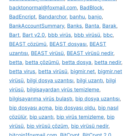
backtonormal@foxmail.com
,
BadBlock
,
BadEncript
,
Bandarchor
,
banhu
,
banjo
,
BankAccountSummary
,
Banks
,
Banta
,
Barak
,
Bart
,
Bart v2.0
,
bbb virüs
,
bbb virüsü
,
bbc
,
BEAST çözümü
,
BEAST dosyası
,
BEAST
uzantısı
,
BEAST virüsü
,
BEAST virüsü nedir
,
betta
,
betta çözümü
,
betta dosya
,
betta nedir
,
betta virus
,
betta virüsü
,
bigmir.net
,
bigmir.net
virüsü
,
bilgi dosya uzantısı
,
bilgi uzantı
,
bilgi
virüsü
,
bilgisayardan virüs temizleme
,
bilgisayarıma virüs bulaştı
,
bip dosya uzantısı
,
bip dosyası açma
,
bip dosyası oldu
,
bip nasıl
çözülür
,
bip uzantı
,
bip virüs temizleme
,
bip
virüsü
,
bip virüsü çözüm
,
bip virüsü nedir
,
bitcoin1foxmail.com
,
BitCrypt
,
BitCrypt 2.0
,