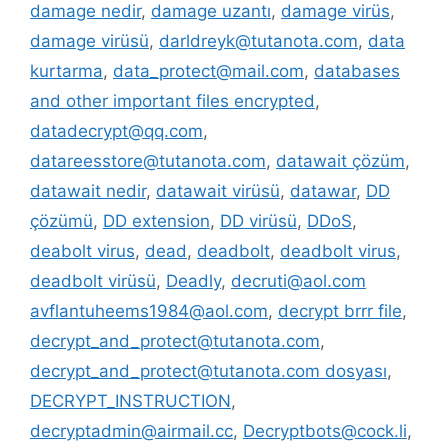
damage nedir
,
damage uzantı
,
damage virüs
,
damage virüsü
,
darldreyk@tutanota.com
,
data
kurtarma
,
data_protect@mail.com
,
databases
and other important files encrypted
,
datadecrypt@qq.com
,
datareesstore@tutanota.com
,
datawait çözüm
,
datawait nedir
,
datawait virüsü
,
datawar
,
DD
çözümü
,
DD extension
,
DD virüsü
,
DDoS
,
deabolt virus
,
dead
,
deadbolt
,
deadbolt virus
,
deadbolt virüsü
,
Deadly
,
decruti@aol.com
avflantuheems1984@aol.com
,
decrypt brrr file
,
decrypt_and_protect@tutanota.com
,
decrypt_and_protect@tutanota.com dosyası
,
DECRYPT_INSTRUCTION
,
decryptadmin@airmail.cc
,
Decryptbots@cock.li
,