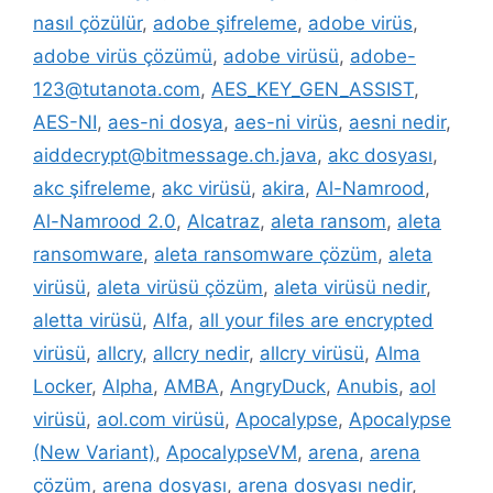
nasıl çözülür
,
adobe şifreleme
,
adobe virüs
,
adobe virüs çözümü
,
adobe virüsü
,
adobe-
123@tutanota.com
,
AES_KEY_GEN_ASSIST
,
AES-NI
,
aes-ni dosya
,
aes-ni virüs
,
aesni nedir
,
aiddecrypt@bitmessage.ch.java
,
akc dosyası
,
akc şifreleme
,
akc virüsü
,
akira
,
Al-Namrood
,
Al-Namrood 2.0
,
Alcatraz
,
aleta ransom
,
aleta
ransomware
,
aleta ransomware çözüm
,
aleta
virüsü
,
aleta virüsü çözüm
,
aleta virüsü nedir
,
aletta virüsü
,
Alfa
,
all your files are encrypted
virüsü
,
allcry
,
allcry nedir
,
allcry virüsü
,
Alma
Locker
,
Alpha
,
AMBA
,
AngryDuck
,
Anubis
,
aol
virüsü
,
aol.com virüsü
,
Apocalypse
,
Apocalypse
(New Variant)
,
ApocalypseVM
,
arena
,
arena
çözüm
,
arena dosyası
,
arena dosyası nedir
,