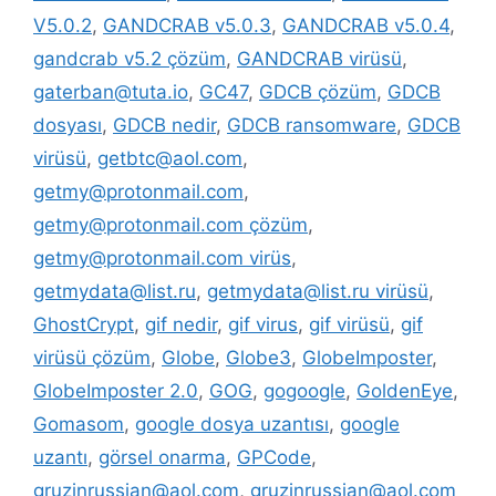
V5.0.2
,
GANDCRAB v5.0.3
,
GANDCRAB v5.0.4
,
gandcrab v5.2 çözüm
,
GANDCRAB virüsü
,
gaterban@tuta.io
,
GC47
,
GDCB çözüm
,
GDCB
dosyası
,
GDCB nedir
,
GDCB ransomware
,
GDCB
virüsü
,
getbtc@aol.com
,
getmy@protonmail.com
,
getmy@protonmail.com çözüm
,
getmy@protonmail.com virüs
,
getmydata@list.ru
,
getmydata@list.ru virüsü
,
GhostCrypt
,
gif nedir
,
gif virus
,
gif virüsü
,
gif
virüsü çözüm
,
Globe
,
Globe3
,
GlobeImposter
,
GlobeImposter 2.0
,
GOG
,
gogoogle
,
GoldenEye
,
Gomasom
,
google dosya uzantısı
,
google
uzantı
,
görsel onarma
,
GPCode
,
gruzinrussian@aol.com
,
gruzinrussian@aol.com