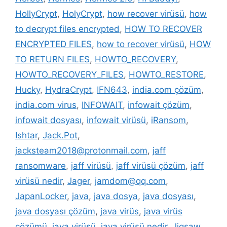
HollyCrypt
,
HolyCrypt
,
how recover virüsü
,
how
to decrypt files encrypted
,
HOW TO RECOVER
ENCRYPTED FILES
,
how to recover virüsü
,
HOW
TO RETURN FILES
,
HOWTO_RECOVERY
,
HOWTO_RECOVERY_FILES
,
HOWTO_RESTORE
,
Hucky
,
HydraCrypt
,
IFN643
,
india.com çözüm
,
india.com virus
,
INFOWAIT
,
infowait çözüm
,
infowait dosyası
,
infowait virüsü
,
iRansom
,
Ishtar
,
Jack.Pot
,
jacksteam2018@protonmail.com
,
jaff
ransomware
,
jaff virüsü
,
jaff virüsü çözüm
,
jaff
virüsü nedir
,
Jager
,
jamdom@qq.com
,
JapanLocker
,
java
,
java dosya
,
java dosyası
,
java dosyası çözüm
,
java virüs
,
java virüs
çözümü
,
java virüsü
,
java virüsü nedir
,
Jigsaw
,