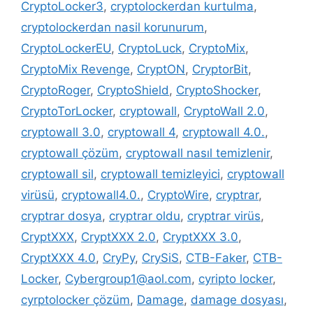
CryptoLocker3
,
cryptolockerdan kurtulma
,
cryptolockerdan nasil korunurum
,
CryptoLockerEU
,
CryptoLuck
,
CryptoMix
,
CryptoMix Revenge
,
CryptON
,
CryptorBit
,
CryptoRoger
,
CryptoShield
,
CryptoShocker
,
CryptoTorLocker
,
cryptowall
,
CryptoWall 2.0
,
cryptowall 3.0
,
cryptowall 4
,
cryptowall 4.0.
,
cryptowall çözüm
,
cryptowall nasıl temizlenir
,
cryptowall sil
,
cryptowall temizleyici
,
cryptowall
virüsü
,
cryptowall4.0.
,
CryptoWire
,
cryptrar
,
cryptrar dosya
,
cryptrar oldu
,
cryptrar virüs
,
CryptXXX
,
CryptXXX 2.0
,
CryptXXX 3.0
,
CryptXXX 4.0
,
CryPy
,
CrySiS
,
CTB-Faker
,
CTB-
Locker
,
Cybergroup1@aol.com
,
cyripto locker
,
cyrptolocker çözüm
,
Damage
,
damage dosyası
,