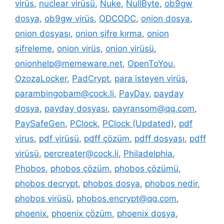
virüs
,
nuclear virüsü
,
Nuke
,
NullByte
,
ob9gw
dosya
,
ob9gw virüs
,
ODCODC
,
onion dosya
,
onion dosyası
,
onion şifre kırma
,
onion
şifreleme
,
onion virüs
,
onion virüsü
,
onionhelp@memeware.net
,
OpenToYou
,
OzozaLocker
,
PadCrypt
,
para isteyen virüs
,
parambingobam@cock.li
,
PayDay
,
payday
dosya
,
payday dosyası
,
payransom@qq.com
,
PaySafeGen
,
PClock
,
PClock (Updated)
,
pdf
virus
,
pdf virüsü
,
pdff çözüm
,
pdff dosyası
,
pdff
virüsü
,
percreater@cock.li
,
Philadelphia
,
Phobos
,
phobos çözüm
,
phobos çözümü
,
phobos decrypt
,
phobos dosya
,
phobos nedir
,
phobos virüsü
,
phobos.encrypt@qq.com
,
phoenix
,
phoenix çözüm
,
phoenix dosya
,