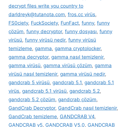
decrypt files write you country to
darldreyk@tutanota.com
,
fros.cc virüs
,
FS0ciety
,
FuckSociety
,
FunFact
,
funny
,
funny
çözüm
,
funny decryptor
,
funny dosyası
,
funny
virüsü
,
funny virüsü nedir
,
funny virüsü
temizleme
,
gamma
,
gamma cryptolocker
,
gamma decryptor
,
gamma nasıl temizlenir
,
gamma virüsü
,
gamma virüsü çözüm
,
gamma
virüsü nasıl temizlenir
,
gamma virüsü nedir
,
gandcrab 5 virüsü
,
gandcrab 5.1
,
gandcrab 5.1
virüs
,
gandcrab 5.1 virüsü
,
gandcrab 5.2
,
gandcrab 5.2 çözüm
,
gandcrab çözüm
,
GandCrab Decryptor
,
GandCrab nasıl temizlenir
,
GandCrab temizleme
,
GANDCRAB V4
,
GANDCRAB v5
,
GANDCRAB V5.0
,
GANDCRAB