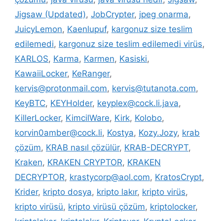
Jigsaw (Updated)
,
JobCrypter
,
jpeg onarma
,
JuicyLemon
,
Kaenlupuf
,
kargonuz size teslim
edilemedi
,
kargonuz size teslim edilemedi virüs
,
KARLOS
,
Karma
,
Karmen
,
Kasiski
,
KawaiiLocker
,
KeRanger
,
kervis@protonmail.com
,
kervis@tutanota.com
,
KeyBTC
,
KEYHolder
,
keyplex@cock.li.java
,
KillerLocker
,
KimcilWare
,
Kirk
,
Kolobo
,
korvin0amber@cock.li
,
Kostya
,
Kozy.Jozy
,
krab
çözüm
,
KRAB nasıl çözülür
,
KRAB-DECRYPT
,
Kraken
,
KRAKEN CRYPTOR
,
KRAKEN
DECRYPTOR
,
krastycorp@aol.com
,
KratosCrypt
,
Krider
,
kripto dosya
,
kripto lakır
,
kripto virüs
,
kripto virüsü
,
kripto virüsü çözüm
,
kriptolocker
,