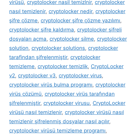
virüsü
,
cryptolocker nasil temizlnir
,
cryptolocker
nasıl temizlenir
,
cryptolocker nedir
,
cryptolocker
şifre çözme
,
cryptolocker şifre çözme yazılımı
,
cryptolocker şifre kaldırma
,
cryptolocker şifreli
dosyaları açma
,
cryptolocker silme
,
cryptolocker
solution
,
cryptolocker solutions
,
cryptolocker
tarafindan şifrelenmiştir
,
cryptolocker
temizleme
,
cryptolocker temizlik
,
CryptoLocker
v2
,
cryptolocker v3
,
cryptolocker virus
,
cryptolocker virüs bulma programı
,
cryptolocker
virüs çözümü
,
cryptolocker virüs tarafından
şifrelenmiştir
,
cryptolocker virusu
,
CryptoLocker
virüsü nasıl temizlenir
,
cryptolocker virüsü nasıl
temizlenir şifrelenmiş dosyalar nasıl açılır
,
cryptolocker virüsü temizleme programı
,