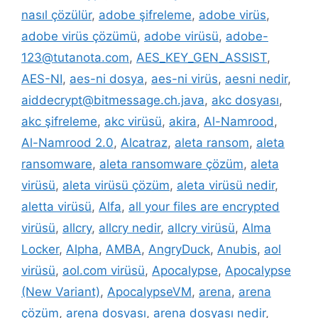
nasıl çözülür
,
adobe şifreleme
,
adobe virüs
,
adobe virüs çözümü
,
adobe virüsü
,
adobe-
123@tutanota.com
,
AES_KEY_GEN_ASSIST
,
AES-NI
,
aes-ni dosya
,
aes-ni virüs
,
aesni nedir
,
aiddecrypt@bitmessage.ch.java
,
akc dosyası
,
akc şifreleme
,
akc virüsü
,
akira
,
Al-Namrood
,
Al-Namrood 2.0
,
Alcatraz
,
aleta ransom
,
aleta
ransomware
,
aleta ransomware çözüm
,
aleta
virüsü
,
aleta virüsü çözüm
,
aleta virüsü nedir
,
aletta virüsü
,
Alfa
,
all your files are encrypted
virüsü
,
allcry
,
allcry nedir
,
allcry virüsü
,
Alma
Locker
,
Alpha
,
AMBA
,
AngryDuck
,
Anubis
,
aol
virüsü
,
aol.com virüsü
,
Apocalypse
,
Apocalypse
(New Variant)
,
ApocalypseVM
,
arena
,
arena
çözüm
,
arena dosyası
,
arena dosyası nedir
,