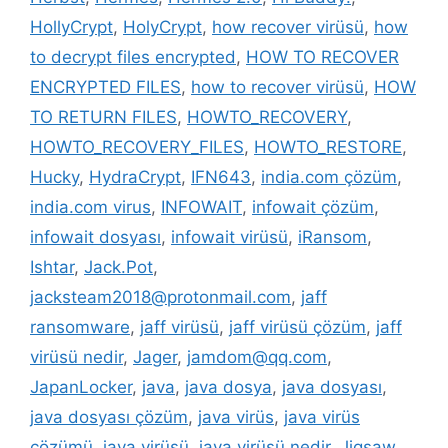
HollyCrypt
,
HolyCrypt
,
how recover virüsü
,
how
to decrypt files encrypted
,
HOW TO RECOVER
ENCRYPTED FILES
,
how to recover virüsü
,
HOW
TO RETURN FILES
,
HOWTO_RECOVERY
,
HOWTO_RECOVERY_FILES
,
HOWTO_RESTORE
,
Hucky
,
HydraCrypt
,
IFN643
,
india.com çözüm
,
india.com virus
,
INFOWAIT
,
infowait çözüm
,
infowait dosyası
,
infowait virüsü
,
iRansom
,
Ishtar
,
Jack.Pot
,
jacksteam2018@protonmail.com
,
jaff
ransomware
,
jaff virüsü
,
jaff virüsü çözüm
,
jaff
virüsü nedir
,
Jager
,
jamdom@qq.com
,
JapanLocker
,
java
,
java dosya
,
java dosyası
,
java dosyası çözüm
,
java virüs
,
java virüs
çözümü
,
java virüsü
,
java virüsü nedir
,
Jigsaw
,