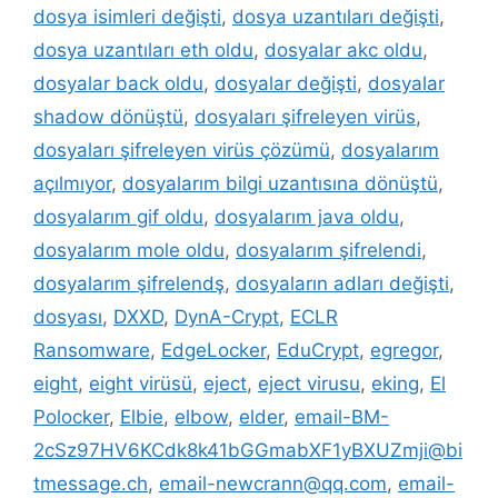
dosya isimleri değişti
,
dosya uzantıları değişti
,
dosya uzantıları eth oldu
,
dosyalar akc oldu
,
dosyalar back oldu
,
dosyalar değişti
,
dosyalar
shadow dönüştü
,
dosyaları şifreleyen virüs
,
dosyaları şifreleyen virüs çözümü
,
dosyalarım
açılmıyor
,
dosyalarım bilgi uzantısına dönüştü
,
dosyalarım gif oldu
,
dosyalarım java oldu
,
dosyalarım mole oldu
,
dosyalarım şifrelendi
,
dosyalarım şifrelendş
,
dosyaların adları değişti
,
dosyası
,
DXXD
,
DynA-Crypt
,
ECLR
Ransomware
,
EdgeLocker
,
EduCrypt
,
egregor
,
eight
,
eight virüsü
,
eject
,
eject virusu
,
eking
,
El
Polocker
,
Elbie
,
elbow
,
elder
,
email-BM-
2cSz97HV6KCdk8k41bGGmabXF1yBXUZmji@bi
tmessage.ch
,
email-newcrann@qq.com
,
email-