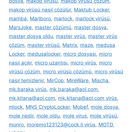
dosya
,
makop virüsü
,
makop virüsü çözüm
,
makop virüsü nasıl çözülür
,
Maktub Locker
,
mamba
,
Marlboro
,
marlock
,
marlock virüsü
,
MarsJoke
,
master çözümü
,
master dosya
,
master dosya oldu
,
master virüs
,
master virüs
çözüm
,
master virüsü
,
Matrix
,
maze
,
medusa
Locker
,
medusalocker
,
micro dosyası
,
micro
nasıl açılır
,
micro uzantısı
,
micro virüs
,
micro
virüsü çözüm
,
micro virüsü çözümü
,
micro virüsü
nasıl temizlenir
,
MirCop
,
MireWare
,
Mischa
,
mk.baraka virüs
,
mk.baraka@aol.com
,
mk.kitana@aol.com
,
mk.kitana@aol.com virüs
,
mlock
,
MNS CryptoLocker
,
Mobef
,
mole dosya
,
mole nedir
,
mole oldu
,
mole virus
,
mole virüsü
,
monro
,
moremo123123@cock.li virüs
,
MOTD
,