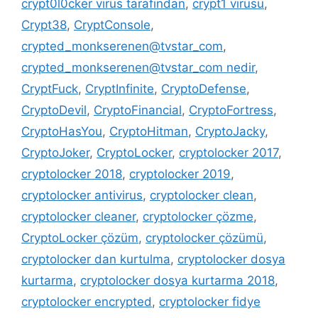
crypt0l0cker virüs tarafından
,
crypt1 virüsü
,
Crypt38
,
CryptConsole
,
crypted_monkserenen@tvstar_com
,
crypted_monkserenen@tvstar_com nedir
,
CryptFuck
,
CryptInfinite
,
CryptoDefense
,
CryptoDevil
,
CryptoFinancial
,
CryptoFortress
,
CryptoHasYou
,
CryptoHitman
,
CryptoJacky
,
CryptoJoker
,
CryptoLocker
,
cryptolocker 2017
,
cryptolocker 2018
,
cryptolocker 2019
,
cryptolocker antivirus
,
cryptolocker clean
,
cryptolocker cleaner
,
cryptolocker çözme
,
CryptoLocker çözüm
,
cryptolocker çözümü
,
cryptolocker dan kurtulma
,
cryptolocker dosya
kurtarma
,
cryptolocker dosya kurtarma 2018
,
cryptolocker encrypted
,
cryptolocker fidye