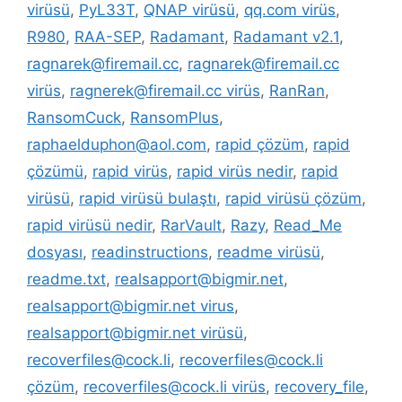
virüsü
,
PyL33T
,
QNAP virüsü
,
qq.com virüs
,
R980
,
RAA-SEP
,
Radamant
,
Radamant v2.1
,
ragnarek@firemail.cc
,
ragnarek@firemail.cc
virüs
,
ragnerek@firemail.cc virüs
,
RanRan
,
RansomCuck
,
RansomPlus
,
raphaelduphon@aol.com
,
rapid çözüm
,
rapid
çözümü
,
rapid virüs
,
rapid virüs nedir
,
rapid
virüsü
,
rapid virüsü bulaştı
,
rapid virüsü çözüm
,
rapid virüsü nedir
,
RarVault
,
Razy
,
Read_Me
dosyası
,
readinstructions
,
readme virüsü
,
readme.txt
,
realsapport@bigmir.net
,
realsapport@bigmir.net virus
,
realsapport@bigmir.net virüsü
,
recoverfiles@cock.li
,
recoverfiles@cock.li
çözüm
,
recoverfiles@cock.li virüs
,
recovery_file
,