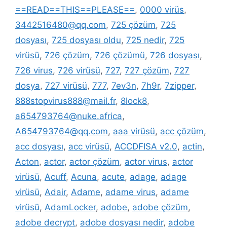
==READ==THIS==PLEASE==
,
0000 virüs
,
3442516480@qq.com
,
725 çözüm
,
725
dosyası
,
725 dosyası oldu
,
725 nedir
,
725
virüsü
,
726 çözüm
,
726 çözümü
,
726 dosyası
,
726 virus
,
726 virüsü
,
727
,
727 çözüm
,
727
dosya
,
727 virüsü
,
777
,
7ev3n
,
7h9r
,
7zipper
,
888stopvirus888@mail.fr
,
8lock8
,
a654793764@nuke.africa
,
A654793764@qq.com
,
aaa virüsü
,
acc çözüm
,
acc dosyası
,
acc virüsü
,
ACCDFISA v2.0
,
actin
,
Acton
,
actor
,
actor çözüm
,
actor virus
,
actor
virüsü
,
Acuff
,
Acuna
,
acute
,
adage
,
adage
virüsü
,
Adair
,
Adame
,
adame virus
,
adame
virüsü
,
AdamLocker
,
adobe
,
adobe çözüm
,
adobe decrypt
,
adobe dosyası nedir
,
adobe