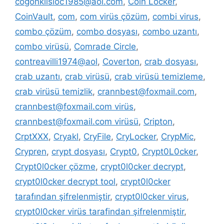
cogonkilsloc1985@aol.com
,
Coin Locker
,
CoinVault
,
com
,
com virüs çözüm
,
combi virus
,
combo çözüm
,
combo dosyası
,
combo uzantı
,
combo virüsü
,
Comrade Circle
,
contreavilli1974@aol
,
Coverton
,
crab dosyası
,
crab uzantı
,
crab virüsü
,
crab virüsü temizleme
,
crab virüsü temizlik
,
crannbest@foxmail.com
,
crannbest@foxmail.com virüs
,
crannbest@foxmail.com virüsü
,
Cripton
,
CrptXXX
,
Cryakl
,
CryFile
,
CryLocker
,
CrypMic
,
Crypren
,
crypt dosyası
,
Crypt0
,
Crypt0L0cker
,
Crypt0l0cker çözme
,
crypt0l0cker decrypt
,
crypt0l0cker decrypt tool
,
crypt0l0cker
tarafından şifrelenmiştir
,
crypt0l0cker virus
,
crypt0l0cker virüs tarafindan şifrelenmiştir
,