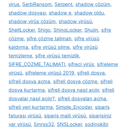
virus
,
SerbRansom
,
Serpent
,
shadow çözüm
,
shadow dosyası
,
shadow e
,
shadow oldu
,
shadow virüs çözüm
,
shadow virüsü
,
ShellLocker
,
Shigo
,
ShinoLocker
,
Shujin
,
şifre
çözme
,
şifre çözme talimatı
,
şifre virüsü
kaldırma
,
şifre virüsü silme
,
şifre virüsü
temizleme
,
şifre virüsü temizlik
,
SIFRE_COZME_TALIMATI
,
şifreci virüs
,
şifreleme
virüsü
,
şifreleme virüsü 2019
,
şifreli dosya
,
şifreli dosya açma
,
şifreli dosya çözme
,
şifreli
dosya kurtarma
,
şifreli dosya nasıl açılır
,
şifreli
dosyalar nasıl açılır?
,
şifreli dosyaları açma
,
şifreli veri kurtarma
,
Simple_Encoder
,
sipariş
faturası virüsü
,
sipariş maili virüsü
,
siparişiniz
var virüsü
,
Smrss32
,
SNSLocker
,
sodinokibi