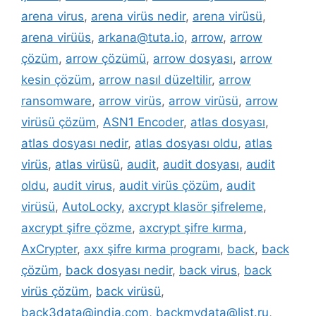
arena virus
,
arena virüs nedir
,
arena virüsü
,
arena virüüs
,
arkana@tuta.io
,
arrow
,
arrow
çözüm
,
arrow çözümü
,
arrow dosyası
,
arrow
kesin çözüm
,
arrow nasıl düzeltilir
,
arrow
ransomware
,
arrow virüs
,
arrow virüsü
,
arrow
virüsü çözüm
,
ASN1 Encoder
,
atlas dosyası
,
atlas dosyası nedir
,
atlas dosyası oldu
,
atlas
virüs
,
atlas virüsü
,
audit
,
audit dosyası
,
audit
oldu
,
audit virus
,
audit virüs çözüm
,
audit
virüsü
,
AutoLocky
,
axcrypt klasör şifreleme
,
axcrypt şifre çözme
,
axcrypt şifre kırma
,
AxCrypter
,
axx şifre kırma programı
,
back
,
back
çözüm
,
back dosyası nedir
,
back virus
,
back
virüs çözüm
,
back virüsü
,
back3data@india.com
,
backmydata@list.ru
,