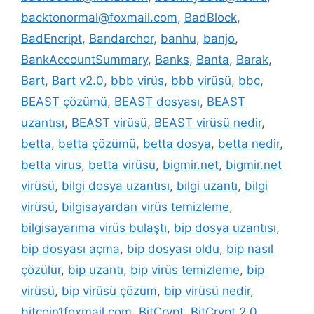
backtonormal@foxmail.com
,
BadBlock
,
BadEncript
,
Bandarchor
,
banhu
,
banjo
,
BankAccountSummary
,
Banks
,
Banta
,
Barak
,
Bart
,
Bart v2.0
,
bbb virüs
,
bbb virüsü
,
bbc
,
BEAST çözümü
,
BEAST dosyası
,
BEAST
uzantısı
,
BEAST virüsü
,
BEAST virüsü nedir
,
betta
,
betta çözümü
,
betta dosya
,
betta nedir
,
betta virus
,
betta virüsü
,
bigmir.net
,
bigmir.net
virüsü
,
bilgi dosya uzantısı
,
bilgi uzantı
,
bilgi
virüsü
,
bilgisayardan virüs temizleme
,
bilgisayarıma virüs bulaştı
,
bip dosya uzantısı
,
bip dosyası açma
,
bip dosyası oldu
,
bip nasıl
çözülür
,
bip uzantı
,
bip virüs temizleme
,
bip
virüsü
,
bip virüsü çözüm
,
bip virüsü nedir
,
bitcoin1foxmail.com
,
BitCrypt
,
BitCrypt 2.0
,