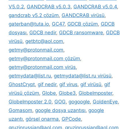
V5.0.2
,
GANDCRAB v5.0.3
,
GANDCRAB v5.0.4
,
gandcrab v5.2 çözüm
,
GANDCRAB virüsü
,
gaterban@tuta.io
,
GC47
,
GDCB çözüm
,
GDCB
dosyası
,
GDCB nedir
,
GDCB ransomware
,
GDCB
virüsü
,
getbtc@aol.com
,
getmy@protonmail.com
,
getmy@protonmail.com çözüm
,
getmy@protonmail.com virüs
,
getmydata@list.ru
,
getmydata@list.ru virüsü
,
GhostCrypt
,
gif nedir
,
gif virus
,
gif virüsü
,
gif
virüsü çözüm
,
Globe
,
Globe3
,
GlobeImposter
,
GlobeImposter 2.0
,
GOG
,
gogoogle
,
GoldenEye
,
Gomasom
,
google dosya uzantısı
,
google
uzantı
,
görsel onarma
,
GPCode
,
gruzinrussian@aol.com
,
gruzinrussian@aol.com