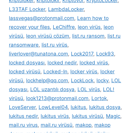
kriptoloker
,
kriptolokır
,
Kriptovor
,
KryptoLocker
,
L33TAF Locker
,
LambdaLocker
,
lassvegas@protonmail.com
,
Learn how to
recover your files
,
LeChiffre
,
leon virüs
,
leon
virüsü
,
leon virüsü çözüm
,
list.ru ransom
,
list.ru
ransomware
,
list.ru virüs
,
liverlover@tunatona.com
,
Lock2017
,
Lock93
,
locked dosyası
,
locked nedir
,
locked virüs
,
locked virüsü
,
Locked-In
,
locker virüs
,
locker
virüsü
,
lockhelp@qq.com
,
LockLock
,
locky
,
LOL
dosyası
,
LOL uzantılı dosya
,
LOL virüs
,
LOL!
virüsü
,
look1213@protonmail.com
,
Lortok
,
LoveServer
,
LowLevel04
,
lukitus
,
lukitus dosya
,
lukitus nedir
,
lukitus virüs
,
lukitus virüsü
,
Magic
,
mail.ru virus
,
mail.ru virüsü
,
makop
,
makop