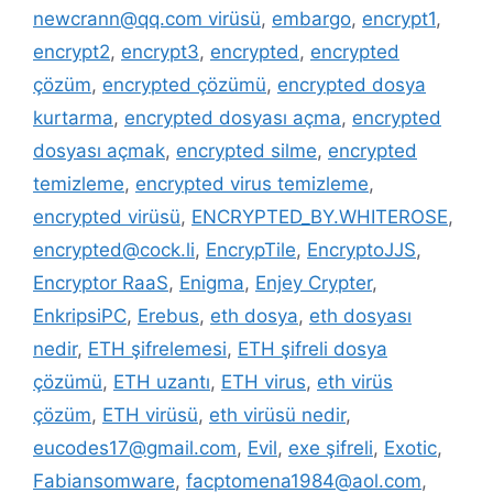
newcrann@qq.com virüsü
,
embargo
,
encrypt1
,
encrypt2
,
encrypt3
,
encrypted
,
encrypted
çözüm
,
encrypted çözümü
,
encrypted dosya
kurtarma
,
encrypted dosyası açma
,
encrypted
dosyası açmak
,
encrypted silme
,
encrypted
temizleme
,
encrypted virus temizleme
,
encrypted virüsü
,
ENCRYPTED_BY.WHITEROSE
,
encrypted@cock.li
,
EncrypTile
,
EncryptoJJS
,
Encryptor RaaS
,
Enigma
,
Enjey Crypter
,
EnkripsiPC
,
Erebus
,
eth dosya
,
eth dosyası
nedir
,
ETH şifrelemesi
,
ETH şifreli dosya
çözümü
,
ETH uzantı
,
ETH virus
,
eth virüs
çözüm
,
ETH virüsü
,
eth virüsü nedir
,
eucodes17@gmail.com
,
Evil
,
exe şifreli
,
Exotic
,
Fabiansomware
,
facptomena1984@aol.com
,