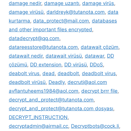
damage nedir
,
damage uzantı
,
damage virüs
,
damage virüsü
,
darldreyk@tutanota.com
,
data
kurtarma
,
data_protect@mail.com
,
databases
and other important files encrypted
,
datadecrypt@qq.com
,
datareesstore@tutanota.com
,
datawait çözüm
,
datawait nedir
,
datawait virüsü
,
datawar
,
DD
çözümü
,
DD extension
,
DD virüsü
,
DDoS
,
deabolt virus
,
dead
,
deadbolt
,
deadbolt virus
,
deadbolt virüsü
,
Deadly
,
decruti@aol.com
avflantuheems1984@aol.com
,
decrypt brrr file
,
decrypt_and_protect@tutanota.com
,
decrypt_and_protect@tutanota.com dosyası
,
DECRYPT_INSTRUCTION
,
decryptadmin@airmail.cc
,
Decryptbots@cock.li
,