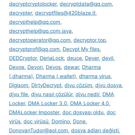
decryptcryptolocker
,
decryptdata@qq.com
,
decrypter
,
decryptfiles@420blaze.it
,
decrypthelp@qq.com
,
decrypthelp@qq.com.java
,
decryptoperator@qq.com
,
decryptor.top
,
decryptprof@qq.com
,
Decypt My files
,
DEDCryptor
,
DeriaLock
,
deuce
,
Dever
,
devil
,
Devoe
,
Devon
,
Devos
,
dewar
,
Dharma
(.dharma)
,
Dharma (.wallet)
,
dharma virus
,
Digisom
,
DirtyDecrypt
,
djvu çözüm
,
djvu dosya
,
djvu file
,
djvu nasıl çözülür
,
djvu nedir
,
DMA
Locker
,
DMA Locker 3.0
,
DMA Locker 4.0
,
DMALocker Imposter
,
doc dosyası oldu
,
doc
virüs
,
doc virüsü
,
Domino
,
Done
,
DonovanTudor@aol.com
,
dosya adları değişti
,