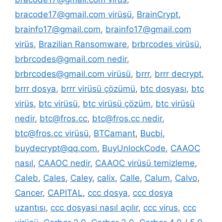
bracode17@gmail.com virüsü
,
BrainCrypt
,
brainfo17@gmail.com
,
brainfo17@gmail.com
virüs
,
Brazilian Ransomware
,
brbrcodes virüsü
,
brbrcodes@gmail.com nedir
,
brbrcodes@gmail.com virüsü
,
brrr
,
brrr decrypt
,
brrr dosya
,
brrr virüsü çözümü
,
btc dosyası
,
btc
virüs
,
btc virüsü
,
btc virüsü çözüm
,
btc virüsü
nedir
,
btc@fros.cc
,
btc@fros.cc nedir
,
btc@fros.cc virüsü
,
BTCamant
,
Bucbi
,
buydecrypt@qq.com
,
BuyUnlockCode
,
CAAOC
nasıl
,
CAAOC nedir
,
CAAOC virüsü temizleme
,
Caleb
,
Cales
,
Caley
,
calix
,
Calle
,
Calum
,
Calvo
,
Cancer
,
CAPITAL
,
ccc dosya
,
ccc dosya
uzantısı
,
ccc dosyasi nasıl açılır
,
ccc virus
,
ccc