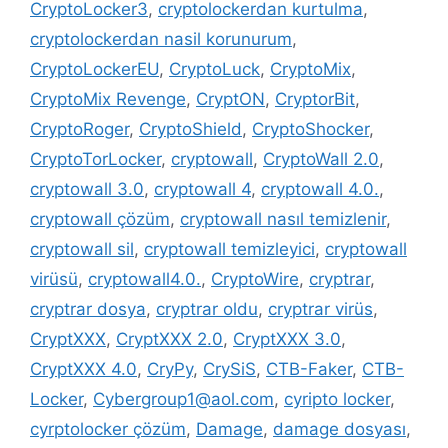
CryptoLocker3
,
cryptolockerdan kurtulma
,
cryptolockerdan nasil korunurum
,
CryptoLockerEU
,
CryptoLuck
,
CryptoMix
,
CryptoMix Revenge
,
CryptON
,
CryptorBit
,
CryptoRoger
,
CryptoShield
,
CryptoShocker
,
CryptoTorLocker
,
cryptowall
,
CryptoWall 2.0
,
cryptowall 3.0
,
cryptowall 4
,
cryptowall 4.0.
,
cryptowall çözüm
,
cryptowall nasıl temizlenir
,
cryptowall sil
,
cryptowall temizleyici
,
cryptowall
virüsü
,
cryptowall4.0.
,
CryptoWire
,
cryptrar
,
cryptrar dosya
,
cryptrar oldu
,
cryptrar virüs
,
CryptXXX
,
CryptXXX 2.0
,
CryptXXX 3.0
,
CryptXXX 4.0
,
CryPy
,
CrySiS
,
CTB-Faker
,
CTB-
Locker
,
Cybergroup1@aol.com
,
cyripto locker
,
cyrptolocker çözüm
,
Damage
,
damage dosyası
,