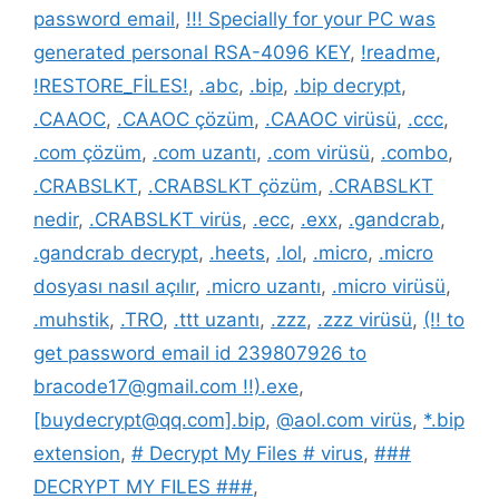
password email
,
!!! Specially for your PC was
generated personal RSA-4096 KEY
,
!readme
,
!RESTORE_FİLES!
,
.abc
,
.bip
,
.bip decrypt
,
.CAAOC
,
.CAAOC çözüm
,
.CAAOC virüsü
,
.ccc
,
.com çözüm
,
.com uzantı
,
.com virüsü
,
.combo
,
.CRABSLKT
,
.CRABSLKT çözüm
,
.CRABSLKT
nedir
,
.CRABSLKT virüs
,
.ecc
,
.exx
,
.gandcrab
,
.gandcrab decrypt
,
.heets
,
.lol
,
.micro
,
.micro
dosyası nasıl açılır
,
.micro uzantı
,
.micro virüsü
,
.muhstik
,
.TRO
,
.ttt uzantı
,
.zzz
,
.zzz virüsü
,
(!! to
get password email id 239807926 to
bracode17@gmail.com !!).exe
,
[buydecrypt@qq.com].bip
,
@aol.com virüs
,
*.bip
extension
,
# Decrypt My Files # virus
,
###
DECRYPT MY FILES ###
,