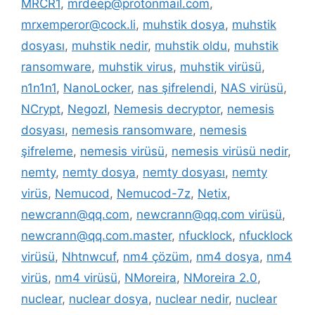
MRCR1
,
mrdeep@protonmail.com
,
mrxemperor@cock.li
,
muhstik dosya
,
muhstik
dosyası
,
muhstik nedir
,
muhstik oldu
,
muhstik
ransomware
,
muhstik virus
,
muhstik virüsü
,
n1n1n1
,
NanoLocker
,
nas şifrelendi
,
NAS virüsü
,
NCrypt
,
NegozI
,
Nemesis decryptor
,
nemesis
dosyası
,
nemesis ransomware
,
nemesis
şifreleme
,
nemesis virüsü
,
nemesis virüsü nedir
,
nemty
,
nemty dosya
,
nemty dosyası
,
nemty
virüs
,
Nemucod
,
Nemucod-7z
,
Netix
,
newcrann@qq.com
,
newcrann@qq.com virüsü
,
newcrann@qq.com.master
,
nfucklock
,
nfucklock
virüsü
,
Nhtnwcuf
,
nm4 çözüm
,
nm4 dosya
,
nm4
virüs
,
nm4 virüsü
,
NMoreira
,
NMoreira 2.0
,
nuclear
,
nuclear dosya
,
nuclear nedir
,
nuclear