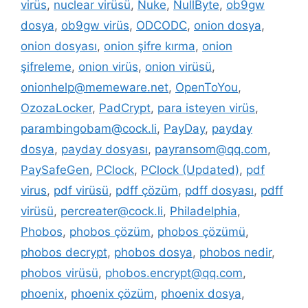
virüs
,
nuclear virüsü
,
Nuke
,
NullByte
,
ob9gw
dosya
,
ob9gw virüs
,
ODCODC
,
onion dosya
,
onion dosyası
,
onion şifre kırma
,
onion
şifreleme
,
onion virüs
,
onion virüsü
,
onionhelp@memeware.net
,
OpenToYou
,
OzozaLocker
,
PadCrypt
,
para isteyen virüs
,
parambingobam@cock.li
,
PayDay
,
payday
dosya
,
payday dosyası
,
payransom@qq.com
,
PaySafeGen
,
PClock
,
PClock (Updated)
,
pdf
virus
,
pdf virüsü
,
pdff çözüm
,
pdff dosyası
,
pdff
virüsü
,
percreater@cock.li
,
Philadelphia
,
Phobos
,
phobos çözüm
,
phobos çözümü
,
phobos decrypt
,
phobos dosya
,
phobos nedir
,
phobos virüsü
,
phobos.encrypt@qq.com
,
phoenix
,
phoenix çözüm
,
phoenix dosya
,