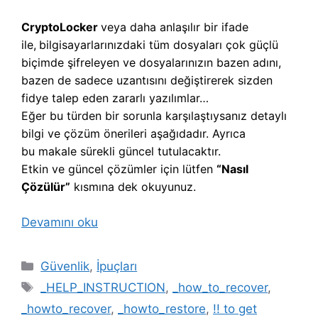
CryptoLocker
veya daha anlaşılır bir ifade
ile,
b
ilgisayarlarınızdaki tüm dosyaları çok güçlü
biçimde şifreleyen ve dosyalarınızın bazen adını,
bazen de sadece uzantısını değiştirerek sizden
fidye talep eden zararlı yazılımlar…
Eğer bu türden bir sorunla karşılaştıysanız detaylı
bilgi ve çözüm önerileri aşağıdadır. Ayrıca
bu makale sürekli güncel tutulacaktır.
Etkin ve güncel çözümler için lütfen
“Nasıl
Çözülür”
kısmına dek okuyunuz.
Devamını oku
Kategoriler
Güvenlik
,
İpuçları
Etiketler
_HELP_INSTRUCTION
,
_how_to_recover
,
_howto_recover
,
_howto_restore
,
!! to get