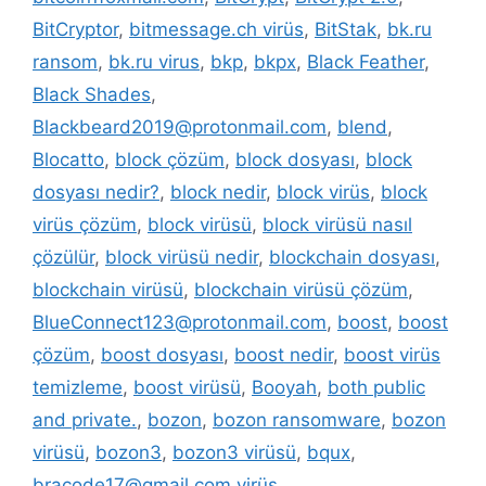
BitCryptor
,
bitmessage.ch virüs
,
BitStak
,
bk.ru
ransom
,
bk.ru virus
,
bkp
,
bkpx
,
Black Feather
,
Black Shades
,
Blackbeard2019@protonmail.com
,
blend
,
Blocatto
,
block çözüm
,
block dosyası
,
block
dosyası nedir?
,
block nedir
,
block virüs
,
block
virüs çözüm
,
block virüsü
,
block virüsü nasıl
çözülür
,
block virüsü nedir
,
blockchain dosyası
,
blockchain virüsü
,
blockchain virüsü çözüm
,
BlueConnect123@protonmail.com
,
boost
,
boost
çözüm
,
boost dosyası
,
boost nedir
,
boost virüs
temizleme
,
boost virüsü
,
Booyah
,
both public
and private.
,
bozon
,
bozon ransomware
,
bozon
virüsü
,
bozon3
,
bozon3 virüsü
,
bqux
,
bracode17@gmail.com virüs
,