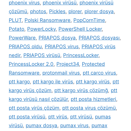
phoenix virus
,
phoenix virüsü
,
phoenix virüsü
çözümü
,
photos
,
Pickles
,
plorer
,
plorer dosya
,
PLUT
,
Polski Ransomware
,
PopCornTime
,
Potato
,
PowerLocky
,
PowerShell Locker
,
PowerWare
,
PRIAPOS dosya
,
PRIAPOS dosyası
,
PRIAPOS oldu
,
PRIAPOS virus
,
PRIAPOS virüs
nedir
,
PRIAPOS virüsü
,
PrincessLocker
,
PrincessLocker 2.0
,
Project34
,
Protected
Ransomware
,
protonmail virus
,
ptt carco virus
,
ptt kargo
,
ptt kargo ile virüs
,
ptt kargo virüs
,
ptt
kargo virüs çözüm
,
ptt kargo virüs çözümğ
,
ptt
kargo virüsü nasıl çözülür
,
ptt posta hizmetleri
,
ptt posta virüs çözüm
,
ptt posta virus çözümü
,
ptt posta virüsü
,
ptt virüs
,
ptt virüsü
,
pumas
virüsü
,
pumax dosya
,
pumax virus
,
pumax