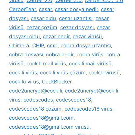
virüsü
,
Cerber 2.0
,
Cerber 3.0
,
Cerber 4.0 / 5.0
,
CerberTear
,
cesar
,
cesar dosya nedir
,
cesar
dosyası
,
cesar oldu
,
cesar uzantısı
,
cesar
virüsü
,
cezar çözüm
,
cezar dosyası
,
cezar
dosyası oldu
,
cezar nedir
,
cezar virüsü
,
Chimera
,
CHIP
,
cmb
,
cobra dosya uzantısı
,
cobra dosyası
,
cobra nedir
,
cobra virüs
,
cobra
virüsü
,
cock.li mail virüs
,
cock.li mail virüsü
,
cock.li virüs
,
cock.li virüs çözüm
,
cock.li virusü
,
cock.lu virüs
,
CockBlocker
,
code2uncrypt@cock.li
,
code2uncrypt@cock.li
virüs
,
codescodes
,
codescodes18
,
codescodes18 çözüm
,
codescodes18 virus
,
codescodes18@gmail.com
,
codescodes18@gmail.com virüsü
,