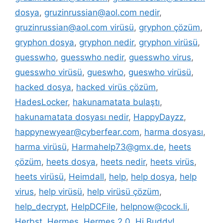
dosya
,
gruzinrussian@aol.com nedir
,
gruzinrussian@aol.com virüsü
,
gryphon çözüm
,
gryphon dosya
,
gryphon nedir
,
gryphon virüsü
,
guesswho
,
guesswho nedir
,
guesswho virus
,
guesswho virüsü
,
gueswho
,
gueswho virüsü
,
hacked dosya
,
hacked virüs çözüm
,
HadesLocker
,
hakunamatata bulaştı
,
hakunamatata dosyası nedir
,
HappyDayzz
,
happynewyear@cyberfear.com
,
harma dosyası
,
harma virüsü
,
Harmahelp73@gmx.de
,
heets
çözüm
,
heets dosya
,
heets nedir
,
heets virüs
,
heets virüsü
,
Heimdall
,
help
,
help dosya
,
help
virus
,
help virüsü
,
help virüsü çözüm
,
help_decrypt
,
HelpDCFile
,
helpnow@cock.li
,
Herbst
,
Hermes
,
Hermes 2.0
,
Hi Buddy!
,