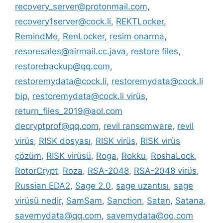
recovery_server@protonmail.com
,
recovery1server@cock.li
,
REKTLocker
,
RemindMe
,
RenLocker
,
resim onarma
,
resoresales@airmail.cc.java
,
restore files
,
restorebackup@qq.com
,
restoremydata@cock.li
,
restoremydata@cock.li
bip
,
restoremydata@cock.li virüs
,
return_files_2019@aol.com
decryptprof@qq.com
,
revil ransomware
,
revil
virüs
,
RISK dosyası
,
RISK virüs
,
RISK virüs
çözüm
,
RISK virüsü
,
Roga
,
Rokku
,
RoshaLock
,
RotorCrypt
,
Roza
,
RSA-2048
,
RSA-2048 virüs
,
Russian EDA2
,
Sage 2.0
,
sage uzantısı
,
sage
virüsü nedir
,
SamSam
,
Sanction
,
Satan
,
Satana
,
savemydata@qq.com
,
savemydata@qq.com