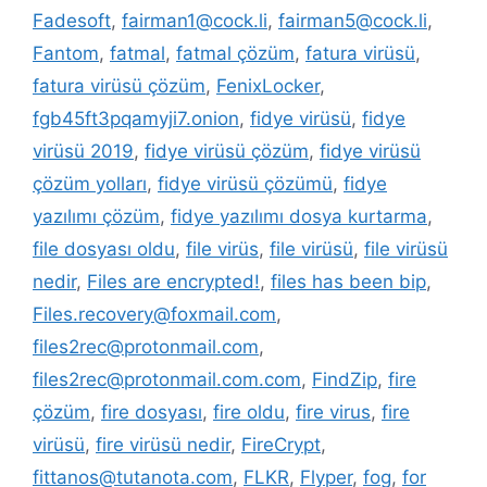
Fadesoft
,
fairman1@cock.li
,
fairman5@cock.li
,
Fantom
,
fatmal
,
fatmal çözüm
,
fatura virüsü
,
fatura virüsü çözüm
,
FenixLocker
,
fgb45ft3pqamyji7.onion
,
fidye virüsü
,
fidye
virüsü 2019
,
fidye virüsü çözüm
,
fidye virüsü
çözüm yolları
,
fidye virüsü çözümü
,
fidye
yazılımı çözüm
,
fidye yazılımı dosya kurtarma
,
file dosyası oldu
,
file virüs
,
file virüsü
,
file virüsü
nedir
,
Files are encrypted!
,
files has been bip
,
Files.recovery@foxmail.com
,
files2rec@protonmail.com
,
files2rec@protonmail.com.com
,
FindZip
,
fire
çözüm
,
fire dosyası
,
fire oldu
,
fire virus
,
fire
virüsü
,
fire virüsü nedir
,
FireCrypt
,
fittanos@tutanota.com
,
FLKR
,
Flyper
,
fog
,
for