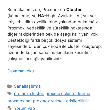
Bu makalemizde, Proxmox’un
Cluster
(kümeleme) ve
HA
-Hight Availability ( yüksek
erişilebilirlik ) özelliklerine yakından bakacağız.
Proxmox, yedeklilik ve süreklilik noktasında
diğer rakiplerinden pek de aşağı kalır yanı yok.
Destekldiği farklı birçok dosya sistemi
sayesinde birden çok node ile cluster oluşturup,
üzerinde koşan sanal makinaların kesintisiz
çalışmasını sağlayabilirsiniz.
Devamını oku
Kategoriler
Sanallaştırma
Etiketler
promox cluster
,
proxmox cluster kurma
,
proxmox ha
,
proxmox yüksek erişilebilirlik
Yorum yap