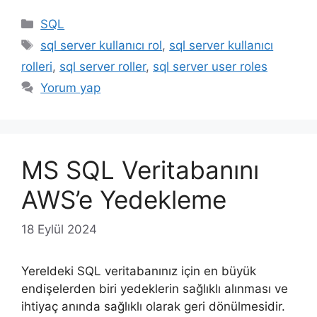
Kategoriler
SQL
Etiketler
sql server kullanıcı rol
,
sql server kullanıcı
rolleri
,
sql server roller
,
sql server user roles
Yorum yap
MS SQL Veritabanını
AWS’e Yedekleme
18 Eylül 2024
Yereldeki SQL veritabanınız için en büyük
endişelerden biri yedeklerin sağlıklı alınması ve
ihtiyaç anında sağlıklı olarak geri dönülmesidir.