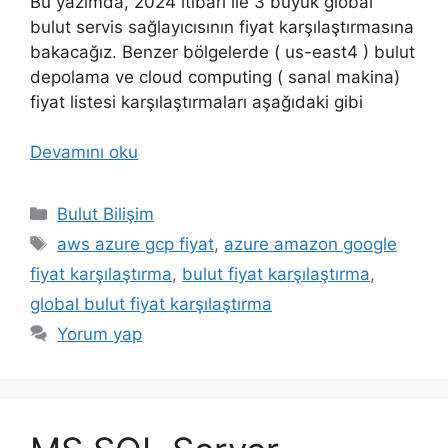
Bu yazımda, 2024 itibarı ile 3 büyük global
bulut servis sağlayıcısının fiyat karşılaştırmasına
bakacağız. Benzer bölgelerde ( us-east4 ) bulut
depolama ve cloud computing ( sanal makina)
fiyat listesi karşılaştırmaları aşağıdaki gibi
Devamını oku
Kategoriler
Bulut Bilişim
Etiketler
aws azure gcp fiyat
,
azure amazon google
fiyat karşılaştırma
,
bulut fiyat karşılaştırma
,
global bulut fiyat karşılaştırma
Yorum yap