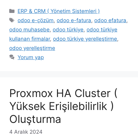
Kategoriler
ERP & CRM ( Yönetim Sistemleri )
Etiketler
odoo e-çözüm
,
odoo e-fatura
,
odoo efatura
,
odoo muhasebe
,
odoo türkiye
,
odoo türkiye
kullanan firmalar
,
odoo türkiye yerelleştirme
,
odoo yerelleştirme
Yorum yap
Proxmox HA Cluster (
Yüksek Erişilebilirlik )
Oluşturma
4 Aralık 2024