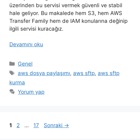
üzerinden bu servisi vermek güvenli ve stabil
hale geliyor. Bu makalede hem S3, hem AWS
Transfer Family hem de IAM konularına değinip
ilgili servisi kuracağız.
Devamını oku
Kategoriler
Genel
Etiketler
aws dosya paylaşımı
,
aws sftp
,
aws sftp
kurma
Yorum yap
Sayfa
Sayfa
Sayfa
1
2
…
17
Sonraki
→