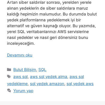
Artan siber saldırılar sonrası, yerelden yerele
alınan yedeklerin de siber saldırılara maruz
kaldığı hepimizin malumudur. Bu durumda bulut
yedek platformlarına yedeklemek iyi bir
alternatif ve güven kaynağı oluyor. Bu yazımda,
yerel SQL veritabanlarınızı AWS servislerine
nasıl yedekler ve nasıl geri dönersiniz bunu
inceleyeceğim.
Devamını oku
Kategoriler
Bulut Bilişim
,
SQL
Etiketler
aws sql
,
aws sql yedek alma
,
aws sql
yedekleme
,
sql yedek amazon
,
sql yedek aws
Yorum yap