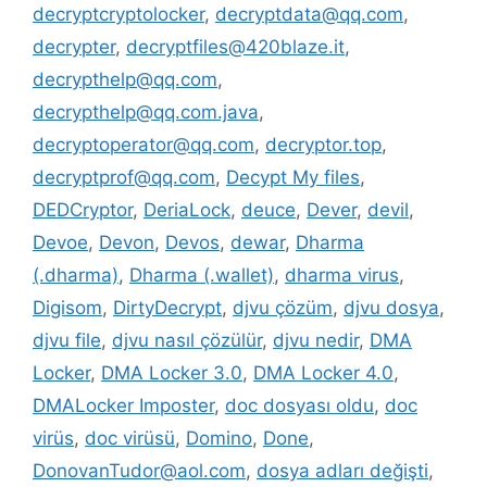
decryptcryptolocker
,
decryptdata@qq.com
,
decrypter
,
decryptfiles@420blaze.it
,
decrypthelp@qq.com
,
decrypthelp@qq.com.java
,
decryptoperator@qq.com
,
decryptor.top
,
decryptprof@qq.com
,
Decypt My files
,
DEDCryptor
,
DeriaLock
,
deuce
,
Dever
,
devil
,
Devoe
,
Devon
,
Devos
,
dewar
,
Dharma
(.dharma)
,
Dharma (.wallet)
,
dharma virus
,
Digisom
,
DirtyDecrypt
,
djvu çözüm
,
djvu dosya
,
djvu file
,
djvu nasıl çözülür
,
djvu nedir
,
DMA
Locker
,
DMA Locker 3.0
,
DMA Locker 4.0
,
DMALocker Imposter
,
doc dosyası oldu
,
doc
virüs
,
doc virüsü
,
Domino
,
Done
,
DonovanTudor@aol.com
,
dosya adları değişti
,