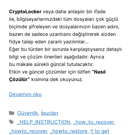
CryptoLocker
veya daha anlaşılır bir ifade
ile,
b
ilgisayarlarınızdaki tüm dosyaları çok güçlü
biçimde şifreleyen ve dosyalarınızın bazen adını,
bazen de sadece uzantısını değiştirerek sizden
fidye talep eden zararlı yazılımlar…
Eğer bu türden bir sorunla karşılaştıysanız detaylı
bilgi ve çözüm önerileri aşağıdadır. Ayrıca
bu makale sürekli güncel tutulacaktır.
Etkin ve güncel çözümler için lütfen
“Nasıl
Çözülür”
kısmına dek okuyunuz.
Devamını oku
Kategoriler
Güvenlik
,
İpuçları
Etiketler
_HELP_INSTRUCTION
,
_how_to_recover
,
_howto_recover
,
_howto_restore
,
!! to get