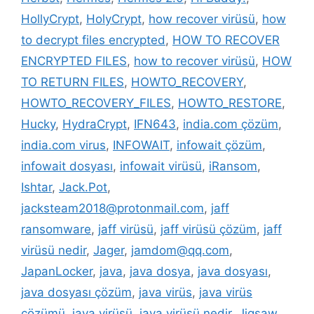
HollyCrypt
,
HolyCrypt
,
how recover virüsü
,
how
to decrypt files encrypted
,
HOW TO RECOVER
ENCRYPTED FILES
,
how to recover virüsü
,
HOW
TO RETURN FILES
,
HOWTO_RECOVERY
,
HOWTO_RECOVERY_FILES
,
HOWTO_RESTORE
,
Hucky
,
HydraCrypt
,
IFN643
,
india.com çözüm
,
india.com virus
,
INFOWAIT
,
infowait çözüm
,
infowait dosyası
,
infowait virüsü
,
iRansom
,
Ishtar
,
Jack.Pot
,
jacksteam2018@protonmail.com
,
jaff
ransomware
,
jaff virüsü
,
jaff virüsü çözüm
,
jaff
virüsü nedir
,
Jager
,
jamdom@qq.com
,
JapanLocker
,
java
,
java dosya
,
java dosyası
,
java dosyası çözüm
,
java virüs
,
java virüs
çözümü
,
java virüsü
,
java virüsü nedir
,
Jigsaw
,