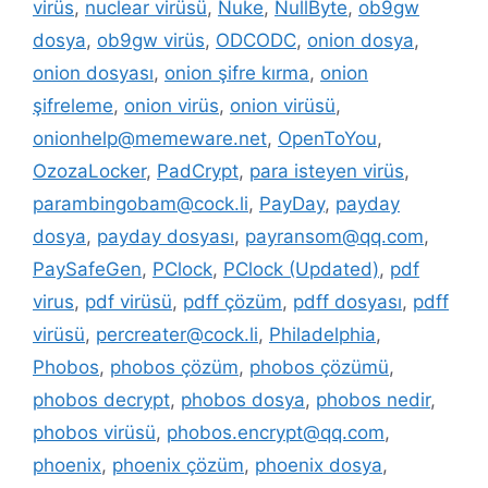
virüs
,
nuclear virüsü
,
Nuke
,
NullByte
,
ob9gw
dosya
,
ob9gw virüs
,
ODCODC
,
onion dosya
,
onion dosyası
,
onion şifre kırma
,
onion
şifreleme
,
onion virüs
,
onion virüsü
,
onionhelp@memeware.net
,
OpenToYou
,
OzozaLocker
,
PadCrypt
,
para isteyen virüs
,
parambingobam@cock.li
,
PayDay
,
payday
dosya
,
payday dosyası
,
payransom@qq.com
,
PaySafeGen
,
PClock
,
PClock (Updated)
,
pdf
virus
,
pdf virüsü
,
pdff çözüm
,
pdff dosyası
,
pdff
virüsü
,
percreater@cock.li
,
Philadelphia
,
Phobos
,
phobos çözüm
,
phobos çözümü
,
phobos decrypt
,
phobos dosya
,
phobos nedir
,
phobos virüsü
,
phobos.encrypt@qq.com
,
phoenix
,
phoenix çözüm
,
phoenix dosya
,