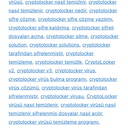
virüsü
,
cryptolocker nasil temizlnir
,
cryptolocker
nasıl temizlenir
,
cryptolocker nedir
,
cryptolocker
şifre çözme
,
cryptolocker şifre çözme yazılımı
,
cryptolocker şifre kaldırma
,
cryptolocker şifreli
dosyaları açma
,
cryptolocker silme
,
cryptolocker
solution
,
cryptolocker solutions
,
cryptolocker
tarafindan şifrelenmiştir
,
cryptolocker
temizleme
,
cryptolocker temizlik
,
CryptoLocker
v2
,
cryptolocker v3
,
cryptolocker virus
,
cryptolocker virüs bulma programı
,
cryptolocker
virüs çözümü
,
cryptolocker virüs tarafından
şifrelenmiştir
,
cryptolocker virusu
,
CryptoLocker
virüsü nasıl temizlenir
,
cryptolocker virüsü nasıl
temizlenir şifrelenmiş dosyalar nasıl açılır
,
cryptolocker virüsü temizleme programı
,