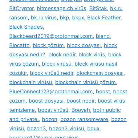
BitCryptor
,
bitmessage.ch virüs
,
BitStak
,
bk.ru
ransom
,
bk.ru virus
,
bkp
,
bkpx
,
Black Feather
,
Black Shades
,
Blackbeard2019@protonmail.com
,
blend
,
Blocatto
,
block çözüm
,
block dosyası
,
block
dosyası nedir?
,
block nedir
,
block virüs
,
block
virüs çözüm
,
block virüsü
,
block virüsü nasıl
çözülür
,
block virüsü nedir
,
blockchain dosyası
,
blockchain virüsü
,
blockchain virüsü çözüm
,
BlueConnect123@protonmail.com
,
boost
,
boost
çözüm
,
boost dosyası
,
boost nedir
,
boost virüs
temizleme
,
boost virüsü
,
Booyah
,
both public
and private.
,
bozon
,
bozon ransomware
,
bozon
virüsü
,
bozon3
,
bozon3 virüsü
,
bqux
,
bracode17@gmail.com virüs
,