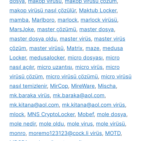
dosya
,
makop virüsü
,
makop virüsü çözüm
,
makop virüsü nasıl çözülür
,
Maktub Locker
,
mamba
,
Marlboro
,
marlock
,
marlock virüsü
,
MarsJoke
,
master çözümü
,
master dosya
,
master dosya oldu
,
master virüs
,
master virüs
çözüm
,
master virüsü
,
Matrix
,
maze
,
medusa
Locker
,
medusalocker
,
micro dosyası
,
micro
nasıl açılır
,
micro uzantısı
,
micro virüs
,
micro
virüsü çözüm
,
micro virüsü çözümü
,
micro virüsü
nasıl temizlenir
,
MirCop
,
MireWare
,
Mischa
,
mk.baraka virüs
,
mk.baraka@aol.com
,
mk.kitana@aol.com
,
mk.kitana@aol.com virüs
,
mlock
,
MNS CryptoLocker
,
Mobef
,
mole dosya
,
mole nedir
,
mole oldu
,
mole virus
,
mole virüsü
,
monro
,
moremo123123@cock.li virüs
,
MOTD
,