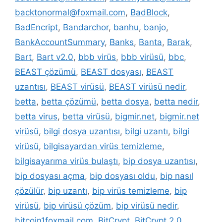
backtonormal@foxmail.com
,
BadBlock
,
BadEncript
,
Bandarchor
,
banhu
,
banjo
,
BankAccountSummary
,
Banks
,
Banta
,
Barak
,
Bart
,
Bart v2.0
,
bbb virüs
,
bbb virüsü
,
bbc
,
BEAST çözümü
,
BEAST dosyası
,
BEAST
uzantısı
,
BEAST virüsü
,
BEAST virüsü nedir
,
betta
,
betta çözümü
,
betta dosya
,
betta nedir
,
betta virus
,
betta virüsü
,
bigmir.net
,
bigmir.net
virüsü
,
bilgi dosya uzantısı
,
bilgi uzantı
,
bilgi
virüsü
,
bilgisayardan virüs temizleme
,
bilgisayarıma virüs bulaştı
,
bip dosya uzantısı
,
bip dosyası açma
,
bip dosyası oldu
,
bip nasıl
çözülür
,
bip uzantı
,
bip virüs temizleme
,
bip
virüsü
,
bip virüsü çözüm
,
bip virüsü nedir
,
bitcoin1foxmail.com
,
BitCrypt
,
BitCrypt 2.0
,