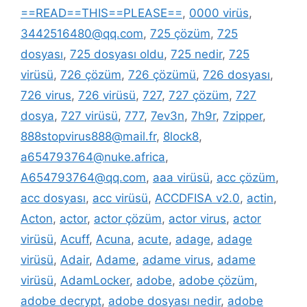
==READ==THIS==PLEASE==
,
0000 virüs
,
3442516480@qq.com
,
725 çözüm
,
725
dosyası
,
725 dosyası oldu
,
725 nedir
,
725
virüsü
,
726 çözüm
,
726 çözümü
,
726 dosyası
,
726 virus
,
726 virüsü
,
727
,
727 çözüm
,
727
dosya
,
727 virüsü
,
777
,
7ev3n
,
7h9r
,
7zipper
,
888stopvirus888@mail.fr
,
8lock8
,
a654793764@nuke.africa
,
A654793764@qq.com
,
aaa virüsü
,
acc çözüm
,
acc dosyası
,
acc virüsü
,
ACCDFISA v2.0
,
actin
,
Acton
,
actor
,
actor çözüm
,
actor virus
,
actor
virüsü
,
Acuff
,
Acuna
,
acute
,
adage
,
adage
virüsü
,
Adair
,
Adame
,
adame virus
,
adame
virüsü
,
AdamLocker
,
adobe
,
adobe çözüm
,
adobe decrypt
,
adobe dosyası nedir
,
adobe