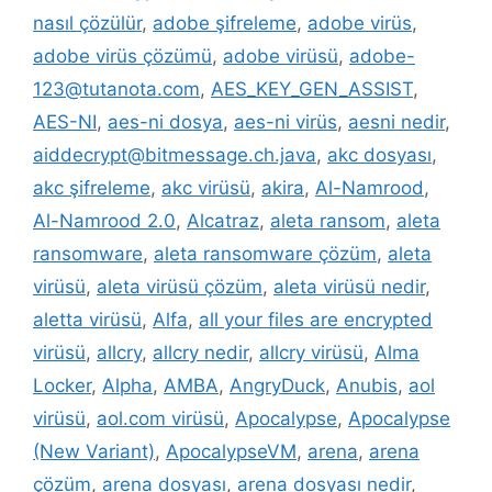
nasıl çözülür
,
adobe şifreleme
,
adobe virüs
,
adobe virüs çözümü
,
adobe virüsü
,
adobe-
123@tutanota.com
,
AES_KEY_GEN_ASSIST
,
AES-NI
,
aes-ni dosya
,
aes-ni virüs
,
aesni nedir
,
aiddecrypt@bitmessage.ch.java
,
akc dosyası
,
akc şifreleme
,
akc virüsü
,
akira
,
Al-Namrood
,
Al-Namrood 2.0
,
Alcatraz
,
aleta ransom
,
aleta
ransomware
,
aleta ransomware çözüm
,
aleta
virüsü
,
aleta virüsü çözüm
,
aleta virüsü nedir
,
aletta virüsü
,
Alfa
,
all your files are encrypted
virüsü
,
allcry
,
allcry nedir
,
allcry virüsü
,
Alma
Locker
,
Alpha
,
AMBA
,
AngryDuck
,
Anubis
,
aol
virüsü
,
aol.com virüsü
,
Apocalypse
,
Apocalypse
(New Variant)
,
ApocalypseVM
,
arena
,
arena
çözüm
,
arena dosyası
,
arena dosyası nedir
,