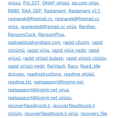
virüsü
,
PyL33T
,
QNAP virüsü
,
qq.com virüs
,
R980
,
RAA-SEP
,
Radamant
,
Radamant v2.1
,
ragnarek@firemail.cc
,
ragnarek@firemail.cc
virüs
,
ragnerek@firemail.cc virüs
,
RanRan
,
RansomCuck
,
RansomPlus
,
raphaelduphon@aol.com
,
rapid çözüm
,
rapid
çözümü
,
rapid virüs
,
rapid virüs nedir
,
rapid
virüsü
,
rapid virüsü bulaştı
,
rapid virüsü çözüm
,
rapid virüsü nedir
,
RarVault
,
Razy
,
Read_Me
dosyası
,
readinstructions
,
readme virüsü
,
readme.txt
,
realsapport@bigmir.net
,
realsapport@bigmir.net virus
,
realsapport@bigmir.net virüsü
,
recoverfiles@cock.li
,
recoverfiles@cock.li
çözüm
,
recoverfiles@cock.li virüs
,
recovery_file
,