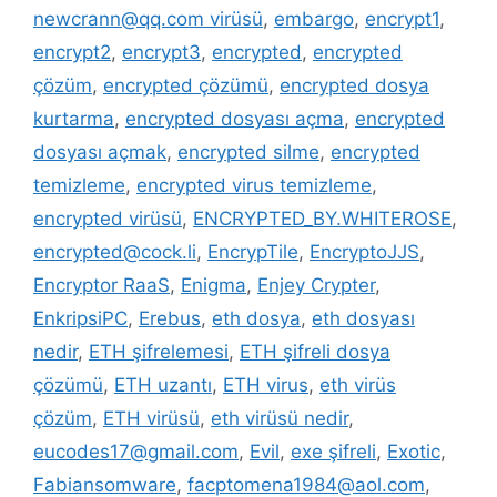
newcrann@qq.com virüsü
,
embargo
,
encrypt1
,
encrypt2
,
encrypt3
,
encrypted
,
encrypted
çözüm
,
encrypted çözümü
,
encrypted dosya
kurtarma
,
encrypted dosyası açma
,
encrypted
dosyası açmak
,
encrypted silme
,
encrypted
temizleme
,
encrypted virus temizleme
,
encrypted virüsü
,
ENCRYPTED_BY.WHITEROSE
,
encrypted@cock.li
,
EncrypTile
,
EncryptoJJS
,
Encryptor RaaS
,
Enigma
,
Enjey Crypter
,
EnkripsiPC
,
Erebus
,
eth dosya
,
eth dosyası
nedir
,
ETH şifrelemesi
,
ETH şifreli dosya
çözümü
,
ETH uzantı
,
ETH virus
,
eth virüs
çözüm
,
ETH virüsü
,
eth virüsü nedir
,
eucodes17@gmail.com
,
Evil
,
exe şifreli
,
Exotic
,
Fabiansomware
,
facptomena1984@aol.com
,