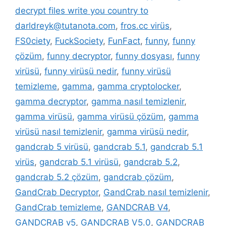
decrypt files write you country to
darldreyk@tutanota.com
,
fros.cc virüs
,
FS0ciety
,
FuckSociety
,
FunFact
,
funny
,
funny
çözüm
,
funny decryptor
,
funny dosyası
,
funny
virüsü
,
funny virüsü nedir
,
funny virüsü
temizleme
,
gamma
,
gamma cryptolocker
,
gamma decryptor
,
gamma nasıl temizlenir
,
gamma virüsü
,
gamma virüsü çözüm
,
gamma
virüsü nasıl temizlenir
,
gamma virüsü nedir
,
gandcrab 5 virüsü
,
gandcrab 5.1
,
gandcrab 5.1
virüs
,
gandcrab 5.1 virüsü
,
gandcrab 5.2
,
gandcrab 5.2 çözüm
,
gandcrab çözüm
,
GandCrab Decryptor
,
GandCrab nasıl temizlenir
,
GandCrab temizleme
,
GANDCRAB V4
,
GANDCRAB v5
,
GANDCRAB V5.0
,
GANDCRAB