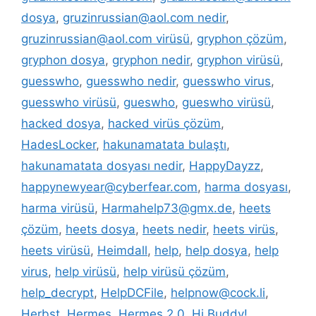
dosya
,
gruzinrussian@aol.com nedir
,
gruzinrussian@aol.com virüsü
,
gryphon çözüm
,
gryphon dosya
,
gryphon nedir
,
gryphon virüsü
,
guesswho
,
guesswho nedir
,
guesswho virus
,
guesswho virüsü
,
gueswho
,
gueswho virüsü
,
hacked dosya
,
hacked virüs çözüm
,
HadesLocker
,
hakunamatata bulaştı
,
hakunamatata dosyası nedir
,
HappyDayzz
,
happynewyear@cyberfear.com
,
harma dosyası
,
harma virüsü
,
Harmahelp73@gmx.de
,
heets
çözüm
,
heets dosya
,
heets nedir
,
heets virüs
,
heets virüsü
,
Heimdall
,
help
,
help dosya
,
help
virus
,
help virüsü
,
help virüsü çözüm
,
help_decrypt
,
HelpDCFile
,
helpnow@cock.li
,
Herbst
,
Hermes
,
Hermes 2.0
,
Hi Buddy!
,