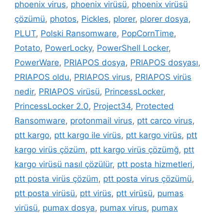
phoenix virus
,
phoenix virüsü
,
phoenix virüsü
çözümü
,
photos
,
Pickles
,
plorer
,
plorer dosya
,
PLUT
,
Polski Ransomware
,
PopCornTime
,
Potato
,
PowerLocky
,
PowerShell Locker
,
PowerWare
,
PRIAPOS dosya
,
PRIAPOS dosyası
,
PRIAPOS oldu
,
PRIAPOS virus
,
PRIAPOS virüs
nedir
,
PRIAPOS virüsü
,
PrincessLocker
,
PrincessLocker 2.0
,
Project34
,
Protected
Ransomware
,
protonmail virus
,
ptt carco virus
,
ptt kargo
,
ptt kargo ile virüs
,
ptt kargo virüs
,
ptt
kargo virüs çözüm
,
ptt kargo virüs çözümğ
,
ptt
kargo virüsü nasıl çözülür
,
ptt posta hizmetleri
,
ptt posta virüs çözüm
,
ptt posta virus çözümü
,
ptt posta virüsü
,
ptt virüs
,
ptt virüsü
,
pumas
virüsü
,
pumax dosya
,
pumax virus
,
pumax