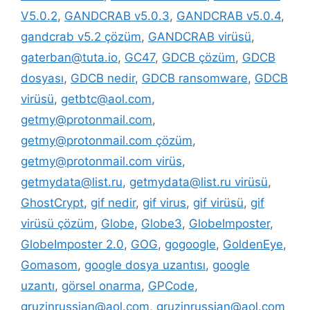
V5.0.2
,
GANDCRAB v5.0.3
,
GANDCRAB v5.0.4
,
gandcrab v5.2 çözüm
,
GANDCRAB virüsü
,
gaterban@tuta.io
,
GC47
,
GDCB çözüm
,
GDCB
dosyası
,
GDCB nedir
,
GDCB ransomware
,
GDCB
virüsü
,
getbtc@aol.com
,
getmy@protonmail.com
,
getmy@protonmail.com çözüm
,
getmy@protonmail.com virüs
,
getmydata@list.ru
,
getmydata@list.ru virüsü
,
GhostCrypt
,
gif nedir
,
gif virus
,
gif virüsü
,
gif
virüsü çözüm
,
Globe
,
Globe3
,
GlobeImposter
,
GlobeImposter 2.0
,
GOG
,
gogoogle
,
GoldenEye
,
Gomasom
,
google dosya uzantısı
,
google
uzantı
,
görsel onarma
,
GPCode
,
gruzinrussian@aol.com
,
gruzinrussian@aol.com