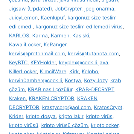
Jigsaw (Updated)
,
JobCrypter
,
jpeg onarma
,
JuicyLemon
,
Kaenlupuf
,
kargonuz size teslim
edilemedi
,
kargonuz size teslim edilemedi virüs
,
KARLOS
,
Karma
,
Karmen
,
Kasiski
,
KawaiiLocker
,
KeRanger
,
kervis@protonmail.com
,
kervis@tutanota.com
,
KeyBTC
,
KEYHolder
,
keyplex@cock.li.java
,
KillerLocker
,
KimcilWare
,
Kirk
,
Kolobo
,
korvin0amber@cock.li
,
Kostya
,
Kozy.Jozy
,
krab
çözüm
,
KRAB nasıl çözülür
,
KRAB-DECRYPT
,
Kraken
,
KRAKEN CRYPTOR
,
KRAKEN
DECRYPTOR
,
krastycorp@aol.com
,
KratosCrypt
,
Krider
,
kripto dosya
,
kripto lakır
,
kripto virüs
,
kripto virüsü
,
kripto virüsü çözüm
,
kriptolocker
,