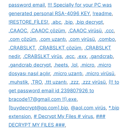
password email
,
!!! Specially for your PC was
generated personal RSA-4096 KEY
,
!readme
,
!RESTORE_FİLES!
,
.abc
,
.bip
,
.bip decrypt
,
.CAAOC
,
.CAAOC çözüm
,
.CAAOC virüsü
,
.ccc
,
.com çözüm
,
.com uzantı
,
.com virüsü
,
.combo
,
.CRABSLKT
,
.CRABSLKT çözüm
,
.CRABSLKT
nedir
,
.CRABSLKT virüs
,
.ecc
,
.exx
,
.gandcrab
,
.gandcrab decrypt
,
.heets
,
.lol
,
.micro
,
.micro
dosyası nasıl açılır
,
.micro uzantı
,
.micro virüsü
,
.muhstik
,
.TRO
,
.ttt uzantı
,
.zzz
,
.zzz virüsü
,
(!! to
get password email id 239807926 to
bracode17@gmail.com !!).exe
,
[buydecrypt@qq.com].bip
,
@aol.com virüs
,
*.bip
extension
,
# Decrypt My Files # virus
,
###
DECRYPT MY FILES ###
,