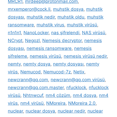
MRCR1
,
mrdeep@protonmail.com
,
mrxemperor@cock.li
,
muhstik dosya
,
muhstik
dosyası
,
muhstik nedir
,
muhstik oldu
,
muhstik
ransomware
,
muhstik virus
,
muhstik virüsü
,
n1n1n1
,
NanoLocker
,
nas şifrelendi
,
NAS virüsü
,
NCrypt
,
NegozI
,
Nemesis decryptor
,
nemesis
dosyası
,
nemesis ransomware
,
nemesis
şifreleme
,
nemesis virüsü
,
nemesis virüsü nedir
,
nemty
,
nemty dosya
,
nemty dosyası
,
nemty
virüs
,
Nemucod
,
Nemucod-7z
,
Netix
,
newcrann@qq.com
,
newcrann@qq.com virüsü
,
newcrann@qq.com.master
,
nfucklock
,
nfucklock
virüsü
,
Nhtnwcuf
,
nm4 çözüm
,
nm4 dosya
,
nm4
virüs
,
nm4 virüsü
,
NMoreira
,
NMoreira 2.0
,
nuclear
,
nuclear dosya
,
nuclear nedir
,
nuclear