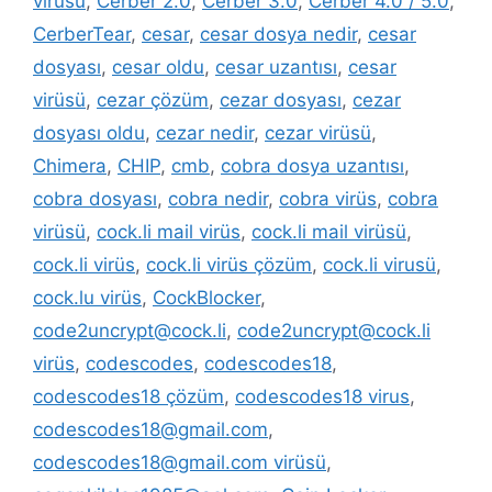
virüsü
,
Cerber 2.0
,
Cerber 3.0
,
Cerber 4.0 / 5.0
,
CerberTear
,
cesar
,
cesar dosya nedir
,
cesar
dosyası
,
cesar oldu
,
cesar uzantısı
,
cesar
virüsü
,
cezar çözüm
,
cezar dosyası
,
cezar
dosyası oldu
,
cezar nedir
,
cezar virüsü
,
Chimera
,
CHIP
,
cmb
,
cobra dosya uzantısı
,
cobra dosyası
,
cobra nedir
,
cobra virüs
,
cobra
virüsü
,
cock.li mail virüs
,
cock.li mail virüsü
,
cock.li virüs
,
cock.li virüs çözüm
,
cock.li virusü
,
cock.lu virüs
,
CockBlocker
,
code2uncrypt@cock.li
,
code2uncrypt@cock.li
virüs
,
codescodes
,
codescodes18
,
codescodes18 çözüm
,
codescodes18 virus
,
codescodes18@gmail.com
,
codescodes18@gmail.com virüsü
,