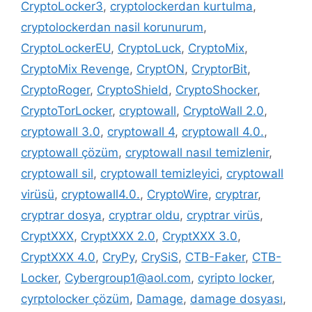
CryptoLocker3
,
cryptolockerdan kurtulma
,
cryptolockerdan nasil korunurum
,
CryptoLockerEU
,
CryptoLuck
,
CryptoMix
,
CryptoMix Revenge
,
CryptON
,
CryptorBit
,
CryptoRoger
,
CryptoShield
,
CryptoShocker
,
CryptoTorLocker
,
cryptowall
,
CryptoWall 2.0
,
cryptowall 3.0
,
cryptowall 4
,
cryptowall 4.0.
,
cryptowall çözüm
,
cryptowall nasıl temizlenir
,
cryptowall sil
,
cryptowall temizleyici
,
cryptowall
virüsü
,
cryptowall4.0.
,
CryptoWire
,
cryptrar
,
cryptrar dosya
,
cryptrar oldu
,
cryptrar virüs
,
CryptXXX
,
CryptXXX 2.0
,
CryptXXX 3.0
,
CryptXXX 4.0
,
CryPy
,
CrySiS
,
CTB-Faker
,
CTB-
Locker
,
Cybergroup1@aol.com
,
cyripto locker
,
cyrptolocker çözüm
,
Damage
,
damage dosyası
,