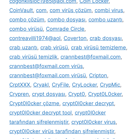
cogonkilsloc1985@aol.com
,
Coin Locker
,
CoinVault
,
com
,
com virüs çözüm
,
combi virus
,
combo çözüm
,
combo dosyası
,
combo uzantı
,
combo virüsü
,
Comrade Circle
,
contreavilli1974@aol
,
Coverton
,
crab dosyası
,
crab uzantı
,
crab virüsü
,
crab virüsü temizleme
,
crab virüsü temizlik
,
crannbest@foxmail.com
,
crannbest@foxmail.com virüs
,
crannbest@foxmail.com virüsü
,
Cripton
,
CrptXXX
,
Cryakl
,
CryFile
,
CryLocker
,
CrypMic
,
Crypren
,
crypt dosyası
,
Crypt0
,
Crypt0L0cker
,
Crypt0l0cker çözme
,
crypt0l0cker decrypt
,
crypt0l0cker decrypt tool
,
crypt0l0cker
tarafından şifrelenmiştir
,
crypt0l0cker virus
,
crypt0l0cker virüs tarafindan şifrelenmiştir
,