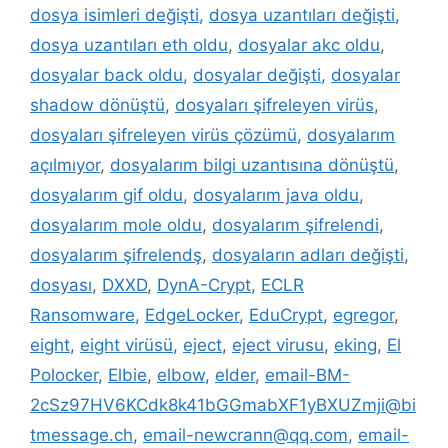
dosya isimleri değişti
,
dosya uzantıları değişti
,
dosya uzantıları eth oldu
,
dosyalar akc oldu
,
dosyalar back oldu
,
dosyalar değişti
,
dosyalar
shadow dönüştü
,
dosyaları şifreleyen virüs
,
dosyaları şifreleyen virüs çözümü
,
dosyalarım
açılmıyor
,
dosyalarım bilgi uzantısına dönüştü
,
dosyalarım gif oldu
,
dosyalarım java oldu
,
dosyalarım mole oldu
,
dosyalarım şifrelendi
,
dosyalarım şifrelendş
,
dosyaların adları değişti
,
dosyası
,
DXXD
,
DynA-Crypt
,
ECLR
Ransomware
,
EdgeLocker
,
EduCrypt
,
egregor
,
eight
,
eight virüsü
,
eject
,
eject virusu
,
eking
,
El
Polocker
,
Elbie
,
elbow
,
elder
,
email-BM-
2cSz97HV6KCdk8k41bGGmabXF1yBXUZmji@bi
tmessage.ch
,
email-newcrann@qq.com
,
email-