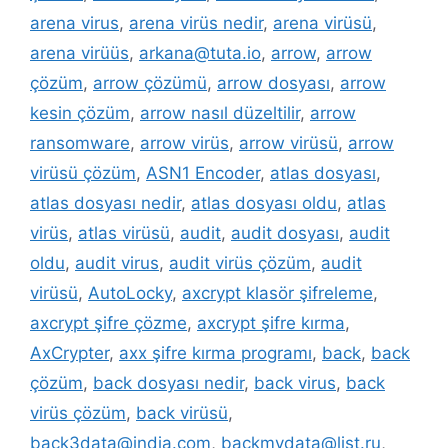
arena virus
,
arena virüs nedir
,
arena virüsü
,
arena virüüs
,
arkana@tuta.io
,
arrow
,
arrow
çözüm
,
arrow çözümü
,
arrow dosyası
,
arrow
kesin çözüm
,
arrow nasıl düzeltilir
,
arrow
ransomware
,
arrow virüs
,
arrow virüsü
,
arrow
virüsü çözüm
,
ASN1 Encoder
,
atlas dosyası
,
atlas dosyası nedir
,
atlas dosyası oldu
,
atlas
virüs
,
atlas virüsü
,
audit
,
audit dosyası
,
audit
oldu
,
audit virus
,
audit virüs çözüm
,
audit
virüsü
,
AutoLocky
,
axcrypt klasör şifreleme
,
axcrypt şifre çözme
,
axcrypt şifre kırma
,
AxCrypter
,
axx şifre kırma programı
,
back
,
back
çözüm
,
back dosyası nedir
,
back virus
,
back
virüs çözüm
,
back virüsü
,
back3data@india.com
,
backmydata@list.ru
,