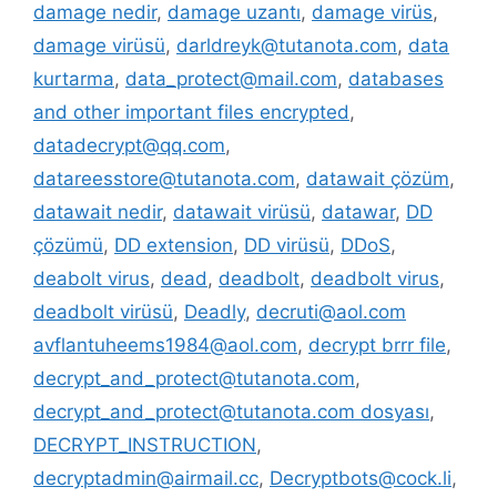
damage nedir
,
damage uzantı
,
damage virüs
,
damage virüsü
,
darldreyk@tutanota.com
,
data
kurtarma
,
data_protect@mail.com
,
databases
and other important files encrypted
,
datadecrypt@qq.com
,
datareesstore@tutanota.com
,
datawait çözüm
,
datawait nedir
,
datawait virüsü
,
datawar
,
DD
çözümü
,
DD extension
,
DD virüsü
,
DDoS
,
deabolt virus
,
dead
,
deadbolt
,
deadbolt virus
,
deadbolt virüsü
,
Deadly
,
decruti@aol.com
avflantuheems1984@aol.com
,
decrypt brrr file
,
decrypt_and_protect@tutanota.com
,
decrypt_and_protect@tutanota.com dosyası
,
DECRYPT_INSTRUCTION
,
decryptadmin@airmail.cc
,
Decryptbots@cock.li
,