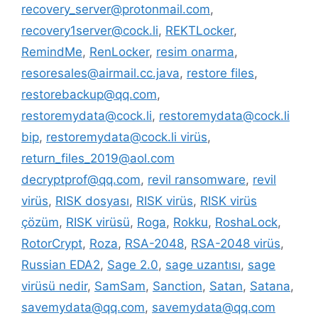
recovery_server@protonmail.com
,
recovery1server@cock.li
,
REKTLocker
,
RemindMe
,
RenLocker
,
resim onarma
,
resoresales@airmail.cc.java
,
restore files
,
restorebackup@qq.com
,
restoremydata@cock.li
,
restoremydata@cock.li
bip
,
restoremydata@cock.li virüs
,
return_files_2019@aol.com
decryptprof@qq.com
,
revil ransomware
,
revil
virüs
,
RISK dosyası
,
RISK virüs
,
RISK virüs
çözüm
,
RISK virüsü
,
Roga
,
Rokku
,
RoshaLock
,
RotorCrypt
,
Roza
,
RSA-2048
,
RSA-2048 virüs
,
Russian EDA2
,
Sage 2.0
,
sage uzantısı
,
sage
virüsü nedir
,
SamSam
,
Sanction
,
Satan
,
Satana
,
savemydata@qq.com
,
savemydata@qq.com