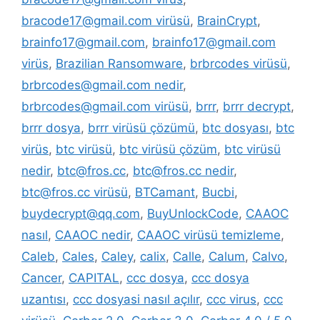
bracode17@gmail.com virüsü
,
BrainCrypt
,
brainfo17@gmail.com
,
brainfo17@gmail.com
virüs
,
Brazilian Ransomware
,
brbrcodes virüsü
,
brbrcodes@gmail.com nedir
,
brbrcodes@gmail.com virüsü
,
brrr
,
brrr decrypt
,
brrr dosya
,
brrr virüsü çözümü
,
btc dosyası
,
btc
virüs
,
btc virüsü
,
btc virüsü çözüm
,
btc virüsü
nedir
,
btc@fros.cc
,
btc@fros.cc nedir
,
btc@fros.cc virüsü
,
BTCamant
,
Bucbi
,
buydecrypt@qq.com
,
BuyUnlockCode
,
CAAOC
nasıl
,
CAAOC nedir
,
CAAOC virüsü temizleme
,
Caleb
,
Cales
,
Caley
,
calix
,
Calle
,
Calum
,
Calvo
,
Cancer
,
CAPITAL
,
ccc dosya
,
ccc dosya
uzantısı
,
ccc dosyasi nasıl açılır
,
ccc virus
,
ccc