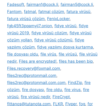
Fadesoft
,
fairman1@cock.li
,
fairman5@cock.li
,
Fantom
,
fatmal
,
fatmal çözüm
,
fatura virüsü
,
fatura virüsü çözüm
,
FenixLocker
,
fgb45ft3pqamyji7.onion
,
fidye virüsü
,
fidye
virüsü 2019
,
fidye virüsü çözüm
,
fidye virüsü
çözüm yolları
,
fidye virüsü çözümü
,
fidye
yazılımı çözüm
,
fidye yazılımı dosya kurtarma
,
file dosyası oldu
,
file virüs
,
file virüsü
,
file virüsü
nedir
,
Files are encrypted!
,
files has been bip
,
Files.recovery@foxmail.com
,
files2rec@protonmail.com
,
files2rec@protonmail.com.com
,
FindZip
,
fire
çözüm
,
fire dosyası
,
fire oldu
,
fire virus
,
fire
virüsü
,
fire virüsü nedir
,
FireCrypt
,
fittanos@tutanota.com
,
FLKR
,
Flyper
,
fog
,
for