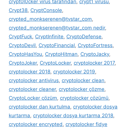
crypt0l0cker virüs tarafından
,
crypt1 virüsü
,
Crypt38
,
CryptConsole
,
crypted_monkserenen@tvstar_com
,
crypted_monkserenen@tvstar_com nedir
,
CryptFuck
,
CryptInfinite
,
CryptoDefense
,
CryptoDevil
,
CryptoFinancial
,
CryptoFortress
,
CryptoHasYou
,
CryptoHitman
,
CryptoJacky
,
CryptoJoker
,
CryptoLocker
,
cryptolocker 2017
,
cryptolocker 2018
,
cryptolocker 2019
,
cryptolocker antivirus
,
cryptolocker clean
,
cryptolocker cleaner
,
cryptolocker çözme
,
CryptoLocker çözüm
,
cryptolocker çözümü
,
cryptolocker dan kurtulma
,
cryptolocker dosya
kurtarma
,
cryptolocker dosya kurtarma 2018
,
cryptolocker encrypted
,
cryptolocker fidye