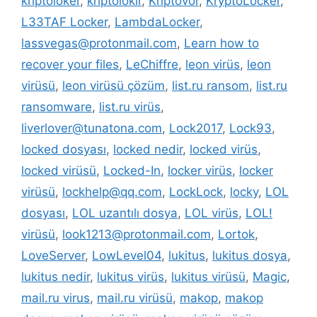
kriptoloker
,
kriptolokır
,
Kriptovor
,
KryptoLocker
,
L33TAF Locker
,
LambdaLocker
,
lassvegas@protonmail.com
,
Learn how to
recover your files
,
LeChiffre
,
leon virüs
,
leon
virüsü
,
leon virüsü çözüm
,
list.ru ransom
,
list.ru
ransomware
,
list.ru virüs
,
liverlover@tunatona.com
,
Lock2017
,
Lock93
,
locked dosyası
,
locked nedir
,
locked virüs
,
locked virüsü
,
Locked-In
,
locker virüs
,
locker
virüsü
,
lockhelp@qq.com
,
LockLock
,
locky
,
LOL
dosyası
,
LOL uzantılı dosya
,
LOL virüs
,
LOL!
virüsü
,
look1213@protonmail.com
,
Lortok
,
LoveServer
,
LowLevel04
,
lukitus
,
lukitus dosya
,
lukitus nedir
,
lukitus virüs
,
lukitus virüsü
,
Magic
,
mail.ru virus
,
mail.ru virüsü
,
makop
,
makop