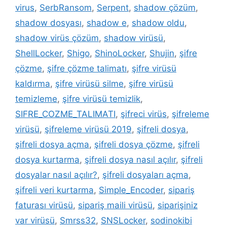
virus
,
SerbRansom
,
Serpent
,
shadow çözüm
,
shadow dosyası
,
shadow e
,
shadow oldu
,
shadow virüs çözüm
,
shadow virüsü
,
ShellLocker
,
Shigo
,
ShinoLocker
,
Shujin
,
şifre
çözme
,
şifre çözme talimatı
,
şifre virüsü
kaldırma
,
şifre virüsü silme
,
şifre virüsü
temizleme
,
şifre virüsü temizlik
,
SIFRE_COZME_TALIMATI
,
şifreci virüs
,
şifreleme
virüsü
,
şifreleme virüsü 2019
,
şifreli dosya
,
şifreli dosya açma
,
şifreli dosya çözme
,
şifreli
dosya kurtarma
,
şifreli dosya nasıl açılır
,
şifreli
dosyalar nasıl açılır?
,
şifreli dosyaları açma
,
şifreli veri kurtarma
,
Simple_Encoder
,
sipariş
faturası virüsü
,
sipariş maili virüsü
,
siparişiniz
var virüsü
,
Smrss32
,
SNSLocker
,
sodinokibi