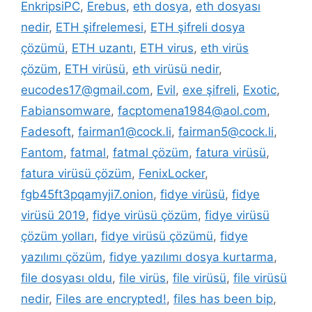
EnkripsiPC
,
Erebus
,
eth dosya
,
eth dosyası
nedir
,
ETH şifrelemesi
,
ETH şifreli dosya
çözümü
,
ETH uzantı
,
ETH virus
,
eth virüs
çözüm
,
ETH virüsü
,
eth virüsü nedir
,
eucodes17@gmail.com
,
Evil
,
exe şifreli
,
Exotic
,
Fabiansomware
,
facptomena1984@aol.com
,
Fadesoft
,
fairman1@cock.li
,
fairman5@cock.li
,
Fantom
,
fatmal
,
fatmal çözüm
,
fatura virüsü
,
fatura virüsü çözüm
,
FenixLocker
,
fgb45ft3pqamyji7.onion
,
fidye virüsü
,
fidye
virüsü 2019
,
fidye virüsü çözüm
,
fidye virüsü
çözüm yolları
,
fidye virüsü çözümü
,
fidye
yazılımı çözüm
,
fidye yazılımı dosya kurtarma
,
file dosyası oldu
,
file virüs
,
file virüsü
,
file virüsü
nedir
,
Files are encrypted!
,
files has been bip
,