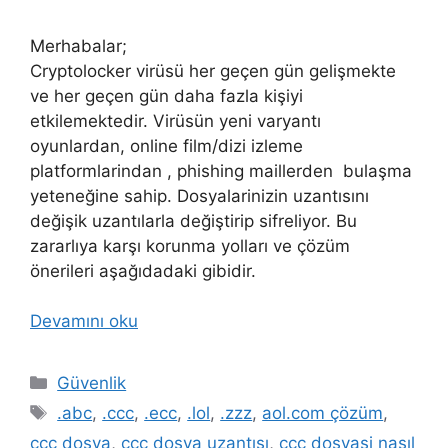
Merhabalar;
Cryptolocker virüsü her geçen gün gelişmekte
ve her geçen gün daha fazla kişiyi
etkilemektedir. Virüsün yeni varyantı
oyunlardan, online film/dizi izleme
platformlarindan , phishing maillerden bulaşma
yeteneğine sahip. Dosyalarinizin uzantısını
değişik uzantılarla değiştirip sifreliyor. Bu
zararlıya karşı korunma yolları ve çözüm
önerileri aşağıdadaki gibidir.
Devamını oku
Kategoriler
Güvenlik
Etiketler
.abc
,
.ccc
,
.ecc
,
.lol
,
.zzz
,
aol.com çözüm
,
ccc dosya
,
ccc dosya uzantısı
,
ccc dosyasi nasıl