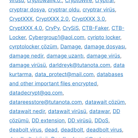
virüsü
,
cryptowall4.0.
,
CryptoWire
,
cryptrar
,
cryptrar dosya
,
cryptrar oldu
,
cryptrar virüs
,
CryptXXX
,
CryptXXX 2.0
,
CryptXXX 3.0
,
CryptXXX 4.0
,
CryPy
,
CrySiS
,
CTB-Faker
,
CTB-
Locker
,
Cybergroup1@aol.com
,
cyripto locker
,
cyrptolocker çözüm
,
Damage
,
damage dosyası
,
damage nedir
,
damage uzantı
,
damage virüs
,
damage virüsü
,
darldreyk@tutanota.com
,
data
kurtarma
,
data_protect@mail.com
,
databases
and other important files encrypted
,
datadecrypt@qq.com
,
datareesstore@tutanota.com
,
datawait çözüm
,
datawait nedir
,
datawait virüsü
,
datawar
,
DD
çözümü
,
DD extension
,
DD virüsü
,
DDoS
,
deabolt virus
,
dead
,
deadbolt
,
deadbolt virus
,