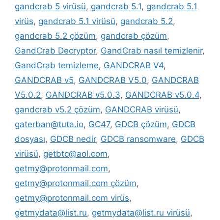
gandcrab 5 virüsü
,
gandcrab 5.1
,
gandcrab 5.1
virüs
,
gandcrab 5.1 virüsü
,
gandcrab 5.2
,
gandcrab 5.2 çözüm
,
gandcrab çözüm
,
GandCrab Decryptor
,
GandCrab nasıl temizlenir
,
GandCrab temizleme
,
GANDCRAB V4
,
GANDCRAB v5
,
GANDCRAB V5.0
,
GANDCRAB
V5.0.2
,
GANDCRAB v5.0.3
,
GANDCRAB v5.0.4
,
gandcrab v5.2 çözüm
,
GANDCRAB virüsü
,
gaterban@tuta.io
,
GC47
,
GDCB çözüm
,
GDCB
dosyası
,
GDCB nedir
,
GDCB ransomware
,
GDCB
virüsü
,
getbtc@aol.com
,
getmy@protonmail.com
,
getmy@protonmail.com çözüm
,
getmy@protonmail.com virüs
,
getmydata@list.ru
,
getmydata@list.ru virüsü
,