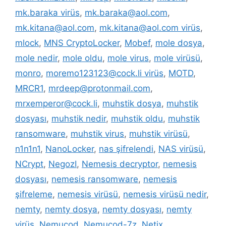
mk.baraka virüs
,
mk.baraka@aol.com
,
mk.kitana@aol.com
,
mk.kitana@aol.com virüs
,
mlock
,
MNS CryptoLocker
,
Mobef
,
mole dosya
,
mole nedir
,
mole oldu
,
mole virus
,
mole virüsü
,
monro
,
moremo123123@cock.li virüs
,
MOTD
,
MRCR1
,
mrdeep@protonmail.com
,
mrxemperor@cock.li
,
muhstik dosya
,
muhstik
dosyası
,
muhstik nedir
,
muhstik oldu
,
muhstik
ransomware
,
muhstik virus
,
muhstik virüsü
,
n1n1n1
,
NanoLocker
,
nas şifrelendi
,
NAS virüsü
,
NCrypt
,
NegozI
,
Nemesis decryptor
,
nemesis
dosyası
,
nemesis ransomware
,
nemesis
şifreleme
,
nemesis virüsü
,
nemesis virüsü nedir
,
nemty
,
nemty dosya
,
nemty dosyası
,
nemty
virüs
,
Nemucod
,
Nemucod-7z
,
Netix
,