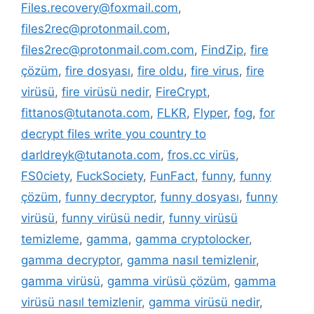
Files.recovery@foxmail.com
,
files2rec@protonmail.com
,
files2rec@protonmail.com.com
,
FindZip
,
fire
çözüm
,
fire dosyası
,
fire oldu
,
fire virus
,
fire
virüsü
,
fire virüsü nedir
,
FireCrypt
,
fittanos@tutanota.com
,
FLKR
,
Flyper
,
fog
,
for
decrypt files write you country to
darldreyk@tutanota.com
,
fros.cc virüs
,
FS0ciety
,
FuckSociety
,
FunFact
,
funny
,
funny
çözüm
,
funny decryptor
,
funny dosyası
,
funny
virüsü
,
funny virüsü nedir
,
funny virüsü
temizleme
,
gamma
,
gamma cryptolocker
,
gamma decryptor
,
gamma nasıl temizlenir
,
gamma virüsü
,
gamma virüsü çözüm
,
gamma
virüsü nasıl temizlenir
,
gamma virüsü nedir
,