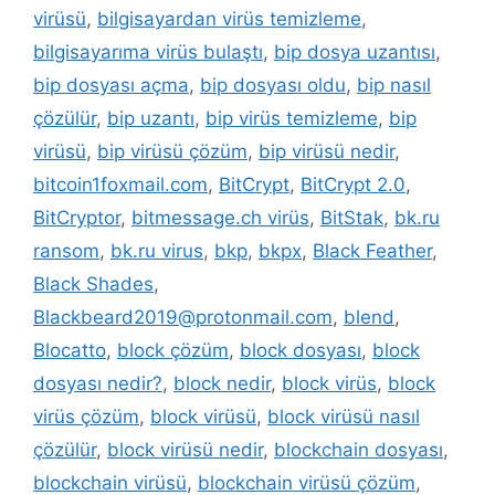
virüsü
,
bilgisayardan virüs temizleme
,
bilgisayarıma virüs bulaştı
,
bip dosya uzantısı
,
bip dosyası açma
,
bip dosyası oldu
,
bip nasıl
çözülür
,
bip uzantı
,
bip virüs temizleme
,
bip
virüsü
,
bip virüsü çözüm
,
bip virüsü nedir
,
bitcoin1foxmail.com
,
BitCrypt
,
BitCrypt 2.0
,
BitCryptor
,
bitmessage.ch virüs
,
BitStak
,
bk.ru
ransom
,
bk.ru virus
,
bkp
,
bkpx
,
Black Feather
,
Black Shades
,
Blackbeard2019@protonmail.com
,
blend
,
Blocatto
,
block çözüm
,
block dosyası
,
block
dosyası nedir?
,
block nedir
,
block virüs
,
block
virüs çözüm
,
block virüsü
,
block virüsü nasıl
çözülür
,
block virüsü nedir
,
blockchain dosyası
,
blockchain virüsü
,
blockchain virüsü çözüm
,