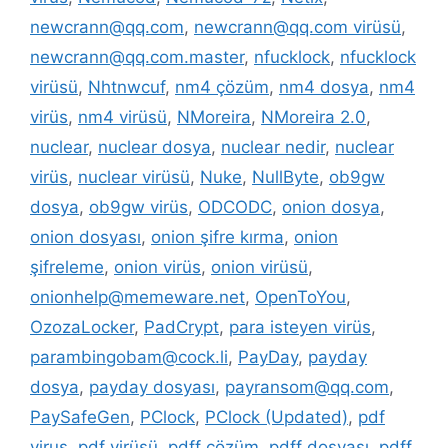
newcrann@qq.com
,
newcrann@qq.com virüsü
,
newcrann@qq.com.master
,
nfucklock
,
nfucklock
virüsü
,
Nhtnwcuf
,
nm4 çözüm
,
nm4 dosya
,
nm4
virüs
,
nm4 virüsü
,
NMoreira
,
NMoreira 2.0
,
nuclear
,
nuclear dosya
,
nuclear nedir
,
nuclear
virüs
,
nuclear virüsü
,
Nuke
,
NullByte
,
ob9gw
dosya
,
ob9gw virüs
,
ODCODC
,
onion dosya
,
onion dosyası
,
onion şifre kırma
,
onion
şifreleme
,
onion virüs
,
onion virüsü
,
onionhelp@memeware.net
,
OpenToYou
,
OzozaLocker
,
PadCrypt
,
para isteyen virüs
,
parambingobam@cock.li
,
PayDay
,
payday
dosya
,
payday dosyası
,
payransom@qq.com
,
PaySafeGen
,
PClock
,
PClock (Updated)
,
pdf
virus
,
pdf virüsü
,
pdff çözüm
,
pdff dosyası
,
pdff