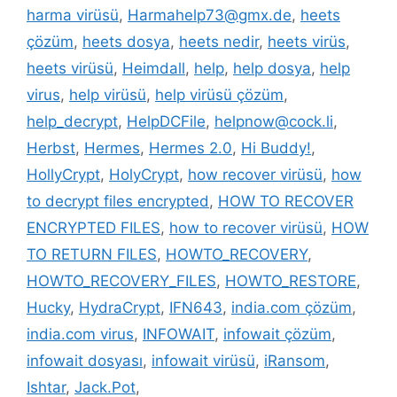
harma virüsü
,
Harmahelp73@gmx.de
,
heets
çözüm
,
heets dosya
,
heets nedir
,
heets virüs
,
heets virüsü
,
Heimdall
,
help
,
help dosya
,
help
virus
,
help virüsü
,
help virüsü çözüm
,
help_decrypt
,
HelpDCFile
,
helpnow@cock.li
,
Herbst
,
Hermes
,
Hermes 2.0
,
Hi Buddy!
,
HollyCrypt
,
HolyCrypt
,
how recover virüsü
,
how
to decrypt files encrypted
,
HOW TO RECOVER
ENCRYPTED FILES
,
how to recover virüsü
,
HOW
TO RETURN FILES
,
HOWTO_RECOVERY
,
HOWTO_RECOVERY_FILES
,
HOWTO_RESTORE
,
Hucky
,
HydraCrypt
,
IFN643
,
india.com çözüm
,
india.com virus
,
INFOWAIT
,
infowait çözüm
,
infowait dosyası
,
infowait virüsü
,
iRansom
,
Ishtar
,
Jack.Pot
,