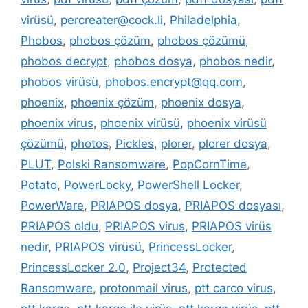
virüsü
,
percreater@cock.li
,
Philadelphia
,
Phobos
,
phobos çözüm
,
phobos çözümü
,
phobos decrypt
,
phobos dosya
,
phobos nedir
,
phobos virüsü
,
phobos.encrypt@qq.com
,
phoenix
,
phoenix çözüm
,
phoenix dosya
,
phoenix virus
,
phoenix virüsü
,
phoenix virüsü
çözümü
,
photos
,
Pickles
,
plorer
,
plorer dosya
,
PLUT
,
Polski Ransomware
,
PopCornTime
,
Potato
,
PowerLocky
,
PowerShell Locker
,
PowerWare
,
PRIAPOS dosya
,
PRIAPOS dosyası
,
PRIAPOS oldu
,
PRIAPOS virus
,
PRIAPOS virüs
nedir
,
PRIAPOS virüsü
,
PrincessLocker
,
PrincessLocker 2.0
,
Project34
,
Protected
Ransomware
,
protonmail virus
,
ptt carco virus
,