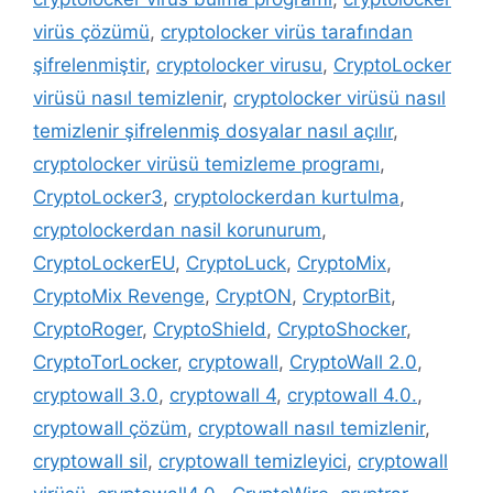
virüs çözümü
,
cryptolocker virüs tarafından
şifrelenmiştir
,
cryptolocker virusu
,
CryptoLocker
virüsü nasıl temizlenir
,
cryptolocker virüsü nasıl
temizlenir şifrelenmiş dosyalar nasıl açılır
,
cryptolocker virüsü temizleme programı
,
CryptoLocker3
,
cryptolockerdan kurtulma
,
cryptolockerdan nasil korunurum
,
CryptoLockerEU
,
CryptoLuck
,
CryptoMix
,
CryptoMix Revenge
,
CryptON
,
CryptorBit
,
CryptoRoger
,
CryptoShield
,
CryptoShocker
,
CryptoTorLocker
,
cryptowall
,
CryptoWall 2.0
,
cryptowall 3.0
,
cryptowall 4
,
cryptowall 4.0.
,
cryptowall çözüm
,
cryptowall nasıl temizlenir
,
cryptowall sil
,
cryptowall temizleyici
,
cryptowall