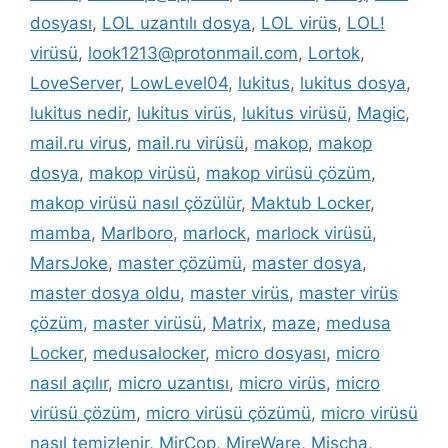
dosyası
,
LOL uzantılı dosya
,
LOL virüs
,
LOL!
virüsü
,
look1213@protonmail.com
,
Lortok
,
LoveServer
,
LowLevel04
,
lukitus
,
lukitus dosya
,
lukitus nedir
,
lukitus virüs
,
lukitus virüsü
,
Magic
,
mail.ru virus
,
mail.ru virüsü
,
makop
,
makop
dosya
,
makop virüsü
,
makop virüsü çözüm
,
makop virüsü nasıl çözülür
,
Maktub Locker
,
mamba
,
Marlboro
,
marlock
,
marlock virüsü
,
MarsJoke
,
master çözümü
,
master dosya
,
master dosya oldu
,
master virüs
,
master virüs
çözüm
,
master virüsü
,
Matrix
,
maze
,
medusa
Locker
,
medusalocker
,
micro dosyası
,
micro
nasıl açılır
,
micro uzantısı
,
micro virüs
,
micro
virüsü çözüm
,
micro virüsü çözümü
,
micro virüsü
nasıl temizlenir
,
MirCop
,
MireWare
,
Mischa
,