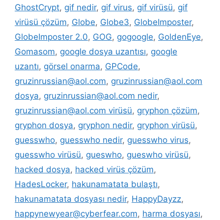
GhostCrypt
,
gif nedir
,
gif virus
,
gif virüsü
,
gif
virüsü çözüm
,
Globe
,
Globe3
,
GlobeImposter
,
GlobeImposter 2.0
,
GOG
,
gogoogle
,
GoldenEye
,
Gomasom
,
google dosya uzantısı
,
google
uzantı
,
görsel onarma
,
GPCode
,
gruzinrussian@aol.com
,
gruzinrussian@aol.com
dosya
,
gruzinrussian@aol.com nedir
,
gruzinrussian@aol.com virüsü
,
gryphon çözüm
,
gryphon dosya
,
gryphon nedir
,
gryphon virüsü
,
guesswho
,
guesswho nedir
,
guesswho virus
,
guesswho virüsü
,
gueswho
,
gueswho virüsü
,
hacked dosya
,
hacked virüs çözüm
,
HadesLocker
,
hakunamatata bulaştı
,
hakunamatata dosyası nedir
,
HappyDayzz
,
happynewyear@cyberfear.com
,
harma dosyası
,