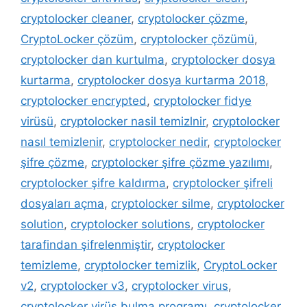
cryptolocker cleaner
,
cryptolocker çözme
,
CryptoLocker çözüm
,
cryptolocker çözümü
,
cryptolocker dan kurtulma
,
cryptolocker dosya
kurtarma
,
cryptolocker dosya kurtarma 2018
,
cryptolocker encrypted
,
cryptolocker fidye
virüsü
,
cryptolocker nasil temizlnir
,
cryptolocker
nasıl temizlenir
,
cryptolocker nedir
,
cryptolocker
şifre çözme
,
cryptolocker şifre çözme yazılımı
,
cryptolocker şifre kaldırma
,
cryptolocker şifreli
dosyaları açma
,
cryptolocker silme
,
cryptolocker
solution
,
cryptolocker solutions
,
cryptolocker
tarafindan şifrelenmiştir
,
cryptolocker
temizleme
,
cryptolocker temizlik
,
CryptoLocker
v2
,
cryptolocker v3
,
cryptolocker virus
,
cryptolocker virüs bulma programı
,
cryptolocker