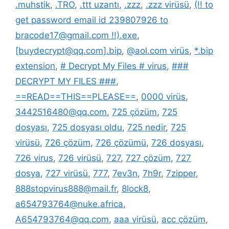
.muhstik
,
.TRO
,
.ttt uzantı
,
.zzz
,
.zzz virüsü
,
(!! to
get password email id 239807926 to
bracode17@gmail.com !!).exe
,
[buydecrypt@qq.com].bip
,
@aol.com virüs
,
*.bip
extension
,
# Decrypt My Files # virus
,
###
DECRYPT MY FILES ###
,
==READ==THIS==PLEASE==
,
0000 virüs
,
3442516480@qq.com
,
725 çözüm
,
725
dosyası
,
725 dosyası oldu
,
725 nedir
,
725
virüsü
,
726 çözüm
,
726 çözümü
,
726 dosyası
,
726 virus
,
726 virüsü
,
727
,
727 çözüm
,
727
dosya
,
727 virüsü
,
777
,
7ev3n
,
7h9r
,
7zipper
,
888stopvirus888@mail.fr
,
8lock8
,
a654793764@nuke.africa
,
A654793764@qq.com
,
aaa virüsü
,
acc çözüm
,