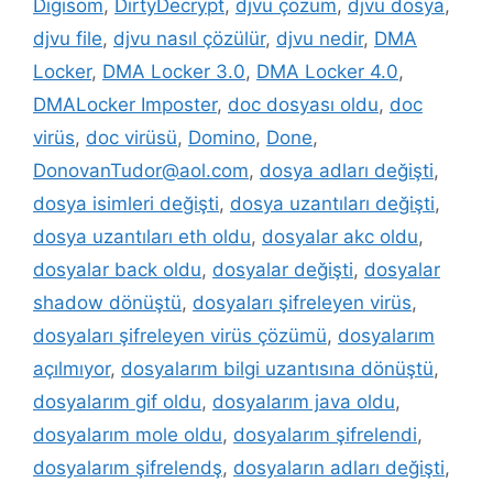
Digisom
,
DirtyDecrypt
,
djvu çözüm
,
djvu dosya
,
djvu file
,
djvu nasıl çözülür
,
djvu nedir
,
DMA
Locker
,
DMA Locker 3.0
,
DMA Locker 4.0
,
DMALocker Imposter
,
doc dosyası oldu
,
doc
virüs
,
doc virüsü
,
Domino
,
Done
,
DonovanTudor@aol.com
,
dosya adları değişti
,
dosya isimleri değişti
,
dosya uzantıları değişti
,
dosya uzantıları eth oldu
,
dosyalar akc oldu
,
dosyalar back oldu
,
dosyalar değişti
,
dosyalar
shadow dönüştü
,
dosyaları şifreleyen virüs
,
dosyaları şifreleyen virüs çözümü
,
dosyalarım
açılmıyor
,
dosyalarım bilgi uzantısına dönüştü
,
dosyalarım gif oldu
,
dosyalarım java oldu
,
dosyalarım mole oldu
,
dosyalarım şifrelendi
,
dosyalarım şifrelendş
,
dosyaların adları değişti
,