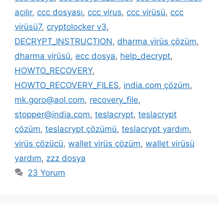
açılır
,
ccc dosyası
,
ccc virus
,
ccc virüsü
,
ccc
virüsü7
,
cryptolocker v3
,
DECRYPT_INSTRUCTION
,
dharma virüs çözüm
,
dharma virüsü
,
ecc dosya
,
help_decrypt
,
HOWTO_RECOVERY
,
HOWTO_RECOVERY_FILES
,
india.com çözüm
,
mk.goro@aol.com
,
recovery_file
,
stopper@india.com
,
teslacrypt
,
teslacrypt
çözüm
,
teslacrypt çözümü
,
teslacrypt yardım
,
virüs çözücü
,
wallet virüs çözüm
,
wallet virüsü
yardım
,
zzz dosya
23 Yorum