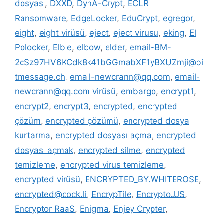
dosyası
,
DXXD
,
DynA-Crypt
,
ECLR
Ransomware
,
EdgeLocker
,
EduCrypt
,
egregor
,
eight
,
eight virüsü
,
eject
,
eject virusu
,
eking
,
El
Polocker
,
Elbie
,
elbow
,
elder
,
email-BM-
2cSz97HV6KCdk8k41bGGmabXF1yBXUZmji@bi
tmessage.ch
,
email-newcrann@qq.com
,
email-
newcrann@qq.com virüsü
,
embargo
,
encrypt1
,
encrypt2
,
encrypt3
,
encrypted
,
encrypted
çözüm
,
encrypted çözümü
,
encrypted dosya
kurtarma
,
encrypted dosyası açma
,
encrypted
dosyası açmak
,
encrypted silme
,
encrypted
temizleme
,
encrypted virus temizleme
,
encrypted virüsü
,
ENCRYPTED_BY.WHITEROSE
,
encrypted@cock.li
,
EncrypTile
,
EncryptoJJS
,
Encryptor RaaS
,
Enigma
,
Enjey Crypter
,