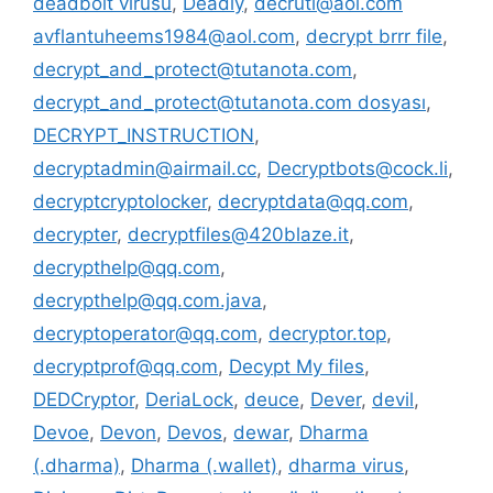
deadbolt virüsü
,
Deadly
,
decruti@aol.com
avflantuheems1984@aol.com
,
decrypt brrr file
,
decrypt_and_protect@tutanota.com
,
decrypt_and_protect@tutanota.com dosyası
,
DECRYPT_INSTRUCTION
,
decryptadmin@airmail.cc
,
Decryptbots@cock.li
,
decryptcryptolocker
,
decryptdata@qq.com
,
decrypter
,
decryptfiles@420blaze.it
,
decrypthelp@qq.com
,
decrypthelp@qq.com.java
,
decryptoperator@qq.com
,
decryptor.top
,
decryptprof@qq.com
,
Decypt My files
,
DEDCryptor
,
DeriaLock
,
deuce
,
Dever
,
devil
,
Devoe
,
Devon
,
Devos
,
dewar
,
Dharma
(.dharma)
,
Dharma (.wallet)
,
dharma virus
,