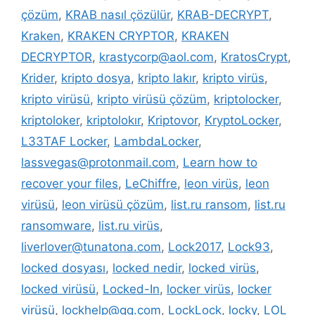
çözüm
,
KRAB nasıl çözülür
,
KRAB-DECRYPT
,
Kraken
,
KRAKEN CRYPTOR
,
KRAKEN
DECRYPTOR
,
krastycorp@aol.com
,
KratosCrypt
,
Krider
,
kripto dosya
,
kripto lakır
,
kripto virüs
,
kripto virüsü
,
kripto virüsü çözüm
,
kriptolocker
,
kriptoloker
,
kriptolokır
,
Kriptovor
,
KryptoLocker
,
L33TAF Locker
,
LambdaLocker
,
lassvegas@protonmail.com
,
Learn how to
recover your files
,
LeChiffre
,
leon virüs
,
leon
virüsü
,
leon virüsü çözüm
,
list.ru ransom
,
list.ru
ransomware
,
list.ru virüs
,
liverlover@tunatona.com
,
Lock2017
,
Lock93
,
locked dosyası
,
locked nedir
,
locked virüs
,
locked virüsü
,
Locked-In
,
locker virüs
,
locker
virüsü
,
lockhelp@qq.com
,
LockLock
,
locky
,
LOL