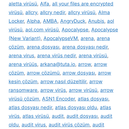
aletta virüsü
,
Alfa
,
all your files are encrypted
virüsü
,
allcry
,
allcry nedir
,
allcry virüsü
,
Alma
Locker
,
Alpha
,
AMBA
,
AngryDuck
,
Anubis
,
aol
virüsü
,
aol.com virüsü
,
Apocalypse
,
Apocalypse
(New Variant)
,
ApocalypseVM
,
arena
,
arena
çözüm
,
arena dosyası
,
arena dosyası nedir
,
arena virus
,
arena virüs nedir
,
arena virüsü
,
arena virüüs
,
arkana@tuta.io
,
arrow
,
arrow
çözüm
,
arrow çözümü
,
arrow dosyası
,
arrow
kesin çözüm
,
arrow nasıl düzeltilir
,
arrow
ransomware
,
arrow virüs
,
arrow virüsü
,
arrow
virüsü çözüm
,
ASN1 Encoder
,
atlas dosyası
,
atlas dosyası nedir
,
atlas dosyası oldu
,
atlas
virüs
,
atlas virüsü
,
audit
,
audit dosyası
,
audit
oldu
,
audit virus
,
audit virüs çözüm
,
audit