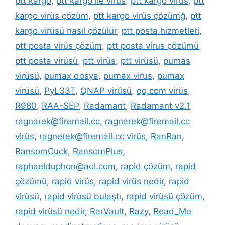
ptt kargo
,
ptt kargo ile virüs
,
ptt kargo virüs
,
ptt
kargo virüs çözüm
,
ptt kargo virüs çözümğ
,
ptt
kargo virüsü nasıl çözülür
,
ptt posta hizmetleri
,
ptt posta virüs çözüm
,
ptt posta virus çözümü
,
ptt posta virüsü
,
ptt virüs
,
ptt virüsü
,
pumas
virüsü
,
pumax dosya
,
pumax virus
,
pumax
virüsü
,
PyL33T
,
QNAP virüsü
,
qq.com virüs
,
R980
,
RAA-SEP
,
Radamant
,
Radamant v2.1
,
ragnarek@firemail.cc
,
ragnarek@firemail.cc
virüs
,
ragnerek@firemail.cc virüs
,
RanRan
,
RansomCuck
,
RansomPlus
,
raphaelduphon@aol.com
,
rapid çözüm
,
rapid
çözümü
,
rapid virüs
,
rapid virüs nedir
,
rapid
virüsü
,
rapid virüsü bulaştı
,
rapid virüsü çözüm
,
rapid virüsü nedir
,
RarVault
,
Razy
,
Read_Me