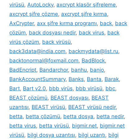
virüsü
,
AutoLocky
,
axcrypt klasör şifreleme
,
axcrypt şifre çözme
,
axcrypt şifre kırma
,
AxCrypter
,
axx şifre kırma programı
,
back
,
back
çözüm
,
back dosyası nedir
,
back virus
,
back
virüs çözüm
,
back virüsü
,
back3data@india.com
,
backmydata@list.ru
,
backtonormal@foxmail.com
,
BadBlock
,
BadEncript
,
Bandarchor
,
banhu
,
banjo
,
BankAccountSummary
,
Banks
,
Banta
,
Barak
,
Bart
,
Bart v2.0
,
bbb virüs
,
bbb virüsü
,
bbc
,
BEAST çözümü
,
BEAST dosyası
,
BEAST
uzantısı
,
BEAST virüsü
,
BEAST virüsü nedir
,
betta
,
betta çözümü
,
betta dosya
,
betta nedir
,
betta virus
,
betta virüsü
,
bigmir.net
,
bigmir.net
virüsü
,
bilgi dosya uzantısı
,
bilgi uzantı
,
bilgi