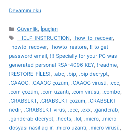
Devamını oku
Kategoriler
Güvenlik
,
İpuçları
Etiketler
_HELP_INSTRUCTION
,
_how_to_recover
,
_howto_recover
,
_howto_restore
,
!! to get
password email
,
!!! Specially for your PC was
generated personal RSA-4096 KEY
,
!readme
,
!RESTORE_FİLES!
,
.abc
,
.bip
,
.bip decrypt
,
.CAAOC
,
.CAAOC çözüm
,
.CAAOC virüsü
,
.ccc
,
.com çözüm
,
.com uzantı
,
.com virüsü
,
.combo
,
.CRABSLKT
,
.CRABSLKT çözüm
,
.CRABSLKT
nedir
,
.CRABSLKT virüs
,
.ecc
,
.exx
,
.gandcrab
,
.gandcrab decrypt
,
.heets
,
.lol
,
.micro
,
.micro
dosyası nasıl açılır
,
.micro uzantı
,
.micro virüsü
,