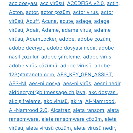
acc dosyası
,
acc virüsü
,
ACCDFISA v2.0
,
actin
,
Acton
,
actor
,
actor çözüm
,
actor virus
,
actor
virüsü
,
Acuff
,
Acuna
,
acute
,
adage
,
adage
virüsü
,
Adair
,
Adame
,
adame virus
,
adame
virüsü
,
AdamLocker
,
adobe
,
adobe çözüm
,
adobe decrypt
,
adobe dosyası nedir
,
adobe
nasıl çözülür
,
adobe şifreleme
,
adobe virüs
,
adobe virüs çözümü
,
adobe virüsü
,
adobe-
123@tutanota.com
,
AES_KEY_GEN_ASSIST
,
AES-NI
,
aes-ni dosya
,
aes-ni virüs
,
aesni nedir
,
aiddecrypt@bitmessage.ch.java
,
akc dosyası
,
akc şifreleme
,
akc virüsü
,
akira
,
Al-Namrood
,
Al-Namrood 2.0
,
Alcatraz
,
aleta ransom
,
aleta
ransomware
,
aleta ransomware çözüm
,
aleta
virüsü
,
aleta virüsü çözüm
,
aleta virüsü nedir
,