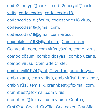
code2uncrypt@cock.li
,
code2uncrypt@cock.li
virüs
,
codescodes
,
codescodes18
,
codescodes18 çözüm
,
codescodes18 virus
,
codescodes18@gmail.com
,
codescodes18@gmail.com virüsü
,
cogonkilsloc1985@aol.com
,
Coin Locker
,
CoinVault
,
com
,
com virüs çözüm
,
combi virus
,
combo çözüm
,
combo dosyası
,
combo uzantı
,
combo virüsü
,
Comrade Circle
,
contreavilli1974@aol
,
Coverton
,
crab dosyası
,
crab uzantı
,
crab virüsü
,
crab virüsü temizleme
,
crab virüsü temizlik
,
crannbest@foxmail.com
,
crannbest@foxmail.com virüs
,
crannbest@foxmail.com virüsü
,
Cripton
,
CrptXXX
,
Cryakl
,
CryFile
,
CryLocker
,
CrypMic
,