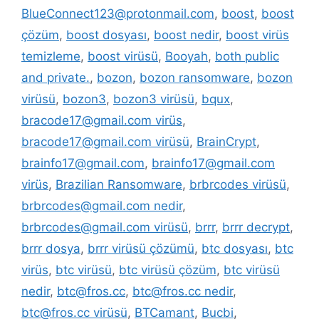
BlueConnect123@protonmail.com
,
boost
,
boost
çözüm
,
boost dosyası
,
boost nedir
,
boost virüs
temizleme
,
boost virüsü
,
Booyah
,
both public
and private.
,
bozon
,
bozon ransomware
,
bozon
virüsü
,
bozon3
,
bozon3 virüsü
,
bqux
,
bracode17@gmail.com virüs
,
bracode17@gmail.com virüsü
,
BrainCrypt
,
brainfo17@gmail.com
,
brainfo17@gmail.com
virüs
,
Brazilian Ransomware
,
brbrcodes virüsü
,
brbrcodes@gmail.com nedir
,
brbrcodes@gmail.com virüsü
,
brrr
,
brrr decrypt
,
brrr dosya
,
brrr virüsü çözümü
,
btc dosyası
,
btc
virüs
,
btc virüsü
,
btc virüsü çözüm
,
btc virüsü
nedir
,
btc@fros.cc
,
btc@fros.cc nedir
,
btc@fros.cc virüsü
,
BTCamant
,
Bucbi
,