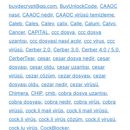
buydecrypt@qq.com
,
BuyUnlockCode
,
CAAOC
nasıl
,
CAAOC nedir
,
CAAOC virüsü temizleme
,
Caleb
,
Cales
,
Caley
,
calix
,
Calle
,
Calum
,
Calvo
,
Cancer
,
CAPITAL
,
ccc dosya
,
ccc dosya
uzantısı
,
ccc dosyasi nasıl açılır
,
ccc virus
,
ccc
virüsü
,
Cerber 2.0
,
Cerber 3.0
,
Cerber 4.0 / 5.0
,
CerberTear
,
cesar
,
cesar dosya nedir
,
cesar
dosyası
,
cesar oldu
,
cesar uzantısı
,
cesar
virüsü
,
cezar çözüm
,
cezar dosyası
,
cezar
dosyası oldu
,
cezar nedir
,
cezar virüsü
,
Chimera
,
CHIP
,
cmb
,
cobra dosya uzantısı
,
cobra dosyası
,
cobra nedir
,
cobra virüs
,
cobra
virüsü
,
cock.li mail virüs
,
cock.li mail virüsü
,
cock.li virüs
,
cock.li virüs çözüm
,
cock.li virusü
,
cock.lu virüs
,
CockBlocker
,