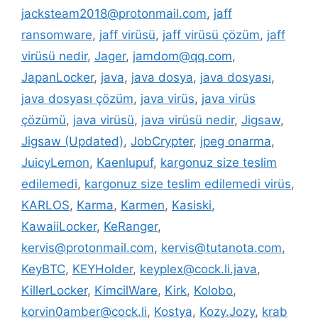
jacksteam2018@protonmail.com
,
jaff
ransomware
,
jaff virüsü
,
jaff virüsü çözüm
,
jaff
virüsü nedir
,
Jager
,
jamdom@qq.com
,
JapanLocker
,
java
,
java dosya
,
java dosyası
,
java dosyası çözüm
,
java virüs
,
java virüs
çözümü
,
java virüsü
,
java virüsü nedir
,
Jigsaw
,
Jigsaw (Updated)
,
JobCrypter
,
jpeg onarma
,
JuicyLemon
,
Kaenlupuf
,
kargonuz size teslim
edilemedi
,
kargonuz size teslim edilemedi virüs
,
KARLOS
,
Karma
,
Karmen
,
Kasiski
,
KawaiiLocker
,
KeRanger
,
kervis@protonmail.com
,
kervis@tutanota.com
,
KeyBTC
,
KEYHolder
,
keyplex@cock.li.java
,
KillerLocker
,
KimcilWare
,
Kirk
,
Kolobo
,
korvin0amber@cock.li
,
Kostya
,
Kozy.Jozy
,
krab