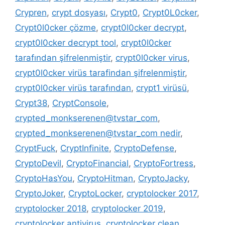
Crypren
,
crypt dosyası
,
Crypt0
,
Crypt0L0cker
,
Crypt0l0cker çözme
,
crypt0l0cker decrypt
,
crypt0l0cker decrypt tool
,
crypt0l0cker
tarafından şifrelenmiştir
,
crypt0l0cker virus
,
crypt0l0cker virüs tarafindan şifrelenmiştir
,
crypt0l0cker virüs tarafından
,
crypt1 virüsü
,
Crypt38
,
CryptConsole
,
crypted_monkserenen@tvstar_com
,
crypted_monkserenen@tvstar_com nedir
,
CryptFuck
,
CryptInfinite
,
CryptoDefense
,
CryptoDevil
,
CryptoFinancial
,
CryptoFortress
,
CryptoHasYou
,
CryptoHitman
,
CryptoJacky
,
CryptoJoker
,
CryptoLocker
,
cryptolocker 2017
,
cryptolocker 2018
,
cryptolocker 2019
,
cryptolocker antivirus
,
cryptolocker clean
,