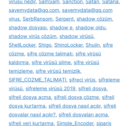
virüsü nedir
,
SamSam
,
Sanction
,
Satan
,
Satana
,
savemydata@qq.com
,
savemydata@qq.com
virus
,
SerbRansom
,
Serpent
,
shadow çözüm
,
shadow dosyası
,
shadow e
,
shadow oldu
,
shadow virüs çözüm
,
shadow virüsü
,
ShellLocker
,
Shigo
,
ShinoLocker
,
Shujin
,
şifre
çözme
,
şifre çözme talimatı
,
şifre virüsü
kaldırma
,
şifre virüsü silme
,
şifre virüsü
temizleme
,
şifre virüsü temizlik
,
SIFRE_COZME_TALIMATI
,
şifreci virüs
,
şifreleme
virüsü
,
şifreleme virüsü 2019
,
şifreli dosya
,
şifreli dosya açma
,
şifreli dosya çözme
,
şifreli
dosya kurtarma
,
şifreli dosya nasıl açılır
,
şifreli
dosyalar nasıl açılır?
,
şifreli dosyaları açma
,
şifreli veri kurtarma
,
Simple_Encoder
,
sipariş