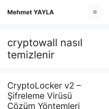
İçeriğe
atla
Mehmet YAYLA
Menü
cryptowall nasıl
temizlenir
CryptoLocker v2 –
Şifreleme Virüsü
Çözüm Yöntemleri