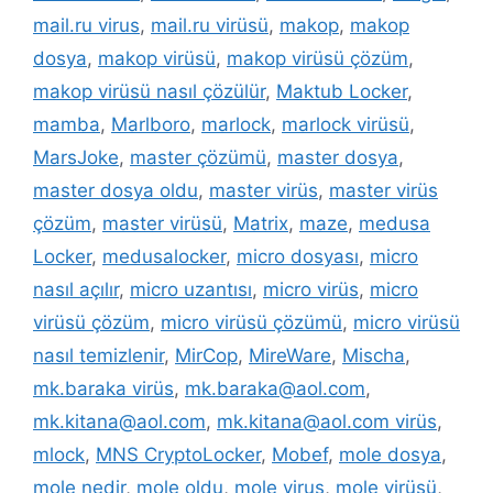
mail.ru virus
,
mail.ru virüsü
,
makop
,
makop
dosya
,
makop virüsü
,
makop virüsü çözüm
,
makop virüsü nasıl çözülür
,
Maktub Locker
,
mamba
,
Marlboro
,
marlock
,
marlock virüsü
,
MarsJoke
,
master çözümü
,
master dosya
,
master dosya oldu
,
master virüs
,
master virüs
çözüm
,
master virüsü
,
Matrix
,
maze
,
medusa
Locker
,
medusalocker
,
micro dosyası
,
micro
nasıl açılır
,
micro uzantısı
,
micro virüs
,
micro
virüsü çözüm
,
micro virüsü çözümü
,
micro virüsü
nasıl temizlenir
,
MirCop
,
MireWare
,
Mischa
,
mk.baraka virüs
,
mk.baraka@aol.com
,
mk.kitana@aol.com
,
mk.kitana@aol.com virüs
,
mlock
,
MNS CryptoLocker
,
Mobef
,
mole dosya
,
mole nedir
,
mole oldu
,
mole virus
,
mole virüsü
,