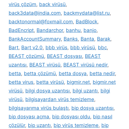
virüs çözüm
,
back virüsü
,
back3data@india.com
,
backmydata@list.ru
,
backtonormal@foxmail.com
,
BadBlock
,
BadEncript
,
Bandarchor
,
banhu
,
banjo
,
BankAccountSummary
,
Banks
,
Banta
,
Barak
,
Bart
,
Bart v2.0
,
bbb virüs
,
bbb virüsü
,
bbc
,
BEAST çözümü
,
BEAST dosyası
,
BEAST
uzantısı
,
BEAST virüsü
,
BEAST virüsü nedir
,
betta
,
betta çözümü
,
betta dosya
,
betta nedir
,
betta virus
,
betta virüsü
,
bigmir.net
,
bigmir.net
virüsü
,
bilgi dosya uzantısı
,
bilgi uzantı
,
bilgi
virüsü
,
bilgisayardan virüs temizleme
,
bilgisayarıma virüs bulaştı
,
bip dosya uzantısı
,
bip dosyası açma
,
bip dosyası oldu
,
bip nasıl
çözülür
,
bip uzantı
,
bip virüs temizleme
,
bip