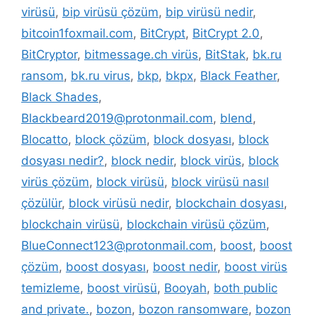
virüsü
,
bip virüsü çözüm
,
bip virüsü nedir
,
bitcoin1foxmail.com
,
BitCrypt
,
BitCrypt 2.0
,
BitCryptor
,
bitmessage.ch virüs
,
BitStak
,
bk.ru
ransom
,
bk.ru virus
,
bkp
,
bkpx
,
Black Feather
,
Black Shades
,
Blackbeard2019@protonmail.com
,
blend
,
Blocatto
,
block çözüm
,
block dosyası
,
block
dosyası nedir?
,
block nedir
,
block virüs
,
block
virüs çözüm
,
block virüsü
,
block virüsü nasıl
çözülür
,
block virüsü nedir
,
blockchain dosyası
,
blockchain virüsü
,
blockchain virüsü çözüm
,
BlueConnect123@protonmail.com
,
boost
,
boost
çözüm
,
boost dosyası
,
boost nedir
,
boost virüs
temizleme
,
boost virüsü
,
Booyah
,
both public
and private.
,
bozon
,
bozon ransomware
,
bozon