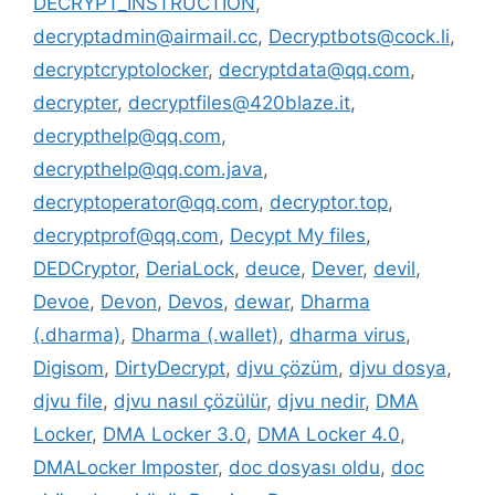
DECRYPT_INSTRUCTION
,
decryptadmin@airmail.cc
,
Decryptbots@cock.li
,
decryptcryptolocker
,
decryptdata@qq.com
,
decrypter
,
decryptfiles@420blaze.it
,
decrypthelp@qq.com
,
decrypthelp@qq.com.java
,
decryptoperator@qq.com
,
decryptor.top
,
decryptprof@qq.com
,
Decypt My files
,
DEDCryptor
,
DeriaLock
,
deuce
,
Dever
,
devil
,
Devoe
,
Devon
,
Devos
,
dewar
,
Dharma
(.dharma)
,
Dharma (.wallet)
,
dharma virus
,
Digisom
,
DirtyDecrypt
,
djvu çözüm
,
djvu dosya
,
djvu file
,
djvu nasıl çözülür
,
djvu nedir
,
DMA
Locker
,
DMA Locker 3.0
,
DMA Locker 4.0
,
DMALocker Imposter
,
doc dosyası oldu
,
doc