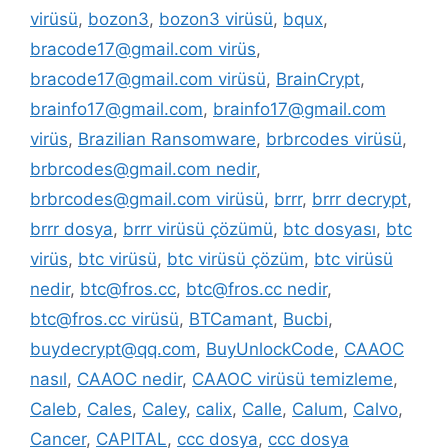
virüsü
,
bozon3
,
bozon3 virüsü
,
bqux
,
bracode17@gmail.com virüs
,
bracode17@gmail.com virüsü
,
BrainCrypt
,
brainfo17@gmail.com
,
brainfo17@gmail.com
virüs
,
Brazilian Ransomware
,
brbrcodes virüsü
,
brbrcodes@gmail.com nedir
,
brbrcodes@gmail.com virüsü
,
brrr
,
brrr decrypt
,
brrr dosya
,
brrr virüsü çözümü
,
btc dosyası
,
btc
virüs
,
btc virüsü
,
btc virüsü çözüm
,
btc virüsü
nedir
,
btc@fros.cc
,
btc@fros.cc nedir
,
btc@fros.cc virüsü
,
BTCamant
,
Bucbi
,
buydecrypt@qq.com
,
BuyUnlockCode
,
CAAOC
nasıl
,
CAAOC nedir
,
CAAOC virüsü temizleme
,
Caleb
,
Cales
,
Caley
,
calix
,
Calle
,
Calum
,
Calvo
,
Cancer
,
CAPITAL
,
ccc dosya
,
ccc dosya