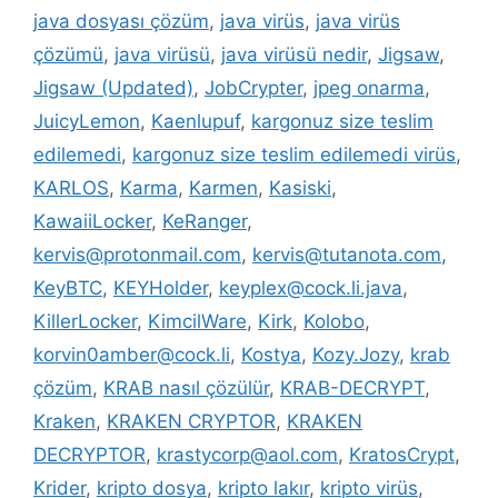
java dosyası çözüm
,
java virüs
,
java virüs
çözümü
,
java virüsü
,
java virüsü nedir
,
Jigsaw
,
Jigsaw (Updated)
,
JobCrypter
,
jpeg onarma
,
JuicyLemon
,
Kaenlupuf
,
kargonuz size teslim
edilemedi
,
kargonuz size teslim edilemedi virüs
,
KARLOS
,
Karma
,
Karmen
,
Kasiski
,
KawaiiLocker
,
KeRanger
,
kervis@protonmail.com
,
kervis@tutanota.com
,
KeyBTC
,
KEYHolder
,
keyplex@cock.li.java
,
KillerLocker
,
KimcilWare
,
Kirk
,
Kolobo
,
korvin0amber@cock.li
,
Kostya
,
Kozy.Jozy
,
krab
çözüm
,
KRAB nasıl çözülür
,
KRAB-DECRYPT
,
Kraken
,
KRAKEN CRYPTOR
,
KRAKEN
DECRYPTOR
,
krastycorp@aol.com
,
KratosCrypt
,
Krider
,
kripto dosya
,
kripto lakır
,
kripto virüs
,