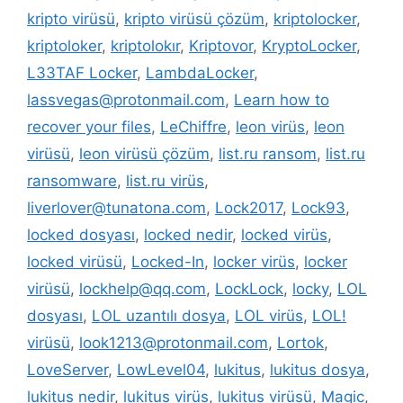
kripto virüsü
,
kripto virüsü çözüm
,
kriptolocker
,
kriptoloker
,
kriptolokır
,
Kriptovor
,
KryptoLocker
,
L33TAF Locker
,
LambdaLocker
,
lassvegas@protonmail.com
,
Learn how to
recover your files
,
LeChiffre
,
leon virüs
,
leon
virüsü
,
leon virüsü çözüm
,
list.ru ransom
,
list.ru
ransomware
,
list.ru virüs
,
liverlover@tunatona.com
,
Lock2017
,
Lock93
,
locked dosyası
,
locked nedir
,
locked virüs
,
locked virüsü
,
Locked-In
,
locker virüs
,
locker
virüsü
,
lockhelp@qq.com
,
LockLock
,
locky
,
LOL
dosyası
,
LOL uzantılı dosya
,
LOL virüs
,
LOL!
virüsü
,
look1213@protonmail.com
,
Lortok
,
LoveServer
,
LowLevel04
,
lukitus
,
lukitus dosya
,
lukitus nedir
,
lukitus virüs
,
lukitus virüsü
,
Magic
,