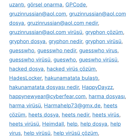
uzantı
,
görsel onarma
,
GPCode
,
gruzinrussian@aol.com
,
gruzinrussian@aol.com
dosya
,
gruzinrussian@aol.com nedir
,
gruzinrussian@aol.com virüsü
,
gryphon çözüm
,
gryphon dosya
,
gryphon nedir
,
gryphon virüsü
,
guesswho
,
guesswho nedir
,
guesswho virus
,
guesswho virüsü
,
gueswho
,
gueswho virüsü
,
hacked dosya
,
hacked virüs çözüm
,
HadesLocker
,
hakunamatata bulaştı
,
hakunamatata dosyası nedir
,
HappyDayzz
,
happynewyear@cyberfear.com
,
harma dosyası
,
harma virüsü
,
Harmahelp73@gmx.de
,
heets
çözüm
,
heets dosya
,
heets nedir
,
heets virüs
,
heets virüsü
,
Heimdall
,
help
,
help dosya
,
help
virus
,
help virüsü
,
help virüsü çözüm
,