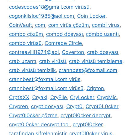
codescodes18@gmail.com virüsü
,
cogonkilsloc1985@aol.com
,
Coin Locker
,
CoinVault
,
com
,
com virüs çözüm
,
combi virus
,
combo çözüm
,
combo dosyası
,
combo uzantı
,
combo virüsü
,
Comrade Circle
,
contreavilli1974@aol
,
Coverton
,
crab dosyası
,
crab uzantı
,
crab virüsü
,
crab virüsü temizleme
,
crab virüsü temizlik
,
crannbest@foxmail.com
,
crannbest@foxmail.com virüs
,
crannbest@foxmail.com virüsü
,
Cripton
,
CrptXXX
,
Cryakl
,
CryFile
,
CryLocker
,
CrypMic
,
Crypren
,
crypt dosyası
,
Crypt0
,
Crypt0L0cker
,
Crypt0l0cker çözme
,
crypt0l0cker decrypt
,
crypt0l0cker decrypt tool
,
crypt0l0cker
tarafından şifrelenmiştir
,
crypt0l0cker virus
,