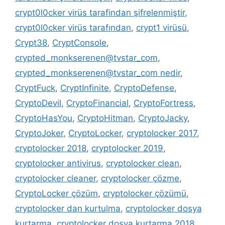
crypt0l0cker virüs tarafindan şifrelenmiştir
,
crypt0l0cker virüs tarafından
,
crypt1 virüsü
,
Crypt38
,
CryptConsole
,
crypted_monkserenen@tvstar_com
,
crypted_monkserenen@tvstar_com nedir
,
CryptFuck
,
CryptInfinite
,
CryptoDefense
,
CryptoDevil
,
CryptoFinancial
,
CryptoFortress
,
CryptoHasYou
,
CryptoHitman
,
CryptoJacky
,
CryptoJoker
,
CryptoLocker
,
cryptolocker 2017
,
cryptolocker 2018
,
cryptolocker 2019
,
cryptolocker antivirus
,
cryptolocker clean
,
cryptolocker cleaner
,
cryptolocker çözme
,
CryptoLocker çözüm
,
cryptolocker çözümü
,
cryptolocker dan kurtulma
,
cryptolocker dosya
kurtarma
,
cryptolocker dosya kurtarma 2018
,