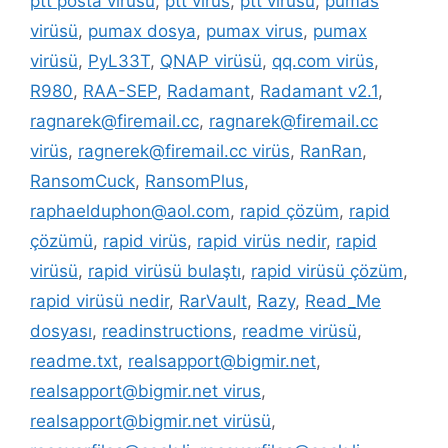
ptt posta virüsü
,
ptt virüs
,
ptt virüsü
,
pumas
virüsü
,
pumax dosya
,
pumax virus
,
pumax
virüsü
,
PyL33T
,
QNAP virüsü
,
qq.com virüs
,
R980
,
RAA-SEP
,
Radamant
,
Radamant v2.1
,
ragnarek@firemail.cc
,
ragnarek@firemail.cc
virüs
,
ragnerek@firemail.cc virüs
,
RanRan
,
RansomCuck
,
RansomPlus
,
raphaelduphon@aol.com
,
rapid çözüm
,
rapid
çözümü
,
rapid virüs
,
rapid virüs nedir
,
rapid
virüsü
,
rapid virüsü bulaştı
,
rapid virüsü çözüm
,
rapid virüsü nedir
,
RarVault
,
Razy
,
Read_Me
dosyası
,
readinstructions
,
readme virüsü
,
readme.txt
,
realsapport@bigmir.net
,
realsapport@bigmir.net virus
,
realsapport@bigmir.net virüsü
,