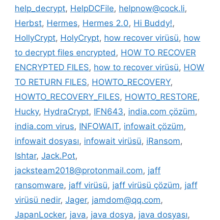
help_decrypt
,
HelpDCFile
,
helpnow@cock.li
,
Herbst
,
Hermes
,
Hermes 2.0
,
Hi Buddy!
,
HollyCrypt
,
HolyCrypt
,
how recover virüsü
,
how
to decrypt files encrypted
,
HOW TO RECOVER
ENCRYPTED FILES
,
how to recover virüsü
,
HOW
TO RETURN FILES
,
HOWTO_RECOVERY
,
HOWTO_RECOVERY_FILES
,
HOWTO_RESTORE
,
Hucky
,
HydraCrypt
,
IFN643
,
india.com çözüm
,
india.com virus
,
INFOWAIT
,
infowait çözüm
,
infowait dosyası
,
infowait virüsü
,
iRansom
,
Ishtar
,
Jack.Pot
,
jacksteam2018@protonmail.com
,
jaff
ransomware
,
jaff virüsü
,
jaff virüsü çözüm
,
jaff
virüsü nedir
,
Jager
,
jamdom@qq.com
,
JapanLocker
,
java
,
java dosya
,
java dosyası
,