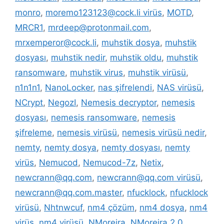
monro
,
moremo123123@cock.li virüs
,
MOTD
,
MRCR1
,
mrdeep@protonmail.com
,
mrxemperor@cock.li
,
muhstik dosya
,
muhstik
dosyası
,
muhstik nedir
,
muhstik oldu
,
muhstik
ransomware
,
muhstik virus
,
muhstik virüsü
,
n1n1n1
,
NanoLocker
,
nas şifrelendi
,
NAS virüsü
,
NCrypt
,
NegozI
,
Nemesis decryptor
,
nemesis
dosyası
,
nemesis ransomware
,
nemesis
şifreleme
,
nemesis virüsü
,
nemesis virüsü nedir
,
nemty
,
nemty dosya
,
nemty dosyası
,
nemty
virüs
,
Nemucod
,
Nemucod-7z
,
Netix
,
newcrann@qq.com
,
newcrann@qq.com virüsü
,
newcrann@qq.com.master
,
nfucklock
,
nfucklock
virüsü
,
Nhtnwcuf
,
nm4 çözüm
,
nm4 dosya
,
nm4
virüs
,
nm4 virüsü
,
NMoreira
,
NMoreira 2.0
,