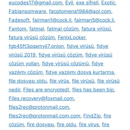
eucodes17@gmail.com
,
Evil
,
exe şifreli
,
Exotic
,
Fabiansomware
,
facptomena1984@aol.com
,
Fadesoft
,
fairman1@cock.li
,
fairman5@cock.li
,
Fantom
,
fatmal
,
fatmal çözüm
,
fatura virüsü
,
fatura virüsü çözüm
,
FenixLocker
,
fgb45ft3pqamyji7.onion
,
fidye virüsü
,
fidye
virüsü 2019
,
fidye virüsü çözüm
,
fidye virüsü
çözüm yolları
,
fidye virüsü çözümü
,
fidye
yazılımı çözüm
,
fidye yazılımı dosya kurtarma
,
file dosyası oldu
,
file virüs
,
file virüsü
,
file virüsü
nedir
,
Files are encrypted!
,
files has been bip
,
Files.recovery@foxmail.com
,
files2rec@protonmail.com
,
files2rec@protonmail.com.com
,
FindZip
,
fire
çözüm
,
fire dosyası
,
fire oldu
,
fire virus
,
fire