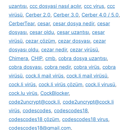
uzantısı
,
ccc dosyasi nasıl açılır
,
ccc virus
,
ccc
virüsü
,
Cerber 2.0
,
Cerber 3.0
,
Cerber 4.0 / 5.0
,
CerberTear
,
cesar
,
cesar dosya nedir
,
cesar
dosyası
,
cesar oldu
,
cesar uzantısı
,
cesar
virüsü
,
cezar çözüm
,
cezar dosyası
,
cezar
dosyası oldu
,
cezar nedir
,
cezar virüsü
,
Chimera
,
CHIP
,
cmb
,
cobra dosya uzantısı
,
cobra dosyası
,
cobra nedir
,
cobra virüs
,
cobra
virüsü
,
cock.li mail virüs
,
cock.li mail virüsü
,
cock.li virüs
,
cock.li virüs çözüm
,
cock.li virusü
,
cock.lu virüs
,
CockBlocker
,
code2uncrypt@cock.li
,
code2uncrypt@cock.li
virüs
,
codescodes
,
codescodes18
,
codescodes18 çözüm
,
codescodes18 virus
,
codescodes18@gmail.com
,