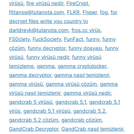
virüsü
,
fire virüsü nedir
,
FireCrypt
,
fittanos@tutanota.com
,
FLKR
,
Flyper
,
fog
,
for
decrypt files write you country to
darldreyk@tutanota.com
,
fros.cc virüs
,
FS0ciety
,
FuckSociety
,
FunFact
,
funny
,
funny
çözüm
,
funny decryptor
,
funny dosyası
,
funny
virüsü
,
funny virüsü nedir
,
funny virüsü
temizleme
,
gamma
,
gamma cryptolocker
,
gamma decryptor
,
gamma nasıl temizlenir
,
gamma virüsü
,
gamma virüsü çözüm
,
gamma
virüsü nasıl temizlenir
,
gamma virüsü nedir
,
gandcrab 5 virüsü
,
gandcrab 5.1
,
gandcrab 5.1
virüs
,
gandcrab 5.1 virüsü
,
gandcrab 5.2
,
gandcrab 5.2 çözüm
,
gandcrab çözüm
,
GandCrab Decryptor
,
GandCrab nasıl temizlenir
,