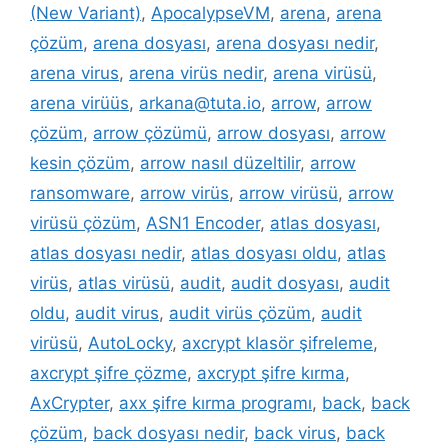
(New Variant)
,
ApocalypseVM
,
arena
,
arena
çözüm
,
arena dosyası
,
arena dosyası nedir
,
arena virus
,
arena virüs nedir
,
arena virüsü
,
arena virüüs
,
arkana@tuta.io
,
arrow
,
arrow
çözüm
,
arrow çözümü
,
arrow dosyası
,
arrow
kesin çözüm
,
arrow nasıl düzeltilir
,
arrow
ransomware
,
arrow virüs
,
arrow virüsü
,
arrow
virüsü çözüm
,
ASN1 Encoder
,
atlas dosyası
,
atlas dosyası nedir
,
atlas dosyası oldu
,
atlas
virüs
,
atlas virüsü
,
audit
,
audit dosyası
,
audit
oldu
,
audit virus
,
audit virüs çözüm
,
audit
virüsü
,
AutoLocky
,
axcrypt klasör şifreleme
,
axcrypt şifre çözme
,
axcrypt şifre kırma
,
AxCrypter
,
axx şifre kırma programı
,
back
,
back
çözüm
,
back dosyası nedir
,
back virus
,
back