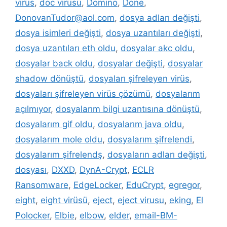
virüs
,
doc virüsü
,
Domino
,
Done
,
DonovanTudor@aol.com
,
dosya adları değişti
,
dosya isimleri değişti
,
dosya uzantıları değişti
,
dosya uzantıları eth oldu
,
dosyalar akc oldu
,
dosyalar back oldu
,
dosyalar değişti
,
dosyalar
shadow dönüştü
,
dosyaları şifreleyen virüs
,
dosyaları şifreleyen virüs çözümü
,
dosyalarım
açılmıyor
,
dosyalarım bilgi uzantısına dönüştü
,
dosyalarım gif oldu
,
dosyalarım java oldu
,
dosyalarım mole oldu
,
dosyalarım şifrelendi
,
dosyalarım şifrelendş
,
dosyaların adları değişti
,
dosyası
,
DXXD
,
DynA-Crypt
,
ECLR
Ransomware
,
EdgeLocker
,
EduCrypt
,
egregor
,
eight
,
eight virüsü
,
eject
,
eject virusu
,
eking
,
El
Polocker
,
Elbie
,
elbow
,
elder
,
email-BM-