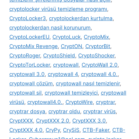
cryptolocker virüsü temizleme programı
,
CryptoLocker3
,
cryptolockerdan kurtulma
,
cryptolockerdan nasil korunurum
,
CryptoLockerEU
,
CryptoLuck
,
CryptoMix
,
CryptoMix Revenge
,
CryptON
,
CryptorBit
,
CryptoRoger
,
CryptoShield
,
CryptoShocker
,
CryptoTorLocker
,
cryptowall
,
CryptoWall 2.0
,
cryptowall 3.0
,
cryptowall 4
,
cryptowall 4.0.
,
cryptowall çözüm
,
cryptowall nasıl temizlenir
,
cryptowall sil
,
cryptowall temizleyici
,
cryptowall
virüsü
,
cryptowall4.0.
,
CryptoWire
,
cryptrar
,
cryptrar dosya
,
cryptrar oldu
,
cryptrar virüs
,
CryptXXX
,
CryptXXX 2.0
,
CryptXXX 3.0
,
CryptXXX 4.0
,
CryPy
,
CrySiS
,
CTB-Faker
,
CTB-