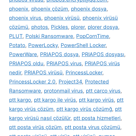
phoenix
,
phoenix çözüm
,
phoenix dosya
,
phoenix virus
,
phoenix virüsü
,
phoenix virüsü
çözümü
,
photos
,
Pickles
,
plorer
,
plorer dosya
,
PLUT
,
Polski Ransomware
,
PopCornTime
,
Potato
,
PowerLocky
,
PowerShell Locker
,
PowerWare
,
PRIAPOS dosya
,
PRIAPOS dosyası
,
PRIAPOS oldu
,
PRIAPOS virus
,
PRIAPOS virüs
nedir
,
PRIAPOS virüsü
,
PrincessLocker
,
PrincessLocker 2.0
,
Project34
,
Protected
Ransomware
,
protonmail virus
,
ptt carco virus
,
ptt kargo
,
ptt kargo ile virüs
,
ptt kargo virüs
,
ptt
kargo virüs çözüm
,
ptt kargo virüs çözümğ
,
ptt
kargo virüsü nasıl çözülür
,
ptt posta hizmetleri
,
ptt posta virüs çözüm
,
ptt posta virus çözümü
,