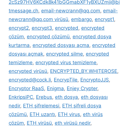
2cSz97HV6KCdk8k41bGGmabXF1yBXUZmji@bi
tmessage.ch
,
email-newcrann@qq.com
,
email-
newcrann@qq.com virüsü
,
embargo
,
encrypt1
,
encrypt2
,
encrypt3
,
encrypted
,
encrypted
çözüm
,
encrypted çözümü
,
encrypted dosya
kurtarma
,
encrypted dosyası açma
,
encrypted
dosyası açmak
,
encrypted silme
,
encrypted
temizleme
,
encrypted virus temizleme
,
encrypted virüsü
,
ENCRYPTED_BY.WHITEROSE
,
encrypted@cock.li
,
EncrypTile
,
EncryptoJJS
,
Encryptor RaaS
,
Enigma
,
Enjey Crypter
,
EnkripsiPC
,
Erebus
,
eth dosya
,
eth dosyası
nedir
,
ETH şifrelemesi
,
ETH şifreli dosya
çözümü
,
ETH uzantı
,
ETH virus
,
eth virüs
çözüm
,
ETH virüsü
,
eth virüsü nedir
,