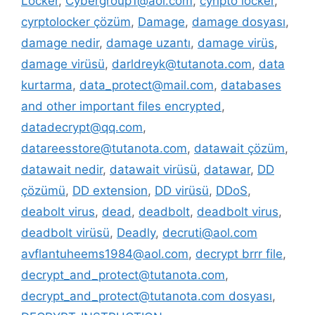
Locker
,
Cybergroup1@aol.com
,
cyripto locker
,
cyrptolocker çözüm
,
Damage
,
damage dosyası
,
damage nedir
,
damage uzantı
,
damage virüs
,
damage virüsü
,
darldreyk@tutanota.com
,
data
kurtarma
,
data_protect@mail.com
,
databases
and other important files encrypted
,
datadecrypt@qq.com
,
datareesstore@tutanota.com
,
datawait çözüm
,
datawait nedir
,
datawait virüsü
,
datawar
,
DD
çözümü
,
DD extension
,
DD virüsü
,
DDoS
,
deabolt virus
,
dead
,
deadbolt
,
deadbolt virus
,
deadbolt virüsü
,
Deadly
,
decruti@aol.com
avflantuheems1984@aol.com
,
decrypt brrr file
,
decrypt_and_protect@tutanota.com
,
decrypt_and_protect@tutanota.com dosyası
,