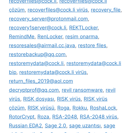
recoverfiles@cock.li
,
recoverfiles@cock.li
çözüm
,
recoverfiles@cock.li virüs
,
recovery_file
,
recovery_server@protonmail.com
,
recovery1server@cock.li
,
REKTLocker
,
RemindMe
,
RenLocker
,
resim onarma
,
resoresales@airmail.cc.java
,
restore files
,
restorebackup@qq.com
,
restoremydata@cock.li
,
restoremydata@cock.li
bip
,
restoremydata@cock.li virüs
,
return_files_2019@aol.com
decryptprof@qq.com
,
revil ransomware
,
revil
virüs
,
RISK dosyası
,
RISK virüs
,
RISK virüs
çözüm
,
RISK virüsü
,
Roga
,
Rokku
,
RoshaLock
,
RotorCrypt
,
Roza
,
RSA-2048
,
RSA-2048 virüs
,
Russian EDA2
,
Sage 2.0
,
sage uzantısı
,
sage