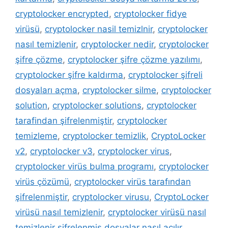
cryptolocker encrypted
,
cryptolocker fidye
virüsü
,
cryptolocker nasil temizlnir
,
cryptolocker
nasıl temizlenir
,
cryptolocker nedir
,
cryptolocker
şifre çözme
,
cryptolocker şifre çözme yazılımı
,
cryptolocker şifre kaldırma
,
cryptolocker şifreli
dosyaları açma
,
cryptolocker silme
,
cryptolocker
solution
,
cryptolocker solutions
,
cryptolocker
tarafindan şifrelenmiştir
,
cryptolocker
temizleme
,
cryptolocker temizlik
,
CryptoLocker
v2
,
cryptolocker v3
,
cryptolocker virus
,
cryptolocker virüs bulma programı
,
cryptolocker
virüs çözümü
,
cryptolocker virüs tarafından
şifrelenmiştir
,
cryptolocker virusu
,
CryptoLocker
virüsü nasıl temizlenir
,
cryptolocker virüsü nasıl
temizlenir şifrelenmiş dosyalar nasıl açılır
,