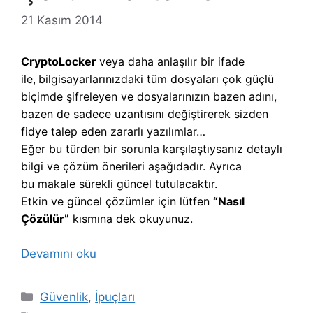
21 Kasım 2014
CryptoLocker
veya daha anlaşılır bir ifade
ile,
b
ilgisayarlarınızdaki tüm dosyaları çok güçlü
biçimde şifreleyen ve dosyalarınızın bazen adını,
bazen de sadece uzantısını değiştirerek sizden
fidye talep eden zararlı yazılımlar…
Eğer bu türden bir sorunla karşılaştıysanız detaylı
bilgi ve çözüm önerileri aşağıdadır. Ayrıca
bu makale sürekli güncel tutulacaktır.
Etkin ve güncel çözümler için lütfen
“Nasıl
Çözülür”
kısmına dek okuyunuz.
Devamını oku
Kategoriler
Güvenlik
,
İpuçları