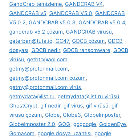
GandCrab temizleme
,
GANDCRAB V4
,
GANDCRAB v5
,
GANDCRAB V5.0
,
GANDCRAB
V5.0.2
,
GANDCRAB v5.0.3
,
GANDCRAB v5.0.4
,
gandcrab v5.2 çözüm
,
GANDCRAB virüsü
,
gaterban@tuta.io
,
GC47
,
GDCB çözüm
,
GDCB
dosyası
,
GDCB nedir
,
GDCB ransomware
,
GDCB
virüsü
,
getbtc@aol.com
,
getmy@protonmail.com
,
getmy@protonmail.com çözüm
,
getmy@protonmail.com virüs
,
getmydata@list.ru
,
getmydata@list.ru virüsü
,
GhostCrypt
,
gif nedir
,
gif virus
,
gif virüsü
,
gif
virüsü çözüm
,
Globe
,
Globe3
,
GlobeImposter
,
GlobeImposter 2.0
,
GOG
,
gogoogle
,
GoldenEye
,
Gomasom
,
google dosya uzantısı
,
google