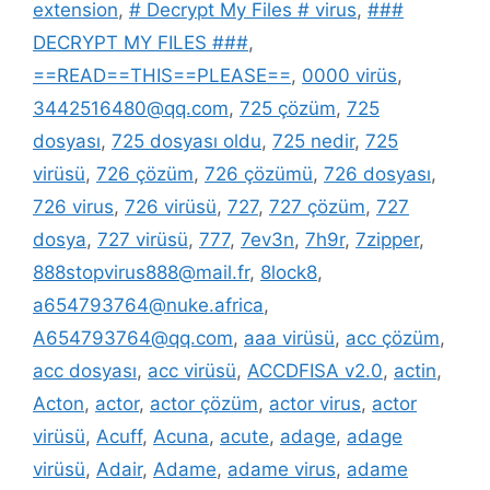
extension
,
# Decrypt My Files # virus
,
###
DECRYPT MY FILES ###
,
==READ==THIS==PLEASE==
,
0000 virüs
,
3442516480@qq.com
,
725 çözüm
,
725
dosyası
,
725 dosyası oldu
,
725 nedir
,
725
virüsü
,
726 çözüm
,
726 çözümü
,
726 dosyası
,
726 virus
,
726 virüsü
,
727
,
727 çözüm
,
727
dosya
,
727 virüsü
,
777
,
7ev3n
,
7h9r
,
7zipper
,
888stopvirus888@mail.fr
,
8lock8
,
a654793764@nuke.africa
,
A654793764@qq.com
,
aaa virüsü
,
acc çözüm
,
acc dosyası
,
acc virüsü
,
ACCDFISA v2.0
,
actin
,
Acton
,
actor
,
actor çözüm
,
actor virus
,
actor
virüsü
,
Acuff
,
Acuna
,
acute
,
adage
,
adage
virüsü
,
Adair
,
Adame
,
adame virus
,
adame