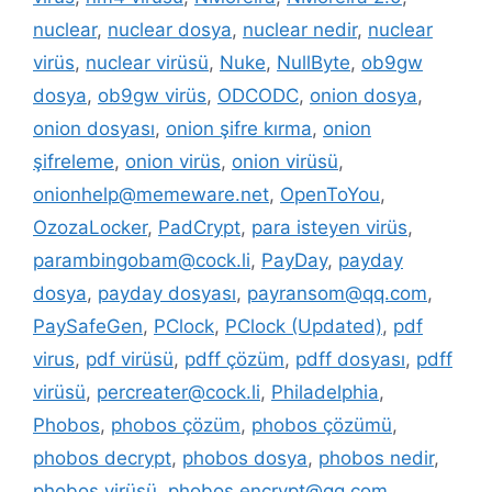
nuclear
,
nuclear dosya
,
nuclear nedir
,
nuclear
virüs
,
nuclear virüsü
,
Nuke
,
NullByte
,
ob9gw
dosya
,
ob9gw virüs
,
ODCODC
,
onion dosya
,
onion dosyası
,
onion şifre kırma
,
onion
şifreleme
,
onion virüs
,
onion virüsü
,
onionhelp@memeware.net
,
OpenToYou
,
OzozaLocker
,
PadCrypt
,
para isteyen virüs
,
parambingobam@cock.li
,
PayDay
,
payday
dosya
,
payday dosyası
,
payransom@qq.com
,
PaySafeGen
,
PClock
,
PClock (Updated)
,
pdf
virus
,
pdf virüsü
,
pdff çözüm
,
pdff dosyası
,
pdff
virüsü
,
percreater@cock.li
,
Philadelphia
,
Phobos
,
phobos çözüm
,
phobos çözümü
,
phobos decrypt
,
phobos dosya
,
phobos nedir
,
phobos virüsü
,
phobos.encrypt@qq.com
,