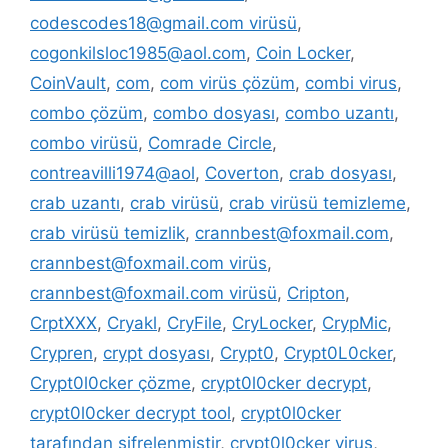
codescodes18@gmail.com virüsü
,
cogonkilsloc1985@aol.com
,
Coin Locker
,
CoinVault
,
com
,
com virüs çözüm
,
combi virus
,
combo çözüm
,
combo dosyası
,
combo uzantı
,
combo virüsü
,
Comrade Circle
,
contreavilli1974@aol
,
Coverton
,
crab dosyası
,
crab uzantı
,
crab virüsü
,
crab virüsü temizleme
,
crab virüsü temizlik
,
crannbest@foxmail.com
,
crannbest@foxmail.com virüs
,
crannbest@foxmail.com virüsü
,
Cripton
,
CrptXXX
,
Cryakl
,
CryFile
,
CryLocker
,
CrypMic
,
Crypren
,
crypt dosyası
,
Crypt0
,
Crypt0L0cker
,
Crypt0l0cker çözme
,
crypt0l0cker decrypt
,
crypt0l0cker decrypt tool
,
crypt0l0cker
tarafından şifrelenmiştir
,
crypt0l0cker virus
,