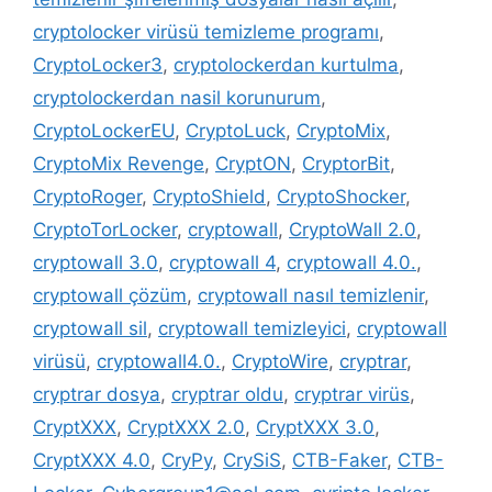
cryptolocker virüsü temizleme programı
,
CryptoLocker3
,
cryptolockerdan kurtulma
,
cryptolockerdan nasil korunurum
,
CryptoLockerEU
,
CryptoLuck
,
CryptoMix
,
CryptoMix Revenge
,
CryptON
,
CryptorBit
,
CryptoRoger
,
CryptoShield
,
CryptoShocker
,
CryptoTorLocker
,
cryptowall
,
CryptoWall 2.0
,
cryptowall 3.0
,
cryptowall 4
,
cryptowall 4.0.
,
cryptowall çözüm
,
cryptowall nasıl temizlenir
,
cryptowall sil
,
cryptowall temizleyici
,
cryptowall
virüsü
,
cryptowall4.0.
,
CryptoWire
,
cryptrar
,
cryptrar dosya
,
cryptrar oldu
,
cryptrar virüs
,
CryptXXX
,
CryptXXX 2.0
,
CryptXXX 3.0
,
CryptXXX 4.0
,
CryPy
,
CrySiS
,
CTB-Faker
,
CTB-