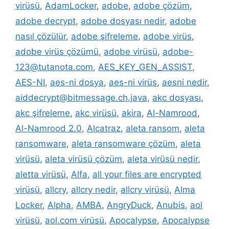
virüsü
,
AdamLocker
,
adobe
,
adobe çözüm
,
adobe decrypt
,
adobe dosyası nedir
,
adobe
nasıl çözülür
,
adobe şifreleme
,
adobe virüs
,
adobe virüs çözümü
,
adobe virüsü
,
adobe-
123@tutanota.com
,
AES_KEY_GEN_ASSIST
,
AES-NI
,
aes-ni dosya
,
aes-ni virüs
,
aesni nedir
,
aiddecrypt@bitmessage.ch.java
,
akc dosyası
,
akc şifreleme
,
akc virüsü
,
akira
,
Al-Namrood
,
Al-Namrood 2.0
,
Alcatraz
,
aleta ransom
,
aleta
ransomware
,
aleta ransomware çözüm
,
aleta
virüsü
,
aleta virüsü çözüm
,
aleta virüsü nedir
,
aletta virüsü
,
Alfa
,
all your files are encrypted
virüsü
,
allcry
,
allcry nedir
,
allcry virüsü
,
Alma
Locker
,
Alpha
,
AMBA
,
AngryDuck
,
Anubis
,
aol
virüsü
,
aol.com virüsü
,
Apocalypse
,
Apocalypse