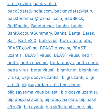
virüs çözüm
,
back virüsü
,
back3data@india.com
,
backmydata@list.ru
,
backtonormal@foxmail.com
,
BadBlock
,
BadEncript
,
Bandarchor
,
banhu
,
banjo
,
BankAccountSummary
,
Banks
,
Banta
,
Barak
,
Bart
,
Bart v2.0
,
bbb virüs
,
bbb virüsü
,
bbc
,
BEAST çözümü
,
BEAST dosyası
,
BEAST
uzantısı
,
BEAST virüsü
,
BEAST virüsü nedir
,
betta
,
betta çözümü
,
betta dosya
,
betta nedir
,
betta virus
,
betta virüsü
,
bigmir.net
,
bigmir.net
virüsü
,
bilgi dosya uzantısı
,
bilgi uzantı
,
bilgi
virüsü
,
bilgisayardan virüs temizleme
,
bilgisayarıma virüs bulaştı
,
bip dosya uzantısı
,
bip dosyası açma
,
bip dosyası oldu
,
bip nasıl
çözülür
,
bip uzantı
,
bip virüs temizleme
,
bip