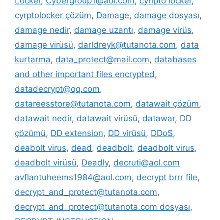
Locker
,
Cybergroup1@aol.com
,
cyripto locker
,
cyrptolocker çözüm
,
Damage
,
damage dosyası
,
damage nedir
,
damage uzantı
,
damage virüs
,
damage virüsü
,
darldreyk@tutanota.com
,
data
kurtarma
,
data_protect@mail.com
,
databases
and other important files encrypted
,
datadecrypt@qq.com
,
datareesstore@tutanota.com
,
datawait çözüm
,
datawait nedir
,
datawait virüsü
,
datawar
,
DD
çözümü
,
DD extension
,
DD virüsü
,
DDoS
,
deabolt virus
,
dead
,
deadbolt
,
deadbolt virus
,
deadbolt virüsü
,
Deadly
,
decruti@aol.com
avflantuheems1984@aol.com
,
decrypt brrr file
,
decrypt_and_protect@tutanota.com
,
decrypt_and_protect@tutanota.com dosyası
,