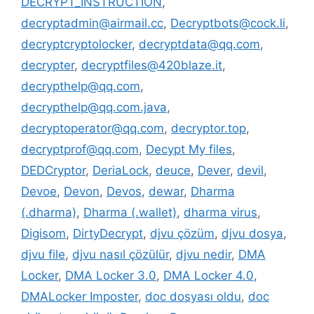
DECRYPT_INSTRUCTION
,
decryptadmin@airmail.cc
,
Decryptbots@cock.li
,
decryptcryptolocker
,
decryptdata@qq.com
,
decrypter
,
decryptfiles@420blaze.it
,
decrypthelp@qq.com
,
decrypthelp@qq.com.java
,
decryptoperator@qq.com
,
decryptor.top
,
decryptprof@qq.com
,
Decypt My files
,
DEDCryptor
,
DeriaLock
,
deuce
,
Dever
,
devil
,
Devoe
,
Devon
,
Devos
,
dewar
,
Dharma
(.dharma)
,
Dharma (.wallet)
,
dharma virus
,
Digisom
,
DirtyDecrypt
,
djvu çözüm
,
djvu dosya
,
djvu file
,
djvu nasıl çözülür
,
djvu nedir
,
DMA
Locker
,
DMA Locker 3.0
,
DMA Locker 4.0
,
DMALocker Imposter
,
doc dosyası oldu
,
doc