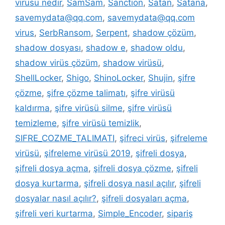
virüsü nedir
,
SamSam
,
Sanction
,
Satan
,
Satana
,
savemydata@qq.com
,
savemydata@qq.com
virus
,
SerbRansom
,
Serpent
,
shadow çözüm
,
shadow dosyası
,
shadow e
,
shadow oldu
,
shadow virüs çözüm
,
shadow virüsü
,
ShellLocker
,
Shigo
,
ShinoLocker
,
Shujin
,
şifre
çözme
,
şifre çözme talimatı
,
şifre virüsü
kaldırma
,
şifre virüsü silme
,
şifre virüsü
temizleme
,
şifre virüsü temizlik
,
SIFRE_COZME_TALIMATI
,
şifreci virüs
,
şifreleme
virüsü
,
şifreleme virüsü 2019
,
şifreli dosya
,
şifreli dosya açma
,
şifreli dosya çözme
,
şifreli
dosya kurtarma
,
şifreli dosya nasıl açılır
,
şifreli
dosyalar nasıl açılır?
,
şifreli dosyaları açma
,
şifreli veri kurtarma
,
Simple_Encoder
,
sipariş