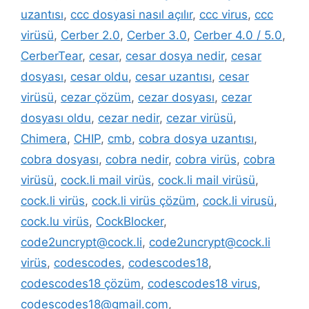
uzantısı
,
ccc dosyasi nasıl açılır
,
ccc virus
,
ccc
virüsü
,
Cerber 2.0
,
Cerber 3.0
,
Cerber 4.0 / 5.0
,
CerberTear
,
cesar
,
cesar dosya nedir
,
cesar
dosyası
,
cesar oldu
,
cesar uzantısı
,
cesar
virüsü
,
cezar çözüm
,
cezar dosyası
,
cezar
dosyası oldu
,
cezar nedir
,
cezar virüsü
,
Chimera
,
CHIP
,
cmb
,
cobra dosya uzantısı
,
cobra dosyası
,
cobra nedir
,
cobra virüs
,
cobra
virüsü
,
cock.li mail virüs
,
cock.li mail virüsü
,
cock.li virüs
,
cock.li virüs çözüm
,
cock.li virusü
,
cock.lu virüs
,
CockBlocker
,
code2uncrypt@cock.li
,
code2uncrypt@cock.li
virüs
,
codescodes
,
codescodes18
,
codescodes18 çözüm
,
codescodes18 virus
,
codescodes18@gmail.com
,