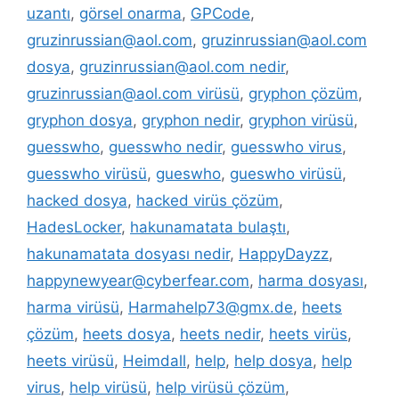
uzantı
,
görsel onarma
,
GPCode
,
gruzinrussian@aol.com
,
gruzinrussian@aol.com
dosya
,
gruzinrussian@aol.com nedir
,
gruzinrussian@aol.com virüsü
,
gryphon çözüm
,
gryphon dosya
,
gryphon nedir
,
gryphon virüsü
,
guesswho
,
guesswho nedir
,
guesswho virus
,
guesswho virüsü
,
gueswho
,
gueswho virüsü
,
hacked dosya
,
hacked virüs çözüm
,
HadesLocker
,
hakunamatata bulaştı
,
hakunamatata dosyası nedir
,
HappyDayzz
,
happynewyear@cyberfear.com
,
harma dosyası
,
harma virüsü
,
Harmahelp73@gmx.de
,
heets
çözüm
,
heets dosya
,
heets nedir
,
heets virüs
,
heets virüsü
,
Heimdall
,
help
,
help dosya
,
help
virus
,
help virüsü
,
help virüsü çözüm
,