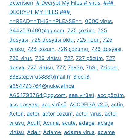
extension
,
# Decrypt My Files # virus
,
###
DECRYPT MY FILES ###
,
==READ==THIS==PLEASE==
,
0000 virüs
,
3442516480@qq.com
,
725 çözüm
,
725
dosyası
,
725 dosyası oldu
,
725 nedir
,
725
virüsü
,
726 çözüm
,
726 çözümü
,
726 dosyası
,
726 virus
,
726 virüsü
,
727
,
727 çözüm
,
727
dosya
,
727 virüsü
,
777
,
7ev3n
,
7h9r
,
7zipper
,
888stopvirus888@mail.fr
,
8lock8
,
a654793764@nuke.africa
,
A654793764@qq.com
,
aaa virüsü
,
acc çözüm
,
acc dosyası
,
acc virüsü
,
ACCDFISA v2.0
,
actin
,
Acton
,
actor
,
actor çözüm
,
actor virus
,
actor
virüsü
,
Acuff
,
Acuna
,
acute
,
adage
,
adage
virüsü
,
Adair
,
Adame
,
adame virus
,
adame