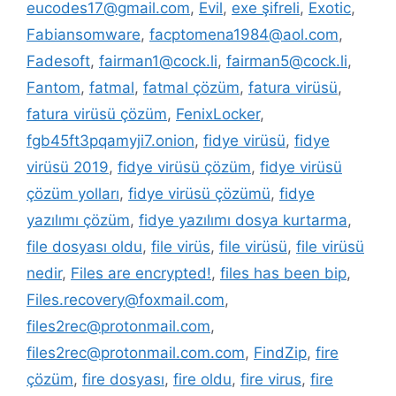
eucodes17@gmail.com
,
Evil
,
exe şifreli
,
Exotic
,
Fabiansomware
,
facptomena1984@aol.com
,
Fadesoft
,
fairman1@cock.li
,
fairman5@cock.li
,
Fantom
,
fatmal
,
fatmal çözüm
,
fatura virüsü
,
fatura virüsü çözüm
,
FenixLocker
,
fgb45ft3pqamyji7.onion
,
fidye virüsü
,
fidye
virüsü 2019
,
fidye virüsü çözüm
,
fidye virüsü
çözüm yolları
,
fidye virüsü çözümü
,
fidye
yazılımı çözüm
,
fidye yazılımı dosya kurtarma
,
file dosyası oldu
,
file virüs
,
file virüsü
,
file virüsü
nedir
,
Files are encrypted!
,
files has been bip
,
Files.recovery@foxmail.com
,
files2rec@protonmail.com
,
files2rec@protonmail.com.com
,
FindZip
,
fire
çözüm
,
fire dosyası
,
fire oldu
,
fire virus
,
fire