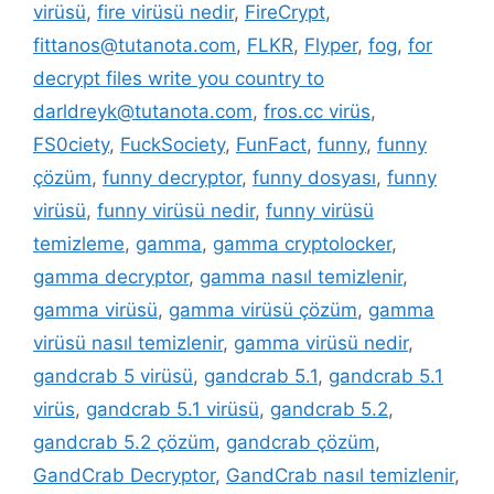
virüsü
,
fire virüsü nedir
,
FireCrypt
,
fittanos@tutanota.com
,
FLKR
,
Flyper
,
fog
,
for
decrypt files write you country to
darldreyk@tutanota.com
,
fros.cc virüs
,
FS0ciety
,
FuckSociety
,
FunFact
,
funny
,
funny
çözüm
,
funny decryptor
,
funny dosyası
,
funny
virüsü
,
funny virüsü nedir
,
funny virüsü
temizleme
,
gamma
,
gamma cryptolocker
,
gamma decryptor
,
gamma nasıl temizlenir
,
gamma virüsü
,
gamma virüsü çözüm
,
gamma
virüsü nasıl temizlenir
,
gamma virüsü nedir
,
gandcrab 5 virüsü
,
gandcrab 5.1
,
gandcrab 5.1
virüs
,
gandcrab 5.1 virüsü
,
gandcrab 5.2
,
gandcrab 5.2 çözüm
,
gandcrab çözüm
,
GandCrab Decryptor
,
GandCrab nasıl temizlenir
,