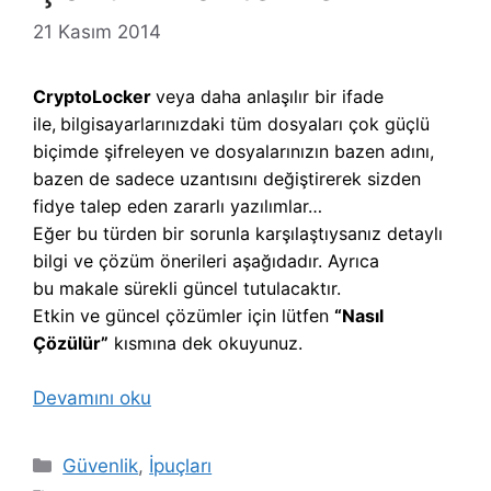
21 Kasım 2014
CryptoLocker
veya daha anlaşılır bir ifade
ile,
b
ilgisayarlarınızdaki tüm dosyaları çok güçlü
biçimde şifreleyen ve dosyalarınızın bazen adını,
bazen de sadece uzantısını değiştirerek sizden
fidye talep eden zararlı yazılımlar…
Eğer bu türden bir sorunla karşılaştıysanız detaylı
bilgi ve çözüm önerileri aşağıdadır. Ayrıca
bu makale sürekli güncel tutulacaktır.
Etkin ve güncel çözümler için lütfen
“Nasıl
Çözülür”
kısmına dek okuyunuz.
Devamını oku
Kategoriler
Güvenlik
,
İpuçları