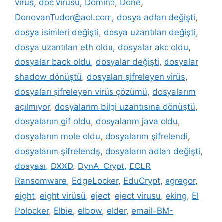
virüs
,
doc virüsü
,
Domino
,
Done
,
DonovanTudor@aol.com
,
dosya adları değişti
,
dosya isimleri değişti
,
dosya uzantıları değişti
,
dosya uzantıları eth oldu
,
dosyalar akc oldu
,
dosyalar back oldu
,
dosyalar değişti
,
dosyalar
shadow dönüştü
,
dosyaları şifreleyen virüs
,
dosyaları şifreleyen virüs çözümü
,
dosyalarım
açılmıyor
,
dosyalarım bilgi uzantısına dönüştü
,
dosyalarım gif oldu
,
dosyalarım java oldu
,
dosyalarım mole oldu
,
dosyalarım şifrelendi
,
dosyalarım şifrelendş
,
dosyaların adları değişti
,
dosyası
,
DXXD
,
DynA-Crypt
,
ECLR
Ransomware
,
EdgeLocker
,
EduCrypt
,
egregor
,
eight
,
eight virüsü
,
eject
,
eject virusu
,
eking
,
El
Polocker
,
Elbie
,
elbow
,
elder
,
email-BM-