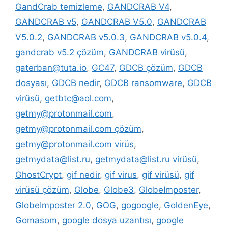
GandCrab temizleme
,
GANDCRAB V4
,
GANDCRAB v5
,
GANDCRAB V5.0
,
GANDCRAB
V5.0.2
,
GANDCRAB v5.0.3
,
GANDCRAB v5.0.4
,
gandcrab v5.2 çözüm
,
GANDCRAB virüsü
,
gaterban@tuta.io
,
GC47
,
GDCB çözüm
,
GDCB
dosyası
,
GDCB nedir
,
GDCB ransomware
,
GDCB
virüsü
,
getbtc@aol.com
,
getmy@protonmail.com
,
getmy@protonmail.com çözüm
,
getmy@protonmail.com virüs
,
getmydata@list.ru
,
getmydata@list.ru virüsü
,
GhostCrypt
,
gif nedir
,
gif virus
,
gif virüsü
,
gif
virüsü çözüm
,
Globe
,
Globe3
,
GlobeImposter
,
GlobeImposter 2.0
,
GOG
,
gogoogle
,
GoldenEye
,
Gomasom
,
google dosya uzantısı
,
google