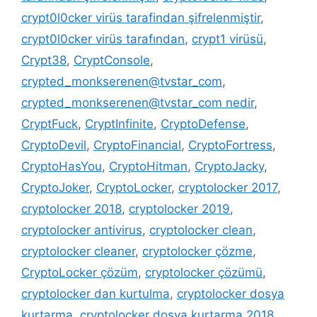
crypt0l0cker virüs tarafindan şifrelenmiştir
,
crypt0l0cker virüs tarafından
,
crypt1 virüsü
,
Crypt38
,
CryptConsole
,
crypted_monkserenen@tvstar_com
,
crypted_monkserenen@tvstar_com nedir
,
CryptFuck
,
CryptInfinite
,
CryptoDefense
,
CryptoDevil
,
CryptoFinancial
,
CryptoFortress
,
CryptoHasYou
,
CryptoHitman
,
CryptoJacky
,
CryptoJoker
,
CryptoLocker
,
cryptolocker 2017
,
cryptolocker 2018
,
cryptolocker 2019
,
cryptolocker antivirus
,
cryptolocker clean
,
cryptolocker cleaner
,
cryptolocker çözme
,
CryptoLocker çözüm
,
cryptolocker çözümü
,
cryptolocker dan kurtulma
,
cryptolocker dosya
kurtarma
,
cryptolocker dosya kurtarma 2018
,