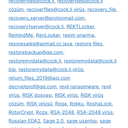
recoverfiles@cock.li
,
recoverfiles@cock.li
çözüm
,
recoverfiles@cock.li virüs
,
recovery_file
,
recovery_server@protonmail.com
,
recovery1server@cock.li
,
REKTLocker
,
RemindMe
,
RenLocker
,
resim onarma
,
resoresales@airmail.cc.java
,
restore files
,
restorebackup@qq.com
,
restoremydata@cock.li
,
restoremydata@cock.li
bip
,
restoremydata@cock.li virüs
,
return_files_2019@aol.com
decryptprof@qq.com
,
revil ransomware
,
revil
virüs
,
RISK dosyası
,
RISK virüs
,
RISK virüs
çözüm
,
RISK virüsü
,
Roga
,
Rokku
,
RoshaLock
,
RotorCrypt
,
Roza
,
RSA-2048
,
RSA-2048 virüs
,
Russian EDA2
,
Sage 2.0
,
sage uzantısı
,
sage