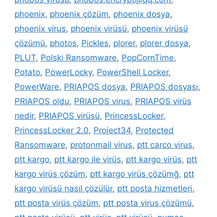
phoenix
,
phoenix çözüm
,
phoenix dosya
,
phoenix virus
,
phoenix virüsü
,
phoenix virüsü
çözümü
,
photos
,
Pickles
,
plorer
,
plorer dosya
,
PLUT
,
Polski Ransomware
,
PopCornTime
,
Potato
,
PowerLocky
,
PowerShell Locker
,
PowerWare
,
PRIAPOS dosya
,
PRIAPOS dosyası
,
PRIAPOS oldu
,
PRIAPOS virus
,
PRIAPOS virüs
nedir
,
PRIAPOS virüsü
,
PrincessLocker
,
PrincessLocker 2.0
,
Project34
,
Protected
Ransomware
,
protonmail virus
,
ptt carco virus
,
ptt kargo
,
ptt kargo ile virüs
,
ptt kargo virüs
,
ptt
kargo virüs çözüm
,
ptt kargo virüs çözümğ
,
ptt
kargo virüsü nasıl çözülür
,
ptt posta hizmetleri
,
ptt posta virüs çözüm
,
ptt posta virus çözümü
,