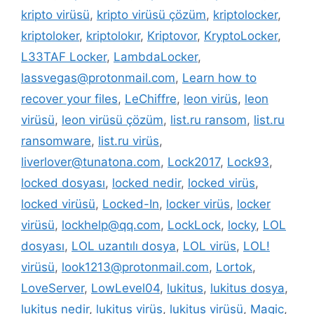
kripto virüsü
,
kripto virüsü çözüm
,
kriptolocker
,
kriptoloker
,
kriptolokır
,
Kriptovor
,
KryptoLocker
,
L33TAF Locker
,
LambdaLocker
,
lassvegas@protonmail.com
,
Learn how to
recover your files
,
LeChiffre
,
leon virüs
,
leon
virüsü
,
leon virüsü çözüm
,
list.ru ransom
,
list.ru
ransomware
,
list.ru virüs
,
liverlover@tunatona.com
,
Lock2017
,
Lock93
,
locked dosyası
,
locked nedir
,
locked virüs
,
locked virüsü
,
Locked-In
,
locker virüs
,
locker
virüsü
,
lockhelp@qq.com
,
LockLock
,
locky
,
LOL
dosyası
,
LOL uzantılı dosya
,
LOL virüs
,
LOL!
virüsü
,
look1213@protonmail.com
,
Lortok
,
LoveServer
,
LowLevel04
,
lukitus
,
lukitus dosya
,
lukitus nedir
,
lukitus virüs
,
lukitus virüsü
,
Magic
,