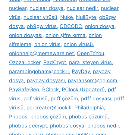
nuclear
,
nuclear dosya
,
nuclear nedir
,
nuclear
virüs
,
nuclear virüsü
,
Nuke
,
NullByte
,
ob9gw
dosya
,
ob9gw virüs
,
ODCODC
,
onion dosya
,
onion dosyası
,
onion şifre kırma
,
onion
şifreleme
,
onion virüs
,
onion virüsü
,
onionhelp@memeware.net
,
OpenToYou
,
OzozaLocker
,
PadCrypt
,
para isteyen virüs
,
parambingobam@cock.li
,
PayDay
,
payday
dosya
,
payday dosyası
,
payransom@qq.com
,
PaySafeGen
,
PClock
,
PClock (Updated)
,
pdf
virus
,
pdf virüsü
,
pdff çözüm
,
pdff dosyası
,
pdff
virüsü
,
percreater@cock.li
,
Philadelphia
,
Phobos
,
phobos çözüm
,
phobos çözümü
,
phobos decrypt
,
phobos dosya
,
phobos nedir
,
phobos virüsü
,
phobos.encrypt@qq.com
,