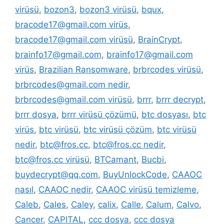
virüsü
,
bozon3
,
bozon3 virüsü
,
bqux
,
bracode17@gmail.com virüs
,
bracode17@gmail.com virüsü
,
BrainCrypt
,
brainfo17@gmail.com
,
brainfo17@gmail.com
virüs
,
Brazilian Ransomware
,
brbrcodes virüsü
,
brbrcodes@gmail.com nedir
,
brbrcodes@gmail.com virüsü
,
brrr
,
brrr decrypt
,
brrr dosya
,
brrr virüsü çözümü
,
btc dosyası
,
btc
virüs
,
btc virüsü
,
btc virüsü çözüm
,
btc virüsü
nedir
,
btc@fros.cc
,
btc@fros.cc nedir
,
btc@fros.cc virüsü
,
BTCamant
,
Bucbi
,
buydecrypt@qq.com
,
BuyUnlockCode
,
CAAOC
nasıl
,
CAAOC nedir
,
CAAOC virüsü temizleme
,
Caleb
,
Cales
,
Caley
,
calix
,
Calle
,
Calum
,
Calvo
,
Cancer
,
CAPITAL
,
ccc dosya
,
ccc dosya