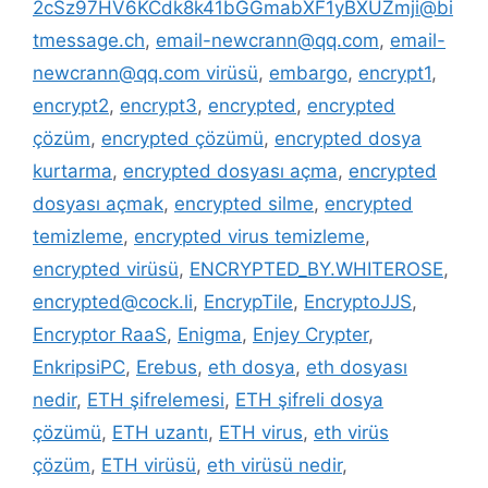
2cSz97HV6KCdk8k41bGGmabXF1yBXUZmji@bi
tmessage.ch
,
email-newcrann@qq.com
,
email-
newcrann@qq.com virüsü
,
embargo
,
encrypt1
,
encrypt2
,
encrypt3
,
encrypted
,
encrypted
çözüm
,
encrypted çözümü
,
encrypted dosya
kurtarma
,
encrypted dosyası açma
,
encrypted
dosyası açmak
,
encrypted silme
,
encrypted
temizleme
,
encrypted virus temizleme
,
encrypted virüsü
,
ENCRYPTED_BY.WHITEROSE
,
encrypted@cock.li
,
EncrypTile
,
EncryptoJJS
,
Encryptor RaaS
,
Enigma
,
Enjey Crypter
,
EnkripsiPC
,
Erebus
,
eth dosya
,
eth dosyası
nedir
,
ETH şifrelemesi
,
ETH şifreli dosya
çözümü
,
ETH uzantı
,
ETH virus
,
eth virüs
çözüm
,
ETH virüsü
,
eth virüsü nedir
,