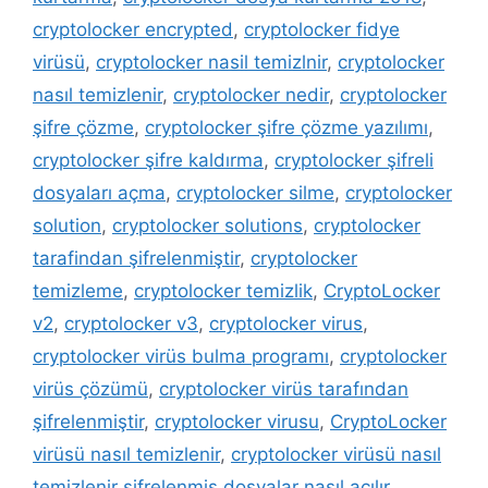
cryptolocker encrypted
,
cryptolocker fidye
virüsü
,
cryptolocker nasil temizlnir
,
cryptolocker
nasıl temizlenir
,
cryptolocker nedir
,
cryptolocker
şifre çözme
,
cryptolocker şifre çözme yazılımı
,
cryptolocker şifre kaldırma
,
cryptolocker şifreli
dosyaları açma
,
cryptolocker silme
,
cryptolocker
solution
,
cryptolocker solutions
,
cryptolocker
tarafindan şifrelenmiştir
,
cryptolocker
temizleme
,
cryptolocker temizlik
,
CryptoLocker
v2
,
cryptolocker v3
,
cryptolocker virus
,
cryptolocker virüs bulma programı
,
cryptolocker
virüs çözümü
,
cryptolocker virüs tarafından
şifrelenmiştir
,
cryptolocker virusu
,
CryptoLocker
virüsü nasıl temizlenir
,
cryptolocker virüsü nasıl
temizlenir şifrelenmiş dosyalar nasıl açılır
,