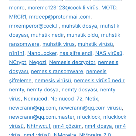
monro
,
moremo123123@cock.li virüs
,
MOTD
,
MRCR1
,
mrdeep@protonmail.com
,
mrxemperor@cock.li
,
muhstik dosya
,
muhstik
dosyası
,
muhstik nedir
,
muhstik oldu
,
muhstik
ransomware
,
muhstik virus
,
muhstik virüsü
,
n1n1n1
,
NanoLocker
,
nas şifrelendi
,
NAS virüsü
,
NCrypt
,
NegozI
,
Nemesis decryptor
,
nemesis
dosyası
,
nemesis ransomware
,
nemesis
şifreleme
,
nemesis virüsü
,
nemesis virüsü nedir
,
nemty
,
nemty dosya
,
nemty dosyası
,
nemty
virüs
,
Nemucod
,
Nemucod-7z
,
Netix
,
newcrann@qq.com
,
newcrann@qq.com virüsü
,
newcrann@qq.com.master
,
nfucklock
,
nfucklock
virüsü
,
Nhtnwcuf
,
nm4 çözüm
,
nm4 dosya
,
nm4
virüs
,
nm4 virüsü
,
NMoreira
,
NMoreira 2.0
,