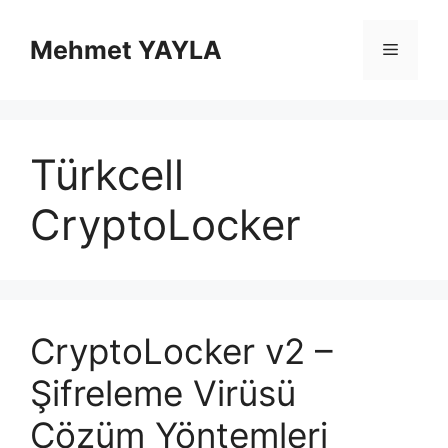
İçeriğe
atla
Mehmet YAYLA
Menü
Türkcell
CryptoLocker
CryptoLocker v2 –
Şifreleme Virüsü
Çözüm Yöntemleri