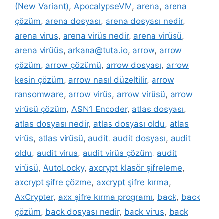
(New Variant)
,
ApocalypseVM
,
arena
,
arena
çözüm
,
arena dosyası
,
arena dosyası nedir
,
arena virus
,
arena virüs nedir
,
arena virüsü
,
arena virüüs
,
arkana@tuta.io
,
arrow
,
arrow
çözüm
,
arrow çözümü
,
arrow dosyası
,
arrow
kesin çözüm
,
arrow nasıl düzeltilir
,
arrow
ransomware
,
arrow virüs
,
arrow virüsü
,
arrow
virüsü çözüm
,
ASN1 Encoder
,
atlas dosyası
,
atlas dosyası nedir
,
atlas dosyası oldu
,
atlas
virüs
,
atlas virüsü
,
audit
,
audit dosyası
,
audit
oldu
,
audit virus
,
audit virüs çözüm
,
audit
virüsü
,
AutoLocky
,
axcrypt klasör şifreleme
,
axcrypt şifre çözme
,
axcrypt şifre kırma
,
AxCrypter
,
axx şifre kırma programı
,
back
,
back
çözüm
,
back dosyası nedir
,
back virus
,
back