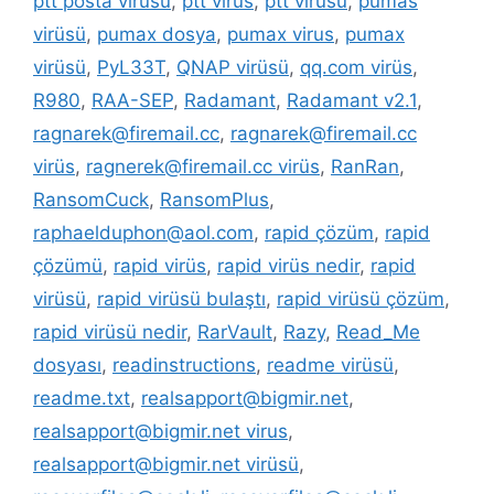
ptt posta virüsü
,
ptt virüs
,
ptt virüsü
,
pumas
virüsü
,
pumax dosya
,
pumax virus
,
pumax
virüsü
,
PyL33T
,
QNAP virüsü
,
qq.com virüs
,
R980
,
RAA-SEP
,
Radamant
,
Radamant v2.1
,
ragnarek@firemail.cc
,
ragnarek@firemail.cc
virüs
,
ragnerek@firemail.cc virüs
,
RanRan
,
RansomCuck
,
RansomPlus
,
raphaelduphon@aol.com
,
rapid çözüm
,
rapid
çözümü
,
rapid virüs
,
rapid virüs nedir
,
rapid
virüsü
,
rapid virüsü bulaştı
,
rapid virüsü çözüm
,
rapid virüsü nedir
,
RarVault
,
Razy
,
Read_Me
dosyası
,
readinstructions
,
readme virüsü
,
readme.txt
,
realsapport@bigmir.net
,
realsapport@bigmir.net virus
,
realsapport@bigmir.net virüsü
,