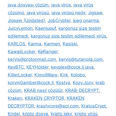
java dosyası çözüm
,
java virüs
,
java virüs
çözümü
,
java virüsü
,
java virüsü nedir
,
Jigsaw
,
Jigsaw (Updated)
,
JobCrypter
,
jpeg onarma
,
JuicyLemon
,
Kaenlupuf
,
kargonuz size teslim
edilemedi
,
kargonuz size teslim edilemedi virüs
,
KARLOS
,
Karma
,
Karmen
,
Kasiski
,
KawaiiLocker
,
KeRanger
,
kervis@protonmail.com
,
kervis@tutanota.com
,
KeyBTC
,
KEYHolder
,
keyplex@cock.li.java
,
KillerLocker
,
KimcilWare
,
Kirk
,
Kolobo
,
korvin0amber@cock.li
,
Kostya
,
Kozy.Jozy
,
krab
çözüm
,
KRAB nasıl çözülür
,
KRAB-DECRYPT
,
Kraken
,
KRAKEN CRYPTOR
,
KRAKEN
DECRYPTOR
,
krastycorp@aol.com
,
KratosCrypt
,
Krider
,
kripto dosya
,
kripto lakır
,
kripto virüs
,