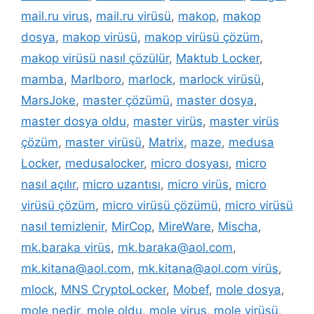
mail.ru virus
,
mail.ru virüsü
,
makop
,
makop
dosya
,
makop virüsü
,
makop virüsü çözüm
,
makop virüsü nasıl çözülür
,
Maktub Locker
,
mamba
,
Marlboro
,
marlock
,
marlock virüsü
,
MarsJoke
,
master çözümü
,
master dosya
,
master dosya oldu
,
master virüs
,
master virüs
çözüm
,
master virüsü
,
Matrix
,
maze
,
medusa
Locker
,
medusalocker
,
micro dosyası
,
micro
nasıl açılır
,
micro uzantısı
,
micro virüs
,
micro
virüsü çözüm
,
micro virüsü çözümü
,
micro virüsü
nasıl temizlenir
,
MirCop
,
MireWare
,
Mischa
,
mk.baraka virüs
,
mk.baraka@aol.com
,
mk.kitana@aol.com
,
mk.kitana@aol.com virüs
,
mlock
,
MNS CryptoLocker
,
Mobef
,
mole dosya
,
mole nedir
,
mole oldu
,
mole virus
,
mole virüsü
,