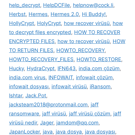
help_decrypt
,
HelpDCFile
,
helpnow@cock.li
,
Herbst
,
Hermes
,
Hermes 2.0
,
Hi Buddy!
,
HollyCrypt
,
HolyCrypt
,
how recover virüsü
,
how
to decrypt files encrypted
,
HOW TO RECOVER
ENCRYPTED FILES
,
how to recover virüsü
,
HOW
TO RETURN FILES
,
HOWTO_RECOVERY
,
HOWTO_RECOVERY_FILES
,
HOWTO_RESTORE
,
Hucky
,
HydraCrypt
,
IFN643
,
india.com çözüm
,
india.com virus
,
INFOWAIT
,
infowait çözüm
,
infowait dosyası
,
infowait virüsü
,
iRansom
,
Ishtar
,
Jack.Pot
,
jacksteam2018@protonmail.com
,
jaff
ransomware
,
jaff virüsü
,
jaff virüsü çözüm
,
jaff
virüsü nedir
,
Jager
,
jamdom@qq.com
,
JapanLocker
,
java
,
java dosya
,
java dosyası
,