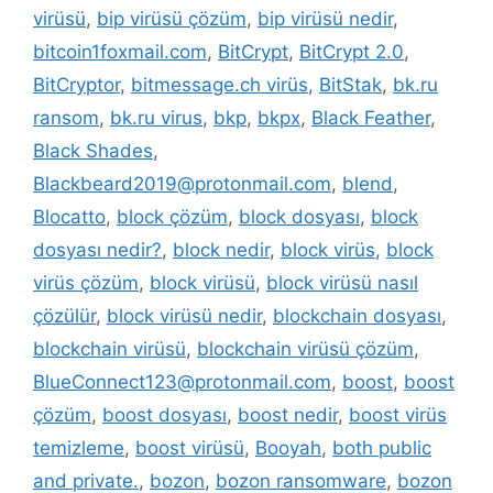
virüsü
,
bip virüsü çözüm
,
bip virüsü nedir
,
bitcoin1foxmail.com
,
BitCrypt
,
BitCrypt 2.0
,
BitCryptor
,
bitmessage.ch virüs
,
BitStak
,
bk.ru
ransom
,
bk.ru virus
,
bkp
,
bkpx
,
Black Feather
,
Black Shades
,
Blackbeard2019@protonmail.com
,
blend
,
Blocatto
,
block çözüm
,
block dosyası
,
block
dosyası nedir?
,
block nedir
,
block virüs
,
block
virüs çözüm
,
block virüsü
,
block virüsü nasıl
çözülür
,
block virüsü nedir
,
blockchain dosyası
,
blockchain virüsü
,
blockchain virüsü çözüm
,
BlueConnect123@protonmail.com
,
boost
,
boost
çözüm
,
boost dosyası
,
boost nedir
,
boost virüs
temizleme
,
boost virüsü
,
Booyah
,
both public
and private.
,
bozon
,
bozon ransomware
,
bozon