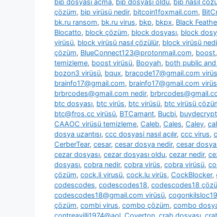
bip dosyası açma
,
bip dosyası oldu
,
bip nasıl çözü
çözüm
,
bip virüsü nedir
,
bitcoin1foxmail.com
,
BitC
bk.ru ransom
,
bk.ru virus
,
bkp
,
bkpx
,
Black Feathe
Blocatto
,
block çözüm
,
block dosyası
,
block dosy
virüsü
,
block virüsü nasıl çözülür
,
block virüsü nedi
çözüm
,
BlueConnect123@protonmail.com
,
boost
temizleme
,
boost virüsü
,
Booyah
,
both public and 
bozon3 virüsü
,
bqux
,
bracode17@gmail.com virü
brainfo17@gmail.com
,
brainfo17@gmail.com virüs
brbrcodes@gmail.com nedir
,
brbrcodes@gmail.co
btc dosyası
,
btc virüs
,
btc virüsü
,
btc virüsü çözü
btc@fros.cc virüsü
,
BTCamant
,
Bucbi
,
buydecryp
CAAOC virüsü temizleme
,
Caleb
,
Cales
,
Caley
,
cal
dosya uzantısı
,
ccc dosyasi nasıl açılır
,
ccc virus
,
c
CerberTear
,
cesar
,
cesar dosya nedir
,
cesar dosya
cezar dosyası
,
cezar dosyası oldu
,
cezar nedir
,
ce
dosyası
,
cobra nedir
,
cobra virüs
,
cobra virüsü
,
co
çözüm
,
cock.li virusü
,
cock.lu virüs
,
CockBlocker
,
codescodes
,
codescodes18
,
codescodes18 çöz
codescodes18@gmail.com virüsü
,
cogonkilsloc
çözüm
,
combi virus
,
combo çözüm
,
combo dosya
contreavilli1974@aol
,
Coverton
,
crab dosyası
,
cra