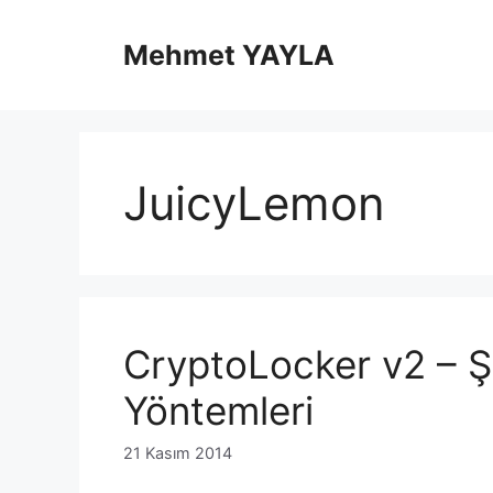
İçeriğe
atla
Mehmet YAYLA
JuicyLemon
CryptoLocker v2 – Ş
Yöntemleri
21 Kasım 2014