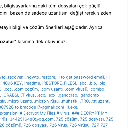
e,
b
ilgisayarlarınızdaki tüm dosyaları çok güçlü
dını, bazen de sadece uzantısını değiştirerek sizden
etaylı bilgi ve çözüm önerileri aşağıdadır. Ayrıca
Çözülür”
kısmına dek okuyunuz.
wto_recover
,
_howto_restore
,
!! to get password email
,
!!!
SA-4096 KEY
,
!readme
,
!RESTORE_FİLES!
,
.abc
,
.bip
,
.bip
ü
,
.ccc
,
.com çözüm
,
.com uzantı
,
.com virüsü
,
.combo
,
,
.CRABSLKT virüs
,
.ecc
,
.exx
,
.gandcrab
,
.gandcrab
lır
,
.micro uzantı
,
.micro virüsü
,
.muhstik
,
.TRO
,
.ttt uzantı
,
39807926 to bracode17@gmail.com !!).exe
,
 extension
,
# Decrypt My Files # virus
,
### DECRYPT MY
irüs
,
3442516480@qq.com
,
725 çözüm
,
725 dosyası
,
725
26 çözümü
,
726 dosyası
,
726 virus
,
726 virüsü
,
727
,
727