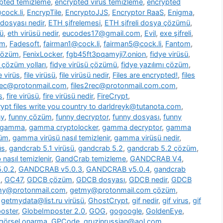
pted temizleme
,
encrypted virus temizleme
,
encrypted
cock.li
,
EncrypTile
,
EncryptoJJS
,
Encryptor RaaS
,
Enigma
,
 dosyası nedir
,
ETH şifrelemesi
,
ETH şifreli dosya çözümü
,
ü
,
eth virüsü nedir
,
eucodes17@gmail.com
,
Evil
,
exe şifreli
,
om
,
Fadesoft
,
fairman1@cock.li
,
fairman5@cock.li
,
Fantom
,
 çözüm
,
FenixLocker
,
fgb45ft3pqamyji7.onion
,
fidye virüsü
,
ü çözüm yolları
,
fidye virüsü çözümü
,
fidye yazılımı çözüm
,
le virüs
,
file virüsü
,
file virüsü nedir
,
Files are encrypted!
,
files
2rec@protonmail.com
,
files2rec@protonmail.com.com
,
s
,
fire virüsü
,
fire virüsü nedir
,
FireCrypt
,
rypt files write you country to darldreyk@tutanota.com
,
ny
,
funny çözüm
,
funny decryptor
,
funny dosyası
,
funny
gamma
,
gamma cryptolocker
,
gamma decryptor
,
gamma
züm
,
gamma virüsü nasıl temizlenir
,
gamma virüsü nedir
,
üs
,
gandcrab 5.1 virüsü
,
gandcrab 5.2
,
gandcrab 5.2 çözüm
,
nasıl temizlenir
,
GandCrab temizleme
,
GANDCRAB V4
,
.0.2
,
GANDCRAB v5.0.3
,
GANDCRAB v5.0.4
,
gandcrab
o
,
GC47
,
GDCB çözüm
,
GDCB dosyası
,
GDCB nedir
,
GDCB
my@protonmail.com
,
getmy@protonmail.com çözüm
,
,
getmydata@list.ru virüsü
,
GhostCrypt
,
gif nedir
,
gif virus
,
gif
oster
,
GlobeImposter 2.0
,
GOG
,
gogoogle
,
GoldenEye
,
görsel onarma
,
GPCode
,
gruzinrussian@aol.com
,