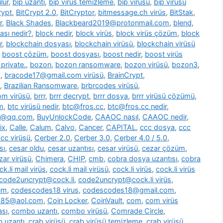
lür
,
bip uzantı
,
bip virüs temizleme
,
bip virüsü
,
bip virüsü
rypt
,
BitCrypt 2.0
,
BitCryptor
,
bitmessage.ch virüs
,
BitStak
,
r
,
Black Shades
,
Blackbeard2019@protonmail.com
,
blend
,
ası nedir?
,
block nedir
,
block virüs
,
block virüs çözüm
,
block
r
,
blockchain dosyası
,
blockchain virüsü
,
blockchain virüsü
,
boost çözüm
,
boost dosyası
,
boost nedir
,
boost virüs
private.
,
bozon
,
bozon ransomware
,
bozon virüsü
,
bozon3
,
s
,
bracode17@gmail.com virüsü
,
BrainCrypt
,
,
Brazilian Ransomware
,
brbrcodes virüsü
,
m virüsü
,
brrr
,
brrr decrypt
,
brrr dosya
,
brrr virüsü çözümü
,
m
,
btc virüsü nedir
,
btc@fros.cc
,
btc@fros.cc nedir
,
t@qq.com
,
BuyUnlockCode
,
CAAOC nasıl
,
CAAOC nedir
,
ix
,
Calle
,
Calum
,
Calvo
,
Cancer
,
CAPITAL
,
ccc dosya
,
ccc
cc virüsü
,
Cerber 2.0
,
Cerber 3.0
,
Cerber 4.0 / 5.0
,
sı
,
cesar oldu
,
cesar uzantısı
,
cesar virüsü
,
cezar çözüm
,
zar virüsü
,
Chimera
,
CHIP
,
cmb
,
cobra dosya uzantısı
,
cobra
ck.li mail virüs
,
cock.li mail virüsü
,
cock.li virüs
,
cock.li virüs
code2uncrypt@cock.li
,
code2uncrypt@cock.li virüs
,
üm
,
codescodes18 virus
,
codescodes18@gmail.com
,
1985@aol.com
,
Coin Locker
,
CoinVault
,
com
,
com virüs
sı
,
combo uzantı
,
combo virüsü
,
Comrade Circle
,
b uzantı
,
crab virüsü
,
crab virüsü temizleme
,
crab virüsü