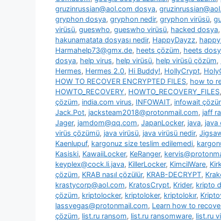
gruzinrussian@aol.com dosya
,
gruzinrussian@aol
gryphon dosya
,
gryphon nedir
,
gryphon virüsü
,
g
virüsü
,
gueswho
,
gueswho virüsü
,
hacked dosya
hakunamatata dosyası nedir
,
HappyDayzz
,
happy
Harmahelp73@gmx.de
,
heets çözüm
,
heets dos
dosya
,
help virus
,
help virüsü
,
help virüsü çözüm
,
Hermes
,
Hermes 2.0
,
Hi Buddy!
,
HollyCrypt
,
Holy
HOW TO RECOVER ENCRYPTED FILES
,
how to re
HOWTO_RECOVERY
,
HOWTO_RECOVERY_FILES
çözüm
,
india.com virus
,
INFOWAIT
,
infowait çöz
Jack.Pot
,
jacksteam2018@protonmail.com
,
jaff 
Jager
,
jamdom@qq.com
,
JapanLocker
,
java
,
java
virüs çözümü
,
java virüsü
,
java virüsü nedir
,
Jigsa
Kaenlupuf
,
kargonuz size teslim edilemedi
,
kargonu
Kasiski
,
KawaiiLocker
,
KeRanger
,
kervis@protonma
keyplex@cock.li.java
,
KillerLocker
,
KimcilWare
,
Kir
çözüm
,
KRAB nasıl çözülür
,
KRAB-DECRYPT
,
Krak
krastycorp@aol.com
,
KratosCrypt
,
Krider
,
kripto 
çözüm
,
kriptolocker
,
kriptoloker
,
kriptolokır
,
Kripto
lassvegas@protonmail.com
,
Learn how to recover
çözüm
,
list.ru ransom
,
list.ru ransomware
,
list.ru v