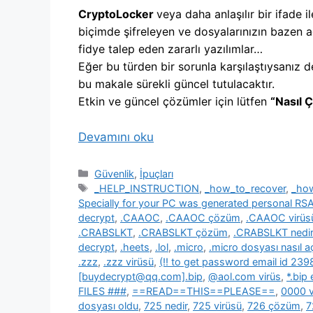
CryptoLocker
veya daha anlaşılır bir ifade il
biçimde şifreleyen ve dosyalarınızın bazen a
fidye talep eden zararlı yazılımlar…
Eğer bu türden bir sorunla karşılaştıysanız d
bu makale sürekli güncel tutulacaktır.
Etkin ve güncel çözümler için lütfen
“Nasıl 
Devamını oku
Kategoriler
Güvenlik
,
İpuçları
Etiketler
_HELP_INSTRUCTION
,
_how_to_recover
,
_ho
Specially for your PC was generated personal R
decrypt
,
.CAAOC
,
.CAAOC çözüm
,
.CAAOC virüs
.CRABSLKT
,
.CRABSLKT çözüm
,
.CRABSLKT nedir
decrypt
,
.heets
,
.lol
,
.micro
,
.micro dosyası nasıl açı
.zzz
,
.zzz virüsü
,
(!! to get password email id 2
[buydecrypt@qq.com].bip
,
@aol.com virüs
,
*.bip
FILES ###
,
==READ==THIS==PLEASE==
,
0000 v
dosyası oldu
,
725 nedir
,
725 virüsü
,
726 çözüm
,
7