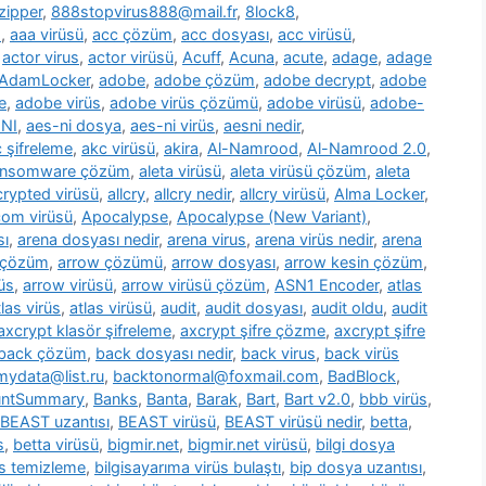
zipper
,
888stopvirus888@mail.fr
,
8lock8
,
m
,
aaa virüsü
,
acc çözüm
,
acc dosyası
,
acc virüsü
,
,
actor virus
,
actor virüsü
,
Acuff
,
Acuna
,
acute
,
adage
,
adage
AdamLocker
,
adobe
,
adobe çözüm
,
adobe decrypt
,
adobe
e
,
adobe virüs
,
adobe virüs çözümü
,
adobe virüsü
,
adobe-
NI
,
aes-ni dosya
,
aes-ni virüs
,
aesni nedir
,
 şifreleme
,
akc virüsü
,
akira
,
Al-Namrood
,
Al-Namrood 2.0
,
ransomware çözüm
,
aleta virüsü
,
aleta virüsü çözüm
,
aleta
ncrypted virüsü
,
allcry
,
allcry nedir
,
allcry virüsü
,
Alma Locker
,
com virüsü
,
Apocalypse
,
Apocalypse (New Variant)
,
sı
,
arena dosyası nedir
,
arena virus
,
arena virüs nedir
,
arena
 çözüm
,
arrow çözümü
,
arrow dosyası
,
arrow kesin çözüm
,
üs
,
arrow virüsü
,
arrow virüsü çözüm
,
ASN1 Encoder
,
atlas
tlas virüs
,
atlas virüsü
,
audit
,
audit dosyası
,
audit oldu
,
audit
axcrypt klasör şifreleme
,
axcrypt şifre çözme
,
axcrypt şifre
back çözüm
,
back dosyası nedir
,
back virus
,
back virüs
ydata@list.ru
,
backtonormal@foxmail.com
,
BadBlock
,
untSummary
,
Banks
,
Banta
,
Barak
,
Bart
,
Bart v2.0
,
bbb virüs
,
BEAST uzantısı
,
BEAST virüsü
,
BEAST virüsü nedir
,
betta
,
s
,
betta virüsü
,
bigmir.net
,
bigmir.net virüsü
,
bilgi dosya
üs temizleme
,
bilgisayarıma virüs bulaştı
,
bip dosya uzantısı
,