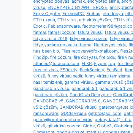
encrypted dosyası açmak
,
encrypted silme
,
encry
virüsü
,
ENCRYPTED_BY.WHITEROSE
,
encrypted@
Enjey Crypter
,
EnkripsiPC
,
Erebus
,
eth dosya
,
eth
ETH uzantı
,
ETH virus
,
eth virüs çözüm
,
ETH virüs
Exotic
,
Fabiansomware
,
facptomena1984@aol.c
fatmal
,
fatmal çözüm
,
fatura virüsü
,
fatura virüsü
fidye virüsü 2019
,
fidye virüsü çözüm
,
fidye virüs
fidye yazılımı dosya kurtarma
,
file dosyası oldu
,
fi
has been bip
,
Files.recovery@foxmail.com
,
files
FindZip
,
fire çözüm
,
fire dosyası
,
fire oldu
,
fire viru
fittanos@tutanota.com
,
FLKR
,
Flyper
,
fog
,
for dec
fros.cc virüs
,
FS0ciety
,
FuckSociety
,
FunFact
,
fun
virüsü
,
funny virüsü nedir
,
funny virüsü temizleme
,
nasıl temizlenir
,
gamma virüsü
,
gamma virüsü çö
gandcrab 5 virüsü
,
gandcrab 5.1
,
gandcrab 5.1 vir
gandcrab çözüm
,
GandCrab Decryptor
,
GandCrab 
GANDCRAB v5
,
GANDCRAB V5.0
,
GANDCRAB V5
v5.2 çözüm
,
GANDCRAB virüsü
,
gaterban@tuta.i
ransomware
,
GDCB virüsü
,
getbtc@aol.com
,
get
getmy@protonmail.com virüs
,
getmydata@list.ru
virüsü
,
gif virüsü çözüm
,
Globe
,
Globe3
,
GlobeImp
Gomasom
,
google dosya uzantısı
,
google uzantı
,