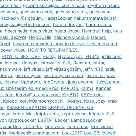
.com nedir
,
gruzinrussian@aol.com virüsü
,
gryphon çözüm
,
uesswho
,
guesswho nedir
,
guesswho virus
,
guesswho
,
hacked virüs çözüm
,
HadesLocker
,
hakunamatata bulaştı
,
newyear@cyberfear.com
,
harma dosyası
,
harma virüsü
,
ya
,
heets nedir
,
heets virüs
,
heets virüsü
,
Heimdall
,
help
,
help
help_decrypt
,
HelpDCFile
,
helpnow@cock.li
,
Herbst
,
Crypt
,
how recover virüsü
,
how to decrypt files encrypted
,
cover virüsü
,
HOW TO RETURN FILES
,
,
HOWTO_RESTORE
,
Hucky
,
HydraCrypt
,
IFN643
,
india.com
üm
,
infowait dosyası
,
infowait virüsü
,
iRansom
,
Ishtar
,
ransomware
,
jaff virüsü
,
jaff virüsü çözüm
,
jaff virüsü nedir
,
 dosya
,
java dosyası
,
java dosyası çözüm
,
java virüs
,
java
w
,
Jigsaw (Updated)
,
JobCrypter
,
jpeg onarma
,
JuicyLemon
,
z size teslim edilemedi virüs
,
KARLOS
,
Karma
,
Karmen
,
il.com
,
kervis@tutanota.com
,
KeyBTC
,
KEYHolder
,
k
,
Kolobo
,
korvin0amber@cock.li
,
Kostya
,
Kozy.Jozy
,
krab
en
,
KRAKEN CRYPTOR
,
KRAKEN DECRYPTOR
,
dosya
,
kripto lakır
,
kripto virüs
,
kripto virüsü
,
kripto virüsü
vor
,
KryptoLocker
,
L33TAF Locker
,
LambdaLocker
,
 your files
,
LeChiffre
,
leon virüs
,
leon virüsü
,
leon virüsü
irüs
,
liverlover@tunatona.com
,
Lock2017
,
Lock93
,
locked