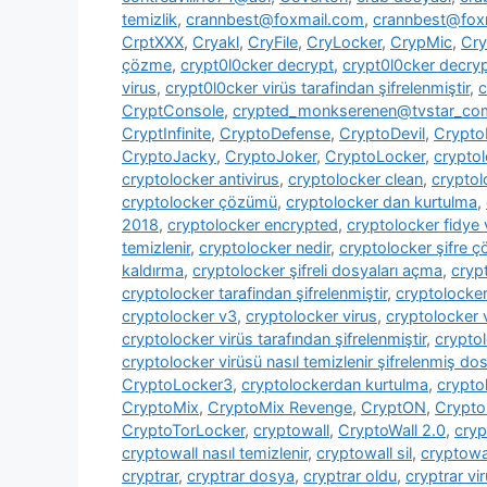
temizlik
,
crannbest@foxmail.com
,
crannbest@foxm
CrptXXX
,
Cryakl
,
CryFile
,
CryLocker
,
CrypMic
,
Cry
çözme
,
crypt0l0cker decrypt
,
crypt0l0cker decryp
virus
,
crypt0l0cker virüs tarafindan şifrelenmiştir
,
c
CryptConsole
,
crypted_monkserenen@tvstar_co
CryptInfinite
,
CryptoDefense
,
CryptoDevil
,
CryptoF
CryptoJacky
,
CryptoJoker
,
CryptoLocker
,
crypto
cryptolocker antivirus
,
cryptolocker clean
,
cryptol
cryptolocker çözümü
,
cryptolocker dan kurtulma
,
2018
,
cryptolocker encrypted
,
cryptolocker fidye 
temizlenir
,
cryptolocker nedir
,
cryptolocker şifre 
kaldırma
,
cryptolocker şifreli dosyaları açma
,
cryp
cryptolocker tarafindan şifrelenmiştir
,
cryptolocke
cryptolocker v3
,
cryptolocker virus
,
cryptolocker 
cryptolocker virüs tarafından şifrelenmiştir
,
cryptol
cryptolocker virüsü nasıl temizlenir şifrelenmiş dosy
CryptoLocker3
,
cryptolockerdan kurtulma
,
crypto
CryptoMix
,
CryptoMix Revenge
,
CryptON
,
Crypto
CryptoTorLocker
,
cryptowall
,
CryptoWall 2.0
,
cryp
cryptowall nasıl temizlenir
,
cryptowall sil
,
cryptowal
cryptrar
,
cryptrar dosya
,
cryptrar oldu
,
cryptrar vi