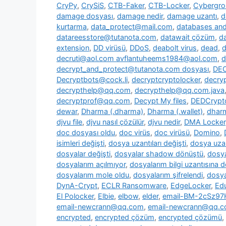
CryPy
,
CrySiS
,
CTB-Faker
,
CTB-Locker
,
Cybergr
damage dosyası
,
damage nedir
,
damage uzantı
,
d
kurtarma
,
data_protect@mail.com
,
databases and 
datareesstore@tutanota.com
,
datawait çözüm
,
da
extension
,
DD virüsü
,
DDoS
,
deabolt virus
,
dead
,
d
decruti@aol.com avflantuheems1984@aol.com
,
d
decrypt_and_protect@tutanota.com dosyası
,
DE
Decryptbots@cock.li
,
decryptcryptolocker
,
decry
decrypthelp@qq.com
,
decrypthelp@qq.com.java
decryptprof@qq.com
,
Decypt My files
,
DEDCrypt
dewar
,
Dharma (.dharma)
,
Dharma (.wallet)
,
dharm
djvu file
,
djvu nasıl çözülür
,
djvu nedir
,
DMA Locker
doc dosyası oldu
,
doc virüs
,
doc virüsü
,
Domino
,
isimleri değişti
,
dosya uzantıları değişti
,
dosya uzan
dosyalar değişti
,
dosyalar shadow dönüştü
,
dosya
dosyalarım açılmıyor
,
dosyalarım bilgi uzantısına 
dosyalarım mole oldu
,
dosyalarım şifrelendi
,
dosya
DynA-Crypt
,
ECLR Ransomware
,
EdgeLocker
,
Ed
El Polocker
,
Elbie
,
elbow
,
elder
,
email-BM-2cSz9
email-newcrann@qq.com
,
email-newcrann@qq.co
encrypted
,
encrypted çözüm
,
encrypted çözümü
,