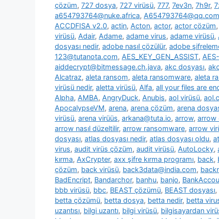
çözüm
,
727 dosya
,
727 virüsü
,
777
,
7ev3n
,
7h9r
,
7
a654793764@nuke.africa
,
A654793764@qq.co
ACCDFISA v2.0
,
actin
,
Acton
,
actor
,
actor çözüm
virüsü
,
Adair
,
Adame
,
adame virus
,
adame virüsü
,
dosyası nedir
,
adobe nasıl çözülür
,
adobe şifrelem
123@tutanota.com
,
AES_KEY_GEN_ASSIST
,
AES-
aiddecrypt@bitmessage.ch.java
,
akc dosyası
,
akc
Alcatraz
,
aleta ransom
,
aleta ransomware
,
aleta 
virüsü nedir
,
aletta virüsü
,
Alfa
,
all your files are e
Alpha
,
AMBA
,
AngryDuck
,
Anubis
,
aol virüsü
,
aol.
ApocalypseVM
,
arena
,
arena çözüm
,
arena dosya
virüsü
,
arena virüüs
,
arkana@tuta.io
,
arrow
,
arrow
arrow nasıl düzeltilir
,
arrow ransomware
,
arrow vir
dosyası
,
atlas dosyası nedir
,
atlas dosyası oldu
,
a
virus
,
audit virüs çözüm
,
audit virüsü
,
AutoLocky
,
kırma
,
AxCrypter
,
axx şifre kırma programı
,
back
,
çözüm
,
back virüsü
,
back3data@india.com
,
backm
BadEncript
,
Bandarchor
,
banhu
,
banjo
,
BankAcco
bbb virüsü
,
bbc
,
BEAST çözümü
,
BEAST dosyası
,
betta çözümü
,
betta dosya
,
betta nedir
,
betta viru
uzantısı
,
bilgi uzantı
,
bilgi virüsü
,
bilgisayardan vir