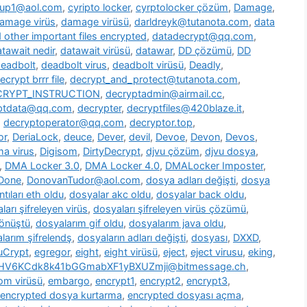
oup1@aol.com
,
cyripto locker
,
cyrptolocker çözüm
,
Damage
,
amage virüs
,
damage virüsü
,
darldreyk@tutanota.com
,
data
other important files encrypted
,
datadecrypt@qq.com
,
tawait nedir
,
datawait virüsü
,
datawar
,
DD çözümü
,
DD
eadbolt
,
deadbolt virus
,
deadbolt virüsü
,
Deadly
,
ecrypt brrr file
,
decrypt_and_protect@tutanota.com
,
CRYPT_INSTRUCTION
,
decryptadmin@airmail.cc
,
ptdata@qq.com
,
decrypter
,
decryptfiles@420blaze.it
,
,
decryptoperator@qq.com
,
decryptor.top
,
or
,
DeriaLock
,
deuce
,
Dever
,
devil
,
Devoe
,
Devon
,
Devos
,
a virus
,
Digisom
,
DirtyDecrypt
,
djvu çözüm
,
djvu dosya
,
,
DMA Locker 3.0
,
DMA Locker 4.0
,
DMALocker Imposter
,
Done
,
DonovanTudor@aol.com
,
dosya adları değişti
,
dosya
tıları eth oldu
,
dosyalar akc oldu
,
dosyalar back oldu
,
ları şifreleyen virüs
,
dosyaları şifreleyen virüs çözümü
,
dönüştü
,
dosyalarım gif oldu
,
dosyalarım java oldu
,
larım şifrelendş
,
dosyaların adları değişti
,
dosyası
,
DXXD
,
uCrypt
,
egregor
,
eight
,
eight virüsü
,
eject
,
eject virusu
,
eking
,
7HV6KCdk8k41bGGmabXF1yBXUZmji@bitmessage.ch
,
m virüsü
,
embargo
,
encrypt1
,
encrypt2
,
encrypt3
,
encrypted dosya kurtarma
,
encrypted dosyası açma
,