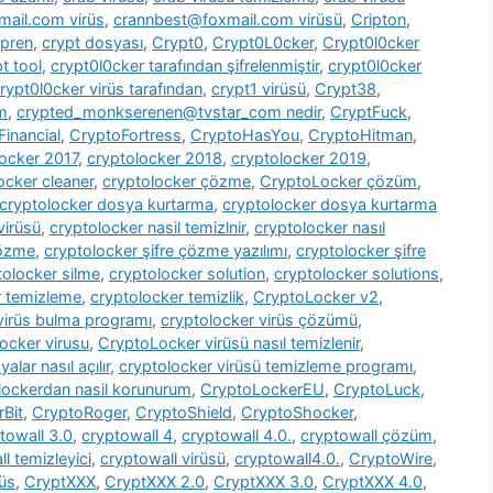
ail.com virüs
,
crannbest@foxmail.com virüsü
,
Cripton
,
pren
,
crypt dosyası
,
Crypt0
,
Crypt0L0cker
,
Crypt0l0cker
t tool
,
crypt0l0cker tarafından şifrelenmiştir
,
crypt0l0cker
rypt0l0cker virüs tarafından
,
crypt1 virüsü
,
Crypt38
,
m
,
crypted_monkserenen@tvstar_com nedir
,
CryptFuck
,
inancial
,
CryptoFortress
,
CryptoHasYou
,
CryptoHitman
,
locker 2017
,
cryptolocker 2018
,
cryptolocker 2019
,
ocker cleaner
,
cryptolocker çözme
,
CryptoLocker çözüm
,
cryptolocker dosya kurtarma
,
cryptolocker dosya kurtarma
virüsü
,
cryptolocker nasil temizlnir
,
cryptolocker nasıl
çözme
,
cryptolocker şifre çözme yazılımı
,
cryptolocker şifre
tolocker silme
,
cryptolocker solution
,
cryptolocker solutions
,
r temizleme
,
cryptolocker temizlik
,
CryptoLocker v2
,
virüs bulma programı
,
cryptolocker virüs çözümü
,
ocker virusu
,
CryptoLocker virüsü nasıl temizlenir
,
alar nasıl açılır
,
cryptolocker virüsü temizleme programı
,
lockerdan nasil korunurum
,
CryptoLockerEU
,
CryptoLuck
,
rBit
,
CryptoRoger
,
CryptoShield
,
CryptoShocker
,
towall 3.0
,
cryptowall 4
,
cryptowall 4.0.
,
cryptowall çözüm
,
l temizleyici
,
cryptowall virüsü
,
cryptowall4.0.
,
CryptoWire
,
rüs
,
CryptXXX
,
CryptXXX 2.0
,
CryptXXX 3.0
,
CryptXXX 4.0
,