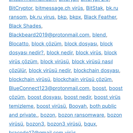
BitCryptor
,
bitmessage.ch virüs
,
BitStak
,
bk.ru
ransom
,
bk.ru virus
,
bkp
,
bkpx
,
Black Feather
,
Black Shades
,
Blackbeard2019@protonmail.com
,
blend
,
Blocatto
,
block çözüm
,
block dosyası
,
block
dosyası nedir?
,
block nedir
,
block virüs
,
block
virüs çözüm
,
block virüsü
,
block virüsü nasıl
çözülür
,
block virüsü nedir
,
blockchain dosyası
,
blockchain virüsü
,
blockchain virüsü çözüm
,
BlueConnect123@protonmail.com
,
boost
,
boost
çözüm
,
boost dosyası
,
boost nedir
,
boost virüs
temizleme
,
boost virüsü
,
Booyah
,
both public
and private.
,
bozon
,
bozon ransomware
,
bozon
virüsü
,
bozon3
,
bozon3 virüsü
,
bqux
,
bracode17@gmail.com virüs
,