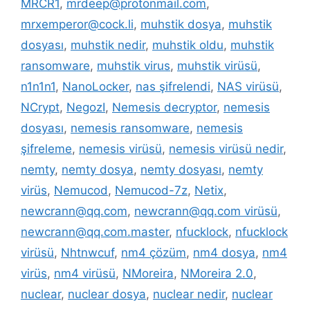
MRCR1
,
mrdeep@protonmail.com
,
mrxemperor@cock.li
,
muhstik dosya
,
muhstik
dosyası
,
muhstik nedir
,
muhstik oldu
,
muhstik
ransomware
,
muhstik virus
,
muhstik virüsü
,
n1n1n1
,
NanoLocker
,
nas şifrelendi
,
NAS virüsü
,
NCrypt
,
NegozI
,
Nemesis decryptor
,
nemesis
dosyası
,
nemesis ransomware
,
nemesis
şifreleme
,
nemesis virüsü
,
nemesis virüsü nedir
,
nemty
,
nemty dosya
,
nemty dosyası
,
nemty
virüs
,
Nemucod
,
Nemucod-7z
,
Netix
,
newcrann@qq.com
,
newcrann@qq.com virüsü
,
newcrann@qq.com.master
,
nfucklock
,
nfucklock
virüsü
,
Nhtnwcuf
,
nm4 çözüm
,
nm4 dosya
,
nm4
virüs
,
nm4 virüsü
,
NMoreira
,
NMoreira 2.0
,
nuclear
,
nuclear dosya
,
nuclear nedir
,
nuclear