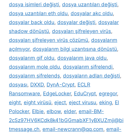
dosya isimleri değişti
,
dosya uzantıları değişti
,
dosya uzantıları eth oldu
,
dosyalar akc oldu
,
dosyalar back oldu
,
dosyalar değişti
,
dosyalar
shadow dönüştü
,
dosyaları şifreleyen virüs
,
dosyaları şifreleyen virüs çözümü
,
dosyalarım
açılmıyor
,
dosyalarım bilgi uzantısına dönüştü
,
dosyalarım gif oldu
,
dosyalarım java oldu
,
dosyalarım mole oldu
,
dosyalarım şifrelendi
,
dosyalarım şifrelendş
,
dosyaların adları değişti
,
dosyası
,
DXXD
,
DynA-Crypt
,
ECLR
Ransomware
,
EdgeLocker
,
EduCrypt
,
egregor
,
eight
,
eight virüsü
,
eject
,
eject virusu
,
eking
,
El
Polocker
,
Elbie
,
elbow
,
elder
,
email-BM-
2cSz97HV6KCdk8k41bGGmabXF1yBXUZmji@bi
tmessage.ch
,
email-newcrann@qq.com
,
email-