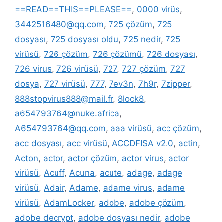
==READ==THIS==PLEASE==
,
0000 virüs
,
3442516480@qq.com
,
725 çözüm
,
725
dosyası
,
725 dosyası oldu
,
725 nedir
,
725
virüsü
,
726 çözüm
,
726 çözümü
,
726 dosyası
,
726 virus
,
726 virüsü
,
727
,
727 çözüm
,
727
dosya
,
727 virüsü
,
777
,
7ev3n
,
7h9r
,
7zipper
,
888stopvirus888@mail.fr
,
8lock8
,
a654793764@nuke.africa
,
A654793764@qq.com
,
aaa virüsü
,
acc çözüm
,
acc dosyası
,
acc virüsü
,
ACCDFISA v2.0
,
actin
,
Acton
,
actor
,
actor çözüm
,
actor virus
,
actor
virüsü
,
Acuff
,
Acuna
,
acute
,
adage
,
adage
virüsü
,
Adair
,
Adame
,
adame virus
,
adame
virüsü
,
AdamLocker
,
adobe
,
adobe çözüm
,
adobe decrypt
,
adobe dosyası nedir
,
adobe