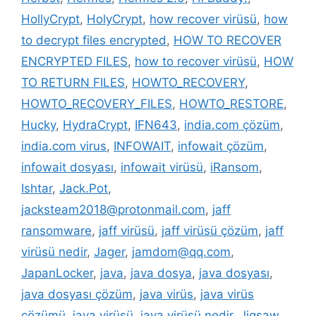
HollyCrypt
,
HolyCrypt
,
how recover virüsü
,
how
to decrypt files encrypted
,
HOW TO RECOVER
ENCRYPTED FILES
,
how to recover virüsü
,
HOW
TO RETURN FILES
,
HOWTO_RECOVERY
,
HOWTO_RECOVERY_FILES
,
HOWTO_RESTORE
,
Hucky
,
HydraCrypt
,
IFN643
,
india.com çözüm
,
india.com virus
,
INFOWAIT
,
infowait çözüm
,
infowait dosyası
,
infowait virüsü
,
iRansom
,
Ishtar
,
Jack.Pot
,
jacksteam2018@protonmail.com
,
jaff
ransomware
,
jaff virüsü
,
jaff virüsü çözüm
,
jaff
virüsü nedir
,
Jager
,
jamdom@qq.com
,
JapanLocker
,
java
,
java dosya
,
java dosyası
,
java dosyası çözüm
,
java virüs
,
java virüs
çözümü
,
java virüsü
,
java virüsü nedir
,
Jigsaw
,