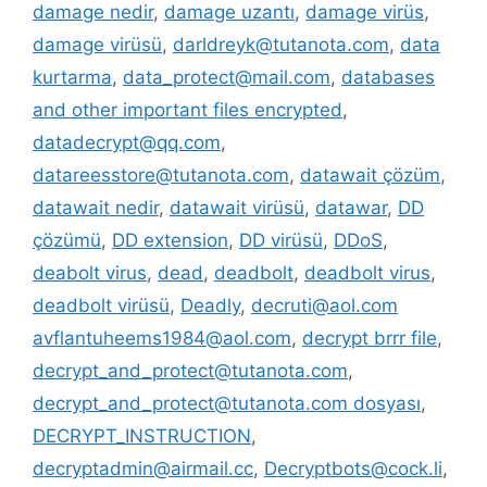
damage nedir
,
damage uzantı
,
damage virüs
,
damage virüsü
,
darldreyk@tutanota.com
,
data
kurtarma
,
data_protect@mail.com
,
databases
and other important files encrypted
,
datadecrypt@qq.com
,
datareesstore@tutanota.com
,
datawait çözüm
,
datawait nedir
,
datawait virüsü
,
datawar
,
DD
çözümü
,
DD extension
,
DD virüsü
,
DDoS
,
deabolt virus
,
dead
,
deadbolt
,
deadbolt virus
,
deadbolt virüsü
,
Deadly
,
decruti@aol.com
avflantuheems1984@aol.com
,
decrypt brrr file
,
decrypt_and_protect@tutanota.com
,
decrypt_and_protect@tutanota.com dosyası
,
DECRYPT_INSTRUCTION
,
decryptadmin@airmail.cc
,
Decryptbots@cock.li
,