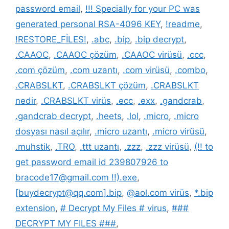
password email
,
!!! Specially for your PC was
generated personal RSA-4096 KEY
,
!readme
,
!RESTORE_FİLES!
,
.abc
,
.bip
,
.bip decrypt
,
.CAAOC
,
.CAAOC çözüm
,
.CAAOC virüsü
,
.ccc
,
.com çözüm
,
.com uzantı
,
.com virüsü
,
.combo
,
.CRABSLKT
,
.CRABSLKT çözüm
,
.CRABSLKT
nedir
,
.CRABSLKT virüs
,
.ecc
,
.exx
,
.gandcrab
,
.gandcrab decrypt
,
.heets
,
.lol
,
.micro
,
.micro
dosyası nasıl açılır
,
.micro uzantı
,
.micro virüsü
,
.muhstik
,
.TRO
,
.ttt uzantı
,
.zzz
,
.zzz virüsü
,
(!! to
get password email id 239807926 to
bracode17@gmail.com !!).exe
,
[buydecrypt@qq.com].bip
,
@aol.com virüs
,
*.bip
extension
,
# Decrypt My Files # virus
,
###
DECRYPT MY FILES ###
,