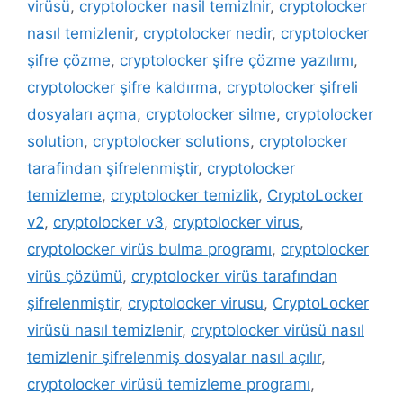
virüsü
,
cryptolocker nasil temizlnir
,
cryptolocker
nasıl temizlenir
,
cryptolocker nedir
,
cryptolocker
şifre çözme
,
cryptolocker şifre çözme yazılımı
,
cryptolocker şifre kaldırma
,
cryptolocker şifreli
dosyaları açma
,
cryptolocker silme
,
cryptolocker
solution
,
cryptolocker solutions
,
cryptolocker
tarafindan şifrelenmiştir
,
cryptolocker
temizleme
,
cryptolocker temizlik
,
CryptoLocker
v2
,
cryptolocker v3
,
cryptolocker virus
,
cryptolocker virüs bulma programı
,
cryptolocker
virüs çözümü
,
cryptolocker virüs tarafından
şifrelenmiştir
,
cryptolocker virusu
,
CryptoLocker
virüsü nasıl temizlenir
,
cryptolocker virüsü nasıl
temizlenir şifrelenmiş dosyalar nasıl açılır
,
cryptolocker virüsü temizleme programı
,