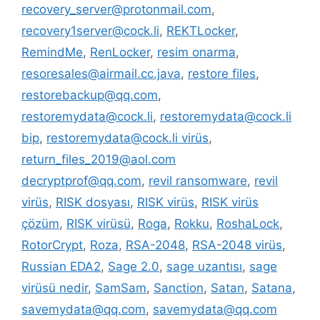
recovery_server@protonmail.com
,
recovery1server@cock.li
,
REKTLocker
,
RemindMe
,
RenLocker
,
resim onarma
,
resoresales@airmail.cc.java
,
restore files
,
restorebackup@qq.com
,
restoremydata@cock.li
,
restoremydata@cock.li
bip
,
restoremydata@cock.li virüs
,
return_files_2019@aol.com
decryptprof@qq.com
,
revil ransomware
,
revil
virüs
,
RISK dosyası
,
RISK virüs
,
RISK virüs
çözüm
,
RISK virüsü
,
Roga
,
Rokku
,
RoshaLock
,
RotorCrypt
,
Roza
,
RSA-2048
,
RSA-2048 virüs
,
Russian EDA2
,
Sage 2.0
,
sage uzantısı
,
sage
virüsü nedir
,
SamSam
,
Sanction
,
Satan
,
Satana
,
savemydata@qq.com
,
savemydata@qq.com