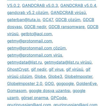
V5.0.2
,
GANDCRAB v5.0.3
,
GANDCRAB v5.0.4
,
gandcrab v5.2 çözüm
,
GANDCRAB virüsü
,
gaterban@tuta.io
,
GC47
,
GDCB çözüm
,
GDCB
dosyası
,
GDCB nedir
,
GDCB ransomware
,
GDCB
virüsü
,
getbtc@aol.com
,
getmy@protonmail.com
,
getmy@protonmail.com çözüm
,
getmy@protonmail.com virüs
,
getmydata@list.ru
,
getmydata@list.ru virüsü
,
GhostCrypt
,
gif nedir
,
gif virus
,
gif virüsü
,
gif
virüsü çözüm
,
Globe
,
Globe3
,
GlobeImposter
,
GlobeImposter 2.0
,
GOG
,
gogoogle
,
GoldenEye
,
Gomasom
,
google dosya uzantısı
,
google
uzantı
,
görsel onarma
,
GPCode
,
gruzinrussian@aol.com
,
gruzinrussian@aol.com