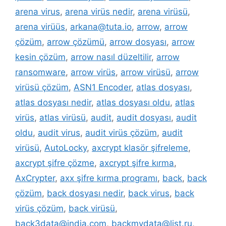
arena virus
,
arena virüs nedir
,
arena virüsü
,
arena virüüs
,
arkana@tuta.io
,
arrow
,
arrow
çözüm
,
arrow çözümü
,
arrow dosyası
,
arrow
kesin çözüm
,
arrow nasıl düzeltilir
,
arrow
ransomware
,
arrow virüs
,
arrow virüsü
,
arrow
virüsü çözüm
,
ASN1 Encoder
,
atlas dosyası
,
atlas dosyası nedir
,
atlas dosyası oldu
,
atlas
virüs
,
atlas virüsü
,
audit
,
audit dosyası
,
audit
oldu
,
audit virus
,
audit virüs çözüm
,
audit
virüsü
,
AutoLocky
,
axcrypt klasör şifreleme
,
axcrypt şifre çözme
,
axcrypt şifre kırma
,
AxCrypter
,
axx şifre kırma programı
,
back
,
back
çözüm
,
back dosyası nedir
,
back virus
,
back
virüs çözüm
,
back virüsü
,
back3data@india.com
,
backmydata@list.ru
,