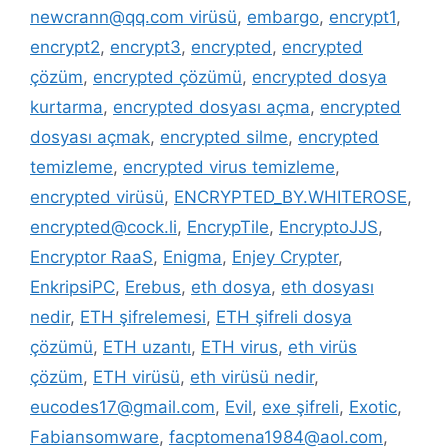
newcrann@qq.com virüsü
,
embargo
,
encrypt1
,
encrypt2
,
encrypt3
,
encrypted
,
encrypted
çözüm
,
encrypted çözümü
,
encrypted dosya
kurtarma
,
encrypted dosyası açma
,
encrypted
dosyası açmak
,
encrypted silme
,
encrypted
temizleme
,
encrypted virus temizleme
,
encrypted virüsü
,
ENCRYPTED_BY.WHITEROSE
,
encrypted@cock.li
,
EncrypTile
,
EncryptoJJS
,
Encryptor RaaS
,
Enigma
,
Enjey Crypter
,
EnkripsiPC
,
Erebus
,
eth dosya
,
eth dosyası
nedir
,
ETH şifrelemesi
,
ETH şifreli dosya
çözümü
,
ETH uzantı
,
ETH virus
,
eth virüs
çözüm
,
ETH virüsü
,
eth virüsü nedir
,
eucodes17@gmail.com
,
Evil
,
exe şifreli
,
Exotic
,
Fabiansomware
,
facptomena1984@aol.com
,