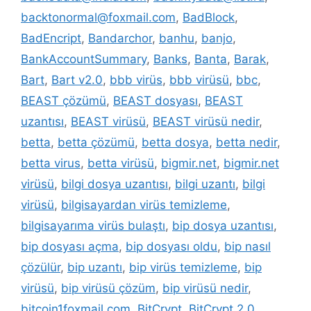
backtonormal@foxmail.com
,
BadBlock
,
BadEncript
,
Bandarchor
,
banhu
,
banjo
,
BankAccountSummary
,
Banks
,
Banta
,
Barak
,
Bart
,
Bart v2.0
,
bbb virüs
,
bbb virüsü
,
bbc
,
BEAST çözümü
,
BEAST dosyası
,
BEAST
uzantısı
,
BEAST virüsü
,
BEAST virüsü nedir
,
betta
,
betta çözümü
,
betta dosya
,
betta nedir
,
betta virus
,
betta virüsü
,
bigmir.net
,
bigmir.net
virüsü
,
bilgi dosya uzantısı
,
bilgi uzantı
,
bilgi
virüsü
,
bilgisayardan virüs temizleme
,
bilgisayarıma virüs bulaştı
,
bip dosya uzantısı
,
bip dosyası açma
,
bip dosyası oldu
,
bip nasıl
çözülür
,
bip uzantı
,
bip virüs temizleme
,
bip
virüsü
,
bip virüsü çözüm
,
bip virüsü nedir
,
bitcoin1foxmail.com
,
BitCrypt
,
BitCrypt 2.0
,