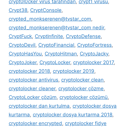
crypt0l0cker virüs tarafından
,
crypt1 virüsü
,
Crypt38
,
CryptConsole
,
crypted_monkserenen@tvstar_com
,
crypted_monkserenen@tvstar_com nedir
,
CryptFuck
,
CryptInfinite
,
CryptoDefense
,
CryptoDevil
,
CryptoFinancial
,
CryptoFortress
,
CryptoHasYou
,
CryptoHitman
,
CryptoJacky
,
CryptoJoker
,
CryptoLocker
,
cryptolocker 2017
,
cryptolocker 2018
,
cryptolocker 2019
,
cryptolocker antivirus
,
cryptolocker clean
,
cryptolocker cleaner
,
cryptolocker çözme
,
CryptoLocker çözüm
,
cryptolocker çözümü
,
cryptolocker dan kurtulma
,
cryptolocker dosya
kurtarma
,
cryptolocker dosya kurtarma 2018
,
cryptolocker encrypted
,
cryptolocker fidye