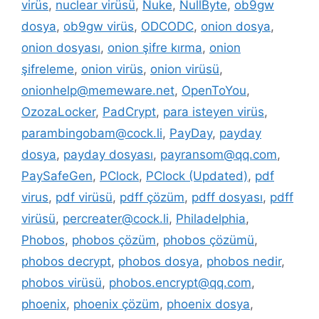
virüs
,
nuclear virüsü
,
Nuke
,
NullByte
,
ob9gw
dosya
,
ob9gw virüs
,
ODCODC
,
onion dosya
,
onion dosyası
,
onion şifre kırma
,
onion
şifreleme
,
onion virüs
,
onion virüsü
,
onionhelp@memeware.net
,
OpenToYou
,
OzozaLocker
,
PadCrypt
,
para isteyen virüs
,
parambingobam@cock.li
,
PayDay
,
payday
dosya
,
payday dosyası
,
payransom@qq.com
,
PaySafeGen
,
PClock
,
PClock (Updated)
,
pdf
virus
,
pdf virüsü
,
pdff çözüm
,
pdff dosyası
,
pdff
virüsü
,
percreater@cock.li
,
Philadelphia
,
Phobos
,
phobos çözüm
,
phobos çözümü
,
phobos decrypt
,
phobos dosya
,
phobos nedir
,
phobos virüsü
,
phobos.encrypt@qq.com
,
phoenix
,
phoenix çözüm
,
phoenix dosya
,