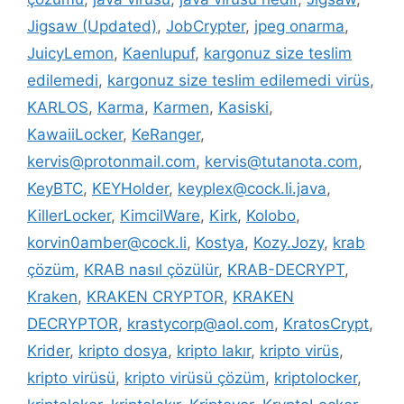
Jigsaw (Updated)
,
JobCrypter
,
jpeg onarma
,
JuicyLemon
,
Kaenlupuf
,
kargonuz size teslim
edilemedi
,
kargonuz size teslim edilemedi virüs
,
KARLOS
,
Karma
,
Karmen
,
Kasiski
,
KawaiiLocker
,
KeRanger
,
kervis@protonmail.com
,
kervis@tutanota.com
,
KeyBTC
,
KEYHolder
,
keyplex@cock.li.java
,
KillerLocker
,
KimcilWare
,
Kirk
,
Kolobo
,
korvin0amber@cock.li
,
Kostya
,
Kozy.Jozy
,
krab
çözüm
,
KRAB nasıl çözülür
,
KRAB-DECRYPT
,
Kraken
,
KRAKEN CRYPTOR
,
KRAKEN
DECRYPTOR
,
krastycorp@aol.com
,
KratosCrypt
,
Krider
,
kripto dosya
,
kripto lakır
,
kripto virüs
,
kripto virüsü
,
kripto virüsü çözüm
,
kriptolocker
,