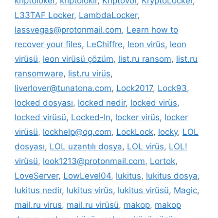
kriptoloker
,
kriptolokır
,
Kriptovor
,
KryptoLocker
,
L33TAF Locker
,
LambdaLocker
,
lassvegas@protonmail.com
,
Learn how to
recover your files
,
LeChiffre
,
leon virüs
,
leon
virüsü
,
leon virüsü çözüm
,
list.ru ransom
,
list.ru
ransomware
,
list.ru virüs
,
liverlover@tunatona.com
,
Lock2017
,
Lock93
,
locked dosyası
,
locked nedir
,
locked virüs
,
locked virüsü
,
Locked-In
,
locker virüs
,
locker
virüsü
,
lockhelp@qq.com
,
LockLock
,
locky
,
LOL
dosyası
,
LOL uzantılı dosya
,
LOL virüs
,
LOL!
virüsü
,
look1213@protonmail.com
,
Lortok
,
LoveServer
,
LowLevel04
,
lukitus
,
lukitus dosya
,
lukitus nedir
,
lukitus virüs
,
lukitus virüsü
,
Magic
,
mail.ru virus
,
mail.ru virüsü
,
makop
,
makop