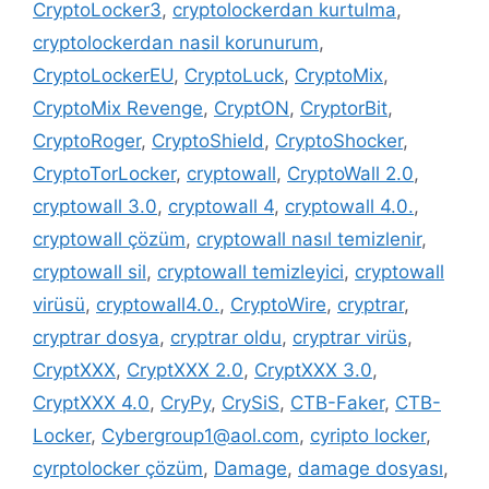
CryptoLocker3
,
cryptolockerdan kurtulma
,
cryptolockerdan nasil korunurum
,
CryptoLockerEU
,
CryptoLuck
,
CryptoMix
,
CryptoMix Revenge
,
CryptON
,
CryptorBit
,
CryptoRoger
,
CryptoShield
,
CryptoShocker
,
CryptoTorLocker
,
cryptowall
,
CryptoWall 2.0
,
cryptowall 3.0
,
cryptowall 4
,
cryptowall 4.0.
,
cryptowall çözüm
,
cryptowall nasıl temizlenir
,
cryptowall sil
,
cryptowall temizleyici
,
cryptowall
virüsü
,
cryptowall4.0.
,
CryptoWire
,
cryptrar
,
cryptrar dosya
,
cryptrar oldu
,
cryptrar virüs
,
CryptXXX
,
CryptXXX 2.0
,
CryptXXX 3.0
,
CryptXXX 4.0
,
CryPy
,
CrySiS
,
CTB-Faker
,
CTB-
Locker
,
Cybergroup1@aol.com
,
cyripto locker
,
cyrptolocker çözüm
,
Damage
,
damage dosyası
,