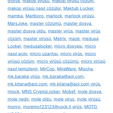
dosya
,
makop virüsü
,
makop virüsü çözüm
,
makop virüsü nasıl çözülür
,
Maktub Locker
,
mamba
,
Marlboro
,
marlock
,
marlock virüsü
,
MarsJoke
,
master çözümü
,
master dosya
,
master dosya oldu
,
master virüs
,
master virüs
çözüm
,
master virüsü
,
Matrix
,
maze
,
medusa
Locker
,
medusalocker
,
micro dosyası
,
micro
nasıl açılır
,
micro uzantısı
,
micro virüs
,
micro
virüsü çözüm
,
micro virüsü çözümü
,
micro virüsü
nasıl temizlenir
,
MirCop
,
MireWare
,
Mischa
,
mk.baraka virüs
,
mk.baraka@aol.com
,
mk.kitana@aol.com
,
mk.kitana@aol.com virüs
,
mlock
,
MNS CryptoLocker
,
Mobef
,
mole dosya
,
mole nedir
,
mole oldu
,
mole virus
,
mole virüsü
,
monro
,
moremo123123@cock.li virüs
,
MOTD
,