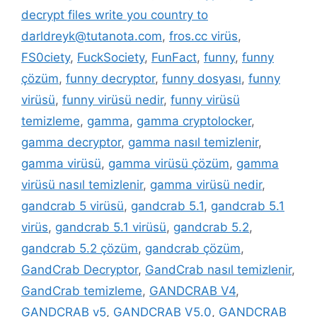
decrypt files write you country to
darldreyk@tutanota.com
,
fros.cc virüs
,
FS0ciety
,
FuckSociety
,
FunFact
,
funny
,
funny
çözüm
,
funny decryptor
,
funny dosyası
,
funny
virüsü
,
funny virüsü nedir
,
funny virüsü
temizleme
,
gamma
,
gamma cryptolocker
,
gamma decryptor
,
gamma nasıl temizlenir
,
gamma virüsü
,
gamma virüsü çözüm
,
gamma
virüsü nasıl temizlenir
,
gamma virüsü nedir
,
gandcrab 5 virüsü
,
gandcrab 5.1
,
gandcrab 5.1
virüs
,
gandcrab 5.1 virüsü
,
gandcrab 5.2
,
gandcrab 5.2 çözüm
,
gandcrab çözüm
,
GandCrab Decryptor
,
GandCrab nasıl temizlenir
,
GandCrab temizleme
,
GANDCRAB V4
,
GANDCRAB v5
,
GANDCRAB V5.0
,
GANDCRAB