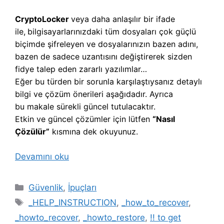
CryptoLocker
veya daha anlaşılır bir ifade
ile,
b
ilgisayarlarınızdaki tüm dosyaları çok güçlü
biçimde şifreleyen ve dosyalarınızın bazen adını,
bazen de sadece uzantısını değiştirerek sizden
fidye talep eden zararlı yazılımlar…
Eğer bu türden bir sorunla karşılaştıysanız detaylı
bilgi ve çözüm önerileri aşağıdadır. Ayrıca
bu makale sürekli güncel tutulacaktır.
Etkin ve güncel çözümler için lütfen
“Nasıl
Çözülür”
kısmına dek okuyunuz.
Devamını oku
Kategoriler
Güvenlik
,
İpuçları
Etiketler
_HELP_INSTRUCTION
,
_how_to_recover
,
_howto_recover
,
_howto_restore
,
!! to get