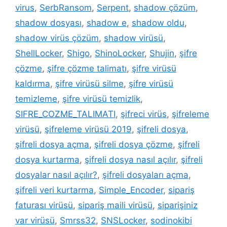
virus
,
SerbRansom
,
Serpent
,
shadow çözüm
,
shadow dosyası
,
shadow e
,
shadow oldu
,
shadow virüs çözüm
,
shadow virüsü
,
ShellLocker
,
Shigo
,
ShinoLocker
,
Shujin
,
şifre
çözme
,
şifre çözme talimatı
,
şifre virüsü
kaldırma
,
şifre virüsü silme
,
şifre virüsü
temizleme
,
şifre virüsü temizlik
,
SIFRE_COZME_TALIMATI
,
şifreci virüs
,
şifreleme
virüsü
,
şifreleme virüsü 2019
,
şifreli dosya
,
şifreli dosya açma
,
şifreli dosya çözme
,
şifreli
dosya kurtarma
,
şifreli dosya nasıl açılır
,
şifreli
dosyalar nasıl açılır?
,
şifreli dosyaları açma
,
şifreli veri kurtarma
,
Simple_Encoder
,
sipariş
faturası virüsü
,
sipariş maili virüsü
,
siparişiniz
var virüsü
,
Smrss32
,
SNSLocker
,
sodinokibi