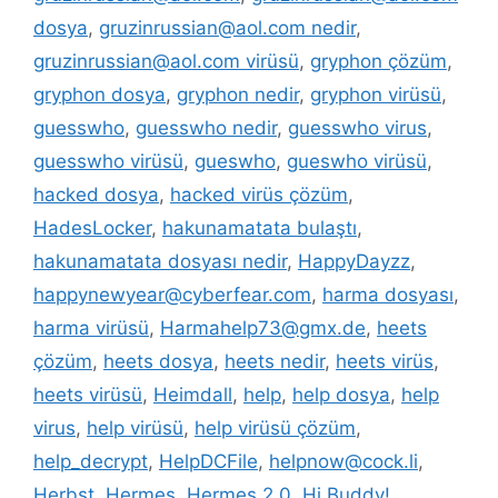
dosya
,
gruzinrussian@aol.com nedir
,
gruzinrussian@aol.com virüsü
,
gryphon çözüm
,
gryphon dosya
,
gryphon nedir
,
gryphon virüsü
,
guesswho
,
guesswho nedir
,
guesswho virus
,
guesswho virüsü
,
gueswho
,
gueswho virüsü
,
hacked dosya
,
hacked virüs çözüm
,
HadesLocker
,
hakunamatata bulaştı
,
hakunamatata dosyası nedir
,
HappyDayzz
,
happynewyear@cyberfear.com
,
harma dosyası
,
harma virüsü
,
Harmahelp73@gmx.de
,
heets
çözüm
,
heets dosya
,
heets nedir
,
heets virüs
,
heets virüsü
,
Heimdall
,
help
,
help dosya
,
help
virus
,
help virüsü
,
help virüsü çözüm
,
help_decrypt
,
HelpDCFile
,
helpnow@cock.li
,
Herbst
,
Hermes
,
Hermes 2.0
,
Hi Buddy!
,