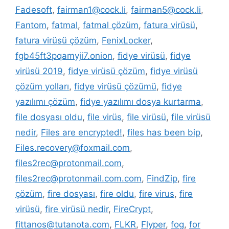
Fadesoft
,
fairman1@cock.li
,
fairman5@cock.li
,
Fantom
,
fatmal
,
fatmal çözüm
,
fatura virüsü
,
fatura virüsü çözüm
,
FenixLocker
,
fgb45ft3pqamyji7.onion
,
fidye virüsü
,
fidye
virüsü 2019
,
fidye virüsü çözüm
,
fidye virüsü
çözüm yolları
,
fidye virüsü çözümü
,
fidye
yazılımı çözüm
,
fidye yazılımı dosya kurtarma
,
file dosyası oldu
,
file virüs
,
file virüsü
,
file virüsü
nedir
,
Files are encrypted!
,
files has been bip
,
Files.recovery@foxmail.com
,
files2rec@protonmail.com
,
files2rec@protonmail.com.com
,
FindZip
,
fire
çözüm
,
fire dosyası
,
fire oldu
,
fire virus
,
fire
virüsü
,
fire virüsü nedir
,
FireCrypt
,
fittanos@tutanota.com
,
FLKR
,
Flyper
,
fog
,
for