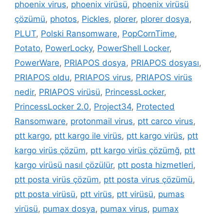
phoenix virus
,
phoenix virüsü
,
phoenix virüsü
çözümü
,
photos
,
Pickles
,
plorer
,
plorer dosya
,
PLUT
,
Polski Ransomware
,
PopCornTime
,
Potato
,
PowerLocky
,
PowerShell Locker
,
PowerWare
,
PRIAPOS dosya
,
PRIAPOS dosyası
,
PRIAPOS oldu
,
PRIAPOS virus
,
PRIAPOS virüs
nedir
,
PRIAPOS virüsü
,
PrincessLocker
,
PrincessLocker 2.0
,
Project34
,
Protected
Ransomware
,
protonmail virus
,
ptt carco virus
,
ptt kargo
,
ptt kargo ile virüs
,
ptt kargo virüs
,
ptt
kargo virüs çözüm
,
ptt kargo virüs çözümğ
,
ptt
kargo virüsü nasıl çözülür
,
ptt posta hizmetleri
,
ptt posta virüs çözüm
,
ptt posta virus çözümü
,
ptt posta virüsü
,
ptt virüs
,
ptt virüsü
,
pumas
virüsü
,
pumax dosya
,
pumax virus
,
pumax