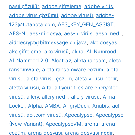
nasıl çözülür
,
adobe şifreleme
,
adobe virüs
,
adobe virüs çözümü
,
adobe virüsü
,
adobe-
123@tutanota.com
,
AES_KEY_GEN_ASSIST
,
AES-NI
,
aes-ni dosya
,
aes-ni virüs
,
aesni nedir
,
aiddecrypt@bitmessage.ch.java
,
akc dosyası
,
akc şifreleme
,
akc virüsü
,
akira
,
Al-Namrood
,
Al-Namrood 2.0
,
Alcatraz
,
aleta ransom
,
aleta
ransomware
,
aleta ransomware çözüm
,
aleta
virüsü
,
aleta virüsü çözüm
,
aleta virüsü nedir
,
aletta virüsü
,
Alfa
,
all your files are encrypted
virüsü
,
allcry
,
allcry nedir
,
allcry virüsü
,
Alma
Locker
,
Alpha
,
AMBA
,
AngryDuck
,
Anubis
,
aol
virüsü
,
aol.com virüsü
,
Apocalypse
,
Apocalypse
(New Variant)
,
ApocalypseVM
,
arena
,
arena
çözüm
,
arena dosyası
,
arena dosyası nedir
,