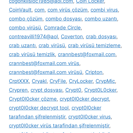
cogonkilsloc1985@aol.com
,
Coin Locker
,
CoinVault
,
com
,
com virüs çözüm
,
combi virus
,
combo çözüm
,
combo dosyası
,
combo uzantı
,
combo virüsü
,
Comrade Circle
,
contreavilli1974@aol
,
Coverton
,
crab dosyası
,
crab uzantı
,
crab virüsü
,
crab virüsü temizleme
,
crab virüsü temizlik
,
crannbest@foxmail.com
,
crannbest@foxmail.com virüs
,
crannbest@foxmail.com virüsü
,
Cripton
,
CrptXXX
,
Cryakl
,
CryFile
,
CryLocker
,
CrypMic
,
Crypren
,
crypt dosyası
,
Crypt0
,
Crypt0L0cker
,
Crypt0l0cker çözme
,
crypt0l0cker decrypt
,
crypt0l0cker decrypt tool
,
crypt0l0cker
tarafından şifrelenmiştir
,
crypt0l0cker virus
,
crypt0l0cker virüs tarafindan şifrelenmiştir
,