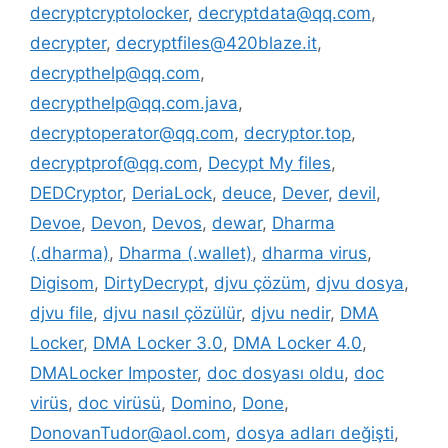
decryptcryptolocker
,
decryptdata@qq.com
,
decrypter
,
decryptfiles@420blaze.it
,
decrypthelp@qq.com
,
decrypthelp@qq.com.java
,
decryptoperator@qq.com
,
decryptor.top
,
decryptprof@qq.com
,
Decypt My files
,
DEDCryptor
,
DeriaLock
,
deuce
,
Dever
,
devil
,
Devoe
,
Devon
,
Devos
,
dewar
,
Dharma
(.dharma)
,
Dharma (.wallet)
,
dharma virus
,
Digisom
,
DirtyDecrypt
,
djvu çözüm
,
djvu dosya
,
djvu file
,
djvu nasıl çözülür
,
djvu nedir
,
DMA
Locker
,
DMA Locker 3.0
,
DMA Locker 4.0
,
DMALocker Imposter
,
doc dosyası oldu
,
doc
virüs
,
doc virüsü
,
Domino
,
Done
,
DonovanTudor@aol.com
,
dosya adları değişti
,