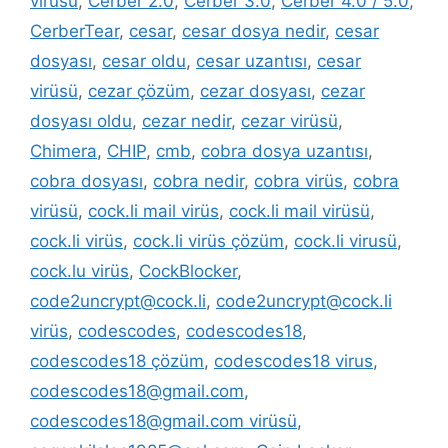
virüsü
,
Cerber 2.0
,
Cerber 3.0
,
Cerber 4.0 / 5.0
,
CerberTear
,
cesar
,
cesar dosya nedir
,
cesar
dosyası
,
cesar oldu
,
cesar uzantısı
,
cesar
virüsü
,
cezar çözüm
,
cezar dosyası
,
cezar
dosyası oldu
,
cezar nedir
,
cezar virüsü
,
Chimera
,
CHIP
,
cmb
,
cobra dosya uzantısı
,
cobra dosyası
,
cobra nedir
,
cobra virüs
,
cobra
virüsü
,
cock.li mail virüs
,
cock.li mail virüsü
,
cock.li virüs
,
cock.li virüs çözüm
,
cock.li virusü
,
cock.lu virüs
,
CockBlocker
,
code2uncrypt@cock.li
,
code2uncrypt@cock.li
virüs
,
codescodes
,
codescodes18
,
codescodes18 çözüm
,
codescodes18 virus
,
codescodes18@gmail.com
,
codescodes18@gmail.com virüsü
,