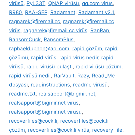
virüsü
,
PyL33T
,
QNAP virüsü
,
qq.com virüs
,
R980
,
RAA-SEP
,
Radamant
,
Radamant v2.1
,
ragnarek@firemail.cc
,
ragnarek@firemail.cc
virüs
,
ragnerek@firemail.cc virüs
,
RanRan
,
RansomCuck
,
RansomPlus
,
raphaelduphon@aol.com
,
rapid çözüm
,
rapid
çözümü
,
rapid virüs
,
rapid virüs nedir
,
rapid
virüsü
,
rapid virüsü bulaştı
,
rapid virüsü çözüm
,
rapid virüsü nedir
,
RarVault
,
Razy
,
Read_Me
dosyası
,
readinstructions
,
readme virüsü
,
readme.txt
,
realsapport@bigmir.net
,
realsapport@bigmir.net virus
,
realsapport@bigmir.net virüsü
,
recoverfiles@cock.li
,
recoverfiles@cock.li
çözüm
,
recoverfiles@cock.li virüs
,
recovery_file
,