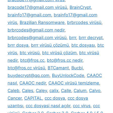
bracode17@gmail.com virüsü
,
BrainCrypt
,
brainfo17@gmail.com
,
brainfo17@gmail.com
virüs
,
Brazilian Ransomware
,
brbrcodes virüsü
,
brbrcodes@gmail.com nedir
,
brbrcodes@gmail.com virüsü
,
brrr
,
brrr decrypt
,
brrr dosya
,
brrr virüsü çözümü
,
btc dosyası
,
btc
virüs
,
btc virüsü
,
btc virüsü çözüm
,
btc virüsü
nedir
,
btc@fros.cc
,
btc@fros.cc nedir
,
btc@fros.cc virüsü
,
BTCamant
,
Bucbi
,
buydecrypt@qq.com
,
BuyUnlockCode
,
CAAOC
nasıl
,
CAAOC nedir
,
CAAOC virüsü temizleme
,
Caleb
,
Cales
,
Caley
,
calix
,
Calle
,
Calum
,
Calvo
,
Cancer
,
CAPITAL
,
ccc dosya
,
ccc dosya
uzantısı
,
ccc dosyasi nasıl açılır
,
ccc virus
,
ccc