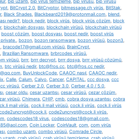
lür
,
bip uzantı
,
bip virüs temizleme
,
bip virüsü
,
bip virüsü
rypt
,
BitCrypt 2.0
,
BitCryptor
,
bitmessage.ch virüs
,
BitStak
,
r
,
Black Shades
,
Blackbeard2019@protonmail.com
,
blend
,
ası nedir?
,
block nedir
,
block virüs
,
block virüs çözüm
,
block
r
,
blockchain dosyası
,
blockchain virüsü
,
blockchain virüsü
,
boost çözüm
,
boost dosyası
,
boost nedir
,
boost virüs
private.
,
bozon
,
bozon ransomware
,
bozon virüsü
,
bozon3
,
s
,
bracode17@gmail.com virüsü
,
BrainCrypt
,
,
Brazilian Ransomware
,
brbrcodes virüsü
,
m virüsü
,
brrr
,
brrr decrypt
,
brrr dosya
,
brrr virüsü çözümü
,
m
,
btc virüsü nedir
,
btc@fros.cc
,
btc@fros.cc nedir
,
t@qq.com
,
BuyUnlockCode
,
CAAOC nasıl
,
CAAOC nedir
,
ix
,
Calle
,
Calum
,
Calvo
,
Cancer
,
CAPITAL
,
ccc dosya
,
ccc
cc virüsü
,
Cerber 2.0
,
Cerber 3.0
,
Cerber 4.0 / 5.0
,
sı
,
cesar oldu
,
cesar uzantısı
,
cesar virüsü
,
cezar çözüm
,
zar virüsü
,
Chimera
,
CHIP
,
cmb
,
cobra dosya uzantısı
,
cobra
ck.li mail virüs
,
cock.li mail virüsü
,
cock.li virüs
,
cock.li virüs
code2uncrypt@cock.li
,
code2uncrypt@cock.li virüs
,
üm
,
codescodes18 virus
,
codescodes18@gmail.com
,
1985@aol.com
,
Coin Locker
,
CoinVault
,
com
,
com virüs
sı
,
combo uzantı
,
combo virüsü
,
Comrade Circle
,
b uzantı
,
crab virüsü
,
crab virüsü temizleme
,
crab virüsü