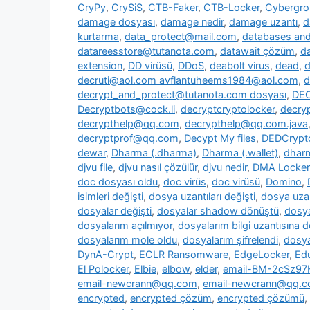
CryPy
,
CrySiS
,
CTB-Faker
,
CTB-Locker
,
Cybergr
damage dosyası
,
damage nedir
,
damage uzantı
,
d
kurtarma
,
data_protect@mail.com
,
databases and 
datareesstore@tutanota.com
,
datawait çözüm
,
da
extension
,
DD virüsü
,
DDoS
,
deabolt virus
,
dead
,
d
decruti@aol.com avflantuheems1984@aol.com
,
d
decrypt_and_protect@tutanota.com dosyası
,
DE
Decryptbots@cock.li
,
decryptcryptolocker
,
decry
decrypthelp@qq.com
,
decrypthelp@qq.com.java
decryptprof@qq.com
,
Decypt My files
,
DEDCrypt
dewar
,
Dharma (.dharma)
,
Dharma (.wallet)
,
dharm
djvu file
,
djvu nasıl çözülür
,
djvu nedir
,
DMA Locker
doc dosyası oldu
,
doc virüs
,
doc virüsü
,
Domino
,
isimleri değişti
,
dosya uzantıları değişti
,
dosya uzan
dosyalar değişti
,
dosyalar shadow dönüştü
,
dosya
dosyalarım açılmıyor
,
dosyalarım bilgi uzantısına 
dosyalarım mole oldu
,
dosyalarım şifrelendi
,
dosya
DynA-Crypt
,
ECLR Ransomware
,
EdgeLocker
,
Ed
El Polocker
,
Elbie
,
elbow
,
elder
,
email-BM-2cSz9
email-newcrann@qq.com
,
email-newcrann@qq.co
encrypted
,
encrypted çözüm
,
encrypted çözümü
,