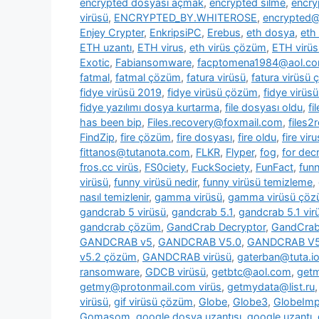
encrypted dosyası açmak
,
encrypted silme
,
encry
virüsü
,
ENCRYPTED_BY.WHITEROSE
,
encrypted@
Enjey Crypter
,
EnkripsiPC
,
Erebus
,
eth dosya
,
eth
ETH uzantı
,
ETH virus
,
eth virüs çözüm
,
ETH virüs
Exotic
,
Fabiansomware
,
facptomena1984@aol.c
fatmal
,
fatmal çözüm
,
fatura virüsü
,
fatura virüsü
fidye virüsü 2019
,
fidye virüsü çözüm
,
fidye virüs
fidye yazılımı dosya kurtarma
,
file dosyası oldu
,
fi
has been bip
,
Files.recovery@foxmail.com
,
files
FindZip
,
fire çözüm
,
fire dosyası
,
fire oldu
,
fire viru
fittanos@tutanota.com
,
FLKR
,
Flyper
,
fog
,
for dec
fros.cc virüs
,
FS0ciety
,
FuckSociety
,
FunFact
,
fun
virüsü
,
funny virüsü nedir
,
funny virüsü temizleme
,
nasıl temizlenir
,
gamma virüsü
,
gamma virüsü çö
gandcrab 5 virüsü
,
gandcrab 5.1
,
gandcrab 5.1 vir
gandcrab çözüm
,
GandCrab Decryptor
,
GandCrab 
GANDCRAB v5
,
GANDCRAB V5.0
,
GANDCRAB V5
v5.2 çözüm
,
GANDCRAB virüsü
,
gaterban@tuta.i
ransomware
,
GDCB virüsü
,
getbtc@aol.com
,
get
getmy@protonmail.com virüs
,
getmydata@list.ru
virüsü
,
gif virüsü çözüm
,
Globe
,
Globe3
,
GlobeImp
Gomasom
,
google dosya uzantısı
,
google uzantı
,