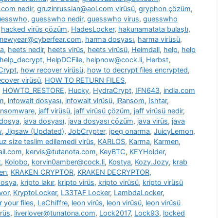
.com nedir
,
gruzinrussian@aol.com virüsü
,
gryphon çözüm
,
uesswho
,
guesswho nedir
,
guesswho virus
,
guesswho
,
hacked virüs çözüm
,
HadesLocker
,
hakunamatata bulaştı
,
newyear@cyberfear.com
,
harma dosyası
,
harma virüsü
,
ya
,
heets nedir
,
heets virüs
,
heets virüsü
,
Heimdall
,
help
,
help
help_decrypt
,
HelpDCFile
,
helpnow@cock.li
,
Herbst
,
Crypt
,
how recover virüsü
,
how to decrypt files encrypted
,
cover virüsü
,
HOW TO RETURN FILES
,
,
HOWTO_RESTORE
,
Hucky
,
HydraCrypt
,
IFN643
,
india.com
üm
,
infowait dosyası
,
infowait virüsü
,
iRansom
,
Ishtar
,
ransomware
,
jaff virüsü
,
jaff virüsü çözüm
,
jaff virüsü nedir
,
 dosya
,
java dosyası
,
java dosyası çözüm
,
java virüs
,
java
w
,
Jigsaw (Updated)
,
JobCrypter
,
jpeg onarma
,
JuicyLemon
,
z size teslim edilemedi virüs
,
KARLOS
,
Karma
,
Karmen
,
il.com
,
kervis@tutanota.com
,
KeyBTC
,
KEYHolder
,
k
,
Kolobo
,
korvin0amber@cock.li
,
Kostya
,
Kozy.Jozy
,
krab
en
,
KRAKEN CRYPTOR
,
KRAKEN DECRYPTOR
,
dosya
,
kripto lakır
,
kripto virüs
,
kripto virüsü
,
kripto virüsü
vor
,
KryptoLocker
,
L33TAF Locker
,
LambdaLocker
,
 your files
,
LeChiffre
,
leon virüs
,
leon virüsü
,
leon virüsü
irüs
,
liverlover@tunatona.com
,
Lock2017
,
Lock93
,
locked