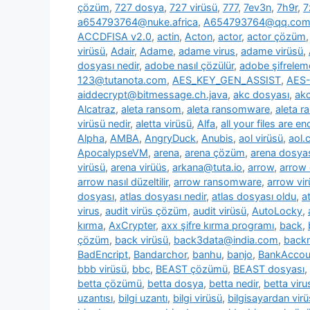
çözüm
,
727 dosya
,
727 virüsü
,
777
,
7ev3n
,
7h9r
,
7
a654793764@nuke.africa
,
A654793764@qq.co
ACCDFISA v2.0
,
actin
,
Acton
,
actor
,
actor çözüm
virüsü
,
Adair
,
Adame
,
adame virus
,
adame virüsü
,
dosyası nedir
,
adobe nasıl çözülür
,
adobe şifrelem
123@tutanota.com
,
AES_KEY_GEN_ASSIST
,
AES-
aiddecrypt@bitmessage.ch.java
,
akc dosyası
,
akc
Alcatraz
,
aleta ransom
,
aleta ransomware
,
aleta 
virüsü nedir
,
aletta virüsü
,
Alfa
,
all your files are e
Alpha
,
AMBA
,
AngryDuck
,
Anubis
,
aol virüsü
,
aol.
ApocalypseVM
,
arena
,
arena çözüm
,
arena dosya
virüsü
,
arena virüüs
,
arkana@tuta.io
,
arrow
,
arrow
arrow nasıl düzeltilir
,
arrow ransomware
,
arrow vir
dosyası
,
atlas dosyası nedir
,
atlas dosyası oldu
,
a
virus
,
audit virüs çözüm
,
audit virüsü
,
AutoLocky
,
kırma
,
AxCrypter
,
axx şifre kırma programı
,
back
,
çözüm
,
back virüsü
,
back3data@india.com
,
backm
BadEncript
,
Bandarchor
,
banhu
,
banjo
,
BankAcco
bbb virüsü
,
bbc
,
BEAST çözümü
,
BEAST dosyası
,
betta çözümü
,
betta dosya
,
betta nedir
,
betta viru
uzantısı
,
bilgi uzantı
,
bilgi virüsü
,
bilgisayardan vir