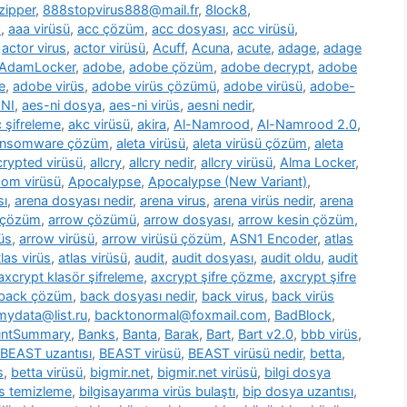
zipper
,
888stopvirus888@mail.fr
,
8lock8
,
m
,
aaa virüsü
,
acc çözüm
,
acc dosyası
,
acc virüsü
,
,
actor virus
,
actor virüsü
,
Acuff
,
Acuna
,
acute
,
adage
,
adage
AdamLocker
,
adobe
,
adobe çözüm
,
adobe decrypt
,
adobe
e
,
adobe virüs
,
adobe virüs çözümü
,
adobe virüsü
,
adobe-
NI
,
aes-ni dosya
,
aes-ni virüs
,
aesni nedir
,
 şifreleme
,
akc virüsü
,
akira
,
Al-Namrood
,
Al-Namrood 2.0
,
ransomware çözüm
,
aleta virüsü
,
aleta virüsü çözüm
,
aleta
ncrypted virüsü
,
allcry
,
allcry nedir
,
allcry virüsü
,
Alma Locker
,
com virüsü
,
Apocalypse
,
Apocalypse (New Variant)
,
sı
,
arena dosyası nedir
,
arena virus
,
arena virüs nedir
,
arena
 çözüm
,
arrow çözümü
,
arrow dosyası
,
arrow kesin çözüm
,
üs
,
arrow virüsü
,
arrow virüsü çözüm
,
ASN1 Encoder
,
atlas
tlas virüs
,
atlas virüsü
,
audit
,
audit dosyası
,
audit oldu
,
audit
axcrypt klasör şifreleme
,
axcrypt şifre çözme
,
axcrypt şifre
back çözüm
,
back dosyası nedir
,
back virus
,
back virüs
ydata@list.ru
,
backtonormal@foxmail.com
,
BadBlock
,
untSummary
,
Banks
,
Banta
,
Barak
,
Bart
,
Bart v2.0
,
bbb virüs
,
BEAST uzantısı
,
BEAST virüsü
,
BEAST virüsü nedir
,
betta
,
s
,
betta virüsü
,
bigmir.net
,
bigmir.net virüsü
,
bilgi dosya
üs temizleme
,
bilgisayarıma virüs bulaştı
,
bip dosya uzantısı
,