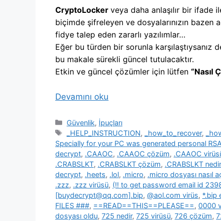
CryptoLocker
veya daha anlaşılır bir ifade il
biçimde şifreleyen ve dosyalarınızın bazen a
fidye talep eden zararlı yazılımlar…
Eğer bu türden bir sorunla karşılaştıysanız d
bu makale sürekli güncel tutulacaktır.
Etkin ve güncel çözümler için lütfen
“Nasıl 
Devamını oku
Kategoriler
Güvenlik
,
İpuçları
Etiketler
_HELP_INSTRUCTION
,
_how_to_recover
,
_ho
Specially for your PC was generated personal R
decrypt
,
.CAAOC
,
.CAAOC çözüm
,
.CAAOC virüs
.CRABSLKT
,
.CRABSLKT çözüm
,
.CRABSLKT nedir
decrypt
,
.heets
,
.lol
,
.micro
,
.micro dosyası nasıl açı
.zzz
,
.zzz virüsü
,
(!! to get password email id 2
[buydecrypt@qq.com].bip
,
@aol.com virüs
,
*.bip
FILES ###
,
==READ==THIS==PLEASE==
,
0000 v
dosyası oldu
,
725 nedir
,
725 virüsü
,
726 çözüm
,
7