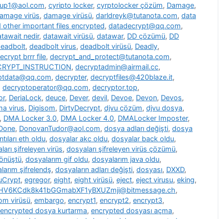
oup1@aol.com
,
cyripto locker
,
cyrptolocker çözüm
,
Damage
,
amage virüs
,
damage virüsü
,
darldreyk@tutanota.com
,
data
other important files encrypted
,
datadecrypt@qq.com
,
tawait nedir
,
datawait virüsü
,
datawar
,
DD çözümü
,
DD
eadbolt
,
deadbolt virus
,
deadbolt virüsü
,
Deadly
,
ecrypt brrr file
,
decrypt_and_protect@tutanota.com
,
CRYPT_INSTRUCTION
,
decryptadmin@airmail.cc
,
ptdata@qq.com
,
decrypter
,
decryptfiles@420blaze.it
,
,
decryptoperator@qq.com
,
decryptor.top
,
or
,
DeriaLock
,
deuce
,
Dever
,
devil
,
Devoe
,
Devon
,
Devos
,
a virus
,
Digisom
,
DirtyDecrypt
,
djvu çözüm
,
djvu dosya
,
,
DMA Locker 3.0
,
DMA Locker 4.0
,
DMALocker Imposter
,
Done
,
DonovanTudor@aol.com
,
dosya adları değişti
,
dosya
tıları eth oldu
,
dosyalar akc oldu
,
dosyalar back oldu
,
ları şifreleyen virüs
,
dosyaları şifreleyen virüs çözümü
,
dönüştü
,
dosyalarım gif oldu
,
dosyalarım java oldu
,
larım şifrelendş
,
dosyaların adları değişti
,
dosyası
,
DXXD
,
uCrypt
,
egregor
,
eight
,
eight virüsü
,
eject
,
eject virusu
,
eking
,
7HV6KCdk8k41bGGmabXF1yBXUZmji@bitmessage.ch
,
m virüsü
,
embargo
,
encrypt1
,
encrypt2
,
encrypt3
,
encrypted dosya kurtarma
,
encrypted dosyası açma
,