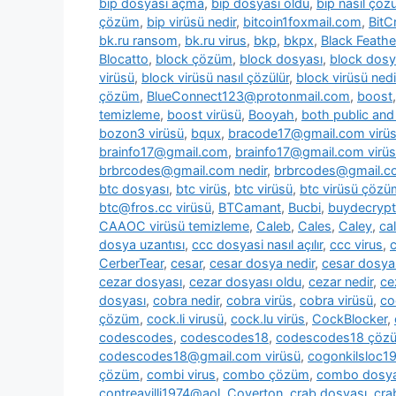
bip dosyası açma
,
bip dosyası oldu
,
bip nasıl çözü
çözüm
,
bip virüsü nedir
,
bitcoin1foxmail.com
,
BitC
bk.ru ransom
,
bk.ru virus
,
bkp
,
bkpx
,
Black Feathe
Blocatto
,
block çözüm
,
block dosyası
,
block dosy
virüsü
,
block virüsü nasıl çözülür
,
block virüsü nedi
çözüm
,
BlueConnect123@protonmail.com
,
boost
temizleme
,
boost virüsü
,
Booyah
,
both public and 
bozon3 virüsü
,
bqux
,
bracode17@gmail.com virü
brainfo17@gmail.com
,
brainfo17@gmail.com virüs
brbrcodes@gmail.com nedir
,
brbrcodes@gmail.co
btc dosyası
,
btc virüs
,
btc virüsü
,
btc virüsü çözü
btc@fros.cc virüsü
,
BTCamant
,
Bucbi
,
buydecryp
CAAOC virüsü temizleme
,
Caleb
,
Cales
,
Caley
,
cal
dosya uzantısı
,
ccc dosyasi nasıl açılır
,
ccc virus
,
c
CerberTear
,
cesar
,
cesar dosya nedir
,
cesar dosya
cezar dosyası
,
cezar dosyası oldu
,
cezar nedir
,
ce
dosyası
,
cobra nedir
,
cobra virüs
,
cobra virüsü
,
co
çözüm
,
cock.li virusü
,
cock.lu virüs
,
CockBlocker
,
codescodes
,
codescodes18
,
codescodes18 çöz
codescodes18@gmail.com virüsü
,
cogonkilsloc
çözüm
,
combi virus
,
combo çözüm
,
combo dosya
contreavilli1974@aol
,
Coverton
,
crab dosyası
,
cra