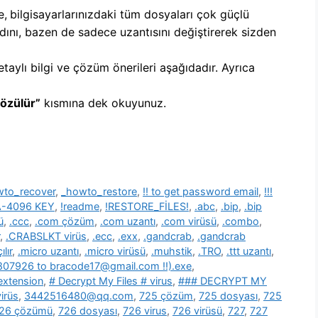
e,
b
ilgisayarlarınızdaki tüm dosyaları çok güçlü
dını, bazen de sadece uzantısını değiştirerek sizden
etaylı bilgi ve çözüm önerileri aşağıdadır. Ayrıca
Çözülür”
kısmına dek okuyunuz.
wto_recover
,
_howto_restore
,
!! to get password email
,
!!!
SA-4096 KEY
,
!readme
,
!RESTORE_FİLES!
,
.abc
,
.bip
,
.bip
ü
,
.ccc
,
.com çözüm
,
.com uzantı
,
.com virüsü
,
.combo
,
,
.CRABSLKT virüs
,
.ecc
,
.exx
,
.gandcrab
,
.gandcrab
lır
,
.micro uzantı
,
.micro virüsü
,
.muhstik
,
.TRO
,
.ttt uzantı
,
39807926 to bracode17@gmail.com !!).exe
,
 extension
,
# Decrypt My Files # virus
,
### DECRYPT MY
irüs
,
3442516480@qq.com
,
725 çözüm
,
725 dosyası
,
725
26 çözümü
,
726 dosyası
,
726 virus
,
726 virüsü
,
727
,
727