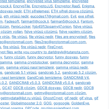
pted temizleme
,
encrypted virus temizleme
,
encrypted
cock.li
,
EncrypTile
,
EncryptoJJS
,
Encryptor RaaS
,
Enigma
,
 dosyası nedir
,
ETH şifrelemesi
,
ETH şifreli dosya çözümü
,
ü
,
eth virüsü nedir
,
eucodes17@gmail.com
,
Evil
,
exe şifreli
,
om
,
Fadesoft
,
fairman1@cock.li
,
fairman5@cock.li
,
Fantom
,
 çözüm
,
FenixLocker
,
fgb45ft3pqamyji7.onion
,
fidye virüsü
,
ü çözüm yolları
,
fidye virüsü çözümü
,
fidye yazılımı çözüm
,
le virüs
,
file virüsü
,
file virüsü nedir
,
Files are encrypted!
,
files
2rec@protonmail.com
,
files2rec@protonmail.com.com
,
s
,
fire virüsü
,
fire virüsü nedir
,
FireCrypt
,
rypt files write you country to darldreyk@tutanota.com
,
ny
,
funny çözüm
,
funny decryptor
,
funny dosyası
,
funny
gamma
,
gamma cryptolocker
,
gamma decryptor
,
gamma
züm
,
gamma virüsü nasıl temizlenir
,
gamma virüsü nedir
,
üs
,
gandcrab 5.1 virüsü
,
gandcrab 5.2
,
gandcrab 5.2 çözüm
,
nasıl temizlenir
,
GandCrab temizleme
,
GANDCRAB V4
,
.0.2
,
GANDCRAB v5.0.3
,
GANDCRAB v5.0.4
,
gandcrab
o
,
GC47
,
GDCB çözüm
,
GDCB dosyası
,
GDCB nedir
,
GDCB
my@protonmail.com
,
getmy@protonmail.com çözüm
,
,
getmydata@list.ru virüsü
,
GhostCrypt
,
gif nedir
,
gif virus
,
gif
oster
,
GlobeImposter 2.0
,
GOG
,
gogoogle
,
GoldenEye
,
görsel onarma
,
GPCode
,
gruzinrussian@aol.com
,