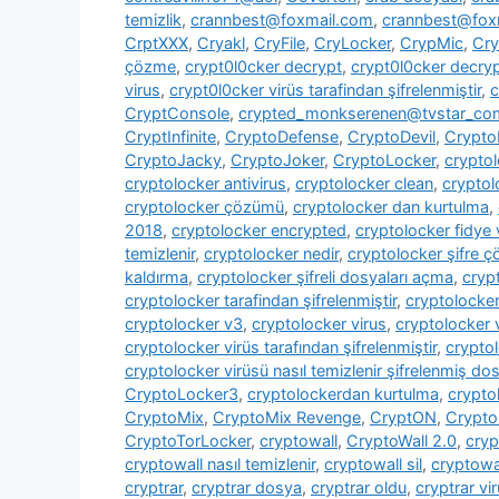
temizlik
,
crannbest@foxmail.com
,
crannbest@foxm
CrptXXX
,
Cryakl
,
CryFile
,
CryLocker
,
CrypMic
,
Cry
çözme
,
crypt0l0cker decrypt
,
crypt0l0cker decryp
virus
,
crypt0l0cker virüs tarafindan şifrelenmiştir
,
c
CryptConsole
,
crypted_monkserenen@tvstar_co
CryptInfinite
,
CryptoDefense
,
CryptoDevil
,
CryptoF
CryptoJacky
,
CryptoJoker
,
CryptoLocker
,
crypto
cryptolocker antivirus
,
cryptolocker clean
,
cryptol
cryptolocker çözümü
,
cryptolocker dan kurtulma
,
2018
,
cryptolocker encrypted
,
cryptolocker fidye 
temizlenir
,
cryptolocker nedir
,
cryptolocker şifre 
kaldırma
,
cryptolocker şifreli dosyaları açma
,
cryp
cryptolocker tarafindan şifrelenmiştir
,
cryptolocke
cryptolocker v3
,
cryptolocker virus
,
cryptolocker 
cryptolocker virüs tarafından şifrelenmiştir
,
cryptol
cryptolocker virüsü nasıl temizlenir şifrelenmiş dosy
CryptoLocker3
,
cryptolockerdan kurtulma
,
crypto
CryptoMix
,
CryptoMix Revenge
,
CryptON
,
Crypto
CryptoTorLocker
,
cryptowall
,
CryptoWall 2.0
,
cryp
cryptowall nasıl temizlenir
,
cryptowall sil
,
cryptowal
cryptrar
,
cryptrar dosya
,
cryptrar oldu
,
cryptrar vi