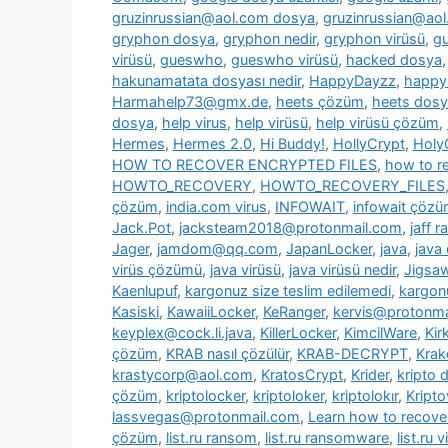
gruzinrussian@aol.com dosya
,
gruzinrussian@aol
gryphon dosya
,
gryphon nedir
,
gryphon virüsü
,
g
virüsü
,
gueswho
,
gueswho virüsü
,
hacked dosya
hakunamatata dosyası nedir
,
HappyDayzz
,
happy
Harmahelp73@gmx.de
,
heets çözüm
,
heets dos
dosya
,
help virus
,
help virüsü
,
help virüsü çözüm
,
Hermes
,
Hermes 2.0
,
Hi Buddy!
,
HollyCrypt
,
Holy
HOW TO RECOVER ENCRYPTED FILES
,
how to re
HOWTO_RECOVERY
,
HOWTO_RECOVERY_FILES
çözüm
,
india.com virus
,
INFOWAIT
,
infowait çöz
Jack.Pot
,
jacksteam2018@protonmail.com
,
jaff 
Jager
,
jamdom@qq.com
,
JapanLocker
,
java
,
java
virüs çözümü
,
java virüsü
,
java virüsü nedir
,
Jigsa
Kaenlupuf
,
kargonuz size teslim edilemedi
,
kargonu
Kasiski
,
KawaiiLocker
,
KeRanger
,
kervis@protonma
keyplex@cock.li.java
,
KillerLocker
,
KimcilWare
,
Kir
çözüm
,
KRAB nasıl çözülür
,
KRAB-DECRYPT
,
Krak
krastycorp@aol.com
,
KratosCrypt
,
Krider
,
kripto 
çözüm
,
kriptolocker
,
kriptoloker
,
kriptolokır
,
Kripto
lassvegas@protonmail.com
,
Learn how to recover
çözüm
,
list.ru ransom
,
list.ru ransomware
,
list.ru v