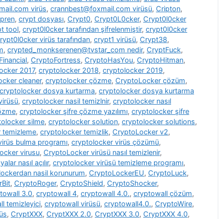
ail.com virüs
,
crannbest@foxmail.com virüsü
,
Cripton
,
pren
,
crypt dosyası
,
Crypt0
,
Crypt0L0cker
,
Crypt0l0cker
t tool
,
crypt0l0cker tarafından şifrelenmiştir
,
crypt0l0cker
rypt0l0cker virüs tarafından
,
crypt1 virüsü
,
Crypt38
,
m
,
crypted_monkserenen@tvstar_com nedir
,
CryptFuck
,
inancial
,
CryptoFortress
,
CryptoHasYou
,
CryptoHitman
,
locker 2017
,
cryptolocker 2018
,
cryptolocker 2019
,
ocker cleaner
,
cryptolocker çözme
,
CryptoLocker çözüm
,
cryptolocker dosya kurtarma
,
cryptolocker dosya kurtarma
virüsü
,
cryptolocker nasil temizlnir
,
cryptolocker nasıl
çözme
,
cryptolocker şifre çözme yazılımı
,
cryptolocker şifre
tolocker silme
,
cryptolocker solution
,
cryptolocker solutions
,
r temizleme
,
cryptolocker temizlik
,
CryptoLocker v2
,
virüs bulma programı
,
cryptolocker virüs çözümü
,
ocker virusu
,
CryptoLocker virüsü nasıl temizlenir
,
alar nasıl açılır
,
cryptolocker virüsü temizleme programı
,
lockerdan nasil korunurum
,
CryptoLockerEU
,
CryptoLuck
,
rBit
,
CryptoRoger
,
CryptoShield
,
CryptoShocker
,
towall 3.0
,
cryptowall 4
,
cryptowall 4.0.
,
cryptowall çözüm
,
l temizleyici
,
cryptowall virüsü
,
cryptowall4.0.
,
CryptoWire
,
rüs
,
CryptXXX
,
CryptXXX 2.0
,
CryptXXX 3.0
,
CryptXXX 4.0
,