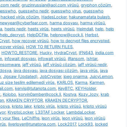
.com nedir
,
gruzinrussian@aol.com virüsü
,
gryphon çözüm
,
uesswho
,
guesswho nedir
,
guesswho virus
,
guesswho
,
hacked virüs çözüm
,
HadesLocker
,
hakunamatata bulaştı
,
newyear@cyberfear.com
,
harma dosyası
,
harma virüsü
,
ya
,
heets nedir
,
heets virüs
,
heets virüsü
,
Heimdall
,
help
,
help
help_decrypt
,
HelpDCFile
,
helpnow@cock.li
,
Herbst
,
Crypt
,
how recover virüsü
,
how to decrypt files encrypted
,
cover virüsü
,
HOW TO RETURN FILES
,
,
HOWTO_RESTORE
,
Hucky
,
HydraCrypt
,
IFN643
,
india.com
üm
,
infowait dosyası
,
infowait virüsü
,
iRansom
,
Ishtar
,
ransomware
,
jaff virüsü
,
jaff virüsü çözüm
,
jaff virüsü nedir
,
 dosya
,
java dosyası
,
java dosyası çözüm
,
java virüs
,
java
w
,
Jigsaw (Updated)
,
JobCrypter
,
jpeg onarma
,
JuicyLemon
,
z size teslim edilemedi virüs
,
KARLOS
,
Karma
,
Karmen
,
il.com
,
kervis@tutanota.com
,
KeyBTC
,
KEYHolder
,
k
,
Kolobo
,
korvin0amber@cock.li
,
Kostya
,
Kozy.Jozy
,
krab
en
,
KRAKEN CRYPTOR
,
KRAKEN DECRYPTOR
,
dosya
,
kripto lakır
,
kripto virüs
,
kripto virüsü
,
kripto virüsü
vor
,
KryptoLocker
,
L33TAF Locker
,
LambdaLocker
,
 your files
,
LeChiffre
,
leon virüs
,
leon virüsü
,
leon virüsü
irüs
,
liverlover@tunatona.com
,
Lock2017
,
Lock93
,
locked