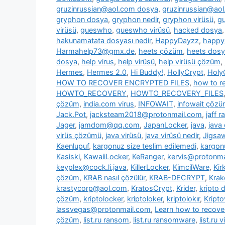
gruzinrussian@aol.com dosya
,
gruzinrussian@aol
gryphon dosya
,
gryphon nedir
,
gryphon virüsü
,
g
virüsü
,
gueswho
,
gueswho virüsü
,
hacked dosya
hakunamatata dosyası nedir
,
HappyDayzz
,
happy
Harmahelp73@gmx.de
,
heets çözüm
,
heets dos
dosya
,
help virus
,
help virüsü
,
help virüsü çözüm
,
Hermes
,
Hermes 2.0
,
Hi Buddy!
,
HollyCrypt
,
Holy
HOW TO RECOVER ENCRYPTED FILES
,
how to re
HOWTO_RECOVERY
,
HOWTO_RECOVERY_FILES
çözüm
,
india.com virus
,
INFOWAIT
,
infowait çöz
Jack.Pot
,
jacksteam2018@protonmail.com
,
jaff 
Jager
,
jamdom@qq.com
,
JapanLocker
,
java
,
java
virüs çözümü
,
java virüsü
,
java virüsü nedir
,
Jigsa
Kaenlupuf
,
kargonuz size teslim edilemedi
,
kargonu
Kasiski
,
KawaiiLocker
,
KeRanger
,
kervis@protonma
keyplex@cock.li.java
,
KillerLocker
,
KimcilWare
,
Kir
çözüm
,
KRAB nasıl çözülür
,
KRAB-DECRYPT
,
Krak
krastycorp@aol.com
,
KratosCrypt
,
Krider
,
kripto 
çözüm
,
kriptolocker
,
kriptoloker
,
kriptolokır
,
Kripto
lassvegas@protonmail.com
,
Learn how to recover
çözüm
,
list.ru ransom
,
list.ru ransomware
,
list.ru v