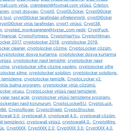
ail.com virüs
,
crannbest@foxmail.com virüsü
,
Cripton
,
pren
,
crypt dosyası
,
Crypt0
,
Crypt0L0cker
,
Crypt0l0cker
t tool
,
crypt0l0cker tarafından şifrelenmiştir
,
crypt0l0cker
rypt0l0cker virüs tarafından
,
crypt1 virüsü
,
Crypt38
,
m
,
crypted_monkserenen@tvstar_com nedir
,
CryptFuck
,
inancial
,
CryptoFortress
,
CryptoHasYou
,
CryptoHitman
,
locker 2017
,
cryptolocker 2018
,
cryptolocker 2019
,
ocker cleaner
,
cryptolocker çözme
,
CryptoLocker çözüm
,
cryptolocker dosya kurtarma
,
cryptolocker dosya kurtarma
virüsü
,
cryptolocker nasil temizlnir
,
cryptolocker nasıl
çözme
,
cryptolocker şifre çözme yazılımı
,
cryptolocker şifre
tolocker silme
,
cryptolocker solution
,
cryptolocker solutions
,
r temizleme
,
cryptolocker temizlik
,
CryptoLocker v2
,
virüs bulma programı
,
cryptolocker virüs çözümü
,
ocker virusu
,
CryptoLocker virüsü nasıl temizlenir
,
alar nasıl açılır
,
cryptolocker virüsü temizleme programı
,
lockerdan nasil korunurum
,
CryptoLockerEU
,
CryptoLuck
,
rBit
,
CryptoRoger
,
CryptoShield
,
CryptoShocker
,
towall 3.0
,
cryptowall 4
,
cryptowall 4.0.
,
cryptowall çözüm
,
l temizleyici
,
cryptowall virüsü
,
cryptowall4.0.
,
CryptoWire
,
rüs
,
CryptXXX
,
CryptXXX 2.0
,
CryptXXX 3.0
,
CryptXXX 4.0
,