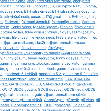
pted temizleme
,
encrypted virus temizleme
,
encrypted
cock.li
,
EncrypTile
,
EncryptoJJS
,
Encryptor RaaS
,
Enigma
,
 dosyası nedir
,
ETH şifrelemesi
,
ETH şifreli dosya çözümü
,
ü
,
eth virüsü nedir
,
eucodes17@gmail.com
,
Evil
,
exe şifreli
,
om
,
Fadesoft
,
fairman1@cock.li
,
fairman5@cock.li
,
Fantom
,
 çözüm
,
FenixLocker
,
fgb45ft3pqamyji7.onion
,
fidye virüsü
,
ü çözüm yolları
,
fidye virüsü çözümü
,
fidye yazılımı çözüm
,
le virüs
,
file virüsü
,
file virüsü nedir
,
Files are encrypted!
,
files
2rec@protonmail.com
,
files2rec@protonmail.com.com
,
s
,
fire virüsü
,
fire virüsü nedir
,
FireCrypt
,
rypt files write you country to darldreyk@tutanota.com
,
ny
,
funny çözüm
,
funny decryptor
,
funny dosyası
,
funny
gamma
,
gamma cryptolocker
,
gamma decryptor
,
gamma
züm
,
gamma virüsü nasıl temizlenir
,
gamma virüsü nedir
,
üs
,
gandcrab 5.1 virüsü
,
gandcrab 5.2
,
gandcrab 5.2 çözüm
,
nasıl temizlenir
,
GandCrab temizleme
,
GANDCRAB V4
,
.0.2
,
GANDCRAB v5.0.3
,
GANDCRAB v5.0.4
,
gandcrab
o
,
GC47
,
GDCB çözüm
,
GDCB dosyası
,
GDCB nedir
,
GDCB
my@protonmail.com
,
getmy@protonmail.com çözüm
,
,
getmydata@list.ru virüsü
,
GhostCrypt
,
gif nedir
,
gif virus
,
gif
oster
,
GlobeImposter 2.0
,
GOG
,
gogoogle
,
GoldenEye
,
görsel onarma
,
GPCode
,
gruzinrussian@aol.com
,