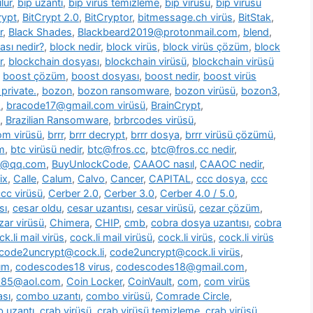
lür
,
bip uzantı
,
bip virüs temizleme
,
bip virüsü
,
bip virüsü
rypt
,
BitCrypt 2.0
,
BitCryptor
,
bitmessage.ch virüs
,
BitStak
,
r
,
Black Shades
,
Blackbeard2019@protonmail.com
,
blend
,
ası nedir?
,
block nedir
,
block virüs
,
block virüs çözüm
,
block
r
,
blockchain dosyası
,
blockchain virüsü
,
blockchain virüsü
,
boost çözüm
,
boost dosyası
,
boost nedir
,
boost virüs
private.
,
bozon
,
bozon ransomware
,
bozon virüsü
,
bozon3
,
s
,
bracode17@gmail.com virüsü
,
BrainCrypt
,
,
Brazilian Ransomware
,
brbrcodes virüsü
,
m virüsü
,
brrr
,
brrr decrypt
,
brrr dosya
,
brrr virüsü çözümü
,
m
,
btc virüsü nedir
,
btc@fros.cc
,
btc@fros.cc nedir
,
t@qq.com
,
BuyUnlockCode
,
CAAOC nasıl
,
CAAOC nedir
,
ix
,
Calle
,
Calum
,
Calvo
,
Cancer
,
CAPITAL
,
ccc dosya
,
ccc
cc virüsü
,
Cerber 2.0
,
Cerber 3.0
,
Cerber 4.0 / 5.0
,
sı
,
cesar oldu
,
cesar uzantısı
,
cesar virüsü
,
cezar çözüm
,
zar virüsü
,
Chimera
,
CHIP
,
cmb
,
cobra dosya uzantısı
,
cobra
ck.li mail virüs
,
cock.li mail virüsü
,
cock.li virüs
,
cock.li virüs
code2uncrypt@cock.li
,
code2uncrypt@cock.li virüs
,
üm
,
codescodes18 virus
,
codescodes18@gmail.com
,
1985@aol.com
,
Coin Locker
,
CoinVault
,
com
,
com virüs
sı
,
combo uzantı
,
combo virüsü
,
Comrade Circle
,
b uzantı
,
crab virüsü
,
crab virüsü temizleme
,
crab virüsü