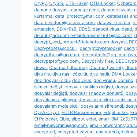
CryPy
,
CrySiS
,
CTB-Faker
,
CTB-Locker
,
Cybergr
damage dosyası
,
damage nedir
,
damage uzantı
,
d
kurtarma
,
data_protect@mail.com
,
databases and 
datareesstore@tutanota.com
,
datawait çözüm
,
da
extension
,
DD virüsü
,
DDoS
,
deabolt virus
,
dead
,
d
decruti@aol.com avflantuheems1984@aol.com
,
d
decrypt_and_protect@tutanota.com dosyası
,
DE
Decryptbots@cock.li
,
decryptcryptolocker
,
decry
decrypthelp@qq.com
,
decrypthelp@qq.com.java
decryptprof@qq.com
,
Decypt My files
,
DEDCrypt
dewar
,
Dharma (.dharma)
,
Dharma (.wallet)
,
dharm
djvu file
,
djvu nasıl çözülür
,
djvu nedir
,
DMA Locker
doc dosyası oldu
,
doc virüs
,
doc virüsü
,
Domino
,
isimleri değişti
,
dosya uzantıları değişti
,
dosya uzan
dosyalar değişti
,
dosyalar shadow dönüştü
,
dosya
dosyalarım açılmıyor
,
dosyalarım bilgi uzantısına 
dosyalarım mole oldu
,
dosyalarım şifrelendi
,
dosya
DynA-Crypt
,
ECLR Ransomware
,
EdgeLocker
,
Ed
El Polocker
,
Elbie
,
elbow
,
elder
,
email-BM-2cSz9
email-newcrann@qq.com
,
email-newcrann@qq.co
encrypted
,
encrypted çözüm
,
encrypted çözümü
,