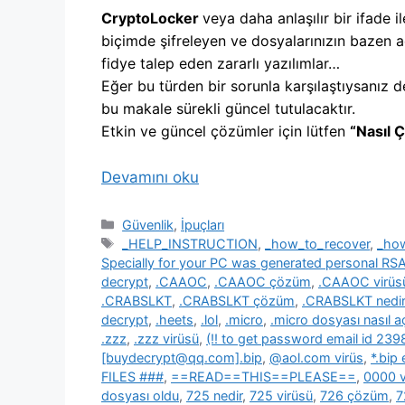
CryptoLocker
veya daha anlaşılır bir ifade il
biçimde şifreleyen ve dosyalarınızın bazen a
fidye talep eden zararlı yazılımlar…
Eğer bu türden bir sorunla karşılaştıysanız d
bu makale sürekli güncel tutulacaktır.
Etkin ve güncel çözümler için lütfen
“Nasıl 
Devamını oku
Kategoriler
Güvenlik
,
İpuçları
Etiketler
_HELP_INSTRUCTION
,
_how_to_recover
,
_ho
Specially for your PC was generated personal R
decrypt
,
.CAAOC
,
.CAAOC çözüm
,
.CAAOC virüs
.CRABSLKT
,
.CRABSLKT çözüm
,
.CRABSLKT nedir
decrypt
,
.heets
,
.lol
,
.micro
,
.micro dosyası nasıl açı
.zzz
,
.zzz virüsü
,
(!! to get password email id 2
[buydecrypt@qq.com].bip
,
@aol.com virüs
,
*.bip
FILES ###
,
==READ==THIS==PLEASE==
,
0000 v
dosyası oldu
,
725 nedir
,
725 virüsü
,
726 çözüm
,
7