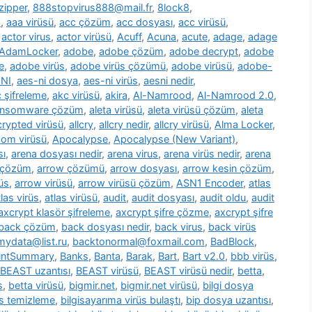
zipper
,
888stopvirus888@mail.fr
,
8lock8
,
m
,
aaa virüsü
,
acc çözüm
,
acc dosyası
,
acc virüsü
,
,
actor virus
,
actor virüsü
,
Acuff
,
Acuna
,
acute
,
adage
,
adage
AdamLocker
,
adobe
,
adobe çözüm
,
adobe decrypt
,
adobe
e
,
adobe virüs
,
adobe virüs çözümü
,
adobe virüsü
,
adobe-
NI
,
aes-ni dosya
,
aes-ni virüs
,
aesni nedir
,
 şifreleme
,
akc virüsü
,
akira
,
Al-Namrood
,
Al-Namrood 2.0
,
ransomware çözüm
,
aleta virüsü
,
aleta virüsü çözüm
,
aleta
ncrypted virüsü
,
allcry
,
allcry nedir
,
allcry virüsü
,
Alma Locker
,
com virüsü
,
Apocalypse
,
Apocalypse (New Variant)
,
sı
,
arena dosyası nedir
,
arena virus
,
arena virüs nedir
,
arena
 çözüm
,
arrow çözümü
,
arrow dosyası
,
arrow kesin çözüm
,
üs
,
arrow virüsü
,
arrow virüsü çözüm
,
ASN1 Encoder
,
atlas
tlas virüs
,
atlas virüsü
,
audit
,
audit dosyası
,
audit oldu
,
audit
axcrypt klasör şifreleme
,
axcrypt şifre çözme
,
axcrypt şifre
back çözüm
,
back dosyası nedir
,
back virus
,
back virüs
ydata@list.ru
,
backtonormal@foxmail.com
,
BadBlock
,
untSummary
,
Banks
,
Banta
,
Barak
,
Bart
,
Bart v2.0
,
bbb virüs
,
BEAST uzantısı
,
BEAST virüsü
,
BEAST virüsü nedir
,
betta
,
s
,
betta virüsü
,
bigmir.net
,
bigmir.net virüsü
,
bilgi dosya
üs temizleme
,
bilgisayarıma virüs bulaştı
,
bip dosya uzantısı
,