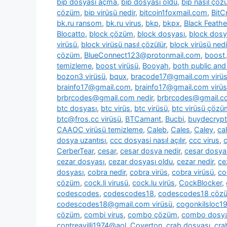
bip dosyası açma
,
bip dosyası oldu
,
bip nasıl çözü
çözüm
,
bip virüsü nedir
,
bitcoin1foxmail.com
,
BitC
bk.ru ransom
,
bk.ru virus
,
bkp
,
bkpx
,
Black Feathe
Blocatto
,
block çözüm
,
block dosyası
,
block dosy
virüsü
,
block virüsü nasıl çözülür
,
block virüsü nedi
çözüm
,
BlueConnect123@protonmail.com
,
boost
temizleme
,
boost virüsü
,
Booyah
,
both public and 
bozon3 virüsü
,
bqux
,
bracode17@gmail.com virü
brainfo17@gmail.com
,
brainfo17@gmail.com virüs
brbrcodes@gmail.com nedir
,
brbrcodes@gmail.co
btc dosyası
,
btc virüs
,
btc virüsü
,
btc virüsü çözü
btc@fros.cc virüsü
,
BTCamant
,
Bucbi
,
buydecryp
CAAOC virüsü temizleme
,
Caleb
,
Cales
,
Caley
,
cal
dosya uzantısı
,
ccc dosyasi nasıl açılır
,
ccc virus
,
c
CerberTear
,
cesar
,
cesar dosya nedir
,
cesar dosya
cezar dosyası
,
cezar dosyası oldu
,
cezar nedir
,
ce
dosyası
,
cobra nedir
,
cobra virüs
,
cobra virüsü
,
co
çözüm
,
cock.li virusü
,
cock.lu virüs
,
CockBlocker
,
codescodes
,
codescodes18
,
codescodes18 çöz
codescodes18@gmail.com virüsü
,
cogonkilsloc
çözüm
,
combi virus
,
combo çözüm
,
combo dosya
contreavilli1974@aol
,
Coverton
,
crab dosyası
,
cra