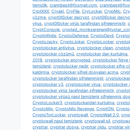
temizlik
,
crannbest@foxmail.com
,
crannbest@foxm
CrptXXX
,
Cryakl
,
CryFile
,
CryLocker
,
CrypMic
,
Cry
çözme
,
crypt0l0cker decrypt
,
crypt0l0cker decryp
virus
,
crypt0l0cker virüs tarafindan şifrelenmiştir
,
c
CryptConsole
,
crypted_monkserenen@tvstar_co
CryptInfinite
,
CryptoDefense
,
CryptoDevil
,
CryptoF
CryptoJacky
,
CryptoJoker
,
CryptoLocker
,
crypto
cryptolocker antivirus
,
cryptolocker clean
,
cryptol
cryptolocker çözümü
,
cryptolocker dan kurtulma
,
2018
,
cryptolocker encrypted
,
cryptolocker fidye 
temizlenir
,
cryptolocker nedir
,
cryptolocker şifre 
kaldırma
,
cryptolocker şifreli dosyaları açma
,
cryp
cryptolocker tarafindan şifrelenmiştir
,
cryptolocke
cryptolocker v3
,
cryptolocker virus
,
cryptolocker 
cryptolocker virüs tarafından şifrelenmiştir
,
cryptol
cryptolocker virüsü nasıl temizlenir şifrelenmiş dosy
CryptoLocker3
,
cryptolockerdan kurtulma
,
crypto
CryptoMix
,
CryptoMix Revenge
,
CryptON
,
Crypto
CryptoTorLocker
,
cryptowall
,
CryptoWall 2.0
,
cryp
cryptowall nasıl temizlenir
,
cryptowall sil
,
cryptowal
cryptrar
,
cryptrar dosya
,
cryptrar oldu
,
cryptrar vi