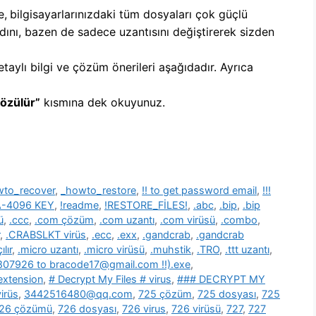
e,
b
ilgisayarlarınızdaki tüm dosyaları çok güçlü
dını, bazen de sadece uzantısını değiştirerek sizden
etaylı bilgi ve çözüm önerileri aşağıdadır. Ayrıca
Çözülür”
kısmına dek okuyunuz.
wto_recover
,
_howto_restore
,
!! to get password email
,
!!!
SA-4096 KEY
,
!readme
,
!RESTORE_FİLES!
,
.abc
,
.bip
,
.bip
ü
,
.ccc
,
.com çözüm
,
.com uzantı
,
.com virüsü
,
.combo
,
,
.CRABSLKT virüs
,
.ecc
,
.exx
,
.gandcrab
,
.gandcrab
lır
,
.micro uzantı
,
.micro virüsü
,
.muhstik
,
.TRO
,
.ttt uzantı
,
39807926 to bracode17@gmail.com !!).exe
,
 extension
,
# Decrypt My Files # virus
,
### DECRYPT MY
irüs
,
3442516480@qq.com
,
725 çözüm
,
725 dosyası
,
725
26 çözümü
,
726 dosyası
,
726 virus
,
726 virüsü
,
727
,
727