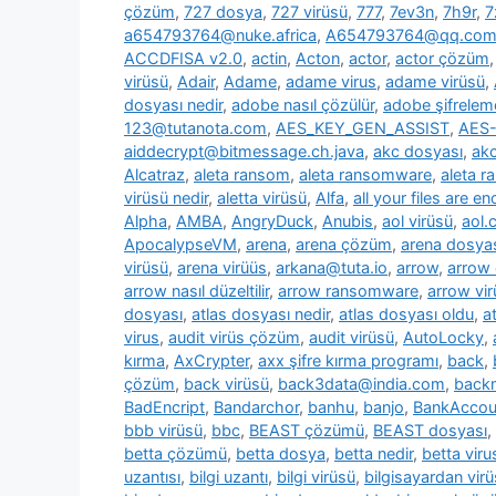
çözüm
,
727 dosya
,
727 virüsü
,
777
,
7ev3n
,
7h9r
,
7
a654793764@nuke.africa
,
A654793764@qq.co
ACCDFISA v2.0
,
actin
,
Acton
,
actor
,
actor çözüm
virüsü
,
Adair
,
Adame
,
adame virus
,
adame virüsü
,
dosyası nedir
,
adobe nasıl çözülür
,
adobe şifrelem
123@tutanota.com
,
AES_KEY_GEN_ASSIST
,
AES-
aiddecrypt@bitmessage.ch.java
,
akc dosyası
,
akc
Alcatraz
,
aleta ransom
,
aleta ransomware
,
aleta 
virüsü nedir
,
aletta virüsü
,
Alfa
,
all your files are e
Alpha
,
AMBA
,
AngryDuck
,
Anubis
,
aol virüsü
,
aol.
ApocalypseVM
,
arena
,
arena çözüm
,
arena dosya
virüsü
,
arena virüüs
,
arkana@tuta.io
,
arrow
,
arrow
arrow nasıl düzeltilir
,
arrow ransomware
,
arrow vir
dosyası
,
atlas dosyası nedir
,
atlas dosyası oldu
,
a
virus
,
audit virüs çözüm
,
audit virüsü
,
AutoLocky
,
kırma
,
AxCrypter
,
axx şifre kırma programı
,
back
,
çözüm
,
back virüsü
,
back3data@india.com
,
backm
BadEncript
,
Bandarchor
,
banhu
,
banjo
,
BankAcco
bbb virüsü
,
bbc
,
BEAST çözümü
,
BEAST dosyası
,
betta çözümü
,
betta dosya
,
betta nedir
,
betta viru
uzantısı
,
bilgi uzantı
,
bilgi virüsü
,
bilgisayardan vir