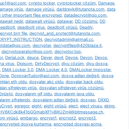
oup1@aol.com
,
cyripto locker
,
cyrptolocker çözüm
,
Damage
,
amage virüs
,
damage virüsü
,
darldreyk@tutanota.com
,
data
other important files encrypted
,
datadecrypt@qq.com
,
tawait nedir
,
datawait virüsü
,
datawar
,
DD çözümü
,
DD
eadbolt
,
deadbolt virus
,
deadbolt virüsü
,
Deadly
,
ecrypt brrr file
,
decrypt_and_protect@tutanota.com
,
CRYPT_INSTRUCTION
,
decryptadmin@airmail.cc
,
ptdata@qq.com
,
decrypter
,
decryptfiles@420blaze.it
,
,
decryptoperator@qq.com
,
decryptor.top
,
or
,
DeriaLock
,
deuce
,
Dever
,
devil
,
Devoe
,
Devon
,
Devos
,
a virus
,
Digisom
,
DirtyDecrypt
,
djvu çözüm
,
djvu dosya
,
,
DMA Locker 3.0
,
DMA Locker 4.0
,
DMALocker Imposter
,
Done
,
DonovanTudor@aol.com
,
dosya adları değişti
,
dosya
tıları eth oldu
,
dosyalar akc oldu
,
dosyalar back oldu
,
ları şifreleyen virüs
,
dosyaları şifreleyen virüs çözümü
,
dönüştü
,
dosyalarım gif oldu
,
dosyalarım java oldu
,
larım şifrelendş
,
dosyaların adları değişti
,
dosyası
,
DXXD
,
uCrypt
,
egregor
,
eight
,
eight virüsü
,
eject
,
eject virusu
,
eking
,
7HV6KCdk8k41bGGmabXF1yBXUZmji@bitmessage.ch
,
m virüsü
,
embargo
,
encrypt1
,
encrypt2
,
encrypt3
,
encrypted dosya kurtarma
,
encrypted dosyası açma
,