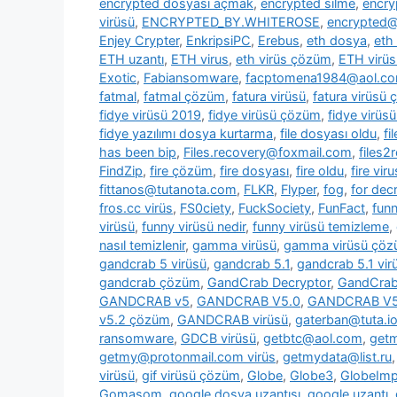
encrypted dosyası açmak
,
encrypted silme
,
encry
virüsü
,
ENCRYPTED_BY.WHITEROSE
,
encrypted@
Enjey Crypter
,
EnkripsiPC
,
Erebus
,
eth dosya
,
eth
ETH uzantı
,
ETH virus
,
eth virüs çözüm
,
ETH virüs
Exotic
,
Fabiansomware
,
facptomena1984@aol.c
fatmal
,
fatmal çözüm
,
fatura virüsü
,
fatura virüsü
fidye virüsü 2019
,
fidye virüsü çözüm
,
fidye virüs
fidye yazılımı dosya kurtarma
,
file dosyası oldu
,
fi
has been bip
,
Files.recovery@foxmail.com
,
files
FindZip
,
fire çözüm
,
fire dosyası
,
fire oldu
,
fire viru
fittanos@tutanota.com
,
FLKR
,
Flyper
,
fog
,
for dec
fros.cc virüs
,
FS0ciety
,
FuckSociety
,
FunFact
,
fun
virüsü
,
funny virüsü nedir
,
funny virüsü temizleme
,
nasıl temizlenir
,
gamma virüsü
,
gamma virüsü çö
gandcrab 5 virüsü
,
gandcrab 5.1
,
gandcrab 5.1 vir
gandcrab çözüm
,
GandCrab Decryptor
,
GandCrab 
GANDCRAB v5
,
GANDCRAB V5.0
,
GANDCRAB V5
v5.2 çözüm
,
GANDCRAB virüsü
,
gaterban@tuta.i
ransomware
,
GDCB virüsü
,
getbtc@aol.com
,
get
getmy@protonmail.com virüs
,
getmydata@list.ru
virüsü
,
gif virüsü çözüm
,
Globe
,
Globe3
,
GlobeImp
Gomasom
,
google dosya uzantısı
,
google uzantı
,