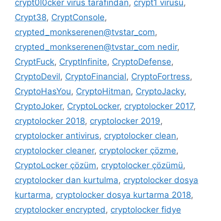
crypt0l0cker virüs tarafından
,
crypt1 virüsü
,
Crypt38
,
CryptConsole
,
crypted_monkserenen@tvstar_com
,
crypted_monkserenen@tvstar_com nedir
,
CryptFuck
,
CryptInfinite
,
CryptoDefense
,
CryptoDevil
,
CryptoFinancial
,
CryptoFortress
,
CryptoHasYou
,
CryptoHitman
,
CryptoJacky
,
CryptoJoker
,
CryptoLocker
,
cryptolocker 2017
,
cryptolocker 2018
,
cryptolocker 2019
,
cryptolocker antivirus
,
cryptolocker clean
,
cryptolocker cleaner
,
cryptolocker çözme
,
CryptoLocker çözüm
,
cryptolocker çözümü
,
cryptolocker dan kurtulma
,
cryptolocker dosya
kurtarma
,
cryptolocker dosya kurtarma 2018
,
cryptolocker encrypted
,
cryptolocker fidye