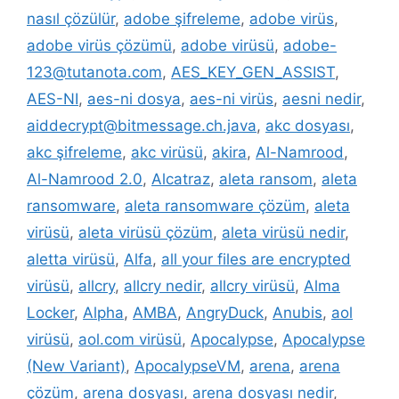
nasıl çözülür
,
adobe şifreleme
,
adobe virüs
,
adobe virüs çözümü
,
adobe virüsü
,
adobe-
123@tutanota.com
,
AES_KEY_GEN_ASSIST
,
AES-NI
,
aes-ni dosya
,
aes-ni virüs
,
aesni nedir
,
aiddecrypt@bitmessage.ch.java
,
akc dosyası
,
akc şifreleme
,
akc virüsü
,
akira
,
Al-Namrood
,
Al-Namrood 2.0
,
Alcatraz
,
aleta ransom
,
aleta
ransomware
,
aleta ransomware çözüm
,
aleta
virüsü
,
aleta virüsü çözüm
,
aleta virüsü nedir
,
aletta virüsü
,
Alfa
,
all your files are encrypted
virüsü
,
allcry
,
allcry nedir
,
allcry virüsü
,
Alma
Locker
,
Alpha
,
AMBA
,
AngryDuck
,
Anubis
,
aol
virüsü
,
aol.com virüsü
,
Apocalypse
,
Apocalypse
(New Variant)
,
ApocalypseVM
,
arena
,
arena
çözüm
,
arena dosyası
,
arena dosyası nedir
,