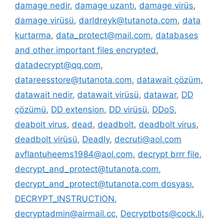
damage nedir
,
damage uzantı
,
damage virüs
,
damage virüsü
,
darldreyk@tutanota.com
,
data
kurtarma
,
data_protect@mail.com
,
databases
and other important files encrypted
,
datadecrypt@qq.com
,
datareesstore@tutanota.com
,
datawait çözüm
,
datawait nedir
,
datawait virüsü
,
datawar
,
DD
çözümü
,
DD extension
,
DD virüsü
,
DDoS
,
deabolt virus
,
dead
,
deadbolt
,
deadbolt virus
,
deadbolt virüsü
,
Deadly
,
decruti@aol.com
avflantuheems1984@aol.com
,
decrypt brrr file
,
decrypt_and_protect@tutanota.com
,
decrypt_and_protect@tutanota.com dosyası
,
DECRYPT_INSTRUCTION
,
decryptadmin@airmail.cc
,
Decryptbots@cock.li
,