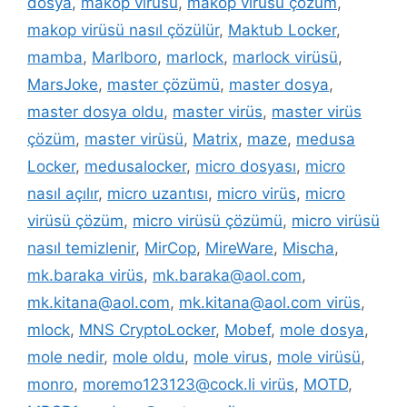
dosya
,
makop virüsü
,
makop virüsü çözüm
,
makop virüsü nasıl çözülür
,
Maktub Locker
,
mamba
,
Marlboro
,
marlock
,
marlock virüsü
,
MarsJoke
,
master çözümü
,
master dosya
,
master dosya oldu
,
master virüs
,
master virüs
çözüm
,
master virüsü
,
Matrix
,
maze
,
medusa
Locker
,
medusalocker
,
micro dosyası
,
micro
nasıl açılır
,
micro uzantısı
,
micro virüs
,
micro
virüsü çözüm
,
micro virüsü çözümü
,
micro virüsü
nasıl temizlenir
,
MirCop
,
MireWare
,
Mischa
,
mk.baraka virüs
,
mk.baraka@aol.com
,
mk.kitana@aol.com
,
mk.kitana@aol.com virüs
,
mlock
,
MNS CryptoLocker
,
Mobef
,
mole dosya
,
mole nedir
,
mole oldu
,
mole virus
,
mole virüsü
,
monro
,
moremo123123@cock.li virüs
,
MOTD
,