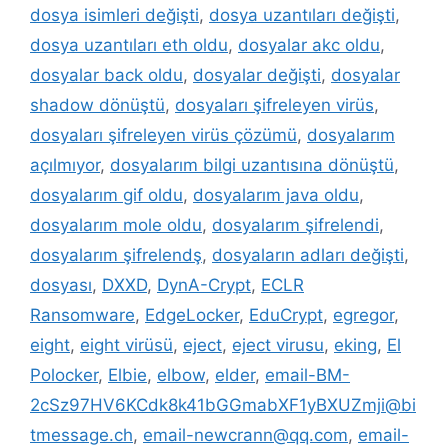
dosya isimleri değişti
,
dosya uzantıları değişti
,
dosya uzantıları eth oldu
,
dosyalar akc oldu
,
dosyalar back oldu
,
dosyalar değişti
,
dosyalar
shadow dönüştü
,
dosyaları şifreleyen virüs
,
dosyaları şifreleyen virüs çözümü
,
dosyalarım
açılmıyor
,
dosyalarım bilgi uzantısına dönüştü
,
dosyalarım gif oldu
,
dosyalarım java oldu
,
dosyalarım mole oldu
,
dosyalarım şifrelendi
,
dosyalarım şifrelendş
,
dosyaların adları değişti
,
dosyası
,
DXXD
,
DynA-Crypt
,
ECLR
Ransomware
,
EdgeLocker
,
EduCrypt
,
egregor
,
eight
,
eight virüsü
,
eject
,
eject virusu
,
eking
,
El
Polocker
,
Elbie
,
elbow
,
elder
,
email-BM-
2cSz97HV6KCdk8k41bGGmabXF1yBXUZmji@bi
tmessage.ch
,
email-newcrann@qq.com
,
email-