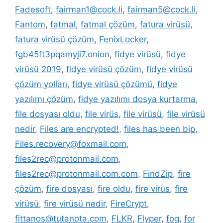
Fadesoft
,
fairman1@cock.li
,
fairman5@cock.li
,
Fantom
,
fatmal
,
fatmal çözüm
,
fatura virüsü
,
fatura virüsü çözüm
,
FenixLocker
,
fgb45ft3pqamyji7.onion
,
fidye virüsü
,
fidye
virüsü 2019
,
fidye virüsü çözüm
,
fidye virüsü
çözüm yolları
,
fidye virüsü çözümü
,
fidye
yazılımı çözüm
,
fidye yazılımı dosya kurtarma
,
file dosyası oldu
,
file virüs
,
file virüsü
,
file virüsü
nedir
,
Files are encrypted!
,
files has been bip
,
Files.recovery@foxmail.com
,
files2rec@protonmail.com
,
files2rec@protonmail.com.com
,
FindZip
,
fire
çözüm
,
fire dosyası
,
fire oldu
,
fire virus
,
fire
virüsü
,
fire virüsü nedir
,
FireCrypt
,
fittanos@tutanota.com
,
FLKR
,
Flyper
,
fog
,
for