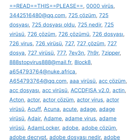
==READ==THIS==PLEASE==
,
0000 virüs
,
3442516480@qq.com
,
725 çözüm
,
725
dosyası
,
725 dosyası oldu
,
725 nedir
,
725
virüsü
,
726 çözüm
,
726 çözümü
,
726 dosyası
,
726 virus
,
726 virüsü
,
727
,
727 çözüm
,
727
dosya
,
727 virüsü
,
777
,
7ev3n
,
7h9r
,
7zipper
,
888stopvirus888@mail.fr
,
8lock8
,
a654793764@nuke.africa
,
A654793764@qq.com
,
aaa virüsü
,
acc çözüm
,
acc dosyası
,
acc virüsü
,
ACCDFISA v2.0
,
actin
,
Acton
,
actor
,
actor çözüm
,
actor virus
,
actor
virüsü
,
Acuff
,
Acuna
,
acute
,
adage
,
adage
virüsü
,
Adair
,
Adame
,
adame virus
,
adame
virüsü
,
AdamLocker
,
adobe
,
adobe çözüm
,
adobe decrypt
,
adobe dosyası nedir
,
adobe