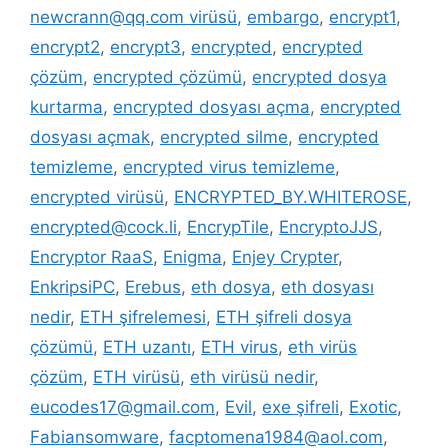
newcrann@qq.com virüsü
,
embargo
,
encrypt1
,
encrypt2
,
encrypt3
,
encrypted
,
encrypted
çözüm
,
encrypted çözümü
,
encrypted dosya
kurtarma
,
encrypted dosyası açma
,
encrypted
dosyası açmak
,
encrypted silme
,
encrypted
temizleme
,
encrypted virus temizleme
,
encrypted virüsü
,
ENCRYPTED_BY.WHITEROSE
,
encrypted@cock.li
,
EncrypTile
,
EncryptoJJS
,
Encryptor RaaS
,
Enigma
,
Enjey Crypter
,
EnkripsiPC
,
Erebus
,
eth dosya
,
eth dosyası
nedir
,
ETH şifrelemesi
,
ETH şifreli dosya
çözümü
,
ETH uzantı
,
ETH virus
,
eth virüs
çözüm
,
ETH virüsü
,
eth virüsü nedir
,
eucodes17@gmail.com
,
Evil
,
exe şifreli
,
Exotic
,
Fabiansomware
,
facptomena1984@aol.com
,