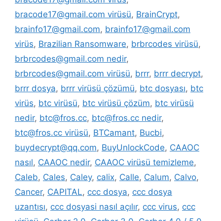
bracode17@gmail.com virüsü
,
BrainCrypt
,
brainfo17@gmail.com
,
brainfo17@gmail.com
virüs
,
Brazilian Ransomware
,
brbrcodes virüsü
,
brbrcodes@gmail.com nedir
,
brbrcodes@gmail.com virüsü
,
brrr
,
brrr decrypt
,
brrr dosya
,
brrr virüsü çözümü
,
btc dosyası
,
btc
virüs
,
btc virüsü
,
btc virüsü çözüm
,
btc virüsü
nedir
,
btc@fros.cc
,
btc@fros.cc nedir
,
btc@fros.cc virüsü
,
BTCamant
,
Bucbi
,
buydecrypt@qq.com
,
BuyUnlockCode
,
CAAOC
nasıl
,
CAAOC nedir
,
CAAOC virüsü temizleme
,
Caleb
,
Cales
,
Caley
,
calix
,
Calle
,
Calum
,
Calvo
,
Cancer
,
CAPITAL
,
ccc dosya
,
ccc dosya
uzantısı
,
ccc dosyasi nasıl açılır
,
ccc virus
,
ccc