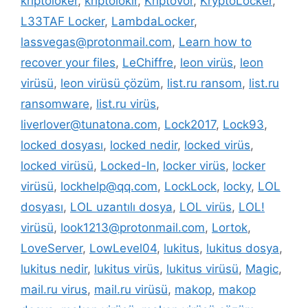
kriptoloker
,
kriptolokır
,
Kriptovor
,
KryptoLocker
,
L33TAF Locker
,
LambdaLocker
,
lassvegas@protonmail.com
,
Learn how to
recover your files
,
LeChiffre
,
leon virüs
,
leon
virüsü
,
leon virüsü çözüm
,
list.ru ransom
,
list.ru
ransomware
,
list.ru virüs
,
liverlover@tunatona.com
,
Lock2017
,
Lock93
,
locked dosyası
,
locked nedir
,
locked virüs
,
locked virüsü
,
Locked-In
,
locker virüs
,
locker
virüsü
,
lockhelp@qq.com
,
LockLock
,
locky
,
LOL
dosyası
,
LOL uzantılı dosya
,
LOL virüs
,
LOL!
virüsü
,
look1213@protonmail.com
,
Lortok
,
LoveServer
,
LowLevel04
,
lukitus
,
lukitus dosya
,
lukitus nedir
,
lukitus virüs
,
lukitus virüsü
,
Magic
,
mail.ru virus
,
mail.ru virüsü
,
makop
,
makop