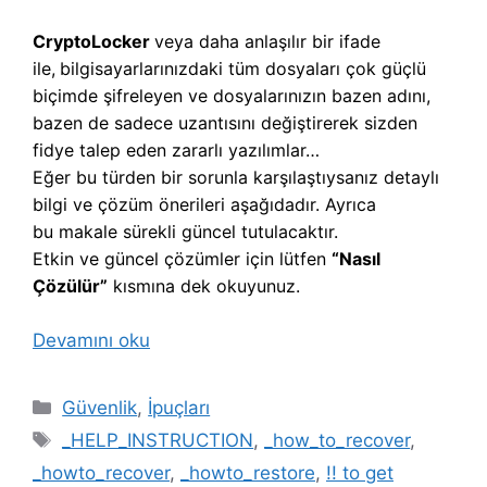
CryptoLocker
veya daha anlaşılır bir ifade
ile,
b
ilgisayarlarınızdaki tüm dosyaları çok güçlü
biçimde şifreleyen ve dosyalarınızın bazen adını,
bazen de sadece uzantısını değiştirerek sizden
fidye talep eden zararlı yazılımlar…
Eğer bu türden bir sorunla karşılaştıysanız detaylı
bilgi ve çözüm önerileri aşağıdadır. Ayrıca
bu makale sürekli güncel tutulacaktır.
Etkin ve güncel çözümler için lütfen
“Nasıl
Çözülür”
kısmına dek okuyunuz.
Devamını oku
Kategoriler
Güvenlik
,
İpuçları
Etiketler
_HELP_INSTRUCTION
,
_how_to_recover
,
_howto_recover
,
_howto_restore
,
!! to get