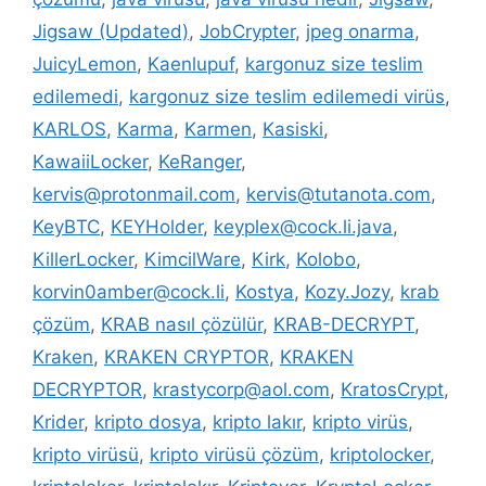
Jigsaw (Updated)
,
JobCrypter
,
jpeg onarma
,
JuicyLemon
,
Kaenlupuf
,
kargonuz size teslim
edilemedi
,
kargonuz size teslim edilemedi virüs
,
KARLOS
,
Karma
,
Karmen
,
Kasiski
,
KawaiiLocker
,
KeRanger
,
kervis@protonmail.com
,
kervis@tutanota.com
,
KeyBTC
,
KEYHolder
,
keyplex@cock.li.java
,
KillerLocker
,
KimcilWare
,
Kirk
,
Kolobo
,
korvin0amber@cock.li
,
Kostya
,
Kozy.Jozy
,
krab
çözüm
,
KRAB nasıl çözülür
,
KRAB-DECRYPT
,
Kraken
,
KRAKEN CRYPTOR
,
KRAKEN
DECRYPTOR
,
krastycorp@aol.com
,
KratosCrypt
,
Krider
,
kripto dosya
,
kripto lakır
,
kripto virüs
,
kripto virüsü
,
kripto virüsü çözüm
,
kriptolocker
,