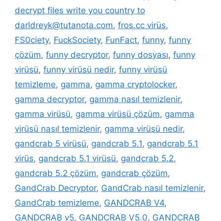
decrypt files write you country to
darldreyk@tutanota.com
,
fros.cc virüs
,
FS0ciety
,
FuckSociety
,
FunFact
,
funny
,
funny
çözüm
,
funny decryptor
,
funny dosyası
,
funny
virüsü
,
funny virüsü nedir
,
funny virüsü
temizleme
,
gamma
,
gamma cryptolocker
,
gamma decryptor
,
gamma nasıl temizlenir
,
gamma virüsü
,
gamma virüsü çözüm
,
gamma
virüsü nasıl temizlenir
,
gamma virüsü nedir
,
gandcrab 5 virüsü
,
gandcrab 5.1
,
gandcrab 5.1
virüs
,
gandcrab 5.1 virüsü
,
gandcrab 5.2
,
gandcrab 5.2 çözüm
,
gandcrab çözüm
,
GandCrab Decryptor
,
GandCrab nasıl temizlenir
,
GandCrab temizleme
,
GANDCRAB V4
,
GANDCRAB v5
,
GANDCRAB V5.0
,
GANDCRAB