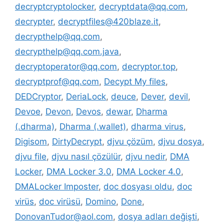
decryptcryptolocker
,
decryptdata@qq.com
,
decrypter
,
decryptfiles@420blaze.it
,
decrypthelp@qq.com
,
decrypthelp@qq.com.java
,
decryptoperator@qq.com
,
decryptor.top
,
decryptprof@qq.com
,
Decypt My files
,
DEDCryptor
,
DeriaLock
,
deuce
,
Dever
,
devil
,
Devoe
,
Devon
,
Devos
,
dewar
,
Dharma
(.dharma)
,
Dharma (.wallet)
,
dharma virus
,
Digisom
,
DirtyDecrypt
,
djvu çözüm
,
djvu dosya
,
djvu file
,
djvu nasıl çözülür
,
djvu nedir
,
DMA
Locker
,
DMA Locker 3.0
,
DMA Locker 4.0
,
DMALocker Imposter
,
doc dosyası oldu
,
doc
virüs
,
doc virüsü
,
Domino
,
Done
,
DonovanTudor@aol.com
,
dosya adları değişti
,