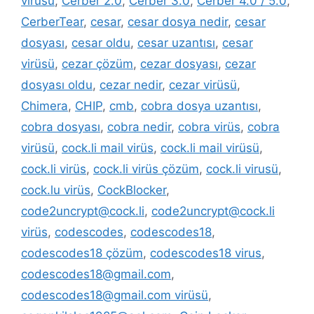
virüsü
,
Cerber 2.0
,
Cerber 3.0
,
Cerber 4.0 / 5.0
,
CerberTear
,
cesar
,
cesar dosya nedir
,
cesar
dosyası
,
cesar oldu
,
cesar uzantısı
,
cesar
virüsü
,
cezar çözüm
,
cezar dosyası
,
cezar
dosyası oldu
,
cezar nedir
,
cezar virüsü
,
Chimera
,
CHIP
,
cmb
,
cobra dosya uzantısı
,
cobra dosyası
,
cobra nedir
,
cobra virüs
,
cobra
virüsü
,
cock.li mail virüs
,
cock.li mail virüsü
,
cock.li virüs
,
cock.li virüs çözüm
,
cock.li virusü
,
cock.lu virüs
,
CockBlocker
,
code2uncrypt@cock.li
,
code2uncrypt@cock.li
virüs
,
codescodes
,
codescodes18
,
codescodes18 çözüm
,
codescodes18 virus
,
codescodes18@gmail.com
,
codescodes18@gmail.com virüsü
,