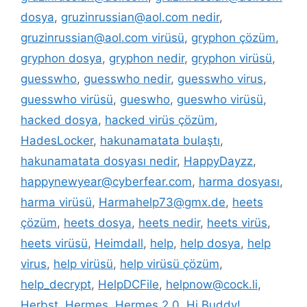
dosya
,
gruzinrussian@aol.com nedir
,
gruzinrussian@aol.com virüsü
,
gryphon çözüm
,
gryphon dosya
,
gryphon nedir
,
gryphon virüsü
,
guesswho
,
guesswho nedir
,
guesswho virus
,
guesswho virüsü
,
gueswho
,
gueswho virüsü
,
hacked dosya
,
hacked virüs çözüm
,
HadesLocker
,
hakunamatata bulaştı
,
hakunamatata dosyası nedir
,
HappyDayzz
,
happynewyear@cyberfear.com
,
harma dosyası
,
harma virüsü
,
Harmahelp73@gmx.de
,
heets
çözüm
,
heets dosya
,
heets nedir
,
heets virüs
,
heets virüsü
,
Heimdall
,
help
,
help dosya
,
help
virus
,
help virüsü
,
help virüsü çözüm
,
help_decrypt
,
HelpDCFile
,
helpnow@cock.li
,
Herbst
,
Hermes
,
Hermes 2.0
,
Hi Buddy!
,