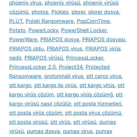
phoenix virus
,
phoenix virüsü
,
phoenix virüsü
çözümü
,
photos
,
Pickles
,
plorer
,
plorer dosya
,
PLUT
,
Polski Ransomware
,
PopCornTime
,
Potato
,
PowerLocky
,
PowerShell Locker
,
PowerWare
,
PRIAPOS dosya
,
PRIAPOS dosyası
,
PRIAPOS oldu
,
PRIAPOS virus
,
PRIAPOS virüs
nedir
,
PRIAPOS virüsü
,
PrincessLocker
,
PrincessLocker 2.0
,
Project34
,
Protected
Ransomware
,
protonmail virus
,
ptt carco virus
,
ptt kargo
,
ptt kargo ile virüs
,
ptt kargo virüs
,
ptt
kargo virüs çözüm
,
ptt kargo virüs çözümğ
,
ptt
kargo virüsü nasıl çözülür
,
ptt posta hizmetleri
,
ptt posta virüs çözüm
,
ptt posta virus çözümü
,
ptt posta virüsü
,
ptt virüs
,
ptt virüsü
,
pumas
virüsü
,
pumax dosya
,
pumax virus
,
pumax