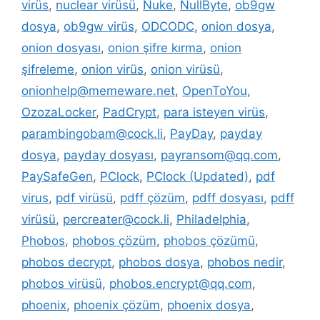
virüs
,
nuclear virüsü
,
Nuke
,
NullByte
,
ob9gw
dosya
,
ob9gw virüs
,
ODCODC
,
onion dosya
,
onion dosyası
,
onion şifre kırma
,
onion
şifreleme
,
onion virüs
,
onion virüsü
,
onionhelp@memeware.net
,
OpenToYou
,
OzozaLocker
,
PadCrypt
,
para isteyen virüs
,
parambingobam@cock.li
,
PayDay
,
payday
dosya
,
payday dosyası
,
payransom@qq.com
,
PaySafeGen
,
PClock
,
PClock (Updated)
,
pdf
virus
,
pdf virüsü
,
pdff çözüm
,
pdff dosyası
,
pdff
virüsü
,
percreater@cock.li
,
Philadelphia
,
Phobos
,
phobos çözüm
,
phobos çözümü
,
phobos decrypt
,
phobos dosya
,
phobos nedir
,
phobos virüsü
,
phobos.encrypt@qq.com
,
phoenix
,
phoenix çözüm
,
phoenix dosya
,