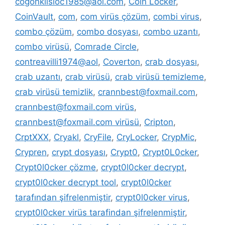
cogonkilsloc1985@aol.com
,
Coin Locker
,
CoinVault
,
com
,
com virüs çözüm
,
combi virus
,
combo çözüm
,
combo dosyası
,
combo uzantı
,
combo virüsü
,
Comrade Circle
,
contreavilli1974@aol
,
Coverton
,
crab dosyası
,
crab uzantı
,
crab virüsü
,
crab virüsü temizleme
,
crab virüsü temizlik
,
crannbest@foxmail.com
,
crannbest@foxmail.com virüs
,
crannbest@foxmail.com virüsü
,
Cripton
,
CrptXXX
,
Cryakl
,
CryFile
,
CryLocker
,
CrypMic
,
Crypren
,
crypt dosyası
,
Crypt0
,
Crypt0L0cker
,
Crypt0l0cker çözme
,
crypt0l0cker decrypt
,
crypt0l0cker decrypt tool
,
crypt0l0cker
tarafından şifrelenmiştir
,
crypt0l0cker virus
,
crypt0l0cker virüs tarafindan şifrelenmiştir
,