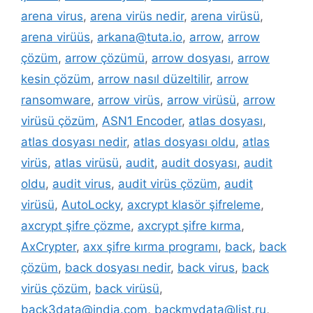
arena virus
,
arena virüs nedir
,
arena virüsü
,
arena virüüs
,
arkana@tuta.io
,
arrow
,
arrow
çözüm
,
arrow çözümü
,
arrow dosyası
,
arrow
kesin çözüm
,
arrow nasıl düzeltilir
,
arrow
ransomware
,
arrow virüs
,
arrow virüsü
,
arrow
virüsü çözüm
,
ASN1 Encoder
,
atlas dosyası
,
atlas dosyası nedir
,
atlas dosyası oldu
,
atlas
virüs
,
atlas virüsü
,
audit
,
audit dosyası
,
audit
oldu
,
audit virus
,
audit virüs çözüm
,
audit
virüsü
,
AutoLocky
,
axcrypt klasör şifreleme
,
axcrypt şifre çözme
,
axcrypt şifre kırma
,
AxCrypter
,
axx şifre kırma programı
,
back
,
back
çözüm
,
back dosyası nedir
,
back virus
,
back
virüs çözüm
,
back virüsü
,
back3data@india.com
,
backmydata@list.ru
,