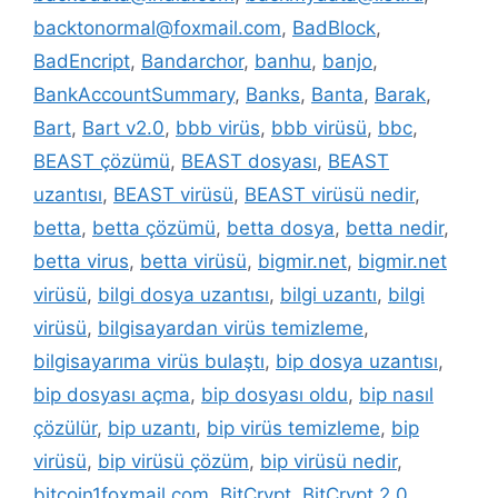
backtonormal@foxmail.com
,
BadBlock
,
BadEncript
,
Bandarchor
,
banhu
,
banjo
,
BankAccountSummary
,
Banks
,
Banta
,
Barak
,
Bart
,
Bart v2.0
,
bbb virüs
,
bbb virüsü
,
bbc
,
BEAST çözümü
,
BEAST dosyası
,
BEAST
uzantısı
,
BEAST virüsü
,
BEAST virüsü nedir
,
betta
,
betta çözümü
,
betta dosya
,
betta nedir
,
betta virus
,
betta virüsü
,
bigmir.net
,
bigmir.net
virüsü
,
bilgi dosya uzantısı
,
bilgi uzantı
,
bilgi
virüsü
,
bilgisayardan virüs temizleme
,
bilgisayarıma virüs bulaştı
,
bip dosya uzantısı
,
bip dosyası açma
,
bip dosyası oldu
,
bip nasıl
çözülür
,
bip uzantı
,
bip virüs temizleme
,
bip
virüsü
,
bip virüsü çözüm
,
bip virüsü nedir
,
bitcoin1foxmail.com
,
BitCrypt
,
BitCrypt 2.0
,