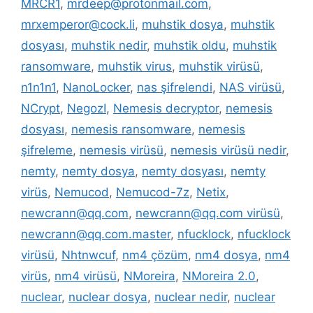
MRCR1
,
mrdeep@protonmail.com
,
mrxemperor@cock.li
,
muhstik dosya
,
muhstik
dosyası
,
muhstik nedir
,
muhstik oldu
,
muhstik
ransomware
,
muhstik virus
,
muhstik virüsü
,
n1n1n1
,
NanoLocker
,
nas şifrelendi
,
NAS virüsü
,
NCrypt
,
NegozI
,
Nemesis decryptor
,
nemesis
dosyası
,
nemesis ransomware
,
nemesis
şifreleme
,
nemesis virüsü
,
nemesis virüsü nedir
,
nemty
,
nemty dosya
,
nemty dosyası
,
nemty
virüs
,
Nemucod
,
Nemucod-7z
,
Netix
,
newcrann@qq.com
,
newcrann@qq.com virüsü
,
newcrann@qq.com.master
,
nfucklock
,
nfucklock
virüsü
,
Nhtnwcuf
,
nm4 çözüm
,
nm4 dosya
,
nm4
virüs
,
nm4 virüsü
,
NMoreira
,
NMoreira 2.0
,
nuclear
,
nuclear dosya
,
nuclear nedir
,
nuclear