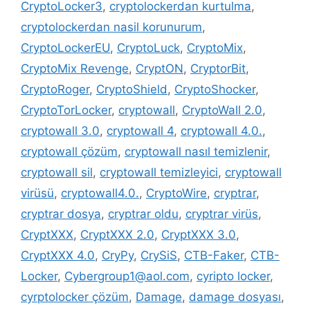
CryptoLocker3
,
cryptolockerdan kurtulma
,
cryptolockerdan nasil korunurum
,
CryptoLockerEU
,
CryptoLuck
,
CryptoMix
,
CryptoMix Revenge
,
CryptON
,
CryptorBit
,
CryptoRoger
,
CryptoShield
,
CryptoShocker
,
CryptoTorLocker
,
cryptowall
,
CryptoWall 2.0
,
cryptowall 3.0
,
cryptowall 4
,
cryptowall 4.0.
,
cryptowall çözüm
,
cryptowall nasıl temizlenir
,
cryptowall sil
,
cryptowall temizleyici
,
cryptowall
virüsü
,
cryptowall4.0.
,
CryptoWire
,
cryptrar
,
cryptrar dosya
,
cryptrar oldu
,
cryptrar virüs
,
CryptXXX
,
CryptXXX 2.0
,
CryptXXX 3.0
,
CryptXXX 4.0
,
CryPy
,
CrySiS
,
CTB-Faker
,
CTB-
Locker
,
Cybergroup1@aol.com
,
cyripto locker
,
cyrptolocker çözüm
,
Damage
,
damage dosyası
,