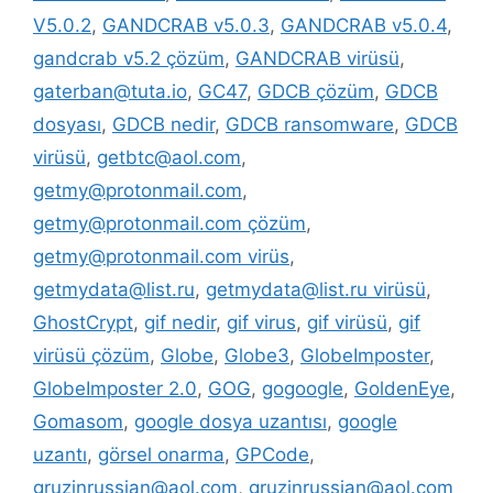
V5.0.2
,
GANDCRAB v5.0.3
,
GANDCRAB v5.0.4
,
gandcrab v5.2 çözüm
,
GANDCRAB virüsü
,
gaterban@tuta.io
,
GC47
,
GDCB çözüm
,
GDCB
dosyası
,
GDCB nedir
,
GDCB ransomware
,
GDCB
virüsü
,
getbtc@aol.com
,
getmy@protonmail.com
,
getmy@protonmail.com çözüm
,
getmy@protonmail.com virüs
,
getmydata@list.ru
,
getmydata@list.ru virüsü
,
GhostCrypt
,
gif nedir
,
gif virus
,
gif virüsü
,
gif
virüsü çözüm
,
Globe
,
Globe3
,
GlobeImposter
,
GlobeImposter 2.0
,
GOG
,
gogoogle
,
GoldenEye
,
Gomasom
,
google dosya uzantısı
,
google
uzantı
,
görsel onarma
,
GPCode
,
gruzinrussian@aol.com
,
gruzinrussian@aol.com