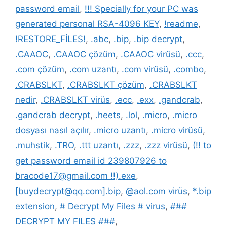
password email
,
!!! Specially for your PC was
generated personal RSA-4096 KEY
,
!readme
,
!RESTORE_FİLES!
,
.abc
,
.bip
,
.bip decrypt
,
.CAAOC
,
.CAAOC çözüm
,
.CAAOC virüsü
,
.ccc
,
.com çözüm
,
.com uzantı
,
.com virüsü
,
.combo
,
.CRABSLKT
,
.CRABSLKT çözüm
,
.CRABSLKT
nedir
,
.CRABSLKT virüs
,
.ecc
,
.exx
,
.gandcrab
,
.gandcrab decrypt
,
.heets
,
.lol
,
.micro
,
.micro
dosyası nasıl açılır
,
.micro uzantı
,
.micro virüsü
,
.muhstik
,
.TRO
,
.ttt uzantı
,
.zzz
,
.zzz virüsü
,
(!! to
get password email id 239807926 to
bracode17@gmail.com !!).exe
,
[buydecrypt@qq.com].bip
,
@aol.com virüs
,
*.bip
extension
,
# Decrypt My Files # virus
,
###
DECRYPT MY FILES ###
,