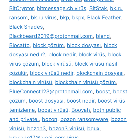
BitCryptor
,
bitmessage.ch virüs
,
BitStak
,
bk.ru
ransom
,
bk.ru virus
,
bkp
,
bkpx
,
Black Feather
,
Black Shades
,
Blackbeard2019@protonmail.com
,
blend
,
Blocatto
,
block çözüm
,
block dosyası
,
block
dosyası nedir?
,
block nedir
,
block virüs
,
block
virüs çözüm
,
block virüsü
,
block virüsü nasıl
çözülür
,
block virüsü nedir
,
blockchain dosyası
,
blockchain virüsü
,
blockchain virüsü çözüm
,
BlueConnect123@protonmail.com
,
boost
,
boost
çözüm
,
boost dosyası
,
boost nedir
,
boost virüs
temizleme
,
boost virüsü
,
Booyah
,
both public
and private.
,
bozon
,
bozon ransomware
,
bozon
virüsü
,
bozon3
,
bozon3 virüsü
,
bqux
,
bracode17@gmail.com virüs
,