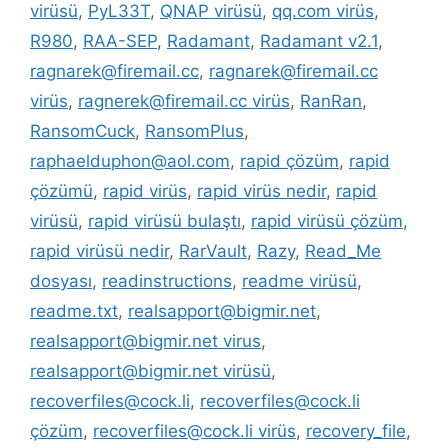
virüsü
,
PyL33T
,
QNAP virüsü
,
qq.com virüs
,
R980
,
RAA-SEP
,
Radamant
,
Radamant v2.1
,
ragnarek@firemail.cc
,
ragnarek@firemail.cc
virüs
,
ragnerek@firemail.cc virüs
,
RanRan
,
RansomCuck
,
RansomPlus
,
raphaelduphon@aol.com
,
rapid çözüm
,
rapid
çözümü
,
rapid virüs
,
rapid virüs nedir
,
rapid
virüsü
,
rapid virüsü bulaştı
,
rapid virüsü çözüm
,
rapid virüsü nedir
,
RarVault
,
Razy
,
Read_Me
dosyası
,
readinstructions
,
readme virüsü
,
readme.txt
,
realsapport@bigmir.net
,
realsapport@bigmir.net virus
,
realsapport@bigmir.net virüsü
,
recoverfiles@cock.li
,
recoverfiles@cock.li
çözüm
,
recoverfiles@cock.li virüs
,
recovery_file
,