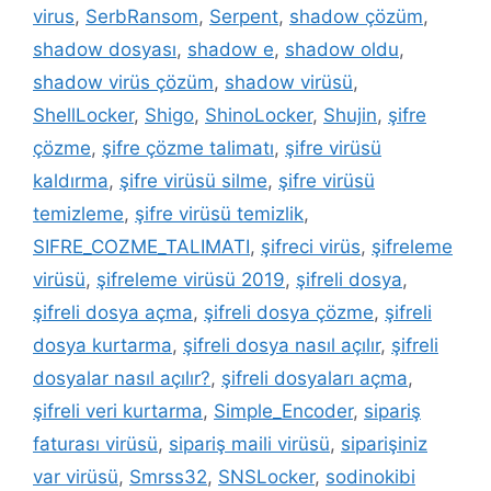
virus
,
SerbRansom
,
Serpent
,
shadow çözüm
,
shadow dosyası
,
shadow e
,
shadow oldu
,
shadow virüs çözüm
,
shadow virüsü
,
ShellLocker
,
Shigo
,
ShinoLocker
,
Shujin
,
şifre
çözme
,
şifre çözme talimatı
,
şifre virüsü
kaldırma
,
şifre virüsü silme
,
şifre virüsü
temizleme
,
şifre virüsü temizlik
,
SIFRE_COZME_TALIMATI
,
şifreci virüs
,
şifreleme
virüsü
,
şifreleme virüsü 2019
,
şifreli dosya
,
şifreli dosya açma
,
şifreli dosya çözme
,
şifreli
dosya kurtarma
,
şifreli dosya nasıl açılır
,
şifreli
dosyalar nasıl açılır?
,
şifreli dosyaları açma
,
şifreli veri kurtarma
,
Simple_Encoder
,
sipariş
faturası virüsü
,
sipariş maili virüsü
,
siparişiniz
var virüsü
,
Smrss32
,
SNSLocker
,
sodinokibi