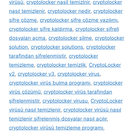
virüsü
,
cryptolocker nasil temizlnir
,
cryptolocker
nasıl temizlenir
,
cryptolocker nedir
,
cryptolocker
şifre çözme
,
cryptolocker şifre çözme yazılımı
,
cryptolocker şifre kaldırma
,
cryptolocker şifreli
dosyaları açma
,
cryptolocker silme
,
cryptolocker
solution
,
cryptolocker solutions
,
cryptolocker
tarafindan şifrelenmiştir
,
cryptolocker
temizleme
,
cryptolocker temizlik
,
CryptoLocker
v2
,
cryptolocker v3
,
cryptolocker virus
,
cryptolocker virüs bulma programı
,
cryptolocker
virüs çözümü
,
cryptolocker virüs tarafından
şifrelenmiştir
,
cryptolocker virusu
,
CryptoLocker
virüsü nasıl temizlenir
,
cryptolocker virüsü nasıl
temizlenir şifrelenmiş dosyalar nasıl açılır
,
cryptolocker virüsü temizleme programı
,