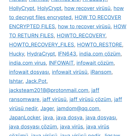
HollyCrypt
,
HolyCrypt
,
how recover virüsü
,
how
to decrypt files encrypted
,
HOW TO RECOVER
ENCRYPTED FILES
,
how to recover virüsü
,
HOW
TO RETURN FILES
,
HOWTO_RECOVERY
,
HOWTO_RECOVERY_FILES
,
HOWTO_RESTORE
,
Hucky
,
HydraCrypt
,
IFN643
,
india.com çözüm
,
india.com virus
,
INFOWAIT
,
infowait çözüm
,
infowait dosyası
,
infowait virüsü
,
iRansom
,
Ishtar
,
Jack.Pot
,
jacksteam2018@protonmail.com
,
jaff
ransomware
,
jaff virüsü
,
jaff virüsü çözüm
,
jaff
virüsü nedir
,
Jager
,
jamdom@qq.com
,
JapanLocker
,
java
,
java dosya
,
java dosyası
,
java dosyası çözüm
,
java virüs
,
java virüs
çözümü
,
java virüsü
,
java virüsü nedir
,
Jigsaw
,