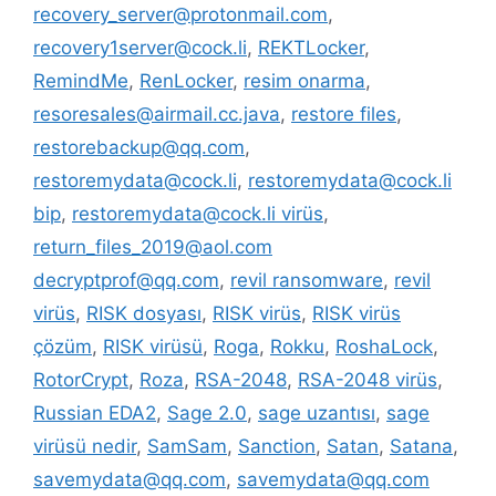
recovery_server@protonmail.com
,
recovery1server@cock.li
,
REKTLocker
,
RemindMe
,
RenLocker
,
resim onarma
,
resoresales@airmail.cc.java
,
restore files
,
restorebackup@qq.com
,
restoremydata@cock.li
,
restoremydata@cock.li
bip
,
restoremydata@cock.li virüs
,
return_files_2019@aol.com
decryptprof@qq.com
,
revil ransomware
,
revil
virüs
,
RISK dosyası
,
RISK virüs
,
RISK virüs
çözüm
,
RISK virüsü
,
Roga
,
Rokku
,
RoshaLock
,
RotorCrypt
,
Roza
,
RSA-2048
,
RSA-2048 virüs
,
Russian EDA2
,
Sage 2.0
,
sage uzantısı
,
sage
virüsü nedir
,
SamSam
,
Sanction
,
Satan
,
Satana
,
savemydata@qq.com
,
savemydata@qq.com