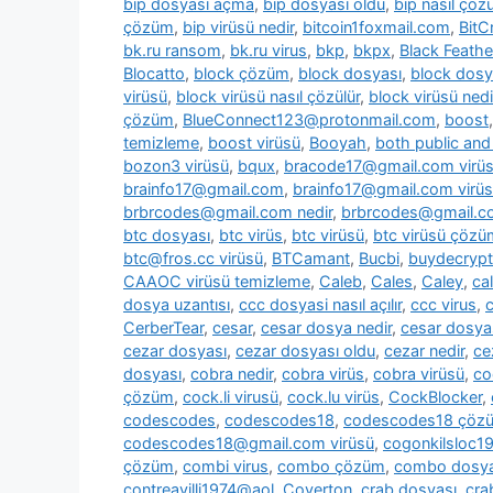
bip dosyası açma
,
bip dosyası oldu
,
bip nasıl çözü
çözüm
,
bip virüsü nedir
,
bitcoin1foxmail.com
,
BitC
bk.ru ransom
,
bk.ru virus
,
bkp
,
bkpx
,
Black Feathe
Blocatto
,
block çözüm
,
block dosyası
,
block dosy
virüsü
,
block virüsü nasıl çözülür
,
block virüsü nedi
çözüm
,
BlueConnect123@protonmail.com
,
boost
temizleme
,
boost virüsü
,
Booyah
,
both public and 
bozon3 virüsü
,
bqux
,
bracode17@gmail.com virü
brainfo17@gmail.com
,
brainfo17@gmail.com virüs
brbrcodes@gmail.com nedir
,
brbrcodes@gmail.co
btc dosyası
,
btc virüs
,
btc virüsü
,
btc virüsü çözü
btc@fros.cc virüsü
,
BTCamant
,
Bucbi
,
buydecryp
CAAOC virüsü temizleme
,
Caleb
,
Cales
,
Caley
,
cal
dosya uzantısı
,
ccc dosyasi nasıl açılır
,
ccc virus
,
c
CerberTear
,
cesar
,
cesar dosya nedir
,
cesar dosya
cezar dosyası
,
cezar dosyası oldu
,
cezar nedir
,
ce
dosyası
,
cobra nedir
,
cobra virüs
,
cobra virüsü
,
co
çözüm
,
cock.li virusü
,
cock.lu virüs
,
CockBlocker
,
codescodes
,
codescodes18
,
codescodes18 çöz
codescodes18@gmail.com virüsü
,
cogonkilsloc
çözüm
,
combi virus
,
combo çözüm
,
combo dosya
contreavilli1974@aol
,
Coverton
,
crab dosyası
,
cra