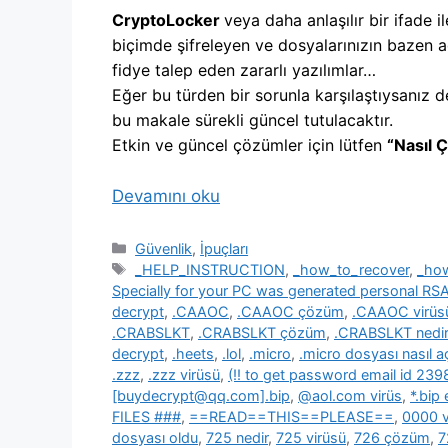
CryptoLocker
veya daha anlaşılır bir ifade il
biçimde şifreleyen ve dosyalarınızın bazen a
fidye talep eden zararlı yazılımlar…
Eğer bu türden bir sorunla karşılaştıysanız d
bu makale sürekli güncel tutulacaktır.
Etkin ve güncel çözümler için lütfen
“Nasıl 
Devamını oku
Kategoriler
Güvenlik
,
İpuçları
Etiketler
_HELP_INSTRUCTION
,
_how_to_recover
,
_ho
Specially for your PC was generated personal R
decrypt
,
.CAAOC
,
.CAAOC çözüm
,
.CAAOC virüs
.CRABSLKT
,
.CRABSLKT çözüm
,
.CRABSLKT nedir
decrypt
,
.heets
,
.lol
,
.micro
,
.micro dosyası nasıl açı
.zzz
,
.zzz virüsü
,
(!! to get password email id 2
[buydecrypt@qq.com].bip
,
@aol.com virüs
,
*.bip
FILES ###
,
==READ==THIS==PLEASE==
,
0000 v
dosyası oldu
,
725 nedir
,
725 virüsü
,
726 çözüm
,
7