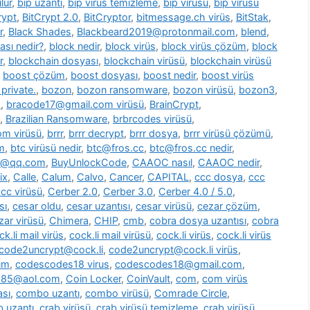
lür
,
bip uzantı
,
bip virüs temizleme
,
bip virüsü
,
bip virüsü
rypt
,
BitCrypt 2.0
,
BitCryptor
,
bitmessage.ch virüs
,
BitStak
,
r
,
Black Shades
,
Blackbeard2019@protonmail.com
,
blend
,
ası nedir?
,
block nedir
,
block virüs
,
block virüs çözüm
,
block
r
,
blockchain dosyası
,
blockchain virüsü
,
blockchain virüsü
,
boost çözüm
,
boost dosyası
,
boost nedir
,
boost virüs
private.
,
bozon
,
bozon ransomware
,
bozon virüsü
,
bozon3
,
s
,
bracode17@gmail.com virüsü
,
BrainCrypt
,
,
Brazilian Ransomware
,
brbrcodes virüsü
,
m virüsü
,
brrr
,
brrr decrypt
,
brrr dosya
,
brrr virüsü çözümü
,
m
,
btc virüsü nedir
,
btc@fros.cc
,
btc@fros.cc nedir
,
t@qq.com
,
BuyUnlockCode
,
CAAOC nasıl
,
CAAOC nedir
,
ix
,
Calle
,
Calum
,
Calvo
,
Cancer
,
CAPITAL
,
ccc dosya
,
ccc
cc virüsü
,
Cerber 2.0
,
Cerber 3.0
,
Cerber 4.0 / 5.0
,
sı
,
cesar oldu
,
cesar uzantısı
,
cesar virüsü
,
cezar çözüm
,
zar virüsü
,
Chimera
,
CHIP
,
cmb
,
cobra dosya uzantısı
,
cobra
ck.li mail virüs
,
cock.li mail virüsü
,
cock.li virüs
,
cock.li virüs
code2uncrypt@cock.li
,
code2uncrypt@cock.li virüs
,
üm
,
codescodes18 virus
,
codescodes18@gmail.com
,
1985@aol.com
,
Coin Locker
,
CoinVault
,
com
,
com virüs
sı
,
combo uzantı
,
combo virüsü
,
Comrade Circle
,
b uzantı
,
crab virüsü
,
crab virüsü temizleme
,
crab virüsü