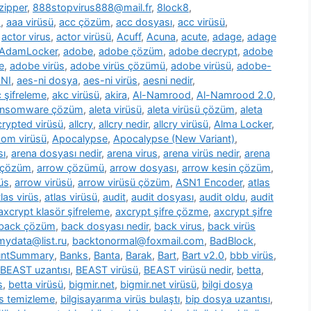
zipper
,
888stopvirus888@mail.fr
,
8lock8
,
m
,
aaa virüsü
,
acc çözüm
,
acc dosyası
,
acc virüsü
,
,
actor virus
,
actor virüsü
,
Acuff
,
Acuna
,
acute
,
adage
,
adage
AdamLocker
,
adobe
,
adobe çözüm
,
adobe decrypt
,
adobe
e
,
adobe virüs
,
adobe virüs çözümü
,
adobe virüsü
,
adobe-
NI
,
aes-ni dosya
,
aes-ni virüs
,
aesni nedir
,
 şifreleme
,
akc virüsü
,
akira
,
Al-Namrood
,
Al-Namrood 2.0
,
ransomware çözüm
,
aleta virüsü
,
aleta virüsü çözüm
,
aleta
ncrypted virüsü
,
allcry
,
allcry nedir
,
allcry virüsü
,
Alma Locker
,
com virüsü
,
Apocalypse
,
Apocalypse (New Variant)
,
sı
,
arena dosyası nedir
,
arena virus
,
arena virüs nedir
,
arena
 çözüm
,
arrow çözümü
,
arrow dosyası
,
arrow kesin çözüm
,
üs
,
arrow virüsü
,
arrow virüsü çözüm
,
ASN1 Encoder
,
atlas
tlas virüs
,
atlas virüsü
,
audit
,
audit dosyası
,
audit oldu
,
audit
axcrypt klasör şifreleme
,
axcrypt şifre çözme
,
axcrypt şifre
back çözüm
,
back dosyası nedir
,
back virus
,
back virüs
ydata@list.ru
,
backtonormal@foxmail.com
,
BadBlock
,
untSummary
,
Banks
,
Banta
,
Barak
,
Bart
,
Bart v2.0
,
bbb virüs
,
BEAST uzantısı
,
BEAST virüsü
,
BEAST virüsü nedir
,
betta
,
s
,
betta virüsü
,
bigmir.net
,
bigmir.net virüsü
,
bilgi dosya
üs temizleme
,
bilgisayarıma virüs bulaştı
,
bip dosya uzantısı
,