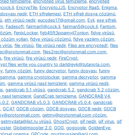
pted temizleme
,
encrypted virus temizleme
,
encrypted
cock.li
,
EncrypTile
,
EncryptoJJS
,
Encryptor RaaS
,
Enigma
,
 dosyası nedir
,
ETH şifrelemesi
,
ETH şifreli dosya çözümü
,
ü
,
eth virüsü nedir
,
eucodes17@gmail.com
,
Evil
,
exe şifreli
,
om
,
Fadesoft
,
fairman1@cock.li
,
fairman5@cock.li
,
Fantom
,
 çözüm
,
FenixLocker
,
fgb45ft3pqamyji7.onion
,
fidye virüsü
,
ü çözüm yolları
,
fidye virüsü çözümü
,
fidye yazılımı çözüm
,
le virüs
,
file virüsü
,
file virüsü nedir
,
Files are encrypted!
,
files
2rec@protonmail.com
,
files2rec@protonmail.com.com
,
s
,
fire virüsü
,
fire virüsü nedir
,
FireCrypt
,
rypt files write you country to darldreyk@tutanota.com
,
ny
,
funny çözüm
,
funny decryptor
,
funny dosyası
,
funny
gamma
,
gamma cryptolocker
,
gamma decryptor
,
gamma
züm
,
gamma virüsü nasıl temizlenir
,
gamma virüsü nedir
,
üs
,
gandcrab 5.1 virüsü
,
gandcrab 5.2
,
gandcrab 5.2 çözüm
,
nasıl temizlenir
,
GandCrab temizleme
,
GANDCRAB V4
,
.0.2
,
GANDCRAB v5.0.3
,
GANDCRAB v5.0.4
,
gandcrab
o
,
GC47
,
GDCB çözüm
,
GDCB dosyası
,
GDCB nedir
,
GDCB
my@protonmail.com
,
getmy@protonmail.com çözüm
,
,
getmydata@list.ru virüsü
,
GhostCrypt
,
gif nedir
,
gif virus
,
gif
oster
,
GlobeImposter 2.0
,
GOG
,
gogoogle
,
GoldenEye
,
görsel onarma
,
GPCode
,
gruzinrussian@aol.com
,