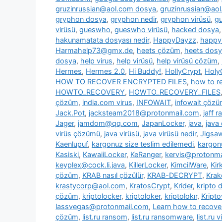
gruzinrussian@aol.com dosya
,
gruzinrussian@aol
gryphon dosya
,
gryphon nedir
,
gryphon virüsü
,
g
virüsü
,
gueswho
,
gueswho virüsü
,
hacked dosya
hakunamatata dosyası nedir
,
HappyDayzz
,
happy
Harmahelp73@gmx.de
,
heets çözüm
,
heets dos
dosya
,
help virus
,
help virüsü
,
help virüsü çözüm
,
Hermes
,
Hermes 2.0
,
Hi Buddy!
,
HollyCrypt
,
Holy
HOW TO RECOVER ENCRYPTED FILES
,
how to re
HOWTO_RECOVERY
,
HOWTO_RECOVERY_FILES
çözüm
,
india.com virus
,
INFOWAIT
,
infowait çöz
Jack.Pot
,
jacksteam2018@protonmail.com
,
jaff 
Jager
,
jamdom@qq.com
,
JapanLocker
,
java
,
java
virüs çözümü
,
java virüsü
,
java virüsü nedir
,
Jigsa
Kaenlupuf
,
kargonuz size teslim edilemedi
,
kargonu
Kasiski
,
KawaiiLocker
,
KeRanger
,
kervis@protonma
keyplex@cock.li.java
,
KillerLocker
,
KimcilWare
,
Kir
çözüm
,
KRAB nasıl çözülür
,
KRAB-DECRYPT
,
Krak
krastycorp@aol.com
,
KratosCrypt
,
Krider
,
kripto 
çözüm
,
kriptolocker
,
kriptoloker
,
kriptolokır
,
Kripto
lassvegas@protonmail.com
,
Learn how to recover
çözüm
,
list.ru ransom
,
list.ru ransomware
,
list.ru v