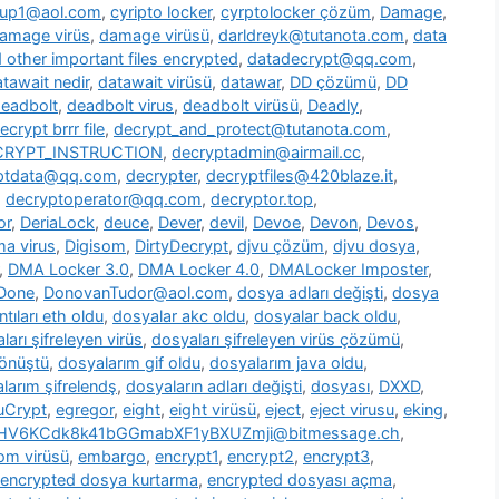
oup1@aol.com
,
cyripto locker
,
cyrptolocker çözüm
,
Damage
,
amage virüs
,
damage virüsü
,
darldreyk@tutanota.com
,
data
other important files encrypted
,
datadecrypt@qq.com
,
tawait nedir
,
datawait virüsü
,
datawar
,
DD çözümü
,
DD
eadbolt
,
deadbolt virus
,
deadbolt virüsü
,
Deadly
,
ecrypt brrr file
,
decrypt_and_protect@tutanota.com
,
CRYPT_INSTRUCTION
,
decryptadmin@airmail.cc
,
ptdata@qq.com
,
decrypter
,
decryptfiles@420blaze.it
,
,
decryptoperator@qq.com
,
decryptor.top
,
or
,
DeriaLock
,
deuce
,
Dever
,
devil
,
Devoe
,
Devon
,
Devos
,
a virus
,
Digisom
,
DirtyDecrypt
,
djvu çözüm
,
djvu dosya
,
,
DMA Locker 3.0
,
DMA Locker 4.0
,
DMALocker Imposter
,
Done
,
DonovanTudor@aol.com
,
dosya adları değişti
,
dosya
tıları eth oldu
,
dosyalar akc oldu
,
dosyalar back oldu
,
ları şifreleyen virüs
,
dosyaları şifreleyen virüs çözümü
,
dönüştü
,
dosyalarım gif oldu
,
dosyalarım java oldu
,
larım şifrelendş
,
dosyaların adları değişti
,
dosyası
,
DXXD
,
uCrypt
,
egregor
,
eight
,
eight virüsü
,
eject
,
eject virusu
,
eking
,
7HV6KCdk8k41bGGmabXF1yBXUZmji@bitmessage.ch
,
m virüsü
,
embargo
,
encrypt1
,
encrypt2
,
encrypt3
,
encrypted dosya kurtarma
,
encrypted dosyası açma
,