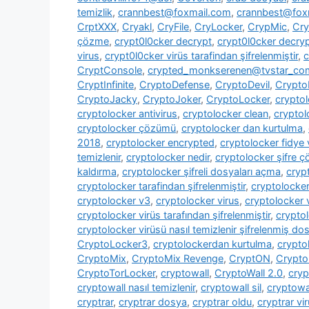
temizlik
,
crannbest@foxmail.com
,
crannbest@foxm
CrptXXX
,
Cryakl
,
CryFile
,
CryLocker
,
CrypMic
,
Cry
çözme
,
crypt0l0cker decrypt
,
crypt0l0cker decryp
virus
,
crypt0l0cker virüs tarafindan şifrelenmiştir
,
c
CryptConsole
,
crypted_monkserenen@tvstar_co
CryptInfinite
,
CryptoDefense
,
CryptoDevil
,
CryptoF
CryptoJacky
,
CryptoJoker
,
CryptoLocker
,
crypto
cryptolocker antivirus
,
cryptolocker clean
,
cryptol
cryptolocker çözümü
,
cryptolocker dan kurtulma
,
2018
,
cryptolocker encrypted
,
cryptolocker fidye 
temizlenir
,
cryptolocker nedir
,
cryptolocker şifre 
kaldırma
,
cryptolocker şifreli dosyaları açma
,
cryp
cryptolocker tarafindan şifrelenmiştir
,
cryptolocke
cryptolocker v3
,
cryptolocker virus
,
cryptolocker 
cryptolocker virüs tarafından şifrelenmiştir
,
cryptol
cryptolocker virüsü nasıl temizlenir şifrelenmiş dosy
CryptoLocker3
,
cryptolockerdan kurtulma
,
crypto
CryptoMix
,
CryptoMix Revenge
,
CryptON
,
Crypto
CryptoTorLocker
,
cryptowall
,
CryptoWall 2.0
,
cryp
cryptowall nasıl temizlenir
,
cryptowall sil
,
cryptowal
cryptrar
,
cryptrar dosya
,
cryptrar oldu
,
cryptrar vi