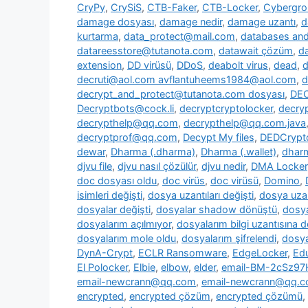
CryPy
,
CrySiS
,
CTB-Faker
,
CTB-Locker
,
Cybergr
damage dosyası
,
damage nedir
,
damage uzantı
,
d
kurtarma
,
data_protect@mail.com
,
databases and 
datareesstore@tutanota.com
,
datawait çözüm
,
da
extension
,
DD virüsü
,
DDoS
,
deabolt virus
,
dead
,
d
decruti@aol.com avflantuheems1984@aol.com
,
d
decrypt_and_protect@tutanota.com dosyası
,
DE
Decryptbots@cock.li
,
decryptcryptolocker
,
decry
decrypthelp@qq.com
,
decrypthelp@qq.com.java
decryptprof@qq.com
,
Decypt My files
,
DEDCrypt
dewar
,
Dharma (.dharma)
,
Dharma (.wallet)
,
dharm
djvu file
,
djvu nasıl çözülür
,
djvu nedir
,
DMA Locker
doc dosyası oldu
,
doc virüs
,
doc virüsü
,
Domino
,
isimleri değişti
,
dosya uzantıları değişti
,
dosya uzan
dosyalar değişti
,
dosyalar shadow dönüştü
,
dosya
dosyalarım açılmıyor
,
dosyalarım bilgi uzantısına 
dosyalarım mole oldu
,
dosyalarım şifrelendi
,
dosya
DynA-Crypt
,
ECLR Ransomware
,
EdgeLocker
,
Ed
El Polocker
,
Elbie
,
elbow
,
elder
,
email-BM-2cSz9
email-newcrann@qq.com
,
email-newcrann@qq.co
encrypted
,
encrypted çözüm
,
encrypted çözümü
,