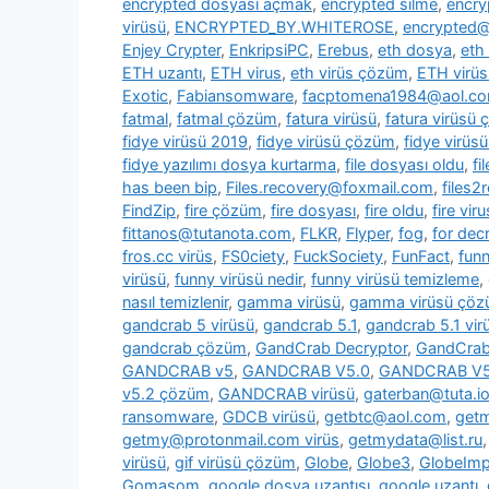
encrypted dosyası açmak
,
encrypted silme
,
encry
virüsü
,
ENCRYPTED_BY.WHITEROSE
,
encrypted@
Enjey Crypter
,
EnkripsiPC
,
Erebus
,
eth dosya
,
eth
ETH uzantı
,
ETH virus
,
eth virüs çözüm
,
ETH virüs
Exotic
,
Fabiansomware
,
facptomena1984@aol.c
fatmal
,
fatmal çözüm
,
fatura virüsü
,
fatura virüsü
fidye virüsü 2019
,
fidye virüsü çözüm
,
fidye virüs
fidye yazılımı dosya kurtarma
,
file dosyası oldu
,
fi
has been bip
,
Files.recovery@foxmail.com
,
files
FindZip
,
fire çözüm
,
fire dosyası
,
fire oldu
,
fire viru
fittanos@tutanota.com
,
FLKR
,
Flyper
,
fog
,
for dec
fros.cc virüs
,
FS0ciety
,
FuckSociety
,
FunFact
,
fun
virüsü
,
funny virüsü nedir
,
funny virüsü temizleme
,
nasıl temizlenir
,
gamma virüsü
,
gamma virüsü çö
gandcrab 5 virüsü
,
gandcrab 5.1
,
gandcrab 5.1 vir
gandcrab çözüm
,
GandCrab Decryptor
,
GandCrab 
GANDCRAB v5
,
GANDCRAB V5.0
,
GANDCRAB V5
v5.2 çözüm
,
GANDCRAB virüsü
,
gaterban@tuta.i
ransomware
,
GDCB virüsü
,
getbtc@aol.com
,
get
getmy@protonmail.com virüs
,
getmydata@list.ru
virüsü
,
gif virüsü çözüm
,
Globe
,
Globe3
,
GlobeImp
Gomasom
,
google dosya uzantısı
,
google uzantı
,