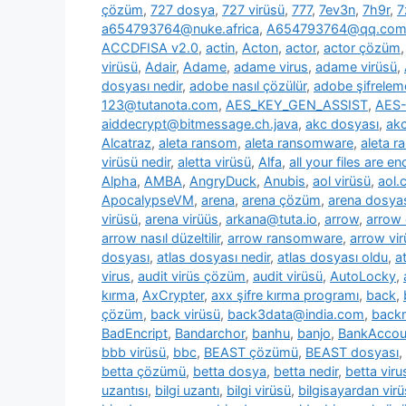
çözüm
,
727 dosya
,
727 virüsü
,
777
,
7ev3n
,
7h9r
,
7
a654793764@nuke.africa
,
A654793764@qq.co
ACCDFISA v2.0
,
actin
,
Acton
,
actor
,
actor çözüm
virüsü
,
Adair
,
Adame
,
adame virus
,
adame virüsü
,
dosyası nedir
,
adobe nasıl çözülür
,
adobe şifrelem
123@tutanota.com
,
AES_KEY_GEN_ASSIST
,
AES-
aiddecrypt@bitmessage.ch.java
,
akc dosyası
,
akc
Alcatraz
,
aleta ransom
,
aleta ransomware
,
aleta 
virüsü nedir
,
aletta virüsü
,
Alfa
,
all your files are e
Alpha
,
AMBA
,
AngryDuck
,
Anubis
,
aol virüsü
,
aol.
ApocalypseVM
,
arena
,
arena çözüm
,
arena dosya
virüsü
,
arena virüüs
,
arkana@tuta.io
,
arrow
,
arrow
arrow nasıl düzeltilir
,
arrow ransomware
,
arrow vir
dosyası
,
atlas dosyası nedir
,
atlas dosyası oldu
,
a
virus
,
audit virüs çözüm
,
audit virüsü
,
AutoLocky
,
kırma
,
AxCrypter
,
axx şifre kırma programı
,
back
,
çözüm
,
back virüsü
,
back3data@india.com
,
backm
BadEncript
,
Bandarchor
,
banhu
,
banjo
,
BankAcco
bbb virüsü
,
bbc
,
BEAST çözümü
,
BEAST dosyası
,
betta çözümü
,
betta dosya
,
betta nedir
,
betta viru
uzantısı
,
bilgi uzantı
,
bilgi virüsü
,
bilgisayardan vir