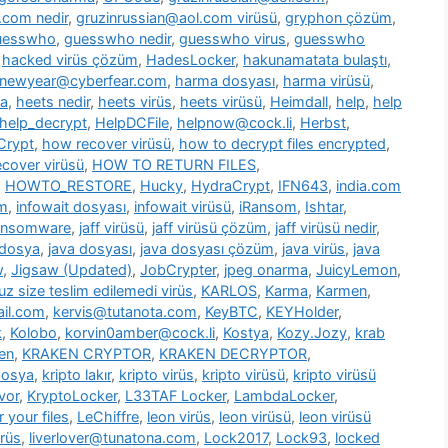
.com nedir
,
gruzinrussian@aol.com virüsü
,
gryphon çözüm
,
uesswho
,
guesswho nedir
,
guesswho virus
,
guesswho
,
hacked virüs çözüm
,
HadesLocker
,
hakunamatata bulaştı
,
newyear@cyberfear.com
,
harma dosyası
,
harma virüsü
,
ya
,
heets nedir
,
heets virüs
,
heets virüsü
,
Heimdall
,
help
,
help
help_decrypt
,
HelpDCFile
,
helpnow@cock.li
,
Herbst
,
Crypt
,
how recover virüsü
,
how to decrypt files encrypted
,
cover virüsü
,
HOW TO RETURN FILES
,
,
HOWTO_RESTORE
,
Hucky
,
HydraCrypt
,
IFN643
,
india.com
üm
,
infowait dosyası
,
infowait virüsü
,
iRansom
,
Ishtar
,
ransomware
,
jaff virüsü
,
jaff virüsü çözüm
,
jaff virüsü nedir
,
 dosya
,
java dosyası
,
java dosyası çözüm
,
java virüs
,
java
w
,
Jigsaw (Updated)
,
JobCrypter
,
jpeg onarma
,
JuicyLemon
,
z size teslim edilemedi virüs
,
KARLOS
,
Karma
,
Karmen
,
il.com
,
kervis@tutanota.com
,
KeyBTC
,
KEYHolder
,
k
,
Kolobo
,
korvin0amber@cock.li
,
Kostya
,
Kozy.Jozy
,
krab
en
,
KRAKEN CRYPTOR
,
KRAKEN DECRYPTOR
,
dosya
,
kripto lakır
,
kripto virüs
,
kripto virüsü
,
kripto virüsü
vor
,
KryptoLocker
,
L33TAF Locker
,
LambdaLocker
,
 your files
,
LeChiffre
,
leon virüs
,
leon virüsü
,
leon virüsü
irüs
,
liverlover@tunatona.com
,
Lock2017
,
Lock93
,
locked