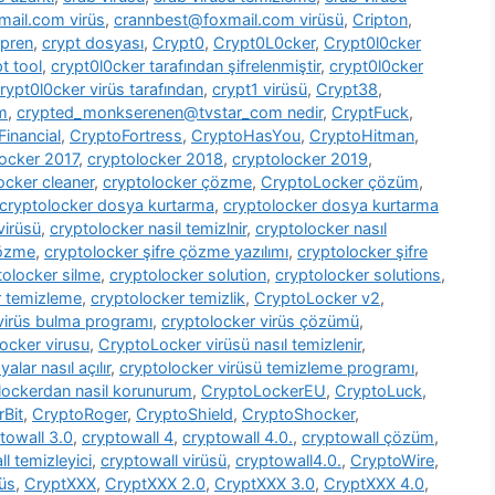
ail.com virüs
,
crannbest@foxmail.com virüsü
,
Cripton
,
pren
,
crypt dosyası
,
Crypt0
,
Crypt0L0cker
,
Crypt0l0cker
t tool
,
crypt0l0cker tarafından şifrelenmiştir
,
crypt0l0cker
rypt0l0cker virüs tarafından
,
crypt1 virüsü
,
Crypt38
,
m
,
crypted_monkserenen@tvstar_com nedir
,
CryptFuck
,
inancial
,
CryptoFortress
,
CryptoHasYou
,
CryptoHitman
,
locker 2017
,
cryptolocker 2018
,
cryptolocker 2019
,
ocker cleaner
,
cryptolocker çözme
,
CryptoLocker çözüm
,
cryptolocker dosya kurtarma
,
cryptolocker dosya kurtarma
virüsü
,
cryptolocker nasil temizlnir
,
cryptolocker nasıl
çözme
,
cryptolocker şifre çözme yazılımı
,
cryptolocker şifre
tolocker silme
,
cryptolocker solution
,
cryptolocker solutions
,
r temizleme
,
cryptolocker temizlik
,
CryptoLocker v2
,
virüs bulma programı
,
cryptolocker virüs çözümü
,
ocker virusu
,
CryptoLocker virüsü nasıl temizlenir
,
alar nasıl açılır
,
cryptolocker virüsü temizleme programı
,
lockerdan nasil korunurum
,
CryptoLockerEU
,
CryptoLuck
,
rBit
,
CryptoRoger
,
CryptoShield
,
CryptoShocker
,
towall 3.0
,
cryptowall 4
,
cryptowall 4.0.
,
cryptowall çözüm
,
l temizleyici
,
cryptowall virüsü
,
cryptowall4.0.
,
CryptoWire
,
rüs
,
CryptXXX
,
CryptXXX 2.0
,
CryptXXX 3.0
,
CryptXXX 4.0
,