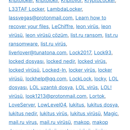
kriptoloker
,
kriptolokır
,
Kriptovor
,
KryptoLocker
,
L33TAF Locker
,
LambdaLocker
,
lassvegas@protonmail.com
,
Learn how to
recover your files
,
LeChiffre
,
leon virüs
,
leon
virüsü
,
leon virüsü çözüm
,
list.ru ransom
,
list.ru
ransomware
,
list.ru virüs
,
liverlover@tunatona.com
,
Lock2017
,
Lock93
,
locked dosyası
,
locked nedir
,
locked virüs
,
locked virüsü
,
Locked-In
,
locker virüs
,
locker
virüsü
,
lockhelp@qq.com
,
LockLock
,
locky
,
LOL
dosyası
,
LOL uzantılı dosya
,
LOL virüs
,
LOL!
virüsü
,
look1213@protonmail.com
,
Lortok
,
LoveServer
,
LowLevel04
,
lukitus
,
lukitus dosya
,
lukitus nedir
,
lukitus virüs
,
lukitus virüsü
,
Magic
,
mail.ru virus
,
mail.ru virüsü
,
makop
,
makop