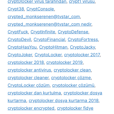
crypt0l0cker virüs tarafından
,
crypt1 virüsü
,
Crypt38
,
CryptConsole
,
crypted_monkserenen@tvstar_com
,
crypted_monkserenen@tvstar_com nedir
,
CryptFuck
,
CryptInfinite
,
CryptoDefense
,
CryptoDevil
,
CryptoFinancial
,
CryptoFortress
,
CryptoHasYou
,
CryptoHitman
,
CryptoJacky
,
CryptoJoker
,
CryptoLocker
,
cryptolocker 2017
,
cryptolocker 2018
,
cryptolocker 2019
,
cryptolocker antivirus
,
cryptolocker clean
,
cryptolocker cleaner
,
cryptolocker çözme
,
CryptoLocker çözüm
,
cryptolocker çözümü
,
cryptolocker dan kurtulma
,
cryptolocker dosya
kurtarma
,
cryptolocker dosya kurtarma 2018
,
cryptolocker encrypted
,
cryptolocker fidye