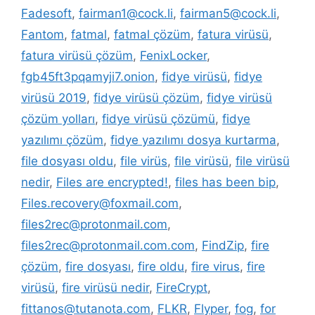
Fadesoft
,
fairman1@cock.li
,
fairman5@cock.li
,
Fantom
,
fatmal
,
fatmal çözüm
,
fatura virüsü
,
fatura virüsü çözüm
,
FenixLocker
,
fgb45ft3pqamyji7.onion
,
fidye virüsü
,
fidye
virüsü 2019
,
fidye virüsü çözüm
,
fidye virüsü
çözüm yolları
,
fidye virüsü çözümü
,
fidye
yazılımı çözüm
,
fidye yazılımı dosya kurtarma
,
file dosyası oldu
,
file virüs
,
file virüsü
,
file virüsü
nedir
,
Files are encrypted!
,
files has been bip
,
Files.recovery@foxmail.com
,
files2rec@protonmail.com
,
files2rec@protonmail.com.com
,
FindZip
,
fire
çözüm
,
fire dosyası
,
fire oldu
,
fire virus
,
fire
virüsü
,
fire virüsü nedir
,
FireCrypt
,
fittanos@tutanota.com
,
FLKR
,
Flyper
,
fog
,
for