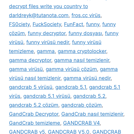
decrypt files write you country to
darldreyk@tutanota.com
,
fros.cc virüs
,
FS0ciety
,
FuckSociety
,
FunFact
,
funny
,
funny
çözüm
,
funny decryptor
,
funny dosyası
,
funny
virüsü
,
funny virüsü nedir
,
funny virüsü
temizleme
,
gamma
,
gamma cryptolocker
,
gamma decryptor
,
gamma nasıl temizlenir
,
gamma virüsü
,
gamma virüsü çözüm
,
gamma
virüsü nasıl temizlenir
,
gamma virüsü nedir
,
gandcrab 5 virüsü
,
gandcrab 5.1
,
gandcrab 5.1
virüs
,
gandcrab 5.1 virüsü
,
gandcrab 5.2
,
gandcrab 5.2 çözüm
,
gandcrab çözüm
,
GandCrab Decryptor
,
GandCrab nasıl temizlenir
,
GandCrab temizleme
,
GANDCRAB V4
,
GANDCRAB v5
,
GANDCRAB V5.0
,
GANDCRAB