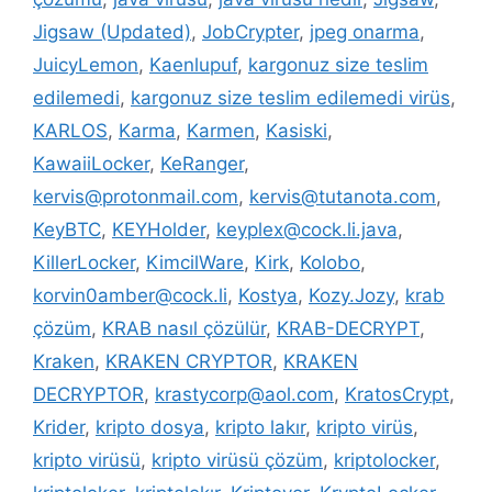
Jigsaw (Updated)
,
JobCrypter
,
jpeg onarma
,
JuicyLemon
,
Kaenlupuf
,
kargonuz size teslim
edilemedi
,
kargonuz size teslim edilemedi virüs
,
KARLOS
,
Karma
,
Karmen
,
Kasiski
,
KawaiiLocker
,
KeRanger
,
kervis@protonmail.com
,
kervis@tutanota.com
,
KeyBTC
,
KEYHolder
,
keyplex@cock.li.java
,
KillerLocker
,
KimcilWare
,
Kirk
,
Kolobo
,
korvin0amber@cock.li
,
Kostya
,
Kozy.Jozy
,
krab
çözüm
,
KRAB nasıl çözülür
,
KRAB-DECRYPT
,
Kraken
,
KRAKEN CRYPTOR
,
KRAKEN
DECRYPTOR
,
krastycorp@aol.com
,
KratosCrypt
,
Krider
,
kripto dosya
,
kripto lakır
,
kripto virüs
,
kripto virüsü
,
kripto virüsü çözüm
,
kriptolocker
,