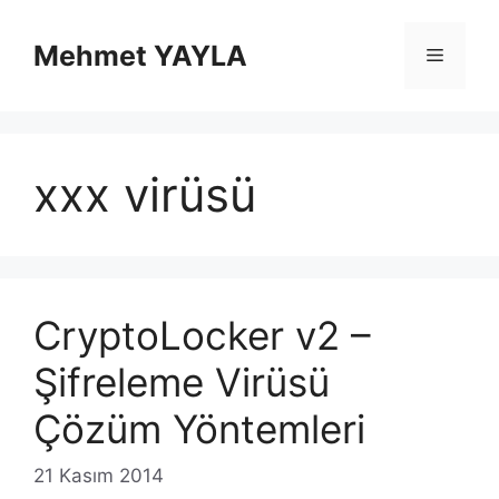
İçeriğe
atla
Mehmet YAYLA
Menü
xxx virüsü
CryptoLocker v2 –
Şifreleme Virüsü
Çözüm Yöntemleri
21 Kasım 2014