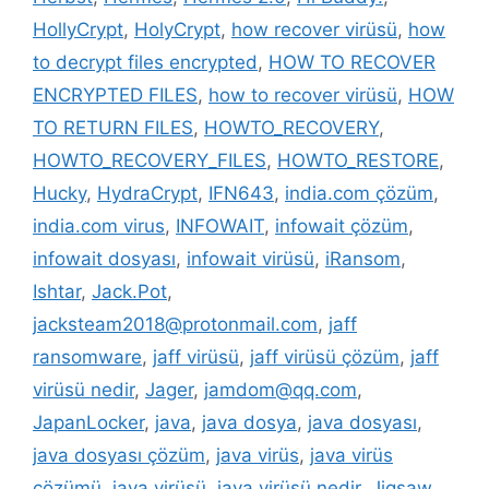
HollyCrypt
,
HolyCrypt
,
how recover virüsü
,
how
to decrypt files encrypted
,
HOW TO RECOVER
ENCRYPTED FILES
,
how to recover virüsü
,
HOW
TO RETURN FILES
,
HOWTO_RECOVERY
,
HOWTO_RECOVERY_FILES
,
HOWTO_RESTORE
,
Hucky
,
HydraCrypt
,
IFN643
,
india.com çözüm
,
india.com virus
,
INFOWAIT
,
infowait çözüm
,
infowait dosyası
,
infowait virüsü
,
iRansom
,
Ishtar
,
Jack.Pot
,
jacksteam2018@protonmail.com
,
jaff
ransomware
,
jaff virüsü
,
jaff virüsü çözüm
,
jaff
virüsü nedir
,
Jager
,
jamdom@qq.com
,
JapanLocker
,
java
,
java dosya
,
java dosyası
,
java dosyası çözüm
,
java virüs
,
java virüs
çözümü
,
java virüsü
,
java virüsü nedir
,
Jigsaw
,