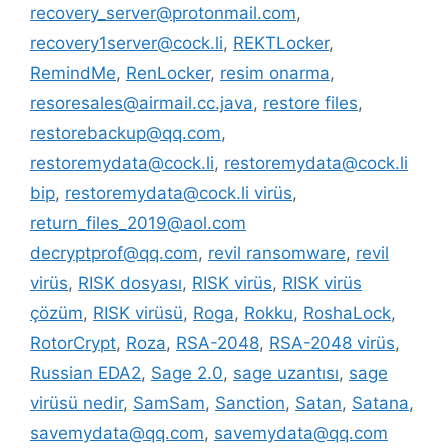
recovery_server@protonmail.com
,
recovery1server@cock.li
,
REKTLocker
,
RemindMe
,
RenLocker
,
resim onarma
,
resoresales@airmail.cc.java
,
restore files
,
restorebackup@qq.com
,
restoremydata@cock.li
,
restoremydata@cock.li
bip
,
restoremydata@cock.li virüs
,
return_files_2019@aol.com
decryptprof@qq.com
,
revil ransomware
,
revil
virüs
,
RISK dosyası
,
RISK virüs
,
RISK virüs
çözüm
,
RISK virüsü
,
Roga
,
Rokku
,
RoshaLock
,
RotorCrypt
,
Roza
,
RSA-2048
,
RSA-2048 virüs
,
Russian EDA2
,
Sage 2.0
,
sage uzantısı
,
sage
virüsü nedir
,
SamSam
,
Sanction
,
Satan
,
Satana
,
savemydata@qq.com
,
savemydata@qq.com