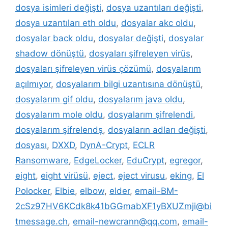
dosya isimleri değişti
,
dosya uzantıları değişti
,
dosya uzantıları eth oldu
,
dosyalar akc oldu
,
dosyalar back oldu
,
dosyalar değişti
,
dosyalar
shadow dönüştü
,
dosyaları şifreleyen virüs
,
dosyaları şifreleyen virüs çözümü
,
dosyalarım
açılmıyor
,
dosyalarım bilgi uzantısına dönüştü
,
dosyalarım gif oldu
,
dosyalarım java oldu
,
dosyalarım mole oldu
,
dosyalarım şifrelendi
,
dosyalarım şifrelendş
,
dosyaların adları değişti
,
dosyası
,
DXXD
,
DynA-Crypt
,
ECLR
Ransomware
,
EdgeLocker
,
EduCrypt
,
egregor
,
eight
,
eight virüsü
,
eject
,
eject virusu
,
eking
,
El
Polocker
,
Elbie
,
elbow
,
elder
,
email-BM-
2cSz97HV6KCdk8k41bGGmabXF1yBXUZmji@bi
tmessage.ch
,
email-newcrann@qq.com
,
email-