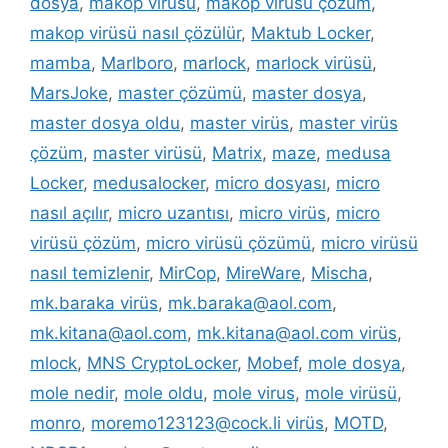
dosya
,
makop virüsü
,
makop virüsü çözüm
,
makop virüsü nasıl çözülür
,
Maktub Locker
,
mamba
,
Marlboro
,
marlock
,
marlock virüsü
,
MarsJoke
,
master çözümü
,
master dosya
,
master dosya oldu
,
master virüs
,
master virüs
çözüm
,
master virüsü
,
Matrix
,
maze
,
medusa
Locker
,
medusalocker
,
micro dosyası
,
micro
nasıl açılır
,
micro uzantısı
,
micro virüs
,
micro
virüsü çözüm
,
micro virüsü çözümü
,
micro virüsü
nasıl temizlenir
,
MirCop
,
MireWare
,
Mischa
,
mk.baraka virüs
,
mk.baraka@aol.com
,
mk.kitana@aol.com
,
mk.kitana@aol.com virüs
,
mlock
,
MNS CryptoLocker
,
Mobef
,
mole dosya
,
mole nedir
,
mole oldu
,
mole virus
,
mole virüsü
,
monro
,
moremo123123@cock.li virüs
,
MOTD
,