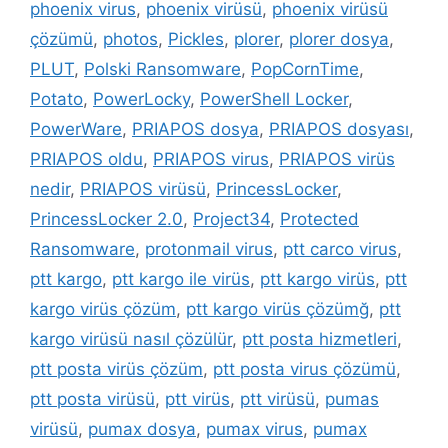
phoenix virus
,
phoenix virüsü
,
phoenix virüsü
çözümü
,
photos
,
Pickles
,
plorer
,
plorer dosya
,
PLUT
,
Polski Ransomware
,
PopCornTime
,
Potato
,
PowerLocky
,
PowerShell Locker
,
PowerWare
,
PRIAPOS dosya
,
PRIAPOS dosyası
,
PRIAPOS oldu
,
PRIAPOS virus
,
PRIAPOS virüs
nedir
,
PRIAPOS virüsü
,
PrincessLocker
,
PrincessLocker 2.0
,
Project34
,
Protected
Ransomware
,
protonmail virus
,
ptt carco virus
,
ptt kargo
,
ptt kargo ile virüs
,
ptt kargo virüs
,
ptt
kargo virüs çözüm
,
ptt kargo virüs çözümğ
,
ptt
kargo virüsü nasıl çözülür
,
ptt posta hizmetleri
,
ptt posta virüs çözüm
,
ptt posta virus çözümü
,
ptt posta virüsü
,
ptt virüs
,
ptt virüsü
,
pumas
virüsü
,
pumax dosya
,
pumax virus
,
pumax