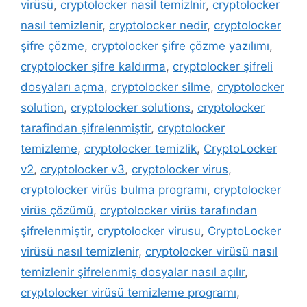
virüsü
,
cryptolocker nasil temizlnir
,
cryptolocker
nasıl temizlenir
,
cryptolocker nedir
,
cryptolocker
şifre çözme
,
cryptolocker şifre çözme yazılımı
,
cryptolocker şifre kaldırma
,
cryptolocker şifreli
dosyaları açma
,
cryptolocker silme
,
cryptolocker
solution
,
cryptolocker solutions
,
cryptolocker
tarafindan şifrelenmiştir
,
cryptolocker
temizleme
,
cryptolocker temizlik
,
CryptoLocker
v2
,
cryptolocker v3
,
cryptolocker virus
,
cryptolocker virüs bulma programı
,
cryptolocker
virüs çözümü
,
cryptolocker virüs tarafından
şifrelenmiştir
,
cryptolocker virusu
,
CryptoLocker
virüsü nasıl temizlenir
,
cryptolocker virüsü nasıl
temizlenir şifrelenmiş dosyalar nasıl açılır
,
cryptolocker virüsü temizleme programı
,