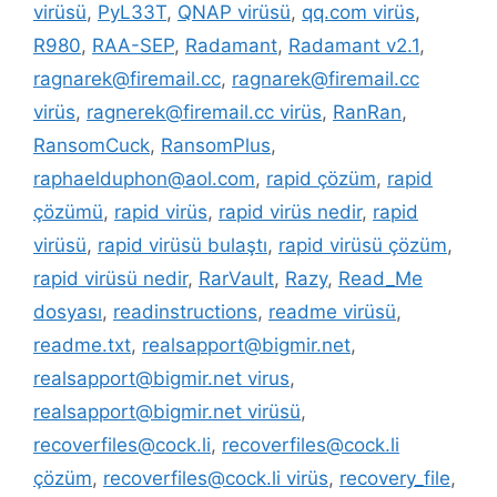
virüsü
,
PyL33T
,
QNAP virüsü
,
qq.com virüs
,
R980
,
RAA-SEP
,
Radamant
,
Radamant v2.1
,
ragnarek@firemail.cc
,
ragnarek@firemail.cc
virüs
,
ragnerek@firemail.cc virüs
,
RanRan
,
RansomCuck
,
RansomPlus
,
raphaelduphon@aol.com
,
rapid çözüm
,
rapid
çözümü
,
rapid virüs
,
rapid virüs nedir
,
rapid
virüsü
,
rapid virüsü bulaştı
,
rapid virüsü çözüm
,
rapid virüsü nedir
,
RarVault
,
Razy
,
Read_Me
dosyası
,
readinstructions
,
readme virüsü
,
readme.txt
,
realsapport@bigmir.net
,
realsapport@bigmir.net virus
,
realsapport@bigmir.net virüsü
,
recoverfiles@cock.li
,
recoverfiles@cock.li
çözüm
,
recoverfiles@cock.li virüs
,
recovery_file
,