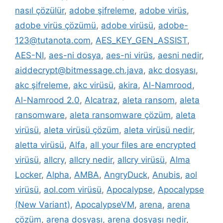
nasıl çözülür
,
adobe şifreleme
,
adobe virüs
,
adobe virüs çözümü
,
adobe virüsü
,
adobe-
123@tutanota.com
,
AES_KEY_GEN_ASSIST
,
AES-NI
,
aes-ni dosya
,
aes-ni virüs
,
aesni nedir
,
aiddecrypt@bitmessage.ch.java
,
akc dosyası
,
akc şifreleme
,
akc virüsü
,
akira
,
Al-Namrood
,
Al-Namrood 2.0
,
Alcatraz
,
aleta ransom
,
aleta
ransomware
,
aleta ransomware çözüm
,
aleta
virüsü
,
aleta virüsü çözüm
,
aleta virüsü nedir
,
aletta virüsü
,
Alfa
,
all your files are encrypted
virüsü
,
allcry
,
allcry nedir
,
allcry virüsü
,
Alma
Locker
,
Alpha
,
AMBA
,
AngryDuck
,
Anubis
,
aol
virüsü
,
aol.com virüsü
,
Apocalypse
,
Apocalypse
(New Variant)
,
ApocalypseVM
,
arena
,
arena
çözüm
,
arena dosyası
,
arena dosyası nedir
,