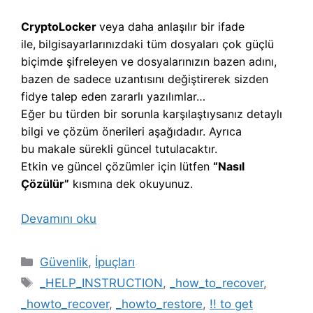
CryptoLocker
veya daha anlaşılır bir ifade
ile,
b
ilgisayarlarınızdaki tüm dosyaları çok güçlü
biçimde şifreleyen ve dosyalarınızın bazen adını,
bazen de sadece uzantısını değiştirerek sizden
fidye talep eden zararlı yazılımlar…
Eğer bu türden bir sorunla karşılaştıysanız detaylı
bilgi ve çözüm önerileri aşağıdadır. Ayrıca
bu makale sürekli güncel tutulacaktır.
Etkin ve güncel çözümler için lütfen
“Nasıl
Çözülür”
kısmına dek okuyunuz.
Devamını oku
Kategoriler
Güvenlik
,
İpuçları
Etiketler
_HELP_INSTRUCTION
,
_how_to_recover
,
_howto_recover
,
_howto_restore
,
!! to get