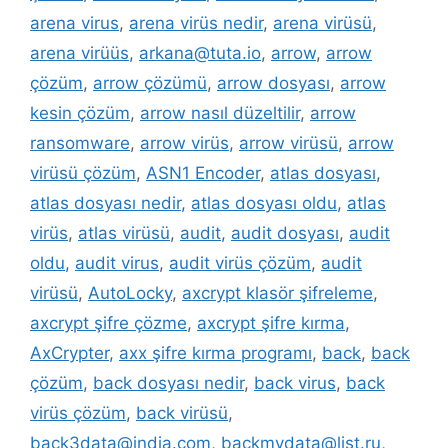
arena virus
,
arena virüs nedir
,
arena virüsü
,
arena virüüs
,
arkana@tuta.io
,
arrow
,
arrow
çözüm
,
arrow çözümü
,
arrow dosyası
,
arrow
kesin çözüm
,
arrow nasıl düzeltilir
,
arrow
ransomware
,
arrow virüs
,
arrow virüsü
,
arrow
virüsü çözüm
,
ASN1 Encoder
,
atlas dosyası
,
atlas dosyası nedir
,
atlas dosyası oldu
,
atlas
virüs
,
atlas virüsü
,
audit
,
audit dosyası
,
audit
oldu
,
audit virus
,
audit virüs çözüm
,
audit
virüsü
,
AutoLocky
,
axcrypt klasör şifreleme
,
axcrypt şifre çözme
,
axcrypt şifre kırma
,
AxCrypter
,
axx şifre kırma programı
,
back
,
back
çözüm
,
back dosyası nedir
,
back virus
,
back
virüs çözüm
,
back virüsü
,
back3data@india.com
,
backmydata@list.ru
,