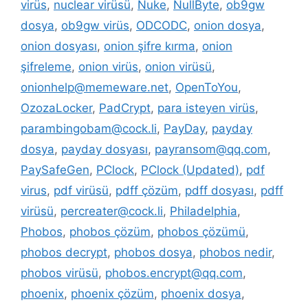
virüs
,
nuclear virüsü
,
Nuke
,
NullByte
,
ob9gw
dosya
,
ob9gw virüs
,
ODCODC
,
onion dosya
,
onion dosyası
,
onion şifre kırma
,
onion
şifreleme
,
onion virüs
,
onion virüsü
,
onionhelp@memeware.net
,
OpenToYou
,
OzozaLocker
,
PadCrypt
,
para isteyen virüs
,
parambingobam@cock.li
,
PayDay
,
payday
dosya
,
payday dosyası
,
payransom@qq.com
,
PaySafeGen
,
PClock
,
PClock (Updated)
,
pdf
virus
,
pdf virüsü
,
pdff çözüm
,
pdff dosyası
,
pdff
virüsü
,
percreater@cock.li
,
Philadelphia
,
Phobos
,
phobos çözüm
,
phobos çözümü
,
phobos decrypt
,
phobos dosya
,
phobos nedir
,
phobos virüsü
,
phobos.encrypt@qq.com
,
phoenix
,
phoenix çözüm
,
phoenix dosya
,