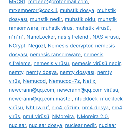
MRCR1
,
mrdeep@protonmail.com
,
mrxemperor@cock.li
,
muhstik dosya
,
muhstik
dosyası
,
muhstik nedir
,
muhstik oldu
,
muhstik
ransomware
,
muhstik virus
,
muhstik virüsü
,
n1n1n1
,
NanoLocker
,
nas şifrelendi
,
NAS virüsü
,
NCrypt
,
NegozI
,
Nemesis decryptor
,
nemesis
dosyası
,
nemesis ransomware
,
nemesis
şifreleme
,
nemesis virüsü
,
nemesis virüsü nedir
,
nemty
,
nemty dosya
,
nemty dosyası
,
nemty
virüs
,
Nemucod
,
Nemucod-7z
,
Netix
,
newcrann@qq.com
,
newcrann@qq.com virüsü
,
newcrann@qq.com.master
,
nfucklock
,
nfucklock
virüsü
,
Nhtnwcuf
,
nm4 çözüm
,
nm4 dosya
,
nm4
virüs
,
nm4 virüsü
,
NMoreira
,
NMoreira 2.0
,
nuclear
,
nuclear dosya
,
nuclear nedir
,
nuclear