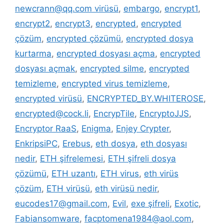
newcrann@qq.com virüsü
,
embargo
,
encrypt1
,
encrypt2
,
encrypt3
,
encrypted
,
encrypted
çözüm
,
encrypted çözümü
,
encrypted dosya
kurtarma
,
encrypted dosyası açma
,
encrypted
dosyası açmak
,
encrypted silme
,
encrypted
temizleme
,
encrypted virus temizleme
,
encrypted virüsü
,
ENCRYPTED_BY.WHITEROSE
,
encrypted@cock.li
,
EncrypTile
,
EncryptoJJS
,
Encryptor RaaS
,
Enigma
,
Enjey Crypter
,
EnkripsiPC
,
Erebus
,
eth dosya
,
eth dosyası
nedir
,
ETH şifrelemesi
,
ETH şifreli dosya
çözümü
,
ETH uzantı
,
ETH virus
,
eth virüs
çözüm
,
ETH virüsü
,
eth virüsü nedir
,
eucodes17@gmail.com
,
Evil
,
exe şifreli
,
Exotic
,
Fabiansomware
,
facptomena1984@aol.com
,