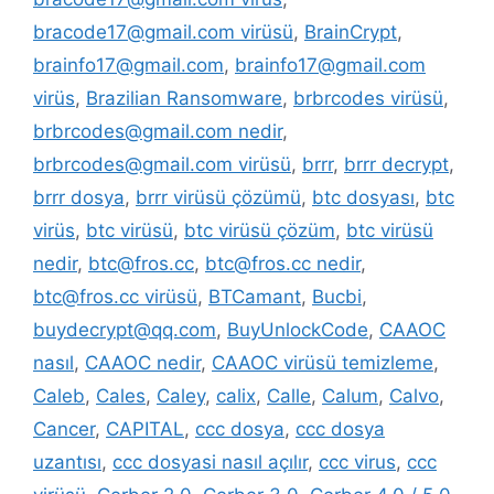
bracode17@gmail.com virüsü
,
BrainCrypt
,
brainfo17@gmail.com
,
brainfo17@gmail.com
virüs
,
Brazilian Ransomware
,
brbrcodes virüsü
,
brbrcodes@gmail.com nedir
,
brbrcodes@gmail.com virüsü
,
brrr
,
brrr decrypt
,
brrr dosya
,
brrr virüsü çözümü
,
btc dosyası
,
btc
virüs
,
btc virüsü
,
btc virüsü çözüm
,
btc virüsü
nedir
,
btc@fros.cc
,
btc@fros.cc nedir
,
btc@fros.cc virüsü
,
BTCamant
,
Bucbi
,
buydecrypt@qq.com
,
BuyUnlockCode
,
CAAOC
nasıl
,
CAAOC nedir
,
CAAOC virüsü temizleme
,
Caleb
,
Cales
,
Caley
,
calix
,
Calle
,
Calum
,
Calvo
,
Cancer
,
CAPITAL
,
ccc dosya
,
ccc dosya
uzantısı
,
ccc dosyasi nasıl açılır
,
ccc virus
,
ccc