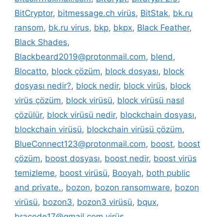
BitCryptor
,
bitmessage.ch virüs
,
BitStak
,
bk.ru
ransom
,
bk.ru virus
,
bkp
,
bkpx
,
Black Feather
,
Black Shades
,
Blackbeard2019@protonmail.com
,
blend
,
Blocatto
,
block çözüm
,
block dosyası
,
block
dosyası nedir?
,
block nedir
,
block virüs
,
block
virüs çözüm
,
block virüsü
,
block virüsü nasıl
çözülür
,
block virüsü nedir
,
blockchain dosyası
,
blockchain virüsü
,
blockchain virüsü çözüm
,
BlueConnect123@protonmail.com
,
boost
,
boost
çözüm
,
boost dosyası
,
boost nedir
,
boost virüs
temizleme
,
boost virüsü
,
Booyah
,
both public
and private.
,
bozon
,
bozon ransomware
,
bozon
virüsü
,
bozon3
,
bozon3 virüsü
,
bqux
,
bracode17@gmail.com virüs
,