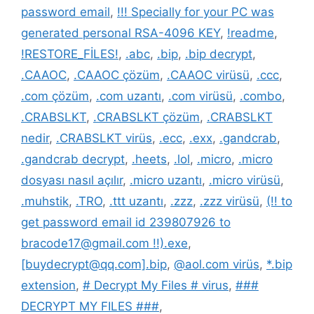
password email
,
!!! Specially for your PC was
generated personal RSA-4096 KEY
,
!readme
,
!RESTORE_FİLES!
,
.abc
,
.bip
,
.bip decrypt
,
.CAAOC
,
.CAAOC çözüm
,
.CAAOC virüsü
,
.ccc
,
.com çözüm
,
.com uzantı
,
.com virüsü
,
.combo
,
.CRABSLKT
,
.CRABSLKT çözüm
,
.CRABSLKT
nedir
,
.CRABSLKT virüs
,
.ecc
,
.exx
,
.gandcrab
,
.gandcrab decrypt
,
.heets
,
.lol
,
.micro
,
.micro
dosyası nasıl açılır
,
.micro uzantı
,
.micro virüsü
,
.muhstik
,
.TRO
,
.ttt uzantı
,
.zzz
,
.zzz virüsü
,
(!! to
get password email id 239807926 to
bracode17@gmail.com !!).exe
,
[buydecrypt@qq.com].bip
,
@aol.com virüs
,
*.bip
extension
,
# Decrypt My Files # virus
,
###
DECRYPT MY FILES ###
,