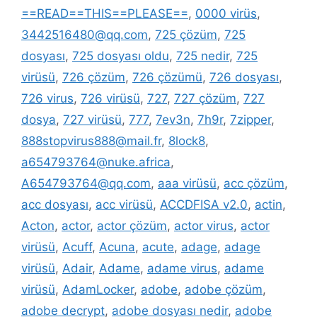
==READ==THIS==PLEASE==
,
0000 virüs
,
3442516480@qq.com
,
725 çözüm
,
725
dosyası
,
725 dosyası oldu
,
725 nedir
,
725
virüsü
,
726 çözüm
,
726 çözümü
,
726 dosyası
,
726 virus
,
726 virüsü
,
727
,
727 çözüm
,
727
dosya
,
727 virüsü
,
777
,
7ev3n
,
7h9r
,
7zipper
,
888stopvirus888@mail.fr
,
8lock8
,
a654793764@nuke.africa
,
A654793764@qq.com
,
aaa virüsü
,
acc çözüm
,
acc dosyası
,
acc virüsü
,
ACCDFISA v2.0
,
actin
,
Acton
,
actor
,
actor çözüm
,
actor virus
,
actor
virüsü
,
Acuff
,
Acuna
,
acute
,
adage
,
adage
virüsü
,
Adair
,
Adame
,
adame virus
,
adame
virüsü
,
AdamLocker
,
adobe
,
adobe çözüm
,
adobe decrypt
,
adobe dosyası nedir
,
adobe