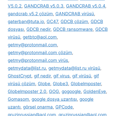
V5.0.2
,
GANDCRAB v5.0.3
,
GANDCRAB v5.0.4
,
gandcrab v5.2 çözüm
,
GANDCRAB virüsü
,
gaterban@tuta.io
,
GC47
,
GDCB çözüm
,
GDCB
dosyası
,
GDCB nedir
,
GDCB ransomware
,
GDCB
virüsü
,
getbtc@aol.com
,
getmy@protonmail.com
,
getmy@protonmail.com çözüm
,
getmy@protonmail.com virüs
,
getmydata@list.ru
,
getmydata@list.ru virüsü
,
GhostCrypt
,
gif nedir
,
gif virus
,
gif virüsü
,
gif
virüsü çözüm
,
Globe
,
Globe3
,
GlobeImposter
,
GlobeImposter 2.0
,
GOG
,
gogoogle
,
GoldenEye
,
Gomasom
,
google dosya uzantısı
,
google
uzantı
,
görsel onarma
,
GPCode
,
gruzinrussian@aol.com
,
gruzinrussian@aol.com