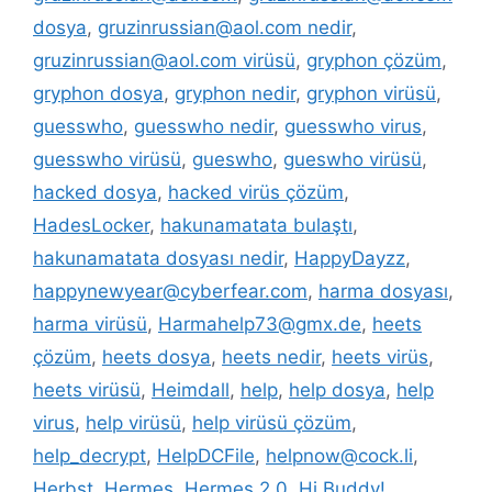
dosya
,
gruzinrussian@aol.com nedir
,
gruzinrussian@aol.com virüsü
,
gryphon çözüm
,
gryphon dosya
,
gryphon nedir
,
gryphon virüsü
,
guesswho
,
guesswho nedir
,
guesswho virus
,
guesswho virüsü
,
gueswho
,
gueswho virüsü
,
hacked dosya
,
hacked virüs çözüm
,
HadesLocker
,
hakunamatata bulaştı
,
hakunamatata dosyası nedir
,
HappyDayzz
,
happynewyear@cyberfear.com
,
harma dosyası
,
harma virüsü
,
Harmahelp73@gmx.de
,
heets
çözüm
,
heets dosya
,
heets nedir
,
heets virüs
,
heets virüsü
,
Heimdall
,
help
,
help dosya
,
help
virus
,
help virüsü
,
help virüsü çözüm
,
help_decrypt
,
HelpDCFile
,
helpnow@cock.li
,
Herbst
,
Hermes
,
Hermes 2.0
,
Hi Buddy!
,