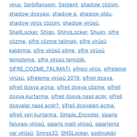
virus
,
SerbRansom
,
Serpent
,
shadow çözüm
,
shadow dosyası
,
shadow e
,
shadow oldu
,
shadow virüs çözüm
,
shadow virüsü
,
ShellLocker
,
Shigo
,
ShinoLocker
,
Shujin
,
şifre
çözme
,
şifre çözme talimatı
,
şifre virüsü
kaldırma
,
şifre virüsü silme
,
şifre virüsü
temizleme
,
şifre virüsü temizlik
,
SIFRE_COZME_TALIMATI
,
şifreci virüs
,
şifreleme
virüsü
,
şifreleme virüsü 2019
,
şifreli dosya
,
şifreli dosya açma
,
şifreli dosya çözme
,
şifreli
dosya kurtarma
,
şifreli dosya nasıl açılır
,
şifreli
dosyalar nasıl açılır?
,
şifreli dosyaları açma
,
şifreli veri kurtarma
,
Simple_Encoder
,
sipariş
faturası virüsü
,
sipariş maili virüsü
,
siparişiniz
var virüsü
,
Smrss32
,
SNSLocker
,
sodinokibi