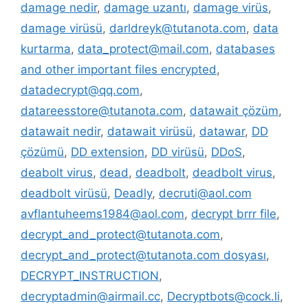
damage nedir
,
damage uzantı
,
damage virüs
,
damage virüsü
,
darldreyk@tutanota.com
,
data
kurtarma
,
data_protect@mail.com
,
databases
and other important files encrypted
,
datadecrypt@qq.com
,
datareesstore@tutanota.com
,
datawait çözüm
,
datawait nedir
,
datawait virüsü
,
datawar
,
DD
çözümü
,
DD extension
,
DD virüsü
,
DDoS
,
deabolt virus
,
dead
,
deadbolt
,
deadbolt virus
,
deadbolt virüsü
,
Deadly
,
decruti@aol.com
avflantuheems1984@aol.com
,
decrypt brrr file
,
decrypt_and_protect@tutanota.com
,
decrypt_and_protect@tutanota.com dosyası
,
DECRYPT_INSTRUCTION
,
decryptadmin@airmail.cc
,
Decryptbots@cock.li
,