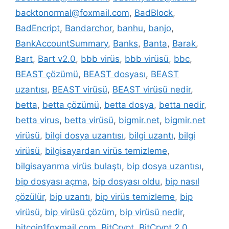
backtonormal@foxmail.com
,
BadBlock
,
BadEncript
,
Bandarchor
,
banhu
,
banjo
,
BankAccountSummary
,
Banks
,
Banta
,
Barak
,
Bart
,
Bart v2.0
,
bbb virüs
,
bbb virüsü
,
bbc
,
BEAST çözümü
,
BEAST dosyası
,
BEAST
uzantısı
,
BEAST virüsü
,
BEAST virüsü nedir
,
betta
,
betta çözümü
,
betta dosya
,
betta nedir
,
betta virus
,
betta virüsü
,
bigmir.net
,
bigmir.net
virüsü
,
bilgi dosya uzantısı
,
bilgi uzantı
,
bilgi
virüsü
,
bilgisayardan virüs temizleme
,
bilgisayarıma virüs bulaştı
,
bip dosya uzantısı
,
bip dosyası açma
,
bip dosyası oldu
,
bip nasıl
çözülür
,
bip uzantı
,
bip virüs temizleme
,
bip
virüsü
,
bip virüsü çözüm
,
bip virüsü nedir
,
bitcoin1foxmail.com
,
BitCrypt
,
BitCrypt 2.0
,