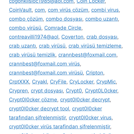
cogonkilsloc1985@aol.com
,
Coin Locker
,
CoinVault
,
com
,
com virüs çözüm
,
combi virus
,
combo çözüm
,
combo dosyası
,
combo uzantı
,
combo virüsü
,
Comrade Circle
,
contreavilli1974@aol
,
Coverton
,
crab dosyası
,
crab uzantı
,
crab virüsü
,
crab virüsü temizleme
,
crab virüsü temizlik
,
crannbest@foxmail.com
,
crannbest@foxmail.com virüs
,
crannbest@foxmail.com virüsü
,
Cripton
,
CrptXXX
,
Cryakl
,
CryFile
,
CryLocker
,
CrypMic
,
Crypren
,
crypt dosyası
,
Crypt0
,
Crypt0L0cker
,
Crypt0l0cker çözme
,
crypt0l0cker decrypt
,
crypt0l0cker decrypt tool
,
crypt0l0cker
tarafından şifrelenmiştir
,
crypt0l0cker virus
,
crypt0l0cker virüs tarafindan şifrelenmiştir
,