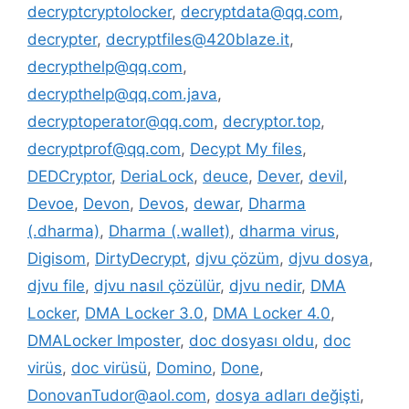
decryptcryptolocker
,
decryptdata@qq.com
,
decrypter
,
decryptfiles@420blaze.it
,
decrypthelp@qq.com
,
decrypthelp@qq.com.java
,
decryptoperator@qq.com
,
decryptor.top
,
decryptprof@qq.com
,
Decypt My files
,
DEDCryptor
,
DeriaLock
,
deuce
,
Dever
,
devil
,
Devoe
,
Devon
,
Devos
,
dewar
,
Dharma
(.dharma)
,
Dharma (.wallet)
,
dharma virus
,
Digisom
,
DirtyDecrypt
,
djvu çözüm
,
djvu dosya
,
djvu file
,
djvu nasıl çözülür
,
djvu nedir
,
DMA
Locker
,
DMA Locker 3.0
,
DMA Locker 4.0
,
DMALocker Imposter
,
doc dosyası oldu
,
doc
virüs
,
doc virüsü
,
Domino
,
Done
,
DonovanTudor@aol.com
,
dosya adları değişti
,