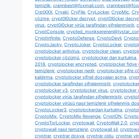
temizlik
,
crannbest@foxmail.com
,
crannbest@foxm
CrptXXX
,
Cryakl
,
CryFile
,
CryLocker
,
CrypMic
,
Cry
çözme
,
crypt0l0cker decrypt
,
crypt0l0cker decryp
virus
,
crypt0l0cker virüs tarafindan şifrelenmiştir
,
c
CryptConsole
,
crypted_monkserenen@tvstar_co
CryptInfinite
,
CryptoDefense
,
CryptoDevil
,
CryptoF
CryptoJacky
,
CryptoJoker
,
CryptoLocker
,
crypto
cryptolocker antivirus
,
cryptolocker clean
,
cryptol
cryptolocker çözümü
,
cryptolocker dan kurtulma
,
2018
,
cryptolocker encrypted
,
cryptolocker fidye 
temizlenir
,
cryptolocker nedir
,
cryptolocker şifre 
kaldırma
,
cryptolocker şifreli dosyaları açma
,
cryp
cryptolocker tarafindan şifrelenmiştir
,
cryptolocke
cryptolocker v3
,
cryptolocker virus
,
cryptolocker 
cryptolocker virüs tarafından şifrelenmiştir
,
cryptol
cryptolocker virüsü nasıl temizlenir şifrelenmiş dosy
CryptoLocker3
,
cryptolockerdan kurtulma
,
crypto
CryptoMix
,
CryptoMix Revenge
,
CryptON
,
Crypto
CryptoTorLocker
,
cryptowall
,
CryptoWall 2.0
,
cryp
cryptowall nasıl temizlenir
,
cryptowall sil
,
cryptowal
cryptrar
,
cryptrar dosya
,
cryptrar oldu
,
cryptrar vi