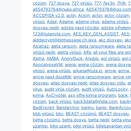
çözüm
,
727 dosya
,
727 virüsü
,
777
,
7ev3n
,
7h9r
,
7
a654793764@nuke.africa
,
A654793764@qq.co
ACCDFISA v2.0
,
actin
,
Acton
,
actor
,
actor çözüm
virüsü
,
Adair
,
Adame
,
adame virus
,
adame virüsü
,
dosyası nedir
,
adobe nasıl çözülür
,
adobe şifrelem
123@tutanota.com
,
AES_KEY_GEN_ASSIST
,
AES-
aiddecrypt@bitmessage.ch.java
,
akc dosyası
,
akc
Alcatraz
,
aleta ransom
,
aleta ransomware
,
aleta 
virüsü nedir
,
aletta virüsü
,
Alfa
,
all your files are e
Alpha
,
AMBA
,
AngryDuck
,
Anubis
,
aol virüsü
,
aol.
ApocalypseVM
,
arena
,
arena çözüm
,
arena dosya
virüsü
,
arena virüüs
,
arkana@tuta.io
,
arrow
,
arrow
arrow nasıl düzeltilir
,
arrow ransomware
,
arrow vir
dosyası
,
atlas dosyası nedir
,
atlas dosyası oldu
,
a
virus
,
audit virüs çözüm
,
audit virüsü
,
AutoLocky
,
kırma
,
AxCrypter
,
axx şifre kırma programı
,
back
,
çözüm
,
back virüsü
,
back3data@india.com
,
backm
BadEncript
,
Bandarchor
,
banhu
,
banjo
,
BankAcco
bbb virüsü
,
bbc
,
BEAST çözümü
,
BEAST dosyası
,
betta çözümü
,
betta dosya
,
betta nedir
,
betta viru
uzantısı
,
bilgi uzantı
,
bilgi virüsü
,
bilgisayardan vir