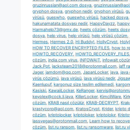
gruzinrussian@aol.com dosya
,
gruzinrussian@aol
gryphon dosya
,
gryphon nedir
,
gryphon virüsü
,
g
virüsü
,
gueswho
,
gueswho virüsü
,
hacked dosya
hakunamatata dosyası nedir
,
HappyDayzz
,
happy
Harmahelp73@gmx.de
,
heets çözüm
,
heets dos
dosya
,
help virus
,
help virüsü
,
help virüsü çözüm
,
Hermes
,
Hermes 2.0
,
Hi Buddy!
,
HollyCrypt
,
Holy
HOW TO RECOVER ENCRYPTED FILES
,
how to re
HOWTO_RECOVERY
,
HOWTO_RECOVERY_FILES
çözüm
,
india.com virus
,
INFOWAIT
,
infowait çöz
Jack.Pot
,
jacksteam2018@protonmail.com
,
jaff 
Jager
,
jamdom@qq.com
,
JapanLocker
,
java
,
java
virüs çözümü
,
java virüsü
,
java virüsü nedir
,
Jigsa
Kaenlupuf
,
kargonuz size teslim edilemedi
,
kargonu
Kasiski
,
KawaiiLocker
,
KeRanger
,
kervis@protonma
keyplex@cock.li.java
,
KillerLocker
,
KimcilWare
,
Kir
çözüm
,
KRAB nasıl çözülür
,
KRAB-DECRYPT
,
Krak
krastycorp@aol.com
,
KratosCrypt
,
Krider
,
kripto 
çözüm
,
kriptolocker
,
kriptoloker
,
kriptolokır
,
Kripto
lassvegas@protonmail.com
,
Learn how to recover
çözüm
,
list.ru ransom
,
list.ru ransomware
,
list.ru v