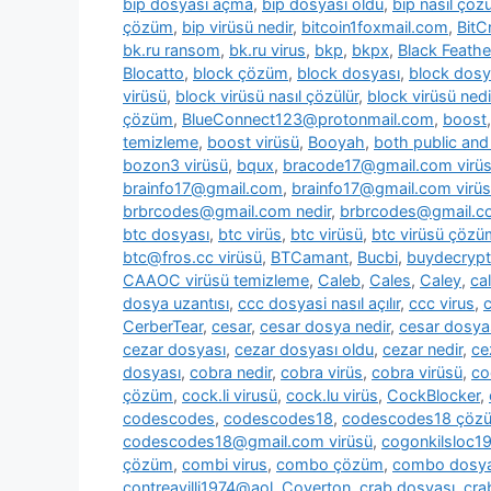
bip dosyası açma
,
bip dosyası oldu
,
bip nasıl çözü
çözüm
,
bip virüsü nedir
,
bitcoin1foxmail.com
,
BitC
bk.ru ransom
,
bk.ru virus
,
bkp
,
bkpx
,
Black Feathe
Blocatto
,
block çözüm
,
block dosyası
,
block dosy
virüsü
,
block virüsü nasıl çözülür
,
block virüsü nedi
çözüm
,
BlueConnect123@protonmail.com
,
boost
temizleme
,
boost virüsü
,
Booyah
,
both public and 
bozon3 virüsü
,
bqux
,
bracode17@gmail.com virü
brainfo17@gmail.com
,
brainfo17@gmail.com virüs
brbrcodes@gmail.com nedir
,
brbrcodes@gmail.co
btc dosyası
,
btc virüs
,
btc virüsü
,
btc virüsü çözü
btc@fros.cc virüsü
,
BTCamant
,
Bucbi
,
buydecryp
CAAOC virüsü temizleme
,
Caleb
,
Cales
,
Caley
,
cal
dosya uzantısı
,
ccc dosyasi nasıl açılır
,
ccc virus
,
c
CerberTear
,
cesar
,
cesar dosya nedir
,
cesar dosya
cezar dosyası
,
cezar dosyası oldu
,
cezar nedir
,
ce
dosyası
,
cobra nedir
,
cobra virüs
,
cobra virüsü
,
co
çözüm
,
cock.li virusü
,
cock.lu virüs
,
CockBlocker
,
codescodes
,
codescodes18
,
codescodes18 çöz
codescodes18@gmail.com virüsü
,
cogonkilsloc
çözüm
,
combi virus
,
combo çözüm
,
combo dosya
contreavilli1974@aol
,
Coverton
,
crab dosyası
,
cra