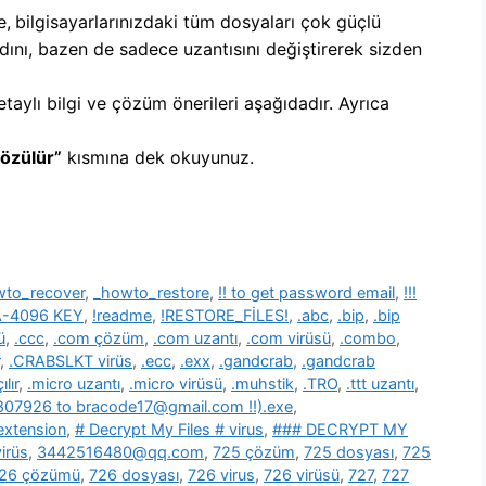
e,
b
ilgisayarlarınızdaki tüm dosyaları çok güçlü
dını, bazen de sadece uzantısını değiştirerek sizden
etaylı bilgi ve çözüm önerileri aşağıdadır. Ayrıca
Çözülür”
kısmına dek okuyunuz.
wto_recover
,
_howto_restore
,
!! to get password email
,
!!!
SA-4096 KEY
,
!readme
,
!RESTORE_FİLES!
,
.abc
,
.bip
,
.bip
ü
,
.ccc
,
.com çözüm
,
.com uzantı
,
.com virüsü
,
.combo
,
,
.CRABSLKT virüs
,
.ecc
,
.exx
,
.gandcrab
,
.gandcrab
lır
,
.micro uzantı
,
.micro virüsü
,
.muhstik
,
.TRO
,
.ttt uzantı
,
39807926 to bracode17@gmail.com !!).exe
,
 extension
,
# Decrypt My Files # virus
,
### DECRYPT MY
irüs
,
3442516480@qq.com
,
725 çözüm
,
725 dosyası
,
725
26 çözümü
,
726 dosyası
,
726 virus
,
726 virüsü
,
727
,
727