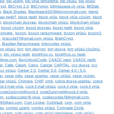
lür
,
bip uzantı
,
bip virüs temizleme
,
bip virüsü
,
bip virüsü
rypt
,
BitCrypt 2.0
,
BitCryptor
,
bitmessage.ch virüs
,
BitStak
,
r
,
Black Shades
,
Blackbeard2019@protonmail.com
,
blend
,
ası nedir?
,
block nedir
,
block virüs
,
block virüs çözüm
,
block
r
,
blockchain dosyası
,
blockchain virüsü
,
blockchain virüsü
,
boost çözüm
,
boost dosyası
,
boost nedir
,
boost virüs
private.
,
bozon
,
bozon ransomware
,
bozon virüsü
,
bozon3
,
s
,
bracode17@gmail.com virüsü
,
BrainCrypt
,
,
Brazilian Ransomware
,
brbrcodes virüsü
,
m virüsü
,
brrr
,
brrr decrypt
,
brrr dosya
,
brrr virüsü çözümü
,
m
,
btc virüsü nedir
,
btc@fros.cc
,
btc@fros.cc nedir
,
t@qq.com
,
BuyUnlockCode
,
CAAOC nasıl
,
CAAOC nedir
,
ix
,
Calle
,
Calum
,
Calvo
,
Cancer
,
CAPITAL
,
ccc dosya
,
ccc
cc virüsü
,
Cerber 2.0
,
Cerber 3.0
,
Cerber 4.0 / 5.0
,
sı
,
cesar oldu
,
cesar uzantısı
,
cesar virüsü
,
cezar çözüm
,
zar virüsü
,
Chimera
,
CHIP
,
cmb
,
cobra dosya uzantısı
,
cobra
ck.li mail virüs
,
cock.li mail virüsü
,
cock.li virüs
,
cock.li virüs
code2uncrypt@cock.li
,
code2uncrypt@cock.li virüs
,
üm
,
codescodes18 virus
,
codescodes18@gmail.com
,
1985@aol.com
,
Coin Locker
,
CoinVault
,
com
,
com virüs
sı
,
combo uzantı
,
combo virüsü
,
Comrade Circle
,
b uzantı
,
crab virüsü
,
crab virüsü temizleme
,
crab virüsü