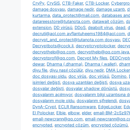
CryPy
,
CrySiS
,
CTB-Faker
,
CTB-Locker
,
Cybergr
damage dosyası
,
damage nedir
,
damage uzantı
,
d
kurtarma
,
data_protect@mail.com
,
databases and 
datareesstore@tutanota.com
,
datawait çözüm
,
da
extension
,
DD virüsü
,
DDoS
,
deabolt virus
,
dead
,
d
decruti@aol.com avflantuheems1984@aol.com
,
d
decrypt_and_protect@tutanota.com dosyası
,
DE
Decryptbots@cock.li
,
decryptcryptolocker
,
decry
decrypthelp@qq.com
,
decrypthelp@qq.com.java
decryptprof@qq.com
,
Decypt My files
,
DEDCrypt
dewar
,
Dharma (.dharma)
,
Dharma (.wallet)
,
dharm
djvu file
,
djvu nasıl çözülür
,
djvu nedir
,
DMA Locker
doc dosyası oldu
,
doc virüs
,
doc virüsü
,
Domino
,
isimleri değişti
,
dosya uzantıları değişti
,
dosya uzan
dosyalar değişti
,
dosyalar shadow dönüştü
,
dosya
dosyalarım açılmıyor
,
dosyalarım bilgi uzantısına 
dosyalarım mole oldu
,
dosyalarım şifrelendi
,
dosya
DynA-Crypt
,
ECLR Ransomware
,
EdgeLocker
,
Ed
El Polocker
,
Elbie
,
elbow
,
elder
,
email-BM-2cSz9
email-newcrann@qq.com
,
email-newcrann@qq.co
encrypted
,
encrypted çözüm
,
encrypted çözümü
,