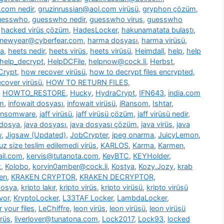
.com nedir
,
gruzinrussian@aol.com virüsü
,
gryphon çözüm
,
uesswho
,
guesswho nedir
,
guesswho virus
,
guesswho
,
hacked virüs çözüm
,
HadesLocker
,
hakunamatata bulaştı
,
newyear@cyberfear.com
,
harma dosyası
,
harma virüsü
,
ya
,
heets nedir
,
heets virüs
,
heets virüsü
,
Heimdall
,
help
,
help
help_decrypt
,
HelpDCFile
,
helpnow@cock.li
,
Herbst
,
Crypt
,
how recover virüsü
,
how to decrypt files encrypted
,
cover virüsü
,
HOW TO RETURN FILES
,
,
HOWTO_RESTORE
,
Hucky
,
HydraCrypt
,
IFN643
,
india.com
üm
,
infowait dosyası
,
infowait virüsü
,
iRansom
,
Ishtar
,
ransomware
,
jaff virüsü
,
jaff virüsü çözüm
,
jaff virüsü nedir
,
 dosya
,
java dosyası
,
java dosyası çözüm
,
java virüs
,
java
w
,
Jigsaw (Updated)
,
JobCrypter
,
jpeg onarma
,
JuicyLemon
,
z size teslim edilemedi virüs
,
KARLOS
,
Karma
,
Karmen
,
il.com
,
kervis@tutanota.com
,
KeyBTC
,
KEYHolder
,
k
,
Kolobo
,
korvin0amber@cock.li
,
Kostya
,
Kozy.Jozy
,
krab
en
,
KRAKEN CRYPTOR
,
KRAKEN DECRYPTOR
,
dosya
,
kripto lakır
,
kripto virüs
,
kripto virüsü
,
kripto virüsü
vor
,
KryptoLocker
,
L33TAF Locker
,
LambdaLocker
,
 your files
,
LeChiffre
,
leon virüs
,
leon virüsü
,
leon virüsü
irüs
,
liverlover@tunatona.com
,
Lock2017
,
Lock93
,
locked