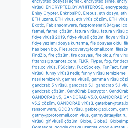
encrypted dosyası açmak
,
encrypted silme
,
encry
virüsü
,
ENCRYPTED_BY.WHITEROSE
,
encrypted@
Enjey Crypter
,
EnkripsiPC
,
Erebus
,
eth dosya
,
eth
ETH uzantı
,
ETH virus
,
eth virüs çözüm
,
ETH virüs
Exotic
,
Fabiansomware
,
facptomena1984@aol.c
fatmal
,
fatmal çözüm
,
fatura virüsü
,
fatura virüsü
fidye virüsü 2019
,
fidye virüsü çözüm
,
fidye virüs
fidye yazılımı dosya kurtarma
,
file dosyası oldu
,
fi
has been bip
,
Files.recovery@foxmail.com
,
files
FindZip
,
fire çözüm
,
fire dosyası
,
fire oldu
,
fire viru
fittanos@tutanota.com
,
FLKR
,
Flyper
,
fog
,
for dec
fros.cc virüs
,
FS0ciety
,
FuckSociety
,
FunFact
,
fun
virüsü
,
funny virüsü nedir
,
funny virüsü temizleme
,
nasıl temizlenir
,
gamma virüsü
,
gamma virüsü çö
gandcrab 5 virüsü
,
gandcrab 5.1
,
gandcrab 5.1 vir
gandcrab çözüm
,
GandCrab Decryptor
,
GandCrab 
GANDCRAB v5
,
GANDCRAB V5.0
,
GANDCRAB V5
v5.2 çözüm
,
GANDCRAB virüsü
,
gaterban@tuta.i
ransomware
,
GDCB virüsü
,
getbtc@aol.com
,
get
getmy@protonmail.com virüs
,
getmydata@list.ru
virüsü
,
gif virüsü çözüm
,
Globe
,
Globe3
,
GlobeImp
Gomasom
,
google dosya uzantısı
,
google uzantı
,