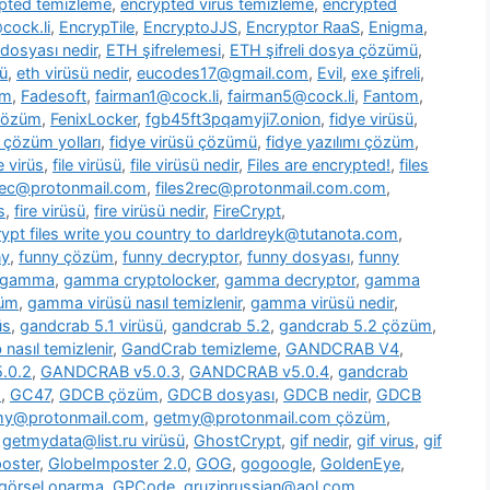
pted temizleme
,
encrypted virus temizleme
,
encrypted
cock.li
,
EncrypTile
,
EncryptoJJS
,
Encryptor RaaS
,
Enigma
,
 dosyası nedir
,
ETH şifrelemesi
,
ETH şifreli dosya çözümü
,
ü
,
eth virüsü nedir
,
eucodes17@gmail.com
,
Evil
,
exe şifreli
,
om
,
Fadesoft
,
fairman1@cock.li
,
fairman5@cock.li
,
Fantom
,
 çözüm
,
FenixLocker
,
fgb45ft3pqamyji7.onion
,
fidye virüsü
,
ü çözüm yolları
,
fidye virüsü çözümü
,
fidye yazılımı çözüm
,
le virüs
,
file virüsü
,
file virüsü nedir
,
Files are encrypted!
,
files
2rec@protonmail.com
,
files2rec@protonmail.com.com
,
s
,
fire virüsü
,
fire virüsü nedir
,
FireCrypt
,
rypt files write you country to darldreyk@tutanota.com
,
ny
,
funny çözüm
,
funny decryptor
,
funny dosyası
,
funny
gamma
,
gamma cryptolocker
,
gamma decryptor
,
gamma
züm
,
gamma virüsü nasıl temizlenir
,
gamma virüsü nedir
,
üs
,
gandcrab 5.1 virüsü
,
gandcrab 5.2
,
gandcrab 5.2 çözüm
,
nasıl temizlenir
,
GandCrab temizleme
,
GANDCRAB V4
,
.0.2
,
GANDCRAB v5.0.3
,
GANDCRAB v5.0.4
,
gandcrab
o
,
GC47
,
GDCB çözüm
,
GDCB dosyası
,
GDCB nedir
,
GDCB
my@protonmail.com
,
getmy@protonmail.com çözüm
,
,
getmydata@list.ru virüsü
,
GhostCrypt
,
gif nedir
,
gif virus
,
gif
oster
,
GlobeImposter 2.0
,
GOG
,
gogoogle
,
GoldenEye
,
görsel onarma
,
GPCode
,
gruzinrussian@aol.com
,