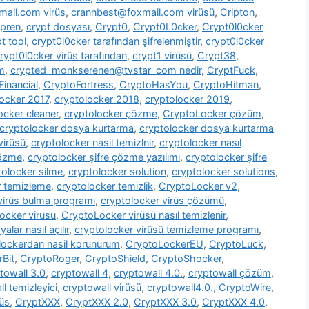
ail.com virüs
,
crannbest@foxmail.com virüsü
,
Cripton
,
pren
,
crypt dosyası
,
Crypt0
,
Crypt0L0cker
,
Crypt0l0cker
t tool
,
crypt0l0cker tarafından şifrelenmiştir
,
crypt0l0cker
rypt0l0cker virüs tarafından
,
crypt1 virüsü
,
Crypt38
,
m
,
crypted_monkserenen@tvstar_com nedir
,
CryptFuck
,
inancial
,
CryptoFortress
,
CryptoHasYou
,
CryptoHitman
,
locker 2017
,
cryptolocker 2018
,
cryptolocker 2019
,
ocker cleaner
,
cryptolocker çözme
,
CryptoLocker çözüm
,
cryptolocker dosya kurtarma
,
cryptolocker dosya kurtarma
virüsü
,
cryptolocker nasil temizlnir
,
cryptolocker nasıl
çözme
,
cryptolocker şifre çözme yazılımı
,
cryptolocker şifre
tolocker silme
,
cryptolocker solution
,
cryptolocker solutions
,
r temizleme
,
cryptolocker temizlik
,
CryptoLocker v2
,
virüs bulma programı
,
cryptolocker virüs çözümü
,
ocker virusu
,
CryptoLocker virüsü nasıl temizlenir
,
alar nasıl açılır
,
cryptolocker virüsü temizleme programı
,
lockerdan nasil korunurum
,
CryptoLockerEU
,
CryptoLuck
,
rBit
,
CryptoRoger
,
CryptoShield
,
CryptoShocker
,
towall 3.0
,
cryptowall 4
,
cryptowall 4.0.
,
cryptowall çözüm
,
l temizleyici
,
cryptowall virüsü
,
cryptowall4.0.
,
CryptoWire
,
rüs
,
CryptXXX
,
CryptXXX 2.0
,
CryptXXX 3.0
,
CryptXXX 4.0
,