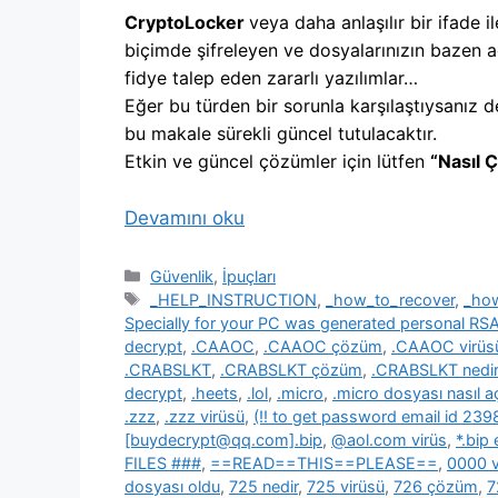
CryptoLocker
veya daha anlaşılır bir ifade il
biçimde şifreleyen ve dosyalarınızın bazen a
fidye talep eden zararlı yazılımlar…
Eğer bu türden bir sorunla karşılaştıysanız d
bu makale sürekli güncel tutulacaktır.
Etkin ve güncel çözümler için lütfen
“Nasıl 
Devamını oku
Kategoriler
Güvenlik
,
İpuçları
Etiketler
_HELP_INSTRUCTION
,
_how_to_recover
,
_ho
Specially for your PC was generated personal R
decrypt
,
.CAAOC
,
.CAAOC çözüm
,
.CAAOC virüs
.CRABSLKT
,
.CRABSLKT çözüm
,
.CRABSLKT nedir
decrypt
,
.heets
,
.lol
,
.micro
,
.micro dosyası nasıl açı
.zzz
,
.zzz virüsü
,
(!! to get password email id 2
[buydecrypt@qq.com].bip
,
@aol.com virüs
,
*.bip
FILES ###
,
==READ==THIS==PLEASE==
,
0000 v
dosyası oldu
,
725 nedir
,
725 virüsü
,
726 çözüm
,
7