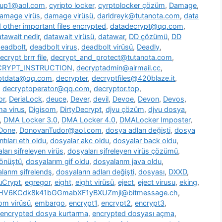
oup1@aol.com
,
cyripto locker
,
cyrptolocker çözüm
,
Damage
,
amage virüs
,
damage virüsü
,
darldreyk@tutanota.com
,
data
other important files encrypted
,
datadecrypt@qq.com
,
tawait nedir
,
datawait virüsü
,
datawar
,
DD çözümü
,
DD
eadbolt
,
deadbolt virus
,
deadbolt virüsü
,
Deadly
,
ecrypt brrr file
,
decrypt_and_protect@tutanota.com
,
CRYPT_INSTRUCTION
,
decryptadmin@airmail.cc
,
ptdata@qq.com
,
decrypter
,
decryptfiles@420blaze.it
,
,
decryptoperator@qq.com
,
decryptor.top
,
or
,
DeriaLock
,
deuce
,
Dever
,
devil
,
Devoe
,
Devon
,
Devos
,
a virus
,
Digisom
,
DirtyDecrypt
,
djvu çözüm
,
djvu dosya
,
,
DMA Locker 3.0
,
DMA Locker 4.0
,
DMALocker Imposter
,
Done
,
DonovanTudor@aol.com
,
dosya adları değişti
,
dosya
tıları eth oldu
,
dosyalar akc oldu
,
dosyalar back oldu
,
ları şifreleyen virüs
,
dosyaları şifreleyen virüs çözümü
,
dönüştü
,
dosyalarım gif oldu
,
dosyalarım java oldu
,
larım şifrelendş
,
dosyaların adları değişti
,
dosyası
,
DXXD
,
uCrypt
,
egregor
,
eight
,
eight virüsü
,
eject
,
eject virusu
,
eking
,
7HV6KCdk8k41bGGmabXF1yBXUZmji@bitmessage.ch
,
m virüsü
,
embargo
,
encrypt1
,
encrypt2
,
encrypt3
,
encrypted dosya kurtarma
,
encrypted dosyası açma
,