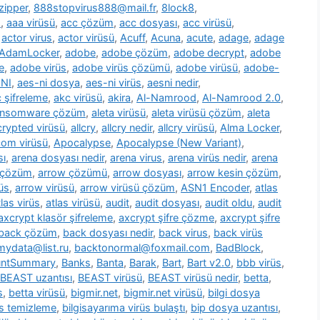
zipper
,
888stopvirus888@mail.fr
,
8lock8
,
m
,
aaa virüsü
,
acc çözüm
,
acc dosyası
,
acc virüsü
,
,
actor virus
,
actor virüsü
,
Acuff
,
Acuna
,
acute
,
adage
,
adage
AdamLocker
,
adobe
,
adobe çözüm
,
adobe decrypt
,
adobe
e
,
adobe virüs
,
adobe virüs çözümü
,
adobe virüsü
,
adobe-
NI
,
aes-ni dosya
,
aes-ni virüs
,
aesni nedir
,
 şifreleme
,
akc virüsü
,
akira
,
Al-Namrood
,
Al-Namrood 2.0
,
ransomware çözüm
,
aleta virüsü
,
aleta virüsü çözüm
,
aleta
ncrypted virüsü
,
allcry
,
allcry nedir
,
allcry virüsü
,
Alma Locker
,
com virüsü
,
Apocalypse
,
Apocalypse (New Variant)
,
sı
,
arena dosyası nedir
,
arena virus
,
arena virüs nedir
,
arena
 çözüm
,
arrow çözümü
,
arrow dosyası
,
arrow kesin çözüm
,
üs
,
arrow virüsü
,
arrow virüsü çözüm
,
ASN1 Encoder
,
atlas
tlas virüs
,
atlas virüsü
,
audit
,
audit dosyası
,
audit oldu
,
audit
axcrypt klasör şifreleme
,
axcrypt şifre çözme
,
axcrypt şifre
back çözüm
,
back dosyası nedir
,
back virus
,
back virüs
ydata@list.ru
,
backtonormal@foxmail.com
,
BadBlock
,
untSummary
,
Banks
,
Banta
,
Barak
,
Bart
,
Bart v2.0
,
bbb virüs
,
BEAST uzantısı
,
BEAST virüsü
,
BEAST virüsü nedir
,
betta
,
s
,
betta virüsü
,
bigmir.net
,
bigmir.net virüsü
,
bilgi dosya
üs temizleme
,
bilgisayarıma virüs bulaştı
,
bip dosya uzantısı
,