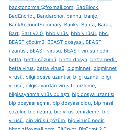
backtonormal@foxmail.com
,
BadBlock
,
BadEncript
,
Bandarchor
,
banhu
,
banjo
,
BankAccountSummary
,
Banks
,
Banta
,
Barak
,
Bart
,
Bart v2.0
,
bbb virüs
,
bbb virüsü
,
bbc
,
BEAST çözümü
,
BEAST dosyası
,
BEAST
uzantısı
,
BEAST virüsü
,
BEAST virüsü nedir
,
betta
,
betta çözümü
,
betta dosya
,
betta nedir
,
betta virus
,
betta virüsü
,
bigmir.net
,
bigmir.net
virüsü
,
bilgi dosya uzantısı
,
bilgi uzantı
,
bilgi
virüsü
,
bilgisayardan virüs temizleme
,
bilgisayarıma virüs bulaştı
,
bip dosya uzantısı
,
bip dosyası açma
,
bip dosyası oldu
,
bip nasıl
çözülür
,
bip uzantı
,
bip virüs temizleme
,
bip
virüsü
,
bip virüsü çözüm
,
bip virüsü nedir
,
bitcoin1foxmail.com
,
BitCrypt
,
BitCrypt 2.0
,