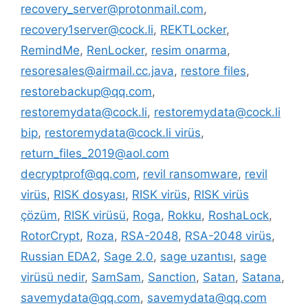
recovery_server@protonmail.com
,
recovery1server@cock.li
,
REKTLocker
,
RemindMe
,
RenLocker
,
resim onarma
,
resoresales@airmail.cc.java
,
restore files
,
restorebackup@qq.com
,
restoremydata@cock.li
,
restoremydata@cock.li
bip
,
restoremydata@cock.li virüs
,
return_files_2019@aol.com
decryptprof@qq.com
,
revil ransomware
,
revil
virüs
,
RISK dosyası
,
RISK virüs
,
RISK virüs
çözüm
,
RISK virüsü
,
Roga
,
Rokku
,
RoshaLock
,
RotorCrypt
,
Roza
,
RSA-2048
,
RSA-2048 virüs
,
Russian EDA2
,
Sage 2.0
,
sage uzantısı
,
sage
virüsü nedir
,
SamSam
,
Sanction
,
Satan
,
Satana
,
savemydata@qq.com
,
savemydata@qq.com