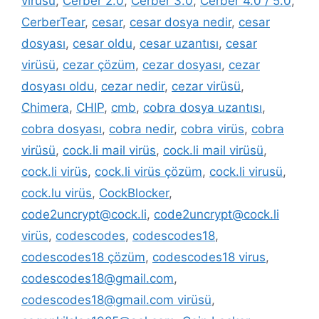
virüsü
,
Cerber 2.0
,
Cerber 3.0
,
Cerber 4.0 / 5.0
,
CerberTear
,
cesar
,
cesar dosya nedir
,
cesar
dosyası
,
cesar oldu
,
cesar uzantısı
,
cesar
virüsü
,
cezar çözüm
,
cezar dosyası
,
cezar
dosyası oldu
,
cezar nedir
,
cezar virüsü
,
Chimera
,
CHIP
,
cmb
,
cobra dosya uzantısı
,
cobra dosyası
,
cobra nedir
,
cobra virüs
,
cobra
virüsü
,
cock.li mail virüs
,
cock.li mail virüsü
,
cock.li virüs
,
cock.li virüs çözüm
,
cock.li virusü
,
cock.lu virüs
,
CockBlocker
,
code2uncrypt@cock.li
,
code2uncrypt@cock.li
virüs
,
codescodes
,
codescodes18
,
codescodes18 çözüm
,
codescodes18 virus
,
codescodes18@gmail.com
,
codescodes18@gmail.com virüsü
,