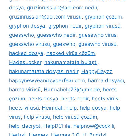
dosya
,
gruzinrussian@aol.com nedir
,
gruzinrussian@aol.com virüsü
,
gryphon çözüm
,
gryphon dosya
,
gryphon nedir
,
gryphon virüsü
,
guesswho
,
guesswho nedir
,
guesswho virus
,
guesswho virüsü
,
gueswho
,
gueswho virüsü
,
hacked dosya
,
hacked virüs çözüm
,
HadesLocker
,
hakunamatata bulaştı
,
hakunamatata dosyası nedir
,
HappyDayzz
,
happynewyear@cyberfear.com
,
harma dosyası
,
harma virüsü
,
Harmahelp73@gmx.de
,
heets
çözüm
,
heets dosya
,
heets nedir
,
heets virüs
,
heets virüsü
,
Heimdall
,
help
,
help dosya
,
help
virus
,
help virüsü
,
help virüsü çözüm
,
help_decrypt
,
HelpDCFile
,
helpnow@cock.li
,
Herbst
,
Hermes
,
Hermes 2.0
,
Hi Buddy!
,