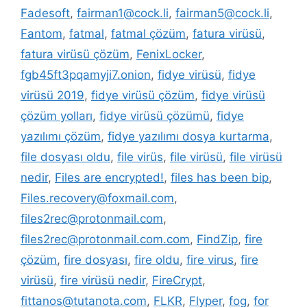
Fadesoft
,
fairman1@cock.li
,
fairman5@cock.li
,
Fantom
,
fatmal
,
fatmal çözüm
,
fatura virüsü
,
fatura virüsü çözüm
,
FenixLocker
,
fgb45ft3pqamyji7.onion
,
fidye virüsü
,
fidye
virüsü 2019
,
fidye virüsü çözüm
,
fidye virüsü
çözüm yolları
,
fidye virüsü çözümü
,
fidye
yazılımı çözüm
,
fidye yazılımı dosya kurtarma
,
file dosyası oldu
,
file virüs
,
file virüsü
,
file virüsü
nedir
,
Files are encrypted!
,
files has been bip
,
Files.recovery@foxmail.com
,
files2rec@protonmail.com
,
files2rec@protonmail.com.com
,
FindZip
,
fire
çözüm
,
fire dosyası
,
fire oldu
,
fire virus
,
fire
virüsü
,
fire virüsü nedir
,
FireCrypt
,
fittanos@tutanota.com
,
FLKR
,
Flyper
,
fog
,
for