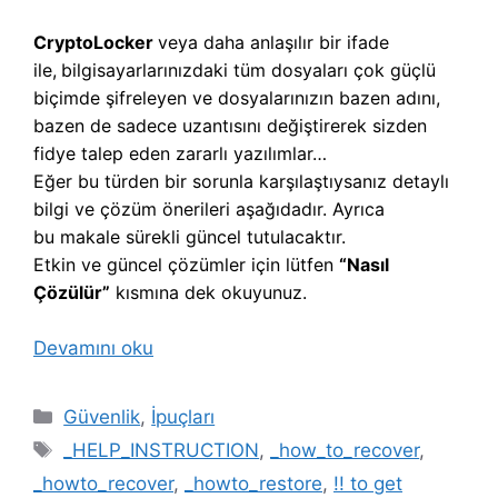
CryptoLocker
veya daha anlaşılır bir ifade
ile,
b
ilgisayarlarınızdaki tüm dosyaları çok güçlü
biçimde şifreleyen ve dosyalarınızın bazen adını,
bazen de sadece uzantısını değiştirerek sizden
fidye talep eden zararlı yazılımlar…
Eğer bu türden bir sorunla karşılaştıysanız detaylı
bilgi ve çözüm önerileri aşağıdadır. Ayrıca
bu makale sürekli güncel tutulacaktır.
Etkin ve güncel çözümler için lütfen
“Nasıl
Çözülür”
kısmına dek okuyunuz.
Devamını oku
Kategoriler
Güvenlik
,
İpuçları
Etiketler
_HELP_INSTRUCTION
,
_how_to_recover
,
_howto_recover
,
_howto_restore
,
!! to get