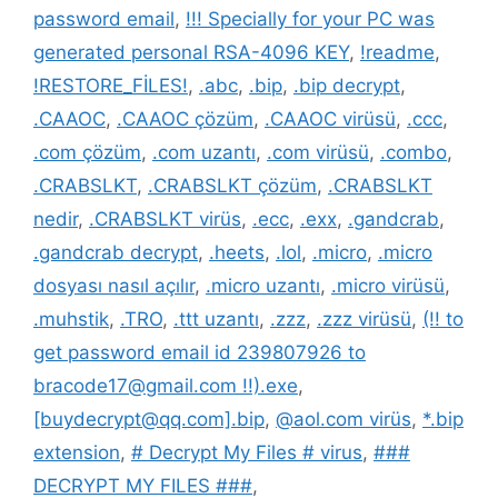
password email
,
!!! Specially for your PC was
generated personal RSA-4096 KEY
,
!readme
,
!RESTORE_FİLES!
,
.abc
,
.bip
,
.bip decrypt
,
.CAAOC
,
.CAAOC çözüm
,
.CAAOC virüsü
,
.ccc
,
.com çözüm
,
.com uzantı
,
.com virüsü
,
.combo
,
.CRABSLKT
,
.CRABSLKT çözüm
,
.CRABSLKT
nedir
,
.CRABSLKT virüs
,
.ecc
,
.exx
,
.gandcrab
,
.gandcrab decrypt
,
.heets
,
.lol
,
.micro
,
.micro
dosyası nasıl açılır
,
.micro uzantı
,
.micro virüsü
,
.muhstik
,
.TRO
,
.ttt uzantı
,
.zzz
,
.zzz virüsü
,
(!! to
get password email id 239807926 to
bracode17@gmail.com !!).exe
,
[buydecrypt@qq.com].bip
,
@aol.com virüs
,
*.bip
extension
,
# Decrypt My Files # virus
,
###
DECRYPT MY FILES ###
,