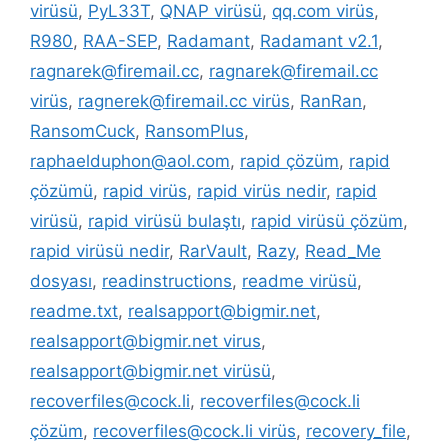
virüsü
,
PyL33T
,
QNAP virüsü
,
qq.com virüs
,
R980
,
RAA-SEP
,
Radamant
,
Radamant v2.1
,
ragnarek@firemail.cc
,
ragnarek@firemail.cc
virüs
,
ragnerek@firemail.cc virüs
,
RanRan
,
RansomCuck
,
RansomPlus
,
raphaelduphon@aol.com
,
rapid çözüm
,
rapid
çözümü
,
rapid virüs
,
rapid virüs nedir
,
rapid
virüsü
,
rapid virüsü bulaştı
,
rapid virüsü çözüm
,
rapid virüsü nedir
,
RarVault
,
Razy
,
Read_Me
dosyası
,
readinstructions
,
readme virüsü
,
readme.txt
,
realsapport@bigmir.net
,
realsapport@bigmir.net virus
,
realsapport@bigmir.net virüsü
,
recoverfiles@cock.li
,
recoverfiles@cock.li
çözüm
,
recoverfiles@cock.li virüs
,
recovery_file
,