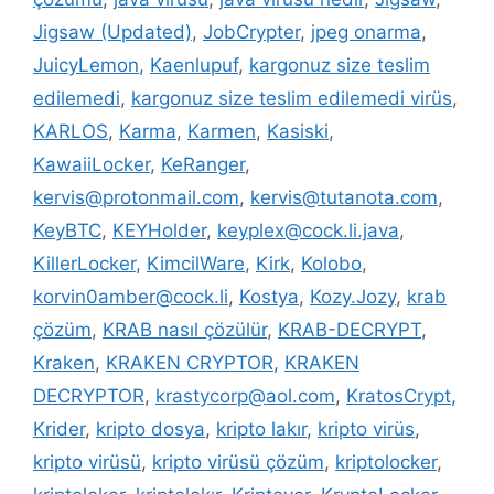
Jigsaw (Updated)
,
JobCrypter
,
jpeg onarma
,
JuicyLemon
,
Kaenlupuf
,
kargonuz size teslim
edilemedi
,
kargonuz size teslim edilemedi virüs
,
KARLOS
,
Karma
,
Karmen
,
Kasiski
,
KawaiiLocker
,
KeRanger
,
kervis@protonmail.com
,
kervis@tutanota.com
,
KeyBTC
,
KEYHolder
,
keyplex@cock.li.java
,
KillerLocker
,
KimcilWare
,
Kirk
,
Kolobo
,
korvin0amber@cock.li
,
Kostya
,
Kozy.Jozy
,
krab
çözüm
,
KRAB nasıl çözülür
,
KRAB-DECRYPT
,
Kraken
,
KRAKEN CRYPTOR
,
KRAKEN
DECRYPTOR
,
krastycorp@aol.com
,
KratosCrypt
,
Krider
,
kripto dosya
,
kripto lakır
,
kripto virüs
,
kripto virüsü
,
kripto virüsü çözüm
,
kriptolocker
,