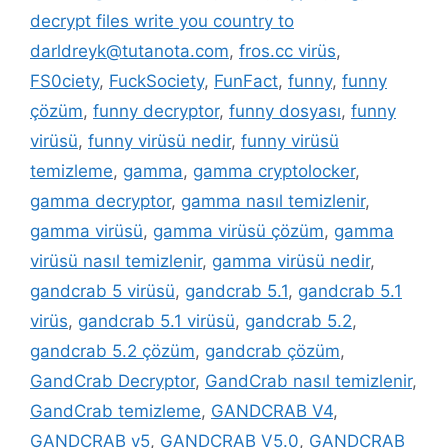
decrypt files write you country to
darldreyk@tutanota.com
,
fros.cc virüs
,
FS0ciety
,
FuckSociety
,
FunFact
,
funny
,
funny
çözüm
,
funny decryptor
,
funny dosyası
,
funny
virüsü
,
funny virüsü nedir
,
funny virüsü
temizleme
,
gamma
,
gamma cryptolocker
,
gamma decryptor
,
gamma nasıl temizlenir
,
gamma virüsü
,
gamma virüsü çözüm
,
gamma
virüsü nasıl temizlenir
,
gamma virüsü nedir
,
gandcrab 5 virüsü
,
gandcrab 5.1
,
gandcrab 5.1
virüs
,
gandcrab 5.1 virüsü
,
gandcrab 5.2
,
gandcrab 5.2 çözüm
,
gandcrab çözüm
,
GandCrab Decryptor
,
GandCrab nasıl temizlenir
,
GandCrab temizleme
,
GANDCRAB V4
,
GANDCRAB v5
,
GANDCRAB V5.0
,
GANDCRAB