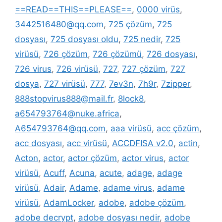
==READ==THIS==PLEASE==
,
0000 virüs
,
3442516480@qq.com
,
725 çözüm
,
725
dosyası
,
725 dosyası oldu
,
725 nedir
,
725
virüsü
,
726 çözüm
,
726 çözümü
,
726 dosyası
,
726 virus
,
726 virüsü
,
727
,
727 çözüm
,
727
dosya
,
727 virüsü
,
777
,
7ev3n
,
7h9r
,
7zipper
,
888stopvirus888@mail.fr
,
8lock8
,
a654793764@nuke.africa
,
A654793764@qq.com
,
aaa virüsü
,
acc çözüm
,
acc dosyası
,
acc virüsü
,
ACCDFISA v2.0
,
actin
,
Acton
,
actor
,
actor çözüm
,
actor virus
,
actor
virüsü
,
Acuff
,
Acuna
,
acute
,
adage
,
adage
virüsü
,
Adair
,
Adame
,
adame virus
,
adame
virüsü
,
AdamLocker
,
adobe
,
adobe çözüm
,
adobe decrypt
,
adobe dosyası nedir
,
adobe