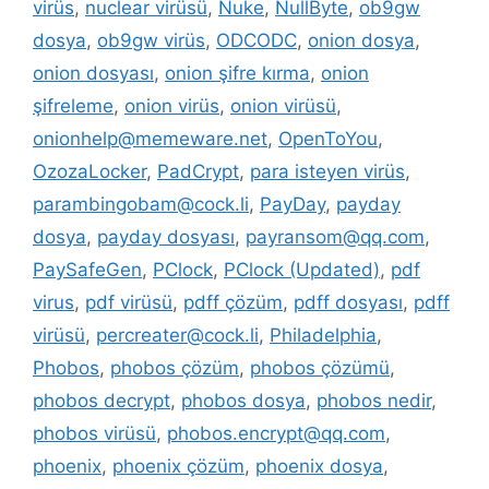
virüs
,
nuclear virüsü
,
Nuke
,
NullByte
,
ob9gw
dosya
,
ob9gw virüs
,
ODCODC
,
onion dosya
,
onion dosyası
,
onion şifre kırma
,
onion
şifreleme
,
onion virüs
,
onion virüsü
,
onionhelp@memeware.net
,
OpenToYou
,
OzozaLocker
,
PadCrypt
,
para isteyen virüs
,
parambingobam@cock.li
,
PayDay
,
payday
dosya
,
payday dosyası
,
payransom@qq.com
,
PaySafeGen
,
PClock
,
PClock (Updated)
,
pdf
virus
,
pdf virüsü
,
pdff çözüm
,
pdff dosyası
,
pdff
virüsü
,
percreater@cock.li
,
Philadelphia
,
Phobos
,
phobos çözüm
,
phobos çözümü
,
phobos decrypt
,
phobos dosya
,
phobos nedir
,
phobos virüsü
,
phobos.encrypt@qq.com
,
phoenix
,
phoenix çözüm
,
phoenix dosya
,