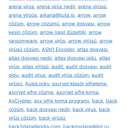
arena virus
,
arena virüs nedir
,
arena virüsü
,
arena virüüs
,
arkana@tuta.io
,
arrow
,
arrow
çözüm
,
arrow çözümü
,
arrow dosyası
,
arrow
kesin çözüm
,
arrow nasıl düzeltilir
,
arrow
ransomware
,
arrow virüs
,
arrow virüsü
,
arrow
virüsü çözüm
,
ASN1 Encoder
,
atlas dosyası
,
atlas dosyası nedir
,
atlas dosyası oldu
,
atlas
virüs
,
atlas virüsü
,
audit
,
audit dosyası
,
audit
oldu
,
audit virus
,
audit virüs çözüm
,
audit
virüsü
,
AutoLocky
,
axcrypt klasör şifreleme
,
axcrypt şifre çözme
,
axcrypt şifre kırma
,
AxCrypter
,
axx şifre kırma programı
,
back
,
back
çözüm
,
back dosyası nedir
,
back virus
,
back
virüs çözüm
,
back virüsü
,
back3data@india.com
,
backmydata@list.ru
,