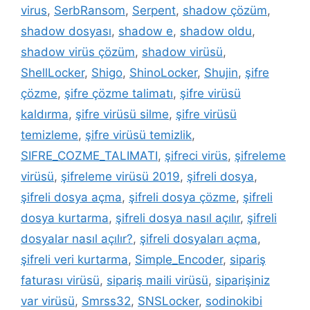
virus
,
SerbRansom
,
Serpent
,
shadow çözüm
,
shadow dosyası
,
shadow e
,
shadow oldu
,
shadow virüs çözüm
,
shadow virüsü
,
ShellLocker
,
Shigo
,
ShinoLocker
,
Shujin
,
şifre
çözme
,
şifre çözme talimatı
,
şifre virüsü
kaldırma
,
şifre virüsü silme
,
şifre virüsü
temizleme
,
şifre virüsü temizlik
,
SIFRE_COZME_TALIMATI
,
şifreci virüs
,
şifreleme
virüsü
,
şifreleme virüsü 2019
,
şifreli dosya
,
şifreli dosya açma
,
şifreli dosya çözme
,
şifreli
dosya kurtarma
,
şifreli dosya nasıl açılır
,
şifreli
dosyalar nasıl açılır?
,
şifreli dosyaları açma
,
şifreli veri kurtarma
,
Simple_Encoder
,
sipariş
faturası virüsü
,
sipariş maili virüsü
,
siparişiniz
var virüsü
,
Smrss32
,
SNSLocker
,
sodinokibi