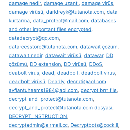
damage nedir
,
damage uzantı
,
damage virüs
,
damage virüsü
,
darldreyk@tutanota.com
,
data
kurtarma
,
data_protect@mail.com
,
databases
and other important files encrypted
,
datadecrypt@qq.com
,
datareesstore@tutanota.com
,
datawait çözüm
,
datawait nedir
,
datawait virüsü
,
datawar
,
DD
çözümü
,
DD extension
,
DD virüsü
,
DDoS
,
deabolt virus
,
dead
,
deadbolt
,
deadbolt virus
,
deadbolt virüsü
,
Deadly
,
decruti@aol.com
avflantuheems1984@aol.com
,
decrypt brrr file
,
decrypt_and_protect@tutanota.com
,
decrypt_and_protect@tutanota.com dosyası
,
DECRYPT_INSTRUCTION
,
decryptadmin@airmail.cc
,
Decryptbots@cock.li
,