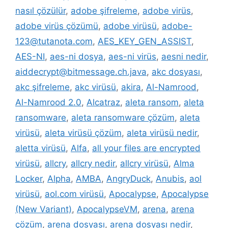
nasıl çözülür
,
adobe şifreleme
,
adobe virüs
,
adobe virüs çözümü
,
adobe virüsü
,
adobe-
123@tutanota.com
,
AES_KEY_GEN_ASSIST
,
AES-NI
,
aes-ni dosya
,
aes-ni virüs
,
aesni nedir
,
aiddecrypt@bitmessage.ch.java
,
akc dosyası
,
akc şifreleme
,
akc virüsü
,
akira
,
Al-Namrood
,
Al-Namrood 2.0
,
Alcatraz
,
aleta ransom
,
aleta
ransomware
,
aleta ransomware çözüm
,
aleta
virüsü
,
aleta virüsü çözüm
,
aleta virüsü nedir
,
aletta virüsü
,
Alfa
,
all your files are encrypted
virüsü
,
allcry
,
allcry nedir
,
allcry virüsü
,
Alma
Locker
,
Alpha
,
AMBA
,
AngryDuck
,
Anubis
,
aol
virüsü
,
aol.com virüsü
,
Apocalypse
,
Apocalypse
(New Variant)
,
ApocalypseVM
,
arena
,
arena
çözüm
,
arena dosyası
,
arena dosyası nedir
,