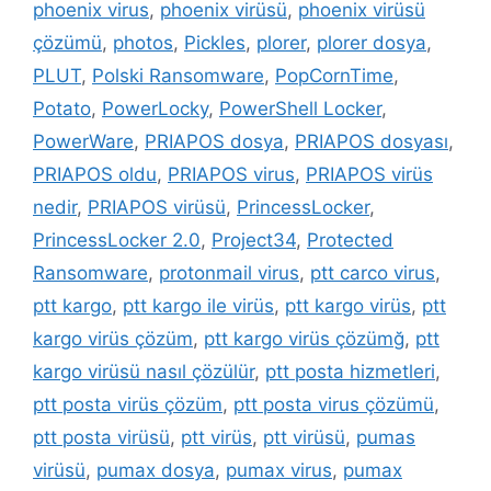
phoenix virus
,
phoenix virüsü
,
phoenix virüsü
çözümü
,
photos
,
Pickles
,
plorer
,
plorer dosya
,
PLUT
,
Polski Ransomware
,
PopCornTime
,
Potato
,
PowerLocky
,
PowerShell Locker
,
PowerWare
,
PRIAPOS dosya
,
PRIAPOS dosyası
,
PRIAPOS oldu
,
PRIAPOS virus
,
PRIAPOS virüs
nedir
,
PRIAPOS virüsü
,
PrincessLocker
,
PrincessLocker 2.0
,
Project34
,
Protected
Ransomware
,
protonmail virus
,
ptt carco virus
,
ptt kargo
,
ptt kargo ile virüs
,
ptt kargo virüs
,
ptt
kargo virüs çözüm
,
ptt kargo virüs çözümğ
,
ptt
kargo virüsü nasıl çözülür
,
ptt posta hizmetleri
,
ptt posta virüs çözüm
,
ptt posta virus çözümü
,
ptt posta virüsü
,
ptt virüs
,
ptt virüsü
,
pumas
virüsü
,
pumax dosya
,
pumax virus
,
pumax