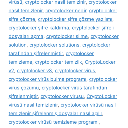
virüsü
,
cryptolocker nasil temizlnir
,
cryptolocker
nasıl temizlenir
,
cryptolocker nedir
,
cryptolocker
şifre çözme
,
cryptolocker şifre çözme yazılımı
,
cryptolocker şifre kaldırma
,
cryptolocker şifreli
dosyaları açma
,
cryptolocker silme
,
cryptolocker
solution
,
cryptolocker solutions
,
cryptolocker
tarafindan şifrelenmiştir
,
cryptolocker
temizleme
,
cryptolocker temizlik
,
CryptoLocker
v2
,
cryptolocker v3
,
cryptolocker virus
,
cryptolocker virüs bulma programı
,
cryptolocker
virüs çözümü
,
cryptolocker virüs tarafından
şifrelenmiştir
,
cryptolocker virusu
,
CryptoLocker
virüsü nasıl temizlenir
,
cryptolocker virüsü nasıl
temizlenir şifrelenmiş dosyalar nasıl açılır
,
cryptolocker virüsü temizleme programı
,