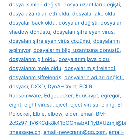
dosya isimleri değişti
,
dosya uzantıları değişti
,
dosya uzantıları eth oldu
,
dosyalar akc oldu
,
dosyalar back oldu
,
dosyalar değişti
,
dosyalar
shadow dönüştü
,
dosyaları şifreleyen virüs
,
dosyaları şifreleyen virüs çözümü
,
dosyalarım
açılmıyor
,
dosyalarım bilgi uzantısına dönüştü
,
dosyalarım gif oldu
,
dosyalarım java oldu
,
dosyalarım mole oldu
,
dosyalarım şifrelendi
,
dosyalarım şifrelendş
,
dosyaların adları değişti
,
dosyası
,
DXXD
,
DynA-Crypt
,
ECLR
Ransomware
,
EdgeLocker
,
EduCrypt
,
egregor
,
eight
,
eight virüsü
,
eject
,
eject virusu
,
eking
,
El
Polocker
,
Elbie
,
elbow
,
elder
,
email-BM-
2cSz97HV6KCdk8k41bGGmabXF1yBXUZmji@bi
tmessage.ch
,
email-newcrann@qq.com
,
email-