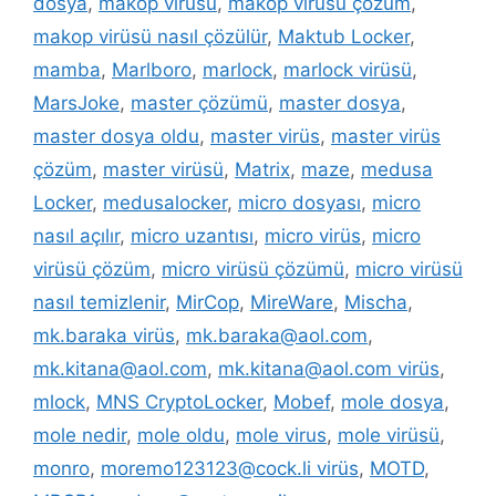
dosya
,
makop virüsü
,
makop virüsü çözüm
,
makop virüsü nasıl çözülür
,
Maktub Locker
,
mamba
,
Marlboro
,
marlock
,
marlock virüsü
,
MarsJoke
,
master çözümü
,
master dosya
,
master dosya oldu
,
master virüs
,
master virüs
çözüm
,
master virüsü
,
Matrix
,
maze
,
medusa
Locker
,
medusalocker
,
micro dosyası
,
micro
nasıl açılır
,
micro uzantısı
,
micro virüs
,
micro
virüsü çözüm
,
micro virüsü çözümü
,
micro virüsü
nasıl temizlenir
,
MirCop
,
MireWare
,
Mischa
,
mk.baraka virüs
,
mk.baraka@aol.com
,
mk.kitana@aol.com
,
mk.kitana@aol.com virüs
,
mlock
,
MNS CryptoLocker
,
Mobef
,
mole dosya
,
mole nedir
,
mole oldu
,
mole virus
,
mole virüsü
,
monro
,
moremo123123@cock.li virüs
,
MOTD
,