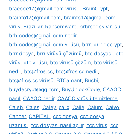
bracode17@gmail.com virüsü
,
BrainCrypt
,
brainfo17@gmail.com
,
brainfo17@gmail.com
virüs
,
Brazilian Ransomware
,
brbrcodes virüsü
,
brbrcodes@gmail.com nedir
,
brbrcodes@gmail.com virüsü
,
brrr
,
brrr decrypt
,
brrr dosya
,
brrr virüsü çözümü
,
btc dosyası
,
btc
virüs
,
btc virüsü
,
btc virüsü çözüm
,
btc virüsü
nedir
,
btc@fros.cc
,
btc@fros.cc nedir
,
btc@fros.cc virüsü
,
BTCamant
,
Bucbi
,
buydecrypt@qq.com
,
BuyUnlockCode
,
CAAOC
nasıl
,
CAAOC nedir
,
CAAOC virüsü temizleme
,
Caleb
,
Cales
,
Caley
,
calix
,
Calle
,
Calum
,
Calvo
,
Cancer
,
CAPITAL
,
ccc dosya
,
ccc dosya
uzantısı
,
ccc dosyasi nasıl açılır
,
ccc virus
,
ccc