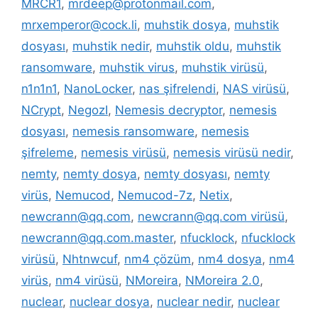
MRCR1
,
mrdeep@protonmail.com
,
mrxemperor@cock.li
,
muhstik dosya
,
muhstik
dosyası
,
muhstik nedir
,
muhstik oldu
,
muhstik
ransomware
,
muhstik virus
,
muhstik virüsü
,
n1n1n1
,
NanoLocker
,
nas şifrelendi
,
NAS virüsü
,
NCrypt
,
NegozI
,
Nemesis decryptor
,
nemesis
dosyası
,
nemesis ransomware
,
nemesis
şifreleme
,
nemesis virüsü
,
nemesis virüsü nedir
,
nemty
,
nemty dosya
,
nemty dosyası
,
nemty
virüs
,
Nemucod
,
Nemucod-7z
,
Netix
,
newcrann@qq.com
,
newcrann@qq.com virüsü
,
newcrann@qq.com.master
,
nfucklock
,
nfucklock
virüsü
,
Nhtnwcuf
,
nm4 çözüm
,
nm4 dosya
,
nm4
virüs
,
nm4 virüsü
,
NMoreira
,
NMoreira 2.0
,
nuclear
,
nuclear dosya
,
nuclear nedir
,
nuclear