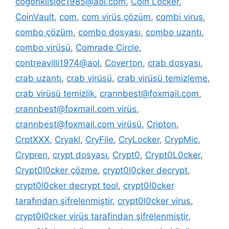
cogonkilsloc1985@aol.com
,
Coin Locker
,
CoinVault
,
com
,
com virüs çözüm
,
combi virus
,
combo çözüm
,
combo dosyası
,
combo uzantı
,
combo virüsü
,
Comrade Circle
,
contreavilli1974@aol
,
Coverton
,
crab dosyası
,
crab uzantı
,
crab virüsü
,
crab virüsü temizleme
,
crab virüsü temizlik
,
crannbest@foxmail.com
,
crannbest@foxmail.com virüs
,
crannbest@foxmail.com virüsü
,
Cripton
,
CrptXXX
,
Cryakl
,
CryFile
,
CryLocker
,
CrypMic
,
Crypren
,
crypt dosyası
,
Crypt0
,
Crypt0L0cker
,
Crypt0l0cker çözme
,
crypt0l0cker decrypt
,
crypt0l0cker decrypt tool
,
crypt0l0cker
tarafından şifrelenmiştir
,
crypt0l0cker virus
,
crypt0l0cker virüs tarafindan şifrelenmiştir
,