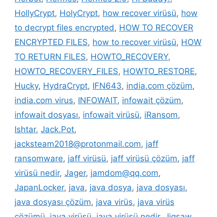
HollyCrypt
,
HolyCrypt
,
how recover virüsü
,
how
to decrypt files encrypted
,
HOW TO RECOVER
ENCRYPTED FILES
,
how to recover virüsü
,
HOW
TO RETURN FILES
,
HOWTO_RECOVERY
,
HOWTO_RECOVERY_FILES
,
HOWTO_RESTORE
,
Hucky
,
HydraCrypt
,
IFN643
,
india.com çözüm
,
india.com virus
,
INFOWAIT
,
infowait çözüm
,
infowait dosyası
,
infowait virüsü
,
iRansom
,
Ishtar
,
Jack.Pot
,
jacksteam2018@protonmail.com
,
jaff
ransomware
,
jaff virüsü
,
jaff virüsü çözüm
,
jaff
virüsü nedir
,
Jager
,
jamdom@qq.com
,
JapanLocker
,
java
,
java dosya
,
java dosyası
,
java dosyası çözüm
,
java virüs
,
java virüs
çözümü
,
java virüsü
,
java virüsü nedir
,
Jigsaw
,