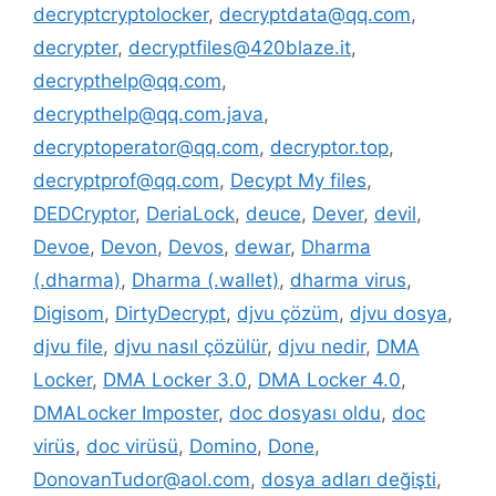
decryptcryptolocker
,
decryptdata@qq.com
,
decrypter
,
decryptfiles@420blaze.it
,
decrypthelp@qq.com
,
decrypthelp@qq.com.java
,
decryptoperator@qq.com
,
decryptor.top
,
decryptprof@qq.com
,
Decypt My files
,
DEDCryptor
,
DeriaLock
,
deuce
,
Dever
,
devil
,
Devoe
,
Devon
,
Devos
,
dewar
,
Dharma
(.dharma)
,
Dharma (.wallet)
,
dharma virus
,
Digisom
,
DirtyDecrypt
,
djvu çözüm
,
djvu dosya
,
djvu file
,
djvu nasıl çözülür
,
djvu nedir
,
DMA
Locker
,
DMA Locker 3.0
,
DMA Locker 4.0
,
DMALocker Imposter
,
doc dosyası oldu
,
doc
virüs
,
doc virüsü
,
Domino
,
Done
,
DonovanTudor@aol.com
,
dosya adları değişti
,