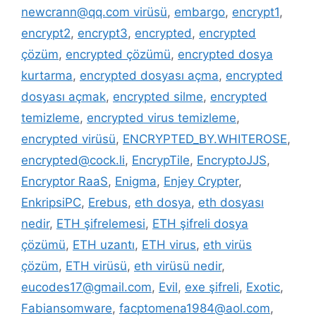
newcrann@qq.com virüsü
,
embargo
,
encrypt1
,
encrypt2
,
encrypt3
,
encrypted
,
encrypted
çözüm
,
encrypted çözümü
,
encrypted dosya
kurtarma
,
encrypted dosyası açma
,
encrypted
dosyası açmak
,
encrypted silme
,
encrypted
temizleme
,
encrypted virus temizleme
,
encrypted virüsü
,
ENCRYPTED_BY.WHITEROSE
,
encrypted@cock.li
,
EncrypTile
,
EncryptoJJS
,
Encryptor RaaS
,
Enigma
,
Enjey Crypter
,
EnkripsiPC
,
Erebus
,
eth dosya
,
eth dosyası
nedir
,
ETH şifrelemesi
,
ETH şifreli dosya
çözümü
,
ETH uzantı
,
ETH virus
,
eth virüs
çözüm
,
ETH virüsü
,
eth virüsü nedir
,
eucodes17@gmail.com
,
Evil
,
exe şifreli
,
Exotic
,
Fabiansomware
,
facptomena1984@aol.com
,