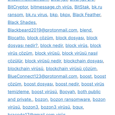
BitCryptor
,
bitmessage.ch virüs
,
BitStak
,
bk.ru
ransom
,
bk.ru virus
,
bkp
,
bkpx
,
Black Feather
,
Black Shades
,
Blackbeard2019@protonmail.com
,
blend
,
Blocatto
,
block çözüm
,
block dosyası
,
block
dosyası nedir?
,
block nedir
,
block virüs
,
block
virüs çözüm
,
block virüsü
,
block virüsü nasıl
çözülür
,
block virüsü nedir
,
blockchain dosyası
,
blockchain virüsü
,
blockchain virüsü çözüm
,
BlueConnect123@protonmail.com
,
boost
,
boost
çözüm
,
boost dosyası
,
boost nedir
,
boost virüs
temizleme
,
boost virüsü
,
Booyah
,
both public
and private.
,
bozon
,
bozon ransomware
,
bozon
virüsü
,
bozon3
,
bozon3 virüsü
,
bqux
,
bracode17@gmail.com virüs
,