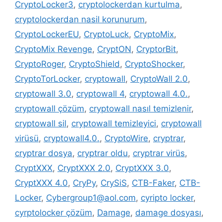
CryptoLocker3
,
cryptolockerdan kurtulma
,
cryptolockerdan nasil korunurum
,
CryptoLockerEU
,
CryptoLuck
,
CryptoMix
,
CryptoMix Revenge
,
CryptON
,
CryptorBit
,
CryptoRoger
,
CryptoShield
,
CryptoShocker
,
CryptoTorLocker
,
cryptowall
,
CryptoWall 2.0
,
cryptowall 3.0
,
cryptowall 4
,
cryptowall 4.0.
,
cryptowall çözüm
,
cryptowall nasıl temizlenir
,
cryptowall sil
,
cryptowall temizleyici
,
cryptowall
virüsü
,
cryptowall4.0.
,
CryptoWire
,
cryptrar
,
cryptrar dosya
,
cryptrar oldu
,
cryptrar virüs
,
CryptXXX
,
CryptXXX 2.0
,
CryptXXX 3.0
,
CryptXXX 4.0
,
CryPy
,
CrySiS
,
CTB-Faker
,
CTB-
Locker
,
Cybergroup1@aol.com
,
cyripto locker
,
cyrptolocker çözüm
,
Damage
,
damage dosyası
,