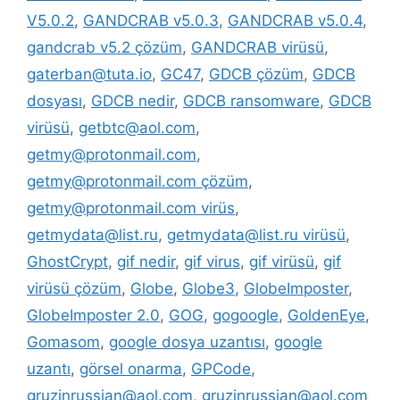
V5.0.2
,
GANDCRAB v5.0.3
,
GANDCRAB v5.0.4
,
gandcrab v5.2 çözüm
,
GANDCRAB virüsü
,
gaterban@tuta.io
,
GC47
,
GDCB çözüm
,
GDCB
dosyası
,
GDCB nedir
,
GDCB ransomware
,
GDCB
virüsü
,
getbtc@aol.com
,
getmy@protonmail.com
,
getmy@protonmail.com çözüm
,
getmy@protonmail.com virüs
,
getmydata@list.ru
,
getmydata@list.ru virüsü
,
GhostCrypt
,
gif nedir
,
gif virus
,
gif virüsü
,
gif
virüsü çözüm
,
Globe
,
Globe3
,
GlobeImposter
,
GlobeImposter 2.0
,
GOG
,
gogoogle
,
GoldenEye
,
Gomasom
,
google dosya uzantısı
,
google
uzantı
,
görsel onarma
,
GPCode
,
gruzinrussian@aol.com
,
gruzinrussian@aol.com