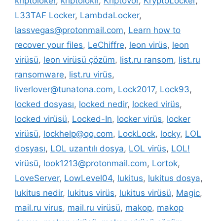
kriptoloker
,
kriptolokır
,
Kriptovor
,
KryptoLocker
,
L33TAF Locker
,
LambdaLocker
,
lassvegas@protonmail.com
,
Learn how to
recover your files
,
LeChiffre
,
leon virüs
,
leon
virüsü
,
leon virüsü çözüm
,
list.ru ransom
,
list.ru
ransomware
,
list.ru virüs
,
liverlover@tunatona.com
,
Lock2017
,
Lock93
,
locked dosyası
,
locked nedir
,
locked virüs
,
locked virüsü
,
Locked-In
,
locker virüs
,
locker
virüsü
,
lockhelp@qq.com
,
LockLock
,
locky
,
LOL
dosyası
,
LOL uzantılı dosya
,
LOL virüs
,
LOL!
virüsü
,
look1213@protonmail.com
,
Lortok
,
LoveServer
,
LowLevel04
,
lukitus
,
lukitus dosya
,
lukitus nedir
,
lukitus virüs
,
lukitus virüsü
,
Magic
,
mail.ru virus
,
mail.ru virüsü
,
makop
,
makop