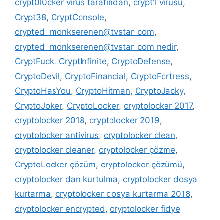
crypt0l0cker virüs tarafından
,
crypt1 virüsü
,
Crypt38
,
CryptConsole
,
crypted_monkserenen@tvstar_com
,
crypted_monkserenen@tvstar_com nedir
,
CryptFuck
,
CryptInfinite
,
CryptoDefense
,
CryptoDevil
,
CryptoFinancial
,
CryptoFortress
,
CryptoHasYou
,
CryptoHitman
,
CryptoJacky
,
CryptoJoker
,
CryptoLocker
,
cryptolocker 2017
,
cryptolocker 2018
,
cryptolocker 2019
,
cryptolocker antivirus
,
cryptolocker clean
,
cryptolocker cleaner
,
cryptolocker çözme
,
CryptoLocker çözüm
,
cryptolocker çözümü
,
cryptolocker dan kurtulma
,
cryptolocker dosya
kurtarma
,
cryptolocker dosya kurtarma 2018
,
cryptolocker encrypted
,
cryptolocker fidye