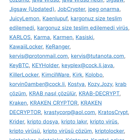
Jigsaw (Updated)
,
JobCrypter
,
jpeg onarma
,
JuicyLemon
,
Kaenlupuf
,
kargonuz size teslim
edilemedi
,
kargonuz size teslim edilemedi virüs
,
KARLOS
,
Karma
,
Karmen
,
Kasiski
,
KawaiiLocker
,
KeRanger
,
kervis@protonmail.com
,
kervis@tutanota.com
,
KeyBTC
,
KEYHolder
,
keyplex@cock.li.java
,
KillerLocker
,
KimcilWare
,
Kirk
,
Kolobo
,
korvin0amber@cock.li
,
Kostya
,
Kozy.Jozy
,
krab
çözüm
,
KRAB nasıl çözülür
,
KRAB-DECRYPT
,
Kraken
,
KRAKEN CRYPTOR
,
KRAKEN
DECRYPTOR
,
krastycorp@aol.com
,
KratosCrypt
,
Krider
,
kripto dosya
,
kripto lakır
,
kripto virüs
,
kripto virüsü
,
kripto virüsü çözüm
,
kriptolocker
,