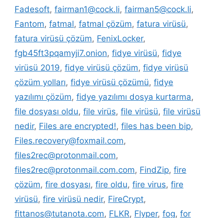
Fadesoft
,
fairman1@cock.li
,
fairman5@cock.li
,
Fantom
,
fatmal
,
fatmal çözüm
,
fatura virüsü
,
fatura virüsü çözüm
,
FenixLocker
,
fgb45ft3pqamyji7.onion
,
fidye virüsü
,
fidye
virüsü 2019
,
fidye virüsü çözüm
,
fidye virüsü
çözüm yolları
,
fidye virüsü çözümü
,
fidye
yazılımı çözüm
,
fidye yazılımı dosya kurtarma
,
file dosyası oldu
,
file virüs
,
file virüsü
,
file virüsü
nedir
,
Files are encrypted!
,
files has been bip
,
Files.recovery@foxmail.com
,
files2rec@protonmail.com
,
files2rec@protonmail.com.com
,
FindZip
,
fire
çözüm
,
fire dosyası
,
fire oldu
,
fire virus
,
fire
virüsü
,
fire virüsü nedir
,
FireCrypt
,
fittanos@tutanota.com
,
FLKR
,
Flyper
,
fog
,
for