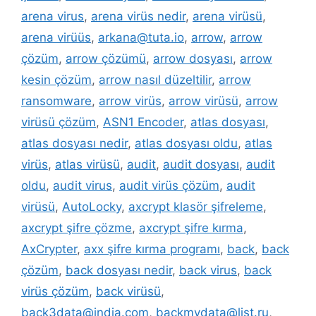
arena virus
,
arena virüs nedir
,
arena virüsü
,
arena virüüs
,
arkana@tuta.io
,
arrow
,
arrow
çözüm
,
arrow çözümü
,
arrow dosyası
,
arrow
kesin çözüm
,
arrow nasıl düzeltilir
,
arrow
ransomware
,
arrow virüs
,
arrow virüsü
,
arrow
virüsü çözüm
,
ASN1 Encoder
,
atlas dosyası
,
atlas dosyası nedir
,
atlas dosyası oldu
,
atlas
virüs
,
atlas virüsü
,
audit
,
audit dosyası
,
audit
oldu
,
audit virus
,
audit virüs çözüm
,
audit
virüsü
,
AutoLocky
,
axcrypt klasör şifreleme
,
axcrypt şifre çözme
,
axcrypt şifre kırma
,
AxCrypter
,
axx şifre kırma programı
,
back
,
back
çözüm
,
back dosyası nedir
,
back virus
,
back
virüs çözüm
,
back virüsü
,
back3data@india.com
,
backmydata@list.ru
,