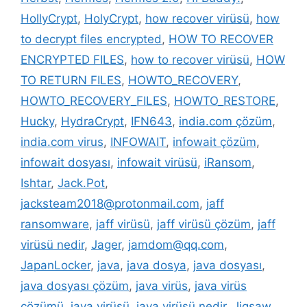
HollyCrypt
,
HolyCrypt
,
how recover virüsü
,
how
to decrypt files encrypted
,
HOW TO RECOVER
ENCRYPTED FILES
,
how to recover virüsü
,
HOW
TO RETURN FILES
,
HOWTO_RECOVERY
,
HOWTO_RECOVERY_FILES
,
HOWTO_RESTORE
,
Hucky
,
HydraCrypt
,
IFN643
,
india.com çözüm
,
india.com virus
,
INFOWAIT
,
infowait çözüm
,
infowait dosyası
,
infowait virüsü
,
iRansom
,
Ishtar
,
Jack.Pot
,
jacksteam2018@protonmail.com
,
jaff
ransomware
,
jaff virüsü
,
jaff virüsü çözüm
,
jaff
virüsü nedir
,
Jager
,
jamdom@qq.com
,
JapanLocker
,
java
,
java dosya
,
java dosyası
,
java dosyası çözüm
,
java virüs
,
java virüs
çözümü
,
java virüsü
,
java virüsü nedir
,
Jigsaw
,