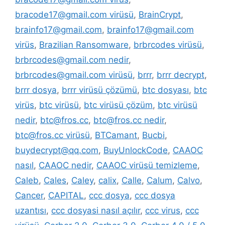
bracode17@gmail.com virüsü
,
BrainCrypt
,
brainfo17@gmail.com
,
brainfo17@gmail.com
virüs
,
Brazilian Ransomware
,
brbrcodes virüsü
,
brbrcodes@gmail.com nedir
,
brbrcodes@gmail.com virüsü
,
brrr
,
brrr decrypt
,
brrr dosya
,
brrr virüsü çözümü
,
btc dosyası
,
btc
virüs
,
btc virüsü
,
btc virüsü çözüm
,
btc virüsü
nedir
,
btc@fros.cc
,
btc@fros.cc nedir
,
btc@fros.cc virüsü
,
BTCamant
,
Bucbi
,
buydecrypt@qq.com
,
BuyUnlockCode
,
CAAOC
nasıl
,
CAAOC nedir
,
CAAOC virüsü temizleme
,
Caleb
,
Cales
,
Caley
,
calix
,
Calle
,
Calum
,
Calvo
,
Cancer
,
CAPITAL
,
ccc dosya
,
ccc dosya
uzantısı
,
ccc dosyasi nasıl açılır
,
ccc virus
,
ccc