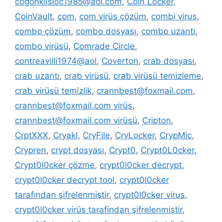
cogonkilsloc1985@aol.com
,
Coin Locker
,
CoinVault
,
com
,
com virüs çözüm
,
combi virus
,
combo çözüm
,
combo dosyası
,
combo uzantı
,
combo virüsü
,
Comrade Circle
,
contreavilli1974@aol
,
Coverton
,
crab dosyası
,
crab uzantı
,
crab virüsü
,
crab virüsü temizleme
,
crab virüsü temizlik
,
crannbest@foxmail.com
,
crannbest@foxmail.com virüs
,
crannbest@foxmail.com virüsü
,
Cripton
,
CrptXXX
,
Cryakl
,
CryFile
,
CryLocker
,
CrypMic
,
Crypren
,
crypt dosyası
,
Crypt0
,
Crypt0L0cker
,
Crypt0l0cker çözme
,
crypt0l0cker decrypt
,
crypt0l0cker decrypt tool
,
crypt0l0cker
tarafından şifrelenmiştir
,
crypt0l0cker virus
,
crypt0l0cker virüs tarafindan şifrelenmiştir
,