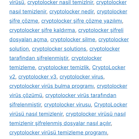
virüsü
,
cryptolocker nasil temizlnir
,
cryptolocker
nasıl temizlenir
,
cryptolocker nedir
,
cryptolocker
şifre çözme
,
cryptolocker şifre çözme yazılımı
,
cryptolocker şifre kaldırma
,
cryptolocker şifreli
dosyaları açma
,
cryptolocker silme
,
cryptolocker
solution
,
cryptolocker solutions
,
cryptolocker
tarafindan şifrelenmiştir
,
cryptolocker
temizleme
,
cryptolocker temizlik
,
CryptoLocker
v2
,
cryptolocker v3
,
cryptolocker virus
,
cryptolocker virüs bulma programı
,
cryptolocker
virüs çözümü
,
cryptolocker virüs tarafından
şifrelenmiştir
,
cryptolocker virusu
,
CryptoLocker
virüsü nasıl temizlenir
,
cryptolocker virüsü nasıl
temizlenir şifrelenmiş dosyalar nasıl açılır
,
cryptolocker virüsü temizleme programı
,