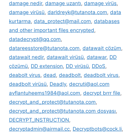
damage nedir
,
damage uzantı
,
damage virüs
,
damage virüsü
,
darldreyk@tutanota.com
,
data
kurtarma
,
data_protect@mail.com
,
databases
and other important files encrypted
,
datadecrypt@qq.com
,
datareesstore@tutanota.com
,
datawait çözüm
,
datawait nedir
,
datawait virüsü
,
datawar
,
DD
çözümü
,
DD extension
,
DD virüsü
,
DDoS
,
deabolt virus
,
dead
,
deadbolt
,
deadbolt virus
,
deadbolt virüsü
,
Deadly
,
decruti@aol.com
avflantuheems1984@aol.com
,
decrypt brrr file
,
decrypt_and_protect@tutanota.com
,
decrypt_and_protect@tutanota.com dosyası
,
DECRYPT_INSTRUCTION
,
decryptadmin@airmail.cc
,
Decryptbots@cock.li
,