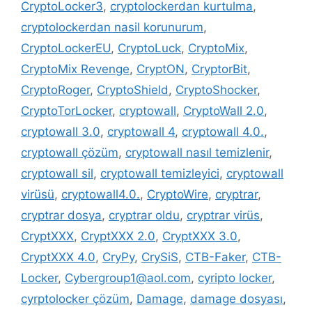
CryptoLocker3
,
cryptolockerdan kurtulma
,
cryptolockerdan nasil korunurum
,
CryptoLockerEU
,
CryptoLuck
,
CryptoMix
,
CryptoMix Revenge
,
CryptON
,
CryptorBit
,
CryptoRoger
,
CryptoShield
,
CryptoShocker
,
CryptoTorLocker
,
cryptowall
,
CryptoWall 2.0
,
cryptowall 3.0
,
cryptowall 4
,
cryptowall 4.0.
,
cryptowall çözüm
,
cryptowall nasıl temizlenir
,
cryptowall sil
,
cryptowall temizleyici
,
cryptowall
virüsü
,
cryptowall4.0.
,
CryptoWire
,
cryptrar
,
cryptrar dosya
,
cryptrar oldu
,
cryptrar virüs
,
CryptXXX
,
CryptXXX 2.0
,
CryptXXX 3.0
,
CryptXXX 4.0
,
CryPy
,
CrySiS
,
CTB-Faker
,
CTB-
Locker
,
Cybergroup1@aol.com
,
cyripto locker
,
cyrptolocker çözüm
,
Damage
,
damage dosyası
,