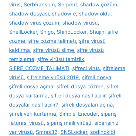
virus
,
SerbRansom
,
Serpent
,
shadow çözüm
,
shadow dosyası
,
shadow e
,
shadow oldu
,
shadow virüs çözüm
,
shadow virüsü
,
ShellLocker
,
Shigo
,
ShinoLocker
,
Shujin
,
şifre
çözme
,
şifre çözme talimatı
,
şifre virüsü
kaldırma
,
şifre virüsü silme
,
şifre virüsü
temizleme
,
şifre virüsü temizlik
,
SIFRE_COZME_TALIMATI
,
şifreci virüs
,
şifreleme
virüsü
,
şifreleme virüsü 2019
,
şifreli dosya
,
şifreli dosya açma
,
şifreli dosya çözme
,
şifreli
dosya kurtarma
,
şifreli dosya nasıl açılır
,
şifreli
dosyalar nasıl açılır?
,
şifreli dosyaları açma
,
şifreli veri kurtarma
,
Simple_Encoder
,
sipariş
faturası virüsü
,
sipariş maili virüsü
,
siparişiniz
var virüsü
,
Smrss32
,
SNSLocker
,
sodinokibi