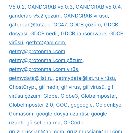
V5.0.2
,
GANDCRAB v5.0.3
,
GANDCRAB v5.0.4
,
gandcrab v5.2 çözüm
,
GANDCRAB virüsü
,
gaterban@tuta.io
,
GC47
,
GDCB çözüm
,
GDCB
dosyası
,
GDCB nedir
,
GDCB ransomware
,
GDCB
virüsü
,
getbtc@aol.com
,
getmy@protonmail.com
,
getmy@protonmail.com çözüm
,
getmy@protonmail.com virüs
,
getmydata@list.ru
,
getmydata@list.ru virüsü
,
GhostCrypt
,
gif nedir
,
gif virus
,
gif virüsü
,
gif
virüsü çözüm
,
Globe
,
Globe3
,
GlobeImposter
,
GlobeImposter 2.0
,
GOG
,
gogoogle
,
GoldenEye
,
Gomasom
,
google dosya uzantısı
,
google
uzantı
,
görsel onarma
,
GPCode
,
gruzinrussian@aol.com
,
gruzinrussian@aol.com