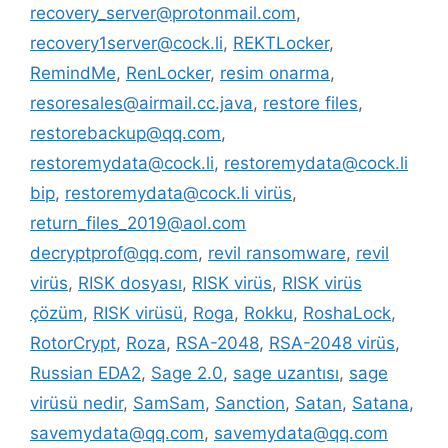
recovery_server@protonmail.com
,
recovery1server@cock.li
,
REKTLocker
,
RemindMe
,
RenLocker
,
resim onarma
,
resoresales@airmail.cc.java
,
restore files
,
restorebackup@qq.com
,
restoremydata@cock.li
,
restoremydata@cock.li
bip
,
restoremydata@cock.li virüs
,
return_files_2019@aol.com
decryptprof@qq.com
,
revil ransomware
,
revil
virüs
,
RISK dosyası
,
RISK virüs
,
RISK virüs
çözüm
,
RISK virüsü
,
Roga
,
Rokku
,
RoshaLock
,
RotorCrypt
,
Roza
,
RSA-2048
,
RSA-2048 virüs
,
Russian EDA2
,
Sage 2.0
,
sage uzantısı
,
sage
virüsü nedir
,
SamSam
,
Sanction
,
Satan
,
Satana
,
savemydata@qq.com
,
savemydata@qq.com