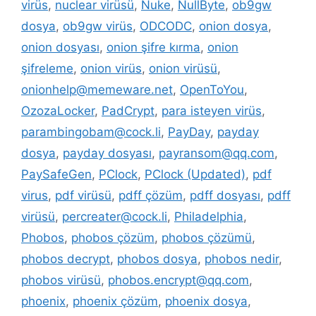
virüs
,
nuclear virüsü
,
Nuke
,
NullByte
,
ob9gw
dosya
,
ob9gw virüs
,
ODCODC
,
onion dosya
,
onion dosyası
,
onion şifre kırma
,
onion
şifreleme
,
onion virüs
,
onion virüsü
,
onionhelp@memeware.net
,
OpenToYou
,
OzozaLocker
,
PadCrypt
,
para isteyen virüs
,
parambingobam@cock.li
,
PayDay
,
payday
dosya
,
payday dosyası
,
payransom@qq.com
,
PaySafeGen
,
PClock
,
PClock (Updated)
,
pdf
virus
,
pdf virüsü
,
pdff çözüm
,
pdff dosyası
,
pdff
virüsü
,
percreater@cock.li
,
Philadelphia
,
Phobos
,
phobos çözüm
,
phobos çözümü
,
phobos decrypt
,
phobos dosya
,
phobos nedir
,
phobos virüsü
,
phobos.encrypt@qq.com
,
phoenix
,
phoenix çözüm
,
phoenix dosya
,