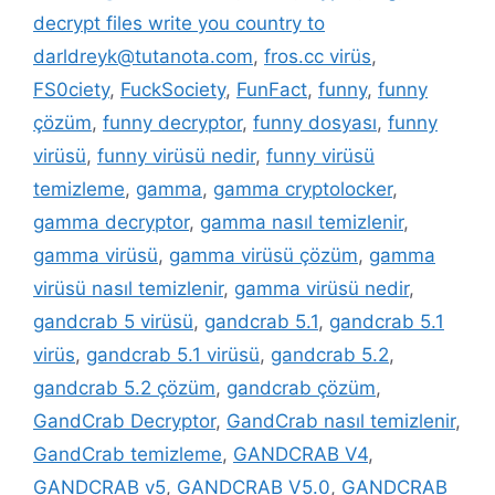
decrypt files write you country to
darldreyk@tutanota.com
,
fros.cc virüs
,
FS0ciety
,
FuckSociety
,
FunFact
,
funny
,
funny
çözüm
,
funny decryptor
,
funny dosyası
,
funny
virüsü
,
funny virüsü nedir
,
funny virüsü
temizleme
,
gamma
,
gamma cryptolocker
,
gamma decryptor
,
gamma nasıl temizlenir
,
gamma virüsü
,
gamma virüsü çözüm
,
gamma
virüsü nasıl temizlenir
,
gamma virüsü nedir
,
gandcrab 5 virüsü
,
gandcrab 5.1
,
gandcrab 5.1
virüs
,
gandcrab 5.1 virüsü
,
gandcrab 5.2
,
gandcrab 5.2 çözüm
,
gandcrab çözüm
,
GandCrab Decryptor
,
GandCrab nasıl temizlenir
,
GandCrab temizleme
,
GANDCRAB V4
,
GANDCRAB v5
,
GANDCRAB V5.0
,
GANDCRAB