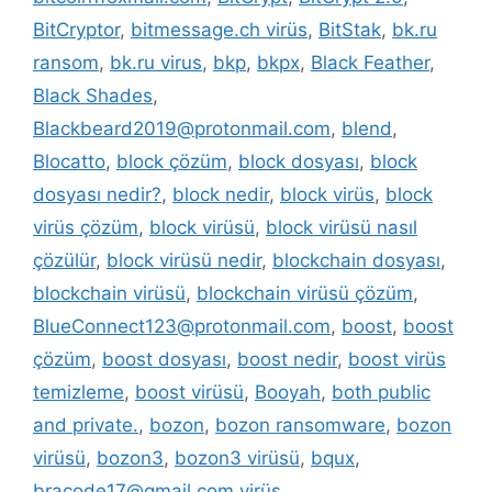
BitCryptor
,
bitmessage.ch virüs
,
BitStak
,
bk.ru
ransom
,
bk.ru virus
,
bkp
,
bkpx
,
Black Feather
,
Black Shades
,
Blackbeard2019@protonmail.com
,
blend
,
Blocatto
,
block çözüm
,
block dosyası
,
block
dosyası nedir?
,
block nedir
,
block virüs
,
block
virüs çözüm
,
block virüsü
,
block virüsü nasıl
çözülür
,
block virüsü nedir
,
blockchain dosyası
,
blockchain virüsü
,
blockchain virüsü çözüm
,
BlueConnect123@protonmail.com
,
boost
,
boost
çözüm
,
boost dosyası
,
boost nedir
,
boost virüs
temizleme
,
boost virüsü
,
Booyah
,
both public
and private.
,
bozon
,
bozon ransomware
,
bozon
virüsü
,
bozon3
,
bozon3 virüsü
,
bqux
,
bracode17@gmail.com virüs
,