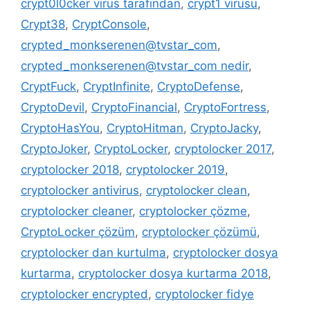
crypt0l0cker virüs tarafından
,
crypt1 virüsü
,
Crypt38
,
CryptConsole
,
crypted_monkserenen@tvstar_com
,
crypted_monkserenen@tvstar_com nedir
,
CryptFuck
,
CryptInfinite
,
CryptoDefense
,
CryptoDevil
,
CryptoFinancial
,
CryptoFortress
,
CryptoHasYou
,
CryptoHitman
,
CryptoJacky
,
CryptoJoker
,
CryptoLocker
,
cryptolocker 2017
,
cryptolocker 2018
,
cryptolocker 2019
,
cryptolocker antivirus
,
cryptolocker clean
,
cryptolocker cleaner
,
cryptolocker çözme
,
CryptoLocker çözüm
,
cryptolocker çözümü
,
cryptolocker dan kurtulma
,
cryptolocker dosya
kurtarma
,
cryptolocker dosya kurtarma 2018
,
cryptolocker encrypted
,
cryptolocker fidye