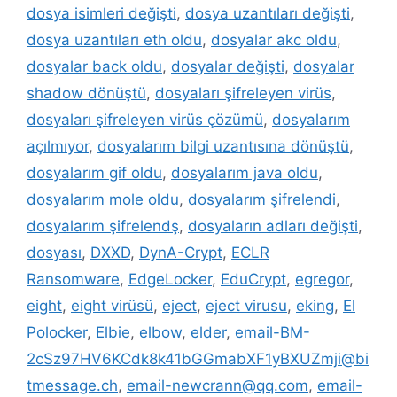
dosya isimleri değişti
,
dosya uzantıları değişti
,
dosya uzantıları eth oldu
,
dosyalar akc oldu
,
dosyalar back oldu
,
dosyalar değişti
,
dosyalar
shadow dönüştü
,
dosyaları şifreleyen virüs
,
dosyaları şifreleyen virüs çözümü
,
dosyalarım
açılmıyor
,
dosyalarım bilgi uzantısına dönüştü
,
dosyalarım gif oldu
,
dosyalarım java oldu
,
dosyalarım mole oldu
,
dosyalarım şifrelendi
,
dosyalarım şifrelendş
,
dosyaların adları değişti
,
dosyası
,
DXXD
,
DynA-Crypt
,
ECLR
Ransomware
,
EdgeLocker
,
EduCrypt
,
egregor
,
eight
,
eight virüsü
,
eject
,
eject virusu
,
eking
,
El
Polocker
,
Elbie
,
elbow
,
elder
,
email-BM-
2cSz97HV6KCdk8k41bGGmabXF1yBXUZmji@bi
tmessage.ch
,
email-newcrann@qq.com
,
email-