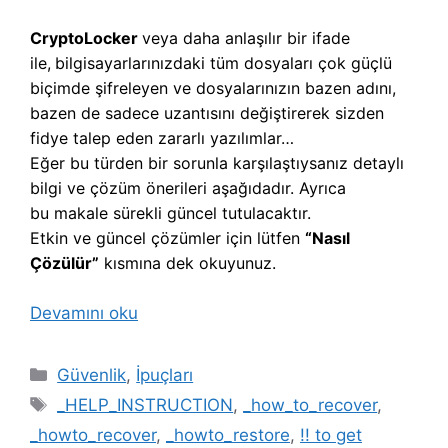
CryptoLocker
veya daha anlaşılır bir ifade
ile,
b
ilgisayarlarınızdaki tüm dosyaları çok güçlü
biçimde şifreleyen ve dosyalarınızın bazen adını,
bazen de sadece uzantısını değiştirerek sizden
fidye talep eden zararlı yazılımlar…
Eğer bu türden bir sorunla karşılaştıysanız detaylı
bilgi ve çözüm önerileri aşağıdadır. Ayrıca
bu makale sürekli güncel tutulacaktır.
Etkin ve güncel çözümler için lütfen
“Nasıl
Çözülür”
kısmına dek okuyunuz.
Devamını oku
Kategoriler
Güvenlik
,
İpuçları
Etiketler
_HELP_INSTRUCTION
,
_how_to_recover
,
_howto_recover
,
_howto_restore
,
!! to get