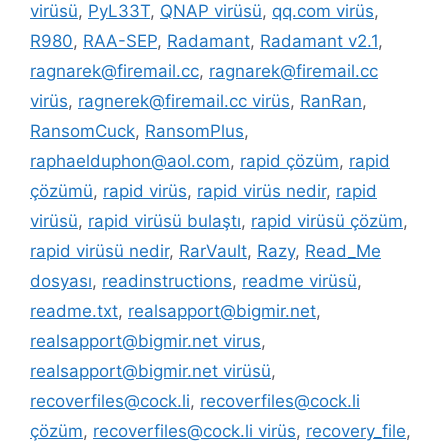
virüsü
,
PyL33T
,
QNAP virüsü
,
qq.com virüs
,
R980
,
RAA-SEP
,
Radamant
,
Radamant v2.1
,
ragnarek@firemail.cc
,
ragnarek@firemail.cc
virüs
,
ragnerek@firemail.cc virüs
,
RanRan
,
RansomCuck
,
RansomPlus
,
raphaelduphon@aol.com
,
rapid çözüm
,
rapid
çözümü
,
rapid virüs
,
rapid virüs nedir
,
rapid
virüsü
,
rapid virüsü bulaştı
,
rapid virüsü çözüm
,
rapid virüsü nedir
,
RarVault
,
Razy
,
Read_Me
dosyası
,
readinstructions
,
readme virüsü
,
readme.txt
,
realsapport@bigmir.net
,
realsapport@bigmir.net virus
,
realsapport@bigmir.net virüsü
,
recoverfiles@cock.li
,
recoverfiles@cock.li
çözüm
,
recoverfiles@cock.li virüs
,
recovery_file
,