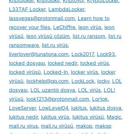
kriptoloker
,
kriptolokır
,
Kriptovor
,
KryptoLocker
,
L33TAF Locker
,
LambdaLocker
,
lassvegas@protonmail.com
,
Learn how to
recover your files
,
LeChiffre
,
leon virüs
,
leon
virüsü
,
leon virüsü çözüm
,
list.ru ransom
,
list.ru
ransomware
,
list.ru virüs
,
liverlover@tunatona.com
,
Lock2017
,
Lock93
,
locked dosyası
,
locked nedir
,
locked virüs
,
locked virüsü
,
Locked-In
,
locker virüs
,
locker
virüsü
,
lockhelp@qq.com
,
LockLock
,
locky
,
LOL
dosyası
,
LOL uzantılı dosya
,
LOL virüs
,
LOL!
virüsü
,
look1213@protonmail.com
,
Lortok
,
LoveServer
,
LowLevel04
,
lukitus
,
lukitus dosya
,
lukitus nedir
,
lukitus virüs
,
lukitus virüsü
,
Magic
,
mail.ru virus
,
mail.ru virüsü
,
makop
,
makop