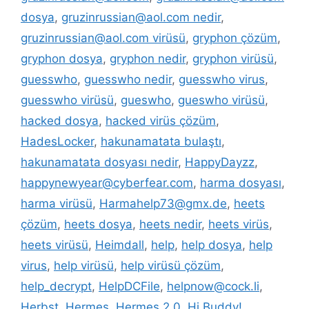
dosya
,
gruzinrussian@aol.com nedir
,
gruzinrussian@aol.com virüsü
,
gryphon çözüm
,
gryphon dosya
,
gryphon nedir
,
gryphon virüsü
,
guesswho
,
guesswho nedir
,
guesswho virus
,
guesswho virüsü
,
gueswho
,
gueswho virüsü
,
hacked dosya
,
hacked virüs çözüm
,
HadesLocker
,
hakunamatata bulaştı
,
hakunamatata dosyası nedir
,
HappyDayzz
,
happynewyear@cyberfear.com
,
harma dosyası
,
harma virüsü
,
Harmahelp73@gmx.de
,
heets
çözüm
,
heets dosya
,
heets nedir
,
heets virüs
,
heets virüsü
,
Heimdall
,
help
,
help dosya
,
help
virus
,
help virüsü
,
help virüsü çözüm
,
help_decrypt
,
HelpDCFile
,
helpnow@cock.li
,
Herbst
,
Hermes
,
Hermes 2.0
,
Hi Buddy!
,