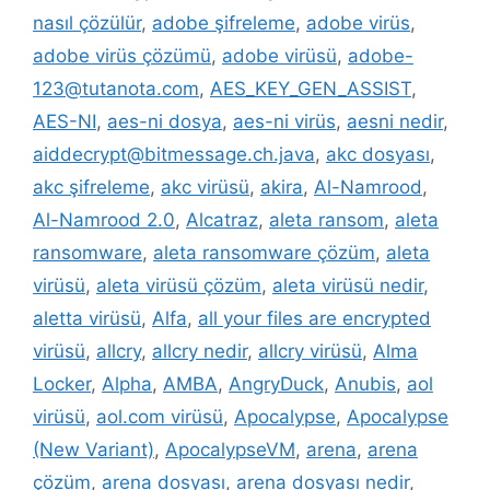
nasıl çözülür
,
adobe şifreleme
,
adobe virüs
,
adobe virüs çözümü
,
adobe virüsü
,
adobe-
123@tutanota.com
,
AES_KEY_GEN_ASSIST
,
AES-NI
,
aes-ni dosya
,
aes-ni virüs
,
aesni nedir
,
aiddecrypt@bitmessage.ch.java
,
akc dosyası
,
akc şifreleme
,
akc virüsü
,
akira
,
Al-Namrood
,
Al-Namrood 2.0
,
Alcatraz
,
aleta ransom
,
aleta
ransomware
,
aleta ransomware çözüm
,
aleta
virüsü
,
aleta virüsü çözüm
,
aleta virüsü nedir
,
aletta virüsü
,
Alfa
,
all your files are encrypted
virüsü
,
allcry
,
allcry nedir
,
allcry virüsü
,
Alma
Locker
,
Alpha
,
AMBA
,
AngryDuck
,
Anubis
,
aol
virüsü
,
aol.com virüsü
,
Apocalypse
,
Apocalypse
(New Variant)
,
ApocalypseVM
,
arena
,
arena
çözüm
,
arena dosyası
,
arena dosyası nedir
,