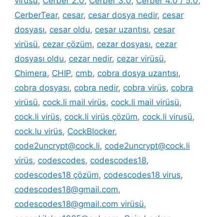
virüsü
,
Cerber 2.0
,
Cerber 3.0
,
Cerber 4.0 / 5.0
,
CerberTear
,
cesar
,
cesar dosya nedir
,
cesar
dosyası
,
cesar oldu
,
cesar uzantısı
,
cesar
virüsü
,
cezar çözüm
,
cezar dosyası
,
cezar
dosyası oldu
,
cezar nedir
,
cezar virüsü
,
Chimera
,
CHIP
,
cmb
,
cobra dosya uzantısı
,
cobra dosyası
,
cobra nedir
,
cobra virüs
,
cobra
virüsü
,
cock.li mail virüs
,
cock.li mail virüsü
,
cock.li virüs
,
cock.li virüs çözüm
,
cock.li virusü
,
cock.lu virüs
,
CockBlocker
,
code2uncrypt@cock.li
,
code2uncrypt@cock.li
virüs
,
codescodes
,
codescodes18
,
codescodes18 çözüm
,
codescodes18 virus
,
codescodes18@gmail.com
,
codescodes18@gmail.com virüsü
,