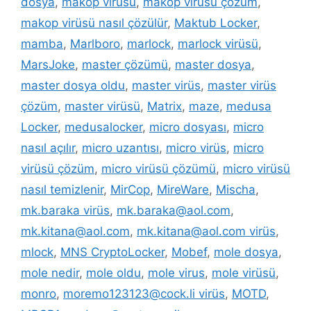
dosya
,
makop virüsü
,
makop virüsü çözüm
,
makop virüsü nasıl çözülür
,
Maktub Locker
,
mamba
,
Marlboro
,
marlock
,
marlock virüsü
,
MarsJoke
,
master çözümü
,
master dosya
,
master dosya oldu
,
master virüs
,
master virüs
çözüm
,
master virüsü
,
Matrix
,
maze
,
medusa
Locker
,
medusalocker
,
micro dosyası
,
micro
nasıl açılır
,
micro uzantısı
,
micro virüs
,
micro
virüsü çözüm
,
micro virüsü çözümü
,
micro virüsü
nasıl temizlenir
,
MirCop
,
MireWare
,
Mischa
,
mk.baraka virüs
,
mk.baraka@aol.com
,
mk.kitana@aol.com
,
mk.kitana@aol.com virüs
,
mlock
,
MNS CryptoLocker
,
Mobef
,
mole dosya
,
mole nedir
,
mole oldu
,
mole virus
,
mole virüsü
,
monro
,
moremo123123@cock.li virüs
,
MOTD
,