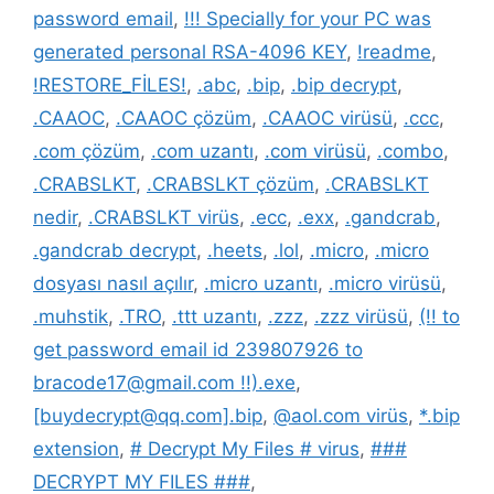
password email
,
!!! Specially for your PC was
generated personal RSA-4096 KEY
,
!readme
,
!RESTORE_FİLES!
,
.abc
,
.bip
,
.bip decrypt
,
.CAAOC
,
.CAAOC çözüm
,
.CAAOC virüsü
,
.ccc
,
.com çözüm
,
.com uzantı
,
.com virüsü
,
.combo
,
.CRABSLKT
,
.CRABSLKT çözüm
,
.CRABSLKT
nedir
,
.CRABSLKT virüs
,
.ecc
,
.exx
,
.gandcrab
,
.gandcrab decrypt
,
.heets
,
.lol
,
.micro
,
.micro
dosyası nasıl açılır
,
.micro uzantı
,
.micro virüsü
,
.muhstik
,
.TRO
,
.ttt uzantı
,
.zzz
,
.zzz virüsü
,
(!! to
get password email id 239807926 to
bracode17@gmail.com !!).exe
,
[buydecrypt@qq.com].bip
,
@aol.com virüs
,
*.bip
extension
,
# Decrypt My Files # virus
,
###
DECRYPT MY FILES ###
,