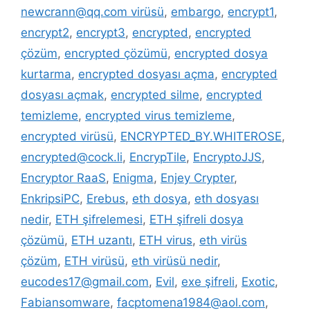
newcrann@qq.com virüsü
,
embargo
,
encrypt1
,
encrypt2
,
encrypt3
,
encrypted
,
encrypted
çözüm
,
encrypted çözümü
,
encrypted dosya
kurtarma
,
encrypted dosyası açma
,
encrypted
dosyası açmak
,
encrypted silme
,
encrypted
temizleme
,
encrypted virus temizleme
,
encrypted virüsü
,
ENCRYPTED_BY.WHITEROSE
,
encrypted@cock.li
,
EncrypTile
,
EncryptoJJS
,
Encryptor RaaS
,
Enigma
,
Enjey Crypter
,
EnkripsiPC
,
Erebus
,
eth dosya
,
eth dosyası
nedir
,
ETH şifrelemesi
,
ETH şifreli dosya
çözümü
,
ETH uzantı
,
ETH virus
,
eth virüs
çözüm
,
ETH virüsü
,
eth virüsü nedir
,
eucodes17@gmail.com
,
Evil
,
exe şifreli
,
Exotic
,
Fabiansomware
,
facptomena1984@aol.com
,