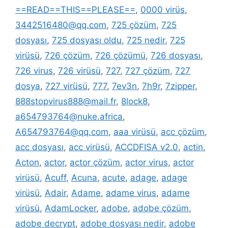
==READ==THIS==PLEASE==
,
0000 virüs
,
3442516480@qq.com
,
725 çözüm
,
725
dosyası
,
725 dosyası oldu
,
725 nedir
,
725
virüsü
,
726 çözüm
,
726 çözümü
,
726 dosyası
,
726 virus
,
726 virüsü
,
727
,
727 çözüm
,
727
dosya
,
727 virüsü
,
777
,
7ev3n
,
7h9r
,
7zipper
,
888stopvirus888@mail.fr
,
8lock8
,
a654793764@nuke.africa
,
A654793764@qq.com
,
aaa virüsü
,
acc çözüm
,
acc dosyası
,
acc virüsü
,
ACCDFISA v2.0
,
actin
,
Acton
,
actor
,
actor çözüm
,
actor virus
,
actor
virüsü
,
Acuff
,
Acuna
,
acute
,
adage
,
adage
virüsü
,
Adair
,
Adame
,
adame virus
,
adame
virüsü
,
AdamLocker
,
adobe
,
adobe çözüm
,
adobe decrypt
,
adobe dosyası nedir
,
adobe