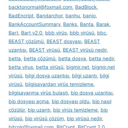
backtonormal@foxmail.com
,
BadBlock
,
BadEncript
,
Bandarchor
,
banhu
,
banjo
,
BankAccountSummary
,
Banks
,
Banta
,
Barak
,
Bart
,
Bart v2.0
,
bbb virüs
,
bbb virüsü
,
bbc
,
BEAST çözümü
,
BEAST dosyası
,
BEAST
uzantısı
,
BEAST virüsü
,
BEAST virüsü nedir
,
betta
,
betta çözümü
,
betta dosya
,
betta nedir
,
betta virus
,
betta virüsü
,
bigmir.net
,
bigmir.net
virüsü
,
bilgi dosya uzantısı
,
bilgi uzantı
,
bilgi
virüsü
,
bilgisayardan virüs temizleme
,
bilgisayarıma virüs bulaştı
,
bip dosya uzantısı
,
bip dosyası açma
,
bip dosyası oldu
,
bip nasıl
çözülür
,
bip uzantı
,
bip virüs temizleme
,
bip
virüsü
,
bip virüsü çözüm
,
bip virüsü nedir
,
bitcoin1foxmail.com
,
BitCrypt
,
BitCrypt 2.0
,