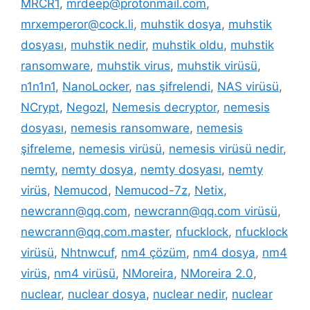
MRCR1
,
mrdeep@protonmail.com
,
mrxemperor@cock.li
,
muhstik dosya
,
muhstik
dosyası
,
muhstik nedir
,
muhstik oldu
,
muhstik
ransomware
,
muhstik virus
,
muhstik virüsü
,
n1n1n1
,
NanoLocker
,
nas şifrelendi
,
NAS virüsü
,
NCrypt
,
NegozI
,
Nemesis decryptor
,
nemesis
dosyası
,
nemesis ransomware
,
nemesis
şifreleme
,
nemesis virüsü
,
nemesis virüsü nedir
,
nemty
,
nemty dosya
,
nemty dosyası
,
nemty
virüs
,
Nemucod
,
Nemucod-7z
,
Netix
,
newcrann@qq.com
,
newcrann@qq.com virüsü
,
newcrann@qq.com.master
,
nfucklock
,
nfucklock
virüsü
,
Nhtnwcuf
,
nm4 çözüm
,
nm4 dosya
,
nm4
virüs
,
nm4 virüsü
,
NMoreira
,
NMoreira 2.0
,
nuclear
,
nuclear dosya
,
nuclear nedir
,
nuclear