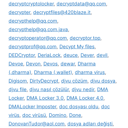
decryptcryptolocker
,
decryptdata@qq.com
,
decrypter
,
decryptfiles@420blaze.it
,
decrypthelp@qq.com
,
decrypthelp@qq.com.java
,
decryptoperator@qq.com
,
decryptor.top
,
decryptprof@qq.com
,
Decypt My files
,
DEDCryptor
,
DeriaLock
,
deuce
,
Dever
,
devil
,
Devoe
,
Devon
,
Devos
,
dewar
,
Dharma
(.dharma)
,
Dharma (.wallet)
,
dharma virus
,
Digisom
,
DirtyDecrypt
,
djvu çözüm
,
djvu dosya
,
djvu file
,
djvu nasıl çözülür
,
djvu nedir
,
DMA
Locker
,
DMA Locker 3.0
,
DMA Locker 4.0
,
DMALocker Imposter
,
doc dosyası oldu
,
doc
virüs
,
doc virüsü
,
Domino
,
Done
,
DonovanTudor@aol.com
,
dosya adları değişti
,