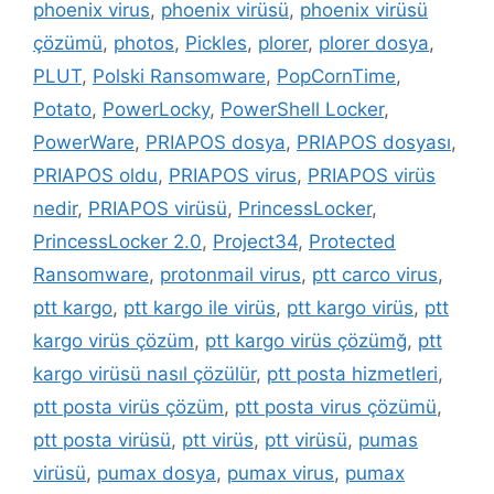
phoenix virus
,
phoenix virüsü
,
phoenix virüsü
çözümü
,
photos
,
Pickles
,
plorer
,
plorer dosya
,
PLUT
,
Polski Ransomware
,
PopCornTime
,
Potato
,
PowerLocky
,
PowerShell Locker
,
PowerWare
,
PRIAPOS dosya
,
PRIAPOS dosyası
,
PRIAPOS oldu
,
PRIAPOS virus
,
PRIAPOS virüs
nedir
,
PRIAPOS virüsü
,
PrincessLocker
,
PrincessLocker 2.0
,
Project34
,
Protected
Ransomware
,
protonmail virus
,
ptt carco virus
,
ptt kargo
,
ptt kargo ile virüs
,
ptt kargo virüs
,
ptt
kargo virüs çözüm
,
ptt kargo virüs çözümğ
,
ptt
kargo virüsü nasıl çözülür
,
ptt posta hizmetleri
,
ptt posta virüs çözüm
,
ptt posta virus çözümü
,
ptt posta virüsü
,
ptt virüs
,
ptt virüsü
,
pumas
virüsü
,
pumax dosya
,
pumax virus
,
pumax