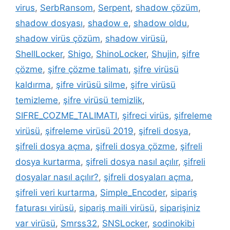
virus
,
SerbRansom
,
Serpent
,
shadow çözüm
,
shadow dosyası
,
shadow e
,
shadow oldu
,
shadow virüs çözüm
,
shadow virüsü
,
ShellLocker
,
Shigo
,
ShinoLocker
,
Shujin
,
şifre
çözme
,
şifre çözme talimatı
,
şifre virüsü
kaldırma
,
şifre virüsü silme
,
şifre virüsü
temizleme
,
şifre virüsü temizlik
,
SIFRE_COZME_TALIMATI
,
şifreci virüs
,
şifreleme
virüsü
,
şifreleme virüsü 2019
,
şifreli dosya
,
şifreli dosya açma
,
şifreli dosya çözme
,
şifreli
dosya kurtarma
,
şifreli dosya nasıl açılır
,
şifreli
dosyalar nasıl açılır?
,
şifreli dosyaları açma
,
şifreli veri kurtarma
,
Simple_Encoder
,
sipariş
faturası virüsü
,
sipariş maili virüsü
,
siparişiniz
var virüsü
,
Smrss32
,
SNSLocker
,
sodinokibi