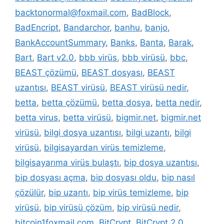
backtonormal@foxmail.com
,
BadBlock
,
BadEncript
,
Bandarchor
,
banhu
,
banjo
,
BankAccountSummary
,
Banks
,
Banta
,
Barak
,
Bart
,
Bart v2.0
,
bbb virüs
,
bbb virüsü
,
bbc
,
BEAST çözümü
,
BEAST dosyası
,
BEAST
uzantısı
,
BEAST virüsü
,
BEAST virüsü nedir
,
betta
,
betta çözümü
,
betta dosya
,
betta nedir
,
betta virus
,
betta virüsü
,
bigmir.net
,
bigmir.net
virüsü
,
bilgi dosya uzantısı
,
bilgi uzantı
,
bilgi
virüsü
,
bilgisayardan virüs temizleme
,
bilgisayarıma virüs bulaştı
,
bip dosya uzantısı
,
bip dosyası açma
,
bip dosyası oldu
,
bip nasıl
çözülür
,
bip uzantı
,
bip virüs temizleme
,
bip
virüsü
,
bip virüsü çözüm
,
bip virüsü nedir
,
bitcoin1foxmail.com
,
BitCrypt
,
BitCrypt 2.0
,