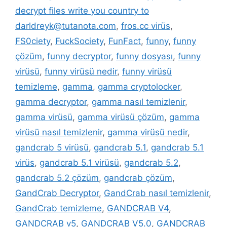
decrypt files write you country to
darldreyk@tutanota.com
,
fros.cc virüs
,
FS0ciety
,
FuckSociety
,
FunFact
,
funny
,
funny
çözüm
,
funny decryptor
,
funny dosyası
,
funny
virüsü
,
funny virüsü nedir
,
funny virüsü
temizleme
,
gamma
,
gamma cryptolocker
,
gamma decryptor
,
gamma nasıl temizlenir
,
gamma virüsü
,
gamma virüsü çözüm
,
gamma
virüsü nasıl temizlenir
,
gamma virüsü nedir
,
gandcrab 5 virüsü
,
gandcrab 5.1
,
gandcrab 5.1
virüs
,
gandcrab 5.1 virüsü
,
gandcrab 5.2
,
gandcrab 5.2 çözüm
,
gandcrab çözüm
,
GandCrab Decryptor
,
GandCrab nasıl temizlenir
,
GandCrab temizleme
,
GANDCRAB V4
,
GANDCRAB v5
,
GANDCRAB V5.0
,
GANDCRAB