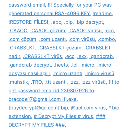
password email
,
!!! Specially for your PC was
generated personal RSA-4096 KEY
,
!readme
,
!RESTORE_FİLES!
,
.abc
,
.bip
,
.bip decrypt
,
.CAAOC
,
.CAAOC çözüm
,
.CAAOC virüsü
,
.ccc
,
.com çözüm
,
.com uzantı
,
.com virüsü
,
.combo
,
.CRABSLKT
,
.CRABSLKT çözüm
,
.CRABSLKT
nedir
,
.CRABSLKT virüs
,
.ecc
,
.exx
,
.gandcrab
,
.gandcrab decrypt
,
.heets
,
.lol
,
.micro
,
.micro
dosyası nasıl açılır
,
.micro uzantı
,
.micro virüsü
,
.muhstik
,
.TRO
,
.ttt uzantı
,
.zzz
,
.zzz virüsü
,
(!! to
get password email id 239807926 to
bracode17@gmail.com !!).exe
,
[buydecrypt@qq.com].bip
,
@aol.com virüs
,
*.bip
extension
,
# Decrypt My Files # virus
,
###
DECRYPT MY FILES ###
,