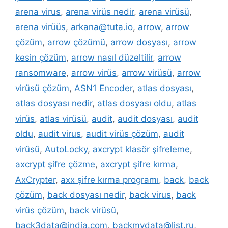
arena virus
,
arena virüs nedir
,
arena virüsü
,
arena virüüs
,
arkana@tuta.io
,
arrow
,
arrow
çözüm
,
arrow çözümü
,
arrow dosyası
,
arrow
kesin çözüm
,
arrow nasıl düzeltilir
,
arrow
ransomware
,
arrow virüs
,
arrow virüsü
,
arrow
virüsü çözüm
,
ASN1 Encoder
,
atlas dosyası
,
atlas dosyası nedir
,
atlas dosyası oldu
,
atlas
virüs
,
atlas virüsü
,
audit
,
audit dosyası
,
audit
oldu
,
audit virus
,
audit virüs çözüm
,
audit
virüsü
,
AutoLocky
,
axcrypt klasör şifreleme
,
axcrypt şifre çözme
,
axcrypt şifre kırma
,
AxCrypter
,
axx şifre kırma programı
,
back
,
back
çözüm
,
back dosyası nedir
,
back virus
,
back
virüs çözüm
,
back virüsü
,
back3data@india.com
,
backmydata@list.ru
,