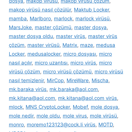
dosya
,
makop virüsü
,
makop virüsü çözüm
,
makop virüsü nasıl çözülür
,
Maktub Locker
,
mamba
,
Marlboro
,
marlock
,
marlock virüsü
,
MarsJoke
,
master çözümü
,
master dosya
,
master dosya oldu
,
master virüs
,
master virüs
çözüm
,
master virüsü
,
Matrix
,
maze
,
medusa
Locker
,
medusalocker
,
micro dosyası
,
micro
nasıl açılır
,
micro uzantısı
,
micro virüs
,
micro
virüsü çözüm
,
micro virüsü çözümü
,
micro virüsü
nasıl temizlenir
,
MirCop
,
MireWare
,
Mischa
,
mk.baraka virüs
,
mk.baraka@aol.com
,
mk.kitana@aol.com
,
mk.kitana@aol.com virüs
,
mlock
,
MNS CryptoLocker
,
Mobef
,
mole dosya
,
mole nedir
,
mole oldu
,
mole virus
,
mole virüsü
,
monro
,
moremo123123@cock.li virüs
,
MOTD
,