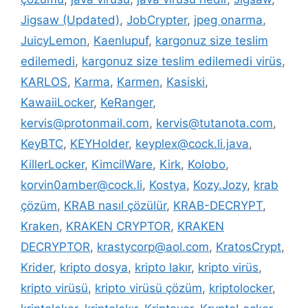
Jigsaw (Updated)
,
JobCrypter
,
jpeg onarma
,
JuicyLemon
,
Kaenlupuf
,
kargonuz size teslim
edilemedi
,
kargonuz size teslim edilemedi virüs
,
KARLOS
,
Karma
,
Karmen
,
Kasiski
,
KawaiiLocker
,
KeRanger
,
kervis@protonmail.com
,
kervis@tutanota.com
,
KeyBTC
,
KEYHolder
,
keyplex@cock.li.java
,
KillerLocker
,
KimcilWare
,
Kirk
,
Kolobo
,
korvin0amber@cock.li
,
Kostya
,
Kozy.Jozy
,
krab
çözüm
,
KRAB nasıl çözülür
,
KRAB-DECRYPT
,
Kraken
,
KRAKEN CRYPTOR
,
KRAKEN
DECRYPTOR
,
krastycorp@aol.com
,
KratosCrypt
,
Krider
,
kripto dosya
,
kripto lakır
,
kripto virüs
,
kripto virüsü
,
kripto virüsü çözüm
,
kriptolocker
,