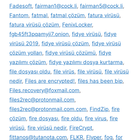
Fadesoft
,
fairman1@cock.li
,
fairman5@cock.li
,
Fantom
,
fatmal
,
fatmal çözüm
,
fatura virüsü
,
fatura virüsü çözüm
,
FenixLocker
,
fgb45ft3pqamyji7.onion
,
fidye virüsü
,
fidye
virüsü 2019
,
fidye virüsü çözüm
,
fidye virüsü
çözüm yolları
,
fidye virüsü çözümü
,
fidye
yazılımı çözüm
,
fidye yazılımı dosya kurtarma
,
file dosyası oldu
,
file virüs
,
file virüsü
,
file virüsü
nedir
,
Files are encrypted!
,
files has been bip
,
Files.recovery@foxmail.com
,
files2rec@protonmail.com
,
files2rec@protonmail.com.com
,
FindZip
,
fire
çözüm
,
fire dosyası
,
fire oldu
,
fire virus
,
fire
virüsü
,
fire virüsü nedir
,
FireCrypt
,
fittanos@tutanota.com
,
FLKR
,
Flyper
,
fog
,
for