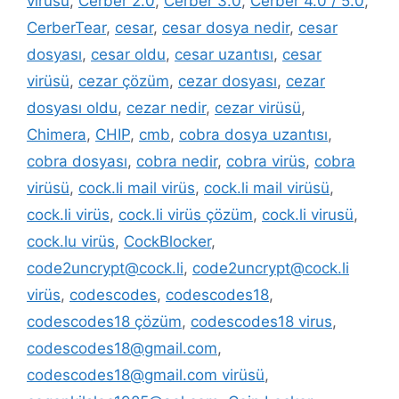
virüsü
,
Cerber 2.0
,
Cerber 3.0
,
Cerber 4.0 / 5.0
,
CerberTear
,
cesar
,
cesar dosya nedir
,
cesar
dosyası
,
cesar oldu
,
cesar uzantısı
,
cesar
virüsü
,
cezar çözüm
,
cezar dosyası
,
cezar
dosyası oldu
,
cezar nedir
,
cezar virüsü
,
Chimera
,
CHIP
,
cmb
,
cobra dosya uzantısı
,
cobra dosyası
,
cobra nedir
,
cobra virüs
,
cobra
virüsü
,
cock.li mail virüs
,
cock.li mail virüsü
,
cock.li virüs
,
cock.li virüs çözüm
,
cock.li virusü
,
cock.lu virüs
,
CockBlocker
,
code2uncrypt@cock.li
,
code2uncrypt@cock.li
virüs
,
codescodes
,
codescodes18
,
codescodes18 çözüm
,
codescodes18 virus
,
codescodes18@gmail.com
,
codescodes18@gmail.com virüsü
,