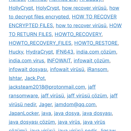
HollyCrypt
,
HolyCrypt
,
how recover virüsü
,
how
to decrypt files encrypted
,
HOW TO RECOVER
ENCRYPTED FILES
,
how to recover virüsü
,
HOW
TO RETURN FILES
,
HOWTO_RECOVERY
,
HOWTO_RECOVERY_FILES
,
HOWTO_RESTORE
,
Hucky
,
HydraCrypt
,
IFN643
,
india.com çözüm
,
india.com virus
,
INFOWAIT
,
infowait çözüm
,
infowait dosyası
,
infowait virüsü
,
iRansom
,
Ishtar
,
Jack.Pot
,
jacksteam2018@protonmail.com
,
jaff
ransomware
,
jaff virüsü
,
jaff virüsü çözüm
,
jaff
virüsü nedir
,
Jager
,
jamdom@qq.com
,
JapanLocker
,
java
,
java dosya
,
java dosyası
,
java dosyası çözüm
,
java virüs
,
java virüs
çözümü
,
java virüsü
,
java virüsü nedir
,
Jigsaw
,