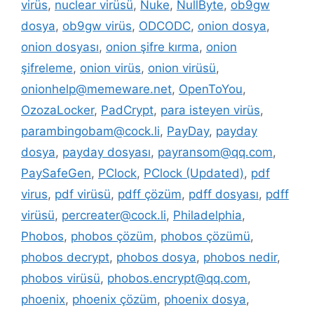
virüs
,
nuclear virüsü
,
Nuke
,
NullByte
,
ob9gw
dosya
,
ob9gw virüs
,
ODCODC
,
onion dosya
,
onion dosyası
,
onion şifre kırma
,
onion
şifreleme
,
onion virüs
,
onion virüsü
,
onionhelp@memeware.net
,
OpenToYou
,
OzozaLocker
,
PadCrypt
,
para isteyen virüs
,
parambingobam@cock.li
,
PayDay
,
payday
dosya
,
payday dosyası
,
payransom@qq.com
,
PaySafeGen
,
PClock
,
PClock (Updated)
,
pdf
virus
,
pdf virüsü
,
pdff çözüm
,
pdff dosyası
,
pdff
virüsü
,
percreater@cock.li
,
Philadelphia
,
Phobos
,
phobos çözüm
,
phobos çözümü
,
phobos decrypt
,
phobos dosya
,
phobos nedir
,
phobos virüsü
,
phobos.encrypt@qq.com
,
phoenix
,
phoenix çözüm
,
phoenix dosya
,