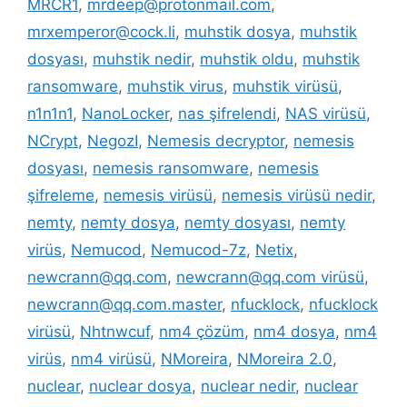
MRCR1
,
mrdeep@protonmail.com
,
mrxemperor@cock.li
,
muhstik dosya
,
muhstik
dosyası
,
muhstik nedir
,
muhstik oldu
,
muhstik
ransomware
,
muhstik virus
,
muhstik virüsü
,
n1n1n1
,
NanoLocker
,
nas şifrelendi
,
NAS virüsü
,
NCrypt
,
NegozI
,
Nemesis decryptor
,
nemesis
dosyası
,
nemesis ransomware
,
nemesis
şifreleme
,
nemesis virüsü
,
nemesis virüsü nedir
,
nemty
,
nemty dosya
,
nemty dosyası
,
nemty
virüs
,
Nemucod
,
Nemucod-7z
,
Netix
,
newcrann@qq.com
,
newcrann@qq.com virüsü
,
newcrann@qq.com.master
,
nfucklock
,
nfucklock
virüsü
,
Nhtnwcuf
,
nm4 çözüm
,
nm4 dosya
,
nm4
virüs
,
nm4 virüsü
,
NMoreira
,
NMoreira 2.0
,
nuclear
,
nuclear dosya
,
nuclear nedir
,
nuclear