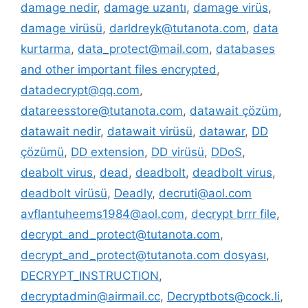
damage nedir
,
damage uzantı
,
damage virüs
,
damage virüsü
,
darldreyk@tutanota.com
,
data
kurtarma
,
data_protect@mail.com
,
databases
and other important files encrypted
,
datadecrypt@qq.com
,
datareesstore@tutanota.com
,
datawait çözüm
,
datawait nedir
,
datawait virüsü
,
datawar
,
DD
çözümü
,
DD extension
,
DD virüsü
,
DDoS
,
deabolt virus
,
dead
,
deadbolt
,
deadbolt virus
,
deadbolt virüsü
,
Deadly
,
decruti@aol.com
avflantuheems1984@aol.com
,
decrypt brrr file
,
decrypt_and_protect@tutanota.com
,
decrypt_and_protect@tutanota.com dosyası
,
DECRYPT_INSTRUCTION
,
decryptadmin@airmail.cc
,
Decryptbots@cock.li
,