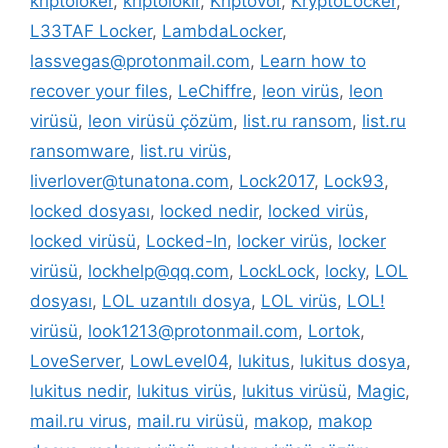
kriptoloker
,
kriptolokır
,
Kriptovor
,
KryptoLocker
,
L33TAF Locker
,
LambdaLocker
,
lassvegas@protonmail.com
,
Learn how to
recover your files
,
LeChiffre
,
leon virüs
,
leon
virüsü
,
leon virüsü çözüm
,
list.ru ransom
,
list.ru
ransomware
,
list.ru virüs
,
liverlover@tunatona.com
,
Lock2017
,
Lock93
,
locked dosyası
,
locked nedir
,
locked virüs
,
locked virüsü
,
Locked-In
,
locker virüs
,
locker
virüsü
,
lockhelp@qq.com
,
LockLock
,
locky
,
LOL
dosyası
,
LOL uzantılı dosya
,
LOL virüs
,
LOL!
virüsü
,
look1213@protonmail.com
,
Lortok
,
LoveServer
,
LowLevel04
,
lukitus
,
lukitus dosya
,
lukitus nedir
,
lukitus virüs
,
lukitus virüsü
,
Magic
,
mail.ru virus
,
mail.ru virüsü
,
makop
,
makop