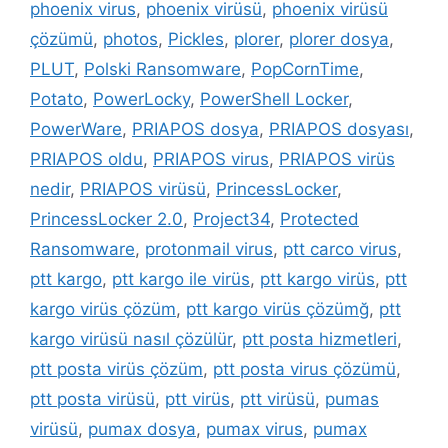
phoenix virus
,
phoenix virüsü
,
phoenix virüsü
çözümü
,
photos
,
Pickles
,
plorer
,
plorer dosya
,
PLUT
,
Polski Ransomware
,
PopCornTime
,
Potato
,
PowerLocky
,
PowerShell Locker
,
PowerWare
,
PRIAPOS dosya
,
PRIAPOS dosyası
,
PRIAPOS oldu
,
PRIAPOS virus
,
PRIAPOS virüs
nedir
,
PRIAPOS virüsü
,
PrincessLocker
,
PrincessLocker 2.0
,
Project34
,
Protected
Ransomware
,
protonmail virus
,
ptt carco virus
,
ptt kargo
,
ptt kargo ile virüs
,
ptt kargo virüs
,
ptt
kargo virüs çözüm
,
ptt kargo virüs çözümğ
,
ptt
kargo virüsü nasıl çözülür
,
ptt posta hizmetleri
,
ptt posta virüs çözüm
,
ptt posta virus çözümü
,
ptt posta virüsü
,
ptt virüs
,
ptt virüsü
,
pumas
virüsü
,
pumax dosya
,
pumax virus
,
pumax