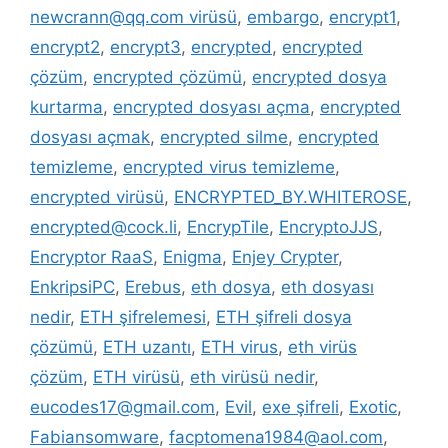
newcrann@qq.com virüsü
,
embargo
,
encrypt1
,
encrypt2
,
encrypt3
,
encrypted
,
encrypted
çözüm
,
encrypted çözümü
,
encrypted dosya
kurtarma
,
encrypted dosyası açma
,
encrypted
dosyası açmak
,
encrypted silme
,
encrypted
temizleme
,
encrypted virus temizleme
,
encrypted virüsü
,
ENCRYPTED_BY.WHITEROSE
,
encrypted@cock.li
,
EncrypTile
,
EncryptoJJS
,
Encryptor RaaS
,
Enigma
,
Enjey Crypter
,
EnkripsiPC
,
Erebus
,
eth dosya
,
eth dosyası
nedir
,
ETH şifrelemesi
,
ETH şifreli dosya
çözümü
,
ETH uzantı
,
ETH virus
,
eth virüs
çözüm
,
ETH virüsü
,
eth virüsü nedir
,
eucodes17@gmail.com
,
Evil
,
exe şifreli
,
Exotic
,
Fabiansomware
,
facptomena1984@aol.com
,