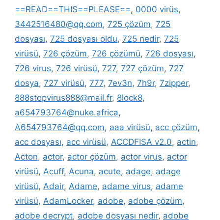
==READ==THIS==PLEASE==
,
0000 virüs
,
3442516480@qq.com
,
725 çözüm
,
725
dosyası
,
725 dosyası oldu
,
725 nedir
,
725
virüsü
,
726 çözüm
,
726 çözümü
,
726 dosyası
,
726 virus
,
726 virüsü
,
727
,
727 çözüm
,
727
dosya
,
727 virüsü
,
777
,
7ev3n
,
7h9r
,
7zipper
,
888stopvirus888@mail.fr
,
8lock8
,
a654793764@nuke.africa
,
A654793764@qq.com
,
aaa virüsü
,
acc çözüm
,
acc dosyası
,
acc virüsü
,
ACCDFISA v2.0
,
actin
,
Acton
,
actor
,
actor çözüm
,
actor virus
,
actor
virüsü
,
Acuff
,
Acuna
,
acute
,
adage
,
adage
virüsü
,
Adair
,
Adame
,
adame virus
,
adame
virüsü
,
AdamLocker
,
adobe
,
adobe çözüm
,
adobe decrypt
,
adobe dosyası nedir
,
adobe