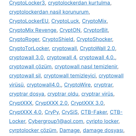
CryptoLocker3
,
cryptolockerdan kurtulma
,
cryptolockerdan nasil korunurum
,
CryptoLockerEU
,
CryptoLuck
,
CryptoMix
,
CryptoMix Revenge
,
CryptON
,
CryptorBit
,
CryptoRoger
,
CryptoShield
,
CryptoShocker
,
CryptoTorLocker
,
cryptowall
,
CryptoWall 2.0
,
cryptowall 3.0
,
cryptowall 4
,
cryptowall 4.0.
,
cryptowall çözüm
,
cryptowall nasıl temizlenir
,
cryptowall sil
,
cryptowall temizleyici
,
cryptowall
virüsü
,
cryptowall4.0.
,
CryptoWire
,
cryptrar
,
cryptrar dosya
,
cryptrar oldu
,
cryptrar virüs
,
CryptXXX
,
CryptXXX 2.0
,
CryptXXX 3.0
,
CryptXXX 4.0
,
CryPy
,
CrySiS
,
CTB-Faker
,
CTB-
Locker
,
Cybergroup1@aol.com
,
cyripto locker
,
cyrptolocker çözüm
,
Damage
,
damage dosyası
,