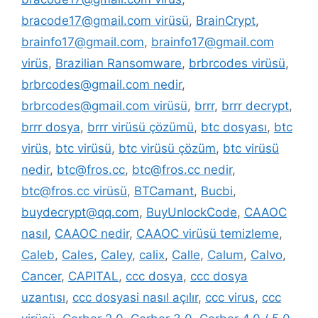
bracode17@gmail.com virüsü
,
BrainCrypt
,
brainfo17@gmail.com
,
brainfo17@gmail.com
virüs
,
Brazilian Ransomware
,
brbrcodes virüsü
,
brbrcodes@gmail.com nedir
,
brbrcodes@gmail.com virüsü
,
brrr
,
brrr decrypt
,
brrr dosya
,
brrr virüsü çözümü
,
btc dosyası
,
btc
virüs
,
btc virüsü
,
btc virüsü çözüm
,
btc virüsü
nedir
,
btc@fros.cc
,
btc@fros.cc nedir
,
btc@fros.cc virüsü
,
BTCamant
,
Bucbi
,
buydecrypt@qq.com
,
BuyUnlockCode
,
CAAOC
nasıl
,
CAAOC nedir
,
CAAOC virüsü temizleme
,
Caleb
,
Cales
,
Caley
,
calix
,
Calle
,
Calum
,
Calvo
,
Cancer
,
CAPITAL
,
ccc dosya
,
ccc dosya
uzantısı
,
ccc dosyasi nasıl açılır
,
ccc virus
,
ccc