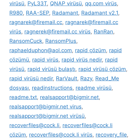
virüsü
,
PyL33T
,
QNAP virüsü
,
qq.com virüs
,
R980
,
RAA-SEP
,
Radamant
,
Radamant v2.1
,
ragnarek@firemail.cc
,
ragnarek@firemail.cc
virüs
,
ragnerek@firemail.cc virüs
,
RanRan
,
RansomCuck
,
RansomPlus
,
raphaelduphon@aol.com
,
rapid çözüm
,
rapid
çözümü
,
rapid virüs
,
rapid virüs nedir
,
rapid
virüsü
,
rapid virüsü bulaştı
,
rapid virüsü çözüm
,
rapid virüsü nedir
,
RarVault
,
Razy
,
Read_Me
dosyası
,
readinstructions
,
readme virüsü
,
readme.txt
,
realsapport@bigmir.net
,
realsapport@bigmir.net virus
,
realsapport@bigmir.net virüsü
,
recoverfiles@cock.li
,
recoverfiles@cock.li
çözüm
,
recoverfiles@cock.li virüs
,
recovery_file
,