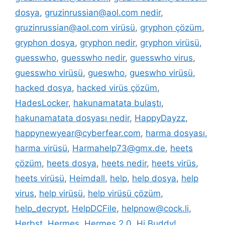
dosya
,
gruzinrussian@aol.com nedir
,
gruzinrussian@aol.com virüsü
,
gryphon çözüm
,
gryphon dosya
,
gryphon nedir
,
gryphon virüsü
,
guesswho
,
guesswho nedir
,
guesswho virus
,
guesswho virüsü
,
gueswho
,
gueswho virüsü
,
hacked dosya
,
hacked virüs çözüm
,
HadesLocker
,
hakunamatata bulaştı
,
hakunamatata dosyası nedir
,
HappyDayzz
,
happynewyear@cyberfear.com
,
harma dosyası
,
harma virüsü
,
Harmahelp73@gmx.de
,
heets
çözüm
,
heets dosya
,
heets nedir
,
heets virüs
,
heets virüsü
,
Heimdall
,
help
,
help dosya
,
help
virus
,
help virüsü
,
help virüsü çözüm
,
help_decrypt
,
HelpDCFile
,
helpnow@cock.li
,
Herbst
,
Hermes
,
Hermes 2.0
,
Hi Buddy!
,