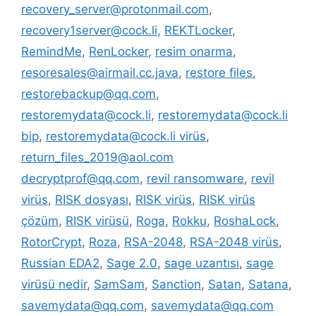
recovery_server@protonmail.com
,
recovery1server@cock.li
,
REKTLocker
,
RemindMe
,
RenLocker
,
resim onarma
,
resoresales@airmail.cc.java
,
restore files
,
restorebackup@qq.com
,
restoremydata@cock.li
,
restoremydata@cock.li
bip
,
restoremydata@cock.li virüs
,
return_files_2019@aol.com
decryptprof@qq.com
,
revil ransomware
,
revil
virüs
,
RISK dosyası
,
RISK virüs
,
RISK virüs
çözüm
,
RISK virüsü
,
Roga
,
Rokku
,
RoshaLock
,
RotorCrypt
,
Roza
,
RSA-2048
,
RSA-2048 virüs
,
Russian EDA2
,
Sage 2.0
,
sage uzantısı
,
sage
virüsü nedir
,
SamSam
,
Sanction
,
Satan
,
Satana
,
savemydata@qq.com
,
savemydata@qq.com