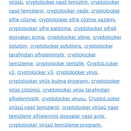
virüsü
,
cryptolocker nasil temizlnir
,
cryptolocker
nasıl temizlenir
,
cryptolocker nedir
,
cryptolocker
şifre çözme
,
cryptolocker şifre çözme yazılımı
,
cryptolocker şifre kaldırma
,
cryptolocker şifreli
dosyaları açma
,
cryptolocker silme
,
cryptolocker
solution
,
cryptolocker solutions
,
cryptolocker
tarafindan şifrelenmiştir
,
cryptolocker
temizleme
,
cryptolocker temizlik
,
CryptoLocker
v2
,
cryptolocker v3
,
cryptolocker virus
,
cryptolocker virüs bulma programı
,
cryptolocker
virüs çözümü
,
cryptolocker virüs tarafından
şifrelenmiştir
,
cryptolocker virusu
,
CryptoLocker
virüsü nasıl temizlenir
,
cryptolocker virüsü nasıl
temizlenir şifrelenmiş dosyalar nasıl açılır
,
cryptolocker virüsü temizleme programı
,