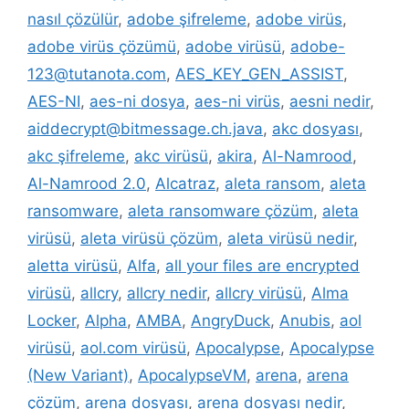
nasıl çözülür
,
adobe şifreleme
,
adobe virüs
,
adobe virüs çözümü
,
adobe virüsü
,
adobe-
123@tutanota.com
,
AES_KEY_GEN_ASSIST
,
AES-NI
,
aes-ni dosya
,
aes-ni virüs
,
aesni nedir
,
aiddecrypt@bitmessage.ch.java
,
akc dosyası
,
akc şifreleme
,
akc virüsü
,
akira
,
Al-Namrood
,
Al-Namrood 2.0
,
Alcatraz
,
aleta ransom
,
aleta
ransomware
,
aleta ransomware çözüm
,
aleta
virüsü
,
aleta virüsü çözüm
,
aleta virüsü nedir
,
aletta virüsü
,
Alfa
,
all your files are encrypted
virüsü
,
allcry
,
allcry nedir
,
allcry virüsü
,
Alma
Locker
,
Alpha
,
AMBA
,
AngryDuck
,
Anubis
,
aol
virüsü
,
aol.com virüsü
,
Apocalypse
,
Apocalypse
(New Variant)
,
ApocalypseVM
,
arena
,
arena
çözüm
,
arena dosyası
,
arena dosyası nedir
,