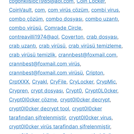
cogonkilsloc1985@aol.com
,
Coin Locker
,
CoinVault
,
com
,
com virüs çözüm
,
combi virus
,
combo çözüm
,
combo dosyası
,
combo uzantı
,
combo virüsü
,
Comrade Circle
,
contreavilli1974@aol
,
Coverton
,
crab dosyası
,
crab uzantı
,
crab virüsü
,
crab virüsü temizleme
,
crab virüsü temizlik
,
crannbest@foxmail.com
,
crannbest@foxmail.com virüs
,
crannbest@foxmail.com virüsü
,
Cripton
,
CrptXXX
,
Cryakl
,
CryFile
,
CryLocker
,
CrypMic
,
Crypren
,
crypt dosyası
,
Crypt0
,
Crypt0L0cker
,
Crypt0l0cker çözme
,
crypt0l0cker decrypt
,
crypt0l0cker decrypt tool
,
crypt0l0cker
tarafından şifrelenmiştir
,
crypt0l0cker virus
,
crypt0l0cker virüs tarafindan şifrelenmiştir
,