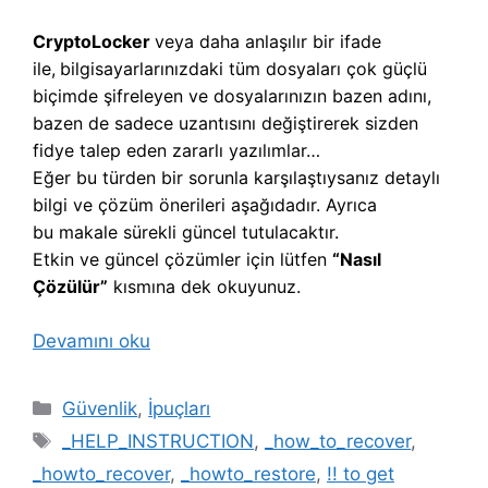
CryptoLocker
veya daha anlaşılır bir ifade
ile,
b
ilgisayarlarınızdaki tüm dosyaları çok güçlü
biçimde şifreleyen ve dosyalarınızın bazen adını,
bazen de sadece uzantısını değiştirerek sizden
fidye talep eden zararlı yazılımlar…
Eğer bu türden bir sorunla karşılaştıysanız detaylı
bilgi ve çözüm önerileri aşağıdadır. Ayrıca
bu makale sürekli güncel tutulacaktır.
Etkin ve güncel çözümler için lütfen
“Nasıl
Çözülür”
kısmına dek okuyunuz.
Devamını oku
Kategoriler
Güvenlik
,
İpuçları
Etiketler
_HELP_INSTRUCTION
,
_how_to_recover
,
_howto_recover
,
_howto_restore
,
!! to get