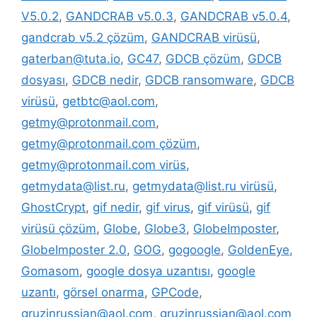
V5.0.2
,
GANDCRAB v5.0.3
,
GANDCRAB v5.0.4
,
gandcrab v5.2 çözüm
,
GANDCRAB virüsü
,
gaterban@tuta.io
,
GC47
,
GDCB çözüm
,
GDCB
dosyası
,
GDCB nedir
,
GDCB ransomware
,
GDCB
virüsü
,
getbtc@aol.com
,
getmy@protonmail.com
,
getmy@protonmail.com çözüm
,
getmy@protonmail.com virüs
,
getmydata@list.ru
,
getmydata@list.ru virüsü
,
GhostCrypt
,
gif nedir
,
gif virus
,
gif virüsü
,
gif
virüsü çözüm
,
Globe
,
Globe3
,
GlobeImposter
,
GlobeImposter 2.0
,
GOG
,
gogoogle
,
GoldenEye
,
Gomasom
,
google dosya uzantısı
,
google
uzantı
,
görsel onarma
,
GPCode
,
gruzinrussian@aol.com
,
gruzinrussian@aol.com