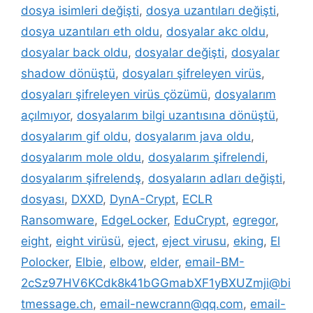
dosya isimleri değişti
,
dosya uzantıları değişti
,
dosya uzantıları eth oldu
,
dosyalar akc oldu
,
dosyalar back oldu
,
dosyalar değişti
,
dosyalar
shadow dönüştü
,
dosyaları şifreleyen virüs
,
dosyaları şifreleyen virüs çözümü
,
dosyalarım
açılmıyor
,
dosyalarım bilgi uzantısına dönüştü
,
dosyalarım gif oldu
,
dosyalarım java oldu
,
dosyalarım mole oldu
,
dosyalarım şifrelendi
,
dosyalarım şifrelendş
,
dosyaların adları değişti
,
dosyası
,
DXXD
,
DynA-Crypt
,
ECLR
Ransomware
,
EdgeLocker
,
EduCrypt
,
egregor
,
eight
,
eight virüsü
,
eject
,
eject virusu
,
eking
,
El
Polocker
,
Elbie
,
elbow
,
elder
,
email-BM-
2cSz97HV6KCdk8k41bGGmabXF1yBXUZmji@bi
tmessage.ch
,
email-newcrann@qq.com
,
email-