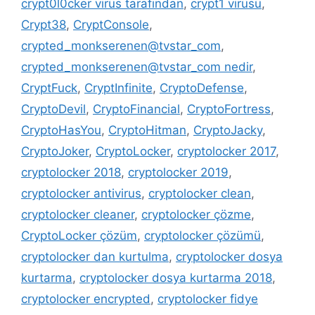
crypt0l0cker virüs tarafından
,
crypt1 virüsü
,
Crypt38
,
CryptConsole
,
crypted_monkserenen@tvstar_com
,
crypted_monkserenen@tvstar_com nedir
,
CryptFuck
,
CryptInfinite
,
CryptoDefense
,
CryptoDevil
,
CryptoFinancial
,
CryptoFortress
,
CryptoHasYou
,
CryptoHitman
,
CryptoJacky
,
CryptoJoker
,
CryptoLocker
,
cryptolocker 2017
,
cryptolocker 2018
,
cryptolocker 2019
,
cryptolocker antivirus
,
cryptolocker clean
,
cryptolocker cleaner
,
cryptolocker çözme
,
CryptoLocker çözüm
,
cryptolocker çözümü
,
cryptolocker dan kurtulma
,
cryptolocker dosya
kurtarma
,
cryptolocker dosya kurtarma 2018
,
cryptolocker encrypted
,
cryptolocker fidye