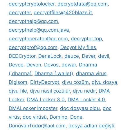
decryptcryptolocker
,
decryptdata@qq.com
,
decrypter
,
decryptfiles@420blaze.it
,
decrypthelp@qq.com
,
decrypthelp@qq.com.java
,
decryptoperator@qq.com
,
decryptor.top
,
decryptprof@qq.com
,
Decypt My files
,
DEDCryptor
,
DeriaLock
,
deuce
,
Dever
,
devil
,
Devoe
,
Devon
,
Devos
,
dewar
,
Dharma
(.dharma)
,
Dharma (.wallet)
,
dharma virus
,
Digisom
,
DirtyDecrypt
,
djvu çözüm
,
djvu dosya
,
djvu file
,
djvu nasıl çözülür
,
djvu nedir
,
DMA
Locker
,
DMA Locker 3.0
,
DMA Locker 4.0
,
DMALocker Imposter
,
doc dosyası oldu
,
doc
virüs
,
doc virüsü
,
Domino
,
Done
,
DonovanTudor@aol.com
,
dosya adları değişti
,