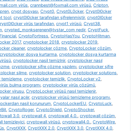
ail.com virüs
,
crannbest@foxmail.com virüsü
,
Cripton
,
pren
,
crypt dosyası
,
Crypt0
,
Crypt0L0cker
,
Crypt0l0cker
t tool
,
crypt0l0cker tarafından şifrelenmiştir
,
crypt0l0cker
rypt0l0cker virüs tarafından
,
crypt1 virüsü
,
Crypt38
,
m
,
crypted_monkserenen@tvstar_com nedir
,
CryptFuck
,
inancial
,
CryptoFortress
,
CryptoHasYou
,
CryptoHitman
,
locker 2017
,
cryptolocker 2018
,
cryptolocker 2019
,
ocker cleaner
,
cryptolocker çözme
,
CryptoLocker çözüm
,
cryptolocker dosya kurtarma
,
cryptolocker dosya kurtarma
virüsü
,
cryptolocker nasil temizlnir
,
cryptolocker nasıl
çözme
,
cryptolocker şifre çözme yazılımı
,
cryptolocker şifre
tolocker silme
,
cryptolocker solution
,
cryptolocker solutions
,
r temizleme
,
cryptolocker temizlik
,
CryptoLocker v2
,
virüs bulma programı
,
cryptolocker virüs çözümü
,
ocker virusu
,
CryptoLocker virüsü nasıl temizlenir
,
alar nasıl açılır
,
cryptolocker virüsü temizleme programı
,
lockerdan nasil korunurum
,
CryptoLockerEU
,
CryptoLuck
,
rBit
,
CryptoRoger
,
CryptoShield
,
CryptoShocker
,
towall 3.0
,
cryptowall 4
,
cryptowall 4.0.
,
cryptowall çözüm
,
l temizleyici
,
cryptowall virüsü
,
cryptowall4.0.
,
CryptoWire
,
rüs
,
CryptXXX
,
CryptXXX 2.0
,
CryptXXX 3.0
,
CryptXXX 4.0
,