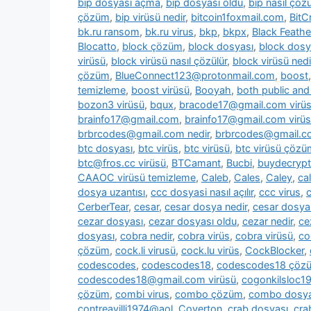
bip dosyası açma
,
bip dosyası oldu
,
bip nasıl çözü
çözüm
,
bip virüsü nedir
,
bitcoin1foxmail.com
,
BitC
bk.ru ransom
,
bk.ru virus
,
bkp
,
bkpx
,
Black Feathe
Blocatto
,
block çözüm
,
block dosyası
,
block dosy
virüsü
,
block virüsü nasıl çözülür
,
block virüsü nedi
çözüm
,
BlueConnect123@protonmail.com
,
boost
temizleme
,
boost virüsü
,
Booyah
,
both public and 
bozon3 virüsü
,
bqux
,
bracode17@gmail.com virü
brainfo17@gmail.com
,
brainfo17@gmail.com virüs
brbrcodes@gmail.com nedir
,
brbrcodes@gmail.co
btc dosyası
,
btc virüs
,
btc virüsü
,
btc virüsü çözü
btc@fros.cc virüsü
,
BTCamant
,
Bucbi
,
buydecryp
CAAOC virüsü temizleme
,
Caleb
,
Cales
,
Caley
,
cal
dosya uzantısı
,
ccc dosyasi nasıl açılır
,
ccc virus
,
c
CerberTear
,
cesar
,
cesar dosya nedir
,
cesar dosya
cezar dosyası
,
cezar dosyası oldu
,
cezar nedir
,
ce
dosyası
,
cobra nedir
,
cobra virüs
,
cobra virüsü
,
co
çözüm
,
cock.li virusü
,
cock.lu virüs
,
CockBlocker
,
codescodes
,
codescodes18
,
codescodes18 çöz
codescodes18@gmail.com virüsü
,
cogonkilsloc
çözüm
,
combi virus
,
combo çözüm
,
combo dosya
contreavilli1974@aol
,
Coverton
,
crab dosyası
,
cra