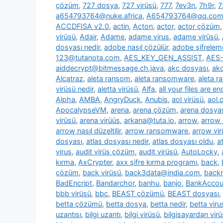
çözüm
,
727 dosya
,
727 virüsü
,
777
,
7ev3n
,
7h9r
,
7
a654793764@nuke.africa
,
A654793764@qq.co
ACCDFISA v2.0
,
actin
,
Acton
,
actor
,
actor çözüm
virüsü
,
Adair
,
Adame
,
adame virus
,
adame virüsü
,
dosyası nedir
,
adobe nasıl çözülür
,
adobe şifrelem
123@tutanota.com
,
AES_KEY_GEN_ASSIST
,
AES-
aiddecrypt@bitmessage.ch.java
,
akc dosyası
,
akc
Alcatraz
,
aleta ransom
,
aleta ransomware
,
aleta 
virüsü nedir
,
aletta virüsü
,
Alfa
,
all your files are e
Alpha
,
AMBA
,
AngryDuck
,
Anubis
,
aol virüsü
,
aol.
ApocalypseVM
,
arena
,
arena çözüm
,
arena dosya
virüsü
,
arena virüüs
,
arkana@tuta.io
,
arrow
,
arrow
arrow nasıl düzeltilir
,
arrow ransomware
,
arrow vir
dosyası
,
atlas dosyası nedir
,
atlas dosyası oldu
,
a
virus
,
audit virüs çözüm
,
audit virüsü
,
AutoLocky
,
kırma
,
AxCrypter
,
axx şifre kırma programı
,
back
,
çözüm
,
back virüsü
,
back3data@india.com
,
backm
BadEncript
,
Bandarchor
,
banhu
,
banjo
,
BankAcco
bbb virüsü
,
bbc
,
BEAST çözümü
,
BEAST dosyası
,
betta çözümü
,
betta dosya
,
betta nedir
,
betta viru
uzantısı
,
bilgi uzantı
,
bilgi virüsü
,
bilgisayardan vir