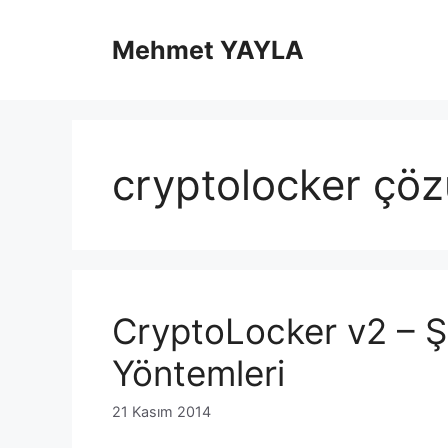
İçeriğe
atla
Mehmet YAYLA
cryptolocker çö
CryptoLocker v2 – Ş
Yöntemleri
21 Kasım 2014