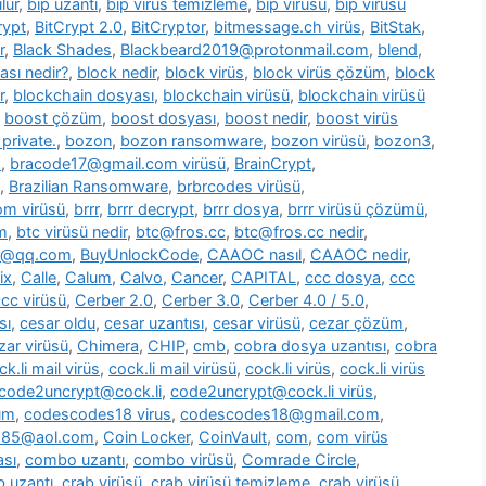
lür
,
bip uzantı
,
bip virüs temizleme
,
bip virüsü
,
bip virüsü
rypt
,
BitCrypt 2.0
,
BitCryptor
,
bitmessage.ch virüs
,
BitStak
,
r
,
Black Shades
,
Blackbeard2019@protonmail.com
,
blend
,
ası nedir?
,
block nedir
,
block virüs
,
block virüs çözüm
,
block
r
,
blockchain dosyası
,
blockchain virüsü
,
blockchain virüsü
,
boost çözüm
,
boost dosyası
,
boost nedir
,
boost virüs
private.
,
bozon
,
bozon ransomware
,
bozon virüsü
,
bozon3
,
s
,
bracode17@gmail.com virüsü
,
BrainCrypt
,
,
Brazilian Ransomware
,
brbrcodes virüsü
,
m virüsü
,
brrr
,
brrr decrypt
,
brrr dosya
,
brrr virüsü çözümü
,
m
,
btc virüsü nedir
,
btc@fros.cc
,
btc@fros.cc nedir
,
t@qq.com
,
BuyUnlockCode
,
CAAOC nasıl
,
CAAOC nedir
,
ix
,
Calle
,
Calum
,
Calvo
,
Cancer
,
CAPITAL
,
ccc dosya
,
ccc
cc virüsü
,
Cerber 2.0
,
Cerber 3.0
,
Cerber 4.0 / 5.0
,
sı
,
cesar oldu
,
cesar uzantısı
,
cesar virüsü
,
cezar çözüm
,
zar virüsü
,
Chimera
,
CHIP
,
cmb
,
cobra dosya uzantısı
,
cobra
ck.li mail virüs
,
cock.li mail virüsü
,
cock.li virüs
,
cock.li virüs
code2uncrypt@cock.li
,
code2uncrypt@cock.li virüs
,
üm
,
codescodes18 virus
,
codescodes18@gmail.com
,
1985@aol.com
,
Coin Locker
,
CoinVault
,
com
,
com virüs
sı
,
combo uzantı
,
combo virüsü
,
Comrade Circle
,
b uzantı
,
crab virüsü
,
crab virüsü temizleme
,
crab virüsü