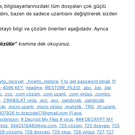
e,
b
ilgisayarlarınızdaki tüm dosyaları çok güçlü
dını, bazen de sadece uzantısını değiştirerek sizden
etaylı bilgi ve çözüm önerileri aşağıdadır. Ayrıca
Çözülür”
kısmına dek okuyunuz.
wto_recover
,
_howto_restore
,
!! to get password email
,
!!!
SA-4096 KEY
,
!readme
,
!RESTORE_FİLES!
,
.abc
,
.bip
,
.bip
ü
,
.ccc
,
.com çözüm
,
.com uzantı
,
.com virüsü
,
.combo
,
,
.CRABSLKT virüs
,
.ecc
,
.exx
,
.gandcrab
,
.gandcrab
lır
,
.micro uzantı
,
.micro virüsü
,
.muhstik
,
.TRO
,
.ttt uzantı
,
39807926 to bracode17@gmail.com !!).exe
,
 extension
,
# Decrypt My Files # virus
,
### DECRYPT MY
irüs
,
3442516480@qq.com
,
725 çözüm
,
725 dosyası
,
725
26 çözümü
,
726 dosyası
,
726 virus
,
726 virüsü
,
727
,
727