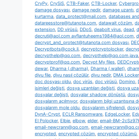
CryPy
,
CrySiS
,
CTB-Faker
,
CTB-Locker
,
Cybergr
damage dosyası
,
damage nedir
,
damage uzantı
,
d
kurtarma
,
data_protect@mail.com
,
databases and 
datareesstore@tutanota.com
,
datawait çözüm
,
da
extension
,
DD virüsü
,
DDoS
,
deabolt virus
,
dead
,
d
decruti@aol.com avflantuheems1984@aol.com
,
d
decrypt_and_protect@tutanota.com dosyası
,
DE
Decryptbots@cock.li
,
decryptcryptolocker
,
decry
decrypthelp@qq.com
,
decrypthelp@qq.com.java
decryptprof@qq.com
,
Decypt My files
,
DEDCrypt
dewar
,
Dharma (.dharma)
,
Dharma (.wallet)
,
dharm
djvu file
,
djvu nasıl çözülür
,
djvu nedir
,
DMA Locker
doc dosyası oldu
,
doc virüs
,
doc virüsü
,
Domino
,
isimleri değişti
,
dosya uzantıları değişti
,
dosya uzan
dosyalar değişti
,
dosyalar shadow dönüştü
,
dosya
dosyalarım açılmıyor
,
dosyalarım bilgi uzantısına 
dosyalarım mole oldu
,
dosyalarım şifrelendi
,
dosya
DynA-Crypt
,
ECLR Ransomware
,
EdgeLocker
,
Ed
El Polocker
,
Elbie
,
elbow
,
elder
,
email-BM-2cSz9
email-newcrann@qq.com
,
email-newcrann@qq.co
encrypted
,
encrypted çözüm
,
encrypted çözümü
,