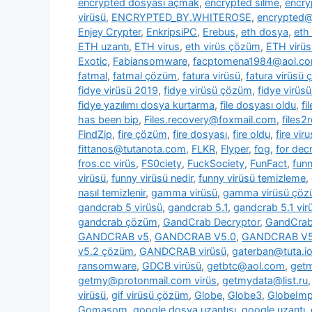
encrypted dosyası açmak
,
encrypted silme
,
encry
virüsü
,
ENCRYPTED_BY.WHITEROSE
,
encrypted@
Enjey Crypter
,
EnkripsiPC
,
Erebus
,
eth dosya
,
eth
ETH uzantı
,
ETH virus
,
eth virüs çözüm
,
ETH virüs
Exotic
,
Fabiansomware
,
facptomena1984@aol.c
fatmal
,
fatmal çözüm
,
fatura virüsü
,
fatura virüsü
fidye virüsü 2019
,
fidye virüsü çözüm
,
fidye virüs
fidye yazılımı dosya kurtarma
,
file dosyası oldu
,
fi
has been bip
,
Files.recovery@foxmail.com
,
files
FindZip
,
fire çözüm
,
fire dosyası
,
fire oldu
,
fire viru
fittanos@tutanota.com
,
FLKR
,
Flyper
,
fog
,
for dec
fros.cc virüs
,
FS0ciety
,
FuckSociety
,
FunFact
,
fun
virüsü
,
funny virüsü nedir
,
funny virüsü temizleme
,
nasıl temizlenir
,
gamma virüsü
,
gamma virüsü çö
gandcrab 5 virüsü
,
gandcrab 5.1
,
gandcrab 5.1 vir
gandcrab çözüm
,
GandCrab Decryptor
,
GandCrab 
GANDCRAB v5
,
GANDCRAB V5.0
,
GANDCRAB V5
v5.2 çözüm
,
GANDCRAB virüsü
,
gaterban@tuta.i
ransomware
,
GDCB virüsü
,
getbtc@aol.com
,
get
getmy@protonmail.com virüs
,
getmydata@list.ru
virüsü
,
gif virüsü çözüm
,
Globe
,
Globe3
,
GlobeImp
Gomasom
,
google dosya uzantısı
,
google uzantı
,