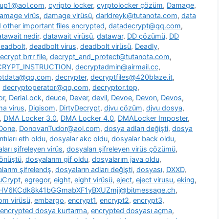
oup1@aol.com
,
cyripto locker
,
cyrptolocker çözüm
,
Damage
,
amage virüs
,
damage virüsü
,
darldreyk@tutanota.com
,
data
other important files encrypted
,
datadecrypt@qq.com
,
tawait nedir
,
datawait virüsü
,
datawar
,
DD çözümü
,
DD
eadbolt
,
deadbolt virus
,
deadbolt virüsü
,
Deadly
,
ecrypt brrr file
,
decrypt_and_protect@tutanota.com
,
CRYPT_INSTRUCTION
,
decryptadmin@airmail.cc
,
ptdata@qq.com
,
decrypter
,
decryptfiles@420blaze.it
,
,
decryptoperator@qq.com
,
decryptor.top
,
or
,
DeriaLock
,
deuce
,
Dever
,
devil
,
Devoe
,
Devon
,
Devos
,
a virus
,
Digisom
,
DirtyDecrypt
,
djvu çözüm
,
djvu dosya
,
,
DMA Locker 3.0
,
DMA Locker 4.0
,
DMALocker Imposter
,
Done
,
DonovanTudor@aol.com
,
dosya adları değişti
,
dosya
tıları eth oldu
,
dosyalar akc oldu
,
dosyalar back oldu
,
ları şifreleyen virüs
,
dosyaları şifreleyen virüs çözümü
,
dönüştü
,
dosyalarım gif oldu
,
dosyalarım java oldu
,
larım şifrelendş
,
dosyaların adları değişti
,
dosyası
,
DXXD
,
uCrypt
,
egregor
,
eight
,
eight virüsü
,
eject
,
eject virusu
,
eking
,
7HV6KCdk8k41bGGmabXF1yBXUZmji@bitmessage.ch
,
m virüsü
,
embargo
,
encrypt1
,
encrypt2
,
encrypt3
,
encrypted dosya kurtarma
,
encrypted dosyası açma
,