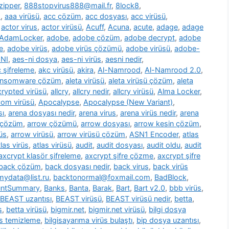
zipper
,
888stopvirus888@mail.fr
,
8lock8
,
m
,
aaa virüsü
,
acc çözüm
,
acc dosyası
,
acc virüsü
,
,
actor virus
,
actor virüsü
,
Acuff
,
Acuna
,
acute
,
adage
,
adage
AdamLocker
,
adobe
,
adobe çözüm
,
adobe decrypt
,
adobe
e
,
adobe virüs
,
adobe virüs çözümü
,
adobe virüsü
,
adobe-
NI
,
aes-ni dosya
,
aes-ni virüs
,
aesni nedir
,
 şifreleme
,
akc virüsü
,
akira
,
Al-Namrood
,
Al-Namrood 2.0
,
ransomware çözüm
,
aleta virüsü
,
aleta virüsü çözüm
,
aleta
ncrypted virüsü
,
allcry
,
allcry nedir
,
allcry virüsü
,
Alma Locker
,
com virüsü
,
Apocalypse
,
Apocalypse (New Variant)
,
sı
,
arena dosyası nedir
,
arena virus
,
arena virüs nedir
,
arena
 çözüm
,
arrow çözümü
,
arrow dosyası
,
arrow kesin çözüm
,
üs
,
arrow virüsü
,
arrow virüsü çözüm
,
ASN1 Encoder
,
atlas
tlas virüs
,
atlas virüsü
,
audit
,
audit dosyası
,
audit oldu
,
audit
axcrypt klasör şifreleme
,
axcrypt şifre çözme
,
axcrypt şifre
back çözüm
,
back dosyası nedir
,
back virus
,
back virüs
ydata@list.ru
,
backtonormal@foxmail.com
,
BadBlock
,
untSummary
,
Banks
,
Banta
,
Barak
,
Bart
,
Bart v2.0
,
bbb virüs
,
BEAST uzantısı
,
BEAST virüsü
,
BEAST virüsü nedir
,
betta
,
s
,
betta virüsü
,
bigmir.net
,
bigmir.net virüsü
,
bilgi dosya
üs temizleme
,
bilgisayarıma virüs bulaştı
,
bip dosya uzantısı
,