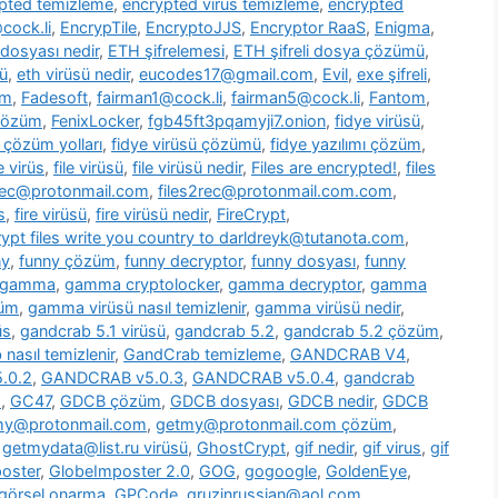
pted temizleme
,
encrypted virus temizleme
,
encrypted
cock.li
,
EncrypTile
,
EncryptoJJS
,
Encryptor RaaS
,
Enigma
,
 dosyası nedir
,
ETH şifrelemesi
,
ETH şifreli dosya çözümü
,
ü
,
eth virüsü nedir
,
eucodes17@gmail.com
,
Evil
,
exe şifreli
,
om
,
Fadesoft
,
fairman1@cock.li
,
fairman5@cock.li
,
Fantom
,
 çözüm
,
FenixLocker
,
fgb45ft3pqamyji7.onion
,
fidye virüsü
,
ü çözüm yolları
,
fidye virüsü çözümü
,
fidye yazılımı çözüm
,
le virüs
,
file virüsü
,
file virüsü nedir
,
Files are encrypted!
,
files
2rec@protonmail.com
,
files2rec@protonmail.com.com
,
s
,
fire virüsü
,
fire virüsü nedir
,
FireCrypt
,
rypt files write you country to darldreyk@tutanota.com
,
ny
,
funny çözüm
,
funny decryptor
,
funny dosyası
,
funny
gamma
,
gamma cryptolocker
,
gamma decryptor
,
gamma
züm
,
gamma virüsü nasıl temizlenir
,
gamma virüsü nedir
,
üs
,
gandcrab 5.1 virüsü
,
gandcrab 5.2
,
gandcrab 5.2 çözüm
,
nasıl temizlenir
,
GandCrab temizleme
,
GANDCRAB V4
,
.0.2
,
GANDCRAB v5.0.3
,
GANDCRAB v5.0.4
,
gandcrab
o
,
GC47
,
GDCB çözüm
,
GDCB dosyası
,
GDCB nedir
,
GDCB
my@protonmail.com
,
getmy@protonmail.com çözüm
,
,
getmydata@list.ru virüsü
,
GhostCrypt
,
gif nedir
,
gif virus
,
gif
oster
,
GlobeImposter 2.0
,
GOG
,
gogoogle
,
GoldenEye
,
görsel onarma
,
GPCode
,
gruzinrussian@aol.com
,