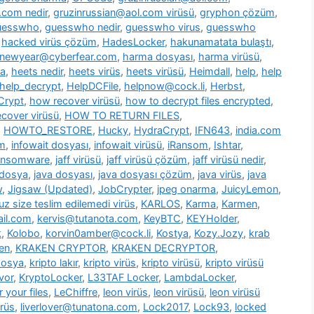
.com nedir
,
gruzinrussian@aol.com virüsü
,
gryphon çözüm
,
uesswho
,
guesswho nedir
,
guesswho virus
,
guesswho
,
hacked virüs çözüm
,
HadesLocker
,
hakunamatata bulaştı
,
newyear@cyberfear.com
,
harma dosyası
,
harma virüsü
,
ya
,
heets nedir
,
heets virüs
,
heets virüsü
,
Heimdall
,
help
,
help
help_decrypt
,
HelpDCFile
,
helpnow@cock.li
,
Herbst
,
Crypt
,
how recover virüsü
,
how to decrypt files encrypted
,
cover virüsü
,
HOW TO RETURN FILES
,
,
HOWTO_RESTORE
,
Hucky
,
HydraCrypt
,
IFN643
,
india.com
üm
,
infowait dosyası
,
infowait virüsü
,
iRansom
,
Ishtar
,
ransomware
,
jaff virüsü
,
jaff virüsü çözüm
,
jaff virüsü nedir
,
 dosya
,
java dosyası
,
java dosyası çözüm
,
java virüs
,
java
w
,
Jigsaw (Updated)
,
JobCrypter
,
jpeg onarma
,
JuicyLemon
,
z size teslim edilemedi virüs
,
KARLOS
,
Karma
,
Karmen
,
il.com
,
kervis@tutanota.com
,
KeyBTC
,
KEYHolder
,
k
,
Kolobo
,
korvin0amber@cock.li
,
Kostya
,
Kozy.Jozy
,
krab
en
,
KRAKEN CRYPTOR
,
KRAKEN DECRYPTOR
,
dosya
,
kripto lakır
,
kripto virüs
,
kripto virüsü
,
kripto virüsü
vor
,
KryptoLocker
,
L33TAF Locker
,
LambdaLocker
,
 your files
,
LeChiffre
,
leon virüs
,
leon virüsü
,
leon virüsü
irüs
,
liverlover@tunatona.com
,
Lock2017
,
Lock93
,
locked