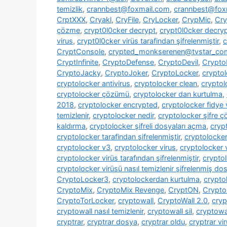
temizlik
,
crannbest@foxmail.com
,
crannbest@foxm
CrptXXX
,
Cryakl
,
CryFile
,
CryLocker
,
CrypMic
,
Cry
çözme
,
crypt0l0cker decrypt
,
crypt0l0cker decryp
virus
,
crypt0l0cker virüs tarafindan şifrelenmiştir
,
c
CryptConsole
,
crypted_monkserenen@tvstar_co
CryptInfinite
,
CryptoDefense
,
CryptoDevil
,
CryptoF
CryptoJacky
,
CryptoJoker
,
CryptoLocker
,
crypto
cryptolocker antivirus
,
cryptolocker clean
,
cryptol
cryptolocker çözümü
,
cryptolocker dan kurtulma
,
2018
,
cryptolocker encrypted
,
cryptolocker fidye 
temizlenir
,
cryptolocker nedir
,
cryptolocker şifre 
kaldırma
,
cryptolocker şifreli dosyaları açma
,
cryp
cryptolocker tarafindan şifrelenmiştir
,
cryptolocke
cryptolocker v3
,
cryptolocker virus
,
cryptolocker 
cryptolocker virüs tarafından şifrelenmiştir
,
cryptol
cryptolocker virüsü nasıl temizlenir şifrelenmiş dosy
CryptoLocker3
,
cryptolockerdan kurtulma
,
crypto
CryptoMix
,
CryptoMix Revenge
,
CryptON
,
Crypto
CryptoTorLocker
,
cryptowall
,
CryptoWall 2.0
,
cryp
cryptowall nasıl temizlenir
,
cryptowall sil
,
cryptowal
cryptrar
,
cryptrar dosya
,
cryptrar oldu
,
cryptrar vi