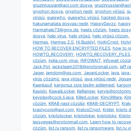
gruzinrussian@aol.com dosya
,
gruzinrussian@aol
gryphon dosya
,
gryphon nedir
,
gryphon virüsü
,
g
virüsü
,
gueswho
,
gueswho virüsü
,
hacked dosya
hakunamatata dosyası nedir
,
HappyDayzz
,
happy
Harmahelp73@gmx.de
,
heets çözüm
,
heets dos
dosya
,
help virus
,
help virüsü
,
help virüsü çözüm
,
Hermes
,
Hermes 2.0
,
Hi Buddy!
,
HollyCrypt
,
Holy
HOW TO RECOVER ENCRYPTED FILES
,
how to re
HOWTO_RECOVERY
,
HOWTO_RECOVERY_FILES
çözüm
,
india.com virus
,
INFOWAIT
,
infowait çöz
Jack.Pot
,
jacksteam2018@protonmail.com
,
jaff 
Jager
,
jamdom@qq.com
,
JapanLocker
,
java
,
java
virüs çözümü
,
java virüsü
,
java virüsü nedir
,
Jigsa
Kaenlupuf
,
kargonuz size teslim edilemedi
,
kargonu
Kasiski
,
KawaiiLocker
,
KeRanger
,
kervis@protonma
keyplex@cock.li.java
,
KillerLocker
,
KimcilWare
,
Kir
çözüm
,
KRAB nasıl çözülür
,
KRAB-DECRYPT
,
Krak
krastycorp@aol.com
,
KratosCrypt
,
Krider
,
kripto 
çözüm
,
kriptolocker
,
kriptoloker
,
kriptolokır
,
Kripto
lassvegas@protonmail.com
,
Learn how to recover
çözüm
,
list.ru ransom
,
list.ru ransomware
,
list.ru v