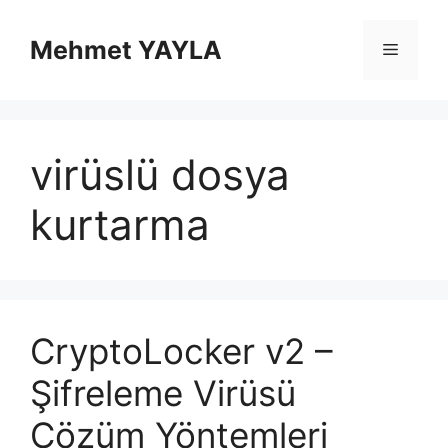
İçeriğe
atla
Mehmet YAYLA
Menü
virüslü dosya
kurtarma
CryptoLocker v2 –
Şifreleme Virüsü
Çözüm Yöntemleri