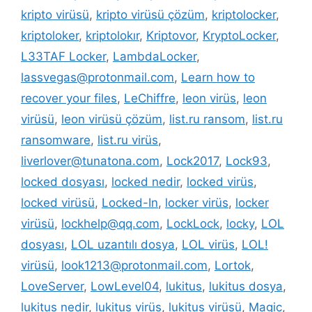
kripto virüsü
,
kripto virüsü çözüm
,
kriptolocker
,
kriptoloker
,
kriptolokır
,
Kriptovor
,
KryptoLocker
,
L33TAF Locker
,
LambdaLocker
,
lassvegas@protonmail.com
,
Learn how to
recover your files
,
LeChiffre
,
leon virüs
,
leon
virüsü
,
leon virüsü çözüm
,
list.ru ransom
,
list.ru
ransomware
,
list.ru virüs
,
liverlover@tunatona.com
,
Lock2017
,
Lock93
,
locked dosyası
,
locked nedir
,
locked virüs
,
locked virüsü
,
Locked-In
,
locker virüs
,
locker
virüsü
,
lockhelp@qq.com
,
LockLock
,
locky
,
LOL
dosyası
,
LOL uzantılı dosya
,
LOL virüs
,
LOL!
virüsü
,
look1213@protonmail.com
,
Lortok
,
LoveServer
,
LowLevel04
,
lukitus
,
lukitus dosya
,
lukitus nedir
,
lukitus virüs
,
lukitus virüsü
,
Magic
,