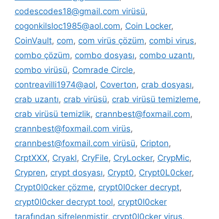
codescodes18@gmail.com virüsü
,
cogonkilsloc1985@aol.com
,
Coin Locker
,
CoinVault
,
com
,
com virüs çözüm
,
combi virus
,
combo çözüm
,
combo dosyası
,
combo uzantı
,
combo virüsü
,
Comrade Circle
,
contreavilli1974@aol
,
Coverton
,
crab dosyası
,
crab uzantı
,
crab virüsü
,
crab virüsü temizleme
,
crab virüsü temizlik
,
crannbest@foxmail.com
,
crannbest@foxmail.com virüs
,
crannbest@foxmail.com virüsü
,
Cripton
,
CrptXXX
,
Cryakl
,
CryFile
,
CryLocker
,
CrypMic
,
Crypren
,
crypt dosyası
,
Crypt0
,
Crypt0L0cker
,
Crypt0l0cker çözme
,
crypt0l0cker decrypt
,
crypt0l0cker decrypt tool
,
crypt0l0cker
tarafından şifrelenmiştir
,
crypt0l0cker virus
,