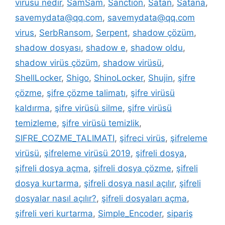
virüsü nedir
,
SamSam
,
Sanction
,
Satan
,
Satana
,
savemydata@qq.com
,
savemydata@qq.com
virus
,
SerbRansom
,
Serpent
,
shadow çözüm
,
shadow dosyası
,
shadow e
,
shadow oldu
,
shadow virüs çözüm
,
shadow virüsü
,
ShellLocker
,
Shigo
,
ShinoLocker
,
Shujin
,
şifre
çözme
,
şifre çözme talimatı
,
şifre virüsü
kaldırma
,
şifre virüsü silme
,
şifre virüsü
temizleme
,
şifre virüsü temizlik
,
SIFRE_COZME_TALIMATI
,
şifreci virüs
,
şifreleme
virüsü
,
şifreleme virüsü 2019
,
şifreli dosya
,
şifreli dosya açma
,
şifreli dosya çözme
,
şifreli
dosya kurtarma
,
şifreli dosya nasıl açılır
,
şifreli
dosyalar nasıl açılır?
,
şifreli dosyaları açma
,
şifreli veri kurtarma
,
Simple_Encoder
,
sipariş