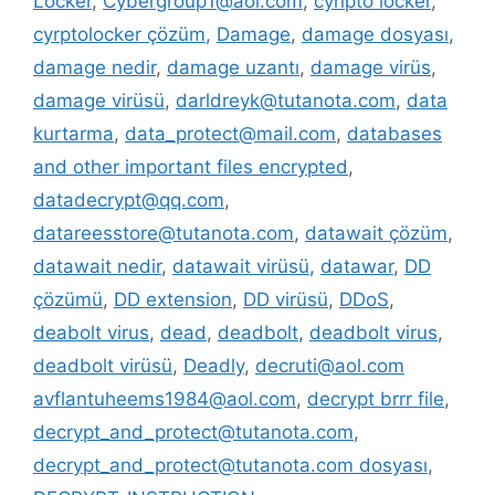
Locker
,
Cybergroup1@aol.com
,
cyripto locker
,
cyrptolocker çözüm
,
Damage
,
damage dosyası
,
damage nedir
,
damage uzantı
,
damage virüs
,
damage virüsü
,
darldreyk@tutanota.com
,
data
kurtarma
,
data_protect@mail.com
,
databases
and other important files encrypted
,
datadecrypt@qq.com
,
datareesstore@tutanota.com
,
datawait çözüm
,
datawait nedir
,
datawait virüsü
,
datawar
,
DD
çözümü
,
DD extension
,
DD virüsü
,
DDoS
,
deabolt virus
,
dead
,
deadbolt
,
deadbolt virus
,
deadbolt virüsü
,
Deadly
,
decruti@aol.com
avflantuheems1984@aol.com
,
decrypt brrr file
,
decrypt_and_protect@tutanota.com
,
decrypt_and_protect@tutanota.com dosyası
,