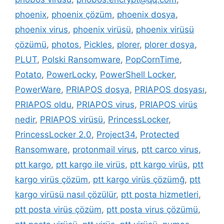
phoenix
,
phoenix çözüm
,
phoenix dosya
,
phoenix virus
,
phoenix virüsü
,
phoenix virüsü
çözümü
,
photos
,
Pickles
,
plorer
,
plorer dosya
,
PLUT
,
Polski Ransomware
,
PopCornTime
,
Potato
,
PowerLocky
,
PowerShell Locker
,
PowerWare
,
PRIAPOS dosya
,
PRIAPOS dosyası
,
PRIAPOS oldu
,
PRIAPOS virus
,
PRIAPOS virüs
nedir
,
PRIAPOS virüsü
,
PrincessLocker
,
PrincessLocker 2.0
,
Project34
,
Protected
Ransomware
,
protonmail virus
,
ptt carco virus
,
ptt kargo
,
ptt kargo ile virüs
,
ptt kargo virüs
,
ptt
kargo virüs çözüm
,
ptt kargo virüs çözümğ
,
ptt
kargo virüsü nasıl çözülür
,
ptt posta hizmetleri
,
ptt posta virüs çözüm
,
ptt posta virus çözümü
,