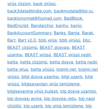
virüs çözüm
,
back virüsü
,
back3data@india.com
,
backmydata@list.ru
,
backtonormal@foxmail.com
,
BadBlock
,
BadEncript
,
Bandarchor
,
banhu
,
banjo
,
BankAccountSummary
,
Banks
,
Banta
,
Barak
,
Bart
,
Bart v2.0
,
bbb virüs
,
bbb virüsü
,
bbc
,
BEAST çözümü
,
BEAST dosyası
,
BEAST
uzantısı
,
BEAST virüsü
,
BEAST virüsü nedir
,
betta
,
betta çözümü
,
betta dosya
,
betta nedir
,
betta virus
,
betta virüsü
,
bigmir.net
,
bigmir.net
virüsü
,
bilgi dosya uzantısı
,
bilgi uzantı
,
bilgi
virüsü
,
bilgisayardan virüs temizleme
,
bilgisayarıma virüs bulaştı
,
bip dosya uzantısı
,
bip dosyası açma
,
bip dosyası oldu
,
bip nasıl
çözülür
,
bip uzantı
,
bip virüs temizleme
,
bip