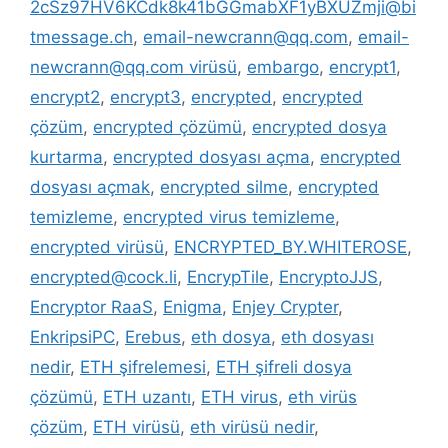
2cSz97HV6KCdk8k41bGGmabXF1yBXUZmji@bi
tmessage.ch
,
email-newcrann@qq.com
,
email-
newcrann@qq.com virüsü
,
embargo
,
encrypt1
,
encrypt2
,
encrypt3
,
encrypted
,
encrypted
çözüm
,
encrypted çözümü
,
encrypted dosya
kurtarma
,
encrypted dosyası açma
,
encrypted
dosyası açmak
,
encrypted silme
,
encrypted
temizleme
,
encrypted virus temizleme
,
encrypted virüsü
,
ENCRYPTED_BY.WHITEROSE
,
encrypted@cock.li
,
EncrypTile
,
EncryptoJJS
,
Encryptor RaaS
,
Enigma
,
Enjey Crypter
,
EnkripsiPC
,
Erebus
,
eth dosya
,
eth dosyası
nedir
,
ETH şifrelemesi
,
ETH şifreli dosya
çözümü
,
ETH uzantı
,
ETH virus
,
eth virüs
çözüm
,
ETH virüsü
,
eth virüsü nedir
,