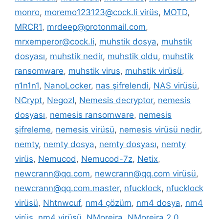
monro
,
moremo123123@cock.li virüs
,
MOTD
,
MRCR1
,
mrdeep@protonmail.com
,
mrxemperor@cock.li
,
muhstik dosya
,
muhstik
dosyası
,
muhstik nedir
,
muhstik oldu
,
muhstik
ransomware
,
muhstik virus
,
muhstik virüsü
,
n1n1n1
,
NanoLocker
,
nas şifrelendi
,
NAS virüsü
,
NCrypt
,
NegozI
,
Nemesis decryptor
,
nemesis
dosyası
,
nemesis ransomware
,
nemesis
şifreleme
,
nemesis virüsü
,
nemesis virüsü nedir
,
nemty
,
nemty dosya
,
nemty dosyası
,
nemty
virüs
,
Nemucod
,
Nemucod-7z
,
Netix
,
newcrann@qq.com
,
newcrann@qq.com virüsü
,
newcrann@qq.com.master
,
nfucklock
,
nfucklock
virüsü
,
Nhtnwcuf
,
nm4 çözüm
,
nm4 dosya
,
nm4
virüs
,
nm4 virüsü
,
NMoreira
,
NMoreira 2.0
,