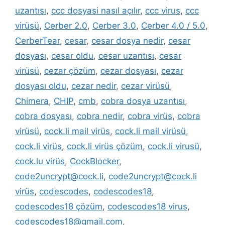
uzantısı
,
ccc dosyasi nasıl açılır
,
ccc virus
,
ccc
virüsü
,
Cerber 2.0
,
Cerber 3.0
,
Cerber 4.0 / 5.0
,
CerberTear
,
cesar
,
cesar dosya nedir
,
cesar
dosyası
,
cesar oldu
,
cesar uzantısı
,
cesar
virüsü
,
cezar çözüm
,
cezar dosyası
,
cezar
dosyası oldu
,
cezar nedir
,
cezar virüsü
,
Chimera
,
CHIP
,
cmb
,
cobra dosya uzantısı
,
cobra dosyası
,
cobra nedir
,
cobra virüs
,
cobra
virüsü
,
cock.li mail virüs
,
cock.li mail virüsü
,
cock.li virüs
,
cock.li virüs çözüm
,
cock.li virusü
,
cock.lu virüs
,
CockBlocker
,
code2uncrypt@cock.li
,
code2uncrypt@cock.li
virüs
,
codescodes
,
codescodes18
,
codescodes18 çözüm
,
codescodes18 virus
,
codescodes18@gmail.com
,