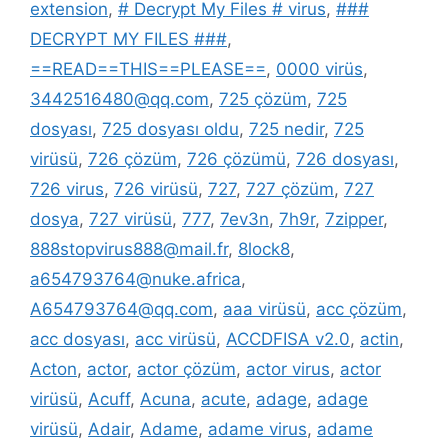
extension
,
# Decrypt My Files # virus
,
###
DECRYPT MY FILES ###
,
==READ==THIS==PLEASE==
,
0000 virüs
,
3442516480@qq.com
,
725 çözüm
,
725
dosyası
,
725 dosyası oldu
,
725 nedir
,
725
virüsü
,
726 çözüm
,
726 çözümü
,
726 dosyası
,
726 virus
,
726 virüsü
,
727
,
727 çözüm
,
727
dosya
,
727 virüsü
,
777
,
7ev3n
,
7h9r
,
7zipper
,
888stopvirus888@mail.fr
,
8lock8
,
a654793764@nuke.africa
,
A654793764@qq.com
,
aaa virüsü
,
acc çözüm
,
acc dosyası
,
acc virüsü
,
ACCDFISA v2.0
,
actin
,
Acton
,
actor
,
actor çözüm
,
actor virus
,
actor
virüsü
,
Acuff
,
Acuna
,
acute
,
adage
,
adage
virüsü
,
Adair
,
Adame
,
adame virus
,
adame