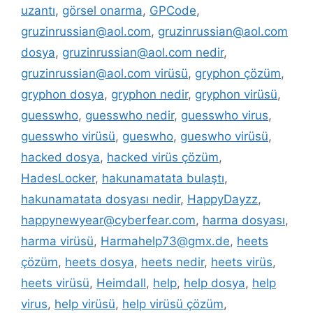
uzantı
,
görsel onarma
,
GPCode
,
gruzinrussian@aol.com
,
gruzinrussian@aol.com
dosya
,
gruzinrussian@aol.com nedir
,
gruzinrussian@aol.com virüsü
,
gryphon çözüm
,
gryphon dosya
,
gryphon nedir
,
gryphon virüsü
,
guesswho
,
guesswho nedir
,
guesswho virus
,
guesswho virüsü
,
gueswho
,
gueswho virüsü
,
hacked dosya
,
hacked virüs çözüm
,
HadesLocker
,
hakunamatata bulaştı
,
hakunamatata dosyası nedir
,
HappyDayzz
,
happynewyear@cyberfear.com
,
harma dosyası
,
harma virüsü
,
Harmahelp73@gmx.de
,
heets
çözüm
,
heets dosya
,
heets nedir
,
heets virüs
,
heets virüsü
,
Heimdall
,
help
,
help dosya
,
help
virus
,
help virüsü
,
help virüsü çözüm
,