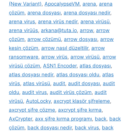
(New Variant)
,
ApocalypseVM
,
arena
,
arena
çözüm
,
arena dosyası
,
arena dosyası nedir
,
arena virus
,
arena virüs nedir
,
arena virüsü
,
arena virüüs
,
arkana@tuta.io
,
arrow
,
arrow
çözüm
,
arrow çözümü
,
arrow dosyası
,
arrow
kesin çözüm
,
arrow nasıl düzeltilir
,
arrow
ransomware
,
arrow virüs
,
arrow virüsü
,
arrow
virüsü çözüm
,
ASN1 Encoder
,
atlas dosyası
,
atlas dosyası nedir
,
atlas dosyası oldu
,
atlas
virüs
,
atlas virüsü
,
audit
,
audit dosyası
,
audit
oldu
,
audit virus
,
audit virüs çözüm
,
audit
virüsü
,
AutoLocky
,
axcrypt klasör şifreleme
,
axcrypt şifre çözme
,
axcrypt şifre kırma
,
AxCrypter
,
axx şifre kırma programı
,
back
,
back
çözüm
,
back dosyası nedir
,
back virus
,
back