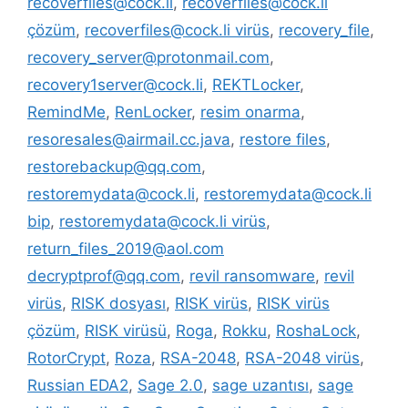
recoverfiles@cock.li
,
recoverfiles@cock.li
çözüm
,
recoverfiles@cock.li virüs
,
recovery_file
,
recovery_server@protonmail.com
,
recovery1server@cock.li
,
REKTLocker
,
RemindMe
,
RenLocker
,
resim onarma
,
resoresales@airmail.cc.java
,
restore files
,
restorebackup@qq.com
,
restoremydata@cock.li
,
restoremydata@cock.li
bip
,
restoremydata@cock.li virüs
,
return_files_2019@aol.com
decryptprof@qq.com
,
revil ransomware
,
revil
virüs
,
RISK dosyası
,
RISK virüs
,
RISK virüs
çözüm
,
RISK virüsü
,
Roga
,
Rokku
,
RoshaLock
,
RotorCrypt
,
Roza
,
RSA-2048
,
RSA-2048 virüs
,
Russian EDA2
,
Sage 2.0
,
sage uzantısı
,
sage