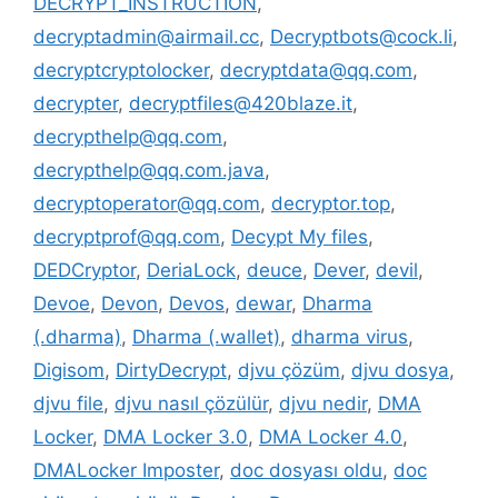
DECRYPT_INSTRUCTION
,
decryptadmin@airmail.cc
,
Decryptbots@cock.li
,
decryptcryptolocker
,
decryptdata@qq.com
,
decrypter
,
decryptfiles@420blaze.it
,
decrypthelp@qq.com
,
decrypthelp@qq.com.java
,
decryptoperator@qq.com
,
decryptor.top
,
decryptprof@qq.com
,
Decypt My files
,
DEDCryptor
,
DeriaLock
,
deuce
,
Dever
,
devil
,
Devoe
,
Devon
,
Devos
,
dewar
,
Dharma
(.dharma)
,
Dharma (.wallet)
,
dharma virus
,
Digisom
,
DirtyDecrypt
,
djvu çözüm
,
djvu dosya
,
djvu file
,
djvu nasıl çözülür
,
djvu nedir
,
DMA
Locker
,
DMA Locker 3.0
,
DMA Locker 4.0
,
DMALocker Imposter
,
doc dosyası oldu
,
doc