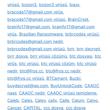
virüsü
,
bozon3
,
bozon3 virüsü
,
bqux
,
bracode17@gmail.com virüs
,
bracode17@gmail.com virüsü
,
BrainCrypt
,
brainfo17@gmail.com
,
brainfo17@gmail.com
virüs
,
Brazilian Ransomware
,
brbrcodes virüsü
,
brbrcodes@gmail.com nedir
,
brbrcodes@gmail.com virüsü
,
brrr
,
brrr decrypt
,
brrr dosya
,
brrr virüsü çözümü
,
btc dosyası
,
btc
virüs
,
btc virüsü
,
btc virüsü çözüm
,
btc virüsü
nedir
,
btc@fros.cc
,
btc@fros.cc nedir
,
btc@fros.cc virüsü
,
BTCamant
,
Bucbi
,
buydecrypt@qq.com
,
BuyUnlockCode
,
CAAOC
nasıl
,
CAAOC nedir
,
CAAOC virüsü temizleme
,
Caleb
,
Cales
,
Caley
,
calix
,
Calle
,
Calum
,
Calvo
,
Cancer
,
CAPITAL
,
ccc dosya
,
ccc dosya