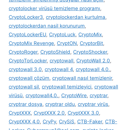
cryptolocker virüsü temizleme programı
,
CryptoLocker3
,
cryptolockerdan kurtulma
,
cryptolockerdan nasil korunurum
,
CryptoLockerEU
,
CryptoLuck
,
CryptoMix
,
CryptoMix Revenge
,
CryptON
,
CryptorBit
,
CryptoRoger
,
CryptoShield
,
CryptoShocker
,
CryptoTorLocker
,
cryptowall
,
CryptoWall 2.0
,
cryptowall 3.0
,
cryptowall 4
,
cryptowall 4.0.
,
cryptowall çözüm
,
cryptowall nasıl temizlenir
,
cryptowall sil
,
cryptowall temizleyici
,
cryptowall
virüsü
,
cryptowall4.0.
,
CryptoWire
,
cryptrar
,
cryptrar dosya
,
cryptrar oldu
,
cryptrar virüs
,
CryptXXX
,
CryptXXX 2.0
,
CryptXXX 3.0
,
CryptXXX 4.0
,
CryPy
,
CrySiS
,
CTB-Faker
,
CTB-