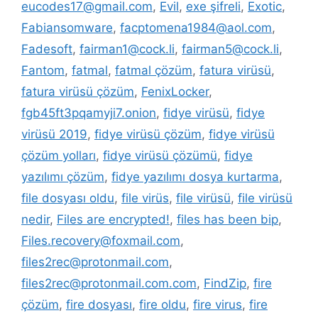
eucodes17@gmail.com
,
Evil
,
exe şifreli
,
Exotic
,
Fabiansomware
,
facptomena1984@aol.com
,
Fadesoft
,
fairman1@cock.li
,
fairman5@cock.li
,
Fantom
,
fatmal
,
fatmal çözüm
,
fatura virüsü
,
fatura virüsü çözüm
,
FenixLocker
,
fgb45ft3pqamyji7.onion
,
fidye virüsü
,
fidye
virüsü 2019
,
fidye virüsü çözüm
,
fidye virüsü
çözüm yolları
,
fidye virüsü çözümü
,
fidye
yazılımı çözüm
,
fidye yazılımı dosya kurtarma
,
file dosyası oldu
,
file virüs
,
file virüsü
,
file virüsü
nedir
,
Files are encrypted!
,
files has been bip
,
Files.recovery@foxmail.com
,
files2rec@protonmail.com
,
files2rec@protonmail.com.com
,
FindZip
,
fire
çözüm
,
fire dosyası
,
fire oldu
,
fire virus
,
fire