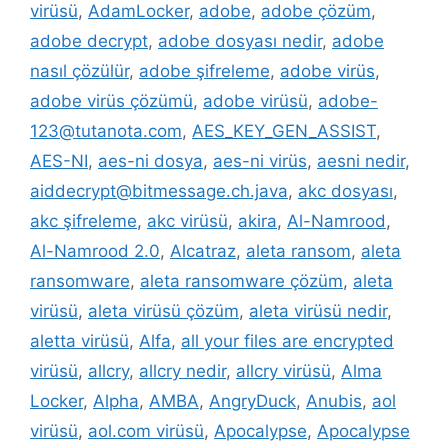
virüsü
,
AdamLocker
,
adobe
,
adobe çözüm
,
adobe decrypt
,
adobe dosyası nedir
,
adobe
nasıl çözülür
,
adobe şifreleme
,
adobe virüs
,
adobe virüs çözümü
,
adobe virüsü
,
adobe-
123@tutanota.com
,
AES_KEY_GEN_ASSIST
,
AES-NI
,
aes-ni dosya
,
aes-ni virüs
,
aesni nedir
,
aiddecrypt@bitmessage.ch.java
,
akc dosyası
,
akc şifreleme
,
akc virüsü
,
akira
,
Al-Namrood
,
Al-Namrood 2.0
,
Alcatraz
,
aleta ransom
,
aleta
ransomware
,
aleta ransomware çözüm
,
aleta
virüsü
,
aleta virüsü çözüm
,
aleta virüsü nedir
,
aletta virüsü
,
Alfa
,
all your files are encrypted
virüsü
,
allcry
,
allcry nedir
,
allcry virüsü
,
Alma
Locker
,
Alpha
,
AMBA
,
AngryDuck
,
Anubis
,
aol
virüsü
,
aol.com virüsü
,
Apocalypse
,
Apocalypse