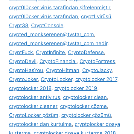
crypt0l0cker virüs tarafindan şifrelenmiştir
,
crypt0l0cker virüs tarafından
,
crypt1 virüsü
,
Crypt38
,
CryptConsole
,
crypted_monkserenen@tvstar_com
,
crypted_monkserenen@tvstar_com nedir
,
CryptFuck
,
CryptInfinite
,
CryptoDefense
,
CryptoDevil
,
CryptoFinancial
,
CryptoFortress
,
CryptoHasYou
,
CryptoHitman
,
CryptoJacky
,
CryptoJoker
,
CryptoLocker
,
cryptolocker 2017
,
cryptolocker 2018
,
cryptolocker 2019
,
cryptolocker antivirus
,
cryptolocker clean
,
cryptolocker cleaner
,
cryptolocker çözme
,
CryptoLocker çözüm
,
cryptolocker çözümü
,
cryptolocker dan kurtulma
,
cryptolocker dosya
kurtarma
,
cryptolocker dosya kurtarma 2018
,