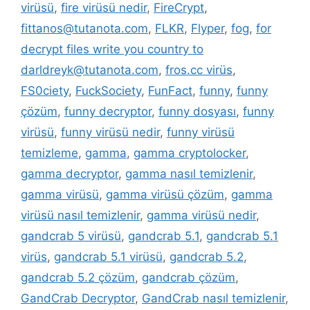
virüsü
,
fire virüsü nedir
,
FireCrypt
,
fittanos@tutanota.com
,
FLKR
,
Flyper
,
fog
,
for
decrypt files write you country to
darldreyk@tutanota.com
,
fros.cc virüs
,
FS0ciety
,
FuckSociety
,
FunFact
,
funny
,
funny
çözüm
,
funny decryptor
,
funny dosyası
,
funny
virüsü
,
funny virüsü nedir
,
funny virüsü
temizleme
,
gamma
,
gamma cryptolocker
,
gamma decryptor
,
gamma nasıl temizlenir
,
gamma virüsü
,
gamma virüsü çözüm
,
gamma
virüsü nasıl temizlenir
,
gamma virüsü nedir
,
gandcrab 5 virüsü
,
gandcrab 5.1
,
gandcrab 5.1
virüs
,
gandcrab 5.1 virüsü
,
gandcrab 5.2
,
gandcrab 5.2 çözüm
,
gandcrab çözüm
,
GandCrab Decryptor
,
GandCrab nasıl temizlenir
,