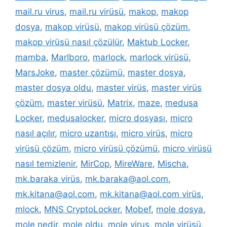
mail.ru virus
,
mail.ru virüsü
,
makop
,
makop
dosya
,
makop virüsü
,
makop virüsü çözüm
,
makop virüsü nasıl çözülür
,
Maktub Locker
,
mamba
,
Marlboro
,
marlock
,
marlock virüsü
,
MarsJoke
,
master çözümü
,
master dosya
,
master dosya oldu
,
master virüs
,
master virüs
çözüm
,
master virüsü
,
Matrix
,
maze
,
medusa
Locker
,
medusalocker
,
micro dosyası
,
micro
nasıl açılır
,
micro uzantısı
,
micro virüs
,
micro
virüsü çözüm
,
micro virüsü çözümü
,
micro virüsü
nasıl temizlenir
,
MirCop
,
MireWare
,
Mischa
,
mk.baraka virüs
,
mk.baraka@aol.com
,
mk.kitana@aol.com
,
mk.kitana@aol.com virüs
,
mlock
,
MNS CryptoLocker
,
Mobef
,
mole dosya
,
mole nedir
,
mole oldu
,
mole virus
,
mole virüsü
,