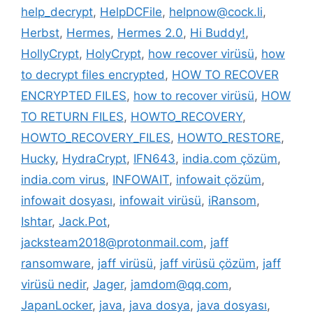
help_decrypt
,
HelpDCFile
,
helpnow@cock.li
,
Herbst
,
Hermes
,
Hermes 2.0
,
Hi Buddy!
,
HollyCrypt
,
HolyCrypt
,
how recover virüsü
,
how
to decrypt files encrypted
,
HOW TO RECOVER
ENCRYPTED FILES
,
how to recover virüsü
,
HOW
TO RETURN FILES
,
HOWTO_RECOVERY
,
HOWTO_RECOVERY_FILES
,
HOWTO_RESTORE
,
Hucky
,
HydraCrypt
,
IFN643
,
india.com çözüm
,
india.com virus
,
INFOWAIT
,
infowait çözüm
,
infowait dosyası
,
infowait virüsü
,
iRansom
,
Ishtar
,
Jack.Pot
,
jacksteam2018@protonmail.com
,
jaff
ransomware
,
jaff virüsü
,
jaff virüsü çözüm
,
jaff
virüsü nedir
,
Jager
,
jamdom@qq.com
,
JapanLocker
,
java
,
java dosya
,
java dosyası
,