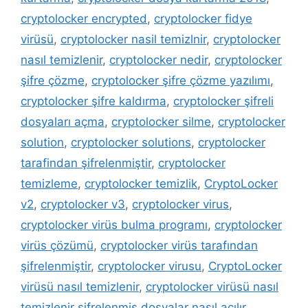
cryptolocker encrypted
,
cryptolocker fidye
virüsü
,
cryptolocker nasil temizlnir
,
cryptolocker
nasıl temizlenir
,
cryptolocker nedir
,
cryptolocker
şifre çözme
,
cryptolocker şifre çözme yazılımı
,
cryptolocker şifre kaldırma
,
cryptolocker şifreli
dosyaları açma
,
cryptolocker silme
,
cryptolocker
solution
,
cryptolocker solutions
,
cryptolocker
tarafindan şifrelenmiştir
,
cryptolocker
temizleme
,
cryptolocker temizlik
,
CryptoLocker
v2
,
cryptolocker v3
,
cryptolocker virus
,
cryptolocker virüs bulma programı
,
cryptolocker
virüs çözümü
,
cryptolocker virüs tarafından
şifrelenmiştir
,
cryptolocker virusu
,
CryptoLocker
virüsü nasıl temizlenir
,
cryptolocker virüsü nasıl
temizlenir şifrelenmiş dosyalar nasıl açılır
,