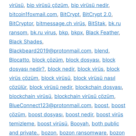
virüsü
,
bip virüsü çözüm
,
bip virüsü nedir
,
bitcoin1foxmail.com
,
BitCrypt
,
BitCrypt 2.0
,
BitCryptor
,
bitmessage.ch virüs
,
BitStak
,
bk.ru
ransom
,
bk.ru virus
,
bkp
,
bkpx
,
Black Feather
,
Black Shades
,
Blackbeard2019@protonmail.com
,
blend
,
Blocatto
,
block çözüm
,
block dosyası
,
block
dosyası nedir?
,
block nedir
,
block virüs
,
block
virüs çözüm
,
block virüsü
,
block virüsü nasıl
çözülür
,
block virüsü nedir
,
blockchain dosyası
,
blockchain virüsü
,
blockchain virüsü çözüm
,
BlueConnect123@protonmail.com
,
boost
,
boost
çözüm
,
boost dosyası
,
boost nedir
,
boost virüs
temizleme
,
boost virüsü
,
Booyah
,
both public
and private.
,
bozon
,
bozon ransomware
,
bozon