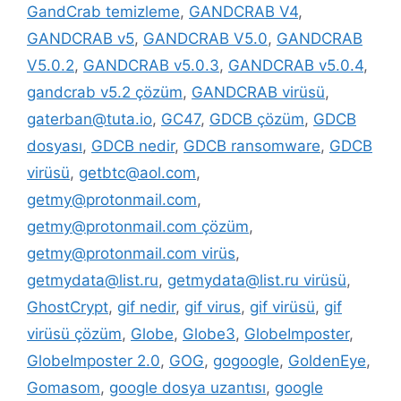
GandCrab temizleme
,
GANDCRAB V4
,
GANDCRAB v5
,
GANDCRAB V5.0
,
GANDCRAB
V5.0.2
,
GANDCRAB v5.0.3
,
GANDCRAB v5.0.4
,
gandcrab v5.2 çözüm
,
GANDCRAB virüsü
,
gaterban@tuta.io
,
GC47
,
GDCB çözüm
,
GDCB
dosyası
,
GDCB nedir
,
GDCB ransomware
,
GDCB
virüsü
,
getbtc@aol.com
,
getmy@protonmail.com
,
getmy@protonmail.com çözüm
,
getmy@protonmail.com virüs
,
getmydata@list.ru
,
getmydata@list.ru virüsü
,
GhostCrypt
,
gif nedir
,
gif virus
,
gif virüsü
,
gif
virüsü çözüm
,
Globe
,
Globe3
,
GlobeImposter
,
GlobeImposter 2.0
,
GOG
,
gogoogle
,
GoldenEye
,
Gomasom
,
google dosya uzantısı
,
google