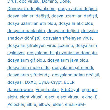
virüs
,
doc virüsü
,
Domino
,
Done
,
DonovanTudor@aol.com
,
dosya adları değişti
,
dosya isimleri değişti
,
dosya uzantıları değişti
,
dosya uzantıları eth oldu
,
dosyalar akc oldu
,
dosyalar back oldu
,
dosyalar değişti
,
dosyalar
shadow dönüştü
,
dosyaları şifreleyen virüs
,
dosyaları şifreleyen virüs çözümü
,
dosyalarım
açılmıyor
,
dosyalarım bilgi uzantısına dönüştü
,
dosyalarım gif oldu
,
dosyalarım java oldu
,
dosyalarım mole oldu
,
dosyalarım şifrelendi
,
dosyalarım şifrelendş
,
dosyaların adları değişti
,
dosyası
,
DXXD
,
DynA-Crypt
,
ECLR
Ransomware
,
EdgeLocker
,
EduCrypt
,
egregor
,
eight
,
eight virüsü
,
eject
,
eject virusu
,
eking
,
El
Polocker
,
Elbie
,
elbow
,
elder
,
email-BM-