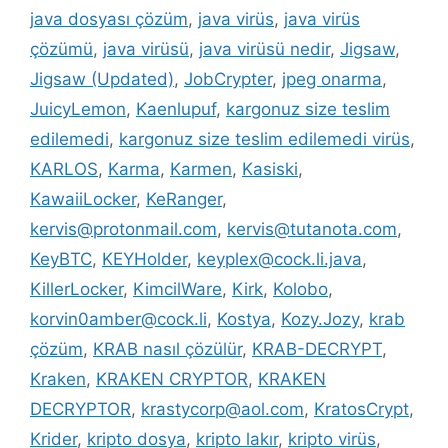
java dosyası çözüm
,
java virüs
,
java virüs
çözümü
,
java virüsü
,
java virüsü nedir
,
Jigsaw
,
Jigsaw (Updated)
,
JobCrypter
,
jpeg onarma
,
JuicyLemon
,
Kaenlupuf
,
kargonuz size teslim
edilemedi
,
kargonuz size teslim edilemedi virüs
,
KARLOS
,
Karma
,
Karmen
,
Kasiski
,
KawaiiLocker
,
KeRanger
,
kervis@protonmail.com
,
kervis@tutanota.com
,
KeyBTC
,
KEYHolder
,
keyplex@cock.li.java
,
KillerLocker
,
KimcilWare
,
Kirk
,
Kolobo
,
korvin0amber@cock.li
,
Kostya
,
Kozy.Jozy
,
krab
çözüm
,
KRAB nasıl çözülür
,
KRAB-DECRYPT
,
Kraken
,
KRAKEN CRYPTOR
,
KRAKEN
DECRYPTOR
,
krastycorp@aol.com
,
KratosCrypt
,
Krider
,
kripto dosya
,
kripto lakır
,
kripto virüs
,