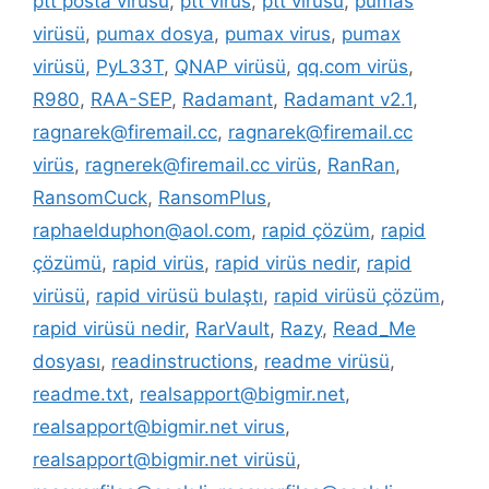
ptt posta virüsü
,
ptt virüs
,
ptt virüsü
,
pumas
virüsü
,
pumax dosya
,
pumax virus
,
pumax
virüsü
,
PyL33T
,
QNAP virüsü
,
qq.com virüs
,
R980
,
RAA-SEP
,
Radamant
,
Radamant v2.1
,
ragnarek@firemail.cc
,
ragnarek@firemail.cc
virüs
,
ragnerek@firemail.cc virüs
,
RanRan
,
RansomCuck
,
RansomPlus
,
raphaelduphon@aol.com
,
rapid çözüm
,
rapid
çözümü
,
rapid virüs
,
rapid virüs nedir
,
rapid
virüsü
,
rapid virüsü bulaştı
,
rapid virüsü çözüm
,
rapid virüsü nedir
,
RarVault
,
Razy
,
Read_Me
dosyası
,
readinstructions
,
readme virüsü
,
readme.txt
,
realsapport@bigmir.net
,
realsapport@bigmir.net virus
,
realsapport@bigmir.net virüsü
,