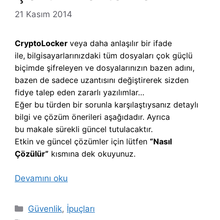
21 Kasım 2014
CryptoLocker
veya daha anlaşılır bir ifade
ile,
b
ilgisayarlarınızdaki tüm dosyaları çok güçlü
biçimde şifreleyen ve dosyalarınızın bazen adını,
bazen de sadece uzantısını değiştirerek sizden
fidye talep eden zararlı yazılımlar…
Eğer bu türden bir sorunla karşılaştıysanız detaylı
bilgi ve çözüm önerileri aşağıdadır. Ayrıca
bu makale sürekli güncel tutulacaktır.
Etkin ve güncel çözümler için lütfen
“Nasıl
Çözülür”
kısmına dek okuyunuz.
Devamını oku
Kategoriler
Güvenlik
,
İpuçları