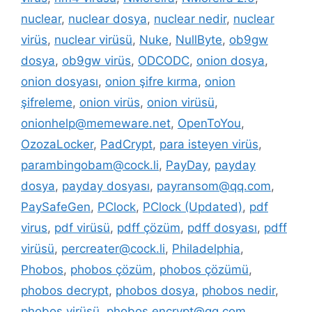
nuclear
,
nuclear dosya
,
nuclear nedir
,
nuclear
virüs
,
nuclear virüsü
,
Nuke
,
NullByte
,
ob9gw
dosya
,
ob9gw virüs
,
ODCODC
,
onion dosya
,
onion dosyası
,
onion şifre kırma
,
onion
şifreleme
,
onion virüs
,
onion virüsü
,
onionhelp@memeware.net
,
OpenToYou
,
OzozaLocker
,
PadCrypt
,
para isteyen virüs
,
parambingobam@cock.li
,
PayDay
,
payday
dosya
,
payday dosyası
,
payransom@qq.com
,
PaySafeGen
,
PClock
,
PClock (Updated)
,
pdf
virus
,
pdf virüsü
,
pdff çözüm
,
pdff dosyası
,
pdff
virüsü
,
percreater@cock.li
,
Philadelphia
,
Phobos
,
phobos çözüm
,
phobos çözümü
,
phobos decrypt
,
phobos dosya
,
phobos nedir
,
phobos virüsü
,
phobos.encrypt@qq.com
,