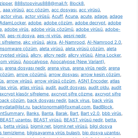
zipper
,
888stopvirus888@mail.fr
,
8lock8
,
m
,
aaa virüsü
,
acc çözüm
,
acc dosyası
,
acc virüsü
,
,
actor virus
,
actor virüsü
,
Acuff
,
Acuna
,
acute
,
adage
,
adage
AdamLocker
,
adobe
,
adobe çözüm
,
adobe decrypt
,
adobe
e
,
adobe virüs
,
adobe virüs çözümü
,
adobe virüsü
,
adobe-
NI
,
aes-ni dosya
,
aes-ni virüs
,
aesni nedir
,
 şifreleme
,
akc virüsü
,
akira
,
Al-Namrood
,
Al-Namrood 2.0
,
ransomware çözüm
,
aleta virüsü
,
aleta virüsü çözüm
,
aleta
ncrypted virüsü
,
allcry
,
allcry nedir
,
allcry virüsü
,
Alma Locker
,
com virüsü
,
Apocalypse
,
Apocalypse (New Variant)
,
sı
,
arena dosyası nedir
,
arena virus
,
arena virüs nedir
,
arena
 çözüm
,
arrow çözümü
,
arrow dosyası
,
arrow kesin çözüm
,
üs
,
arrow virüsü
,
arrow virüsü çözüm
,
ASN1 Encoder
,
atlas
tlas virüs
,
atlas virüsü
,
audit
,
audit dosyası
,
audit oldu
,
audit
axcrypt klasör şifreleme
,
axcrypt şifre çözme
,
axcrypt şifre
back çözüm
,
back dosyası nedir
,
back virus
,
back virüs
ydata@list.ru
,
backtonormal@foxmail.com
,
BadBlock
,
untSummary
,
Banks
,
Banta
,
Barak
,
Bart
,
Bart v2.0
,
bbb virüs
,
BEAST uzantısı
,
BEAST virüsü
,
BEAST virüsü nedir
,
betta
,
s
,
betta virüsü
,
bigmir.net
,
bigmir.net virüsü
,
bilgi dosya
üs temizleme
,
bilgisayarıma virüs bulaştı
,
bip dosya uzantısı
,