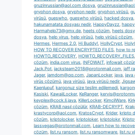
gruzinrussian@aol.com dosya
,
gruzinrussian@aol
gryphon dosya
,
gryphon nedir
,
gryphon virüsü
,
g
virüsü
,
gueswho
,
gueswho virüsü
,
hacked dosya
hakunamatata dosyası nedir
,
HappyDayzz
,
happy
Harmahelp73@gmx.de
,
heets çözüm
,
heets dos
dosya
,
help virus
,
help virüsü
,
help virüsü çözüm
,
Hermes
,
Hermes 2.0
,
Hi Buddy!
,
HollyCrypt
,
Holy
HOW TO RECOVER ENCRYPTED FILES
,
how to re
HOWTO_RECOVERY
,
HOWTO_RECOVERY_FILES
çözüm
,
india.com virus
,
INFOWAIT
,
infowait çöz
Jack.Pot
,
jacksteam2018@protonmail.com
,
jaff 
Jager
,
jamdom@qq.com
,
JapanLocker
,
java
,
java
virüs çözümü
,
java virüsü
,
java virüsü nedir
,
Jigsa
Kaenlupuf
,
kargonuz size teslim edilemedi
,
kargonu
Kasiski
,
KawaiiLocker
,
KeRanger
,
kervis@protonma
keyplex@cock.li.java
,
KillerLocker
,
KimcilWare
,
Kir
çözüm
,
KRAB nasıl çözülür
,
KRAB-DECRYPT
,
Krak
krastycorp@aol.com
,
KratosCrypt
,
Krider
,
kripto 
çözüm
,
kriptolocker
,
kriptoloker
,
kriptolokır
,
Kripto
lassvegas@protonmail.com
,
Learn how to recover
çözüm
,
list.ru ransom
,
list.ru ransomware
,
list.ru v