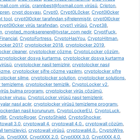
ail.com virüs
,
crannbest@foxmail.com virüsü
,
Cripton
,
pren
,
crypt dosyası
,
Crypt0
,
Crypt0L0cker
,
Crypt0l0cker
t tool
,
crypt0l0cker tarafından şifrelenmiştir
,
crypt0l0cker
rypt0l0cker virüs tarafından
,
crypt1 virüsü
,
Crypt38
,
m
,
crypted_monkserenen@tvstar_com nedir
,
CryptFuck
,
inancial
,
CryptoFortress
,
CryptoHasYou
,
CryptoHitman
,
locker 2017
,
cryptolocker 2018
,
cryptolocker 2019
,
ocker cleaner
,
cryptolocker çözme
,
CryptoLocker çözüm
,
cryptolocker dosya kurtarma
,
cryptolocker dosya kurtarma
virüsü
,
cryptolocker nasil temizlnir
,
cryptolocker nasıl
çözme
,
cryptolocker şifre çözme yazılımı
,
cryptolocker şifre
tolocker silme
,
cryptolocker solution
,
cryptolocker solutions
,
r temizleme
,
cryptolocker temizlik
,
CryptoLocker v2
,
virüs bulma programı
,
cryptolocker virüs çözümü
,
ocker virusu
,
CryptoLocker virüsü nasıl temizlenir
,
alar nasıl açılır
,
cryptolocker virüsü temizleme programı
,
lockerdan nasil korunurum
,
CryptoLockerEU
,
CryptoLuck
,
rBit
,
CryptoRoger
,
CryptoShield
,
CryptoShocker
,
towall 3.0
,
cryptowall 4
,
cryptowall 4.0.
,
cryptowall çözüm
,
l temizleyici
,
cryptowall virüsü
,
cryptowall4.0.
,
CryptoWire
,
rüs
,
CryptXXX
,
CryptXXX 2.0
,
CryptXXX 3.0
,
CryptXXX 4.0
,