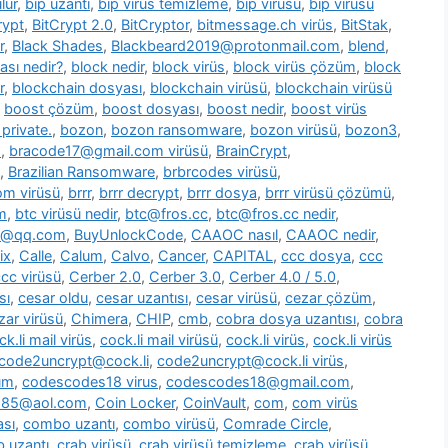
lür
,
bip uzantı
,
bip virüs temizleme
,
bip virüsü
,
bip virüsü
rypt
,
BitCrypt 2.0
,
BitCryptor
,
bitmessage.ch virüs
,
BitStak
,
r
,
Black Shades
,
Blackbeard2019@protonmail.com
,
blend
,
ası nedir?
,
block nedir
,
block virüs
,
block virüs çözüm
,
block
r
,
blockchain dosyası
,
blockchain virüsü
,
blockchain virüsü
,
boost çözüm
,
boost dosyası
,
boost nedir
,
boost virüs
private.
,
bozon
,
bozon ransomware
,
bozon virüsü
,
bozon3
,
s
,
bracode17@gmail.com virüsü
,
BrainCrypt
,
,
Brazilian Ransomware
,
brbrcodes virüsü
,
m virüsü
,
brrr
,
brrr decrypt
,
brrr dosya
,
brrr virüsü çözümü
,
m
,
btc virüsü nedir
,
btc@fros.cc
,
btc@fros.cc nedir
,
t@qq.com
,
BuyUnlockCode
,
CAAOC nasıl
,
CAAOC nedir
,
ix
,
Calle
,
Calum
,
Calvo
,
Cancer
,
CAPITAL
,
ccc dosya
,
ccc
cc virüsü
,
Cerber 2.0
,
Cerber 3.0
,
Cerber 4.0 / 5.0
,
sı
,
cesar oldu
,
cesar uzantısı
,
cesar virüsü
,
cezar çözüm
,
zar virüsü
,
Chimera
,
CHIP
,
cmb
,
cobra dosya uzantısı
,
cobra
ck.li mail virüs
,
cock.li mail virüsü
,
cock.li virüs
,
cock.li virüs
code2uncrypt@cock.li
,
code2uncrypt@cock.li virüs
,
üm
,
codescodes18 virus
,
codescodes18@gmail.com
,
1985@aol.com
,
Coin Locker
,
CoinVault
,
com
,
com virüs
sı
,
combo uzantı
,
combo virüsü
,
Comrade Circle
,
b uzantı
,
crab virüsü
,
crab virüsü temizleme
,
crab virüsü