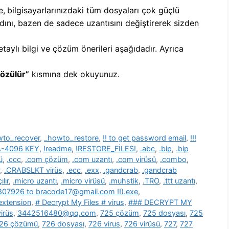
e,
b
ilgisayarlarınızdaki tüm dosyaları çok güçlü
dını, bazen de sadece uzantısını değiştirerek sizden
etaylı bilgi ve çözüm önerileri aşağıdadır. Ayrıca
Çözülür”
kısmına dek okuyunuz.
wto_recover
,
_howto_restore
,
!! to get password email
,
!!!
SA-4096 KEY
,
!readme
,
!RESTORE_FİLES!
,
.abc
,
.bip
,
.bip
ü
,
.ccc
,
.com çözüm
,
.com uzantı
,
.com virüsü
,
.combo
,
,
.CRABSLKT virüs
,
.ecc
,
.exx
,
.gandcrab
,
.gandcrab
lır
,
.micro uzantı
,
.micro virüsü
,
.muhstik
,
.TRO
,
.ttt uzantı
,
39807926 to bracode17@gmail.com !!).exe
,
 extension
,
# Decrypt My Files # virus
,
### DECRYPT MY
irüs
,
3442516480@qq.com
,
725 çözüm
,
725 dosyası
,
725
26 çözümü
,
726 dosyası
,
726 virus
,
726 virüsü
,
727
,
727