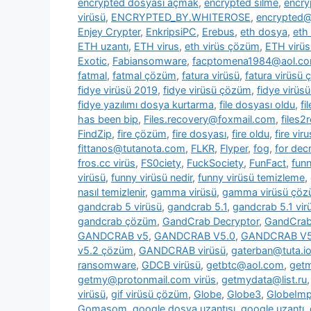
encrypted dosyası açmak
,
encrypted silme
,
encry
virüsü
,
ENCRYPTED_BY.WHITEROSE
,
encrypted@
Enjey Crypter
,
EnkripsiPC
,
Erebus
,
eth dosya
,
eth
ETH uzantı
,
ETH virus
,
eth virüs çözüm
,
ETH virüs
Exotic
,
Fabiansomware
,
facptomena1984@aol.c
fatmal
,
fatmal çözüm
,
fatura virüsü
,
fatura virüsü
fidye virüsü 2019
,
fidye virüsü çözüm
,
fidye virüs
fidye yazılımı dosya kurtarma
,
file dosyası oldu
,
fi
has been bip
,
Files.recovery@foxmail.com
,
files
FindZip
,
fire çözüm
,
fire dosyası
,
fire oldu
,
fire viru
fittanos@tutanota.com
,
FLKR
,
Flyper
,
fog
,
for dec
fros.cc virüs
,
FS0ciety
,
FuckSociety
,
FunFact
,
fun
virüsü
,
funny virüsü nedir
,
funny virüsü temizleme
,
nasıl temizlenir
,
gamma virüsü
,
gamma virüsü çö
gandcrab 5 virüsü
,
gandcrab 5.1
,
gandcrab 5.1 vir
gandcrab çözüm
,
GandCrab Decryptor
,
GandCrab 
GANDCRAB v5
,
GANDCRAB V5.0
,
GANDCRAB V5
v5.2 çözüm
,
GANDCRAB virüsü
,
gaterban@tuta.i
ransomware
,
GDCB virüsü
,
getbtc@aol.com
,
get
getmy@protonmail.com virüs
,
getmydata@list.ru
virüsü
,
gif virüsü çözüm
,
Globe
,
Globe3
,
GlobeImp
Gomasom
,
google dosya uzantısı
,
google uzantı
,