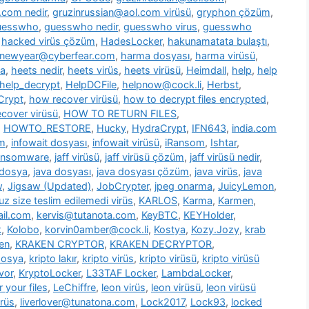
.com nedir
,
gruzinrussian@aol.com virüsü
,
gryphon çözüm
,
uesswho
,
guesswho nedir
,
guesswho virus
,
guesswho
,
hacked virüs çözüm
,
HadesLocker
,
hakunamatata bulaştı
,
newyear@cyberfear.com
,
harma dosyası
,
harma virüsü
,
ya
,
heets nedir
,
heets virüs
,
heets virüsü
,
Heimdall
,
help
,
help
help_decrypt
,
HelpDCFile
,
helpnow@cock.li
,
Herbst
,
Crypt
,
how recover virüsü
,
how to decrypt files encrypted
,
cover virüsü
,
HOW TO RETURN FILES
,
,
HOWTO_RESTORE
,
Hucky
,
HydraCrypt
,
IFN643
,
india.com
üm
,
infowait dosyası
,
infowait virüsü
,
iRansom
,
Ishtar
,
ransomware
,
jaff virüsü
,
jaff virüsü çözüm
,
jaff virüsü nedir
,
 dosya
,
java dosyası
,
java dosyası çözüm
,
java virüs
,
java
w
,
Jigsaw (Updated)
,
JobCrypter
,
jpeg onarma
,
JuicyLemon
,
z size teslim edilemedi virüs
,
KARLOS
,
Karma
,
Karmen
,
il.com
,
kervis@tutanota.com
,
KeyBTC
,
KEYHolder
,
k
,
Kolobo
,
korvin0amber@cock.li
,
Kostya
,
Kozy.Jozy
,
krab
en
,
KRAKEN CRYPTOR
,
KRAKEN DECRYPTOR
,
dosya
,
kripto lakır
,
kripto virüs
,
kripto virüsü
,
kripto virüsü
vor
,
KryptoLocker
,
L33TAF Locker
,
LambdaLocker
,
 your files
,
LeChiffre
,
leon virüs
,
leon virüsü
,
leon virüsü
irüs
,
liverlover@tunatona.com
,
Lock2017
,
Lock93
,
locked