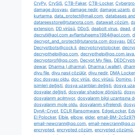
CryPy
,
CrySiS
,
CTB-Faker
,
CTB-Locker
,
Cybergr
damage dosyası
,
damage nedir
,
damage uzantı
,
d
kurtarma
,
data_protect@mail.com
,
databases and 
datareesstore@tutanota.com
,
datawait çözüm
,
da
extension
,
DD virüsü
,
DDoS
,
deabolt virus
,
dead
,
d
decruti@aol.com avflantuheems1984@aol.com
,
d
decrypt_and_protect@tutanota.com dosyası
,
DE
Decryptbots@cock.li
,
decryptcryptolocker
,
decry
decrypthelp@qq.com
,
decrypthelp@qq.com.java
decryptprof@qq.com
,
Decypt My files
,
DEDCrypt
dewar
,
Dharma (.dharma)
,
Dharma (.wallet)
,
dharm
djvu file
,
djvu nasıl çözülür
,
djvu nedir
,
DMA Locker
doc dosyası oldu
,
doc virüs
,
doc virüsü
,
Domino
,
isimleri değişti
,
dosya uzantıları değişti
,
dosya uzan
dosyalar değişti
,
dosyalar shadow dönüştü
,
dosya
dosyalarım açılmıyor
,
dosyalarım bilgi uzantısına 
dosyalarım mole oldu
,
dosyalarım şifrelendi
,
dosya
DynA-Crypt
,
ECLR Ransomware
,
EdgeLocker
,
Ed
El Polocker
,
Elbie
,
elbow
,
elder
,
email-BM-2cSz9
email-newcrann@qq.com
,
email-newcrann@qq.co
encrypted
,
encrypted çözüm
,
encrypted çözümü
,