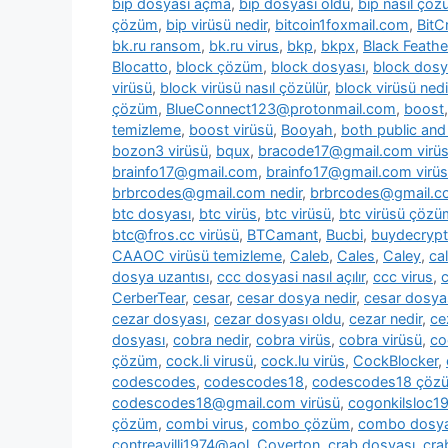
bip dosyası açma
,
bip dosyası oldu
,
bip nasıl çözü
çözüm
,
bip virüsü nedir
,
bitcoin1foxmail.com
,
BitC
bk.ru ransom
,
bk.ru virus
,
bkp
,
bkpx
,
Black Feathe
Blocatto
,
block çözüm
,
block dosyası
,
block dosy
virüsü
,
block virüsü nasıl çözülür
,
block virüsü nedi
çözüm
,
BlueConnect123@protonmail.com
,
boost
temizleme
,
boost virüsü
,
Booyah
,
both public and 
bozon3 virüsü
,
bqux
,
bracode17@gmail.com virü
brainfo17@gmail.com
,
brainfo17@gmail.com virüs
brbrcodes@gmail.com nedir
,
brbrcodes@gmail.co
btc dosyası
,
btc virüs
,
btc virüsü
,
btc virüsü çözü
btc@fros.cc virüsü
,
BTCamant
,
Bucbi
,
buydecryp
CAAOC virüsü temizleme
,
Caleb
,
Cales
,
Caley
,
cal
dosya uzantısı
,
ccc dosyasi nasıl açılır
,
ccc virus
,
c
CerberTear
,
cesar
,
cesar dosya nedir
,
cesar dosya
cezar dosyası
,
cezar dosyası oldu
,
cezar nedir
,
ce
dosyası
,
cobra nedir
,
cobra virüs
,
cobra virüsü
,
co
çözüm
,
cock.li virusü
,
cock.lu virüs
,
CockBlocker
,
codescodes
,
codescodes18
,
codescodes18 çöz
codescodes18@gmail.com virüsü
,
cogonkilsloc
çözüm
,
combi virus
,
combo çözüm
,
combo dosya
contreavilli1974@aol
,
Coverton
,
crab dosyası
,
cra