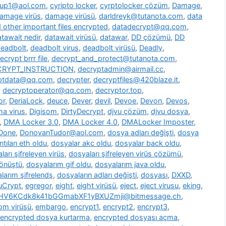
oup1@aol.com
,
cyripto locker
,
cyrptolocker çözüm
,
Damage
,
amage virüs
,
damage virüsü
,
darldreyk@tutanota.com
,
data
other important files encrypted
,
datadecrypt@qq.com
,
tawait nedir
,
datawait virüsü
,
datawar
,
DD çözümü
,
DD
eadbolt
,
deadbolt virus
,
deadbolt virüsü
,
Deadly
,
ecrypt brrr file
,
decrypt_and_protect@tutanota.com
,
CRYPT_INSTRUCTION
,
decryptadmin@airmail.cc
,
ptdata@qq.com
,
decrypter
,
decryptfiles@420blaze.it
,
,
decryptoperator@qq.com
,
decryptor.top
,
or
,
DeriaLock
,
deuce
,
Dever
,
devil
,
Devoe
,
Devon
,
Devos
,
a virus
,
Digisom
,
DirtyDecrypt
,
djvu çözüm
,
djvu dosya
,
,
DMA Locker 3.0
,
DMA Locker 4.0
,
DMALocker Imposter
,
Done
,
DonovanTudor@aol.com
,
dosya adları değişti
,
dosya
tıları eth oldu
,
dosyalar akc oldu
,
dosyalar back oldu
,
ları şifreleyen virüs
,
dosyaları şifreleyen virüs çözümü
,
dönüştü
,
dosyalarım gif oldu
,
dosyalarım java oldu
,
larım şifrelendş
,
dosyaların adları değişti
,
dosyası
,
DXXD
,
uCrypt
,
egregor
,
eight
,
eight virüsü
,
eject
,
eject virusu
,
eking
,
7HV6KCdk8k41bGGmabXF1yBXUZmji@bitmessage.ch
,
m virüsü
,
embargo
,
encrypt1
,
encrypt2
,
encrypt3
,
encrypted dosya kurtarma
,
encrypted dosyası açma
,