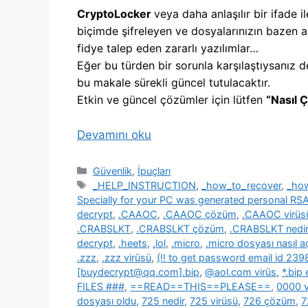
CryptoLocker
veya daha anlaşılır bir ifade il
biçimde şifreleyen ve dosyalarınızın bazen a
fidye talep eden zararlı yazılımlar…
Eğer bu türden bir sorunla karşılaştıysanız d
bu makale sürekli güncel tutulacaktır.
Etkin ve güncel çözümler için lütfen
“Nasıl 
Devamını oku
Kategoriler
Güvenlik
,
İpuçları
Etiketler
_HELP_INSTRUCTION
,
_how_to_recover
,
_ho
Specially for your PC was generated personal R
decrypt
,
.CAAOC
,
.CAAOC çözüm
,
.CAAOC virüs
.CRABSLKT
,
.CRABSLKT çözüm
,
.CRABSLKT nedir
decrypt
,
.heets
,
.lol
,
.micro
,
.micro dosyası nasıl açı
.zzz
,
.zzz virüsü
,
(!! to get password email id 2
[buydecrypt@qq.com].bip
,
@aol.com virüs
,
*.bip
FILES ###
,
==READ==THIS==PLEASE==
,
0000 v
dosyası oldu
,
725 nedir
,
725 virüsü
,
726 çözüm
,
7