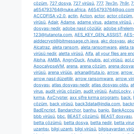
çözüm
,
727 dosya
,
727 virüsü
,
777
,
7ev3n
,
7h9r
,
7
a654793764@nuke.africa
,
A654793764@qq.co
ACCDFISA v2.0
,
actin
,
Acton
,
actor
,
actor çözüm
virüsü
,
Adair
,
Adame
,
adame virus
,
adame virüsü
,
dosyası nedir
,
adobe nasıl çözülür
,
adobe şifrelem
123@tutanota.com
,
AES_KEY_GEN_ASSIST
,
AES-
aiddecrypt@bitmessage.ch.java
,
akc dosyası
,
akc
Alcatraz
,
aleta ransom
,
aleta ransomware
,
aleta 
virüsü nedir
,
aletta virüsü
,
Alfa
,
all your files are e
Alpha
,
AMBA
,
AngryDuck
,
Anubis
,
aol virüsü
,
aol.
ApocalypseVM
,
arena
,
arena çözüm
,
arena dosya
virüsü
,
arena virüüs
,
arkana@tuta.io
,
arrow
,
arrow
arrow nasıl düzeltilir
,
arrow ransomware
,
arrow vir
dosyası
,
atlas dosyası nedir
,
atlas dosyası oldu
,
a
virus
,
audit virüs çözüm
,
audit virüsü
,
AutoLocky
,
kırma
,
AxCrypter
,
axx şifre kırma programı
,
back
,
çözüm
,
back virüsü
,
back3data@india.com
,
backm
BadEncript
,
Bandarchor
,
banhu
,
banjo
,
BankAcco
bbb virüsü
,
bbc
,
BEAST çözümü
,
BEAST dosyası
,
betta çözümü
,
betta dosya
,
betta nedir
,
betta viru
uzantısı
,
bilgi uzantı
,
bilgi virüsü
,
bilgisayardan vir