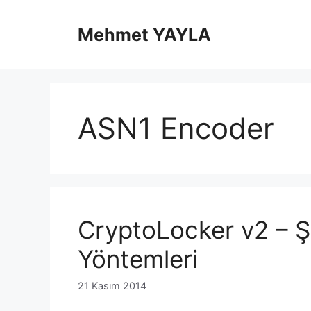
İçeriğe
atla
Mehmet YAYLA
ASN1 Encoder
CryptoLocker v2 – Ş
Yöntemleri
21 Kasım 2014