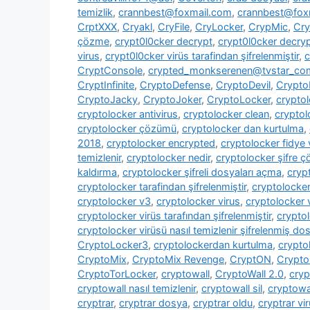
temizlik
,
crannbest@foxmail.com
,
crannbest@foxm
CrptXXX
,
Cryakl
,
CryFile
,
CryLocker
,
CrypMic
,
Cry
çözme
,
crypt0l0cker decrypt
,
crypt0l0cker decryp
virus
,
crypt0l0cker virüs tarafindan şifrelenmiştir
,
c
CryptConsole
,
crypted_monkserenen@tvstar_co
CryptInfinite
,
CryptoDefense
,
CryptoDevil
,
CryptoF
CryptoJacky
,
CryptoJoker
,
CryptoLocker
,
crypto
cryptolocker antivirus
,
cryptolocker clean
,
cryptol
cryptolocker çözümü
,
cryptolocker dan kurtulma
,
2018
,
cryptolocker encrypted
,
cryptolocker fidye 
temizlenir
,
cryptolocker nedir
,
cryptolocker şifre 
kaldırma
,
cryptolocker şifreli dosyaları açma
,
cryp
cryptolocker tarafindan şifrelenmiştir
,
cryptolocke
cryptolocker v3
,
cryptolocker virus
,
cryptolocker 
cryptolocker virüs tarafından şifrelenmiştir
,
cryptol
cryptolocker virüsü nasıl temizlenir şifrelenmiş dosy
CryptoLocker3
,
cryptolockerdan kurtulma
,
crypto
CryptoMix
,
CryptoMix Revenge
,
CryptON
,
Crypto
CryptoTorLocker
,
cryptowall
,
CryptoWall 2.0
,
cryp
cryptowall nasıl temizlenir
,
cryptowall sil
,
cryptowal
cryptrar
,
cryptrar dosya
,
cryptrar oldu
,
cryptrar vi