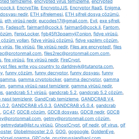
pted temizleme
,
encrypted virus temizleme
,
encrypted
cock.li
,
EncrypTile
,
EncryptoJJS
,
Encryptor RaaS
,
Enigma
,
 dosyası nedir
,
ETH şifrelemesi
,
ETH şifreli dosya çözümü
,
ü
,
eth virüsü nedir
,
eucodes17@gmail.com
,
Evil
,
exe şifreli
,
om
,
Fadesoft
,
fairman1@cock.li
,
fairman5@cock.li
,
Fantom
,
 çözüm
,
FenixLocker
,
fgb45ft3pqamyji7.onion
,
fidye virüsü
,
ü çözüm yolları
,
fidye virüsü çözümü
,
fidye yazılımı çözüm
,
le virüs
,
file virüsü
,
file virüsü nedir
,
Files are encrypted!
,
files
2rec@protonmail.com
,
files2rec@protonmail.com.com
,
s
,
fire virüsü
,
fire virüsü nedir
,
FireCrypt
,
rypt files write you country to darldreyk@tutanota.com
,
ny
,
funny çözüm
,
funny decryptor
,
funny dosyası
,
funny
gamma
,
gamma cryptolocker
,
gamma decryptor
,
gamma
züm
,
gamma virüsü nasıl temizlenir
,
gamma virüsü nedir
,
üs
,
gandcrab 5.1 virüsü
,
gandcrab 5.2
,
gandcrab 5.2 çözüm
,
nasıl temizlenir
,
GandCrab temizleme
,
GANDCRAB V4
,
.0.2
,
GANDCRAB v5.0.3
,
GANDCRAB v5.0.4
,
gandcrab
o
,
GC47
,
GDCB çözüm
,
GDCB dosyası
,
GDCB nedir
,
GDCB
my@protonmail.com
,
getmy@protonmail.com çözüm
,
,
getmydata@list.ru virüsü
,
GhostCrypt
,
gif nedir
,
gif virus
,
gif
oster
,
GlobeImposter 2.0
,
GOG
,
gogoogle
,
GoldenEye
,
görsel onarma
,
GPCode
,
gruzinrussian@aol.com
,