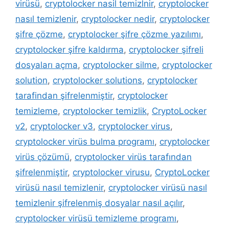
virüsü
,
cryptolocker nasil temizlnir
,
cryptolocker
nasıl temizlenir
,
cryptolocker nedir
,
cryptolocker
şifre çözme
,
cryptolocker şifre çözme yazılımı
,
cryptolocker şifre kaldırma
,
cryptolocker şifreli
dosyaları açma
,
cryptolocker silme
,
cryptolocker
solution
,
cryptolocker solutions
,
cryptolocker
tarafindan şifrelenmiştir
,
cryptolocker
temizleme
,
cryptolocker temizlik
,
CryptoLocker
v2
,
cryptolocker v3
,
cryptolocker virus
,
cryptolocker virüs bulma programı
,
cryptolocker
virüs çözümü
,
cryptolocker virüs tarafından
şifrelenmiştir
,
cryptolocker virusu
,
CryptoLocker
virüsü nasıl temizlenir
,
cryptolocker virüsü nasıl
temizlenir şifrelenmiş dosyalar nasıl açılır
,
cryptolocker virüsü temizleme programı
,