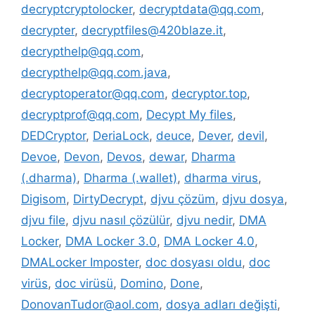
decryptcryptolocker
,
decryptdata@qq.com
,
decrypter
,
decryptfiles@420blaze.it
,
decrypthelp@qq.com
,
decrypthelp@qq.com.java
,
decryptoperator@qq.com
,
decryptor.top
,
decryptprof@qq.com
,
Decypt My files
,
DEDCryptor
,
DeriaLock
,
deuce
,
Dever
,
devil
,
Devoe
,
Devon
,
Devos
,
dewar
,
Dharma
(.dharma)
,
Dharma (.wallet)
,
dharma virus
,
Digisom
,
DirtyDecrypt
,
djvu çözüm
,
djvu dosya
,
djvu file
,
djvu nasıl çözülür
,
djvu nedir
,
DMA
Locker
,
DMA Locker 3.0
,
DMA Locker 4.0
,
DMALocker Imposter
,
doc dosyası oldu
,
doc
virüs
,
doc virüsü
,
Domino
,
Done
,
DonovanTudor@aol.com
,
dosya adları değişti
,