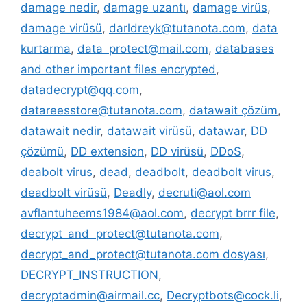
damage nedir
,
damage uzantı
,
damage virüs
,
damage virüsü
,
darldreyk@tutanota.com
,
data
kurtarma
,
data_protect@mail.com
,
databases
and other important files encrypted
,
datadecrypt@qq.com
,
datareesstore@tutanota.com
,
datawait çözüm
,
datawait nedir
,
datawait virüsü
,
datawar
,
DD
çözümü
,
DD extension
,
DD virüsü
,
DDoS
,
deabolt virus
,
dead
,
deadbolt
,
deadbolt virus
,
deadbolt virüsü
,
Deadly
,
decruti@aol.com
avflantuheems1984@aol.com
,
decrypt brrr file
,
decrypt_and_protect@tutanota.com
,
decrypt_and_protect@tutanota.com dosyası
,
DECRYPT_INSTRUCTION
,
decryptadmin@airmail.cc
,
Decryptbots@cock.li
,