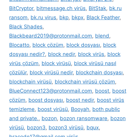
BitCryptor
,
bitmessage.ch virüs
,
BitStak
,
bk.ru
ransom
,
bk.ru virus
,
bkp
,
bkpx
,
Black Feather
,
Black Shades
,
Blackbeard2019@protonmail.com
,
blend
,
Blocatto
,
block çözüm
,
block dosyası
,
block
dosyası nedir?
,
block nedir
,
block virüs
,
block
virüs çözüm
,
block virüsü
,
block virüsü nasıl
çözülür
,
block virüsü nedir
,
blockchain dosyası
,
blockchain virüsü
,
blockchain virüsü çözüm
,
BlueConnect123@protonmail.com
,
boost
,
boost
çözüm
,
boost dosyası
,
boost nedir
,
boost virüs
temizleme
,
boost virüsü
,
Booyah
,
both public
and private.
,
bozon
,
bozon ransomware
,
bozon
virüsü
,
bozon3
,
bozon3 virüsü
,
bqux
,
bracode17@gmail.com virüs
,