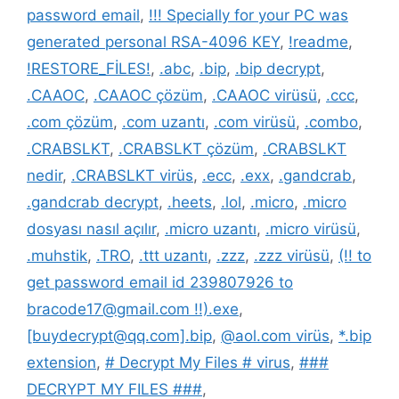
password email
,
!!! Specially for your PC was
generated personal RSA-4096 KEY
,
!readme
,
!RESTORE_FİLES!
,
.abc
,
.bip
,
.bip decrypt
,
.CAAOC
,
.CAAOC çözüm
,
.CAAOC virüsü
,
.ccc
,
.com çözüm
,
.com uzantı
,
.com virüsü
,
.combo
,
.CRABSLKT
,
.CRABSLKT çözüm
,
.CRABSLKT
nedir
,
.CRABSLKT virüs
,
.ecc
,
.exx
,
.gandcrab
,
.gandcrab decrypt
,
.heets
,
.lol
,
.micro
,
.micro
dosyası nasıl açılır
,
.micro uzantı
,
.micro virüsü
,
.muhstik
,
.TRO
,
.ttt uzantı
,
.zzz
,
.zzz virüsü
,
(!! to
get password email id 239807926 to
bracode17@gmail.com !!).exe
,
[buydecrypt@qq.com].bip
,
@aol.com virüs
,
*.bip
extension
,
# Decrypt My Files # virus
,
###
DECRYPT MY FILES ###
,