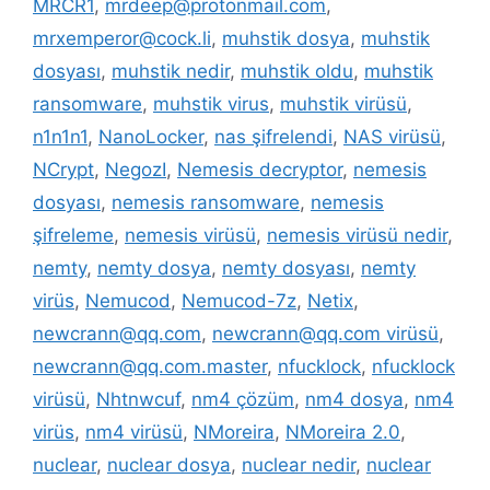
MRCR1
,
mrdeep@protonmail.com
,
mrxemperor@cock.li
,
muhstik dosya
,
muhstik
dosyası
,
muhstik nedir
,
muhstik oldu
,
muhstik
ransomware
,
muhstik virus
,
muhstik virüsü
,
n1n1n1
,
NanoLocker
,
nas şifrelendi
,
NAS virüsü
,
NCrypt
,
NegozI
,
Nemesis decryptor
,
nemesis
dosyası
,
nemesis ransomware
,
nemesis
şifreleme
,
nemesis virüsü
,
nemesis virüsü nedir
,
nemty
,
nemty dosya
,
nemty dosyası
,
nemty
virüs
,
Nemucod
,
Nemucod-7z
,
Netix
,
newcrann@qq.com
,
newcrann@qq.com virüsü
,
newcrann@qq.com.master
,
nfucklock
,
nfucklock
virüsü
,
Nhtnwcuf
,
nm4 çözüm
,
nm4 dosya
,
nm4
virüs
,
nm4 virüsü
,
NMoreira
,
NMoreira 2.0
,
nuclear
,
nuclear dosya
,
nuclear nedir
,
nuclear