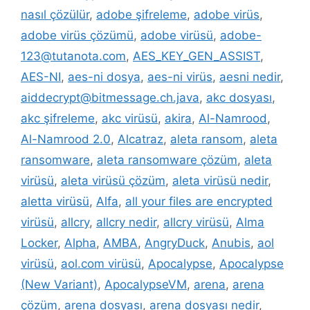
nasıl çözülür
,
adobe şifreleme
,
adobe virüs
,
adobe virüs çözümü
,
adobe virüsü
,
adobe-
123@tutanota.com
,
AES_KEY_GEN_ASSIST
,
AES-NI
,
aes-ni dosya
,
aes-ni virüs
,
aesni nedir
,
aiddecrypt@bitmessage.ch.java
,
akc dosyası
,
akc şifreleme
,
akc virüsü
,
akira
,
Al-Namrood
,
Al-Namrood 2.0
,
Alcatraz
,
aleta ransom
,
aleta
ransomware
,
aleta ransomware çözüm
,
aleta
virüsü
,
aleta virüsü çözüm
,
aleta virüsü nedir
,
aletta virüsü
,
Alfa
,
all your files are encrypted
virüsü
,
allcry
,
allcry nedir
,
allcry virüsü
,
Alma
Locker
,
Alpha
,
AMBA
,
AngryDuck
,
Anubis
,
aol
virüsü
,
aol.com virüsü
,
Apocalypse
,
Apocalypse
(New Variant)
,
ApocalypseVM
,
arena
,
arena
çözüm
,
arena dosyası
,
arena dosyası nedir
,