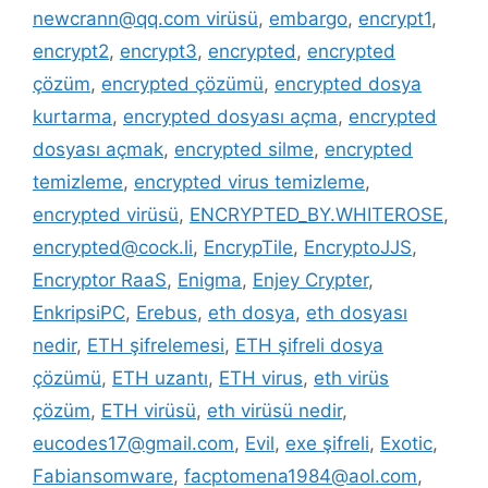
newcrann@qq.com virüsü
,
embargo
,
encrypt1
,
encrypt2
,
encrypt3
,
encrypted
,
encrypted
çözüm
,
encrypted çözümü
,
encrypted dosya
kurtarma
,
encrypted dosyası açma
,
encrypted
dosyası açmak
,
encrypted silme
,
encrypted
temizleme
,
encrypted virus temizleme
,
encrypted virüsü
,
ENCRYPTED_BY.WHITEROSE
,
encrypted@cock.li
,
EncrypTile
,
EncryptoJJS
,
Encryptor RaaS
,
Enigma
,
Enjey Crypter
,
EnkripsiPC
,
Erebus
,
eth dosya
,
eth dosyası
nedir
,
ETH şifrelemesi
,
ETH şifreli dosya
çözümü
,
ETH uzantı
,
ETH virus
,
eth virüs
çözüm
,
ETH virüsü
,
eth virüsü nedir
,
eucodes17@gmail.com
,
Evil
,
exe şifreli
,
Exotic
,
Fabiansomware
,
facptomena1984@aol.com
,