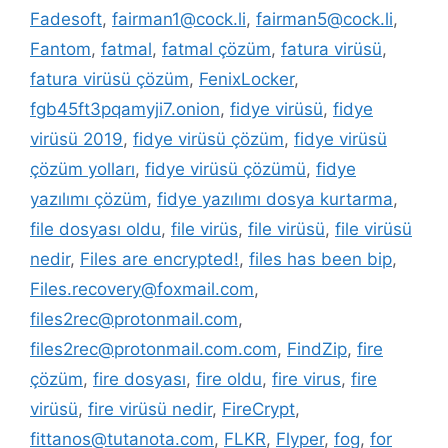
Fadesoft
,
fairman1@cock.li
,
fairman5@cock.li
,
Fantom
,
fatmal
,
fatmal çözüm
,
fatura virüsü
,
fatura virüsü çözüm
,
FenixLocker
,
fgb45ft3pqamyji7.onion
,
fidye virüsü
,
fidye
virüsü 2019
,
fidye virüsü çözüm
,
fidye virüsü
çözüm yolları
,
fidye virüsü çözümü
,
fidye
yazılımı çözüm
,
fidye yazılımı dosya kurtarma
,
file dosyası oldu
,
file virüs
,
file virüsü
,
file virüsü
nedir
,
Files are encrypted!
,
files has been bip
,
Files.recovery@foxmail.com
,
files2rec@protonmail.com
,
files2rec@protonmail.com.com
,
FindZip
,
fire
çözüm
,
fire dosyası
,
fire oldu
,
fire virus
,
fire
virüsü
,
fire virüsü nedir
,
FireCrypt
,
fittanos@tutanota.com
,
FLKR
,
Flyper
,
fog
,
for