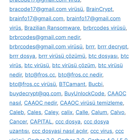
bracode17@gmail.com virüsü
,
BrainCrypt
,
brainfo17@gmail.com
,
brainfo17@gmail.com
virüs
,
Brazilian Ransomware
,
brbrcodes virüsü
,
brbrcodes@gmail.com nedir
,
brbrcodes@gmail.com virüsü
,
brrr
,
brrr decrypt
,
brrr dosya
,
brrr virüsü çözümü
,
btc dosyası
,
btc
virüs
,
btc virüsü
,
btc virüsü çözüm
,
btc virüsü
nedir
,
btc@fros.cc
,
btc@fros.cc nedir
,
btc@fros.cc virüsü
,
BTCamant
,
Bucbi
,
buydecrypt@qq.com
,
BuyUnlockCode
,
CAAOC
nasıl
,
CAAOC nedir
,
CAAOC virüsü temizleme
,
Caleb
,
Cales
,
Caley
,
calix
,
Calle
,
Calum
,
Calvo
,
Cancer
,
CAPITAL
,
ccc dosya
,
ccc dosya
uzantısı
,
ccc dosyasi nasıl açılır
,
ccc virus
,
ccc