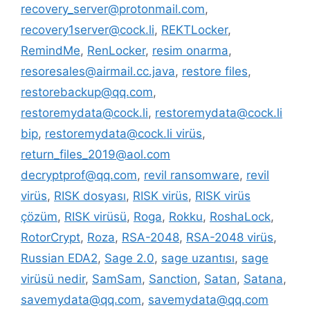
recovery_server@protonmail.com
,
recovery1server@cock.li
,
REKTLocker
,
RemindMe
,
RenLocker
,
resim onarma
,
resoresales@airmail.cc.java
,
restore files
,
restorebackup@qq.com
,
restoremydata@cock.li
,
restoremydata@cock.li
bip
,
restoremydata@cock.li virüs
,
return_files_2019@aol.com
decryptprof@qq.com
,
revil ransomware
,
revil
virüs
,
RISK dosyası
,
RISK virüs
,
RISK virüs
çözüm
,
RISK virüsü
,
Roga
,
Rokku
,
RoshaLock
,
RotorCrypt
,
Roza
,
RSA-2048
,
RSA-2048 virüs
,
Russian EDA2
,
Sage 2.0
,
sage uzantısı
,
sage
virüsü nedir
,
SamSam
,
Sanction
,
Satan
,
Satana
,
savemydata@qq.com
,
savemydata@qq.com