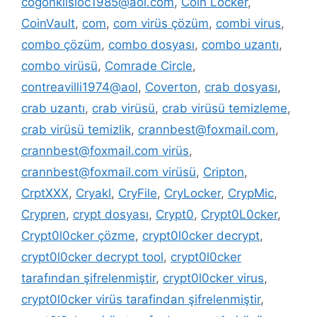
cogonkilsloc1985@aol.com
,
Coin Locker
,
CoinVault
,
com
,
com virüs çözüm
,
combi virus
,
combo çözüm
,
combo dosyası
,
combo uzantı
,
combo virüsü
,
Comrade Circle
,
contreavilli1974@aol
,
Coverton
,
crab dosyası
,
crab uzantı
,
crab virüsü
,
crab virüsü temizleme
,
crab virüsü temizlik
,
crannbest@foxmail.com
,
crannbest@foxmail.com virüs
,
crannbest@foxmail.com virüsü
,
Cripton
,
CrptXXX
,
Cryakl
,
CryFile
,
CryLocker
,
CrypMic
,
Crypren
,
crypt dosyası
,
Crypt0
,
Crypt0L0cker
,
Crypt0l0cker çözme
,
crypt0l0cker decrypt
,
crypt0l0cker decrypt tool
,
crypt0l0cker
tarafından şifrelenmiştir
,
crypt0l0cker virus
,
crypt0l0cker virüs tarafindan şifrelenmiştir
,