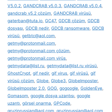
V5.0.2
,
GANDCRAB v5.0.3
,
GANDCRAB v5.0.4
,
gandcrab v5.2 çözüm
,
GANDCRAB virüsü
,
gaterban@tuta.io
,
GC47
,
GDCB çözüm
,
GDCB
dosyası
,
GDCB nedir
,
GDCB ransomware
,
GDCB
virüsü
,
getbtc@aol.com
,
getmy@protonmail.com
,
getmy@protonmail.com çözüm
,
getmy@protonmail.com virüs
,
getmydata@list.ru
,
getmydata@list.ru virüsü
,
GhostCrypt
,
gif nedir
,
gif virus
,
gif virüsü
,
gif
virüsü çözüm
,
Globe
,
Globe3
,
GlobeImposter
,
GlobeImposter 2.0
,
GOG
,
gogoogle
,
GoldenEye
,
Gomasom
,
google dosya uzantısı
,
google
uzantı
,
görsel onarma
,
GPCode
,
gruzinrussian@aol.com
,
gruzinrussian@aol.com