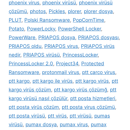
phoenix virus
,
phoenix virüsü
,
phoenix virüsü
çözümü
,
photos
,
Pickles
,
plorer
,
plorer dosya
,
PLUT
,
Polski Ransomware
,
PopCornTime
,
Potato
,
PowerLocky
,
PowerShell Locker
,
PowerWare
,
PRIAPOS dosya
,
PRIAPOS dosyası
,
PRIAPOS oldu
,
PRIAPOS virus
,
PRIAPOS virüs
nedir
,
PRIAPOS virüsü
,
PrincessLocker
,
PrincessLocker 2.0
,
Project34
,
Protected
Ransomware
,
protonmail virus
,
ptt carco virus
,
ptt kargo
,
ptt kargo ile virüs
,
ptt kargo virüs
,
ptt
kargo virüs çözüm
,
ptt kargo virüs çözümğ
,
ptt
kargo virüsü nasıl çözülür
,
ptt posta hizmetleri
,
ptt posta virüs çözüm
,
ptt posta virus çözümü
,
ptt posta virüsü
,
ptt virüs
,
ptt virüsü
,
pumas
virüsü
,
pumax dosya
,
pumax virus
,
pumax