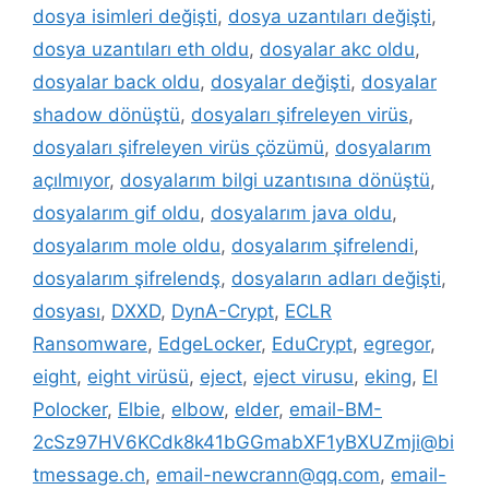
dosya isimleri değişti
,
dosya uzantıları değişti
,
dosya uzantıları eth oldu
,
dosyalar akc oldu
,
dosyalar back oldu
,
dosyalar değişti
,
dosyalar
shadow dönüştü
,
dosyaları şifreleyen virüs
,
dosyaları şifreleyen virüs çözümü
,
dosyalarım
açılmıyor
,
dosyalarım bilgi uzantısına dönüştü
,
dosyalarım gif oldu
,
dosyalarım java oldu
,
dosyalarım mole oldu
,
dosyalarım şifrelendi
,
dosyalarım şifrelendş
,
dosyaların adları değişti
,
dosyası
,
DXXD
,
DynA-Crypt
,
ECLR
Ransomware
,
EdgeLocker
,
EduCrypt
,
egregor
,
eight
,
eight virüsü
,
eject
,
eject virusu
,
eking
,
El
Polocker
,
Elbie
,
elbow
,
elder
,
email-BM-
2cSz97HV6KCdk8k41bGGmabXF1yBXUZmji@bi
tmessage.ch
,
email-newcrann@qq.com
,
email-