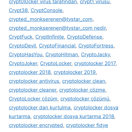
crypt0l0cker virüs tarafından
,
crypt1 virüsü
,
Crypt38
,
CryptConsole
,
crypted_monkserenen@tvstar_com
,
crypted_monkserenen@tvstar_com nedir
,
CryptFuck
,
CryptInfinite
,
CryptoDefense
,
CryptoDevil
,
CryptoFinancial
,
CryptoFortress
,
CryptoHasYou
,
CryptoHitman
,
CryptoJacky
,
CryptoJoker
,
CryptoLocker
,
cryptolocker 2017
,
cryptolocker 2018
,
cryptolocker 2019
,
cryptolocker antivirus
,
cryptolocker clean
,
cryptolocker cleaner
,
cryptolocker çözme
,
CryptoLocker çözüm
,
cryptolocker çözümü
,
cryptolocker dan kurtulma
,
cryptolocker dosya
kurtarma
,
cryptolocker dosya kurtarma 2018
,
cryptolocker encrypted
,
cryptolocker fidye