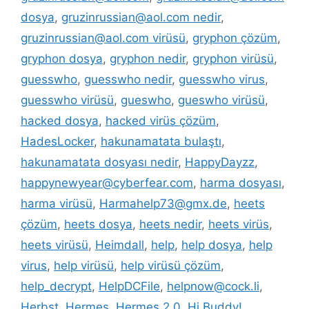
dosya
,
gruzinrussian@aol.com nedir
,
gruzinrussian@aol.com virüsü
,
gryphon çözüm
,
gryphon dosya
,
gryphon nedir
,
gryphon virüsü
,
guesswho
,
guesswho nedir
,
guesswho virus
,
guesswho virüsü
,
gueswho
,
gueswho virüsü
,
hacked dosya
,
hacked virüs çözüm
,
HadesLocker
,
hakunamatata bulaştı
,
hakunamatata dosyası nedir
,
HappyDayzz
,
happynewyear@cyberfear.com
,
harma dosyası
,
harma virüsü
,
Harmahelp73@gmx.de
,
heets
çözüm
,
heets dosya
,
heets nedir
,
heets virüs
,
heets virüsü
,
Heimdall
,
help
,
help dosya
,
help
virus
,
help virüsü
,
help virüsü çözüm
,
help_decrypt
,
HelpDCFile
,
helpnow@cock.li
,
Herbst
,
Hermes
,
Hermes 2.0
,
Hi Buddy!
,