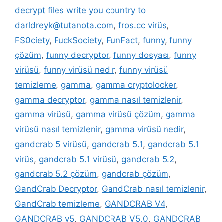
decrypt files write you country to
darldreyk@tutanota.com
,
fros.cc virüs
,
FS0ciety
,
FuckSociety
,
FunFact
,
funny
,
funny
çözüm
,
funny decryptor
,
funny dosyası
,
funny
virüsü
,
funny virüsü nedir
,
funny virüsü
temizleme
,
gamma
,
gamma cryptolocker
,
gamma decryptor
,
gamma nasıl temizlenir
,
gamma virüsü
,
gamma virüsü çözüm
,
gamma
virüsü nasıl temizlenir
,
gamma virüsü nedir
,
gandcrab 5 virüsü
,
gandcrab 5.1
,
gandcrab 5.1
virüs
,
gandcrab 5.1 virüsü
,
gandcrab 5.2
,
gandcrab 5.2 çözüm
,
gandcrab çözüm
,
GandCrab Decryptor
,
GandCrab nasıl temizlenir
,
GandCrab temizleme
,
GANDCRAB V4
,
GANDCRAB v5
,
GANDCRAB V5.0
,
GANDCRAB