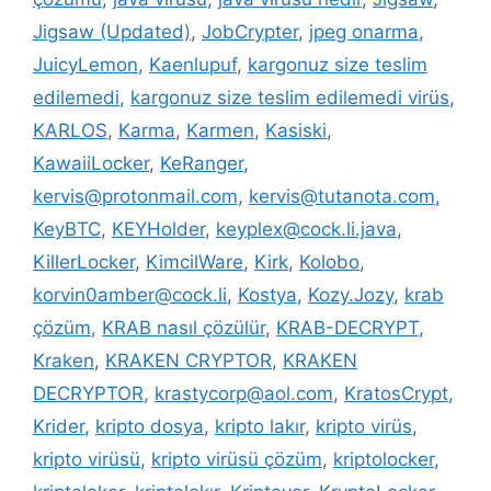
Jigsaw (Updated)
,
JobCrypter
,
jpeg onarma
,
JuicyLemon
,
Kaenlupuf
,
kargonuz size teslim
edilemedi
,
kargonuz size teslim edilemedi virüs
,
KARLOS
,
Karma
,
Karmen
,
Kasiski
,
KawaiiLocker
,
KeRanger
,
kervis@protonmail.com
,
kervis@tutanota.com
,
KeyBTC
,
KEYHolder
,
keyplex@cock.li.java
,
KillerLocker
,
KimcilWare
,
Kirk
,
Kolobo
,
korvin0amber@cock.li
,
Kostya
,
Kozy.Jozy
,
krab
çözüm
,
KRAB nasıl çözülür
,
KRAB-DECRYPT
,
Kraken
,
KRAKEN CRYPTOR
,
KRAKEN
DECRYPTOR
,
krastycorp@aol.com
,
KratosCrypt
,
Krider
,
kripto dosya
,
kripto lakır
,
kripto virüs
,
kripto virüsü
,
kripto virüsü çözüm
,
kriptolocker
,