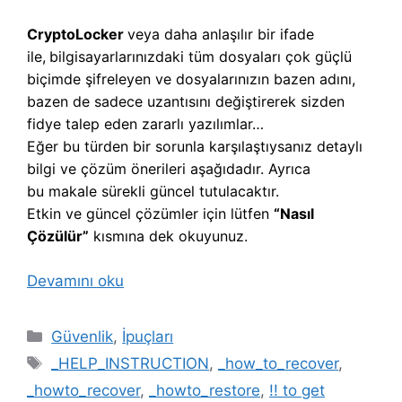
CryptoLocker
veya daha anlaşılır bir ifade
ile,
b
ilgisayarlarınızdaki tüm dosyaları çok güçlü
biçimde şifreleyen ve dosyalarınızın bazen adını,
bazen de sadece uzantısını değiştirerek sizden
fidye talep eden zararlı yazılımlar…
Eğer bu türden bir sorunla karşılaştıysanız detaylı
bilgi ve çözüm önerileri aşağıdadır. Ayrıca
bu makale sürekli güncel tutulacaktır.
Etkin ve güncel çözümler için lütfen
“Nasıl
Çözülür”
kısmına dek okuyunuz.
Devamını oku
Kategoriler
Güvenlik
,
İpuçları
Etiketler
_HELP_INSTRUCTION
,
_how_to_recover
,
_howto_recover
,
_howto_restore
,
!! to get