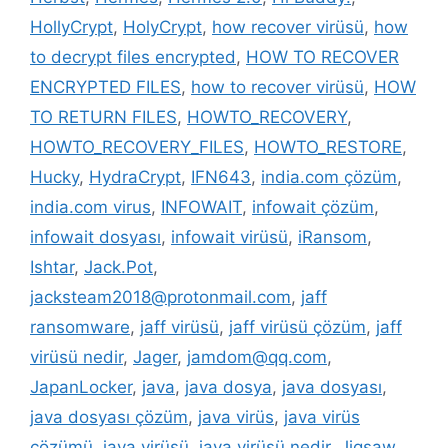
HollyCrypt
,
HolyCrypt
,
how recover virüsü
,
how
to decrypt files encrypted
,
HOW TO RECOVER
ENCRYPTED FILES
,
how to recover virüsü
,
HOW
TO RETURN FILES
,
HOWTO_RECOVERY
,
HOWTO_RECOVERY_FILES
,
HOWTO_RESTORE
,
Hucky
,
HydraCrypt
,
IFN643
,
india.com çözüm
,
india.com virus
,
INFOWAIT
,
infowait çözüm
,
infowait dosyası
,
infowait virüsü
,
iRansom
,
Ishtar
,
Jack.Pot
,
jacksteam2018@protonmail.com
,
jaff
ransomware
,
jaff virüsü
,
jaff virüsü çözüm
,
jaff
virüsü nedir
,
Jager
,
jamdom@qq.com
,
JapanLocker
,
java
,
java dosya
,
java dosyası
,
java dosyası çözüm
,
java virüs
,
java virüs
çözümü
,
java virüsü
,
java virüsü nedir
,
Jigsaw
,