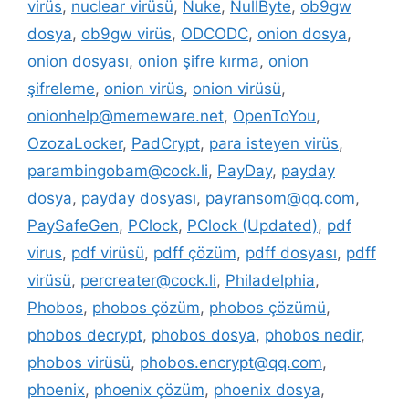
virüs
,
nuclear virüsü
,
Nuke
,
NullByte
,
ob9gw
dosya
,
ob9gw virüs
,
ODCODC
,
onion dosya
,
onion dosyası
,
onion şifre kırma
,
onion
şifreleme
,
onion virüs
,
onion virüsü
,
onionhelp@memeware.net
,
OpenToYou
,
OzozaLocker
,
PadCrypt
,
para isteyen virüs
,
parambingobam@cock.li
,
PayDay
,
payday
dosya
,
payday dosyası
,
payransom@qq.com
,
PaySafeGen
,
PClock
,
PClock (Updated)
,
pdf
virus
,
pdf virüsü
,
pdff çözüm
,
pdff dosyası
,
pdff
virüsü
,
percreater@cock.li
,
Philadelphia
,
Phobos
,
phobos çözüm
,
phobos çözümü
,
phobos decrypt
,
phobos dosya
,
phobos nedir
,
phobos virüsü
,
phobos.encrypt@qq.com
,
phoenix
,
phoenix çözüm
,
phoenix dosya
,