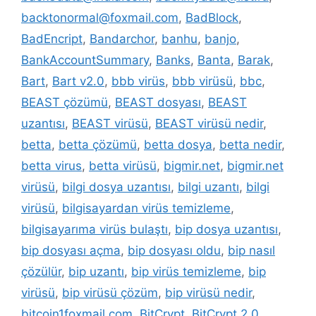
backtonormal@foxmail.com
,
BadBlock
,
BadEncript
,
Bandarchor
,
banhu
,
banjo
,
BankAccountSummary
,
Banks
,
Banta
,
Barak
,
Bart
,
Bart v2.0
,
bbb virüs
,
bbb virüsü
,
bbc
,
BEAST çözümü
,
BEAST dosyası
,
BEAST
uzantısı
,
BEAST virüsü
,
BEAST virüsü nedir
,
betta
,
betta çözümü
,
betta dosya
,
betta nedir
,
betta virus
,
betta virüsü
,
bigmir.net
,
bigmir.net
virüsü
,
bilgi dosya uzantısı
,
bilgi uzantı
,
bilgi
virüsü
,
bilgisayardan virüs temizleme
,
bilgisayarıma virüs bulaştı
,
bip dosya uzantısı
,
bip dosyası açma
,
bip dosyası oldu
,
bip nasıl
çözülür
,
bip uzantı
,
bip virüs temizleme
,
bip
virüsü
,
bip virüsü çözüm
,
bip virüsü nedir
,
bitcoin1foxmail.com
,
BitCrypt
,
BitCrypt 2.0
,