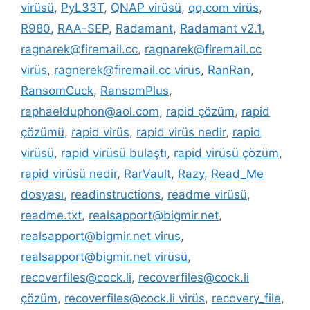
virüsü
,
PyL33T
,
QNAP virüsü
,
qq.com virüs
,
R980
,
RAA-SEP
,
Radamant
,
Radamant v2.1
,
ragnarek@firemail.cc
,
ragnarek@firemail.cc
virüs
,
ragnerek@firemail.cc virüs
,
RanRan
,
RansomCuck
,
RansomPlus
,
raphaelduphon@aol.com
,
rapid çözüm
,
rapid
çözümü
,
rapid virüs
,
rapid virüs nedir
,
rapid
virüsü
,
rapid virüsü bulaştı
,
rapid virüsü çözüm
,
rapid virüsü nedir
,
RarVault
,
Razy
,
Read_Me
dosyası
,
readinstructions
,
readme virüsü
,
readme.txt
,
realsapport@bigmir.net
,
realsapport@bigmir.net virus
,
realsapport@bigmir.net virüsü
,
recoverfiles@cock.li
,
recoverfiles@cock.li
çözüm
,
recoverfiles@cock.li virüs
,
recovery_file
,