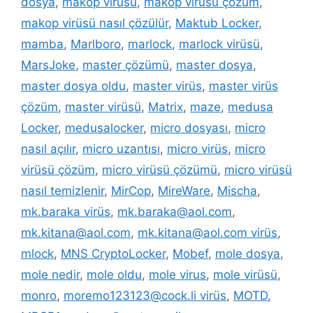
dosya
,
makop virüsü
,
makop virüsü çözüm
,
makop virüsü nasıl çözülür
,
Maktub Locker
,
mamba
,
Marlboro
,
marlock
,
marlock virüsü
,
MarsJoke
,
master çözümü
,
master dosya
,
master dosya oldu
,
master virüs
,
master virüs
çözüm
,
master virüsü
,
Matrix
,
maze
,
medusa
Locker
,
medusalocker
,
micro dosyası
,
micro
nasıl açılır
,
micro uzantısı
,
micro virüs
,
micro
virüsü çözüm
,
micro virüsü çözümü
,
micro virüsü
nasıl temizlenir
,
MirCop
,
MireWare
,
Mischa
,
mk.baraka virüs
,
mk.baraka@aol.com
,
mk.kitana@aol.com
,
mk.kitana@aol.com virüs
,
mlock
,
MNS CryptoLocker
,
Mobef
,
mole dosya
,
mole nedir
,
mole oldu
,
mole virus
,
mole virüsü
,
monro
,
moremo123123@cock.li virüs
,
MOTD
,