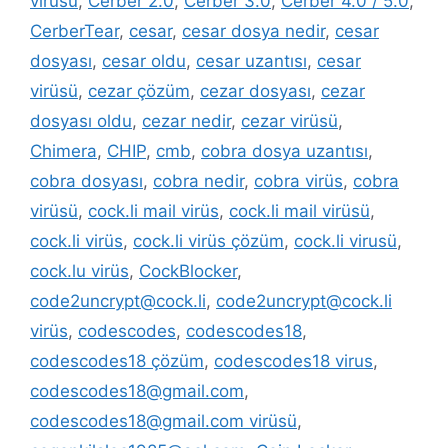
virüsü
,
Cerber 2.0
,
Cerber 3.0
,
Cerber 4.0 / 5.0
,
CerberTear
,
cesar
,
cesar dosya nedir
,
cesar
dosyası
,
cesar oldu
,
cesar uzantısı
,
cesar
virüsü
,
cezar çözüm
,
cezar dosyası
,
cezar
dosyası oldu
,
cezar nedir
,
cezar virüsü
,
Chimera
,
CHIP
,
cmb
,
cobra dosya uzantısı
,
cobra dosyası
,
cobra nedir
,
cobra virüs
,
cobra
virüsü
,
cock.li mail virüs
,
cock.li mail virüsü
,
cock.li virüs
,
cock.li virüs çözüm
,
cock.li virusü
,
cock.lu virüs
,
CockBlocker
,
code2uncrypt@cock.li
,
code2uncrypt@cock.li
virüs
,
codescodes
,
codescodes18
,
codescodes18 çözüm
,
codescodes18 virus
,
codescodes18@gmail.com
,
codescodes18@gmail.com virüsü
,