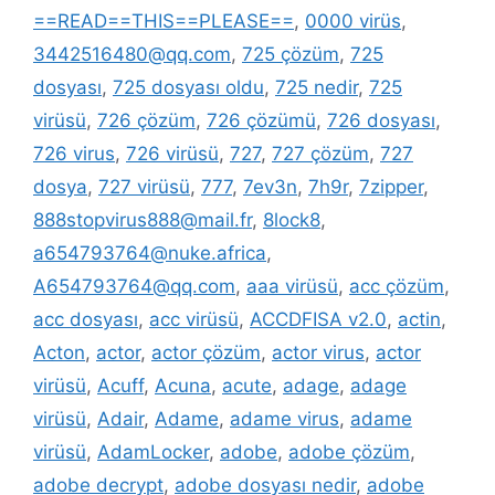
==READ==THIS==PLEASE==
,
0000 virüs
,
3442516480@qq.com
,
725 çözüm
,
725
dosyası
,
725 dosyası oldu
,
725 nedir
,
725
virüsü
,
726 çözüm
,
726 çözümü
,
726 dosyası
,
726 virus
,
726 virüsü
,
727
,
727 çözüm
,
727
dosya
,
727 virüsü
,
777
,
7ev3n
,
7h9r
,
7zipper
,
888stopvirus888@mail.fr
,
8lock8
,
a654793764@nuke.africa
,
A654793764@qq.com
,
aaa virüsü
,
acc çözüm
,
acc dosyası
,
acc virüsü
,
ACCDFISA v2.0
,
actin
,
Acton
,
actor
,
actor çözüm
,
actor virus
,
actor
virüsü
,
Acuff
,
Acuna
,
acute
,
adage
,
adage
virüsü
,
Adair
,
Adame
,
adame virus
,
adame
virüsü
,
AdamLocker
,
adobe
,
adobe çözüm
,
adobe decrypt
,
adobe dosyası nedir
,
adobe