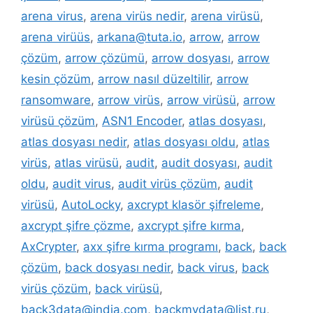
arena virus
,
arena virüs nedir
,
arena virüsü
,
arena virüüs
,
arkana@tuta.io
,
arrow
,
arrow
çözüm
,
arrow çözümü
,
arrow dosyası
,
arrow
kesin çözüm
,
arrow nasıl düzeltilir
,
arrow
ransomware
,
arrow virüs
,
arrow virüsü
,
arrow
virüsü çözüm
,
ASN1 Encoder
,
atlas dosyası
,
atlas dosyası nedir
,
atlas dosyası oldu
,
atlas
virüs
,
atlas virüsü
,
audit
,
audit dosyası
,
audit
oldu
,
audit virus
,
audit virüs çözüm
,
audit
virüsü
,
AutoLocky
,
axcrypt klasör şifreleme
,
axcrypt şifre çözme
,
axcrypt şifre kırma
,
AxCrypter
,
axx şifre kırma programı
,
back
,
back
çözüm
,
back dosyası nedir
,
back virus
,
back
virüs çözüm
,
back virüsü
,
back3data@india.com
,
backmydata@list.ru
,