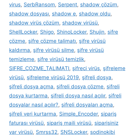
virus
,
SerbRansom
,
Serpent
,
shadow çözüm
,
shadow dosyası
,
shadow e
,
shadow oldu
,
shadow virüs çözüm
,
shadow virüsü
,
ShellLocker
,
Shigo
,
ShinoLocker
,
Shujin
,
şifre
çözme
,
şifre çözme talimatı
,
şifre virüsü
kaldırma
,
şifre virüsü silme
,
şifre virüsü
temizleme
,
şifre virüsü temizlik
,
SIFRE_COZME_TALIMATI
,
şifreci virüs
,
şifreleme
virüsü
,
şifreleme virüsü 2019
,
şifreli dosya
,
şifreli dosya açma
,
şifreli dosya çözme
,
şifreli
dosya kurtarma
,
şifreli dosya nasıl açılır
,
şifreli
dosyalar nasıl açılır?
,
şifreli dosyaları açma
,
şifreli veri kurtarma
,
Simple_Encoder
,
sipariş
faturası virüsü
,
sipariş maili virüsü
,
siparişiniz
var virüsü
,
Smrss32
,
SNSLocker
,
sodinokibi