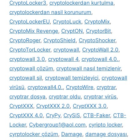
CryptoLocker3
,
cryptolockerdan kurtulma
,
cryptolockerdan nasil korunurum
,
CryptoLockerEU
,
CryptoLuck
,
CryptoMix
,
CryptoMix Revenge
,
CryptON
,
CryptorBit
,
CryptoRoger
,
CryptoShield
,
CryptoShocker
,
CryptoTorLocker
,
cryptowall
,
CryptoWall 2.0
,
cryptowall 3.0
,
cryptowall 4
,
cryptowall 4.0.
,
cryptowall çözüm
,
cryptowall nasıl temizlenir
,
cryptowall sil
,
cryptowall temizleyici
,
cryptowall
virüsü
,
cryptowall4.0.
,
CryptoWire
,
cryptrar
,
cryptrar dosya
,
cryptrar oldu
,
cryptrar virüs
,
CryptXXX
,
CryptXXX 2.0
,
CryptXXX 3.0
,
CryptXXX 4.0
,
CryPy
,
CrySiS
,
CTB-Faker
,
CTB-
Locker
,
Cybergroup1@aol.com
,
cyripto locker
,
cyrptolocker çözüm
,
Damage
,
damage dosyası
,