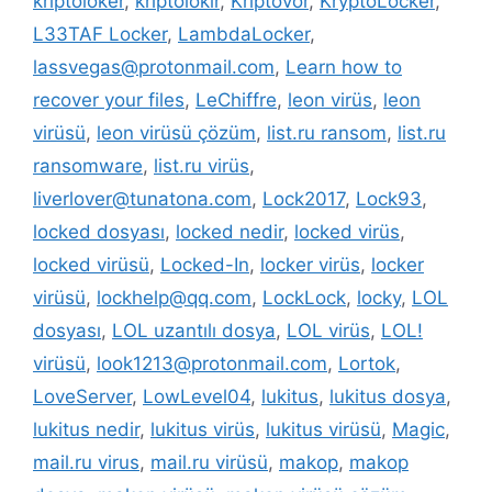
kriptoloker
,
kriptolokır
,
Kriptovor
,
KryptoLocker
,
L33TAF Locker
,
LambdaLocker
,
lassvegas@protonmail.com
,
Learn how to
recover your files
,
LeChiffre
,
leon virüs
,
leon
virüsü
,
leon virüsü çözüm
,
list.ru ransom
,
list.ru
ransomware
,
list.ru virüs
,
liverlover@tunatona.com
,
Lock2017
,
Lock93
,
locked dosyası
,
locked nedir
,
locked virüs
,
locked virüsü
,
Locked-In
,
locker virüs
,
locker
virüsü
,
lockhelp@qq.com
,
LockLock
,
locky
,
LOL
dosyası
,
LOL uzantılı dosya
,
LOL virüs
,
LOL!
virüsü
,
look1213@protonmail.com
,
Lortok
,
LoveServer
,
LowLevel04
,
lukitus
,
lukitus dosya
,
lukitus nedir
,
lukitus virüs
,
lukitus virüsü
,
Magic
,
mail.ru virus
,
mail.ru virüsü
,
makop
,
makop