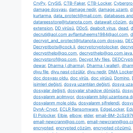
CryPy
,
CrySiS
,
CTB-Faker
,
CTB-Locker
,
Cybergr
damage dosyası
,
damage nedir
,
damage uzantı
,
d
kurtarma
,
data_protect@mail.com
,
databases and 
datareesstore@tutanota.com
,
datawait çözüm
,
da
extension
,
DD virüsü
,
DDoS
,
deabolt virus
,
dead
,
d
decruti@aol.com avflantuheems1984@aol.com
,
d
decrypt_and_protect@tutanota.com dosyası
,
DE
Decryptbots@cock.li
,
decryptcryptolocker
,
decry
decrypthelp@qq.com
,
decrypthelp@qq.com.java
decryptprof@qq.com
,
Decypt My files
,
DEDCrypt
dewar
,
Dharma (.dharma)
,
Dharma (.wallet)
,
dharm
djvu file
,
djvu nasıl çözülür
,
djvu nedir
,
DMA Locker
doc dosyası oldu
,
doc virüs
,
doc virüsü
,
Domino
,
isimleri değişti
,
dosya uzantıları değişti
,
dosya uzan
dosyalar değişti
,
dosyalar shadow dönüştü
,
dosya
dosyalarım açılmıyor
,
dosyalarım bilgi uzantısına 
dosyalarım mole oldu
,
dosyalarım şifrelendi
,
dosya
DynA-Crypt
,
ECLR Ransomware
,
EdgeLocker
,
Ed
El Polocker
,
Elbie
,
elbow
,
elder
,
email-BM-2cSz9
email-newcrann@qq.com
,
email-newcrann@qq.co
encrypted
,
encrypted çözüm
,
encrypted çözümü
,