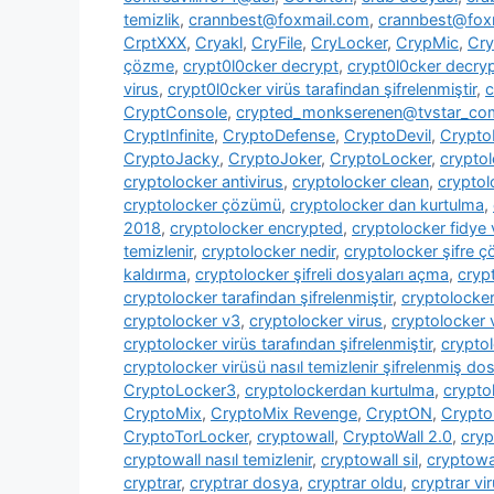
temizlik
,
crannbest@foxmail.com
,
crannbest@foxm
CrptXXX
,
Cryakl
,
CryFile
,
CryLocker
,
CrypMic
,
Cry
çözme
,
crypt0l0cker decrypt
,
crypt0l0cker decryp
virus
,
crypt0l0cker virüs tarafindan şifrelenmiştir
,
c
CryptConsole
,
crypted_monkserenen@tvstar_co
CryptInfinite
,
CryptoDefense
,
CryptoDevil
,
CryptoF
CryptoJacky
,
CryptoJoker
,
CryptoLocker
,
crypto
cryptolocker antivirus
,
cryptolocker clean
,
cryptol
cryptolocker çözümü
,
cryptolocker dan kurtulma
,
2018
,
cryptolocker encrypted
,
cryptolocker fidye 
temizlenir
,
cryptolocker nedir
,
cryptolocker şifre 
kaldırma
,
cryptolocker şifreli dosyaları açma
,
cryp
cryptolocker tarafindan şifrelenmiştir
,
cryptolocke
cryptolocker v3
,
cryptolocker virus
,
cryptolocker 
cryptolocker virüs tarafından şifrelenmiştir
,
cryptol
cryptolocker virüsü nasıl temizlenir şifrelenmiş dosy
CryptoLocker3
,
cryptolockerdan kurtulma
,
crypto
CryptoMix
,
CryptoMix Revenge
,
CryptON
,
Crypto
CryptoTorLocker
,
cryptowall
,
CryptoWall 2.0
,
cryp
cryptowall nasıl temizlenir
,
cryptowall sil
,
cryptowal
cryptrar
,
cryptrar dosya
,
cryptrar oldu
,
cryptrar vi