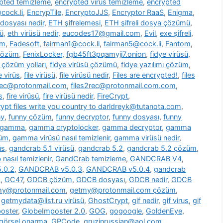
pted temizleme
,
encrypted virus temizleme
,
encrypted
cock.li
,
EncrypTile
,
EncryptoJJS
,
Encryptor RaaS
,
Enigma
,
 dosyası nedir
,
ETH şifrelemesi
,
ETH şifreli dosya çözümü
,
ü
,
eth virüsü nedir
,
eucodes17@gmail.com
,
Evil
,
exe şifreli
,
om
,
Fadesoft
,
fairman1@cock.li
,
fairman5@cock.li
,
Fantom
,
 çözüm
,
FenixLocker
,
fgb45ft3pqamyji7.onion
,
fidye virüsü
,
ü çözüm yolları
,
fidye virüsü çözümü
,
fidye yazılımı çözüm
,
le virüs
,
file virüsü
,
file virüsü nedir
,
Files are encrypted!
,
files
2rec@protonmail.com
,
files2rec@protonmail.com.com
,
s
,
fire virüsü
,
fire virüsü nedir
,
FireCrypt
,
rypt files write you country to darldreyk@tutanota.com
,
ny
,
funny çözüm
,
funny decryptor
,
funny dosyası
,
funny
gamma
,
gamma cryptolocker
,
gamma decryptor
,
gamma
züm
,
gamma virüsü nasıl temizlenir
,
gamma virüsü nedir
,
üs
,
gandcrab 5.1 virüsü
,
gandcrab 5.2
,
gandcrab 5.2 çözüm
,
nasıl temizlenir
,
GandCrab temizleme
,
GANDCRAB V4
,
.0.2
,
GANDCRAB v5.0.3
,
GANDCRAB v5.0.4
,
gandcrab
o
,
GC47
,
GDCB çözüm
,
GDCB dosyası
,
GDCB nedir
,
GDCB
my@protonmail.com
,
getmy@protonmail.com çözüm
,
,
getmydata@list.ru virüsü
,
GhostCrypt
,
gif nedir
,
gif virus
,
gif
oster
,
GlobeImposter 2.0
,
GOG
,
gogoogle
,
GoldenEye
,
görsel onarma
,
GPCode
,
gruzinrussian@aol.com
,