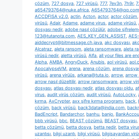
çözüm
,
727 dosya
,
727 virüsü
,
777
,
7ev3n
,
7h9r
,
7
a654793764@nuke.africa
,
A654793764@qq.co
ACCDFISA v2.0
,
actin
,
Acton
,
actor
,
actor çözüm
virüsü
,
Adair
,
Adame
,
adame virus
,
adame virüsü
,
dosyası nedir
,
adobe nasıl çözülür
,
adobe şifrelem
123@tutanota.com
,
AES_KEY_GEN_ASSIST
,
AES-
aiddecrypt@bitmessage.ch.java
,
akc dosyası
,
akc
Alcatraz
,
aleta ransom
,
aleta ransomware
,
aleta 
virüsü nedir
,
aletta virüsü
,
Alfa
,
all your files are e
Alpha
,
AMBA
,
AngryDuck
,
Anubis
,
aol virüsü
,
aol.
ApocalypseVM
,
arena
,
arena çözüm
,
arena dosya
virüsü
,
arena virüüs
,
arkana@tuta.io
,
arrow
,
arrow
arrow nasıl düzeltilir
,
arrow ransomware
,
arrow vir
dosyası
,
atlas dosyası nedir
,
atlas dosyası oldu
,
a
virus
,
audit virüs çözüm
,
audit virüsü
,
AutoLocky
,
kırma
,
AxCrypter
,
axx şifre kırma programı
,
back
,
çözüm
,
back virüsü
,
back3data@india.com
,
backm
BadEncript
,
Bandarchor
,
banhu
,
banjo
,
BankAcco
bbb virüsü
,
bbc
,
BEAST çözümü
,
BEAST dosyası
,
betta çözümü
,
betta dosya
,
betta nedir
,
betta viru
uzantısı
,
bilgi uzantı
,
bilgi virüsü
,
bilgisayardan vir