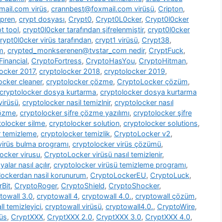
ail.com virüs
,
crannbest@foxmail.com virüsü
,
Cripton
,
pren
,
crypt dosyası
,
Crypt0
,
Crypt0L0cker
,
Crypt0l0cker
t tool
,
crypt0l0cker tarafından şifrelenmiştir
,
crypt0l0cker
rypt0l0cker virüs tarafından
,
crypt1 virüsü
,
Crypt38
,
m
,
crypted_monkserenen@tvstar_com nedir
,
CryptFuck
,
inancial
,
CryptoFortress
,
CryptoHasYou
,
CryptoHitman
,
locker 2017
,
cryptolocker 2018
,
cryptolocker 2019
,
ocker cleaner
,
cryptolocker çözme
,
CryptoLocker çözüm
,
cryptolocker dosya kurtarma
,
cryptolocker dosya kurtarma
virüsü
,
cryptolocker nasil temizlnir
,
cryptolocker nasıl
çözme
,
cryptolocker şifre çözme yazılımı
,
cryptolocker şifre
tolocker silme
,
cryptolocker solution
,
cryptolocker solutions
,
r temizleme
,
cryptolocker temizlik
,
CryptoLocker v2
,
virüs bulma programı
,
cryptolocker virüs çözümü
,
ocker virusu
,
CryptoLocker virüsü nasıl temizlenir
,
alar nasıl açılır
,
cryptolocker virüsü temizleme programı
,
lockerdan nasil korunurum
,
CryptoLockerEU
,
CryptoLuck
,
rBit
,
CryptoRoger
,
CryptoShield
,
CryptoShocker
,
towall 3.0
,
cryptowall 4
,
cryptowall 4.0.
,
cryptowall çözüm
,
l temizleyici
,
cryptowall virüsü
,
cryptowall4.0.
,
CryptoWire
,
rüs
,
CryptXXX
,
CryptXXX 2.0
,
CryptXXX 3.0
,
CryptXXX 4.0
,