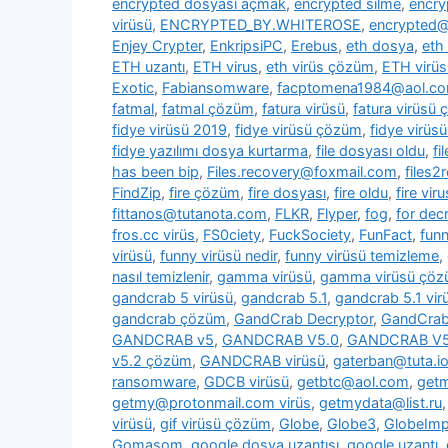
encrypted dosyası açmak
,
encrypted silme
,
encry
virüsü
,
ENCRYPTED_BY.WHITEROSE
,
encrypted@
Enjey Crypter
,
EnkripsiPC
,
Erebus
,
eth dosya
,
eth
ETH uzantı
,
ETH virus
,
eth virüs çözüm
,
ETH virüs
Exotic
,
Fabiansomware
,
facptomena1984@aol.c
fatmal
,
fatmal çözüm
,
fatura virüsü
,
fatura virüsü
fidye virüsü 2019
,
fidye virüsü çözüm
,
fidye virüs
fidye yazılımı dosya kurtarma
,
file dosyası oldu
,
fi
has been bip
,
Files.recovery@foxmail.com
,
files
FindZip
,
fire çözüm
,
fire dosyası
,
fire oldu
,
fire viru
fittanos@tutanota.com
,
FLKR
,
Flyper
,
fog
,
for dec
fros.cc virüs
,
FS0ciety
,
FuckSociety
,
FunFact
,
fun
virüsü
,
funny virüsü nedir
,
funny virüsü temizleme
,
nasıl temizlenir
,
gamma virüsü
,
gamma virüsü çö
gandcrab 5 virüsü
,
gandcrab 5.1
,
gandcrab 5.1 vir
gandcrab çözüm
,
GandCrab Decryptor
,
GandCrab 
GANDCRAB v5
,
GANDCRAB V5.0
,
GANDCRAB V5
v5.2 çözüm
,
GANDCRAB virüsü
,
gaterban@tuta.i
ransomware
,
GDCB virüsü
,
getbtc@aol.com
,
get
getmy@protonmail.com virüs
,
getmydata@list.ru
virüsü
,
gif virüsü çözüm
,
Globe
,
Globe3
,
GlobeImp
Gomasom
,
google dosya uzantısı
,
google uzantı
,