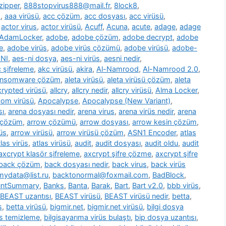
zipper
,
888stopvirus888@mail.fr
,
8lock8
,
m
,
aaa virüsü
,
acc çözüm
,
acc dosyası
,
acc virüsü
,
,
actor virus
,
actor virüsü
,
Acuff
,
Acuna
,
acute
,
adage
,
adage
AdamLocker
,
adobe
,
adobe çözüm
,
adobe decrypt
,
adobe
e
,
adobe virüs
,
adobe virüs çözümü
,
adobe virüsü
,
adobe-
NI
,
aes-ni dosya
,
aes-ni virüs
,
aesni nedir
,
 şifreleme
,
akc virüsü
,
akira
,
Al-Namrood
,
Al-Namrood 2.0
,
ransomware çözüm
,
aleta virüsü
,
aleta virüsü çözüm
,
aleta
ncrypted virüsü
,
allcry
,
allcry nedir
,
allcry virüsü
,
Alma Locker
,
com virüsü
,
Apocalypse
,
Apocalypse (New Variant)
,
sı
,
arena dosyası nedir
,
arena virus
,
arena virüs nedir
,
arena
 çözüm
,
arrow çözümü
,
arrow dosyası
,
arrow kesin çözüm
,
üs
,
arrow virüsü
,
arrow virüsü çözüm
,
ASN1 Encoder
,
atlas
tlas virüs
,
atlas virüsü
,
audit
,
audit dosyası
,
audit oldu
,
audit
axcrypt klasör şifreleme
,
axcrypt şifre çözme
,
axcrypt şifre
back çözüm
,
back dosyası nedir
,
back virus
,
back virüs
ydata@list.ru
,
backtonormal@foxmail.com
,
BadBlock
,
untSummary
,
Banks
,
Banta
,
Barak
,
Bart
,
Bart v2.0
,
bbb virüs
,
BEAST uzantısı
,
BEAST virüsü
,
BEAST virüsü nedir
,
betta
,
s
,
betta virüsü
,
bigmir.net
,
bigmir.net virüsü
,
bilgi dosya
üs temizleme
,
bilgisayarıma virüs bulaştı
,
bip dosya uzantısı
,