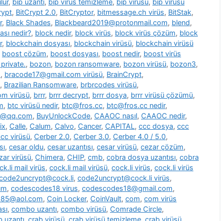
lür
,
bip uzantı
,
bip virüs temizleme
,
bip virüsü
,
bip virüsü
rypt
,
BitCrypt 2.0
,
BitCryptor
,
bitmessage.ch virüs
,
BitStak
,
r
,
Black Shades
,
Blackbeard2019@protonmail.com
,
blend
,
ası nedir?
,
block nedir
,
block virüs
,
block virüs çözüm
,
block
r
,
blockchain dosyası
,
blockchain virüsü
,
blockchain virüsü
,
boost çözüm
,
boost dosyası
,
boost nedir
,
boost virüs
private.
,
bozon
,
bozon ransomware
,
bozon virüsü
,
bozon3
,
s
,
bracode17@gmail.com virüsü
,
BrainCrypt
,
,
Brazilian Ransomware
,
brbrcodes virüsü
,
m virüsü
,
brrr
,
brrr decrypt
,
brrr dosya
,
brrr virüsü çözümü
,
m
,
btc virüsü nedir
,
btc@fros.cc
,
btc@fros.cc nedir
,
t@qq.com
,
BuyUnlockCode
,
CAAOC nasıl
,
CAAOC nedir
,
ix
,
Calle
,
Calum
,
Calvo
,
Cancer
,
CAPITAL
,
ccc dosya
,
ccc
cc virüsü
,
Cerber 2.0
,
Cerber 3.0
,
Cerber 4.0 / 5.0
,
sı
,
cesar oldu
,
cesar uzantısı
,
cesar virüsü
,
cezar çözüm
,
zar virüsü
,
Chimera
,
CHIP
,
cmb
,
cobra dosya uzantısı
,
cobra
ck.li mail virüs
,
cock.li mail virüsü
,
cock.li virüs
,
cock.li virüs
code2uncrypt@cock.li
,
code2uncrypt@cock.li virüs
,
üm
,
codescodes18 virus
,
codescodes18@gmail.com
,
1985@aol.com
,
Coin Locker
,
CoinVault
,
com
,
com virüs
sı
,
combo uzantı
,
combo virüsü
,
Comrade Circle
,
b uzantı
,
crab virüsü
,
crab virüsü temizleme
,
crab virüsü