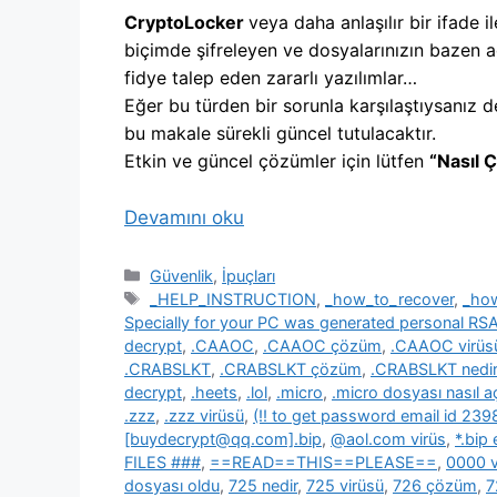
CryptoLocker
veya daha anlaşılır bir ifade il
biçimde şifreleyen ve dosyalarınızın bazen a
fidye talep eden zararlı yazılımlar…
Eğer bu türden bir sorunla karşılaştıysanız d
bu makale sürekli güncel tutulacaktır.
Etkin ve güncel çözümler için lütfen
“Nasıl 
Devamını oku
Kategoriler
Güvenlik
,
İpuçları
Etiketler
_HELP_INSTRUCTION
,
_how_to_recover
,
_ho
Specially for your PC was generated personal R
decrypt
,
.CAAOC
,
.CAAOC çözüm
,
.CAAOC virüs
.CRABSLKT
,
.CRABSLKT çözüm
,
.CRABSLKT nedir
decrypt
,
.heets
,
.lol
,
.micro
,
.micro dosyası nasıl açı
.zzz
,
.zzz virüsü
,
(!! to get password email id 2
[buydecrypt@qq.com].bip
,
@aol.com virüs
,
*.bip
FILES ###
,
==READ==THIS==PLEASE==
,
0000 v
dosyası oldu
,
725 nedir
,
725 virüsü
,
726 çözüm
,
7