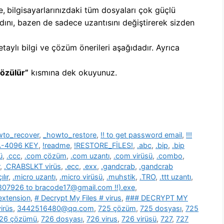
e,
b
ilgisayarlarınızdaki tüm dosyaları çok güçlü
dını, bazen de sadece uzantısını değiştirerek sizden
etaylı bilgi ve çözüm önerileri aşağıdadır. Ayrıca
Çözülür”
kısmına dek okuyunuz.
wto_recover
,
_howto_restore
,
!! to get password email
,
!!!
SA-4096 KEY
,
!readme
,
!RESTORE_FİLES!
,
.abc
,
.bip
,
.bip
ü
,
.ccc
,
.com çözüm
,
.com uzantı
,
.com virüsü
,
.combo
,
,
.CRABSLKT virüs
,
.ecc
,
.exx
,
.gandcrab
,
.gandcrab
lır
,
.micro uzantı
,
.micro virüsü
,
.muhstik
,
.TRO
,
.ttt uzantı
,
39807926 to bracode17@gmail.com !!).exe
,
 extension
,
# Decrypt My Files # virus
,
### DECRYPT MY
irüs
,
3442516480@qq.com
,
725 çözüm
,
725 dosyası
,
725
26 çözümü
,
726 dosyası
,
726 virus
,
726 virüsü
,
727
,
727