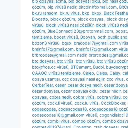
bip dosyası açma
,
bip dosyası oldu
,
bip nasıl çözü
çözüm
,
bip virüsü nedir
,
bitcoin1foxmail.com
,
BitC
bk.ru ransom
,
bk.ru virus
,
bkp
,
bkpx
,
Black Feathe
Blocatto
,
block çözüm
,
block dosyası
,
block dosy
virüsü
,
block virüsü nasıl çözülür
,
block virüsü nedi
çözüm
,
BlueConnect123@protonmail.com
,
boost
temizleme
,
boost virüsü
,
Booyah
,
both public and 
bozon3 virüsü
,
bqux
,
bracode17@gmail.com virü
brainfo17@gmail.com
,
brainfo17@gmail.com virüs
brbrcodes@gmail.com nedir
,
brbrcodes@gmail.co
btc dosyası
,
btc virüs
,
btc virüsü
,
btc virüsü çözü
btc@fros.cc virüsü
,
BTCamant
,
Bucbi
,
buydecryp
CAAOC virüsü temizleme
,
Caleb
,
Cales
,
Caley
,
cal
dosya uzantısı
,
ccc dosyasi nasıl açılır
,
ccc virus
,
c
CerberTear
,
cesar
,
cesar dosya nedir
,
cesar dosya
cezar dosyası
,
cezar dosyası oldu
,
cezar nedir
,
ce
dosyası
,
cobra nedir
,
cobra virüs
,
cobra virüsü
,
co
çözüm
,
cock.li virusü
,
cock.lu virüs
,
CockBlocker
,
codescodes
,
codescodes18
,
codescodes18 çöz
codescodes18@gmail.com virüsü
,
cogonkilsloc
çözüm
,
combi virus
,
combo çözüm
,
combo dosya
contreavilli1974@aol
,
Coverton
,
crab dosyası
,
cra