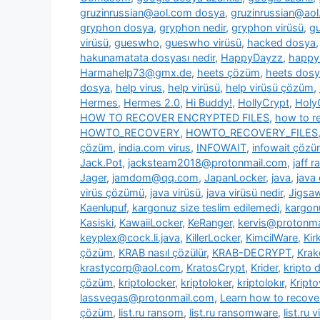
gruzinrussian@aol.com dosya
,
gruzinrussian@aol
gryphon dosya
,
gryphon nedir
,
gryphon virüsü
,
g
virüsü
,
gueswho
,
gueswho virüsü
,
hacked dosya
hakunamatata dosyası nedir
,
HappyDayzz
,
happy
Harmahelp73@gmx.de
,
heets çözüm
,
heets dos
dosya
,
help virus
,
help virüsü
,
help virüsü çözüm
,
Hermes
,
Hermes 2.0
,
Hi Buddy!
,
HollyCrypt
,
Holy
HOW TO RECOVER ENCRYPTED FILES
,
how to re
HOWTO_RECOVERY
,
HOWTO_RECOVERY_FILES
çözüm
,
india.com virus
,
INFOWAIT
,
infowait çöz
Jack.Pot
,
jacksteam2018@protonmail.com
,
jaff 
Jager
,
jamdom@qq.com
,
JapanLocker
,
java
,
java
virüs çözümü
,
java virüsü
,
java virüsü nedir
,
Jigsa
Kaenlupuf
,
kargonuz size teslim edilemedi
,
kargonu
Kasiski
,
KawaiiLocker
,
KeRanger
,
kervis@protonma
keyplex@cock.li.java
,
KillerLocker
,
KimcilWare
,
Kir
çözüm
,
KRAB nasıl çözülür
,
KRAB-DECRYPT
,
Krak
krastycorp@aol.com
,
KratosCrypt
,
Krider
,
kripto 
çözüm
,
kriptolocker
,
kriptoloker
,
kriptolokır
,
Kripto
lassvegas@protonmail.com
,
Learn how to recover
çözüm
,
list.ru ransom
,
list.ru ransomware
,
list.ru v