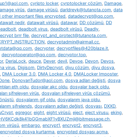
oup1@aol.com
,
cyripto locker
,
cyrptolocker çözüm
,
Damage
,
amage virüs
,
damage virüsü
,
darldreyk@tutanota.com
,
data
other important files encrypted
,
datadecrypt@qq.com
,
tawait nedir
,
datawait virüsü
,
datawar
,
DD çözümü
,
DD
eadbolt
,
deadbolt virus
,
deadbolt virüsü
,
Deadly
,
ecrypt brrr file
,
decrypt_and_protect@tutanota.com
,
CRYPT_INSTRUCTION
,
decryptadmin@airmail.cc
,
ptdata@qq.com
,
decrypter
,
decryptfiles@420blaze.it
,
,
decryptoperator@qq.com
,
decryptor.top
,
or
,
DeriaLock
,
deuce
,
Dever
,
devil
,
Devoe
,
Devon
,
Devos
,
a virus
,
Digisom
,
DirtyDecrypt
,
djvu çözüm
,
djvu dosya
,
,
DMA Locker 3.0
,
DMA Locker 4.0
,
DMALocker Imposter
,
Done
,
DonovanTudor@aol.com
,
dosya adları değişti
,
dosya
tıları eth oldu
,
dosyalar akc oldu
,
dosyalar back oldu
,
ları şifreleyen virüs
,
dosyaları şifreleyen virüs çözümü
,
dönüştü
,
dosyalarım gif oldu
,
dosyalarım java oldu
,
larım şifrelendş
,
dosyaların adları değişti
,
dosyası
,
DXXD
,
uCrypt
,
egregor
,
eight
,
eight virüsü
,
eject
,
eject virusu
,
eking
,
7HV6KCdk8k41bGGmabXF1yBXUZmji@bitmessage.ch
,
m virüsü
,
embargo
,
encrypt1
,
encrypt2
,
encrypt3
,
encrypted dosya kurtarma
,
encrypted dosyası açma
,