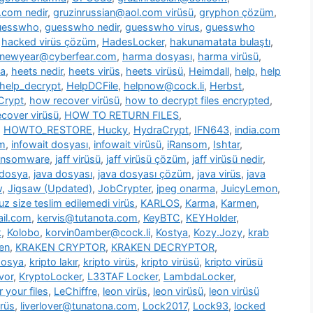
.com nedir
,
gruzinrussian@aol.com virüsü
,
gryphon çözüm
,
uesswho
,
guesswho nedir
,
guesswho virus
,
guesswho
,
hacked virüs çözüm
,
HadesLocker
,
hakunamatata bulaştı
,
newyear@cyberfear.com
,
harma dosyası
,
harma virüsü
,
ya
,
heets nedir
,
heets virüs
,
heets virüsü
,
Heimdall
,
help
,
help
help_decrypt
,
HelpDCFile
,
helpnow@cock.li
,
Herbst
,
Crypt
,
how recover virüsü
,
how to decrypt files encrypted
,
cover virüsü
,
HOW TO RETURN FILES
,
,
HOWTO_RESTORE
,
Hucky
,
HydraCrypt
,
IFN643
,
india.com
üm
,
infowait dosyası
,
infowait virüsü
,
iRansom
,
Ishtar
,
ransomware
,
jaff virüsü
,
jaff virüsü çözüm
,
jaff virüsü nedir
,
 dosya
,
java dosyası
,
java dosyası çözüm
,
java virüs
,
java
w
,
Jigsaw (Updated)
,
JobCrypter
,
jpeg onarma
,
JuicyLemon
,
z size teslim edilemedi virüs
,
KARLOS
,
Karma
,
Karmen
,
il.com
,
kervis@tutanota.com
,
KeyBTC
,
KEYHolder
,
k
,
Kolobo
,
korvin0amber@cock.li
,
Kostya
,
Kozy.Jozy
,
krab
en
,
KRAKEN CRYPTOR
,
KRAKEN DECRYPTOR
,
dosya
,
kripto lakır
,
kripto virüs
,
kripto virüsü
,
kripto virüsü
vor
,
KryptoLocker
,
L33TAF Locker
,
LambdaLocker
,
 your files
,
LeChiffre
,
leon virüs
,
leon virüsü
,
leon virüsü
irüs
,
liverlover@tunatona.com
,
Lock2017
,
Lock93
,
locked