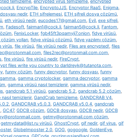
pted temizleme
,
encrypted virus temizleme
,
encrypted
cock.li
,
EncrypTile
,
EncryptoJJS
,
Encryptor RaaS
,
Enigma
,
 dosyası nedir
,
ETH şifrelemesi
,
ETH şifreli dosya çözümü
,
ü
,
eth virüsü nedir
,
eucodes17@gmail.com
,
Evil
,
exe şifreli
,
om
,
Fadesoft
,
fairman1@cock.li
,
fairman5@cock.li
,
Fantom
,
 çözüm
,
FenixLocker
,
fgb45ft3pqamyji7.onion
,
fidye virüsü
,
ü çözüm yolları
,
fidye virüsü çözümü
,
fidye yazılımı çözüm
,
le virüs
,
file virüsü
,
file virüsü nedir
,
Files are encrypted!
,
files
2rec@protonmail.com
,
files2rec@protonmail.com.com
,
s
,
fire virüsü
,
fire virüsü nedir
,
FireCrypt
,
rypt files write you country to darldreyk@tutanota.com
,
ny
,
funny çözüm
,
funny decryptor
,
funny dosyası
,
funny
gamma
,
gamma cryptolocker
,
gamma decryptor
,
gamma
züm
,
gamma virüsü nasıl temizlenir
,
gamma virüsü nedir
,
üs
,
gandcrab 5.1 virüsü
,
gandcrab 5.2
,
gandcrab 5.2 çözüm
,
nasıl temizlenir
,
GandCrab temizleme
,
GANDCRAB V4
,
.0.2
,
GANDCRAB v5.0.3
,
GANDCRAB v5.0.4
,
gandcrab
o
,
GC47
,
GDCB çözüm
,
GDCB dosyası
,
GDCB nedir
,
GDCB
my@protonmail.com
,
getmy@protonmail.com çözüm
,
,
getmydata@list.ru virüsü
,
GhostCrypt
,
gif nedir
,
gif virus
,
gif
oster
,
GlobeImposter 2.0
,
GOG
,
gogoogle
,
GoldenEye
,
görsel onarma
,
GPCode
,
gruzinrussian@aol.com
,