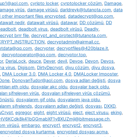
oup1@aol.com
,
cyripto locker
,
cyrptolocker çözüm
,
Damage
,
amage virüs
,
damage virüsü
,
darldreyk@tutanota.com
,
data
other important files encrypted
,
datadecrypt@qq.com
,
tawait nedir
,
datawait virüsü
,
datawar
,
DD çözümü
,
DD
eadbolt
,
deadbolt virus
,
deadbolt virüsü
,
Deadly
,
ecrypt brrr file
,
decrypt_and_protect@tutanota.com
,
CRYPT_INSTRUCTION
,
decryptadmin@airmail.cc
,
ptdata@qq.com
,
decrypter
,
decryptfiles@420blaze.it
,
,
decryptoperator@qq.com
,
decryptor.top
,
or
,
DeriaLock
,
deuce
,
Dever
,
devil
,
Devoe
,
Devon
,
Devos
,
a virus
,
Digisom
,
DirtyDecrypt
,
djvu çözüm
,
djvu dosya
,
,
DMA Locker 3.0
,
DMA Locker 4.0
,
DMALocker Imposter
,
Done
,
DonovanTudor@aol.com
,
dosya adları değişti
,
dosya
tıları eth oldu
,
dosyalar akc oldu
,
dosyalar back oldu
,
ları şifreleyen virüs
,
dosyaları şifreleyen virüs çözümü
,
dönüştü
,
dosyalarım gif oldu
,
dosyalarım java oldu
,
larım şifrelendş
,
dosyaların adları değişti
,
dosyası
,
DXXD
,
uCrypt
,
egregor
,
eight
,
eight virüsü
,
eject
,
eject virusu
,
eking
,
7HV6KCdk8k41bGGmabXF1yBXUZmji@bitmessage.ch
,
m virüsü
,
embargo
,
encrypt1
,
encrypt2
,
encrypt3
,
encrypted dosya kurtarma
,
encrypted dosyası açma
,