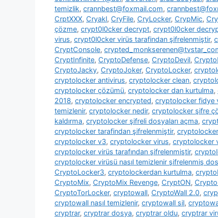
temizlik
,
crannbest@foxmail.com
,
crannbest@foxm
CrptXXX
,
Cryakl
,
CryFile
,
CryLocker
,
CrypMic
,
Cry
çözme
,
crypt0l0cker decrypt
,
crypt0l0cker decryp
virus
,
crypt0l0cker virüs tarafindan şifrelenmiştir
,
c
CryptConsole
,
crypted_monkserenen@tvstar_co
CryptInfinite
,
CryptoDefense
,
CryptoDevil
,
CryptoF
CryptoJacky
,
CryptoJoker
,
CryptoLocker
,
crypto
cryptolocker antivirus
,
cryptolocker clean
,
cryptol
cryptolocker çözümü
,
cryptolocker dan kurtulma
,
2018
,
cryptolocker encrypted
,
cryptolocker fidye 
temizlenir
,
cryptolocker nedir
,
cryptolocker şifre 
kaldırma
,
cryptolocker şifreli dosyaları açma
,
cryp
cryptolocker tarafindan şifrelenmiştir
,
cryptolocke
cryptolocker v3
,
cryptolocker virus
,
cryptolocker 
cryptolocker virüs tarafından şifrelenmiştir
,
cryptol
cryptolocker virüsü nasıl temizlenir şifrelenmiş dosy
CryptoLocker3
,
cryptolockerdan kurtulma
,
crypto
CryptoMix
,
CryptoMix Revenge
,
CryptON
,
Crypto
CryptoTorLocker
,
cryptowall
,
CryptoWall 2.0
,
cryp
cryptowall nasıl temizlenir
,
cryptowall sil
,
cryptowal
cryptrar
,
cryptrar dosya
,
cryptrar oldu
,
cryptrar vi