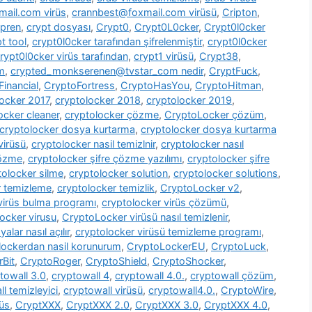
ail.com virüs
,
crannbest@foxmail.com virüsü
,
Cripton
,
pren
,
crypt dosyası
,
Crypt0
,
Crypt0L0cker
,
Crypt0l0cker
t tool
,
crypt0l0cker tarafından şifrelenmiştir
,
crypt0l0cker
rypt0l0cker virüs tarafından
,
crypt1 virüsü
,
Crypt38
,
m
,
crypted_monkserenen@tvstar_com nedir
,
CryptFuck
,
inancial
,
CryptoFortress
,
CryptoHasYou
,
CryptoHitman
,
locker 2017
,
cryptolocker 2018
,
cryptolocker 2019
,
ocker cleaner
,
cryptolocker çözme
,
CryptoLocker çözüm
,
cryptolocker dosya kurtarma
,
cryptolocker dosya kurtarma
virüsü
,
cryptolocker nasil temizlnir
,
cryptolocker nasıl
çözme
,
cryptolocker şifre çözme yazılımı
,
cryptolocker şifre
tolocker silme
,
cryptolocker solution
,
cryptolocker solutions
,
r temizleme
,
cryptolocker temizlik
,
CryptoLocker v2
,
virüs bulma programı
,
cryptolocker virüs çözümü
,
ocker virusu
,
CryptoLocker virüsü nasıl temizlenir
,
alar nasıl açılır
,
cryptolocker virüsü temizleme programı
,
lockerdan nasil korunurum
,
CryptoLockerEU
,
CryptoLuck
,
rBit
,
CryptoRoger
,
CryptoShield
,
CryptoShocker
,
towall 3.0
,
cryptowall 4
,
cryptowall 4.0.
,
cryptowall çözüm
,
l temizleyici
,
cryptowall virüsü
,
cryptowall4.0.
,
CryptoWire
,
rüs
,
CryptXXX
,
CryptXXX 2.0
,
CryptXXX 3.0
,
CryptXXX 4.0
,