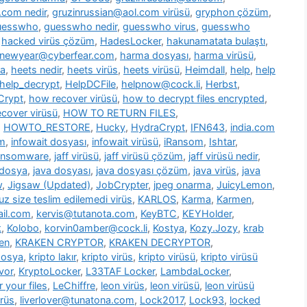
.com nedir
,
gruzinrussian@aol.com virüsü
,
gryphon çözüm
,
uesswho
,
guesswho nedir
,
guesswho virus
,
guesswho
,
hacked virüs çözüm
,
HadesLocker
,
hakunamatata bulaştı
,
newyear@cyberfear.com
,
harma dosyası
,
harma virüsü
,
ya
,
heets nedir
,
heets virüs
,
heets virüsü
,
Heimdall
,
help
,
help
help_decrypt
,
HelpDCFile
,
helpnow@cock.li
,
Herbst
,
Crypt
,
how recover virüsü
,
how to decrypt files encrypted
,
cover virüsü
,
HOW TO RETURN FILES
,
,
HOWTO_RESTORE
,
Hucky
,
HydraCrypt
,
IFN643
,
india.com
üm
,
infowait dosyası
,
infowait virüsü
,
iRansom
,
Ishtar
,
ransomware
,
jaff virüsü
,
jaff virüsü çözüm
,
jaff virüsü nedir
,
 dosya
,
java dosyası
,
java dosyası çözüm
,
java virüs
,
java
w
,
Jigsaw (Updated)
,
JobCrypter
,
jpeg onarma
,
JuicyLemon
,
z size teslim edilemedi virüs
,
KARLOS
,
Karma
,
Karmen
,
il.com
,
kervis@tutanota.com
,
KeyBTC
,
KEYHolder
,
k
,
Kolobo
,
korvin0amber@cock.li
,
Kostya
,
Kozy.Jozy
,
krab
en
,
KRAKEN CRYPTOR
,
KRAKEN DECRYPTOR
,
dosya
,
kripto lakır
,
kripto virüs
,
kripto virüsü
,
kripto virüsü
vor
,
KryptoLocker
,
L33TAF Locker
,
LambdaLocker
,
 your files
,
LeChiffre
,
leon virüs
,
leon virüsü
,
leon virüsü
irüs
,
liverlover@tunatona.com
,
Lock2017
,
Lock93
,
locked