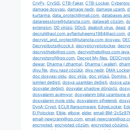
CryPy
,
CrySiS
,
CTB-Faker
,
CTB-Locker
,
Cybergr
damage dosyası
,
damage nedir
,
damage uzantı
,
d
kurtarma
,
data_protect@mail.com
,
databases and 
datareesstore@tutanota.com
,
datawait çözüm
,
da
extension
,
DD virüsü
,
DDoS
,
deabolt virus
,
dead
,
d
decruti@aol.com avflantuheems1984@aol.com
,
d
decrypt_and_protect@tutanota.com dosyası
,
DE
Decryptbots@cock.li
,
decryptcryptolocker
,
decry
decrypthelp@qq.com
,
decrypthelp@qq.com.java
decryptprof@qq.com
,
Decypt My files
,
DEDCrypt
dewar
,
Dharma (.dharma)
,
Dharma (.wallet)
,
dharm
djvu file
,
djvu nasıl çözülür
,
djvu nedir
,
DMA Locker
doc dosyası oldu
,
doc virüs
,
doc virüsü
,
Domino
,
isimleri değişti
,
dosya uzantıları değişti
,
dosya uzan
dosyalar değişti
,
dosyalar shadow dönüştü
,
dosya
dosyalarım açılmıyor
,
dosyalarım bilgi uzantısına 
dosyalarım mole oldu
,
dosyalarım şifrelendi
,
dosya
DynA-Crypt
,
ECLR Ransomware
,
EdgeLocker
,
Ed
El Polocker
,
Elbie
,
elbow
,
elder
,
email-BM-2cSz9
email-newcrann@qq.com
,
email-newcrann@qq.co
encrypted
,
encrypted çözüm
,
encrypted çözümü
,