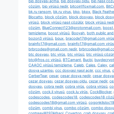
bip dosyası açma
,
bip dosyası oldu
,
bip nasıl çözü
çözüm
,
bip virüsü nedir
,
bitcoin1foxmail.com
,
BitC
bk.ru ransom
,
bk.ru virus
,
bkp
,
bkpx
,
Black Feathe
Blocatto
,
block çözüm
,
block dosyası
,
block dosy
virüsü
,
block virüsü nasıl çözülür
,
block virüsü nedi
çözüm
,
BlueConnect123@protonmail.com
,
boost
temizleme
,
boost virüsü
,
Booyah
,
both public and 
bozon3 virüsü
,
bqux
,
bracode17@gmail.com virü
brainfo17@gmail.com
,
brainfo17@gmail.com virüs
brbrcodes@gmail.com nedir
,
brbrcodes@gmail.co
btc dosyası
,
btc virüs
,
btc virüsü
,
btc virüsü çözü
btc@fros.cc virüsü
,
BTCamant
,
Bucbi
,
buydecryp
CAAOC virüsü temizleme
,
Caleb
,
Cales
,
Caley
,
cal
dosya uzantısı
,
ccc dosyasi nasıl açılır
,
ccc virus
,
c
CerberTear
,
cesar
,
cesar dosya nedir
,
cesar dosya
cezar dosyası
,
cezar dosyası oldu
,
cezar nedir
,
ce
dosyası
,
cobra nedir
,
cobra virüs
,
cobra virüsü
,
co
çözüm
,
cock.li virusü
,
cock.lu virüs
,
CockBlocker
,
codescodes
,
codescodes18
,
codescodes18 çöz
codescodes18@gmail.com virüsü
,
cogonkilsloc
çözüm
,
combi virus
,
combo çözüm
,
combo dosya
contreavilli1974@aol
,
Coverton
,
crab dosyası
,
cra