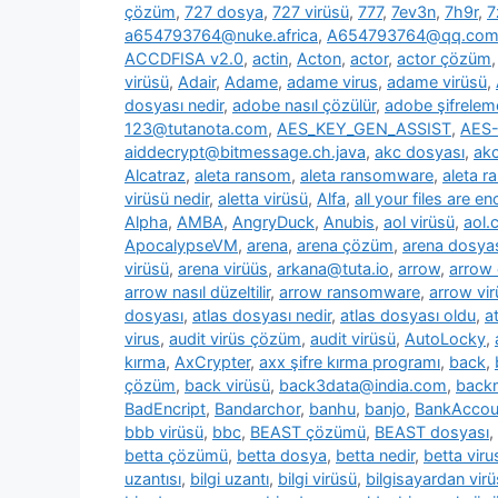
çözüm
,
727 dosya
,
727 virüsü
,
777
,
7ev3n
,
7h9r
,
7
a654793764@nuke.africa
,
A654793764@qq.co
ACCDFISA v2.0
,
actin
,
Acton
,
actor
,
actor çözüm
virüsü
,
Adair
,
Adame
,
adame virus
,
adame virüsü
,
dosyası nedir
,
adobe nasıl çözülür
,
adobe şifrelem
123@tutanota.com
,
AES_KEY_GEN_ASSIST
,
AES-
aiddecrypt@bitmessage.ch.java
,
akc dosyası
,
akc
Alcatraz
,
aleta ransom
,
aleta ransomware
,
aleta 
virüsü nedir
,
aletta virüsü
,
Alfa
,
all your files are e
Alpha
,
AMBA
,
AngryDuck
,
Anubis
,
aol virüsü
,
aol.
ApocalypseVM
,
arena
,
arena çözüm
,
arena dosya
virüsü
,
arena virüüs
,
arkana@tuta.io
,
arrow
,
arrow
arrow nasıl düzeltilir
,
arrow ransomware
,
arrow vir
dosyası
,
atlas dosyası nedir
,
atlas dosyası oldu
,
a
virus
,
audit virüs çözüm
,
audit virüsü
,
AutoLocky
,
kırma
,
AxCrypter
,
axx şifre kırma programı
,
back
,
çözüm
,
back virüsü
,
back3data@india.com
,
backm
BadEncript
,
Bandarchor
,
banhu
,
banjo
,
BankAcco
bbb virüsü
,
bbc
,
BEAST çözümü
,
BEAST dosyası
,
betta çözümü
,
betta dosya
,
betta nedir
,
betta viru
uzantısı
,
bilgi uzantı
,
bilgi virüsü
,
bilgisayardan vir