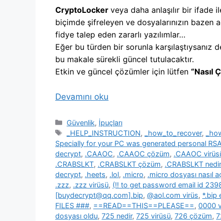
CryptoLocker
veya daha anlaşılır bir ifade il
biçimde şifreleyen ve dosyalarınızın bazen a
fidye talep eden zararlı yazılımlar…
Eğer bu türden bir sorunla karşılaştıysanız d
bu makale sürekli güncel tutulacaktır.
Etkin ve güncel çözümler için lütfen
“Nasıl 
Devamını oku
Kategoriler
Güvenlik
,
İpuçları
Etiketler
_HELP_INSTRUCTION
,
_how_to_recover
,
_ho
Specially for your PC was generated personal R
decrypt
,
.CAAOC
,
.CAAOC çözüm
,
.CAAOC virüs
.CRABSLKT
,
.CRABSLKT çözüm
,
.CRABSLKT nedir
decrypt
,
.heets
,
.lol
,
.micro
,
.micro dosyası nasıl açı
.zzz
,
.zzz virüsü
,
(!! to get password email id 2
[buydecrypt@qq.com].bip
,
@aol.com virüs
,
*.bip
FILES ###
,
==READ==THIS==PLEASE==
,
0000 v
dosyası oldu
,
725 nedir
,
725 virüsü
,
726 çözüm
,
7