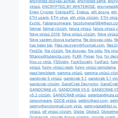
encrypted dosyası açmak
,
encrypted silme
,
encry
virüsü
,
ENCRYPTED_BY.WHITEROSE
,
encrypted@
Enjey Crypter
,
EnkripsiPC
,
Erebus
,
eth dosya
,
eth
ETH uzantı
,
ETH virus
,
eth virüs çözüm
,
ETH virüs
Exotic
,
Fabiansomware
,
facptomena1984@aol.c
fatmal
,
fatmal çözüm
,
fatura virüsü
,
fatura virüsü
fidye virüsü 2019
,
fidye virüsü çözüm
,
fidye virüs
fidye yazılımı dosya kurtarma
,
file dosyası oldu
,
fi
has been bip
,
Files.recovery@foxmail.com
,
files
FindZip
,
fire çözüm
,
fire dosyası
,
fire oldu
,
fire viru
fittanos@tutanota.com
,
FLKR
,
Flyper
,
fog
,
for dec
fros.cc virüs
,
FS0ciety
,
FuckSociety
,
FunFact
,
fun
virüsü
,
funny virüsü nedir
,
funny virüsü temizleme
,
nasıl temizlenir
,
gamma virüsü
,
gamma virüsü çö
gandcrab 5 virüsü
,
gandcrab 5.1
,
gandcrab 5.1 vir
gandcrab çözüm
,
GandCrab Decryptor
,
GandCrab 
GANDCRAB v5
,
GANDCRAB V5.0
,
GANDCRAB V5
v5.2 çözüm
,
GANDCRAB virüsü
,
gaterban@tuta.i
ransomware
,
GDCB virüsü
,
getbtc@aol.com
,
get
getmy@protonmail.com virüs
,
getmydata@list.ru
virüsü
,
gif virüsü çözüm
,
Globe
,
Globe3
,
GlobeImp
Gomasom
,
google dosya uzantısı
,
google uzantı
,