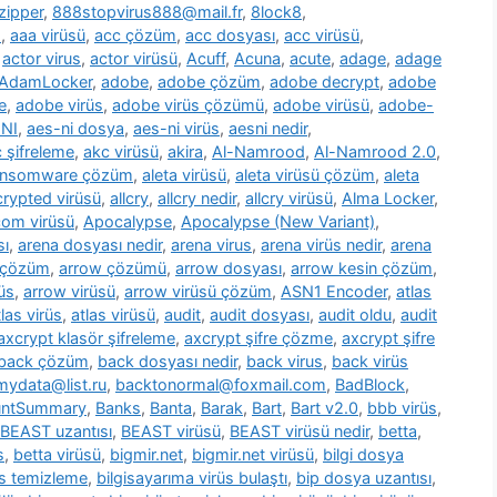
zipper
,
888stopvirus888@mail.fr
,
8lock8
,
m
,
aaa virüsü
,
acc çözüm
,
acc dosyası
,
acc virüsü
,
,
actor virus
,
actor virüsü
,
Acuff
,
Acuna
,
acute
,
adage
,
adage
AdamLocker
,
adobe
,
adobe çözüm
,
adobe decrypt
,
adobe
e
,
adobe virüs
,
adobe virüs çözümü
,
adobe virüsü
,
adobe-
NI
,
aes-ni dosya
,
aes-ni virüs
,
aesni nedir
,
 şifreleme
,
akc virüsü
,
akira
,
Al-Namrood
,
Al-Namrood 2.0
,
ransomware çözüm
,
aleta virüsü
,
aleta virüsü çözüm
,
aleta
ncrypted virüsü
,
allcry
,
allcry nedir
,
allcry virüsü
,
Alma Locker
,
com virüsü
,
Apocalypse
,
Apocalypse (New Variant)
,
sı
,
arena dosyası nedir
,
arena virus
,
arena virüs nedir
,
arena
 çözüm
,
arrow çözümü
,
arrow dosyası
,
arrow kesin çözüm
,
üs
,
arrow virüsü
,
arrow virüsü çözüm
,
ASN1 Encoder
,
atlas
tlas virüs
,
atlas virüsü
,
audit
,
audit dosyası
,
audit oldu
,
audit
axcrypt klasör şifreleme
,
axcrypt şifre çözme
,
axcrypt şifre
back çözüm
,
back dosyası nedir
,
back virus
,
back virüs
ydata@list.ru
,
backtonormal@foxmail.com
,
BadBlock
,
untSummary
,
Banks
,
Banta
,
Barak
,
Bart
,
Bart v2.0
,
bbb virüs
,
BEAST uzantısı
,
BEAST virüsü
,
BEAST virüsü nedir
,
betta
,
s
,
betta virüsü
,
bigmir.net
,
bigmir.net virüsü
,
bilgi dosya
üs temizleme
,
bilgisayarıma virüs bulaştı
,
bip dosya uzantısı
,