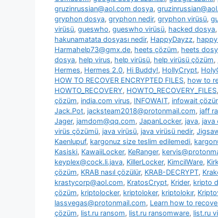
gruzinrussian@aol.com dosya
,
gruzinrussian@aol
gryphon dosya
,
gryphon nedir
,
gryphon virüsü
,
g
virüsü
,
gueswho
,
gueswho virüsü
,
hacked dosya
hakunamatata dosyası nedir
,
HappyDayzz
,
happy
Harmahelp73@gmx.de
,
heets çözüm
,
heets dos
dosya
,
help virus
,
help virüsü
,
help virüsü çözüm
,
Hermes
,
Hermes 2.0
,
Hi Buddy!
,
HollyCrypt
,
Holy
HOW TO RECOVER ENCRYPTED FILES
,
how to re
HOWTO_RECOVERY
,
HOWTO_RECOVERY_FILES
çözüm
,
india.com virus
,
INFOWAIT
,
infowait çöz
Jack.Pot
,
jacksteam2018@protonmail.com
,
jaff 
Jager
,
jamdom@qq.com
,
JapanLocker
,
java
,
java
virüs çözümü
,
java virüsü
,
java virüsü nedir
,
Jigsa
Kaenlupuf
,
kargonuz size teslim edilemedi
,
kargonu
Kasiski
,
KawaiiLocker
,
KeRanger
,
kervis@protonma
keyplex@cock.li.java
,
KillerLocker
,
KimcilWare
,
Kir
çözüm
,
KRAB nasıl çözülür
,
KRAB-DECRYPT
,
Krak
krastycorp@aol.com
,
KratosCrypt
,
Krider
,
kripto 
çözüm
,
kriptolocker
,
kriptoloker
,
kriptolokır
,
Kripto
lassvegas@protonmail.com
,
Learn how to recover
çözüm
,
list.ru ransom
,
list.ru ransomware
,
list.ru v