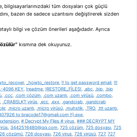
e,
b
ilgisayarlarınızdaki tüm dosyaları çok güçlü
dını, bazen de sadece uzantısını değiştirerek sizden
etaylı bilgi ve çözüm önerileri aşağıdadır. Ayrıca
Çözülür”
kısmına dek okuyunuz.
wto_recover
,
_howto_restore
,
!! to get password email
,
!!!
SA-4096 KEY
,
!readme
,
!RESTORE_FİLES!
,
.abc
,
.bip
,
.bip
ü
,
.ccc
,
.com çözüm
,
.com uzantı
,
.com virüsü
,
.combo
,
,
.CRABSLKT virüs
,
.ecc
,
.exx
,
.gandcrab
,
.gandcrab
lır
,
.micro uzantı
,
.micro virüsü
,
.muhstik
,
.TRO
,
.ttt uzantı
,
39807926 to bracode17@gmail.com !!).exe
,
 extension
,
# Decrypt My Files # virus
,
### DECRYPT MY
irüs
,
3442516480@qq.com
,
725 çözüm
,
725 dosyası
,
725
26 çözümü
,
726 dosyası
,
726 virus
,
726 virüsü
,
727
,
727