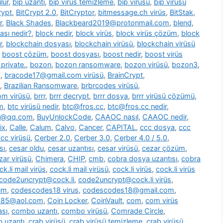
lür
,
bip uzantı
,
bip virüs temizleme
,
bip virüsü
,
bip virüsü
rypt
,
BitCrypt 2.0
,
BitCryptor
,
bitmessage.ch virüs
,
BitStak
,
r
,
Black Shades
,
Blackbeard2019@protonmail.com
,
blend
,
ası nedir?
,
block nedir
,
block virüs
,
block virüs çözüm
,
block
r
,
blockchain dosyası
,
blockchain virüsü
,
blockchain virüsü
,
boost çözüm
,
boost dosyası
,
boost nedir
,
boost virüs
private.
,
bozon
,
bozon ransomware
,
bozon virüsü
,
bozon3
,
s
,
bracode17@gmail.com virüsü
,
BrainCrypt
,
,
Brazilian Ransomware
,
brbrcodes virüsü
,
m virüsü
,
brrr
,
brrr decrypt
,
brrr dosya
,
brrr virüsü çözümü
,
m
,
btc virüsü nedir
,
btc@fros.cc
,
btc@fros.cc nedir
,
t@qq.com
,
BuyUnlockCode
,
CAAOC nasıl
,
CAAOC nedir
,
ix
,
Calle
,
Calum
,
Calvo
,
Cancer
,
CAPITAL
,
ccc dosya
,
ccc
cc virüsü
,
Cerber 2.0
,
Cerber 3.0
,
Cerber 4.0 / 5.0
,
sı
,
cesar oldu
,
cesar uzantısı
,
cesar virüsü
,
cezar çözüm
,
zar virüsü
,
Chimera
,
CHIP
,
cmb
,
cobra dosya uzantısı
,
cobra
ck.li mail virüs
,
cock.li mail virüsü
,
cock.li virüs
,
cock.li virüs
code2uncrypt@cock.li
,
code2uncrypt@cock.li virüs
,
üm
,
codescodes18 virus
,
codescodes18@gmail.com
,
1985@aol.com
,
Coin Locker
,
CoinVault
,
com
,
com virüs
sı
,
combo uzantı
,
combo virüsü
,
Comrade Circle
,
b uzantı
,
crab virüsü
,
crab virüsü temizleme
,
crab virüsü