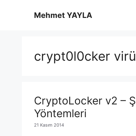
İçeriğe
atla
Mehmet YAYLA
crypt0l0cker vir
CryptoLocker v2 – Ş
Yöntemleri
21 Kasım 2014