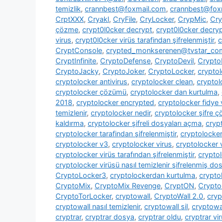
temizlik
,
crannbest@foxmail.com
,
crannbest@foxm
CrptXXX
,
Cryakl
,
CryFile
,
CryLocker
,
CrypMic
,
Cry
çözme
,
crypt0l0cker decrypt
,
crypt0l0cker decryp
virus
,
crypt0l0cker virüs tarafindan şifrelenmiştir
,
c
CryptConsole
,
crypted_monkserenen@tvstar_co
CryptInfinite
,
CryptoDefense
,
CryptoDevil
,
CryptoF
CryptoJacky
,
CryptoJoker
,
CryptoLocker
,
crypto
cryptolocker antivirus
,
cryptolocker clean
,
cryptol
cryptolocker çözümü
,
cryptolocker dan kurtulma
,
2018
,
cryptolocker encrypted
,
cryptolocker fidye 
temizlenir
,
cryptolocker nedir
,
cryptolocker şifre 
kaldırma
,
cryptolocker şifreli dosyaları açma
,
cryp
cryptolocker tarafindan şifrelenmiştir
,
cryptolocke
cryptolocker v3
,
cryptolocker virus
,
cryptolocker 
cryptolocker virüs tarafından şifrelenmiştir
,
cryptol
cryptolocker virüsü nasıl temizlenir şifrelenmiş dosy
CryptoLocker3
,
cryptolockerdan kurtulma
,
crypto
CryptoMix
,
CryptoMix Revenge
,
CryptON
,
Crypto
CryptoTorLocker
,
cryptowall
,
CryptoWall 2.0
,
cryp
cryptowall nasıl temizlenir
,
cryptowall sil
,
cryptowal
cryptrar
,
cryptrar dosya
,
cryptrar oldu
,
cryptrar vi