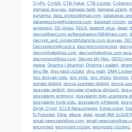
CryPy
,
CrySiS
,
CTB-Faker
,
CTB-Locker
,
Cybergr
damage dosyası
,
damage nedir
,
damage uzantı
,
d
kurtarma
,
data_protect@mail.com
,
databases and 
datareesstore@tutanota.com
,
datawait çözüm
,
da
extension
,
DD virüsü
,
DDoS
,
deabolt virus
,
dead
,
d
decruti@aol.com avflantuheems1984@aol.com
,
d
decrypt_and_protect@tutanota.com dosyası
,
DE
Decryptbots@cock.li
,
decryptcryptolocker
,
decry
decrypthelp@qq.com
,
decrypthelp@qq.com.java
decryptprof@qq.com
,
Decypt My files
,
DEDCrypt
dewar
,
Dharma (.dharma)
,
Dharma (.wallet)
,
dharm
djvu file
,
djvu nasıl çözülür
,
djvu nedir
,
DMA Locker
doc dosyası oldu
,
doc virüs
,
doc virüsü
,
Domino
,
isimleri değişti
,
dosya uzantıları değişti
,
dosya uzan
dosyalar değişti
,
dosyalar shadow dönüştü
,
dosya
dosyalarım açılmıyor
,
dosyalarım bilgi uzantısına 
dosyalarım mole oldu
,
dosyalarım şifrelendi
,
dosya
DynA-Crypt
,
ECLR Ransomware
,
EdgeLocker
,
Ed
El Polocker
,
Elbie
,
elbow
,
elder
,
email-BM-2cSz9
email-newcrann@qq.com
,
email-newcrann@qq.co
encrypted
,
encrypted çözüm
,
encrypted çözümü
,