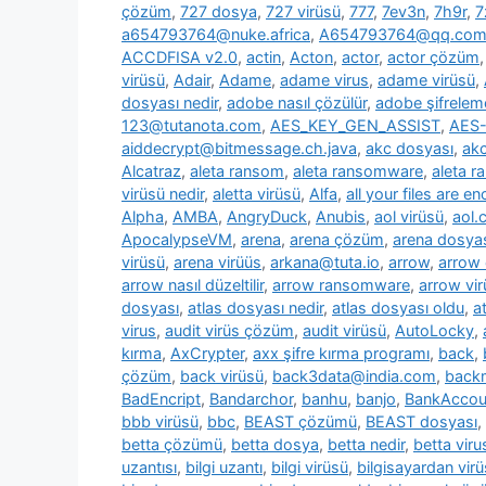
çözüm
,
727 dosya
,
727 virüsü
,
777
,
7ev3n
,
7h9r
,
7
a654793764@nuke.africa
,
A654793764@qq.co
ACCDFISA v2.0
,
actin
,
Acton
,
actor
,
actor çözüm
virüsü
,
Adair
,
Adame
,
adame virus
,
adame virüsü
,
dosyası nedir
,
adobe nasıl çözülür
,
adobe şifrelem
123@tutanota.com
,
AES_KEY_GEN_ASSIST
,
AES-
aiddecrypt@bitmessage.ch.java
,
akc dosyası
,
akc
Alcatraz
,
aleta ransom
,
aleta ransomware
,
aleta 
virüsü nedir
,
aletta virüsü
,
Alfa
,
all your files are e
Alpha
,
AMBA
,
AngryDuck
,
Anubis
,
aol virüsü
,
aol.
ApocalypseVM
,
arena
,
arena çözüm
,
arena dosya
virüsü
,
arena virüüs
,
arkana@tuta.io
,
arrow
,
arrow
arrow nasıl düzeltilir
,
arrow ransomware
,
arrow vir
dosyası
,
atlas dosyası nedir
,
atlas dosyası oldu
,
a
virus
,
audit virüs çözüm
,
audit virüsü
,
AutoLocky
,
kırma
,
AxCrypter
,
axx şifre kırma programı
,
back
,
çözüm
,
back virüsü
,
back3data@india.com
,
backm
BadEncript
,
Bandarchor
,
banhu
,
banjo
,
BankAcco
bbb virüsü
,
bbc
,
BEAST çözümü
,
BEAST dosyası
,
betta çözümü
,
betta dosya
,
betta nedir
,
betta viru
uzantısı
,
bilgi uzantı
,
bilgi virüsü
,
bilgisayardan vir