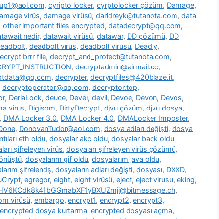
oup1@aol.com
,
cyripto locker
,
cyrptolocker çözüm
,
Damage
,
amage virüs
,
damage virüsü
,
darldreyk@tutanota.com
,
data
other important files encrypted
,
datadecrypt@qq.com
,
tawait nedir
,
datawait virüsü
,
datawar
,
DD çözümü
,
DD
eadbolt
,
deadbolt virus
,
deadbolt virüsü
,
Deadly
,
ecrypt brrr file
,
decrypt_and_protect@tutanota.com
,
CRYPT_INSTRUCTION
,
decryptadmin@airmail.cc
,
ptdata@qq.com
,
decrypter
,
decryptfiles@420blaze.it
,
,
decryptoperator@qq.com
,
decryptor.top
,
or
,
DeriaLock
,
deuce
,
Dever
,
devil
,
Devoe
,
Devon
,
Devos
,
a virus
,
Digisom
,
DirtyDecrypt
,
djvu çözüm
,
djvu dosya
,
,
DMA Locker 3.0
,
DMA Locker 4.0
,
DMALocker Imposter
,
Done
,
DonovanTudor@aol.com
,
dosya adları değişti
,
dosya
tıları eth oldu
,
dosyalar akc oldu
,
dosyalar back oldu
,
ları şifreleyen virüs
,
dosyaları şifreleyen virüs çözümü
,
dönüştü
,
dosyalarım gif oldu
,
dosyalarım java oldu
,
larım şifrelendş
,
dosyaların adları değişti
,
dosyası
,
DXXD
,
uCrypt
,
egregor
,
eight
,
eight virüsü
,
eject
,
eject virusu
,
eking
,
7HV6KCdk8k41bGGmabXF1yBXUZmji@bitmessage.ch
,
m virüsü
,
embargo
,
encrypt1
,
encrypt2
,
encrypt3
,
encrypted dosya kurtarma
,
encrypted dosyası açma
,