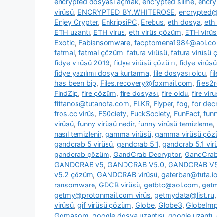
encrypted dosyası açmak
,
encrypted silme
,
encry
virüsü
,
ENCRYPTED_BY.WHITEROSE
,
encrypted@
Enjey Crypter
,
EnkripsiPC
,
Erebus
,
eth dosya
,
eth
ETH uzantı
,
ETH virus
,
eth virüs çözüm
,
ETH virüs
Exotic
,
Fabiansomware
,
facptomena1984@aol.c
fatmal
,
fatmal çözüm
,
fatura virüsü
,
fatura virüsü
fidye virüsü 2019
,
fidye virüsü çözüm
,
fidye virüs
fidye yazılımı dosya kurtarma
,
file dosyası oldu
,
fi
has been bip
,
Files.recovery@foxmail.com
,
files
FindZip
,
fire çözüm
,
fire dosyası
,
fire oldu
,
fire viru
fittanos@tutanota.com
,
FLKR
,
Flyper
,
fog
,
for dec
fros.cc virüs
,
FS0ciety
,
FuckSociety
,
FunFact
,
fun
virüsü
,
funny virüsü nedir
,
funny virüsü temizleme
,
nasıl temizlenir
,
gamma virüsü
,
gamma virüsü çö
gandcrab 5 virüsü
,
gandcrab 5.1
,
gandcrab 5.1 vir
gandcrab çözüm
,
GandCrab Decryptor
,
GandCrab 
GANDCRAB v5
,
GANDCRAB V5.0
,
GANDCRAB V5
v5.2 çözüm
,
GANDCRAB virüsü
,
gaterban@tuta.i
ransomware
,
GDCB virüsü
,
getbtc@aol.com
,
get
getmy@protonmail.com virüs
,
getmydata@list.ru
virüsü
,
gif virüsü çözüm
,
Globe
,
Globe3
,
GlobeImp
Gomasom
,
google dosya uzantısı
,
google uzantı
,