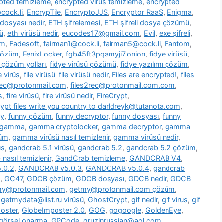
pted temizleme
,
encrypted virus temizleme
,
encrypted
cock.li
,
EncrypTile
,
EncryptoJJS
,
Encryptor RaaS
,
Enigma
,
 dosyası nedir
,
ETH şifrelemesi
,
ETH şifreli dosya çözümü
,
ü
,
eth virüsü nedir
,
eucodes17@gmail.com
,
Evil
,
exe şifreli
,
om
,
Fadesoft
,
fairman1@cock.li
,
fairman5@cock.li
,
Fantom
,
 çözüm
,
FenixLocker
,
fgb45ft3pqamyji7.onion
,
fidye virüsü
,
ü çözüm yolları
,
fidye virüsü çözümü
,
fidye yazılımı çözüm
,
le virüs
,
file virüsü
,
file virüsü nedir
,
Files are encrypted!
,
files
2rec@protonmail.com
,
files2rec@protonmail.com.com
,
s
,
fire virüsü
,
fire virüsü nedir
,
FireCrypt
,
rypt files write you country to darldreyk@tutanota.com
,
ny
,
funny çözüm
,
funny decryptor
,
funny dosyası
,
funny
gamma
,
gamma cryptolocker
,
gamma decryptor
,
gamma
züm
,
gamma virüsü nasıl temizlenir
,
gamma virüsü nedir
,
üs
,
gandcrab 5.1 virüsü
,
gandcrab 5.2
,
gandcrab 5.2 çözüm
,
nasıl temizlenir
,
GandCrab temizleme
,
GANDCRAB V4
,
.0.2
,
GANDCRAB v5.0.3
,
GANDCRAB v5.0.4
,
gandcrab
o
,
GC47
,
GDCB çözüm
,
GDCB dosyası
,
GDCB nedir
,
GDCB
my@protonmail.com
,
getmy@protonmail.com çözüm
,
,
getmydata@list.ru virüsü
,
GhostCrypt
,
gif nedir
,
gif virus
,
gif
oster
,
GlobeImposter 2.0
,
GOG
,
gogoogle
,
GoldenEye
,
görsel onarma
,
GPCode
,
gruzinrussian@aol.com
,