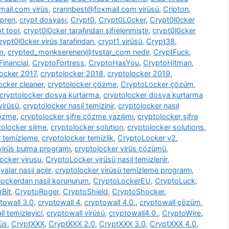
ail.com virüs
,
crannbest@foxmail.com virüsü
,
Cripton
,
pren
,
crypt dosyası
,
Crypt0
,
Crypt0L0cker
,
Crypt0l0cker
t tool
,
crypt0l0cker tarafından şifrelenmiştir
,
crypt0l0cker
rypt0l0cker virüs tarafından
,
crypt1 virüsü
,
Crypt38
,
m
,
crypted_monkserenen@tvstar_com nedir
,
CryptFuck
,
inancial
,
CryptoFortress
,
CryptoHasYou
,
CryptoHitman
,
locker 2017
,
cryptolocker 2018
,
cryptolocker 2019
,
ocker cleaner
,
cryptolocker çözme
,
CryptoLocker çözüm
,
cryptolocker dosya kurtarma
,
cryptolocker dosya kurtarma
virüsü
,
cryptolocker nasil temizlnir
,
cryptolocker nasıl
çözme
,
cryptolocker şifre çözme yazılımı
,
cryptolocker şifre
tolocker silme
,
cryptolocker solution
,
cryptolocker solutions
,
r temizleme
,
cryptolocker temizlik
,
CryptoLocker v2
,
virüs bulma programı
,
cryptolocker virüs çözümü
,
ocker virusu
,
CryptoLocker virüsü nasıl temizlenir
,
alar nasıl açılır
,
cryptolocker virüsü temizleme programı
,
lockerdan nasil korunurum
,
CryptoLockerEU
,
CryptoLuck
,
rBit
,
CryptoRoger
,
CryptoShield
,
CryptoShocker
,
towall 3.0
,
cryptowall 4
,
cryptowall 4.0.
,
cryptowall çözüm
,
l temizleyici
,
cryptowall virüsü
,
cryptowall4.0.
,
CryptoWire
,
rüs
,
CryptXXX
,
CryptXXX 2.0
,
CryptXXX 3.0
,
CryptXXX 4.0
,