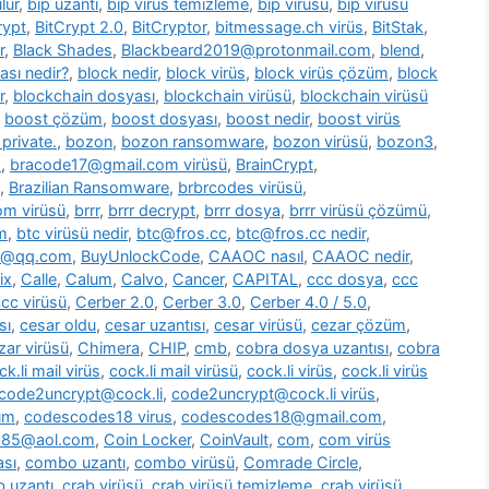
lür
,
bip uzantı
,
bip virüs temizleme
,
bip virüsü
,
bip virüsü
rypt
,
BitCrypt 2.0
,
BitCryptor
,
bitmessage.ch virüs
,
BitStak
,
r
,
Black Shades
,
Blackbeard2019@protonmail.com
,
blend
,
ası nedir?
,
block nedir
,
block virüs
,
block virüs çözüm
,
block
r
,
blockchain dosyası
,
blockchain virüsü
,
blockchain virüsü
,
boost çözüm
,
boost dosyası
,
boost nedir
,
boost virüs
private.
,
bozon
,
bozon ransomware
,
bozon virüsü
,
bozon3
,
s
,
bracode17@gmail.com virüsü
,
BrainCrypt
,
,
Brazilian Ransomware
,
brbrcodes virüsü
,
m virüsü
,
brrr
,
brrr decrypt
,
brrr dosya
,
brrr virüsü çözümü
,
m
,
btc virüsü nedir
,
btc@fros.cc
,
btc@fros.cc nedir
,
t@qq.com
,
BuyUnlockCode
,
CAAOC nasıl
,
CAAOC nedir
,
ix
,
Calle
,
Calum
,
Calvo
,
Cancer
,
CAPITAL
,
ccc dosya
,
ccc
cc virüsü
,
Cerber 2.0
,
Cerber 3.0
,
Cerber 4.0 / 5.0
,
sı
,
cesar oldu
,
cesar uzantısı
,
cesar virüsü
,
cezar çözüm
,
zar virüsü
,
Chimera
,
CHIP
,
cmb
,
cobra dosya uzantısı
,
cobra
ck.li mail virüs
,
cock.li mail virüsü
,
cock.li virüs
,
cock.li virüs
code2uncrypt@cock.li
,
code2uncrypt@cock.li virüs
,
üm
,
codescodes18 virus
,
codescodes18@gmail.com
,
1985@aol.com
,
Coin Locker
,
CoinVault
,
com
,
com virüs
sı
,
combo uzantı
,
combo virüsü
,
Comrade Circle
,
b uzantı
,
crab virüsü
,
crab virüsü temizleme
,
crab virüsü