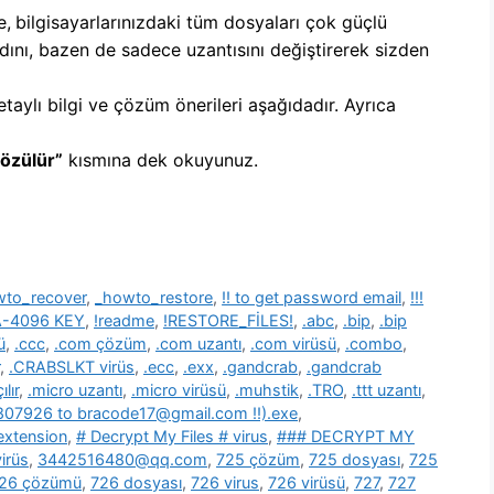
e,
b
ilgisayarlarınızdaki tüm dosyaları çok güçlü
dını, bazen de sadece uzantısını değiştirerek sizden
etaylı bilgi ve çözüm önerileri aşağıdadır. Ayrıca
Çözülür”
kısmına dek okuyunuz.
wto_recover
,
_howto_restore
,
!! to get password email
,
!!!
SA-4096 KEY
,
!readme
,
!RESTORE_FİLES!
,
.abc
,
.bip
,
.bip
ü
,
.ccc
,
.com çözüm
,
.com uzantı
,
.com virüsü
,
.combo
,
,
.CRABSLKT virüs
,
.ecc
,
.exx
,
.gandcrab
,
.gandcrab
lır
,
.micro uzantı
,
.micro virüsü
,
.muhstik
,
.TRO
,
.ttt uzantı
,
39807926 to bracode17@gmail.com !!).exe
,
 extension
,
# Decrypt My Files # virus
,
### DECRYPT MY
irüs
,
3442516480@qq.com
,
725 çözüm
,
725 dosyası
,
725
26 çözümü
,
726 dosyası
,
726 virus
,
726 virüsü
,
727
,
727