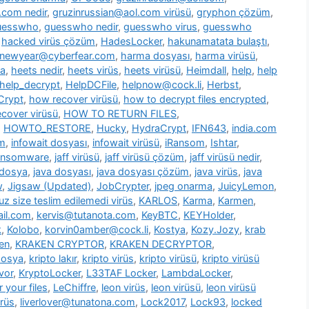
.com nedir
,
gruzinrussian@aol.com virüsü
,
gryphon çözüm
,
uesswho
,
guesswho nedir
,
guesswho virus
,
guesswho
,
hacked virüs çözüm
,
HadesLocker
,
hakunamatata bulaştı
,
newyear@cyberfear.com
,
harma dosyası
,
harma virüsü
,
ya
,
heets nedir
,
heets virüs
,
heets virüsü
,
Heimdall
,
help
,
help
help_decrypt
,
HelpDCFile
,
helpnow@cock.li
,
Herbst
,
Crypt
,
how recover virüsü
,
how to decrypt files encrypted
,
cover virüsü
,
HOW TO RETURN FILES
,
,
HOWTO_RESTORE
,
Hucky
,
HydraCrypt
,
IFN643
,
india.com
üm
,
infowait dosyası
,
infowait virüsü
,
iRansom
,
Ishtar
,
ransomware
,
jaff virüsü
,
jaff virüsü çözüm
,
jaff virüsü nedir
,
 dosya
,
java dosyası
,
java dosyası çözüm
,
java virüs
,
java
w
,
Jigsaw (Updated)
,
JobCrypter
,
jpeg onarma
,
JuicyLemon
,
z size teslim edilemedi virüs
,
KARLOS
,
Karma
,
Karmen
,
il.com
,
kervis@tutanota.com
,
KeyBTC
,
KEYHolder
,
k
,
Kolobo
,
korvin0amber@cock.li
,
Kostya
,
Kozy.Jozy
,
krab
en
,
KRAKEN CRYPTOR
,
KRAKEN DECRYPTOR
,
dosya
,
kripto lakır
,
kripto virüs
,
kripto virüsü
,
kripto virüsü
vor
,
KryptoLocker
,
L33TAF Locker
,
LambdaLocker
,
 your files
,
LeChiffre
,
leon virüs
,
leon virüsü
,
leon virüsü
irüs
,
liverlover@tunatona.com
,
Lock2017
,
Lock93
,
locked