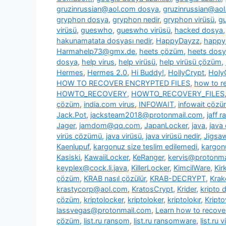
gruzinrussian@aol.com dosya
,
gruzinrussian@aol
gryphon dosya
,
gryphon nedir
,
gryphon virüsü
,
g
virüsü
,
gueswho
,
gueswho virüsü
,
hacked dosya
hakunamatata dosyası nedir
,
HappyDayzz
,
happy
Harmahelp73@gmx.de
,
heets çözüm
,
heets dos
dosya
,
help virus
,
help virüsü
,
help virüsü çözüm
,
Hermes
,
Hermes 2.0
,
Hi Buddy!
,
HollyCrypt
,
Holy
HOW TO RECOVER ENCRYPTED FILES
,
how to re
HOWTO_RECOVERY
,
HOWTO_RECOVERY_FILES
çözüm
,
india.com virus
,
INFOWAIT
,
infowait çöz
Jack.Pot
,
jacksteam2018@protonmail.com
,
jaff 
Jager
,
jamdom@qq.com
,
JapanLocker
,
java
,
java
virüs çözümü
,
java virüsü
,
java virüsü nedir
,
Jigsa
Kaenlupuf
,
kargonuz size teslim edilemedi
,
kargonu
Kasiski
,
KawaiiLocker
,
KeRanger
,
kervis@protonma
keyplex@cock.li.java
,
KillerLocker
,
KimcilWare
,
Kir
çözüm
,
KRAB nasıl çözülür
,
KRAB-DECRYPT
,
Krak
krastycorp@aol.com
,
KratosCrypt
,
Krider
,
kripto 
çözüm
,
kriptolocker
,
kriptoloker
,
kriptolokır
,
Kripto
lassvegas@protonmail.com
,
Learn how to recover
çözüm
,
list.ru ransom
,
list.ru ransomware
,
list.ru v