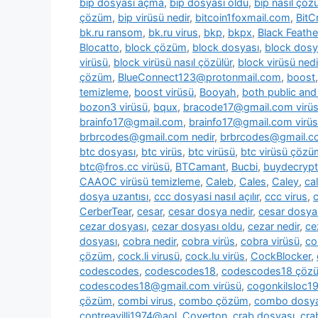
bip dosyası açma
,
bip dosyası oldu
,
bip nasıl çözü
çözüm
,
bip virüsü nedir
,
bitcoin1foxmail.com
,
BitC
bk.ru ransom
,
bk.ru virus
,
bkp
,
bkpx
,
Black Feathe
Blocatto
,
block çözüm
,
block dosyası
,
block dosy
virüsü
,
block virüsü nasıl çözülür
,
block virüsü nedi
çözüm
,
BlueConnect123@protonmail.com
,
boost
temizleme
,
boost virüsü
,
Booyah
,
both public and 
bozon3 virüsü
,
bqux
,
bracode17@gmail.com virü
brainfo17@gmail.com
,
brainfo17@gmail.com virüs
brbrcodes@gmail.com nedir
,
brbrcodes@gmail.co
btc dosyası
,
btc virüs
,
btc virüsü
,
btc virüsü çözü
btc@fros.cc virüsü
,
BTCamant
,
Bucbi
,
buydecryp
CAAOC virüsü temizleme
,
Caleb
,
Cales
,
Caley
,
cal
dosya uzantısı
,
ccc dosyasi nasıl açılır
,
ccc virus
,
c
CerberTear
,
cesar
,
cesar dosya nedir
,
cesar dosya
cezar dosyası
,
cezar dosyası oldu
,
cezar nedir
,
ce
dosyası
,
cobra nedir
,
cobra virüs
,
cobra virüsü
,
co
çözüm
,
cock.li virusü
,
cock.lu virüs
,
CockBlocker
,
codescodes
,
codescodes18
,
codescodes18 çöz
codescodes18@gmail.com virüsü
,
cogonkilsloc
çözüm
,
combi virus
,
combo çözüm
,
combo dosya
contreavilli1974@aol
,
Coverton
,
crab dosyası
,
cra