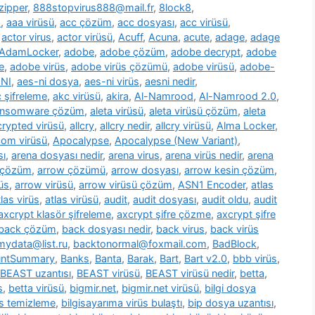
zipper
,
888stopvirus888@mail.fr
,
8lock8
,
m
,
aaa virüsü
,
acc çözüm
,
acc dosyası
,
acc virüsü
,
,
actor virus
,
actor virüsü
,
Acuff
,
Acuna
,
acute
,
adage
,
adage
AdamLocker
,
adobe
,
adobe çözüm
,
adobe decrypt
,
adobe
e
,
adobe virüs
,
adobe virüs çözümü
,
adobe virüsü
,
adobe-
NI
,
aes-ni dosya
,
aes-ni virüs
,
aesni nedir
,
 şifreleme
,
akc virüsü
,
akira
,
Al-Namrood
,
Al-Namrood 2.0
,
ransomware çözüm
,
aleta virüsü
,
aleta virüsü çözüm
,
aleta
ncrypted virüsü
,
allcry
,
allcry nedir
,
allcry virüsü
,
Alma Locker
,
com virüsü
,
Apocalypse
,
Apocalypse (New Variant)
,
sı
,
arena dosyası nedir
,
arena virus
,
arena virüs nedir
,
arena
 çözüm
,
arrow çözümü
,
arrow dosyası
,
arrow kesin çözüm
,
üs
,
arrow virüsü
,
arrow virüsü çözüm
,
ASN1 Encoder
,
atlas
tlas virüs
,
atlas virüsü
,
audit
,
audit dosyası
,
audit oldu
,
audit
axcrypt klasör şifreleme
,
axcrypt şifre çözme
,
axcrypt şifre
back çözüm
,
back dosyası nedir
,
back virus
,
back virüs
ydata@list.ru
,
backtonormal@foxmail.com
,
BadBlock
,
untSummary
,
Banks
,
Banta
,
Barak
,
Bart
,
Bart v2.0
,
bbb virüs
,
BEAST uzantısı
,
BEAST virüsü
,
BEAST virüsü nedir
,
betta
,
s
,
betta virüsü
,
bigmir.net
,
bigmir.net virüsü
,
bilgi dosya
üs temizleme
,
bilgisayarıma virüs bulaştı
,
bip dosya uzantısı
,