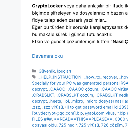
CryptoLocker
veya daha anlaşılır bir ifade il
biçimde şifreleyen ve dosyalarınızın bazen a
fidye talep eden zararlı yazılımlar…
Eğer bu türden bir sorunla karşılaştıysanız d
bu makale sürekli güncel tutulacaktır.
Etkin ve güncel çözümler için lütfen
“Nasıl 
Devamını oku
Kategoriler
Güvenlik
,
İpuçları
Etiketler
_HELP_INSTRUCTION
,
_how_to_recover
,
_ho
Specially for your PC was generated personal R
decrypt
,
.CAAOC
,
.CAAOC çözüm
,
.CAAOC virüs
.CRABSLKT
,
.CRABSLKT çözüm
,
.CRABSLKT nedir
decrypt
,
.heets
,
.lol
,
.micro
,
.micro dosyası nasıl açı
.zzz
,
.zzz virüsü
,
(!! to get password email id 2
[buydecrypt@qq.com].bip
,
@aol.com virüs
,
*.bip
FILES ###
,
==READ==THIS==PLEASE==
,
0000 v
dosyası oldu
,
725 nedir
,
725 virüsü
,
726 çözüm
,
7