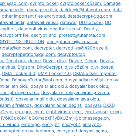
oup1@aol.com
,
cyripto locker
,
cyrptolocker çözüm
,
Damage
,
amage virüs
,
damage virüsü
,
darldreyk@tutanota.com
,
data
other important files encrypted
,
datadecrypt@qq.com
,
tawait nedir
,
datawait virüsü
,
datawar
,
DD çözümü
,
DD
eadbolt
,
deadbolt virus
,
deadbolt virüsü
,
Deadly
,
ecrypt brrr file
,
decrypt_and_protect@tutanota.com
,
CRYPT_INSTRUCTION
,
decryptadmin@airmail.cc
,
ptdata@qq.com
,
decrypter
,
decryptfiles@420blaze.it
,
,
decryptoperator@qq.com
,
decryptor.top
,
or
,
DeriaLock
,
deuce
,
Dever
,
devil
,
Devoe
,
Devon
,
Devos
,
a virus
,
Digisom
,
DirtyDecrypt
,
djvu çözüm
,
djvu dosya
,
,
DMA Locker 3.0
,
DMA Locker 4.0
,
DMALocker Imposter
,
Done
,
DonovanTudor@aol.com
,
dosya adları değişti
,
dosya
tıları eth oldu
,
dosyalar akc oldu
,
dosyalar back oldu
,
ları şifreleyen virüs
,
dosyaları şifreleyen virüs çözümü
,
dönüştü
,
dosyalarım gif oldu
,
dosyalarım java oldu
,
larım şifrelendş
,
dosyaların adları değişti
,
dosyası
,
DXXD
,
uCrypt
,
egregor
,
eight
,
eight virüsü
,
eject
,
eject virusu
,
eking
,
7HV6KCdk8k41bGGmabXF1yBXUZmji@bitmessage.ch
,
m virüsü
,
embargo
,
encrypt1
,
encrypt2
,
encrypt3
,
encrypted dosya kurtarma
,
encrypted dosyası açma
,