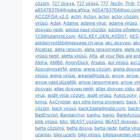
çözüm
,
727 dosya
,
727 virüsü
,
777
,
7ev3n
,
7h9r
,
7
a654793764@nuke.africa
,
A654793764@qq.co
ACCDFISA v2.0
,
actin
,
Acton
,
actor
,
actor çözüm
virüsü
,
Adair
,
Adame
,
adame virus
,
adame virüsü
,
dosyası nedir
,
adobe nasıl çözülür
,
adobe şifrelem
123@tutanota.com
,
AES_KEY_GEN_ASSIST
,
AES-
aiddecrypt@bitmessage.ch.java
,
akc dosyası
,
akc
Alcatraz
,
aleta ransom
,
aleta ransomware
,
aleta 
virüsü nedir
,
aletta virüsü
,
Alfa
,
all your files are e
Alpha
,
AMBA
,
AngryDuck
,
Anubis
,
aol virüsü
,
aol.
ApocalypseVM
,
arena
,
arena çözüm
,
arena dosya
virüsü
,
arena virüüs
,
arkana@tuta.io
,
arrow
,
arrow
arrow nasıl düzeltilir
,
arrow ransomware
,
arrow vir
dosyası
,
atlas dosyası nedir
,
atlas dosyası oldu
,
a
virus
,
audit virüs çözüm
,
audit virüsü
,
AutoLocky
,
kırma
,
AxCrypter
,
axx şifre kırma programı
,
back
,
çözüm
,
back virüsü
,
back3data@india.com
,
backm
BadEncript
,
Bandarchor
,
banhu
,
banjo
,
BankAcco
bbb virüsü
,
bbc
,
BEAST çözümü
,
BEAST dosyası
,
betta çözümü
,
betta dosya
,
betta nedir
,
betta viru
uzantısı
,
bilgi uzantı
,
bilgi virüsü
,
bilgisayardan vir