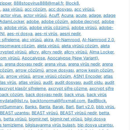
zipper
,
888stopvirus888@mail.fr
,
8lock8
,
m
,
aaa virüsü
,
acc çözüm
,
acc dosyası
,
acc virüsü
,
,
actor virus
,
actor virüsü
,
Acuff
,
Acuna
,
acute
,
adage
,
adage
AdamLocker
,
adobe
,
adobe çözüm
,
adobe decrypt
,
adobe
e
,
adobe virüs
,
adobe virüs çözümü
,
adobe virüsü
,
adobe-
NI
,
aes-ni dosya
,
aes-ni virüs
,
aesni nedir
,
 şifreleme
,
akc virüsü
,
akira
,
Al-Namrood
,
Al-Namrood 2.0
,
ransomware çözüm
,
aleta virüsü
,
aleta virüsü çözüm
,
aleta
ncrypted virüsü
,
allcry
,
allcry nedir
,
allcry virüsü
,
Alma Locker
,
com virüsü
,
Apocalypse
,
Apocalypse (New Variant)
,
sı
,
arena dosyası nedir
,
arena virus
,
arena virüs nedir
,
arena
 çözüm
,
arrow çözümü
,
arrow dosyası
,
arrow kesin çözüm
,
üs
,
arrow virüsü
,
arrow virüsü çözüm
,
ASN1 Encoder
,
atlas
tlas virüs
,
atlas virüsü
,
audit
,
audit dosyası
,
audit oldu
,
audit
axcrypt klasör şifreleme
,
axcrypt şifre çözme
,
axcrypt şifre
back çözüm
,
back dosyası nedir
,
back virus
,
back virüs
ydata@list.ru
,
backtonormal@foxmail.com
,
BadBlock
,
untSummary
,
Banks
,
Banta
,
Barak
,
Bart
,
Bart v2.0
,
bbb virüs
,
BEAST uzantısı
,
BEAST virüsü
,
BEAST virüsü nedir
,
betta
,
s
,
betta virüsü
,
bigmir.net
,
bigmir.net virüsü
,
bilgi dosya
üs temizleme
,
bilgisayarıma virüs bulaştı
,
bip dosya uzantısı
,