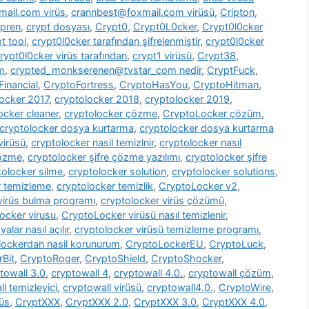
ail.com virüs
,
crannbest@foxmail.com virüsü
,
Cripton
,
pren
,
crypt dosyası
,
Crypt0
,
Crypt0L0cker
,
Crypt0l0cker
t tool
,
crypt0l0cker tarafından şifrelenmiştir
,
crypt0l0cker
rypt0l0cker virüs tarafından
,
crypt1 virüsü
,
Crypt38
,
m
,
crypted_monkserenen@tvstar_com nedir
,
CryptFuck
,
inancial
,
CryptoFortress
,
CryptoHasYou
,
CryptoHitman
,
locker 2017
,
cryptolocker 2018
,
cryptolocker 2019
,
ocker cleaner
,
cryptolocker çözme
,
CryptoLocker çözüm
,
cryptolocker dosya kurtarma
,
cryptolocker dosya kurtarma
virüsü
,
cryptolocker nasil temizlnir
,
cryptolocker nasıl
çözme
,
cryptolocker şifre çözme yazılımı
,
cryptolocker şifre
tolocker silme
,
cryptolocker solution
,
cryptolocker solutions
,
r temizleme
,
cryptolocker temizlik
,
CryptoLocker v2
,
virüs bulma programı
,
cryptolocker virüs çözümü
,
ocker virusu
,
CryptoLocker virüsü nasıl temizlenir
,
alar nasıl açılır
,
cryptolocker virüsü temizleme programı
,
lockerdan nasil korunurum
,
CryptoLockerEU
,
CryptoLuck
,
rBit
,
CryptoRoger
,
CryptoShield
,
CryptoShocker
,
towall 3.0
,
cryptowall 4
,
cryptowall 4.0.
,
cryptowall çözüm
,
l temizleyici
,
cryptowall virüsü
,
cryptowall4.0.
,
CryptoWire
,
rüs
,
CryptXXX
,
CryptXXX 2.0
,
CryptXXX 3.0
,
CryptXXX 4.0
,