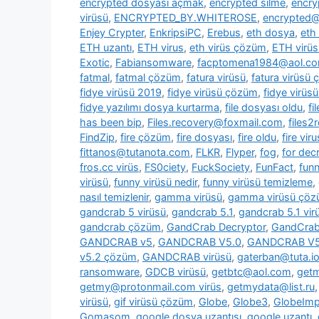
encrypted dosyası açmak
,
encrypted silme
,
encry
virüsü
,
ENCRYPTED_BY.WHITEROSE
,
encrypted@
Enjey Crypter
,
EnkripsiPC
,
Erebus
,
eth dosya
,
eth
ETH uzantı
,
ETH virus
,
eth virüs çözüm
,
ETH virüs
Exotic
,
Fabiansomware
,
facptomena1984@aol.c
fatmal
,
fatmal çözüm
,
fatura virüsü
,
fatura virüsü
fidye virüsü 2019
,
fidye virüsü çözüm
,
fidye virüs
fidye yazılımı dosya kurtarma
,
file dosyası oldu
,
fi
has been bip
,
Files.recovery@foxmail.com
,
files
FindZip
,
fire çözüm
,
fire dosyası
,
fire oldu
,
fire viru
fittanos@tutanota.com
,
FLKR
,
Flyper
,
fog
,
for dec
fros.cc virüs
,
FS0ciety
,
FuckSociety
,
FunFact
,
fun
virüsü
,
funny virüsü nedir
,
funny virüsü temizleme
,
nasıl temizlenir
,
gamma virüsü
,
gamma virüsü çö
gandcrab 5 virüsü
,
gandcrab 5.1
,
gandcrab 5.1 vir
gandcrab çözüm
,
GandCrab Decryptor
,
GandCrab 
GANDCRAB v5
,
GANDCRAB V5.0
,
GANDCRAB V5
v5.2 çözüm
,
GANDCRAB virüsü
,
gaterban@tuta.i
ransomware
,
GDCB virüsü
,
getbtc@aol.com
,
get
getmy@protonmail.com virüs
,
getmydata@list.ru
virüsü
,
gif virüsü çözüm
,
Globe
,
Globe3
,
GlobeImp
Gomasom
,
google dosya uzantısı
,
google uzantı
,