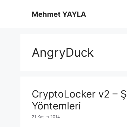
İçeriğe
atla
Mehmet YAYLA
AngryDuck
CryptoLocker v2 – Ş
Yöntemleri
21 Kasım 2014