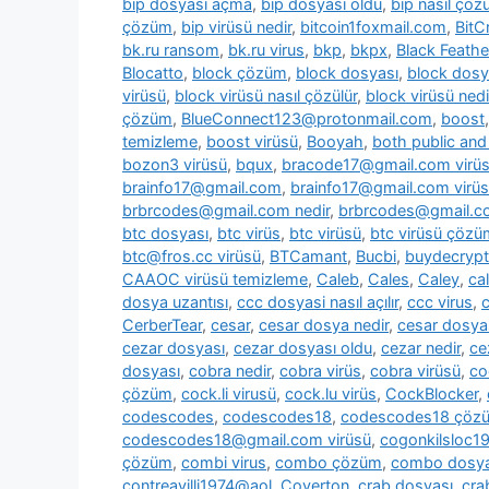
bip dosyası açma
,
bip dosyası oldu
,
bip nasıl çözü
çözüm
,
bip virüsü nedir
,
bitcoin1foxmail.com
,
BitC
bk.ru ransom
,
bk.ru virus
,
bkp
,
bkpx
,
Black Feathe
Blocatto
,
block çözüm
,
block dosyası
,
block dosy
virüsü
,
block virüsü nasıl çözülür
,
block virüsü nedi
çözüm
,
BlueConnect123@protonmail.com
,
boost
temizleme
,
boost virüsü
,
Booyah
,
both public and 
bozon3 virüsü
,
bqux
,
bracode17@gmail.com virü
brainfo17@gmail.com
,
brainfo17@gmail.com virüs
brbrcodes@gmail.com nedir
,
brbrcodes@gmail.co
btc dosyası
,
btc virüs
,
btc virüsü
,
btc virüsü çözü
btc@fros.cc virüsü
,
BTCamant
,
Bucbi
,
buydecryp
CAAOC virüsü temizleme
,
Caleb
,
Cales
,
Caley
,
cal
dosya uzantısı
,
ccc dosyasi nasıl açılır
,
ccc virus
,
c
CerberTear
,
cesar
,
cesar dosya nedir
,
cesar dosya
cezar dosyası
,
cezar dosyası oldu
,
cezar nedir
,
ce
dosyası
,
cobra nedir
,
cobra virüs
,
cobra virüsü
,
co
çözüm
,
cock.li virusü
,
cock.lu virüs
,
CockBlocker
,
codescodes
,
codescodes18
,
codescodes18 çöz
codescodes18@gmail.com virüsü
,
cogonkilsloc
çözüm
,
combi virus
,
combo çözüm
,
combo dosya
contreavilli1974@aol
,
Coverton
,
crab dosyası
,
cra