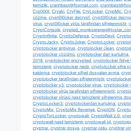
temizlik
,
crannbest@foxmail.com
,
crannbest@foxm
CrptXXX
,
Cryakl
,
CryFile
,
CryLocker
,
CrypMic
,
Cry
çözme
,
crypt0l0cker decrypt
,
crypt0l0cker decryp
virus
,
crypt0l0cker virüs tarafindan şifrelenmiştir
,
c
CryptConsole
,
crypted_monkserenen@tvstar_co
CryptInfinite
,
CryptoDefense
,
CryptoDevil
,
CryptoF
CryptoJacky
,
CryptoJoker
,
CryptoLocker
,
crypto
cryptolocker antivirus
,
cryptolocker clean
,
cryptol
cryptolocker çözümü
,
cryptolocker dan kurtulma
,
2018
,
cryptolocker encrypted
,
cryptolocker fidye 
temizlenir
,
cryptolocker nedir
,
cryptolocker şifre 
kaldırma
,
cryptolocker şifreli dosyaları açma
,
cryp
cryptolocker tarafindan şifrelenmiştir
,
cryptolocke
cryptolocker v3
,
cryptolocker virus
,
cryptolocker 
cryptolocker virüs tarafından şifrelenmiştir
,
cryptol
cryptolocker virüsü nasıl temizlenir şifrelenmiş dosy
CryptoLocker3
,
cryptolockerdan kurtulma
,
crypto
CryptoMix
,
CryptoMix Revenge
,
CryptON
,
Crypto
CryptoTorLocker
,
cryptowall
,
CryptoWall 2.0
,
cryp
cryptowall nasıl temizlenir
,
cryptowall sil
,
cryptowal
cryptrar
,
cryptrar dosya
,
cryptrar oldu
,
cryptrar vi