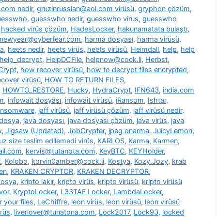
.com nedir
,
gruzinrussian@aol.com virüsü
,
gryphon çözüm
,
uesswho
,
guesswho nedir
,
guesswho virus
,
guesswho
,
hacked virüs çözüm
,
HadesLocker
,
hakunamatata bulaştı
,
newyear@cyberfear.com
,
harma dosyası
,
harma virüsü
,
ya
,
heets nedir
,
heets virüs
,
heets virüsü
,
Heimdall
,
help
,
help
help_decrypt
,
HelpDCFile
,
helpnow@cock.li
,
Herbst
,
Crypt
,
how recover virüsü
,
how to decrypt files encrypted
,
cover virüsü
,
HOW TO RETURN FILES
,
,
HOWTO_RESTORE
,
Hucky
,
HydraCrypt
,
IFN643
,
india.com
üm
,
infowait dosyası
,
infowait virüsü
,
iRansom
,
Ishtar
,
ransomware
,
jaff virüsü
,
jaff virüsü çözüm
,
jaff virüsü nedir
,
 dosya
,
java dosyası
,
java dosyası çözüm
,
java virüs
,
java
w
,
Jigsaw (Updated)
,
JobCrypter
,
jpeg onarma
,
JuicyLemon
,
z size teslim edilemedi virüs
,
KARLOS
,
Karma
,
Karmen
,
il.com
,
kervis@tutanota.com
,
KeyBTC
,
KEYHolder
,
k
,
Kolobo
,
korvin0amber@cock.li
,
Kostya
,
Kozy.Jozy
,
krab
en
,
KRAKEN CRYPTOR
,
KRAKEN DECRYPTOR
,
dosya
,
kripto lakır
,
kripto virüs
,
kripto virüsü
,
kripto virüsü
vor
,
KryptoLocker
,
L33TAF Locker
,
LambdaLocker
,
 your files
,
LeChiffre
,
leon virüs
,
leon virüsü
,
leon virüsü
irüs
,
liverlover@tunatona.com
,
Lock2017
,
Lock93
,
locked