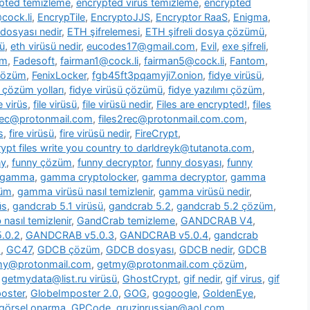
pted temizleme
,
encrypted virus temizleme
,
encrypted
cock.li
,
EncrypTile
,
EncryptoJJS
,
Encryptor RaaS
,
Enigma
,
 dosyası nedir
,
ETH şifrelemesi
,
ETH şifreli dosya çözümü
,
ü
,
eth virüsü nedir
,
eucodes17@gmail.com
,
Evil
,
exe şifreli
,
om
,
Fadesoft
,
fairman1@cock.li
,
fairman5@cock.li
,
Fantom
,
 çözüm
,
FenixLocker
,
fgb45ft3pqamyji7.onion
,
fidye virüsü
,
ü çözüm yolları
,
fidye virüsü çözümü
,
fidye yazılımı çözüm
,
le virüs
,
file virüsü
,
file virüsü nedir
,
Files are encrypted!
,
files
2rec@protonmail.com
,
files2rec@protonmail.com.com
,
s
,
fire virüsü
,
fire virüsü nedir
,
FireCrypt
,
rypt files write you country to darldreyk@tutanota.com
,
ny
,
funny çözüm
,
funny decryptor
,
funny dosyası
,
funny
gamma
,
gamma cryptolocker
,
gamma decryptor
,
gamma
züm
,
gamma virüsü nasıl temizlenir
,
gamma virüsü nedir
,
üs
,
gandcrab 5.1 virüsü
,
gandcrab 5.2
,
gandcrab 5.2 çözüm
,
nasıl temizlenir
,
GandCrab temizleme
,
GANDCRAB V4
,
.0.2
,
GANDCRAB v5.0.3
,
GANDCRAB v5.0.4
,
gandcrab
o
,
GC47
,
GDCB çözüm
,
GDCB dosyası
,
GDCB nedir
,
GDCB
my@protonmail.com
,
getmy@protonmail.com çözüm
,
,
getmydata@list.ru virüsü
,
GhostCrypt
,
gif nedir
,
gif virus
,
gif
oster
,
GlobeImposter 2.0
,
GOG
,
gogoogle
,
GoldenEye
,
görsel onarma
,
GPCode
,
gruzinrussian@aol.com
,