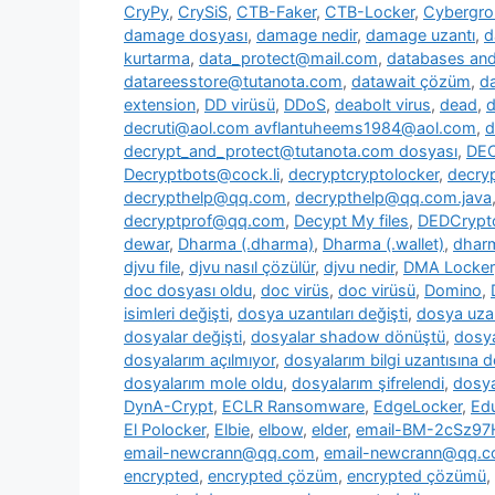
CryPy
,
CrySiS
,
CTB-Faker
,
CTB-Locker
,
Cybergr
damage dosyası
,
damage nedir
,
damage uzantı
,
d
kurtarma
,
data_protect@mail.com
,
databases and 
datareesstore@tutanota.com
,
datawait çözüm
,
da
extension
,
DD virüsü
,
DDoS
,
deabolt virus
,
dead
,
d
decruti@aol.com avflantuheems1984@aol.com
,
d
decrypt_and_protect@tutanota.com dosyası
,
DE
Decryptbots@cock.li
,
decryptcryptolocker
,
decry
decrypthelp@qq.com
,
decrypthelp@qq.com.java
decryptprof@qq.com
,
Decypt My files
,
DEDCrypt
dewar
,
Dharma (.dharma)
,
Dharma (.wallet)
,
dharm
djvu file
,
djvu nasıl çözülür
,
djvu nedir
,
DMA Locker
doc dosyası oldu
,
doc virüs
,
doc virüsü
,
Domino
,
isimleri değişti
,
dosya uzantıları değişti
,
dosya uzan
dosyalar değişti
,
dosyalar shadow dönüştü
,
dosya
dosyalarım açılmıyor
,
dosyalarım bilgi uzantısına 
dosyalarım mole oldu
,
dosyalarım şifrelendi
,
dosya
DynA-Crypt
,
ECLR Ransomware
,
EdgeLocker
,
Ed
El Polocker
,
Elbie
,
elbow
,
elder
,
email-BM-2cSz9
email-newcrann@qq.com
,
email-newcrann@qq.co
encrypted
,
encrypted çözüm
,
encrypted çözümü
,