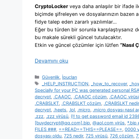
CryptoLocker
veya daha anlaşılır bir ifade il
biçimde şifreleyen ve dosyalarınızın bazen a
fidye talep eden zararlı yazılımlar…
Eğer bu türden bir sorunla karşılaştıysanız d
bu makale sürekli güncel tutulacaktır.
Etkin ve güncel çözümler için lütfen
“Nasıl 
Devamını oku
Kategoriler
Güvenlik
,
İpuçları
Etiketler
_HELP_INSTRUCTION
,
_how_to_recover
,
_ho
Specially for your PC was generated personal R
decrypt
,
.CAAOC
,
.CAAOC çözüm
,
.CAAOC virüs
.CRABSLKT
,
.CRABSLKT çözüm
,
.CRABSLKT nedir
decrypt
,
.heets
,
.lol
,
.micro
,
.micro dosyası nasıl açı
.zzz
,
.zzz virüsü
,
(!! to get password email id 2
[buydecrypt@qq.com].bip
,
@aol.com virüs
,
*.bip
FILES ###
,
==READ==THIS==PLEASE==
,
0000 v
dosyası oldu
,
725 nedir
,
725 virüsü
,
726 çözüm
,
7