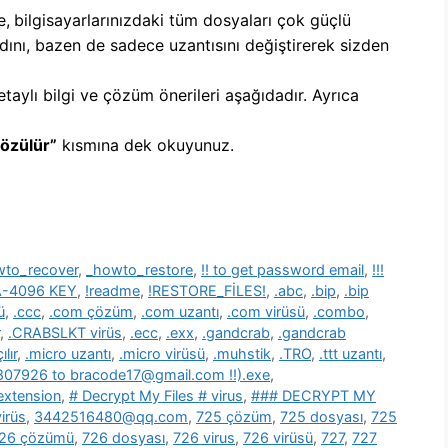
e,
b
ilgisayarlarınızdaki tüm dosyaları çok güçlü
dını, bazen de sadece uzantısını değiştirerek sizden
etaylı bilgi ve çözüm önerileri aşağıdadır. Ayrıca
Çözülür”
kısmına dek okuyunuz.
wto_recover
,
_howto_restore
,
!! to get password email
,
!!!
SA-4096 KEY
,
!readme
,
!RESTORE_FİLES!
,
.abc
,
.bip
,
.bip
ü
,
.ccc
,
.com çözüm
,
.com uzantı
,
.com virüsü
,
.combo
,
,
.CRABSLKT virüs
,
.ecc
,
.exx
,
.gandcrab
,
.gandcrab
lır
,
.micro uzantı
,
.micro virüsü
,
.muhstik
,
.TRO
,
.ttt uzantı
,
39807926 to bracode17@gmail.com !!).exe
,
 extension
,
# Decrypt My Files # virus
,
### DECRYPT MY
irüs
,
3442516480@qq.com
,
725 çözüm
,
725 dosyası
,
725
26 çözümü
,
726 dosyası
,
726 virus
,
726 virüsü
,
727
,
727