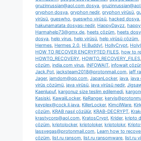
gruzinrussian@aol.com dosya
,
gruzinrussian@aol
gryphon dosya
,
gryphon nedir
,
gryphon virüsü
,
g
virüsü
,
gueswho
,
gueswho virüsü
,
hacked dosya
hakunamatata dosyası nedir
,
HappyDayzz
,
happy
Harmahelp73@gmx.de
,
heets çözüm
,
heets dos
dosya
,
help virus
,
help virüsü
,
help virüsü çözüm
,
Hermes
,
Hermes 2.0
,
Hi Buddy!
,
HollyCrypt
,
Holy
HOW TO RECOVER ENCRYPTED FILES
,
how to re
HOWTO_RECOVERY
,
HOWTO_RECOVERY_FILES
çözüm
,
india.com virus
,
INFOWAIT
,
infowait çöz
Jack.Pot
,
jacksteam2018@protonmail.com
,
jaff 
Jager
,
jamdom@qq.com
,
JapanLocker
,
java
,
java
virüs çözümü
,
java virüsü
,
java virüsü nedir
,
Jigsa
Kaenlupuf
,
kargonuz size teslim edilemedi
,
kargonu
Kasiski
,
KawaiiLocker
,
KeRanger
,
kervis@protonma
keyplex@cock.li.java
,
KillerLocker
,
KimcilWare
,
Kir
çözüm
,
KRAB nasıl çözülür
,
KRAB-DECRYPT
,
Krak
krastycorp@aol.com
,
KratosCrypt
,
Krider
,
kripto 
çözüm
,
kriptolocker
,
kriptoloker
,
kriptolokır
,
Kripto
lassvegas@protonmail.com
,
Learn how to recover
çözüm
,
list.ru ransom
,
list.ru ransomware
,
list.ru v