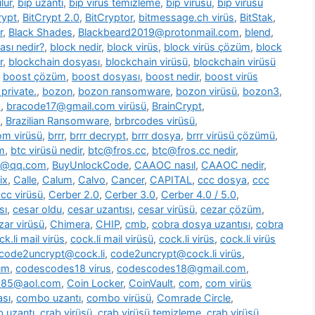
lür
,
bip uzantı
,
bip virüs temizleme
,
bip virüsü
,
bip virüsü
rypt
,
BitCrypt 2.0
,
BitCryptor
,
bitmessage.ch virüs
,
BitStak
,
r
,
Black Shades
,
Blackbeard2019@protonmail.com
,
blend
,
ası nedir?
,
block nedir
,
block virüs
,
block virüs çözüm
,
block
r
,
blockchain dosyası
,
blockchain virüsü
,
blockchain virüsü
,
boost çözüm
,
boost dosyası
,
boost nedir
,
boost virüs
private.
,
bozon
,
bozon ransomware
,
bozon virüsü
,
bozon3
,
s
,
bracode17@gmail.com virüsü
,
BrainCrypt
,
,
Brazilian Ransomware
,
brbrcodes virüsü
,
m virüsü
,
brrr
,
brrr decrypt
,
brrr dosya
,
brrr virüsü çözümü
,
m
,
btc virüsü nedir
,
btc@fros.cc
,
btc@fros.cc nedir
,
t@qq.com
,
BuyUnlockCode
,
CAAOC nasıl
,
CAAOC nedir
,
ix
,
Calle
,
Calum
,
Calvo
,
Cancer
,
CAPITAL
,
ccc dosya
,
ccc
cc virüsü
,
Cerber 2.0
,
Cerber 3.0
,
Cerber 4.0 / 5.0
,
sı
,
cesar oldu
,
cesar uzantısı
,
cesar virüsü
,
cezar çözüm
,
zar virüsü
,
Chimera
,
CHIP
,
cmb
,
cobra dosya uzantısı
,
cobra
ck.li mail virüs
,
cock.li mail virüsü
,
cock.li virüs
,
cock.li virüs
code2uncrypt@cock.li
,
code2uncrypt@cock.li virüs
,
üm
,
codescodes18 virus
,
codescodes18@gmail.com
,
1985@aol.com
,
Coin Locker
,
CoinVault
,
com
,
com virüs
sı
,
combo uzantı
,
combo virüsü
,
Comrade Circle
,
b uzantı
,
crab virüsü
,
crab virüsü temizleme
,
crab virüsü