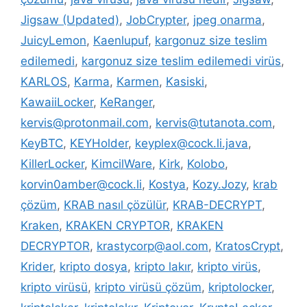
Jigsaw (Updated)
,
JobCrypter
,
jpeg onarma
,
JuicyLemon
,
Kaenlupuf
,
kargonuz size teslim
edilemedi
,
kargonuz size teslim edilemedi virüs
,
KARLOS
,
Karma
,
Karmen
,
Kasiski
,
KawaiiLocker
,
KeRanger
,
kervis@protonmail.com
,
kervis@tutanota.com
,
KeyBTC
,
KEYHolder
,
keyplex@cock.li.java
,
KillerLocker
,
KimcilWare
,
Kirk
,
Kolobo
,
korvin0amber@cock.li
,
Kostya
,
Kozy.Jozy
,
krab
çözüm
,
KRAB nasıl çözülür
,
KRAB-DECRYPT
,
Kraken
,
KRAKEN CRYPTOR
,
KRAKEN
DECRYPTOR
,
krastycorp@aol.com
,
KratosCrypt
,
Krider
,
kripto dosya
,
kripto lakır
,
kripto virüs
,
kripto virüsü
,
kripto virüsü çözüm
,
kriptolocker
,