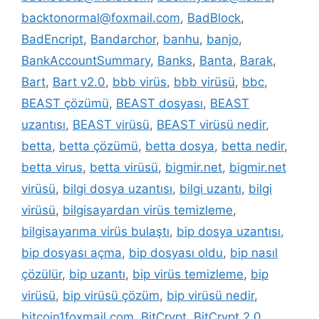
backtonormal@foxmail.com
,
BadBlock
,
BadEncript
,
Bandarchor
,
banhu
,
banjo
,
BankAccountSummary
,
Banks
,
Banta
,
Barak
,
Bart
,
Bart v2.0
,
bbb virüs
,
bbb virüsü
,
bbc
,
BEAST çözümü
,
BEAST dosyası
,
BEAST
uzantısı
,
BEAST virüsü
,
BEAST virüsü nedir
,
betta
,
betta çözümü
,
betta dosya
,
betta nedir
,
betta virus
,
betta virüsü
,
bigmir.net
,
bigmir.net
virüsü
,
bilgi dosya uzantısı
,
bilgi uzantı
,
bilgi
virüsü
,
bilgisayardan virüs temizleme
,
bilgisayarıma virüs bulaştı
,
bip dosya uzantısı
,
bip dosyası açma
,
bip dosyası oldu
,
bip nasıl
çözülür
,
bip uzantı
,
bip virüs temizleme
,
bip
virüsü
,
bip virüsü çözüm
,
bip virüsü nedir
,
bitcoin1foxmail.com
,
BitCrypt
,
BitCrypt 2.0
,