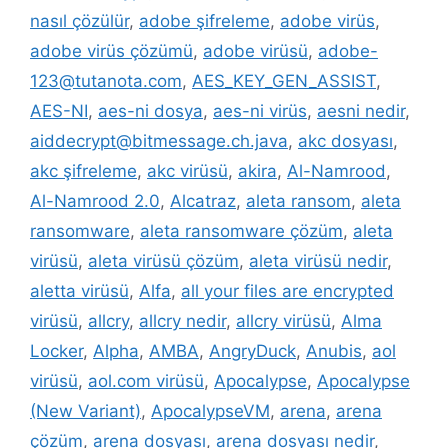
nasıl çözülür
,
adobe şifreleme
,
adobe virüs
,
adobe virüs çözümü
,
adobe virüsü
,
adobe-
123@tutanota.com
,
AES_KEY_GEN_ASSIST
,
AES-NI
,
aes-ni dosya
,
aes-ni virüs
,
aesni nedir
,
aiddecrypt@bitmessage.ch.java
,
akc dosyası
,
akc şifreleme
,
akc virüsü
,
akira
,
Al-Namrood
,
Al-Namrood 2.0
,
Alcatraz
,
aleta ransom
,
aleta
ransomware
,
aleta ransomware çözüm
,
aleta
virüsü
,
aleta virüsü çözüm
,
aleta virüsü nedir
,
aletta virüsü
,
Alfa
,
all your files are encrypted
virüsü
,
allcry
,
allcry nedir
,
allcry virüsü
,
Alma
Locker
,
Alpha
,
AMBA
,
AngryDuck
,
Anubis
,
aol
virüsü
,
aol.com virüsü
,
Apocalypse
,
Apocalypse
(New Variant)
,
ApocalypseVM
,
arena
,
arena
çözüm
,
arena dosyası
,
arena dosyası nedir
,