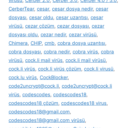
virüsü
,
Cerber 2.0
,
Cerber 3.0
,
Cerber 4.0 / 5.0
,
CerberTear
,
cesar
,
cesar dosya nedir
,
cesar
dosyası
,
cesar oldu
,
cesar uzantısı
,
cesar
virüsü
,
cezar çözüm
,
cezar dosyası
,
cezar
dosyası oldu
,
cezar nedir
,
cezar virüsü
,
Chimera
,
CHIP
,
cmb
,
cobra dosya uzantısı
,
cobra dosyası
,
cobra nedir
,
cobra virüs
,
cobra
virüsü
,
cock.li mail virüs
,
cock.li mail virüsü
,
cock.li virüs
,
cock.li virüs çözüm
,
cock.li virusü
,
cock.lu virüs
,
CockBlocker
,
code2uncrypt@cock.li
,
code2uncrypt@cock.li
virüs
,
codescodes
,
codescodes18
,
codescodes18 çözüm
,
codescodes18 virus
,
codescodes18@gmail.com
,
codescodes18@gmail.com virüsü
,