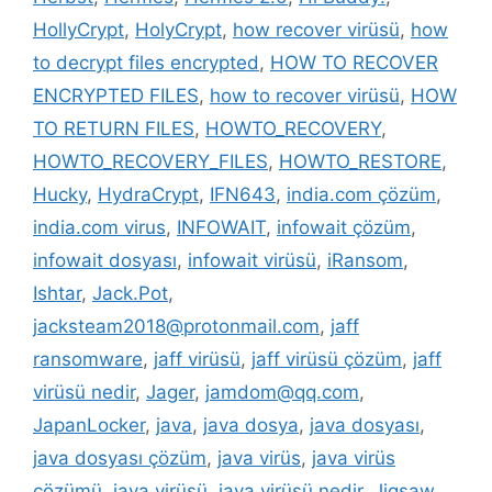
HollyCrypt
,
HolyCrypt
,
how recover virüsü
,
how
to decrypt files encrypted
,
HOW TO RECOVER
ENCRYPTED FILES
,
how to recover virüsü
,
HOW
TO RETURN FILES
,
HOWTO_RECOVERY
,
HOWTO_RECOVERY_FILES
,
HOWTO_RESTORE
,
Hucky
,
HydraCrypt
,
IFN643
,
india.com çözüm
,
india.com virus
,
INFOWAIT
,
infowait çözüm
,
infowait dosyası
,
infowait virüsü
,
iRansom
,
Ishtar
,
Jack.Pot
,
jacksteam2018@protonmail.com
,
jaff
ransomware
,
jaff virüsü
,
jaff virüsü çözüm
,
jaff
virüsü nedir
,
Jager
,
jamdom@qq.com
,
JapanLocker
,
java
,
java dosya
,
java dosyası
,
java dosyası çözüm
,
java virüs
,
java virüs
çözümü
,
java virüsü
,
java virüsü nedir
,
Jigsaw
,