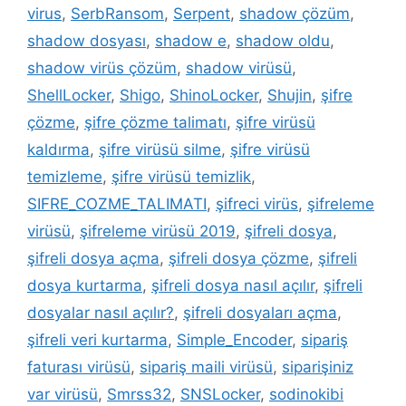
virus
,
SerbRansom
,
Serpent
,
shadow çözüm
,
shadow dosyası
,
shadow e
,
shadow oldu
,
shadow virüs çözüm
,
shadow virüsü
,
ShellLocker
,
Shigo
,
ShinoLocker
,
Shujin
,
şifre
çözme
,
şifre çözme talimatı
,
şifre virüsü
kaldırma
,
şifre virüsü silme
,
şifre virüsü
temizleme
,
şifre virüsü temizlik
,
SIFRE_COZME_TALIMATI
,
şifreci virüs
,
şifreleme
virüsü
,
şifreleme virüsü 2019
,
şifreli dosya
,
şifreli dosya açma
,
şifreli dosya çözme
,
şifreli
dosya kurtarma
,
şifreli dosya nasıl açılır
,
şifreli
dosyalar nasıl açılır?
,
şifreli dosyaları açma
,
şifreli veri kurtarma
,
Simple_Encoder
,
sipariş
faturası virüsü
,
sipariş maili virüsü
,
siparişiniz
var virüsü
,
Smrss32
,
SNSLocker
,
sodinokibi