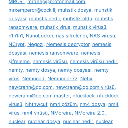
MRCR1
,
mrdeep@protonmail.com
,
mrxemperor@cock.li
,
muhstik dosya
,
muhstik
dosyası
,
muhstik nedir
,
muhstik oldu
,
muhstik
ransomware
,
muhstik virus
,
muhstik virüsü
,
n1n1n1
,
NanoLocker
,
nas şifrelendi
,
NAS virüsü
,
NCrypt
,
NegozI
,
Nemesis decryptor
,
nemesis
dosyası
,
nemesis ransomware
,
nemesis
şifreleme
,
nemesis virüsü
,
nemesis virüsü nedir
,
nemty
,
nemty dosya
,
nemty dosyası
,
nemty
virüs
,
Nemucod
,
Nemucod-7z
,
Netix
,
newcrann@qq.com
,
newcrann@qq.com virüsü
,
newcrann@qq.com.master
,
nfucklock
,
nfucklock
virüsü
,
Nhtnwcuf
,
nm4 çözüm
,
nm4 dosya
,
nm4
virüs
,
nm4 virüsü
,
NMoreira
,
NMoreira 2.0
,
nuclear
,
nuclear dosya
,
nuclear nedir
,
nuclear