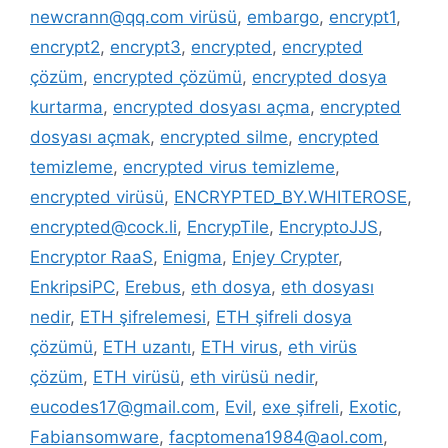
newcrann@qq.com virüsü
,
embargo
,
encrypt1
,
encrypt2
,
encrypt3
,
encrypted
,
encrypted
çözüm
,
encrypted çözümü
,
encrypted dosya
kurtarma
,
encrypted dosyası açma
,
encrypted
dosyası açmak
,
encrypted silme
,
encrypted
temizleme
,
encrypted virus temizleme
,
encrypted virüsü
,
ENCRYPTED_BY.WHITEROSE
,
encrypted@cock.li
,
EncrypTile
,
EncryptoJJS
,
Encryptor RaaS
,
Enigma
,
Enjey Crypter
,
EnkripsiPC
,
Erebus
,
eth dosya
,
eth dosyası
nedir
,
ETH şifrelemesi
,
ETH şifreli dosya
çözümü
,
ETH uzantı
,
ETH virus
,
eth virüs
çözüm
,
ETH virüsü
,
eth virüsü nedir
,
eucodes17@gmail.com
,
Evil
,
exe şifreli
,
Exotic
,
Fabiansomware
,
facptomena1984@aol.com
,