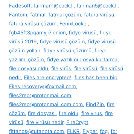
Fadesoft
,
fairman1@cock.li
,
fairman5@cock.li
,
Fantom
,
fatmal
,
fatmal çözüm
,
fatura virüsü
,
fatura virüsü çözüm
,
FenixLocker
,
fgb45ft3pqamyji7.onion
,
fidye virüsü
,
fidye
virüsü 2019
,
fidye virüsü çözüm
,
fidye virüsü
çözüm yolları
,
fidye virüsü çözümü
,
fidye
yazılımı çözüm
,
fidye yazılımı dosya kurtarma
,
file dosyası oldu
,
file virüs
,
file virüsü
,
file virüsü
nedir
,
Files are encrypted!
,
files has been bip
,
Files.recovery@foxmail.com
,
files2rec@protonmail.com
,
files2rec@protonmail.com.com
,
FindZip
,
fire
çözüm
,
fire dosyası
,
fire oldu
,
fire virus
,
fire
virüsü
,
fire virüsü nedir
,
FireCrypt
,
fittanos@tutanota.com
,
FLKR
,
Flyper
,
fog
,
for