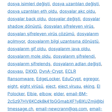
dosya isimleri değişti
,
dosya uzantıları değişti
,
dosya uzantıları eth oldu
,
dosyalar akc oldu
,
dosyalar back oldu
,
dosyalar değişti
,
dosyalar
shadow dönüştü
,
dosyaları şifreleyen virüs
,
dosyaları şifreleyen virüs çözümü
,
dosyalarım
açılmıyor
,
dosyalarım bilgi uzantısına dönüştü
,
dosyalarım gif oldu
,
dosyalarım java oldu
,
dosyalarım mole oldu
,
dosyalarım şifrelendi
,
dosyalarım şifrelendş
,
dosyaların adları değişti
,
dosyası
,
DXXD
,
DynA-Crypt
,
ECLR
Ransomware
,
EdgeLocker
,
EduCrypt
,
egregor
,
eight
,
eight virüsü
,
eject
,
eject virusu
,
eking
,
El
Polocker
,
Elbie
,
elbow
,
elder
,
email-BM-
2cSz97HV6KCdk8k41bGGmabXF1yBXUZmji@bi
tmessage.ch
,
email-newcrann@qq.com
,
email-