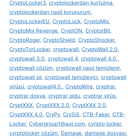
CryptoLocker3
,
cryptolockerdan kurtulma
,
cryptolockerdan nasil korunurum
,
CryptoLockerEU
,
CryptoLuck
,
CryptoMix
,
CryptoMix Revenge
,
CryptON
,
CryptorBit
,
CryptoRoger
,
CryptoShield
,
CryptoShocker
,
CryptoTorLocker
,
cryptowall
,
CryptoWall 2.0
,
cryptowall 3.0
,
cryptowall 4
,
cryptowall 4.0.
,
cryptowall çözüm
,
cryptowall nasıl temizlenir
,
cryptowall sil
,
cryptowall temizleyici
,
cryptowall
virüsü
,
cryptowall4.0.
,
CryptoWire
,
cryptrar
,
cryptrar dosya
,
cryptrar oldu
,
cryptrar virüs
,
CryptXXX
,
CryptXXX 2.0
,
CryptXXX 3.0
,
CryptXXX 4.0
,
CryPy
,
CrySiS
,
CTB-Faker
,
CTB-
Locker
,
Cybergroup1@aol.com
,
cyripto locker
,
cyrptolocker çözüm
,
Damage
,
damage dosyası
,