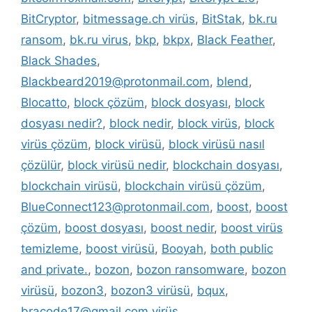
BitCryptor
,
bitmessage.ch virüs
,
BitStak
,
bk.ru
ransom
,
bk.ru virus
,
bkp
,
bkpx
,
Black Feather
,
Black Shades
,
Blackbeard2019@protonmail.com
,
blend
,
Blocatto
,
block çözüm
,
block dosyası
,
block
dosyası nedir?
,
block nedir
,
block virüs
,
block
virüs çözüm
,
block virüsü
,
block virüsü nasıl
çözülür
,
block virüsü nedir
,
blockchain dosyası
,
blockchain virüsü
,
blockchain virüsü çözüm
,
BlueConnect123@protonmail.com
,
boost
,
boost
çözüm
,
boost dosyası
,
boost nedir
,
boost virüs
temizleme
,
boost virüsü
,
Booyah
,
both public
and private.
,
bozon
,
bozon ransomware
,
bozon
virüsü
,
bozon3
,
bozon3 virüsü
,
bqux
,
bracode17@gmail.com virüs
,