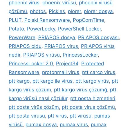
phoenix virus
,
phoenix virüsü
,
phoenix virüsü
çözümü
,
photos
,
Pickles
,
plorer
,
plorer dosya
,
PLUT
,
Polski Ransomware
,
PopCornTime
,
Potato
,
PowerLocky
,
PowerShell Locker
,
PowerWare
,
PRIAPOS dosya
,
PRIAPOS dosyası
,
PRIAPOS oldu
,
PRIAPOS virus
,
PRIAPOS virüs
nedir
,
PRIAPOS virüsü
,
PrincessLocker
,
PrincessLocker 2.0
,
Project34
,
Protected
Ransomware
,
protonmail virus
,
ptt carco virus
,
ptt kargo
,
ptt kargo ile virüs
,
ptt kargo virüs
,
ptt
kargo virüs çözüm
,
ptt kargo virüs çözümğ
,
ptt
kargo virüsü nasıl çözülür
,
ptt posta hizmetleri
,
ptt posta virüs çözüm
,
ptt posta virus çözümü
,
ptt posta virüsü
,
ptt virüs
,
ptt virüsü
,
pumas
virüsü
,
pumax dosya
,
pumax virus
,
pumax