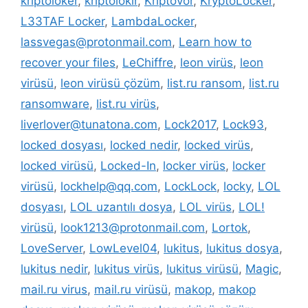
kriptoloker
,
kriptolokır
,
Kriptovor
,
KryptoLocker
,
L33TAF Locker
,
LambdaLocker
,
lassvegas@protonmail.com
,
Learn how to
recover your files
,
LeChiffre
,
leon virüs
,
leon
virüsü
,
leon virüsü çözüm
,
list.ru ransom
,
list.ru
ransomware
,
list.ru virüs
,
liverlover@tunatona.com
,
Lock2017
,
Lock93
,
locked dosyası
,
locked nedir
,
locked virüs
,
locked virüsü
,
Locked-In
,
locker virüs
,
locker
virüsü
,
lockhelp@qq.com
,
LockLock
,
locky
,
LOL
dosyası
,
LOL uzantılı dosya
,
LOL virüs
,
LOL!
virüsü
,
look1213@protonmail.com
,
Lortok
,
LoveServer
,
LowLevel04
,
lukitus
,
lukitus dosya
,
lukitus nedir
,
lukitus virüs
,
lukitus virüsü
,
Magic
,
mail.ru virus
,
mail.ru virüsü
,
makop
,
makop