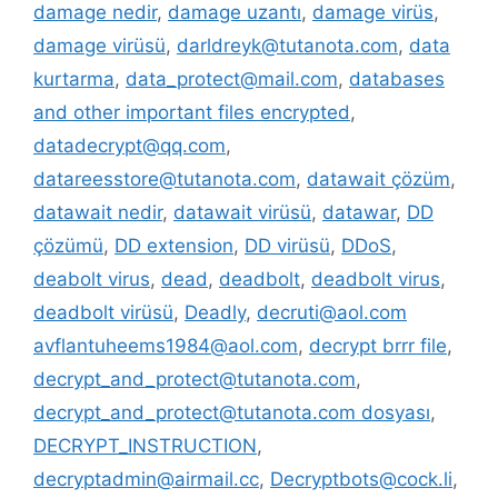
damage nedir
,
damage uzantı
,
damage virüs
,
damage virüsü
,
darldreyk@tutanota.com
,
data
kurtarma
,
data_protect@mail.com
,
databases
and other important files encrypted
,
datadecrypt@qq.com
,
datareesstore@tutanota.com
,
datawait çözüm
,
datawait nedir
,
datawait virüsü
,
datawar
,
DD
çözümü
,
DD extension
,
DD virüsü
,
DDoS
,
deabolt virus
,
dead
,
deadbolt
,
deadbolt virus
,
deadbolt virüsü
,
Deadly
,
decruti@aol.com
avflantuheems1984@aol.com
,
decrypt brrr file
,
decrypt_and_protect@tutanota.com
,
decrypt_and_protect@tutanota.com dosyası
,
DECRYPT_INSTRUCTION
,
decryptadmin@airmail.cc
,
Decryptbots@cock.li
,