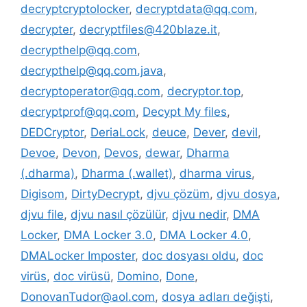
decryptcryptolocker
,
decryptdata@qq.com
,
decrypter
,
decryptfiles@420blaze.it
,
decrypthelp@qq.com
,
decrypthelp@qq.com.java
,
decryptoperator@qq.com
,
decryptor.top
,
decryptprof@qq.com
,
Decypt My files
,
DEDCryptor
,
DeriaLock
,
deuce
,
Dever
,
devil
,
Devoe
,
Devon
,
Devos
,
dewar
,
Dharma
(.dharma)
,
Dharma (.wallet)
,
dharma virus
,
Digisom
,
DirtyDecrypt
,
djvu çözüm
,
djvu dosya
,
djvu file
,
djvu nasıl çözülür
,
djvu nedir
,
DMA
Locker
,
DMA Locker 3.0
,
DMA Locker 4.0
,
DMALocker Imposter
,
doc dosyası oldu
,
doc
virüs
,
doc virüsü
,
Domino
,
Done
,
DonovanTudor@aol.com
,
dosya adları değişti
,