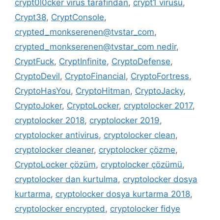
crypt0l0cker virüs tarafından
,
crypt1 virüsü
,
Crypt38
,
CryptConsole
,
crypted_monkserenen@tvstar_com
,
crypted_monkserenen@tvstar_com nedir
,
CryptFuck
,
CryptInfinite
,
CryptoDefense
,
CryptoDevil
,
CryptoFinancial
,
CryptoFortress
,
CryptoHasYou
,
CryptoHitman
,
CryptoJacky
,
CryptoJoker
,
CryptoLocker
,
cryptolocker 2017
,
cryptolocker 2018
,
cryptolocker 2019
,
cryptolocker antivirus
,
cryptolocker clean
,
cryptolocker cleaner
,
cryptolocker çözme
,
CryptoLocker çözüm
,
cryptolocker çözümü
,
cryptolocker dan kurtulma
,
cryptolocker dosya
kurtarma
,
cryptolocker dosya kurtarma 2018
,
cryptolocker encrypted
,
cryptolocker fidye