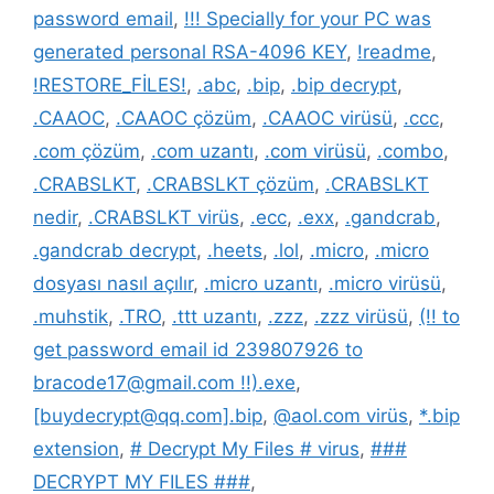
password email
,
!!! Specially for your PC was
generated personal RSA-4096 KEY
,
!readme
,
!RESTORE_FİLES!
,
.abc
,
.bip
,
.bip decrypt
,
.CAAOC
,
.CAAOC çözüm
,
.CAAOC virüsü
,
.ccc
,
.com çözüm
,
.com uzantı
,
.com virüsü
,
.combo
,
.CRABSLKT
,
.CRABSLKT çözüm
,
.CRABSLKT
nedir
,
.CRABSLKT virüs
,
.ecc
,
.exx
,
.gandcrab
,
.gandcrab decrypt
,
.heets
,
.lol
,
.micro
,
.micro
dosyası nasıl açılır
,
.micro uzantı
,
.micro virüsü
,
.muhstik
,
.TRO
,
.ttt uzantı
,
.zzz
,
.zzz virüsü
,
(!! to
get password email id 239807926 to
bracode17@gmail.com !!).exe
,
[buydecrypt@qq.com].bip
,
@aol.com virüs
,
*.bip
extension
,
# Decrypt My Files # virus
,
###
DECRYPT MY FILES ###
,