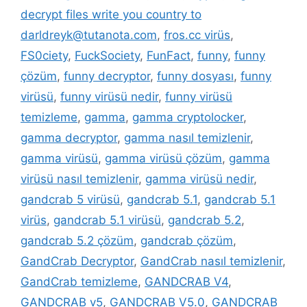
decrypt files write you country to
darldreyk@tutanota.com
,
fros.cc virüs
,
FS0ciety
,
FuckSociety
,
FunFact
,
funny
,
funny
çözüm
,
funny decryptor
,
funny dosyası
,
funny
virüsü
,
funny virüsü nedir
,
funny virüsü
temizleme
,
gamma
,
gamma cryptolocker
,
gamma decryptor
,
gamma nasıl temizlenir
,
gamma virüsü
,
gamma virüsü çözüm
,
gamma
virüsü nasıl temizlenir
,
gamma virüsü nedir
,
gandcrab 5 virüsü
,
gandcrab 5.1
,
gandcrab 5.1
virüs
,
gandcrab 5.1 virüsü
,
gandcrab 5.2
,
gandcrab 5.2 çözüm
,
gandcrab çözüm
,
GandCrab Decryptor
,
GandCrab nasıl temizlenir
,
GandCrab temizleme
,
GANDCRAB V4
,
GANDCRAB v5
,
GANDCRAB V5.0
,
GANDCRAB