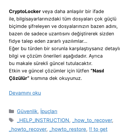
CryptoLocker
veya daha anlaşılır bir ifade
ile,
b
ilgisayarlarınızdaki tüm dosyaları çok güçlü
biçimde şifreleyen ve dosyalarınızın bazen adını,
bazen de sadece uzantısını değiştirerek sizden
fidye talep eden zararlı yazılımlar…
Eğer bu türden bir sorunla karşılaştıysanız detaylı
bilgi ve çözüm önerileri aşağıdadır. Ayrıca
bu makale sürekli güncel tutulacaktır.
Etkin ve güncel çözümler için lütfen
“Nasıl
Çözülür”
kısmına dek okuyunuz.
Devamını oku
Kategoriler
Güvenlik
,
İpuçları
Etiketler
_HELP_INSTRUCTION
,
_how_to_recover
,
_howto_recover
,
_howto_restore
,
!! to get