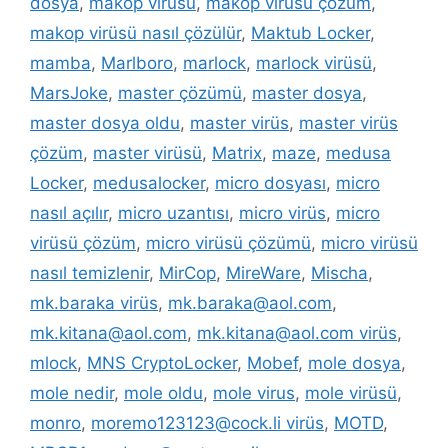
dosya
,
makop virüsü
,
makop virüsü çözüm
,
makop virüsü nasıl çözülür
,
Maktub Locker
,
mamba
,
Marlboro
,
marlock
,
marlock virüsü
,
MarsJoke
,
master çözümü
,
master dosya
,
master dosya oldu
,
master virüs
,
master virüs
çözüm
,
master virüsü
,
Matrix
,
maze
,
medusa
Locker
,
medusalocker
,
micro dosyası
,
micro
nasıl açılır
,
micro uzantısı
,
micro virüs
,
micro
virüsü çözüm
,
micro virüsü çözümü
,
micro virüsü
nasıl temizlenir
,
MirCop
,
MireWare
,
Mischa
,
mk.baraka virüs
,
mk.baraka@aol.com
,
mk.kitana@aol.com
,
mk.kitana@aol.com virüs
,
mlock
,
MNS CryptoLocker
,
Mobef
,
mole dosya
,
mole nedir
,
mole oldu
,
mole virus
,
mole virüsü
,
monro
,
moremo123123@cock.li virüs
,
MOTD
,