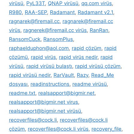
virüsü
,
PyL33T
,
QNAP virüsü
,
qq.com virüs
,
R980
,
RAA-SEP
,
Radamant
,
Radamant v2.1
,
ragnarek@firemail.cc
,
ragnarek@firemail.cc
virüs
,
ragnerek@firemail.cc virüs
,
RanRan
,
RansomCuck
,
RansomPlus
,
raphaelduphon@aol.com
,
rapid çözüm
,
rapid
çözümü
,
rapid virüs
,
rapid virüs nedir
,
rapid
virüsü
,
rapid virüsü bulaştı
,
rapid virüsü çözüm
,
rapid virüsü nedir
,
RarVault
,
Razy
,
Read_Me
dosyası
,
readinstructions
,
readme virüsü
,
readme.txt
,
realsapport@bigmir.net
,
realsapport@bigmir.net virus
,
realsapport@bigmir.net virüsü
,
recoverfiles@cock.li
,
recoverfiles@cock.li
çözüm
,
recoverfiles@cock.li virüs
,
recovery_file
,