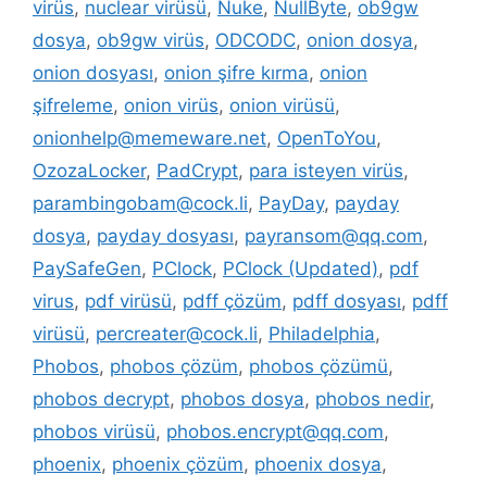
virüs
,
nuclear virüsü
,
Nuke
,
NullByte
,
ob9gw
dosya
,
ob9gw virüs
,
ODCODC
,
onion dosya
,
onion dosyası
,
onion şifre kırma
,
onion
şifreleme
,
onion virüs
,
onion virüsü
,
onionhelp@memeware.net
,
OpenToYou
,
OzozaLocker
,
PadCrypt
,
para isteyen virüs
,
parambingobam@cock.li
,
PayDay
,
payday
dosya
,
payday dosyası
,
payransom@qq.com
,
PaySafeGen
,
PClock
,
PClock (Updated)
,
pdf
virus
,
pdf virüsü
,
pdff çözüm
,
pdff dosyası
,
pdff
virüsü
,
percreater@cock.li
,
Philadelphia
,
Phobos
,
phobos çözüm
,
phobos çözümü
,
phobos decrypt
,
phobos dosya
,
phobos nedir
,
phobos virüsü
,
phobos.encrypt@qq.com
,
phoenix
,
phoenix çözüm
,
phoenix dosya
,