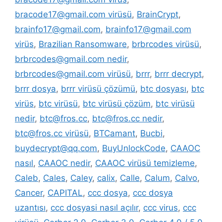
bracode17@gmail.com virüsü
,
BrainCrypt
,
brainfo17@gmail.com
,
brainfo17@gmail.com
virüs
,
Brazilian Ransomware
,
brbrcodes virüsü
,
brbrcodes@gmail.com nedir
,
brbrcodes@gmail.com virüsü
,
brrr
,
brrr decrypt
,
brrr dosya
,
brrr virüsü çözümü
,
btc dosyası
,
btc
virüs
,
btc virüsü
,
btc virüsü çözüm
,
btc virüsü
nedir
,
btc@fros.cc
,
btc@fros.cc nedir
,
btc@fros.cc virüsü
,
BTCamant
,
Bucbi
,
buydecrypt@qq.com
,
BuyUnlockCode
,
CAAOC
nasıl
,
CAAOC nedir
,
CAAOC virüsü temizleme
,
Caleb
,
Cales
,
Caley
,
calix
,
Calle
,
Calum
,
Calvo
,
Cancer
,
CAPITAL
,
ccc dosya
,
ccc dosya
uzantısı
,
ccc dosyasi nasıl açılır
,
ccc virus
,
ccc