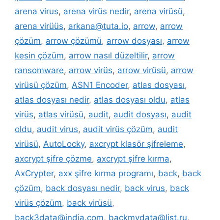
arena virus
,
arena virüs nedir
,
arena virüsü
,
arena virüüs
,
arkana@tuta.io
,
arrow
,
arrow
çözüm
,
arrow çözümü
,
arrow dosyası
,
arrow
kesin çözüm
,
arrow nasıl düzeltilir
,
arrow
ransomware
,
arrow virüs
,
arrow virüsü
,
arrow
virüsü çözüm
,
ASN1 Encoder
,
atlas dosyası
,
atlas dosyası nedir
,
atlas dosyası oldu
,
atlas
virüs
,
atlas virüsü
,
audit
,
audit dosyası
,
audit
oldu
,
audit virus
,
audit virüs çözüm
,
audit
virüsü
,
AutoLocky
,
axcrypt klasör şifreleme
,
axcrypt şifre çözme
,
axcrypt şifre kırma
,
AxCrypter
,
axx şifre kırma programı
,
back
,
back
çözüm
,
back dosyası nedir
,
back virus
,
back
virüs çözüm
,
back virüsü
,
back3data@india.com
,
backmydata@list.ru
,