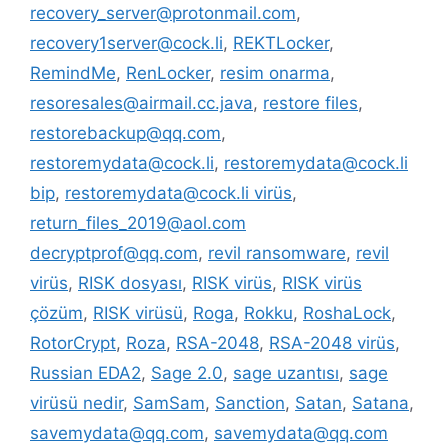
recovery_server@protonmail.com
,
recovery1server@cock.li
,
REKTLocker
,
RemindMe
,
RenLocker
,
resim onarma
,
resoresales@airmail.cc.java
,
restore files
,
restorebackup@qq.com
,
restoremydata@cock.li
,
restoremydata@cock.li
bip
,
restoremydata@cock.li virüs
,
return_files_2019@aol.com
decryptprof@qq.com
,
revil ransomware
,
revil
virüs
,
RISK dosyası
,
RISK virüs
,
RISK virüs
çözüm
,
RISK virüsü
,
Roga
,
Rokku
,
RoshaLock
,
RotorCrypt
,
Roza
,
RSA-2048
,
RSA-2048 virüs
,
Russian EDA2
,
Sage 2.0
,
sage uzantısı
,
sage
virüsü nedir
,
SamSam
,
Sanction
,
Satan
,
Satana
,
savemydata@qq.com
,
savemydata@qq.com