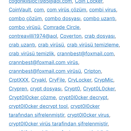
cogonkilsloc1985@aol.com
,
Coin Locker
,
CoinVault
,
com
,
com virüs çözüm
,
combi virus
,
combo çözüm
,
combo dosyası
,
combo uzantı
,
combo virüsü
,
Comrade Circle
,
contreavilli1974@aol
,
Coverton
,
crab dosyası
,
crab uzantı
,
crab virüsü
,
crab virüsü temizleme
,
crab virüsü temizlik
,
crannbest@foxmail.com
,
crannbest@foxmail.com virüs
,
crannbest@foxmail.com virüsü
,
Cripton
,
CrptXXX
,
Cryakl
,
CryFile
,
CryLocker
,
CrypMic
,
Crypren
,
crypt dosyası
,
Crypt0
,
Crypt0L0cker
,
Crypt0l0cker çözme
,
crypt0l0cker decrypt
,
crypt0l0cker decrypt tool
,
crypt0l0cker
tarafından şifrelenmiştir
,
crypt0l0cker virus
,
crypt0l0cker virüs tarafindan şifrelenmiştir
,