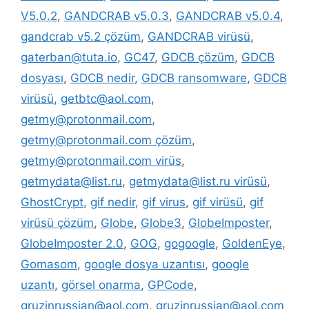
V5.0.2
,
GANDCRAB v5.0.3
,
GANDCRAB v5.0.4
,
gandcrab v5.2 çözüm
,
GANDCRAB virüsü
,
gaterban@tuta.io
,
GC47
,
GDCB çözüm
,
GDCB
dosyası
,
GDCB nedir
,
GDCB ransomware
,
GDCB
virüsü
,
getbtc@aol.com
,
getmy@protonmail.com
,
getmy@protonmail.com çözüm
,
getmy@protonmail.com virüs
,
getmydata@list.ru
,
getmydata@list.ru virüsü
,
GhostCrypt
,
gif nedir
,
gif virus
,
gif virüsü
,
gif
virüsü çözüm
,
Globe
,
Globe3
,
GlobeImposter
,
GlobeImposter 2.0
,
GOG
,
gogoogle
,
GoldenEye
,
Gomasom
,
google dosya uzantısı
,
google
uzantı
,
görsel onarma
,
GPCode
,
gruzinrussian@aol.com
,
gruzinrussian@aol.com