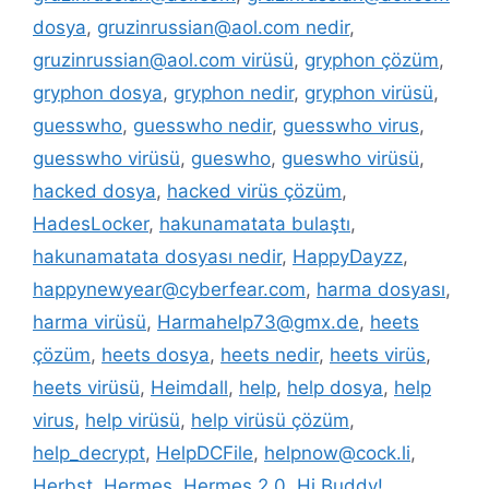
dosya
,
gruzinrussian@aol.com nedir
,
gruzinrussian@aol.com virüsü
,
gryphon çözüm
,
gryphon dosya
,
gryphon nedir
,
gryphon virüsü
,
guesswho
,
guesswho nedir
,
guesswho virus
,
guesswho virüsü
,
gueswho
,
gueswho virüsü
,
hacked dosya
,
hacked virüs çözüm
,
HadesLocker
,
hakunamatata bulaştı
,
hakunamatata dosyası nedir
,
HappyDayzz
,
happynewyear@cyberfear.com
,
harma dosyası
,
harma virüsü
,
Harmahelp73@gmx.de
,
heets
çözüm
,
heets dosya
,
heets nedir
,
heets virüs
,
heets virüsü
,
Heimdall
,
help
,
help dosya
,
help
virus
,
help virüsü
,
help virüsü çözüm
,
help_decrypt
,
HelpDCFile
,
helpnow@cock.li
,
Herbst
,
Hermes
,
Hermes 2.0
,
Hi Buddy!
,