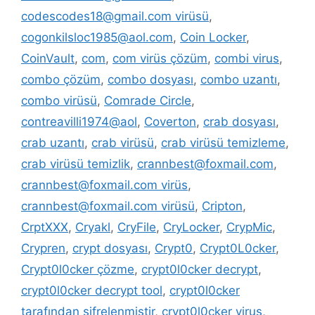
codescodes18@gmail.com virüsü
,
cogonkilsloc1985@aol.com
,
Coin Locker
,
CoinVault
,
com
,
com virüs çözüm
,
combi virus
,
combo çözüm
,
combo dosyası
,
combo uzantı
,
combo virüsü
,
Comrade Circle
,
contreavilli1974@aol
,
Coverton
,
crab dosyası
,
crab uzantı
,
crab virüsü
,
crab virüsü temizleme
,
crab virüsü temizlik
,
crannbest@foxmail.com
,
crannbest@foxmail.com virüs
,
crannbest@foxmail.com virüsü
,
Cripton
,
CrptXXX
,
Cryakl
,
CryFile
,
CryLocker
,
CrypMic
,
Crypren
,
crypt dosyası
,
Crypt0
,
Crypt0L0cker
,
Crypt0l0cker çözme
,
crypt0l0cker decrypt
,
crypt0l0cker decrypt tool
,
crypt0l0cker
tarafından şifrelenmiştir
,
crypt0l0cker virus
,