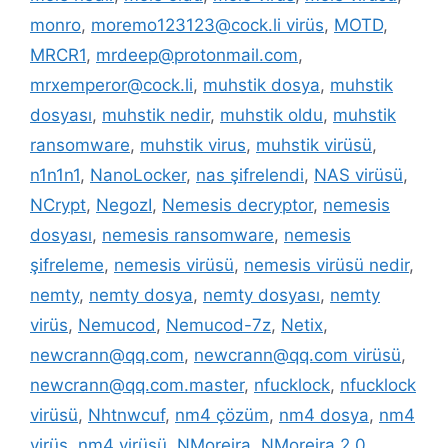
monro
,
moremo123123@cock.li virüs
,
MOTD
,
MRCR1
,
mrdeep@protonmail.com
,
mrxemperor@cock.li
,
muhstik dosya
,
muhstik
dosyası
,
muhstik nedir
,
muhstik oldu
,
muhstik
ransomware
,
muhstik virus
,
muhstik virüsü
,
n1n1n1
,
NanoLocker
,
nas şifrelendi
,
NAS virüsü
,
NCrypt
,
NegozI
,
Nemesis decryptor
,
nemesis
dosyası
,
nemesis ransomware
,
nemesis
şifreleme
,
nemesis virüsü
,
nemesis virüsü nedir
,
nemty
,
nemty dosya
,
nemty dosyası
,
nemty
virüs
,
Nemucod
,
Nemucod-7z
,
Netix
,
newcrann@qq.com
,
newcrann@qq.com virüsü
,
newcrann@qq.com.master
,
nfucklock
,
nfucklock
virüsü
,
Nhtnwcuf
,
nm4 çözüm
,
nm4 dosya
,
nm4
virüs
,
nm4 virüsü
,
NMoreira
,
NMoreira 2.0
,