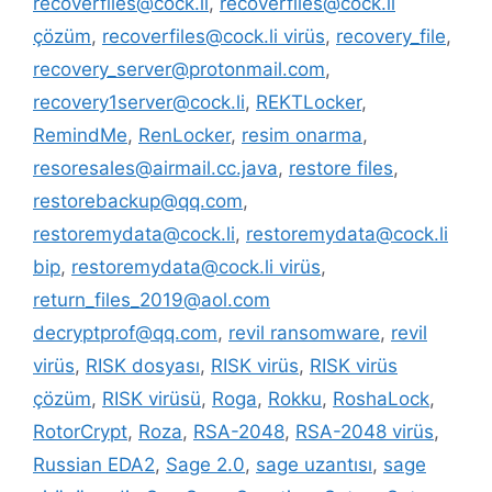
recoverfiles@cock.li
,
recoverfiles@cock.li
çözüm
,
recoverfiles@cock.li virüs
,
recovery_file
,
recovery_server@protonmail.com
,
recovery1server@cock.li
,
REKTLocker
,
RemindMe
,
RenLocker
,
resim onarma
,
resoresales@airmail.cc.java
,
restore files
,
restorebackup@qq.com
,
restoremydata@cock.li
,
restoremydata@cock.li
bip
,
restoremydata@cock.li virüs
,
return_files_2019@aol.com
decryptprof@qq.com
,
revil ransomware
,
revil
virüs
,
RISK dosyası
,
RISK virüs
,
RISK virüs
çözüm
,
RISK virüsü
,
Roga
,
Rokku
,
RoshaLock
,
RotorCrypt
,
Roza
,
RSA-2048
,
RSA-2048 virüs
,
Russian EDA2
,
Sage 2.0
,
sage uzantısı
,
sage