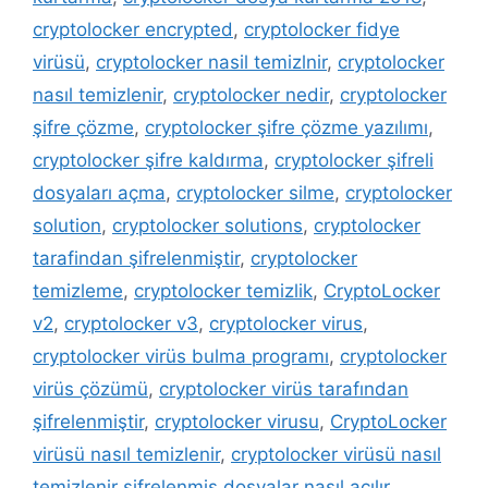
cryptolocker encrypted
,
cryptolocker fidye
virüsü
,
cryptolocker nasil temizlnir
,
cryptolocker
nasıl temizlenir
,
cryptolocker nedir
,
cryptolocker
şifre çözme
,
cryptolocker şifre çözme yazılımı
,
cryptolocker şifre kaldırma
,
cryptolocker şifreli
dosyaları açma
,
cryptolocker silme
,
cryptolocker
solution
,
cryptolocker solutions
,
cryptolocker
tarafindan şifrelenmiştir
,
cryptolocker
temizleme
,
cryptolocker temizlik
,
CryptoLocker
v2
,
cryptolocker v3
,
cryptolocker virus
,
cryptolocker virüs bulma programı
,
cryptolocker
virüs çözümü
,
cryptolocker virüs tarafından
şifrelenmiştir
,
cryptolocker virusu
,
CryptoLocker
virüsü nasıl temizlenir
,
cryptolocker virüsü nasıl
temizlenir şifrelenmiş dosyalar nasıl açılır
,