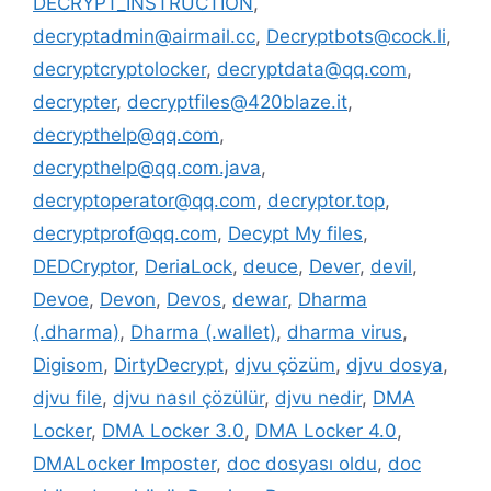
DECRYPT_INSTRUCTION
,
decryptadmin@airmail.cc
,
Decryptbots@cock.li
,
decryptcryptolocker
,
decryptdata@qq.com
,
decrypter
,
decryptfiles@420blaze.it
,
decrypthelp@qq.com
,
decrypthelp@qq.com.java
,
decryptoperator@qq.com
,
decryptor.top
,
decryptprof@qq.com
,
Decypt My files
,
DEDCryptor
,
DeriaLock
,
deuce
,
Dever
,
devil
,
Devoe
,
Devon
,
Devos
,
dewar
,
Dharma
(.dharma)
,
Dharma (.wallet)
,
dharma virus
,
Digisom
,
DirtyDecrypt
,
djvu çözüm
,
djvu dosya
,
djvu file
,
djvu nasıl çözülür
,
djvu nedir
,
DMA
Locker
,
DMA Locker 3.0
,
DMA Locker 4.0
,
DMALocker Imposter
,
doc dosyası oldu
,
doc