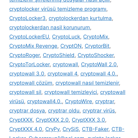
cryptolocker virüsü temizleme programı
,
CryptoLocker3
,
cryptolockerdan kurtulma
,
cryptolockerdan nasil korunurum
,
CryptoLockerEU
,
CryptoLuck
,
CryptoMix
,
CryptoMix Revenge
,
CryptON
,
CryptorBit
,
CryptoRoger
,
CryptoShield
,
CryptoShocker
,
CryptoTorLocker
,
cryptowall
,
CryptoWall 2.0
,
cryptowall 3.0
,
cryptowall 4
,
cryptowall 4.0.
,
cryptowall çözüm
,
cryptowall nasıl temizlenir
,
cryptowall sil
,
cryptowall temizleyici
,
cryptowall
virüsü
,
cryptowall4.0.
,
CryptoWire
,
cryptrar
,
cryptrar dosya
,
cryptrar oldu
,
cryptrar virüs
,
CryptXXX
,
CryptXXX 2.0
,
CryptXXX 3.0
,
CryptXXX 4.0
,
CryPy
,
CrySiS
,
CTB-Faker
,
CTB-