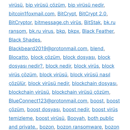
virüsü
,
bip virüsü çözüm
,
bip virüsü nedir
,
bitcoin1foxmail.com
,
BitCrypt
,
BitCrypt 2.0
,
BitCryptor
,
bitmessage.ch virüs
,
BitStak
,
bk.ru
ransom
,
bk.ru virus
,
bkp
,
bkpx
,
Black Feather
,
Black Shades
,
Blackbeard2019@protonmail.com
,
blend
,
Blocatto
,
block çözüm
,
block dosyası
,
block
dosyası nedir?
,
block nedir
,
block virüs
,
block
virüs çözüm
,
block virüsü
,
block virüsü nasıl
çözülür
,
block virüsü nedir
,
blockchain dosyası
,
blockchain virüsü
,
blockchain virüsü çözüm
,
BlueConnect123@protonmail.com
,
boost
,
boost
çözüm
,
boost dosyası
,
boost nedir
,
boost virüs
temizleme
,
boost virüsü
,
Booyah
,
both public
and private.
,
bozon
,
bozon ransomware
,
bozon