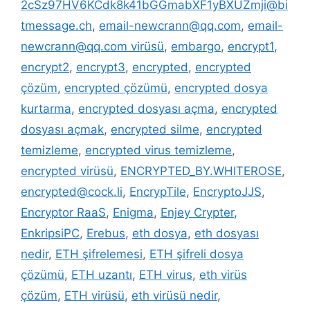
2cSz97HV6KCdk8k41bGGmabXF1yBXUZmji@bi
tmessage.ch
,
email-newcrann@qq.com
,
email-
newcrann@qq.com virüsü
,
embargo
,
encrypt1
,
encrypt2
,
encrypt3
,
encrypted
,
encrypted
çözüm
,
encrypted çözümü
,
encrypted dosya
kurtarma
,
encrypted dosyası açma
,
encrypted
dosyası açmak
,
encrypted silme
,
encrypted
temizleme
,
encrypted virus temizleme
,
encrypted virüsü
,
ENCRYPTED_BY.WHITEROSE
,
encrypted@cock.li
,
EncrypTile
,
EncryptoJJS
,
Encryptor RaaS
,
Enigma
,
Enjey Crypter
,
EnkripsiPC
,
Erebus
,
eth dosya
,
eth dosyası
nedir
,
ETH şifrelemesi
,
ETH şifreli dosya
çözümü
,
ETH uzantı
,
ETH virus
,
eth virüs
çözüm
,
ETH virüsü
,
eth virüsü nedir
,