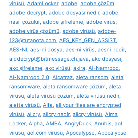
virüsü
,
AdamLocker
,
adobe
,
adobe çözüm
,
adobe decrypt
,
adobe dosyası nedir
,
adobe
nasıl çözülür
,
adobe şifreleme
,
adobe virüs
,
adobe virüs çözümü
,
adobe virüsü
,
adobe-
123@tutanota.com
,
AES_KEY_GEN_ASSIST
,
AES-NI
,
aes-ni dosya
,
aes-ni virüs
,
aesni nedir
,
aiddecrypt@bitmessage.ch.java
,
akc dosyası
,
akc şifreleme
,
akc virüsü
,
akira
,
Al-Namrood
,
Al-Namrood 2.0
,
Alcatraz
,
aleta ransom
,
aleta
ransomware
,
aleta ransomware çözüm
,
aleta
virüsü
,
aleta virüsü çözüm
,
aleta virüsü nedir
,
aletta virüsü
,
Alfa
,
all your files are encrypted
virüsü
,
allcry
,
allcry nedir
,
allcry virüsü
,
Alma
Locker
,
Alpha
,
AMBA
,
AngryDuck
,
Anubis
,
aol
virüsü
,
aol.com virüsü
,
Apocalypse
,
Apocalypse