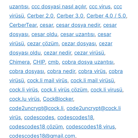
uzantısı
,
ccc dosyasi nasıl açılır
,
ccc virus
,
ccc
virüsü
,
Cerber 2.0
,
Cerber 3.0
,
Cerber 4.0 / 5.0
,
CerberTear
,
cesar
,
cesar dosya nedir
,
cesar
dosyası
,
cesar oldu
,
cesar uzantısı
,
cesar
virüsü
,
cezar çözüm
,
cezar dosyası
,
cezar
dosyası oldu
,
cezar nedir
,
cezar virüsü
,
Chimera
,
CHIP
,
cmb
,
cobra dosya uzantısı
,
cobra dosyası
,
cobra nedir
,
cobra virüs
,
cobra
virüsü
,
cock.li mail virüs
,
cock.li mail virüsü
,
cock.li virüs
,
cock.li virüs çözüm
,
cock.li virusü
,
cock.lu virüs
,
CockBlocker
,
code2uncrypt@cock.li
,
code2uncrypt@cock.li
virüs
,
codescodes
,
codescodes18
,
codescodes18 çözüm
,
codescodes18 virus
,
codescodes18@gmail.com
,