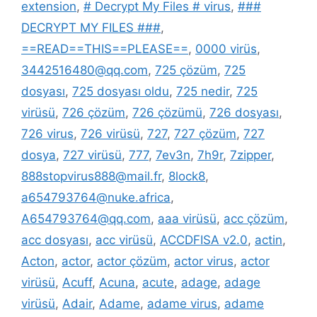
extension
,
# Decrypt My Files # virus
,
###
DECRYPT MY FILES ###
,
==READ==THIS==PLEASE==
,
0000 virüs
,
3442516480@qq.com
,
725 çözüm
,
725
dosyası
,
725 dosyası oldu
,
725 nedir
,
725
virüsü
,
726 çözüm
,
726 çözümü
,
726 dosyası
,
726 virus
,
726 virüsü
,
727
,
727 çözüm
,
727
dosya
,
727 virüsü
,
777
,
7ev3n
,
7h9r
,
7zipper
,
888stopvirus888@mail.fr
,
8lock8
,
a654793764@nuke.africa
,
A654793764@qq.com
,
aaa virüsü
,
acc çözüm
,
acc dosyası
,
acc virüsü
,
ACCDFISA v2.0
,
actin
,
Acton
,
actor
,
actor çözüm
,
actor virus
,
actor
virüsü
,
Acuff
,
Acuna
,
acute
,
adage
,
adage
virüsü
,
Adair
,
Adame
,
adame virus
,
adame