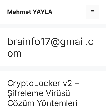
İçeriğe
atla
Mehmet YAYLA
Menü
brainfo17@gmail.c
om
CryptoLocker v2 –
Şifreleme Virüsü
Çözüm Yöntemleri