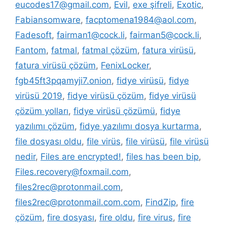
eucodes17@gmail.com
,
Evil
,
exe şifreli
,
Exotic
,
Fabiansomware
,
facptomena1984@aol.com
,
Fadesoft
,
fairman1@cock.li
,
fairman5@cock.li
,
Fantom
,
fatmal
,
fatmal çözüm
,
fatura virüsü
,
fatura virüsü çözüm
,
FenixLocker
,
fgb45ft3pqamyji7.onion
,
fidye virüsü
,
fidye
virüsü 2019
,
fidye virüsü çözüm
,
fidye virüsü
çözüm yolları
,
fidye virüsü çözümü
,
fidye
yazılımı çözüm
,
fidye yazılımı dosya kurtarma
,
file dosyası oldu
,
file virüs
,
file virüsü
,
file virüsü
nedir
,
Files are encrypted!
,
files has been bip
,
Files.recovery@foxmail.com
,
files2rec@protonmail.com
,
files2rec@protonmail.com.com
,
FindZip
,
fire
çözüm
,
fire dosyası
,
fire oldu
,
fire virus
,
fire