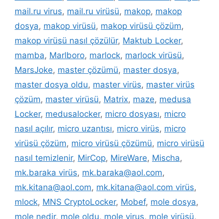
mail.ru virus
,
mail.ru virüsü
,
makop
,
makop
dosya
,
makop virüsü
,
makop virüsü çözüm
,
makop virüsü nasıl çözülür
,
Maktub Locker
,
mamba
,
Marlboro
,
marlock
,
marlock virüsü
,
MarsJoke
,
master çözümü
,
master dosya
,
master dosya oldu
,
master virüs
,
master virüs
çözüm
,
master virüsü
,
Matrix
,
maze
,
medusa
Locker
,
medusalocker
,
micro dosyası
,
micro
nasıl açılır
,
micro uzantısı
,
micro virüs
,
micro
virüsü çözüm
,
micro virüsü çözümü
,
micro virüsü
nasıl temizlenir
,
MirCop
,
MireWare
,
Mischa
,
mk.baraka virüs
,
mk.baraka@aol.com
,
mk.kitana@aol.com
,
mk.kitana@aol.com virüs
,
mlock
,
MNS CryptoLocker
,
Mobef
,
mole dosya
,
mole nedir
,
mole oldu
,
mole virus
,
mole virüsü
,