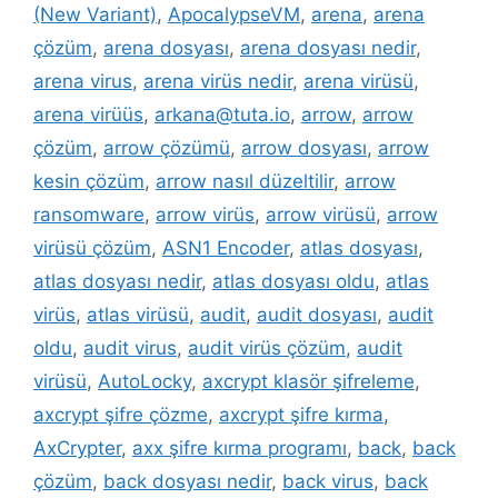
(New Variant)
,
ApocalypseVM
,
arena
,
arena
çözüm
,
arena dosyası
,
arena dosyası nedir
,
arena virus
,
arena virüs nedir
,
arena virüsü
,
arena virüüs
,
arkana@tuta.io
,
arrow
,
arrow
çözüm
,
arrow çözümü
,
arrow dosyası
,
arrow
kesin çözüm
,
arrow nasıl düzeltilir
,
arrow
ransomware
,
arrow virüs
,
arrow virüsü
,
arrow
virüsü çözüm
,
ASN1 Encoder
,
atlas dosyası
,
atlas dosyası nedir
,
atlas dosyası oldu
,
atlas
virüs
,
atlas virüsü
,
audit
,
audit dosyası
,
audit
oldu
,
audit virus
,
audit virüs çözüm
,
audit
virüsü
,
AutoLocky
,
axcrypt klasör şifreleme
,
axcrypt şifre çözme
,
axcrypt şifre kırma
,
AxCrypter
,
axx şifre kırma programı
,
back
,
back
çözüm
,
back dosyası nedir
,
back virus
,
back