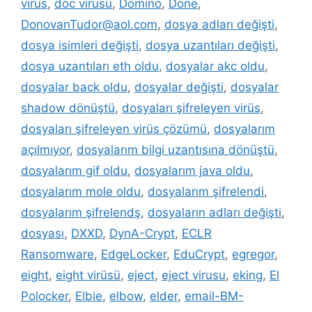
virüs
,
doc virüsü
,
Domino
,
Done
,
DonovanTudor@aol.com
,
dosya adları değişti
,
dosya isimleri değişti
,
dosya uzantıları değişti
,
dosya uzantıları eth oldu
,
dosyalar akc oldu
,
dosyalar back oldu
,
dosyalar değişti
,
dosyalar
shadow dönüştü
,
dosyaları şifreleyen virüs
,
dosyaları şifreleyen virüs çözümü
,
dosyalarım
açılmıyor
,
dosyalarım bilgi uzantısına dönüştü
,
dosyalarım gif oldu
,
dosyalarım java oldu
,
dosyalarım mole oldu
,
dosyalarım şifrelendi
,
dosyalarım şifrelendş
,
dosyaların adları değişti
,
dosyası
,
DXXD
,
DynA-Crypt
,
ECLR
Ransomware
,
EdgeLocker
,
EduCrypt
,
egregor
,
eight
,
eight virüsü
,
eject
,
eject virusu
,
eking
,
El
Polocker
,
Elbie
,
elbow
,
elder
,
email-BM-