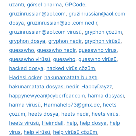
uzantı
,
görsel onarma
,
GPCode
,
gruzinrussian@aol.com
,
gruzinrussian@aol.com
dosya
,
gruzinrussian@aol.com nedir
,
gruzinrussian@aol.com virüsü
,
gryphon çözüm
,
gryphon dosya
,
gryphon nedir
,
gryphon virüsü
,
guesswho
,
guesswho nedir
,
guesswho virus
,
guesswho virüsü
,
gueswho
,
gueswho virüsü
,
hacked dosya
,
hacked virüs çözüm
,
HadesLocker
,
hakunamatata bulaştı
,
hakunamatata dosyası nedir
,
HappyDayzz
,
happynewyear@cyberfear.com
,
harma dosyası
,
harma virüsü
,
Harmahelp73@gmx.de
,
heets
çözüm
,
heets dosya
,
heets nedir
,
heets virüs
,
heets virüsü
,
Heimdall
,
help
,
help dosya
,
help
virus
,
help virüsü
,
help virüsü çözüm
,