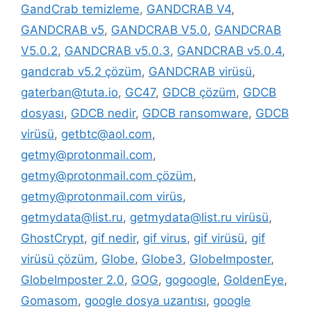
GandCrab temizleme
,
GANDCRAB V4
,
GANDCRAB v5
,
GANDCRAB V5.0
,
GANDCRAB
V5.0.2
,
GANDCRAB v5.0.3
,
GANDCRAB v5.0.4
,
gandcrab v5.2 çözüm
,
GANDCRAB virüsü
,
gaterban@tuta.io
,
GC47
,
GDCB çözüm
,
GDCB
dosyası
,
GDCB nedir
,
GDCB ransomware
,
GDCB
virüsü
,
getbtc@aol.com
,
getmy@protonmail.com
,
getmy@protonmail.com çözüm
,
getmy@protonmail.com virüs
,
getmydata@list.ru
,
getmydata@list.ru virüsü
,
GhostCrypt
,
gif nedir
,
gif virus
,
gif virüsü
,
gif
virüsü çözüm
,
Globe
,
Globe3
,
GlobeImposter
,
GlobeImposter 2.0
,
GOG
,
gogoogle
,
GoldenEye
,
Gomasom
,
google dosya uzantısı
,
google