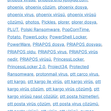
phoenix
,
phoenix çözüm
,
phoenix dosya
,
phoenix virus
,
phoenix virüsü
,
phoenix virüsü
çözümü
,
photos
,
Pickles
,
plorer
,
plorer dosya
,
PLUT
,
Polski Ransomware
,
PopCornTime
,
Potato
,
PowerLocky
,
PowerShell Locker
,
PowerWare
,
PRIAPOS dosya
,
PRIAPOS dosyası
,
PRIAPOS oldu
,
PRIAPOS virus
,
PRIAPOS virüs
nedir
,
PRIAPOS virüsü
,
PrincessLocker
,
PrincessLocker 2.0
,
Project34
,
Protected
Ransomware
,
protonmail virus
,
ptt carco virus
,
ptt kargo
,
ptt kargo ile virüs
,
ptt kargo virüs
,
ptt
kargo virüs çözüm
,
ptt kargo virüs çözümğ
,
ptt
kargo virüsü nasıl çözülür
,
ptt posta hizmetleri
,
ptt posta virüs çözüm
,
ptt posta virus çözümü
,