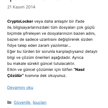
21 Kasım 2014
CryptoLocker
veya daha anlaşılır bir ifade
ile,
b
ilgisayarlarınızdaki tüm dosyaları çok güçlü
biçimde şifreleyen ve dosyalarınızın bazen adını,
bazen de sadece uzantısını değiştirerek sizden
fidye talep eden zararlı yazılımlar…
Eğer bu türden bir sorunla karşılaştıysanız detaylı
bilgi ve çözüm önerileri aşağıdadır. Ayrıca
bu makale sürekli güncel tutulacaktır.
Etkin ve güncel çözümler için lütfen
“Nasıl
Çözülür”
kısmına dek okuyunuz.
Devamını oku
Kategoriler
Güvenlik
,
İpuçları