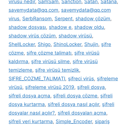
virüsü nedir
,
SamSam
,
Sanction
,
Satan
,
Satana
,
savemydata@qq.com
,
savemydata@qq.com
virus
,
SerbRansom
,
Serpent
,
shadow çözüm
,
shadow dosyası
,
shadow e
,
shadow oldu
,
shadow virüs çözüm
,
shadow virüsü
,
ShellLocker
,
Shigo
,
ShinoLocker
,
Shujin
,
şifre
çözme
,
şifre çözme talimatı
,
şifre virüsü
kaldırma
,
şifre virüsü silme
,
şifre virüsü
temizleme
,
şifre virüsü temizlik
,
SIFRE_COZME_TALIMATI
,
şifreci virüs
,
şifreleme
virüsü
,
şifreleme virüsü 2019
,
şifreli dosya
,
şifreli dosya açma
,
şifreli dosya çözme
,
şifreli
dosya kurtarma
,
şifreli dosya nasıl açılır
,
şifreli
dosyalar nasıl açılır?
,
şifreli dosyaları açma
,
şifreli veri kurtarma
,
Simple_Encoder
,
sipariş