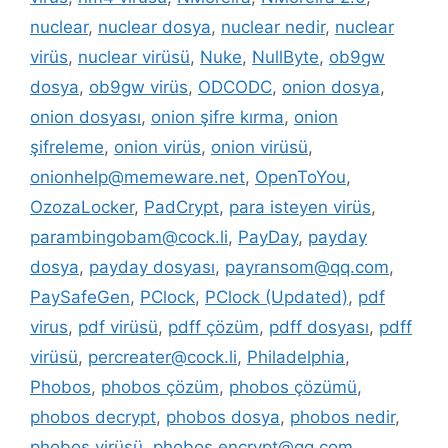
nuclear
,
nuclear dosya
,
nuclear nedir
,
nuclear
virüs
,
nuclear virüsü
,
Nuke
,
NullByte
,
ob9gw
dosya
,
ob9gw virüs
,
ODCODC
,
onion dosya
,
onion dosyası
,
onion şifre kırma
,
onion
şifreleme
,
onion virüs
,
onion virüsü
,
onionhelp@memeware.net
,
OpenToYou
,
OzozaLocker
,
PadCrypt
,
para isteyen virüs
,
parambingobam@cock.li
,
PayDay
,
payday
dosya
,
payday dosyası
,
payransom@qq.com
,
PaySafeGen
,
PClock
,
PClock (Updated)
,
pdf
virus
,
pdf virüsü
,
pdff çözüm
,
pdff dosyası
,
pdff
virüsü
,
percreater@cock.li
,
Philadelphia
,
Phobos
,
phobos çözüm
,
phobos çözümü
,
phobos decrypt
,
phobos dosya
,
phobos nedir
,
phobos virüsü
,
phobos.encrypt@qq.com
,