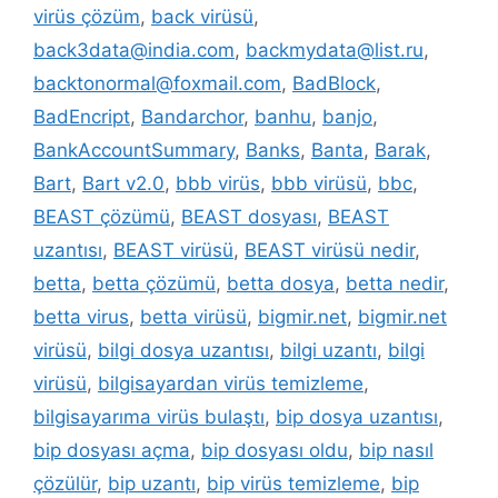
virüs çözüm
,
back virüsü
,
back3data@india.com
,
backmydata@list.ru
,
backtonormal@foxmail.com
,
BadBlock
,
BadEncript
,
Bandarchor
,
banhu
,
banjo
,
BankAccountSummary
,
Banks
,
Banta
,
Barak
,
Bart
,
Bart v2.0
,
bbb virüs
,
bbb virüsü
,
bbc
,
BEAST çözümü
,
BEAST dosyası
,
BEAST
uzantısı
,
BEAST virüsü
,
BEAST virüsü nedir
,
betta
,
betta çözümü
,
betta dosya
,
betta nedir
,
betta virus
,
betta virüsü
,
bigmir.net
,
bigmir.net
virüsü
,
bilgi dosya uzantısı
,
bilgi uzantı
,
bilgi
virüsü
,
bilgisayardan virüs temizleme
,
bilgisayarıma virüs bulaştı
,
bip dosya uzantısı
,
bip dosyası açma
,
bip dosyası oldu
,
bip nasıl
çözülür
,
bip uzantı
,
bip virüs temizleme
,
bip