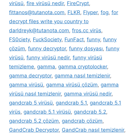
virüsü
,
fire virüsü nedir
,
FireCrypt
,
fittanos@tutanota.com
,
FLKR
,
Flyper
,
fog
,
for
decrypt files write you country to
darldreyk@tutanota.com
,
fros.cc virüs
,
FS0ciety
,
FuckSociety
,
FunFact
,
funny
,
funny
çözüm
,
funny decryptor
,
funny dosyası
,
funny
virüsü
,
funny virüsü nedir
,
funny virüsü
temizleme
,
gamma
,
gamma cryptolocker
,
gamma decryptor
,
gamma nasıl temizlenir
,
gamma virüsü
,
gamma virüsü çözüm
,
gamma
virüsü nasıl temizlenir
,
gamma virüsü nedir
,
gandcrab 5 virüsü
,
gandcrab 5.1
,
gandcrab 5.1
virüs
,
gandcrab 5.1 virüsü
,
gandcrab 5.2
,
gandcrab 5.2 çözüm
,
gandcrab çözüm
,
GandCrab Decryptor
,
GandCrab nasıl temizlenir
,