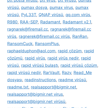
ptt posta virüsü
,
ptt virüs
,
ptt virüsü
,
pumas
virüsü
,
pumax dosya
,
pumax virus
,
pumax
virüsü
,
PyL33T
,
QNAP virüsü
,
qq.com virüs
,
R980
,
RAA-SEP
,
Radamant
,
Radamant v2.1
,
ragnarek@firemail.cc
,
ragnarek@firemail.cc
virüs
,
ragnerek@firemail.cc virüs
,
RanRan
,
RansomCuck
,
RansomPlus
,
raphaelduphon@aol.com
,
rapid çözüm
,
rapid
çözümü
,
rapid virüs
,
rapid virüs nedir
,
rapid
virüsü
,
rapid virüsü bulaştı
,
rapid virüsü çözüm
,
rapid virüsü nedir
,
RarVault
,
Razy
,
Read_Me
dosyası
,
readinstructions
,
readme virüsü
,
readme.txt
,
realsapport@bigmir.net
,
realsapport@bigmir.net virus
,
realsapport@bigmir.net virüsü
,