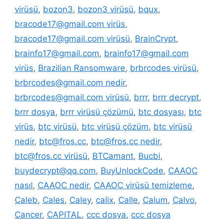
virüsü
,
bozon3
,
bozon3 virüsü
,
bqux
,
bracode17@gmail.com virüs
,
bracode17@gmail.com virüsü
,
BrainCrypt
,
brainfo17@gmail.com
,
brainfo17@gmail.com
virüs
,
Brazilian Ransomware
,
brbrcodes virüsü
,
brbrcodes@gmail.com nedir
,
brbrcodes@gmail.com virüsü
,
brrr
,
brrr decrypt
,
brrr dosya
,
brrr virüsü çözümü
,
btc dosyası
,
btc
virüs
,
btc virüsü
,
btc virüsü çözüm
,
btc virüsü
nedir
,
btc@fros.cc
,
btc@fros.cc nedir
,
btc@fros.cc virüsü
,
BTCamant
,
Bucbi
,
buydecrypt@qq.com
,
BuyUnlockCode
,
CAAOC
nasıl
,
CAAOC nedir
,
CAAOC virüsü temizleme
,
Caleb
,
Cales
,
Caley
,
calix
,
Calle
,
Calum
,
Calvo
,
Cancer
,
CAPITAL
,
ccc dosya
,
ccc dosya