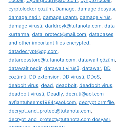
Locker
,
Cybergroup1@aol.com
,
cyripto locker
,
cyrptolocker çözüm
,
Damage
,
damage dosyası
,
damage nedir
,
damage uzantı
,
damage virüs
,
damage virüsü
,
darldreyk@tutanota.com
,
data
kurtarma
,
data_protect@mail.com
,
databases
and other important files encrypted
,
datadecrypt@qq.com
,
datareesstore@tutanota.com
,
datawait çözüm
,
datawait nedir
,
datawait virüsü
,
datawar
,
DD
çözümü
,
DD extension
,
DD virüsü
,
DDoS
,
deabolt virus
,
dead
,
deadbolt
,
deadbolt virus
,
deadbolt virüsü
,
Deadly
,
decruti@aol.com
avflantuheems1984@aol.com
,
decrypt brrr file
,
decrypt_and_protect@tutanota.com
,
decrypt_and_protect@tutanota.com dosyası
,