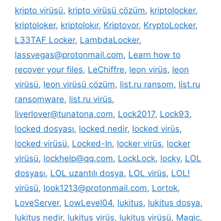
kripto virüsü
,
kripto virüsü çözüm
,
kriptolocker
,
kriptoloker
,
kriptolokır
,
Kriptovor
,
KryptoLocker
,
L33TAF Locker
,
LambdaLocker
,
lassvegas@protonmail.com
,
Learn how to
recover your files
,
LeChiffre
,
leon virüs
,
leon
virüsü
,
leon virüsü çözüm
,
list.ru ransom
,
list.ru
ransomware
,
list.ru virüs
,
liverlover@tunatona.com
,
Lock2017
,
Lock93
,
locked dosyası
,
locked nedir
,
locked virüs
,
locked virüsü
,
Locked-In
,
locker virüs
,
locker
virüsü
,
lockhelp@qq.com
,
LockLock
,
locky
,
LOL
dosyası
,
LOL uzantılı dosya
,
LOL virüs
,
LOL!
virüsü
,
look1213@protonmail.com
,
Lortok
,
LoveServer
,
LowLevel04
,
lukitus
,
lukitus dosya
,
lukitus nedir
,
lukitus virüs
,
lukitus virüsü
,
Magic
,