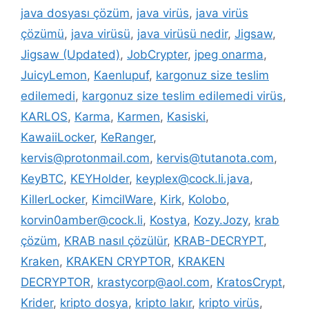
java dosyası çözüm
,
java virüs
,
java virüs
çözümü
,
java virüsü
,
java virüsü nedir
,
Jigsaw
,
Jigsaw (Updated)
,
JobCrypter
,
jpeg onarma
,
JuicyLemon
,
Kaenlupuf
,
kargonuz size teslim
edilemedi
,
kargonuz size teslim edilemedi virüs
,
KARLOS
,
Karma
,
Karmen
,
Kasiski
,
KawaiiLocker
,
KeRanger
,
kervis@protonmail.com
,
kervis@tutanota.com
,
KeyBTC
,
KEYHolder
,
keyplex@cock.li.java
,
KillerLocker
,
KimcilWare
,
Kirk
,
Kolobo
,
korvin0amber@cock.li
,
Kostya
,
Kozy.Jozy
,
krab
çözüm
,
KRAB nasıl çözülür
,
KRAB-DECRYPT
,
Kraken
,
KRAKEN CRYPTOR
,
KRAKEN
DECRYPTOR
,
krastycorp@aol.com
,
KratosCrypt
,
Krider
,
kripto dosya
,
kripto lakır
,
kripto virüs
,