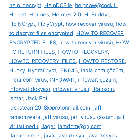
help_decrypt
,
HelpDCFile
,
helpnow@cock.li
,
Herbst
,
Hermes
,
Hermes 2.0
,
Hi Buddy!
,
HollyCrypt
,
HolyCrypt
,
how recover virüsü
,
how
to decrypt files encrypted
,
HOW TO RECOVER
ENCRYPTED FILES
,
how to recover virüsü
,
HOW
TO RETURN FILES
,
HOWTO_RECOVERY
,
HOWTO_RECOVERY_FILES
,
HOWTO_RESTORE
,
Hucky
,
HydraCrypt
,
IFN643
,
india.com çözüm
,
india.com virus
,
INFOWAIT
,
infowait çözüm
,
infowait dosyası
,
infowait virüsü
,
iRansom
,
Ishtar
,
Jack.Pot
,
jacksteam2018@protonmail.com
,
jaff
ransomware
,
jaff virüsü
,
jaff virüsü çözüm
,
jaff
virüsü nedir
,
Jager
,
jamdom@qq.com
,
JapanLocker
,
java
,
java dosya
,
java dosyası
,