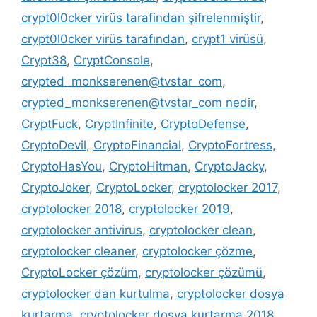
crypt0l0cker virüs tarafindan şifrelenmiştir
,
crypt0l0cker virüs tarafından
,
crypt1 virüsü
,
Crypt38
,
CryptConsole
,
crypted_monkserenen@tvstar_com
,
crypted_monkserenen@tvstar_com nedir
,
CryptFuck
,
CryptInfinite
,
CryptoDefense
,
CryptoDevil
,
CryptoFinancial
,
CryptoFortress
,
CryptoHasYou
,
CryptoHitman
,
CryptoJacky
,
CryptoJoker
,
CryptoLocker
,
cryptolocker 2017
,
cryptolocker 2018
,
cryptolocker 2019
,
cryptolocker antivirus
,
cryptolocker clean
,
cryptolocker cleaner
,
cryptolocker çözme
,
CryptoLocker çözüm
,
cryptolocker çözümü
,
cryptolocker dan kurtulma
,
cryptolocker dosya
kurtarma
,
cryptolocker dosya kurtarma 2018
,