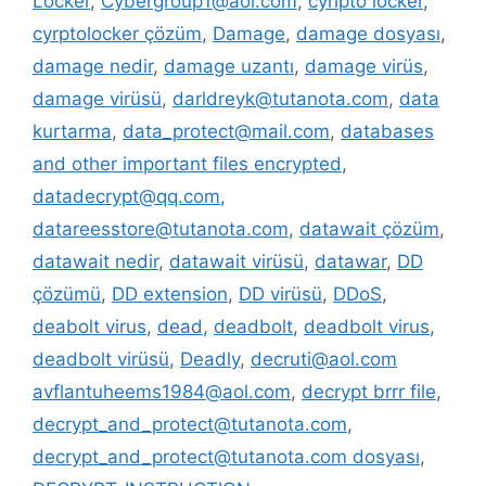
Locker
,
Cybergroup1@aol.com
,
cyripto locker
,
cyrptolocker çözüm
,
Damage
,
damage dosyası
,
damage nedir
,
damage uzantı
,
damage virüs
,
damage virüsü
,
darldreyk@tutanota.com
,
data
kurtarma
,
data_protect@mail.com
,
databases
and other important files encrypted
,
datadecrypt@qq.com
,
datareesstore@tutanota.com
,
datawait çözüm
,
datawait nedir
,
datawait virüsü
,
datawar
,
DD
çözümü
,
DD extension
,
DD virüsü
,
DDoS
,
deabolt virus
,
dead
,
deadbolt
,
deadbolt virus
,
deadbolt virüsü
,
Deadly
,
decruti@aol.com
avflantuheems1984@aol.com
,
decrypt brrr file
,
decrypt_and_protect@tutanota.com
,
decrypt_and_protect@tutanota.com dosyası
,