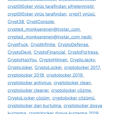
crypt0l0cker virüs tarafindan şifrelenmiştir
,
crypt0l0cker virüs tarafından
,
crypt1 virüsü
,
Crypt38
,
CryptConsole
,
crypted_monkserenen@tvstar_com
,
crypted_monkserenen@tvstar_com nedir
,
CryptFuck
,
CryptInfinite
,
CryptoDefense
,
CryptoDevil
,
CryptoFinancial
,
CryptoFortress
,
CryptoHasYou
,
CryptoHitman
,
CryptoJacky
,
CryptoJoker
,
CryptoLocker
,
cryptolocker 2017
,
cryptolocker 2018
,
cryptolocker 2019
,
cryptolocker antivirus
,
cryptolocker clean
,
cryptolocker cleaner
,
cryptolocker çözme
,
CryptoLocker çözüm
,
cryptolocker çözümü
,
cryptolocker dan kurtulma
,
cryptolocker dosya
kurtarma
,
cryptolocker dosya kurtarma 2018
,