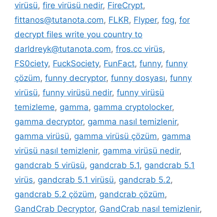
virüsü
,
fire virüsü nedir
,
FireCrypt
,
fittanos@tutanota.com
,
FLKR
,
Flyper
,
fog
,
for
decrypt files write you country to
darldreyk@tutanota.com
,
fros.cc virüs
,
FS0ciety
,
FuckSociety
,
FunFact
,
funny
,
funny
çözüm
,
funny decryptor
,
funny dosyası
,
funny
virüsü
,
funny virüsü nedir
,
funny virüsü
temizleme
,
gamma
,
gamma cryptolocker
,
gamma decryptor
,
gamma nasıl temizlenir
,
gamma virüsü
,
gamma virüsü çözüm
,
gamma
virüsü nasıl temizlenir
,
gamma virüsü nedir
,
gandcrab 5 virüsü
,
gandcrab 5.1
,
gandcrab 5.1
virüs
,
gandcrab 5.1 virüsü
,
gandcrab 5.2
,
gandcrab 5.2 çözüm
,
gandcrab çözüm
,
GandCrab Decryptor
,
GandCrab nasıl temizlenir
,