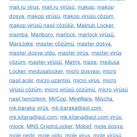
mail.ru virus
,
mail.ru virüsü
,
makop
,
makop
dosya
,
makop virüsü
,
makop virüsü çözüm
,
makop virüsü nasıl çözülür
,
Maktub Locker
,
mamba
,
Marlboro
,
marlock
,
marlock virüsü
,
MarsJoke
,
master çözümü
,
master dosya
,
master dosya oldu
,
master virüs
,
master virüs
çözüm
,
master virüsü
,
Matrix
,
maze
,
medusa
Locker
,
medusalocker
,
micro dosyası
,
micro
nasıl açılır
,
micro uzantısı
,
micro virüs
,
micro
virüsü çözüm
,
micro virüsü çözümü
,
micro virüsü
nasıl temizlenir
,
MirCop
,
MireWare
,
Mischa
,
mk.baraka virüs
,
mk.baraka@aol.com
,
mk.kitana@aol.com
,
mk.kitana@aol.com virüs
,
mlock
,
MNS CryptoLocker
,
Mobef
,
mole dosya
,
mole nedir
,
mole oldu
,
mole virus
,
mole virüsü
,