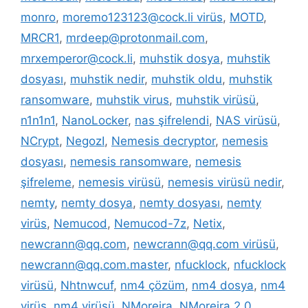
monro
,
moremo123123@cock.li virüs
,
MOTD
,
MRCR1
,
mrdeep@protonmail.com
,
mrxemperor@cock.li
,
muhstik dosya
,
muhstik
dosyası
,
muhstik nedir
,
muhstik oldu
,
muhstik
ransomware
,
muhstik virus
,
muhstik virüsü
,
n1n1n1
,
NanoLocker
,
nas şifrelendi
,
NAS virüsü
,
NCrypt
,
NegozI
,
Nemesis decryptor
,
nemesis
dosyası
,
nemesis ransomware
,
nemesis
şifreleme
,
nemesis virüsü
,
nemesis virüsü nedir
,
nemty
,
nemty dosya
,
nemty dosyası
,
nemty
virüs
,
Nemucod
,
Nemucod-7z
,
Netix
,
newcrann@qq.com
,
newcrann@qq.com virüsü
,
newcrann@qq.com.master
,
nfucklock
,
nfucklock
virüsü
,
Nhtnwcuf
,
nm4 çözüm
,
nm4 dosya
,
nm4
virüs
,
nm4 virüsü
,
NMoreira
,
NMoreira 2.0
,