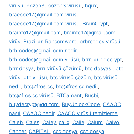
virüsü
,
bozon3
,
bozon3 virüsü
,
bqux
,
bracode17@gmail.com virüs
,
bracode17@gmail.com virüsü
,
BrainCrypt
,
brainfo17@gmail.com
,
brainfo17@gmail.com
virüs
,
Brazilian Ransomware
,
brbrcodes virüsü
,
brbrcodes@gmail.com nedir
,
brbrcodes@gmail.com virüsü
,
brrr
,
brrr decrypt
,
brrr dosya
,
brrr virüsü çözümü
,
btc dosyası
,
btc
virüs
,
btc virüsü
,
btc virüsü çözüm
,
btc virüsü
nedir
,
btc@fros.cc
,
btc@fros.cc nedir
,
btc@fros.cc virüsü
,
BTCamant
,
Bucbi
,
buydecrypt@qq.com
,
BuyUnlockCode
,
CAAOC
nasıl
,
CAAOC nedir
,
CAAOC virüsü temizleme
,
Caleb
,
Cales
,
Caley
,
calix
,
Calle
,
Calum
,
Calvo
,
Cancer
,
CAPITAL
,
ccc dosya
,
ccc dosya