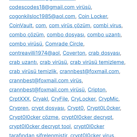
codescodes18@gmail.com virüsü
,
cogonkilsloc1985@aol.com
,
Coin Locker
,
CoinVault
,
com
,
com virüs çözüm
,
combi virus
,
combo çözüm
,
combo dosyası
,
combo uzantı
,
combo virüsü
,
Comrade Circle
,
contreavilli1974@aol
,
Coverton
,
crab dosyası
,
crab uzantı
,
crab virüsü
,
crab virüsü temizleme
,
crab virüsü temizlik
,
crannbest@foxmail.com
,
crannbest@foxmail.com virüs
,
crannbest@foxmail.com virüsü
,
Cripton
,
CrptXXX
,
Cryakl
,
CryFile
,
CryLocker
,
CrypMic
,
Crypren
,
crypt dosyası
,
Crypt0
,
Crypt0L0cker
,
Crypt0l0cker çözme
,
crypt0l0cker decrypt
,
crypt0l0cker decrypt tool
,
crypt0l0cker
tarafından şifrelenmiştir
,
crypt0l0cker virus
,