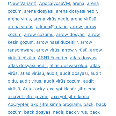
(New Variant)
,
ApocalypseVM
,
arena
,
arena
çözüm
,
arena dosyası
,
arena dosyası nedir
,
arena virus
,
arena virüs nedir
,
arena virüsü
,
arena virüüs
,
arkana@tuta.io
,
arrow
,
arrow
çözüm
,
arrow çözümü
,
arrow dosyası
,
arrow
kesin çözüm
,
arrow nasıl düzeltilir
,
arrow
ransomware
,
arrow virüs
,
arrow virüsü
,
arrow
virüsü çözüm
,
ASN1 Encoder
,
atlas dosyası
,
atlas dosyası nedir
,
atlas dosyası oldu
,
atlas
virüs
,
atlas virüsü
,
audit
,
audit dosyası
,
audit
oldu
,
audit virus
,
audit virüs çözüm
,
audit
virüsü
,
AutoLocky
,
axcrypt klasör şifreleme
,
axcrypt şifre çözme
,
axcrypt şifre kırma
,
AxCrypter
,
axx şifre kırma programı
,
back
,
back
çözüm
,
back dosyası nedir
,
back virus
,
back