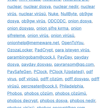
nuclear
,
nuclear dosya
,
nuclear nedir
,
nuclear
virüs
,
nuclear virüsü
,
Nuke
,
NullByte
,
ob9gw
dosya
,
ob9gw virüs
,
ODCODC
,
onion dosya
,
onion dosyası
,
onion şifre kırma
,
onion
şifreleme
,
onion virüs
,
onion virüsü
,
onionhelp@memeware.net
,
OpenToYou
,
OzozaLocker
,
PadCrypt
,
para isteyen virüs
,
parambingobam@cock.li
,
PayDay
,
payday
dosya
,
payday dosyası
,
payransom@qq.com
,
PaySafeGen
,
PClock
,
PClock (Updated)
,
pdf
virus
,
pdf virüsü
,
pdff çözüm
,
pdff dosyası
,
pdff
virüsü
,
percreater@cock.li
,
Philadelphia
,
Phobos
,
phobos çözüm
,
phobos çözümü
,
phobos decrypt
,
phobos dosya
,
phobos nedir
,
phobos virüsü
,
phobos.encrypt@qq.com
,