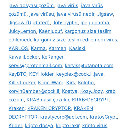
java dosyası çözüm
,
java virüs
,
java virüs
çözümü
,
java virüsü
,
java virüsü nedir
,
Jigsaw
,
Jigsaw (Updated)
,
JobCrypter
,
jpeg onarma
,
JuicyLemon
,
Kaenlupuf
,
kargonuz size teslim
edilemedi
,
kargonuz size teslim edilemedi virüs
,
KARLOS
,
Karma
,
Karmen
,
Kasiski
,
KawaiiLocker
,
KeRanger
,
kervis@protonmail.com
,
kervis@tutanota.com
,
KeyBTC
,
KEYHolder
,
keyplex@cock.li.java
,
KillerLocker
,
KimcilWare
,
Kirk
,
Kolobo
,
korvin0amber@cock.li
,
Kostya
,
Kozy.Jozy
,
krab
çözüm
,
KRAB nasıl çözülür
,
KRAB-DECRYPT
,
Kraken
,
KRAKEN CRYPTOR
,
KRAKEN
DECRYPTOR
,
krastycorp@aol.com
,
KratosCrypt
,
Krider
,
kripto dosya
,
kripto lakır
,
kripto virüs
,