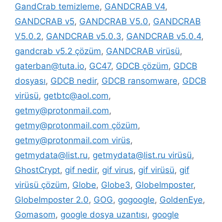
GandCrab temizleme
,
GANDCRAB V4
,
GANDCRAB v5
,
GANDCRAB V5.0
,
GANDCRAB
V5.0.2
,
GANDCRAB v5.0.3
,
GANDCRAB v5.0.4
,
gandcrab v5.2 çözüm
,
GANDCRAB virüsü
,
gaterban@tuta.io
,
GC47
,
GDCB çözüm
,
GDCB
dosyası
,
GDCB nedir
,
GDCB ransomware
,
GDCB
virüsü
,
getbtc@aol.com
,
getmy@protonmail.com
,
getmy@protonmail.com çözüm
,
getmy@protonmail.com virüs
,
getmydata@list.ru
,
getmydata@list.ru virüsü
,
GhostCrypt
,
gif nedir
,
gif virus
,
gif virüsü
,
gif
virüsü çözüm
,
Globe
,
Globe3
,
GlobeImposter
,
GlobeImposter 2.0
,
GOG
,
gogoogle
,
GoldenEye
,
Gomasom
,
google dosya uzantısı
,
google