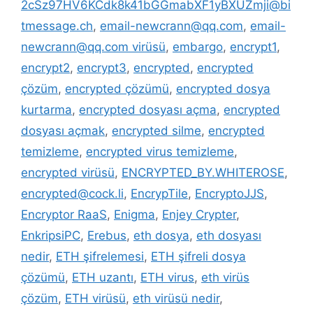
2cSz97HV6KCdk8k41bGGmabXF1yBXUZmji@bi
tmessage.ch
,
email-newcrann@qq.com
,
email-
newcrann@qq.com virüsü
,
embargo
,
encrypt1
,
encrypt2
,
encrypt3
,
encrypted
,
encrypted
çözüm
,
encrypted çözümü
,
encrypted dosya
kurtarma
,
encrypted dosyası açma
,
encrypted
dosyası açmak
,
encrypted silme
,
encrypted
temizleme
,
encrypted virus temizleme
,
encrypted virüsü
,
ENCRYPTED_BY.WHITEROSE
,
encrypted@cock.li
,
EncrypTile
,
EncryptoJJS
,
Encryptor RaaS
,
Enigma
,
Enjey Crypter
,
EnkripsiPC
,
Erebus
,
eth dosya
,
eth dosyası
nedir
,
ETH şifrelemesi
,
ETH şifreli dosya
çözümü
,
ETH uzantı
,
ETH virus
,
eth virüs
çözüm
,
ETH virüsü
,
eth virüsü nedir
,