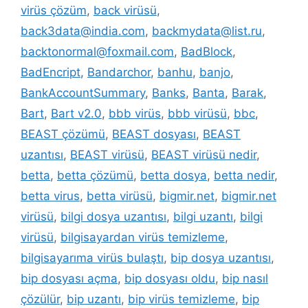
virüs çözüm
,
back virüsü
,
back3data@india.com
,
backmydata@list.ru
,
backtonormal@foxmail.com
,
BadBlock
,
BadEncript
,
Bandarchor
,
banhu
,
banjo
,
BankAccountSummary
,
Banks
,
Banta
,
Barak
,
Bart
,
Bart v2.0
,
bbb virüs
,
bbb virüsü
,
bbc
,
BEAST çözümü
,
BEAST dosyası
,
BEAST
uzantısı
,
BEAST virüsü
,
BEAST virüsü nedir
,
betta
,
betta çözümü
,
betta dosya
,
betta nedir
,
betta virus
,
betta virüsü
,
bigmir.net
,
bigmir.net
virüsü
,
bilgi dosya uzantısı
,
bilgi uzantı
,
bilgi
virüsü
,
bilgisayardan virüs temizleme
,
bilgisayarıma virüs bulaştı
,
bip dosya uzantısı
,
bip dosyası açma
,
bip dosyası oldu
,
bip nasıl
çözülür
,
bip uzantı
,
bip virüs temizleme
,
bip