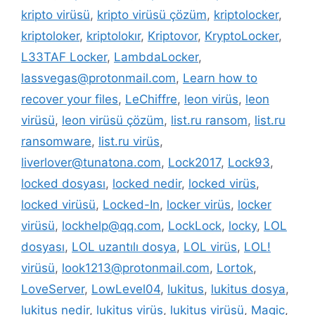
kripto virüsü
,
kripto virüsü çözüm
,
kriptolocker
,
kriptoloker
,
kriptolokır
,
Kriptovor
,
KryptoLocker
,
L33TAF Locker
,
LambdaLocker
,
lassvegas@protonmail.com
,
Learn how to
recover your files
,
LeChiffre
,
leon virüs
,
leon
virüsü
,
leon virüsü çözüm
,
list.ru ransom
,
list.ru
ransomware
,
list.ru virüs
,
liverlover@tunatona.com
,
Lock2017
,
Lock93
,
locked dosyası
,
locked nedir
,
locked virüs
,
locked virüsü
,
Locked-In
,
locker virüs
,
locker
virüsü
,
lockhelp@qq.com
,
LockLock
,
locky
,
LOL
dosyası
,
LOL uzantılı dosya
,
LOL virüs
,
LOL!
virüsü
,
look1213@protonmail.com
,
Lortok
,
LoveServer
,
LowLevel04
,
lukitus
,
lukitus dosya
,
lukitus nedir
,
lukitus virüs
,
lukitus virüsü
,
Magic
,