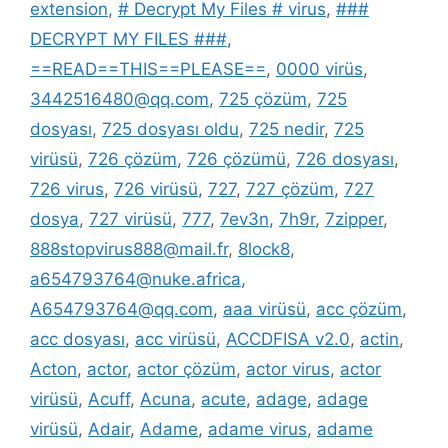
extension
,
# Decrypt My Files # virus
,
###
DECRYPT MY FILES ###
,
==READ==THIS==PLEASE==
,
0000 virüs
,
3442516480@qq.com
,
725 çözüm
,
725
dosyası
,
725 dosyası oldu
,
725 nedir
,
725
virüsü
,
726 çözüm
,
726 çözümü
,
726 dosyası
,
726 virus
,
726 virüsü
,
727
,
727 çözüm
,
727
dosya
,
727 virüsü
,
777
,
7ev3n
,
7h9r
,
7zipper
,
888stopvirus888@mail.fr
,
8lock8
,
a654793764@nuke.africa
,
A654793764@qq.com
,
aaa virüsü
,
acc çözüm
,
acc dosyası
,
acc virüsü
,
ACCDFISA v2.0
,
actin
,
Acton
,
actor
,
actor çözüm
,
actor virus
,
actor
virüsü
,
Acuff
,
Acuna
,
acute
,
adage
,
adage
virüsü
,
Adair
,
Adame
,
adame virus
,
adame