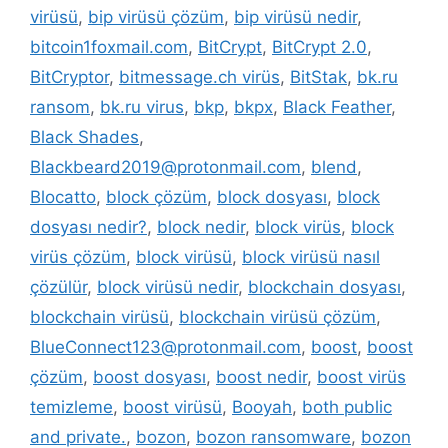
virüsü
,
bip virüsü çözüm
,
bip virüsü nedir
,
bitcoin1foxmail.com
,
BitCrypt
,
BitCrypt 2.0
,
BitCryptor
,
bitmessage.ch virüs
,
BitStak
,
bk.ru
ransom
,
bk.ru virus
,
bkp
,
bkpx
,
Black Feather
,
Black Shades
,
Blackbeard2019@protonmail.com
,
blend
,
Blocatto
,
block çözüm
,
block dosyası
,
block
dosyası nedir?
,
block nedir
,
block virüs
,
block
virüs çözüm
,
block virüsü
,
block virüsü nasıl
çözülür
,
block virüsü nedir
,
blockchain dosyası
,
blockchain virüsü
,
blockchain virüsü çözüm
,
BlueConnect123@protonmail.com
,
boost
,
boost
çözüm
,
boost dosyası
,
boost nedir
,
boost virüs
temizleme
,
boost virüsü
,
Booyah
,
both public
and private.
,
bozon
,
bozon ransomware
,
bozon