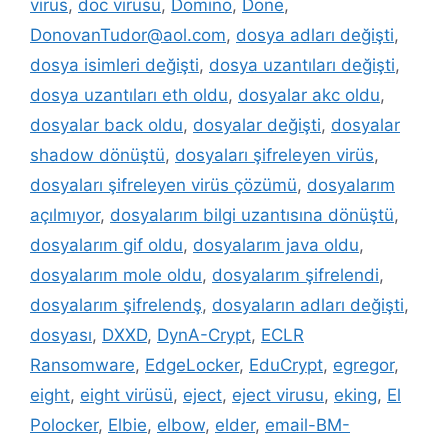
virüs
,
doc virüsü
,
Domino
,
Done
,
DonovanTudor@aol.com
,
dosya adları değişti
,
dosya isimleri değişti
,
dosya uzantıları değişti
,
dosya uzantıları eth oldu
,
dosyalar akc oldu
,
dosyalar back oldu
,
dosyalar değişti
,
dosyalar
shadow dönüştü
,
dosyaları şifreleyen virüs
,
dosyaları şifreleyen virüs çözümü
,
dosyalarım
açılmıyor
,
dosyalarım bilgi uzantısına dönüştü
,
dosyalarım gif oldu
,
dosyalarım java oldu
,
dosyalarım mole oldu
,
dosyalarım şifrelendi
,
dosyalarım şifrelendş
,
dosyaların adları değişti
,
dosyası
,
DXXD
,
DynA-Crypt
,
ECLR
Ransomware
,
EdgeLocker
,
EduCrypt
,
egregor
,
eight
,
eight virüsü
,
eject
,
eject virusu
,
eking
,
El
Polocker
,
Elbie
,
elbow
,
elder
,
email-BM-