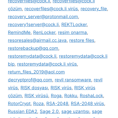
recoverfiles@cock.li
,
recoverfiles@cock.li
çözüm
,
recoverfiles@cock.li virüs
,
recovery_file
,
recovery_server@protonmail.com
,
recovery1server@cock.li
,
REKTLocker
,
RemindMe
,
RenLocker
,
resim onarma
,
resoresales@airmail.cc.java
,
restore files
,
restorebackup@qq.com
,
restoremydata@cock.li
,
restoremydata@cock.li
bip
,
restoremydata@cock.li virüs
,
return_files_2019@aol.com
decryptprof@qq.com
,
revil ransomware
,
revil
virüs
,
RISK dosyası
,
RISK virüs
,
RISK virüs
çözüm
,
RISK virüsü
,
Roga
,
Rokku
,
RoshaLock
,
RotorCrypt
,
Roza
,
RSA-2048
,
RSA-2048 virüs
,
Russian EDA2
,
Sage 2.0
,
sage uzantısı
,
sage