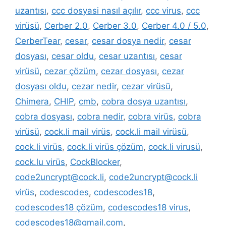
uzantısı
,
ccc dosyasi nasıl açılır
,
ccc virus
,
ccc
virüsü
,
Cerber 2.0
,
Cerber 3.0
,
Cerber 4.0 / 5.0
,
CerberTear
,
cesar
,
cesar dosya nedir
,
cesar
dosyası
,
cesar oldu
,
cesar uzantısı
,
cesar
virüsü
,
cezar çözüm
,
cezar dosyası
,
cezar
dosyası oldu
,
cezar nedir
,
cezar virüsü
,
Chimera
,
CHIP
,
cmb
,
cobra dosya uzantısı
,
cobra dosyası
,
cobra nedir
,
cobra virüs
,
cobra
virüsü
,
cock.li mail virüs
,
cock.li mail virüsü
,
cock.li virüs
,
cock.li virüs çözüm
,
cock.li virusü
,
cock.lu virüs
,
CockBlocker
,
code2uncrypt@cock.li
,
code2uncrypt@cock.li
virüs
,
codescodes
,
codescodes18
,
codescodes18 çözüm
,
codescodes18 virus
,
codescodes18@gmail.com
,