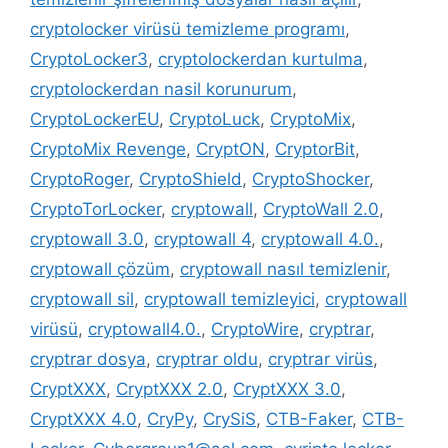
cryptolocker virüsü temizleme programı
,
CryptoLocker3
,
cryptolockerdan kurtulma
,
cryptolockerdan nasil korunurum
,
CryptoLockerEU
,
CryptoLuck
,
CryptoMix
,
CryptoMix Revenge
,
CryptON
,
CryptorBit
,
CryptoRoger
,
CryptoShield
,
CryptoShocker
,
CryptoTorLocker
,
cryptowall
,
CryptoWall 2.0
,
cryptowall 3.0
,
cryptowall 4
,
cryptowall 4.0.
,
cryptowall çözüm
,
cryptowall nasıl temizlenir
,
cryptowall sil
,
cryptowall temizleyici
,
cryptowall
virüsü
,
cryptowall4.0.
,
CryptoWire
,
cryptrar
,
cryptrar dosya
,
cryptrar oldu
,
cryptrar virüs
,
CryptXXX
,
CryptXXX 2.0
,
CryptXXX 3.0
,
CryptXXX 4.0
,
CryPy
,
CrySiS
,
CTB-Faker
,
CTB-