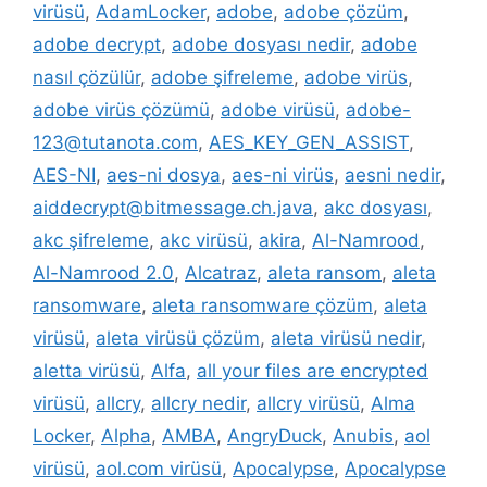
virüsü
,
AdamLocker
,
adobe
,
adobe çözüm
,
adobe decrypt
,
adobe dosyası nedir
,
adobe
nasıl çözülür
,
adobe şifreleme
,
adobe virüs
,
adobe virüs çözümü
,
adobe virüsü
,
adobe-
123@tutanota.com
,
AES_KEY_GEN_ASSIST
,
AES-NI
,
aes-ni dosya
,
aes-ni virüs
,
aesni nedir
,
aiddecrypt@bitmessage.ch.java
,
akc dosyası
,
akc şifreleme
,
akc virüsü
,
akira
,
Al-Namrood
,
Al-Namrood 2.0
,
Alcatraz
,
aleta ransom
,
aleta
ransomware
,
aleta ransomware çözüm
,
aleta
virüsü
,
aleta virüsü çözüm
,
aleta virüsü nedir
,
aletta virüsü
,
Alfa
,
all your files are encrypted
virüsü
,
allcry
,
allcry nedir
,
allcry virüsü
,
Alma
Locker
,
Alpha
,
AMBA
,
AngryDuck
,
Anubis
,
aol
virüsü
,
aol.com virüsü
,
Apocalypse
,
Apocalypse