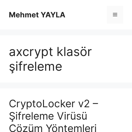
İçeriğe
atla
Mehmet YAYLA
Menü
axcrypt klasör
şifreleme
CryptoLocker v2 –
Şifreleme Virüsü
Çözüm Yöntemleri