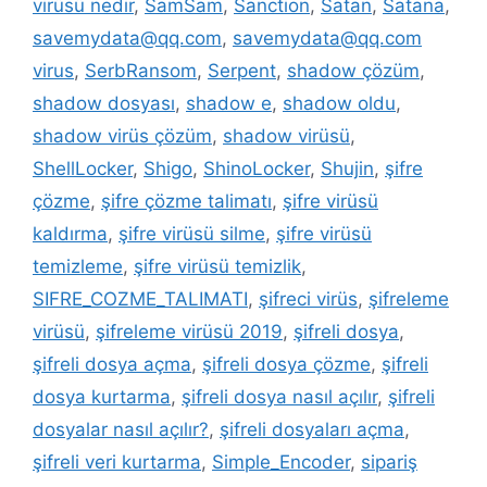
virüsü nedir
,
SamSam
,
Sanction
,
Satan
,
Satana
,
savemydata@qq.com
,
savemydata@qq.com
virus
,
SerbRansom
,
Serpent
,
shadow çözüm
,
shadow dosyası
,
shadow e
,
shadow oldu
,
shadow virüs çözüm
,
shadow virüsü
,
ShellLocker
,
Shigo
,
ShinoLocker
,
Shujin
,
şifre
çözme
,
şifre çözme talimatı
,
şifre virüsü
kaldırma
,
şifre virüsü silme
,
şifre virüsü
temizleme
,
şifre virüsü temizlik
,
SIFRE_COZME_TALIMATI
,
şifreci virüs
,
şifreleme
virüsü
,
şifreleme virüsü 2019
,
şifreli dosya
,
şifreli dosya açma
,
şifreli dosya çözme
,
şifreli
dosya kurtarma
,
şifreli dosya nasıl açılır
,
şifreli
dosyalar nasıl açılır?
,
şifreli dosyaları açma
,
şifreli veri kurtarma
,
Simple_Encoder
,
sipariş