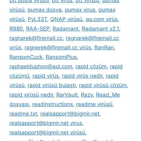
ptt posta virüsü
,
ptt virüs
,
ptt virüsü
,
pumas
virüsü
,
pumax dosya
,
pumax virus
,
pumax
virüsü
,
PyL33T
,
QNAP virüsü
,
qq.com virüs
,
R980
,
RAA-SEP
,
Radamant
,
Radamant v2.1
,
ragnarek@firemail.cc
,
ragnarek@firemail.cc
virüs
,
ragnerek@firemail.cc virüs
,
RanRan
,
RansomCuck
,
RansomPlus
,
raphaelduphon@aol.com
,
rapid çözüm
,
rapid
çözümü
,
rapid virüs
,
rapid virüs nedir
,
rapid
virüsü
,
rapid virüsü bulaştı
,
rapid virüsü çözüm
,
rapid virüsü nedir
,
RarVault
,
Razy
,
Read_Me
dosyası
,
readinstructions
,
readme virüsü
,
readme.txt
,
realsapport@bigmir.net
,
realsapport@bigmir.net virus
,
realsapport@bigmir.net virüsü
,