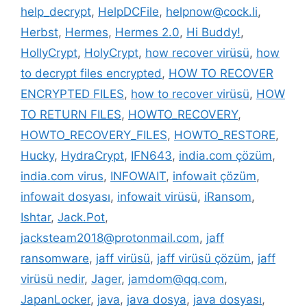
help_decrypt
,
HelpDCFile
,
helpnow@cock.li
,
Herbst
,
Hermes
,
Hermes 2.0
,
Hi Buddy!
,
HollyCrypt
,
HolyCrypt
,
how recover virüsü
,
how
to decrypt files encrypted
,
HOW TO RECOVER
ENCRYPTED FILES
,
how to recover virüsü
,
HOW
TO RETURN FILES
,
HOWTO_RECOVERY
,
HOWTO_RECOVERY_FILES
,
HOWTO_RESTORE
,
Hucky
,
HydraCrypt
,
IFN643
,
india.com çözüm
,
india.com virus
,
INFOWAIT
,
infowait çözüm
,
infowait dosyası
,
infowait virüsü
,
iRansom
,
Ishtar
,
Jack.Pot
,
jacksteam2018@protonmail.com
,
jaff
ransomware
,
jaff virüsü
,
jaff virüsü çözüm
,
jaff
virüsü nedir
,
Jager
,
jamdom@qq.com
,
JapanLocker
,
java
,
java dosya
,
java dosyası
,