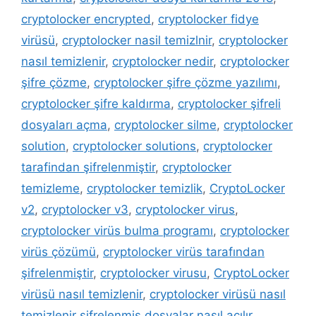
cryptolocker encrypted
,
cryptolocker fidye
virüsü
,
cryptolocker nasil temizlnir
,
cryptolocker
nasıl temizlenir
,
cryptolocker nedir
,
cryptolocker
şifre çözme
,
cryptolocker şifre çözme yazılımı
,
cryptolocker şifre kaldırma
,
cryptolocker şifreli
dosyaları açma
,
cryptolocker silme
,
cryptolocker
solution
,
cryptolocker solutions
,
cryptolocker
tarafindan şifrelenmiştir
,
cryptolocker
temizleme
,
cryptolocker temizlik
,
CryptoLocker
v2
,
cryptolocker v3
,
cryptolocker virus
,
cryptolocker virüs bulma programı
,
cryptolocker
virüs çözümü
,
cryptolocker virüs tarafından
şifrelenmiştir
,
cryptolocker virusu
,
CryptoLocker
virüsü nasıl temizlenir
,
cryptolocker virüsü nasıl
temizlenir şifrelenmiş dosyalar nasıl açılır
,