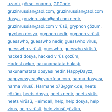
uzantı
,
görsel onarma
,
GPCode
,
gruzinrussian@aol.com
,
gruzinrussian@aol.com
dosya
,
gruzinrussian@aol.com nedir
,
gruzinrussian@aol.com virüsü
,
gryphon çözüm
,
gryphon dosya
,
gryphon nedir
,
gryphon virüsü
,
guesswho
,
guesswho nedir
,
guesswho virus
,
guesswho virüsü
,
gueswho
,
gueswho virüsü
,
hacked dosya
,
hacked virüs çözüm
,
HadesLocker
,
hakunamatata bulaştı
,
hakunamatata dosyası nedir
,
HappyDayzz
,
happynewyear@cyberfear.com
,
harma dosyası
,
harma virüsü
,
Harmahelp73@gmx.de
,
heets
çözüm
,
heets dosya
,
heets nedir
,
heets virüs
,
heets virüsü
,
Heimdall
,
help
,
help dosya
,
help
virus
,
help virüsü
,
help virüsü çözüm
,