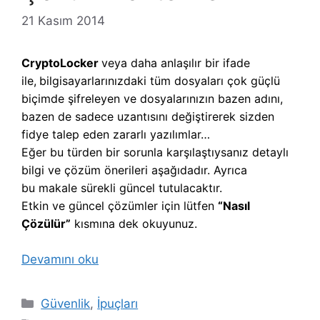
21 Kasım 2014
CryptoLocker
veya daha anlaşılır bir ifade
ile,
b
ilgisayarlarınızdaki tüm dosyaları çok güçlü
biçimde şifreleyen ve dosyalarınızın bazen adını,
bazen de sadece uzantısını değiştirerek sizden
fidye talep eden zararlı yazılımlar…
Eğer bu türden bir sorunla karşılaştıysanız detaylı
bilgi ve çözüm önerileri aşağıdadır. Ayrıca
bu makale sürekli güncel tutulacaktır.
Etkin ve güncel çözümler için lütfen
“Nasıl
Çözülür”
kısmına dek okuyunuz.
Devamını oku
Kategoriler
Güvenlik
,
İpuçları