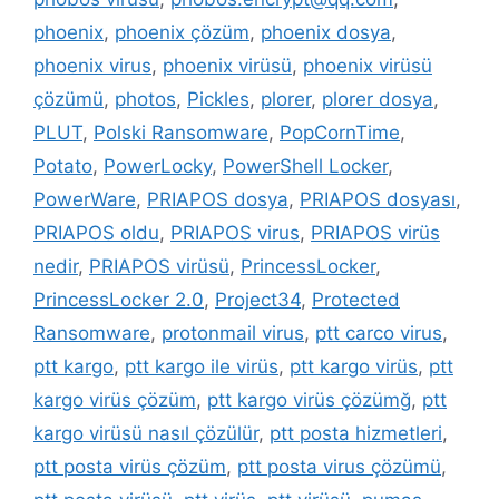
phoenix
,
phoenix çözüm
,
phoenix dosya
,
phoenix virus
,
phoenix virüsü
,
phoenix virüsü
çözümü
,
photos
,
Pickles
,
plorer
,
plorer dosya
,
PLUT
,
Polski Ransomware
,
PopCornTime
,
Potato
,
PowerLocky
,
PowerShell Locker
,
PowerWare
,
PRIAPOS dosya
,
PRIAPOS dosyası
,
PRIAPOS oldu
,
PRIAPOS virus
,
PRIAPOS virüs
nedir
,
PRIAPOS virüsü
,
PrincessLocker
,
PrincessLocker 2.0
,
Project34
,
Protected
Ransomware
,
protonmail virus
,
ptt carco virus
,
ptt kargo
,
ptt kargo ile virüs
,
ptt kargo virüs
,
ptt
kargo virüs çözüm
,
ptt kargo virüs çözümğ
,
ptt
kargo virüsü nasıl çözülür
,
ptt posta hizmetleri
,
ptt posta virüs çözüm
,
ptt posta virus çözümü
,