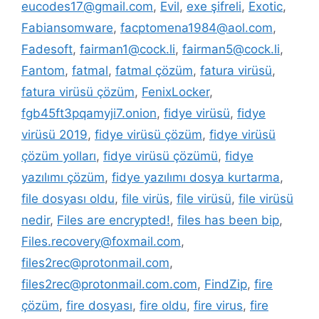
eucodes17@gmail.com
,
Evil
,
exe şifreli
,
Exotic
,
Fabiansomware
,
facptomena1984@aol.com
,
Fadesoft
,
fairman1@cock.li
,
fairman5@cock.li
,
Fantom
,
fatmal
,
fatmal çözüm
,
fatura virüsü
,
fatura virüsü çözüm
,
FenixLocker
,
fgb45ft3pqamyji7.onion
,
fidye virüsü
,
fidye
virüsü 2019
,
fidye virüsü çözüm
,
fidye virüsü
çözüm yolları
,
fidye virüsü çözümü
,
fidye
yazılımı çözüm
,
fidye yazılımı dosya kurtarma
,
file dosyası oldu
,
file virüs
,
file virüsü
,
file virüsü
nedir
,
Files are encrypted!
,
files has been bip
,
Files.recovery@foxmail.com
,
files2rec@protonmail.com
,
files2rec@protonmail.com.com
,
FindZip
,
fire
çözüm
,
fire dosyası
,
fire oldu
,
fire virus
,
fire