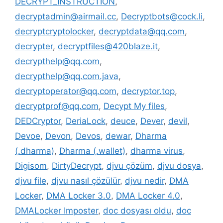
DECRYPT_INSTRUCTION
,
decryptadmin@airmail.cc
,
Decryptbots@cock.li
,
decryptcryptolocker
,
decryptdata@qq.com
,
decrypter
,
decryptfiles@420blaze.it
,
decrypthelp@qq.com
,
decrypthelp@qq.com.java
,
decryptoperator@qq.com
,
decryptor.top
,
decryptprof@qq.com
,
Decypt My files
,
DEDCryptor
,
DeriaLock
,
deuce
,
Dever
,
devil
,
Devoe
,
Devon
,
Devos
,
dewar
,
Dharma
(.dharma)
,
Dharma (.wallet)
,
dharma virus
,
Digisom
,
DirtyDecrypt
,
djvu çözüm
,
djvu dosya
,
djvu file
,
djvu nasıl çözülür
,
djvu nedir
,
DMA
Locker
,
DMA Locker 3.0
,
DMA Locker 4.0
,
DMALocker Imposter
,
doc dosyası oldu
,
doc