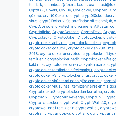
temizlik
,
crannbest@foxmail.com
,
crannbest@foxm
CrptXXX
,
Cryakl
,
CryFile
,
CryLocker
,
CrypMic
,
Cry
çözme
,
crypt0l0cker decrypt
,
crypt0l0cker decryp
virus
,
crypt0l0cker virüs tarafindan şifrelenmiştir
,
c
CryptConsole
,
crypted_monkserenen@tvstar_co
CryptInfinite
,
CryptoDefense
,
CryptoDevil
,
CryptoF
CryptoJacky
,
CryptoJoker
,
CryptoLocker
,
crypto
cryptolocker antivirus
,
cryptolocker clean
,
cryptol
cryptolocker çözümü
,
cryptolocker dan kurtulma
,
2018
,
cryptolocker encrypted
,
cryptolocker fidye 
temizlenir
,
cryptolocker nedir
,
cryptolocker şifre 
kaldırma
,
cryptolocker şifreli dosyaları açma
,
cryp
cryptolocker tarafindan şifrelenmiştir
,
cryptolocke
cryptolocker v3
,
cryptolocker virus
,
cryptolocker 
cryptolocker virüs tarafından şifrelenmiştir
,
cryptol
cryptolocker virüsü nasıl temizlenir şifrelenmiş dosy
CryptoLocker3
,
cryptolockerdan kurtulma
,
crypto
CryptoMix
,
CryptoMix Revenge
,
CryptON
,
Crypto
CryptoTorLocker
,
cryptowall
,
CryptoWall 2.0
,
cryp
cryptowall nasıl temizlenir
,
cryptowall sil
,
cryptowal
cryptrar
,
cryptrar dosya
,
cryptrar oldu
,
cryptrar vi