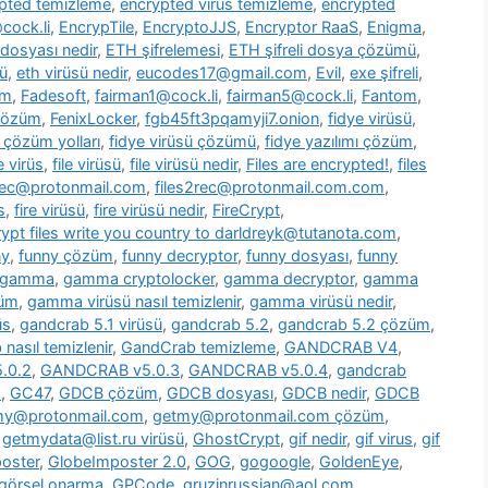
pted temizleme
,
encrypted virus temizleme
,
encrypted
cock.li
,
EncrypTile
,
EncryptoJJS
,
Encryptor RaaS
,
Enigma
,
 dosyası nedir
,
ETH şifrelemesi
,
ETH şifreli dosya çözümü
,
ü
,
eth virüsü nedir
,
eucodes17@gmail.com
,
Evil
,
exe şifreli
,
om
,
Fadesoft
,
fairman1@cock.li
,
fairman5@cock.li
,
Fantom
,
 çözüm
,
FenixLocker
,
fgb45ft3pqamyji7.onion
,
fidye virüsü
,
ü çözüm yolları
,
fidye virüsü çözümü
,
fidye yazılımı çözüm
,
le virüs
,
file virüsü
,
file virüsü nedir
,
Files are encrypted!
,
files
2rec@protonmail.com
,
files2rec@protonmail.com.com
,
s
,
fire virüsü
,
fire virüsü nedir
,
FireCrypt
,
rypt files write you country to darldreyk@tutanota.com
,
ny
,
funny çözüm
,
funny decryptor
,
funny dosyası
,
funny
gamma
,
gamma cryptolocker
,
gamma decryptor
,
gamma
züm
,
gamma virüsü nasıl temizlenir
,
gamma virüsü nedir
,
üs
,
gandcrab 5.1 virüsü
,
gandcrab 5.2
,
gandcrab 5.2 çözüm
,
nasıl temizlenir
,
GandCrab temizleme
,
GANDCRAB V4
,
.0.2
,
GANDCRAB v5.0.3
,
GANDCRAB v5.0.4
,
gandcrab
o
,
GC47
,
GDCB çözüm
,
GDCB dosyası
,
GDCB nedir
,
GDCB
my@protonmail.com
,
getmy@protonmail.com çözüm
,
,
getmydata@list.ru virüsü
,
GhostCrypt
,
gif nedir
,
gif virus
,
gif
oster
,
GlobeImposter 2.0
,
GOG
,
gogoogle
,
GoldenEye
,
görsel onarma
,
GPCode
,
gruzinrussian@aol.com
,