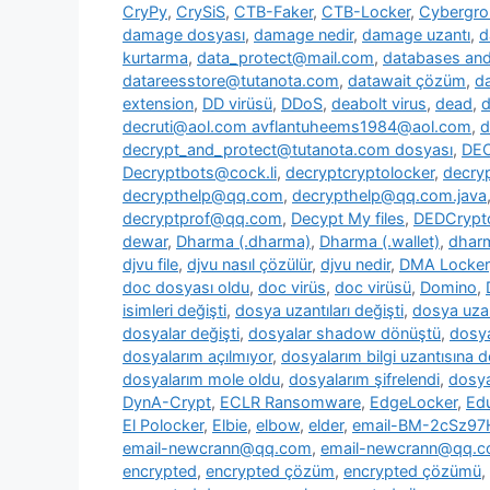
CryPy
,
CrySiS
,
CTB-Faker
,
CTB-Locker
,
Cybergr
damage dosyası
,
damage nedir
,
damage uzantı
,
d
kurtarma
,
data_protect@mail.com
,
databases and 
datareesstore@tutanota.com
,
datawait çözüm
,
da
extension
,
DD virüsü
,
DDoS
,
deabolt virus
,
dead
,
d
decruti@aol.com avflantuheems1984@aol.com
,
d
decrypt_and_protect@tutanota.com dosyası
,
DE
Decryptbots@cock.li
,
decryptcryptolocker
,
decry
decrypthelp@qq.com
,
decrypthelp@qq.com.java
decryptprof@qq.com
,
Decypt My files
,
DEDCrypt
dewar
,
Dharma (.dharma)
,
Dharma (.wallet)
,
dharm
djvu file
,
djvu nasıl çözülür
,
djvu nedir
,
DMA Locker
doc dosyası oldu
,
doc virüs
,
doc virüsü
,
Domino
,
isimleri değişti
,
dosya uzantıları değişti
,
dosya uzan
dosyalar değişti
,
dosyalar shadow dönüştü
,
dosya
dosyalarım açılmıyor
,
dosyalarım bilgi uzantısına 
dosyalarım mole oldu
,
dosyalarım şifrelendi
,
dosya
DynA-Crypt
,
ECLR Ransomware
,
EdgeLocker
,
Ed
El Polocker
,
Elbie
,
elbow
,
elder
,
email-BM-2cSz9
email-newcrann@qq.com
,
email-newcrann@qq.co
encrypted
,
encrypted çözüm
,
encrypted çözümü
,