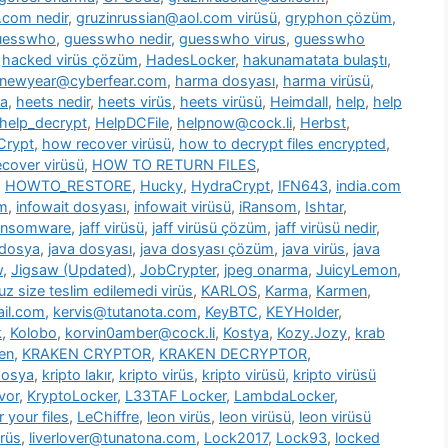
.com nedir
,
gruzinrussian@aol.com virüsü
,
gryphon çözüm
,
uesswho
,
guesswho nedir
,
guesswho virus
,
guesswho
,
hacked virüs çözüm
,
HadesLocker
,
hakunamatata bulaştı
,
newyear@cyberfear.com
,
harma dosyası
,
harma virüsü
,
ya
,
heets nedir
,
heets virüs
,
heets virüsü
,
Heimdall
,
help
,
help
help_decrypt
,
HelpDCFile
,
helpnow@cock.li
,
Herbst
,
Crypt
,
how recover virüsü
,
how to decrypt files encrypted
,
cover virüsü
,
HOW TO RETURN FILES
,
,
HOWTO_RESTORE
,
Hucky
,
HydraCrypt
,
IFN643
,
india.com
üm
,
infowait dosyası
,
infowait virüsü
,
iRansom
,
Ishtar
,
ransomware
,
jaff virüsü
,
jaff virüsü çözüm
,
jaff virüsü nedir
,
 dosya
,
java dosyası
,
java dosyası çözüm
,
java virüs
,
java
w
,
Jigsaw (Updated)
,
JobCrypter
,
jpeg onarma
,
JuicyLemon
,
z size teslim edilemedi virüs
,
KARLOS
,
Karma
,
Karmen
,
il.com
,
kervis@tutanota.com
,
KeyBTC
,
KEYHolder
,
k
,
Kolobo
,
korvin0amber@cock.li
,
Kostya
,
Kozy.Jozy
,
krab
en
,
KRAKEN CRYPTOR
,
KRAKEN DECRYPTOR
,
dosya
,
kripto lakır
,
kripto virüs
,
kripto virüsü
,
kripto virüsü
vor
,
KryptoLocker
,
L33TAF Locker
,
LambdaLocker
,
 your files
,
LeChiffre
,
leon virüs
,
leon virüsü
,
leon virüsü
irüs
,
liverlover@tunatona.com
,
Lock2017
,
Lock93
,
locked