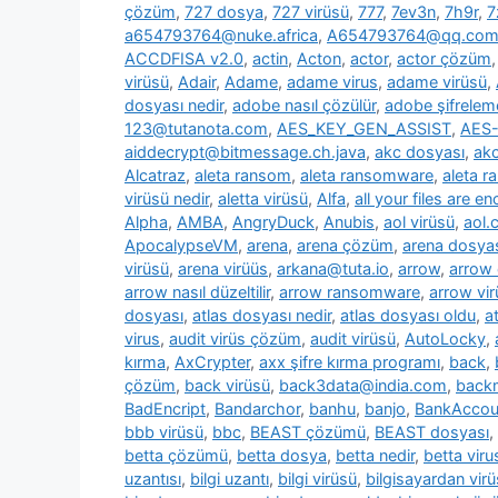
çözüm
,
727 dosya
,
727 virüsü
,
777
,
7ev3n
,
7h9r
,
7
a654793764@nuke.africa
,
A654793764@qq.co
ACCDFISA v2.0
,
actin
,
Acton
,
actor
,
actor çözüm
virüsü
,
Adair
,
Adame
,
adame virus
,
adame virüsü
,
dosyası nedir
,
adobe nasıl çözülür
,
adobe şifrelem
123@tutanota.com
,
AES_KEY_GEN_ASSIST
,
AES-
aiddecrypt@bitmessage.ch.java
,
akc dosyası
,
akc
Alcatraz
,
aleta ransom
,
aleta ransomware
,
aleta 
virüsü nedir
,
aletta virüsü
,
Alfa
,
all your files are e
Alpha
,
AMBA
,
AngryDuck
,
Anubis
,
aol virüsü
,
aol.
ApocalypseVM
,
arena
,
arena çözüm
,
arena dosya
virüsü
,
arena virüüs
,
arkana@tuta.io
,
arrow
,
arrow
arrow nasıl düzeltilir
,
arrow ransomware
,
arrow vir
dosyası
,
atlas dosyası nedir
,
atlas dosyası oldu
,
a
virus
,
audit virüs çözüm
,
audit virüsü
,
AutoLocky
,
kırma
,
AxCrypter
,
axx şifre kırma programı
,
back
,
çözüm
,
back virüsü
,
back3data@india.com
,
backm
BadEncript
,
Bandarchor
,
banhu
,
banjo
,
BankAcco
bbb virüsü
,
bbc
,
BEAST çözümü
,
BEAST dosyası
,
betta çözümü
,
betta dosya
,
betta nedir
,
betta viru
uzantısı
,
bilgi uzantı
,
bilgi virüsü
,
bilgisayardan vir