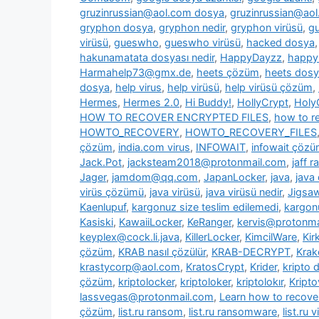
gruzinrussian@aol.com dosya
,
gruzinrussian@aol
gryphon dosya
,
gryphon nedir
,
gryphon virüsü
,
g
virüsü
,
gueswho
,
gueswho virüsü
,
hacked dosya
hakunamatata dosyası nedir
,
HappyDayzz
,
happy
Harmahelp73@gmx.de
,
heets çözüm
,
heets dos
dosya
,
help virus
,
help virüsü
,
help virüsü çözüm
,
Hermes
,
Hermes 2.0
,
Hi Buddy!
,
HollyCrypt
,
Holy
HOW TO RECOVER ENCRYPTED FILES
,
how to re
HOWTO_RECOVERY
,
HOWTO_RECOVERY_FILES
çözüm
,
india.com virus
,
INFOWAIT
,
infowait çöz
Jack.Pot
,
jacksteam2018@protonmail.com
,
jaff 
Jager
,
jamdom@qq.com
,
JapanLocker
,
java
,
java
virüs çözümü
,
java virüsü
,
java virüsü nedir
,
Jigsa
Kaenlupuf
,
kargonuz size teslim edilemedi
,
kargonu
Kasiski
,
KawaiiLocker
,
KeRanger
,
kervis@protonma
keyplex@cock.li.java
,
KillerLocker
,
KimcilWare
,
Kir
çözüm
,
KRAB nasıl çözülür
,
KRAB-DECRYPT
,
Krak
krastycorp@aol.com
,
KratosCrypt
,
Krider
,
kripto 
çözüm
,
kriptolocker
,
kriptoloker
,
kriptolokır
,
Kripto
lassvegas@protonmail.com
,
Learn how to recover
çözüm
,
list.ru ransom
,
list.ru ransomware
,
list.ru v