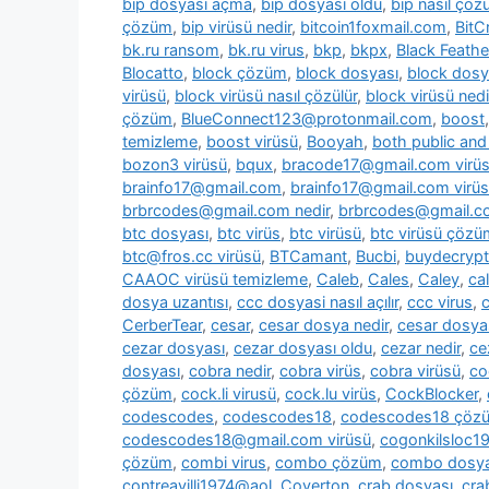
bip dosyası açma
,
bip dosyası oldu
,
bip nasıl çözü
çözüm
,
bip virüsü nedir
,
bitcoin1foxmail.com
,
BitC
bk.ru ransom
,
bk.ru virus
,
bkp
,
bkpx
,
Black Feathe
Blocatto
,
block çözüm
,
block dosyası
,
block dosy
virüsü
,
block virüsü nasıl çözülür
,
block virüsü nedi
çözüm
,
BlueConnect123@protonmail.com
,
boost
temizleme
,
boost virüsü
,
Booyah
,
both public and 
bozon3 virüsü
,
bqux
,
bracode17@gmail.com virü
brainfo17@gmail.com
,
brainfo17@gmail.com virüs
brbrcodes@gmail.com nedir
,
brbrcodes@gmail.co
btc dosyası
,
btc virüs
,
btc virüsü
,
btc virüsü çözü
btc@fros.cc virüsü
,
BTCamant
,
Bucbi
,
buydecryp
CAAOC virüsü temizleme
,
Caleb
,
Cales
,
Caley
,
cal
dosya uzantısı
,
ccc dosyasi nasıl açılır
,
ccc virus
,
c
CerberTear
,
cesar
,
cesar dosya nedir
,
cesar dosya
cezar dosyası
,
cezar dosyası oldu
,
cezar nedir
,
ce
dosyası
,
cobra nedir
,
cobra virüs
,
cobra virüsü
,
co
çözüm
,
cock.li virusü
,
cock.lu virüs
,
CockBlocker
,
codescodes
,
codescodes18
,
codescodes18 çöz
codescodes18@gmail.com virüsü
,
cogonkilsloc
çözüm
,
combi virus
,
combo çözüm
,
combo dosya
contreavilli1974@aol
,
Coverton
,
crab dosyası
,
cra