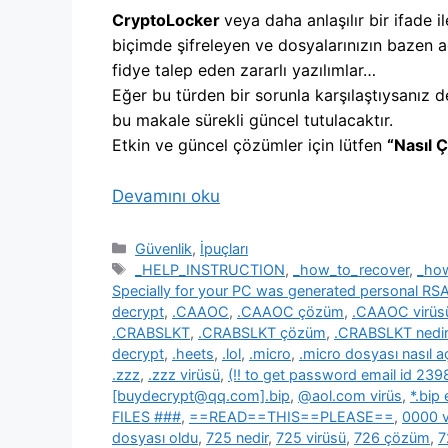
CryptoLocker
veya daha anlaşılır bir ifade il
biçimde şifreleyen ve dosyalarınızın bazen a
fidye talep eden zararlı yazılımlar…
Eğer bu türden bir sorunla karşılaştıysanız d
bu makale sürekli güncel tutulacaktır.
Etkin ve güncel çözümler için lütfen
“Nasıl 
Devamını oku
Kategoriler
Güvenlik
,
İpuçları
Etiketler
_HELP_INSTRUCTION
,
_how_to_recover
,
_ho
Specially for your PC was generated personal R
decrypt
,
.CAAOC
,
.CAAOC çözüm
,
.CAAOC virüs
.CRABSLKT
,
.CRABSLKT çözüm
,
.CRABSLKT nedir
decrypt
,
.heets
,
.lol
,
.micro
,
.micro dosyası nasıl açı
.zzz
,
.zzz virüsü
,
(!! to get password email id 2
[buydecrypt@qq.com].bip
,
@aol.com virüs
,
*.bip
FILES ###
,
==READ==THIS==PLEASE==
,
0000 v
dosyası oldu
,
725 nedir
,
725 virüsü
,
726 çözüm
,
7