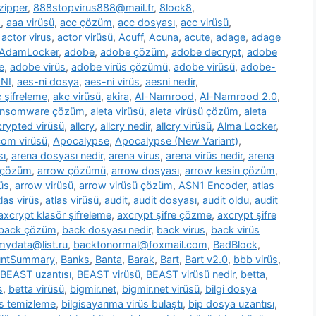
zipper
,
888stopvirus888@mail.fr
,
8lock8
,
m
,
aaa virüsü
,
acc çözüm
,
acc dosyası
,
acc virüsü
,
,
actor virus
,
actor virüsü
,
Acuff
,
Acuna
,
acute
,
adage
,
adage
AdamLocker
,
adobe
,
adobe çözüm
,
adobe decrypt
,
adobe
e
,
adobe virüs
,
adobe virüs çözümü
,
adobe virüsü
,
adobe-
NI
,
aes-ni dosya
,
aes-ni virüs
,
aesni nedir
,
 şifreleme
,
akc virüsü
,
akira
,
Al-Namrood
,
Al-Namrood 2.0
,
ransomware çözüm
,
aleta virüsü
,
aleta virüsü çözüm
,
aleta
ncrypted virüsü
,
allcry
,
allcry nedir
,
allcry virüsü
,
Alma Locker
,
com virüsü
,
Apocalypse
,
Apocalypse (New Variant)
,
sı
,
arena dosyası nedir
,
arena virus
,
arena virüs nedir
,
arena
 çözüm
,
arrow çözümü
,
arrow dosyası
,
arrow kesin çözüm
,
üs
,
arrow virüsü
,
arrow virüsü çözüm
,
ASN1 Encoder
,
atlas
tlas virüs
,
atlas virüsü
,
audit
,
audit dosyası
,
audit oldu
,
audit
axcrypt klasör şifreleme
,
axcrypt şifre çözme
,
axcrypt şifre
back çözüm
,
back dosyası nedir
,
back virus
,
back virüs
ydata@list.ru
,
backtonormal@foxmail.com
,
BadBlock
,
untSummary
,
Banks
,
Banta
,
Barak
,
Bart
,
Bart v2.0
,
bbb virüs
,
BEAST uzantısı
,
BEAST virüsü
,
BEAST virüsü nedir
,
betta
,
s
,
betta virüsü
,
bigmir.net
,
bigmir.net virüsü
,
bilgi dosya
üs temizleme
,
bilgisayarıma virüs bulaştı
,
bip dosya uzantısı
,