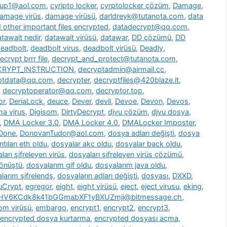
oup1@aol.com
,
cyripto locker
,
cyrptolocker çözüm
,
Damage
,
amage virüs
,
damage virüsü
,
darldreyk@tutanota.com
,
data
other important files encrypted
,
datadecrypt@qq.com
,
tawait nedir
,
datawait virüsü
,
datawar
,
DD çözümü
,
DD
eadbolt
,
deadbolt virus
,
deadbolt virüsü
,
Deadly
,
ecrypt brrr file
,
decrypt_and_protect@tutanota.com
,
CRYPT_INSTRUCTION
,
decryptadmin@airmail.cc
,
ptdata@qq.com
,
decrypter
,
decryptfiles@420blaze.it
,
,
decryptoperator@qq.com
,
decryptor.top
,
or
,
DeriaLock
,
deuce
,
Dever
,
devil
,
Devoe
,
Devon
,
Devos
,
a virus
,
Digisom
,
DirtyDecrypt
,
djvu çözüm
,
djvu dosya
,
,
DMA Locker 3.0
,
DMA Locker 4.0
,
DMALocker Imposter
,
Done
,
DonovanTudor@aol.com
,
dosya adları değişti
,
dosya
tıları eth oldu
,
dosyalar akc oldu
,
dosyalar back oldu
,
ları şifreleyen virüs
,
dosyaları şifreleyen virüs çözümü
,
dönüştü
,
dosyalarım gif oldu
,
dosyalarım java oldu
,
larım şifrelendş
,
dosyaların adları değişti
,
dosyası
,
DXXD
,
uCrypt
,
egregor
,
eight
,
eight virüsü
,
eject
,
eject virusu
,
eking
,
7HV6KCdk8k41bGGmabXF1yBXUZmji@bitmessage.ch
,
m virüsü
,
embargo
,
encrypt1
,
encrypt2
,
encrypt3
,
encrypted dosya kurtarma
,
encrypted dosyası açma
,