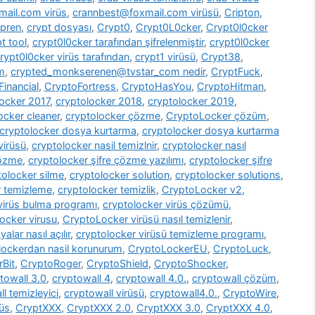
ail.com virüs
,
crannbest@foxmail.com virüsü
,
Cripton
,
pren
,
crypt dosyası
,
Crypt0
,
Crypt0L0cker
,
Crypt0l0cker
t tool
,
crypt0l0cker tarafından şifrelenmiştir
,
crypt0l0cker
rypt0l0cker virüs tarafından
,
crypt1 virüsü
,
Crypt38
,
m
,
crypted_monkserenen@tvstar_com nedir
,
CryptFuck
,
inancial
,
CryptoFortress
,
CryptoHasYou
,
CryptoHitman
,
locker 2017
,
cryptolocker 2018
,
cryptolocker 2019
,
ocker cleaner
,
cryptolocker çözme
,
CryptoLocker çözüm
,
cryptolocker dosya kurtarma
,
cryptolocker dosya kurtarma
virüsü
,
cryptolocker nasil temizlnir
,
cryptolocker nasıl
çözme
,
cryptolocker şifre çözme yazılımı
,
cryptolocker şifre
tolocker silme
,
cryptolocker solution
,
cryptolocker solutions
,
r temizleme
,
cryptolocker temizlik
,
CryptoLocker v2
,
virüs bulma programı
,
cryptolocker virüs çözümü
,
ocker virusu
,
CryptoLocker virüsü nasıl temizlenir
,
alar nasıl açılır
,
cryptolocker virüsü temizleme programı
,
lockerdan nasil korunurum
,
CryptoLockerEU
,
CryptoLuck
,
rBit
,
CryptoRoger
,
CryptoShield
,
CryptoShocker
,
towall 3.0
,
cryptowall 4
,
cryptowall 4.0.
,
cryptowall çözüm
,
l temizleyici
,
cryptowall virüsü
,
cryptowall4.0.
,
CryptoWire
,
rüs
,
CryptXXX
,
CryptXXX 2.0
,
CryptXXX 3.0
,
CryptXXX 4.0
,