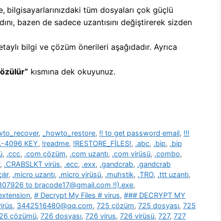
e,
b
ilgisayarlarınızdaki tüm dosyaları çok güçlü
dını, bazen de sadece uzantısını değiştirerek sizden
etaylı bilgi ve çözüm önerileri aşağıdadır. Ayrıca
Çözülür”
kısmına dek okuyunuz.
wto_recover
,
_howto_restore
,
!! to get password email
,
!!!
SA-4096 KEY
,
!readme
,
!RESTORE_FİLES!
,
.abc
,
.bip
,
.bip
ü
,
.ccc
,
.com çözüm
,
.com uzantı
,
.com virüsü
,
.combo
,
,
.CRABSLKT virüs
,
.ecc
,
.exx
,
.gandcrab
,
.gandcrab
lır
,
.micro uzantı
,
.micro virüsü
,
.muhstik
,
.TRO
,
.ttt uzantı
,
39807926 to bracode17@gmail.com !!).exe
,
 extension
,
# Decrypt My Files # virus
,
### DECRYPT MY
irüs
,
3442516480@qq.com
,
725 çözüm
,
725 dosyası
,
725
26 çözümü
,
726 dosyası
,
726 virus
,
726 virüsü
,
727
,
727