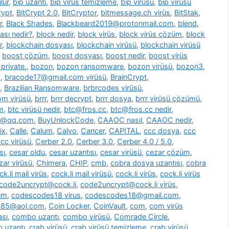
lür
,
bip uzantı
,
bip virüs temizleme
,
bip virüsü
,
bip virüsü
rypt
,
BitCrypt 2.0
,
BitCryptor
,
bitmessage.ch virüs
,
BitStak
,
r
,
Black Shades
,
Blackbeard2019@protonmail.com
,
blend
,
ası nedir?
,
block nedir
,
block virüs
,
block virüs çözüm
,
block
r
,
blockchain dosyası
,
blockchain virüsü
,
blockchain virüsü
,
boost çözüm
,
boost dosyası
,
boost nedir
,
boost virüs
private.
,
bozon
,
bozon ransomware
,
bozon virüsü
,
bozon3
,
s
,
bracode17@gmail.com virüsü
,
BrainCrypt
,
,
Brazilian Ransomware
,
brbrcodes virüsü
,
m virüsü
,
brrr
,
brrr decrypt
,
brrr dosya
,
brrr virüsü çözümü
,
m
,
btc virüsü nedir
,
btc@fros.cc
,
btc@fros.cc nedir
,
t@qq.com
,
BuyUnlockCode
,
CAAOC nasıl
,
CAAOC nedir
,
ix
,
Calle
,
Calum
,
Calvo
,
Cancer
,
CAPITAL
,
ccc dosya
,
ccc
cc virüsü
,
Cerber 2.0
,
Cerber 3.0
,
Cerber 4.0 / 5.0
,
sı
,
cesar oldu
,
cesar uzantısı
,
cesar virüsü
,
cezar çözüm
,
zar virüsü
,
Chimera
,
CHIP
,
cmb
,
cobra dosya uzantısı
,
cobra
ck.li mail virüs
,
cock.li mail virüsü
,
cock.li virüs
,
cock.li virüs
code2uncrypt@cock.li
,
code2uncrypt@cock.li virüs
,
üm
,
codescodes18 virus
,
codescodes18@gmail.com
,
1985@aol.com
,
Coin Locker
,
CoinVault
,
com
,
com virüs
sı
,
combo uzantı
,
combo virüsü
,
Comrade Circle
,
b uzantı
,
crab virüsü
,
crab virüsü temizleme
,
crab virüsü