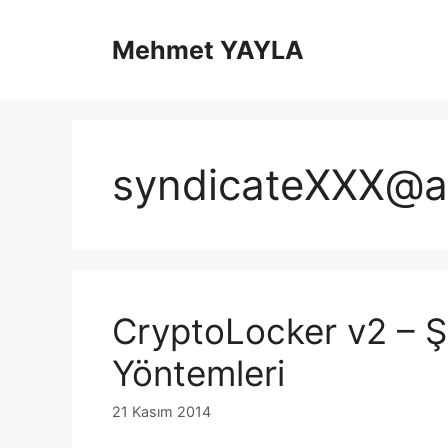
İçeriğe
atla
Mehmet YAYLA
syndicateXXX@a
CryptoLocker v2 – Ş
Yöntemleri
21 Kasım 2014