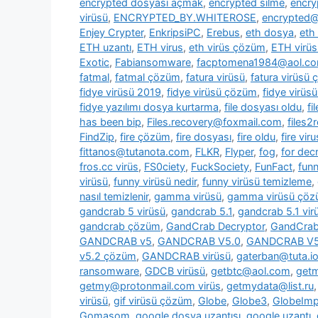
encrypted dosyası açmak
,
encrypted silme
,
encry
virüsü
,
ENCRYPTED_BY.WHITEROSE
,
encrypted@
Enjey Crypter
,
EnkripsiPC
,
Erebus
,
eth dosya
,
eth
ETH uzantı
,
ETH virus
,
eth virüs çözüm
,
ETH virüs
Exotic
,
Fabiansomware
,
facptomena1984@aol.c
fatmal
,
fatmal çözüm
,
fatura virüsü
,
fatura virüsü
fidye virüsü 2019
,
fidye virüsü çözüm
,
fidye virüs
fidye yazılımı dosya kurtarma
,
file dosyası oldu
,
fi
has been bip
,
Files.recovery@foxmail.com
,
files
FindZip
,
fire çözüm
,
fire dosyası
,
fire oldu
,
fire viru
fittanos@tutanota.com
,
FLKR
,
Flyper
,
fog
,
for dec
fros.cc virüs
,
FS0ciety
,
FuckSociety
,
FunFact
,
fun
virüsü
,
funny virüsü nedir
,
funny virüsü temizleme
,
nasıl temizlenir
,
gamma virüsü
,
gamma virüsü çö
gandcrab 5 virüsü
,
gandcrab 5.1
,
gandcrab 5.1 vir
gandcrab çözüm
,
GandCrab Decryptor
,
GandCrab 
GANDCRAB v5
,
GANDCRAB V5.0
,
GANDCRAB V5
v5.2 çözüm
,
GANDCRAB virüsü
,
gaterban@tuta.i
ransomware
,
GDCB virüsü
,
getbtc@aol.com
,
get
getmy@protonmail.com virüs
,
getmydata@list.ru
virüsü
,
gif virüsü çözüm
,
Globe
,
Globe3
,
GlobeImp
Gomasom
,
google dosya uzantısı
,
google uzantı
,