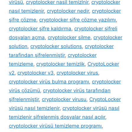
virüsü
,
cryptolocker nasil temizlnir
,
cryptolocker
nasıl temizlenir
,
cryptolocker nedir
,
cryptolocker
şifre çözme
,
cryptolocker şifre çözme yazılımı
,
cryptolocker şifre kaldırma
,
cryptolocker şifreli
dosyaları açma
,
cryptolocker silme
,
cryptolocker
solution
,
cryptolocker solutions
,
cryptolocker
tarafindan şifrelenmiştir
,
cryptolocker
temizleme
,
cryptolocker temizlik
,
CryptoLocker
v2
,
cryptolocker v3
,
cryptolocker virus
,
cryptolocker virüs bulma programı
,
cryptolocker
virüs çözümü
,
cryptolocker virüs tarafından
şifrelenmiştir
,
cryptolocker virusu
,
CryptoLocker
virüsü nasıl temizlenir
,
cryptolocker virüsü nasıl
temizlenir şifrelenmiş dosyalar nasıl açılır
,
cryptolocker virüsü temizleme programı
,