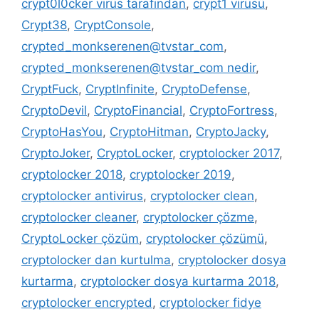
crypt0l0cker virüs tarafından
,
crypt1 virüsü
,
Crypt38
,
CryptConsole
,
crypted_monkserenen@tvstar_com
,
crypted_monkserenen@tvstar_com nedir
,
CryptFuck
,
CryptInfinite
,
CryptoDefense
,
CryptoDevil
,
CryptoFinancial
,
CryptoFortress
,
CryptoHasYou
,
CryptoHitman
,
CryptoJacky
,
CryptoJoker
,
CryptoLocker
,
cryptolocker 2017
,
cryptolocker 2018
,
cryptolocker 2019
,
cryptolocker antivirus
,
cryptolocker clean
,
cryptolocker cleaner
,
cryptolocker çözme
,
CryptoLocker çözüm
,
cryptolocker çözümü
,
cryptolocker dan kurtulma
,
cryptolocker dosya
kurtarma
,
cryptolocker dosya kurtarma 2018
,
cryptolocker encrypted
,
cryptolocker fidye