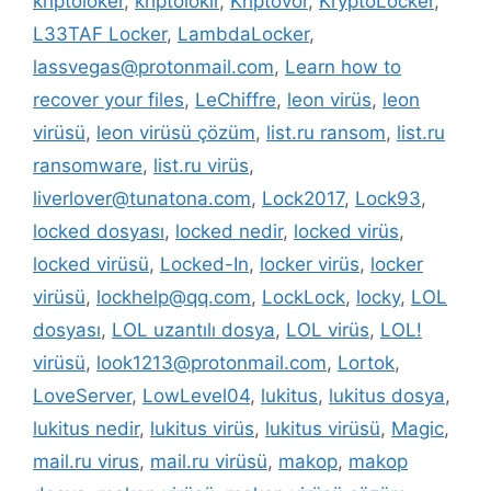
kriptoloker
,
kriptolokır
,
Kriptovor
,
KryptoLocker
,
L33TAF Locker
,
LambdaLocker
,
lassvegas@protonmail.com
,
Learn how to
recover your files
,
LeChiffre
,
leon virüs
,
leon
virüsü
,
leon virüsü çözüm
,
list.ru ransom
,
list.ru
ransomware
,
list.ru virüs
,
liverlover@tunatona.com
,
Lock2017
,
Lock93
,
locked dosyası
,
locked nedir
,
locked virüs
,
locked virüsü
,
Locked-In
,
locker virüs
,
locker
virüsü
,
lockhelp@qq.com
,
LockLock
,
locky
,
LOL
dosyası
,
LOL uzantılı dosya
,
LOL virüs
,
LOL!
virüsü
,
look1213@protonmail.com
,
Lortok
,
LoveServer
,
LowLevel04
,
lukitus
,
lukitus dosya
,
lukitus nedir
,
lukitus virüs
,
lukitus virüsü
,
Magic
,
mail.ru virus
,
mail.ru virüsü
,
makop
,
makop