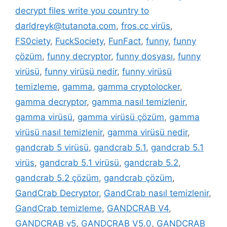
decrypt files write you country to
darldreyk@tutanota.com
,
fros.cc virüs
,
FS0ciety
,
FuckSociety
,
FunFact
,
funny
,
funny
çözüm
,
funny decryptor
,
funny dosyası
,
funny
virüsü
,
funny virüsü nedir
,
funny virüsü
temizleme
,
gamma
,
gamma cryptolocker
,
gamma decryptor
,
gamma nasıl temizlenir
,
gamma virüsü
,
gamma virüsü çözüm
,
gamma
virüsü nasıl temizlenir
,
gamma virüsü nedir
,
gandcrab 5 virüsü
,
gandcrab 5.1
,
gandcrab 5.1
virüs
,
gandcrab 5.1 virüsü
,
gandcrab 5.2
,
gandcrab 5.2 çözüm
,
gandcrab çözüm
,
GandCrab Decryptor
,
GandCrab nasıl temizlenir
,
GandCrab temizleme
,
GANDCRAB V4
,
GANDCRAB v5
,
GANDCRAB V5.0
,
GANDCRAB