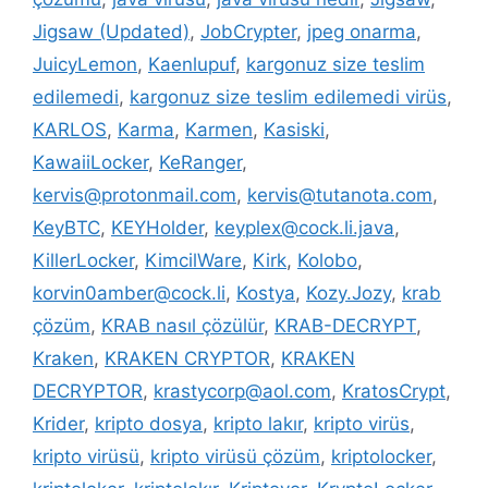
Jigsaw (Updated)
,
JobCrypter
,
jpeg onarma
,
JuicyLemon
,
Kaenlupuf
,
kargonuz size teslim
edilemedi
,
kargonuz size teslim edilemedi virüs
,
KARLOS
,
Karma
,
Karmen
,
Kasiski
,
KawaiiLocker
,
KeRanger
,
kervis@protonmail.com
,
kervis@tutanota.com
,
KeyBTC
,
KEYHolder
,
keyplex@cock.li.java
,
KillerLocker
,
KimcilWare
,
Kirk
,
Kolobo
,
korvin0amber@cock.li
,
Kostya
,
Kozy.Jozy
,
krab
çözüm
,
KRAB nasıl çözülür
,
KRAB-DECRYPT
,
Kraken
,
KRAKEN CRYPTOR
,
KRAKEN
DECRYPTOR
,
krastycorp@aol.com
,
KratosCrypt
,
Krider
,
kripto dosya
,
kripto lakır
,
kripto virüs
,
kripto virüsü
,
kripto virüsü çözüm
,
kriptolocker
,