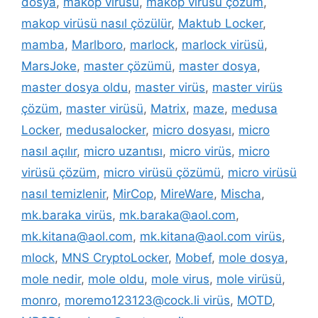
dosya
,
makop virüsü
,
makop virüsü çözüm
,
makop virüsü nasıl çözülür
,
Maktub Locker
,
mamba
,
Marlboro
,
marlock
,
marlock virüsü
,
MarsJoke
,
master çözümü
,
master dosya
,
master dosya oldu
,
master virüs
,
master virüs
çözüm
,
master virüsü
,
Matrix
,
maze
,
medusa
Locker
,
medusalocker
,
micro dosyası
,
micro
nasıl açılır
,
micro uzantısı
,
micro virüs
,
micro
virüsü çözüm
,
micro virüsü çözümü
,
micro virüsü
nasıl temizlenir
,
MirCop
,
MireWare
,
Mischa
,
mk.baraka virüs
,
mk.baraka@aol.com
,
mk.kitana@aol.com
,
mk.kitana@aol.com virüs
,
mlock
,
MNS CryptoLocker
,
Mobef
,
mole dosya
,
mole nedir
,
mole oldu
,
mole virus
,
mole virüsü
,
monro
,
moremo123123@cock.li virüs
,
MOTD
,