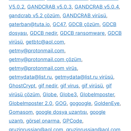
V5.0.2
,
GANDCRAB v5.0.3
,
GANDCRAB v5.0.4
,
gandcrab v5.2 çözüm
,
GANDCRAB virüsü
,
gaterban@tuta.io
,
GC47
,
GDCB çözüm
,
GDCB
dosyası
,
GDCB nedir
,
GDCB ransomware
,
GDCB
virüsü
,
getbtc@aol.com
,
getmy@protonmail.com
,
getmy@protonmail.com çözüm
,
getmy@protonmail.com virüs
,
getmydata@list.ru
,
getmydata@list.ru virüsü
,
GhostCrypt
,
gif nedir
,
gif virus
,
gif virüsü
,
gif
virüsü çözüm
,
Globe
,
Globe3
,
GlobeImposter
,
GlobeImposter 2.0
,
GOG
,
gogoogle
,
GoldenEye
,
Gomasom
,
google dosya uzantısı
,
google
uzantı
,
görsel onarma
,
GPCode
,
gruzinrussian@aol.com
,
gruzinrussian@aol.com