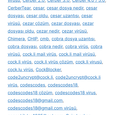
virüsü
,
Cerber 2.0
,
Cerber 3.0
,
Cerber 4.0 / 5.0
,
CerberTear
,
cesar
,
cesar dosya nedir
,
cesar
dosyası
,
cesar oldu
,
cesar uzantısı
,
cesar
virüsü
,
cezar çözüm
,
cezar dosyası
,
cezar
dosyası oldu
,
cezar nedir
,
cezar virüsü
,
Chimera
,
CHIP
,
cmb
,
cobra dosya uzantısı
,
cobra dosyası
,
cobra nedir
,
cobra virüs
,
cobra
virüsü
,
cock.li mail virüs
,
cock.li mail virüsü
,
cock.li virüs
,
cock.li virüs çözüm
,
cock.li virusü
,
cock.lu virüs
,
CockBlocker
,
code2uncrypt@cock.li
,
code2uncrypt@cock.li
virüs
,
codescodes
,
codescodes18
,
codescodes18 çözüm
,
codescodes18 virus
,
codescodes18@gmail.com
,
codescodes18@gmail.com virüsü
,