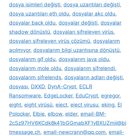
dosya isimleri değişti
,
dosya uzantıları değişti
,
dosya uzantıları eth oldu
,
dosyalar akc oldu
,
dosyalar back oldu
,
dosyalar değişti
,
dosyalar
shadow dönüştü
,
dosyaları şifreleyen virüs
,
dosyaları şifreleyen virüs çözümü
,
dosyalarım
açılmıyor
,
dosyalarım bilgi uzantısına dönüştü
,
dosyalarım gif oldu
,
dosyalarım java oldu
,
dosyalarım mole oldu
,
dosyalarım şifrelendi
,
dosyalarım şifrelendş
,
dosyaların adları değişti
,
dosyası
,
DXXD
,
DynA-Crypt
,
ECLR
Ransomware
,
EdgeLocker
,
EduCrypt
,
egregor
,
eight
,
eight virüsü
,
eject
,
eject virusu
,
eking
,
El
Polocker
,
Elbie
,
elbow
,
elder
,
email-BM-
2cSz97HV6KCdk8k41bGGmabXF1yBXUZmji@bi
tmessage.ch
,
email-newcrann@qq.com
,
email-