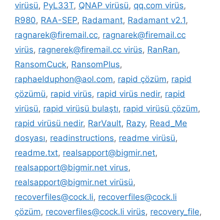
virüsü
,
PyL33T
,
QNAP virüsü
,
qq.com virüs
,
R980
,
RAA-SEP
,
Radamant
,
Radamant v2.1
,
ragnarek@firemail.cc
,
ragnarek@firemail.cc
virüs
,
ragnerek@firemail.cc virüs
,
RanRan
,
RansomCuck
,
RansomPlus
,
raphaelduphon@aol.com
,
rapid çözüm
,
rapid
çözümü
,
rapid virüs
,
rapid virüs nedir
,
rapid
virüsü
,
rapid virüsü bulaştı
,
rapid virüsü çözüm
,
rapid virüsü nedir
,
RarVault
,
Razy
,
Read_Me
dosyası
,
readinstructions
,
readme virüsü
,
readme.txt
,
realsapport@bigmir.net
,
realsapport@bigmir.net virus
,
realsapport@bigmir.net virüsü
,
recoverfiles@cock.li
,
recoverfiles@cock.li
çözüm
,
recoverfiles@cock.li virüs
,
recovery_file
,