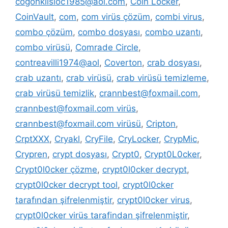
cogonkilsloc1985@aol.com
,
Coin Locker
,
CoinVault
,
com
,
com virüs çözüm
,
combi virus
,
combo çözüm
,
combo dosyası
,
combo uzantı
,
combo virüsü
,
Comrade Circle
,
contreavilli1974@aol
,
Coverton
,
crab dosyası
,
crab uzantı
,
crab virüsü
,
crab virüsü temizleme
,
crab virüsü temizlik
,
crannbest@foxmail.com
,
crannbest@foxmail.com virüs
,
crannbest@foxmail.com virüsü
,
Cripton
,
CrptXXX
,
Cryakl
,
CryFile
,
CryLocker
,
CrypMic
,
Crypren
,
crypt dosyası
,
Crypt0
,
Crypt0L0cker
,
Crypt0l0cker çözme
,
crypt0l0cker decrypt
,
crypt0l0cker decrypt tool
,
crypt0l0cker
tarafından şifrelenmiştir
,
crypt0l0cker virus
,
crypt0l0cker virüs tarafindan şifrelenmiştir
,