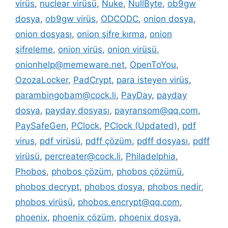
virüs
,
nuclear virüsü
,
Nuke
,
NullByte
,
ob9gw
dosya
,
ob9gw virüs
,
ODCODC
,
onion dosya
,
onion dosyası
,
onion şifre kırma
,
onion
şifreleme
,
onion virüs
,
onion virüsü
,
onionhelp@memeware.net
,
OpenToYou
,
OzozaLocker
,
PadCrypt
,
para isteyen virüs
,
parambingobam@cock.li
,
PayDay
,
payday
dosya
,
payday dosyası
,
payransom@qq.com
,
PaySafeGen
,
PClock
,
PClock (Updated)
,
pdf
virus
,
pdf virüsü
,
pdff çözüm
,
pdff dosyası
,
pdff
virüsü
,
percreater@cock.li
,
Philadelphia
,
Phobos
,
phobos çözüm
,
phobos çözümü
,
phobos decrypt
,
phobos dosya
,
phobos nedir
,
phobos virüsü
,
phobos.encrypt@qq.com
,
phoenix
,
phoenix çözüm
,
phoenix dosya
,