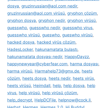
dosya
,
gruzinrussian@aol.com nedir
,
gruzinrussian@aol.com virüsü
,
gryphon çözüm
,
gryphon dosya
,
gryphon nedir
,
gryphon virüsü
,
guesswho
,
guesswho nedir
,
guesswho virus
,
guesswho virüsü
,
gueswho
,
gueswho virüsü
,
hacked dosya
,
hacked virüs çözüm
,
HadesLocker
,
hakunamatata bulaştı
,
hakunamatata dosyası nedir
,
HappyDayzz
,
happynewyear@cyberfear.com
,
harma dosyası
,
harma virüsü
,
Harmahelp73@gmx.de
,
heets
çözüm
,
heets dosya
,
heets nedir
,
heets virüs
,
heets virüsü
,
Heimdall
,
help
,
help dosya
,
help
virus
,
help virüsü
,
help virüsü çözüm
,
help_decrypt
,
HelpDCFile
,
helpnow@cock.li
,
Herbst
,
Hermes
,
Hermes 2.0
,
Hi Buddy!
,