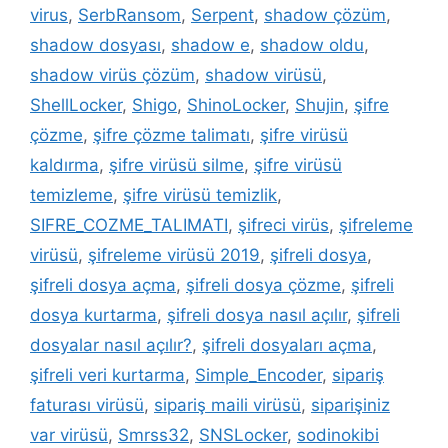
virus
,
SerbRansom
,
Serpent
,
shadow çözüm
,
shadow dosyası
,
shadow e
,
shadow oldu
,
shadow virüs çözüm
,
shadow virüsü
,
ShellLocker
,
Shigo
,
ShinoLocker
,
Shujin
,
şifre
çözme
,
şifre çözme talimatı
,
şifre virüsü
kaldırma
,
şifre virüsü silme
,
şifre virüsü
temizleme
,
şifre virüsü temizlik
,
SIFRE_COZME_TALIMATI
,
şifreci virüs
,
şifreleme
virüsü
,
şifreleme virüsü 2019
,
şifreli dosya
,
şifreli dosya açma
,
şifreli dosya çözme
,
şifreli
dosya kurtarma
,
şifreli dosya nasıl açılır
,
şifreli
dosyalar nasıl açılır?
,
şifreli dosyaları açma
,
şifreli veri kurtarma
,
Simple_Encoder
,
sipariş
faturası virüsü
,
sipariş maili virüsü
,
siparişiniz
var virüsü
,
Smrss32
,
SNSLocker
,
sodinokibi