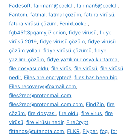
Fadesoft
,
fairman1@cock.li
,
fairman5@cock.li
,
Fantom
,
fatmal
,
fatmal çözüm
,
fatura virüsü
,
fatura virüsü çözüm
,
FenixLocker
,
fgb45ft3pqamyji7.onion
,
fidye virüsü
,
fidye
virüsü 2019
,
fidye virüsü çözüm
,
fidye virüsü
çözüm yolları
,
fidye virüsü çözümü
,
fidye
yazılımı çözüm
,
fidye yazılımı dosya kurtarma
,
file dosyası oldu
,
file virüs
,
file virüsü
,
file virüsü
nedir
,
Files are encrypted!
,
files has been bip
,
Files.recovery@foxmail.com
,
files2rec@protonmail.com
,
files2rec@protonmail.com.com
,
FindZip
,
fire
çözüm
,
fire dosyası
,
fire oldu
,
fire virus
,
fire
virüsü
,
fire virüsü nedir
,
FireCrypt
,
fittanos@tutanota.com
,
FLKR
,
Flyper
,
fog
,
for