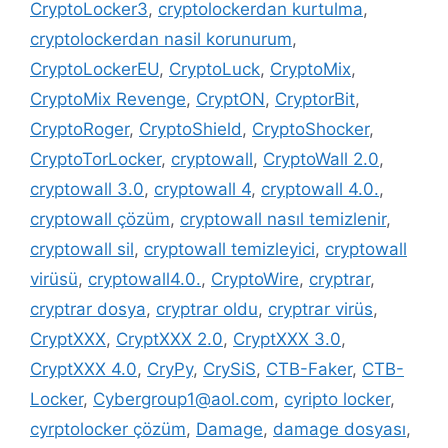
CryptoLocker3
,
cryptolockerdan kurtulma
,
cryptolockerdan nasil korunurum
,
CryptoLockerEU
,
CryptoLuck
,
CryptoMix
,
CryptoMix Revenge
,
CryptON
,
CryptorBit
,
CryptoRoger
,
CryptoShield
,
CryptoShocker
,
CryptoTorLocker
,
cryptowall
,
CryptoWall 2.0
,
cryptowall 3.0
,
cryptowall 4
,
cryptowall 4.0.
,
cryptowall çözüm
,
cryptowall nasıl temizlenir
,
cryptowall sil
,
cryptowall temizleyici
,
cryptowall
virüsü
,
cryptowall4.0.
,
CryptoWire
,
cryptrar
,
cryptrar dosya
,
cryptrar oldu
,
cryptrar virüs
,
CryptXXX
,
CryptXXX 2.0
,
CryptXXX 3.0
,
CryptXXX 4.0
,
CryPy
,
CrySiS
,
CTB-Faker
,
CTB-
Locker
,
Cybergroup1@aol.com
,
cyripto locker
,
cyrptolocker çözüm
,
Damage
,
damage dosyası
,