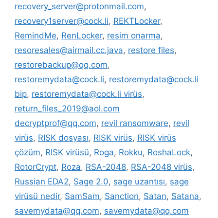
recovery_server@protonmail.com
,
recovery1server@cock.li
,
REKTLocker
,
RemindMe
,
RenLocker
,
resim onarma
,
resoresales@airmail.cc.java
,
restore files
,
restorebackup@qq.com
,
restoremydata@cock.li
,
restoremydata@cock.li
bip
,
restoremydata@cock.li virüs
,
return_files_2019@aol.com
decryptprof@qq.com
,
revil ransomware
,
revil
virüs
,
RISK dosyası
,
RISK virüs
,
RISK virüs
çözüm
,
RISK virüsü
,
Roga
,
Rokku
,
RoshaLock
,
RotorCrypt
,
Roza
,
RSA-2048
,
RSA-2048 virüs
,
Russian EDA2
,
Sage 2.0
,
sage uzantısı
,
sage
virüsü nedir
,
SamSam
,
Sanction
,
Satan
,
Satana
,
savemydata@qq.com
,
savemydata@qq.com