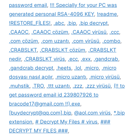
password email
,
!!! Specially for your PC was
generated personal RSA-4096 KEY
,
!readme
,
!RESTORE_FİLES!
,
.abc
,
.bip
,
.bip decrypt
,
.CAAOC
,
.CAAOC çözüm
,
.CAAOC virüsü
,
.ccc
,
.com çözüm
,
.com uzantı
,
.com virüsü
,
.combo
,
.CRABSLKT
,
.CRABSLKT çözüm
,
.CRABSLKT
nedir
,
.CRABSLKT virüs
,
.ecc
,
.exx
,
.gandcrab
,
.gandcrab decrypt
,
.heets
,
.lol
,
.micro
,
.micro
dosyası nasıl açılır
,
.micro uzantı
,
.micro virüsü
,
.muhstik
,
.TRO
,
.ttt uzantı
,
.zzz
,
.zzz virüsü
,
(!! to
get password email id 239807926 to
bracode17@gmail.com !!).exe
,
[buydecrypt@qq.com].bip
,
@aol.com virüs
,
*.bip
extension
,
# Decrypt My Files # virus
,
###
DECRYPT MY FILES ###
,