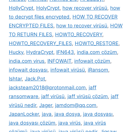
HollyCrypt
,
HolyCrypt
,
how recover virüsü
,
how
to decrypt files encrypted
,
HOW TO RECOVER
ENCRYPTED FILES
,
how to recover virüsü
,
HOW
TO RETURN FILES
,
HOWTO_RECOVERY
,
HOWTO_RECOVERY_FILES
,
HOWTO_RESTORE
,
Hucky
,
HydraCrypt
,
IFN643
,
india.com çözüm
,
india.com virus
,
INFOWAIT
,
infowait çözüm
,
infowait dosyası
,
infowait virüsü
,
iRansom
,
Ishtar
,
Jack.Pot
,
jacksteam2018@protonmail.com
,
jaff
ransomware
,
jaff virüsü
,
jaff virüsü çözüm
,
jaff
virüsü nedir
,
Jager
,
jamdom@qq.com
,
JapanLocker
,
java
,
java dosya
,
java dosyası
,
java dosyası çözüm
,
java virüs
,
java virüs
çözümü
,
java virüsü
,
java virüsü nedir
,
Jigsaw
,