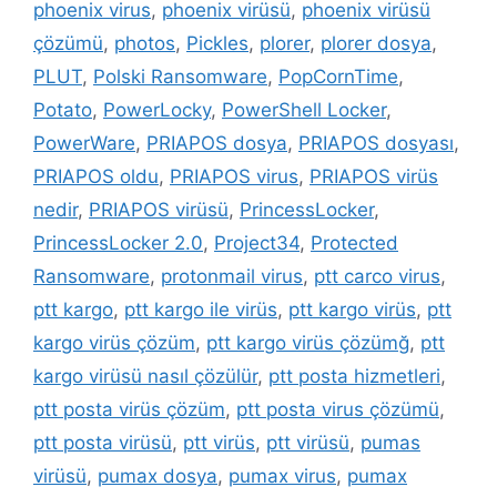
phoenix virus
,
phoenix virüsü
,
phoenix virüsü
çözümü
,
photos
,
Pickles
,
plorer
,
plorer dosya
,
PLUT
,
Polski Ransomware
,
PopCornTime
,
Potato
,
PowerLocky
,
PowerShell Locker
,
PowerWare
,
PRIAPOS dosya
,
PRIAPOS dosyası
,
PRIAPOS oldu
,
PRIAPOS virus
,
PRIAPOS virüs
nedir
,
PRIAPOS virüsü
,
PrincessLocker
,
PrincessLocker 2.0
,
Project34
,
Protected
Ransomware
,
protonmail virus
,
ptt carco virus
,
ptt kargo
,
ptt kargo ile virüs
,
ptt kargo virüs
,
ptt
kargo virüs çözüm
,
ptt kargo virüs çözümğ
,
ptt
kargo virüsü nasıl çözülür
,
ptt posta hizmetleri
,
ptt posta virüs çözüm
,
ptt posta virus çözümü
,
ptt posta virüsü
,
ptt virüs
,
ptt virüsü
,
pumas
virüsü
,
pumax dosya
,
pumax virus
,
pumax