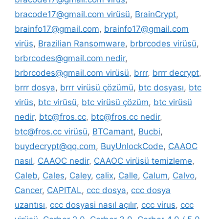
bracode17@gmail.com virüsü
,
BrainCrypt
,
brainfo17@gmail.com
,
brainfo17@gmail.com
virüs
,
Brazilian Ransomware
,
brbrcodes virüsü
,
brbrcodes@gmail.com nedir
,
brbrcodes@gmail.com virüsü
,
brrr
,
brrr decrypt
,
brrr dosya
,
brrr virüsü çözümü
,
btc dosyası
,
btc
virüs
,
btc virüsü
,
btc virüsü çözüm
,
btc virüsü
nedir
,
btc@fros.cc
,
btc@fros.cc nedir
,
btc@fros.cc virüsü
,
BTCamant
,
Bucbi
,
buydecrypt@qq.com
,
BuyUnlockCode
,
CAAOC
nasıl
,
CAAOC nedir
,
CAAOC virüsü temizleme
,
Caleb
,
Cales
,
Caley
,
calix
,
Calle
,
Calum
,
Calvo
,
Cancer
,
CAPITAL
,
ccc dosya
,
ccc dosya
uzantısı
,
ccc dosyasi nasıl açılır
,
ccc virus
,
ccc