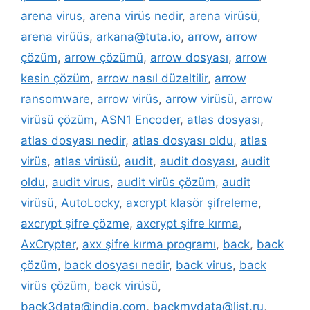
arena virus
,
arena virüs nedir
,
arena virüsü
,
arena virüüs
,
arkana@tuta.io
,
arrow
,
arrow
çözüm
,
arrow çözümü
,
arrow dosyası
,
arrow
kesin çözüm
,
arrow nasıl düzeltilir
,
arrow
ransomware
,
arrow virüs
,
arrow virüsü
,
arrow
virüsü çözüm
,
ASN1 Encoder
,
atlas dosyası
,
atlas dosyası nedir
,
atlas dosyası oldu
,
atlas
virüs
,
atlas virüsü
,
audit
,
audit dosyası
,
audit
oldu
,
audit virus
,
audit virüs çözüm
,
audit
virüsü
,
AutoLocky
,
axcrypt klasör şifreleme
,
axcrypt şifre çözme
,
axcrypt şifre kırma
,
AxCrypter
,
axx şifre kırma programı
,
back
,
back
çözüm
,
back dosyası nedir
,
back virus
,
back
virüs çözüm
,
back virüsü
,
back3data@india.com
,
backmydata@list.ru
,