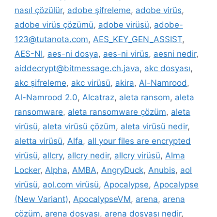
nasıl çözülür
,
adobe şifreleme
,
adobe virüs
,
adobe virüs çözümü
,
adobe virüsü
,
adobe-
123@tutanota.com
,
AES_KEY_GEN_ASSIST
,
AES-NI
,
aes-ni dosya
,
aes-ni virüs
,
aesni nedir
,
aiddecrypt@bitmessage.ch.java
,
akc dosyası
,
akc şifreleme
,
akc virüsü
,
akira
,
Al-Namrood
,
Al-Namrood 2.0
,
Alcatraz
,
aleta ransom
,
aleta
ransomware
,
aleta ransomware çözüm
,
aleta
virüsü
,
aleta virüsü çözüm
,
aleta virüsü nedir
,
aletta virüsü
,
Alfa
,
all your files are encrypted
virüsü
,
allcry
,
allcry nedir
,
allcry virüsü
,
Alma
Locker
,
Alpha
,
AMBA
,
AngryDuck
,
Anubis
,
aol
virüsü
,
aol.com virüsü
,
Apocalypse
,
Apocalypse
(New Variant)
,
ApocalypseVM
,
arena
,
arena
çözüm
,
arena dosyası
,
arena dosyası nedir
,