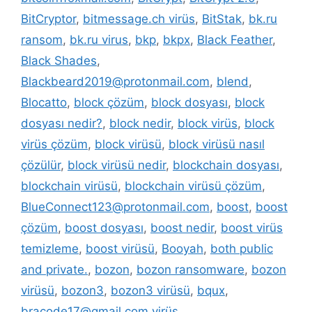
BitCryptor
,
bitmessage.ch virüs
,
BitStak
,
bk.ru
ransom
,
bk.ru virus
,
bkp
,
bkpx
,
Black Feather
,
Black Shades
,
Blackbeard2019@protonmail.com
,
blend
,
Blocatto
,
block çözüm
,
block dosyası
,
block
dosyası nedir?
,
block nedir
,
block virüs
,
block
virüs çözüm
,
block virüsü
,
block virüsü nasıl
çözülür
,
block virüsü nedir
,
blockchain dosyası
,
blockchain virüsü
,
blockchain virüsü çözüm
,
BlueConnect123@protonmail.com
,
boost
,
boost
çözüm
,
boost dosyası
,
boost nedir
,
boost virüs
temizleme
,
boost virüsü
,
Booyah
,
both public
and private.
,
bozon
,
bozon ransomware
,
bozon
virüsü
,
bozon3
,
bozon3 virüsü
,
bqux
,
bracode17@gmail.com virüs
,