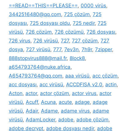
==READ==THIS==PLEASE==
,
0000 virüs
,
3442516480@qq.com
,
725 çözüm
,
725
dosyası
,
725 dosyası oldu
,
725 nedir
,
725
virüsü
,
726 çözüm
,
726 çözümü
,
726 dosyası
,
726 virus
,
726 virüsü
,
727
,
727 çözüm
,
727
dosya
,
727 virüsü
,
777
,
7ev3n
,
7h9r
,
7zipper
,
888stopvirus888@mail.fr
,
8lock8
,
a654793764@nuke.africa
,
A654793764@qq.com
,
aaa virüsü
,
acc çözüm
,
acc dosyası
,
acc virüsü
,
ACCDFISA v2.0
,
actin
,
Acton
,
actor
,
actor çözüm
,
actor virus
,
actor
virüsü
,
Acuff
,
Acuna
,
acute
,
adage
,
adage
virüsü
,
Adair
,
Adame
,
adame virus
,
adame
virüsü
,
AdamLocker
,
adobe
,
adobe çözüm
,
adobe decrypt
,
adobe dosyası nedir
,
adobe