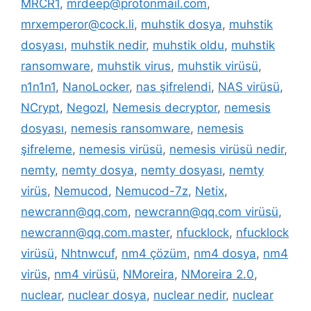
MRCR1
,
mrdeep@protonmail.com
,
mrxemperor@cock.li
,
muhstik dosya
,
muhstik
dosyası
,
muhstik nedir
,
muhstik oldu
,
muhstik
ransomware
,
muhstik virus
,
muhstik virüsü
,
n1n1n1
,
NanoLocker
,
nas şifrelendi
,
NAS virüsü
,
NCrypt
,
NegozI
,
Nemesis decryptor
,
nemesis
dosyası
,
nemesis ransomware
,
nemesis
şifreleme
,
nemesis virüsü
,
nemesis virüsü nedir
,
nemty
,
nemty dosya
,
nemty dosyası
,
nemty
virüs
,
Nemucod
,
Nemucod-7z
,
Netix
,
newcrann@qq.com
,
newcrann@qq.com virüsü
,
newcrann@qq.com.master
,
nfucklock
,
nfucklock
virüsü
,
Nhtnwcuf
,
nm4 çözüm
,
nm4 dosya
,
nm4
virüs
,
nm4 virüsü
,
NMoreira
,
NMoreira 2.0
,
nuclear
,
nuclear dosya
,
nuclear nedir
,
nuclear