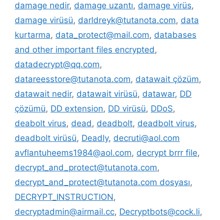
damage nedir
,
damage uzantı
,
damage virüs
,
damage virüsü
,
darldreyk@tutanota.com
,
data
kurtarma
,
data_protect@mail.com
,
databases
and other important files encrypted
,
datadecrypt@qq.com
,
datareesstore@tutanota.com
,
datawait çözüm
,
datawait nedir
,
datawait virüsü
,
datawar
,
DD
çözümü
,
DD extension
,
DD virüsü
,
DDoS
,
deabolt virus
,
dead
,
deadbolt
,
deadbolt virus
,
deadbolt virüsü
,
Deadly
,
decruti@aol.com
avflantuheems1984@aol.com
,
decrypt brrr file
,
decrypt_and_protect@tutanota.com
,
decrypt_and_protect@tutanota.com dosyası
,
DECRYPT_INSTRUCTION
,
decryptadmin@airmail.cc
,
Decryptbots@cock.li
,