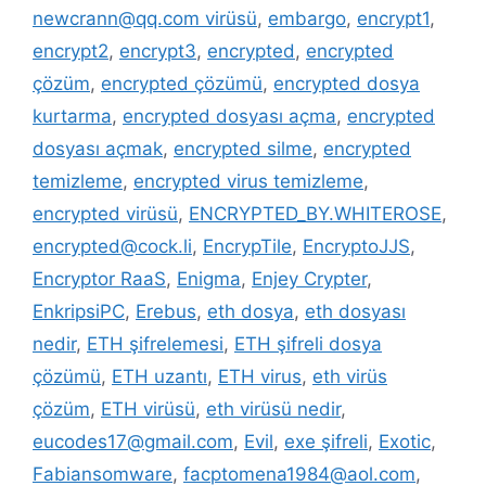
newcrann@qq.com virüsü
,
embargo
,
encrypt1
,
encrypt2
,
encrypt3
,
encrypted
,
encrypted
çözüm
,
encrypted çözümü
,
encrypted dosya
kurtarma
,
encrypted dosyası açma
,
encrypted
dosyası açmak
,
encrypted silme
,
encrypted
temizleme
,
encrypted virus temizleme
,
encrypted virüsü
,
ENCRYPTED_BY.WHITEROSE
,
encrypted@cock.li
,
EncrypTile
,
EncryptoJJS
,
Encryptor RaaS
,
Enigma
,
Enjey Crypter
,
EnkripsiPC
,
Erebus
,
eth dosya
,
eth dosyası
nedir
,
ETH şifrelemesi
,
ETH şifreli dosya
çözümü
,
ETH uzantı
,
ETH virus
,
eth virüs
çözüm
,
ETH virüsü
,
eth virüsü nedir
,
eucodes17@gmail.com
,
Evil
,
exe şifreli
,
Exotic
,
Fabiansomware
,
facptomena1984@aol.com
,