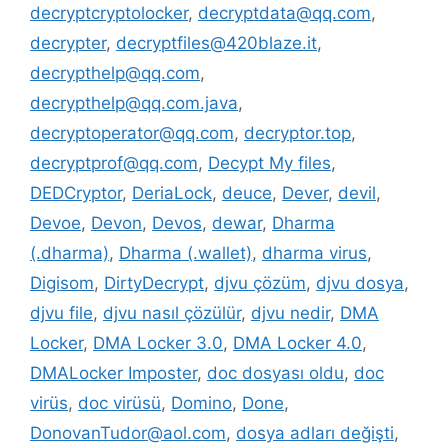
decryptcryptolocker
,
decryptdata@qq.com
,
decrypter
,
decryptfiles@420blaze.it
,
decrypthelp@qq.com
,
decrypthelp@qq.com.java
,
decryptoperator@qq.com
,
decryptor.top
,
decryptprof@qq.com
,
Decypt My files
,
DEDCryptor
,
DeriaLock
,
deuce
,
Dever
,
devil
,
Devoe
,
Devon
,
Devos
,
dewar
,
Dharma
(.dharma)
,
Dharma (.wallet)
,
dharma virus
,
Digisom
,
DirtyDecrypt
,
djvu çözüm
,
djvu dosya
,
djvu file
,
djvu nasıl çözülür
,
djvu nedir
,
DMA
Locker
,
DMA Locker 3.0
,
DMA Locker 4.0
,
DMALocker Imposter
,
doc dosyası oldu
,
doc
virüs
,
doc virüsü
,
Domino
,
Done
,
DonovanTudor@aol.com
,
dosya adları değişti
,