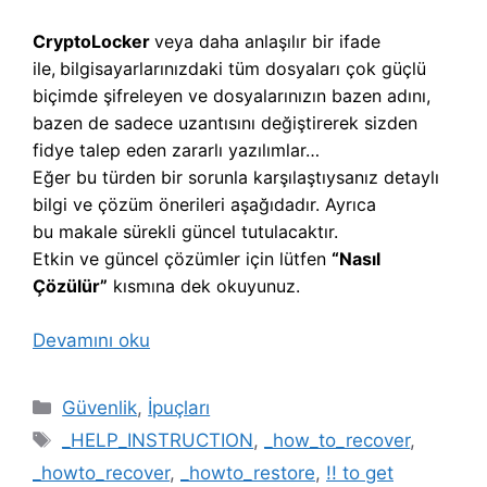
CryptoLocker
veya daha anlaşılır bir ifade
ile,
b
ilgisayarlarınızdaki tüm dosyaları çok güçlü
biçimde şifreleyen ve dosyalarınızın bazen adını,
bazen de sadece uzantısını değiştirerek sizden
fidye talep eden zararlı yazılımlar…
Eğer bu türden bir sorunla karşılaştıysanız detaylı
bilgi ve çözüm önerileri aşağıdadır. Ayrıca
bu makale sürekli güncel tutulacaktır.
Etkin ve güncel çözümler için lütfen
“Nasıl
Çözülür”
kısmına dek okuyunuz.
Devamını oku
Kategoriler
Güvenlik
,
İpuçları
Etiketler
_HELP_INSTRUCTION
,
_how_to_recover
,
_howto_recover
,
_howto_restore
,
!! to get