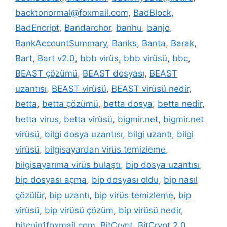
backtonormal@foxmail.com
,
BadBlock
,
BadEncript
,
Bandarchor
,
banhu
,
banjo
,
BankAccountSummary
,
Banks
,
Banta
,
Barak
,
Bart
,
Bart v2.0
,
bbb virüs
,
bbb virüsü
,
bbc
,
BEAST çözümü
,
BEAST dosyası
,
BEAST
uzantısı
,
BEAST virüsü
,
BEAST virüsü nedir
,
betta
,
betta çözümü
,
betta dosya
,
betta nedir
,
betta virus
,
betta virüsü
,
bigmir.net
,
bigmir.net
virüsü
,
bilgi dosya uzantısı
,
bilgi uzantı
,
bilgi
virüsü
,
bilgisayardan virüs temizleme
,
bilgisayarıma virüs bulaştı
,
bip dosya uzantısı
,
bip dosyası açma
,
bip dosyası oldu
,
bip nasıl
çözülür
,
bip uzantı
,
bip virüs temizleme
,
bip
virüsü
,
bip virüsü çözüm
,
bip virüsü nedir
,
bitcoin1foxmail.com
,
BitCrypt
,
BitCrypt 2.0
,