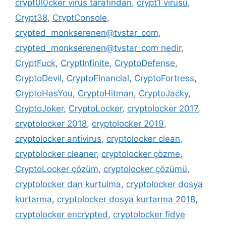
crypt0l0cker virüs tarafından
,
crypt1 virüsü
,
Crypt38
,
CryptConsole
,
crypted_monkserenen@tvstar_com
,
crypted_monkserenen@tvstar_com nedir
,
CryptFuck
,
CryptInfinite
,
CryptoDefense
,
CryptoDevil
,
CryptoFinancial
,
CryptoFortress
,
CryptoHasYou
,
CryptoHitman
,
CryptoJacky
,
CryptoJoker
,
CryptoLocker
,
cryptolocker 2017
,
cryptolocker 2018
,
cryptolocker 2019
,
cryptolocker antivirus
,
cryptolocker clean
,
cryptolocker cleaner
,
cryptolocker çözme
,
CryptoLocker çözüm
,
cryptolocker çözümü
,
cryptolocker dan kurtulma
,
cryptolocker dosya
kurtarma
,
cryptolocker dosya kurtarma 2018
,
cryptolocker encrypted
,
cryptolocker fidye