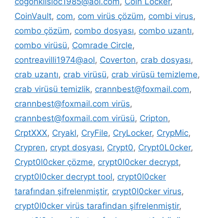
cogonkilsloc1985@aol.com
,
Coin Locker
,
CoinVault
,
com
,
com virüs çözüm
,
combi virus
,
combo çözüm
,
combo dosyası
,
combo uzantı
,
combo virüsü
,
Comrade Circle
,
contreavilli1974@aol
,
Coverton
,
crab dosyası
,
crab uzantı
,
crab virüsü
,
crab virüsü temizleme
,
crab virüsü temizlik
,
crannbest@foxmail.com
,
crannbest@foxmail.com virüs
,
crannbest@foxmail.com virüsü
,
Cripton
,
CrptXXX
,
Cryakl
,
CryFile
,
CryLocker
,
CrypMic
,
Crypren
,
crypt dosyası
,
Crypt0
,
Crypt0L0cker
,
Crypt0l0cker çözme
,
crypt0l0cker decrypt
,
crypt0l0cker decrypt tool
,
crypt0l0cker
tarafından şifrelenmiştir
,
crypt0l0cker virus
,
crypt0l0cker virüs tarafindan şifrelenmiştir
,