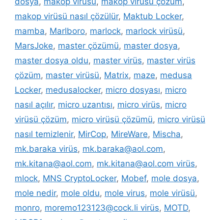
dosya
,
makop virüsü
,
makop virüsü çözüm
,
makop virüsü nasıl çözülür
,
Maktub Locker
,
mamba
,
Marlboro
,
marlock
,
marlock virüsü
,
MarsJoke
,
master çözümü
,
master dosya
,
master dosya oldu
,
master virüs
,
master virüs
çözüm
,
master virüsü
,
Matrix
,
maze
,
medusa
Locker
,
medusalocker
,
micro dosyası
,
micro
nasıl açılır
,
micro uzantısı
,
micro virüs
,
micro
virüsü çözüm
,
micro virüsü çözümü
,
micro virüsü
nasıl temizlenir
,
MirCop
,
MireWare
,
Mischa
,
mk.baraka virüs
,
mk.baraka@aol.com
,
mk.kitana@aol.com
,
mk.kitana@aol.com virüs
,
mlock
,
MNS CryptoLocker
,
Mobef
,
mole dosya
,
mole nedir
,
mole oldu
,
mole virus
,
mole virüsü
,
monro
,
moremo123123@cock.li virüs
,
MOTD
,