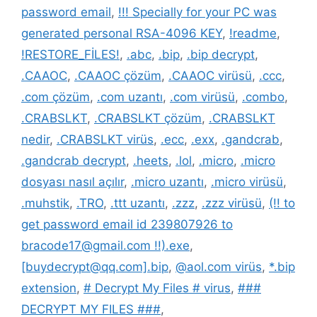
password email
,
!!! Specially for your PC was
generated personal RSA-4096 KEY
,
!readme
,
!RESTORE_FİLES!
,
.abc
,
.bip
,
.bip decrypt
,
.CAAOC
,
.CAAOC çözüm
,
.CAAOC virüsü
,
.ccc
,
.com çözüm
,
.com uzantı
,
.com virüsü
,
.combo
,
.CRABSLKT
,
.CRABSLKT çözüm
,
.CRABSLKT
nedir
,
.CRABSLKT virüs
,
.ecc
,
.exx
,
.gandcrab
,
.gandcrab decrypt
,
.heets
,
.lol
,
.micro
,
.micro
dosyası nasıl açılır
,
.micro uzantı
,
.micro virüsü
,
.muhstik
,
.TRO
,
.ttt uzantı
,
.zzz
,
.zzz virüsü
,
(!! to
get password email id 239807926 to
bracode17@gmail.com !!).exe
,
[buydecrypt@qq.com].bip
,
@aol.com virüs
,
*.bip
extension
,
# Decrypt My Files # virus
,
###
DECRYPT MY FILES ###
,