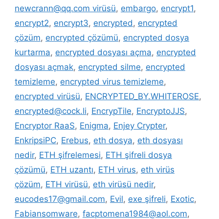
newcrann@qq.com virüsü
,
embargo
,
encrypt1
,
encrypt2
,
encrypt3
,
encrypted
,
encrypted
çözüm
,
encrypted çözümü
,
encrypted dosya
kurtarma
,
encrypted dosyası açma
,
encrypted
dosyası açmak
,
encrypted silme
,
encrypted
temizleme
,
encrypted virus temizleme
,
encrypted virüsü
,
ENCRYPTED_BY.WHITEROSE
,
encrypted@cock.li
,
EncrypTile
,
EncryptoJJS
,
Encryptor RaaS
,
Enigma
,
Enjey Crypter
,
EnkripsiPC
,
Erebus
,
eth dosya
,
eth dosyası
nedir
,
ETH şifrelemesi
,
ETH şifreli dosya
çözümü
,
ETH uzantı
,
ETH virus
,
eth virüs
çözüm
,
ETH virüsü
,
eth virüsü nedir
,
eucodes17@gmail.com
,
Evil
,
exe şifreli
,
Exotic
,
Fabiansomware
,
facptomena1984@aol.com
,