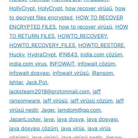
HollyCrypt
,
HolyCrypt
,
how recover virüsü
,
how
to decrypt files encrypted
,
HOW TO RECOVER
ENCRYPTED FILES
,
how to recover virüsü
,
HOW
TO RETURN FILES
,
HOWTO_RECOVERY
,
HOWTO_RECOVERY_FILES
,
HOWTO_RESTORE
,
Hucky
,
HydraCrypt
,
IFN643
,
india.com çözüm
,
india.com virus
,
INFOWAIT
,
infowait çözüm
,
infowait dosyası
,
infowait virüsü
,
iRansom
,
Ishtar
,
Jack.Pot
,
jacksteam2018@protonmail.com
,
jaff
ransomware
,
jaff virüsü
,
jaff virüsü çözüm
,
jaff
virüsü nedir
,
Jager
,
jamdom@qq.com
,
JapanLocker
,
java
,
java dosya
,
java dosyası
,
java dosyası çözüm
,
java virüs
,
java virüs
çözümü
,
java virüsü
,
java virüsü nedir
,
Jigsaw
,