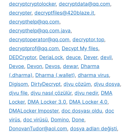
decryptcryptolocker
,
decryptdata@qq.com
,
decrypter
,
decryptfiles@420blaze.it
,
decrypthelp@qq.com
,
decrypthelp@qq.com.java
,
decryptoperator@qq.com
,
decryptor.top
,
decryptprof@qq.com
,
Decypt My files
,
DEDCryptor
,
DeriaLock
,
deuce
,
Dever
,
devil
,
Devoe
,
Devon
,
Devos
,
dewar
,
Dharma
(.dharma)
,
Dharma (.wallet)
,
dharma virus
,
Digisom
,
DirtyDecrypt
,
djvu çözüm
,
djvu dosya
,
djvu file
,
djvu nasıl çözülür
,
djvu nedir
,
DMA
Locker
,
DMA Locker 3.0
,
DMA Locker 4.0
,
DMALocker Imposter
,
doc dosyası oldu
,
doc
virüs
,
doc virüsü
,
Domino
,
Done
,
DonovanTudor@aol.com
,
dosya adları değişti
,