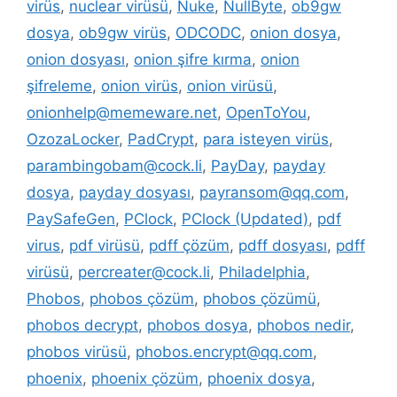
virüs
,
nuclear virüsü
,
Nuke
,
NullByte
,
ob9gw
dosya
,
ob9gw virüs
,
ODCODC
,
onion dosya
,
onion dosyası
,
onion şifre kırma
,
onion
şifreleme
,
onion virüs
,
onion virüsü
,
onionhelp@memeware.net
,
OpenToYou
,
OzozaLocker
,
PadCrypt
,
para isteyen virüs
,
parambingobam@cock.li
,
PayDay
,
payday
dosya
,
payday dosyası
,
payransom@qq.com
,
PaySafeGen
,
PClock
,
PClock (Updated)
,
pdf
virus
,
pdf virüsü
,
pdff çözüm
,
pdff dosyası
,
pdff
virüsü
,
percreater@cock.li
,
Philadelphia
,
Phobos
,
phobos çözüm
,
phobos çözümü
,
phobos decrypt
,
phobos dosya
,
phobos nedir
,
phobos virüsü
,
phobos.encrypt@qq.com
,
phoenix
,
phoenix çözüm
,
phoenix dosya
,