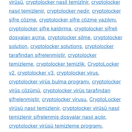
virüsü
,
cryptolocker nasil temizlnir
,
cryptolocker
nasıl temizlenir
,
cryptolocker nedir
,
cryptolocker
şifre çözme
,
cryptolocker şifre çözme yazılımı
,
cryptolocker şifre kaldırma
,
cryptolocker şifreli
dosyaları açma
,
cryptolocker silme
,
cryptolocker
solution
,
cryptolocker solutions
,
cryptolocker
tarafindan şifrelenmiştir
,
cryptolocker
temizleme
,
cryptolocker temizlik
,
CryptoLocker
v2
,
cryptolocker v3
,
cryptolocker virus
,
cryptolocker virüs bulma programı
,
cryptolocker
virüs çözümü
,
cryptolocker virüs tarafından
şifrelenmiştir
,
cryptolocker virusu
,
CryptoLocker
virüsü nasıl temizlenir
,
cryptolocker virüsü nasıl
temizlenir şifrelenmiş dosyalar nasıl açılır
,
cryptolocker virüsü temizleme programı
,