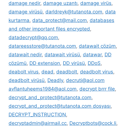
damage nedir
,
damage uzantı
,
damage virüs
,
damage virüsü
,
darldreyk@tutanota.com
,
data
kurtarma
,
data_protect@mail.com
,
databases
and other important files encrypted
,
datadecrypt@qq.com
,
datareesstore@tutanota.com
,
datawait çözüm
,
datawait nedir
,
datawait virüsü
,
datawar
,
DD
çözümü
,
DD extension
,
DD virüsü
,
DDoS
,
deabolt virus
,
dead
,
deadbolt
,
deadbolt virus
,
deadbolt virüsü
,
Deadly
,
decruti@aol.com
avflantuheems1984@aol.com
,
decrypt brrr file
,
decrypt_and_protect@tutanota.com
,
decrypt_and_protect@tutanota.com dosyası
,
DECRYPT_INSTRUCTION
,
decryptadmin@airmail.cc
,
Decryptbots@cock.li
,