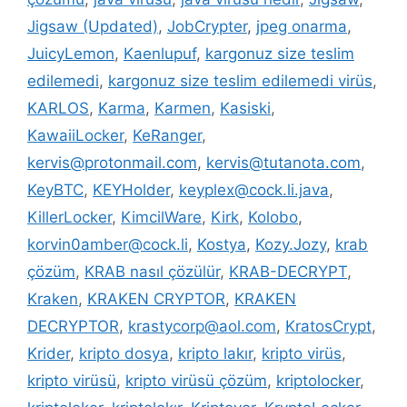
Jigsaw (Updated)
,
JobCrypter
,
jpeg onarma
,
JuicyLemon
,
Kaenlupuf
,
kargonuz size teslim
edilemedi
,
kargonuz size teslim edilemedi virüs
,
KARLOS
,
Karma
,
Karmen
,
Kasiski
,
KawaiiLocker
,
KeRanger
,
kervis@protonmail.com
,
kervis@tutanota.com
,
KeyBTC
,
KEYHolder
,
keyplex@cock.li.java
,
KillerLocker
,
KimcilWare
,
Kirk
,
Kolobo
,
korvin0amber@cock.li
,
Kostya
,
Kozy.Jozy
,
krab
çözüm
,
KRAB nasıl çözülür
,
KRAB-DECRYPT
,
Kraken
,
KRAKEN CRYPTOR
,
KRAKEN
DECRYPTOR
,
krastycorp@aol.com
,
KratosCrypt
,
Krider
,
kripto dosya
,
kripto lakır
,
kripto virüs
,
kripto virüsü
,
kripto virüsü çözüm
,
kriptolocker
,