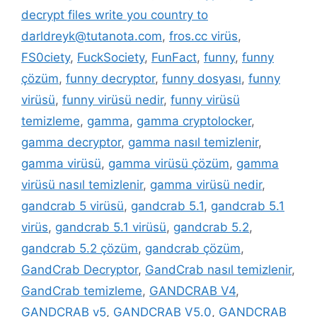
decrypt files write you country to
darldreyk@tutanota.com
,
fros.cc virüs
,
FS0ciety
,
FuckSociety
,
FunFact
,
funny
,
funny
çözüm
,
funny decryptor
,
funny dosyası
,
funny
virüsü
,
funny virüsü nedir
,
funny virüsü
temizleme
,
gamma
,
gamma cryptolocker
,
gamma decryptor
,
gamma nasıl temizlenir
,
gamma virüsü
,
gamma virüsü çözüm
,
gamma
virüsü nasıl temizlenir
,
gamma virüsü nedir
,
gandcrab 5 virüsü
,
gandcrab 5.1
,
gandcrab 5.1
virüs
,
gandcrab 5.1 virüsü
,
gandcrab 5.2
,
gandcrab 5.2 çözüm
,
gandcrab çözüm
,
GandCrab Decryptor
,
GandCrab nasıl temizlenir
,
GandCrab temizleme
,
GANDCRAB V4
,
GANDCRAB v5
,
GANDCRAB V5.0
,
GANDCRAB