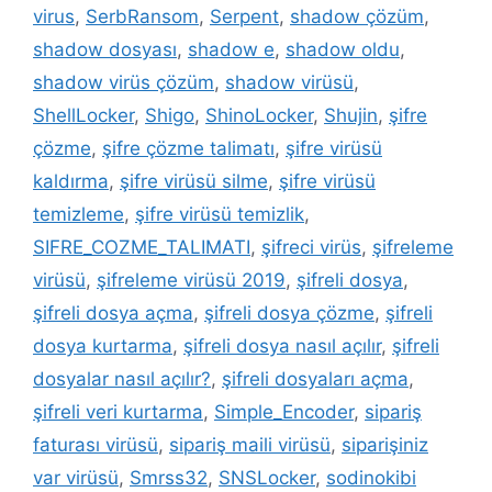
virus
,
SerbRansom
,
Serpent
,
shadow çözüm
,
shadow dosyası
,
shadow e
,
shadow oldu
,
shadow virüs çözüm
,
shadow virüsü
,
ShellLocker
,
Shigo
,
ShinoLocker
,
Shujin
,
şifre
çözme
,
şifre çözme talimatı
,
şifre virüsü
kaldırma
,
şifre virüsü silme
,
şifre virüsü
temizleme
,
şifre virüsü temizlik
,
SIFRE_COZME_TALIMATI
,
şifreci virüs
,
şifreleme
virüsü
,
şifreleme virüsü 2019
,
şifreli dosya
,
şifreli dosya açma
,
şifreli dosya çözme
,
şifreli
dosya kurtarma
,
şifreli dosya nasıl açılır
,
şifreli
dosyalar nasıl açılır?
,
şifreli dosyaları açma
,
şifreli veri kurtarma
,
Simple_Encoder
,
sipariş
faturası virüsü
,
sipariş maili virüsü
,
siparişiniz
var virüsü
,
Smrss32
,
SNSLocker
,
sodinokibi