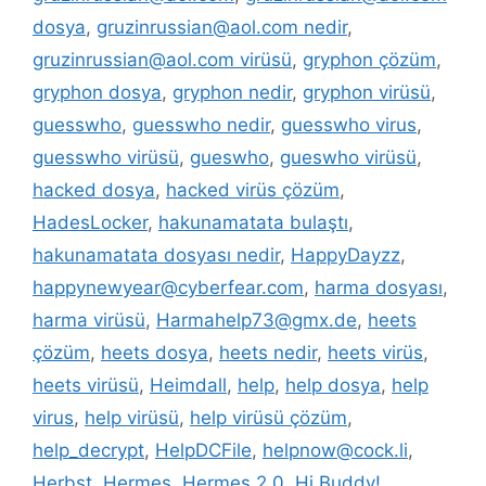
dosya
,
gruzinrussian@aol.com nedir
,
gruzinrussian@aol.com virüsü
,
gryphon çözüm
,
gryphon dosya
,
gryphon nedir
,
gryphon virüsü
,
guesswho
,
guesswho nedir
,
guesswho virus
,
guesswho virüsü
,
gueswho
,
gueswho virüsü
,
hacked dosya
,
hacked virüs çözüm
,
HadesLocker
,
hakunamatata bulaştı
,
hakunamatata dosyası nedir
,
HappyDayzz
,
happynewyear@cyberfear.com
,
harma dosyası
,
harma virüsü
,
Harmahelp73@gmx.de
,
heets
çözüm
,
heets dosya
,
heets nedir
,
heets virüs
,
heets virüsü
,
Heimdall
,
help
,
help dosya
,
help
virus
,
help virüsü
,
help virüsü çözüm
,
help_decrypt
,
HelpDCFile
,
helpnow@cock.li
,
Herbst
,
Hermes
,
Hermes 2.0
,
Hi Buddy!
,