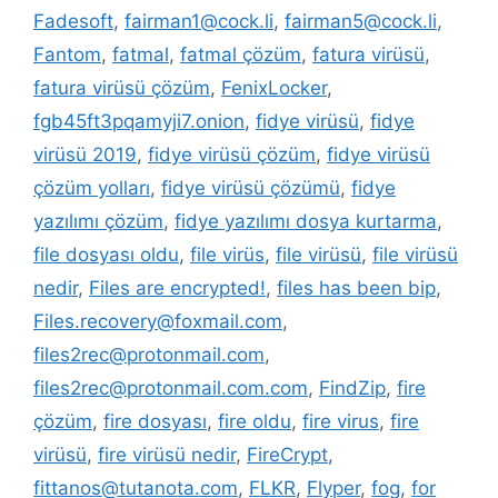
Fadesoft
,
fairman1@cock.li
,
fairman5@cock.li
,
Fantom
,
fatmal
,
fatmal çözüm
,
fatura virüsü
,
fatura virüsü çözüm
,
FenixLocker
,
fgb45ft3pqamyji7.onion
,
fidye virüsü
,
fidye
virüsü 2019
,
fidye virüsü çözüm
,
fidye virüsü
çözüm yolları
,
fidye virüsü çözümü
,
fidye
yazılımı çözüm
,
fidye yazılımı dosya kurtarma
,
file dosyası oldu
,
file virüs
,
file virüsü
,
file virüsü
nedir
,
Files are encrypted!
,
files has been bip
,
Files.recovery@foxmail.com
,
files2rec@protonmail.com
,
files2rec@protonmail.com.com
,
FindZip
,
fire
çözüm
,
fire dosyası
,
fire oldu
,
fire virus
,
fire
virüsü
,
fire virüsü nedir
,
FireCrypt
,
fittanos@tutanota.com
,
FLKR
,
Flyper
,
fog
,
for