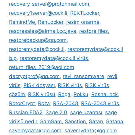
recovery_server@protonmail.com
,
recovery1server@cock.li
,
REKTLocker
,
RemindMe
,
RenLocker
,
resim onarma
,
resoresales@airmail.cc.java
,
restore files
,
restorebackup@qq.com
,
restoremydata@cock.li
,
restoremydata@cock.li
bip
,
restoremydata@cock.li virüs
,
return_files_2019@aol.com
decryptprof@qq.com
,
revil ransomware
,
revil
virüs
,
RISK dosyası
,
RISK virüs
,
RISK virüs
çözüm
,
RISK virüsü
,
Roga
,
Rokku
,
RoshaLock
,
RotorCrypt
,
Roza
,
RSA-2048
,
RSA-2048 virüs
,
Russian EDA2
,
Sage 2.0
,
sage uzantısı
,
sage
virüsü nedir
,
SamSam
,
Sanction
,
Satan
,
Satana
,
savemydata@qq.com
,
savemydata@qq.com