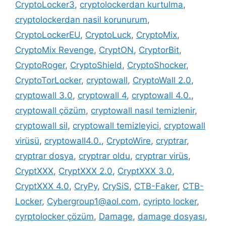
CryptoLocker3
,
cryptolockerdan kurtulma
,
cryptolockerdan nasil korunurum
,
CryptoLockerEU
,
CryptoLuck
,
CryptoMix
,
CryptoMix Revenge
,
CryptON
,
CryptorBit
,
CryptoRoger
,
CryptoShield
,
CryptoShocker
,
CryptoTorLocker
,
cryptowall
,
CryptoWall 2.0
,
cryptowall 3.0
,
cryptowall 4
,
cryptowall 4.0.
,
cryptowall çözüm
,
cryptowall nasıl temizlenir
,
cryptowall sil
,
cryptowall temizleyici
,
cryptowall
virüsü
,
cryptowall4.0.
,
CryptoWire
,
cryptrar
,
cryptrar dosya
,
cryptrar oldu
,
cryptrar virüs
,
CryptXXX
,
CryptXXX 2.0
,
CryptXXX 3.0
,
CryptXXX 4.0
,
CryPy
,
CrySiS
,
CTB-Faker
,
CTB-
Locker
,
Cybergroup1@aol.com
,
cyripto locker
,
cyrptolocker çözüm
,
Damage
,
damage dosyası
,