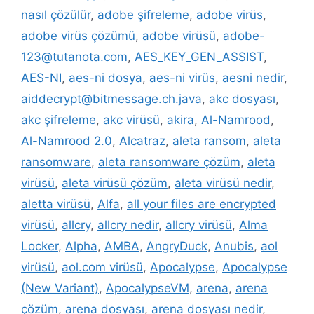
nasıl çözülür
,
adobe şifreleme
,
adobe virüs
,
adobe virüs çözümü
,
adobe virüsü
,
adobe-
123@tutanota.com
,
AES_KEY_GEN_ASSIST
,
AES-NI
,
aes-ni dosya
,
aes-ni virüs
,
aesni nedir
,
aiddecrypt@bitmessage.ch.java
,
akc dosyası
,
akc şifreleme
,
akc virüsü
,
akira
,
Al-Namrood
,
Al-Namrood 2.0
,
Alcatraz
,
aleta ransom
,
aleta
ransomware
,
aleta ransomware çözüm
,
aleta
virüsü
,
aleta virüsü çözüm
,
aleta virüsü nedir
,
aletta virüsü
,
Alfa
,
all your files are encrypted
virüsü
,
allcry
,
allcry nedir
,
allcry virüsü
,
Alma
Locker
,
Alpha
,
AMBA
,
AngryDuck
,
Anubis
,
aol
virüsü
,
aol.com virüsü
,
Apocalypse
,
Apocalypse
(New Variant)
,
ApocalypseVM
,
arena
,
arena
çözüm
,
arena dosyası
,
arena dosyası nedir
,