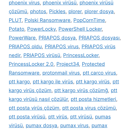
phoenix virus
,
phoenix virüsü
,
phoenix virüsü
çözümü
,
photos
,
Pickles
,
plorer
,
plorer dosya
,
PLUT
,
Polski Ransomware
,
PopCornTime
,
Potato
,
PowerLocky
,
PowerShell Locker
,
PowerWare
,
PRIAPOS dosya
,
PRIAPOS dosyası
,
PRIAPOS oldu
,
PRIAPOS virus
,
PRIAPOS virüs
nedir
,
PRIAPOS virüsü
,
PrincessLocker
,
PrincessLocker 2.0
,
Project34
,
Protected
Ransomware
,
protonmail virus
,
ptt carco virus
,
ptt kargo
,
ptt kargo ile virüs
,
ptt kargo virüs
,
ptt
kargo virüs çözüm
,
ptt kargo virüs çözümğ
,
ptt
kargo virüsü nasıl çözülür
,
ptt posta hizmetleri
,
ptt posta virüs çözüm
,
ptt posta virus çözümü
,
ptt posta virüsü
,
ptt virüs
,
ptt virüsü
,
pumas
virüsü
,
pumax dosya
,
pumax virus
,
pumax