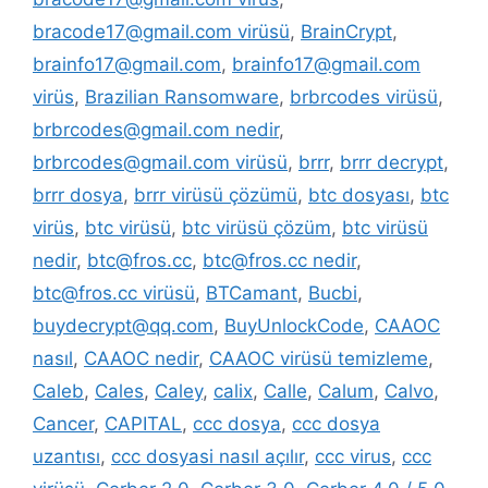
bracode17@gmail.com virüsü
,
BrainCrypt
,
brainfo17@gmail.com
,
brainfo17@gmail.com
virüs
,
Brazilian Ransomware
,
brbrcodes virüsü
,
brbrcodes@gmail.com nedir
,
brbrcodes@gmail.com virüsü
,
brrr
,
brrr decrypt
,
brrr dosya
,
brrr virüsü çözümü
,
btc dosyası
,
btc
virüs
,
btc virüsü
,
btc virüsü çözüm
,
btc virüsü
nedir
,
btc@fros.cc
,
btc@fros.cc nedir
,
btc@fros.cc virüsü
,
BTCamant
,
Bucbi
,
buydecrypt@qq.com
,
BuyUnlockCode
,
CAAOC
nasıl
,
CAAOC nedir
,
CAAOC virüsü temizleme
,
Caleb
,
Cales
,
Caley
,
calix
,
Calle
,
Calum
,
Calvo
,
Cancer
,
CAPITAL
,
ccc dosya
,
ccc dosya
uzantısı
,
ccc dosyasi nasıl açılır
,
ccc virus
,
ccc