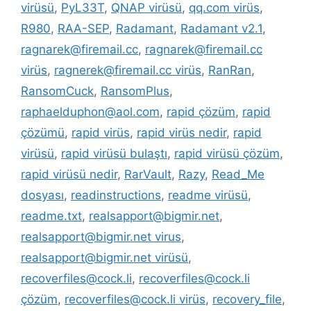
virüsü
,
PyL33T
,
QNAP virüsü
,
qq.com virüs
,
R980
,
RAA-SEP
,
Radamant
,
Radamant v2.1
,
ragnarek@firemail.cc
,
ragnarek@firemail.cc
virüs
,
ragnerek@firemail.cc virüs
,
RanRan
,
RansomCuck
,
RansomPlus
,
raphaelduphon@aol.com
,
rapid çözüm
,
rapid
çözümü
,
rapid virüs
,
rapid virüs nedir
,
rapid
virüsü
,
rapid virüsü bulaştı
,
rapid virüsü çözüm
,
rapid virüsü nedir
,
RarVault
,
Razy
,
Read_Me
dosyası
,
readinstructions
,
readme virüsü
,
readme.txt
,
realsapport@bigmir.net
,
realsapport@bigmir.net virus
,
realsapport@bigmir.net virüsü
,
recoverfiles@cock.li
,
recoverfiles@cock.li
çözüm
,
recoverfiles@cock.li virüs
,
recovery_file
,