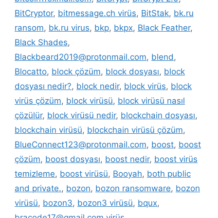
BitCryptor
,
bitmessage.ch virüs
,
BitStak
,
bk.ru
ransom
,
bk.ru virus
,
bkp
,
bkpx
,
Black Feather
,
Black Shades
,
Blackbeard2019@protonmail.com
,
blend
,
Blocatto
,
block çözüm
,
block dosyası
,
block
dosyası nedir?
,
block nedir
,
block virüs
,
block
virüs çözüm
,
block virüsü
,
block virüsü nasıl
çözülür
,
block virüsü nedir
,
blockchain dosyası
,
blockchain virüsü
,
blockchain virüsü çözüm
,
BlueConnect123@protonmail.com
,
boost
,
boost
çözüm
,
boost dosyası
,
boost nedir
,
boost virüs
temizleme
,
boost virüsü
,
Booyah
,
both public
and private.
,
bozon
,
bozon ransomware
,
bozon
virüsü
,
bozon3
,
bozon3 virüsü
,
bqux
,
bracode17@gmail.com virüs
,