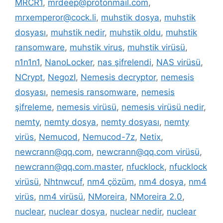
MRCR1
,
mrdeep@protonmail.com
,
mrxemperor@cock.li
,
muhstik dosya
,
muhstik
dosyası
,
muhstik nedir
,
muhstik oldu
,
muhstik
ransomware
,
muhstik virus
,
muhstik virüsü
,
n1n1n1
,
NanoLocker
,
nas şifrelendi
,
NAS virüsü
,
NCrypt
,
NegozI
,
Nemesis decryptor
,
nemesis
dosyası
,
nemesis ransomware
,
nemesis
şifreleme
,
nemesis virüsü
,
nemesis virüsü nedir
,
nemty
,
nemty dosya
,
nemty dosyası
,
nemty
virüs
,
Nemucod
,
Nemucod-7z
,
Netix
,
newcrann@qq.com
,
newcrann@qq.com virüsü
,
newcrann@qq.com.master
,
nfucklock
,
nfucklock
virüsü
,
Nhtnwcuf
,
nm4 çözüm
,
nm4 dosya
,
nm4
virüs
,
nm4 virüsü
,
NMoreira
,
NMoreira 2.0
,
nuclear
,
nuclear dosya
,
nuclear nedir
,
nuclear