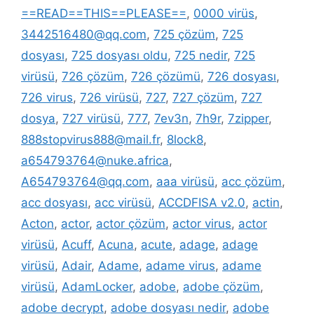
==READ==THIS==PLEASE==
,
0000 virüs
,
3442516480@qq.com
,
725 çözüm
,
725
dosyası
,
725 dosyası oldu
,
725 nedir
,
725
virüsü
,
726 çözüm
,
726 çözümü
,
726 dosyası
,
726 virus
,
726 virüsü
,
727
,
727 çözüm
,
727
dosya
,
727 virüsü
,
777
,
7ev3n
,
7h9r
,
7zipper
,
888stopvirus888@mail.fr
,
8lock8
,
a654793764@nuke.africa
,
A654793764@qq.com
,
aaa virüsü
,
acc çözüm
,
acc dosyası
,
acc virüsü
,
ACCDFISA v2.0
,
actin
,
Acton
,
actor
,
actor çözüm
,
actor virus
,
actor
virüsü
,
Acuff
,
Acuna
,
acute
,
adage
,
adage
virüsü
,
Adair
,
Adame
,
adame virus
,
adame
virüsü
,
AdamLocker
,
adobe
,
adobe çözüm
,
adobe decrypt
,
adobe dosyası nedir
,
adobe