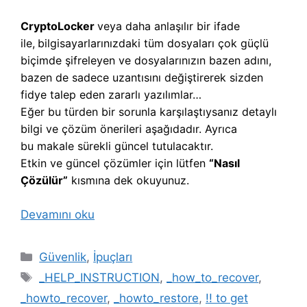
CryptoLocker
veya daha anlaşılır bir ifade
ile,
b
ilgisayarlarınızdaki tüm dosyaları çok güçlü
biçimde şifreleyen ve dosyalarınızın bazen adını,
bazen de sadece uzantısını değiştirerek sizden
fidye talep eden zararlı yazılımlar…
Eğer bu türden bir sorunla karşılaştıysanız detaylı
bilgi ve çözüm önerileri aşağıdadır. Ayrıca
bu makale sürekli güncel tutulacaktır.
Etkin ve güncel çözümler için lütfen
“Nasıl
Çözülür”
kısmına dek okuyunuz.
Devamını oku
Kategoriler
Güvenlik
,
İpuçları
Etiketler
_HELP_INSTRUCTION
,
_how_to_recover
,
_howto_recover
,
_howto_restore
,
!! to get