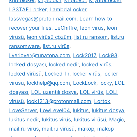
kriptoloker
,
kriptolokır
,
Kriptovor
,
KryptoLocker
,
L33TAF Locker
,
LambdaLocker
,
lassvegas@protonmail.com
,
Learn how to
recover your files
,
LeChiffre
,
leon virüs
,
leon
virüsü
,
leon virüsü çözüm
,
list.ru ransom
,
list.ru
ransomware
,
list.ru virüs
,
liverlover@tunatona.com
,
Lock2017
,
Lock93
,
locked dosyası
,
locked nedir
,
locked virüs
,
locked virüsü
,
Locked-In
,
locker virüs
,
locker
virüsü
,
lockhelp@qq.com
,
LockLock
,
locky
,
LOL
dosyası
,
LOL uzantılı dosya
,
LOL virüs
,
LOL!
virüsü
,
look1213@protonmail.com
,
Lortok
,
LoveServer
,
LowLevel04
,
lukitus
,
lukitus dosya
,
lukitus nedir
,
lukitus virüs
,
lukitus virüsü
,
Magic
,
mail.ru virus
,
mail.ru virüsü
,
makop
,
makop