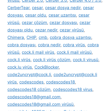
virüsü
,
Cerber 2.0
,
Cerber 3.0
,
Cerber 4.0 / 5.0
,
CerberTear
,
cesar
,
cesar dosya nedir
,
cesar
dosyası
,
cesar oldu
,
cesar uzantısı
,
cesar
virüsü
,
cezar çözüm
,
cezar dosyası
,
cezar
dosyası oldu
,
cezar nedir
,
cezar virüsü
,
Chimera
,
CHIP
,
cmb
,
cobra dosya uzantısı
,
cobra dosyası
,
cobra nedir
,
cobra virüs
,
cobra
virüsü
,
cock.li mail virüs
,
cock.li mail virüsü
,
cock.li virüs
,
cock.li virüs çözüm
,
cock.li virusü
,
cock.lu virüs
,
CockBlocker
,
code2uncrypt@cock.li
,
code2uncrypt@cock.li
virüs
,
codescodes
,
codescodes18
,
codescodes18 çözüm
,
codescodes18 virus
,
codescodes18@gmail.com
,
codescodes18@gmail.com virüsü
,