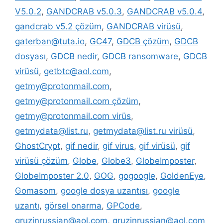
V5.0.2
,
GANDCRAB v5.0.3
,
GANDCRAB v5.0.4
,
gandcrab v5.2 çözüm
,
GANDCRAB virüsü
,
gaterban@tuta.io
,
GC47
,
GDCB çözüm
,
GDCB
dosyası
,
GDCB nedir
,
GDCB ransomware
,
GDCB
virüsü
,
getbtc@aol.com
,
getmy@protonmail.com
,
getmy@protonmail.com çözüm
,
getmy@protonmail.com virüs
,
getmydata@list.ru
,
getmydata@list.ru virüsü
,
GhostCrypt
,
gif nedir
,
gif virus
,
gif virüsü
,
gif
virüsü çözüm
,
Globe
,
Globe3
,
GlobeImposter
,
GlobeImposter 2.0
,
GOG
,
gogoogle
,
GoldenEye
,
Gomasom
,
google dosya uzantısı
,
google
uzantı
,
görsel onarma
,
GPCode
,
gruzinrussian@aol.com
,
gruzinrussian@aol.com