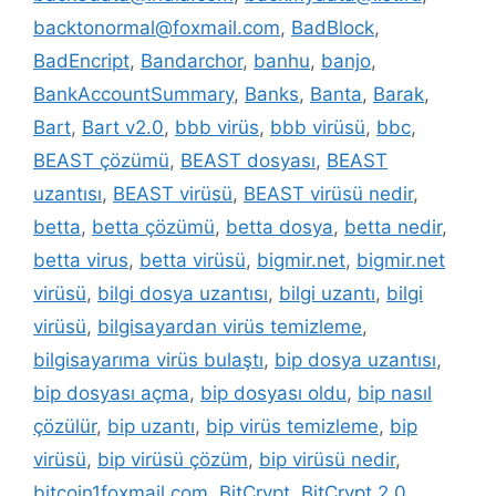
backtonormal@foxmail.com
,
BadBlock
,
BadEncript
,
Bandarchor
,
banhu
,
banjo
,
BankAccountSummary
,
Banks
,
Banta
,
Barak
,
Bart
,
Bart v2.0
,
bbb virüs
,
bbb virüsü
,
bbc
,
BEAST çözümü
,
BEAST dosyası
,
BEAST
uzantısı
,
BEAST virüsü
,
BEAST virüsü nedir
,
betta
,
betta çözümü
,
betta dosya
,
betta nedir
,
betta virus
,
betta virüsü
,
bigmir.net
,
bigmir.net
virüsü
,
bilgi dosya uzantısı
,
bilgi uzantı
,
bilgi
virüsü
,
bilgisayardan virüs temizleme
,
bilgisayarıma virüs bulaştı
,
bip dosya uzantısı
,
bip dosyası açma
,
bip dosyası oldu
,
bip nasıl
çözülür
,
bip uzantı
,
bip virüs temizleme
,
bip
virüsü
,
bip virüsü çözüm
,
bip virüsü nedir
,
bitcoin1foxmail.com
,
BitCrypt
,
BitCrypt 2.0
,