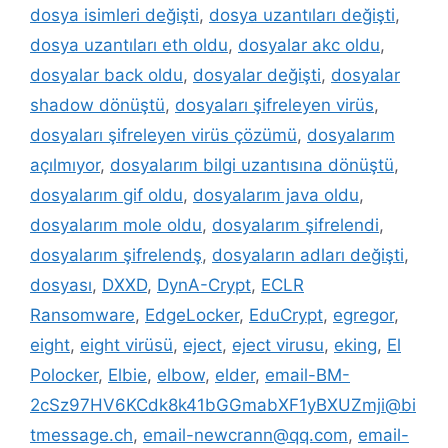
dosya isimleri değişti
,
dosya uzantıları değişti
,
dosya uzantıları eth oldu
,
dosyalar akc oldu
,
dosyalar back oldu
,
dosyalar değişti
,
dosyalar
shadow dönüştü
,
dosyaları şifreleyen virüs
,
dosyaları şifreleyen virüs çözümü
,
dosyalarım
açılmıyor
,
dosyalarım bilgi uzantısına dönüştü
,
dosyalarım gif oldu
,
dosyalarım java oldu
,
dosyalarım mole oldu
,
dosyalarım şifrelendi
,
dosyalarım şifrelendş
,
dosyaların adları değişti
,
dosyası
,
DXXD
,
DynA-Crypt
,
ECLR
Ransomware
,
EdgeLocker
,
EduCrypt
,
egregor
,
eight
,
eight virüsü
,
eject
,
eject virusu
,
eking
,
El
Polocker
,
Elbie
,
elbow
,
elder
,
email-BM-
2cSz97HV6KCdk8k41bGGmabXF1yBXUZmji@bi
tmessage.ch
,
email-newcrann@qq.com
,
email-