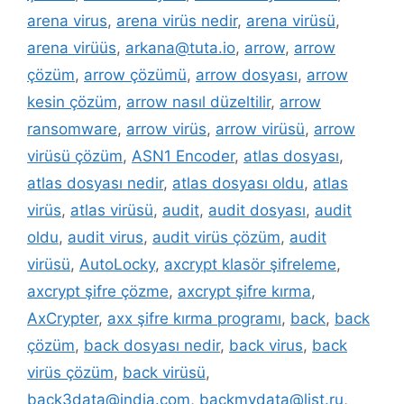
arena virus
,
arena virüs nedir
,
arena virüsü
,
arena virüüs
,
arkana@tuta.io
,
arrow
,
arrow
çözüm
,
arrow çözümü
,
arrow dosyası
,
arrow
kesin çözüm
,
arrow nasıl düzeltilir
,
arrow
ransomware
,
arrow virüs
,
arrow virüsü
,
arrow
virüsü çözüm
,
ASN1 Encoder
,
atlas dosyası
,
atlas dosyası nedir
,
atlas dosyası oldu
,
atlas
virüs
,
atlas virüsü
,
audit
,
audit dosyası
,
audit
oldu
,
audit virus
,
audit virüs çözüm
,
audit
virüsü
,
AutoLocky
,
axcrypt klasör şifreleme
,
axcrypt şifre çözme
,
axcrypt şifre kırma
,
AxCrypter
,
axx şifre kırma programı
,
back
,
back
çözüm
,
back dosyası nedir
,
back virus
,
back
virüs çözüm
,
back virüsü
,
back3data@india.com
,
backmydata@list.ru
,