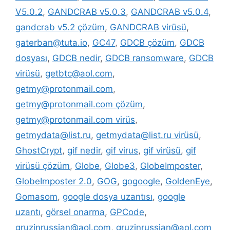
V5.0.2
,
GANDCRAB v5.0.3
,
GANDCRAB v5.0.4
,
gandcrab v5.2 çözüm
,
GANDCRAB virüsü
,
gaterban@tuta.io
,
GC47
,
GDCB çözüm
,
GDCB
dosyası
,
GDCB nedir
,
GDCB ransomware
,
GDCB
virüsü
,
getbtc@aol.com
,
getmy@protonmail.com
,
getmy@protonmail.com çözüm
,
getmy@protonmail.com virüs
,
getmydata@list.ru
,
getmydata@list.ru virüsü
,
GhostCrypt
,
gif nedir
,
gif virus
,
gif virüsü
,
gif
virüsü çözüm
,
Globe
,
Globe3
,
GlobeImposter
,
GlobeImposter 2.0
,
GOG
,
gogoogle
,
GoldenEye
,
Gomasom
,
google dosya uzantısı
,
google
uzantı
,
görsel onarma
,
GPCode
,
gruzinrussian@aol.com
,
gruzinrussian@aol.com