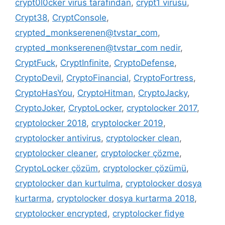
crypt0l0cker virüs tarafından
,
crypt1 virüsü
,
Crypt38
,
CryptConsole
,
crypted_monkserenen@tvstar_com
,
crypted_monkserenen@tvstar_com nedir
,
CryptFuck
,
CryptInfinite
,
CryptoDefense
,
CryptoDevil
,
CryptoFinancial
,
CryptoFortress
,
CryptoHasYou
,
CryptoHitman
,
CryptoJacky
,
CryptoJoker
,
CryptoLocker
,
cryptolocker 2017
,
cryptolocker 2018
,
cryptolocker 2019
,
cryptolocker antivirus
,
cryptolocker clean
,
cryptolocker cleaner
,
cryptolocker çözme
,
CryptoLocker çözüm
,
cryptolocker çözümü
,
cryptolocker dan kurtulma
,
cryptolocker dosya
kurtarma
,
cryptolocker dosya kurtarma 2018
,
cryptolocker encrypted
,
cryptolocker fidye