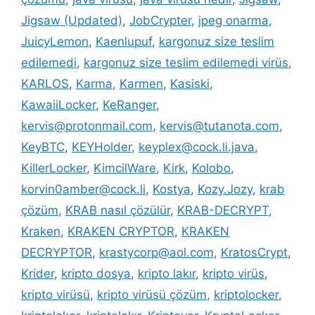
Jigsaw (Updated)
,
JobCrypter
,
jpeg onarma
,
JuicyLemon
,
Kaenlupuf
,
kargonuz size teslim
edilemedi
,
kargonuz size teslim edilemedi virüs
,
KARLOS
,
Karma
,
Karmen
,
Kasiski
,
KawaiiLocker
,
KeRanger
,
kervis@protonmail.com
,
kervis@tutanota.com
,
KeyBTC
,
KEYHolder
,
keyplex@cock.li.java
,
KillerLocker
,
KimcilWare
,
Kirk
,
Kolobo
,
korvin0amber@cock.li
,
Kostya
,
Kozy.Jozy
,
krab
çözüm
,
KRAB nasıl çözülür
,
KRAB-DECRYPT
,
Kraken
,
KRAKEN CRYPTOR
,
KRAKEN
DECRYPTOR
,
krastycorp@aol.com
,
KratosCrypt
,
Krider
,
kripto dosya
,
kripto lakır
,
kripto virüs
,
kripto virüsü
,
kripto virüsü çözüm
,
kriptolocker
,