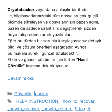
CryptoLocker
veya daha anlaşılır bir ifade
ile,
b
ilgisayarlarınızdaki tüm dosyaları çok güçlü
biçimde şifreleyen ve dosyalarınızın bazen adını,
bazen de sadece uzantısını değiştirerek sizden
fidye talep eden zararlı yazılımlar…
Eğer bu türden bir sorunla karşılaştıysanız detaylı
bilgi ve çözüm önerileri aşağıdadır. Ayrıca
bu makale sürekli güncel tutulacaktır.
Etkin ve güncel çözümler için lütfen
“Nasıl
Çözülür”
kısmına dek okuyunuz.
Devamını oku
Kategoriler
Güvenlik
,
İpuçları
Etiketler
_HELP_INSTRUCTION
,
_how_to_recover
,
_howto_recover
,
_howto_restore
,
!! to get