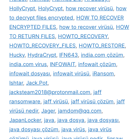
HollyCrypt
,
HolyCrypt
,
how recover virüsü
,
how
to decrypt files encrypted
,
HOW TO RECOVER
ENCRYPTED FILES
,
how to recover virüsü
,
HOW
TO RETURN FILES
,
HOWTO_RECOVERY
,
HOWTO_RECOVERY_FILES
,
HOWTO_RESTORE
,
Hucky
,
HydraCrypt
,
IFN643
,
india.com çözüm
,
india.com virus
,
INFOWAIT
,
infowait çözüm
,
infowait dosyası
,
infowait virüsü
,
iRansom
,
Ishtar
,
Jack.Pot
,
jacksteam2018@protonmail.com
,
jaff
ransomware
,
jaff virüsü
,
jaff virüsü çözüm
,
jaff
virüsü nedir
,
Jager
,
jamdom@qq.com
,
JapanLocker
,
java
,
java dosya
,
java dosyası
,
java dosyası çözüm
,
java virüs
,
java virüs
çözümü
,
java virüsü
,
java virüsü nedir
,
Jigsaw
,