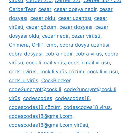
virüsü
,
Cerber 2.0
,
Cerber 3.0
,
Cerber 4.0 / 5.0
,
CerberTear
,
cesar
,
cesar dosya nedir
,
cesar
dosyası
,
cesar oldu
,
cesar uzantısı
,
cesar
virüsü
,
cezar çözüm
,
cezar dosyası
,
cezar
dosyası oldu
,
cezar nedir
,
cezar virüsü
,
Chimera
,
CHIP
,
cmb
,
cobra dosya uzantısı
,
cobra dosyası
,
cobra nedir
,
cobra virüs
,
cobra
virüsü
,
cock.li mail virüs
,
cock.li mail virüsü
,
cock.li virüs
,
cock.li virüs çözüm
,
cock.li virusü
,
cock.lu virüs
,
CockBlocker
,
code2uncrypt@cock.li
,
code2uncrypt@cock.li
virüs
,
codescodes
,
codescodes18
,
codescodes18 çözüm
,
codescodes18 virus
,
codescodes18@gmail.com
,
codescodes18@gmail.com virüsü
,