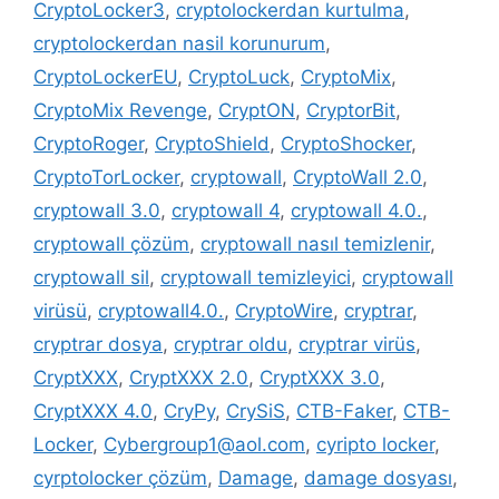
CryptoLocker3
,
cryptolockerdan kurtulma
,
cryptolockerdan nasil korunurum
,
CryptoLockerEU
,
CryptoLuck
,
CryptoMix
,
CryptoMix Revenge
,
CryptON
,
CryptorBit
,
CryptoRoger
,
CryptoShield
,
CryptoShocker
,
CryptoTorLocker
,
cryptowall
,
CryptoWall 2.0
,
cryptowall 3.0
,
cryptowall 4
,
cryptowall 4.0.
,
cryptowall çözüm
,
cryptowall nasıl temizlenir
,
cryptowall sil
,
cryptowall temizleyici
,
cryptowall
virüsü
,
cryptowall4.0.
,
CryptoWire
,
cryptrar
,
cryptrar dosya
,
cryptrar oldu
,
cryptrar virüs
,
CryptXXX
,
CryptXXX 2.0
,
CryptXXX 3.0
,
CryptXXX 4.0
,
CryPy
,
CrySiS
,
CTB-Faker
,
CTB-
Locker
,
Cybergroup1@aol.com
,
cyripto locker
,
cyrptolocker çözüm
,
Damage
,
damage dosyası
,