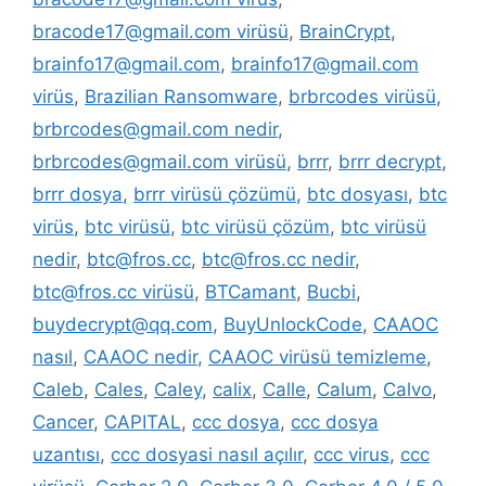
bracode17@gmail.com virüsü
,
BrainCrypt
,
brainfo17@gmail.com
,
brainfo17@gmail.com
virüs
,
Brazilian Ransomware
,
brbrcodes virüsü
,
brbrcodes@gmail.com nedir
,
brbrcodes@gmail.com virüsü
,
brrr
,
brrr decrypt
,
brrr dosya
,
brrr virüsü çözümü
,
btc dosyası
,
btc
virüs
,
btc virüsü
,
btc virüsü çözüm
,
btc virüsü
nedir
,
btc@fros.cc
,
btc@fros.cc nedir
,
btc@fros.cc virüsü
,
BTCamant
,
Bucbi
,
buydecrypt@qq.com
,
BuyUnlockCode
,
CAAOC
nasıl
,
CAAOC nedir
,
CAAOC virüsü temizleme
,
Caleb
,
Cales
,
Caley
,
calix
,
Calle
,
Calum
,
Calvo
,
Cancer
,
CAPITAL
,
ccc dosya
,
ccc dosya
uzantısı
,
ccc dosyasi nasıl açılır
,
ccc virus
,
ccc