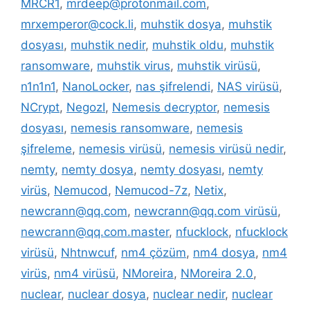
MRCR1
,
mrdeep@protonmail.com
,
mrxemperor@cock.li
,
muhstik dosya
,
muhstik
dosyası
,
muhstik nedir
,
muhstik oldu
,
muhstik
ransomware
,
muhstik virus
,
muhstik virüsü
,
n1n1n1
,
NanoLocker
,
nas şifrelendi
,
NAS virüsü
,
NCrypt
,
NegozI
,
Nemesis decryptor
,
nemesis
dosyası
,
nemesis ransomware
,
nemesis
şifreleme
,
nemesis virüsü
,
nemesis virüsü nedir
,
nemty
,
nemty dosya
,
nemty dosyası
,
nemty
virüs
,
Nemucod
,
Nemucod-7z
,
Netix
,
newcrann@qq.com
,
newcrann@qq.com virüsü
,
newcrann@qq.com.master
,
nfucklock
,
nfucklock
virüsü
,
Nhtnwcuf
,
nm4 çözüm
,
nm4 dosya
,
nm4
virüs
,
nm4 virüsü
,
NMoreira
,
NMoreira 2.0
,
nuclear
,
nuclear dosya
,
nuclear nedir
,
nuclear