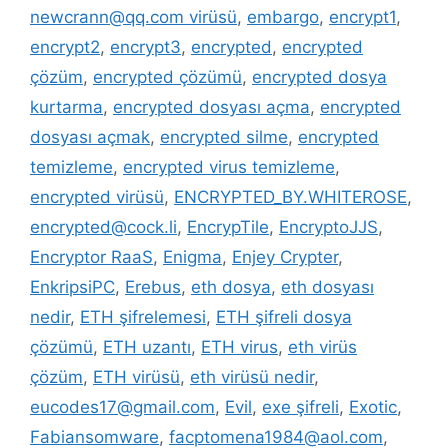
newcrann@qq.com virüsü
,
embargo
,
encrypt1
,
encrypt2
,
encrypt3
,
encrypted
,
encrypted
çözüm
,
encrypted çözümü
,
encrypted dosya
kurtarma
,
encrypted dosyası açma
,
encrypted
dosyası açmak
,
encrypted silme
,
encrypted
temizleme
,
encrypted virus temizleme
,
encrypted virüsü
,
ENCRYPTED_BY.WHITEROSE
,
encrypted@cock.li
,
EncrypTile
,
EncryptoJJS
,
Encryptor RaaS
,
Enigma
,
Enjey Crypter
,
EnkripsiPC
,
Erebus
,
eth dosya
,
eth dosyası
nedir
,
ETH şifrelemesi
,
ETH şifreli dosya
çözümü
,
ETH uzantı
,
ETH virus
,
eth virüs
çözüm
,
ETH virüsü
,
eth virüsü nedir
,
eucodes17@gmail.com
,
Evil
,
exe şifreli
,
Exotic
,
Fabiansomware
,
facptomena1984@aol.com
,