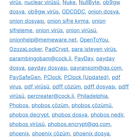
virüs
,
nuclear virüsü
,
Nuke
,
NullByte
,
ob9gw
dosya
,
ob9gw virüs
,
ODCODC
,
onion dosya
,
onion dosyası
,
onion şifre kırma
,
onion
şifreleme
,
onion virüs
,
onion virüsü
,
onionhelp@memeware.net
,
OpenToYou
,
OzozaLocker
,
PadCrypt
,
para isteyen virüs
,
parambingobam@cock.li
,
PayDay
,
payday
dosya
,
payday dosyası
,
payransom@qq.com
,
PaySafeGen
,
PClock
,
PClock (Updated)
,
pdf
virus
,
pdf virüsü
,
pdff çözüm
,
pdff dosyası
,
pdff
virüsü
,
percreater@cock.li
,
Philadelphia
,
Phobos
,
phobos çözüm
,
phobos çözümü
,
phobos decrypt
,
phobos dosya
,
phobos nedir
,
phobos virüsü
,
phobos.encrypt@qq.com
,
phoenix
,
phoenix çözüm
,
phoenix dosya
,