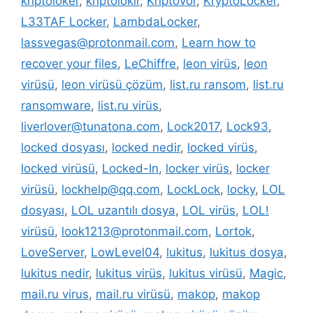
kriptoloker
,
kriptolokır
,
Kriptovor
,
KryptoLocker
,
L33TAF Locker
,
LambdaLocker
,
lassvegas@protonmail.com
,
Learn how to
recover your files
,
LeChiffre
,
leon virüs
,
leon
virüsü
,
leon virüsü çözüm
,
list.ru ransom
,
list.ru
ransomware
,
list.ru virüs
,
liverlover@tunatona.com
,
Lock2017
,
Lock93
,
locked dosyası
,
locked nedir
,
locked virüs
,
locked virüsü
,
Locked-In
,
locker virüs
,
locker
virüsü
,
lockhelp@qq.com
,
LockLock
,
locky
,
LOL
dosyası
,
LOL uzantılı dosya
,
LOL virüs
,
LOL!
virüsü
,
look1213@protonmail.com
,
Lortok
,
LoveServer
,
LowLevel04
,
lukitus
,
lukitus dosya
,
lukitus nedir
,
lukitus virüs
,
lukitus virüsü
,
Magic
,
mail.ru virus
,
mail.ru virüsü
,
makop
,
makop