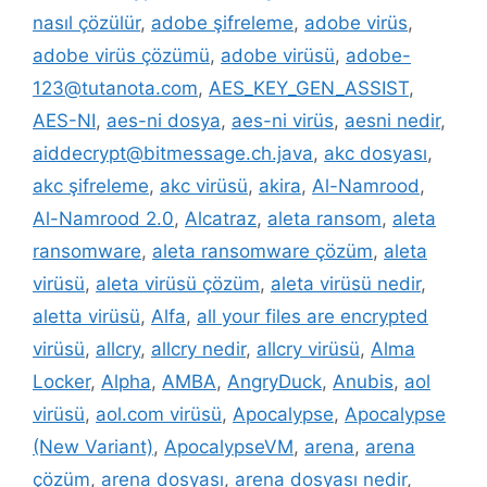
nasıl çözülür
,
adobe şifreleme
,
adobe virüs
,
adobe virüs çözümü
,
adobe virüsü
,
adobe-
123@tutanota.com
,
AES_KEY_GEN_ASSIST
,
AES-NI
,
aes-ni dosya
,
aes-ni virüs
,
aesni nedir
,
aiddecrypt@bitmessage.ch.java
,
akc dosyası
,
akc şifreleme
,
akc virüsü
,
akira
,
Al-Namrood
,
Al-Namrood 2.0
,
Alcatraz
,
aleta ransom
,
aleta
ransomware
,
aleta ransomware çözüm
,
aleta
virüsü
,
aleta virüsü çözüm
,
aleta virüsü nedir
,
aletta virüsü
,
Alfa
,
all your files are encrypted
virüsü
,
allcry
,
allcry nedir
,
allcry virüsü
,
Alma
Locker
,
Alpha
,
AMBA
,
AngryDuck
,
Anubis
,
aol
virüsü
,
aol.com virüsü
,
Apocalypse
,
Apocalypse
(New Variant)
,
ApocalypseVM
,
arena
,
arena
çözüm
,
arena dosyası
,
arena dosyası nedir
,