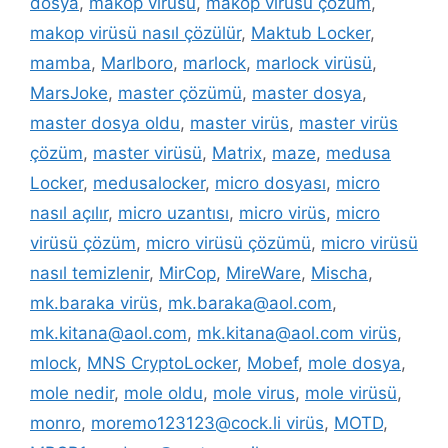
dosya
,
makop virüsü
,
makop virüsü çözüm
,
makop virüsü nasıl çözülür
,
Maktub Locker
,
mamba
,
Marlboro
,
marlock
,
marlock virüsü
,
MarsJoke
,
master çözümü
,
master dosya
,
master dosya oldu
,
master virüs
,
master virüs
çözüm
,
master virüsü
,
Matrix
,
maze
,
medusa
Locker
,
medusalocker
,
micro dosyası
,
micro
nasıl açılır
,
micro uzantısı
,
micro virüs
,
micro
virüsü çözüm
,
micro virüsü çözümü
,
micro virüsü
nasıl temizlenir
,
MirCop
,
MireWare
,
Mischa
,
mk.baraka virüs
,
mk.baraka@aol.com
,
mk.kitana@aol.com
,
mk.kitana@aol.com virüs
,
mlock
,
MNS CryptoLocker
,
Mobef
,
mole dosya
,
mole nedir
,
mole oldu
,
mole virus
,
mole virüsü
,
monro
,
moremo123123@cock.li virüs
,
MOTD
,