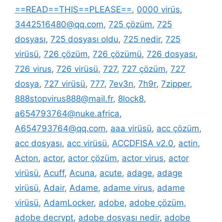
==READ==THIS==PLEASE==
,
0000 virüs
,
3442516480@qq.com
,
725 çözüm
,
725
dosyası
,
725 dosyası oldu
,
725 nedir
,
725
virüsü
,
726 çözüm
,
726 çözümü
,
726 dosyası
,
726 virus
,
726 virüsü
,
727
,
727 çözüm
,
727
dosya
,
727 virüsü
,
777
,
7ev3n
,
7h9r
,
7zipper
,
888stopvirus888@mail.fr
,
8lock8
,
a654793764@nuke.africa
,
A654793764@qq.com
,
aaa virüsü
,
acc çözüm
,
acc dosyası
,
acc virüsü
,
ACCDFISA v2.0
,
actin
,
Acton
,
actor
,
actor çözüm
,
actor virus
,
actor
virüsü
,
Acuff
,
Acuna
,
acute
,
adage
,
adage
virüsü
,
Adair
,
Adame
,
adame virus
,
adame
virüsü
,
AdamLocker
,
adobe
,
adobe çözüm
,
adobe decrypt
,
adobe dosyası nedir
,
adobe