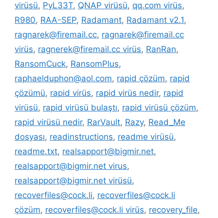
virüsü
,
PyL33T
,
QNAP virüsü
,
qq.com virüs
,
R980
,
RAA-SEP
,
Radamant
,
Radamant v2.1
,
ragnarek@firemail.cc
,
ragnarek@firemail.cc
virüs
,
ragnerek@firemail.cc virüs
,
RanRan
,
RansomCuck
,
RansomPlus
,
raphaelduphon@aol.com
,
rapid çözüm
,
rapid
çözümü
,
rapid virüs
,
rapid virüs nedir
,
rapid
virüsü
,
rapid virüsü bulaştı
,
rapid virüsü çözüm
,
rapid virüsü nedir
,
RarVault
,
Razy
,
Read_Me
dosyası
,
readinstructions
,
readme virüsü
,
readme.txt
,
realsapport@bigmir.net
,
realsapport@bigmir.net virus
,
realsapport@bigmir.net virüsü
,
recoverfiles@cock.li
,
recoverfiles@cock.li
çözüm
,
recoverfiles@cock.li virüs
,
recovery_file
,