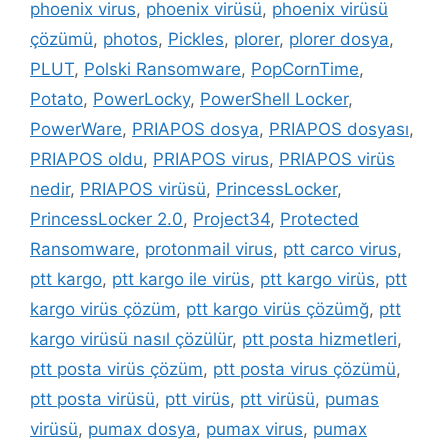
phoenix virus
,
phoenix virüsü
,
phoenix virüsü
çözümü
,
photos
,
Pickles
,
plorer
,
plorer dosya
,
PLUT
,
Polski Ransomware
,
PopCornTime
,
Potato
,
PowerLocky
,
PowerShell Locker
,
PowerWare
,
PRIAPOS dosya
,
PRIAPOS dosyası
,
PRIAPOS oldu
,
PRIAPOS virus
,
PRIAPOS virüs
nedir
,
PRIAPOS virüsü
,
PrincessLocker
,
PrincessLocker 2.0
,
Project34
,
Protected
Ransomware
,
protonmail virus
,
ptt carco virus
,
ptt kargo
,
ptt kargo ile virüs
,
ptt kargo virüs
,
ptt
kargo virüs çözüm
,
ptt kargo virüs çözümğ
,
ptt
kargo virüsü nasıl çözülür
,
ptt posta hizmetleri
,
ptt posta virüs çözüm
,
ptt posta virus çözümü
,
ptt posta virüsü
,
ptt virüs
,
ptt virüsü
,
pumas
virüsü
,
pumax dosya
,
pumax virus
,
pumax