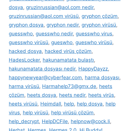
dosya
,
gruzinrussian@aol.com nedir
,
gruzinrussian@aol.com virüsü
,
gryphon çözüm
,
gryphon dosya
,
gryphon nedir
,
gryphon virüsü
,
guesswho
,
guesswho nedir
,
guesswho virus
,
guesswho virüsü
,
gueswho
,
gueswho virüsü
,
hacked dosya
,
hacked virüs çözüm
,
HadesLocker
,
hakunamatata bulaştı
,
hakunamatata dosyası nedir
,
HappyDayzz
,
happynewyear@cyberfear.com
,
harma dosyası
,
harma virüsü
,
Harmahelp73@gmx.de
,
heets
çözüm
,
heets dosya
,
heets nedir
,
heets virüs
,
heets virüsü
,
Heimdall
,
help
,
help dosya
,
help
virus
,
help virüsü
,
help virüsü çözüm
,
help_decrypt
,
HelpDCFile
,
helpnow@cock.li
,
Herbst
,
Hermes
,
Hermes 2.0
,
Hi Buddy!
,