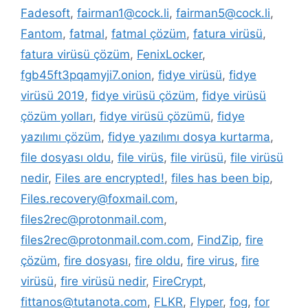
Fadesoft
,
fairman1@cock.li
,
fairman5@cock.li
,
Fantom
,
fatmal
,
fatmal çözüm
,
fatura virüsü
,
fatura virüsü çözüm
,
FenixLocker
,
fgb45ft3pqamyji7.onion
,
fidye virüsü
,
fidye
virüsü 2019
,
fidye virüsü çözüm
,
fidye virüsü
çözüm yolları
,
fidye virüsü çözümü
,
fidye
yazılımı çözüm
,
fidye yazılımı dosya kurtarma
,
file dosyası oldu
,
file virüs
,
file virüsü
,
file virüsü
nedir
,
Files are encrypted!
,
files has been bip
,
Files.recovery@foxmail.com
,
files2rec@protonmail.com
,
files2rec@protonmail.com.com
,
FindZip
,
fire
çözüm
,
fire dosyası
,
fire oldu
,
fire virus
,
fire
virüsü
,
fire virüsü nedir
,
FireCrypt
,
fittanos@tutanota.com
,
FLKR
,
Flyper
,
fog
,
for