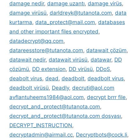
damage nedir
,
damage uzantı
,
damage virüs
,
damage virüsü
,
darldreyk@tutanota.com
,
data
kurtarma
,
data_protect@mail.com
,
databases
and other important files encrypted
,
datadecrypt@qq.com
,
datareesstore@tutanota.com
,
datawait çözüm
,
datawait nedir
,
datawait virüsü
,
datawar
,
DD
çözümü
,
DD extension
,
DD virüsü
,
DDoS
,
deabolt virus
,
dead
,
deadbolt
,
deadbolt virus
,
deadbolt virüsü
,
Deadly
,
decruti@aol.com
avflantuheems1984@aol.com
,
decrypt brrr file
,
decrypt_and_protect@tutanota.com
,
decrypt_and_protect@tutanota.com dosyası
,
DECRYPT_INSTRUCTION
,
decryptadmin@airmail.cc
,
Decryptbots@cock.li
,