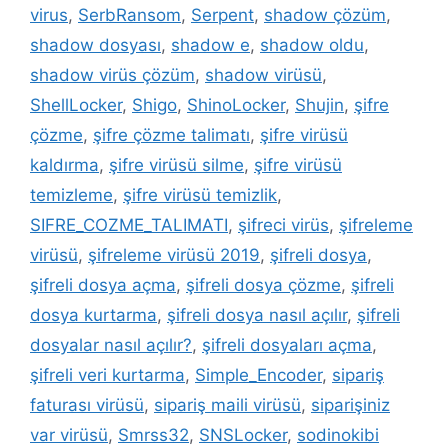
virus
,
SerbRansom
,
Serpent
,
shadow çözüm
,
shadow dosyası
,
shadow e
,
shadow oldu
,
shadow virüs çözüm
,
shadow virüsü
,
ShellLocker
,
Shigo
,
ShinoLocker
,
Shujin
,
şifre
çözme
,
şifre çözme talimatı
,
şifre virüsü
kaldırma
,
şifre virüsü silme
,
şifre virüsü
temizleme
,
şifre virüsü temizlik
,
SIFRE_COZME_TALIMATI
,
şifreci virüs
,
şifreleme
virüsü
,
şifreleme virüsü 2019
,
şifreli dosya
,
şifreli dosya açma
,
şifreli dosya çözme
,
şifreli
dosya kurtarma
,
şifreli dosya nasıl açılır
,
şifreli
dosyalar nasıl açılır?
,
şifreli dosyaları açma
,
şifreli veri kurtarma
,
Simple_Encoder
,
sipariş
faturası virüsü
,
sipariş maili virüsü
,
siparişiniz
var virüsü
,
Smrss32
,
SNSLocker
,
sodinokibi