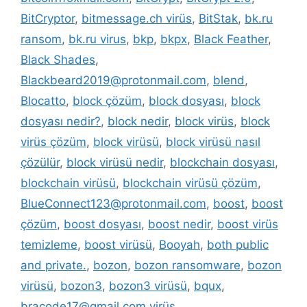
BitCryptor
,
bitmessage.ch virüs
,
BitStak
,
bk.ru
ransom
,
bk.ru virus
,
bkp
,
bkpx
,
Black Feather
,
Black Shades
,
Blackbeard2019@protonmail.com
,
blend
,
Blocatto
,
block çözüm
,
block dosyası
,
block
dosyası nedir?
,
block nedir
,
block virüs
,
block
virüs çözüm
,
block virüsü
,
block virüsü nasıl
çözülür
,
block virüsü nedir
,
blockchain dosyası
,
blockchain virüsü
,
blockchain virüsü çözüm
,
BlueConnect123@protonmail.com
,
boost
,
boost
çözüm
,
boost dosyası
,
boost nedir
,
boost virüs
temizleme
,
boost virüsü
,
Booyah
,
both public
and private.
,
bozon
,
bozon ransomware
,
bozon
virüsü
,
bozon3
,
bozon3 virüsü
,
bqux
,
bracode17@gmail.com virüs
,