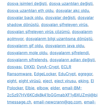
dosya isimleri değişti
,
dosya uzantıları değişti
,
dosya uzantıları eth oldu
,
dosyalar akc oldu
,
dosyalar back oldu
,
dosyalar değişti
,
dosyalar
shadow dönüştü
,
dosyaları şifreleyen virüs
,
dosyaları şifreleyen virüs çözümü
,
dosyalarım
açılmıyor
,
dosyalarım bilgi uzantısına dönüştü
,
dosyalarım gif oldu
,
dosyalarım java oldu
,
dosyalarım mole oldu
,
dosyalarım şifrelendi
,
dosyalarım şifrelendş
,
dosyaların adları değişti
,
dosyası
,
DXXD
,
DynA-Crypt
,
ECLR
Ransomware
,
EdgeLocker
,
EduCrypt
,
egregor
,
eight
,
eight virüsü
,
eject
,
eject virusu
,
eking
,
El
Polocker
,
Elbie
,
elbow
,
elder
,
email-BM-
2cSz97HV6KCdk8k41bGGmabXF1yBXUZmji@bi
tmessage.ch
,
email-newcrann@qq.com
,
email-