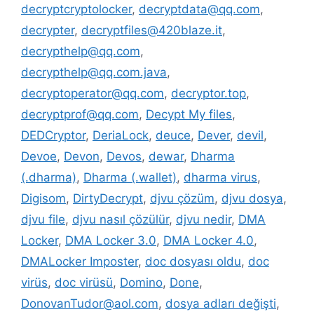
decryptcryptolocker
,
decryptdata@qq.com
,
decrypter
,
decryptfiles@420blaze.it
,
decrypthelp@qq.com
,
decrypthelp@qq.com.java
,
decryptoperator@qq.com
,
decryptor.top
,
decryptprof@qq.com
,
Decypt My files
,
DEDCryptor
,
DeriaLock
,
deuce
,
Dever
,
devil
,
Devoe
,
Devon
,
Devos
,
dewar
,
Dharma
(.dharma)
,
Dharma (.wallet)
,
dharma virus
,
Digisom
,
DirtyDecrypt
,
djvu çözüm
,
djvu dosya
,
djvu file
,
djvu nasıl çözülür
,
djvu nedir
,
DMA
Locker
,
DMA Locker 3.0
,
DMA Locker 4.0
,
DMALocker Imposter
,
doc dosyası oldu
,
doc
virüs
,
doc virüsü
,
Domino
,
Done
,
DonovanTudor@aol.com
,
dosya adları değişti
,