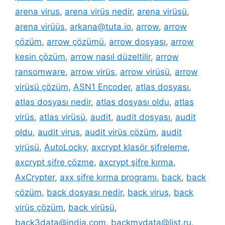
arena virus
,
arena virüs nedir
,
arena virüsü
,
arena virüüs
,
arkana@tuta.io
,
arrow
,
arrow
çözüm
,
arrow çözümü
,
arrow dosyası
,
arrow
kesin çözüm
,
arrow nasıl düzeltilir
,
arrow
ransomware
,
arrow virüs
,
arrow virüsü
,
arrow
virüsü çözüm
,
ASN1 Encoder
,
atlas dosyası
,
atlas dosyası nedir
,
atlas dosyası oldu
,
atlas
virüs
,
atlas virüsü
,
audit
,
audit dosyası
,
audit
oldu
,
audit virus
,
audit virüs çözüm
,
audit
virüsü
,
AutoLocky
,
axcrypt klasör şifreleme
,
axcrypt şifre çözme
,
axcrypt şifre kırma
,
AxCrypter
,
axx şifre kırma programı
,
back
,
back
çözüm
,
back dosyası nedir
,
back virus
,
back
virüs çözüm
,
back virüsü
,
back3data@india.com
,
backmydata@list.ru
,