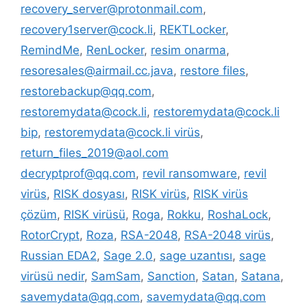
recovery_server@protonmail.com
,
recovery1server@cock.li
,
REKTLocker
,
RemindMe
,
RenLocker
,
resim onarma
,
resoresales@airmail.cc.java
,
restore files
,
restorebackup@qq.com
,
restoremydata@cock.li
,
restoremydata@cock.li
bip
,
restoremydata@cock.li virüs
,
return_files_2019@aol.com
decryptprof@qq.com
,
revil ransomware
,
revil
virüs
,
RISK dosyası
,
RISK virüs
,
RISK virüs
çözüm
,
RISK virüsü
,
Roga
,
Rokku
,
RoshaLock
,
RotorCrypt
,
Roza
,
RSA-2048
,
RSA-2048 virüs
,
Russian EDA2
,
Sage 2.0
,
sage uzantısı
,
sage
virüsü nedir
,
SamSam
,
Sanction
,
Satan
,
Satana
,
savemydata@qq.com
,
savemydata@qq.com