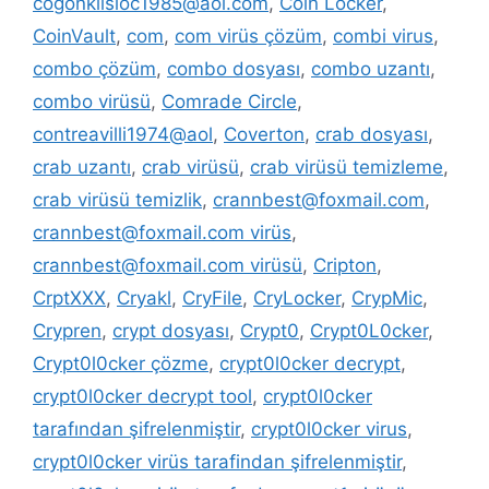
cogonkilsloc1985@aol.com
,
Coin Locker
,
CoinVault
,
com
,
com virüs çözüm
,
combi virus
,
combo çözüm
,
combo dosyası
,
combo uzantı
,
combo virüsü
,
Comrade Circle
,
contreavilli1974@aol
,
Coverton
,
crab dosyası
,
crab uzantı
,
crab virüsü
,
crab virüsü temizleme
,
crab virüsü temizlik
,
crannbest@foxmail.com
,
crannbest@foxmail.com virüs
,
crannbest@foxmail.com virüsü
,
Cripton
,
CrptXXX
,
Cryakl
,
CryFile
,
CryLocker
,
CrypMic
,
Crypren
,
crypt dosyası
,
Crypt0
,
Crypt0L0cker
,
Crypt0l0cker çözme
,
crypt0l0cker decrypt
,
crypt0l0cker decrypt tool
,
crypt0l0cker
tarafından şifrelenmiştir
,
crypt0l0cker virus
,
crypt0l0cker virüs tarafindan şifrelenmiştir
,