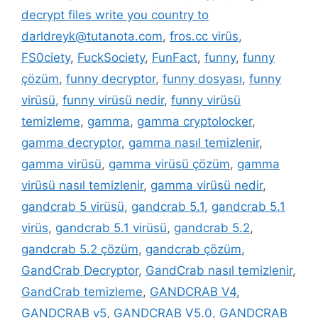
decrypt files write you country to
darldreyk@tutanota.com
,
fros.cc virüs
,
FS0ciety
,
FuckSociety
,
FunFact
,
funny
,
funny
çözüm
,
funny decryptor
,
funny dosyası
,
funny
virüsü
,
funny virüsü nedir
,
funny virüsü
temizleme
,
gamma
,
gamma cryptolocker
,
gamma decryptor
,
gamma nasıl temizlenir
,
gamma virüsü
,
gamma virüsü çözüm
,
gamma
virüsü nasıl temizlenir
,
gamma virüsü nedir
,
gandcrab 5 virüsü
,
gandcrab 5.1
,
gandcrab 5.1
virüs
,
gandcrab 5.1 virüsü
,
gandcrab 5.2
,
gandcrab 5.2 çözüm
,
gandcrab çözüm
,
GandCrab Decryptor
,
GandCrab nasıl temizlenir
,
GandCrab temizleme
,
GANDCRAB V4
,
GANDCRAB v5
,
GANDCRAB V5.0
,
GANDCRAB