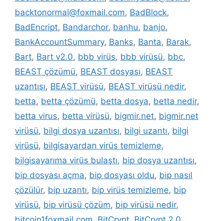
backtonormal@foxmail.com
,
BadBlock
,
BadEncript
,
Bandarchor
,
banhu
,
banjo
,
BankAccountSummary
,
Banks
,
Banta
,
Barak
,
Bart
,
Bart v2.0
,
bbb virüs
,
bbb virüsü
,
bbc
,
BEAST çözümü
,
BEAST dosyası
,
BEAST
uzantısı
,
BEAST virüsü
,
BEAST virüsü nedir
,
betta
,
betta çözümü
,
betta dosya
,
betta nedir
,
betta virus
,
betta virüsü
,
bigmir.net
,
bigmir.net
virüsü
,
bilgi dosya uzantısı
,
bilgi uzantı
,
bilgi
virüsü
,
bilgisayardan virüs temizleme
,
bilgisayarıma virüs bulaştı
,
bip dosya uzantısı
,
bip dosyası açma
,
bip dosyası oldu
,
bip nasıl
çözülür
,
bip uzantı
,
bip virüs temizleme
,
bip
virüsü
,
bip virüsü çözüm
,
bip virüsü nedir
,
bitcoin1foxmail.com
,
BitCrypt
,
BitCrypt 2.0
,