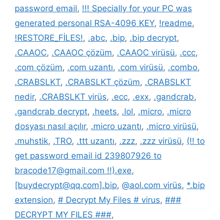
password email
,
!!! Specially for your PC was
generated personal RSA-4096 KEY
,
!readme
,
!RESTORE_FİLES!
,
.abc
,
.bip
,
.bip decrypt
,
.CAAOC
,
.CAAOC çözüm
,
.CAAOC virüsü
,
.ccc
,
.com çözüm
,
.com uzantı
,
.com virüsü
,
.combo
,
.CRABSLKT
,
.CRABSLKT çözüm
,
.CRABSLKT
nedir
,
.CRABSLKT virüs
,
.ecc
,
.exx
,
.gandcrab
,
.gandcrab decrypt
,
.heets
,
.lol
,
.micro
,
.micro
dosyası nasıl açılır
,
.micro uzantı
,
.micro virüsü
,
.muhstik
,
.TRO
,
.ttt uzantı
,
.zzz
,
.zzz virüsü
,
(!! to
get password email id 239807926 to
bracode17@gmail.com !!).exe
,
[buydecrypt@qq.com].bip
,
@aol.com virüs
,
*.bip
extension
,
# Decrypt My Files # virus
,
###
DECRYPT MY FILES ###
,