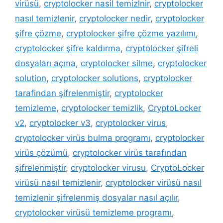
virüsü
,
cryptolocker nasil temizlnir
,
cryptolocker
nasıl temizlenir
,
cryptolocker nedir
,
cryptolocker
şifre çözme
,
cryptolocker şifre çözme yazılımı
,
cryptolocker şifre kaldırma
,
cryptolocker şifreli
dosyaları açma
,
cryptolocker silme
,
cryptolocker
solution
,
cryptolocker solutions
,
cryptolocker
tarafindan şifrelenmiştir
,
cryptolocker
temizleme
,
cryptolocker temizlik
,
CryptoLocker
v2
,
cryptolocker v3
,
cryptolocker virus
,
cryptolocker virüs bulma programı
,
cryptolocker
virüs çözümü
,
cryptolocker virüs tarafından
şifrelenmiştir
,
cryptolocker virusu
,
CryptoLocker
virüsü nasıl temizlenir
,
cryptolocker virüsü nasıl
temizlenir şifrelenmiş dosyalar nasıl açılır
,
cryptolocker virüsü temizleme programı
,