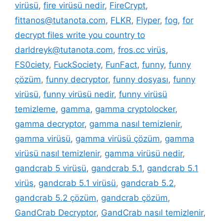
virüsü
,
fire virüsü nedir
,
FireCrypt
,
fittanos@tutanota.com
,
FLKR
,
Flyper
,
fog
,
for
decrypt files write you country to
darldreyk@tutanota.com
,
fros.cc virüs
,
FS0ciety
,
FuckSociety
,
FunFact
,
funny
,
funny
çözüm
,
funny decryptor
,
funny dosyası
,
funny
virüsü
,
funny virüsü nedir
,
funny virüsü
temizleme
,
gamma
,
gamma cryptolocker
,
gamma decryptor
,
gamma nasıl temizlenir
,
gamma virüsü
,
gamma virüsü çözüm
,
gamma
virüsü nasıl temizlenir
,
gamma virüsü nedir
,
gandcrab 5 virüsü
,
gandcrab 5.1
,
gandcrab 5.1
virüs
,
gandcrab 5.1 virüsü
,
gandcrab 5.2
,
gandcrab 5.2 çözüm
,
gandcrab çözüm
,
GandCrab Decryptor
,
GandCrab nasıl temizlenir
,