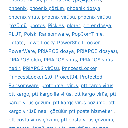
phoenix
,
phoenix çözüm
,
phoenix dosya
,
phoenix virus
,
phoenix virüsü
,
phoenix virüsü
çözümü
,
photos
,
Pickles
,
plorer
,
plorer dosya
,
PLUT
,
Polski Ransomware
,
PopCornTime
,
Potato
,
PowerLocky
,
PowerShell Locker
,
PowerWare
,
PRIAPOS dosya
,
PRIAPOS dosyası
,
PRIAPOS oldu
,
PRIAPOS virus
,
PRIAPOS virüs
nedir
,
PRIAPOS virüsü
,
PrincessLocker
,
PrincessLocker 2.0
,
Project34
,
Protected
Ransomware
,
protonmail virus
,
ptt carco virus
,
ptt kargo
,
ptt kargo ile virüs
,
ptt kargo virüs
,
ptt
kargo virüs çözüm
,
ptt kargo virüs çözümğ
,
ptt
kargo virüsü nasıl çözülür
,
ptt posta hizmetleri
,
ptt posta virüs çözüm
,
ptt posta virus çözümü
,