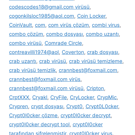
codescodes18@gmail.com virüsü
,
cogonkilsloc1985@aol.com
,
Coin Locker
,
CoinVault
,
com
,
com virüs çözüm
,
combi virus
,
combo çözüm
,
combo dosyası
,
combo uzantı
,
combo virüsü
,
Comrade Circle
,
contreavilli1974@aol
,
Coverton
,
crab dosyası
,
crab uzantı
,
crab virüsü
,
crab virüsü temizleme
,
crab virüsü temizlik
,
crannbest@foxmail.com
,
crannbest@foxmail.com virüs
,
crannbest@foxmail.com virüsü
,
Cripton
,
CrptXXX
,
Cryakl
,
CryFile
,
CryLocker
,
CrypMic
,
Crypren
,
crypt dosyası
,
Crypt0
,
Crypt0L0cker
,
Crypt0l0cker çözme
,
crypt0l0cker decrypt
,
crypt0l0cker decrypt tool
,
crypt0l0cker
tarafından şifrelenmiştir
,
crypt0l0cker virus
,