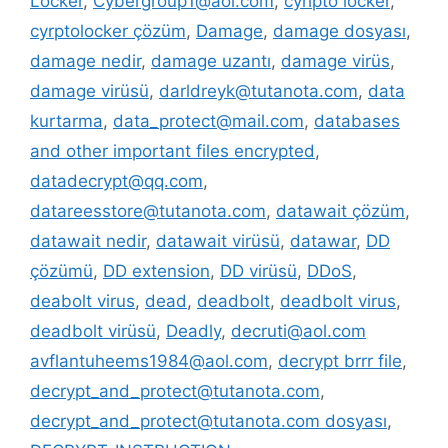
Locker
,
Cybergroup1@aol.com
,
cyripto locker
,
cyrptolocker çözüm
,
Damage
,
damage dosyası
,
damage nedir
,
damage uzantı
,
damage virüs
,
damage virüsü
,
darldreyk@tutanota.com
,
data
kurtarma
,
data_protect@mail.com
,
databases
and other important files encrypted
,
datadecrypt@qq.com
,
datareesstore@tutanota.com
,
datawait çözüm
,
datawait nedir
,
datawait virüsü
,
datawar
,
DD
çözümü
,
DD extension
,
DD virüsü
,
DDoS
,
deabolt virus
,
dead
,
deadbolt
,
deadbolt virus
,
deadbolt virüsü
,
Deadly
,
decruti@aol.com
avflantuheems1984@aol.com
,
decrypt brrr file
,
decrypt_and_protect@tutanota.com
,
decrypt_and_protect@tutanota.com dosyası
,