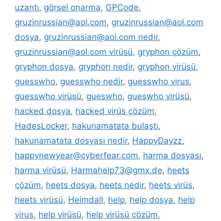
uzantı
,
görsel onarma
,
GPCode
,
gruzinrussian@aol.com
,
gruzinrussian@aol.com
dosya
,
gruzinrussian@aol.com nedir
,
gruzinrussian@aol.com virüsü
,
gryphon çözüm
,
gryphon dosya
,
gryphon nedir
,
gryphon virüsü
,
guesswho
,
guesswho nedir
,
guesswho virus
,
guesswho virüsü
,
gueswho
,
gueswho virüsü
,
hacked dosya
,
hacked virüs çözüm
,
HadesLocker
,
hakunamatata bulaştı
,
hakunamatata dosyası nedir
,
HappyDayzz
,
happynewyear@cyberfear.com
,
harma dosyası
,
harma virüsü
,
Harmahelp73@gmx.de
,
heets
çözüm
,
heets dosya
,
heets nedir
,
heets virüs
,
heets virüsü
,
Heimdall
,
help
,
help dosya
,
help
virus
,
help virüsü
,
help virüsü çözüm
,