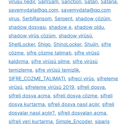
virüsü nedir
,
SamSam
,
Sanction
,
Satan
,
Satana
,
savemydata@qq.com
,
savemydata@qq.com
virus
,
SerbRansom
,
Serpent
,
shadow çözüm
,
shadow dosyası
,
shadow e
,
shadow oldu
,
shadow virüs çözüm
,
shadow virüsü
,
ShellLocker
,
Shigo
,
ShinoLocker
,
Shujin
,
şifre
çözme
,
şifre çözme talimatı
,
şifre virüsü
kaldırma
,
şifre virüsü silme
,
şifre virüsü
temizleme
,
şifre virüsü temizlik
,
SIFRE_COZME_TALIMATI
,
şifreci virüs
,
şifreleme
virüsü
,
şifreleme virüsü 2019
,
şifreli dosya
,
şifreli dosya açma
,
şifreli dosya çözme
,
şifreli
dosya kurtarma
,
şifreli dosya nasıl açılır
,
şifreli
dosyalar nasıl açılır?
,
şifreli dosyaları açma
,
şifreli veri kurtarma
,
Simple_Encoder
,
sipariş