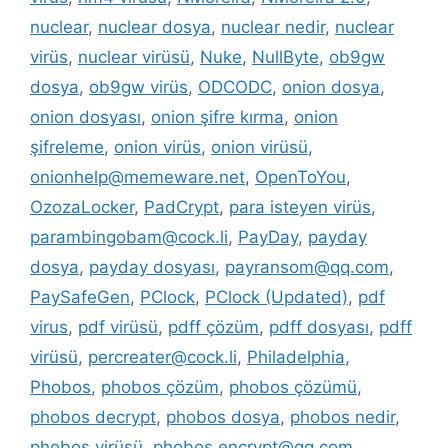
nuclear
,
nuclear dosya
,
nuclear nedir
,
nuclear
virüs
,
nuclear virüsü
,
Nuke
,
NullByte
,
ob9gw
dosya
,
ob9gw virüs
,
ODCODC
,
onion dosya
,
onion dosyası
,
onion şifre kırma
,
onion
şifreleme
,
onion virüs
,
onion virüsü
,
onionhelp@memeware.net
,
OpenToYou
,
OzozaLocker
,
PadCrypt
,
para isteyen virüs
,
parambingobam@cock.li
,
PayDay
,
payday
dosya
,
payday dosyası
,
payransom@qq.com
,
PaySafeGen
,
PClock
,
PClock (Updated)
,
pdf
virus
,
pdf virüsü
,
pdff çözüm
,
pdff dosyası
,
pdff
virüsü
,
percreater@cock.li
,
Philadelphia
,
Phobos
,
phobos çözüm
,
phobos çözümü
,
phobos decrypt
,
phobos dosya
,
phobos nedir
,
phobos virüsü
,
phobos.encrypt@qq.com
,