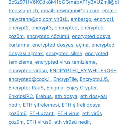
2cSz97HV6KCdk8k41bGGmabXF1yBXUZmji@bi
tmessage.ch
,
email-newcrann@qq.com
,
email-
newcrann@qq.com virüsü
,
embargo
,
encrypt1
,
encrypt2
,
encrypt3
,
encrypted
,
encrypted
çözüm
,
encrypted çözümü
,
encrypted dosya
kurtarma
,
encrypted dosyası açma
,
encrypted
dosyası açmak
,
encrypted silme
,
encrypted
temizleme
,
encrypted virus temizleme
,
encrypted virüsü
,
ENCRYPTED_BY.WHITEROSE
,
encrypted@cock.li
,
EncrypTile
,
EncryptoJJS
,
Encryptor RaaS
,
Enigma
,
Enjey Crypter
,
EnkripsiPC
,
Erebus
,
eth dosya
,
eth dosyası
nedir
,
ETH şifrelemesi
,
ETH şifreli dosya
çözümü
,
ETH uzantı
,
ETH virus
,
eth virüs
çözüm
,
ETH virüsü
,
eth virüsü nedir
,