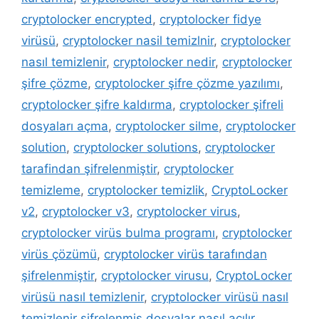
cryptolocker encrypted
,
cryptolocker fidye
virüsü
,
cryptolocker nasil temizlnir
,
cryptolocker
nasıl temizlenir
,
cryptolocker nedir
,
cryptolocker
şifre çözme
,
cryptolocker şifre çözme yazılımı
,
cryptolocker şifre kaldırma
,
cryptolocker şifreli
dosyaları açma
,
cryptolocker silme
,
cryptolocker
solution
,
cryptolocker solutions
,
cryptolocker
tarafindan şifrelenmiştir
,
cryptolocker
temizleme
,
cryptolocker temizlik
,
CryptoLocker
v2
,
cryptolocker v3
,
cryptolocker virus
,
cryptolocker virüs bulma programı
,
cryptolocker
virüs çözümü
,
cryptolocker virüs tarafından
şifrelenmiştir
,
cryptolocker virusu
,
CryptoLocker
virüsü nasıl temizlenir
,
cryptolocker virüsü nasıl
temizlenir şifrelenmiş dosyalar nasıl açılır
,