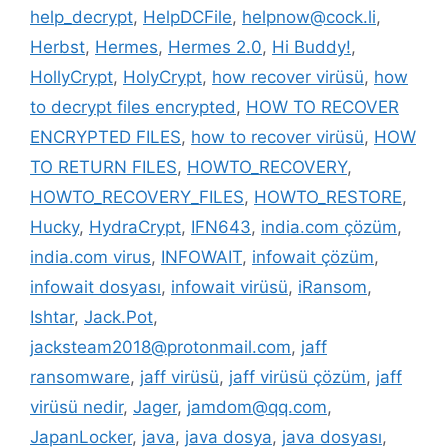
help_decrypt
,
HelpDCFile
,
helpnow@cock.li
,
Herbst
,
Hermes
,
Hermes 2.0
,
Hi Buddy!
,
HollyCrypt
,
HolyCrypt
,
how recover virüsü
,
how
to decrypt files encrypted
,
HOW TO RECOVER
ENCRYPTED FILES
,
how to recover virüsü
,
HOW
TO RETURN FILES
,
HOWTO_RECOVERY
,
HOWTO_RECOVERY_FILES
,
HOWTO_RESTORE
,
Hucky
,
HydraCrypt
,
IFN643
,
india.com çözüm
,
india.com virus
,
INFOWAIT
,
infowait çözüm
,
infowait dosyası
,
infowait virüsü
,
iRansom
,
Ishtar
,
Jack.Pot
,
jacksteam2018@protonmail.com
,
jaff
ransomware
,
jaff virüsü
,
jaff virüsü çözüm
,
jaff
virüsü nedir
,
Jager
,
jamdom@qq.com
,
JapanLocker
,
java
,
java dosya
,
java dosyası
,