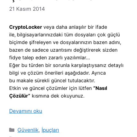
21 Kasım 2014
CryptoLocker
veya daha anlaşılır bir ifade
ile,
b
ilgisayarlarınızdaki tüm dosyaları çok güçlü
biçimde şifreleyen ve dosyalarınızın bazen adını,
bazen de sadece uzantısını değiştirerek sizden
fidye talep eden zararlı yazılımlar…
Eğer bu türden bir sorunla karşılaştıysanız detaylı
bilgi ve çözüm önerileri aşağıdadır. Ayrıca
bu makale sürekli güncel tutulacaktır.
Etkin ve güncel çözümler için lütfen
“Nasıl
Çözülür”
kısmına dek okuyunuz.
Devamını oku
Kategoriler
Güvenlik
,
İpuçları