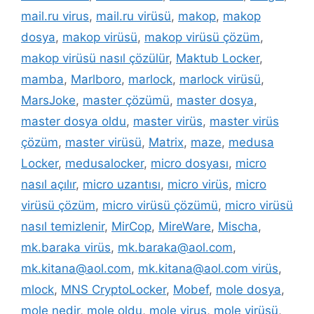
mail.ru virus
,
mail.ru virüsü
,
makop
,
makop
dosya
,
makop virüsü
,
makop virüsü çözüm
,
makop virüsü nasıl çözülür
,
Maktub Locker
,
mamba
,
Marlboro
,
marlock
,
marlock virüsü
,
MarsJoke
,
master çözümü
,
master dosya
,
master dosya oldu
,
master virüs
,
master virüs
çözüm
,
master virüsü
,
Matrix
,
maze
,
medusa
Locker
,
medusalocker
,
micro dosyası
,
micro
nasıl açılır
,
micro uzantısı
,
micro virüs
,
micro
virüsü çözüm
,
micro virüsü çözümü
,
micro virüsü
nasıl temizlenir
,
MirCop
,
MireWare
,
Mischa
,
mk.baraka virüs
,
mk.baraka@aol.com
,
mk.kitana@aol.com
,
mk.kitana@aol.com virüs
,
mlock
,
MNS CryptoLocker
,
Mobef
,
mole dosya
,
mole nedir
,
mole oldu
,
mole virus
,
mole virüsü
,