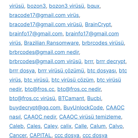
virüsü
,
bozon3
,
bozon3 virüsü
,
bqux
,
bracode17@gmail.com virüs
,
bracode17@gmail.com virüsü
,
BrainCrypt
,
brainfo17@gmail.com
,
brainfo17@gmail.com
virüs
,
Brazilian Ransomware
,
brbrcodes virüsü
,
brbrcodes@gmail.com nedir
,
brbrcodes@gmail.com virüsü
,
brrr
,
brrr decrypt
,
brrr dosya
,
brrr virüsü çözümü
,
btc dosyası
,
btc
virüs
,
btc virüsü
,
btc virüsü çözüm
,
btc virüsü
nedir
,
btc@fros.cc
,
btc@fros.cc nedir
,
btc@fros.cc virüsü
,
BTCamant
,
Bucbi
,
buydecrypt@qq.com
,
BuyUnlockCode
,
CAAOC
nasıl
,
CAAOC nedir
,
CAAOC virüsü temizleme
,
Caleb
,
Cales
,
Caley
,
calix
,
Calle
,
Calum
,
Calvo
,
Cancer
,
CAPITAL
,
ccc dosya
,
ccc dosya