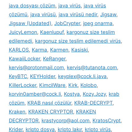
java dosyası çözüm
,
java virüs
,
java virüs
çözümü
,
java virüsü
,
java virüsü nedir
,
Jigsaw
,
Jigsaw (Updated)
,
JobCrypter
,
jpeg onarma
,
JuicyLemon
,
Kaenlupuf
,
kargonuz size teslim
edilemedi
,
kargonuz size teslim edilemedi virüs
,
KARLOS
,
Karma
,
Karmen
,
Kasiski
,
KawaiiLocker
,
KeRanger
,
kervis@protonmail.com
,
kervis@tutanota.com
,
KeyBTC
,
KEYHolder
,
keyplex@cock.li.java
,
KillerLocker
,
KimcilWare
,
Kirk
,
Kolobo
,
korvin0amber@cock.li
,
Kostya
,
Kozy.Jozy
,
krab
çözüm
,
KRAB nasıl çözülür
,
KRAB-DECRYPT
,
Kraken
,
KRAKEN CRYPTOR
,
KRAKEN
DECRYPTOR
,
krastycorp@aol.com
,
KratosCrypt
,
Krider
,
kripto dosya
,
kripto lakır
,
kripto virüs
,