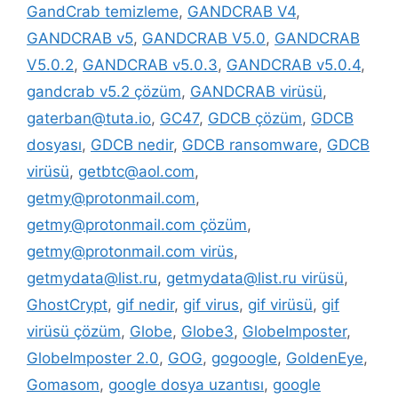
GandCrab temizleme
,
GANDCRAB V4
,
GANDCRAB v5
,
GANDCRAB V5.0
,
GANDCRAB
V5.0.2
,
GANDCRAB v5.0.3
,
GANDCRAB v5.0.4
,
gandcrab v5.2 çözüm
,
GANDCRAB virüsü
,
gaterban@tuta.io
,
GC47
,
GDCB çözüm
,
GDCB
dosyası
,
GDCB nedir
,
GDCB ransomware
,
GDCB
virüsü
,
getbtc@aol.com
,
getmy@protonmail.com
,
getmy@protonmail.com çözüm
,
getmy@protonmail.com virüs
,
getmydata@list.ru
,
getmydata@list.ru virüsü
,
GhostCrypt
,
gif nedir
,
gif virus
,
gif virüsü
,
gif
virüsü çözüm
,
Globe
,
Globe3
,
GlobeImposter
,
GlobeImposter 2.0
,
GOG
,
gogoogle
,
GoldenEye
,
Gomasom
,
google dosya uzantısı
,
google