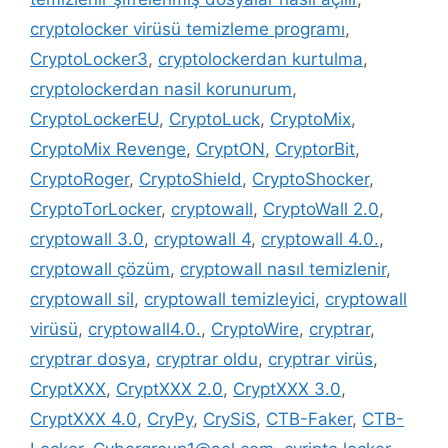
cryptolocker virüsü temizleme programı
,
CryptoLocker3
,
cryptolockerdan kurtulma
,
cryptolockerdan nasil korunurum
,
CryptoLockerEU
,
CryptoLuck
,
CryptoMix
,
CryptoMix Revenge
,
CryptON
,
CryptorBit
,
CryptoRoger
,
CryptoShield
,
CryptoShocker
,
CryptoTorLocker
,
cryptowall
,
CryptoWall 2.0
,
cryptowall 3.0
,
cryptowall 4
,
cryptowall 4.0.
,
cryptowall çözüm
,
cryptowall nasıl temizlenir
,
cryptowall sil
,
cryptowall temizleyici
,
cryptowall
virüsü
,
cryptowall4.0.
,
CryptoWire
,
cryptrar
,
cryptrar dosya
,
cryptrar oldu
,
cryptrar virüs
,
CryptXXX
,
CryptXXX 2.0
,
CryptXXX 3.0
,
CryptXXX 4.0
,
CryPy
,
CrySiS
,
CTB-Faker
,
CTB-