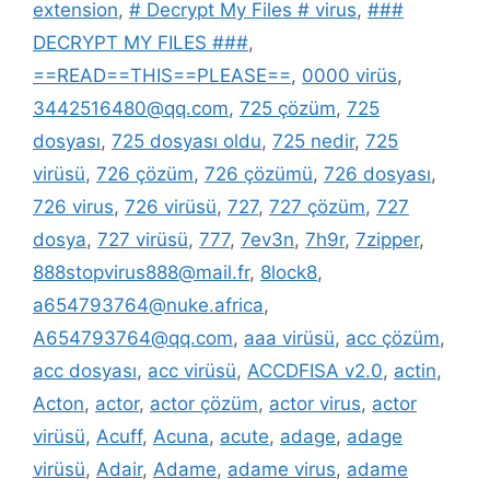
extension
,
# Decrypt My Files # virus
,
###
DECRYPT MY FILES ###
,
==READ==THIS==PLEASE==
,
0000 virüs
,
3442516480@qq.com
,
725 çözüm
,
725
dosyası
,
725 dosyası oldu
,
725 nedir
,
725
virüsü
,
726 çözüm
,
726 çözümü
,
726 dosyası
,
726 virus
,
726 virüsü
,
727
,
727 çözüm
,
727
dosya
,
727 virüsü
,
777
,
7ev3n
,
7h9r
,
7zipper
,
888stopvirus888@mail.fr
,
8lock8
,
a654793764@nuke.africa
,
A654793764@qq.com
,
aaa virüsü
,
acc çözüm
,
acc dosyası
,
acc virüsü
,
ACCDFISA v2.0
,
actin
,
Acton
,
actor
,
actor çözüm
,
actor virus
,
actor
virüsü
,
Acuff
,
Acuna
,
acute
,
adage
,
adage
virüsü
,
Adair
,
Adame
,
adame virus
,
adame