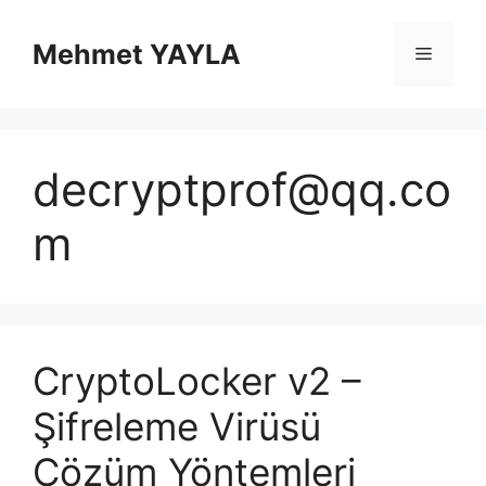
İçeriğe
atla
Mehmet YAYLA
Menü
decryptprof@qq.co
m
CryptoLocker v2 –
Şifreleme Virüsü
Çözüm Yöntemleri