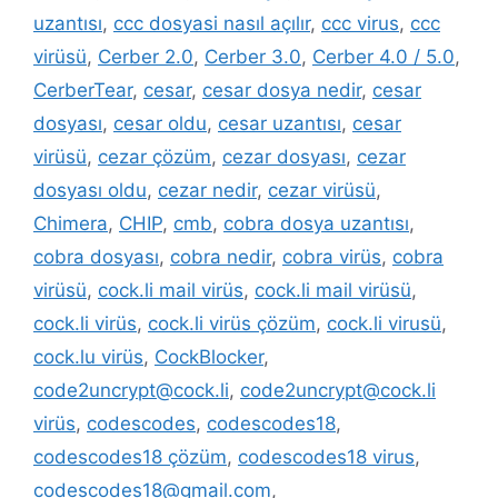
uzantısı
,
ccc dosyasi nasıl açılır
,
ccc virus
,
ccc
virüsü
,
Cerber 2.0
,
Cerber 3.0
,
Cerber 4.0 / 5.0
,
CerberTear
,
cesar
,
cesar dosya nedir
,
cesar
dosyası
,
cesar oldu
,
cesar uzantısı
,
cesar
virüsü
,
cezar çözüm
,
cezar dosyası
,
cezar
dosyası oldu
,
cezar nedir
,
cezar virüsü
,
Chimera
,
CHIP
,
cmb
,
cobra dosya uzantısı
,
cobra dosyası
,
cobra nedir
,
cobra virüs
,
cobra
virüsü
,
cock.li mail virüs
,
cock.li mail virüsü
,
cock.li virüs
,
cock.li virüs çözüm
,
cock.li virusü
,
cock.lu virüs
,
CockBlocker
,
code2uncrypt@cock.li
,
code2uncrypt@cock.li
virüs
,
codescodes
,
codescodes18
,
codescodes18 çözüm
,
codescodes18 virus
,
codescodes18@gmail.com
,