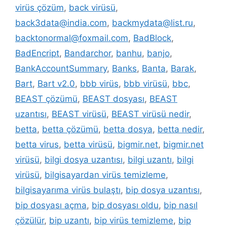
virüs çözüm
,
back virüsü
,
back3data@india.com
,
backmydata@list.ru
,
backtonormal@foxmail.com
,
BadBlock
,
BadEncript
,
Bandarchor
,
banhu
,
banjo
,
BankAccountSummary
,
Banks
,
Banta
,
Barak
,
Bart
,
Bart v2.0
,
bbb virüs
,
bbb virüsü
,
bbc
,
BEAST çözümü
,
BEAST dosyası
,
BEAST
uzantısı
,
BEAST virüsü
,
BEAST virüsü nedir
,
betta
,
betta çözümü
,
betta dosya
,
betta nedir
,
betta virus
,
betta virüsü
,
bigmir.net
,
bigmir.net
virüsü
,
bilgi dosya uzantısı
,
bilgi uzantı
,
bilgi
virüsü
,
bilgisayardan virüs temizleme
,
bilgisayarıma virüs bulaştı
,
bip dosya uzantısı
,
bip dosyası açma
,
bip dosyası oldu
,
bip nasıl
çözülür
,
bip uzantı
,
bip virüs temizleme
,
bip