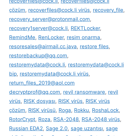
recoverfiles@cock.li
,
recoverfiles@cock.li
çözüm
,
recoverfiles@cock.li virüs
,
recovery_file
,
recovery_server@protonmail.com
,
recovery1server@cock.li
,
REKTLocker
,
RemindMe
,
RenLocker
,
resim onarma
,
resoresales@airmail.cc.java
,
restore files
,
restorebackup@qq.com
,
restoremydata@cock.li
,
restoremydata@cock.li
bip
,
restoremydata@cock.li virüs
,
return_files_2019@aol.com
decryptprof@qq.com
,
revil ransomware
,
revil
virüs
,
RISK dosyası
,
RISK virüs
,
RISK virüs
çözüm
,
RISK virüsü
,
Roga
,
Rokku
,
RoshaLock
,
RotorCrypt
,
Roza
,
RSA-2048
,
RSA-2048 virüs
,
Russian EDA2
,
Sage 2.0
,
sage uzantısı
,
sage