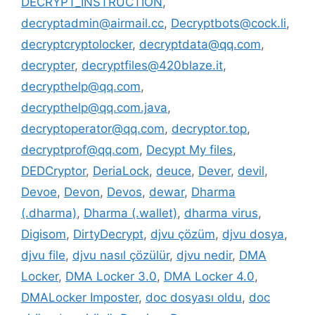
DECRYPT_INSTRUCTION
,
decryptadmin@airmail.cc
,
Decryptbots@cock.li
,
decryptcryptolocker
,
decryptdata@qq.com
,
decrypter
,
decryptfiles@420blaze.it
,
decrypthelp@qq.com
,
decrypthelp@qq.com.java
,
decryptoperator@qq.com
,
decryptor.top
,
decryptprof@qq.com
,
Decypt My files
,
DEDCryptor
,
DeriaLock
,
deuce
,
Dever
,
devil
,
Devoe
,
Devon
,
Devos
,
dewar
,
Dharma
(.dharma)
,
Dharma (.wallet)
,
dharma virus
,
Digisom
,
DirtyDecrypt
,
djvu çözüm
,
djvu dosya
,
djvu file
,
djvu nasıl çözülür
,
djvu nedir
,
DMA
Locker
,
DMA Locker 3.0
,
DMA Locker 4.0
,
DMALocker Imposter
,
doc dosyası oldu
,
doc