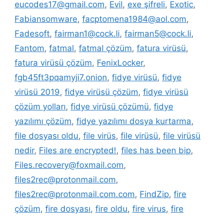
eucodes17@gmail.com
,
Evil
,
exe şifreli
,
Exotic
,
Fabiansomware
,
facptomena1984@aol.com
,
Fadesoft
,
fairman1@cock.li
,
fairman5@cock.li
,
Fantom
,
fatmal
,
fatmal çözüm
,
fatura virüsü
,
fatura virüsü çözüm
,
FenixLocker
,
fgb45ft3pqamyji7.onion
,
fidye virüsü
,
fidye
virüsü 2019
,
fidye virüsü çözüm
,
fidye virüsü
çözüm yolları
,
fidye virüsü çözümü
,
fidye
yazılımı çözüm
,
fidye yazılımı dosya kurtarma
,
file dosyası oldu
,
file virüs
,
file virüsü
,
file virüsü
nedir
,
Files are encrypted!
,
files has been bip
,
Files.recovery@foxmail.com
,
files2rec@protonmail.com
,
files2rec@protonmail.com.com
,
FindZip
,
fire
çözüm
,
fire dosyası
,
fire oldu
,
fire virus
,
fire