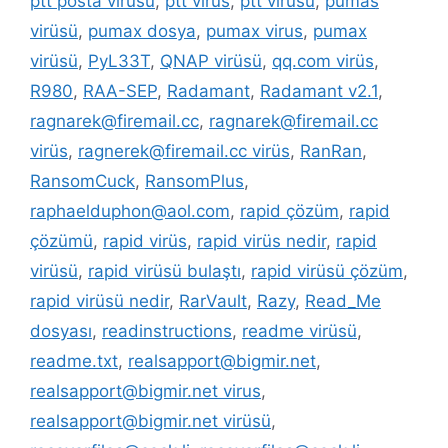
ptt posta virüsü
,
ptt virüs
,
ptt virüsü
,
pumas
virüsü
,
pumax dosya
,
pumax virus
,
pumax
virüsü
,
PyL33T
,
QNAP virüsü
,
qq.com virüs
,
R980
,
RAA-SEP
,
Radamant
,
Radamant v2.1
,
ragnarek@firemail.cc
,
ragnarek@firemail.cc
virüs
,
ragnerek@firemail.cc virüs
,
RanRan
,
RansomCuck
,
RansomPlus
,
raphaelduphon@aol.com
,
rapid çözüm
,
rapid
çözümü
,
rapid virüs
,
rapid virüs nedir
,
rapid
virüsü
,
rapid virüsü bulaştı
,
rapid virüsü çözüm
,
rapid virüsü nedir
,
RarVault
,
Razy
,
Read_Me
dosyası
,
readinstructions
,
readme virüsü
,
readme.txt
,
realsapport@bigmir.net
,
realsapport@bigmir.net virus
,
realsapport@bigmir.net virüsü
,