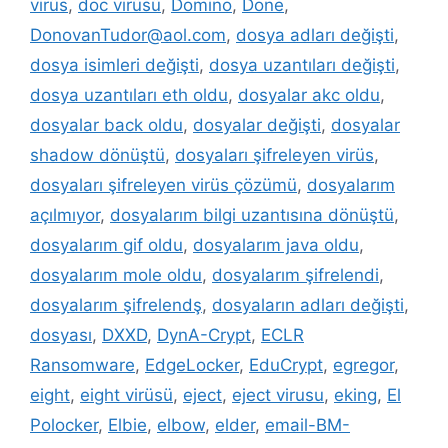
virüs
,
doc virüsü
,
Domino
,
Done
,
DonovanTudor@aol.com
,
dosya adları değişti
,
dosya isimleri değişti
,
dosya uzantıları değişti
,
dosya uzantıları eth oldu
,
dosyalar akc oldu
,
dosyalar back oldu
,
dosyalar değişti
,
dosyalar
shadow dönüştü
,
dosyaları şifreleyen virüs
,
dosyaları şifreleyen virüs çözümü
,
dosyalarım
açılmıyor
,
dosyalarım bilgi uzantısına dönüştü
,
dosyalarım gif oldu
,
dosyalarım java oldu
,
dosyalarım mole oldu
,
dosyalarım şifrelendi
,
dosyalarım şifrelendş
,
dosyaların adları değişti
,
dosyası
,
DXXD
,
DynA-Crypt
,
ECLR
Ransomware
,
EdgeLocker
,
EduCrypt
,
egregor
,
eight
,
eight virüsü
,
eject
,
eject virusu
,
eking
,
El
Polocker
,
Elbie
,
elbow
,
elder
,
email-BM-