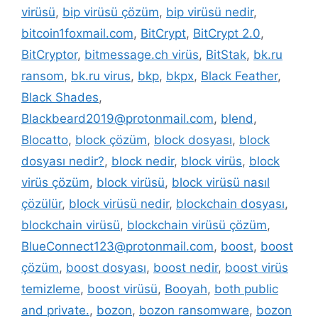
virüsü
,
bip virüsü çözüm
,
bip virüsü nedir
,
bitcoin1foxmail.com
,
BitCrypt
,
BitCrypt 2.0
,
BitCryptor
,
bitmessage.ch virüs
,
BitStak
,
bk.ru
ransom
,
bk.ru virus
,
bkp
,
bkpx
,
Black Feather
,
Black Shades
,
Blackbeard2019@protonmail.com
,
blend
,
Blocatto
,
block çözüm
,
block dosyası
,
block
dosyası nedir?
,
block nedir
,
block virüs
,
block
virüs çözüm
,
block virüsü
,
block virüsü nasıl
çözülür
,
block virüsü nedir
,
blockchain dosyası
,
blockchain virüsü
,
blockchain virüsü çözüm
,
BlueConnect123@protonmail.com
,
boost
,
boost
çözüm
,
boost dosyası
,
boost nedir
,
boost virüs
temizleme
,
boost virüsü
,
Booyah
,
both public
and private.
,
bozon
,
bozon ransomware
,
bozon