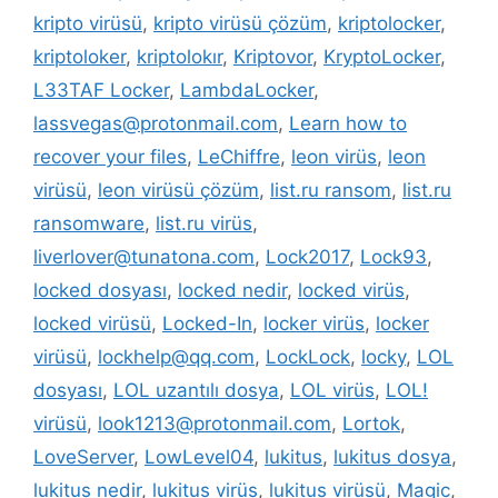
kripto virüsü
,
kripto virüsü çözüm
,
kriptolocker
,
kriptoloker
,
kriptolokır
,
Kriptovor
,
KryptoLocker
,
L33TAF Locker
,
LambdaLocker
,
lassvegas@protonmail.com
,
Learn how to
recover your files
,
LeChiffre
,
leon virüs
,
leon
virüsü
,
leon virüsü çözüm
,
list.ru ransom
,
list.ru
ransomware
,
list.ru virüs
,
liverlover@tunatona.com
,
Lock2017
,
Lock93
,
locked dosyası
,
locked nedir
,
locked virüs
,
locked virüsü
,
Locked-In
,
locker virüs
,
locker
virüsü
,
lockhelp@qq.com
,
LockLock
,
locky
,
LOL
dosyası
,
LOL uzantılı dosya
,
LOL virüs
,
LOL!
virüsü
,
look1213@protonmail.com
,
Lortok
,
LoveServer
,
LowLevel04
,
lukitus
,
lukitus dosya
,
lukitus nedir
,
lukitus virüs
,
lukitus virüsü
,
Magic
,