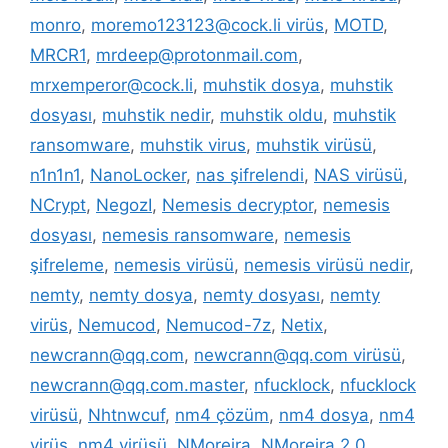
monro
,
moremo123123@cock.li virüs
,
MOTD
,
MRCR1
,
mrdeep@protonmail.com
,
mrxemperor@cock.li
,
muhstik dosya
,
muhstik
dosyası
,
muhstik nedir
,
muhstik oldu
,
muhstik
ransomware
,
muhstik virus
,
muhstik virüsü
,
n1n1n1
,
NanoLocker
,
nas şifrelendi
,
NAS virüsü
,
NCrypt
,
NegozI
,
Nemesis decryptor
,
nemesis
dosyası
,
nemesis ransomware
,
nemesis
şifreleme
,
nemesis virüsü
,
nemesis virüsü nedir
,
nemty
,
nemty dosya
,
nemty dosyası
,
nemty
virüs
,
Nemucod
,
Nemucod-7z
,
Netix
,
newcrann@qq.com
,
newcrann@qq.com virüsü
,
newcrann@qq.com.master
,
nfucklock
,
nfucklock
virüsü
,
Nhtnwcuf
,
nm4 çözüm
,
nm4 dosya
,
nm4
virüs
,
nm4 virüsü
,
NMoreira
,
NMoreira 2.0
,