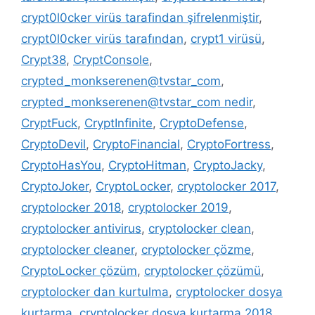
crypt0l0cker virüs tarafindan şifrelenmiştir
,
crypt0l0cker virüs tarafından
,
crypt1 virüsü
,
Crypt38
,
CryptConsole
,
crypted_monkserenen@tvstar_com
,
crypted_monkserenen@tvstar_com nedir
,
CryptFuck
,
CryptInfinite
,
CryptoDefense
,
CryptoDevil
,
CryptoFinancial
,
CryptoFortress
,
CryptoHasYou
,
CryptoHitman
,
CryptoJacky
,
CryptoJoker
,
CryptoLocker
,
cryptolocker 2017
,
cryptolocker 2018
,
cryptolocker 2019
,
cryptolocker antivirus
,
cryptolocker clean
,
cryptolocker cleaner
,
cryptolocker çözme
,
CryptoLocker çözüm
,
cryptolocker çözümü
,
cryptolocker dan kurtulma
,
cryptolocker dosya
kurtarma
,
cryptolocker dosya kurtarma 2018
,