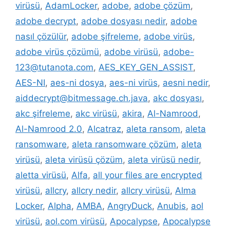
virüsü
,
AdamLocker
,
adobe
,
adobe çözüm
,
adobe decrypt
,
adobe dosyası nedir
,
adobe
nasıl çözülür
,
adobe şifreleme
,
adobe virüs
,
adobe virüs çözümü
,
adobe virüsü
,
adobe-
123@tutanota.com
,
AES_KEY_GEN_ASSIST
,
AES-NI
,
aes-ni dosya
,
aes-ni virüs
,
aesni nedir
,
aiddecrypt@bitmessage.ch.java
,
akc dosyası
,
akc şifreleme
,
akc virüsü
,
akira
,
Al-Namrood
,
Al-Namrood 2.0
,
Alcatraz
,
aleta ransom
,
aleta
ransomware
,
aleta ransomware çözüm
,
aleta
virüsü
,
aleta virüsü çözüm
,
aleta virüsü nedir
,
aletta virüsü
,
Alfa
,
all your files are encrypted
virüsü
,
allcry
,
allcry nedir
,
allcry virüsü
,
Alma
Locker
,
Alpha
,
AMBA
,
AngryDuck
,
Anubis
,
aol
virüsü
,
aol.com virüsü
,
Apocalypse
,
Apocalypse