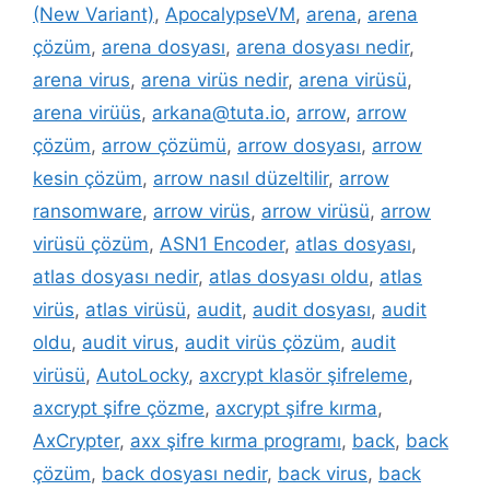
(New Variant)
,
ApocalypseVM
,
arena
,
arena
çözüm
,
arena dosyası
,
arena dosyası nedir
,
arena virus
,
arena virüs nedir
,
arena virüsü
,
arena virüüs
,
arkana@tuta.io
,
arrow
,
arrow
çözüm
,
arrow çözümü
,
arrow dosyası
,
arrow
kesin çözüm
,
arrow nasıl düzeltilir
,
arrow
ransomware
,
arrow virüs
,
arrow virüsü
,
arrow
virüsü çözüm
,
ASN1 Encoder
,
atlas dosyası
,
atlas dosyası nedir
,
atlas dosyası oldu
,
atlas
virüs
,
atlas virüsü
,
audit
,
audit dosyası
,
audit
oldu
,
audit virus
,
audit virüs çözüm
,
audit
virüsü
,
AutoLocky
,
axcrypt klasör şifreleme
,
axcrypt şifre çözme
,
axcrypt şifre kırma
,
AxCrypter
,
axx şifre kırma programı
,
back
,
back
çözüm
,
back dosyası nedir
,
back virus
,
back