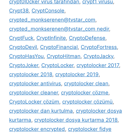
crypt0l0cker virüs tarafından
,
crypt1 virüsü
,
Crypt38
,
CryptConsole
,
crypted_monkserenen@tvstar_com
,
crypted_monkserenen@tvstar_com nedir
,
CryptFuck
,
CryptInfinite
,
CryptoDefense
,
CryptoDevil
,
CryptoFinancial
,
CryptoFortress
,
CryptoHasYou
,
CryptoHitman
,
CryptoJacky
,
CryptoJoker
,
CryptoLocker
,
cryptolocker 2017
,
cryptolocker 2018
,
cryptolocker 2019
,
cryptolocker antivirus
,
cryptolocker clean
,
cryptolocker cleaner
,
cryptolocker çözme
,
CryptoLocker çözüm
,
cryptolocker çözümü
,
cryptolocker dan kurtulma
,
cryptolocker dosya
kurtarma
,
cryptolocker dosya kurtarma 2018
,
cryptolocker encrypted
,
cryptolocker fidye