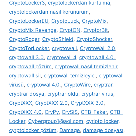
CryptoLocker3
,
cryptolockerdan kurtulma
,
cryptolockerdan nasil korunurum
,
CryptoLockerEU
,
CryptoLuck
,
CryptoMix
,
CryptoMix Revenge
,
CryptON
,
CryptorBit
,
CryptoRoger
,
CryptoShield
,
CryptoShocker
,
CryptoTorLocker
,
cryptowall
,
CryptoWall 2.0
,
cryptowall 3.0
,
cryptowall 4
,
cryptowall 4.0.
,
cryptowall çözüm
,
cryptowall nasıl temizlenir
,
cryptowall sil
,
cryptowall temizleyici
,
cryptowall
virüsü
,
cryptowall4.0.
,
CryptoWire
,
cryptrar
,
cryptrar dosya
,
cryptrar oldu
,
cryptrar virüs
,
CryptXXX
,
CryptXXX 2.0
,
CryptXXX 3.0
,
CryptXXX 4.0
,
CryPy
,
CrySiS
,
CTB-Faker
,
CTB-
Locker
,
Cybergroup1@aol.com
,
cyripto locker
,
cyrptolocker çözüm
,
Damage
,
damage dosyası
,