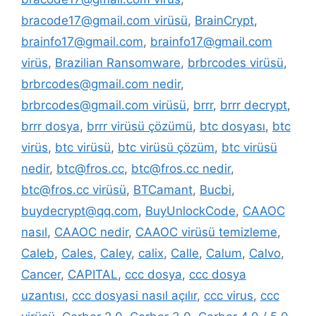
bracode17@gmail.com virüsü
,
BrainCrypt
,
brainfo17@gmail.com
,
brainfo17@gmail.com
virüs
,
Brazilian Ransomware
,
brbrcodes virüsü
,
brbrcodes@gmail.com nedir
,
brbrcodes@gmail.com virüsü
,
brrr
,
brrr decrypt
,
brrr dosya
,
brrr virüsü çözümü
,
btc dosyası
,
btc
virüs
,
btc virüsü
,
btc virüsü çözüm
,
btc virüsü
nedir
,
btc@fros.cc
,
btc@fros.cc nedir
,
btc@fros.cc virüsü
,
BTCamant
,
Bucbi
,
buydecrypt@qq.com
,
BuyUnlockCode
,
CAAOC
nasıl
,
CAAOC nedir
,
CAAOC virüsü temizleme
,
Caleb
,
Cales
,
Caley
,
calix
,
Calle
,
Calum
,
Calvo
,
Cancer
,
CAPITAL
,
ccc dosya
,
ccc dosya
uzantısı
,
ccc dosyasi nasıl açılır
,
ccc virus
,
ccc