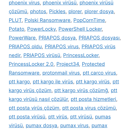
phoenix virus
,
phoenix virüsü
,
phoenix virüsü
çözümü
,
photos
,
Pickles
,
plorer
,
plorer dosya
,
PLUT
,
Polski Ransomware
,
PopCornTime
,
Potato
,
PowerLocky
,
PowerShell Locker
,
PowerWare
,
PRIAPOS dosya
,
PRIAPOS dosyası
,
PRIAPOS oldu
,
PRIAPOS virus
,
PRIAPOS virüs
nedir
,
PRIAPOS virüsü
,
PrincessLocker
,
PrincessLocker 2.0
,
Project34
,
Protected
Ransomware
,
protonmail virus
,
ptt carco virus
,
ptt kargo
,
ptt kargo ile virüs
,
ptt kargo virüs
,
ptt
kargo virüs çözüm
,
ptt kargo virüs çözümğ
,
ptt
kargo virüsü nasıl çözülür
,
ptt posta hizmetleri
,
ptt posta virüs çözüm
,
ptt posta virus çözümü
,
ptt posta virüsü
,
ptt virüs
,
ptt virüsü
,
pumas
virüsü
,
pumax dosya
,
pumax virus
,
pumax