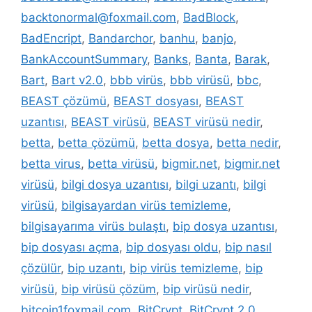
backtonormal@foxmail.com
,
BadBlock
,
BadEncript
,
Bandarchor
,
banhu
,
banjo
,
BankAccountSummary
,
Banks
,
Banta
,
Barak
,
Bart
,
Bart v2.0
,
bbb virüs
,
bbb virüsü
,
bbc
,
BEAST çözümü
,
BEAST dosyası
,
BEAST
uzantısı
,
BEAST virüsü
,
BEAST virüsü nedir
,
betta
,
betta çözümü
,
betta dosya
,
betta nedir
,
betta virus
,
betta virüsü
,
bigmir.net
,
bigmir.net
virüsü
,
bilgi dosya uzantısı
,
bilgi uzantı
,
bilgi
virüsü
,
bilgisayardan virüs temizleme
,
bilgisayarıma virüs bulaştı
,
bip dosya uzantısı
,
bip dosyası açma
,
bip dosyası oldu
,
bip nasıl
çözülür
,
bip uzantı
,
bip virüs temizleme
,
bip
virüsü
,
bip virüsü çözüm
,
bip virüsü nedir
,
bitcoin1foxmail.com
,
BitCrypt
,
BitCrypt 2.0
,