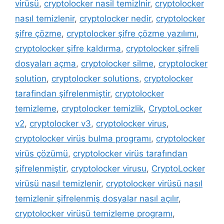
virüsü
,
cryptolocker nasil temizlnir
,
cryptolocker
nasıl temizlenir
,
cryptolocker nedir
,
cryptolocker
şifre çözme
,
cryptolocker şifre çözme yazılımı
,
cryptolocker şifre kaldırma
,
cryptolocker şifreli
dosyaları açma
,
cryptolocker silme
,
cryptolocker
solution
,
cryptolocker solutions
,
cryptolocker
tarafindan şifrelenmiştir
,
cryptolocker
temizleme
,
cryptolocker temizlik
,
CryptoLocker
v2
,
cryptolocker v3
,
cryptolocker virus
,
cryptolocker virüs bulma programı
,
cryptolocker
virüs çözümü
,
cryptolocker virüs tarafından
şifrelenmiştir
,
cryptolocker virusu
,
CryptoLocker
virüsü nasıl temizlenir
,
cryptolocker virüsü nasıl
temizlenir şifrelenmiş dosyalar nasıl açılır
,
cryptolocker virüsü temizleme programı
,