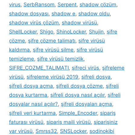
virus
,
SerbRansom
,
Serpent
,
shadow çözüm
,
shadow dosyası
,
shadow e
,
shadow oldu
,
shadow virüs çözüm
,
shadow virüsü
,
ShellLocker
,
Shigo
,
ShinoLocker
,
Shujin
,
şifre
çözme
,
şifre çözme talimatı
,
şifre virüsü
kaldırma
,
şifre virüsü silme
,
şifre virüsü
temizleme
,
şifre virüsü temizlik
,
SIFRE_COZME_TALIMATI
,
şifreci virüs
,
şifreleme
virüsü
,
şifreleme virüsü 2019
,
şifreli dosya
,
şifreli dosya açma
,
şifreli dosya çözme
,
şifreli
dosya kurtarma
,
şifreli dosya nasıl açılır
,
şifreli
dosyalar nasıl açılır?
,
şifreli dosyaları açma
,
şifreli veri kurtarma
,
Simple_Encoder
,
sipariş
faturası virüsü
,
sipariş maili virüsü
,
siparişiniz
var virüsü
,
Smrss32
,
SNSLocker
,
sodinokibi