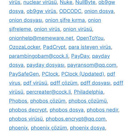
virüs
,
nuclear virüsü
,
Nuke
,
NullByte
,
ob9gw
dosya
,
ob9gw virüs
,
ODCODC
,
onion dosya
,
onion dosyası
,
onion şifre kırma
,
onion
şifreleme
,
onion virüs
,
onion virüsü
,
onionhelp@memeware.net
,
OpenToYou
,
OzozaLocker
,
PadCrypt
,
para isteyen virüs
,
parambingobam@cock.li
,
PayDay
,
payday
dosya
,
payday dosyası
,
payransom@qq.com
,
PaySafeGen
,
PClock
,
PClock (Updated)
,
pdf
virus
,
pdf virüsü
,
pdff çözüm
,
pdff dosyası
,
pdff
virüsü
,
percreater@cock.li
,
Philadelphia
,
Phobos
,
phobos çözüm
,
phobos çözümü
,
phobos decrypt
,
phobos dosya
,
phobos nedir
,
phobos virüsü
,
phobos.encrypt@qq.com
,
phoenix
,
phoenix çözüm
,
phoenix dosya
,