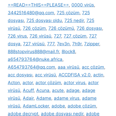
==READ==THIS==PLEASE==
,
0000 virüs
,
3442516480@qq.com
,
725 çözüm
,
725
dosyası
,
725 dosyası oldu
,
725 nedir
,
725
virüsü
,
726 çözüm
,
726 çözümü
,
726 dosyası
,
726 virus
,
726 virüsü
,
727
,
727 çözüm
,
727
dosya
,
727 virüsü
,
777
,
7ev3n
,
7h9r
,
7zipper
,
888stopvirus888@mail.fr
,
8lock8
,
a654793764@nuke.africa
,
A654793764@qq.com
,
aaa virüsü
,
acc çözüm
,
acc dosyası
,
acc virüsü
,
ACCDFISA v2.0
,
actin
,
Acton
,
actor
,
actor çözüm
,
actor virus
,
actor
virüsü
,
Acuff
,
Acuna
,
acute
,
adage
,
adage
virüsü
,
Adair
,
Adame
,
adame virus
,
adame
virüsü
,
AdamLocker
,
adobe
,
adobe çözüm
,
adobe decrypt
,
adobe dosyası nedir
,
adobe