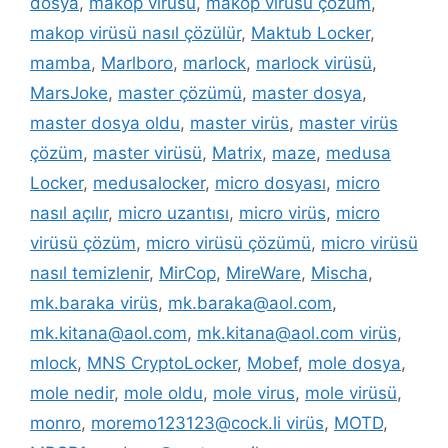
dosya
,
makop virüsü
,
makop virüsü çözüm
,
makop virüsü nasıl çözülür
,
Maktub Locker
,
mamba
,
Marlboro
,
marlock
,
marlock virüsü
,
MarsJoke
,
master çözümü
,
master dosya
,
master dosya oldu
,
master virüs
,
master virüs
çözüm
,
master virüsü
,
Matrix
,
maze
,
medusa
Locker
,
medusalocker
,
micro dosyası
,
micro
nasıl açılır
,
micro uzantısı
,
micro virüs
,
micro
virüsü çözüm
,
micro virüsü çözümü
,
micro virüsü
nasıl temizlenir
,
MirCop
,
MireWare
,
Mischa
,
mk.baraka virüs
,
mk.baraka@aol.com
,
mk.kitana@aol.com
,
mk.kitana@aol.com virüs
,
mlock
,
MNS CryptoLocker
,
Mobef
,
mole dosya
,
mole nedir
,
mole oldu
,
mole virus
,
mole virüsü
,
monro
,
moremo123123@cock.li virüs
,
MOTD
,