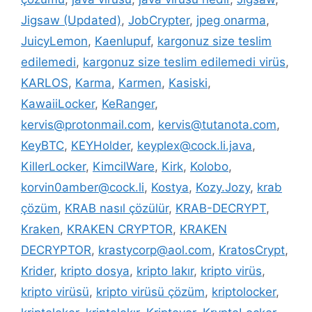
Jigsaw (Updated)
,
JobCrypter
,
jpeg onarma
,
JuicyLemon
,
Kaenlupuf
,
kargonuz size teslim
edilemedi
,
kargonuz size teslim edilemedi virüs
,
KARLOS
,
Karma
,
Karmen
,
Kasiski
,
KawaiiLocker
,
KeRanger
,
kervis@protonmail.com
,
kervis@tutanota.com
,
KeyBTC
,
KEYHolder
,
keyplex@cock.li.java
,
KillerLocker
,
KimcilWare
,
Kirk
,
Kolobo
,
korvin0amber@cock.li
,
Kostya
,
Kozy.Jozy
,
krab
çözüm
,
KRAB nasıl çözülür
,
KRAB-DECRYPT
,
Kraken
,
KRAKEN CRYPTOR
,
KRAKEN
DECRYPTOR
,
krastycorp@aol.com
,
KratosCrypt
,
Krider
,
kripto dosya
,
kripto lakır
,
kripto virüs
,
kripto virüsü
,
kripto virüsü çözüm
,
kriptolocker
,