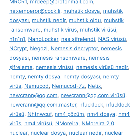
MRCR1
,
mrdeep@protonmail.com
,
mrxemperor@cock.li
,
muhstik dosya
,
muhstik
dosyası
,
muhstik nedir
,
muhstik oldu
,
muhstik
ransomware
,
muhstik virus
,
muhstik virüsü
,
n1n1n1
,
NanoLocker
,
nas şifrelendi
,
NAS virüsü
,
NCrypt
,
NegozI
,
Nemesis decryptor
,
nemesis
dosyası
,
nemesis ransomware
,
nemesis
şifreleme
,
nemesis virüsü
,
nemesis virüsü nedir
,
nemty
,
nemty dosya
,
nemty dosyası
,
nemty
virüs
,
Nemucod
,
Nemucod-7z
,
Netix
,
newcrann@qq.com
,
newcrann@qq.com virüsü
,
newcrann@qq.com.master
,
nfucklock
,
nfucklock
virüsü
,
Nhtnwcuf
,
nm4 çözüm
,
nm4 dosya
,
nm4
virüs
,
nm4 virüsü
,
NMoreira
,
NMoreira 2.0
,
nuclear
,
nuclear dosya
,
nuclear nedir
,
nuclear