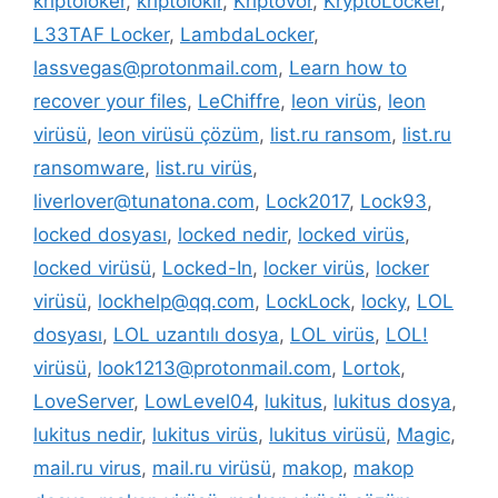
kriptoloker
,
kriptolokır
,
Kriptovor
,
KryptoLocker
,
L33TAF Locker
,
LambdaLocker
,
lassvegas@protonmail.com
,
Learn how to
recover your files
,
LeChiffre
,
leon virüs
,
leon
virüsü
,
leon virüsü çözüm
,
list.ru ransom
,
list.ru
ransomware
,
list.ru virüs
,
liverlover@tunatona.com
,
Lock2017
,
Lock93
,
locked dosyası
,
locked nedir
,
locked virüs
,
locked virüsü
,
Locked-In
,
locker virüs
,
locker
virüsü
,
lockhelp@qq.com
,
LockLock
,
locky
,
LOL
dosyası
,
LOL uzantılı dosya
,
LOL virüs
,
LOL!
virüsü
,
look1213@protonmail.com
,
Lortok
,
LoveServer
,
LowLevel04
,
lukitus
,
lukitus dosya
,
lukitus nedir
,
lukitus virüs
,
lukitus virüsü
,
Magic
,
mail.ru virus
,
mail.ru virüsü
,
makop
,
makop