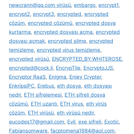
newcrann@qq.com virüsü
,
embargo
,
encrypt1
,
encrypt2
,
encrypt3
,
encrypted
,
encrypted
çözüm
,
encrypted çözümü
,
encrypted dosya
kurtarma
,
encrypted dosyası açma
,
encrypted
dosyası açmak
,
encrypted silme
,
encrypted
temizleme
,
encrypted virus temizleme
,
encrypted virüsü
,
ENCRYPTED_BY.WHITEROSE
,
encrypted@cock.li
,
EncrypTile
,
EncryptoJJS
,
Encryptor RaaS
,
Enigma
,
Enjey Crypter
,
EnkripsiPC
,
Erebus
,
eth dosya
,
eth dosyası
nedir
,
ETH şifrelemesi
,
ETH şifreli dosya
çözümü
,
ETH uzantı
,
ETH virus
,
eth virüs
çözüm
,
ETH virüsü
,
eth virüsü nedir
,
eucodes17@gmail.com
,
Evil
,
exe şifreli
,
Exotic
,
Fabiansomware
,
facptomena1984@aol.com
,