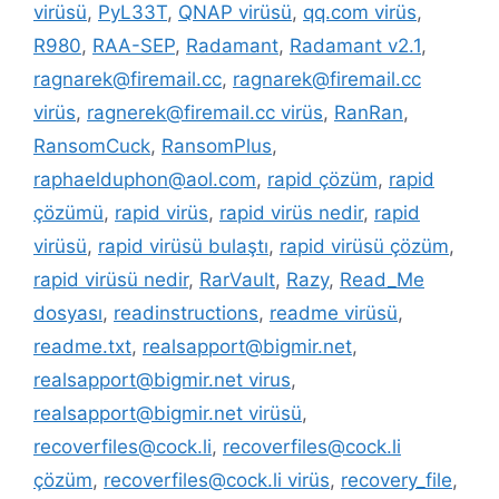
virüsü
,
PyL33T
,
QNAP virüsü
,
qq.com virüs
,
R980
,
RAA-SEP
,
Radamant
,
Radamant v2.1
,
ragnarek@firemail.cc
,
ragnarek@firemail.cc
virüs
,
ragnerek@firemail.cc virüs
,
RanRan
,
RansomCuck
,
RansomPlus
,
raphaelduphon@aol.com
,
rapid çözüm
,
rapid
çözümü
,
rapid virüs
,
rapid virüs nedir
,
rapid
virüsü
,
rapid virüsü bulaştı
,
rapid virüsü çözüm
,
rapid virüsü nedir
,
RarVault
,
Razy
,
Read_Me
dosyası
,
readinstructions
,
readme virüsü
,
readme.txt
,
realsapport@bigmir.net
,
realsapport@bigmir.net virus
,
realsapport@bigmir.net virüsü
,
recoverfiles@cock.li
,
recoverfiles@cock.li
çözüm
,
recoverfiles@cock.li virüs
,
recovery_file
,