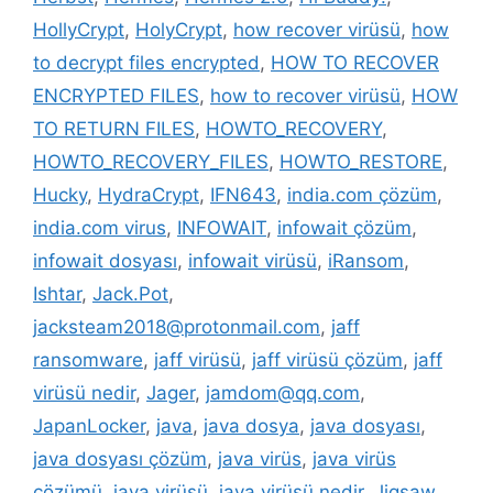
HollyCrypt
,
HolyCrypt
,
how recover virüsü
,
how
to decrypt files encrypted
,
HOW TO RECOVER
ENCRYPTED FILES
,
how to recover virüsü
,
HOW
TO RETURN FILES
,
HOWTO_RECOVERY
,
HOWTO_RECOVERY_FILES
,
HOWTO_RESTORE
,
Hucky
,
HydraCrypt
,
IFN643
,
india.com çözüm
,
india.com virus
,
INFOWAIT
,
infowait çözüm
,
infowait dosyası
,
infowait virüsü
,
iRansom
,
Ishtar
,
Jack.Pot
,
jacksteam2018@protonmail.com
,
jaff
ransomware
,
jaff virüsü
,
jaff virüsü çözüm
,
jaff
virüsü nedir
,
Jager
,
jamdom@qq.com
,
JapanLocker
,
java
,
java dosya
,
java dosyası
,
java dosyası çözüm
,
java virüs
,
java virüs
çözümü
,
java virüsü
,
java virüsü nedir
,
Jigsaw
,