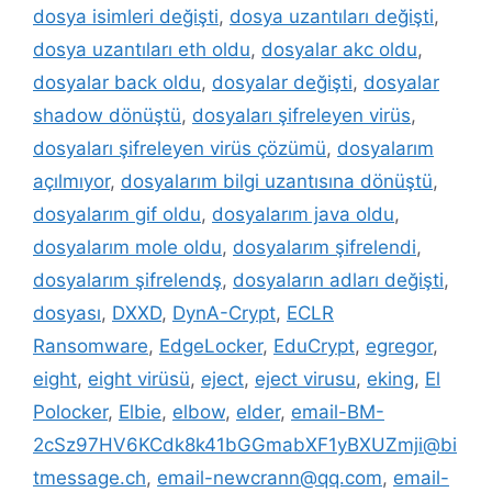
dosya isimleri değişti
,
dosya uzantıları değişti
,
dosya uzantıları eth oldu
,
dosyalar akc oldu
,
dosyalar back oldu
,
dosyalar değişti
,
dosyalar
shadow dönüştü
,
dosyaları şifreleyen virüs
,
dosyaları şifreleyen virüs çözümü
,
dosyalarım
açılmıyor
,
dosyalarım bilgi uzantısına dönüştü
,
dosyalarım gif oldu
,
dosyalarım java oldu
,
dosyalarım mole oldu
,
dosyalarım şifrelendi
,
dosyalarım şifrelendş
,
dosyaların adları değişti
,
dosyası
,
DXXD
,
DynA-Crypt
,
ECLR
Ransomware
,
EdgeLocker
,
EduCrypt
,
egregor
,
eight
,
eight virüsü
,
eject
,
eject virusu
,
eking
,
El
Polocker
,
Elbie
,
elbow
,
elder
,
email-BM-
2cSz97HV6KCdk8k41bGGmabXF1yBXUZmji@bi
tmessage.ch
,
email-newcrann@qq.com
,
email-