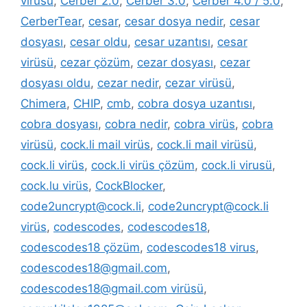
virüsü
,
Cerber 2.0
,
Cerber 3.0
,
Cerber 4.0 / 5.0
,
CerberTear
,
cesar
,
cesar dosya nedir
,
cesar
dosyası
,
cesar oldu
,
cesar uzantısı
,
cesar
virüsü
,
cezar çözüm
,
cezar dosyası
,
cezar
dosyası oldu
,
cezar nedir
,
cezar virüsü
,
Chimera
,
CHIP
,
cmb
,
cobra dosya uzantısı
,
cobra dosyası
,
cobra nedir
,
cobra virüs
,
cobra
virüsü
,
cock.li mail virüs
,
cock.li mail virüsü
,
cock.li virüs
,
cock.li virüs çözüm
,
cock.li virusü
,
cock.lu virüs
,
CockBlocker
,
code2uncrypt@cock.li
,
code2uncrypt@cock.li
virüs
,
codescodes
,
codescodes18
,
codescodes18 çözüm
,
codescodes18 virus
,
codescodes18@gmail.com
,
codescodes18@gmail.com virüsü
,