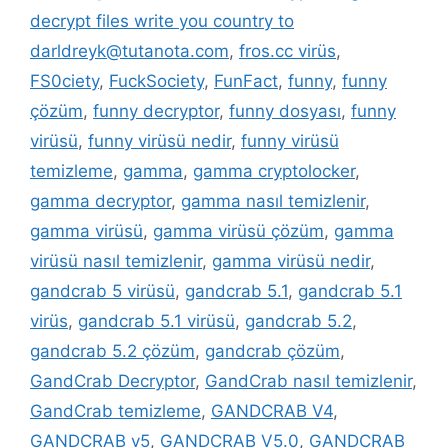
decrypt files write you country to
darldreyk@tutanota.com
,
fros.cc virüs
,
FS0ciety
,
FuckSociety
,
FunFact
,
funny
,
funny
çözüm
,
funny decryptor
,
funny dosyası
,
funny
virüsü
,
funny virüsü nedir
,
funny virüsü
temizleme
,
gamma
,
gamma cryptolocker
,
gamma decryptor
,
gamma nasıl temizlenir
,
gamma virüsü
,
gamma virüsü çözüm
,
gamma
virüsü nasıl temizlenir
,
gamma virüsü nedir
,
gandcrab 5 virüsü
,
gandcrab 5.1
,
gandcrab 5.1
virüs
,
gandcrab 5.1 virüsü
,
gandcrab 5.2
,
gandcrab 5.2 çözüm
,
gandcrab çözüm
,
GandCrab Decryptor
,
GandCrab nasıl temizlenir
,
GandCrab temizleme
,
GANDCRAB V4
,
GANDCRAB v5
,
GANDCRAB V5.0
,
GANDCRAB