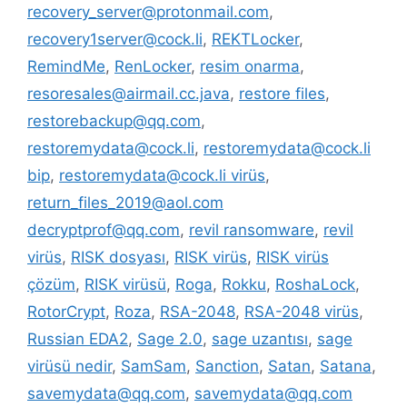
recovery_server@protonmail.com
,
recovery1server@cock.li
,
REKTLocker
,
RemindMe
,
RenLocker
,
resim onarma
,
resoresales@airmail.cc.java
,
restore files
,
restorebackup@qq.com
,
restoremydata@cock.li
,
restoremydata@cock.li
bip
,
restoremydata@cock.li virüs
,
return_files_2019@aol.com
decryptprof@qq.com
,
revil ransomware
,
revil
virüs
,
RISK dosyası
,
RISK virüs
,
RISK virüs
çözüm
,
RISK virüsü
,
Roga
,
Rokku
,
RoshaLock
,
RotorCrypt
,
Roza
,
RSA-2048
,
RSA-2048 virüs
,
Russian EDA2
,
Sage 2.0
,
sage uzantısı
,
sage
virüsü nedir
,
SamSam
,
Sanction
,
Satan
,
Satana
,
savemydata@qq.com
,
savemydata@qq.com