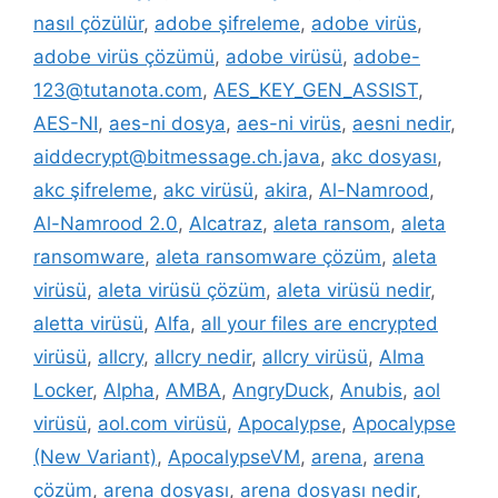
nasıl çözülür
,
adobe şifreleme
,
adobe virüs
,
adobe virüs çözümü
,
adobe virüsü
,
adobe-
123@tutanota.com
,
AES_KEY_GEN_ASSIST
,
AES-NI
,
aes-ni dosya
,
aes-ni virüs
,
aesni nedir
,
aiddecrypt@bitmessage.ch.java
,
akc dosyası
,
akc şifreleme
,
akc virüsü
,
akira
,
Al-Namrood
,
Al-Namrood 2.0
,
Alcatraz
,
aleta ransom
,
aleta
ransomware
,
aleta ransomware çözüm
,
aleta
virüsü
,
aleta virüsü çözüm
,
aleta virüsü nedir
,
aletta virüsü
,
Alfa
,
all your files are encrypted
virüsü
,
allcry
,
allcry nedir
,
allcry virüsü
,
Alma
Locker
,
Alpha
,
AMBA
,
AngryDuck
,
Anubis
,
aol
virüsü
,
aol.com virüsü
,
Apocalypse
,
Apocalypse
(New Variant)
,
ApocalypseVM
,
arena
,
arena
çözüm
,
arena dosyası
,
arena dosyası nedir
,