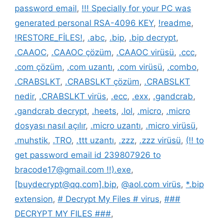
password email
,
!!! Specially for your PC was
generated personal RSA-4096 KEY
,
!readme
,
!RESTORE_FİLES!
,
.abc
,
.bip
,
.bip decrypt
,
.CAAOC
,
.CAAOC çözüm
,
.CAAOC virüsü
,
.ccc
,
.com çözüm
,
.com uzantı
,
.com virüsü
,
.combo
,
.CRABSLKT
,
.CRABSLKT çözüm
,
.CRABSLKT
nedir
,
.CRABSLKT virüs
,
.ecc
,
.exx
,
.gandcrab
,
.gandcrab decrypt
,
.heets
,
.lol
,
.micro
,
.micro
dosyası nasıl açılır
,
.micro uzantı
,
.micro virüsü
,
.muhstik
,
.TRO
,
.ttt uzantı
,
.zzz
,
.zzz virüsü
,
(!! to
get password email id 239807926 to
bracode17@gmail.com !!).exe
,
[buydecrypt@qq.com].bip
,
@aol.com virüs
,
*.bip
extension
,
# Decrypt My Files # virus
,
###
DECRYPT MY FILES ###
,