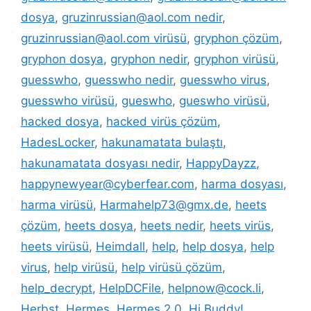
dosya
,
gruzinrussian@aol.com nedir
,
gruzinrussian@aol.com virüsü
,
gryphon çözüm
,
gryphon dosya
,
gryphon nedir
,
gryphon virüsü
,
guesswho
,
guesswho nedir
,
guesswho virus
,
guesswho virüsü
,
gueswho
,
gueswho virüsü
,
hacked dosya
,
hacked virüs çözüm
,
HadesLocker
,
hakunamatata bulaştı
,
hakunamatata dosyası nedir
,
HappyDayzz
,
happynewyear@cyberfear.com
,
harma dosyası
,
harma virüsü
,
Harmahelp73@gmx.de
,
heets
çözüm
,
heets dosya
,
heets nedir
,
heets virüs
,
heets virüsü
,
Heimdall
,
help
,
help dosya
,
help
virus
,
help virüsü
,
help virüsü çözüm
,
help_decrypt
,
HelpDCFile
,
helpnow@cock.li
,
Herbst
,
Hermes
,
Hermes 2.0
,
Hi Buddy!
,