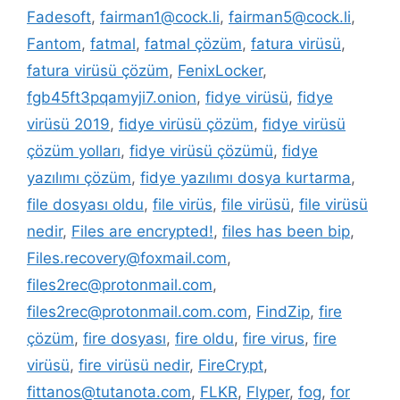
Fadesoft
,
fairman1@cock.li
,
fairman5@cock.li
,
Fantom
,
fatmal
,
fatmal çözüm
,
fatura virüsü
,
fatura virüsü çözüm
,
FenixLocker
,
fgb45ft3pqamyji7.onion
,
fidye virüsü
,
fidye
virüsü 2019
,
fidye virüsü çözüm
,
fidye virüsü
çözüm yolları
,
fidye virüsü çözümü
,
fidye
yazılımı çözüm
,
fidye yazılımı dosya kurtarma
,
file dosyası oldu
,
file virüs
,
file virüsü
,
file virüsü
nedir
,
Files are encrypted!
,
files has been bip
,
Files.recovery@foxmail.com
,
files2rec@protonmail.com
,
files2rec@protonmail.com.com
,
FindZip
,
fire
çözüm
,
fire dosyası
,
fire oldu
,
fire virus
,
fire
virüsü
,
fire virüsü nedir
,
FireCrypt
,
fittanos@tutanota.com
,
FLKR
,
Flyper
,
fog
,
for