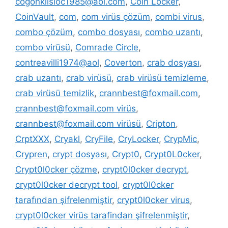
cogonkilsloc1985@aol.com
,
Coin Locker
,
CoinVault
,
com
,
com virüs çözüm
,
combi virus
,
combo çözüm
,
combo dosyası
,
combo uzantı
,
combo virüsü
,
Comrade Circle
,
contreavilli1974@aol
,
Coverton
,
crab dosyası
,
crab uzantı
,
crab virüsü
,
crab virüsü temizleme
,
crab virüsü temizlik
,
crannbest@foxmail.com
,
crannbest@foxmail.com virüs
,
crannbest@foxmail.com virüsü
,
Cripton
,
CrptXXX
,
Cryakl
,
CryFile
,
CryLocker
,
CrypMic
,
Crypren
,
crypt dosyası
,
Crypt0
,
Crypt0L0cker
,
Crypt0l0cker çözme
,
crypt0l0cker decrypt
,
crypt0l0cker decrypt tool
,
crypt0l0cker
tarafından şifrelenmiştir
,
crypt0l0cker virus
,
crypt0l0cker virüs tarafindan şifrelenmiştir
,