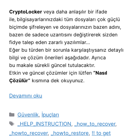
CryptoLocker
veya daha anlaşılır bir ifade
ile,
b
ilgisayarlarınızdaki tüm dosyaları çok güçlü
biçimde şifreleyen ve dosyalarınızın bazen adını,
bazen de sadece uzantısını değiştirerek sizden
fidye talep eden zararlı yazılımlar…
Eğer bu türden bir sorunla karşılaştıysanız detaylı
bilgi ve çözüm önerileri aşağıdadır. Ayrıca
bu makale sürekli güncel tutulacaktır.
Etkin ve güncel çözümler için lütfen
“Nasıl
Çözülür”
kısmına dek okuyunuz.
Devamını oku
Kategoriler
Güvenlik
,
İpuçları
Etiketler
_HELP_INSTRUCTION
,
_how_to_recover
,
_howto_recover
,
_howto_restore
,
!! to get