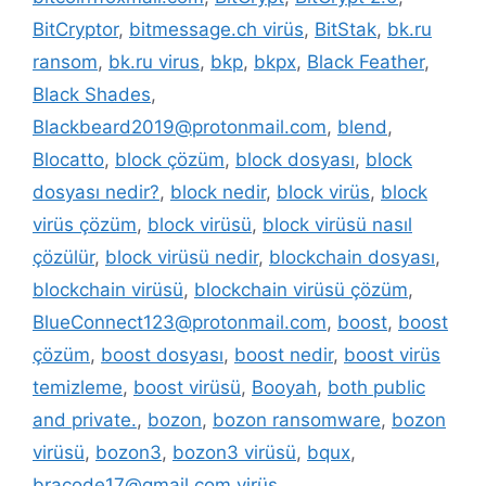
BitCryptor
,
bitmessage.ch virüs
,
BitStak
,
bk.ru
ransom
,
bk.ru virus
,
bkp
,
bkpx
,
Black Feather
,
Black Shades
,
Blackbeard2019@protonmail.com
,
blend
,
Blocatto
,
block çözüm
,
block dosyası
,
block
dosyası nedir?
,
block nedir
,
block virüs
,
block
virüs çözüm
,
block virüsü
,
block virüsü nasıl
çözülür
,
block virüsü nedir
,
blockchain dosyası
,
blockchain virüsü
,
blockchain virüsü çözüm
,
BlueConnect123@protonmail.com
,
boost
,
boost
çözüm
,
boost dosyası
,
boost nedir
,
boost virüs
temizleme
,
boost virüsü
,
Booyah
,
both public
and private.
,
bozon
,
bozon ransomware
,
bozon
virüsü
,
bozon3
,
bozon3 virüsü
,
bqux
,
bracode17@gmail.com virüs
,