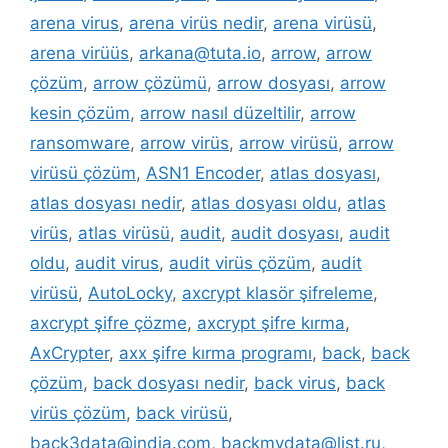
arena virus
,
arena virüs nedir
,
arena virüsü
,
arena virüüs
,
arkana@tuta.io
,
arrow
,
arrow
çözüm
,
arrow çözümü
,
arrow dosyası
,
arrow
kesin çözüm
,
arrow nasıl düzeltilir
,
arrow
ransomware
,
arrow virüs
,
arrow virüsü
,
arrow
virüsü çözüm
,
ASN1 Encoder
,
atlas dosyası
,
atlas dosyası nedir
,
atlas dosyası oldu
,
atlas
virüs
,
atlas virüsü
,
audit
,
audit dosyası
,
audit
oldu
,
audit virus
,
audit virüs çözüm
,
audit
virüsü
,
AutoLocky
,
axcrypt klasör şifreleme
,
axcrypt şifre çözme
,
axcrypt şifre kırma
,
AxCrypter
,
axx şifre kırma programı
,
back
,
back
çözüm
,
back dosyası nedir
,
back virus
,
back
virüs çözüm
,
back virüsü
,
back3data@india.com
,
backmydata@list.ru
,