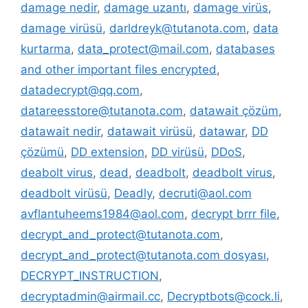
damage nedir
,
damage uzantı
,
damage virüs
,
damage virüsü
,
darldreyk@tutanota.com
,
data
kurtarma
,
data_protect@mail.com
,
databases
and other important files encrypted
,
datadecrypt@qq.com
,
datareesstore@tutanota.com
,
datawait çözüm
,
datawait nedir
,
datawait virüsü
,
datawar
,
DD
çözümü
,
DD extension
,
DD virüsü
,
DDoS
,
deabolt virus
,
dead
,
deadbolt
,
deadbolt virus
,
deadbolt virüsü
,
Deadly
,
decruti@aol.com
avflantuheems1984@aol.com
,
decrypt brrr file
,
decrypt_and_protect@tutanota.com
,
decrypt_and_protect@tutanota.com dosyası
,
DECRYPT_INSTRUCTION
,
decryptadmin@airmail.cc
,
Decryptbots@cock.li
,