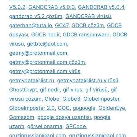
V5.0.2
,
GANDCRAB v5.0.3
,
GANDCRAB v5.0.4
,
gandcrab v5.2 çözüm
,
GANDCRAB virüsü
,
gaterban@tuta.io
,
GC47
,
GDCB çözüm
,
GDCB
dosyası
,
GDCB nedir
,
GDCB ransomware
,
GDCB
virüsü
,
getbtc@aol.com
,
getmy@protonmail.com
,
getmy@protonmail.com çözüm
,
getmy@protonmail.com virüs
,
getmydata@list.ru
,
getmydata@list.ru virüsü
,
GhostCrypt
,
gif nedir
,
gif virus
,
gif virüsü
,
gif
virüsü çözüm
,
Globe
,
Globe3
,
GlobeImposter
,
GlobeImposter 2.0
,
GOG
,
gogoogle
,
GoldenEye
,
Gomasom
,
google dosya uzantısı
,
google
uzantı
,
görsel onarma
,
GPCode
,
gruzinrussian@aol.com
,
gruzinrussian@aol.com