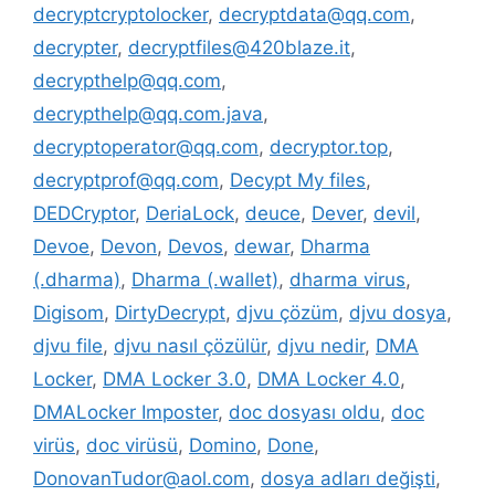
decryptcryptolocker
,
decryptdata@qq.com
,
decrypter
,
decryptfiles@420blaze.it
,
decrypthelp@qq.com
,
decrypthelp@qq.com.java
,
decryptoperator@qq.com
,
decryptor.top
,
decryptprof@qq.com
,
Decypt My files
,
DEDCryptor
,
DeriaLock
,
deuce
,
Dever
,
devil
,
Devoe
,
Devon
,
Devos
,
dewar
,
Dharma
(.dharma)
,
Dharma (.wallet)
,
dharma virus
,
Digisom
,
DirtyDecrypt
,
djvu çözüm
,
djvu dosya
,
djvu file
,
djvu nasıl çözülür
,
djvu nedir
,
DMA
Locker
,
DMA Locker 3.0
,
DMA Locker 4.0
,
DMALocker Imposter
,
doc dosyası oldu
,
doc
virüs
,
doc virüsü
,
Domino
,
Done
,
DonovanTudor@aol.com
,
dosya adları değişti
,