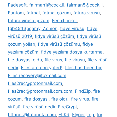
Fadesoft
,
fairman1@cock.li
,
fairman5@cock.li
,
Fantom
,
fatmal
,
fatmal çözüm
,
fatura virüsü
,
fatura virüsü çözüm
,
FenixLocker
,
fgb45ft3pqamyji7.onion
,
fidye virüsü
,
fidye
virüsü 2019
,
fidye virüsü çözüm
,
fidye virüsü
çözüm yolları
,
fidye virüsü çözümü
,
fidye
yazılımı çözüm
,
fidye yazılımı dosya kurtarma
,
file dosyası oldu
,
file virüs
,
file virüsü
,
file virüsü
nedir
,
Files are encrypted!
,
files has been bip
,
Files.recovery@foxmail.com
,
files2rec@protonmail.com
,
files2rec@protonmail.com.com
,
FindZip
,
fire
çözüm
,
fire dosyası
,
fire oldu
,
fire virus
,
fire
virüsü
,
fire virüsü nedir
,
FireCrypt
,
fittanos@tutanota.com
,
FLKR
,
Flyper
,
fog
,
for