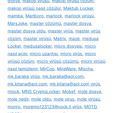
dosya
,
makop virüsü
,
makop virüsü çözüm
,
makop virüsü nasıl çözülür
,
Maktub Locker
,
mamba
,
Marlboro
,
marlock
,
marlock virüsü
,
MarsJoke
,
master çözümü
,
master dosya
,
master dosya oldu
,
master virüs
,
master virüs
çözüm
,
master virüsü
,
Matrix
,
maze
,
medusa
Locker
,
medusalocker
,
micro dosyası
,
micro
nasıl açılır
,
micro uzantısı
,
micro virüs
,
micro
virüsü çözüm
,
micro virüsü çözümü
,
micro virüsü
nasıl temizlenir
,
MirCop
,
MireWare
,
Mischa
,
mk.baraka virüs
,
mk.baraka@aol.com
,
mk.kitana@aol.com
,
mk.kitana@aol.com virüs
,
mlock
,
MNS CryptoLocker
,
Mobef
,
mole dosya
,
mole nedir
,
mole oldu
,
mole virus
,
mole virüsü
,
monro
,
moremo123123@cock.li virüs
,
MOTD
,