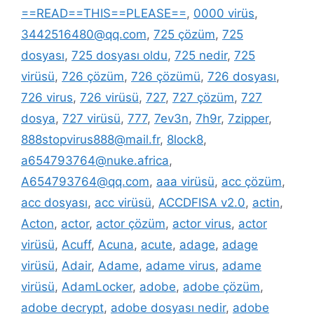
==READ==THIS==PLEASE==
,
0000 virüs
,
3442516480@qq.com
,
725 çözüm
,
725
dosyası
,
725 dosyası oldu
,
725 nedir
,
725
virüsü
,
726 çözüm
,
726 çözümü
,
726 dosyası
,
726 virus
,
726 virüsü
,
727
,
727 çözüm
,
727
dosya
,
727 virüsü
,
777
,
7ev3n
,
7h9r
,
7zipper
,
888stopvirus888@mail.fr
,
8lock8
,
a654793764@nuke.africa
,
A654793764@qq.com
,
aaa virüsü
,
acc çözüm
,
acc dosyası
,
acc virüsü
,
ACCDFISA v2.0
,
actin
,
Acton
,
actor
,
actor çözüm
,
actor virus
,
actor
virüsü
,
Acuff
,
Acuna
,
acute
,
adage
,
adage
virüsü
,
Adair
,
Adame
,
adame virus
,
adame
virüsü
,
AdamLocker
,
adobe
,
adobe çözüm
,
adobe decrypt
,
adobe dosyası nedir
,
adobe