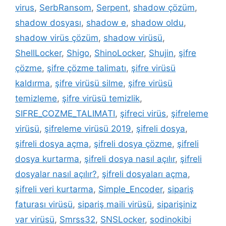
virus
,
SerbRansom
,
Serpent
,
shadow çözüm
,
shadow dosyası
,
shadow e
,
shadow oldu
,
shadow virüs çözüm
,
shadow virüsü
,
ShellLocker
,
Shigo
,
ShinoLocker
,
Shujin
,
şifre
çözme
,
şifre çözme talimatı
,
şifre virüsü
kaldırma
,
şifre virüsü silme
,
şifre virüsü
temizleme
,
şifre virüsü temizlik
,
SIFRE_COZME_TALIMATI
,
şifreci virüs
,
şifreleme
virüsü
,
şifreleme virüsü 2019
,
şifreli dosya
,
şifreli dosya açma
,
şifreli dosya çözme
,
şifreli
dosya kurtarma
,
şifreli dosya nasıl açılır
,
şifreli
dosyalar nasıl açılır?
,
şifreli dosyaları açma
,
şifreli veri kurtarma
,
Simple_Encoder
,
sipariş
faturası virüsü
,
sipariş maili virüsü
,
siparişiniz
var virüsü
,
Smrss32
,
SNSLocker
,
sodinokibi