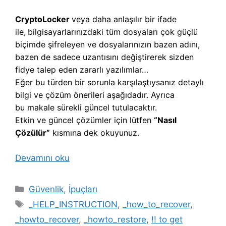
CryptoLocker
veya daha anlaşılır bir ifade
ile,
b
ilgisayarlarınızdaki tüm dosyaları çok güçlü
biçimde şifreleyen ve dosyalarınızın bazen adını,
bazen de sadece uzantısını değiştirerek sizden
fidye talep eden zararlı yazılımlar…
Eğer bu türden bir sorunla karşılaştıysanız detaylı
bilgi ve çözüm önerileri aşağıdadır. Ayrıca
bu makale sürekli güncel tutulacaktır.
Etkin ve güncel çözümler için lütfen
“Nasıl
Çözülür”
kısmına dek okuyunuz.
Devamını oku
Kategoriler
Güvenlik
,
İpuçları
Etiketler
_HELP_INSTRUCTION
,
_how_to_recover
,
_howto_recover
,
_howto_restore
,
!! to get