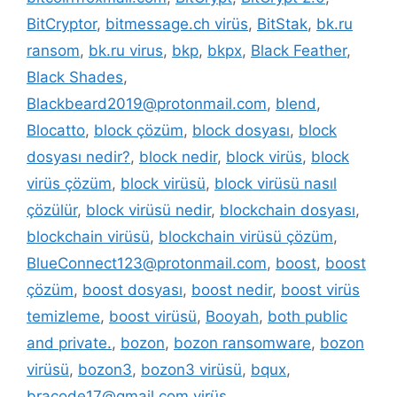
BitCryptor
,
bitmessage.ch virüs
,
BitStak
,
bk.ru
ransom
,
bk.ru virus
,
bkp
,
bkpx
,
Black Feather
,
Black Shades
,
Blackbeard2019@protonmail.com
,
blend
,
Blocatto
,
block çözüm
,
block dosyası
,
block
dosyası nedir?
,
block nedir
,
block virüs
,
block
virüs çözüm
,
block virüsü
,
block virüsü nasıl
çözülür
,
block virüsü nedir
,
blockchain dosyası
,
blockchain virüsü
,
blockchain virüsü çözüm
,
BlueConnect123@protonmail.com
,
boost
,
boost
çözüm
,
boost dosyası
,
boost nedir
,
boost virüs
temizleme
,
boost virüsü
,
Booyah
,
both public
and private.
,
bozon
,
bozon ransomware
,
bozon
virüsü
,
bozon3
,
bozon3 virüsü
,
bqux
,
bracode17@gmail.com virüs
,