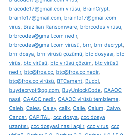
bracode17@gmail.com virüsü
,
BrainCrypt
,
brainfo17@gmail.com
,
brainfo17@gmail.com
virüs
,
Brazilian Ransomware
,
brbrcodes virüsü
,
brbrcodes@gmail.com nedir
,
brbrcodes@gmail.com virüsü
,
brrr
,
brrr decrypt
,
brrr dosya
,
brrr virüsü çözümü
,
btc dosyası
,
btc
virüs
,
btc virüsü
,
btc virüsü çözüm
,
btc virüsü
nedir
,
btc@fros.cc
,
btc@fros.cc nedir
,
btc@fros.cc virüsü
,
BTCamant
,
Bucbi
,
buydecrypt@qq.com
,
BuyUnlockCode
,
CAAOC
nasıl
,
CAAOC nedir
,
CAAOC virüsü temizleme
,
Caleb
,
Cales
,
Caley
,
calix
,
Calle
,
Calum
,
Calvo
,
Cancer
,
CAPITAL
,
ccc dosya
,
ccc dosya
uzantısı
,
ccc dosyasi nasıl açılır
,
ccc virus
,
ccc