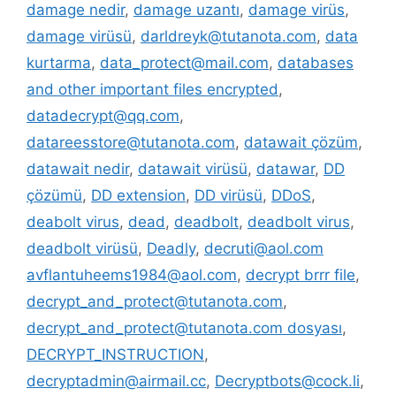
damage nedir
,
damage uzantı
,
damage virüs
,
damage virüsü
,
darldreyk@tutanota.com
,
data
kurtarma
,
data_protect@mail.com
,
databases
and other important files encrypted
,
datadecrypt@qq.com
,
datareesstore@tutanota.com
,
datawait çözüm
,
datawait nedir
,
datawait virüsü
,
datawar
,
DD
çözümü
,
DD extension
,
DD virüsü
,
DDoS
,
deabolt virus
,
dead
,
deadbolt
,
deadbolt virus
,
deadbolt virüsü
,
Deadly
,
decruti@aol.com
avflantuheems1984@aol.com
,
decrypt brrr file
,
decrypt_and_protect@tutanota.com
,
decrypt_and_protect@tutanota.com dosyası
,
DECRYPT_INSTRUCTION
,
decryptadmin@airmail.cc
,
Decryptbots@cock.li
,