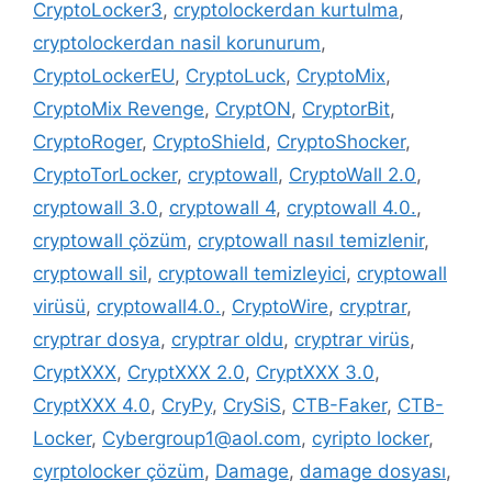
CryptoLocker3
,
cryptolockerdan kurtulma
,
cryptolockerdan nasil korunurum
,
CryptoLockerEU
,
CryptoLuck
,
CryptoMix
,
CryptoMix Revenge
,
CryptON
,
CryptorBit
,
CryptoRoger
,
CryptoShield
,
CryptoShocker
,
CryptoTorLocker
,
cryptowall
,
CryptoWall 2.0
,
cryptowall 3.0
,
cryptowall 4
,
cryptowall 4.0.
,
cryptowall çözüm
,
cryptowall nasıl temizlenir
,
cryptowall sil
,
cryptowall temizleyici
,
cryptowall
virüsü
,
cryptowall4.0.
,
CryptoWire
,
cryptrar
,
cryptrar dosya
,
cryptrar oldu
,
cryptrar virüs
,
CryptXXX
,
CryptXXX 2.0
,
CryptXXX 3.0
,
CryptXXX 4.0
,
CryPy
,
CrySiS
,
CTB-Faker
,
CTB-
Locker
,
Cybergroup1@aol.com
,
cyripto locker
,
cyrptolocker çözüm
,
Damage
,
damage dosyası
,