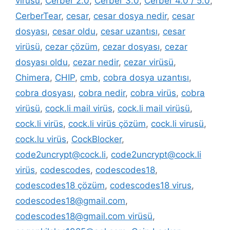
virüsü
,
Cerber 2.0
,
Cerber 3.0
,
Cerber 4.0 / 5.0
,
CerberTear
,
cesar
,
cesar dosya nedir
,
cesar
dosyası
,
cesar oldu
,
cesar uzantısı
,
cesar
virüsü
,
cezar çözüm
,
cezar dosyası
,
cezar
dosyası oldu
,
cezar nedir
,
cezar virüsü
,
Chimera
,
CHIP
,
cmb
,
cobra dosya uzantısı
,
cobra dosyası
,
cobra nedir
,
cobra virüs
,
cobra
virüsü
,
cock.li mail virüs
,
cock.li mail virüsü
,
cock.li virüs
,
cock.li virüs çözüm
,
cock.li virusü
,
cock.lu virüs
,
CockBlocker
,
code2uncrypt@cock.li
,
code2uncrypt@cock.li
virüs
,
codescodes
,
codescodes18
,
codescodes18 çözüm
,
codescodes18 virus
,
codescodes18@gmail.com
,
codescodes18@gmail.com virüsü
,