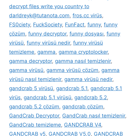
decrypt files write you country to
darldreyk@tutanota.com
,
fros.cc virüs
,
FS0ciety
,
FuckSociety
,
FunFact
,
funny
,
funny
çözüm
,
funny decryptor
,
funny dosyası
,
funny
virüsü
,
funny virüsü nedir
,
funny virüsü
temizleme
,
gamma
,
gamma cryptolocker
,
gamma decryptor
,
gamma nasıl temizlenir
,
gamma virüsü
,
gamma virüsü çözüm
,
gamma
virüsü nasıl temizlenir
,
gamma virüsü nedir
,
gandcrab 5 virüsü
,
gandcrab 5.1
,
gandcrab 5.1
virüs
,
gandcrab 5.1 virüsü
,
gandcrab 5.2
,
gandcrab 5.2 çözüm
,
gandcrab çözüm
,
GandCrab Decryptor
,
GandCrab nasıl temizlenir
,
GandCrab temizleme
,
GANDCRAB V4
,
GANDCRAB v5
,
GANDCRAB V5.0
,
GANDCRAB