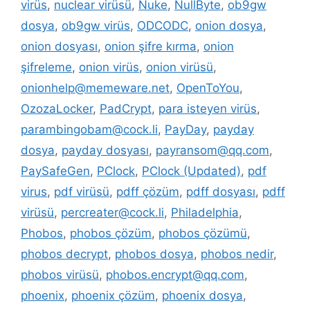
virüs
,
nuclear virüsü
,
Nuke
,
NullByte
,
ob9gw
dosya
,
ob9gw virüs
,
ODCODC
,
onion dosya
,
onion dosyası
,
onion şifre kırma
,
onion
şifreleme
,
onion virüs
,
onion virüsü
,
onionhelp@memeware.net
,
OpenToYou
,
OzozaLocker
,
PadCrypt
,
para isteyen virüs
,
parambingobam@cock.li
,
PayDay
,
payday
dosya
,
payday dosyası
,
payransom@qq.com
,
PaySafeGen
,
PClock
,
PClock (Updated)
,
pdf
virus
,
pdf virüsü
,
pdff çözüm
,
pdff dosyası
,
pdff
virüsü
,
percreater@cock.li
,
Philadelphia
,
Phobos
,
phobos çözüm
,
phobos çözümü
,
phobos decrypt
,
phobos dosya
,
phobos nedir
,
phobos virüsü
,
phobos.encrypt@qq.com
,
phoenix
,
phoenix çözüm
,
phoenix dosya
,