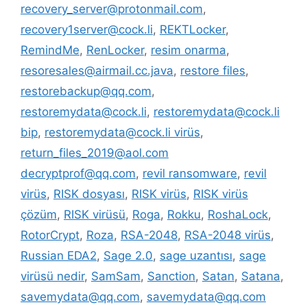
recovery_server@protonmail.com
,
recovery1server@cock.li
,
REKTLocker
,
RemindMe
,
RenLocker
,
resim onarma
,
resoresales@airmail.cc.java
,
restore files
,
restorebackup@qq.com
,
restoremydata@cock.li
,
restoremydata@cock.li
bip
,
restoremydata@cock.li virüs
,
return_files_2019@aol.com
decryptprof@qq.com
,
revil ransomware
,
revil
virüs
,
RISK dosyası
,
RISK virüs
,
RISK virüs
çözüm
,
RISK virüsü
,
Roga
,
Rokku
,
RoshaLock
,
RotorCrypt
,
Roza
,
RSA-2048
,
RSA-2048 virüs
,
Russian EDA2
,
Sage 2.0
,
sage uzantısı
,
sage
virüsü nedir
,
SamSam
,
Sanction
,
Satan
,
Satana
,
savemydata@qq.com
,
savemydata@qq.com