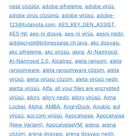
nasıl çözülür
,
adobe şifreleme
,
adobe virüs
,
adobe virüs çözümü
,
adobe virüsü
,
adobe-
123@tutanota.com
,
AES_KEY_GEN_ASSIST
,
AES-NI
,
aes-ni dosya
,
aes-ni virüs
,
aesni nedir
,
aiddecrypt@bitmessage.ch.java
,
akc dosyası
,
akc şifreleme
,
akc virüsü
,
akira
,
Al-Namrood
,
Al-Namrood 2.0
,
Alcatraz
,
aleta ransom
,
aleta
ransomware
,
aleta ransomware çözüm
,
aleta
virüsü
,
aleta virüsü çözüm
,
aleta virüsü nedir
,
aletta virüsü
,
Alfa
,
all your files are encrypted
virüsü
,
allcry
,
allcry nedir
,
allcry virüsü
,
Alma
Locker
,
Alpha
,
AMBA
,
AngryDuck
,
Anubis
,
aol
virüsü
,
aol.com virüsü
,
Apocalypse
,
Apocalypse
(New Variant)
,
ApocalypseVM
,
arena
,
arena
çözüm
,
arena dosyası
,
arena dosyası nedir
,