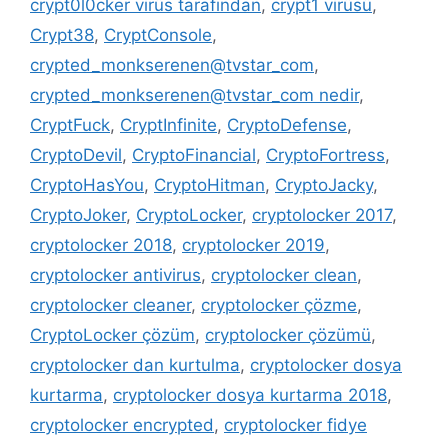
crypt0l0cker virüs tarafından
,
crypt1 virüsü
,
Crypt38
,
CryptConsole
,
crypted_monkserenen@tvstar_com
,
crypted_monkserenen@tvstar_com nedir
,
CryptFuck
,
CryptInfinite
,
CryptoDefense
,
CryptoDevil
,
CryptoFinancial
,
CryptoFortress
,
CryptoHasYou
,
CryptoHitman
,
CryptoJacky
,
CryptoJoker
,
CryptoLocker
,
cryptolocker 2017
,
cryptolocker 2018
,
cryptolocker 2019
,
cryptolocker antivirus
,
cryptolocker clean
,
cryptolocker cleaner
,
cryptolocker çözme
,
CryptoLocker çözüm
,
cryptolocker çözümü
,
cryptolocker dan kurtulma
,
cryptolocker dosya
kurtarma
,
cryptolocker dosya kurtarma 2018
,
cryptolocker encrypted
,
cryptolocker fidye