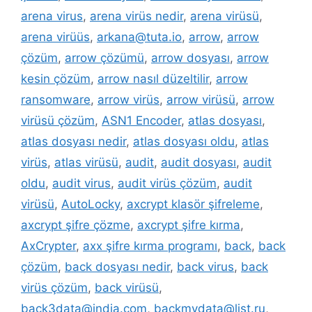
arena virus
,
arena virüs nedir
,
arena virüsü
,
arena virüüs
,
arkana@tuta.io
,
arrow
,
arrow
çözüm
,
arrow çözümü
,
arrow dosyası
,
arrow
kesin çözüm
,
arrow nasıl düzeltilir
,
arrow
ransomware
,
arrow virüs
,
arrow virüsü
,
arrow
virüsü çözüm
,
ASN1 Encoder
,
atlas dosyası
,
atlas dosyası nedir
,
atlas dosyası oldu
,
atlas
virüs
,
atlas virüsü
,
audit
,
audit dosyası
,
audit
oldu
,
audit virus
,
audit virüs çözüm
,
audit
virüsü
,
AutoLocky
,
axcrypt klasör şifreleme
,
axcrypt şifre çözme
,
axcrypt şifre kırma
,
AxCrypter
,
axx şifre kırma programı
,
back
,
back
çözüm
,
back dosyası nedir
,
back virus
,
back
virüs çözüm
,
back virüsü
,
back3data@india.com
,
backmydata@list.ru
,