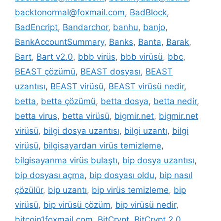
backtonormal@foxmail.com
,
BadBlock
,
BadEncript
,
Bandarchor
,
banhu
,
banjo
,
BankAccountSummary
,
Banks
,
Banta
,
Barak
,
Bart
,
Bart v2.0
,
bbb virüs
,
bbb virüsü
,
bbc
,
BEAST çözümü
,
BEAST dosyası
,
BEAST
uzantısı
,
BEAST virüsü
,
BEAST virüsü nedir
,
betta
,
betta çözümü
,
betta dosya
,
betta nedir
,
betta virus
,
betta virüsü
,
bigmir.net
,
bigmir.net
virüsü
,
bilgi dosya uzantısı
,
bilgi uzantı
,
bilgi
virüsü
,
bilgisayardan virüs temizleme
,
bilgisayarıma virüs bulaştı
,
bip dosya uzantısı
,
bip dosyası açma
,
bip dosyası oldu
,
bip nasıl
çözülür
,
bip uzantı
,
bip virüs temizleme
,
bip
virüsü
,
bip virüsü çözüm
,
bip virüsü nedir
,
bitcoin1foxmail.com
,
BitCrypt
,
BitCrypt 2.0
,