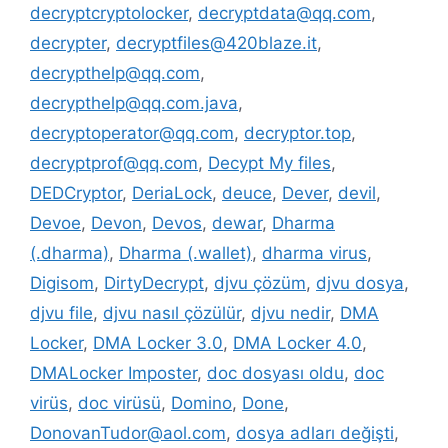
decryptcryptolocker
,
decryptdata@qq.com
,
decrypter
,
decryptfiles@420blaze.it
,
decrypthelp@qq.com
,
decrypthelp@qq.com.java
,
decryptoperator@qq.com
,
decryptor.top
,
decryptprof@qq.com
,
Decypt My files
,
DEDCryptor
,
DeriaLock
,
deuce
,
Dever
,
devil
,
Devoe
,
Devon
,
Devos
,
dewar
,
Dharma
(.dharma)
,
Dharma (.wallet)
,
dharma virus
,
Digisom
,
DirtyDecrypt
,
djvu çözüm
,
djvu dosya
,
djvu file
,
djvu nasıl çözülür
,
djvu nedir
,
DMA
Locker
,
DMA Locker 3.0
,
DMA Locker 4.0
,
DMALocker Imposter
,
doc dosyası oldu
,
doc
virüs
,
doc virüsü
,
Domino
,
Done
,
DonovanTudor@aol.com
,
dosya adları değişti
,