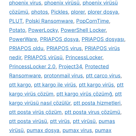
phoenix virus
,
phoenix virüsü
,
phoenix virüsü
çözümü
,
photos
,
Pickles
,
plorer
,
plorer dosya
,
PLUT
,
Polski Ransomware
,
PopCornTime
,
Potato
,
PowerLocky
,
PowerShell Locker
,
PowerWare
,
PRIAPOS dosya
,
PRIAPOS dosyası
,
PRIAPOS oldu
,
PRIAPOS virus
,
PRIAPOS virüs
nedir
,
PRIAPOS virüsü
,
PrincessLocker
,
PrincessLocker 2.0
,
Project34
,
Protected
Ransomware
,
protonmail virus
,
ptt carco virus
,
ptt kargo
,
ptt kargo ile virüs
,
ptt kargo virüs
,
ptt
kargo virüs çözüm
,
ptt kargo virüs çözümğ
,
ptt
kargo virüsü nasıl çözülür
,
ptt posta hizmetleri
,
ptt posta virüs çözüm
,
ptt posta virus çözümü
,
ptt posta virüsü
,
ptt virüs
,
ptt virüsü
,
pumas
virüsü
,
pumax dosya
,
pumax virus
,
pumax