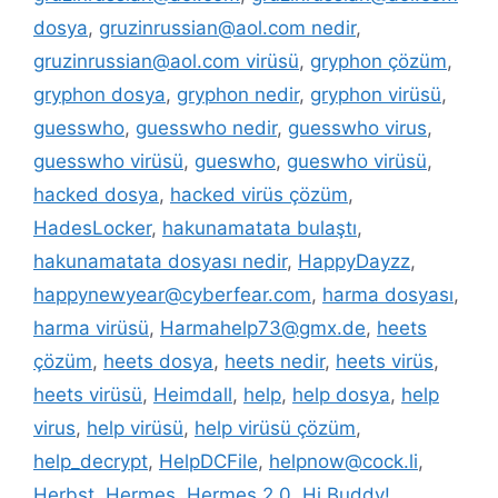
dosya
,
gruzinrussian@aol.com nedir
,
gruzinrussian@aol.com virüsü
,
gryphon çözüm
,
gryphon dosya
,
gryphon nedir
,
gryphon virüsü
,
guesswho
,
guesswho nedir
,
guesswho virus
,
guesswho virüsü
,
gueswho
,
gueswho virüsü
,
hacked dosya
,
hacked virüs çözüm
,
HadesLocker
,
hakunamatata bulaştı
,
hakunamatata dosyası nedir
,
HappyDayzz
,
happynewyear@cyberfear.com
,
harma dosyası
,
harma virüsü
,
Harmahelp73@gmx.de
,
heets
çözüm
,
heets dosya
,
heets nedir
,
heets virüs
,
heets virüsü
,
Heimdall
,
help
,
help dosya
,
help
virus
,
help virüsü
,
help virüsü çözüm
,
help_decrypt
,
HelpDCFile
,
helpnow@cock.li
,
Herbst
,
Hermes
,
Hermes 2.0
,
Hi Buddy!
,