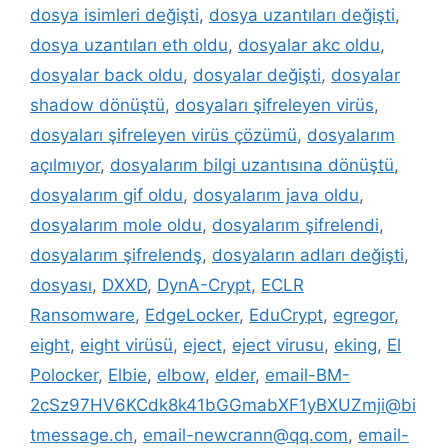
dosya isimleri değişti
,
dosya uzantıları değişti
,
dosya uzantıları eth oldu
,
dosyalar akc oldu
,
dosyalar back oldu
,
dosyalar değişti
,
dosyalar
shadow dönüştü
,
dosyaları şifreleyen virüs
,
dosyaları şifreleyen virüs çözümü
,
dosyalarım
açılmıyor
,
dosyalarım bilgi uzantısına dönüştü
,
dosyalarım gif oldu
,
dosyalarım java oldu
,
dosyalarım mole oldu
,
dosyalarım şifrelendi
,
dosyalarım şifrelendş
,
dosyaların adları değişti
,
dosyası
,
DXXD
,
DynA-Crypt
,
ECLR
Ransomware
,
EdgeLocker
,
EduCrypt
,
egregor
,
eight
,
eight virüsü
,
eject
,
eject virusu
,
eking
,
El
Polocker
,
Elbie
,
elbow
,
elder
,
email-BM-
2cSz97HV6KCdk8k41bGGmabXF1yBXUZmji@bi
tmessage.ch
,
email-newcrann@qq.com
,
email-