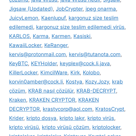
Jigsaw (Updated)
,
JobCrypter
,
jpeg onarma
,
JuicyLemon
,
Kaenlupuf
,
kargonuz size teslim
edilemedi
,
kargonuz size teslim edilemedi virüs
,
KARLOS
,
Karma
,
Karmen
,
Kasiski
,
KawaiiLocker
,
KeRanger
,
kervis@protonmail.com
,
kervis@tutanota.com
,
KeyBTC
,
KEYHolder
,
keyplex@cock.li.java
,
KillerLocker
,
KimcilWare
,
Kirk
,
Kolobo
,
korvin0amber@cock.li
,
Kostya
,
Kozy.Jozy
,
krab
çözüm
,
KRAB nasıl çözülür
,
KRAB-DECRYPT
,
Kraken
,
KRAKEN CRYPTOR
,
KRAKEN
DECRYPTOR
,
krastycorp@aol.com
,
KratosCrypt
,
Krider
,
kripto dosya
,
kripto lakır
,
kripto virüs
,
kripto virüsü
,
kripto virüsü çözüm
,
kriptolocker
,