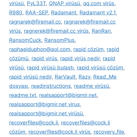
virüsü
,
PyL33T
,
QNAP virüsü
,
qq.com virüs
,
R980
,
RAA-SEP
,
Radamant
,
Radamant v2.1
,
ragnarek@firemail.cc
,
ragnarek@firemail.cc
virüs
,
ragnerek@firemail.cc virüs
,
RanRan
,
RansomCuck
,
RansomPlus
,
raphaelduphon@aol.com
,
rapid çözüm
,
rapid
çözümü
,
rapid virüs
,
rapid virüs nedir
,
rapid
virüsü
,
rapid virüsü bulaştı
,
rapid virüsü çözüm
,
rapid virüsü nedir
,
RarVault
,
Razy
,
Read_Me
dosyası
,
readinstructions
,
readme virüsü
,
readme.txt
,
realsapport@bigmir.net
,
realsapport@bigmir.net virus
,
realsapport@bigmir.net virüsü
,
recoverfiles@cock.li
,
recoverfiles@cock.li
çözüm
,
recoverfiles@cock.li virüs
,
recovery_file
,