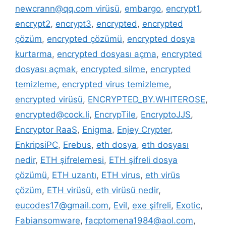
newcrann@qq.com virüsü
,
embargo
,
encrypt1
,
encrypt2
,
encrypt3
,
encrypted
,
encrypted
çözüm
,
encrypted çözümü
,
encrypted dosya
kurtarma
,
encrypted dosyası açma
,
encrypted
dosyası açmak
,
encrypted silme
,
encrypted
temizleme
,
encrypted virus temizleme
,
encrypted virüsü
,
ENCRYPTED_BY.WHITEROSE
,
encrypted@cock.li
,
EncrypTile
,
EncryptoJJS
,
Encryptor RaaS
,
Enigma
,
Enjey Crypter
,
EnkripsiPC
,
Erebus
,
eth dosya
,
eth dosyası
nedir
,
ETH şifrelemesi
,
ETH şifreli dosya
çözümü
,
ETH uzantı
,
ETH virus
,
eth virüs
çözüm
,
ETH virüsü
,
eth virüsü nedir
,
eucodes17@gmail.com
,
Evil
,
exe şifreli
,
Exotic
,
Fabiansomware
,
facptomena1984@aol.com
,