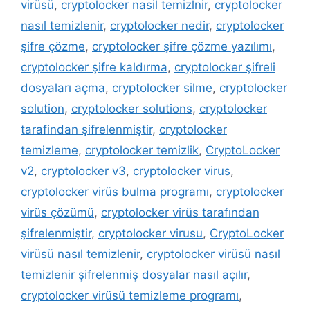
virüsü
,
cryptolocker nasil temizlnir
,
cryptolocker
nasıl temizlenir
,
cryptolocker nedir
,
cryptolocker
şifre çözme
,
cryptolocker şifre çözme yazılımı
,
cryptolocker şifre kaldırma
,
cryptolocker şifreli
dosyaları açma
,
cryptolocker silme
,
cryptolocker
solution
,
cryptolocker solutions
,
cryptolocker
tarafindan şifrelenmiştir
,
cryptolocker
temizleme
,
cryptolocker temizlik
,
CryptoLocker
v2
,
cryptolocker v3
,
cryptolocker virus
,
cryptolocker virüs bulma programı
,
cryptolocker
virüs çözümü
,
cryptolocker virüs tarafından
şifrelenmiştir
,
cryptolocker virusu
,
CryptoLocker
virüsü nasıl temizlenir
,
cryptolocker virüsü nasıl
temizlenir şifrelenmiş dosyalar nasıl açılır
,
cryptolocker virüsü temizleme programı
,