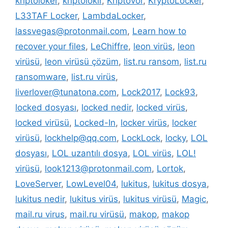
kriptoloker
,
kriptolokır
,
Kriptovor
,
KryptoLocker
,
L33TAF Locker
,
LambdaLocker
,
lassvegas@protonmail.com
,
Learn how to
recover your files
,
LeChiffre
,
leon virüs
,
leon
virüsü
,
leon virüsü çözüm
,
list.ru ransom
,
list.ru
ransomware
,
list.ru virüs
,
liverlover@tunatona.com
,
Lock2017
,
Lock93
,
locked dosyası
,
locked nedir
,
locked virüs
,
locked virüsü
,
Locked-In
,
locker virüs
,
locker
virüsü
,
lockhelp@qq.com
,
LockLock
,
locky
,
LOL
dosyası
,
LOL uzantılı dosya
,
LOL virüs
,
LOL!
virüsü
,
look1213@protonmail.com
,
Lortok
,
LoveServer
,
LowLevel04
,
lukitus
,
lukitus dosya
,
lukitus nedir
,
lukitus virüs
,
lukitus virüsü
,
Magic
,
mail.ru virus
,
mail.ru virüsü
,
makop
,
makop