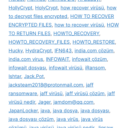
HollyCrypt
,
HolyCrypt
,
how recover virüsü
,
how
to decrypt files encrypted
,
HOW TO RECOVER
ENCRYPTED FILES
,
how to recover virüsü
,
HOW
TO RETURN FILES
,
HOWTO_RECOVERY
,
HOWTO_RECOVERY_FILES
,
HOWTO_RESTORE
,
Hucky
,
HydraCrypt
,
IFN643
,
india.com çözüm
,
india.com virus
,
INFOWAIT
,
infowait çözüm
,
infowait dosyası
,
infowait virüsü
,
iRansom
,
Ishtar
,
Jack.Pot
,
jacksteam2018@protonmail.com
,
jaff
ransomware
,
jaff virüsü
,
jaff virüsü çözüm
,
jaff
virüsü nedir
,
Jager
,
jamdom@qq.com
,
JapanLocker
,
java
,
java dosya
,
java dosyası
,
java dosyası çözüm
,
java virüs
,
java virüs
çözümü
,
java virüsü
,
java virüsü nedir
,
Jigsaw
,