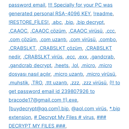
password email
,
!!! Specially for your PC was
generated personal RSA-4096 KEY
,
!readme
,
!RESTORE_FİLES!
,
.abc
,
.bip
,
.bip decrypt
,
.CAAOC
,
.CAAOC çözüm
,
.CAAOC virüsü
,
.ccc
,
.com çözüm
,
.com uzantı
,
.com virüsü
,
.combo
,
.CRABSLKT
,
.CRABSLKT çözüm
,
.CRABSLKT
nedir
,
.CRABSLKT virüs
,
.ecc
,
.exx
,
.gandcrab
,
.gandcrab decrypt
,
.heets
,
.lol
,
.micro
,
.micro
dosyası nasıl açılır
,
.micro uzantı
,
.micro virüsü
,
.muhstik
,
.TRO
,
.ttt uzantı
,
.zzz
,
.zzz virüsü
,
(!! to
get password email id 239807926 to
bracode17@gmail.com !!).exe
,
[buydecrypt@qq.com].bip
,
@aol.com virüs
,
*.bip
extension
,
# Decrypt My Files # virus
,
###
DECRYPT MY FILES ###
,