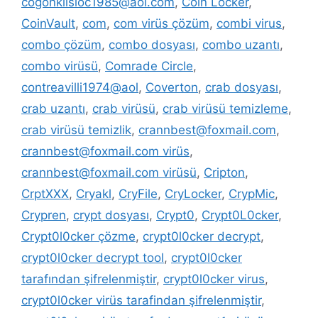
cogonkilsloc1985@aol.com
,
Coin Locker
,
CoinVault
,
com
,
com virüs çözüm
,
combi virus
,
combo çözüm
,
combo dosyası
,
combo uzantı
,
combo virüsü
,
Comrade Circle
,
contreavilli1974@aol
,
Coverton
,
crab dosyası
,
crab uzantı
,
crab virüsü
,
crab virüsü temizleme
,
crab virüsü temizlik
,
crannbest@foxmail.com
,
crannbest@foxmail.com virüs
,
crannbest@foxmail.com virüsü
,
Cripton
,
CrptXXX
,
Cryakl
,
CryFile
,
CryLocker
,
CrypMic
,
Crypren
,
crypt dosyası
,
Crypt0
,
Crypt0L0cker
,
Crypt0l0cker çözme
,
crypt0l0cker decrypt
,
crypt0l0cker decrypt tool
,
crypt0l0cker
tarafından şifrelenmiştir
,
crypt0l0cker virus
,
crypt0l0cker virüs tarafindan şifrelenmiştir
,