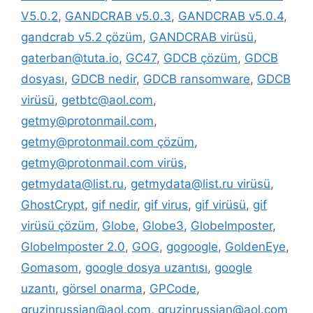
V5.0.2
,
GANDCRAB v5.0.3
,
GANDCRAB v5.0.4
,
gandcrab v5.2 çözüm
,
GANDCRAB virüsü
,
gaterban@tuta.io
,
GC47
,
GDCB çözüm
,
GDCB
dosyası
,
GDCB nedir
,
GDCB ransomware
,
GDCB
virüsü
,
getbtc@aol.com
,
getmy@protonmail.com
,
getmy@protonmail.com çözüm
,
getmy@protonmail.com virüs
,
getmydata@list.ru
,
getmydata@list.ru virüsü
,
GhostCrypt
,
gif nedir
,
gif virus
,
gif virüsü
,
gif
virüsü çözüm
,
Globe
,
Globe3
,
GlobeImposter
,
GlobeImposter 2.0
,
GOG
,
gogoogle
,
GoldenEye
,
Gomasom
,
google dosya uzantısı
,
google
uzantı
,
görsel onarma
,
GPCode
,
gruzinrussian@aol.com
,
gruzinrussian@aol.com