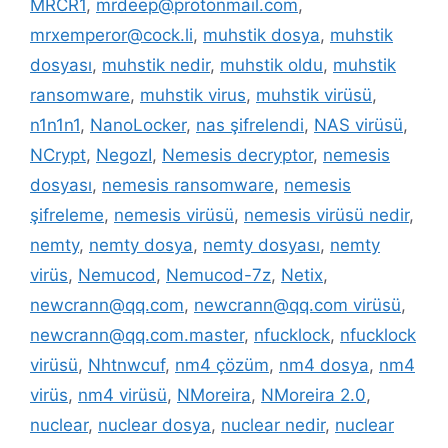
MRCR1
,
mrdeep@protonmail.com
,
mrxemperor@cock.li
,
muhstik dosya
,
muhstik
dosyası
,
muhstik nedir
,
muhstik oldu
,
muhstik
ransomware
,
muhstik virus
,
muhstik virüsü
,
n1n1n1
,
NanoLocker
,
nas şifrelendi
,
NAS virüsü
,
NCrypt
,
NegozI
,
Nemesis decryptor
,
nemesis
dosyası
,
nemesis ransomware
,
nemesis
şifreleme
,
nemesis virüsü
,
nemesis virüsü nedir
,
nemty
,
nemty dosya
,
nemty dosyası
,
nemty
virüs
,
Nemucod
,
Nemucod-7z
,
Netix
,
newcrann@qq.com
,
newcrann@qq.com virüsü
,
newcrann@qq.com.master
,
nfucklock
,
nfucklock
virüsü
,
Nhtnwcuf
,
nm4 çözüm
,
nm4 dosya
,
nm4
virüs
,
nm4 virüsü
,
NMoreira
,
NMoreira 2.0
,
nuclear
,
nuclear dosya
,
nuclear nedir
,
nuclear