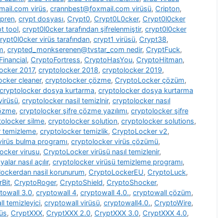
ail.com virüs
,
crannbest@foxmail.com virüsü
,
Cripton
,
pren
,
crypt dosyası
,
Crypt0
,
Crypt0L0cker
,
Crypt0l0cker
t tool
,
crypt0l0cker tarafından şifrelenmiştir
,
crypt0l0cker
rypt0l0cker virüs tarafından
,
crypt1 virüsü
,
Crypt38
,
m
,
crypted_monkserenen@tvstar_com nedir
,
CryptFuck
,
inancial
,
CryptoFortress
,
CryptoHasYou
,
CryptoHitman
,
locker 2017
,
cryptolocker 2018
,
cryptolocker 2019
,
ocker cleaner
,
cryptolocker çözme
,
CryptoLocker çözüm
,
cryptolocker dosya kurtarma
,
cryptolocker dosya kurtarma
virüsü
,
cryptolocker nasil temizlnir
,
cryptolocker nasıl
çözme
,
cryptolocker şifre çözme yazılımı
,
cryptolocker şifre
tolocker silme
,
cryptolocker solution
,
cryptolocker solutions
,
r temizleme
,
cryptolocker temizlik
,
CryptoLocker v2
,
virüs bulma programı
,
cryptolocker virüs çözümü
,
ocker virusu
,
CryptoLocker virüsü nasıl temizlenir
,
alar nasıl açılır
,
cryptolocker virüsü temizleme programı
,
lockerdan nasil korunurum
,
CryptoLockerEU
,
CryptoLuck
,
rBit
,
CryptoRoger
,
CryptoShield
,
CryptoShocker
,
towall 3.0
,
cryptowall 4
,
cryptowall 4.0.
,
cryptowall çözüm
,
l temizleyici
,
cryptowall virüsü
,
cryptowall4.0.
,
CryptoWire
,
rüs
,
CryptXXX
,
CryptXXX 2.0
,
CryptXXX 3.0
,
CryptXXX 4.0
,