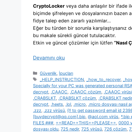
CryptoLocker
veya daha anlaşılır bir ifade il
biçimde şifreleyen ve dosyalarınızın bazen a
fidye talep eden zararlı yazılımlar…
Eğer bu türden bir sorunla karşılaştıysanız d
bu makale sürekli güncel tutulacaktır.
Etkin ve güncel çözümler için lütfen
“Nasıl 
Devamını oku
Kategoriler
Güvenlik
,
İpuçları
Etiketler
_HELP_INSTRUCTION
,
_how_to_recover
,
_ho
Specially for your PC was generated personal R
decrypt
,
.CAAOC
,
.CAAOC çözüm
,
.CAAOC virüs
.CRABSLKT
,
.CRABSLKT çözüm
,
.CRABSLKT nedir
decrypt
,
.heets
,
.lol
,
.micro
,
.micro dosyası nasıl açı
.zzz
,
.zzz virüsü
,
(!! to get password email id 2
[buydecrypt@qq.com].bip
,
@aol.com virüs
,
*.bip
FILES ###
,
==READ==THIS==PLEASE==
,
0000 v
dosyası oldu
,
725 nedir
,
725 virüsü
,
726 çözüm
,
7