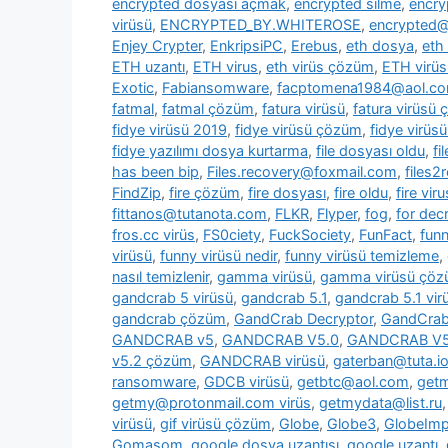
encrypted dosyası açmak
,
encrypted silme
,
encry
virüsü
,
ENCRYPTED_BY.WHITEROSE
,
encrypted@
Enjey Crypter
,
EnkripsiPC
,
Erebus
,
eth dosya
,
eth
ETH uzantı
,
ETH virus
,
eth virüs çözüm
,
ETH virüs
Exotic
,
Fabiansomware
,
facptomena1984@aol.c
fatmal
,
fatmal çözüm
,
fatura virüsü
,
fatura virüsü
fidye virüsü 2019
,
fidye virüsü çözüm
,
fidye virüs
fidye yazılımı dosya kurtarma
,
file dosyası oldu
,
fi
has been bip
,
Files.recovery@foxmail.com
,
files
FindZip
,
fire çözüm
,
fire dosyası
,
fire oldu
,
fire viru
fittanos@tutanota.com
,
FLKR
,
Flyper
,
fog
,
for dec
fros.cc virüs
,
FS0ciety
,
FuckSociety
,
FunFact
,
fun
virüsü
,
funny virüsü nedir
,
funny virüsü temizleme
,
nasıl temizlenir
,
gamma virüsü
,
gamma virüsü çö
gandcrab 5 virüsü
,
gandcrab 5.1
,
gandcrab 5.1 vir
gandcrab çözüm
,
GandCrab Decryptor
,
GandCrab 
GANDCRAB v5
,
GANDCRAB V5.0
,
GANDCRAB V5
v5.2 çözüm
,
GANDCRAB virüsü
,
gaterban@tuta.i
ransomware
,
GDCB virüsü
,
getbtc@aol.com
,
get
getmy@protonmail.com virüs
,
getmydata@list.ru
virüsü
,
gif virüsü çözüm
,
Globe
,
Globe3
,
GlobeImp
Gomasom
,
google dosya uzantısı
,
google uzantı
,