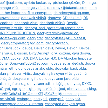
oup1@aol.com
,
cyripto locker
,
cyrptolocker çözüm
,
Damage
,
amage virüs
,
damage virüsü
,
darldreyk@tutanota.com
,
data
other important files encrypted
,
datadecrypt@qq.com
,
tawait nedir
,
datawait virüsü
,
datawar
,
DD çözümü
,
DD
eadbolt
,
deadbolt virus
,
deadbolt virüsü
,
Deadly
,
ecrypt brrr file
,
decrypt_and_protect@tutanota.com
,
CRYPT_INSTRUCTION
,
decryptadmin@airmail.cc
,
ptdata@qq.com
,
decrypter
,
decryptfiles@420blaze.it
,
,
decryptoperator@qq.com
,
decryptor.top
,
or
,
DeriaLock
,
deuce
,
Dever
,
devil
,
Devoe
,
Devon
,
Devos
,
a virus
,
Digisom
,
DirtyDecrypt
,
djvu çözüm
,
djvu dosya
,
,
DMA Locker 3.0
,
DMA Locker 4.0
,
DMALocker Imposter
,
Done
,
DonovanTudor@aol.com
,
dosya adları değişti
,
dosya
tıları eth oldu
,
dosyalar akc oldu
,
dosyalar back oldu
,
ları şifreleyen virüs
,
dosyaları şifreleyen virüs çözümü
,
dönüştü
,
dosyalarım gif oldu
,
dosyalarım java oldu
,
larım şifrelendş
,
dosyaların adları değişti
,
dosyası
,
DXXD
,
uCrypt
,
egregor
,
eight
,
eight virüsü
,
eject
,
eject virusu
,
eking
,
7HV6KCdk8k41bGGmabXF1yBXUZmji@bitmessage.ch
,
m virüsü
,
embargo
,
encrypt1
,
encrypt2
,
encrypt3
,
encrypted dosya kurtarma
,
encrypted dosyası açma
,