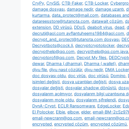
CryPy
,
CrySiS
,
CTB-Faker
,
CTB-Locker
,
Cybergr
damage dosyası
,
damage nedir
,
damage uzantı
,
d
kurtarma
,
data_protect@mail.com
,
databases and 
datareesstore@tutanota.com
,
datawait çözüm
,
da
extension
,
DD virüsü
,
DDoS
,
deabolt virus
,
dead
,
d
decruti@aol.com avflantuheems1984@aol.com
,
d
decrypt_and_protect@tutanota.com dosyası
,
DE
Decryptbots@cock.li
,
decryptcryptolocker
,
decry
decrypthelp@qq.com
,
decrypthelp@qq.com.java
decryptprof@qq.com
,
Decypt My files
,
DEDCrypt
dewar
,
Dharma (.dharma)
,
Dharma (.wallet)
,
dharm
djvu file
,
djvu nasıl çözülür
,
djvu nedir
,
DMA Locker
doc dosyası oldu
,
doc virüs
,
doc virüsü
,
Domino
,
isimleri değişti
,
dosya uzantıları değişti
,
dosya uzan
dosyalar değişti
,
dosyalar shadow dönüştü
,
dosya
dosyalarım açılmıyor
,
dosyalarım bilgi uzantısına 
dosyalarım mole oldu
,
dosyalarım şifrelendi
,
dosya
DynA-Crypt
,
ECLR Ransomware
,
EdgeLocker
,
Ed
El Polocker
,
Elbie
,
elbow
,
elder
,
email-BM-2cSz9
email-newcrann@qq.com
,
email-newcrann@qq.co
encrypted
,
encrypted çözüm
,
encrypted çözümü
,