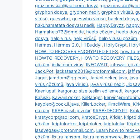
gruzinrussian@aol.com dosya
,
gruzinrussian@aol
gryphon dosya
,
gryphon nedir
,
gryphon virüsü
,
g
virüsü
,
gueswho
,
gueswho virüsü
,
hacked dosya
hakunamatata dosyası nedir
,
HappyDayzz
,
happy
Harmahelp73@gmx.de
,
heets çözüm
,
heets dos
dosya
,
help virus
,
help virüsü
,
help virüsü çözüm
,
Hermes
,
Hermes 2.0
,
Hi Buddy!
,
HollyCrypt
,
Holy
HOW TO RECOVER ENCRYPTED FILES
,
how to re
HOWTO_RECOVERY
,
HOWTO_RECOVERY_FILES
çözüm
,
india.com virus
,
INFOWAIT
,
infowait çöz
Jack.Pot
,
jacksteam2018@protonmail.com
,
jaff 
Jager
,
jamdom@qq.com
,
JapanLocker
,
java
,
java
virüs çözümü
,
java virüsü
,
java virüsü nedir
,
Jigsa
Kaenlupuf
,
kargonuz size teslim edilemedi
,
kargonu
Kasiski
,
KawaiiLocker
,
KeRanger
,
kervis@protonma
keyplex@cock.li.java
,
KillerLocker
,
KimcilWare
,
Kir
çözüm
,
KRAB nasıl çözülür
,
KRAB-DECRYPT
,
Krak
krastycorp@aol.com
,
KratosCrypt
,
Krider
,
kripto 
çözüm
,
kriptolocker
,
kriptoloker
,
kriptolokır
,
Kripto
lassvegas@protonmail.com
,
Learn how to recover
çözüm
,
list.ru ransom
,
list.ru ransomware
,
list.ru v