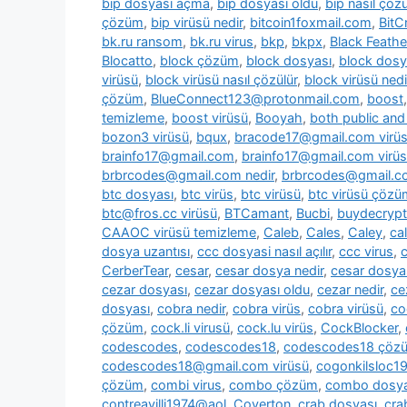
bip dosyası açma
,
bip dosyası oldu
,
bip nasıl çözü
çözüm
,
bip virüsü nedir
,
bitcoin1foxmail.com
,
BitC
bk.ru ransom
,
bk.ru virus
,
bkp
,
bkpx
,
Black Feathe
Blocatto
,
block çözüm
,
block dosyası
,
block dosy
virüsü
,
block virüsü nasıl çözülür
,
block virüsü nedi
çözüm
,
BlueConnect123@protonmail.com
,
boost
temizleme
,
boost virüsü
,
Booyah
,
both public and 
bozon3 virüsü
,
bqux
,
bracode17@gmail.com virü
brainfo17@gmail.com
,
brainfo17@gmail.com virüs
brbrcodes@gmail.com nedir
,
brbrcodes@gmail.co
btc dosyası
,
btc virüs
,
btc virüsü
,
btc virüsü çözü
btc@fros.cc virüsü
,
BTCamant
,
Bucbi
,
buydecryp
CAAOC virüsü temizleme
,
Caleb
,
Cales
,
Caley
,
cal
dosya uzantısı
,
ccc dosyasi nasıl açılır
,
ccc virus
,
c
CerberTear
,
cesar
,
cesar dosya nedir
,
cesar dosya
cezar dosyası
,
cezar dosyası oldu
,
cezar nedir
,
ce
dosyası
,
cobra nedir
,
cobra virüs
,
cobra virüsü
,
co
çözüm
,
cock.li virusü
,
cock.lu virüs
,
CockBlocker
,
codescodes
,
codescodes18
,
codescodes18 çöz
codescodes18@gmail.com virüsü
,
cogonkilsloc
çözüm
,
combi virus
,
combo çözüm
,
combo dosya
contreavilli1974@aol
,
Coverton
,
crab dosyası
,
cra