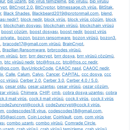
lür
,
bip uzantı
,
bip virüs temizleme
,
bip virüsü
,
bip virüsü
rypt
,
BitCrypt 2.0
,
BitCryptor
,
bitmessage.ch virüs
,
BitStak
,
r
,
Black Shades
,
Blackbeard2019@protonmail.com
,
blend
,
ası nedir?
,
block nedir
,
block virüs
,
block virüs çözüm
,
block
r
,
blockchain dosyası
,
blockchain virüsü
,
blockchain virüsü
,
boost çözüm
,
boost dosyası
,
boost nedir
,
boost virüs
private.
,
bozon
,
bozon ransomware
,
bozon virüsü
,
bozon3
,
s
,
bracode17@gmail.com virüsü
,
BrainCrypt
,
,
Brazilian Ransomware
,
brbrcodes virüsü
,
m virüsü
,
brrr
,
brrr decrypt
,
brrr dosya
,
brrr virüsü çözümü
,
m
,
btc virüsü nedir
,
btc@fros.cc
,
btc@fros.cc nedir
,
t@qq.com
,
BuyUnlockCode
,
CAAOC nasıl
,
CAAOC nedir
,
ix
,
Calle
,
Calum
,
Calvo
,
Cancer
,
CAPITAL
,
ccc dosya
,
ccc
cc virüsü
,
Cerber 2.0
,
Cerber 3.0
,
Cerber 4.0 / 5.0
,
sı
,
cesar oldu
,
cesar uzantısı
,
cesar virüsü
,
cezar çözüm
,
zar virüsü
,
Chimera
,
CHIP
,
cmb
,
cobra dosya uzantısı
,
cobra
ck.li mail virüs
,
cock.li mail virüsü
,
cock.li virüs
,
cock.li virüs
code2uncrypt@cock.li
,
code2uncrypt@cock.li virüs
,
üm
,
codescodes18 virus
,
codescodes18@gmail.com
,
1985@aol.com
,
Coin Locker
,
CoinVault
,
com
,
com virüs
sı
,
combo uzantı
,
combo virüsü
,
Comrade Circle
,
b uzantı
,
crab virüsü
,
crab virüsü temizleme
,
crab virüsü