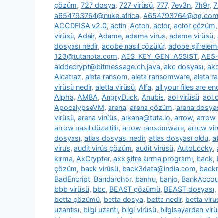
çözüm
,
727 dosya
,
727 virüsü
,
777
,
7ev3n
,
7h9r
,
7
a654793764@nuke.africa
,
A654793764@qq.co
ACCDFISA v2.0
,
actin
,
Acton
,
actor
,
actor çözüm
virüsü
,
Adair
,
Adame
,
adame virus
,
adame virüsü
,
dosyası nedir
,
adobe nasıl çözülür
,
adobe şifrelem
123@tutanota.com
,
AES_KEY_GEN_ASSIST
,
AES-
aiddecrypt@bitmessage.ch.java
,
akc dosyası
,
akc
Alcatraz
,
aleta ransom
,
aleta ransomware
,
aleta 
virüsü nedir
,
aletta virüsü
,
Alfa
,
all your files are e
Alpha
,
AMBA
,
AngryDuck
,
Anubis
,
aol virüsü
,
aol.
ApocalypseVM
,
arena
,
arena çözüm
,
arena dosya
virüsü
,
arena virüüs
,
arkana@tuta.io
,
arrow
,
arrow
arrow nasıl düzeltilir
,
arrow ransomware
,
arrow vir
dosyası
,
atlas dosyası nedir
,
atlas dosyası oldu
,
a
virus
,
audit virüs çözüm
,
audit virüsü
,
AutoLocky
,
kırma
,
AxCrypter
,
axx şifre kırma programı
,
back
,
çözüm
,
back virüsü
,
back3data@india.com
,
backm
BadEncript
,
Bandarchor
,
banhu
,
banjo
,
BankAcco
bbb virüsü
,
bbc
,
BEAST çözümü
,
BEAST dosyası
,
betta çözümü
,
betta dosya
,
betta nedir
,
betta viru
uzantısı
,
bilgi uzantı
,
bilgi virüsü
,
bilgisayardan vir