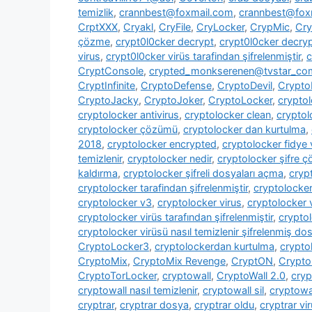
temizlik
,
crannbest@foxmail.com
,
crannbest@foxm
CrptXXX
,
Cryakl
,
CryFile
,
CryLocker
,
CrypMic
,
Cry
çözme
,
crypt0l0cker decrypt
,
crypt0l0cker decryp
virus
,
crypt0l0cker virüs tarafindan şifrelenmiştir
,
c
CryptConsole
,
crypted_monkserenen@tvstar_co
CryptInfinite
,
CryptoDefense
,
CryptoDevil
,
CryptoF
CryptoJacky
,
CryptoJoker
,
CryptoLocker
,
crypto
cryptolocker antivirus
,
cryptolocker clean
,
cryptol
cryptolocker çözümü
,
cryptolocker dan kurtulma
,
2018
,
cryptolocker encrypted
,
cryptolocker fidye 
temizlenir
,
cryptolocker nedir
,
cryptolocker şifre 
kaldırma
,
cryptolocker şifreli dosyaları açma
,
cryp
cryptolocker tarafindan şifrelenmiştir
,
cryptolocke
cryptolocker v3
,
cryptolocker virus
,
cryptolocker 
cryptolocker virüs tarafından şifrelenmiştir
,
cryptol
cryptolocker virüsü nasıl temizlenir şifrelenmiş dosy
CryptoLocker3
,
cryptolockerdan kurtulma
,
crypto
CryptoMix
,
CryptoMix Revenge
,
CryptON
,
Crypto
CryptoTorLocker
,
cryptowall
,
CryptoWall 2.0
,
cryp
cryptowall nasıl temizlenir
,
cryptowall sil
,
cryptowal
cryptrar
,
cryptrar dosya
,
cryptrar oldu
,
cryptrar vi