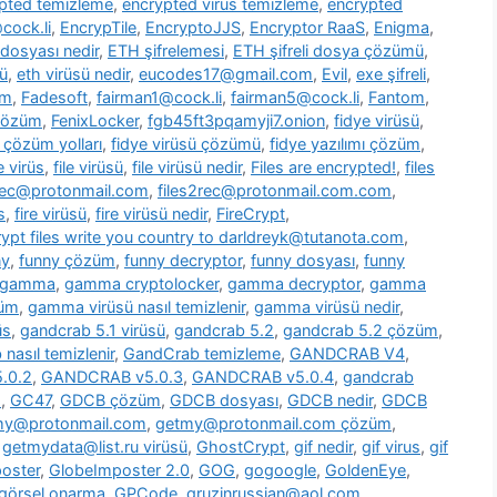
pted temizleme
,
encrypted virus temizleme
,
encrypted
cock.li
,
EncrypTile
,
EncryptoJJS
,
Encryptor RaaS
,
Enigma
,
 dosyası nedir
,
ETH şifrelemesi
,
ETH şifreli dosya çözümü
,
ü
,
eth virüsü nedir
,
eucodes17@gmail.com
,
Evil
,
exe şifreli
,
om
,
Fadesoft
,
fairman1@cock.li
,
fairman5@cock.li
,
Fantom
,
 çözüm
,
FenixLocker
,
fgb45ft3pqamyji7.onion
,
fidye virüsü
,
ü çözüm yolları
,
fidye virüsü çözümü
,
fidye yazılımı çözüm
,
le virüs
,
file virüsü
,
file virüsü nedir
,
Files are encrypted!
,
files
2rec@protonmail.com
,
files2rec@protonmail.com.com
,
s
,
fire virüsü
,
fire virüsü nedir
,
FireCrypt
,
rypt files write you country to darldreyk@tutanota.com
,
ny
,
funny çözüm
,
funny decryptor
,
funny dosyası
,
funny
gamma
,
gamma cryptolocker
,
gamma decryptor
,
gamma
züm
,
gamma virüsü nasıl temizlenir
,
gamma virüsü nedir
,
üs
,
gandcrab 5.1 virüsü
,
gandcrab 5.2
,
gandcrab 5.2 çözüm
,
nasıl temizlenir
,
GandCrab temizleme
,
GANDCRAB V4
,
.0.2
,
GANDCRAB v5.0.3
,
GANDCRAB v5.0.4
,
gandcrab
o
,
GC47
,
GDCB çözüm
,
GDCB dosyası
,
GDCB nedir
,
GDCB
my@protonmail.com
,
getmy@protonmail.com çözüm
,
,
getmydata@list.ru virüsü
,
GhostCrypt
,
gif nedir
,
gif virus
,
gif
oster
,
GlobeImposter 2.0
,
GOG
,
gogoogle
,
GoldenEye
,
görsel onarma
,
GPCode
,
gruzinrussian@aol.com
,