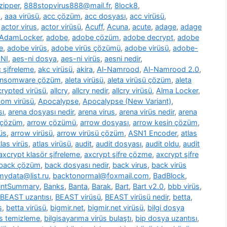
zipper
,
888stopvirus888@mail.fr
,
8lock8
,
m
,
aaa virüsü
,
acc çözüm
,
acc dosyası
,
acc virüsü
,
,
actor virus
,
actor virüsü
,
Acuff
,
Acuna
,
acute
,
adage
,
adage
AdamLocker
,
adobe
,
adobe çözüm
,
adobe decrypt
,
adobe
e
,
adobe virüs
,
adobe virüs çözümü
,
adobe virüsü
,
adobe-
NI
,
aes-ni dosya
,
aes-ni virüs
,
aesni nedir
,
 şifreleme
,
akc virüsü
,
akira
,
Al-Namrood
,
Al-Namrood 2.0
,
ransomware çözüm
,
aleta virüsü
,
aleta virüsü çözüm
,
aleta
ncrypted virüsü
,
allcry
,
allcry nedir
,
allcry virüsü
,
Alma Locker
,
com virüsü
,
Apocalypse
,
Apocalypse (New Variant)
,
sı
,
arena dosyası nedir
,
arena virus
,
arena virüs nedir
,
arena
 çözüm
,
arrow çözümü
,
arrow dosyası
,
arrow kesin çözüm
,
üs
,
arrow virüsü
,
arrow virüsü çözüm
,
ASN1 Encoder
,
atlas
tlas virüs
,
atlas virüsü
,
audit
,
audit dosyası
,
audit oldu
,
audit
axcrypt klasör şifreleme
,
axcrypt şifre çözme
,
axcrypt şifre
back çözüm
,
back dosyası nedir
,
back virus
,
back virüs
ydata@list.ru
,
backtonormal@foxmail.com
,
BadBlock
,
untSummary
,
Banks
,
Banta
,
Barak
,
Bart
,
Bart v2.0
,
bbb virüs
,
BEAST uzantısı
,
BEAST virüsü
,
BEAST virüsü nedir
,
betta
,
s
,
betta virüsü
,
bigmir.net
,
bigmir.net virüsü
,
bilgi dosya
üs temizleme
,
bilgisayarıma virüs bulaştı
,
bip dosya uzantısı
,