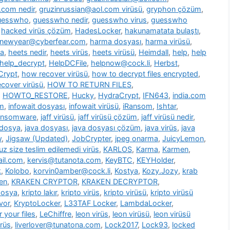
.com nedir
,
gruzinrussian@aol.com virüsü
,
gryphon çözüm
,
uesswho
,
guesswho nedir
,
guesswho virus
,
guesswho
,
hacked virüs çözüm
,
HadesLocker
,
hakunamatata bulaştı
,
newyear@cyberfear.com
,
harma dosyası
,
harma virüsü
,
ya
,
heets nedir
,
heets virüs
,
heets virüsü
,
Heimdall
,
help
,
help
help_decrypt
,
HelpDCFile
,
helpnow@cock.li
,
Herbst
,
Crypt
,
how recover virüsü
,
how to decrypt files encrypted
,
cover virüsü
,
HOW TO RETURN FILES
,
,
HOWTO_RESTORE
,
Hucky
,
HydraCrypt
,
IFN643
,
india.com
üm
,
infowait dosyası
,
infowait virüsü
,
iRansom
,
Ishtar
,
ransomware
,
jaff virüsü
,
jaff virüsü çözüm
,
jaff virüsü nedir
,
 dosya
,
java dosyası
,
java dosyası çözüm
,
java virüs
,
java
w
,
Jigsaw (Updated)
,
JobCrypter
,
jpeg onarma
,
JuicyLemon
,
z size teslim edilemedi virüs
,
KARLOS
,
Karma
,
Karmen
,
il.com
,
kervis@tutanota.com
,
KeyBTC
,
KEYHolder
,
k
,
Kolobo
,
korvin0amber@cock.li
,
Kostya
,
Kozy.Jozy
,
krab
en
,
KRAKEN CRYPTOR
,
KRAKEN DECRYPTOR
,
dosya
,
kripto lakır
,
kripto virüs
,
kripto virüsü
,
kripto virüsü
vor
,
KryptoLocker
,
L33TAF Locker
,
LambdaLocker
,
 your files
,
LeChiffre
,
leon virüs
,
leon virüsü
,
leon virüsü
irüs
,
liverlover@tunatona.com
,
Lock2017
,
Lock93
,
locked