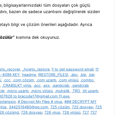
e,
b
ilgisayarlarınızdaki tüm dosyaları çok güçlü
dını, bazen de sadece uzantısını değiştirerek sizden
etaylı bilgi ve çözüm önerileri aşağıdadır. Ayrıca
Çözülür”
kısmına dek okuyunuz.
wto_recover
,
_howto_restore
,
!! to get password email
,
!!!
SA-4096 KEY
,
!readme
,
!RESTORE_FİLES!
,
.abc
,
.bip
,
.bip
ü
,
.ccc
,
.com çözüm
,
.com uzantı
,
.com virüsü
,
.combo
,
,
.CRABSLKT virüs
,
.ecc
,
.exx
,
.gandcrab
,
.gandcrab
lır
,
.micro uzantı
,
.micro virüsü
,
.muhstik
,
.TRO
,
.ttt uzantı
,
39807926 to bracode17@gmail.com !!).exe
,
 extension
,
# Decrypt My Files # virus
,
### DECRYPT MY
irüs
,
3442516480@qq.com
,
725 çözüm
,
725 dosyası
,
725
26 çözümü
,
726 dosyası
,
726 virus
,
726 virüsü
,
727
,
727