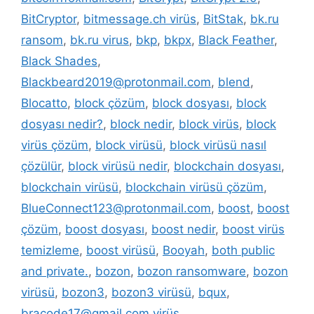
BitCryptor
,
bitmessage.ch virüs
,
BitStak
,
bk.ru
ransom
,
bk.ru virus
,
bkp
,
bkpx
,
Black Feather
,
Black Shades
,
Blackbeard2019@protonmail.com
,
blend
,
Blocatto
,
block çözüm
,
block dosyası
,
block
dosyası nedir?
,
block nedir
,
block virüs
,
block
virüs çözüm
,
block virüsü
,
block virüsü nasıl
çözülür
,
block virüsü nedir
,
blockchain dosyası
,
blockchain virüsü
,
blockchain virüsü çözüm
,
BlueConnect123@protonmail.com
,
boost
,
boost
çözüm
,
boost dosyası
,
boost nedir
,
boost virüs
temizleme
,
boost virüsü
,
Booyah
,
both public
and private.
,
bozon
,
bozon ransomware
,
bozon
virüsü
,
bozon3
,
bozon3 virüsü
,
bqux
,
bracode17@gmail.com virüs
,