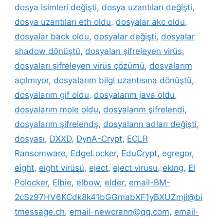
dosya isimleri değişti
,
dosya uzantıları değişti
,
dosya uzantıları eth oldu
,
dosyalar akc oldu
,
dosyalar back oldu
,
dosyalar değişti
,
dosyalar
shadow dönüştü
,
dosyaları şifreleyen virüs
,
dosyaları şifreleyen virüs çözümü
,
dosyalarım
açılmıyor
,
dosyalarım bilgi uzantısına dönüştü
,
dosyalarım gif oldu
,
dosyalarım java oldu
,
dosyalarım mole oldu
,
dosyalarım şifrelendi
,
dosyalarım şifrelendş
,
dosyaların adları değişti
,
dosyası
,
DXXD
,
DynA-Crypt
,
ECLR
Ransomware
,
EdgeLocker
,
EduCrypt
,
egregor
,
eight
,
eight virüsü
,
eject
,
eject virusu
,
eking
,
El
Polocker
,
Elbie
,
elbow
,
elder
,
email-BM-
2cSz97HV6KCdk8k41bGGmabXF1yBXUZmji@bi
tmessage.ch
,
email-newcrann@qq.com
,
email-