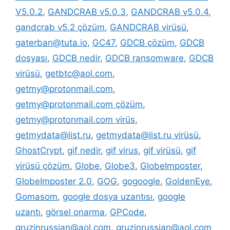
V5.0.2
,
GANDCRAB v5.0.3
,
GANDCRAB v5.0.4
,
gandcrab v5.2 çözüm
,
GANDCRAB virüsü
,
gaterban@tuta.io
,
GC47
,
GDCB çözüm
,
GDCB
dosyası
,
GDCB nedir
,
GDCB ransomware
,
GDCB
virüsü
,
getbtc@aol.com
,
getmy@protonmail.com
,
getmy@protonmail.com çözüm
,
getmy@protonmail.com virüs
,
getmydata@list.ru
,
getmydata@list.ru virüsü
,
GhostCrypt
,
gif nedir
,
gif virus
,
gif virüsü
,
gif
virüsü çözüm
,
Globe
,
Globe3
,
GlobeImposter
,
GlobeImposter 2.0
,
GOG
,
gogoogle
,
GoldenEye
,
Gomasom
,
google dosya uzantısı
,
google
uzantı
,
görsel onarma
,
GPCode
,
gruzinrussian@aol.com
,
gruzinrussian@aol.com