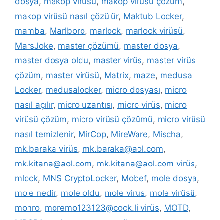
dosya
,
makop virüsü
,
makop virüsü çözüm
,
makop virüsü nasıl çözülür
,
Maktub Locker
,
mamba
,
Marlboro
,
marlock
,
marlock virüsü
,
MarsJoke
,
master çözümü
,
master dosya
,
master dosya oldu
,
master virüs
,
master virüs
çözüm
,
master virüsü
,
Matrix
,
maze
,
medusa
Locker
,
medusalocker
,
micro dosyası
,
micro
nasıl açılır
,
micro uzantısı
,
micro virüs
,
micro
virüsü çözüm
,
micro virüsü çözümü
,
micro virüsü
nasıl temizlenir
,
MirCop
,
MireWare
,
Mischa
,
mk.baraka virüs
,
mk.baraka@aol.com
,
mk.kitana@aol.com
,
mk.kitana@aol.com virüs
,
mlock
,
MNS CryptoLocker
,
Mobef
,
mole dosya
,
mole nedir
,
mole oldu
,
mole virus
,
mole virüsü
,
monro
,
moremo123123@cock.li virüs
,
MOTD
,