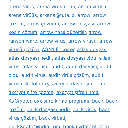
arena virus
,
arena virüs nedir
,
arena virüsü
,
arena virüüs
,
arkana@tuta.io
,
arrow
,
arrow
çözüm
,
arrow çözümü
,
arrow dosyası
,
arrow
kesin çözüm
,
arrow nasıl düzeltilir
,
arrow
ransomware
,
arrow virüs
,
arrow virüsü
,
arrow
virüsü çözüm
,
ASN1 Encoder
,
atlas dosyası
,
atlas dosyası nedir
,
atlas dosyası oldu
,
atlas
virüs
,
atlas virüsü
,
audit
,
audit dosyası
,
audit
oldu
,
audit virus
,
audit virüs çözüm
,
audit
virüsü
,
AutoLocky
,
axcrypt klasör şifreleme
,
axcrypt şifre çözme
,
axcrypt şifre kırma
,
AxCrypter
,
axx şifre kırma programı
,
back
,
back
çözüm
,
back dosyası nedir
,
back virus
,
back
virüs çözüm
,
back virüsü
,
back3data@india.com
,
backmydata@list.ru
,