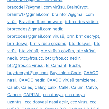
bracode17@gmail.com virüsü
,
BrainCrypt
,
brainfo17@gmail.com
,
brainfo17@gmail.com
virüs
,
Brazilian Ransomware
,
brbrcodes virüsü
,
brbrcodes@gmail.com nedir
,
brbrcodes@gmail.com virüsü
,
brrr
,
brrr decrypt
,
brrr dosya
,
brrr virüsü çözümü
,
btc dosyası
,
btc
virüs
,
btc virüsü
,
btc virüsü çözüm
,
btc virüsü
nedir
,
btc@fros.cc
,
btc@fros.cc nedir
,
btc@fros.cc virüsü
,
BTCamant
,
Bucbi
,
buydecrypt@qq.com
,
BuyUnlockCode
,
CAAOC
nasıl
,
CAAOC nedir
,
CAAOC virüsü temizleme
,
Caleb
,
Cales
,
Caley
,
calix
,
Calle
,
Calum
,
Calvo
,
Cancer
,
CAPITAL
,
ccc dosya
,
ccc dosya
uzantısı
,
ccc dosyasi nasıl açılır
,
ccc virus
,
ccc