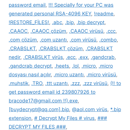
password email
,
!!! Specially for your PC was
generated personal RSA-4096 KEY
,
!readme
,
!RESTORE_FİLES!
,
.abc
,
.bip
,
.bip decrypt
,
.CAAOC
,
.CAAOC çözüm
,
.CAAOC virüsü
,
.ccc
,
.com çözüm
,
.com uzantı
,
.com virüsü
,
.combo
,
.CRABSLKT
,
.CRABSLKT çözüm
,
.CRABSLKT
nedir
,
.CRABSLKT virüs
,
.ecc
,
.exx
,
.gandcrab
,
.gandcrab decrypt
,
.heets
,
.lol
,
.micro
,
.micro
dosyası nasıl açılır
,
.micro uzantı
,
.micro virüsü
,
.muhstik
,
.TRO
,
.ttt uzantı
,
.zzz
,
.zzz virüsü
,
(!! to
get password email id 239807926 to
bracode17@gmail.com !!).exe
,
[buydecrypt@qq.com].bip
,
@aol.com virüs
,
*.bip
extension
,
# Decrypt My Files # virus
,
###
DECRYPT MY FILES ###
,