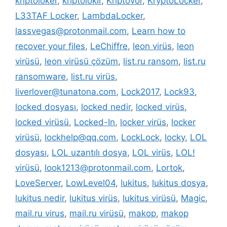
kriptoloker
,
kriptolokır
,
Kriptovor
,
KryptoLocker
,
L33TAF Locker
,
LambdaLocker
,
lassvegas@protonmail.com
,
Learn how to
recover your files
,
LeChiffre
,
leon virüs
,
leon
virüsü
,
leon virüsü çözüm
,
list.ru ransom
,
list.ru
ransomware
,
list.ru virüs
,
liverlover@tunatona.com
,
Lock2017
,
Lock93
,
locked dosyası
,
locked nedir
,
locked virüs
,
locked virüsü
,
Locked-In
,
locker virüs
,
locker
virüsü
,
lockhelp@qq.com
,
LockLock
,
locky
,
LOL
dosyası
,
LOL uzantılı dosya
,
LOL virüs
,
LOL!
virüsü
,
look1213@protonmail.com
,
Lortok
,
LoveServer
,
LowLevel04
,
lukitus
,
lukitus dosya
,
lukitus nedir
,
lukitus virüs
,
lukitus virüsü
,
Magic
,
mail.ru virus
,
mail.ru virüsü
,
makop
,
makop