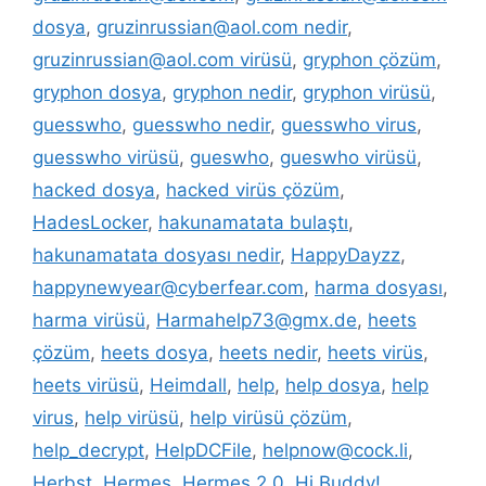
dosya
,
gruzinrussian@aol.com nedir
,
gruzinrussian@aol.com virüsü
,
gryphon çözüm
,
gryphon dosya
,
gryphon nedir
,
gryphon virüsü
,
guesswho
,
guesswho nedir
,
guesswho virus
,
guesswho virüsü
,
gueswho
,
gueswho virüsü
,
hacked dosya
,
hacked virüs çözüm
,
HadesLocker
,
hakunamatata bulaştı
,
hakunamatata dosyası nedir
,
HappyDayzz
,
happynewyear@cyberfear.com
,
harma dosyası
,
harma virüsü
,
Harmahelp73@gmx.de
,
heets
çözüm
,
heets dosya
,
heets nedir
,
heets virüs
,
heets virüsü
,
Heimdall
,
help
,
help dosya
,
help
virus
,
help virüsü
,
help virüsü çözüm
,
help_decrypt
,
HelpDCFile
,
helpnow@cock.li
,
Herbst
,
Hermes
,
Hermes 2.0
,
Hi Buddy!
,