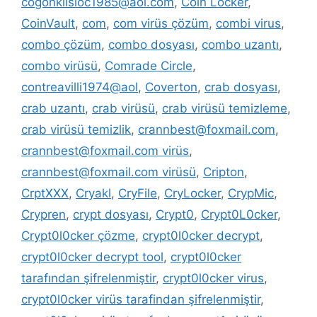
cogonkilsloc1985@aol.com
,
Coin Locker
,
CoinVault
,
com
,
com virüs çözüm
,
combi virus
,
combo çözüm
,
combo dosyası
,
combo uzantı
,
combo virüsü
,
Comrade Circle
,
contreavilli1974@aol
,
Coverton
,
crab dosyası
,
crab uzantı
,
crab virüsü
,
crab virüsü temizleme
,
crab virüsü temizlik
,
crannbest@foxmail.com
,
crannbest@foxmail.com virüs
,
crannbest@foxmail.com virüsü
,
Cripton
,
CrptXXX
,
Cryakl
,
CryFile
,
CryLocker
,
CrypMic
,
Crypren
,
crypt dosyası
,
Crypt0
,
Crypt0L0cker
,
Crypt0l0cker çözme
,
crypt0l0cker decrypt
,
crypt0l0cker decrypt tool
,
crypt0l0cker
tarafından şifrelenmiştir
,
crypt0l0cker virus
,
crypt0l0cker virüs tarafindan şifrelenmiştir
,