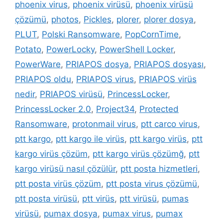
phoenix virus
,
phoenix virüsü
,
phoenix virüsü
çözümü
,
photos
,
Pickles
,
plorer
,
plorer dosya
,
PLUT
,
Polski Ransomware
,
PopCornTime
,
Potato
,
PowerLocky
,
PowerShell Locker
,
PowerWare
,
PRIAPOS dosya
,
PRIAPOS dosyası
,
PRIAPOS oldu
,
PRIAPOS virus
,
PRIAPOS virüs
nedir
,
PRIAPOS virüsü
,
PrincessLocker
,
PrincessLocker 2.0
,
Project34
,
Protected
Ransomware
,
protonmail virus
,
ptt carco virus
,
ptt kargo
,
ptt kargo ile virüs
,
ptt kargo virüs
,
ptt
kargo virüs çözüm
,
ptt kargo virüs çözümğ
,
ptt
kargo virüsü nasıl çözülür
,
ptt posta hizmetleri
,
ptt posta virüs çözüm
,
ptt posta virus çözümü
,
ptt posta virüsü
,
ptt virüs
,
ptt virüsü
,
pumas
virüsü
,
pumax dosya
,
pumax virus
,
pumax