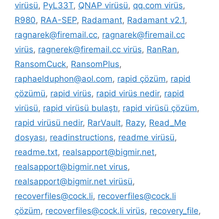
virüsü
,
PyL33T
,
QNAP virüsü
,
qq.com virüs
,
R980
,
RAA-SEP
,
Radamant
,
Radamant v2.1
,
ragnarek@firemail.cc
,
ragnarek@firemail.cc
virüs
,
ragnerek@firemail.cc virüs
,
RanRan
,
RansomCuck
,
RansomPlus
,
raphaelduphon@aol.com
,
rapid çözüm
,
rapid
çözümü
,
rapid virüs
,
rapid virüs nedir
,
rapid
virüsü
,
rapid virüsü bulaştı
,
rapid virüsü çözüm
,
rapid virüsü nedir
,
RarVault
,
Razy
,
Read_Me
dosyası
,
readinstructions
,
readme virüsü
,
readme.txt
,
realsapport@bigmir.net
,
realsapport@bigmir.net virus
,
realsapport@bigmir.net virüsü
,
recoverfiles@cock.li
,
recoverfiles@cock.li
çözüm
,
recoverfiles@cock.li virüs
,
recovery_file
,