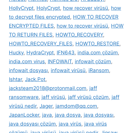
HollyCrypt
,
HolyCrypt
,
how recover virüsü
,
how
to decrypt files encrypted
,
HOW TO RECOVER
ENCRYPTED FILES
,
how to recover virüsü
,
HOW
TO RETURN FILES
,
HOWTO_RECOVERY
,
HOWTO_RECOVERY_FILES
,
HOWTO_RESTORE
,
Hucky
,
HydraCrypt
,
IFN643
,
india.com çözüm
,
india.com virus
,
INFOWAIT
,
infowait çözüm
,
infowait dosyası
,
infowait virüsü
,
iRansom
,
Ishtar
,
Jack.Pot
,
jacksteam2018@protonmail.com
,
jaff
ransomware
,
jaff virüsü
,
jaff virüsü çözüm
,
jaff
virüsü nedir
,
Jager
,
jamdom@qq.com
,
JapanLocker
,
java
,
java dosya
,
java dosyası
,
java dosyası çözüm
,
java virüs
,
java virüs
çözümü
,
java virüsü
,
java virüsü nedir
,
Jigsaw
,