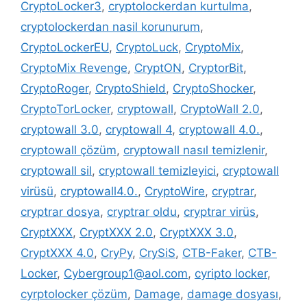
CryptoLocker3
,
cryptolockerdan kurtulma
,
cryptolockerdan nasil korunurum
,
CryptoLockerEU
,
CryptoLuck
,
CryptoMix
,
CryptoMix Revenge
,
CryptON
,
CryptorBit
,
CryptoRoger
,
CryptoShield
,
CryptoShocker
,
CryptoTorLocker
,
cryptowall
,
CryptoWall 2.0
,
cryptowall 3.0
,
cryptowall 4
,
cryptowall 4.0.
,
cryptowall çözüm
,
cryptowall nasıl temizlenir
,
cryptowall sil
,
cryptowall temizleyici
,
cryptowall
virüsü
,
cryptowall4.0.
,
CryptoWire
,
cryptrar
,
cryptrar dosya
,
cryptrar oldu
,
cryptrar virüs
,
CryptXXX
,
CryptXXX 2.0
,
CryptXXX 3.0
,
CryptXXX 4.0
,
CryPy
,
CrySiS
,
CTB-Faker
,
CTB-
Locker
,
Cybergroup1@aol.com
,
cyripto locker
,
cyrptolocker çözüm
,
Damage
,
damage dosyası
,