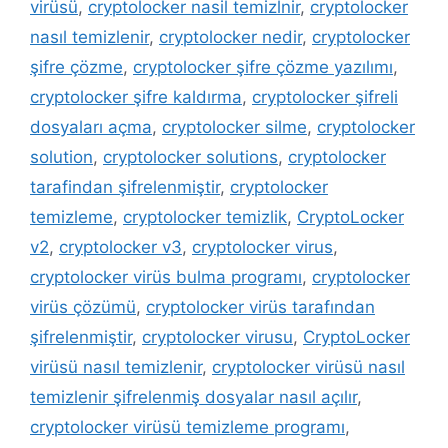
virüsü
,
cryptolocker nasil temizlnir
,
cryptolocker
nasıl temizlenir
,
cryptolocker nedir
,
cryptolocker
şifre çözme
,
cryptolocker şifre çözme yazılımı
,
cryptolocker şifre kaldırma
,
cryptolocker şifreli
dosyaları açma
,
cryptolocker silme
,
cryptolocker
solution
,
cryptolocker solutions
,
cryptolocker
tarafindan şifrelenmiştir
,
cryptolocker
temizleme
,
cryptolocker temizlik
,
CryptoLocker
v2
,
cryptolocker v3
,
cryptolocker virus
,
cryptolocker virüs bulma programı
,
cryptolocker
virüs çözümü
,
cryptolocker virüs tarafından
şifrelenmiştir
,
cryptolocker virusu
,
CryptoLocker
virüsü nasıl temizlenir
,
cryptolocker virüsü nasıl
temizlenir şifrelenmiş dosyalar nasıl açılır
,
cryptolocker virüsü temizleme programı
,