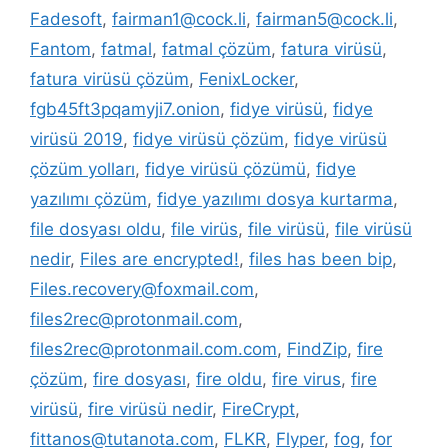
Fadesoft
,
fairman1@cock.li
,
fairman5@cock.li
,
Fantom
,
fatmal
,
fatmal çözüm
,
fatura virüsü
,
fatura virüsü çözüm
,
FenixLocker
,
fgb45ft3pqamyji7.onion
,
fidye virüsü
,
fidye
virüsü 2019
,
fidye virüsü çözüm
,
fidye virüsü
çözüm yolları
,
fidye virüsü çözümü
,
fidye
yazılımı çözüm
,
fidye yazılımı dosya kurtarma
,
file dosyası oldu
,
file virüs
,
file virüsü
,
file virüsü
nedir
,
Files are encrypted!
,
files has been bip
,
Files.recovery@foxmail.com
,
files2rec@protonmail.com
,
files2rec@protonmail.com.com
,
FindZip
,
fire
çözüm
,
fire dosyası
,
fire oldu
,
fire virus
,
fire
virüsü
,
fire virüsü nedir
,
FireCrypt
,
fittanos@tutanota.com
,
FLKR
,
Flyper
,
fog
,
for