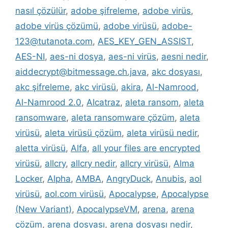
nasıl çözülür
,
adobe şifreleme
,
adobe virüs
,
adobe virüs çözümü
,
adobe virüsü
,
adobe-
123@tutanota.com
,
AES_KEY_GEN_ASSIST
,
AES-NI
,
aes-ni dosya
,
aes-ni virüs
,
aesni nedir
,
aiddecrypt@bitmessage.ch.java
,
akc dosyası
,
akc şifreleme
,
akc virüsü
,
akira
,
Al-Namrood
,
Al-Namrood 2.0
,
Alcatraz
,
aleta ransom
,
aleta
ransomware
,
aleta ransomware çözüm
,
aleta
virüsü
,
aleta virüsü çözüm
,
aleta virüsü nedir
,
aletta virüsü
,
Alfa
,
all your files are encrypted
virüsü
,
allcry
,
allcry nedir
,
allcry virüsü
,
Alma
Locker
,
Alpha
,
AMBA
,
AngryDuck
,
Anubis
,
aol
virüsü
,
aol.com virüsü
,
Apocalypse
,
Apocalypse
(New Variant)
,
ApocalypseVM
,
arena
,
arena
çözüm
,
arena dosyası
,
arena dosyası nedir
,