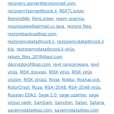
recovery_server@protonmail.com
,
recovery1server@cock.li
,
REKTLocker
,
RemindMe
,
RenLocker
,
resim onarma
,
resoresales@airmail.cc.java
,
restore files
,
restorebackup@qq.com
,
restoremydata@cock.li
,
restoremydata@cock.li
bip
,
restoremydata@cock.li virüs
,
return_files_2019@aol.com
decryptprof@qq.com
,
revil ransomware
,
revil
virüs
,
RISK dosyası
,
RISK virüs
,
RISK virüs
çözüm
,
RISK virüsü
,
Roga
,
Rokku
,
RoshaLock
,
RotorCrypt
,
Roza
,
RSA-2048
,
RSA-2048 virüs
,
Russian EDA2
,
Sage 2.0
,
sage uzantısı
,
sage
virüsü nedir
,
SamSam
,
Sanction
,
Satan
,
Satana
,
savemydata@qq.com
,
savemydata@qq.com