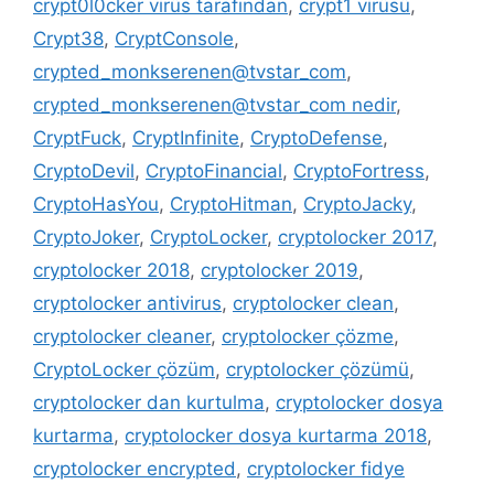
crypt0l0cker virüs tarafından
,
crypt1 virüsü
,
Crypt38
,
CryptConsole
,
crypted_monkserenen@tvstar_com
,
crypted_monkserenen@tvstar_com nedir
,
CryptFuck
,
CryptInfinite
,
CryptoDefense
,
CryptoDevil
,
CryptoFinancial
,
CryptoFortress
,
CryptoHasYou
,
CryptoHitman
,
CryptoJacky
,
CryptoJoker
,
CryptoLocker
,
cryptolocker 2017
,
cryptolocker 2018
,
cryptolocker 2019
,
cryptolocker antivirus
,
cryptolocker clean
,
cryptolocker cleaner
,
cryptolocker çözme
,
CryptoLocker çözüm
,
cryptolocker çözümü
,
cryptolocker dan kurtulma
,
cryptolocker dosya
kurtarma
,
cryptolocker dosya kurtarma 2018
,
cryptolocker encrypted
,
cryptolocker fidye