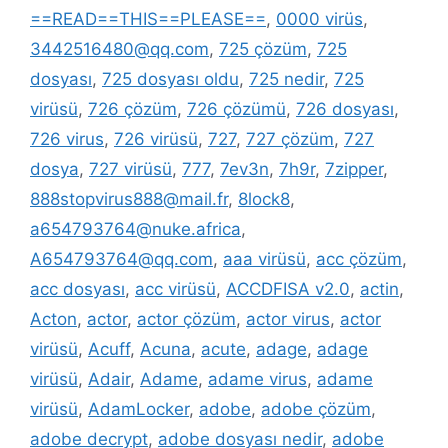
==READ==THIS==PLEASE==
,
0000 virüs
,
3442516480@qq.com
,
725 çözüm
,
725
dosyası
,
725 dosyası oldu
,
725 nedir
,
725
virüsü
,
726 çözüm
,
726 çözümü
,
726 dosyası
,
726 virus
,
726 virüsü
,
727
,
727 çözüm
,
727
dosya
,
727 virüsü
,
777
,
7ev3n
,
7h9r
,
7zipper
,
888stopvirus888@mail.fr
,
8lock8
,
a654793764@nuke.africa
,
A654793764@qq.com
,
aaa virüsü
,
acc çözüm
,
acc dosyası
,
acc virüsü
,
ACCDFISA v2.0
,
actin
,
Acton
,
actor
,
actor çözüm
,
actor virus
,
actor
virüsü
,
Acuff
,
Acuna
,
acute
,
adage
,
adage
virüsü
,
Adair
,
Adame
,
adame virus
,
adame
virüsü
,
AdamLocker
,
adobe
,
adobe çözüm
,
adobe decrypt
,
adobe dosyası nedir
,
adobe