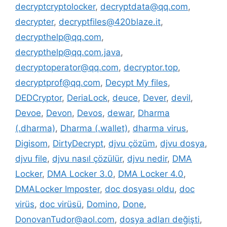
decryptcryptolocker
,
decryptdata@qq.com
,
decrypter
,
decryptfiles@420blaze.it
,
decrypthelp@qq.com
,
decrypthelp@qq.com.java
,
decryptoperator@qq.com
,
decryptor.top
,
decryptprof@qq.com
,
Decypt My files
,
DEDCryptor
,
DeriaLock
,
deuce
,
Dever
,
devil
,
Devoe
,
Devon
,
Devos
,
dewar
,
Dharma
(.dharma)
,
Dharma (.wallet)
,
dharma virus
,
Digisom
,
DirtyDecrypt
,
djvu çözüm
,
djvu dosya
,
djvu file
,
djvu nasıl çözülür
,
djvu nedir
,
DMA
Locker
,
DMA Locker 3.0
,
DMA Locker 4.0
,
DMALocker Imposter
,
doc dosyası oldu
,
doc
virüs
,
doc virüsü
,
Domino
,
Done
,
DonovanTudor@aol.com
,
dosya adları değişti
,