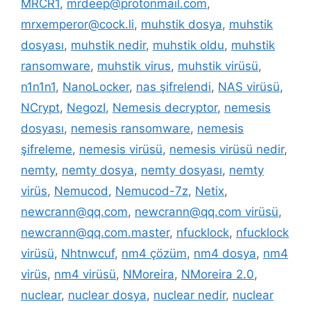
MRCR1
,
mrdeep@protonmail.com
,
mrxemperor@cock.li
,
muhstik dosya
,
muhstik
dosyası
,
muhstik nedir
,
muhstik oldu
,
muhstik
ransomware
,
muhstik virus
,
muhstik virüsü
,
n1n1n1
,
NanoLocker
,
nas şifrelendi
,
NAS virüsü
,
NCrypt
,
NegozI
,
Nemesis decryptor
,
nemesis
dosyası
,
nemesis ransomware
,
nemesis
şifreleme
,
nemesis virüsü
,
nemesis virüsü nedir
,
nemty
,
nemty dosya
,
nemty dosyası
,
nemty
virüs
,
Nemucod
,
Nemucod-7z
,
Netix
,
newcrann@qq.com
,
newcrann@qq.com virüsü
,
newcrann@qq.com.master
,
nfucklock
,
nfucklock
virüsü
,
Nhtnwcuf
,
nm4 çözüm
,
nm4 dosya
,
nm4
virüs
,
nm4 virüsü
,
NMoreira
,
NMoreira 2.0
,
nuclear
,
nuclear dosya
,
nuclear nedir
,
nuclear