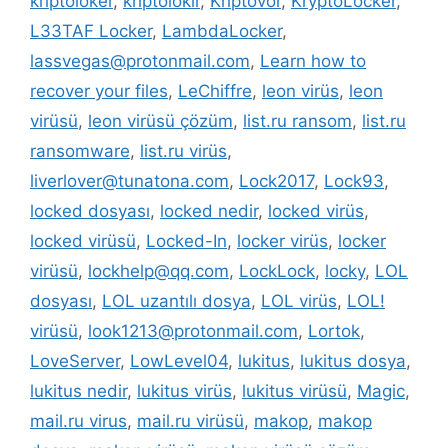
kriptoloker
,
kriptolokır
,
Kriptovor
,
KryptoLocker
,
L33TAF Locker
,
LambdaLocker
,
lassvegas@protonmail.com
,
Learn how to
recover your files
,
LeChiffre
,
leon virüs
,
leon
virüsü
,
leon virüsü çözüm
,
list.ru ransom
,
list.ru
ransomware
,
list.ru virüs
,
liverlover@tunatona.com
,
Lock2017
,
Lock93
,
locked dosyası
,
locked nedir
,
locked virüs
,
locked virüsü
,
Locked-In
,
locker virüs
,
locker
virüsü
,
lockhelp@qq.com
,
LockLock
,
locky
,
LOL
dosyası
,
LOL uzantılı dosya
,
LOL virüs
,
LOL!
virüsü
,
look1213@protonmail.com
,
Lortok
,
LoveServer
,
LowLevel04
,
lukitus
,
lukitus dosya
,
lukitus nedir
,
lukitus virüs
,
lukitus virüsü
,
Magic
,
mail.ru virus
,
mail.ru virüsü
,
makop
,
makop