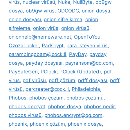
virüs
,
nuclear virüsü
,
Nuke
,
NullByte
,
ob9gw
dosya
,
ob9gw virüs
,
ODCODC
,
onion dosya
,
onion dosyası
,
onion şifre kırma
,
onion
şifreleme
,
onion virüs
,
onion virüsü
,
onionhelp@memeware.net
,
OpenToYou
,
OzozaLocker
,
PadCrypt
,
para isteyen virüs
,
parambingobam@cock.li
,
PayDay
,
payday
dosya
,
payday dosyası
,
payransom@qq.com
,
PaySafeGen
,
PClock
,
PClock (Updated)
,
pdf
virus
,
pdf virüsü
,
pdff çözüm
,
pdff dosyası
,
pdff
virüsü
,
percreater@cock.li
,
Philadelphia
,
Phobos
,
phobos çözüm
,
phobos çözümü
,
phobos decrypt
,
phobos dosya
,
phobos nedir
,
phobos virüsü
,
phobos.encrypt@qq.com
,
phoenix
,
phoenix çözüm
,
phoenix dosya
,