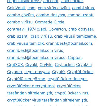
cogonkilsloc1985@aol.com
,
Coin Locker
,
CoinVault
,
com
,
com virüs çözüm
,
combi virus
,
combo çözüm
,
combo dosyası
,
combo uzantı
,
combo virüsü
,
Comrade Circle
,
contreavilli1974@aol
,
Coverton
,
crab dosyası
,
crab uzantı
,
crab virüsü
,
crab virüsü temizleme
,
crab virüsü temizlik
,
crannbest@foxmail.com
,
crannbest@foxmail.com virüs
,
crannbest@foxmail.com virüsü
,
Cripton
,
CrptXXX
,
Cryakl
,
CryFile
,
CryLocker
,
CrypMic
,
Crypren
,
crypt dosyası
,
Crypt0
,
Crypt0L0cker
,
Crypt0l0cker çözme
,
crypt0l0cker decrypt
,
crypt0l0cker decrypt tool
,
crypt0l0cker
tarafından şifrelenmiştir
,
crypt0l0cker virus
,
crypt0l0cker virüs tarafindan şifrelenmiştir
,