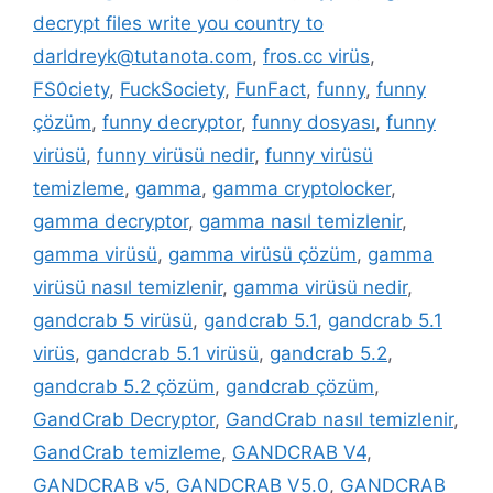
decrypt files write you country to
darldreyk@tutanota.com
,
fros.cc virüs
,
FS0ciety
,
FuckSociety
,
FunFact
,
funny
,
funny
çözüm
,
funny decryptor
,
funny dosyası
,
funny
virüsü
,
funny virüsü nedir
,
funny virüsü
temizleme
,
gamma
,
gamma cryptolocker
,
gamma decryptor
,
gamma nasıl temizlenir
,
gamma virüsü
,
gamma virüsü çözüm
,
gamma
virüsü nasıl temizlenir
,
gamma virüsü nedir
,
gandcrab 5 virüsü
,
gandcrab 5.1
,
gandcrab 5.1
virüs
,
gandcrab 5.1 virüsü
,
gandcrab 5.2
,
gandcrab 5.2 çözüm
,
gandcrab çözüm
,
GandCrab Decryptor
,
GandCrab nasıl temizlenir
,
GandCrab temizleme
,
GANDCRAB V4
,
GANDCRAB v5
,
GANDCRAB V5.0
,
GANDCRAB