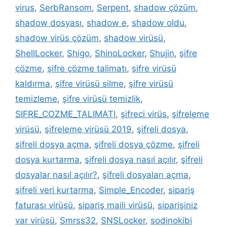
virus
,
SerbRansom
,
Serpent
,
shadow çözüm
,
shadow dosyası
,
shadow e
,
shadow oldu
,
shadow virüs çözüm
,
shadow virüsü
,
ShellLocker
,
Shigo
,
ShinoLocker
,
Shujin
,
şifre
çözme
,
şifre çözme talimatı
,
şifre virüsü
kaldırma
,
şifre virüsü silme
,
şifre virüsü
temizleme
,
şifre virüsü temizlik
,
SIFRE_COZME_TALIMATI
,
şifreci virüs
,
şifreleme
virüsü
,
şifreleme virüsü 2019
,
şifreli dosya
,
şifreli dosya açma
,
şifreli dosya çözme
,
şifreli
dosya kurtarma
,
şifreli dosya nasıl açılır
,
şifreli
dosyalar nasıl açılır?
,
şifreli dosyaları açma
,
şifreli veri kurtarma
,
Simple_Encoder
,
sipariş
faturası virüsü
,
sipariş maili virüsü
,
siparişiniz
var virüsü
,
Smrss32
,
SNSLocker
,
sodinokibi