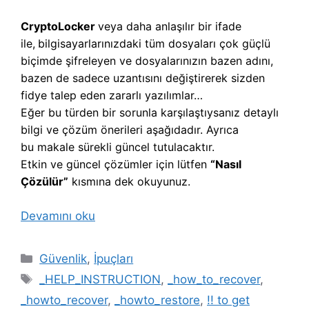
CryptoLocker
veya daha anlaşılır bir ifade
ile,
b
ilgisayarlarınızdaki tüm dosyaları çok güçlü
biçimde şifreleyen ve dosyalarınızın bazen adını,
bazen de sadece uzantısını değiştirerek sizden
fidye talep eden zararlı yazılımlar…
Eğer bu türden bir sorunla karşılaştıysanız detaylı
bilgi ve çözüm önerileri aşağıdadır. Ayrıca
bu makale sürekli güncel tutulacaktır.
Etkin ve güncel çözümler için lütfen
“Nasıl
Çözülür”
kısmına dek okuyunuz.
Devamını oku
Kategoriler
Güvenlik
,
İpuçları
Etiketler
_HELP_INSTRUCTION
,
_how_to_recover
,
_howto_recover
,
_howto_restore
,
!! to get