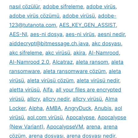
nasıl çözülür
,
adobe şifreleme
,
adobe virüs
,
adobe virüs çözümü
,
adobe virüsü
,
adobe-
123@tutanota.com
,
AES_KEY_GEN_ASSIST
,
AES-NI
,
aes-ni dosya
,
aes-ni virüs
,
aesni nedir
,
aiddecrypt@bitmessage.ch.java
,
akc dosyası
,
akc şifreleme
,
akc virüsü
,
akira
,
Al-Namrood
,
Al-Namrood 2.0
,
Alcatraz
,
aleta ransom
,
aleta
ransomware
,
aleta ransomware çözüm
,
aleta
virüsü
,
aleta virüsü çözüm
,
aleta virüsü nedir
,
aletta virüsü
,
Alfa
,
all your files are encrypted
virüsü
,
allcry
,
allcry nedir
,
allcry virüsü
,
Alma
Locker
,
Alpha
,
AMBA
,
AngryDuck
,
Anubis
,
aol
virüsü
,
aol.com virüsü
,
Apocalypse
,
Apocalypse
(New Variant)
,
ApocalypseVM
,
arena
,
arena
çözüm
,
arena dosyası
,
arena dosyası nedir
,