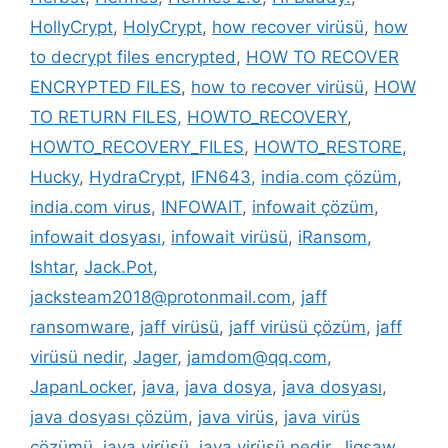
HollyCrypt
,
HolyCrypt
,
how recover virüsü
,
how
to decrypt files encrypted
,
HOW TO RECOVER
ENCRYPTED FILES
,
how to recover virüsü
,
HOW
TO RETURN FILES
,
HOWTO_RECOVERY
,
HOWTO_RECOVERY_FILES
,
HOWTO_RESTORE
,
Hucky
,
HydraCrypt
,
IFN643
,
india.com çözüm
,
india.com virus
,
INFOWAIT
,
infowait çözüm
,
infowait dosyası
,
infowait virüsü
,
iRansom
,
Ishtar
,
Jack.Pot
,
jacksteam2018@protonmail.com
,
jaff
ransomware
,
jaff virüsü
,
jaff virüsü çözüm
,
jaff
virüsü nedir
,
Jager
,
jamdom@qq.com
,
JapanLocker
,
java
,
java dosya
,
java dosyası
,
java dosyası çözüm
,
java virüs
,
java virüs
çözümü
,
java virüsü
,
java virüsü nedir
,
Jigsaw
,