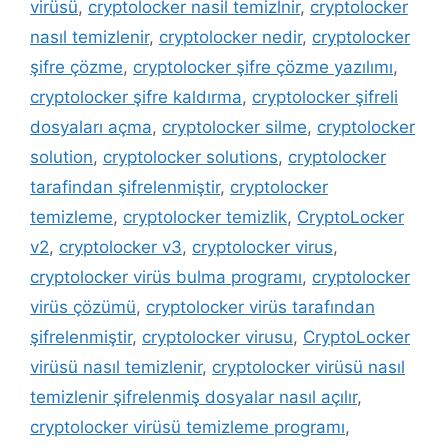
virüsü
,
cryptolocker nasil temizlnir
,
cryptolocker
nasıl temizlenir
,
cryptolocker nedir
,
cryptolocker
şifre çözme
,
cryptolocker şifre çözme yazılımı
,
cryptolocker şifre kaldırma
,
cryptolocker şifreli
dosyaları açma
,
cryptolocker silme
,
cryptolocker
solution
,
cryptolocker solutions
,
cryptolocker
tarafindan şifrelenmiştir
,
cryptolocker
temizleme
,
cryptolocker temizlik
,
CryptoLocker
v2
,
cryptolocker v3
,
cryptolocker virus
,
cryptolocker virüs bulma programı
,
cryptolocker
virüs çözümü
,
cryptolocker virüs tarafından
şifrelenmiştir
,
cryptolocker virusu
,
CryptoLocker
virüsü nasıl temizlenir
,
cryptolocker virüsü nasıl
temizlenir şifrelenmiş dosyalar nasıl açılır
,
cryptolocker virüsü temizleme programı
,