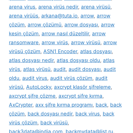
arena virus
,
arena virüs nedir
,
arena virüsü
,
arena virüüs
,
arkana@tuta.io
,
arrow
,
arrow
çözüm
,
arrow çözümü
,
arrow dosyası
,
arrow
kesin çözüm
,
arrow nasıl düzeltilir
,
arrow
ransomware
,
arrow virüs
,
arrow virüsü
,
arrow
virüsü çözüm
,
ASN1 Encoder
,
atlas dosyası
,
atlas dosyası nedir
,
atlas dosyası oldu
,
atlas
virüs
,
atlas virüsü
,
audit
,
audit dosyası
,
audit
oldu
,
audit virus
,
audit virüs çözüm
,
audit
virüsü
,
AutoLocky
,
axcrypt klasör şifreleme
,
axcrypt şifre çözme
,
axcrypt şifre kırma
,
AxCrypter
,
axx şifre kırma programı
,
back
,
back
çözüm
,
back dosyası nedir
,
back virus
,
back
virüs çözüm
,
back virüsü
,
back3data@india.com
,
backmydata@list.ru
,