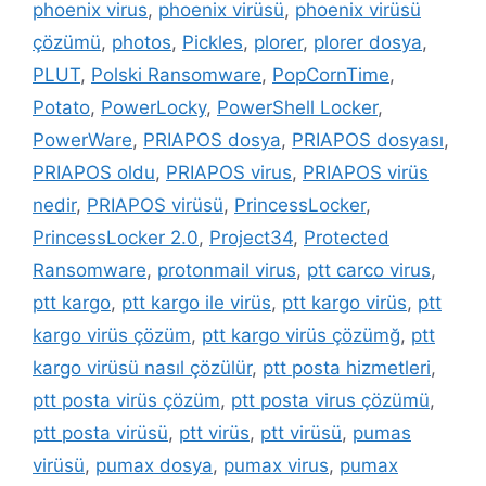
phoenix virus
,
phoenix virüsü
,
phoenix virüsü
çözümü
,
photos
,
Pickles
,
plorer
,
plorer dosya
,
PLUT
,
Polski Ransomware
,
PopCornTime
,
Potato
,
PowerLocky
,
PowerShell Locker
,
PowerWare
,
PRIAPOS dosya
,
PRIAPOS dosyası
,
PRIAPOS oldu
,
PRIAPOS virus
,
PRIAPOS virüs
nedir
,
PRIAPOS virüsü
,
PrincessLocker
,
PrincessLocker 2.0
,
Project34
,
Protected
Ransomware
,
protonmail virus
,
ptt carco virus
,
ptt kargo
,
ptt kargo ile virüs
,
ptt kargo virüs
,
ptt
kargo virüs çözüm
,
ptt kargo virüs çözümğ
,
ptt
kargo virüsü nasıl çözülür
,
ptt posta hizmetleri
,
ptt posta virüs çözüm
,
ptt posta virus çözümü
,
ptt posta virüsü
,
ptt virüs
,
ptt virüsü
,
pumas
virüsü
,
pumax dosya
,
pumax virus
,
pumax