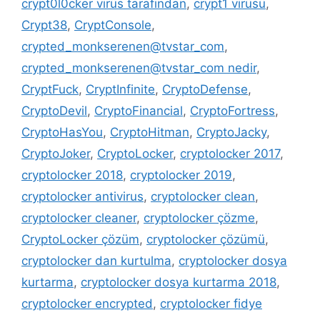
crypt0l0cker virüs tarafından
,
crypt1 virüsü
,
Crypt38
,
CryptConsole
,
crypted_monkserenen@tvstar_com
,
crypted_monkserenen@tvstar_com nedir
,
CryptFuck
,
CryptInfinite
,
CryptoDefense
,
CryptoDevil
,
CryptoFinancial
,
CryptoFortress
,
CryptoHasYou
,
CryptoHitman
,
CryptoJacky
,
CryptoJoker
,
CryptoLocker
,
cryptolocker 2017
,
cryptolocker 2018
,
cryptolocker 2019
,
cryptolocker antivirus
,
cryptolocker clean
,
cryptolocker cleaner
,
cryptolocker çözme
,
CryptoLocker çözüm
,
cryptolocker çözümü
,
cryptolocker dan kurtulma
,
cryptolocker dosya
kurtarma
,
cryptolocker dosya kurtarma 2018
,
cryptolocker encrypted
,
cryptolocker fidye