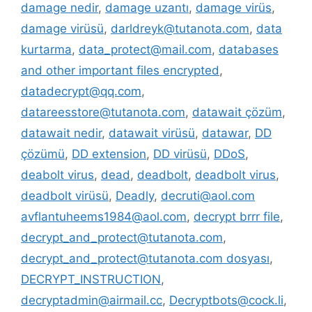
damage nedir
,
damage uzantı
,
damage virüs
,
damage virüsü
,
darldreyk@tutanota.com
,
data
kurtarma
,
data_protect@mail.com
,
databases
and other important files encrypted
,
datadecrypt@qq.com
,
datareesstore@tutanota.com
,
datawait çözüm
,
datawait nedir
,
datawait virüsü
,
datawar
,
DD
çözümü
,
DD extension
,
DD virüsü
,
DDoS
,
deabolt virus
,
dead
,
deadbolt
,
deadbolt virus
,
deadbolt virüsü
,
Deadly
,
decruti@aol.com
avflantuheems1984@aol.com
,
decrypt brrr file
,
decrypt_and_protect@tutanota.com
,
decrypt_and_protect@tutanota.com dosyası
,
DECRYPT_INSTRUCTION
,
decryptadmin@airmail.cc
,
Decryptbots@cock.li
,