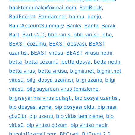
backtonormal@foxmail.com
,
BadBlock
,
BadEncript
,
Bandarchor
,
banhu
,
banjo
,
BankAccountSummary
,
Banks
,
Banta
,
Barak
,
Bart
,
Bart v2.0
,
bbb virüs
,
bbb virüsü
,
bbc
,
BEAST çözümü
,
BEAST dosyası
,
BEAST
uzantısı
,
BEAST virüsü
,
BEAST virüsü nedir
,
betta
,
betta çözümü
,
betta dosya
,
betta nedir
,
betta virus
,
betta virüsü
,
bigmir.net
,
bigmir.net
virüsü
,
bilgi dosya uzantısı
,
bilgi uzantı
,
bilgi
virüsü
,
bilgisayardan virüs temizleme
,
bilgisayarıma virüs bulaştı
,
bip dosya uzantısı
,
bip dosyası açma
,
bip dosyası oldu
,
bip nasıl
çözülür
,
bip uzantı
,
bip virüs temizleme
,
bip
virüsü
,
bip virüsü çözüm
,
bip virüsü nedir
,
bitcoin1foxmail.com
,
BitCrypt
,
BitCrypt 2.0
,