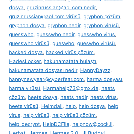
dosya
,
gruzinrussian@aol.com nedir
,
gruzinrussian@aol.com virüsü
,
gryphon çözüm
,
gryphon dosya
,
gryphon nedir
,
gryphon virüsü
,
guesswho
,
guesswho nedir
,
guesswho virus
,
guesswho virüsü
,
gueswho
,
gueswho virüsü
,
hacked dosya
,
hacked virüs çözüm
,
HadesLocker
,
hakunamatata bulaştı
,
hakunamatata dosyası nedir
,
HappyDayzz
,
happynewyear@cyberfear.com
,
harma dosyası
,
harma virüsü
,
Harmahelp73@gmx.de
,
heets
çözüm
,
heets dosya
,
heets nedir
,
heets virüs
,
heets virüsü
,
Heimdall
,
help
,
help dosya
,
help
virus
,
help virüsü
,
help virüsü çözüm
,
help_decrypt
,
HelpDCFile
,
helpnow@cock.li
,
Herbst
,
Hermes
,
Hermes 2.0
,
Hi Buddy!
,