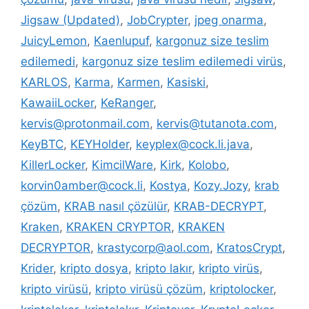
Jigsaw (Updated)
,
JobCrypter
,
jpeg onarma
,
JuicyLemon
,
Kaenlupuf
,
kargonuz size teslim
edilemedi
,
kargonuz size teslim edilemedi virüs
,
KARLOS
,
Karma
,
Karmen
,
Kasiski
,
KawaiiLocker
,
KeRanger
,
kervis@protonmail.com
,
kervis@tutanota.com
,
KeyBTC
,
KEYHolder
,
keyplex@cock.li.java
,
KillerLocker
,
KimcilWare
,
Kirk
,
Kolobo
,
korvin0amber@cock.li
,
Kostya
,
Kozy.Jozy
,
krab
çözüm
,
KRAB nasıl çözülür
,
KRAB-DECRYPT
,
Kraken
,
KRAKEN CRYPTOR
,
KRAKEN
DECRYPTOR
,
krastycorp@aol.com
,
KratosCrypt
,
Krider
,
kripto dosya
,
kripto lakır
,
kripto virüs
,
kripto virüsü
,
kripto virüsü çözüm
,
kriptolocker
,