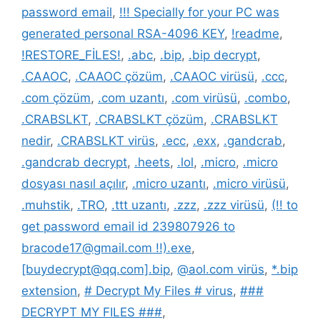
password email
,
!!! Specially for your PC was
generated personal RSA-4096 KEY
,
!readme
,
!RESTORE_FİLES!
,
.abc
,
.bip
,
.bip decrypt
,
.CAAOC
,
.CAAOC çözüm
,
.CAAOC virüsü
,
.ccc
,
.com çözüm
,
.com uzantı
,
.com virüsü
,
.combo
,
.CRABSLKT
,
.CRABSLKT çözüm
,
.CRABSLKT
nedir
,
.CRABSLKT virüs
,
.ecc
,
.exx
,
.gandcrab
,
.gandcrab decrypt
,
.heets
,
.lol
,
.micro
,
.micro
dosyası nasıl açılır
,
.micro uzantı
,
.micro virüsü
,
.muhstik
,
.TRO
,
.ttt uzantı
,
.zzz
,
.zzz virüsü
,
(!! to
get password email id 239807926 to
bracode17@gmail.com !!).exe
,
[buydecrypt@qq.com].bip
,
@aol.com virüs
,
*.bip
extension
,
# Decrypt My Files # virus
,
###
DECRYPT MY FILES ###
,