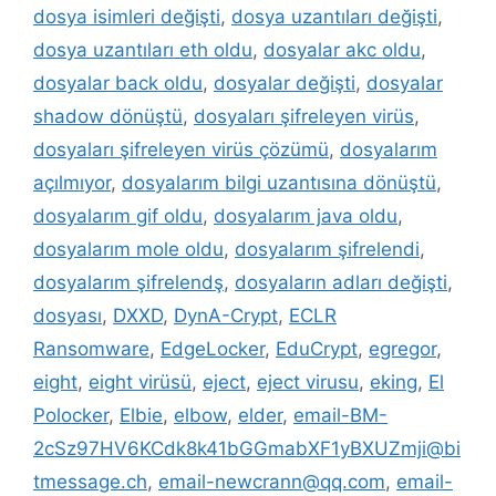
dosya isimleri değişti
,
dosya uzantıları değişti
,
dosya uzantıları eth oldu
,
dosyalar akc oldu
,
dosyalar back oldu
,
dosyalar değişti
,
dosyalar
shadow dönüştü
,
dosyaları şifreleyen virüs
,
dosyaları şifreleyen virüs çözümü
,
dosyalarım
açılmıyor
,
dosyalarım bilgi uzantısına dönüştü
,
dosyalarım gif oldu
,
dosyalarım java oldu
,
dosyalarım mole oldu
,
dosyalarım şifrelendi
,
dosyalarım şifrelendş
,
dosyaların adları değişti
,
dosyası
,
DXXD
,
DynA-Crypt
,
ECLR
Ransomware
,
EdgeLocker
,
EduCrypt
,
egregor
,
eight
,
eight virüsü
,
eject
,
eject virusu
,
eking
,
El
Polocker
,
Elbie
,
elbow
,
elder
,
email-BM-
2cSz97HV6KCdk8k41bGGmabXF1yBXUZmji@bi
tmessage.ch
,
email-newcrann@qq.com
,
email-