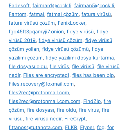
Fadesoft
,
fairman1@cock.li
,
fairman5@cock.li
,
Fantom
,
fatmal
,
fatmal çözüm
,
fatura virüsü
,
fatura virüsü çözüm
,
FenixLocker
,
fgb45ft3pqamyji7.onion
,
fidye virüsü
,
fidye
virüsü 2019
,
fidye virüsü çözüm
,
fidye virüsü
çözüm yolları
,
fidye virüsü çözümü
,
fidye
yazılımı çözüm
,
fidye yazılımı dosya kurtarma
,
file dosyası oldu
,
file virüs
,
file virüsü
,
file virüsü
nedir
,
Files are encrypted!
,
files has been bip
,
Files.recovery@foxmail.com
,
files2rec@protonmail.com
,
files2rec@protonmail.com.com
,
FindZip
,
fire
çözüm
,
fire dosyası
,
fire oldu
,
fire virus
,
fire
virüsü
,
fire virüsü nedir
,
FireCrypt
,
fittanos@tutanota.com
,
FLKR
,
Flyper
,
fog
,
for