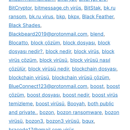
BitCryptor
,
bitmessage.ch virüs
,
BitStak
,
bk.ru
ransom
,
bk.ru virus
,
bkp
,
bkpx
,
Black Feather
,
Black Shades
,
Blackbeard2019@protonmail.com
,
blend
,
Blocatto
,
block çözüm
,
block dosyası
,
block
dosyası nedir?
,
block nedir
,
block virüs
,
block
virüs çözüm
,
block virüsü
,
block virüsü nasıl
çözülür
,
block virüsü nedir
,
blockchain dosyası
,
blockchain virüsü
,
blockchain virüsü çözüm
,
BlueConnect123@protonmail.com
,
boost
,
boost
çözüm
,
boost dosyası
,
boost nedir
,
boost virüs
temizleme
,
boost virüsü
,
Booyah
,
both public
and private.
,
bozon
,
bozon ransomware
,
bozon
virüsü
,
bozon3
,
bozon3 virüsü
,
bqux
,
bracode17@gmail.com virüs
,