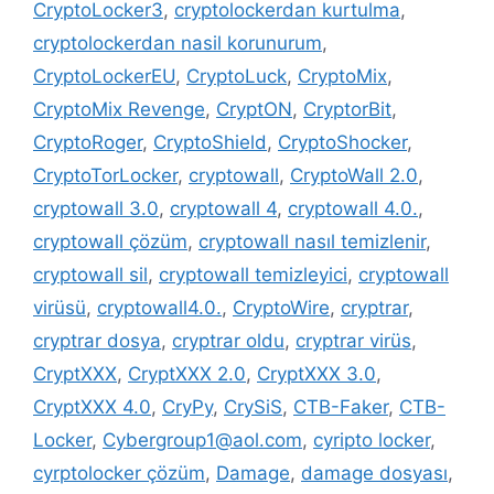
CryptoLocker3
,
cryptolockerdan kurtulma
,
cryptolockerdan nasil korunurum
,
CryptoLockerEU
,
CryptoLuck
,
CryptoMix
,
CryptoMix Revenge
,
CryptON
,
CryptorBit
,
CryptoRoger
,
CryptoShield
,
CryptoShocker
,
CryptoTorLocker
,
cryptowall
,
CryptoWall 2.0
,
cryptowall 3.0
,
cryptowall 4
,
cryptowall 4.0.
,
cryptowall çözüm
,
cryptowall nasıl temizlenir
,
cryptowall sil
,
cryptowall temizleyici
,
cryptowall
virüsü
,
cryptowall4.0.
,
CryptoWire
,
cryptrar
,
cryptrar dosya
,
cryptrar oldu
,
cryptrar virüs
,
CryptXXX
,
CryptXXX 2.0
,
CryptXXX 3.0
,
CryptXXX 4.0
,
CryPy
,
CrySiS
,
CTB-Faker
,
CTB-
Locker
,
Cybergroup1@aol.com
,
cyripto locker
,
cyrptolocker çözüm
,
Damage
,
damage dosyası
,