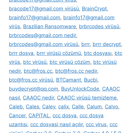
bracode17@gmail.com virüsü
,
BrainCrypt
,
brainfo17@gmail.com
,
brainfo17@gmail.com
virüs
,
Brazilian Ransomware
,
brbrcodes virüsü
,
brbrcodes@gmail.com nedir
,
brbrcodes@gmail.com virüsü
,
brrr
,
brrr decrypt
,
brrr dosya
,
brrr virüsü çözümü
,
btc dosyası
,
btc
virüs
,
btc virüsü
,
btc virüsü çözüm
,
btc virüsü
nedir
,
btc@fros.cc
,
btc@fros.cc nedir
,
btc@fros.cc virüsü
,
BTCamant
,
Bucbi
,
buydecrypt@qq.com
,
BuyUnlockCode
,
CAAOC
nasıl
,
CAAOC nedir
,
CAAOC virüsü temizleme
,
Caleb
,
Cales
,
Caley
,
calix
,
Calle
,
Calum
,
Calvo
,
Cancer
,
CAPITAL
,
ccc dosya
,
ccc dosya
uzantısı
,
ccc dosyasi nasıl açılır
,
ccc virus
,
ccc