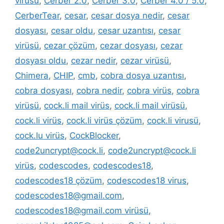
virüsü
,
Cerber 2.0
,
Cerber 3.0
,
Cerber 4.0 / 5.0
,
CerberTear
,
cesar
,
cesar dosya nedir
,
cesar
dosyası
,
cesar oldu
,
cesar uzantısı
,
cesar
virüsü
,
cezar çözüm
,
cezar dosyası
,
cezar
dosyası oldu
,
cezar nedir
,
cezar virüsü
,
Chimera
,
CHIP
,
cmb
,
cobra dosya uzantısı
,
cobra dosyası
,
cobra nedir
,
cobra virüs
,
cobra
virüsü
,
cock.li mail virüs
,
cock.li mail virüsü
,
cock.li virüs
,
cock.li virüs çözüm
,
cock.li virusü
,
cock.lu virüs
,
CockBlocker
,
code2uncrypt@cock.li
,
code2uncrypt@cock.li
virüs
,
codescodes
,
codescodes18
,
codescodes18 çözüm
,
codescodes18 virus
,
codescodes18@gmail.com
,
codescodes18@gmail.com virüsü
,