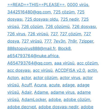
==READ==THIS==PLEASE==
,
0000 virüs
,
3442516480@qq.com
,
725 çözüm
,
725
dosyası
,
725 dosyası oldu
,
725 nedir
,
725
virüsü
,
726 çözüm
,
726 çözümü
,
726 dosyası
,
726 virus
,
726 virüsü
,
727
,
727 çözüm
,
727
dosya
,
727 virüsü
,
777
,
7ev3n
,
7h9r
,
7zipper
,
888stopvirus888@mail.fr
,
8lock8
,
a654793764@nuke.africa
,
A654793764@qq.com
,
aaa virüsü
,
acc çözüm
,
acc dosyası
,
acc virüsü
,
ACCDFISA v2.0
,
actin
,
Acton
,
actor
,
actor çözüm
,
actor virus
,
actor
virüsü
,
Acuff
,
Acuna
,
acute
,
adage
,
adage
virüsü
,
Adair
,
Adame
,
adame virus
,
adame
virüsü
,
AdamLocker
,
adobe
,
adobe çözüm
,
adobe decrypt
,
adobe dosyası nedir
,
adobe