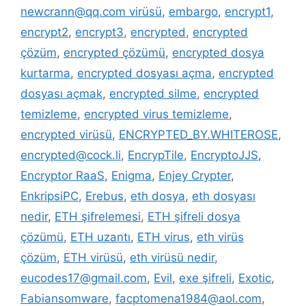
newcrann@qq.com virüsü
,
embargo
,
encrypt1
,
encrypt2
,
encrypt3
,
encrypted
,
encrypted
çözüm
,
encrypted çözümü
,
encrypted dosya
kurtarma
,
encrypted dosyası açma
,
encrypted
dosyası açmak
,
encrypted silme
,
encrypted
temizleme
,
encrypted virus temizleme
,
encrypted virüsü
,
ENCRYPTED_BY.WHITEROSE
,
encrypted@cock.li
,
EncrypTile
,
EncryptoJJS
,
Encryptor RaaS
,
Enigma
,
Enjey Crypter
,
EnkripsiPC
,
Erebus
,
eth dosya
,
eth dosyası
nedir
,
ETH şifrelemesi
,
ETH şifreli dosya
çözümü
,
ETH uzantı
,
ETH virus
,
eth virüs
çözüm
,
ETH virüsü
,
eth virüsü nedir
,
eucodes17@gmail.com
,
Evil
,
exe şifreli
,
Exotic
,
Fabiansomware
,
facptomena1984@aol.com
,