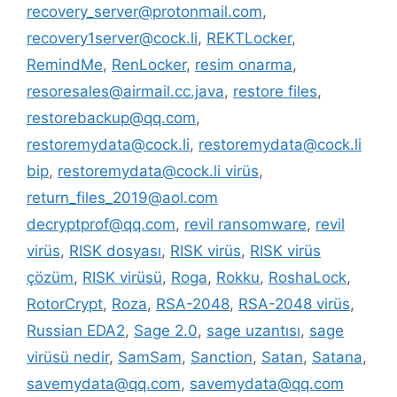
recovery_server@protonmail.com
,
recovery1server@cock.li
,
REKTLocker
,
RemindMe
,
RenLocker
,
resim onarma
,
resoresales@airmail.cc.java
,
restore files
,
restorebackup@qq.com
,
restoremydata@cock.li
,
restoremydata@cock.li
bip
,
restoremydata@cock.li virüs
,
return_files_2019@aol.com
decryptprof@qq.com
,
revil ransomware
,
revil
virüs
,
RISK dosyası
,
RISK virüs
,
RISK virüs
çözüm
,
RISK virüsü
,
Roga
,
Rokku
,
RoshaLock
,
RotorCrypt
,
Roza
,
RSA-2048
,
RSA-2048 virüs
,
Russian EDA2
,
Sage 2.0
,
sage uzantısı
,
sage
virüsü nedir
,
SamSam
,
Sanction
,
Satan
,
Satana
,
savemydata@qq.com
,
savemydata@qq.com