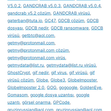
V5.0.2
,
GANDCRAB v5.0.3
,
GANDCRAB v5.0.4
,
gandcrab v5.2 çözüm
,
GANDCRAB virüsü
,
gaterban@tuta.io
,
GC47
,
GDCB çözüm
,
GDCB
dosyası
,
GDCB nedir
,
GDCB ransomware
,
GDCB
virüsü
,
getbtc@aol.com
,
getmy@protonmail.com
,
getmy@protonmail.com çözüm
,
getmy@protonmail.com virüs
,
getmydata@list.ru
,
getmydata@list.ru virüsü
,
GhostCrypt
,
gif nedir
,
gif virus
,
gif virüsü
,
gif
virüsü çözüm
,
Globe
,
Globe3
,
GlobeImposter
,
GlobeImposter 2.0
,
GOG
,
gogoogle
,
GoldenEye
,
Gomasom
,
google dosya uzantısı
,
google
uzantı
,
görsel onarma
,
GPCode
,
gruzinrussian@aol.com
,
gruzinrussian@aol.com