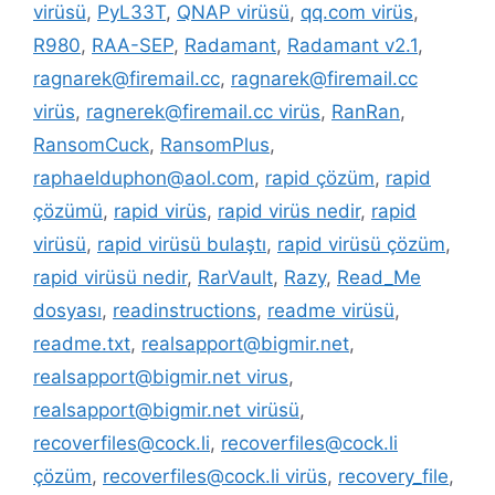
virüsü
,
PyL33T
,
QNAP virüsü
,
qq.com virüs
,
R980
,
RAA-SEP
,
Radamant
,
Radamant v2.1
,
ragnarek@firemail.cc
,
ragnarek@firemail.cc
virüs
,
ragnerek@firemail.cc virüs
,
RanRan
,
RansomCuck
,
RansomPlus
,
raphaelduphon@aol.com
,
rapid çözüm
,
rapid
çözümü
,
rapid virüs
,
rapid virüs nedir
,
rapid
virüsü
,
rapid virüsü bulaştı
,
rapid virüsü çözüm
,
rapid virüsü nedir
,
RarVault
,
Razy
,
Read_Me
dosyası
,
readinstructions
,
readme virüsü
,
readme.txt
,
realsapport@bigmir.net
,
realsapport@bigmir.net virus
,
realsapport@bigmir.net virüsü
,
recoverfiles@cock.li
,
recoverfiles@cock.li
çözüm
,
recoverfiles@cock.li virüs
,
recovery_file
,