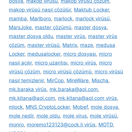
dosya
,
makop virüsü
,
makop virüsü çözüm
,
makop virüsü nasıl çözülür
,
Maktub Locker
,
mamba
,
Marlboro
,
marlock
,
marlock virüsü
,
MarsJoke
,
master çözümü
,
master dosya
,
master dosya oldu
,
master virüs
,
master virüs
çözüm
,
master virüsü
,
Matrix
,
maze
,
medusa
Locker
,
medusalocker
,
micro dosyası
,
micro
nasıl açılır
,
micro uzantısı
,
micro virüs
,
micro
virüsü çözüm
,
micro virüsü çözümü
,
micro virüsü
nasıl temizlenir
,
MirCop
,
MireWare
,
Mischa
,
mk.baraka virüs
,
mk.baraka@aol.com
,
mk.kitana@aol.com
,
mk.kitana@aol.com virüs
,
mlock
,
MNS CryptoLocker
,
Mobef
,
mole dosya
,
mole nedir
,
mole oldu
,
mole virus
,
mole virüsü
,
monro
,
moremo123123@cock.li virüs
,
MOTD
,