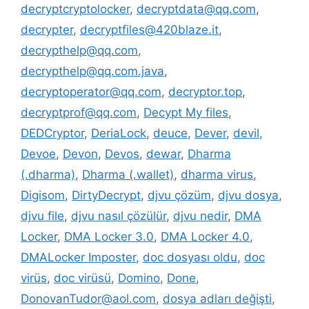
decryptcryptolocker
,
decryptdata@qq.com
,
decrypter
,
decryptfiles@420blaze.it
,
decrypthelp@qq.com
,
decrypthelp@qq.com.java
,
decryptoperator@qq.com
,
decryptor.top
,
decryptprof@qq.com
,
Decypt My files
,
DEDCryptor
,
DeriaLock
,
deuce
,
Dever
,
devil
,
Devoe
,
Devon
,
Devos
,
dewar
,
Dharma
(.dharma)
,
Dharma (.wallet)
,
dharma virus
,
Digisom
,
DirtyDecrypt
,
djvu çözüm
,
djvu dosya
,
djvu file
,
djvu nasıl çözülür
,
djvu nedir
,
DMA
Locker
,
DMA Locker 3.0
,
DMA Locker 4.0
,
DMALocker Imposter
,
doc dosyası oldu
,
doc
virüs
,
doc virüsü
,
Domino
,
Done
,
DonovanTudor@aol.com
,
dosya adları değişti
,