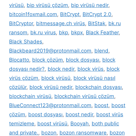
virüsü
,
bip virüsü çözüm
,
bip virüsü nedir
,
bitcoin1foxmail.com
,
BitCrypt
,
BitCrypt 2.0
,
BitCryptor
,
bitmessage.ch virüs
,
BitStak
,
bk.ru
ransom
,
bk.ru virus
,
bkp
,
bkpx
,
Black Feather
,
Black Shades
,
Blackbeard2019@protonmail.com
,
blend
,
Blocatto
,
block çözüm
,
block dosyası
,
block
dosyası nedir?
,
block nedir
,
block virüs
,
block
virüs çözüm
,
block virüsü
,
block virüsü nasıl
çözülür
,
block virüsü nedir
,
blockchain dosyası
,
blockchain virüsü
,
blockchain virüsü çözüm
,
BlueConnect123@protonmail.com
,
boost
,
boost
çözüm
,
boost dosyası
,
boost nedir
,
boost virüs
temizleme
,
boost virüsü
,
Booyah
,
both public
and private.
,
bozon
,
bozon ransomware
,
bozon