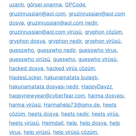
uzantı
,
görsel onarma
,
GPCode
,
gruzinrussian@aol.com
,
gruzinrussian@aol.com
dosya
,
gruzinrussian@aol.com nedir
,
gruzinrussian@aol.com virüsü
,
gryphon çözüm
,
gryphon dosya
,
gryphon nedir
,
gryphon virüsü
,
guesswho
,
guesswho nedir
,
guesswho virus
,
guesswho virüsü
,
gueswho
,
gueswho virüsü
,
hacked dosya
,
hacked virüs çözüm
,
HadesLocker
,
hakunamatata bulaştı
,
hakunamatata dosyası nedir
,
HappyDayzz
,
happynewyear@cyberfear.com
,
harma dosyası
,
harma virüsü
,
Harmahelp73@gmx.de
,
heets
çözüm
,
heets dosya
,
heets nedir
,
heets virüs
,
heets virüsü
,
Heimdall
,
help
,
help dosya
,
help
virus
,
help virüsü
,
help virüsü çözüm
,