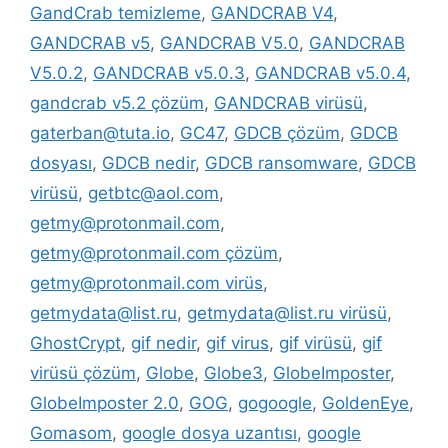
GandCrab temizleme
,
GANDCRAB V4
,
GANDCRAB v5
,
GANDCRAB V5.0
,
GANDCRAB
V5.0.2
,
GANDCRAB v5.0.3
,
GANDCRAB v5.0.4
,
gandcrab v5.2 çözüm
,
GANDCRAB virüsü
,
gaterban@tuta.io
,
GC47
,
GDCB çözüm
,
GDCB
dosyası
,
GDCB nedir
,
GDCB ransomware
,
GDCB
virüsü
,
getbtc@aol.com
,
getmy@protonmail.com
,
getmy@protonmail.com çözüm
,
getmy@protonmail.com virüs
,
getmydata@list.ru
,
getmydata@list.ru virüsü
,
GhostCrypt
,
gif nedir
,
gif virus
,
gif virüsü
,
gif
virüsü çözüm
,
Globe
,
Globe3
,
GlobeImposter
,
GlobeImposter 2.0
,
GOG
,
gogoogle
,
GoldenEye
,
Gomasom
,
google dosya uzantısı
,
google