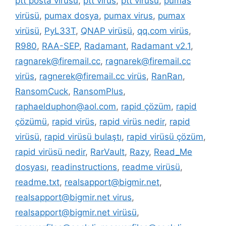
ptt posta virüsü
,
ptt virüs
,
ptt virüsü
,
pumas
virüsü
,
pumax dosya
,
pumax virus
,
pumax
virüsü
,
PyL33T
,
QNAP virüsü
,
qq.com virüs
,
R980
,
RAA-SEP
,
Radamant
,
Radamant v2.1
,
ragnarek@firemail.cc
,
ragnarek@firemail.cc
virüs
,
ragnerek@firemail.cc virüs
,
RanRan
,
RansomCuck
,
RansomPlus
,
raphaelduphon@aol.com
,
rapid çözüm
,
rapid
çözümü
,
rapid virüs
,
rapid virüs nedir
,
rapid
virüsü
,
rapid virüsü bulaştı
,
rapid virüsü çözüm
,
rapid virüsü nedir
,
RarVault
,
Razy
,
Read_Me
dosyası
,
readinstructions
,
readme virüsü
,
readme.txt
,
realsapport@bigmir.net
,
realsapport@bigmir.net virus
,
realsapport@bigmir.net virüsü
,