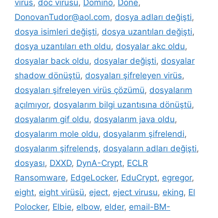
virüs
,
doc virüsü
,
Domino
,
Done
,
DonovanTudor@aol.com
,
dosya adları değişti
,
dosya isimleri değişti
,
dosya uzantıları değişti
,
dosya uzantıları eth oldu
,
dosyalar akc oldu
,
dosyalar back oldu
,
dosyalar değişti
,
dosyalar
shadow dönüştü
,
dosyaları şifreleyen virüs
,
dosyaları şifreleyen virüs çözümü
,
dosyalarım
açılmıyor
,
dosyalarım bilgi uzantısına dönüştü
,
dosyalarım gif oldu
,
dosyalarım java oldu
,
dosyalarım mole oldu
,
dosyalarım şifrelendi
,
dosyalarım şifrelendş
,
dosyaların adları değişti
,
dosyası
,
DXXD
,
DynA-Crypt
,
ECLR
Ransomware
,
EdgeLocker
,
EduCrypt
,
egregor
,
eight
,
eight virüsü
,
eject
,
eject virusu
,
eking
,
El
Polocker
,
Elbie
,
elbow
,
elder
,
email-BM-