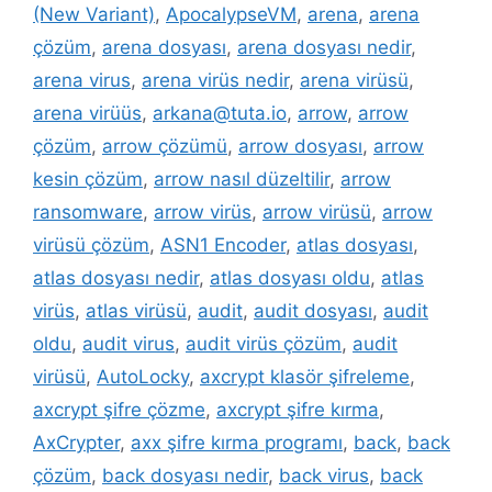
(New Variant)
,
ApocalypseVM
,
arena
,
arena
çözüm
,
arena dosyası
,
arena dosyası nedir
,
arena virus
,
arena virüs nedir
,
arena virüsü
,
arena virüüs
,
arkana@tuta.io
,
arrow
,
arrow
çözüm
,
arrow çözümü
,
arrow dosyası
,
arrow
kesin çözüm
,
arrow nasıl düzeltilir
,
arrow
ransomware
,
arrow virüs
,
arrow virüsü
,
arrow
virüsü çözüm
,
ASN1 Encoder
,
atlas dosyası
,
atlas dosyası nedir
,
atlas dosyası oldu
,
atlas
virüs
,
atlas virüsü
,
audit
,
audit dosyası
,
audit
oldu
,
audit virus
,
audit virüs çözüm
,
audit
virüsü
,
AutoLocky
,
axcrypt klasör şifreleme
,
axcrypt şifre çözme
,
axcrypt şifre kırma
,
AxCrypter
,
axx şifre kırma programı
,
back
,
back
çözüm
,
back dosyası nedir
,
back virus
,
back