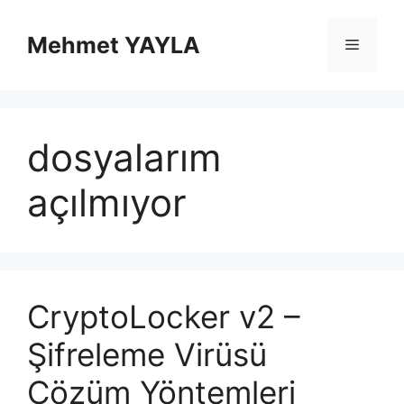
İçeriğe
atla
Mehmet YAYLA
Menü
dosyalarım
açılmıyor
CryptoLocker v2 –
Şifreleme Virüsü
Çözüm Yöntemleri