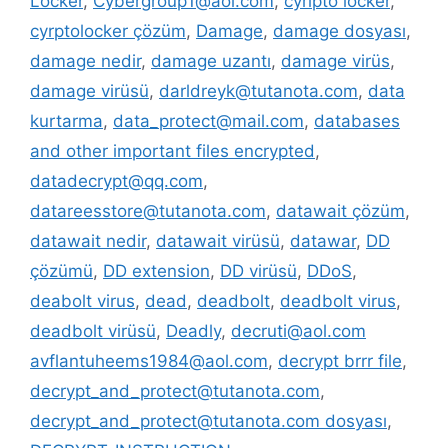
Locker
,
Cybergroup1@aol.com
,
cyripto locker
,
cyrptolocker çözüm
,
Damage
,
damage dosyası
,
damage nedir
,
damage uzantı
,
damage virüs
,
damage virüsü
,
darldreyk@tutanota.com
,
data
kurtarma
,
data_protect@mail.com
,
databases
and other important files encrypted
,
datadecrypt@qq.com
,
datareesstore@tutanota.com
,
datawait çözüm
,
datawait nedir
,
datawait virüsü
,
datawar
,
DD
çözümü
,
DD extension
,
DD virüsü
,
DDoS
,
deabolt virus
,
dead
,
deadbolt
,
deadbolt virus
,
deadbolt virüsü
,
Deadly
,
decruti@aol.com
avflantuheems1984@aol.com
,
decrypt brrr file
,
decrypt_and_protect@tutanota.com
,
decrypt_and_protect@tutanota.com dosyası
,