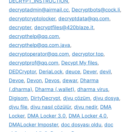
DECRYPT_INSTRUCTION
,
decryptadmin@airmail.cc
,
Decryptbots@cock.li
,
decryptcryptolocker
,
decryptdata@qq.com
,
decrypter
,
decryptfiles@420blaze.it
,
decrypthelp@qq.com
,
decrypthelp@qq.com.java
,
decryptoperator@qq.com
,
decryptor.top
,
decryptprof@qq.com
,
Decypt My files
,
DEDCryptor
,
DeriaLock
,
deuce
,
Dever
,
devil
,
Devoe
,
Devon
,
Devos
,
dewar
,
Dharma
(.dharma)
,
Dharma (.wallet)
,
dharma virus
,
Digisom
,
DirtyDecrypt
,
djvu çözüm
,
djvu dosya
,
djvu file
,
djvu nasıl çözülür
,
djvu nedir
,
DMA
Locker
,
DMA Locker 3.0
,
DMA Locker 4.0
,
DMALocker Imposter
,
doc dosyası oldu
,
doc