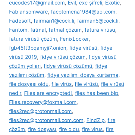
eucodes17@gmail.com
,
Evil
,
exe şifreli
,
Exotic
,
Fabiansomware
,
facptomena1984@aol.com
,
Fadesoft
,
fairman1@cock.li
,
fairman5@cock.li
,
Fantom
,
fatmal
,
fatmal çözüm
,
fatura virüsü
,
fatura virüsü çözüm
,
FenixLocker
,
fgb45ft3pqamyji7.onion
,
fidye virüsü
,
fidye
virüsü 2019
,
fidye virüsü çözüm
,
fidye virüsü
çözüm yolları
,
fidye virüsü çözümü
,
fidye
yazılımı çözüm
,
fidye yazılımı dosya kurtarma
,
file dosyası oldu
,
file virüs
,
file virüsü
,
file virüsü
nedir
,
Files are encrypted!
,
files has been bip
,
Files.recovery@foxmail.com
,
files2rec@protonmail.com
,
files2rec@protonmail.com.com
,
FindZip
,
fire
çözüm
,
fire dosyası
,
fire oldu
,
fire virus
,
fire