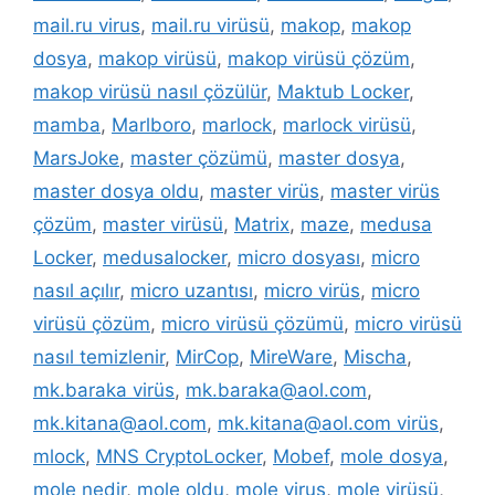
mail.ru virus
,
mail.ru virüsü
,
makop
,
makop
dosya
,
makop virüsü
,
makop virüsü çözüm
,
makop virüsü nasıl çözülür
,
Maktub Locker
,
mamba
,
Marlboro
,
marlock
,
marlock virüsü
,
MarsJoke
,
master çözümü
,
master dosya
,
master dosya oldu
,
master virüs
,
master virüs
çözüm
,
master virüsü
,
Matrix
,
maze
,
medusa
Locker
,
medusalocker
,
micro dosyası
,
micro
nasıl açılır
,
micro uzantısı
,
micro virüs
,
micro
virüsü çözüm
,
micro virüsü çözümü
,
micro virüsü
nasıl temizlenir
,
MirCop
,
MireWare
,
Mischa
,
mk.baraka virüs
,
mk.baraka@aol.com
,
mk.kitana@aol.com
,
mk.kitana@aol.com virüs
,
mlock
,
MNS CryptoLocker
,
Mobef
,
mole dosya
,
mole nedir
,
mole oldu
,
mole virus
,
mole virüsü
,