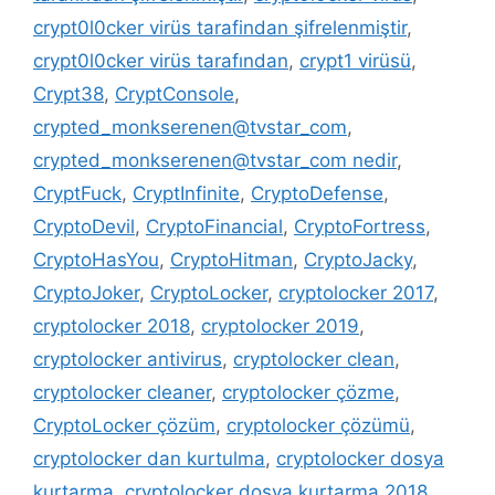
crypt0l0cker virüs tarafindan şifrelenmiştir
,
crypt0l0cker virüs tarafından
,
crypt1 virüsü
,
Crypt38
,
CryptConsole
,
crypted_monkserenen@tvstar_com
,
crypted_monkserenen@tvstar_com nedir
,
CryptFuck
,
CryptInfinite
,
CryptoDefense
,
CryptoDevil
,
CryptoFinancial
,
CryptoFortress
,
CryptoHasYou
,
CryptoHitman
,
CryptoJacky
,
CryptoJoker
,
CryptoLocker
,
cryptolocker 2017
,
cryptolocker 2018
,
cryptolocker 2019
,
cryptolocker antivirus
,
cryptolocker clean
,
cryptolocker cleaner
,
cryptolocker çözme
,
CryptoLocker çözüm
,
cryptolocker çözümü
,
cryptolocker dan kurtulma
,
cryptolocker dosya
kurtarma
,
cryptolocker dosya kurtarma 2018
,