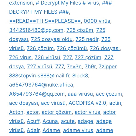
extension
,
# Decrypt My Files # virus
,
###
DECRYPT MY FILES ###
,
==READ==THIS==PLEASE==
,
0000 virüs
,
3442516480@qq.com
,
725 çözüm
,
725
dosyası
,
725 dosyası oldu
,
725 nedir
,
725
virüsü
,
726 çözüm
,
726 çözümü
,
726 dosyası
,
726 virus
,
726 virüsü
,
727
,
727 çözüm
,
727
dosya
,
727 virüsü
,
777
,
7ev3n
,
7h9r
,
7zipper
,
888stopvirus888@mail.fr
,
8lock8
,
a654793764@nuke.africa
,
A654793764@qq.com
,
aaa virüsü
,
acc çözüm
,
acc dosyası
,
acc virüsü
,
ACCDFISA v2.0
,
actin
,
Acton
,
actor
,
actor çözüm
,
actor virus
,
actor
virüsü
,
Acuff
,
Acuna
,
acute
,
adage
,
adage
virüsü
,
Adair
,
Adame
,
adame virus
,
adame