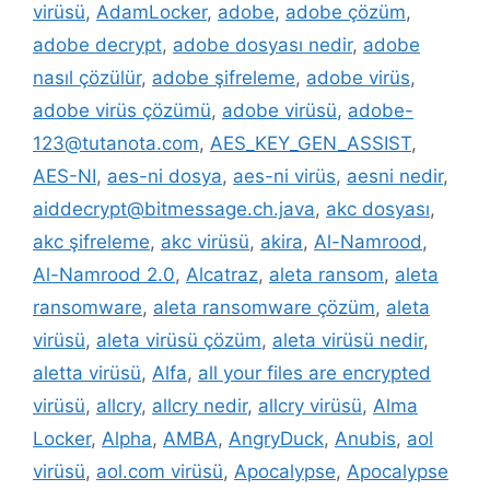
virüsü
,
AdamLocker
,
adobe
,
adobe çözüm
,
adobe decrypt
,
adobe dosyası nedir
,
adobe
nasıl çözülür
,
adobe şifreleme
,
adobe virüs
,
adobe virüs çözümü
,
adobe virüsü
,
adobe-
123@tutanota.com
,
AES_KEY_GEN_ASSIST
,
AES-NI
,
aes-ni dosya
,
aes-ni virüs
,
aesni nedir
,
aiddecrypt@bitmessage.ch.java
,
akc dosyası
,
akc şifreleme
,
akc virüsü
,
akira
,
Al-Namrood
,
Al-Namrood 2.0
,
Alcatraz
,
aleta ransom
,
aleta
ransomware
,
aleta ransomware çözüm
,
aleta
virüsü
,
aleta virüsü çözüm
,
aleta virüsü nedir
,
aletta virüsü
,
Alfa
,
all your files are encrypted
virüsü
,
allcry
,
allcry nedir
,
allcry virüsü
,
Alma
Locker
,
Alpha
,
AMBA
,
AngryDuck
,
Anubis
,
aol
virüsü
,
aol.com virüsü
,
Apocalypse
,
Apocalypse