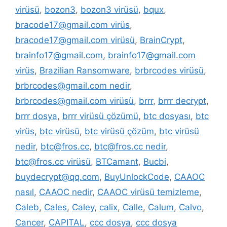
virüsü
,
bozon3
,
bozon3 virüsü
,
bqux
,
bracode17@gmail.com virüs
,
bracode17@gmail.com virüsü
,
BrainCrypt
,
brainfo17@gmail.com
,
brainfo17@gmail.com
virüs
,
Brazilian Ransomware
,
brbrcodes virüsü
,
brbrcodes@gmail.com nedir
,
brbrcodes@gmail.com virüsü
,
brrr
,
brrr decrypt
,
brrr dosya
,
brrr virüsü çözümü
,
btc dosyası
,
btc
virüs
,
btc virüsü
,
btc virüsü çözüm
,
btc virüsü
nedir
,
btc@fros.cc
,
btc@fros.cc nedir
,
btc@fros.cc virüsü
,
BTCamant
,
Bucbi
,
buydecrypt@qq.com
,
BuyUnlockCode
,
CAAOC
nasıl
,
CAAOC nedir
,
CAAOC virüsü temizleme
,
Caleb
,
Cales
,
Caley
,
calix
,
Calle
,
Calum
,
Calvo
,
Cancer
,
CAPITAL
,
ccc dosya
,
ccc dosya