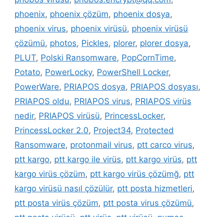
phoenix
,
phoenix çözüm
,
phoenix dosya
,
phoenix virus
,
phoenix virüsü
,
phoenix virüsü
çözümü
,
photos
,
Pickles
,
plorer
,
plorer dosya
,
PLUT
,
Polski Ransomware
,
PopCornTime
,
Potato
,
PowerLocky
,
PowerShell Locker
,
PowerWare
,
PRIAPOS dosya
,
PRIAPOS dosyası
,
PRIAPOS oldu
,
PRIAPOS virus
,
PRIAPOS virüs
nedir
,
PRIAPOS virüsü
,
PrincessLocker
,
PrincessLocker 2.0
,
Project34
,
Protected
Ransomware
,
protonmail virus
,
ptt carco virus
,
ptt kargo
,
ptt kargo ile virüs
,
ptt kargo virüs
,
ptt
kargo virüs çözüm
,
ptt kargo virüs çözümğ
,
ptt
kargo virüsü nasıl çözülür
,
ptt posta hizmetleri
,
ptt posta virüs çözüm
,
ptt posta virus çözümü
,