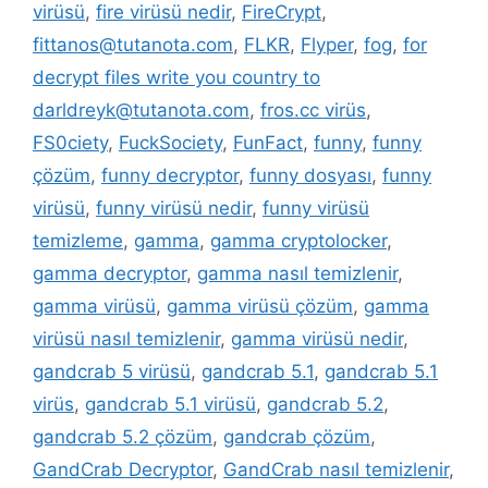
virüsü
,
fire virüsü nedir
,
FireCrypt
,
fittanos@tutanota.com
,
FLKR
,
Flyper
,
fog
,
for
decrypt files write you country to
darldreyk@tutanota.com
,
fros.cc virüs
,
FS0ciety
,
FuckSociety
,
FunFact
,
funny
,
funny
çözüm
,
funny decryptor
,
funny dosyası
,
funny
virüsü
,
funny virüsü nedir
,
funny virüsü
temizleme
,
gamma
,
gamma cryptolocker
,
gamma decryptor
,
gamma nasıl temizlenir
,
gamma virüsü
,
gamma virüsü çözüm
,
gamma
virüsü nasıl temizlenir
,
gamma virüsü nedir
,
gandcrab 5 virüsü
,
gandcrab 5.1
,
gandcrab 5.1
virüs
,
gandcrab 5.1 virüsü
,
gandcrab 5.2
,
gandcrab 5.2 çözüm
,
gandcrab çözüm
,
GandCrab Decryptor
,
GandCrab nasıl temizlenir
,