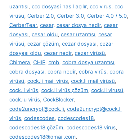
uzantısı
,
ccc dosyasi nasıl açılır
,
ccc virus
,
ccc
virüsü
,
Cerber 2.0
,
Cerber 3.0
,
Cerber 4.0 / 5.0
,
CerberTear
,
cesar
,
cesar dosya nedir
,
cesar
dosyası
,
cesar oldu
,
cesar uzantısı
,
cesar
virüsü
,
cezar çözüm
,
cezar dosyası
,
cezar
dosyası oldu
,
cezar nedir
,
cezar virüsü
,
Chimera
,
CHIP
,
cmb
,
cobra dosya uzantısı
,
cobra dosyası
,
cobra nedir
,
cobra virüs
,
cobra
virüsü
,
cock.li mail virüs
,
cock.li mail virüsü
,
cock.li virüs
,
cock.li virüs çözüm
,
cock.li virusü
,
cock.lu virüs
,
CockBlocker
,
code2uncrypt@cock.li
,
code2uncrypt@cock.li
virüs
,
codescodes
,
codescodes18
,
codescodes18 çözüm
,
codescodes18 virus
,
codescodes18@gmail.com
,