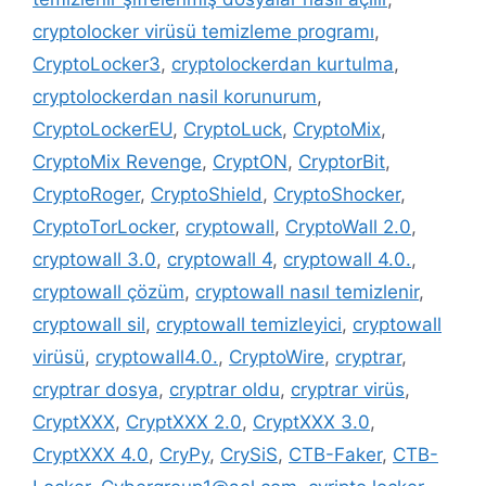
cryptolocker virüsü temizleme programı
,
CryptoLocker3
,
cryptolockerdan kurtulma
,
cryptolockerdan nasil korunurum
,
CryptoLockerEU
,
CryptoLuck
,
CryptoMix
,
CryptoMix Revenge
,
CryptON
,
CryptorBit
,
CryptoRoger
,
CryptoShield
,
CryptoShocker
,
CryptoTorLocker
,
cryptowall
,
CryptoWall 2.0
,
cryptowall 3.0
,
cryptowall 4
,
cryptowall 4.0.
,
cryptowall çözüm
,
cryptowall nasıl temizlenir
,
cryptowall sil
,
cryptowall temizleyici
,
cryptowall
virüsü
,
cryptowall4.0.
,
CryptoWire
,
cryptrar
,
cryptrar dosya
,
cryptrar oldu
,
cryptrar virüs
,
CryptXXX
,
CryptXXX 2.0
,
CryptXXX 3.0
,
CryptXXX 4.0
,
CryPy
,
CrySiS
,
CTB-Faker
,
CTB-