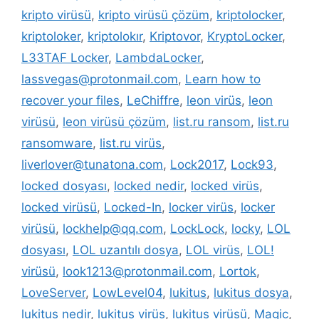
kripto virüsü
,
kripto virüsü çözüm
,
kriptolocker
,
kriptoloker
,
kriptolokır
,
Kriptovor
,
KryptoLocker
,
L33TAF Locker
,
LambdaLocker
,
lassvegas@protonmail.com
,
Learn how to
recover your files
,
LeChiffre
,
leon virüs
,
leon
virüsü
,
leon virüsü çözüm
,
list.ru ransom
,
list.ru
ransomware
,
list.ru virüs
,
liverlover@tunatona.com
,
Lock2017
,
Lock93
,
locked dosyası
,
locked nedir
,
locked virüs
,
locked virüsü
,
Locked-In
,
locker virüs
,
locker
virüsü
,
lockhelp@qq.com
,
LockLock
,
locky
,
LOL
dosyası
,
LOL uzantılı dosya
,
LOL virüs
,
LOL!
virüsü
,
look1213@protonmail.com
,
Lortok
,
LoveServer
,
LowLevel04
,
lukitus
,
lukitus dosya
,
lukitus nedir
,
lukitus virüs
,
lukitus virüsü
,
Magic
,