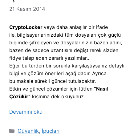
21 Kasım 2014
CryptoLocker
veya daha anlaşılır bir ifade
ile,
b
ilgisayarlarınızdaki tüm dosyaları çok güçlü
biçimde şifreleyen ve dosyalarınızın bazen adını,
bazen de sadece uzantısını değiştirerek sizden
fidye talep eden zararlı yazılımlar…
Eğer bu türden bir sorunla karşılaştıysanız detaylı
bilgi ve çözüm önerileri aşağıdadır. Ayrıca
bu makale sürekli güncel tutulacaktır.
Etkin ve güncel çözümler için lütfen
“Nasıl
Çözülür”
kısmına dek okuyunuz.
Devamını oku
Kategoriler
Güvenlik
,
İpuçları