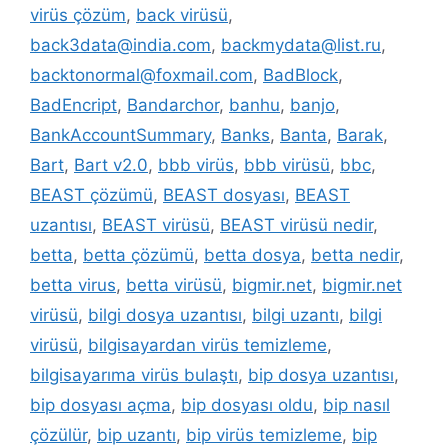
virüs çözüm
,
back virüsü
,
back3data@india.com
,
backmydata@list.ru
,
backtonormal@foxmail.com
,
BadBlock
,
BadEncript
,
Bandarchor
,
banhu
,
banjo
,
BankAccountSummary
,
Banks
,
Banta
,
Barak
,
Bart
,
Bart v2.0
,
bbb virüs
,
bbb virüsü
,
bbc
,
BEAST çözümü
,
BEAST dosyası
,
BEAST
uzantısı
,
BEAST virüsü
,
BEAST virüsü nedir
,
betta
,
betta çözümü
,
betta dosya
,
betta nedir
,
betta virus
,
betta virüsü
,
bigmir.net
,
bigmir.net
virüsü
,
bilgi dosya uzantısı
,
bilgi uzantı
,
bilgi
virüsü
,
bilgisayardan virüs temizleme
,
bilgisayarıma virüs bulaştı
,
bip dosya uzantısı
,
bip dosyası açma
,
bip dosyası oldu
,
bip nasıl
çözülür
,
bip uzantı
,
bip virüs temizleme
,
bip