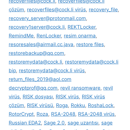
recoverfiles@cock.li
,
recoverfiles@cock.li
çözüm
,
recoverfiles@cock.li virüs
,
recovery_file
,
recovery_server@protonmail.com
,
recovery1server@cock.li
,
REKTLocker
,
RemindMe
,
RenLocker
,
resim onarma
,
resoresales@airmail.cc.java
,
restore files
,
restorebackup@qq.com
,
restoremydata@cock.li
,
restoremydata@cock.li
bip
,
restoremydata@cock.li virüs
,
return_files_2019@aol.com
decryptprof@qq.com
,
revil ransomware
,
revil
virüs
,
RISK dosyası
,
RISK virüs
,
RISK virüs
çözüm
,
RISK virüsü
,
Roga
,
Rokku
,
RoshaLock
,
RotorCrypt
,
Roza
,
RSA-2048
,
RSA-2048 virüs
,
Russian EDA2
,
Sage 2.0
,
sage uzantısı
,
sage