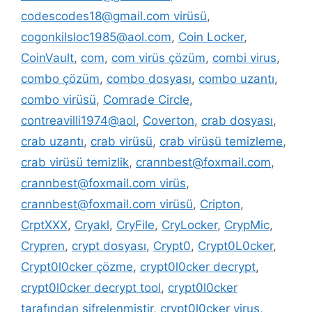
codescodes18@gmail.com virüsü
,
cogonkilsloc1985@aol.com
,
Coin Locker
,
CoinVault
,
com
,
com virüs çözüm
,
combi virus
,
combo çözüm
,
combo dosyası
,
combo uzantı
,
combo virüsü
,
Comrade Circle
,
contreavilli1974@aol
,
Coverton
,
crab dosyası
,
crab uzantı
,
crab virüsü
,
crab virüsü temizleme
,
crab virüsü temizlik
,
crannbest@foxmail.com
,
crannbest@foxmail.com virüs
,
crannbest@foxmail.com virüsü
,
Cripton
,
CrptXXX
,
Cryakl
,
CryFile
,
CryLocker
,
CrypMic
,
Crypren
,
crypt dosyası
,
Crypt0
,
Crypt0L0cker
,
Crypt0l0cker çözme
,
crypt0l0cker decrypt
,
crypt0l0cker decrypt tool
,
crypt0l0cker
tarafından şifrelenmiştir
,
crypt0l0cker virus
,