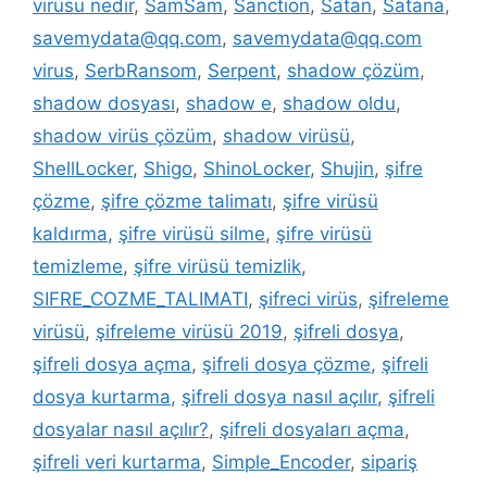
virüsü nedir
,
SamSam
,
Sanction
,
Satan
,
Satana
,
savemydata@qq.com
,
savemydata@qq.com
virus
,
SerbRansom
,
Serpent
,
shadow çözüm
,
shadow dosyası
,
shadow e
,
shadow oldu
,
shadow virüs çözüm
,
shadow virüsü
,
ShellLocker
,
Shigo
,
ShinoLocker
,
Shujin
,
şifre
çözme
,
şifre çözme talimatı
,
şifre virüsü
kaldırma
,
şifre virüsü silme
,
şifre virüsü
temizleme
,
şifre virüsü temizlik
,
SIFRE_COZME_TALIMATI
,
şifreci virüs
,
şifreleme
virüsü
,
şifreleme virüsü 2019
,
şifreli dosya
,
şifreli dosya açma
,
şifreli dosya çözme
,
şifreli
dosya kurtarma
,
şifreli dosya nasıl açılır
,
şifreli
dosyalar nasıl açılır?
,
şifreli dosyaları açma
,
şifreli veri kurtarma
,
Simple_Encoder
,
sipariş