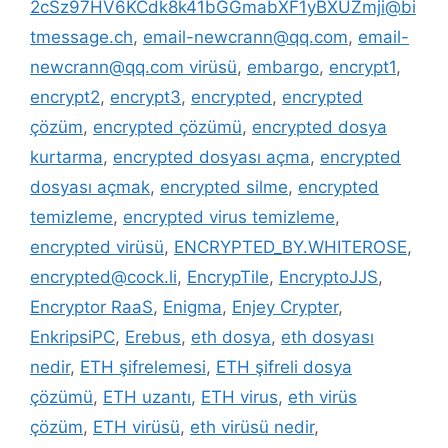
2cSz97HV6KCdk8k41bGGmabXF1yBXUZmji@bi
tmessage.ch
,
email-newcrann@qq.com
,
email-
newcrann@qq.com virüsü
,
embargo
,
encrypt1
,
encrypt2
,
encrypt3
,
encrypted
,
encrypted
çözüm
,
encrypted çözümü
,
encrypted dosya
kurtarma
,
encrypted dosyası açma
,
encrypted
dosyası açmak
,
encrypted silme
,
encrypted
temizleme
,
encrypted virus temizleme
,
encrypted virüsü
,
ENCRYPTED_BY.WHITEROSE
,
encrypted@cock.li
,
EncrypTile
,
EncryptoJJS
,
Encryptor RaaS
,
Enigma
,
Enjey Crypter
,
EnkripsiPC
,
Erebus
,
eth dosya
,
eth dosyası
nedir
,
ETH şifrelemesi
,
ETH şifreli dosya
çözümü
,
ETH uzantı
,
ETH virus
,
eth virüs
çözüm
,
ETH virüsü
,
eth virüsü nedir
,