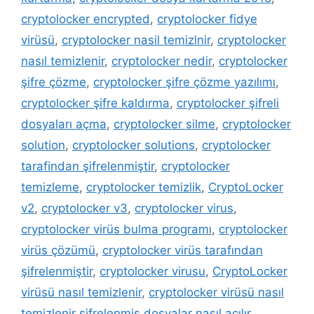
cryptolocker encrypted
,
cryptolocker fidye
virüsü
,
cryptolocker nasil temizlnir
,
cryptolocker
nasıl temizlenir
,
cryptolocker nedir
,
cryptolocker
şifre çözme
,
cryptolocker şifre çözme yazılımı
,
cryptolocker şifre kaldırma
,
cryptolocker şifreli
dosyaları açma
,
cryptolocker silme
,
cryptolocker
solution
,
cryptolocker solutions
,
cryptolocker
tarafindan şifrelenmiştir
,
cryptolocker
temizleme
,
cryptolocker temizlik
,
CryptoLocker
v2
,
cryptolocker v3
,
cryptolocker virus
,
cryptolocker virüs bulma programı
,
cryptolocker
virüs çözümü
,
cryptolocker virüs tarafından
şifrelenmiştir
,
cryptolocker virusu
,
CryptoLocker
virüsü nasıl temizlenir
,
cryptolocker virüsü nasıl
temizlenir şifrelenmiş dosyalar nasıl açılır
,