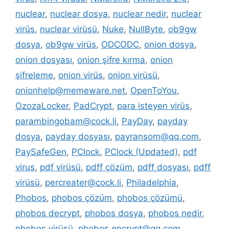
nuclear
,
nuclear dosya
,
nuclear nedir
,
nuclear
virüs
,
nuclear virüsü
,
Nuke
,
NullByte
,
ob9gw
dosya
,
ob9gw virüs
,
ODCODC
,
onion dosya
,
onion dosyası
,
onion şifre kırma
,
onion
şifreleme
,
onion virüs
,
onion virüsü
,
onionhelp@memeware.net
,
OpenToYou
,
OzozaLocker
,
PadCrypt
,
para isteyen virüs
,
parambingobam@cock.li
,
PayDay
,
payday
dosya
,
payday dosyası
,
payransom@qq.com
,
PaySafeGen
,
PClock
,
PClock (Updated)
,
pdf
virus
,
pdf virüsü
,
pdff çözüm
,
pdff dosyası
,
pdff
virüsü
,
percreater@cock.li
,
Philadelphia
,
Phobos
,
phobos çözüm
,
phobos çözümü
,
phobos decrypt
,
phobos dosya
,
phobos nedir
,
phobos virüsü
,
phobos.encrypt@qq.com
,