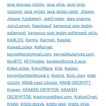
java dosyası çözüm
,
java virüs
,
java virüs
çözümü
,
java virüsü
,
java virüsü nedir
,
Jigsaw
,
Jigsaw (Updated)
,
JobCrypter
,
jpeg onarma
,
JuicyLemon
,
Kaenlupuf
,
kargonuz size teslim
edilemedi
,
kargonuz size teslim edilemedi virüs
,
KARLOS
,
Karma
,
Karmen
,
Kasiski
,
KawaiiLocker
,
KeRanger
,
kervis@protonmail.com
,
kervis@tutanota.com
,
KeyBTC
,
KEYHolder
,
keyplex@cock.li.java
,
KillerLocker
,
KimcilWare
,
Kirk
,
Kolobo
,
korvin0amber@cock.li
,
Kostya
,
Kozy.Jozy
,
krab
çözüm
,
KRAB nasıl çözülür
,
KRAB-DECRYPT
,
Kraken
,
KRAKEN CRYPTOR
,
KRAKEN
DECRYPTOR
,
krastycorp@aol.com
,
KratosCrypt
,
Krider
,
kripto dosya
,
kripto lakır
,
kripto virüs
,