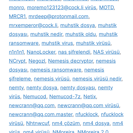
monro
,
moremo123123@cock.li virüs
,
MOTD
,
MRCR1
,
mrdeep@protonmail.com
,
mrxemperor@cock.li
,
muhstik dosya
,
muhstik
dosyası
,
muhstik nedir
,
muhstik oldu
,
muhstik
ransomware
,
muhstik virus
,
muhstik virüsü
,
n1n1n1
,
NanoLocker
,
nas şifrelendi
,
NAS virüsü
,
NCrypt
,
NegozI
,
Nemesis decryptor
,
nemesis
dosyası
,
nemesis ransomware
,
nemesis
şifreleme
,
nemesis virüsü
,
nemesis virüsü nedir
,
nemty
,
nemty dosya
,
nemty dosyası
,
nemty
virüs
,
Nemucod
,
Nemucod-7z
,
Netix
,
newcrann@qq.com
,
newcrann@qq.com virüsü
,
newcrann@qq.com.master
,
nfucklock
,
nfucklock
virüsü
,
Nhtnwcuf
,
nm4 çözüm
,
nm4 dosya
,
nm4
virüs
,
nm4 virüsü
,
NMoreira
,
NMoreira 2.0
,