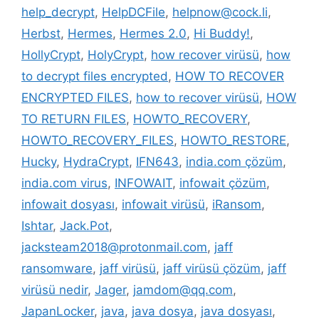
help_decrypt
,
HelpDCFile
,
helpnow@cock.li
,
Herbst
,
Hermes
,
Hermes 2.0
,
Hi Buddy!
,
HollyCrypt
,
HolyCrypt
,
how recover virüsü
,
how
to decrypt files encrypted
,
HOW TO RECOVER
ENCRYPTED FILES
,
how to recover virüsü
,
HOW
TO RETURN FILES
,
HOWTO_RECOVERY
,
HOWTO_RECOVERY_FILES
,
HOWTO_RESTORE
,
Hucky
,
HydraCrypt
,
IFN643
,
india.com çözüm
,
india.com virus
,
INFOWAIT
,
infowait çözüm
,
infowait dosyası
,
infowait virüsü
,
iRansom
,
Ishtar
,
Jack.Pot
,
jacksteam2018@protonmail.com
,
jaff
ransomware
,
jaff virüsü
,
jaff virüsü çözüm
,
jaff
virüsü nedir
,
Jager
,
jamdom@qq.com
,
JapanLocker
,
java
,
java dosya
,
java dosyası
,