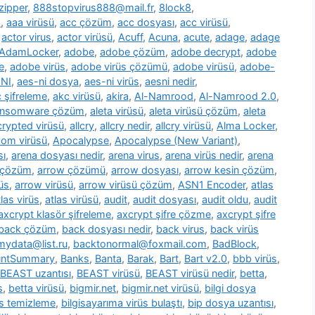
zipper
,
888stopvirus888@mail.fr
,
8lock8
,
m
,
aaa virüsü
,
acc çözüm
,
acc dosyası
,
acc virüsü
,
,
actor virus
,
actor virüsü
,
Acuff
,
Acuna
,
acute
,
adage
,
adage
AdamLocker
,
adobe
,
adobe çözüm
,
adobe decrypt
,
adobe
e
,
adobe virüs
,
adobe virüs çözümü
,
adobe virüsü
,
adobe-
NI
,
aes-ni dosya
,
aes-ni virüs
,
aesni nedir
,
 şifreleme
,
akc virüsü
,
akira
,
Al-Namrood
,
Al-Namrood 2.0
,
ransomware çözüm
,
aleta virüsü
,
aleta virüsü çözüm
,
aleta
ncrypted virüsü
,
allcry
,
allcry nedir
,
allcry virüsü
,
Alma Locker
,
com virüsü
,
Apocalypse
,
Apocalypse (New Variant)
,
sı
,
arena dosyası nedir
,
arena virus
,
arena virüs nedir
,
arena
 çözüm
,
arrow çözümü
,
arrow dosyası
,
arrow kesin çözüm
,
üs
,
arrow virüsü
,
arrow virüsü çözüm
,
ASN1 Encoder
,
atlas
tlas virüs
,
atlas virüsü
,
audit
,
audit dosyası
,
audit oldu
,
audit
axcrypt klasör şifreleme
,
axcrypt şifre çözme
,
axcrypt şifre
back çözüm
,
back dosyası nedir
,
back virus
,
back virüs
ydata@list.ru
,
backtonormal@foxmail.com
,
BadBlock
,
untSummary
,
Banks
,
Banta
,
Barak
,
Bart
,
Bart v2.0
,
bbb virüs
,
BEAST uzantısı
,
BEAST virüsü
,
BEAST virüsü nedir
,
betta
,
s
,
betta virüsü
,
bigmir.net
,
bigmir.net virüsü
,
bilgi dosya
üs temizleme
,
bilgisayarıma virüs bulaştı
,
bip dosya uzantısı
,