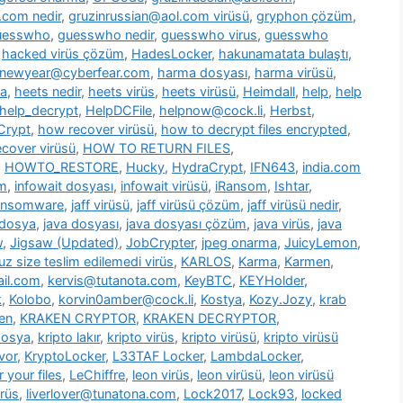
.com nedir
,
gruzinrussian@aol.com virüsü
,
gryphon çözüm
,
uesswho
,
guesswho nedir
,
guesswho virus
,
guesswho
,
hacked virüs çözüm
,
HadesLocker
,
hakunamatata bulaştı
,
newyear@cyberfear.com
,
harma dosyası
,
harma virüsü
,
ya
,
heets nedir
,
heets virüs
,
heets virüsü
,
Heimdall
,
help
,
help
help_decrypt
,
HelpDCFile
,
helpnow@cock.li
,
Herbst
,
Crypt
,
how recover virüsü
,
how to decrypt files encrypted
,
cover virüsü
,
HOW TO RETURN FILES
,
,
HOWTO_RESTORE
,
Hucky
,
HydraCrypt
,
IFN643
,
india.com
üm
,
infowait dosyası
,
infowait virüsü
,
iRansom
,
Ishtar
,
ransomware
,
jaff virüsü
,
jaff virüsü çözüm
,
jaff virüsü nedir
,
 dosya
,
java dosyası
,
java dosyası çözüm
,
java virüs
,
java
w
,
Jigsaw (Updated)
,
JobCrypter
,
jpeg onarma
,
JuicyLemon
,
z size teslim edilemedi virüs
,
KARLOS
,
Karma
,
Karmen
,
il.com
,
kervis@tutanota.com
,
KeyBTC
,
KEYHolder
,
k
,
Kolobo
,
korvin0amber@cock.li
,
Kostya
,
Kozy.Jozy
,
krab
en
,
KRAKEN CRYPTOR
,
KRAKEN DECRYPTOR
,
dosya
,
kripto lakır
,
kripto virüs
,
kripto virüsü
,
kripto virüsü
vor
,
KryptoLocker
,
L33TAF Locker
,
LambdaLocker
,
 your files
,
LeChiffre
,
leon virüs
,
leon virüsü
,
leon virüsü
irüs
,
liverlover@tunatona.com
,
Lock2017
,
Lock93
,
locked