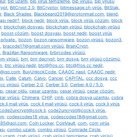
lür
,
bip uzantı
,
bip virüs temizleme
,
bip virüsü
,
bip virüsü
rypt
,
BitCrypt 2.0
,
BitCryptor
,
bitmessage.ch virüs
,
BitStak
,
r
,
Black Shades
,
Blackbeard2019@protonmail.com
,
blend
,
ası nedir?
,
block nedir
,
block virüs
,
block virüs çözüm
,
block
r
,
blockchain dosyası
,
blockchain virüsü
,
blockchain virüsü
,
boost çözüm
,
boost dosyası
,
boost nedir
,
boost virüs
private.
,
bozon
,
bozon ransomware
,
bozon virüsü
,
bozon3
,
s
,
bracode17@gmail.com virüsü
,
BrainCrypt
,
,
Brazilian Ransomware
,
brbrcodes virüsü
,
m virüsü
,
brrr
,
brrr decrypt
,
brrr dosya
,
brrr virüsü çözümü
,
m
,
btc virüsü nedir
,
btc@fros.cc
,
btc@fros.cc nedir
,
t@qq.com
,
BuyUnlockCode
,
CAAOC nasıl
,
CAAOC nedir
,
ix
,
Calle
,
Calum
,
Calvo
,
Cancer
,
CAPITAL
,
ccc dosya
,
ccc
cc virüsü
,
Cerber 2.0
,
Cerber 3.0
,
Cerber 4.0 / 5.0
,
sı
,
cesar oldu
,
cesar uzantısı
,
cesar virüsü
,
cezar çözüm
,
zar virüsü
,
Chimera
,
CHIP
,
cmb
,
cobra dosya uzantısı
,
cobra
ck.li mail virüs
,
cock.li mail virüsü
,
cock.li virüs
,
cock.li virüs
code2uncrypt@cock.li
,
code2uncrypt@cock.li virüs
,
üm
,
codescodes18 virus
,
codescodes18@gmail.com
,
1985@aol.com
,
Coin Locker
,
CoinVault
,
com
,
com virüs
sı
,
combo uzantı
,
combo virüsü
,
Comrade Circle
,
b uzantı
,
crab virüsü
,
crab virüsü temizleme
,
crab virüsü