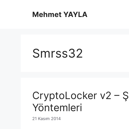
İçeriğe
atla
Mehmet YAYLA
Smrss32
CryptoLocker v2 – Ş
Yöntemleri
21 Kasım 2014