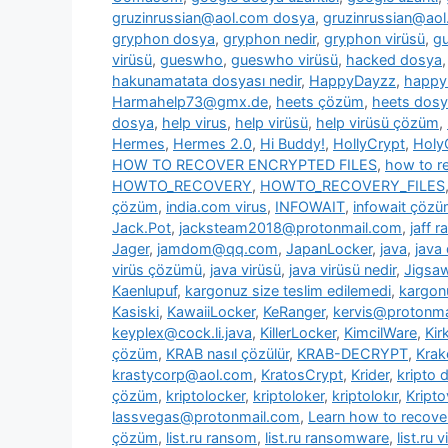
gruzinrussian@aol.com dosya
,
gruzinrussian@aol
gryphon dosya
,
gryphon nedir
,
gryphon virüsü
,
g
virüsü
,
gueswho
,
gueswho virüsü
,
hacked dosya
hakunamatata dosyası nedir
,
HappyDayzz
,
happy
Harmahelp73@gmx.de
,
heets çözüm
,
heets dos
dosya
,
help virus
,
help virüsü
,
help virüsü çözüm
,
Hermes
,
Hermes 2.0
,
Hi Buddy!
,
HollyCrypt
,
Holy
HOW TO RECOVER ENCRYPTED FILES
,
how to re
HOWTO_RECOVERY
,
HOWTO_RECOVERY_FILES
çözüm
,
india.com virus
,
INFOWAIT
,
infowait çöz
Jack.Pot
,
jacksteam2018@protonmail.com
,
jaff 
Jager
,
jamdom@qq.com
,
JapanLocker
,
java
,
java
virüs çözümü
,
java virüsü
,
java virüsü nedir
,
Jigsa
Kaenlupuf
,
kargonuz size teslim edilemedi
,
kargonu
Kasiski
,
KawaiiLocker
,
KeRanger
,
kervis@protonma
keyplex@cock.li.java
,
KillerLocker
,
KimcilWare
,
Kir
çözüm
,
KRAB nasıl çözülür
,
KRAB-DECRYPT
,
Krak
krastycorp@aol.com
,
KratosCrypt
,
Krider
,
kripto 
çözüm
,
kriptolocker
,
kriptoloker
,
kriptolokır
,
Kripto
lassvegas@protonmail.com
,
Learn how to recover
çözüm
,
list.ru ransom
,
list.ru ransomware
,
list.ru v