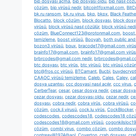
bip dosyası açma
,
bip dosyası oldu
,
bip nasıl çözü
çözüm
,
bip virüsü nedir
,
bitcoin1foxmail.com
,
BitC
bk.ru ransom
,
bk.ru virus
,
bkp
,
bkpx
,
Black Feathe
Blocatto
,
block çözüm
,
block dosyası
,
block dosy
virüsü
,
block virüsü nasıl çözülür
,
block virüsü nedi
çözüm
,
BlueConnect123@protonmail.com
,
boost
temizleme
,
boost virüsü
,
Booyah
,
both public and 
bozon3 virüsü
,
bqux
,
bracode17@gmail.com virü
brainfo17@gmail.com
,
brainfo17@gmail.com virüs
brbrcodes@gmail.com nedir
,
brbrcodes@gmail.co
btc dosyası
,
btc virüs
,
btc virüsü
,
btc virüsü çözü
btc@fros.cc virüsü
,
BTCamant
,
Bucbi
,
buydecryp
CAAOC virüsü temizleme
,
Caleb
,
Cales
,
Caley
,
cal
dosya uzantısı
,
ccc dosyasi nasıl açılır
,
ccc virus
,
c
CerberTear
,
cesar
,
cesar dosya nedir
,
cesar dosya
cezar dosyası
,
cezar dosyası oldu
,
cezar nedir
,
ce
dosyası
,
cobra nedir
,
cobra virüs
,
cobra virüsü
,
co
çözüm
,
cock.li virusü
,
cock.lu virüs
,
CockBlocker
,
codescodes
,
codescodes18
,
codescodes18 çöz
codescodes18@gmail.com virüsü
,
cogonkilsloc
çözüm
,
combi virus
,
combo çözüm
,
combo dosya
contreavilli1974@aol
,
Coverton
,
crab dosyası
,
cra