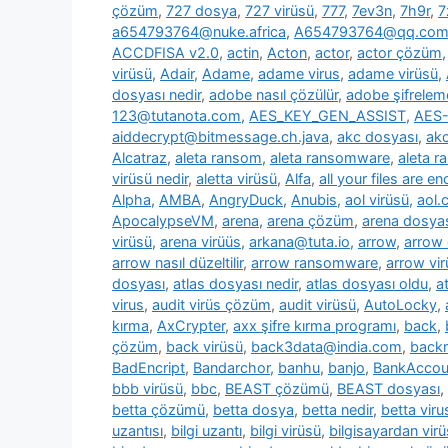
çözüm
,
727 dosya
,
727 virüsü
,
777
,
7ev3n
,
7h9r
,
7
a654793764@nuke.africa
,
A654793764@qq.co
ACCDFISA v2.0
,
actin
,
Acton
,
actor
,
actor çözüm
virüsü
,
Adair
,
Adame
,
adame virus
,
adame virüsü
,
dosyası nedir
,
adobe nasıl çözülür
,
adobe şifrelem
123@tutanota.com
,
AES_KEY_GEN_ASSIST
,
AES-
aiddecrypt@bitmessage.ch.java
,
akc dosyası
,
akc
Alcatraz
,
aleta ransom
,
aleta ransomware
,
aleta 
virüsü nedir
,
aletta virüsü
,
Alfa
,
all your files are e
Alpha
,
AMBA
,
AngryDuck
,
Anubis
,
aol virüsü
,
aol.
ApocalypseVM
,
arena
,
arena çözüm
,
arena dosya
virüsü
,
arena virüüs
,
arkana@tuta.io
,
arrow
,
arrow
arrow nasıl düzeltilir
,
arrow ransomware
,
arrow vir
dosyası
,
atlas dosyası nedir
,
atlas dosyası oldu
,
a
virus
,
audit virüs çözüm
,
audit virüsü
,
AutoLocky
,
kırma
,
AxCrypter
,
axx şifre kırma programı
,
back
,
çözüm
,
back virüsü
,
back3data@india.com
,
backm
BadEncript
,
Bandarchor
,
banhu
,
banjo
,
BankAcco
bbb virüsü
,
bbc
,
BEAST çözümü
,
BEAST dosyası
,
betta çözümü
,
betta dosya
,
betta nedir
,
betta viru
uzantısı
,
bilgi uzantı
,
bilgi virüsü
,
bilgisayardan vir