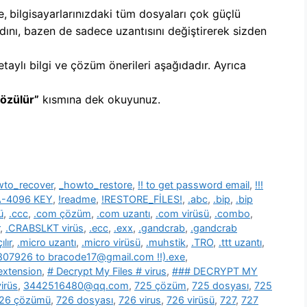
e,
b
ilgisayarlarınızdaki tüm dosyaları çok güçlü
dını, bazen de sadece uzantısını değiştirerek sizden
etaylı bilgi ve çözüm önerileri aşağıdadır. Ayrıca
Çözülür”
kısmına dek okuyunuz.
wto_recover
,
_howto_restore
,
!! to get password email
,
!!!
SA-4096 KEY
,
!readme
,
!RESTORE_FİLES!
,
.abc
,
.bip
,
.bip
ü
,
.ccc
,
.com çözüm
,
.com uzantı
,
.com virüsü
,
.combo
,
,
.CRABSLKT virüs
,
.ecc
,
.exx
,
.gandcrab
,
.gandcrab
lır
,
.micro uzantı
,
.micro virüsü
,
.muhstik
,
.TRO
,
.ttt uzantı
,
39807926 to bracode17@gmail.com !!).exe
,
 extension
,
# Decrypt My Files # virus
,
### DECRYPT MY
irüs
,
3442516480@qq.com
,
725 çözüm
,
725 dosyası
,
725
26 çözümü
,
726 dosyası
,
726 virus
,
726 virüsü
,
727
,
727