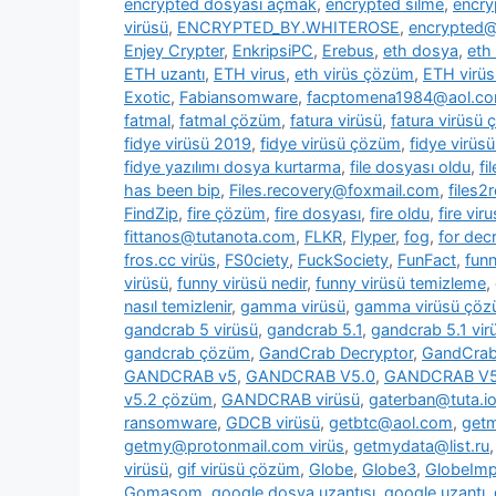
encrypted dosyası açmak
,
encrypted silme
,
encry
virüsü
,
ENCRYPTED_BY.WHITEROSE
,
encrypted@
Enjey Crypter
,
EnkripsiPC
,
Erebus
,
eth dosya
,
eth
ETH uzantı
,
ETH virus
,
eth virüs çözüm
,
ETH virüs
Exotic
,
Fabiansomware
,
facptomena1984@aol.c
fatmal
,
fatmal çözüm
,
fatura virüsü
,
fatura virüsü
fidye virüsü 2019
,
fidye virüsü çözüm
,
fidye virüs
fidye yazılımı dosya kurtarma
,
file dosyası oldu
,
fi
has been bip
,
Files.recovery@foxmail.com
,
files
FindZip
,
fire çözüm
,
fire dosyası
,
fire oldu
,
fire viru
fittanos@tutanota.com
,
FLKR
,
Flyper
,
fog
,
for dec
fros.cc virüs
,
FS0ciety
,
FuckSociety
,
FunFact
,
fun
virüsü
,
funny virüsü nedir
,
funny virüsü temizleme
,
nasıl temizlenir
,
gamma virüsü
,
gamma virüsü çö
gandcrab 5 virüsü
,
gandcrab 5.1
,
gandcrab 5.1 vir
gandcrab çözüm
,
GandCrab Decryptor
,
GandCrab 
GANDCRAB v5
,
GANDCRAB V5.0
,
GANDCRAB V5
v5.2 çözüm
,
GANDCRAB virüsü
,
gaterban@tuta.i
ransomware
,
GDCB virüsü
,
getbtc@aol.com
,
get
getmy@protonmail.com virüs
,
getmydata@list.ru
virüsü
,
gif virüsü çözüm
,
Globe
,
Globe3
,
GlobeImp
Gomasom
,
google dosya uzantısı
,
google uzantı
,