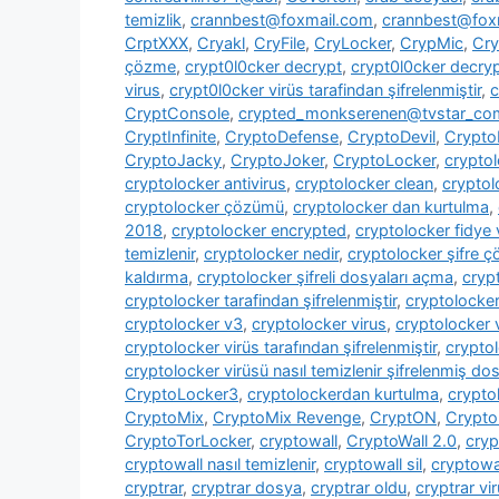
temizlik
,
crannbest@foxmail.com
,
crannbest@foxm
CrptXXX
,
Cryakl
,
CryFile
,
CryLocker
,
CrypMic
,
Cry
çözme
,
crypt0l0cker decrypt
,
crypt0l0cker decryp
virus
,
crypt0l0cker virüs tarafindan şifrelenmiştir
,
c
CryptConsole
,
crypted_monkserenen@tvstar_co
CryptInfinite
,
CryptoDefense
,
CryptoDevil
,
CryptoF
CryptoJacky
,
CryptoJoker
,
CryptoLocker
,
crypto
cryptolocker antivirus
,
cryptolocker clean
,
cryptol
cryptolocker çözümü
,
cryptolocker dan kurtulma
,
2018
,
cryptolocker encrypted
,
cryptolocker fidye 
temizlenir
,
cryptolocker nedir
,
cryptolocker şifre 
kaldırma
,
cryptolocker şifreli dosyaları açma
,
cryp
cryptolocker tarafindan şifrelenmiştir
,
cryptolocke
cryptolocker v3
,
cryptolocker virus
,
cryptolocker 
cryptolocker virüs tarafından şifrelenmiştir
,
cryptol
cryptolocker virüsü nasıl temizlenir şifrelenmiş dosy
CryptoLocker3
,
cryptolockerdan kurtulma
,
crypto
CryptoMix
,
CryptoMix Revenge
,
CryptON
,
Crypto
CryptoTorLocker
,
cryptowall
,
CryptoWall 2.0
,
cryp
cryptowall nasıl temizlenir
,
cryptowall sil
,
cryptowal
cryptrar
,
cryptrar dosya
,
cryptrar oldu
,
cryptrar vi