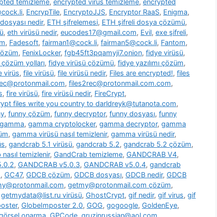
pted temizleme
,
encrypted virus temizleme
,
encrypted
cock.li
,
EncrypTile
,
EncryptoJJS
,
Encryptor RaaS
,
Enigma
,
 dosyası nedir
,
ETH şifrelemesi
,
ETH şifreli dosya çözümü
,
ü
,
eth virüsü nedir
,
eucodes17@gmail.com
,
Evil
,
exe şifreli
,
om
,
Fadesoft
,
fairman1@cock.li
,
fairman5@cock.li
,
Fantom
,
 çözüm
,
FenixLocker
,
fgb45ft3pqamyji7.onion
,
fidye virüsü
,
ü çözüm yolları
,
fidye virüsü çözümü
,
fidye yazılımı çözüm
,
le virüs
,
file virüsü
,
file virüsü nedir
,
Files are encrypted!
,
files
2rec@protonmail.com
,
files2rec@protonmail.com.com
,
s
,
fire virüsü
,
fire virüsü nedir
,
FireCrypt
,
rypt files write you country to darldreyk@tutanota.com
,
ny
,
funny çözüm
,
funny decryptor
,
funny dosyası
,
funny
gamma
,
gamma cryptolocker
,
gamma decryptor
,
gamma
züm
,
gamma virüsü nasıl temizlenir
,
gamma virüsü nedir
,
üs
,
gandcrab 5.1 virüsü
,
gandcrab 5.2
,
gandcrab 5.2 çözüm
,
nasıl temizlenir
,
GandCrab temizleme
,
GANDCRAB V4
,
.0.2
,
GANDCRAB v5.0.3
,
GANDCRAB v5.0.4
,
gandcrab
o
,
GC47
,
GDCB çözüm
,
GDCB dosyası
,
GDCB nedir
,
GDCB
my@protonmail.com
,
getmy@protonmail.com çözüm
,
,
getmydata@list.ru virüsü
,
GhostCrypt
,
gif nedir
,
gif virus
,
gif
oster
,
GlobeImposter 2.0
,
GOG
,
gogoogle
,
GoldenEye
,
görsel onarma
,
GPCode
,
gruzinrussian@aol.com
,