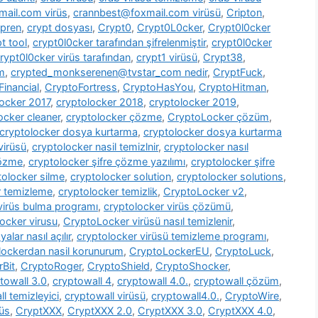
ail.com virüs
,
crannbest@foxmail.com virüsü
,
Cripton
,
pren
,
crypt dosyası
,
Crypt0
,
Crypt0L0cker
,
Crypt0l0cker
t tool
,
crypt0l0cker tarafından şifrelenmiştir
,
crypt0l0cker
rypt0l0cker virüs tarafından
,
crypt1 virüsü
,
Crypt38
,
m
,
crypted_monkserenen@tvstar_com nedir
,
CryptFuck
,
inancial
,
CryptoFortress
,
CryptoHasYou
,
CryptoHitman
,
locker 2017
,
cryptolocker 2018
,
cryptolocker 2019
,
ocker cleaner
,
cryptolocker çözme
,
CryptoLocker çözüm
,
cryptolocker dosya kurtarma
,
cryptolocker dosya kurtarma
virüsü
,
cryptolocker nasil temizlnir
,
cryptolocker nasıl
çözme
,
cryptolocker şifre çözme yazılımı
,
cryptolocker şifre
tolocker silme
,
cryptolocker solution
,
cryptolocker solutions
,
r temizleme
,
cryptolocker temizlik
,
CryptoLocker v2
,
virüs bulma programı
,
cryptolocker virüs çözümü
,
ocker virusu
,
CryptoLocker virüsü nasıl temizlenir
,
alar nasıl açılır
,
cryptolocker virüsü temizleme programı
,
lockerdan nasil korunurum
,
CryptoLockerEU
,
CryptoLuck
,
rBit
,
CryptoRoger
,
CryptoShield
,
CryptoShocker
,
towall 3.0
,
cryptowall 4
,
cryptowall 4.0.
,
cryptowall çözüm
,
l temizleyici
,
cryptowall virüsü
,
cryptowall4.0.
,
CryptoWire
,
rüs
,
CryptXXX
,
CryptXXX 2.0
,
CryptXXX 3.0
,
CryptXXX 4.0
,