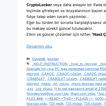
CryptoLocker
veya daha anlaşılır bir ifade il
biçimde şifreleyen ve dosyalarınızın bazen a
fidye talep eden zararlı yazılımlar…
Eğer bu türden bir sorunla karşılaştıysanız d
bu makale sürekli güncel tutulacaktır.
Etkin ve güncel çözümler için lütfen
“Nasıl 
Devamını oku
Kategoriler
Güvenlik
,
İpuçları
Etiketler
_HELP_INSTRUCTION
,
_how_to_recover
,
_ho
Specially for your PC was generated personal R
decrypt
,
.CAAOC
,
.CAAOC çözüm
,
.CAAOC virüs
.CRABSLKT
,
.CRABSLKT çözüm
,
.CRABSLKT nedir
decrypt
,
.heets
,
.lol
,
.micro
,
.micro dosyası nasıl açı
.zzz
,
.zzz virüsü
,
(!! to get password email id 2
[buydecrypt@qq.com].bip
,
@aol.com virüs
,
*.bip
FILES ###
,
==READ==THIS==PLEASE==
,
0000 v
dosyası oldu
,
725 nedir
,
725 virüsü
,
726 çözüm
,
7