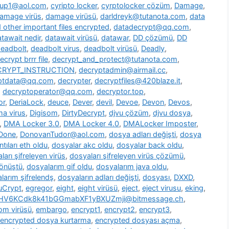
oup1@aol.com
,
cyripto locker
,
cyrptolocker çözüm
,
Damage
,
amage virüs
,
damage virüsü
,
darldreyk@tutanota.com
,
data
other important files encrypted
,
datadecrypt@qq.com
,
tawait nedir
,
datawait virüsü
,
datawar
,
DD çözümü
,
DD
eadbolt
,
deadbolt virus
,
deadbolt virüsü
,
Deadly
,
ecrypt brrr file
,
decrypt_and_protect@tutanota.com
,
CRYPT_INSTRUCTION
,
decryptadmin@airmail.cc
,
ptdata@qq.com
,
decrypter
,
decryptfiles@420blaze.it
,
,
decryptoperator@qq.com
,
decryptor.top
,
or
,
DeriaLock
,
deuce
,
Dever
,
devil
,
Devoe
,
Devon
,
Devos
,
a virus
,
Digisom
,
DirtyDecrypt
,
djvu çözüm
,
djvu dosya
,
,
DMA Locker 3.0
,
DMA Locker 4.0
,
DMALocker Imposter
,
Done
,
DonovanTudor@aol.com
,
dosya adları değişti
,
dosya
tıları eth oldu
,
dosyalar akc oldu
,
dosyalar back oldu
,
ları şifreleyen virüs
,
dosyaları şifreleyen virüs çözümü
,
dönüştü
,
dosyalarım gif oldu
,
dosyalarım java oldu
,
larım şifrelendş
,
dosyaların adları değişti
,
dosyası
,
DXXD
,
uCrypt
,
egregor
,
eight
,
eight virüsü
,
eject
,
eject virusu
,
eking
,
7HV6KCdk8k41bGGmabXF1yBXUZmji@bitmessage.ch
,
m virüsü
,
embargo
,
encrypt1
,
encrypt2
,
encrypt3
,
encrypted dosya kurtarma
,
encrypted dosyası açma
,