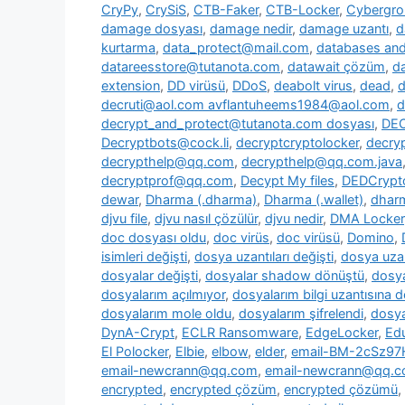
CryPy
,
CrySiS
,
CTB-Faker
,
CTB-Locker
,
Cybergr
damage dosyası
,
damage nedir
,
damage uzantı
,
d
kurtarma
,
data_protect@mail.com
,
databases and 
datareesstore@tutanota.com
,
datawait çözüm
,
da
extension
,
DD virüsü
,
DDoS
,
deabolt virus
,
dead
,
d
decruti@aol.com avflantuheems1984@aol.com
,
d
decrypt_and_protect@tutanota.com dosyası
,
DE
Decryptbots@cock.li
,
decryptcryptolocker
,
decry
decrypthelp@qq.com
,
decrypthelp@qq.com.java
decryptprof@qq.com
,
Decypt My files
,
DEDCrypt
dewar
,
Dharma (.dharma)
,
Dharma (.wallet)
,
dharm
djvu file
,
djvu nasıl çözülür
,
djvu nedir
,
DMA Locker
doc dosyası oldu
,
doc virüs
,
doc virüsü
,
Domino
,
isimleri değişti
,
dosya uzantıları değişti
,
dosya uzan
dosyalar değişti
,
dosyalar shadow dönüştü
,
dosya
dosyalarım açılmıyor
,
dosyalarım bilgi uzantısına 
dosyalarım mole oldu
,
dosyalarım şifrelendi
,
dosya
DynA-Crypt
,
ECLR Ransomware
,
EdgeLocker
,
Ed
El Polocker
,
Elbie
,
elbow
,
elder
,
email-BM-2cSz9
email-newcrann@qq.com
,
email-newcrann@qq.co
encrypted
,
encrypted çözüm
,
encrypted çözümü
,