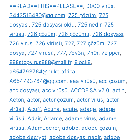
==READ==THIS==PLEASE==
,
0000 virüs
,
3442516480@qq.com
,
725 çözüm
,
725
dosyası
,
725 dosyası oldu
,
725 nedir
,
725
virüsü
,
726 çözüm
,
726 çözümü
,
726 dosyası
,
726 virus
,
726 virüsü
,
727
,
727 çözüm
,
727
dosya
,
727 virüsü
,
777
,
7ev3n
,
7h9r
,
7zipper
,
888stopvirus888@mail.fr
,
8lock8
,
a654793764@nuke.africa
,
A654793764@qq.com
,
aaa virüsü
,
acc çözüm
,
acc dosyası
,
acc virüsü
,
ACCDFISA v2.0
,
actin
,
Acton
,
actor
,
actor çözüm
,
actor virus
,
actor
virüsü
,
Acuff
,
Acuna
,
acute
,
adage
,
adage
virüsü
,
Adair
,
Adame
,
adame virus
,
adame
virüsü
,
AdamLocker
,
adobe
,
adobe çözüm
,
adobe decrypt
,
adobe dosyası nedir
,
adobe