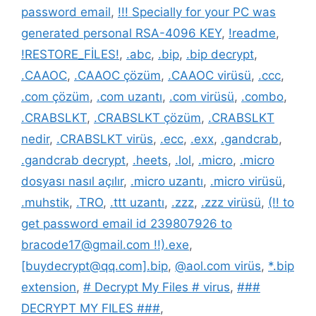
password email
,
!!! Specially for your PC was
generated personal RSA-4096 KEY
,
!readme
,
!RESTORE_FİLES!
,
.abc
,
.bip
,
.bip decrypt
,
.CAAOC
,
.CAAOC çözüm
,
.CAAOC virüsü
,
.ccc
,
.com çözüm
,
.com uzantı
,
.com virüsü
,
.combo
,
.CRABSLKT
,
.CRABSLKT çözüm
,
.CRABSLKT
nedir
,
.CRABSLKT virüs
,
.ecc
,
.exx
,
.gandcrab
,
.gandcrab decrypt
,
.heets
,
.lol
,
.micro
,
.micro
dosyası nasıl açılır
,
.micro uzantı
,
.micro virüsü
,
.muhstik
,
.TRO
,
.ttt uzantı
,
.zzz
,
.zzz virüsü
,
(!! to
get password email id 239807926 to
bracode17@gmail.com !!).exe
,
[buydecrypt@qq.com].bip
,
@aol.com virüs
,
*.bip
extension
,
# Decrypt My Files # virus
,
###
DECRYPT MY FILES ###
,