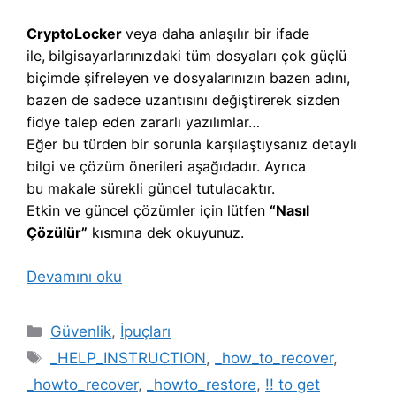
CryptoLocker
veya daha anlaşılır bir ifade
ile,
b
ilgisayarlarınızdaki tüm dosyaları çok güçlü
biçimde şifreleyen ve dosyalarınızın bazen adını,
bazen de sadece uzantısını değiştirerek sizden
fidye talep eden zararlı yazılımlar…
Eğer bu türden bir sorunla karşılaştıysanız detaylı
bilgi ve çözüm önerileri aşağıdadır. Ayrıca
bu makale sürekli güncel tutulacaktır.
Etkin ve güncel çözümler için lütfen
“Nasıl
Çözülür”
kısmına dek okuyunuz.
Devamını oku
Kategoriler
Güvenlik
,
İpuçları
Etiketler
_HELP_INSTRUCTION
,
_how_to_recover
,
_howto_recover
,
_howto_restore
,
!! to get