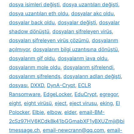
dosya isimleri değişti
,
dosya uzantıları değişti
,
dosya uzantıları eth oldu
,
dosyalar akc oldu
,
dosyalar back oldu
,
dosyalar değişti
,
dosyalar
shadow dönüştü
,
dosyaları şifreleyen virüs
,
dosyaları şifreleyen virüs çözümü
,
dosyalarım
açılmıyor
,
dosyalarım bilgi uzantısına dönüştü
,
dosyalarım gif oldu
,
dosyalarım java oldu
,
dosyalarım mole oldu
,
dosyalarım şifrelendi
,
dosyalarım şifrelendş
,
dosyaların adları değişti
,
dosyası
,
DXXD
,
DynA-Crypt
,
ECLR
Ransomware
,
EdgeLocker
,
EduCrypt
,
egregor
,
eight
,
eight virüsü
,
eject
,
eject virusu
,
eking
,
El
Polocker
,
Elbie
,
elbow
,
elder
,
email-BM-
2cSz97HV6KCdk8k41bGGmabXF1yBXUZmji@bi
tmessage.ch
,
email-newcrann@qq.com
,
email-