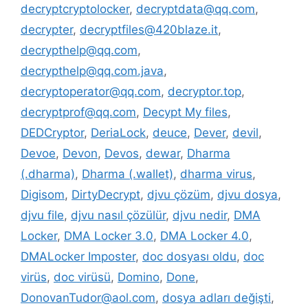
decryptcryptolocker
,
decryptdata@qq.com
,
decrypter
,
decryptfiles@420blaze.it
,
decrypthelp@qq.com
,
decrypthelp@qq.com.java
,
decryptoperator@qq.com
,
decryptor.top
,
decryptprof@qq.com
,
Decypt My files
,
DEDCryptor
,
DeriaLock
,
deuce
,
Dever
,
devil
,
Devoe
,
Devon
,
Devos
,
dewar
,
Dharma
(.dharma)
,
Dharma (.wallet)
,
dharma virus
,
Digisom
,
DirtyDecrypt
,
djvu çözüm
,
djvu dosya
,
djvu file
,
djvu nasıl çözülür
,
djvu nedir
,
DMA
Locker
,
DMA Locker 3.0
,
DMA Locker 4.0
,
DMALocker Imposter
,
doc dosyası oldu
,
doc
virüs
,
doc virüsü
,
Domino
,
Done
,
DonovanTudor@aol.com
,
dosya adları değişti
,