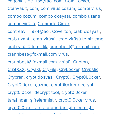
cogonkilsloc1985@aol.com
,
Coin Locker
,
CoinVault
,
com
,
com virüs çözüm
,
combi virus
,
combo çözüm
,
combo dosyası
,
combo uzantı
,
combo virüsü
,
Comrade Circle
,
contreavilli1974@aol
,
Coverton
,
crab dosyası
,
crab uzantı
,
crab virüsü
,
crab virüsü temizleme
,
crab virüsü temizlik
,
crannbest@foxmail.com
,
crannbest@foxmail.com virüs
,
crannbest@foxmail.com virüsü
,
Cripton
,
CrptXXX
,
Cryakl
,
CryFile
,
CryLocker
,
CrypMic
,
Crypren
,
crypt dosyası
,
Crypt0
,
Crypt0L0cker
,
Crypt0l0cker çözme
,
crypt0l0cker decrypt
,
crypt0l0cker decrypt tool
,
crypt0l0cker
tarafından şifrelenmiştir
,
crypt0l0cker virus
,
crypt0l0cker virüs tarafindan şifrelenmiştir
,