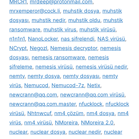
MRCR1
,
mrdeep@protonmail.com
,
mrxemperor@cock.li
,
muhstik dosya
,
muhstik
dosyası
,
muhstik nedir
,
muhstik oldu
,
muhstik
ransomware
,
muhstik virus
,
muhstik virüsü
,
n1n1n1
,
NanoLocker
,
nas şifrelendi
,
NAS virüsü
,
NCrypt
,
NegozI
,
Nemesis decryptor
,
nemesis
dosyası
,
nemesis ransomware
,
nemesis
şifreleme
,
nemesis virüsü
,
nemesis virüsü nedir
,
nemty
,
nemty dosya
,
nemty dosyası
,
nemty
virüs
,
Nemucod
,
Nemucod-7z
,
Netix
,
newcrann@qq.com
,
newcrann@qq.com virüsü
,
newcrann@qq.com.master
,
nfucklock
,
nfucklock
virüsü
,
Nhtnwcuf
,
nm4 çözüm
,
nm4 dosya
,
nm4
virüs
,
nm4 virüsü
,
NMoreira
,
NMoreira 2.0
,
nuclear
,
nuclear dosya
,
nuclear nedir
,
nuclear