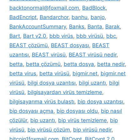
backtonormal@foxmail.com
,
BadBlock
,
BadEncript
,
Bandarchor
,
banhu
,
banjo
,
BankAccountSummary
,
Banks
,
Banta
,
Barak
,
Bart
,
Bart v2.0
,
bbb virüs
,
bbb virüsü
,
bbc
,
BEAST çözümü
,
BEAST dosyası
,
BEAST
uzantısı
,
BEAST virüsü
,
BEAST virüsü nedir
,
betta
,
betta çözümü
,
betta dosya
,
betta nedir
,
betta virus
,
betta virüsü
,
bigmir.net
,
bigmir.net
virüsü
,
bilgi dosya uzantısı
,
bilgi uzantı
,
bilgi
virüsü
,
bilgisayardan virüs temizleme
,
bilgisayarıma virüs bulaştı
,
bip dosya uzantısı
,
bip dosyası açma
,
bip dosyası oldu
,
bip nasıl
çözülür
,
bip uzantı
,
bip virüs temizleme
,
bip
virüsü
,
bip virüsü çözüm
,
bip virüsü nedir
,
bitcoin1foxmail.com
,
BitCrypt
,
BitCrypt 2.0
,