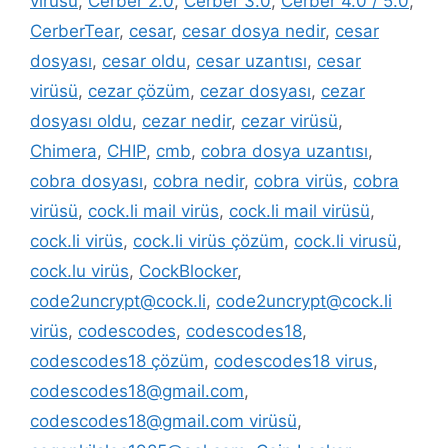
virüsü
,
Cerber 2.0
,
Cerber 3.0
,
Cerber 4.0 / 5.0
,
CerberTear
,
cesar
,
cesar dosya nedir
,
cesar
dosyası
,
cesar oldu
,
cesar uzantısı
,
cesar
virüsü
,
cezar çözüm
,
cezar dosyası
,
cezar
dosyası oldu
,
cezar nedir
,
cezar virüsü
,
Chimera
,
CHIP
,
cmb
,
cobra dosya uzantısı
,
cobra dosyası
,
cobra nedir
,
cobra virüs
,
cobra
virüsü
,
cock.li mail virüs
,
cock.li mail virüsü
,
cock.li virüs
,
cock.li virüs çözüm
,
cock.li virusü
,
cock.lu virüs
,
CockBlocker
,
code2uncrypt@cock.li
,
code2uncrypt@cock.li
virüs
,
codescodes
,
codescodes18
,
codescodes18 çözüm
,
codescodes18 virus
,
codescodes18@gmail.com
,
codescodes18@gmail.com virüsü
,