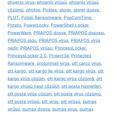
phoenix virus
,
phoenix virüsü
,
phoenix virüsü
çözümü
,
photos
,
Pickles
,
plorer
,
plorer dosya
,
PLUT
,
Polski Ransomware
,
PopCornTime
,
Potato
,
PowerLocky
,
PowerShell Locker
,
PowerWare
,
PRIAPOS dosya
,
PRIAPOS dosyası
,
PRIAPOS oldu
,
PRIAPOS virus
,
PRIAPOS virüs
nedir
,
PRIAPOS virüsü
,
PrincessLocker
,
PrincessLocker 2.0
,
Project34
,
Protected
Ransomware
,
protonmail virus
,
ptt carco virus
,
ptt kargo
,
ptt kargo ile virüs
,
ptt kargo virüs
,
ptt
kargo virüs çözüm
,
ptt kargo virüs çözümğ
,
ptt
kargo virüsü nasıl çözülür
,
ptt posta hizmetleri
,
ptt posta virüs çözüm
,
ptt posta virus çözümü
,
ptt posta virüsü
,
ptt virüs
,
ptt virüsü
,
pumas
virüsü
,
pumax dosya
,
pumax virus
,
pumax