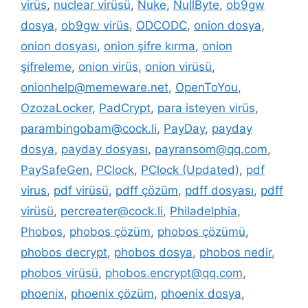
virüs
,
nuclear virüsü
,
Nuke
,
NullByte
,
ob9gw
dosya
,
ob9gw virüs
,
ODCODC
,
onion dosya
,
onion dosyası
,
onion şifre kırma
,
onion
şifreleme
,
onion virüs
,
onion virüsü
,
onionhelp@memeware.net
,
OpenToYou
,
OzozaLocker
,
PadCrypt
,
para isteyen virüs
,
parambingobam@cock.li
,
PayDay
,
payday
dosya
,
payday dosyası
,
payransom@qq.com
,
PaySafeGen
,
PClock
,
PClock (Updated)
,
pdf
virus
,
pdf virüsü
,
pdff çözüm
,
pdff dosyası
,
pdff
virüsü
,
percreater@cock.li
,
Philadelphia
,
Phobos
,
phobos çözüm
,
phobos çözümü
,
phobos decrypt
,
phobos dosya
,
phobos nedir
,
phobos virüsü
,
phobos.encrypt@qq.com
,
phoenix
,
phoenix çözüm
,
phoenix dosya
,