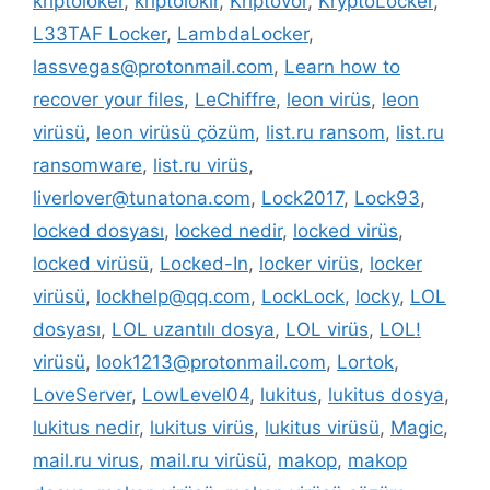
kriptoloker
,
kriptolokır
,
Kriptovor
,
KryptoLocker
,
L33TAF Locker
,
LambdaLocker
,
lassvegas@protonmail.com
,
Learn how to
recover your files
,
LeChiffre
,
leon virüs
,
leon
virüsü
,
leon virüsü çözüm
,
list.ru ransom
,
list.ru
ransomware
,
list.ru virüs
,
liverlover@tunatona.com
,
Lock2017
,
Lock93
,
locked dosyası
,
locked nedir
,
locked virüs
,
locked virüsü
,
Locked-In
,
locker virüs
,
locker
virüsü
,
lockhelp@qq.com
,
LockLock
,
locky
,
LOL
dosyası
,
LOL uzantılı dosya
,
LOL virüs
,
LOL!
virüsü
,
look1213@protonmail.com
,
Lortok
,
LoveServer
,
LowLevel04
,
lukitus
,
lukitus dosya
,
lukitus nedir
,
lukitus virüs
,
lukitus virüsü
,
Magic
,
mail.ru virus
,
mail.ru virüsü
,
makop
,
makop