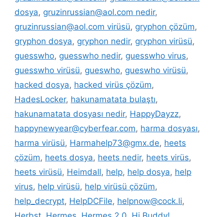
dosya
,
gruzinrussian@aol.com nedir
,
gruzinrussian@aol.com virüsü
,
gryphon çözüm
,
gryphon dosya
,
gryphon nedir
,
gryphon virüsü
,
guesswho
,
guesswho nedir
,
guesswho virus
,
guesswho virüsü
,
gueswho
,
gueswho virüsü
,
hacked dosya
,
hacked virüs çözüm
,
HadesLocker
,
hakunamatata bulaştı
,
hakunamatata dosyası nedir
,
HappyDayzz
,
happynewyear@cyberfear.com
,
harma dosyası
,
harma virüsü
,
Harmahelp73@gmx.de
,
heets
çözüm
,
heets dosya
,
heets nedir
,
heets virüs
,
heets virüsü
,
Heimdall
,
help
,
help dosya
,
help
virus
,
help virüsü
,
help virüsü çözüm
,
help_decrypt
,
HelpDCFile
,
helpnow@cock.li
,
Herbst
,
Hermes
,
Hermes 2.0
,
Hi Buddy!
,