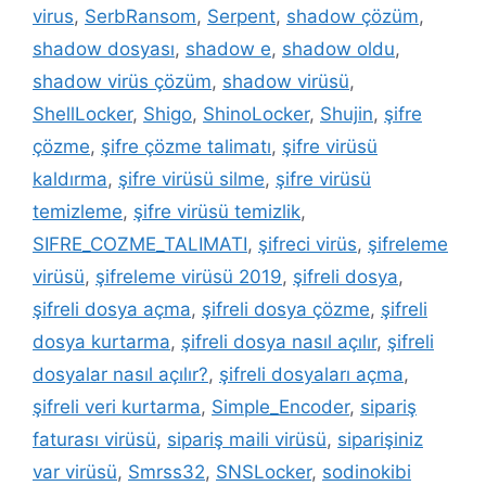
virus
,
SerbRansom
,
Serpent
,
shadow çözüm
,
shadow dosyası
,
shadow e
,
shadow oldu
,
shadow virüs çözüm
,
shadow virüsü
,
ShellLocker
,
Shigo
,
ShinoLocker
,
Shujin
,
şifre
çözme
,
şifre çözme talimatı
,
şifre virüsü
kaldırma
,
şifre virüsü silme
,
şifre virüsü
temizleme
,
şifre virüsü temizlik
,
SIFRE_COZME_TALIMATI
,
şifreci virüs
,
şifreleme
virüsü
,
şifreleme virüsü 2019
,
şifreli dosya
,
şifreli dosya açma
,
şifreli dosya çözme
,
şifreli
dosya kurtarma
,
şifreli dosya nasıl açılır
,
şifreli
dosyalar nasıl açılır?
,
şifreli dosyaları açma
,
şifreli veri kurtarma
,
Simple_Encoder
,
sipariş
faturası virüsü
,
sipariş maili virüsü
,
siparişiniz
var virüsü
,
Smrss32
,
SNSLocker
,
sodinokibi