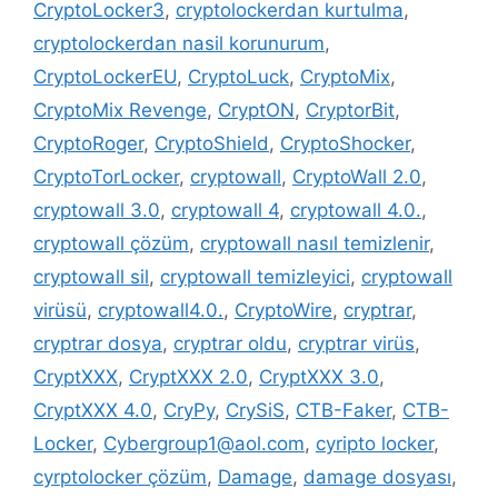
CryptoLocker3
,
cryptolockerdan kurtulma
,
cryptolockerdan nasil korunurum
,
CryptoLockerEU
,
CryptoLuck
,
CryptoMix
,
CryptoMix Revenge
,
CryptON
,
CryptorBit
,
CryptoRoger
,
CryptoShield
,
CryptoShocker
,
CryptoTorLocker
,
cryptowall
,
CryptoWall 2.0
,
cryptowall 3.0
,
cryptowall 4
,
cryptowall 4.0.
,
cryptowall çözüm
,
cryptowall nasıl temizlenir
,
cryptowall sil
,
cryptowall temizleyici
,
cryptowall
virüsü
,
cryptowall4.0.
,
CryptoWire
,
cryptrar
,
cryptrar dosya
,
cryptrar oldu
,
cryptrar virüs
,
CryptXXX
,
CryptXXX 2.0
,
CryptXXX 3.0
,
CryptXXX 4.0
,
CryPy
,
CrySiS
,
CTB-Faker
,
CTB-
Locker
,
Cybergroup1@aol.com
,
cyripto locker
,
cyrptolocker çözüm
,
Damage
,
damage dosyası
,