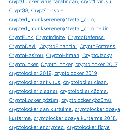
crypt0l0cker virüs tarafından
,
crypt1 virüsü
,
Crypt38
,
CryptConsole
,
crypted_monkserenen@tvstar_com
,
crypted_monkserenen@tvstar_com nedir
,
CryptFuck
,
CryptInfinite
,
CryptoDefense
,
CryptoDevil
,
CryptoFinancial
,
CryptoFortress
,
CryptoHasYou
,
CryptoHitman
,
CryptoJacky
,
CryptoJoker
,
CryptoLocker
,
cryptolocker 2017
,
cryptolocker 2018
,
cryptolocker 2019
,
cryptolocker antivirus
,
cryptolocker clean
,
cryptolocker cleaner
,
cryptolocker çözme
,
CryptoLocker çözüm
,
cryptolocker çözümü
,
cryptolocker dan kurtulma
,
cryptolocker dosya
kurtarma
,
cryptolocker dosya kurtarma 2018
,
cryptolocker encrypted
,
cryptolocker fidye