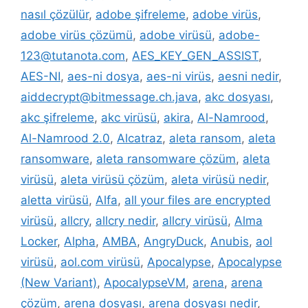
nasıl çözülür
,
adobe şifreleme
,
adobe virüs
,
adobe virüs çözümü
,
adobe virüsü
,
adobe-
123@tutanota.com
,
AES_KEY_GEN_ASSIST
,
AES-NI
,
aes-ni dosya
,
aes-ni virüs
,
aesni nedir
,
aiddecrypt@bitmessage.ch.java
,
akc dosyası
,
akc şifreleme
,
akc virüsü
,
akira
,
Al-Namrood
,
Al-Namrood 2.0
,
Alcatraz
,
aleta ransom
,
aleta
ransomware
,
aleta ransomware çözüm
,
aleta
virüsü
,
aleta virüsü çözüm
,
aleta virüsü nedir
,
aletta virüsü
,
Alfa
,
all your files are encrypted
virüsü
,
allcry
,
allcry nedir
,
allcry virüsü
,
Alma
Locker
,
Alpha
,
AMBA
,
AngryDuck
,
Anubis
,
aol
virüsü
,
aol.com virüsü
,
Apocalypse
,
Apocalypse
(New Variant)
,
ApocalypseVM
,
arena
,
arena
çözüm
,
arena dosyası
,
arena dosyası nedir
,