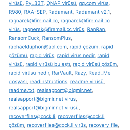
virüsü
,
PyL33T
,
QNAP virüsü
,
qq.com virüs
,
R980
,
RAA-SEP
,
Radamant
,
Radamant v2.1
,
ragnarek@firemail.cc
,
ragnarek@firemail.cc
virüs
,
ragnerek@firemail.cc virüs
,
RanRan
,
RansomCuck
,
RansomPlus
,
raphaelduphon@aol.com
,
rapid çözüm
,
rapid
çözümü
,
rapid virüs
,
rapid virüs nedir
,
rapid
virüsü
,
rapid virüsü bulaştı
,
rapid virüsü çözüm
,
rapid virüsü nedir
,
RarVault
,
Razy
,
Read_Me
dosyası
,
readinstructions
,
readme virüsü
,
readme.txt
,
realsapport@bigmir.net
,
realsapport@bigmir.net virus
,
realsapport@bigmir.net virüsü
,
recoverfiles@cock.li
,
recoverfiles@cock.li
çözüm
,
recoverfiles@cock.li virüs
,
recovery_file
,