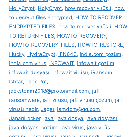
HollyCrypt
,
HolyCrypt
,
how recover virüsü
,
how
to decrypt files encrypted
,
HOW TO RECOVER
ENCRYPTED FILES
,
how to recover virüsü
,
HOW
TO RETURN FILES
,
HOWTO_RECOVERY
,
HOWTO_RECOVERY_FILES
,
HOWTO_RESTORE
,
Hucky
,
HydraCrypt
,
IFN643
,
india.com çözüm
,
india.com virus
,
INFOWAIT
,
infowait çözüm
,
infowait dosyası
,
infowait virüsü
,
iRansom
,
Ishtar
,
Jack.Pot
,
jacksteam2018@protonmail.com
,
jaff
ransomware
,
jaff virüsü
,
jaff virüsü çözüm
,
jaff
virüsü nedir
,
Jager
,
jamdom@qq.com
,
JapanLocker
,
java
,
java dosya
,
java dosyası
,
java dosyası çözüm
,
java virüs
,
java virüs
çözümü
,
java virüsü
,
java virüsü nedir
,
Jigsaw
,