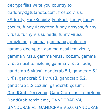
decrypt files write you country to
darldreyk@tutanota.com
,
fros.cc virüs
,
FS0ciety
,
FuckSociety
,
FunFact
,
funny
,
funny
çözüm
,
funny decryptor
,
funny dosyası
,
funny
virüsü
,
funny virüsü nedir
,
funny virüsü
temizleme
,
gamma
,
gamma cryptolocker
,
gamma decryptor
,
gamma nasıl temizlenir
,
gamma virüsü
,
gamma virüsü çözüm
,
gamma
virüsü nasıl temizlenir
,
gamma virüsü nedir
,
gandcrab 5 virüsü
,
gandcrab 5.1
,
gandcrab 5.1
virüs
,
gandcrab 5.1 virüsü
,
gandcrab 5.2
,
gandcrab 5.2 çözüm
,
gandcrab çözüm
,
GandCrab Decryptor
,
GandCrab nasıl temizlenir
,
GandCrab temizleme
,
GANDCRAB V4
,
GANDCRAB v5
,
GANDCRAB V5.0
,
GANDCRAB