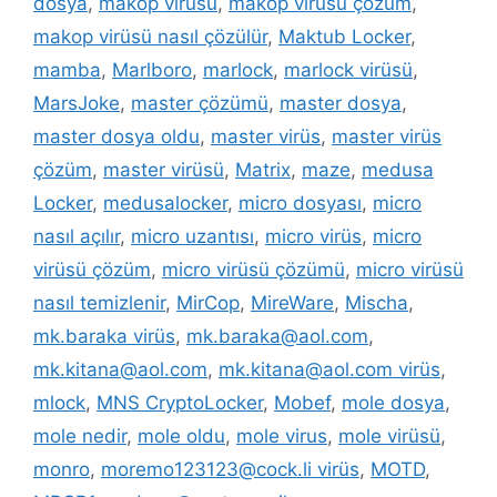
dosya
,
makop virüsü
,
makop virüsü çözüm
,
makop virüsü nasıl çözülür
,
Maktub Locker
,
mamba
,
Marlboro
,
marlock
,
marlock virüsü
,
MarsJoke
,
master çözümü
,
master dosya
,
master dosya oldu
,
master virüs
,
master virüs
çözüm
,
master virüsü
,
Matrix
,
maze
,
medusa
Locker
,
medusalocker
,
micro dosyası
,
micro
nasıl açılır
,
micro uzantısı
,
micro virüs
,
micro
virüsü çözüm
,
micro virüsü çözümü
,
micro virüsü
nasıl temizlenir
,
MirCop
,
MireWare
,
Mischa
,
mk.baraka virüs
,
mk.baraka@aol.com
,
mk.kitana@aol.com
,
mk.kitana@aol.com virüs
,
mlock
,
MNS CryptoLocker
,
Mobef
,
mole dosya
,
mole nedir
,
mole oldu
,
mole virus
,
mole virüsü
,
monro
,
moremo123123@cock.li virüs
,
MOTD
,