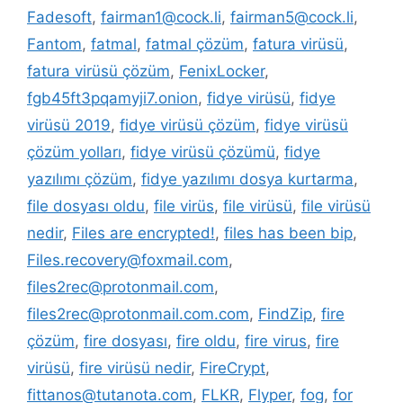
Fadesoft
,
fairman1@cock.li
,
fairman5@cock.li
,
Fantom
,
fatmal
,
fatmal çözüm
,
fatura virüsü
,
fatura virüsü çözüm
,
FenixLocker
,
fgb45ft3pqamyji7.onion
,
fidye virüsü
,
fidye
virüsü 2019
,
fidye virüsü çözüm
,
fidye virüsü
çözüm yolları
,
fidye virüsü çözümü
,
fidye
yazılımı çözüm
,
fidye yazılımı dosya kurtarma
,
file dosyası oldu
,
file virüs
,
file virüsü
,
file virüsü
nedir
,
Files are encrypted!
,
files has been bip
,
Files.recovery@foxmail.com
,
files2rec@protonmail.com
,
files2rec@protonmail.com.com
,
FindZip
,
fire
çözüm
,
fire dosyası
,
fire oldu
,
fire virus
,
fire
virüsü
,
fire virüsü nedir
,
FireCrypt
,
fittanos@tutanota.com
,
FLKR
,
Flyper
,
fog
,
for