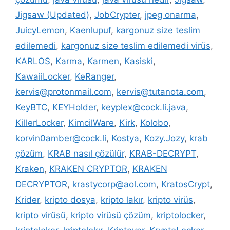
Jigsaw (Updated)
,
JobCrypter
,
jpeg onarma
,
JuicyLemon
,
Kaenlupuf
,
kargonuz size teslim
edilemedi
,
kargonuz size teslim edilemedi virüs
,
KARLOS
,
Karma
,
Karmen
,
Kasiski
,
KawaiiLocker
,
KeRanger
,
kervis@protonmail.com
,
kervis@tutanota.com
,
KeyBTC
,
KEYHolder
,
keyplex@cock.li.java
,
KillerLocker
,
KimcilWare
,
Kirk
,
Kolobo
,
korvin0amber@cock.li
,
Kostya
,
Kozy.Jozy
,
krab
çözüm
,
KRAB nasıl çözülür
,
KRAB-DECRYPT
,
Kraken
,
KRAKEN CRYPTOR
,
KRAKEN
DECRYPTOR
,
krastycorp@aol.com
,
KratosCrypt
,
Krider
,
kripto dosya
,
kripto lakır
,
kripto virüs
,
kripto virüsü
,
kripto virüsü çözüm
,
kriptolocker
,