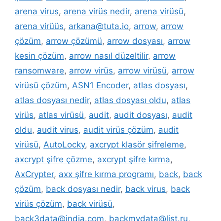
arena virus
,
arena virüs nedir
,
arena virüsü
,
arena virüüs
,
arkana@tuta.io
,
arrow
,
arrow
çözüm
,
arrow çözümü
,
arrow dosyası
,
arrow
kesin çözüm
,
arrow nasıl düzeltilir
,
arrow
ransomware
,
arrow virüs
,
arrow virüsü
,
arrow
virüsü çözüm
,
ASN1 Encoder
,
atlas dosyası
,
atlas dosyası nedir
,
atlas dosyası oldu
,
atlas
virüs
,
atlas virüsü
,
audit
,
audit dosyası
,
audit
oldu
,
audit virus
,
audit virüs çözüm
,
audit
virüsü
,
AutoLocky
,
axcrypt klasör şifreleme
,
axcrypt şifre çözme
,
axcrypt şifre kırma
,
AxCrypter
,
axx şifre kırma programı
,
back
,
back
çözüm
,
back dosyası nedir
,
back virus
,
back
virüs çözüm
,
back virüsü
,
back3data@india.com
,
backmydata@list.ru
,