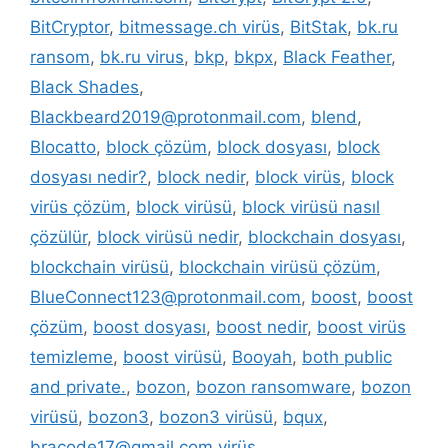
BitCryptor
,
bitmessage.ch virüs
,
BitStak
,
bk.ru
ransom
,
bk.ru virus
,
bkp
,
bkpx
,
Black Feather
,
Black Shades
,
Blackbeard2019@protonmail.com
,
blend
,
Blocatto
,
block çözüm
,
block dosyası
,
block
dosyası nedir?
,
block nedir
,
block virüs
,
block
virüs çözüm
,
block virüsü
,
block virüsü nasıl
çözülür
,
block virüsü nedir
,
blockchain dosyası
,
blockchain virüsü
,
blockchain virüsü çözüm
,
BlueConnect123@protonmail.com
,
boost
,
boost
çözüm
,
boost dosyası
,
boost nedir
,
boost virüs
temizleme
,
boost virüsü
,
Booyah
,
both public
and private.
,
bozon
,
bozon ransomware
,
bozon
virüsü
,
bozon3
,
bozon3 virüsü
,
bqux
,
bracode17@gmail.com virüs
,