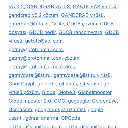
V5.0.2
,
GANDCRAB v5.0.3
,
GANDCRAB v5.0.4
,
gandcrab v5.2 çözüm
,
GANDCRAB virüsü
,
gaterban@tuta.io
,
GC47
,
GDCB çözüm
,
GDCB
dosyası
,
GDCB nedir
,
GDCB ransomware
,
GDCB
virüsü
,
getbtc@aol.com
,
getmy@protonmail.com
,
getmy@protonmail.com çözüm
,
getmy@protonmail.com virüs
,
getmydata@list.ru
,
getmydata@list.ru virüsü
,
GhostCrypt
,
gif nedir
,
gif virus
,
gif virüsü
,
gif
virüsü çözüm
,
Globe
,
Globe3
,
GlobeImposter
,
GlobeImposter 2.0
,
GOG
,
gogoogle
,
GoldenEye
,
Gomasom
,
google dosya uzantısı
,
google
uzantı
,
görsel onarma
,
GPCode
,
gruzinrussian@aol.com
,
gruzinrussian@aol.com