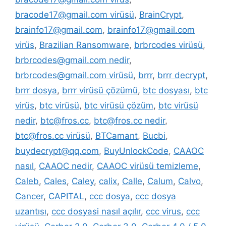
bracode17@gmail.com virüsü
,
BrainCrypt
,
brainfo17@gmail.com
,
brainfo17@gmail.com
virüs
,
Brazilian Ransomware
,
brbrcodes virüsü
,
brbrcodes@gmail.com nedir
,
brbrcodes@gmail.com virüsü
,
brrr
,
brrr decrypt
,
brrr dosya
,
brrr virüsü çözümü
,
btc dosyası
,
btc
virüs
,
btc virüsü
,
btc virüsü çözüm
,
btc virüsü
nedir
,
btc@fros.cc
,
btc@fros.cc nedir
,
btc@fros.cc virüsü
,
BTCamant
,
Bucbi
,
buydecrypt@qq.com
,
BuyUnlockCode
,
CAAOC
nasıl
,
CAAOC nedir
,
CAAOC virüsü temizleme
,
Caleb
,
Cales
,
Caley
,
calix
,
Calle
,
Calum
,
Calvo
,
Cancer
,
CAPITAL
,
ccc dosya
,
ccc dosya
uzantısı
,
ccc dosyasi nasıl açılır
,
ccc virus
,
ccc