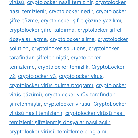
virüsü
,
cryptolocker nasil temizlnir
,
cryptolocker
nasıl temizlenir
,
cryptolocker nedir
,
cryptolocker
şifre çözme
,
cryptolocker şifre çözme yazılımı
,
cryptolocker şifre kaldırma
,
cryptolocker şifreli
dosyaları açma
,
cryptolocker silme
,
cryptolocker
solution
,
cryptolocker solutions
,
cryptolocker
tarafindan şifrelenmiştir
,
cryptolocker
temizleme
,
cryptolocker temizlik
,
CryptoLocker
v2
,
cryptolocker v3
,
cryptolocker virus
,
cryptolocker virüs bulma programı
,
cryptolocker
virüs çözümü
,
cryptolocker virüs tarafından
şifrelenmiştir
,
cryptolocker virusu
,
CryptoLocker
virüsü nasıl temizlenir
,
cryptolocker virüsü nasıl
temizlenir şifrelenmiş dosyalar nasıl açılır
,
cryptolocker virüsü temizleme programı
,