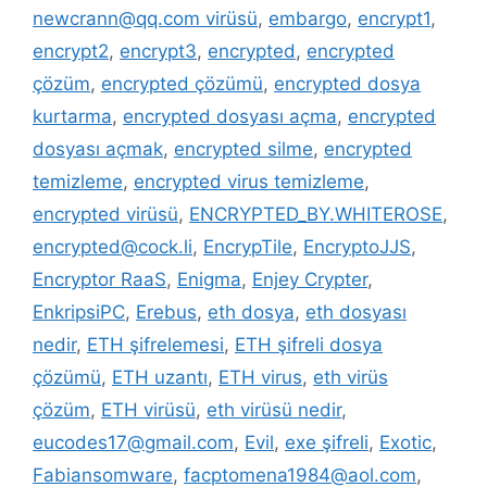
newcrann@qq.com virüsü
,
embargo
,
encrypt1
,
encrypt2
,
encrypt3
,
encrypted
,
encrypted
çözüm
,
encrypted çözümü
,
encrypted dosya
kurtarma
,
encrypted dosyası açma
,
encrypted
dosyası açmak
,
encrypted silme
,
encrypted
temizleme
,
encrypted virus temizleme
,
encrypted virüsü
,
ENCRYPTED_BY.WHITEROSE
,
encrypted@cock.li
,
EncrypTile
,
EncryptoJJS
,
Encryptor RaaS
,
Enigma
,
Enjey Crypter
,
EnkripsiPC
,
Erebus
,
eth dosya
,
eth dosyası
nedir
,
ETH şifrelemesi
,
ETH şifreli dosya
çözümü
,
ETH uzantı
,
ETH virus
,
eth virüs
çözüm
,
ETH virüsü
,
eth virüsü nedir
,
eucodes17@gmail.com
,
Evil
,
exe şifreli
,
Exotic
,
Fabiansomware
,
facptomena1984@aol.com
,