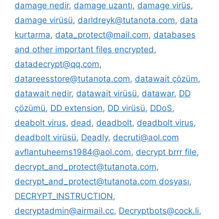
damage nedir
,
damage uzantı
,
damage virüs
,
damage virüsü
,
darldreyk@tutanota.com
,
data
kurtarma
,
data_protect@mail.com
,
databases
and other important files encrypted
,
datadecrypt@qq.com
,
datareesstore@tutanota.com
,
datawait çözüm
,
datawait nedir
,
datawait virüsü
,
datawar
,
DD
çözümü
,
DD extension
,
DD virüsü
,
DDoS
,
deabolt virus
,
dead
,
deadbolt
,
deadbolt virus
,
deadbolt virüsü
,
Deadly
,
decruti@aol.com
avflantuheems1984@aol.com
,
decrypt brrr file
,
decrypt_and_protect@tutanota.com
,
decrypt_and_protect@tutanota.com dosyası
,
DECRYPT_INSTRUCTION
,
decryptadmin@airmail.cc
,
Decryptbots@cock.li
,