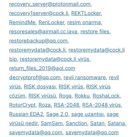
recovery_server@protonmail.com
,
recovery1server@cock.li
,
REKTLocker
,
RemindMe
,
RenLocker
,
resim onarma
,
resoresales@airmail.cc.java
,
restore files
,
restorebackup@qq.com
,
restoremydata@cock.li
,
restoremydata@cock.li
bip
,
restoremydata@cock.li virüs
,
return_files_2019@aol.com
decryptprof@qq.com
,
revil ransomware
,
revil
virüs
,
RISK dosyası
,
RISK virüs
,
RISK virüs
çözüm
,
RISK virüsü
,
Roga
,
Rokku
,
RoshaLock
,
RotorCrypt
,
Roza
,
RSA-2048
,
RSA-2048 virüs
,
Russian EDA2
,
Sage 2.0
,
sage uzantısı
,
sage
virüsü nedir
,
SamSam
,
Sanction
,
Satan
,
Satana
,
savemydata@qq.com
,
savemydata@qq.com