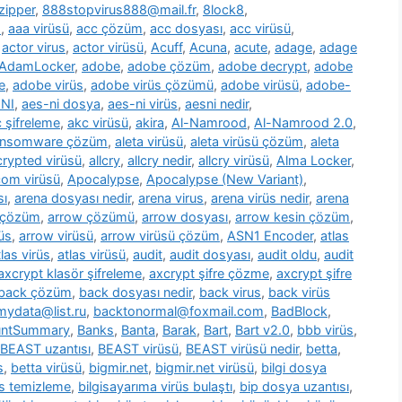
zipper
,
888stopvirus888@mail.fr
,
8lock8
,
m
,
aaa virüsü
,
acc çözüm
,
acc dosyası
,
acc virüsü
,
,
actor virus
,
actor virüsü
,
Acuff
,
Acuna
,
acute
,
adage
,
adage
AdamLocker
,
adobe
,
adobe çözüm
,
adobe decrypt
,
adobe
e
,
adobe virüs
,
adobe virüs çözümü
,
adobe virüsü
,
adobe-
NI
,
aes-ni dosya
,
aes-ni virüs
,
aesni nedir
,
 şifreleme
,
akc virüsü
,
akira
,
Al-Namrood
,
Al-Namrood 2.0
,
ransomware çözüm
,
aleta virüsü
,
aleta virüsü çözüm
,
aleta
ncrypted virüsü
,
allcry
,
allcry nedir
,
allcry virüsü
,
Alma Locker
,
com virüsü
,
Apocalypse
,
Apocalypse (New Variant)
,
sı
,
arena dosyası nedir
,
arena virus
,
arena virüs nedir
,
arena
 çözüm
,
arrow çözümü
,
arrow dosyası
,
arrow kesin çözüm
,
üs
,
arrow virüsü
,
arrow virüsü çözüm
,
ASN1 Encoder
,
atlas
tlas virüs
,
atlas virüsü
,
audit
,
audit dosyası
,
audit oldu
,
audit
axcrypt klasör şifreleme
,
axcrypt şifre çözme
,
axcrypt şifre
back çözüm
,
back dosyası nedir
,
back virus
,
back virüs
ydata@list.ru
,
backtonormal@foxmail.com
,
BadBlock
,
untSummary
,
Banks
,
Banta
,
Barak
,
Bart
,
Bart v2.0
,
bbb virüs
,
BEAST uzantısı
,
BEAST virüsü
,
BEAST virüsü nedir
,
betta
,
s
,
betta virüsü
,
bigmir.net
,
bigmir.net virüsü
,
bilgi dosya
üs temizleme
,
bilgisayarıma virüs bulaştı
,
bip dosya uzantısı
,