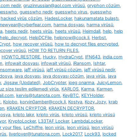
.com nedir
,
gruzinrussian@aol.com virüsü
,
gryphon çözüm
,
uesswho
,
guesswho nedir
,
guesswho virus
,
guesswho
,
hacked virüs çözüm
,
HadesLocker
,
hakunamatata bulaştı
,
newyear@cyberfear.com
,
harma dosyası
,
harma virüsü
,
ya
,
heets nedir
,
heets virüs
,
heets virüsü
,
Heimdall
,
help
,
help
help_decrypt
,
HelpDCFile
,
helpnow@cock.li
,
Herbst
,
Crypt
,
how recover virüsü
,
how to decrypt files encrypted
,
cover virüsü
,
HOW TO RETURN FILES
,
,
HOWTO_RESTORE
,
Hucky
,
HydraCrypt
,
IFN643
,
india.com
üm
,
infowait dosyası
,
infowait virüsü
,
iRansom
,
Ishtar
,
ransomware
,
jaff virüsü
,
jaff virüsü çözüm
,
jaff virüsü nedir
,
 dosya
,
java dosyası
,
java dosyası çözüm
,
java virüs
,
java
w
,
Jigsaw (Updated)
,
JobCrypter
,
jpeg onarma
,
JuicyLemon
,
z size teslim edilemedi virüs
,
KARLOS
,
Karma
,
Karmen
,
il.com
,
kervis@tutanota.com
,
KeyBTC
,
KEYHolder
,
k
,
Kolobo
,
korvin0amber@cock.li
,
Kostya
,
Kozy.Jozy
,
krab
en
,
KRAKEN CRYPTOR
,
KRAKEN DECRYPTOR
,
dosya
,
kripto lakır
,
kripto virüs
,
kripto virüsü
,
kripto virüsü
vor
,
KryptoLocker
,
L33TAF Locker
,
LambdaLocker
,
 your files
,
LeChiffre
,
leon virüs
,
leon virüsü
,
leon virüsü
irüs
,
liverlover@tunatona.com
,
Lock2017
,
Lock93
,
locked