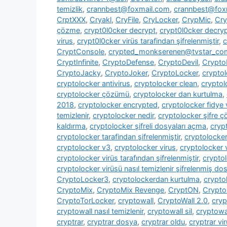
temizlik
,
crannbest@foxmail.com
,
crannbest@foxm
CrptXXX
,
Cryakl
,
CryFile
,
CryLocker
,
CrypMic
,
Cry
çözme
,
crypt0l0cker decrypt
,
crypt0l0cker decryp
virus
,
crypt0l0cker virüs tarafindan şifrelenmiştir
,
c
CryptConsole
,
crypted_monkserenen@tvstar_co
CryptInfinite
,
CryptoDefense
,
CryptoDevil
,
CryptoF
CryptoJacky
,
CryptoJoker
,
CryptoLocker
,
crypto
cryptolocker antivirus
,
cryptolocker clean
,
cryptol
cryptolocker çözümü
,
cryptolocker dan kurtulma
,
2018
,
cryptolocker encrypted
,
cryptolocker fidye 
temizlenir
,
cryptolocker nedir
,
cryptolocker şifre 
kaldırma
,
cryptolocker şifreli dosyaları açma
,
cryp
cryptolocker tarafindan şifrelenmiştir
,
cryptolocke
cryptolocker v3
,
cryptolocker virus
,
cryptolocker 
cryptolocker virüs tarafından şifrelenmiştir
,
cryptol
cryptolocker virüsü nasıl temizlenir şifrelenmiş dosy
CryptoLocker3
,
cryptolockerdan kurtulma
,
crypto
CryptoMix
,
CryptoMix Revenge
,
CryptON
,
Crypto
CryptoTorLocker
,
cryptowall
,
CryptoWall 2.0
,
cryp
cryptowall nasıl temizlenir
,
cryptowall sil
,
cryptowal
cryptrar
,
cryptrar dosya
,
cryptrar oldu
,
cryptrar vi