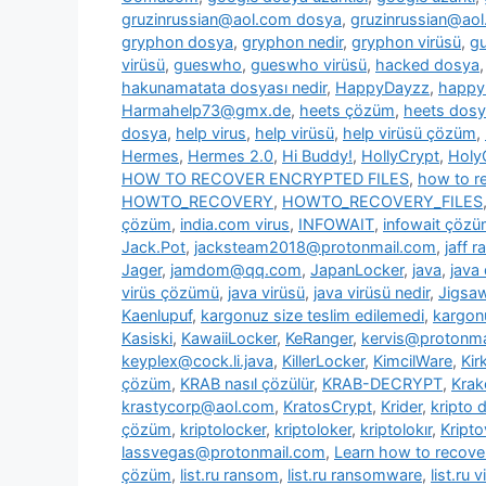
gruzinrussian@aol.com dosya
,
gruzinrussian@aol
gryphon dosya
,
gryphon nedir
,
gryphon virüsü
,
g
virüsü
,
gueswho
,
gueswho virüsü
,
hacked dosya
hakunamatata dosyası nedir
,
HappyDayzz
,
happy
Harmahelp73@gmx.de
,
heets çözüm
,
heets dos
dosya
,
help virus
,
help virüsü
,
help virüsü çözüm
,
Hermes
,
Hermes 2.0
,
Hi Buddy!
,
HollyCrypt
,
Holy
HOW TO RECOVER ENCRYPTED FILES
,
how to re
HOWTO_RECOVERY
,
HOWTO_RECOVERY_FILES
çözüm
,
india.com virus
,
INFOWAIT
,
infowait çöz
Jack.Pot
,
jacksteam2018@protonmail.com
,
jaff 
Jager
,
jamdom@qq.com
,
JapanLocker
,
java
,
java
virüs çözümü
,
java virüsü
,
java virüsü nedir
,
Jigsa
Kaenlupuf
,
kargonuz size teslim edilemedi
,
kargonu
Kasiski
,
KawaiiLocker
,
KeRanger
,
kervis@protonma
keyplex@cock.li.java
,
KillerLocker
,
KimcilWare
,
Kir
çözüm
,
KRAB nasıl çözülür
,
KRAB-DECRYPT
,
Krak
krastycorp@aol.com
,
KratosCrypt
,
Krider
,
kripto 
çözüm
,
kriptolocker
,
kriptoloker
,
kriptolokır
,
Kripto
lassvegas@protonmail.com
,
Learn how to recover
çözüm
,
list.ru ransom
,
list.ru ransomware
,
list.ru v