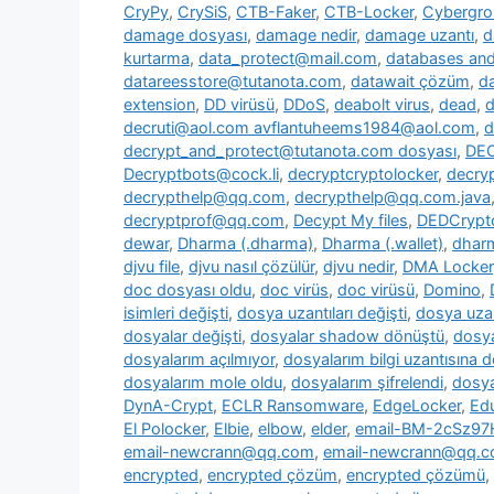
CryPy
,
CrySiS
,
CTB-Faker
,
CTB-Locker
,
Cybergr
damage dosyası
,
damage nedir
,
damage uzantı
,
d
kurtarma
,
data_protect@mail.com
,
databases and 
datareesstore@tutanota.com
,
datawait çözüm
,
da
extension
,
DD virüsü
,
DDoS
,
deabolt virus
,
dead
,
d
decruti@aol.com avflantuheems1984@aol.com
,
d
decrypt_and_protect@tutanota.com dosyası
,
DE
Decryptbots@cock.li
,
decryptcryptolocker
,
decry
decrypthelp@qq.com
,
decrypthelp@qq.com.java
decryptprof@qq.com
,
Decypt My files
,
DEDCrypt
dewar
,
Dharma (.dharma)
,
Dharma (.wallet)
,
dharm
djvu file
,
djvu nasıl çözülür
,
djvu nedir
,
DMA Locker
doc dosyası oldu
,
doc virüs
,
doc virüsü
,
Domino
,
isimleri değişti
,
dosya uzantıları değişti
,
dosya uzan
dosyalar değişti
,
dosyalar shadow dönüştü
,
dosya
dosyalarım açılmıyor
,
dosyalarım bilgi uzantısına 
dosyalarım mole oldu
,
dosyalarım şifrelendi
,
dosya
DynA-Crypt
,
ECLR Ransomware
,
EdgeLocker
,
Ed
El Polocker
,
Elbie
,
elbow
,
elder
,
email-BM-2cSz9
email-newcrann@qq.com
,
email-newcrann@qq.co
encrypted
,
encrypted çözüm
,
encrypted çözümü
,