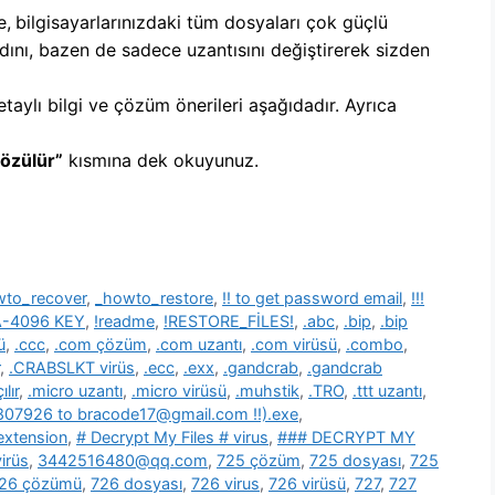
e,
b
ilgisayarlarınızdaki tüm dosyaları çok güçlü
dını, bazen de sadece uzantısını değiştirerek sizden
etaylı bilgi ve çözüm önerileri aşağıdadır. Ayrıca
Çözülür”
kısmına dek okuyunuz.
wto_recover
,
_howto_restore
,
!! to get password email
,
!!!
SA-4096 KEY
,
!readme
,
!RESTORE_FİLES!
,
.abc
,
.bip
,
.bip
ü
,
.ccc
,
.com çözüm
,
.com uzantı
,
.com virüsü
,
.combo
,
,
.CRABSLKT virüs
,
.ecc
,
.exx
,
.gandcrab
,
.gandcrab
lır
,
.micro uzantı
,
.micro virüsü
,
.muhstik
,
.TRO
,
.ttt uzantı
,
39807926 to bracode17@gmail.com !!).exe
,
 extension
,
# Decrypt My Files # virus
,
### DECRYPT MY
irüs
,
3442516480@qq.com
,
725 çözüm
,
725 dosyası
,
725
26 çözümü
,
726 dosyası
,
726 virus
,
726 virüsü
,
727
,
727