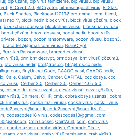
lür
,
bip uzantı
,
bip virüs temizleme
,
bip virüsü
,
bip virüsü
rypt
,
BitCrypt 2.0
,
BitCryptor
,
bitmessage.ch virüs
,
BitStak
,
r
,
Black Shades
,
Blackbeard2019@protonmail.com
,
blend
,
ası nedir?
,
block nedir
,
block virüs
,
block virüs çözüm
,
block
r
,
blockchain dosyası
,
blockchain virüsü
,
blockchain virüsü
,
boost çözüm
,
boost dosyası
,
boost nedir
,
boost virüs
private.
,
bozon
,
bozon ransomware
,
bozon virüsü
,
bozon3
,
s
,
bracode17@gmail.com virüsü
,
BrainCrypt
,
,
Brazilian Ransomware
,
brbrcodes virüsü
,
m virüsü
,
brrr
,
brrr decrypt
,
brrr dosya
,
brrr virüsü çözümü
,
m
,
btc virüsü nedir
,
btc@fros.cc
,
btc@fros.cc nedir
,
t@qq.com
,
BuyUnlockCode
,
CAAOC nasıl
,
CAAOC nedir
,
ix
,
Calle
,
Calum
,
Calvo
,
Cancer
,
CAPITAL
,
ccc dosya
,
ccc
cc virüsü
,
Cerber 2.0
,
Cerber 3.0
,
Cerber 4.0 / 5.0
,
sı
,
cesar oldu
,
cesar uzantısı
,
cesar virüsü
,
cezar çözüm
,
zar virüsü
,
Chimera
,
CHIP
,
cmb
,
cobra dosya uzantısı
,
cobra
ck.li mail virüs
,
cock.li mail virüsü
,
cock.li virüs
,
cock.li virüs
code2uncrypt@cock.li
,
code2uncrypt@cock.li virüs
,
üm
,
codescodes18 virus
,
codescodes18@gmail.com
,
1985@aol.com
,
Coin Locker
,
CoinVault
,
com
,
com virüs
sı
,
combo uzantı
,
combo virüsü
,
Comrade Circle
,
b uzantı
,
crab virüsü
,
crab virüsü temizleme
,
crab virüsü