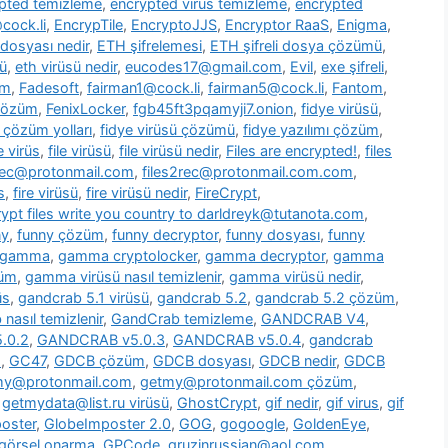
pted temizleme
,
encrypted virus temizleme
,
encrypted
cock.li
,
EncrypTile
,
EncryptoJJS
,
Encryptor RaaS
,
Enigma
,
 dosyası nedir
,
ETH şifrelemesi
,
ETH şifreli dosya çözümü
,
ü
,
eth virüsü nedir
,
eucodes17@gmail.com
,
Evil
,
exe şifreli
,
om
,
Fadesoft
,
fairman1@cock.li
,
fairman5@cock.li
,
Fantom
,
 çözüm
,
FenixLocker
,
fgb45ft3pqamyji7.onion
,
fidye virüsü
,
ü çözüm yolları
,
fidye virüsü çözümü
,
fidye yazılımı çözüm
,
le virüs
,
file virüsü
,
file virüsü nedir
,
Files are encrypted!
,
files
2rec@protonmail.com
,
files2rec@protonmail.com.com
,
s
,
fire virüsü
,
fire virüsü nedir
,
FireCrypt
,
rypt files write you country to darldreyk@tutanota.com
,
ny
,
funny çözüm
,
funny decryptor
,
funny dosyası
,
funny
gamma
,
gamma cryptolocker
,
gamma decryptor
,
gamma
züm
,
gamma virüsü nasıl temizlenir
,
gamma virüsü nedir
,
üs
,
gandcrab 5.1 virüsü
,
gandcrab 5.2
,
gandcrab 5.2 çözüm
,
nasıl temizlenir
,
GandCrab temizleme
,
GANDCRAB V4
,
.0.2
,
GANDCRAB v5.0.3
,
GANDCRAB v5.0.4
,
gandcrab
o
,
GC47
,
GDCB çözüm
,
GDCB dosyası
,
GDCB nedir
,
GDCB
my@protonmail.com
,
getmy@protonmail.com çözüm
,
,
getmydata@list.ru virüsü
,
GhostCrypt
,
gif nedir
,
gif virus
,
gif
oster
,
GlobeImposter 2.0
,
GOG
,
gogoogle
,
GoldenEye
,
görsel onarma
,
GPCode
,
gruzinrussian@aol.com
,