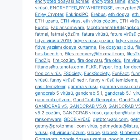
encrypted dosyası açmak
,
encrypted silme
,
encry
virüsü
,
ENCRYPTED_BY.WHITEROSE
,
encrypted@
Enjey Crypter
,
EnkripsiPC
,
Erebus
,
eth dosya
,
eth
ETH uzantı
,
ETH virus
,
eth virüs çözüm
,
ETH virüs
Exotic
,
Fabiansomware
,
facptomena1984@aol.c
fatmal
,
fatmal çözüm
,
fatura virüsü
,
fatura virüsü
fidye virüsü 2019
,
fidye virüsü çözüm
,
fidye virüs
fidye yazılımı dosya kurtarma
,
file dosyası oldu
,
fi
has been bip
,
Files.recovery@foxmail.com
,
files
FindZip
,
fire çözüm
,
fire dosyası
,
fire oldu
,
fire viru
fittanos@tutanota.com
,
FLKR
,
Flyper
,
fog
,
for dec
fros.cc virüs
,
FS0ciety
,
FuckSociety
,
FunFact
,
fun
virüsü
,
funny virüsü nedir
,
funny virüsü temizleme
,
nasıl temizlenir
,
gamma virüsü
,
gamma virüsü çö
gandcrab 5 virüsü
,
gandcrab 5.1
,
gandcrab 5.1 vir
gandcrab çözüm
,
GandCrab Decryptor
,
GandCrab 
GANDCRAB v5
,
GANDCRAB V5.0
,
GANDCRAB V5
v5.2 çözüm
,
GANDCRAB virüsü
,
gaterban@tuta.i
ransomware
,
GDCB virüsü
,
getbtc@aol.com
,
get
getmy@protonmail.com virüs
,
getmydata@list.ru
virüsü
,
gif virüsü çözüm
,
Globe
,
Globe3
,
GlobeImp
Gomasom
,
google dosya uzantısı
,
google uzantı
,