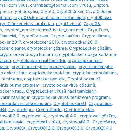
ail.com virüs
,
crannbest@foxmail.com virüsü
,
Cripton
,
pren
,
crypt dosyası
,
Crypt0
,
Crypt0L0cker
,
Crypt0l0cker
t tool
,
crypt0l0cker tarafından şifrelenmiştir
,
crypt0l0cker
rypt0l0cker virüs tarafından
,
crypt1 virüsü
,
Crypt38
,
m
,
crypted_monkserenen@tvstar_com nedir
,
CryptFuck
,
inancial
,
CryptoFortress
,
CryptoHasYou
,
CryptoHitman
,
locker 2017
,
cryptolocker 2018
,
cryptolocker 2019
,
ocker cleaner
,
cryptolocker çözme
,
CryptoLocker çözüm
,
cryptolocker dosya kurtarma
,
cryptolocker dosya kurtarma
virüsü
,
cryptolocker nasil temizlnir
,
cryptolocker nasıl
çözme
,
cryptolocker şifre çözme yazılımı
,
cryptolocker şifre
tolocker silme
,
cryptolocker solution
,
cryptolocker solutions
,
r temizleme
,
cryptolocker temizlik
,
CryptoLocker v2
,
virüs bulma programı
,
cryptolocker virüs çözümü
,
ocker virusu
,
CryptoLocker virüsü nasıl temizlenir
,
alar nasıl açılır
,
cryptolocker virüsü temizleme programı
,
lockerdan nasil korunurum
,
CryptoLockerEU
,
CryptoLuck
,
rBit
,
CryptoRoger
,
CryptoShield
,
CryptoShocker
,
towall 3.0
,
cryptowall 4
,
cryptowall 4.0.
,
cryptowall çözüm
,
l temizleyici
,
cryptowall virüsü
,
cryptowall4.0.
,
CryptoWire
,
rüs
,
CryptXXX
,
CryptXXX 2.0
,
CryptXXX 3.0
,
CryptXXX 4.0
,