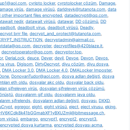
oup1@aol.com
,
cyripto locker
,
cyrptolocker çözüm
,
Damage
,
amage virüs
,
damage virüsü
,
darldreyk@tutanota.com
,
data
other important files encrypted
,
datadecrypt@qq.com
,
tawait nedir
,
datawait virüsü
,
datawar
,
DD çözümü
,
DD
eadbolt
,
deadbolt virus
,
deadbolt virüsü
,
Deadly
,
ecrypt brrr file
,
decrypt_and_protect@tutanota.com
,
CRYPT_INSTRUCTION
,
decryptadmin@airmail.cc
,
ptdata@qq.com
,
decrypter
,
decryptfiles@420blaze.it
,
,
decryptoperator@qq.com
,
decryptor.top
,
or
,
DeriaLock
,
deuce
,
Dever
,
devil
,
Devoe
,
Devon
,
Devos
,
a virus
,
Digisom
,
DirtyDecrypt
,
djvu çözüm
,
djvu dosya
,
,
DMA Locker 3.0
,
DMA Locker 4.0
,
DMALocker Imposter
,
Done
,
DonovanTudor@aol.com
,
dosya adları değişti
,
dosya
tıları eth oldu
,
dosyalar akc oldu
,
dosyalar back oldu
,
ları şifreleyen virüs
,
dosyaları şifreleyen virüs çözümü
,
dönüştü
,
dosyalarım gif oldu
,
dosyalarım java oldu
,
larım şifrelendş
,
dosyaların adları değişti
,
dosyası
,
DXXD
,
uCrypt
,
egregor
,
eight
,
eight virüsü
,
eject
,
eject virusu
,
eking
,
7HV6KCdk8k41bGGmabXF1yBXUZmji@bitmessage.ch
,
m virüsü
,
embargo
,
encrypt1
,
encrypt2
,
encrypt3
,
encrypted dosya kurtarma
,
encrypted dosyası açma
,