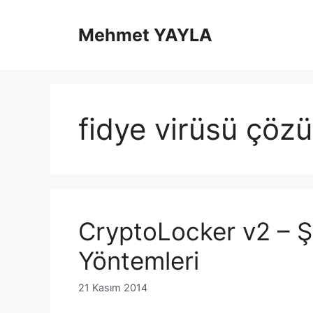
İçeriğe
atla
Mehmet YAYLA
fidye virüsü çöz
CryptoLocker v2 – Ş
Yöntemleri
21 Kasım 2014