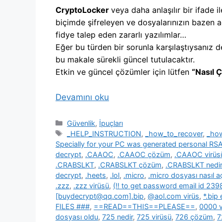
CryptoLocker
veya daha anlaşılır bir ifade il
biçimde şifreleyen ve dosyalarınızın bazen a
fidye talep eden zararlı yazılımlar…
Eğer bu türden bir sorunla karşılaştıysanız d
bu makale sürekli güncel tutulacaktır.
Etkin ve güncel çözümler için lütfen
“Nasıl 
Devamını oku
Kategoriler
Güvenlik
,
İpuçları
Etiketler
_HELP_INSTRUCTION
,
_how_to_recover
,
_ho
Specially for your PC was generated personal R
decrypt
,
.CAAOC
,
.CAAOC çözüm
,
.CAAOC virüs
.CRABSLKT
,
.CRABSLKT çözüm
,
.CRABSLKT nedir
decrypt
,
.heets
,
.lol
,
.micro
,
.micro dosyası nasıl açı
.zzz
,
.zzz virüsü
,
(!! to get password email id 2
[buydecrypt@qq.com].bip
,
@aol.com virüs
,
*.bip
FILES ###
,
==READ==THIS==PLEASE==
,
0000 v
dosyası oldu
,
725 nedir
,
725 virüsü
,
726 çözüm
,
7