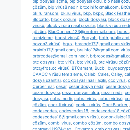
bip dosyası açma
,
bip dosyası oldu
,
bip nasıl çözü
çözüm
,
bip virüsü nedir
,
bitcoin1foxmail.com
,
BitC
bk.ru ransom
,
bk.ru virus
,
bkp
,
bkpx
,
Black Feathe
Blocatto
,
block çözüm
,
block dosyası
,
block dosy
virüsü
,
block virüsü nasıl çözülür
,
block virüsü nedi
çözüm
,
BlueConnect123@protonmail.com
,
boost
temizleme
,
boost virüsü
,
Booyah
,
both public and 
bozon3 virüsü
,
bqux
,
bracode17@gmail.com virü
brainfo17@gmail.com
,
brainfo17@gmail.com virüs
brbrcodes@gmail.com nedir
,
brbrcodes@gmail.co
btc dosyası
,
btc virüs
,
btc virüsü
,
btc virüsü çözü
btc@fros.cc virüsü
,
BTCamant
,
Bucbi
,
buydecryp
CAAOC virüsü temizleme
,
Caleb
,
Cales
,
Caley
,
cal
dosya uzantısı
,
ccc dosyasi nasıl açılır
,
ccc virus
,
c
CerberTear
,
cesar
,
cesar dosya nedir
,
cesar dosya
cezar dosyası
,
cezar dosyası oldu
,
cezar nedir
,
ce
dosyası
,
cobra nedir
,
cobra virüs
,
cobra virüsü
,
co
çözüm
,
cock.li virusü
,
cock.lu virüs
,
CockBlocker
,
codescodes
,
codescodes18
,
codescodes18 çöz
codescodes18@gmail.com virüsü
,
cogonkilsloc
çözüm
,
combi virus
,
combo çözüm
,
combo dosya
contreavilli1974@aol
,
Coverton
,
crab dosyası
,
cra