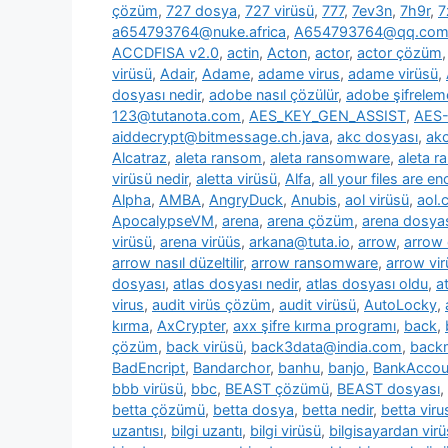
çözüm
,
727 dosya
,
727 virüsü
,
777
,
7ev3n
,
7h9r
,
7
a654793764@nuke.africa
,
A654793764@qq.co
ACCDFISA v2.0
,
actin
,
Acton
,
actor
,
actor çözüm
virüsü
,
Adair
,
Adame
,
adame virus
,
adame virüsü
,
dosyası nedir
,
adobe nasıl çözülür
,
adobe şifrelem
123@tutanota.com
,
AES_KEY_GEN_ASSIST
,
AES-
aiddecrypt@bitmessage.ch.java
,
akc dosyası
,
akc
Alcatraz
,
aleta ransom
,
aleta ransomware
,
aleta 
virüsü nedir
,
aletta virüsü
,
Alfa
,
all your files are e
Alpha
,
AMBA
,
AngryDuck
,
Anubis
,
aol virüsü
,
aol.
ApocalypseVM
,
arena
,
arena çözüm
,
arena dosya
virüsü
,
arena virüüs
,
arkana@tuta.io
,
arrow
,
arrow
arrow nasıl düzeltilir
,
arrow ransomware
,
arrow vir
dosyası
,
atlas dosyası nedir
,
atlas dosyası oldu
,
a
virus
,
audit virüs çözüm
,
audit virüsü
,
AutoLocky
,
kırma
,
AxCrypter
,
axx şifre kırma programı
,
back
,
çözüm
,
back virüsü
,
back3data@india.com
,
backm
BadEncript
,
Bandarchor
,
banhu
,
banjo
,
BankAcco
bbb virüsü
,
bbc
,
BEAST çözümü
,
BEAST dosyası
,
betta çözümü
,
betta dosya
,
betta nedir
,
betta viru
uzantısı
,
bilgi uzantı
,
bilgi virüsü
,
bilgisayardan vir