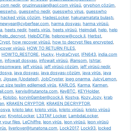
.com nedir
,
gruzinrussian@aol.com virüsü
,
gryphon çözüm
,
uesswho
,
guesswho nedir
,
guesswho virus
,
guesswho
,
hacked virüs çözüm
,
HadesLocker
,
hakunamatata bulaştı
,
newyear@cyberfear.com
,
harma dosyası
,
harma virüsü
,
ya
,
heets nedir
,
heets virüs
,
heets virüsü
,
Heimdall
,
help
,
help
help_decrypt
,
HelpDCFile
,
helpnow@cock.li
,
Herbst
,
Crypt
,
how recover virüsü
,
how to decrypt files encrypted
,
cover virüsü
,
HOW TO RETURN FILES
,
,
HOWTO_RESTORE
,
Hucky
,
HydraCrypt
,
IFN643
,
india.com
üm
,
infowait dosyası
,
infowait virüsü
,
iRansom
,
Ishtar
,
ransomware
,
jaff virüsü
,
jaff virüsü çözüm
,
jaff virüsü nedir
,
 dosya
,
java dosyası
,
java dosyası çözüm
,
java virüs
,
java
w
,
Jigsaw (Updated)
,
JobCrypter
,
jpeg onarma
,
JuicyLemon
,
z size teslim edilemedi virüs
,
KARLOS
,
Karma
,
Karmen
,
il.com
,
kervis@tutanota.com
,
KeyBTC
,
KEYHolder
,
k
,
Kolobo
,
korvin0amber@cock.li
,
Kostya
,
Kozy.Jozy
,
krab
en
,
KRAKEN CRYPTOR
,
KRAKEN DECRYPTOR
,
dosya
,
kripto lakır
,
kripto virüs
,
kripto virüsü
,
kripto virüsü
vor
,
KryptoLocker
,
L33TAF Locker
,
LambdaLocker
,
 your files
,
LeChiffre
,
leon virüs
,
leon virüsü
,
leon virüsü
irüs
,
liverlover@tunatona.com
,
Lock2017
,
Lock93
,
locked