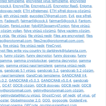
pted temizleme
,
encrypted virus temizleme
,
encrypted
cock.li
,
EncrypTile
,
EncryptoJJS
,
Encryptor RaaS
,
Enigma
,
 dosyası nedir
,
ETH şifrelemesi
,
ETH şifreli dosya çözümü
,
ü
,
eth virüsü nedir
,
eucodes17@gmail.com
,
Evil
,
exe şifreli
,
om
,
Fadesoft
,
fairman1@cock.li
,
fairman5@cock.li
,
Fantom
,
 çözüm
,
FenixLocker
,
fgb45ft3pqamyji7.onion
,
fidye virüsü
,
ü çözüm yolları
,
fidye virüsü çözümü
,
fidye yazılımı çözüm
,
le virüs
,
file virüsü
,
file virüsü nedir
,
Files are encrypted!
,
files
2rec@protonmail.com
,
files2rec@protonmail.com.com
,
s
,
fire virüsü
,
fire virüsü nedir
,
FireCrypt
,
rypt files write you country to darldreyk@tutanota.com
,
ny
,
funny çözüm
,
funny decryptor
,
funny dosyası
,
funny
gamma
,
gamma cryptolocker
,
gamma decryptor
,
gamma
züm
,
gamma virüsü nasıl temizlenir
,
gamma virüsü nedir
,
üs
,
gandcrab 5.1 virüsü
,
gandcrab 5.2
,
gandcrab 5.2 çözüm
,
nasıl temizlenir
,
GandCrab temizleme
,
GANDCRAB V4
,
.0.2
,
GANDCRAB v5.0.3
,
GANDCRAB v5.0.4
,
gandcrab
o
,
GC47
,
GDCB çözüm
,
GDCB dosyası
,
GDCB nedir
,
GDCB
my@protonmail.com
,
getmy@protonmail.com çözüm
,
,
getmydata@list.ru virüsü
,
GhostCrypt
,
gif nedir
,
gif virus
,
gif
oster
,
GlobeImposter 2.0
,
GOG
,
gogoogle
,
GoldenEye
,
görsel onarma
,
GPCode
,
gruzinrussian@aol.com
,