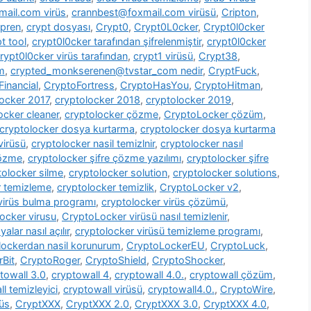
ail.com virüs
,
crannbest@foxmail.com virüsü
,
Cripton
,
pren
,
crypt dosyası
,
Crypt0
,
Crypt0L0cker
,
Crypt0l0cker
t tool
,
crypt0l0cker tarafından şifrelenmiştir
,
crypt0l0cker
rypt0l0cker virüs tarafından
,
crypt1 virüsü
,
Crypt38
,
m
,
crypted_monkserenen@tvstar_com nedir
,
CryptFuck
,
inancial
,
CryptoFortress
,
CryptoHasYou
,
CryptoHitman
,
locker 2017
,
cryptolocker 2018
,
cryptolocker 2019
,
ocker cleaner
,
cryptolocker çözme
,
CryptoLocker çözüm
,
cryptolocker dosya kurtarma
,
cryptolocker dosya kurtarma
virüsü
,
cryptolocker nasil temizlnir
,
cryptolocker nasıl
çözme
,
cryptolocker şifre çözme yazılımı
,
cryptolocker şifre
tolocker silme
,
cryptolocker solution
,
cryptolocker solutions
,
r temizleme
,
cryptolocker temizlik
,
CryptoLocker v2
,
virüs bulma programı
,
cryptolocker virüs çözümü
,
ocker virusu
,
CryptoLocker virüsü nasıl temizlenir
,
alar nasıl açılır
,
cryptolocker virüsü temizleme programı
,
lockerdan nasil korunurum
,
CryptoLockerEU
,
CryptoLuck
,
rBit
,
CryptoRoger
,
CryptoShield
,
CryptoShocker
,
towall 3.0
,
cryptowall 4
,
cryptowall 4.0.
,
cryptowall çözüm
,
l temizleyici
,
cryptowall virüsü
,
cryptowall4.0.
,
CryptoWire
,
rüs
,
CryptXXX
,
CryptXXX 2.0
,
CryptXXX 3.0
,
CryptXXX 4.0
,