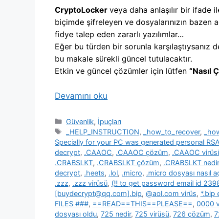
CryptoLocker
veya daha anlaşılır bir ifade il
biçimde şifreleyen ve dosyalarınızın bazen a
fidye talep eden zararlı yazılımlar…
Eğer bu türden bir sorunla karşılaştıysanız d
bu makale sürekli güncel tutulacaktır.
Etkin ve güncel çözümler için lütfen
“Nasıl 
Devamını oku
Kategoriler
Güvenlik
,
İpuçları
Etiketler
_HELP_INSTRUCTION
,
_how_to_recover
,
_ho
Specially for your PC was generated personal R
decrypt
,
.CAAOC
,
.CAAOC çözüm
,
.CAAOC virüs
.CRABSLKT
,
.CRABSLKT çözüm
,
.CRABSLKT nedir
decrypt
,
.heets
,
.lol
,
.micro
,
.micro dosyası nasıl açı
.zzz
,
.zzz virüsü
,
(!! to get password email id 2
[buydecrypt@qq.com].bip
,
@aol.com virüs
,
*.bip
FILES ###
,
==READ==THIS==PLEASE==
,
0000 v
dosyası oldu
,
725 nedir
,
725 virüsü
,
726 çözüm
,
7