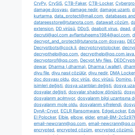
CryPy
,
CrySiS
,
CTB-Faker
,
CTB-Locker
,
Cybergr
damage dosyası
,
damage nedir
,
damage uzantı
,
d
kurtarma
,
data_protect@mail.com
,
databases and 
datareesstore@tutanota.com
,
datawait çözüm
,
da
extension
,
DD virüsü
,
DDoS
,
deabolt virus
,
dead
,
d
decruti@aol.com avflantuheems1984@aol.com
,
d
decrypt_and_protect@tutanota.com dosyası
,
DE
Decryptbots@cock.li
,
decryptcryptolocker
,
decry
decrypthelp@qq.com
,
decrypthelp@qq.com.java
decryptprof@qq.com
,
Decypt My files
,
DEDCrypt
dewar
,
Dharma (.dharma)
,
Dharma (.wallet)
,
dharm
djvu file
,
djvu nasıl çözülür
,
djvu nedir
,
DMA Locker
doc dosyası oldu
,
doc virüs
,
doc virüsü
,
Domino
,
isimleri değişti
,
dosya uzantıları değişti
,
dosya uzan
dosyalar değişti
,
dosyalar shadow dönüştü
,
dosya
dosyalarım açılmıyor
,
dosyalarım bilgi uzantısına 
dosyalarım mole oldu
,
dosyalarım şifrelendi
,
dosya
DynA-Crypt
,
ECLR Ransomware
,
EdgeLocker
,
Ed
El Polocker
,
Elbie
,
elbow
,
elder
,
email-BM-2cSz9
email-newcrann@qq.com
,
email-newcrann@qq.co
encrypted
,
encrypted çözüm
,
encrypted çözümü
,