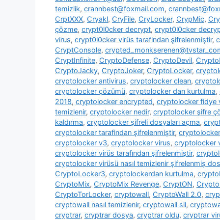
temizlik
,
crannbest@foxmail.com
,
crannbest@foxm
CrptXXX
,
Cryakl
,
CryFile
,
CryLocker
,
CrypMic
,
Cry
çözme
,
crypt0l0cker decrypt
,
crypt0l0cker decryp
virus
,
crypt0l0cker virüs tarafindan şifrelenmiştir
,
c
CryptConsole
,
crypted_monkserenen@tvstar_co
CryptInfinite
,
CryptoDefense
,
CryptoDevil
,
CryptoF
CryptoJacky
,
CryptoJoker
,
CryptoLocker
,
crypto
cryptolocker antivirus
,
cryptolocker clean
,
cryptol
cryptolocker çözümü
,
cryptolocker dan kurtulma
,
2018
,
cryptolocker encrypted
,
cryptolocker fidye 
temizlenir
,
cryptolocker nedir
,
cryptolocker şifre 
kaldırma
,
cryptolocker şifreli dosyaları açma
,
cryp
cryptolocker tarafindan şifrelenmiştir
,
cryptolocke
cryptolocker v3
,
cryptolocker virus
,
cryptolocker 
cryptolocker virüs tarafından şifrelenmiştir
,
cryptol
cryptolocker virüsü nasıl temizlenir şifrelenmiş dosy
CryptoLocker3
,
cryptolockerdan kurtulma
,
crypto
CryptoMix
,
CryptoMix Revenge
,
CryptON
,
Crypto
CryptoTorLocker
,
cryptowall
,
CryptoWall 2.0
,
cryp
cryptowall nasıl temizlenir
,
cryptowall sil
,
cryptowal
cryptrar
,
cryptrar dosya
,
cryptrar oldu
,
cryptrar vi