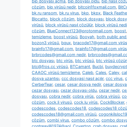
bip dosyası açma
,
bip dosyası oldu
,
bip nasıl çözü
çözüm
,
bip virüsü nedir
,
bitcoin1foxmail.com
,
BitC
bk.ru ransom
,
bk.ru virus
,
bkp
,
bkpx
,
Black Feathe
Blocatto
,
block çözüm
,
block dosyası
,
block dosy
virüsü
,
block virüsü nasıl çözülür
,
block virüsü nedi
çözüm
,
BlueConnect123@protonmail.com
,
boost
temizleme
,
boost virüsü
,
Booyah
,
both public and 
bozon3 virüsü
,
bqux
,
bracode17@gmail.com virü
brainfo17@gmail.com
,
brainfo17@gmail.com virüs
brbrcodes@gmail.com nedir
,
brbrcodes@gmail.co
btc dosyası
,
btc virüs
,
btc virüsü
,
btc virüsü çözü
btc@fros.cc virüsü
,
BTCamant
,
Bucbi
,
buydecryp
CAAOC virüsü temizleme
,
Caleb
,
Cales
,
Caley
,
cal
dosya uzantısı
,
ccc dosyasi nasıl açılır
,
ccc virus
,
c
CerberTear
,
cesar
,
cesar dosya nedir
,
cesar dosya
cezar dosyası
,
cezar dosyası oldu
,
cezar nedir
,
ce
dosyası
,
cobra nedir
,
cobra virüs
,
cobra virüsü
,
co
çözüm
,
cock.li virusü
,
cock.lu virüs
,
CockBlocker
,
codescodes
,
codescodes18
,
codescodes18 çöz
codescodes18@gmail.com virüsü
,
cogonkilsloc
çözüm
,
combi virus
,
combo çözüm
,
combo dosya
contreavilli1974@aol
,
Coverton
,
crab dosyası
,
cra