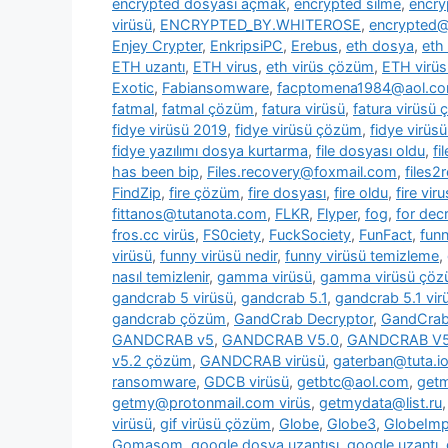
encrypted dosyası açmak
,
encrypted silme
,
encry
virüsü
,
ENCRYPTED_BY.WHITEROSE
,
encrypted@
Enjey Crypter
,
EnkripsiPC
,
Erebus
,
eth dosya
,
eth
ETH uzantı
,
ETH virus
,
eth virüs çözüm
,
ETH virüs
Exotic
,
Fabiansomware
,
facptomena1984@aol.c
fatmal
,
fatmal çözüm
,
fatura virüsü
,
fatura virüsü
fidye virüsü 2019
,
fidye virüsü çözüm
,
fidye virüs
fidye yazılımı dosya kurtarma
,
file dosyası oldu
,
fi
has been bip
,
Files.recovery@foxmail.com
,
files
FindZip
,
fire çözüm
,
fire dosyası
,
fire oldu
,
fire viru
fittanos@tutanota.com
,
FLKR
,
Flyper
,
fog
,
for dec
fros.cc virüs
,
FS0ciety
,
FuckSociety
,
FunFact
,
fun
virüsü
,
funny virüsü nedir
,
funny virüsü temizleme
,
nasıl temizlenir
,
gamma virüsü
,
gamma virüsü çö
gandcrab 5 virüsü
,
gandcrab 5.1
,
gandcrab 5.1 vir
gandcrab çözüm
,
GandCrab Decryptor
,
GandCrab 
GANDCRAB v5
,
GANDCRAB V5.0
,
GANDCRAB V5
v5.2 çözüm
,
GANDCRAB virüsü
,
gaterban@tuta.i
ransomware
,
GDCB virüsü
,
getbtc@aol.com
,
get
getmy@protonmail.com virüs
,
getmydata@list.ru
virüsü
,
gif virüsü çözüm
,
Globe
,
Globe3
,
GlobeImp
Gomasom
,
google dosya uzantısı
,
google uzantı
,