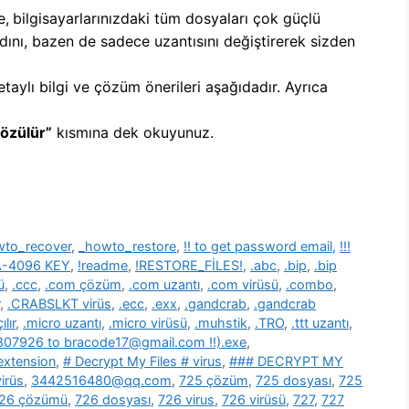
e,
b
ilgisayarlarınızdaki tüm dosyaları çok güçlü
dını, bazen de sadece uzantısını değiştirerek sizden
etaylı bilgi ve çözüm önerileri aşağıdadır. Ayrıca
Çözülür”
kısmına dek okuyunuz.
wto_recover
,
_howto_restore
,
!! to get password email
,
!!!
SA-4096 KEY
,
!readme
,
!RESTORE_FİLES!
,
.abc
,
.bip
,
.bip
ü
,
.ccc
,
.com çözüm
,
.com uzantı
,
.com virüsü
,
.combo
,
,
.CRABSLKT virüs
,
.ecc
,
.exx
,
.gandcrab
,
.gandcrab
lır
,
.micro uzantı
,
.micro virüsü
,
.muhstik
,
.TRO
,
.ttt uzantı
,
39807926 to bracode17@gmail.com !!).exe
,
 extension
,
# Decrypt My Files # virus
,
### DECRYPT MY
irüs
,
3442516480@qq.com
,
725 çözüm
,
725 dosyası
,
725
26 çözümü
,
726 dosyası
,
726 virus
,
726 virüsü
,
727
,
727