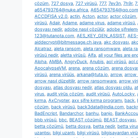
çözüm
,
727 dosya
,
727 virüsü
,
777
,
7ev3n
,
7h9r
,
7
a654793764@nuke.africa
,
A654793764@qq.co
ACCDFISA v2.0
,
actin
,
Acton
,
actor
,
actor çözüm
virüsü
,
Adair
,
Adame
,
adame virus
,
adame virüsü
,
dosyası nedir
,
adobe nasıl çözülür
,
adobe şifrelem
123@tutanota.com
,
AES_KEY_GEN_ASSIST
,
AES-
aiddecrypt@bitmessage.ch.java
,
akc dosyası
,
akc
Alcatraz
,
aleta ransom
,
aleta ransomware
,
aleta 
virüsü nedir
,
aletta virüsü
,
Alfa
,
all your files are e
Alpha
,
AMBA
,
AngryDuck
,
Anubis
,
aol virüsü
,
aol.
ApocalypseVM
,
arena
,
arena çözüm
,
arena dosya
virüsü
,
arena virüüs
,
arkana@tuta.io
,
arrow
,
arrow
arrow nasıl düzeltilir
,
arrow ransomware
,
arrow vir
dosyası
,
atlas dosyası nedir
,
atlas dosyası oldu
,
a
virus
,
audit virüs çözüm
,
audit virüsü
,
AutoLocky
,
kırma
,
AxCrypter
,
axx şifre kırma programı
,
back
,
çözüm
,
back virüsü
,
back3data@india.com
,
backm
BadEncript
,
Bandarchor
,
banhu
,
banjo
,
BankAcco
bbb virüsü
,
bbc
,
BEAST çözümü
,
BEAST dosyası
,
betta çözümü
,
betta dosya
,
betta nedir
,
betta viru
uzantısı
,
bilgi uzantı
,
bilgi virüsü
,
bilgisayardan vir