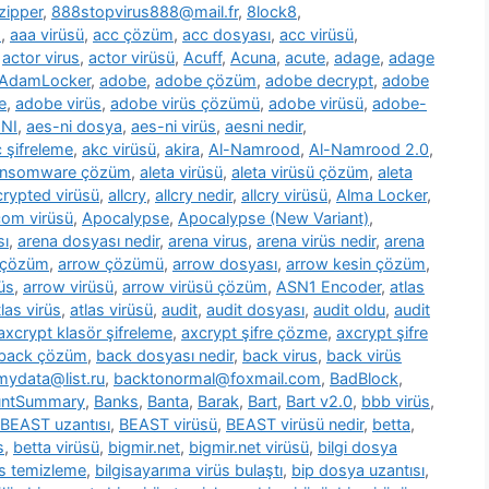
zipper
,
888stopvirus888@mail.fr
,
8lock8
,
m
,
aaa virüsü
,
acc çözüm
,
acc dosyası
,
acc virüsü
,
,
actor virus
,
actor virüsü
,
Acuff
,
Acuna
,
acute
,
adage
,
adage
AdamLocker
,
adobe
,
adobe çözüm
,
adobe decrypt
,
adobe
e
,
adobe virüs
,
adobe virüs çözümü
,
adobe virüsü
,
adobe-
NI
,
aes-ni dosya
,
aes-ni virüs
,
aesni nedir
,
 şifreleme
,
akc virüsü
,
akira
,
Al-Namrood
,
Al-Namrood 2.0
,
ransomware çözüm
,
aleta virüsü
,
aleta virüsü çözüm
,
aleta
ncrypted virüsü
,
allcry
,
allcry nedir
,
allcry virüsü
,
Alma Locker
,
com virüsü
,
Apocalypse
,
Apocalypse (New Variant)
,
sı
,
arena dosyası nedir
,
arena virus
,
arena virüs nedir
,
arena
 çözüm
,
arrow çözümü
,
arrow dosyası
,
arrow kesin çözüm
,
üs
,
arrow virüsü
,
arrow virüsü çözüm
,
ASN1 Encoder
,
atlas
tlas virüs
,
atlas virüsü
,
audit
,
audit dosyası
,
audit oldu
,
audit
axcrypt klasör şifreleme
,
axcrypt şifre çözme
,
axcrypt şifre
back çözüm
,
back dosyası nedir
,
back virus
,
back virüs
ydata@list.ru
,
backtonormal@foxmail.com
,
BadBlock
,
untSummary
,
Banks
,
Banta
,
Barak
,
Bart
,
Bart v2.0
,
bbb virüs
,
BEAST uzantısı
,
BEAST virüsü
,
BEAST virüsü nedir
,
betta
,
s
,
betta virüsü
,
bigmir.net
,
bigmir.net virüsü
,
bilgi dosya
üs temizleme
,
bilgisayarıma virüs bulaştı
,
bip dosya uzantısı
,