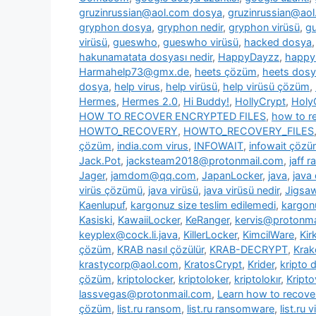
gruzinrussian@aol.com dosya
,
gruzinrussian@aol
gryphon dosya
,
gryphon nedir
,
gryphon virüsü
,
g
virüsü
,
gueswho
,
gueswho virüsü
,
hacked dosya
hakunamatata dosyası nedir
,
HappyDayzz
,
happy
Harmahelp73@gmx.de
,
heets çözüm
,
heets dos
dosya
,
help virus
,
help virüsü
,
help virüsü çözüm
,
Hermes
,
Hermes 2.0
,
Hi Buddy!
,
HollyCrypt
,
Holy
HOW TO RECOVER ENCRYPTED FILES
,
how to re
HOWTO_RECOVERY
,
HOWTO_RECOVERY_FILES
çözüm
,
india.com virus
,
INFOWAIT
,
infowait çöz
Jack.Pot
,
jacksteam2018@protonmail.com
,
jaff 
Jager
,
jamdom@qq.com
,
JapanLocker
,
java
,
java
virüs çözümü
,
java virüsü
,
java virüsü nedir
,
Jigsa
Kaenlupuf
,
kargonuz size teslim edilemedi
,
kargonu
Kasiski
,
KawaiiLocker
,
KeRanger
,
kervis@protonma
keyplex@cock.li.java
,
KillerLocker
,
KimcilWare
,
Kir
çözüm
,
KRAB nasıl çözülür
,
KRAB-DECRYPT
,
Krak
krastycorp@aol.com
,
KratosCrypt
,
Krider
,
kripto 
çözüm
,
kriptolocker
,
kriptoloker
,
kriptolokır
,
Kripto
lassvegas@protonmail.com
,
Learn how to recover
çözüm
,
list.ru ransom
,
list.ru ransomware
,
list.ru v