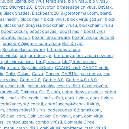
lür
,
bip uzantı
,
bip virüs temizleme
,
bip virüsü
,
bip virüsü
rypt
,
BitCrypt 2.0
,
BitCryptor
,
bitmessage.ch virüs
,
BitStak
,
r
,
Black Shades
,
Blackbeard2019@protonmail.com
,
blend
,
ası nedir?
,
block nedir
,
block virüs
,
block virüs çözüm
,
block
r
,
blockchain dosyası
,
blockchain virüsü
,
blockchain virüsü
,
boost çözüm
,
boost dosyası
,
boost nedir
,
boost virüs
private.
,
bozon
,
bozon ransomware
,
bozon virüsü
,
bozon3
,
s
,
bracode17@gmail.com virüsü
,
BrainCrypt
,
,
Brazilian Ransomware
,
brbrcodes virüsü
,
m virüsü
,
brrr
,
brrr decrypt
,
brrr dosya
,
brrr virüsü çözümü
,
m
,
btc virüsü nedir
,
btc@fros.cc
,
btc@fros.cc nedir
,
t@qq.com
,
BuyUnlockCode
,
CAAOC nasıl
,
CAAOC nedir
,
ix
,
Calle
,
Calum
,
Calvo
,
Cancer
,
CAPITAL
,
ccc dosya
,
ccc
cc virüsü
,
Cerber 2.0
,
Cerber 3.0
,
Cerber 4.0 / 5.0
,
sı
,
cesar oldu
,
cesar uzantısı
,
cesar virüsü
,
cezar çözüm
,
zar virüsü
,
Chimera
,
CHIP
,
cmb
,
cobra dosya uzantısı
,
cobra
ck.li mail virüs
,
cock.li mail virüsü
,
cock.li virüs
,
cock.li virüs
code2uncrypt@cock.li
,
code2uncrypt@cock.li virüs
,
üm
,
codescodes18 virus
,
codescodes18@gmail.com
,
1985@aol.com
,
Coin Locker
,
CoinVault
,
com
,
com virüs
sı
,
combo uzantı
,
combo virüsü
,
Comrade Circle
,
b uzantı
,
crab virüsü
,
crab virüsü temizleme
,
crab virüsü