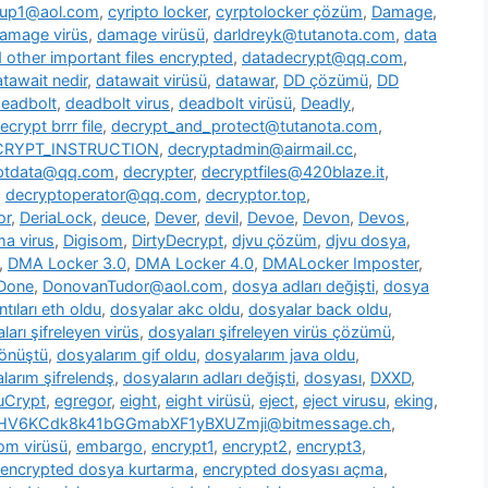
oup1@aol.com
,
cyripto locker
,
cyrptolocker çözüm
,
Damage
,
amage virüs
,
damage virüsü
,
darldreyk@tutanota.com
,
data
other important files encrypted
,
datadecrypt@qq.com
,
tawait nedir
,
datawait virüsü
,
datawar
,
DD çözümü
,
DD
eadbolt
,
deadbolt virus
,
deadbolt virüsü
,
Deadly
,
ecrypt brrr file
,
decrypt_and_protect@tutanota.com
,
CRYPT_INSTRUCTION
,
decryptadmin@airmail.cc
,
ptdata@qq.com
,
decrypter
,
decryptfiles@420blaze.it
,
,
decryptoperator@qq.com
,
decryptor.top
,
or
,
DeriaLock
,
deuce
,
Dever
,
devil
,
Devoe
,
Devon
,
Devos
,
a virus
,
Digisom
,
DirtyDecrypt
,
djvu çözüm
,
djvu dosya
,
,
DMA Locker 3.0
,
DMA Locker 4.0
,
DMALocker Imposter
,
Done
,
DonovanTudor@aol.com
,
dosya adları değişti
,
dosya
tıları eth oldu
,
dosyalar akc oldu
,
dosyalar back oldu
,
ları şifreleyen virüs
,
dosyaları şifreleyen virüs çözümü
,
dönüştü
,
dosyalarım gif oldu
,
dosyalarım java oldu
,
larım şifrelendş
,
dosyaların adları değişti
,
dosyası
,
DXXD
,
uCrypt
,
egregor
,
eight
,
eight virüsü
,
eject
,
eject virusu
,
eking
,
7HV6KCdk8k41bGGmabXF1yBXUZmji@bitmessage.ch
,
m virüsü
,
embargo
,
encrypt1
,
encrypt2
,
encrypt3
,
encrypted dosya kurtarma
,
encrypted dosyası açma
,