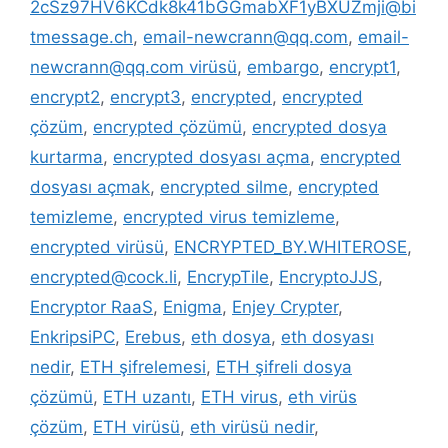
2cSz97HV6KCdk8k41bGGmabXF1yBXUZmji@bi
tmessage.ch
,
email-newcrann@qq.com
,
email-
newcrann@qq.com virüsü
,
embargo
,
encrypt1
,
encrypt2
,
encrypt3
,
encrypted
,
encrypted
çözüm
,
encrypted çözümü
,
encrypted dosya
kurtarma
,
encrypted dosyası açma
,
encrypted
dosyası açmak
,
encrypted silme
,
encrypted
temizleme
,
encrypted virus temizleme
,
encrypted virüsü
,
ENCRYPTED_BY.WHITEROSE
,
encrypted@cock.li
,
EncrypTile
,
EncryptoJJS
,
Encryptor RaaS
,
Enigma
,
Enjey Crypter
,
EnkripsiPC
,
Erebus
,
eth dosya
,
eth dosyası
nedir
,
ETH şifrelemesi
,
ETH şifreli dosya
çözümü
,
ETH uzantı
,
ETH virus
,
eth virüs
çözüm
,
ETH virüsü
,
eth virüsü nedir
,