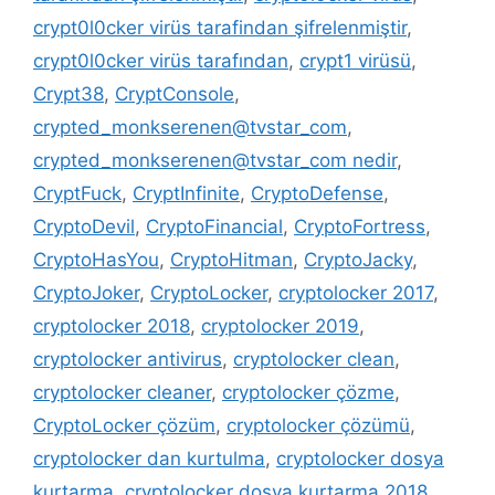
crypt0l0cker virüs tarafindan şifrelenmiştir
,
crypt0l0cker virüs tarafından
,
crypt1 virüsü
,
Crypt38
,
CryptConsole
,
crypted_monkserenen@tvstar_com
,
crypted_monkserenen@tvstar_com nedir
,
CryptFuck
,
CryptInfinite
,
CryptoDefense
,
CryptoDevil
,
CryptoFinancial
,
CryptoFortress
,
CryptoHasYou
,
CryptoHitman
,
CryptoJacky
,
CryptoJoker
,
CryptoLocker
,
cryptolocker 2017
,
cryptolocker 2018
,
cryptolocker 2019
,
cryptolocker antivirus
,
cryptolocker clean
,
cryptolocker cleaner
,
cryptolocker çözme
,
CryptoLocker çözüm
,
cryptolocker çözümü
,
cryptolocker dan kurtulma
,
cryptolocker dosya
kurtarma
,
cryptolocker dosya kurtarma 2018
,