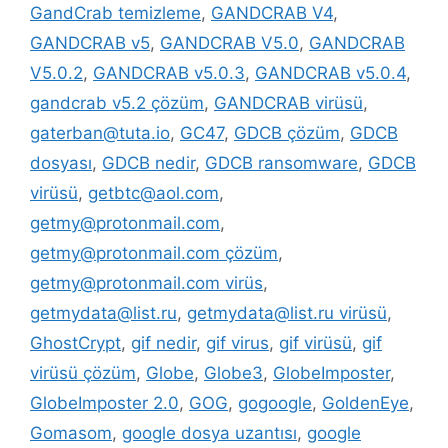
GandCrab temizleme
,
GANDCRAB V4
,
GANDCRAB v5
,
GANDCRAB V5.0
,
GANDCRAB
V5.0.2
,
GANDCRAB v5.0.3
,
GANDCRAB v5.0.4
,
gandcrab v5.2 çözüm
,
GANDCRAB virüsü
,
gaterban@tuta.io
,
GC47
,
GDCB çözüm
,
GDCB
dosyası
,
GDCB nedir
,
GDCB ransomware
,
GDCB
virüsü
,
getbtc@aol.com
,
getmy@protonmail.com
,
getmy@protonmail.com çözüm
,
getmy@protonmail.com virüs
,
getmydata@list.ru
,
getmydata@list.ru virüsü
,
GhostCrypt
,
gif nedir
,
gif virus
,
gif virüsü
,
gif
virüsü çözüm
,
Globe
,
Globe3
,
GlobeImposter
,
GlobeImposter 2.0
,
GOG
,
gogoogle
,
GoldenEye
,
Gomasom
,
google dosya uzantısı
,
google