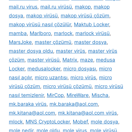
mail.ru virus
,
mail.ru virüsü
,
makop
,
makop
dosya
,
makop virüsü
,
makop virüsü çözüm
,
makop virüsü nasıl çözülür
,
Maktub Locker
,
mamba
,
Marlboro
,
marlock
,
marlock virüsü
,
MarsJoke
,
master çözümü
,
master dosya
,
master dosya oldu
,
master virüs
,
master virüs
çözüm
,
master virüsü
,
Matrix
,
maze
,
medusa
Locker
,
medusalocker
,
micro dosyası
,
micro
nasıl açılır
,
micro uzantısı
,
micro virüs
,
micro
virüsü çözüm
,
micro virüsü çözümü
,
micro virüsü
nasıl temizlenir
,
MirCop
,
MireWare
,
Mischa
,
mk.baraka virüs
,
mk.baraka@aol.com
,
mk.kitana@aol.com
,
mk.kitana@aol.com virüs
,
mlock
,
MNS CryptoLocker
,
Mobef
,
mole dosya
,
mole nedir
,
mole oldu
,
mole virus
,
mole virüsü
,