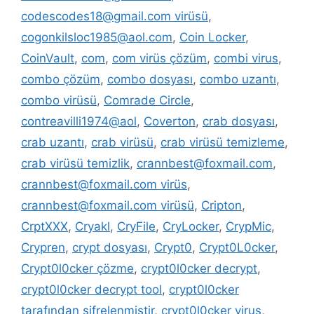
codescodes18@gmail.com virüsü
,
cogonkilsloc1985@aol.com
,
Coin Locker
,
CoinVault
,
com
,
com virüs çözüm
,
combi virus
,
combo çözüm
,
combo dosyası
,
combo uzantı
,
combo virüsü
,
Comrade Circle
,
contreavilli1974@aol
,
Coverton
,
crab dosyası
,
crab uzantı
,
crab virüsü
,
crab virüsü temizleme
,
crab virüsü temizlik
,
crannbest@foxmail.com
,
crannbest@foxmail.com virüs
,
crannbest@foxmail.com virüsü
,
Cripton
,
CrptXXX
,
Cryakl
,
CryFile
,
CryLocker
,
CrypMic
,
Crypren
,
crypt dosyası
,
Crypt0
,
Crypt0L0cker
,
Crypt0l0cker çözme
,
crypt0l0cker decrypt
,
crypt0l0cker decrypt tool
,
crypt0l0cker
tarafından şifrelenmiştir
,
crypt0l0cker virus
,