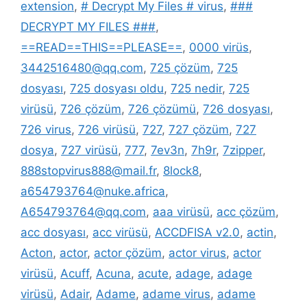
extension
,
# Decrypt My Files # virus
,
###
DECRYPT MY FILES ###
,
==READ==THIS==PLEASE==
,
0000 virüs
,
3442516480@qq.com
,
725 çözüm
,
725
dosyası
,
725 dosyası oldu
,
725 nedir
,
725
virüsü
,
726 çözüm
,
726 çözümü
,
726 dosyası
,
726 virus
,
726 virüsü
,
727
,
727 çözüm
,
727
dosya
,
727 virüsü
,
777
,
7ev3n
,
7h9r
,
7zipper
,
888stopvirus888@mail.fr
,
8lock8
,
a654793764@nuke.africa
,
A654793764@qq.com
,
aaa virüsü
,
acc çözüm
,
acc dosyası
,
acc virüsü
,
ACCDFISA v2.0
,
actin
,
Acton
,
actor
,
actor çözüm
,
actor virus
,
actor
virüsü
,
Acuff
,
Acuna
,
acute
,
adage
,
adage
virüsü
,
Adair
,
Adame
,
adame virus
,
adame