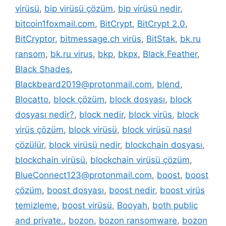
virüsü
,
bip virüsü çözüm
,
bip virüsü nedir
,
bitcoin1foxmail.com
,
BitCrypt
,
BitCrypt 2.0
,
BitCryptor
,
bitmessage.ch virüs
,
BitStak
,
bk.ru
ransom
,
bk.ru virus
,
bkp
,
bkpx
,
Black Feather
,
Black Shades
,
Blackbeard2019@protonmail.com
,
blend
,
Blocatto
,
block çözüm
,
block dosyası
,
block
dosyası nedir?
,
block nedir
,
block virüs
,
block
virüs çözüm
,
block virüsü
,
block virüsü nasıl
çözülür
,
block virüsü nedir
,
blockchain dosyası
,
blockchain virüsü
,
blockchain virüsü çözüm
,
BlueConnect123@protonmail.com
,
boost
,
boost
çözüm
,
boost dosyası
,
boost nedir
,
boost virüs
temizleme
,
boost virüsü
,
Booyah
,
both public
and private.
,
bozon
,
bozon ransomware
,
bozon