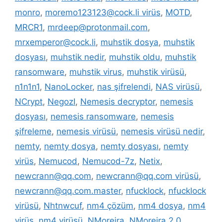
monro
,
moremo123123@cock.li virüs
,
MOTD
,
MRCR1
,
mrdeep@protonmail.com
,
mrxemperor@cock.li
,
muhstik dosya
,
muhstik
dosyası
,
muhstik nedir
,
muhstik oldu
,
muhstik
ransomware
,
muhstik virus
,
muhstik virüsü
,
n1n1n1
,
NanoLocker
,
nas şifrelendi
,
NAS virüsü
,
NCrypt
,
NegozI
,
Nemesis decryptor
,
nemesis
dosyası
,
nemesis ransomware
,
nemesis
şifreleme
,
nemesis virüsü
,
nemesis virüsü nedir
,
nemty
,
nemty dosya
,
nemty dosyası
,
nemty
virüs
,
Nemucod
,
Nemucod-7z
,
Netix
,
newcrann@qq.com
,
newcrann@qq.com virüsü
,
newcrann@qq.com.master
,
nfucklock
,
nfucklock
virüsü
,
Nhtnwcuf
,
nm4 çözüm
,
nm4 dosya
,
nm4
virüs
,
nm4 virüsü
,
NMoreira
,
NMoreira 2.0
,