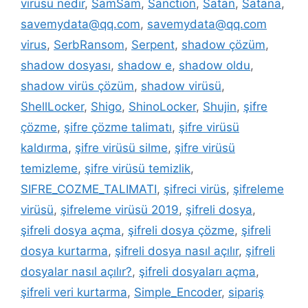
virüsü nedir
,
SamSam
,
Sanction
,
Satan
,
Satana
,
savemydata@qq.com
,
savemydata@qq.com
virus
,
SerbRansom
,
Serpent
,
shadow çözüm
,
shadow dosyası
,
shadow e
,
shadow oldu
,
shadow virüs çözüm
,
shadow virüsü
,
ShellLocker
,
Shigo
,
ShinoLocker
,
Shujin
,
şifre
çözme
,
şifre çözme talimatı
,
şifre virüsü
kaldırma
,
şifre virüsü silme
,
şifre virüsü
temizleme
,
şifre virüsü temizlik
,
SIFRE_COZME_TALIMATI
,
şifreci virüs
,
şifreleme
virüsü
,
şifreleme virüsü 2019
,
şifreli dosya
,
şifreli dosya açma
,
şifreli dosya çözme
,
şifreli
dosya kurtarma
,
şifreli dosya nasıl açılır
,
şifreli
dosyalar nasıl açılır?
,
şifreli dosyaları açma
,
şifreli veri kurtarma
,
Simple_Encoder
,
sipariş