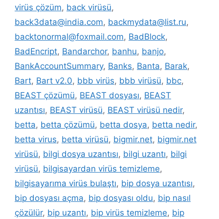
virüs çözüm
,
back virüsü
,
back3data@india.com
,
backmydata@list.ru
,
backtonormal@foxmail.com
,
BadBlock
,
BadEncript
,
Bandarchor
,
banhu
,
banjo
,
BankAccountSummary
,
Banks
,
Banta
,
Barak
,
Bart
,
Bart v2.0
,
bbb virüs
,
bbb virüsü
,
bbc
,
BEAST çözümü
,
BEAST dosyası
,
BEAST
uzantısı
,
BEAST virüsü
,
BEAST virüsü nedir
,
betta
,
betta çözümü
,
betta dosya
,
betta nedir
,
betta virus
,
betta virüsü
,
bigmir.net
,
bigmir.net
virüsü
,
bilgi dosya uzantısı
,
bilgi uzantı
,
bilgi
virüsü
,
bilgisayardan virüs temizleme
,
bilgisayarıma virüs bulaştı
,
bip dosya uzantısı
,
bip dosyası açma
,
bip dosyası oldu
,
bip nasıl
çözülür
,
bip uzantı
,
bip virüs temizleme
,
bip