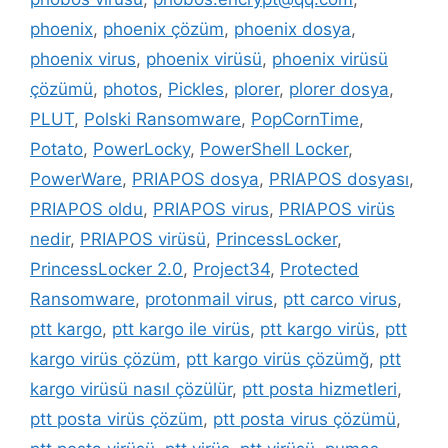
phoenix
,
phoenix çözüm
,
phoenix dosya
,
phoenix virus
,
phoenix virüsü
,
phoenix virüsü
çözümü
,
photos
,
Pickles
,
plorer
,
plorer dosya
,
PLUT
,
Polski Ransomware
,
PopCornTime
,
Potato
,
PowerLocky
,
PowerShell Locker
,
PowerWare
,
PRIAPOS dosya
,
PRIAPOS dosyası
,
PRIAPOS oldu
,
PRIAPOS virus
,
PRIAPOS virüs
nedir
,
PRIAPOS virüsü
,
PrincessLocker
,
PrincessLocker 2.0
,
Project34
,
Protected
Ransomware
,
protonmail virus
,
ptt carco virus
,
ptt kargo
,
ptt kargo ile virüs
,
ptt kargo virüs
,
ptt
kargo virüs çözüm
,
ptt kargo virüs çözümğ
,
ptt
kargo virüsü nasıl çözülür
,
ptt posta hizmetleri
,
ptt posta virüs çözüm
,
ptt posta virus çözümü
,