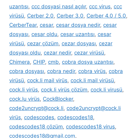
uzantısı
,
ccc dosyasi nasıl açılır
,
ccc virus
,
ccc
virüsü
,
Cerber 2.0
,
Cerber 3.0
,
Cerber 4.0 / 5.0
,
CerberTear
,
cesar
,
cesar dosya nedir
,
cesar
dosyası
,
cesar oldu
,
cesar uzantısı
,
cesar
virüsü
,
cezar çözüm
,
cezar dosyası
,
cezar
dosyası oldu
,
cezar nedir
,
cezar virüsü
,
Chimera
,
CHIP
,
cmb
,
cobra dosya uzantısı
,
cobra dosyası
,
cobra nedir
,
cobra virüs
,
cobra
virüsü
,
cock.li mail virüs
,
cock.li mail virüsü
,
cock.li virüs
,
cock.li virüs çözüm
,
cock.li virusü
,
cock.lu virüs
,
CockBlocker
,
code2uncrypt@cock.li
,
code2uncrypt@cock.li
virüs
,
codescodes
,
codescodes18
,
codescodes18 çözüm
,
codescodes18 virus
,
codescodes18@gmail.com
,