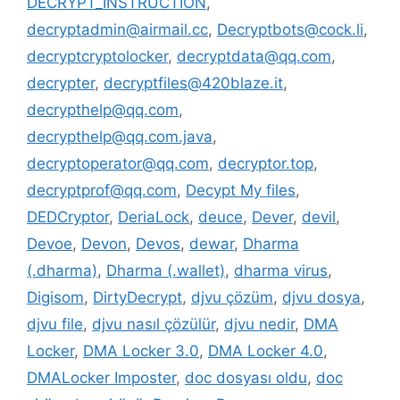
DECRYPT_INSTRUCTION
,
decryptadmin@airmail.cc
,
Decryptbots@cock.li
,
decryptcryptolocker
,
decryptdata@qq.com
,
decrypter
,
decryptfiles@420blaze.it
,
decrypthelp@qq.com
,
decrypthelp@qq.com.java
,
decryptoperator@qq.com
,
decryptor.top
,
decryptprof@qq.com
,
Decypt My files
,
DEDCryptor
,
DeriaLock
,
deuce
,
Dever
,
devil
,
Devoe
,
Devon
,
Devos
,
dewar
,
Dharma
(.dharma)
,
Dharma (.wallet)
,
dharma virus
,
Digisom
,
DirtyDecrypt
,
djvu çözüm
,
djvu dosya
,
djvu file
,
djvu nasıl çözülür
,
djvu nedir
,
DMA
Locker
,
DMA Locker 3.0
,
DMA Locker 4.0
,
DMALocker Imposter
,
doc dosyası oldu
,
doc