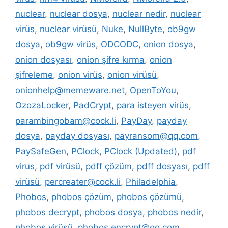
nuclear
,
nuclear dosya
,
nuclear nedir
,
nuclear
virüs
,
nuclear virüsü
,
Nuke
,
NullByte
,
ob9gw
dosya
,
ob9gw virüs
,
ODCODC
,
onion dosya
,
onion dosyası
,
onion şifre kırma
,
onion
şifreleme
,
onion virüs
,
onion virüsü
,
onionhelp@memeware.net
,
OpenToYou
,
OzozaLocker
,
PadCrypt
,
para isteyen virüs
,
parambingobam@cock.li
,
PayDay
,
payday
dosya
,
payday dosyası
,
payransom@qq.com
,
PaySafeGen
,
PClock
,
PClock (Updated)
,
pdf
virus
,
pdf virüsü
,
pdff çözüm
,
pdff dosyası
,
pdff
virüsü
,
percreater@cock.li
,
Philadelphia
,
Phobos
,
phobos çözüm
,
phobos çözümü
,
phobos decrypt
,
phobos dosya
,
phobos nedir
,
phobos virüsü
,
phobos.encrypt@qq.com
,