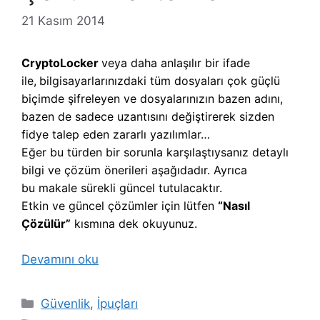
21 Kasım 2014
CryptoLocker
veya daha anlaşılır bir ifade
ile,
b
ilgisayarlarınızdaki tüm dosyaları çok güçlü
biçimde şifreleyen ve dosyalarınızın bazen adını,
bazen de sadece uzantısını değiştirerek sizden
fidye talep eden zararlı yazılımlar…
Eğer bu türden bir sorunla karşılaştıysanız detaylı
bilgi ve çözüm önerileri aşağıdadır. Ayrıca
bu makale sürekli güncel tutulacaktır.
Etkin ve güncel çözümler için lütfen
“Nasıl
Çözülür”
kısmına dek okuyunuz.
Devamını oku
Kategoriler
Güvenlik
,
İpuçları