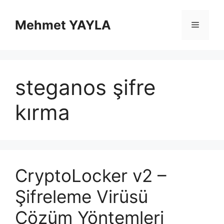
İçeriğe
atla
Mehmet YAYLA
Menü
steganos şifre
kırma
CryptoLocker v2 –
Şifreleme Virüsü
Çözüm Yöntemleri