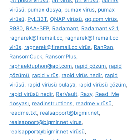
ptt posta virüsü
,
ptt virüs
,
ptt virüsü
,
pumas
virüsü
,
pumax dosya
,
pumax virus
,
pumax
virüsü
,
PyL33T
,
QNAP virüsü
,
qq.com virüs
,
R980
,
RAA-SEP
,
Radamant
,
Radamant v2.1
,
ragnarek@firemail.cc
,
ragnarek@firemail.cc
virüs
,
ragnerek@firemail.cc virüs
,
RanRan
,
RansomCuck
,
RansomPlus
,
raphaelduphon@aol.com
,
rapid çözüm
,
rapid
çözümü
,
rapid virüs
,
rapid virüs nedir
,
rapid
virüsü
,
rapid virüsü bulaştı
,
rapid virüsü çözüm
,
rapid virüsü nedir
,
RarVault
,
Razy
,
Read_Me
dosyası
,
readinstructions
,
readme virüsü
,
readme.txt
,
realsapport@bigmir.net
,
realsapport@bigmir.net virus
,
realsapport@bigmir.net virüsü
,