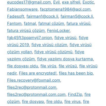
eucodes17@gmail.com
,
Evil
,
exe şifreli
,
Exotic
,
Fabiansomware
,
facptomena1984@aol.com
,
Fadesoft
,
fairman1@cock.li
,
fairman5@cock.li
,
Fantom
,
fatmal
,
fatmal çözüm
,
fatura virüsü
,
fatura virüsü çözüm
,
FenixLocker
,
fgb45ft3pqamyji7.onion
,
fidye virüsü
,
fidye
virüsü 2019
,
fidye virüsü çözüm
,
fidye virüsü
çözüm yolları
,
fidye virüsü çözümü
,
fidye
yazılımı çözüm
,
fidye yazılımı dosya kurtarma
,
file dosyası oldu
,
file virüs
,
file virüsü
,
file virüsü
nedir
,
Files are encrypted!
,
files has been bip
,
Files.recovery@foxmail.com
,
files2rec@protonmail.com
,
files2rec@protonmail.com.com
,
FindZip
,
fire
çözüm
,
fire dosyası
,
fire oldu
,
fire virus
,
fire