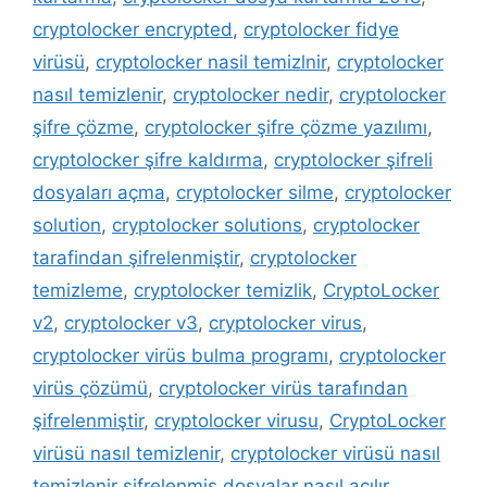
cryptolocker encrypted
,
cryptolocker fidye
virüsü
,
cryptolocker nasil temizlnir
,
cryptolocker
nasıl temizlenir
,
cryptolocker nedir
,
cryptolocker
şifre çözme
,
cryptolocker şifre çözme yazılımı
,
cryptolocker şifre kaldırma
,
cryptolocker şifreli
dosyaları açma
,
cryptolocker silme
,
cryptolocker
solution
,
cryptolocker solutions
,
cryptolocker
tarafindan şifrelenmiştir
,
cryptolocker
temizleme
,
cryptolocker temizlik
,
CryptoLocker
v2
,
cryptolocker v3
,
cryptolocker virus
,
cryptolocker virüs bulma programı
,
cryptolocker
virüs çözümü
,
cryptolocker virüs tarafından
şifrelenmiştir
,
cryptolocker virusu
,
CryptoLocker
virüsü nasıl temizlenir
,
cryptolocker virüsü nasıl
temizlenir şifrelenmiş dosyalar nasıl açılır
,