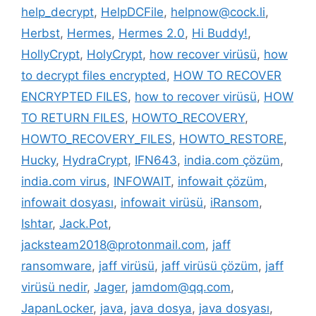
help_decrypt
,
HelpDCFile
,
helpnow@cock.li
,
Herbst
,
Hermes
,
Hermes 2.0
,
Hi Buddy!
,
HollyCrypt
,
HolyCrypt
,
how recover virüsü
,
how
to decrypt files encrypted
,
HOW TO RECOVER
ENCRYPTED FILES
,
how to recover virüsü
,
HOW
TO RETURN FILES
,
HOWTO_RECOVERY
,
HOWTO_RECOVERY_FILES
,
HOWTO_RESTORE
,
Hucky
,
HydraCrypt
,
IFN643
,
india.com çözüm
,
india.com virus
,
INFOWAIT
,
infowait çözüm
,
infowait dosyası
,
infowait virüsü
,
iRansom
,
Ishtar
,
Jack.Pot
,
jacksteam2018@protonmail.com
,
jaff
ransomware
,
jaff virüsü
,
jaff virüsü çözüm
,
jaff
virüsü nedir
,
Jager
,
jamdom@qq.com
,
JapanLocker
,
java
,
java dosya
,
java dosyası
,