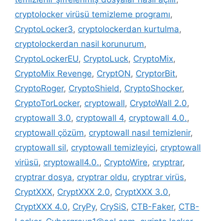
cryptolocker virüsü temizleme programı
,
CryptoLocker3
,
cryptolockerdan kurtulma
,
cryptolockerdan nasil korunurum
,
CryptoLockerEU
,
CryptoLuck
,
CryptoMix
,
CryptoMix Revenge
,
CryptON
,
CryptorBit
,
CryptoRoger
,
CryptoShield
,
CryptoShocker
,
CryptoTorLocker
,
cryptowall
,
CryptoWall 2.0
,
cryptowall 3.0
,
cryptowall 4
,
cryptowall 4.0.
,
cryptowall çözüm
,
cryptowall nasıl temizlenir
,
cryptowall sil
,
cryptowall temizleyici
,
cryptowall
virüsü
,
cryptowall4.0.
,
CryptoWire
,
cryptrar
,
cryptrar dosya
,
cryptrar oldu
,
cryptrar virüs
,
CryptXXX
,
CryptXXX 2.0
,
CryptXXX 3.0
,
CryptXXX 4.0
,
CryPy
,
CrySiS
,
CTB-Faker
,
CTB-