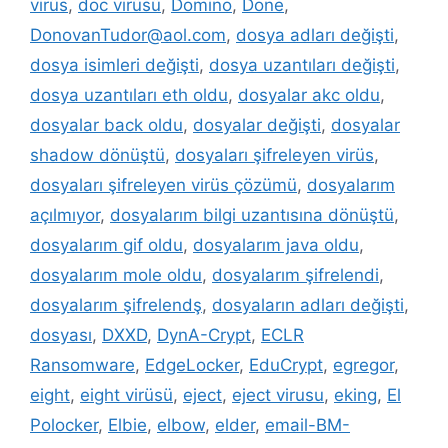
virüs
,
doc virüsü
,
Domino
,
Done
,
DonovanTudor@aol.com
,
dosya adları değişti
,
dosya isimleri değişti
,
dosya uzantıları değişti
,
dosya uzantıları eth oldu
,
dosyalar akc oldu
,
dosyalar back oldu
,
dosyalar değişti
,
dosyalar
shadow dönüştü
,
dosyaları şifreleyen virüs
,
dosyaları şifreleyen virüs çözümü
,
dosyalarım
açılmıyor
,
dosyalarım bilgi uzantısına dönüştü
,
dosyalarım gif oldu
,
dosyalarım java oldu
,
dosyalarım mole oldu
,
dosyalarım şifrelendi
,
dosyalarım şifrelendş
,
dosyaların adları değişti
,
dosyası
,
DXXD
,
DynA-Crypt
,
ECLR
Ransomware
,
EdgeLocker
,
EduCrypt
,
egregor
,
eight
,
eight virüsü
,
eject
,
eject virusu
,
eking
,
El
Polocker
,
Elbie
,
elbow
,
elder
,
email-BM-