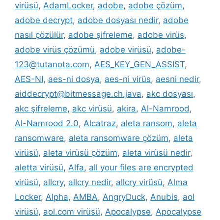
virüsü
,
AdamLocker
,
adobe
,
adobe çözüm
,
adobe decrypt
,
adobe dosyası nedir
,
adobe
nasıl çözülür
,
adobe şifreleme
,
adobe virüs
,
adobe virüs çözümü
,
adobe virüsü
,
adobe-
123@tutanota.com
,
AES_KEY_GEN_ASSIST
,
AES-NI
,
aes-ni dosya
,
aes-ni virüs
,
aesni nedir
,
aiddecrypt@bitmessage.ch.java
,
akc dosyası
,
akc şifreleme
,
akc virüsü
,
akira
,
Al-Namrood
,
Al-Namrood 2.0
,
Alcatraz
,
aleta ransom
,
aleta
ransomware
,
aleta ransomware çözüm
,
aleta
virüsü
,
aleta virüsü çözüm
,
aleta virüsü nedir
,
aletta virüsü
,
Alfa
,
all your files are encrypted
virüsü
,
allcry
,
allcry nedir
,
allcry virüsü
,
Alma
Locker
,
Alpha
,
AMBA
,
AngryDuck
,
Anubis
,
aol
virüsü
,
aol.com virüsü
,
Apocalypse
,
Apocalypse