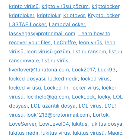
kripto virüsü
,
kripto virüsü çözüm
,
kriptolocker
,
kriptoloker
,
kriptolokır
,
Kriptovor
,
KryptoLocker
,
L33TAF Locker
,
LambdaLocker
,
lassvegas@protonmail.com
,
Learn how to
recover your files
,
LeChiffre
,
leon virüs
,
leon
virüsü
,
leon virüsü çözüm
,
list.ru ransom
,
list.ru
ransomware
,
list.ru virüs
,
liverlover@tunatona.com
,
Lock2017
,
Lock93
,
locked dosyası
,
locked nedir
,
locked virüs
,
locked virüsü
,
Locked-In
,
locker virüs
,
locker
virüsü
,
lockhelp@qq.com
,
LockLock
,
locky
,
LOL
dosyası
,
LOL uzantılı dosya
,
LOL virüs
,
LOL!
virüsü
,
look1213@protonmail.com
,
Lortok
,
LoveServer
,
LowLevel04
,
lukitus
,
lukitus dosya
,
lukitus nedir
,
lukitus virüs
,
lukitus virüsü
,
Magic
,