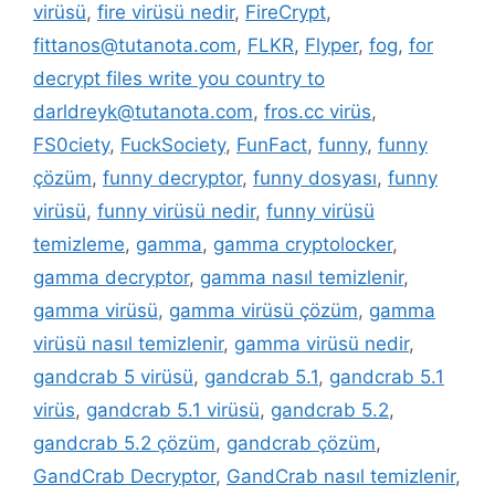
virüsü
,
fire virüsü nedir
,
FireCrypt
,
fittanos@tutanota.com
,
FLKR
,
Flyper
,
fog
,
for
decrypt files write you country to
darldreyk@tutanota.com
,
fros.cc virüs
,
FS0ciety
,
FuckSociety
,
FunFact
,
funny
,
funny
çözüm
,
funny decryptor
,
funny dosyası
,
funny
virüsü
,
funny virüsü nedir
,
funny virüsü
temizleme
,
gamma
,
gamma cryptolocker
,
gamma decryptor
,
gamma nasıl temizlenir
,
gamma virüsü
,
gamma virüsü çözüm
,
gamma
virüsü nasıl temizlenir
,
gamma virüsü nedir
,
gandcrab 5 virüsü
,
gandcrab 5.1
,
gandcrab 5.1
virüs
,
gandcrab 5.1 virüsü
,
gandcrab 5.2
,
gandcrab 5.2 çözüm
,
gandcrab çözüm
,
GandCrab Decryptor
,
GandCrab nasıl temizlenir
,