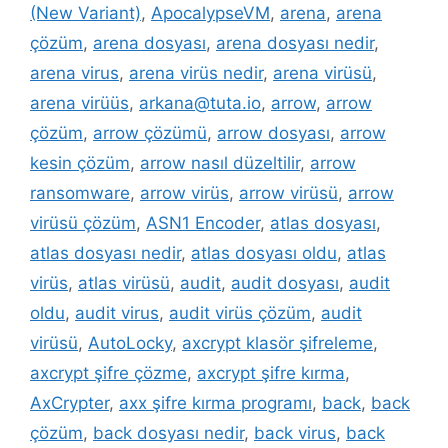
(New Variant)
,
ApocalypseVM
,
arena
,
arena
çözüm
,
arena dosyası
,
arena dosyası nedir
,
arena virus
,
arena virüs nedir
,
arena virüsü
,
arena virüüs
,
arkana@tuta.io
,
arrow
,
arrow
çözüm
,
arrow çözümü
,
arrow dosyası
,
arrow
kesin çözüm
,
arrow nasıl düzeltilir
,
arrow
ransomware
,
arrow virüs
,
arrow virüsü
,
arrow
virüsü çözüm
,
ASN1 Encoder
,
atlas dosyası
,
atlas dosyası nedir
,
atlas dosyası oldu
,
atlas
virüs
,
atlas virüsü
,
audit
,
audit dosyası
,
audit
oldu
,
audit virus
,
audit virüs çözüm
,
audit
virüsü
,
AutoLocky
,
axcrypt klasör şifreleme
,
axcrypt şifre çözme
,
axcrypt şifre kırma
,
AxCrypter
,
axx şifre kırma programı
,
back
,
back
çözüm
,
back dosyası nedir
,
back virus
,
back