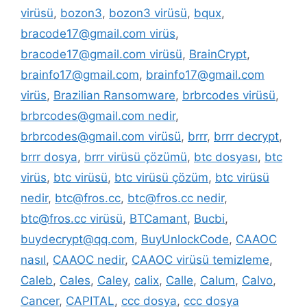
virüsü
,
bozon3
,
bozon3 virüsü
,
bqux
,
bracode17@gmail.com virüs
,
bracode17@gmail.com virüsü
,
BrainCrypt
,
brainfo17@gmail.com
,
brainfo17@gmail.com
virüs
,
Brazilian Ransomware
,
brbrcodes virüsü
,
brbrcodes@gmail.com nedir
,
brbrcodes@gmail.com virüsü
,
brrr
,
brrr decrypt
,
brrr dosya
,
brrr virüsü çözümü
,
btc dosyası
,
btc
virüs
,
btc virüsü
,
btc virüsü çözüm
,
btc virüsü
nedir
,
btc@fros.cc
,
btc@fros.cc nedir
,
btc@fros.cc virüsü
,
BTCamant
,
Bucbi
,
buydecrypt@qq.com
,
BuyUnlockCode
,
CAAOC
nasıl
,
CAAOC nedir
,
CAAOC virüsü temizleme
,
Caleb
,
Cales
,
Caley
,
calix
,
Calle
,
Calum
,
Calvo
,
Cancer
,
CAPITAL
,
ccc dosya
,
ccc dosya