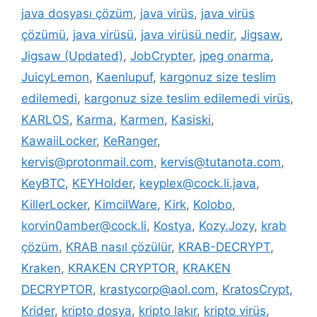
java dosyası çözüm
,
java virüs
,
java virüs
çözümü
,
java virüsü
,
java virüsü nedir
,
Jigsaw
,
Jigsaw (Updated)
,
JobCrypter
,
jpeg onarma
,
JuicyLemon
,
Kaenlupuf
,
kargonuz size teslim
edilemedi
,
kargonuz size teslim edilemedi virüs
,
KARLOS
,
Karma
,
Karmen
,
Kasiski
,
KawaiiLocker
,
KeRanger
,
kervis@protonmail.com
,
kervis@tutanota.com
,
KeyBTC
,
KEYHolder
,
keyplex@cock.li.java
,
KillerLocker
,
KimcilWare
,
Kirk
,
Kolobo
,
korvin0amber@cock.li
,
Kostya
,
Kozy.Jozy
,
krab
çözüm
,
KRAB nasıl çözülür
,
KRAB-DECRYPT
,
Kraken
,
KRAKEN CRYPTOR
,
KRAKEN
DECRYPTOR
,
krastycorp@aol.com
,
KratosCrypt
,
Krider
,
kripto dosya
,
kripto lakır
,
kripto virüs
,