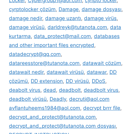
Locker
,
Cybergroup1@aol.com
,
cyripto locker
,
cyrptolocker çözüm
,
Damage
,
damage dosyası
,
damage nedir
,
damage uzantı
,
damage virüs
,
damage virüsü
,
darldreyk@tutanota.com
,
data
kurtarma
,
data_protect@mail.com
,
databases
and other important files encrypted
,
datadecrypt@qq.com
,
datareesstore@tutanota.com
,
datawait çözüm
,
datawait nedir
,
datawait virüsü
,
datawar
,
DD
çözümü
,
DD extension
,
DD virüsü
,
DDoS
,
deabolt virus
,
dead
,
deadbolt
,
deadbolt virus
,
deadbolt virüsü
,
Deadly
,
decruti@aol.com
avflantuheems1984@aol.com
,
decrypt brrr file
,
decrypt_and_protect@tutanota.com
,
decrypt_and_protect@tutanota.com dosyası
,