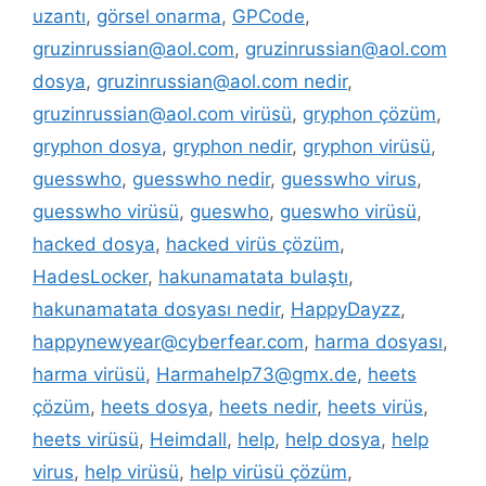
uzantı
,
görsel onarma
,
GPCode
,
gruzinrussian@aol.com
,
gruzinrussian@aol.com
dosya
,
gruzinrussian@aol.com nedir
,
gruzinrussian@aol.com virüsü
,
gryphon çözüm
,
gryphon dosya
,
gryphon nedir
,
gryphon virüsü
,
guesswho
,
guesswho nedir
,
guesswho virus
,
guesswho virüsü
,
gueswho
,
gueswho virüsü
,
hacked dosya
,
hacked virüs çözüm
,
HadesLocker
,
hakunamatata bulaştı
,
hakunamatata dosyası nedir
,
HappyDayzz
,
happynewyear@cyberfear.com
,
harma dosyası
,
harma virüsü
,
Harmahelp73@gmx.de
,
heets
çözüm
,
heets dosya
,
heets nedir
,
heets virüs
,
heets virüsü
,
Heimdall
,
help
,
help dosya
,
help
virus
,
help virüsü
,
help virüsü çözüm
,