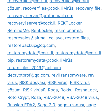
recoverfiles@cock.li
,
recoverfiles@cock.li
çözüm
,
recoverfiles@cock.li virüs
,
recovery_file
,
recovery_server@protonmail.com
,
recovery1server@cock.li
,
REKTLocker
,
RemindMe
,
RenLocker
,
resim onarma
,
resoresales@airmail.cc.java
,
restore files
,
restorebackup@qq.com
,
restoremydata@cock.li
,
restoremydata@cock.li
bip
,
restoremydata@cock.li virüs
,
return_files_2019@aol.com
decryptprof@qq.com
,
revil ransomware
,
revil
virüs
,
RISK dosyası
,
RISK virüs
,
RISK virüs
çözüm
,
RISK virüsü
,
Roga
,
Rokku
,
RoshaLock
,
RotorCrypt
,
Roza
,
RSA-2048
,
RSA-2048 virüs
,
Russian EDA2
,
Sage 2.0
,
sage uzantısı
,
sage